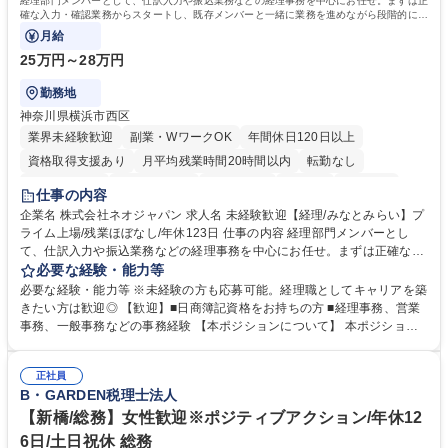
経理部門メンバーとして、仕訳入力や振込業務などの経理事務を中心にお任せ。まずは正
確な入力・確認業務からスタートし、既存メンバーと一緒に業務を進めながら段階的に経
理知識を身につけていただきます。
月給
25万円～28万円
勤務地
神奈川県横浜市西区
業界未経験歓迎
副業・WワークOK
年間休日120日以上
資格取得支援あり
月平均残業時間20時間以内
転勤なし
未経験者歓迎
時短勤務あり
退職金あり
在宅OK
賞与あり
仕事の内容
完全週休2日制
交通費支給
駅近5分以内
土日祝休み
服装自由
企業名 株式会社ネオジャパン 求人名 未経験歓迎【経理/みなとみらい】プ
ライム上場/残業ほぼなし/年休123日 仕事の内容 経理部門メンバーとし
寮・社宅あり
て、仕訳入力や振込業務などの経理事務を中心にお任せ。まずは正確な入
力・確認業務からスタートし、既存メンバーと一緒に業務を進めながら段
必要な経験・能力等
階的に経理知識を身につけていただきます。 【具体的には】 ■社内稟議に
必要な経験・能力等 ※未経験の方も応募可能。経理職としてキャリアを築
基づく仕訳入力 ■月末の振込業務 ■明細作成 ■伝票処理、記帳業務 ■既存
きたい方は歓迎◎ 【歓迎】■日商簿記資格をお持ちの方 ■経理事務、営業
メンバーの業務サポート 【将来的には】 ■月次決算補助 ■四半期・年次決
事務、一般事務などの事務経験 【本ポジションについて】 本ポジション
算補助 ■有価証券報告書など開示資料作成補助 ■海外子会社を含む連結決
の魅力は、プライム上場企業の経理部門で、未経験から経理キャリアをス
算補助 ※3～5年程度を目安に、徐々に決算業務へ業務範囲を広げていく
タートできる点です。まずは仕訳入力や振込業務など基礎的な業務から担
想定です。 募集職種 未経験歓迎【経理/みなとみらい】プライム上場/残業
正社員
当し、3～5年をかけて月次決算・四半期決算・開示資料作成補助などへス
B・GARDEN税理士法人
ほぼなし/年休123日
テップアップできます。また、残業は通常月ほぼなく、決算月でも10時間
未満のため、無理なく経理として専門性を身につけられる環境です。 学
【新橋/総務】女性歓迎※ポジティブアクション/年休12
歴・資格 学歴：大学院 大学 高専 短大 専修学校 高校 語学力： 資格：日商
6日/土日祝休 総務