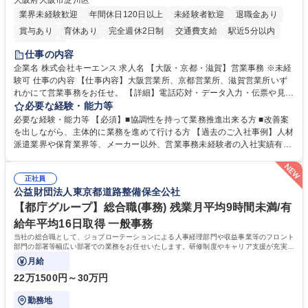
大阪府大阪市淀川区
業界未経験歓迎
年間休日120日以上
未経験者歓迎
退職金あり
賞与あり
育休あり
完全週休2日制
交通費支給
駅近5分以内
土日祝休み
仕事の内容
企業名 株式会社キーエンス 求人名 【大阪・京都・滋賀】営業事務 ※未経
験可 仕事の内容 【仕事内容】大阪営業所、京都営業所、滋賀営業所いず
れかにて営業事務をお任せ。 【詳細】電話応対・データ入力・伝票や見積
の作成・カタログ送付・来客対応・営業所内で発生する事務業務や業務改
必要な経験・能力等
善をお任せ。 【教育制度】ご入社後、育成担当とペアになりながらOJTに
必要な経験・能力等 【必須】■協調性を持って業務推進出来る方 ■改善案
て業務を覚えていただくことが可能です。業務システムがきちんと構築さ
を出しながら、主体的に業務を進めて行ける方 【過去のご入社事例】人材
れているため、スムーズに仕事に慣れることができる環境です。また、
派遣業界や保育業界等、メーカー以外、営業事務未経験者の入社実績有
「チームで成果を出す文化」があり、良いやり方を積極的に共有しながら
【当社の事務職について】単なる事務ではなく主体性を発揮したサポート
常に改善を目指す風土のため、安心して業務に取り組んでいただけます。
により、キーエンスの付加価値向上に貢献します。ベースの定型業務に加
募集職種 【大阪・京都・滋賀】営業事務 ※未経験可
正社員
えて、お客様や社員の状況に合わせ、能動的なサポート、改善の動きも期
公益財団法人東京都道路整備保全公社
待され。組織を支えるスペシャリストとして、チームに貢献し、結果的に
社員から頼られる存在になることができます。平均19:30の退勤以降の業
【都庁グループ】総合職(事務) 残業月平均9時間未満/有
務の持ち帰りも禁止されており、メリハリのある働き方となります。 学
給年平均16日取得 一般事務
歴・資格 学歴：大学院 大学 高専 短大 語学力： 資格：
当社の総合職として、ジョブローテーションによる人事経理部門や収益事業等のフロント
部門の部署等幅広い部署での業務をお任せいたします。研修制度やキャリア支援が充実し
ております！ ※下記業務詳細
月給
22万1500円～30万円
勤務地