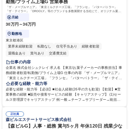
勤無/プライム上場G 営業事務
「ザ・メープルマニア」「東京ミルクチーズ工場」「フランセ」「バターバトラー」
「ザ・テイラー」「DROOLY」等のブランドを多数展開する当社にて、オリジナル菓子
ブランド商品の事務業務をお任せいたします。
月給
30万円～36万円
勤務地
東京都港区
業界未経験歓迎
転勤なし
住宅手当あり
経験者歓迎
退職金あり
賞与あり
交通費支給
仕事の内容
企業名 株式会社シュクレイ 求人名 【東京/お菓子メーカーの事務担当】事
務経験者歓迎/転勤無/プライム上場G 仕事の内容 「ザ・メープルマニア」
「東京ミルクチーズ工場」「フランセ」「バターバトラー」「ザ・テイラ
ー」「DROOLY」等のブランドを多数展開する当社にて、オリジナル菓子
必要な経験・能力等
ブランド商品の事務業務をお任せいたします。 【具体的な業務内容】 ■店
必要な経験・能力等 【必須】■社会人経験(26卒の方も歓迎) 【歓迎】■営
舗からの発注受付/PC入力業務 ■受電対応(社内/社外) ■商品のマスター登
業事務の経験 ■販売や接客サービスの経験 【キャリアステップ】 (1)セー
録 ■日々の売上抽出・報告 ■提携企業への書類送付業務 ■契約書管理業務
ルス管理課でキャリアステップ 例:一般→チーフ→サブリーダー→統括リ
■ホームページへの問い合わせ対応 など 募集職種 【東京/お菓子メーカー
ーダー→マネージャー (2)他ポジションへのキャリアも可能 ※過去、未経
の事務担当】事務経験者歓迎/転勤無/プライム上場G
験で経営管理部内で経理へ異動した方もいらっしゃいます。年3回の面談
正社員
や個別面談を通してご自身のキャリアと向き合っていただき、会社として
森ビルエステートサービス株式会社
もバックアップしていきます。 学歴・資格 学歴：大学院 大学 高専 短大
専修学校 高校 語学力： 資格：
【森ビルG】人事・総務 賞与5ヶ月 年休120日 残業少な