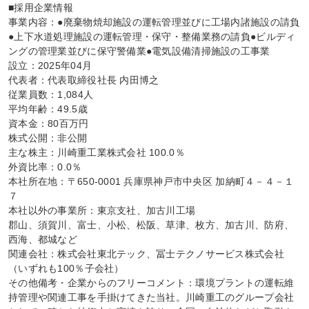
■採用企業情報

事業内容：●廃棄物焼却施設の運転管理並びに工場内諸施設の請負
●上下水道処理施設の運転管理・保守・整備業務の請負●ビルディ
ングの管理業並びに保守警備業●電気設備清掃施設の工事業

設立：2025年04月

代表者：代表取締役社長 内田博之

従業員数：1,084人

平均年齢：49.5歳

資本金：80百万円

株式公開：非公開

主な株主：川崎重工業株式会社 100.0％

外資比率：0.0％

本社所在地：〒650-0001 兵庫県神戸市中央区 加納町４－４－１
７

本社以外の事業所：東京支社、加古川工場

郡山、須賀川、富士、小松、松阪、草津、枚方、加古川、防府、
西海、都城など

関連会社：株式会社東北テック、冨士テクノサービス株式会社
（いずれも100％子会社）

その他備考・企業からのフリーコメント：環境プラントの運転維
持管理や関連工事を手掛けてきた当社。川崎重工のグループ会社