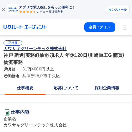
アプリで求人探しをもっと便利に！
インストール
レビュー高評価
無料
会員ログイン
正社員
カワサキグリーンテック株式会社
神戸 調達|実務経験必須求人 年休120日/川崎重工G 購買/
物流事務
31万4000円以上
月給
兵庫県神戸市中央区
勤務地
仕事概要
応募について
採用企業情報
仕事内容
企業名

カワサキグリーンテック株式会社
