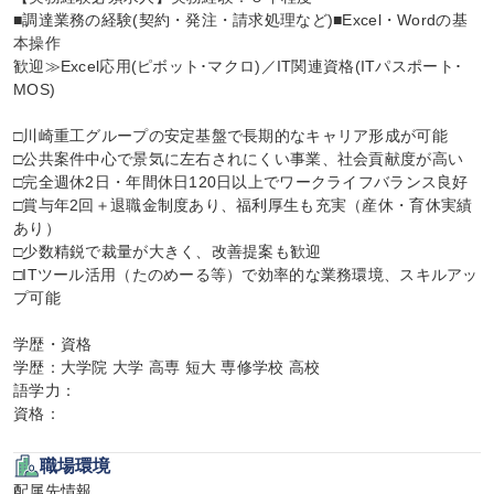
■調達業務の経験(契約・発注・請求処理など)■Excel・Wordの基
本操作

歓迎≫Excel応用(ピボット･マクロ)／IT関連資格(ITパスポート･
MOS)

□川崎重工グループの安定基盤で長期的なキャリア形成が可能

□公共案件中心で景気に左右されにくい事業、社会貢献度が高い

□完全週休2日・年間休日120日以上でワークライフバランス良好

□賞与年2回＋退職金制度あり、福利厚生も充実（産休・育休実績
あり）

□少数精鋭で裁量が大きく、改善提案も歓迎

□ITツール活用（たのめーる等）で効率的な業務環境、スキルアッ
プ可能

学歴・資格

学歴：大学院 大学 高専 短大 専修学校 高校

語学力：

資格：
職場環境
配属先情報
