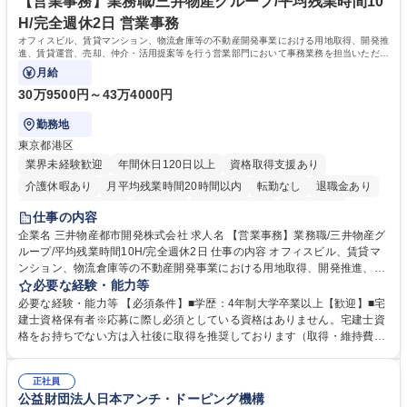
ち長期活躍できる環境です。 「これまでの幅広い経験を活かし、長期的な
【営業事務】業務職/三井物産グループ/平均残業時間10
キャリアを築きたい」という前向きな意欲と挑戦を全力で応援します。 学
H/完全週休2日 営業事務
歴・資格 学歴：大学院 大学 高専 短大 専修学校 高校 語学力： 資格：日商
オフィスビル、賃貸マンション、物流倉庫等の不動産開発事業における用地取得、開発推
簿記検定1級 日商簿記検定2級 日商簿記検定3級
進、賃貸運営、売却、仲介・活用提案等を行う営業部門において事務業務を担当いただき
ます。
月給
30万9500円～43万4000円
勤務地
東京都港区
業界未経験歓迎
年間休日120日以上
資格取得支援あり
介護休暇あり
月平均残業時間20時間以内
転勤なし
退職金あり
在宅OK
賞与あり
育休あり
完全週休2日制
交通費支給
仕事の内容
駅近5分以内
土日祝休み
寮・社宅あり
企業名 三井物産都市開発株式会社 求人名 【営業事務】業務職/三井物産グ
ループ/平均残業時間10H/完全週休2日 仕事の内容 オフィスビル、賃貸マ
ンション、物流倉庫等の不動産開発事業における用地取得、開発推進、賃
貸運営、売却、仲介・活用提案等を行う営業部門において事務業務を担当
必要な経験・能力等
いただきます。 【詳細】・契約書管理、契約書製本、捺印対応、ファイリ
必要な経験・能力等 【必須条件】■学歴：4年制大学卒業以上【歓迎】■宅
ング、登記簿取得、調書取得・支払業務（各種費用支払、支払管理、請
建士資格保有者※応募に際し必須としている資格はありません。宅建士資
求・支払データ登録、取引先マスター申請対応）・予算作成及び予実管
格をお持ちでない方は入社後に取得を推奨しております（取得・維持費用
理・各種稟議書、報告書作成業務・各種台帳管理、交際費・会議費支払報
の一部補助あり） 【求める人物像】 ・向学心豊かで、主体的に行動でき
告書作成及び月次管理・部内総務庶務全般 など※※配属先によっては上記
る方。 ・社内外の多様な関係者と協調して業務を進められるコミュニケー
の他に担当頂く業務が発生する場合があります。 募集職種 【営業事務】
正社員
ション力がある方。 ・チャレンジを厭わず、粘り強く業務に取り組める
公益財団法人日本アンチ・ドーピング機構
業務職/三井物産グループ/平均残業時間10H/完全週休2日
方。多様な関係者と謙虚に信頼関係を構築でき、期限を意識したスケジュ