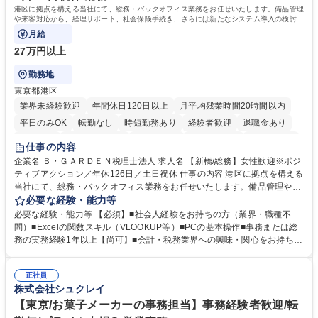
簿記検定1級 日商簿記検定2級
港区に拠点を構える当社にて、総務・バックオフィス業務をお任せいたします。備品管理
や来客対応から、経理サポート、社会保険手続き、さらには新たなシステム導入の検討ま
で、幅広く組織を支える役割です。
月給
27万円以上
勤務地
東京都港区
業界未経験歓迎
年間休日120日以上
月平均残業時間20時間以内
平日のみOK
転勤なし
時短勤務あり
経験者歓迎
退職金あり
賞与あり
完全週休2日制
交通費支給
駅近5分以内
土日祝休み
仕事の内容
服装自由
企業名 Ｂ・ＧＡＲＤＥＮ税理士法人 求人名 【新橋/総務】女性歓迎※ポジ
ティブアクション／年休126日／土日祝休 仕事の内容 港区に拠点を構える
当社にて、総務・バックオフィス業務をお任せいたします。備品管理や来
客対応から、経理サポート、社会保険手続き、さらには新たなシステム導
必要な経験・能力等
入の検討まで、幅広く組織を支える役割です。 ■備品発注・在庫管理、郵
必要な経験・能力等 【必須】■社会人経験をお持ちの方（業界・職種不
送物対応、電話・来客対応 ■金融機関への外出業務（入出金管理補助）、
問）■Excelの関数スキル（VLOOKUP等）■PCの基本操作■事務または総
福利厚生・社内イベントの運営管理 ■社内ルールの整備、職場環境の改善
務の実務経験1年以上【尚可】■会計・税務業界への興味・関心をお持ちの
提案、備品選定 ■請求書発行・管理等の経理サポート、社会保険関連の書
方 【求める人物像】 ■自ら課題を見つけ改善提案ができる主体性のある方
類手続き ■税理士業務の補助（書類作成・データ入力支援） ■ITツールや
■周囲と円滑に連携し、柔軟な対応ができる方。 【女性歓迎！】※ポジテ
社内新システムの導入検討・比較検証 募集職種 【新橋/総務】女性歓迎※
正社員
ィブアクション 学歴・資格 学歴：大学院 大学 高専 短大 専修学校 高校 語
株式会社シュクレイ
ポジティブアクション／年休126日／土日祝休
学力： 資格：
【東京/お菓子メーカーの事務担当】事務経験者歓迎/転