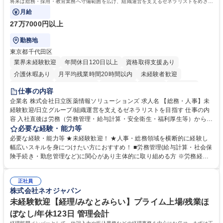
将来は総務・採用・教育業務へ守備範囲を広げ、組織運営を支えるゼネラリストをめざせ
ます。
月給
27万7000円以上
勤務地
東京都千代田区
業界未経験歓迎
年間休日120日以上
資格取得支援あり
介護休暇あり
月平均残業時間20時間以内
未経験者歓迎
住宅手当あり
時短勤務あり
退職金あり
在宅OK
賞与あり
仕事の内容
育休あり
完全週休2日制
交通費支給
土日祝休み
寮・社宅あり
企業名 株式会社日立医薬情報ソリューションズ 求人名 【総務・人事】未
経験歓迎/日立グループ/組織運営を支えるゼネラリストを目指す 仕事の内
容 入社直後は労務（労務管理・給与計算・安全衛生・福利厚生等）からお
任せいたします。将来は総務・採用・教育業務へ守備範囲を広げ、組織運
必要な経験・能力等
営を支えるゼネラリストをめざせます。 ・初期業務：労働時間管理、給与
必要な経験・能力等 ★未経験歓迎！ ★人事・総務領域を横断的に経験し
計算、社会保険対応、福利厚生管理、安全衛生、健康経営推進等をお任せ
幅広いスキルを身につけたい方におすすめ！ ■労務管理(給与計算・社会保
します。ご経験に応じて、休職者管理など、幅広く経験を積んでいただき
険手続き・勤怠管理など)に関心があり主体的に取り組める方 ※労務経験
ます。 ・将来的な広がり：総務・採用・教育・税務対応・経営企画等。
者は早期にご活躍いただけます。 ■チームで仕事を推進できる方■将来は
★メンバーがマンツーマンで丁寧に教えるため、ご経験が浅くても安心！
マネジメント職として活躍したい 【尚可】■人事、労務、採用、教育業務
幅広く経験を積みたい意欲がある方に最適な環境です。 募集職種 【総
正社員
のご経験 ■労務管理（給与計算・社会保険手続き・勤怠管理など）の経験
株式会社ネオジャパン
務・人事】未経験歓迎/日立グループ/組織運営を支えるゼネラリストを目
■衛生管理者の資格をお持ちの方 学歴・資格 学歴：大学院 大学 高専 短大
指す
専修学校 高校 語学力： 資格：
未経験歓迎【経理/みなとみらい】プライム上場/残業ほ
ぼなし/年休123日 管理会計