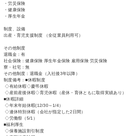
・労災保険

・健康保険

・厚生年金

制度、設備

出産・育児支援制度 （全従業員利用可）

その他制度

退職金：有

社会保険：健康保険 厚生年金保険 雇用保険 労災保険

寮・社宅：無

その他制度：退職金（入社後3年以降）

制度備考：■休暇制度

 ◇有給休暇◇慶弔休暇

 ◇産前産後休暇◇育児休暇（産休・育休ともに取得実績あり）

■休暇詳細

 ◇年末年始休暇(12/30～1/4）

 ◇連休特別休暇（会社が指定した2日間）

 ◇労働祭（5/1）

■福利厚生

 ◇保養施設割引制度
