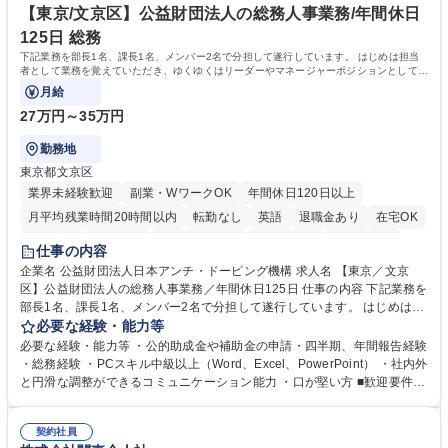
ール管理が出来る方。※将来的に他部署（営業部門、コーポレート部門）
【東京/文京区】公益財団法人の総務人事業務/年間休日
へのジョブローテーションの可能性があります。 学歴・資格 学歴：大学
125日 総務
院 大学 語学力： 資格：宅地建物取引士
下記業務を部長1名、課長1名、メンバー2名で分担して遂行しています。 はじめは担当
者として業務を覚えていただき、ゆくゆくはリーダーやマネージャーポジションとして活
躍いただくことを期待しています。
月給
27万円～35万円
勤務地
東京都文京区
業界未経験歓迎
副業・WワークOK
年間休日120日以上
月平均残業時間20時間以内
転勤なし
英語
退職金あり
在宅OK
賞与あり
育休あり
完全週休2日制
交通費支給
土日祝休み
仕事の内容
食事補助あり
企業名 公益財団法人日本アンチ・ドーピング機構 求人名 【東京／文京
区】公益財団法人の総務人事業務／年間休日125日 仕事の内容 下記業務を
部長1名、課長1名、メンバー2名で分担して遂行しています。 はじめは担
当者として業務を覚えていただき、ゆくゆくはリーダーやマネージャーポ
必要な経験・能力等
ジションとして活躍いただくことを期待しています。 【総務・人事グルー
必要な経験・能力等 ・公的助成金や補助金の申請・四半期、年間報告経験
プの業務内容】 ・人事制度関連 ・採用活動 ・教育研修の企画、実行 ・勤
・総務経験 ・PCスキル中級以上（Word、Excel、PowerPoint） ・社内外
怠管理 ・官公庁への各種提出 ・法定の会議運営（評議員会、理事会） ・
と円滑な調整ができるコミュニケーション能力 ・口が堅い方 ■歓迎要件
コンプライアンス ・内部規程やルールの管理、整備、文書管理 ・契約関
・採用業務経験 ・英語に抵抗がない方 ・営業経験 学歴・資格 学歴：大学
連 ・衛生管理 ・防災関連・公的助成金の管理・オフィス、ファシリティ
院 大学 高専 短大 専修学校 高校 語学力： 資格：
管理 ・福利厚生関連 ・職員からの問合せ、相談対応 ・その他日常の総務
契約社員