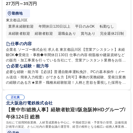
27万円～35万円
勤務地
東京都品川区
業界未経験歓迎
年間休日120日以上
平日のみOK
転勤なし
未経験者歓迎
経験者歓迎
退職金あり
賞与あり
完全週休2日制
交通費支給
駅近5分以内
土日祝休み
仕事の内容
企業名 ソーゴー株式会社 求人名 東京都品川区【営業アシスタント】未経
験OK◆受発注・事務◆年間休日130日 仕事の内容 樹脂板や建築資材など
の販売・加工事業を行っている当社にて、営業アシスタント業務をお任せ
いたします。注文対応やWebデータの出力、各所への発注・加工依頼のほ
必要な経験・能力等
か、電話・メール対応等の事務業務を担当します。 ■受注・発注業務：FA
必要な経験・能力等 【必須】普通自動車運転免許、PCの基本操作（メー
Xによる注文対応、Web発注データのプリントアウト、各仕入先・協力会
ル送信・簡単入力程度）ができる方【尚可】事務の実務経験、受発注業務
社への発注および加工依頼等 ■納品書・請求書の作成および発送手配 ■商
の経験のある方★業界・職種未経験歓迎！人柄と意欲を重視した採用を行
品手配・在庫確認・納期調整 ■電話・メールでの問い合わせ対応および付
っています。 【要件】未経験歓迎！未経験からスタートして長く勤務する
随する事務全般 ※高度なPCスキルは不要です。【業務内容の変更範囲】
社員が多数在籍しています。 【求める人物像】納期優先の業界のため状況
当社の指定する業務 募集職種 東京都品川区【営業アシスタント】未経験O
正社員
変化に臨機応変かつ柔軟に対応できる方、約束を守り正確に作業を進めら
北大阪急行電鉄株式会社
K◆受発注・事務◆年間休日130日
れる方を求めています。高度なPCスキルや関数知識は一切不要です。丁
寧な指導体制が整っているため、安心してお仕事をスタートしていただけ
【豊中市/総務人事】経験者歓迎!/阪急阪神HDグループ/
ます。 学歴・資格 学歴：大学院 大学 高専 短大 専修学校 高校 語学力：
年休124日 総務
資格：
当社にて採用関係業務、人材育成業務を中心に、中期経営計画・予算等の管理、設備投資
計画等の策定、さらに社内の重要会議の運営等、経営の根幹となる幅広い総務人事業務全
般を担当していただきます。