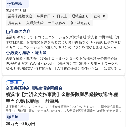
勤務地
東京都中野区
業界未経験歓迎
年間休日120日以上
退職金あり
在宅OK
賞与あり
交通費支給
土日祝休み
寮・社宅あり
仕事の内容
企業名 キリンアンドコミュニケーションズ株式会社 求人名 中野本社【お
客様相談室】お客様のお声をもとにより良い商品づくりへ貢献 仕事の内容
≪★コミュニケーションを通してキリンのファンを増やしませんか？★≫
お客様のお声をより良い商品づくりに活かしていく上で、窓口となるお客
必要な経験・能力等
様相談室でのお仕事です。 日々お客様からいただくキリングループへのご
必要な経験・能力等 【必須】コールセンターやお客様相談室の業務経験、
意見を、企業活動に活かしています。お客様からの声に迅速かつ誠意をも
PCが使える方（Word・Excel）【働き方】在宅勤務・リモートワーク相
って対応、情報提供するとともにグループ内活動に反映しています。 【具
談可/月平均残業7～8時間程度 【入社後の研修】着任から1か月は電話対応
体的には】電話応対、メール、お手紙対応、ご指摘品調査報告書作成、有
のOJTを中心に実施し、電話対応に慣れた段階でメール・手紙のOJTを実
人チャットボット対応など。 【1日の対応件数】■電話：月間一人当たり
施する予定です。独り立ち以降もしっかりフォローする体制を整えていま
平均100件前後■メール・手紙：同上40件前後 募集職種 中野本社【お客様
正社員
すのでご安心ください。 【当社について】キリングループの広報機能を担
全国共済神奈川県生活協同組合
相談室】お客様のお声をもとにより良い商品づくりへ貢献
う会社として、お客様との出会いを大切にし、磨き上げたホスピタリティ
を込めてコミュニケーションをとりながら広報関連業務を行っておりま
横浜市【共済金支払事務】金融保険業界経験歓迎/各種
す。 学歴・資格 学歴：大学院 大学 高専 短大 専修学校 高校 語学力： 資
手当充実/転勤無 一般事務
格：
共済事業を行っている当社にて、共済金支払事務をお任せいたします。共済金請求書類の
受付・内容確認・審査・データ入力のほか、加入者様や医療機関等からの問い合わせ電話
対応や書類発送等を担当します。
月給
26万円～35万円