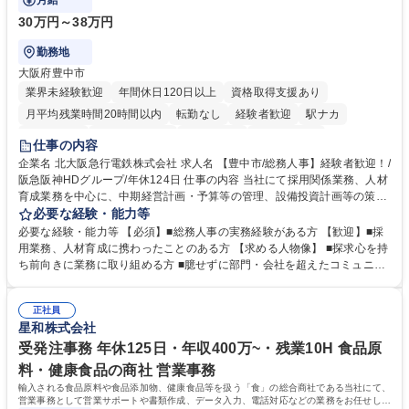
月給
30万円～38万円
勤務地
大阪府豊中市
業界未経験歓迎
年間休日120日以上
資格取得支援あり
月平均残業時間20時間以内
転勤なし
経験者歓迎
駅ナカ
退職金あり
完全週休2日制
交通費支給
駅近5分以内
仕事の内容
土日祝休み
服装自由
昼食補助あり
食事補助あり
企業名 北大阪急行電鉄株式会社 求人名 【豊中市/総務人事】経験者歓迎！/
阪急阪神HDグループ/年休124日 仕事の内容 当社にて採用関係業務、人材
育成業務を中心に、中期経営計画・予算等の管理、設備投資計画等の策
定、さらに社内の重要会議の運営等、経営の根幹となる幅広い総務人事業
必要な経験・能力等
務全般を担当していただきます。 【主な業務内容】 ■採用関係業務および
必要な経験・能力等 【必須】■総務人事の実務経験がある方 【歓迎】■採
人材育成(社員研修)業務の推進 ■中期経営計画および予算等の管理 ■設備
用業務、人材育成に携わったことのある方 【求める人物像】 ■探求心を持
投資計画等の策定 ■社内の重要会議の運営 ■その他総務人事業務全般 【入
ち前向きに業務に取り組める方 ■臆せずに部門・会社を超えたコミュニケ
社後】入社後は採用や育成をメインに担当し将来的には経営根幹に関わる
ーションの取れる方 ■自分で考えて行動のできる方 ■第二の創業期を迎え
総務人事業務全般へ幅広く従事していただきます。 募集職種 【豊中市/総
る当社で組織の次代を担うネクスト人材として長期的に成長したい方 ■周
務人事】経験者歓迎！/阪急阪神HDグループ/年休124日
正社員
囲のメンバーと協調しつつ主体性を持って能動的に業務を推進できる方 学
星和株式会社
歴・資格 学歴：大学院 大学 高専 短大 専修学校 高校 語学力： 資格：
受発注事務 年休125日・年収400万~・残業10H 食品原
料・健康食品の商社 営業事務
輸入される食品原料や食品添加物、健康食品等を扱う「食」の総合商社である当社にて、
営業事務として営業サポートや書類作成、データ入力、電話対応などの業務をお任せしま