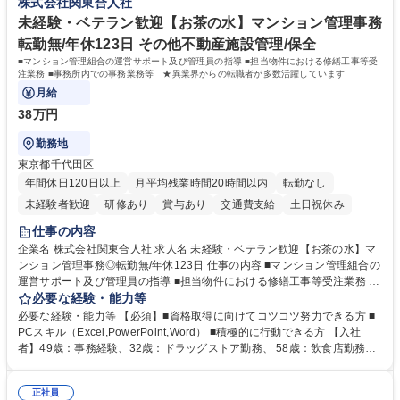
株式会社関東合人社
業務全般 募集職種 【東京／文京区】公益財団法人の総務人事業務／年間
休日125日
未経験・ベテラン歓迎【お茶の水】マンション管理事務
転勤無/年休123日 その他不動産施設管理/保全
■マンション管理組合の運営サポート及び管理員の指導 ■担当物件における修繕工事等受
注業務 ■事務所内での事務業務等 ★異業界からの転職者が多数活躍しています
月給
38万円
勤務地
東京都千代田区
年間休日120日以上
月平均残業時間20時間以内
転勤なし
未経験者歓迎
研修あり
賞与あり
交通費支給
土日祝休み
仕事の内容
企業名 株式会社関東合人社 求人名 未経験・ベテラン歓迎【お茶の水】マ
ンション管理事務◎転勤無/年休123日 仕事の内容 ■マンション管理組合の
運営サポート及び管理員の指導 ■担当物件における修繕工事等受注業務 ■
事務所内での事務業務等 ★異業界からの転職者が多数活躍しています
必要な経験・能力等
【年収補足】532万円 ＋別途インセンティヴで平均約100万円/年（昨年度
必要な経験・能力等 【必須】■資格取得に向けてコツコツ努力できる方 ■
実績） ＋管理業務主任者資格手当50,000円/月 ★親会社である株式会社合
PCスキル（Excel,PowerPoint,Word） ■積極的に行動できる方 【入社
人社計画研究所社のグループ会社として、質の高いサービスと適性価格を
者】49歳：事務経験、32歳：ドラッグストア勤務、 58歳：飲食店勤務
武器に約20年受託戸数増加中です。https://www.gojin.co.jp/abt/abt_3.html
等：中途採用の9割が未経験者！ 【資格取得支援】■メンター制度■社内模
募集職種 未経験・ベテラン歓迎【お茶の水】マンション管理事務◎転勤
試や研修制度など充実！ ＊未資格者の8割以上が入社2年以内に資格を取
無/年休123日
正社員
得出来ております！ 【魅力】■フレックス制度、未経験からでも下限年収