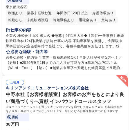
勤務地
東京都渋谷区
制服あり
業界未経験歓迎
年間休日120日以上
介護休暇あり
転勤なし
未経験者歓迎
時短勤務あり
退職金あり
賞与あり
育休あり
完全週休2日制
交通費支給
土日祝休み
仕事の内容
企業名 株式会社山和 求人名 ◆急募｜9月1日入社◆【渋谷/一般事務】未経
験歓迎/年休124日/残業ほぼ無 仕事の内容 不動産事業を展開し、創業以来
黒字経営の安定基盤を持つ当社にて、各種事務業務をお任せします。残業
がほぼ発生せず、連続した日程の有給取得が可能なため、WLBを整えたい
必要な経験・能力等
方にお勧めの環境です！ 入社後はOJTを通じて丁寧に研修を行いますの
必要な経験・能力等 ＼業界・職種未経験OK！早期入社が可能な方へ！／
で、事務未経験の方でも安心して臨むことができます。 【業務詳細】■電
【必須】■2026年9月1日までのご入社が可能な方 ■基本的なPCスキル
話・来客対応 ■物件の鍵や社内の備品管理 ■データ入力や書類作成 ■契約
（Word・Excel） 【魅力】 ■創業以来黒字の安定した経営基盤で長期的に
書などのファイリング ■郵送物の仕訳・発送 など 募集職種 ◆急募｜9月1
安心して働ける環境 ■残業ほぼなしで働きやすさ抜群、プライベートとの
日入社◆【渋谷/一般事務】未経験歓迎/年休124日/残業ほぼ無
両立が可能 ■有給取得を積極的に推奨、年間10日程度の取得実績 ■1ヶ月
正社員
のOJTで業務を習得可能、未経験でもしっかりサポート 学歴・資格 学
キリンアンドコミュニケーションズ株式会社
歴：大学院 大学 高専 短大 語学力： 資格：
中野本社【お客様相談室】お客様のお声をもとにより良
い商品づくりへ貢献 インバウンドコールスタッフ
≪★コミュニケーションを通してキリンのファンを増やしませんか？★≫ お客様のお声
をより良い商品づくりに活かしていく上で、窓口となるお客様相談室でのお仕事です。
月給
30万円