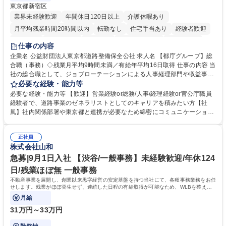
東京都新宿区
業界未経験歓迎
年間休日120日以上
介護休暇あり
月平均残業時間20時間以内
転勤なし
住宅手当あり
経験者歓迎
研修あり
退職金あり
賞与あり
完全週休2日制
交通費支給
仕事の内容
駅近5分以内
資格取得手当あり
食事補助あり
企業名 公益財団法人東京都道路整備保全公社 求人名 【都庁グループ】総
合職（事務）◇残業月平均9時間未満／有給年平均16日取得 仕事の内容 当
社の総合職として、ジョブローテーションによる人事経理部門や収益事業
等のフロント部門の部署等幅広い部署での業務をお任せいたします。研修
必要な経験・能力等
制度やキャリア支援が充実しております！ ※下記業務詳細 【業務詳細】■
必要な経験・能力等 【歓迎】営業経験or総務/人事/経理経験or官公庁職員
管理部門：広報、人事、経理など当公社の運営に係る管理業務 ■収益部
経験者で、道路事業のゼネラリストとしてのキャリアを積みたい方【社
門：駐車場の新規開拓、管理運営、新宿駅西口広場の「イベントコーナ
風】社内関係部署や東京都と連携が必要なため綿密にコミュニケーション
ー」などの管理運営 ■道路部門：整備の急がれる骨格幹線道路や木造住宅
を図っています。 【業務の魅力】■幅広く携われる：総合職（事務）で
密集地域の特定整備路線の用地取得、道路に関する普及啓発事業、都内の
は、駐車場の管理運営や道路用地の取得、公益財団法人の中枢を担う管理
道路施設や道路工事現場の見学ツアー事業 ※入社後は上記いずれかの部門
正社員
部門など多岐に渡る業務を経験できます。 ■様々なプロジェクト：駐車場
株式会社山和
へ配属。※業務内容変更の範囲：会社の定める業務 募集職種 【都庁グル
事業の他、新宿駅西口広場内に設置された照明を兼ねた広告「ブライトサ
ープ】総合職（事務）◇残業月平均9時間未満／有給年平均16日取得
イン」の管理運営を行うなど、事業収益を生み出す活動を積極的に行って
急募|9月1日入社 【渋谷/一般事務】未経験歓迎/年休124
います。 学歴・資格 学歴：大学院 大学 高専 短大 専修学校 高校 語学力：
日/残業ほぼ無 一般事務
資格：
不動産事業を展開し、創業以来黒字経営の安定基盤を持つ当社にて、各種事務業務をお任
せします。残業がほぼ発生せず、連続した日程の有給取得が可能なため、WLBを整えた
い方にお勧めの環境です！
月給
31万円～33万円