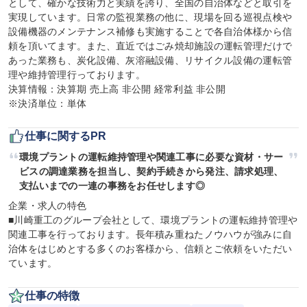
として、確かな技術力と実績を誇り、全国の自治体などと取引を
実現しています。日常の監視業務の他に、現場を回る巡視点検や
設備機器のメンテナンス補修も実施することで各自治体様から信
頼を頂いてます。また、直近ではごみ焼却施設の運転管理だけで
あった業務も、炭化設備、灰溶融設備、リサイクル設備の運転管
理や維持管理行っております。

決算情報：決算期 売上高 非公開 経常利益 非公開

※決済単位：単体
仕事に関するPR
環境プラントの運転維持管理や関連工事に必要な資材・サー
ビスの調達業務を担当し、契約手続きから発注、請求処理、
支払いまでの一連の事務をお任せします◎
企業・求人の特色

■川崎重工のグループ会社として、環境プラントの運転維持管理や
関連工事を行っております。長年積み重ねたノウハウが強みに自
治体をはじめとする多くのお客様から、信頼とご依頼をいただい
ています。
仕事の特徴