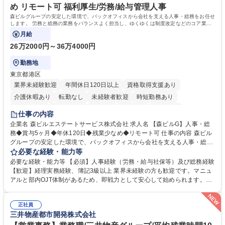
め リモート可 福利厚生/労務/給与管理人事
森ビルグループの安定した環境で、バックオフィスから会社を支える人事・総務をお任せ
します。 労務と総務の業務をバランスよく担当し、ゆくゆくは制度改定などのコア業務
にも挑戦できる、やりがいある環境です。
月給
26万2000円～36万4000円
勤務地
東京都港区
業界未経験歓迎
年間休日120日以上
資格取得支援あり
介護休暇あり
転勤なし
未経験者歓迎
時短勤務あり
経験者歓迎
退職金あり
在宅OK
賞与あり
育休あり
仕事の内容
完全週休2日制
交通費支給
長期歓迎
駅近5分以内
土日祝休み
企業名 森ビルエステートサービス株式会社 求人名 【森ビルG】人事・総
務◆賞与5ヶ月◆年休120日◆残業少なめ◆リモート可 仕事の内容 森ビル
グループの安定した環境で、バックオフィスから会社を支える人事・総務
をお任せします。 労務と総務の業務をバランスよく担当し、ゆくゆくは制
必要な経験・能力等
度改定などのコア業務にも挑戦できる、やりがいある環境です。 ■勤怠管
必要な経験・能力等 【必須】人事経験（労務・給与社保等）及び総務経験
理、給与計算、社会保険手続き、年末調整等の労務管理全般 ■入退社手続
【歓迎】経理実務経験、簿記3級以上 業界未経験の方も歓迎です。マニュ
き、社内規定の改定や人事制度改定などのコア業務 ■社内イベントの企画
アルと部内OJT体制があるため、即戦力として安心して始められます。
運営やその他総務業務全般 ※労務と総務を1：1の割合でお任せ。 入社後
【魅力・やりがい】森ビルGの安定基盤で労務から総務まで幅広く携われ
は部内のOJTを中心に、あなたの経験に合わせて不足している部分はいつ
ます。定型業務に留まらず、社内規定や人事制度の改定など会社のコア業
でも質問・相談できる環境が整っているため、安心して成長できます。 募
正社員
務に挑戦できるため、自身の成長と組織への貢献度をダイレクトに実感で
三井物産都市開発株式会社
集職種 【森ビルG】人事・総務◆賞与5ヶ月◆年休120日◆残業少なめ◆
きます。 残業少なめ、週1日リモート可など、ワークライフバランスを保
リモート可