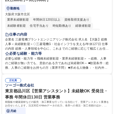
29万5000円～33万5000円
勤務地
大阪府大阪市北区
業界未経験歓迎
年間休日120日以上
資格取得支援あり
未経験者歓迎
住宅手当あり
時短勤務あり
経験者歓迎
退職金あり
在宅OK
賞与あり
完全週休2日制
交通費支給
仕事の内容
駅近5分以内
土日祝休み
服装自由
寮・社宅あり
食事補助あり
企業名 三菱電機プラントエンジニアリング株式会社 求人名 【大阪】総務
人事＜未経験歓迎＞◇三菱電機G・社会インフラを支える/年休127日 仕事
の内容 総務・人事領域を中心に、これまでのご経験に応じて幅広くお任せ
します。 ＜具体的には＞ ・総務/人事労務（給与・社保・勤怠管理など）
必要な経験・能力等
・採用・教育研修 ・福利厚生運用 など ※基本的には事務所勤務ですが、
必要な経験・能力等 ＜職種未経験歓迎・業界未経験歓迎＞ ～総務、人事
採用や教育等の業務内容により、関西圏以外への日帰り・宿泊を伴う国内
のご経験が無い方でも、意欲のある方であれば未経験OK～ ■歓迎条件：総
出張もございます。 ※担当業務を持ちつつ、お互いに助け合いながら、総
務、人事のご経験をお持ちの方（業界不問） ■求める人物像：・社内外の
務部という組織として協力しながら進める体制です。 募集職種 【大阪】
関係各部門との調整を率先して行い、業務を円滑に遂行できる協調性やコ
総務人事＜未経験歓迎＞◇三菱電機G・社会インフラを支える/年休127日
ミュニケーション能力を持っている方 ・人事総務領域に興味がありゼネラ
正社員
リスト志向をお持ちの方 学歴・資格 学歴：大学院 大学 語学力： 資格：
ソーゴー株式会社
東京都品川区【営業アシスタント】未経験OK 受発注・
事務 年間休日130日 営業事務
樹脂板や建築資材などの販売・加工事業を行っている当社にて、営業アシスタント業務を
お任せいたします。注文対応やWebデータの出力、各所への発注・加工依頼のほか、電
話・メール対応等の事務業務を担当します。
月給