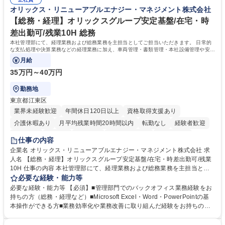
年休120日/デスクワーク中心で残業少なめ
整、資料作成、当日の運営サポート 学歴・資格 学歴：大学院 大学 語学
オリックス・リニューアブルエナジー・マネジメント株式会社
力： 資格：
【総務・経理】オリックスグループ安定基盤/在宅・時
差出勤可/残業10H 総務
本社管理部にて、経理業務および総務業務を主担当としてご担当いただきます。 日常的
な支払処理や決算業務などの経理業務に加え、車両管理・書類管理・本社設備管理や安全
対策など幅広い総務業務もお任せします。
月給
35万円～40万円
勤務地
東京都江東区
業界未経験歓迎
年間休日120日以上
資格取得支援あり
介護休暇あり
月平均残業時間20時間以内
転勤なし
経験者歓迎
研修あり
在宅OK
賞与あり
完全週休2日制
交通費支給
仕事の内容
駅近5分以内
資格取得手当あり
土日祝休み
企業名 オリックス・リニューアブルエナジー・マネジメント株式会社 求
人名 【総務・経理】オリックスグループ安定基盤/在宅・時差出勤可/残業
10H 仕事の内容 本社管理部にて、経理業務および総務業務を主担当とし
てご担当いただきます。 日常的な支払処理や決算業務などの経理業務に加
必要な経験・能力等
え、車両管理・書類管理・本社設備管理や安全対策など幅広い総務業務も
必要な経験・能力等 【必須】■管理部門でのバックオフィス業務経験をお
お任せします。 業務効率化や業務改善の提案・推進にも積極的に取り組ん
持ちの方（総務・経理など）■Microsoft Excel・Word・PowerPointの基
でいただくことを期待しています。 【総務】※実務業務における業務改善
本操作ができる方■業務効率化や業務改善に取り組んだ経験をお持ちの方
など期待 ■車両管理(社有車の管理、リース・保険手続き等)■各種書類管理
【このような方はぜひご応募ください】★社内外と円滑なコミュニケーシ
(契約書、社内文書のファイリング・保管)■本社設備管理(オフィス備品・
ョンが取れる方★主体的に業務へ取り組み、向上心を持って仕事に取り組