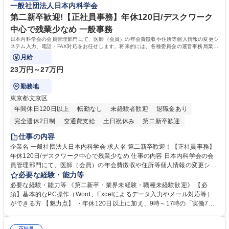
一般社団法人日本内科学会
を一律支給！ ■管理業務主任者資格取得後には50,000円/月の手当あり！
学歴・資格 学歴：大学院 大学 高専 短大 専修学校 高校 語学力： 資格：第
第二新卒歓迎!【正社員事務】年休120日/デスクワーク
一種運転免許普通自動車
中心で残業少なめ 一般事務
日本内科学会の会員管理部門にて、医師（会員）の年会費徴収や住所等個人情報の変更シ
ステム入力、電話・FAX対応をお任せします。将来的には、各種委員会の運営事務局業務
などにも幅広く携わっていただきます。
月給
23万円～27万円
勤務地
東京都文京区
年間休日120日以上
転勤なし
未経験者歓迎
退職金あり
完全週休2日制
交通費支給
土日祝休み
第二新卒歓迎
仕事の内容
企業名 一般社団法人日本内科学会 求人名 第二新卒歓迎！【正社員事務】
年休120日/デスクワーク中心で残業少なめ 仕事の内容 日本内科学会の会
員管理部門にて、医師（会員）の年会費徴収や住所等個人情報の変更シス
テム入力、電話・FAX対応をお任せします。将来的には、各種委員会の運
必要な経験・能力等
営事務局業務などにも幅広く携わっていただきます。 【会員管理・データ
必要な経験・能力等 《第二新卒・業界未経験・職種未経験歓迎》 【必
入力業務】 ・医師（会員）の住所変更、個人情報のシステム登録・更新
須】基本的なPC操作（Word、Excelによるデータ入力やメール対応等）
・年会費の徴収管理や入金データの照合確認 【問い合わせ対応】 ・会員
ができる方 【魅力点】 ・年休120日以上に加え、9時～17時の「実働7時
（医師）からの電話、FAX、ネット申請に伴う相談受付 ・複雑な案件のへ
間勤務」で残業も少なくワークライフバランスは抜群です。 【将来的な業
のエスカレーション・連携対応 募集職種 第二新卒歓迎！【正社員事務】
務（各種委員会運営）】 ・学会内における各種委員会のスケジュール調
正社員