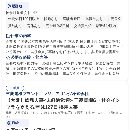
勤務地
神奈川県横浜市中区
年間休日120日以上
転勤なし
経験者歓迎
退職金あり
在宅OK
賞与あり
育休あり
完全週休2日制
交通費支給
駅近5分以内
土日祝休み
仕事の内容
企業名 全国共済神奈川県生活協同組合 求人名 横浜市【共済金支払事務】
金融保険業界経験歓迎/各種手当充実/転勤無 仕事の内容 共済事業を行って
いる当社にて、共済金支払事務をお任せいたします。共済金請求書類の受
付・内容確認・審査・データ入力のほか、加入者様や医療機関等からの問
必要な経験・能力等
い合わせ電話対応や書類発送等を担当します。 ■共済金請求書類の受付、
必要な経験・能力等 【必須】電話応対を伴う事務経験、および保険・共
内容確認、および共済金支払に関する審査・事務処理業務全般を担当 ■専
済・金融業界での実務経験をお持ちの方（2～4年程度）【尚可】生命保
用システムへのデータ入力、各種必要書類の作成・発送作業 ■加入者様や
険・損害保険・共済での勤務経験、事故受付や保険金・給付金支払業務経
医療機関等からの各種問い合わせに対する丁寧かつ迅速な電話応対 ■現場
験がある方 【求める人物像】■相手の立場に立った丁寧な対応ができる方
調査の対応および業務プロセスの改善活動 【業務内容の変更範囲】当社の
■チームワークを大切にし、素直に学べる方★外勤の保険営業から内勤事
指定する業務 募集職種 横浜市【共済金支払事務】金融保険業界経験歓迎/
正社員
務へのキャリアチェンジ希望者も大歓迎です！ 学歴・資格 学歴：大学院
三菱電機プラントエンジニアリング株式会社
各種手当充実/転勤無
大学 高専 短大 専修学校 高校 語学力： 資格：
【大阪】総務人事<未経験歓迎> 三菱電機G・社会イン
フラを支える/年休127日 採用人事
総務・人事領域を中心に、これまでのご経験に応じて幅広くお任せします。 ＜具体的に
は＞
月給