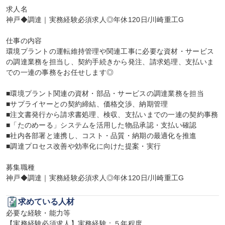
求人名

神戸◆調達｜実務経験必須求人◎年休120日/川崎重工G

仕事の内容

環境プラントの運転維持管理や関連工事に必要な資材・サービス
の調達業務を担当し、契約手続きから発注、請求処理、支払いま
での一連の事務をお任せします◎

■環境プラント関連の資材・部品・サービスの調達業務を担当

■サプライヤーとの契約締結、価格交渉、納期管理

■注文書発行から請求書処理、検収、支払いまでの一連の契約事務

■「たのめーる」システムを活用した物品承認・支払い確認

■社内各部署と連携し、コスト・品質・納期の最適化を推進

■調達プロセス改善や効率化に向けた提案・実行

募集職種

神戸◆調達｜実務経験必須求人◎年休120日/川崎重工G
求めている人材
必要な経験・能力等

【実務経験必須求人】実務経験：５年程度
