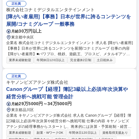
プライム市場上場企業で会計・税務を経験できる ●幅広い業務を経験でき
正社員
るためキャリアアップにつながる ◎経験のない分野も挑戦可能。OJT形式
株式会社コナミデジタルエンタテインメント
でしっかりフォローしますのでご安心ください。 募集職種 【経理】テレ
[障がい者雇用]【事務】日本が世界に誇るコンテンツを
ビ東京/プライム市場上場/連結決算有
展開/コナミグループ 一般事務
30万円以上
月給
東京都中央区
企業名 株式会社コナミデジタルエンタテインメント 求人名 [障がい者雇用]
【事務】日本が世界に誇るコンテンツを展開/コナミグループ 仕事の内容
【障がい者雇用】■パワプロ、桃鉄、遊戯王、プロスピ、メタルギアソリ
ッド等の日本が誇るゲームコンテンツを展開する当社にて、事務業務をお
業界未経験歓迎
年間休日120日以上
完全週休2日制
土日祝休み
任せします。 【詳細】■各種データ作成、管理 ■決裁書、申請書の作成 ■
社内備品管理 ■メール対応 ★始めは事務職からスタート。ご本人の志向・
アウトプット・評価に応じて業務の幅を広げていくことも可能です。 （事
正社員
例：入社3年目） 事務→役員アシスタント→人事担当 募集職種 [障がい者
キヤノンビズアテンダ株式会社
雇用]【事務】日本が世界に誇るコンテンツを展開/コナミグループ
Canonグループ【経理】簿記3級以上必須/年次決算や
経営分析へ挑戦可能 管理会計
29万5000円～34万5000円
月給
東京都品川区
企業名 キヤノンビズアテンダ株式会社 求人名 Canonグループ【経理】簿
記3級以上必須/年次決算や経営分析へ挑戦可能 仕事の内容 キヤノンビズ
アテンダの経理事務からスタートし、将来的には決算・予算統制・経営分
析など、経理のスペシャリストとして専門性を深めていただけるポジショ
業界未経験歓迎
副業・WワークOK
年間休日120日以上
資格取得支援あり
ンです。簿記の知識を活かして着実に成長できます。 ■伝票入力・経費精