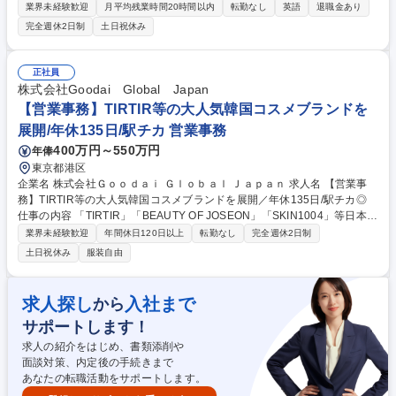
や取引先からの受発注業務や各種書類作成、催事対応のほか、英文メール
業界未経験歓迎
月平均残業時間20時間以内
転勤なし
英語
退職金あり
の読解・作成などを幅広く担当いただきます。 ■受発注業務、納期管理、
完全週休2日制
土日祝休み
各種書類作成、社内情報整理や適切な管理■顧客・取引先とのメールや電
話対応、催事における丁寧な顧客対応全般■英文メールの確認、修正、新
規作成、海外関係先とのやり取り■製造や出荷に関連する事務・進行管理
正社員
のサポート対応■業務フローの改善提案、ブランド理解を踏まえた情報発
株式会社Goodai Global Japan
信の補助■必要に応じた新規取引先との折衝■万年筆の組立作業【業務内容
【営業事務】TIRTIR等の大人気韓国コスメブランドを
の変更範囲】当社の指定する業務 募集職種 台東区【受発注・海外対応事
展開/年休135日/駅チカ 営業事務
務】伝統の高級手作り万年筆ブランド/残業少
400万円～550万円
年俸
東京都港区
企業名 株式会社Ｇｏｏｄａｉ Ｇｌｏｂａｌ Ｊａｐａｎ 求人名 【営業事
務】TIRTIR等の大人気韓国コスメブランドを展開／年休135日/駅チカ◎
仕事の内容 「TIRTIR」「BEAUTY OF JOSEON」「SKIN1004」等日本で
爆発的人気を誇る韓国コスメブランドを展開する当社にて、営業及び物流
業界未経験歓迎
年間休日120日以上
転勤なし
完全週休2日制
部門との連携・事務サポート業務をお任せいたします。 【詳細】■受注／
土日祝休み
服装自由
発注（数量、納期、欠品等確認）■返品業務（返品伝票＆データ作成／入
庫登録等）■売上管理（データ作成等）■請求書作成■ 販促物関連■お客様
からのお問い合わせ電話対応■その他会社が別途指示する業務■ ★事業拡
求人探し
入社まで
から
大・ブランド拡大による増員募集です 募集職種 【営業事務】TIRTIR等の
サポートします！
大人気韓国コスメブランドを展開／年休135日/駅チカ◎
求人の紹介をはじめ、書類添削や
面談対策、内定後の手続きまで
あなたの転職活動をサポートします。