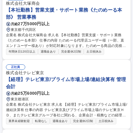
株式会社大塚商会
【本社勤務】営業支援・サポート業務《たのめーる本
部》 営業事務
27万5000円以上
月給
東京都千代田区
企業名 株式会社大塚商会 求人名 【本社勤務】営業支援・サポート業務
《たのめーる本部》 仕事の内容 たのめーる代理店ユーザー様（一部、直
エンドユーザー様あり）が対応対象になります。たのめーる商品の見積作
成、受注前（希望納期に納品できるか）と受注後（いつ納品されるか）の
年間休日120日以上
退職金あり
完全週休2日制
土日祝休み
配送手配調整、メーカーや仕入先 への在庫確認、社内や仕入先に納期確
認、発注手配、納期・在庫・商品仕様の問い合わせ対応（メールや電
話）、チラシや比較表の資料作成支援、社内申請（単価登録・商品登録
正社員
等）など 営業活動の中核を支える業務として、受注前後の調整や手配を通
株式会社テレビ東京
じて案件成約と円滑な納品に貢献できます。社内外の多くの関係者と連携
【経理】テレビ東京/プライム市場上場/連結決算有 管理
し、調整役として成果を実感できる点にやりがいがあります。 募集職種
会計
【本社勤務】営業支援・サポート業務《たのめーる本部》
25万6000円以上
月給
東京都港区
企業名 株式会社テレビ東京 求人名 【経理】テレビ東京/プライム市場上場/
連結決算有 仕事の内容 テレビ東京及びプライム市場上場のテレビ東京Ｈ
Ｄ、またテレビ東京グループ各社に関わる、企業会計・税務などの経理業
務全般を担当していただきます。 ≪具体的な仕事内容≫●入金・支払い等
業界未経験歓迎
転勤なし
退職金あり
完全週休2日制
土日祝休み
の伝票処理 ●立替経費精算 ●固定資産管理 ●税務申告書の作成・提出（連
結納税） ●決算書類の作成（連結決算含む）●税金の納付 など ≪魅力≫●