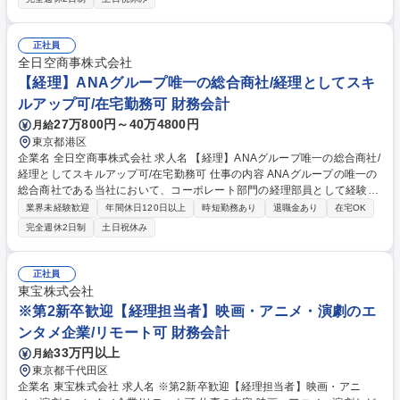
品・半導体関連製品を取り扱う当社にて、受発注・出荷業務を担当いただ
きます。メーカーや国内外の顧客との納期調整、データ入力、書類作成な
ど、シンプルなサポート業務が中心です。■入社後は先輩社員が丁寧に指
正社員
導するため、専門知識がなくても安心して業務を習得できます。「コツコ
全日空商事株式会社
ツと作業することが好き」な方にピッタリなお仕事です。【業務内容の変
【経理】ANAグループ唯一の総合商社/経理としてスキ
更範囲】当社の指定する業務 募集職種 東京【貿易事務職】未経験歓迎/海
ルアップ可/在宅勤務可 財務会計
外電子部品商社/年休130日
27万800円～40万4800円
月給
東京都港区
企業名 全日空商事株式会社 求人名 【経理】ANAグループ唯一の総合商社/
経理としてスキルアップ可/在宅勤務可 仕事の内容 ANAグループの唯一の
総合商社である当社において、コーポレート部門の経理部員として経験に
応じて財務・会計・決算業務のいずれかをお任せいたします。 【業務詳
業界未経験歓迎
年間休日120日以上
時短勤務あり
退職金あり
在宅OK
細】■財務業務:出納業務、決算業務（一部）、デリバティブ取引等 ■与信
完全週休2日制
土日祝休み
業務:国内外の取引先の与信管理■管理会計業務:部門、グループ会社の予実
績管理（一部）※業務については経験に応じてお任せいたしますのですべ
てのご経験がなくとも問題ございません。連結決算処理、財務諸表の作
正社員
成、税務業務、監査業務、管理会計に関わる業務については希望や経験に
東宝株式会社
応じて将来チャレンジする事が可能です。 募集職種 【経理】ANAグルー
※第2新卒歓迎【経理担当者】映画・アニメ・演劇のエ
プ唯一の総合商社/経理としてスキルアップ可/在宅勤務可
ンタメ企業/リモート可 財務会計
33万円以上
月給
東京都千代田区
企業名 東宝株式会社 求人名 ※第2新卒歓迎【経理担当者】映画・アニ