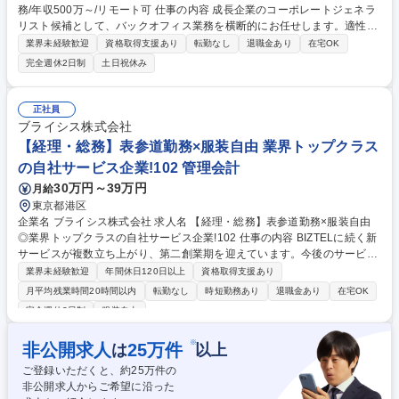
務/年収500万～/リモート可 仕事の内容 成長企業のコーポレートジェネラ
リスト候補として、バックオフィス業務を横断的にお任せします。適性に
合わせて、経理、総務、労務、法務などの基礎実務からスタートし、徐々
業界未経験歓迎
資格取得支援あり
転勤なし
退職金あり
在宅OK
に領域を広げていただきます。 先輩のサポートのもと、以下の業務を少し
完全週休2日制
土日祝休み
ずつキャッチアップします。 (1)経理・総務：経費精算、仕訳入力、契約
書管理、社内イベント運営 (2)労務・法務：入退社手続きサポート、勤怠
管理、法務チェック依頼対応 (3)プロジェクト：2026年冬想定のオフィス
正社員
移転、IPO準備に伴う対応 ★外部の税理士・社労士・弁護士とも連携しな
ブライシス株式会社
がら、専門知識をイチから網羅できる育成枠です。 募集職種 未経験歓迎
【経理・総務】表参道勤務×服装自由 業界トップクラス
のコーポレート/経理・労務・法務/年収500万～/リモート可
の自社サービス企業!102 管理会計
30万円～39万円
月給
東京都港区
企業名 ブライシス株式会社 求人名 【経理・総務】表参道勤務×服装自由
◎業界トップクラスの自社サービス企業!102 仕事の内容 BIZTELに続く新
サービスが複数立ち上がり、第二創業期を迎えています。今後のサービス
拡大に向け、会社基盤を支えるバックオフィス強化のため、経理・総務業
業界未経験歓迎
年間休日120日以上
資格取得支援あり
務全般を担っていただける方を募集します。 ＜経理＞■日次経理業務（仕
月平均残業時間20時間以内
転勤なし
時短勤務あり
退職金あり
在宅OK
訳の入力、債権債務管理等） ■月次経理業務（経費計算、売掛・買掛金の
完全週休2日制
服装自由
管理） ■資金管理業務（支払処理業務、入金管理） ■経理事務業務（請求
書発行、振込手続き等） ■年次決算対応■経理業務フローの整備 など ＜総
※
非公開求人
25
万件
は
以上
務＞■総務業務（来客・電話対応、備品管理、退職金事務等） 募集職種
【経理・総務】表参道勤務×服装自由◎業界トップクラスの自社サービス
ご登録いただくと、約
25
万件の
企業!102
非公開求人からご希望に沿った