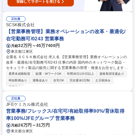
登録してサポートを受ける
正社員
SCSK株式会社
【営業事務管理】業務オペレーションの改革・最適化/
在宅勤務可/0243 営業事務
32万円～45万7400円
月給
東京都江東区
企業名 ＳＣＳＫ株式会社 求人名 【営業事務管理】業務オペレーションの
改革・最適化/在宅勤務可/0243 仕事の内容 国内外のネットワーク製品・
セキュリティ製品の販売に関する営業事務の管理・推進をお任せします。
主にFortinetのパートナー商材を取り扱い、事業の安定成長と更なる業務
業界未経験歓迎
副業・WワークOK
年間休日120日以上
資格取得支援あり
効率化に貢献するポジションです。 ■既存業務オペレーション（業務フロ
時短勤務あり
退職金あり
在宅OK
完全週休2日制
土日祝休み
ー）の改善、新規オペレーション設計と社内外ステークホルダーへの展開
服装自由
■BPO推進（業務フローの可視化・分析、アウトソース範囲定義および委
託先教育支援）■営業実績の集計・分析ならびに将来的な営業見込の作成
正社員
（部・本部の業績管理指標作成サポート）■社内基幹システムを活用した
JFEケミカル株式会社
各種営業事務（見積作成、受発注、輸入・仕入管理、在庫管理、為替管
営業事務/フレックス/在宅可/有給取得率90%/育休取得
理、保守契約の新規・更新管理等 募集職種 【営業事務管理】業務オペレ
ーションの改革・最適化/在宅勤務可/0243
率100%/JFEグループ 営業事務
26万円～31万円
月給
東京都台東区