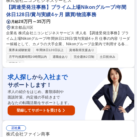
株式会社ニコンビジネスサービス
の他に担当頂く業務が発生する場合があります。 募集職種 【営業事務】
【調達受発注事務】プライム上場Nikonグループ/年間
業務職/三井物産グループ/平均残業時間10H/完全週休2日
休日128日/賞与実績4ヶ月 購買/物流事務
28万円～35万円
月給
東京都品川区
企業名 株式会社ニコンビジネスサービス 求人名 【調達受発注事務】プラ
イム上場Nikonグループ/年間休日128日/賞与実績4ヶ月 仕事の内容 リーダ
ー候補として、カメラの大手企業、Nikonグループ企業内で利用する各種
商材の受発注業務全般をお任せいたします。【具体的な業務内容】■依頼
業界未経験歓迎
年間休日120日以上
資格取得支援あり
を受ける・見積書作成 ■発注・納品・請求 ■代金回収 など ◎発注受注に関
月平均残業時間20時間以内
退職金あり
完全週休2日制
土日祝休み
する一連の業務をお任せします。一連の流れを1人で担当するため、調達
服装自由
のプロになれますよ！基本的にデスクワークですが検品、梱包、発送作業
など軽作業もあり、メリハリをつけて働くことができます。◎ゆくゆくは
求人探し
入社まで
から
リーダー候補として以下業務もお任せ予定。 ■チームメンバーの業務支援
■新人育成・指導などマネジメント業務 ■予算計画・管理 募集職種 【調達
サポートします！
受発注事務】プライム上場Nikonグループ/年間休日128日/賞与実績4ヶ月
求人の紹介をはじめ、書類添削や
面談対策、内定後の手続きまで
あなたの転職活動をサポートします。
登録してサポートを受ける
正社員
株式会社ファイン商事