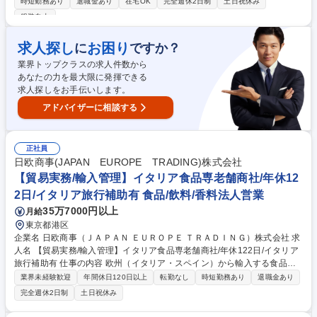
時短勤務あり
退職金あり
在宅OK
完全週休2日制
土日祝休み
算・入出金管理・請求書作成などの日次経理実務 ■月次・年次決算業務の
服装自由
サポートおよび電子帳簿保存法への対応業務 ■各部門からの経理関連の問
い合わせ対応 ■将来的には連結決算、予算統制、税務、経営分析など管理
求人探し
お困り
に
ですか？
会計領域へも関与 ■Excel（基本関数）を活用した効率的なデータ集計お
よび資料作成 募集職種 Canonグループ【経理】簿記3級以上必須/年次決
業界トップクラスの求人件数から
算や経営分析へ挑戦可能
あなたの力を最大限に発揮できる
求人探しをお手伝いします。
アドバイザーに相談する
正社員
日欧商事(JAPAN EUROPE TRADING)株式会社
【貿易実務/輸入管理】イタリア食品専老舗商社/年休12
2日/イタリア旅行補助有 食品/飲料/香料法人営業
35万7000円以上
月給
東京都港区
企業名 日欧商事（ＪＡＰＡＮ ＥＵＲＯＰＥ ＴＲＡＤＩＮＧ）株式会社 求
人名 【貿易実務/輸入管理】イタリア食品専老舗商社/年休122日/イタリア
旅行補助有 仕事の内容 欧州（イタリア・スペイン）から輸入する食品・
ワインのオーダー管理から通関、入庫、請求まで一貫してお任せします。
業界未経験歓迎
年間休日120日以上
転勤なし
時短勤務あり
退職金あり
関係各所と調整し、納期・法令順守を確保しイタリアの食文化を日本に届
完全週休2日制
土日祝休み
ける重要な役割です。 ■在庫・入荷予定管理、貨物受入対応 ■船便・空輸
（定期・スポット）のオーダー及び納期・進捗管理 ■通関業者や倉庫等と