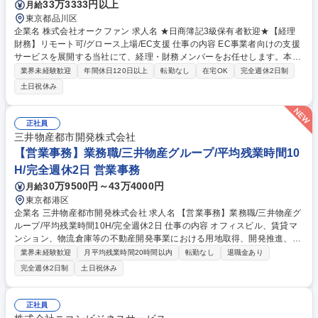
33万3333円以上
月給
東京都品川区
企業名 株式会社オークファン 求人名 ★日商簿記3級保有者歓迎★【経理
財務】リモート可/グロース上場/EC支援 仕事の内容 EC事業者向けの支援
サービスを展開する当社にて、経理・財務メンバーをお任せします。本社
の決算などの経理業務を中心に、資金調達等の財務や開示資料作成まで幅
業界未経験歓迎
年間休日120日以上
転勤なし
在宅OK
完全週休2日制
広く担うポジションです。 ■本社・グループの月次・年次決算、仕訳入力
土日祝休み
等の経理業務 ■会計監査および監査法人対応、会計システムのメンテナン
ス ■振込支払や日次・月次の資金繰り管理、資金計画の立案をサポート ■
金融機関との折衝、借入手続き、融資や株式発行等の資金調達を支援 ■有
正社員
価証券報告書や決算短信、株主総会招集通知などの開示資料作成 ■社内か
三井物産都市開発株式会社
らの問い合わせ対応、財務・経理の業務フロー改善や効率化 募集職種 ★
【営業事務】業務職/三井物産グループ/平均残業時間10
日商簿記3級保有者歓迎★【経理財務】リモート可/グロース上場/EC支援
H/完全週休2日 営業事務
30万9500円～43万4000円
月給
東京都港区
企業名 三井物産都市開発株式会社 求人名 【営業事務】業務職/三井物産グ
ループ/平均残業時間10H/完全週休2日 仕事の内容 オフィスビル、賃貸マ
ンション、物流倉庫等の不動産開発事業における用地取得、開発推進、賃
貸運営、売却、仲介・活用提案等を行う営業部門において事務業務を担当
業界未経験歓迎
月平均残業時間20時間以内
転勤なし
退職金あり
いただきます。 【詳細】・契約書管理、契約書製本、捺印対応、ファイリ
完全週休2日制
土日祝休み
ング、登記簿取得、調書取得・支払業務（各種費用支払、支払管理、請
求・支払データ登録、取引先マスター申請対応）・予算作成及び予実管
理・各種稟議書、報告書作成業務・各種台帳管理、交際費・会議費支払報
正社員
告書作成及び月次管理・部内総務庶務全般 など※※配属先によっては上記