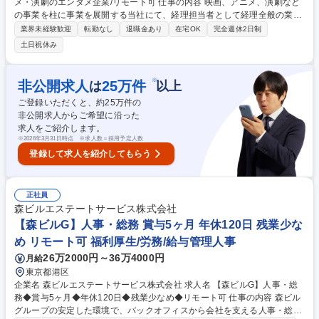
メ・演劇のエンタメ企業/リモート可 仕事の内容 映画、アニメ、演劇など
の事業を柱に事業を展開する当社にて、経理担当者として経理全般の業務
をお任せします。 【具体的には】 ・各本部の損益計算および分析業務、
業界未経験歓迎
転勤なし
退職金あり
在宅OK
完全週休2日制
支払手続、経費精算システムにかかる業務 ・経営情報管理システムの帳簿
土日祝休み
利用にかかる統括業務 ・決算業務や開示請求業務 等 募集職種 ※第2新卒
歓迎【経理担当者】映画・アニメ・演劇のエンタメ企業/リモート可
※
非公開求人
25
万件
は
以上
ご登録いただくと、約
25
万件の
非公開求人からご希望に沿った
求人をご紹介します。
※
2026年3月31日時点 ※求人数＝採用予定人数
登録して求人を紹介してもらう
正社員
森ビルエステートサービス株式会社
【森ビルG】人事・総務 賞与5ヶ月 年休120日 残業少な
め リモート可 福利厚生/労務/給与管理人事
26万2000円～36万4000円
月給
東京都港区
企業名 森ビルエステートサービス株式会社 求人名 【森ビルG】人事・総
務◆賞与5ヶ月◆年休120日◆残業少なめ◆リモート可 仕事の内容 森ビル
グループの安定した環境で、バックオフィスから会社を支える人事・総務