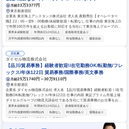
メディカルツーリズム/日中の架け橋/ビジネス拡大中
33万3377円
月給
東京都新宿区
企業名 東京海上アシスタンス株式会社 求人名 夜勤専任【オペレーター
職】22：00～翌8：00勤務/未経験歓迎！転勤なし 仕事の内容 東京海上G
で年間100万件を超えるお客様に対応する当社にて東京海上グループの自
動車保険加入者からの車に関するトラブル（自動車事故や故障等）のお電
業界未経験歓迎
年間休日120日以上
資格取得支援あり
話に対応していただきます。 【詳細】自動車の故障や事故に遭われたお客
月平均残業時間20時間以内
転勤なし
時短勤務あり
服装自由
様からお電話を受け、サービスの手配に必要な情報の収集を行います。ト
ークマニュアルに沿って状況を詳細にヒアリングを行っていただきます。
情報が揃い次第、ヒアリング内容を専用のシステムに入力し専門部署が修
正社員
理サービス・レッカー・レンタカーなどを手配します。★突然のトラブル
ダイセル物流株式会社
で不安に思われているお客様に対し、丁寧な対応と安心をお届けします！
【品川/貿易事務】経験者歓迎!/在宅勤務OK/転勤無/フレ
募集職種 夜勤専任【オペレーター職】22：00～翌8：00勤務/未経験歓
ックス/年休122日 貿易事務/国際事務/英文事務
迎！転勤なし
25万1740円～30万9110円
月給
東京都港区
企業名 ダイセル物流株式会社 求人名 【品川/貿易事務】経験者歓迎！/在宅
勤務OK/転勤無/フレックス/年休122日 仕事の内容 東証プライム市場上場
ダイセルグループの物流元請会社である当社にて貿易事務のお仕事をお願
いしたいと思ってます。 ※船積みの輸出業務がメインとなります 貿易事
業界未経験歓迎
年間休日120日以上
資格取得支援あり
務業務：製品、原料の輸出入手配（SEA、AIR） ※船積みの輸出業務がメ
月平均残業時間20時間以内
転勤なし
時短勤務あり
退職金あり
インとなります 【輸出】・荷主、船社・乙仲・フォワーダーとの出荷輸送
完全週休2日制
土日祝休み
服装自由
調整・船舶予約、・船積書類の作成・チェック、発送 【輸入】・オーダー
入力 ・輸入書類管理 ・コンテナダメージ連絡対応・海上保険処理【その