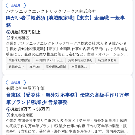
の折衝、納品日時の調整等の社内外調整 ■通関必要書類（インボイス、分
正社員
析書、EPA等）の準備や期限管理 ■チーズ関税割当申請、塩漬けいわしの
パナソニックエレクトリックワークス株式会社
通関実績報告など官公庁対応 ■システムへの入庫・請求書処理、通関書類
障がい者手帳必須 [地域限定職]【東京】企画職 一般事
等のファイリング ■入荷不足や破損発生時の現地サプライヤー問い合わ
務
せ・調整 募集職種 【貿易実務/輸入管理】イタリア食品専老舗商社/年休12
2日/イタリア旅行補助有
25万円以上
月給
東京都港区
企業名 パナソニックエレクトリックワークス株式会社 求人名 ★障がい者
手帳必須★[地域限定職]【東京】企画職 仕事の内容 各部門における課題を
明確にし、企画の立案や推進に落とし込むなど、実務・オペレーションを
先導する立場としてご活躍いただきます。 【具体的な仕事内容】各種企
業界未経験歓迎
年間休日120日以上
資格取得支援あり
時短勤務あり
画・推進、各種資料作成などを中心としながら、担当領域における課題解
退職金あり
在宅OK
完全週休2日制
土日祝休み
決を先導いただきます。 【キャリアパス】将来的には主務（主任）クラス
として部門のリーダーとしてご活躍いただくことを期待しております。入
社後、まずは企画職評価ランクの頂点を目指し、キャリアアップに挑戦い
正社員
ただけるよう、日々の指導だけではなく各種研修もご用意しています。 募
有限会社中屋万年筆
集職種 ★障がい者手帳必須★[地域限定職]【東京】企画職
台東区【受発注・海外対応事務】伝統の高級手作り万年
筆ブランド/残業少 営業事務
30万円～36万円
月給
東京都台東区
企業名 有限会社中屋万年筆 求人名 台東区【受発注・海外対応事務】伝統
の高級手作り万年筆ブランド/残業少 仕事の内容 手作り万年筆の製造・販
売を行う当社にて、受発注・海外対応事務をお任せします。国内外の顧客