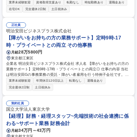
をお任せします。 労務と総務の業務をバランスよく担当し、ゆくゆくは制
業界未経験歓迎
資格取得支援あり
転勤なし
時短勤務あり
退職金あり
度改定などのコア業務にも挑戦できる、やりがいある環境です。 ■勤怠管
在宅OK
完全週休2日制
土日祝休み
理、給与計算、社会保険手続き、年末調整等の労務管理全般 ■入退社手続
き、社内規定の改定や人事制度改定などのコア業務 ■社内イベントの企画
運営やその他総務業務全般 ※労務と総務を1：1の割合でお任せ。 入社後
正社員
は部内のOJTを中心に、あなたの経験に合わせて不足している部分はいつ
明治安田ビジネスプラス株式会社
でも質問・相談できる環境が整っているため、安心して成長できます。 募
【障がいをお持ちの方の業務サポート】定時9時-17
集職種 【森ビルG】人事・総務◆賞与5ヶ月◆年休120日◆残業少なめ◆
時・プライベートとの両立 その他事務
リモート可
28万5800円
月給
東京都江東区
企業名 明治安田ビジネスプラス株式会社 求人名 【障がいをお持ちの方の
業務サポート】定時9時-17時・プライベートとの両立◎ 仕事の内容 当社
は明治安田Gの事務業務の受託・障がい者雇用を行う特例子会社です。事
務作業の直接的サポートではなく、メンバーが効率的に業務を進めるため
業界未経験歓迎
年間休日120日以上
転勤なし
退職金あり
のマネジメントをお任せします。メンバー約310名に対して、トレ ーナー
完全週休2日制
土日祝休み
は約60名在籍。複数のトレーナーでチームを組んで対応するため、一人で
抱え込む状況が発生しない組織作りをしています。 【詳細】■メンバーの
適性等を基に業務の割り振り/創出/切り出し■質問対応・マニュアル作成■
契約社員
定期面談■業務量集計など◎メンバーは軽度障がい(精神、知的)の方が中心
国立大学法人東京大学
で、基本的に「働く力」のある方を面接で判断し採用しているため、トラ
【経理】財務・経理スタッフ~先端技術の社会連携に係
ブル対応等は多くありません◎※変更の範囲:当社業務全般 募集職種 【障
わる~サポート業務 財務会計
がいをお持ちの方の業務サポート】定時9時-17時・プライベートとの両立
◎
34万円～43万円
月給
東京都文京区