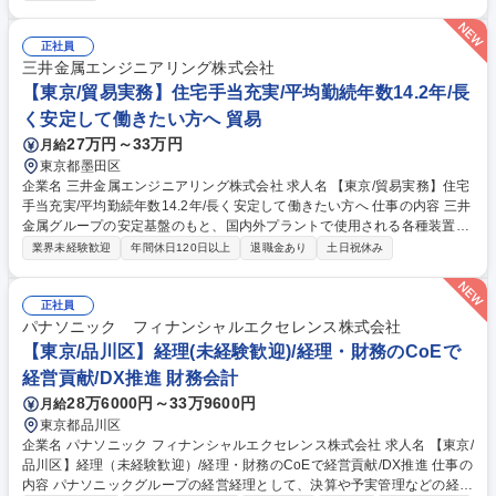
ていただくことが可能です。業務システムがきちんと構築されているた
め、スムーズに仕事に慣れることができる環境です。また、「チームで成
果を出す文化」があり、良いやり方を積極的に共有しながら常に改善を目
正社員
指す風土のため、安心して業務に取り組んでいただけます。 募集職種
三井金属エンジニアリング株式会社
【愛知】営業事務 ※未経験可
【東京/貿易実務】住宅手当充実/平均勤続年数14.2年/長
く安定して働きたい方へ 貿易
27万円～33万円
月給
東京都墨田区
企業名 三井金属エンジニアリング株式会社 求人名 【東京/貿易実務】住宅
手当充実/平均勤続年数14.2年/長く安定して働きたい方へ 仕事の内容 三井
金属グループの安定基盤のもと、国内外プラントで使用される各種装置予
備品（補修部品）の輸入・輸出サプライ業務を担当。見積依頼から発注、
業界未経験歓迎
年間休日120日以上
退職金あり
土日祝休み
検品、書類作成（Invoice等）、納品・請求まで一括で担います。 (1)顧客
からの見積依頼対応・メーカー・調達部への見積依頼 (2)見積書作成およ
び提示・受注後の発注業務 (3)受領貨物の現物検品対応・請求書発行 (4)貿
正社員
易書類（Invoice、Packing List等）作成 (5)納期・発送スケジュールの顧
パナソニック フィナンシャルエクセレンス株式会社
客連絡および調整 ※通関業務は乙仲（専門業者）へ委託するため実務経験
【東京/品川区】経理(未経験歓迎)/経理・財務のCoEで
は不要です。 募集職種 【東京/貿易実務】住宅手当充実/平均勤続年数14.2
経営貢献/DX推進 財務会計
年/長く安定して働きたい方へ
28万6000円～33万9600円
月給
東京都品川区
企業名 パナソニック フィナンシャルエクセレンス株式会社 求人名 【東京/
品川区】経理（未経験歓迎）/経理・財務のCoEで経営貢献/DX推進 仕事の
内容 パナソニックグループの経営経理として、決算や予実管理などの経理