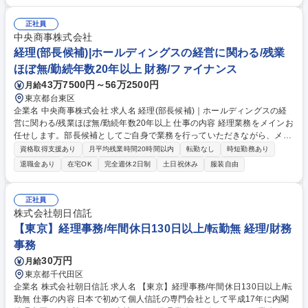
話・来客対応 ■物件の鍵や社内の備品管理 ■データ入力や書類作成 ■契約
書などのファイリング ■郵送物の仕訳・発送 など 募集職種 ◆急募｜9月1
正社員
日入社◆【渋谷/一般事務】未経験歓迎/年休124日/残業ほぼ無
中央商事株式会社
経理(部長候補)|ホールディングスの経営に関わる/残業
ほぼ無/勤続年数20年以上 財務/ファイナンス
43万7500円～56万2500円
月給
東京都台東区
企業名 中央商事株式会社 求人名 経理(部長候補)｜ホールディングスの経
営に関わる/残業ほぼ無/勤続年数20年以上 仕事の内容 経理業務をメインお
任せします。部長候補としてご自身で業務を行っていただきながら、メン
バーマネジメントも担っていただきます。当社は子会社4社のホールディ
資格取得支援あり
月平均残業時間20時間以内
転勤なし
時短勤務あり
ングズカンパニーでグループの管理部門を統括 しており、状況に応じて子
退職金あり
在宅OK
完全週休2日制
土日祝休み
服装自由
会社の支援を行います。 【安定の経営基盤】当社は子会社4社の経営母体
として出資を行っております。秋葉原/横浜/金町等に自社物件を保有し経
営基盤を強固に整備。そのほか保険業、薬局の運営を手掛けております。
正社員
景気に左右されることはなく、創立70年の老舗企業です。 募集職種 経理
株式会社朝日信託
(部長候補)｜ホールディングスの経営に関わる/残業ほぼ無/勤続年数20年
【東京】経理事務/年間休日130日以上/転勤無 経理/財務
以上
事務
30万円
月給
東京都千代田区
企業名 株式会社朝日信託 求人名 【東京】経理事務/年間休日130日以上/転
勤無 仕事の内容 日本で初めて個人信託の専門会社として平成17年に内閣