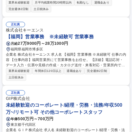
ます。 ■総務業務 人事管理、給与管理、労務（勤怠）管理、社会保険手続
業界未経験歓迎
月平均残業時間20時間以内
転勤なし
退職金あり
き補助など ■経理業務 立替経費精算、入出金管理、月次四半期年次決算業
完全週休2日制
土日祝休み
務など PCAなどの業務ソフトを使用した一般的な経理、総務のお仕事で
す。 募集職種 【東京/総務・経理】防音・騒音対策の専門メーカー/年休12
0日◎残業少なめ◎
正社員
株式会社キーエンス
【福岡】営業事務 ※未経験可 営業事務
27万9000円～28万1000円
月給
福岡県福岡市博多区
企業名 株式会社キーエンス 求人名 【福岡】営業事務 ※未経験可 仕事の内
容 【仕事内容】福岡営業所にて営業事務をお任せ。 【詳細】電話応対・
データ入力・伝票や見積の作成・カタログ送付・来客対応・営業所内で発
生する事務業務や業務改善等の支店運営への関与をお任せします。 【教育
業界未経験歓迎
年間休日120日以上
退職金あり
完全週休2日制
制度】ご入社後、育成担当とペアになりながらOJTにて業務を覚えていた
土日祝休み
だくことが可能です。業務システムがきちんと構築されているため、スム
ーズに仕事に慣れることができる環境です。また、「チームで成果を出す
文化」があり、良いやり方を積極的に共有しながら常に改善を目指す風土
正社員
のため、安心して業務に取り組んでいただけます。 募集職種 【福岡】営
GIP株式会社
業事務 ※未経験可
未経験歓迎のコーポレート/経理・労務・法務/年収500
万~/リモート可 その他コーポレートスタッフ
500万円～700万円
年俸
東京都千代田区
企業名 ＧＩＰ株式会社 求人名 未経験歓迎のコーポレート/経理・労務・法