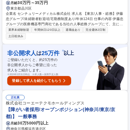
30万円～35万円
月給
東京都品川区
企業名 センチュリーメディカル株式会社 求人名 【東京/人事・総務】伊藤
忠グループ/未経験者歓迎/在宅勤務制度あり/年休124日 仕事の内容 伊藤忠
グループの医療機器専門商社である当社の人事総務グループにて、主に以
下の業務をご担当いただきます。 ■採用業務全般（新卒・中途・派遣）■
業界未経験歓迎
年間休日120日以上
退職金あり
完全週休2日制
人材育成・研修の企画・運営 ■評価・表彰制度の運用 ■人事制度の運用・
土日祝休み
改善 ■社内コミュニケーション施策の企画・推進 ■業務の効率化・DX推進
※将来的には、人事総務グループ全体の以下の業務にも携わっていただき
ます。 ■労務業務全般（給与計算、社会保険手続き、福利厚生、勤怠管理
※
非公開求人
25
万件
は
以上
等） ■総務業務全般（社有車管理、社宅管理、施設管理 等） 募集職種
ご登録いただくと、約
25
万件の
【東京/人事・総務】伊藤忠グループ/未経験者歓迎/在宅勤務制度あり/年休
非公開求人からご希望に沿った
124日
求人をご紹介します。
※
2026年3月31日時点 ※求人数＝採用予定人数
登録して求人を紹介してもらう
正社員
株式会社コーエーテクモホールディングス
【障がい者採用/オープンポジション(神奈川/東京/京
都)】 一般事務
30万5000円以上
月給
神奈川県横浜市港北区