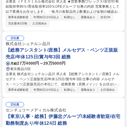
企業名 ＪＦＥケミカル株式会社 求人名 ★営業事務/フレックス/在宅可/有
給取得率90％/育休取得率100％/JFEグループ 仕事の内容 営業事務として
以下業務をお任せします。 ・毎月の各製品売上数量および金額の確認およ
び集計業務 （営業システムへの各種登録、入力、内容確認） ・経費申請
業界未経験歓迎
年間休日120日以上
転勤なし
退職金あり
在宅OK
および確認・集計 ・顧客・取引先とのコミュニケーション：電話、メール
完全週休2日制
土日祝休み
等での定型サービスに関わる問い合せ対応（例；請求書等） ・受発注業務
／請求書発行業務、支払確認等 ・（場合により）製品在庫管理、生産バラ
ンスの確認 ・総務業務（備品管理、オフィスや施設管理、通信文書管理な
正社員
ど） 募集職種 ★営業事務/フレックス/在宅可/有給取得率90％/育休取得率
株式会社シュテルン品川
100％/JFEグループ
【総務アシスタント/庶務】メルセデス・ベンツ正規販
売店/年休125日/賞与年3回 総務
27万4000円～29万5000円
月給
東京都品川区
企業名 株式会社シュテルン品川 求人名 【総務アシスタント／庶務】メル
セデス・ベンツ正規販売店/年休125日/賞与年3回 仕事の内容 メルセデ
ス・ベンツ正規販売店の本社にて、総務業務（庶務メイン）をお任せいた
します。 【主な業務内容】■事務用品、備品・消耗品管理（文房具・飲
業界未経験歓迎
年間休日120日以上
転勤なし
退職金あり
土日祝休み
料・日用品）■名刺・会社封筒の発注■郵便物/宅配便対応（仕訳・配送）■
社内便対応（記録・仕訳・配送）■請求書処理■文書管理（契約書・社内資
料・決裁書類）■書類整理、ファイリング■制服管理（在庫管理・クリーニ
正社員
ング対応）■オフィス環境の整備■防災関係■お中元・お歳暮対応 （変更の
センチュリーメディカル株式会社
範囲:当社業務全般） 募集職種 【総務アシスタント／庶務】メルセデス・
【東京/人事・総務】伊藤忠グループ/未経験者歓迎/在宅
ベンツ正規販売店/年休125日/賞与年3回
勤務制度あり/年休124日 総務