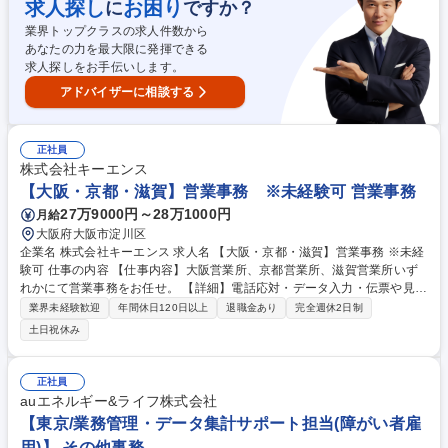
求人探し
お困り
に
ですか？
他】・請求・支払業務 【変更範囲：当社業務全般】 募集職種 【品川/貿易
事務】経験者歓迎！/在宅勤務OK/転勤無/フレックス/年休122日
業界トップクラスの求人件数から
あなたの力を最大限に発揮できる
求人探しをお手伝いします。
アドバイザーに相談する
正社員
株式会社キーエンス
【大阪・京都・滋賀】営業事務 ※未経験可 営業事務
27万9000円～28万1000円
月給
大阪府大阪市淀川区
企業名 株式会社キーエンス 求人名 【大阪・京都・滋賀】営業事務 ※未経
験可 仕事の内容 【仕事内容】大阪営業所、京都営業所、滋賀営業所いず
れかにて営業事務をお任せ。 【詳細】電話応対・データ入力・伝票や見積
の作成・カタログ送付・来客対応・営業所内で発生する事務業務や業務改
業界未経験歓迎
年間休日120日以上
退職金あり
完全週休2日制
善をお任せ。 【教育制度】ご入社後、育成担当とペアになりながらOJTに
土日祝休み
て業務を覚えていただくことが可能です。業務システムがきちんと構築さ
れているため、スムーズに仕事に慣れることができる環境です。また、
「チームで成果を出す文化」があり、良いやり方を積極的に共有しながら
正社員
常に改善を目指す風土のため、安心して業務に取り組んでいただけます。
auエネルギー&ライフ株式会社
募集職種 【大阪・京都・滋賀】営業事務 ※未経験可
【東京/業務管理・データ集計サポート担当(障がい者雇
用)】 その他事務