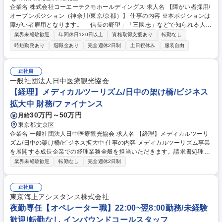
企業名 株式会社コーエーテクモホールディングス 求人名 【障がい者採用/
オープンポジション（神奈川/東京/京都）】 仕事の内容 ※本ポジションは
障がい者雇用となります。 「信長の野望」「三國志」などで知られる人気
ゲームタイトルを数多く手掛ける当社にて、オープンポジションとなりま
業界未経験歓迎
年間休日120日以上
資格取得支援あり
転勤なし
す。 候補者のご経験やご希望に合わせて業務内容を検討しますので、幅広
時短勤務あり
退職金あり
完全週休2日制
土日祝休み
服装自由
いポジションにて募集いたします。 【ポジション一覧】■一般事務■社内
システムエンジニア■ゲームプログラマー■ゲームプランナー■CGデザイナ
ー■サウンドクリエイター 募集職種 【障がい者採用/オープンポジション
正社員
（神奈川/東京/京都）】
一般社団法人日中医療観光協会
【経理】メディカルツーリズム/日中の架け橋/ビジネス
拡大中 財務/ファイナンス
30万円～50万円
月給
東京都文京区
企業名 一般社団法人日中医療観光協会 求人名 【経理】メディカルツーリ
ズム/日中の架け橋/ビジネス拡大中 仕事の内容 メディカルツーリズム事業
を展開する成長企業での経理業務全般を担当いただきます。請求書処理・
支払対応、税理士との連携・会計計上確認、給与関連業務のサポートなど
業界未経験歓迎
転勤なし
完全週休2日制
幅広い経理業務をお任せします。 【具体的には】請求書処理・支払対応と
して仕入先などから届く請求書の確認、処理、支払準備等の業務を行いま
す。税理士との連携・会計計上確認では毎月の会計処理において、税理士
正社員
と連携しながら計上内容の確認や資料の提出対応などを実施。給与関連業
東京海上アシスタンス株式会社
務のサポートでは勤怠データの確認や給与支給に関する事務手続きを担当
夜勤専任【オペレーター職】22:00~翌8:00勤務/未経験
します。 【業務内容の変更範囲】当社の指定する業務 募集職種 【経理】
歓迎!転勤なし インバウンドコールスタッフ