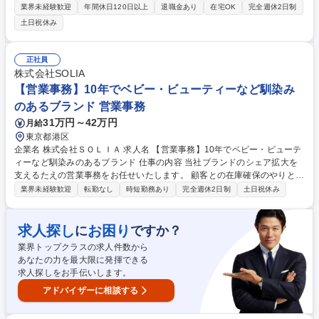
業務から、ＤＸ・ＡＩを活用した業務プロセス改善、経営管理の支援まで
業界未経験歓迎
年間休日120日以上
退職金あり
在宅OK
完全週休2日制
幅広く担当。 ・経理・会計業務（決算、工場会計、予実・資金管理等）
土日祝休み
・業務プロセス改善（ＤＸ・ＡＩ活用の業務効率化） ・事業戦略支援（目
標策定の基礎業務等） ・内部統制、経営分析、経営管理など 専門性を高
めながら、業務改善や周囲との連携においてリーダーシップを発揮し、将
正社員
来的にはチームを牽引する役割を担っていただきます。 募集職種 【東京/
株式会社SOLIA
品川区】経理（未経験歓迎）/経理・財務のCoEで経営貢献/DX推進
【営業事務】10年でベビー・ビューティーなど馴染み
のあるブランド 営業事務
31万円～42万円
月給
東京都港区
企業名 株式会社ＳＯＬＩＡ 求人名 【営業事務】10年でベビー・ビューテ
ィーなど馴染みのあるブランド 仕事の内容 当社ブランドのシェア拡大を
支えるたえの営業事務をお任せいたします。 顧客との在庫確保のやりとり
や資料作成などが主な業務になります。 ■受発注データの入力・管理 ■納
業界未経験歓迎
転勤なし
時短勤務あり
完全週休2日制
土日祝休み
期管理 ■各種書類の作成・送付 ■問い合わせ対応（電話・メール） ┗顧客
からの製品、価格、納期に関する質問への応対や、社内連携。 ■営業活動
に随伴する資料作成の補助※主要顧客は大手ドラッグストア、ショッピン
求人探し
お困り
に
ですか？
グモール、大手量販店などになります。 【変更の範囲】業務内容の変更範
業界トップクラスの求人件数から
囲：会社の定める業務 募集職種 【営業事務】10年でベビー・ビューティ
あなたの力を最大限に発揮できる
ーなど馴染みのあるブランド
求人探しをお手伝いします。
アドバイザーに相談する