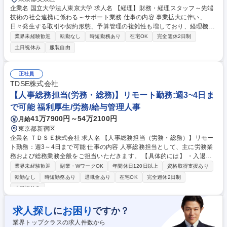
企業名 国立大学法人東京大学 求人名 【経理】財務・経理スタッフ～先端
技術の社会連携に係わる～サポート業務 仕事の内容 事業拡大に伴い、
日々発生する取引や契約形態、予算管理の複雑性も増しており、経理機能
の強化が急務となっています。国の研究プロジェクト等、一般的な事業会
業界未経験歓迎
転勤なし
時短勤務あり
在宅OK
完全週休2日制
社とは異なる会計処理や予算管理が求められるます。 ・日次・月次・年次
土日祝休み
服装自由
の経理業務・仕訳入力、伝票処理、請求書管理 ・支払処理、入出金管理・
月次・年次決算業務・税務対応、納税関連業務 ・経費精算対応・会計ソフ
トの運用管理・顧問税理士、監査法人など外部専門家との連携・新規事業
正社員
や新たな取引発生時の会計処理整理 ・社内メンバーへのヒアリング、取引
TDSE株式会社
内容の整理 ・各種プロジェクトの予算・会計管理サポート 募集職種 【経
【人事総務担当(労務・総務)】リモート勤務:週3~4日ま
理】財務・経理スタッフ～先端技術の社会連携に係わる～サポート業務
で可能 福利厚生/労務/給与管理人事
41万7900円～54万2100円
月給
東京都新宿区
企業名 ＴＤＳＥ株式会社 求人名 【人事総務担当（労務・総務）】リモー
ト勤務：週3～4日まで可能 仕事の内容 人事総務担当として、主に労務業
務および総務業務全般をご担当いただきます。 【具体的には】 ・入退社
手続き、社会保険手続きのアウトソース先管理・調整などの労務手続き関
業界未経験歓迎
副業・WワークOK
年間休日120日以上
資格取得支援あり
連業務 ・勤怠管理、給与計算、人事データの入力・更新、社員情報管理業
転勤なし
時短勤務あり
退職金あり
在宅OK
完全週休2日制
務 ・健康診断対応業務、安全衛生管理のサポート業務 ・人事制度、福利
土日祝休み
厚生制度や評価制度の企画、運用のサポート業務 ・人事関連システムの企
画、運用のサポート業務 など 募集職種 【人事総務担当（労務・総務）】
求人探し
お困り
に
ですか？
リモート勤務：週3～4日まで可能
業界トップクラスの求人件数から