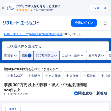
アプリで求人探しをもっと便利に！
インストール
レビュー高評価
無料
会員ログイン
/
/
/
転職・求人トップ
事務/受付/秘書/翻訳
事務
300万円以上
検索条件を設定する
勤務地
職種
300万円以上
こだわり条件
雇用形態
1
勤務地の追加設定を忘れていませんか？
東京23区
大阪市
名古屋市
東京都
横浜市
川崎
事務 300万円以上の転職・求人・中途採用情報
923
件以上
関連度順
新着順
1
〜
100
件目を表示中
正社員