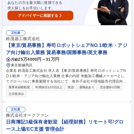
あなたの力を最大限に発揮できる
求人探しをお手伝いします。
アドバイザーに相談する
正社員
鈴茂器工株式会社
【東京/貿易事務】寿司ロボットシェアNO.1/欧米・アジ
ア向け輸出入業務 貿易事務/国際事務/英文事務
25万4000円～31万円
月給
東京都練馬区
企業名 鈴茂器工株式会社 求人名 【東京/貿易事務】寿司ロボットシェアN
O.1/欧米・アジア向け輸出入業務 仕事の内容 米飯加工機械メーカーとし
てグローバルに事業展開する当社にて、海外子会社や現地販売代理店向け
の営業事務および輸出手配業務をご担当いただきます。 ■各国販売店・海
業界未経験歓迎
年間休日120日以上
英語
退職金あり
完全週休2日制
外子会社向けの輸出手配業務 ■受発注・売上確定処理および入金管理 ■輸
土日祝休み
出書類作成（Invoice等）やLC買取手続き ■業務プロセス改善提案 【仕事
の魅力】世界的な日本食ブームを背景に、食の美味しさを届ける伝道師と
してグローバル市場の拡大に貢献できるやりがいの大きい環境です。 募集
正社員
職種 【東京/貿易事務】寿司ロボットシェアNO.1/欧米・アジア向け輸出入
株式会社オークファン
業務
日商簿記3級保有者歓迎 【経理財務】リモート可/グロ
ース上場/EC支援 管理会計