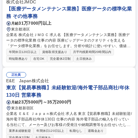
株式会社JMDC
【医療データメンテナンス業務】医療データの標準化業
務 その他事務
31万7000円以上
月給
東京都港区
企業名 株式会社ＪＭＤＣ 求人名 【医療データメンテナンス業務】医療デ
ータの標準化業務 仕事の内容 医療ビッグデータのクオリティを支える
「データ標準化業務」をお任せします。分析や統計に使いやすい、価値の
高いデータを作り上げるやりがいの大きなポジションです。 業務に慣れた
年間休日120日以上
資格取得支援あり
月平均残業時間20時間以内
後は、自部門で使用するシステムのユーザーとして、開発の要件定義や改
時短勤務あり
在宅OK
完全週休2日制
土日祝休み
善活動、診断書標準化業務におけるマスタメンテナンス業務など標準化以
外の業務もご担当いただきます。 当該業務が未経験の方でも一通りの業務
を習得いただけるように、 入社後は研修カリキュラムに沿ってOJTを実施
正社員
していますのでご安心ください。 募集職種 【医療データメンテナンス業
E&E Japan株式会社
務】医療データの標準化業務
東京【貿易事務職】未経験歓迎/海外電子部品商社/年休
130日 営業事務
23万5000円～35万2000円
月給
東京都新宿区
企業名 Ｅ＆Ｅ Ｊａｐａｎ株式会社 求人名 東京【貿易事務職】未経験歓迎/
海外電子部品商社/年休130日 仕事の内容 海外電子部品の輸入を行ってい
る当社にて、メーカー及びお客様の受発注や納期調整等をお任せいたしま
す。シンプルなサポート業務が中心のため、未経験の方やスキルに不安が
業界未経験歓迎
年間休日120日以上
転勤なし
退職金あり
ある方でも安心してスタート可能です。 ■LED製品を中心とした電子部
完全週休2日制
土日祝休み