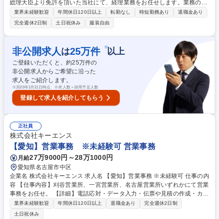
総理大臣より免許を頂いた当社にて、経理業務をお任せします。業務の詳
細は、下記の通りです。 【詳細】■経理伝票処理 ■経費精算 ■入金、決済
業界未経験歓迎
年間休日120日以上
転勤なし
時短勤務あり
退職金あり
管理 ■ネットバンキング残高照会、入出金明細確認 ■各種書類作成 ■銀行
完全週休2日制
土日祝休み
服装自由
への外出（月5～6回程度） ■小口現金管理 ■勤怠チェック ■その他 電話対
応、来客応対、各種庶務業務 等 募集職種 【東京】経理事務/年間休日130
日以上/転勤無
※
非公開求人
25
万件
は
以上
ご登録いただくと、約
25
万件の
非公開求人からご希望に沿った
求人をご紹介します。
※
2026年3月31日時点 ※求人数＝採用予定人数
登録して求人を紹介してもらう
正社員
株式会社キーエンス
【愛知】営業事務 ※未経験可 営業事務
27万9000円～28万1000円
月給
愛知県名古屋市中区
企業名 株式会社キーエンス 求人名 【愛知】営業事務 ※未経験可 仕事の内
容 【仕事内容】刈谷営業所、一宮営業所、名古屋営業所いずれかにて営業
事務をお任せ。 【詳細】電話応対・データ入力・伝票や見積の作成・カタ
ログ送付・来客対応・営業所内で発生する事務業務や業務改善をお任せ。
業界未経験歓迎
年間休日120日以上
退職金あり
完全週休2日制
【教育制度】ご入社後、育成担当とペアになりながらOJTにて業務を覚え
土日祝休み