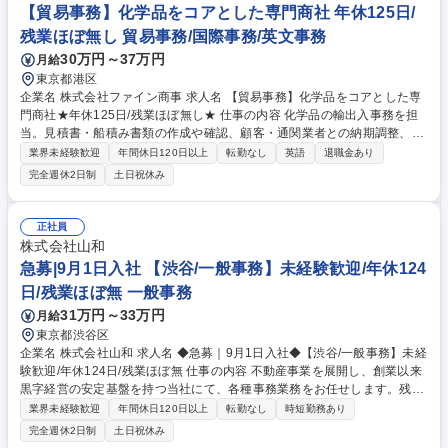
【貿易事務】化学品をコアとした専門商社 年休125日/
残業ほぼ無し 貿易事務/国際事務/英文事務
30万円～37万円
月給
東京都港区
企業名 株式会社ファイン商事 求人名 【貿易事務】化学品をコアとした専
門商社★年休125日/残業ほぼ無し★ 仕事の内容 化学品の輸出入事務を担
当。見積書・船積み書類の作成や確認、顧客・通関業者との納期調整、英
語でのスケジュール確認（読み書き・会話）等を行います。国内外へのサ
業界未経験歓迎
年間休日120日以上
転勤なし
英語
退職金あり
ンプル発送や来客・電話対応も担う役割です。 ・輸出入に関わる発注書・
完全週休2日制
土日祝休み
見積書の作成および管理 ・船積み書類の確認・手配、および通関業者との
連絡調整 ・仕入先・輸出先との納期調整（英語の読み書き・簡単な会話）
・化学品サンプルの国内外への発送手配・実務 ・顧客への進捗報告、およ
正社員
びスケジュール管理業務全般 ・来客対応、電話応対、その他付随する一般
株式会社山和
事務業務 募集職種 【貿易事務】化学品をコアとした専門商社★年休125
急募|9月1日入社 【渋谷/一般事務】未経験歓迎/年休124
日/残業ほぼ無し★
日/残業ほぼ無 一般事務
31万円～33万円
月給
東京都渋谷区
企業名 株式会社山和 求人名 ◆急募｜9月1日入社◆【渋谷/一般事務】未経
験歓迎/年休124日/残業ほぼ無 仕事の内容 不動産事業を展開し、創業以来
黒字経営の安定基盤を持つ当社にて、各種事務業務をお任せします。残業
がほぼ発生せず、連続した日程の有給取得が可能なため、WLBを整えたい
業界未経験歓迎
年間休日120日以上
転勤なし
時短勤務あり
方にお勧めの環境です！ 入社後はOJTを通じて丁寧に研修を行いますの
完全週休2日制
土日祝休み
で、事務未経験の方でも安心して臨むことができます。 【業務詳細】■電