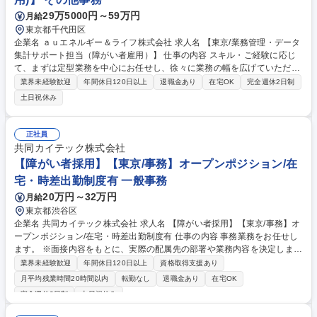
29万5000円～59万円
月給
東京都千代田区
企業名 ａｕエネルギー＆ライフ株式会社 求人名 【東京/業務管理・データ
集計サポート担当（障がい者雇用）】 仕事の内容 スキル・ご経験に応じ
て、まずは定型業務を中心にお任せし、徐々に業務の幅を広げていただき
ます。 【定型業務】■KPI実績データの集計／ダッシュボード更新／定例
業界未経験歓迎
年間休日120日以上
退職金あり
在宅OK
完全週休2日制
レポート作成■案件／施策の進捗管理■委託費含む経費管理■各種権限申請
土日祝休み
／管理／棚卸し■コミッション支払い処理■エスカレーション内容の整理・
転記■スケジュール調整 【非定型業務】（スキルに応じて） ■KPI設計／分
析／ボトルネック分析の補助■業務改善施策の立案補助 ■FAQ／ナレッジ
正社員
作成 募集職種 【東京/業務管理・データ集計サポート担当（障がい者雇
共同カイテック株式会社
用）】
【障がい者採用】【東京/事務】オープンポジション/在
宅・時差出勤制度有 一般事務
20万円～32万円
月給
東京都渋谷区
企業名 共同カイテック株式会社 求人名 【障がい者採用】【東京/事務】オ
ープンポジション/在宅・時差出勤制度有 仕事の内容 事務業務をお任せし
ます。 ※面接内容をもとに、実際の配属先の部署や業務内容を決定しま
す。 （募集職種）総務人事/経理/法務/設計(CADを使用)/出荷手配（発注
業界未経験歓迎
年間休日120日以上
資格取得支援あり
等） ■主担当としてお任せすること、もしくは、いくつかの部署を横断す
月平均残業時間20時間以内
転勤なし
退職金あり
在宅OK
る形でアシスタントをしていただくなど、選考を通じて決定をします。
完全週休2日制
土日祝休み
【働き方】 ・時差出勤制度：7～10時勤務開始の中で、相談が可能です。
・在宅勤務：可能となります。（規定は週に2日までとなります） ・車い