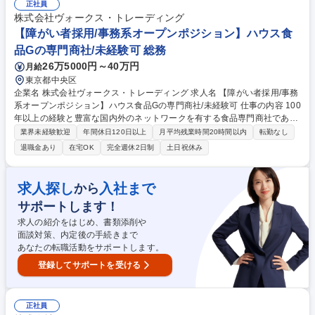
正社員
す対応した扉の設置有。 募集職種 【障がい者採用】【東京/事務】オープ
株式会社ヴォークス・トレーディング
ンポジション/在宅・時差出勤制度有
【障がい者採用/事務系オープンポジション】ハウス食
品Gの専門商社/未経験可 総務
26万5000円～40万円
月給
東京都中央区
企業名 株式会社ヴォークス・トレーディング 求人名 【障がい者採用/事務
系オープンポジション】ハウス食品Gの専門商社/未経験可 仕事の内容 100
年以上の経験と豊富な国内外のネットワークを有する食品専門商社である
当社にて、事務系社員を募集します。オープンポジション採用ですので、
業界未経験歓迎
年間休日120日以上
月平均残業時間20時間以内
転勤なし
求職者様のご経験、適性に合わせたポジションを打診いたします。 ※就業
退職金あり
在宅OK
完全週休2日制
土日祝休み
上配慮が必要なことは遠慮なくお伝えくださいませ。 【業務内容詳細】
人事総務（労務管理、採用支援、備品管理、庶務等）、財務（出納、支払
処理、仕訳入力等）、法務（契約書チェック、管理等）における、ＰＣを
求人探し
入社まで
から
使用した各種事務手続きやデータ入力、社内サポート業務全般を担当しま
サポートします！
す。周囲のサポートのもと、できる業務から着実に進めていただけます。
募集職種 【障がい者採用/事務系オープンポジション】ハウス食品Gの専門
求人の紹介をはじめ、書類添削や
商社/未経験可
面談対策、内定後の手続きまで
あなたの転職活動をサポートします。
登録してサポートを受ける
正社員