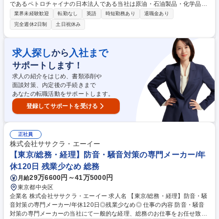
であるペトロチャイナの日本法人である当社は原油・石油製品・化学品・
LNG等の国際貿易を行っており、そんな当社の化学品部にて、オペレーシ
業界未経験歓迎
転勤なし
英語
時短勤務あり
退職金あり
ョン（貿易）に関連する業務をお任せいたします。 ≪業務詳細≫■日韓の
完全週休2日制
土日祝休み
取引先との化学品の販売および調達、新規ビジネス開発にまつわるオペレ
ーション（貿易）業務。 ≪補足情報≫日本支社は日本と韓国をテリトリー
としています。中国本社、シンガポール支社、中国国内支社等と連携して
求人探し
入社まで
から
販売、調達を展開しています。 募集職種 【貿易実務（オペレーション）/
サポートします！
化学品部】ペトロチャイナの日本法人
求人の紹介をはじめ、書類添削や
面談対策、内定後の手続きまで
あなたの転職活動をサポートします。
登録してサポートを受ける
正社員
株式会社ササクラ・エーイー
【東京/総務・経理】防音・騒音対策の専門メーカー/年
休120日 残業少なめ 総務
29万6600円～41万5000円
月給
東京都中央区
企業名 株式会社ササクラ・エーイー 求人名 【東京/総務・経理】防音・騒
音対策の専門メーカー/年休120日◎残業少なめ◎ 仕事の内容 防音・騒音
対策の専門メーカーの当社にて一般的な経理、総務のお仕事をお任せ致し