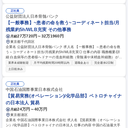
給与関係：従業員給与の計算、インセンティブ集計、年末調整対応、給与
支払報告書の作成、住民税手続き等■勤怠管理：勤怠の確認■労務関係手続
き：社保・雇用保険関係、労災・産育休関係、各給付金等■その他、人事
正社員
総務課全体としての業務もお任せします（郵便・社内便分配、報告書類受
公益財団法人日本骨髄バンク
付等） 募集職種 【人事労務】メルセデス・ベンツ正規販売店/年休125日/
【一般事務】~患者の命を救う~コーディネート担当/月
賞与年3回
残業約5h/WLB充実 その他事務
27万720円～32万1960円
月給
東京都千代田区
企業名 公益財団法人日本骨髄バンク 求人名 【一般事務】～患者の命を救
う～コーディネート担当/月残業約5h/WLB充実◎ 仕事の内容 職務概要/詳
細 白血病等の患者様へドナーの造血幹細胞（骨髄液や末梢血幹細胞）が移
植されるまでのプロセスを一貫して管理・サポートする社会的意義の大き
業界未経験歓迎
月平均残業時間20時間以内
退職金あり
完全週休2日制
な業務です。【詳細】 ■ドナーおよび患者様の移植実施 に向けた日程調
土日祝休み
整・進捗管理 ■医療機関や関係各所との連絡・調整業務（電話・メール
等）■各種申請書類の作成、専用システムへのデータ入力、集計作業等
【仕事の魅力】■あなたの「調整業務」が、病気と闘う患者様の「生きる
正社員
チャンス」に直結します ■営業事務やCSで培った「段取り力」が、人命救
中国石油国際事業日本株式会社
助の架け橋となる誇りを持てます ■残業は月5時間程。高い貢献性を感じ
【貿易実務(オペレーション)/化学品部】ペトロチャイナ
ながら、自身の生活も大切にできる環境です 募集職種 【一般事務】～患
の日本法人 貿易
者の命を救う～コーディネート担当/月残業約5h/WLB充実◎
24万円～40万円
月給
東京都港区
企業名 中国石油国際事業日本株式会社 求人名 【貿易実務（オペレーショ
ン）/化学品部】ペトロチャイナの日本法人 仕事の内容 中国の石油最大手