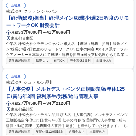
正社員
株式会社クラデンジャパン
【経理(総務)担当】経理メイン/残業少/週2日程度のリモ
ートワークOK 財務会計
33万4000円～41万6666円
月給
東京都台東区
企業名 株式会社クラデンジャパン 求人名 【経理（総務）担当】経理メイ
ン/残業少/週2日程度のリモートワークOK 仕事の内容 ■スイス系オーラル
ケアメーカー日本法人にて経理・総務を担当 ■日次支払処理から月次業
務、会計事務所連携まで幅広くお任せ ■経理・総務が8：2くらいの業務量
業界未経験歓迎
転勤なし
在宅OK
完全週休2日制
土日祝休み
で経理業務がメインになります。 【具体的には】■支払請求書確認、日次
入出金管理、資金繰表作成 ■FBデータ作成、振込対応、海外送金（月1回
程度） ■源泉税・住民税・立替経費支払、証憑管理 ■会計事務所との月次
正社員
連携・仕訳確認 ■電話（0～5件/日）・来客対応、備品管理など総務業務※
株式会社シュテルン品川
来客は業者の方がメイン/リモート勤務も多いので備品管理等の総務業務は
【人事労務】メルセデス・ベンツ正規販売店/年休125
少なめ 募集職種 【経理（総務）担当】経理メイン/残業少/週2日程度のリ
日/賞与年3回 福利厚生/労務/給与管理人事
モートワークOK
27万4580円～34万2120円
月給
東京都品川区
企業名 株式会社シュテルン品川 求人名 【人事労務】メルセデス・ベンツ
正規販売店/年休125日/賞与年3回 仕事の内容 管理部門で人事労務（給与
計算・勤怠管理・労務関係の事務手続き）を担当していただきます。 従業
員の人事管理に関わる業務を行う欠かせないポジションです。 【詳細】■
業界未経験歓迎
年間休日120日以上
退職金あり
土日祝休み