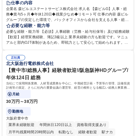
仕事の内容
完全週休2日制
交通費支給
長期歓迎
駅近5分以内
土日祝休み
企業名 森ビルエステートサービス株式会社 求人名 【森ビルG】人事・総
務◆賞与5ヶ月◆年休120日◆残業少なめ◆リモート可 仕事の内容 森ビル
グループの安定した環境で、バックオフィスから会社を支える人事・総務
をお任せします。 労務と総務の業務をバランスよく担当し、ゆくゆくは制
必要な経験・能力等
度改定などのコア業務にも挑戦できる、やりがいある環境です。 ■勤怠管
必要な経験・能力等 【必須】人事経験（労務・給与社保等）及び総務経験
理、給与計算、社会保険手続き、年末調整等の労務管理全般 ■入退社手続
【歓迎】経理実務経験、簿記3級以上 業界未経験の方も歓迎です。マニュ
き、社内規定の改定や人事制度改定などのコア業務 ■社内イベントの企画
アルと部内OJT体制があるため、即戦力として安心して始められます。
運営やその他総務業務全般 ※労務と総務を1：1の割合でお任せ。 入社後
【魅力・やりがい】森ビルGの安定基盤で労務から総務まで幅広く携われ
は部内のOJTを中心に、あなたの経験に合わせて不足している部分はいつ
ます。定型業務に留まらず、社内規定や人事制度の改定など会社のコア業
でも質問・相談できる環境が整っているため、安心して成長できます。 募
正社員
務に挑戦できるため、自身の成長と組織への貢献度をダイレクトに実感で
北大阪急行電鉄株式会社
集職種 【森ビルG】人事・総務◆賞与5ヶ月◆年休120日◆残業少なめ◆
きます。 残業少なめ、週1日リモート可など、ワークライフバランスを保
リモート可
ち長期活躍できる環境です。 「これまでの幅広い経験を活かし、長期的な
【豊中市/総務人事】経験者歓迎!/阪急阪神HDグループ/
キャリアを築きたい」という前向きな意欲と挑戦を全力で応援します。 学
年休124日 総務
歴・資格 学歴：大学院 大学 高専 短大 専修学校 高校 語学力： 資格：日商
当社にて採用関係業務、人材育成業務を中心に、中期経営計画・予算等の管理、設備投資
簿記検定1級 日商簿記検定2級 日商簿記検定3級
計画等の策定、さらに社内の重要会議の運営等、経営の根幹となる幅広い総務人事業務全
般を担当していただきます。
月給
30万円～38万円
勤務地
大阪府豊中市
業界未経験歓迎
年間休日120日以上
資格取得支援あり
月平均残業時間20時間以内
転勤なし
経験者歓迎
駅ナカ