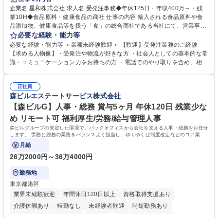
企業名 星和株式会社 求人名 受発注事務◆年休125日・年収400万～・残
業10H◆食品原料・健康食品の商社 仕事の内容 輸入される食品原料や食
品添加物、健康食品等を扱う「食」の総合商社である当社にて、営業事務
として営業サポートや書類作成、データ入力、電話対応などの業務をお任
必要な経験・能力等
せします。 ・受注／出荷指示／売上管理／仕入管理／在庫管理／お客様や
必要な経験・能力等 ＜業種未経験歓迎＞ 【歓迎】受発注業務のご経験
倉庫と電話確認など、販売に関わる事務、営業サポートをお願いします。
【求める人物像】・受発注や物流が好きな方 ・社会人としての基本的な常
・入社後は商品について覚えることから始め、先輩社員OJTと共に業務を
識・コミュニケーション力をお持ちの方 ・電話でのやり取りを含め、相手
進めて頂きます。未経験から始めた方も多数活躍中です。 [業務内容の変
の要件を正しく理解し対応できる方 ・数量・在庫・出荷数などの数値を正
更の範囲:会社の定める業務] 募集職種 受発注事務◆年休125日・年収400
確に扱う業務に抵抗がない方 ・PCを業務で日常的に使用しており、四則
万～・残業10H◆食品原料・健康食品の商社
正社員
演算ができる方 ・業務ルールや指示を理解し、行動できる方 学歴・資格
森ビルエステートサービス株式会社
学歴：大学院 大学 短大 語学力： 資格：
【森ビルG】人事・総務 賞与5ヶ月 年休120日 残業少な
め リモート可 福利厚生/労務/給与管理人事
森ビルグループの安定した環境で、バックオフィスから会社を支える人事・総務をお任せ
します。 労務と総務の業務をバランスよく担当し、ゆくゆくは制度改定などのコア業務
にも挑戦できる、やりがいある環境です。
月給
26万2000円～36万4000円
勤務地
東京都港区
業界未経験歓迎
年間休日120日以上
資格取得支援あり
介護休暇あり
転勤なし
未経験者歓迎
時短勤務あり
経験者歓迎
退職金あり
在宅OK
賞与あり
育休あり