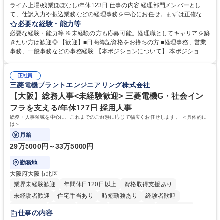
ライム上場/残業ほぼなし/年休123日 仕事の内容 経理部門メンバーとし
寮・社宅あり
て、仕訳入力や振込業務などの経理事務を中心にお任せ。まずは正確な入
力・確認業務からスタートし、既存メンバーと一緒に業務を進めながら段
必要な経験・能力等
階的に経理知識を身につけていただきます。 【具体的には】 ■社内稟議に
必要な経験・能力等 ※未経験の方も応募可能。経理職としてキャリアを築
基づく仕訳入力 ■月末の振込業務 ■明細作成 ■伝票処理、記帳業務 ■既存
きたい方は歓迎◎ 【歓迎】■日商簿記資格をお持ちの方 ■経理事務、営業
メンバーの業務サポート 【将来的には】 ■月次決算補助 ■四半期・年次決
事務、一般事務などの事務経験 【本ポジションについて】 本ポジション
算補助 ■有価証券報告書など開示資料作成補助 ■海外子会社を含む連結決
の魅力は、プライム上場企業の経理部門で、未経験から経理キャリアをス
算補助 ※3～5年程度を目安に、徐々に決算業務へ業務範囲を広げていく
タートできる点です。まずは仕訳入力や振込業務など基礎的な業務から担
想定です。 募集職種 未経験歓迎【経理/みなとみらい】プライム上場/残業
正社員
当し、3～5年をかけて月次決算・四半期決算・開示資料作成補助などへス
三菱電機プラントエンジニアリング株式会社
ほぼなし/年休123日
テップアップできます。また、残業は通常月ほぼなく、決算月でも10時間
未満のため、無理なく経理として専門性を身につけられる環境です。 学
【大阪】総務人事<未経験歓迎> 三菱電機G・社会イン
歴・資格 学歴：大学院 大学 高専 短大 専修学校 高校 語学力： 資格：日商
フラを支える/年休127日 採用人事
簿記検定1級 日商簿記検定2級
総務・人事領域を中心に、これまでのご経験に応じて幅広くお任せします。 ＜具体的に
は＞
月給
29万5000円～33万5000円
勤務地
大阪府大阪市北区
業界未経験歓迎
年間休日120日以上
資格取得支援あり
未経験者歓迎
住宅手当あり
時短勤務あり
経験者歓迎
退職金あり
在宅OK
賞与あり
完全週休2日制
交通費支給
仕事の内容
駅近5分以内
土日祝休み
服装自由
寮・社宅あり
食事補助あり