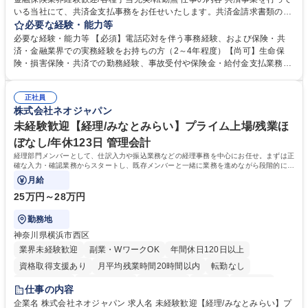
いる当社にて、共済金支払事務をお任せいたします。共済金請求書類の受
付・内容確認・審査・データ入力のほか、加入者様や医療機関等からの問
必要な経験・能力等
い合わせ電話対応や書類発送等を担当します。 ■共済金請求書類の受付、
必要な経験・能力等 【必須】電話応対を伴う事務経験、および保険・共
内容確認、および共済金支払に関する審査・事務処理業務全般を担当 ■専
済・金融業界での実務経験をお持ちの方（2～4年程度）【尚可】生命保
用システムへのデータ入力、各種必要書類の作成・発送作業 ■加入者様や
険・損害保険・共済での勤務経験、事故受付や保険金・給付金支払業務経
医療機関等からの各種問い合わせに対する丁寧かつ迅速な電話応対 ■現場
験がある方 【求める人物像】■相手の立場に立った丁寧な対応ができる方
調査の対応および業務プロセスの改善活動 【業務内容の変更範囲】当社の
■チームワークを大切にし、素直に学べる方★外勤の保険営業から内勤事
指定する業務 募集職種 横浜市【共済金支払事務】金融保険業界経験歓迎/
正社員
務へのキャリアチェンジ希望者も大歓迎です！ 学歴・資格 学歴：大学院
株式会社ネオジャパン
各種手当充実/転勤無
大学 高専 短大 専修学校 高校 語学力： 資格：
未経験歓迎【経理/みなとみらい】プライム上場/残業ほ
ぼなし/年休123日 管理会計
経理部門メンバーとして、仕訳入力や振込業務などの経理事務を中心にお任せ。まずは正
確な入力・確認業務からスタートし、既存メンバーと一緒に業務を進めながら段階的に経
理知識を身につけていただきます。
月給
25万円～28万円
勤務地
神奈川県横浜市西区
業界未経験歓迎
副業・WワークOK
年間休日120日以上
資格取得支援あり
月平均残業時間20時間以内
転勤なし
未経験者歓迎
時短勤務あり
退職金あり
在宅OK
賞与あり
仕事の内容
完全週休2日制
交通費支給
駅近5分以内
土日祝休み
服装自由
企業名 株式会社ネオジャパン 求人名 未経験歓迎【経理/みなとみらい】プ