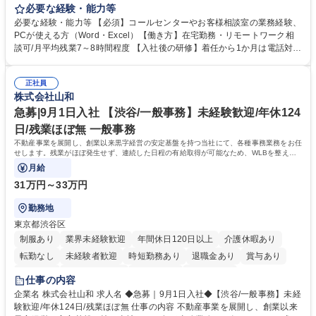
お客様のお声をより良い商品づくりに活かしていく上で、窓口となるお客
必要な経験・能力等
様相談室でのお仕事です。 日々お客様からいただくキリングループへのご
必要な経験・能力等 【必須】コールセンターやお客様相談室の業務経験、
意見を、企業活動に活かしています。お客様からの声に迅速かつ誠意をも
PCが使える方（Word・Excel）【働き方】在宅勤務・リモートワーク相
って対応、情報提供するとともにグループ内活動に反映しています。 【具
談可/月平均残業7～8時間程度 【入社後の研修】着任から1か月は電話対応
体的には】電話応対、メール、お手紙対応、ご指摘品調査報告書作成、有
のOJTを中心に実施し、電話対応に慣れた段階でメール・手紙のOJTを実
人チャットボット対応など。 【1日の対応件数】■電話：月間一人当たり
施する予定です。独り立ち以降もしっかりフォローする体制を整えていま
平均100件前後■メール・手紙：同上40件前後 募集職種 中野本社【お客様
正社員
すのでご安心ください。 【当社について】キリングループの広報機能を担
株式会社山和
相談室】お客様のお声をもとにより良い商品づくりへ貢献
う会社として、お客様との出会いを大切にし、磨き上げたホスピタリティ
を込めてコミュニケーションをとりながら広報関連業務を行っておりま
急募|9月1日入社 【渋谷/一般事務】未経験歓迎/年休124
す。 学歴・資格 学歴：大学院 大学 高専 短大 専修学校 高校 語学力： 資
日/残業ほぼ無 一般事務
格：
不動産事業を展開し、創業以来黒字経営の安定基盤を持つ当社にて、各種事務業務をお任
せします。残業がほぼ発生せず、連続した日程の有給取得が可能なため、WLBを整えた
い方にお勧めの環境です！
月給
31万円～33万円
勤務地
東京都渋谷区
制服あり
業界未経験歓迎
年間休日120日以上
介護休暇あり
転勤なし
未経験者歓迎
時短勤務あり
退職金あり
賞与あり
育休あり
完全週休2日制
交通費支給
土日祝休み
仕事の内容
企業名 株式会社山和 求人名 ◆急募｜9月1日入社◆【渋谷/一般事務】未経
験歓迎/年休124日/残業ほぼ無 仕事の内容 不動産事業を展開し、創業以来