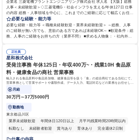
企業名 三菱電機プラントエンジニアリング株式会社 求人名 【大阪】総務
人事＜未経験歓迎＞◇三菱電機G・社会インフラを支える/年休127日 仕事
の内容 総務・人事領域を中心に、これまでのご経験に応じて幅広くお任せ
します。 ＜具体的には＞ ・総務/人事労務（給与・社保・勤怠管理など）
必要な経験・能力等
・採用・教育研修 ・福利厚生運用 など ※基本的には事務所勤務ですが、
必要な経験・能力等 ＜職種未経験歓迎・業界未経験歓迎＞ ～総務、人事
採用や教育等の業務内容により、関西圏以外への日帰り・宿泊を伴う国内
のご経験が無い方でも、意欲のある方であれば未経験OK～ ■歓迎条件：総
出張もございます。 ※担当業務を持ちつつ、お互いに助け合いながら、総
務、人事のご経験をお持ちの方（業界不問） ■求める人物像：・社内外の
務部という組織として協力しながら進める体制です。 募集職種 【大阪】
関係各部門との調整を率先して行い、業務を円滑に遂行できる協調性やコ
総務人事＜未経験歓迎＞◇三菱電機G・社会インフラを支える/年休127日
ミュニケーション能力を持っている方 ・人事総務領域に興味がありゼネラ
正社員
リスト志向をお持ちの方 学歴・資格 学歴：大学院 大学 語学力： 資格：
星和株式会社
受発注事務 年休125日・年収400万~・残業10H 食品原
料・健康食品の商社 営業事務
輸入される食品原料や食品添加物、健康食品等を扱う「食」の総合商社である当社にて、
営業事務として営業サポートや書類作成、データ入力、電話対応などの業務をお任せしま
す。
月給
30万円～37万5000円
勤務地
東京都品川区
業界未経験歓迎
年間休日120日以上
月平均残業時間20時間以内
転勤なし
未経験者歓迎
賞与あり
育休あり
完全週休2日制
交通費支給
土日祝休み
仕事の内容