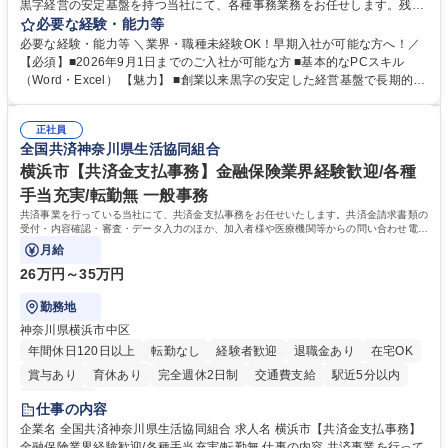
黒字経営の安定基盤を持つ当社にて、各種事務業務をお任せします。残業
がほぼ発生せず、連続した日程の有給取得が可能なため、WLBを整えたい
必要な経験・能力等
方にお勧めの環境です！ 入社後はOJTを通じて丁寧に研修を行いますの
必要な経験・能力等 ＼業界・職種未経験OK！早期入社が可能な方へ！／
で、事務未経験の方でも安心して臨むことができます。 【業務詳細】■電
【必須】■2026年9月1日までのご入社が可能な方 ■基本的なPCスキル
話・来客対応 ■物件の鍵や社内の備品管理 ■データ入力や書類作成 ■契約
（Word・Excel） 【魅力】 ■創業以来黒字の安定した経営基盤で長期的に
書などのファイリング ■郵送物の仕訳・発送 など 募集職種 ◆急募｜9月1
安心して働ける環境 ■残業ほぼなしで働きやすさ抜群、プライベートとの
日入社◆【渋谷/一般事務】未経験歓迎/年休124日/残業ほぼ無
両立が可能 ■有給取得を積極的に推奨、年間10日程度の取得実績 ■1ヶ月
正社員
のOJTで業務を習得可能、未経験でもしっかりサポート 学歴・資格 学
全国共済神奈川県生活協同組合
歴：大学院 大学 高専 短大 語学力： 資格：
横浜市【共済金支払事務】金融保険業界経験歓迎/各種
手当充実/転勤無 一般事務
共済事業を行っている当社にて、共済金支払事務をお任せいたします。共済金請求書類の
受付・内容確認・審査・データ入力のほか、加入者様や医療機関等からの問い合わせ電話
対応や書類発送等を担当します。
月給
26万円～35万円
勤務地
神奈川県横浜市中区
年間休日120日以上
転勤なし
経験者歓迎
退職金あり
在宅OK
賞与あり
育休あり
完全週休2日制
交通費支給
駅近5分以内
土日祝休み
仕事の内容
企業名 全国共済神奈川県生活協同組合 求人名 横浜市【共済金支払事務】
金融保険業界経験歓迎/各種手当充実/転勤無 仕事の内容 共済事業を行って