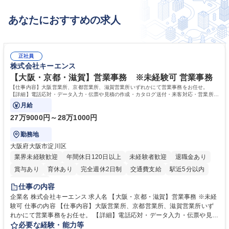
あなたにおすすめの求人
正社員
株式会社キーエンス
【大阪・京都・滋賀】営業事務 ※未経験可 営業事務
【仕事内容】大阪営業所、京都営業所、滋賀営業所いずれかにて営業事務をお任せ。
【詳細】電話応対・データ入力・伝票や見積の作成・カタログ送付・来客対応・営業所内
で発生する事務業務や業務改善をお任せ。
月給
27万9000円～28万1000円
勤務地
大阪府大阪市淀川区
業界未経験歓迎
年間休日120日以上
未経験者歓迎
退職金あり
賞与あり
育休あり
完全週休2日制
交通費支給
駅近5分以内
土日祝休み
仕事の内容
企業名 株式会社キーエンス 求人名 【大阪・京都・滋賀】営業事務 ※未経
験可 仕事の内容 【仕事内容】大阪営業所、京都営業所、滋賀営業所いず
れかにて営業事務をお任せ。 【詳細】電話応対・データ入力・伝票や見積
の作成・カタログ送付・来客対応・営業所内で発生する事務業務や業務改
必要な経験・能力等