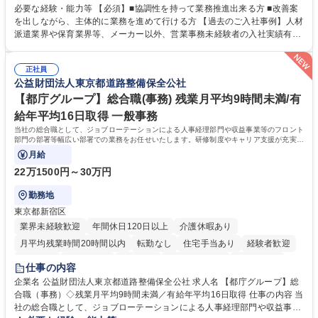
善をお任せ。 【教育制度】ご入社後、育成担当とペアになりながらOJTに
必要な経験・能力等 【必須】■協調性を持って業務推進出来る方 ■改善案
て業務を覚えていただくことが可能です。業務システムがきちんと構築さ
を出しながら、主体的に業務を進めて行ける方 【過去のご入社事例】人材
れているため、スムーズに仕事に慣れることができる環境です。また、
派遣業界や保育業界等、メーカー以外、営業事務未経験者の入社実績有
「チームで成果を出す文化」があり、良いやり方を積極的に共有しながら
【当社の事務職について】単なる事務ではなく主体性を発揮したサポート
常に改善を目指す風土のため、安心して業務に取り組んでいただけます。
により、キーエンスの付加価値向上に貢献します。ベースの定型業務に加
募集職種 【大阪・京都・滋賀】営業事務 ※未経験可
正社員
えて、お客様や社員の状況に合わせ、能動的なサポート、改善の動きも期
公益財団法人東京都道路整備保全公社
待され。組織を支えるスペシャリストとして、チームに貢献し、結果的に
社員から頼られる存在になることができます。平均19:30の退勤以降の業
【都庁グループ】総合職(事務) 残業月平均9時間未満/有
務の持ち帰りも禁止されており、メリハリのある働き方となります。 学
給年平均16日取得 一般事務
歴・資格 学歴：大学院 大学 高専 短大 語学力： 資格：
当社の総合職として、ジョブローテーションによる人事経理部門や収益事業等のフロント
部門の部署等幅広い部署での業務をお任せいたします。研修制度やキャリア支援が充実し
ております！ ※下記業務詳細
月給
22万1500円～30万円
勤務地
東京都新宿区
業界未経験歓迎
年間休日120日以上
介護休暇あり
月平均残業時間20時間以内
転勤なし
住宅手当あり
経験者歓迎
研修あり
退職金あり
賞与あり
完全週休2日制
交通費支給
仕事の内容
駅近5分以内
資格取得手当あり
食事補助あり
企業名 公益財団法人東京都道路整備保全公社 求人名 【都庁グループ】総
合職（事務）◇残業月平均9時間未満／有給年平均16日取得 仕事の内容 当
社の総合職として、ジョブローテーションによる人事経理部門や収益事業