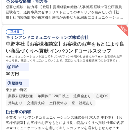
等のフロント部門の部署等幅広い部署での業務をお任せいたします。研修
必要な経験・能力等
制度やキャリア支援が充実しております！ ※下記業務詳細 【業務詳細】■
必要な経験・能力等 【歓迎】営業経験or総務/人事/経理経験or官公庁職員
管理部門：広報、人事、経理など当公社の運営に係る管理業務 ■収益部
経験者で、道路事業のゼネラリストとしてのキャリアを積みたい方【社
門：駐車場の新規開拓、管理運営、新宿駅西口広場の「イベントコーナ
風】社内関係部署や東京都と連携が必要なため綿密にコミュニケーション
ー」などの管理運営 ■道路部門：整備の急がれる骨格幹線道路や木造住宅
を図っています。 【業務の魅力】■幅広く携われる：総合職（事務）で
密集地域の特定整備路線の用地取得、道路に関する普及啓発事業、都内の
は、駐車場の管理運営や道路用地の取得、公益財団法人の中枢を担う管理
道路施設や道路工事現場の見学ツアー事業 ※入社後は上記いずれかの部門
正社員
部門など多岐に渡る業務を経験できます。 ■様々なプロジェクト：駐車場
キリンアンドコミュニケーションズ株式会社
へ配属。※業務内容変更の範囲：会社の定める業務 募集職種 【都庁グル
事業の他、新宿駅西口広場内に設置された照明を兼ねた広告「ブライトサ
ープ】総合職（事務）◇残業月平均9時間未満／有給年平均16日取得
イン」の管理運営を行うなど、事業収益を生み出す活動を積極的に行って
中野本社【お客様相談室】お客様のお声をもとにより良
います。 学歴・資格 学歴：大学院 大学 高専 短大 専修学校 高校 語学力：
い商品づくりへ貢献 インバウンドコールスタッフ
資格：
≪★コミュニケーションを通してキリンのファンを増やしませんか？★≫ お客様のお声
をより良い商品づくりに活かしていく上で、窓口となるお客様相談室でのお仕事です。
月給
30万円
勤務地
東京都中野区
業界未経験歓迎
年間休日120日以上
退職金あり
在宅OK
賞与あり
交通費支給
土日祝休み
寮・社宅あり
仕事の内容
企業名 キリンアンドコミュニケーションズ株式会社 求人名 中野本社【お
客様相談室】お客様のお声をもとにより良い商品づくりへ貢献 仕事の内容
≪★コミュニケーションを通してキリンのファンを増やしませんか？★≫