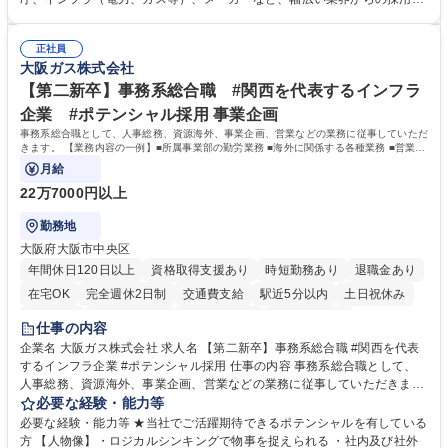
す。※未経験の方に関しては、入行後3ヶ月間の金融の実務を学んでいた
績があります。 ＜求める人物像＞DBJでは、強い社会的使命感をもち、今
だく研修を準備しております。 ・法人RM業務・金融機能業務・コーポレ
後の日本のあり方を俯瞰する総合性と、金融分野のフロンティアを切り拓
ート・ナレッジ業務 ※それぞれの業務内容に関しては、別途その他労働条
正社員
く高い志を併せもった人材を求めています。ポテンシャル採用（第2新
大阪ガス株式会社
件備考欄に記載 募集職種 【総合職/ポテンシャル採用(第2新卒)】投融資一
卒）では、金融業界での経験や知識を問いません。新たな時代を見据え
体型のソリューション提案
て、複雑化する社会課題の解決に向けて先鞭をつける役割を担いたい、と
【第二新卒】事務系総合職 #関西を代表するインフラ
いう気概をお持ちの方を心待ちにしています。 学歴・資格 学歴：大学院
企業 #ポテンシャル採用 事業企画
大学 語学力： 資格：
事務系総合職として、人事総務、資源海外、事業企画、営業などの業務に従事していただ
きます。 【業務内容の一例】■所属事業部の勤労業務 ■海外に関係する各種業務 ■営業部
門の企画スタッフ、ルート営業
月給
22万7000円以上
勤務地
大阪府大阪市中央区
年間休日120日以上
資格取得支援あり
時短勤務あり
退職金あり
在宅OK
完全週休2日制
交通費支給
駅近5分以内
土日祝休み
服装自由
第二新卒歓迎
寮・社宅あり
食事補助あり
仕事の内容
企業名 大阪ガス株式会社 求人名 【第二新卒】事務系総合職 #関西を代表
するインフラ企業 #ポテンシャル採用 仕事の内容 事務系総合職として、
人事総務、資源海外、事業企画、営業などの業務に従事していただきま
す。 【業務内容の一例】■所属事業部の勤労業務 ■海外に関係する各種業
必要な経験・能力等
務 ■営業部門の企画スタッフ、ルート営業 【キャリアパス】入社後の配属
必要な経験・能力等 ★当社でご活躍期待できるポテンシャルを有している
ポジションで一定期間ご活躍頂いた後、本人の適性及び将来のキャリアを
方 【人物像】・ロジカルシンキングで物事を捉えられる ・社内及び社外