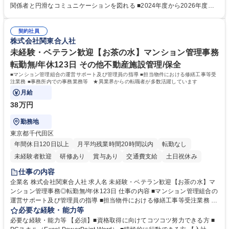
鑑みてジョブローテーションを行います。 【育成】OJTでの現場育成や研
関係者と円滑なコミュニケーションを図れる ■2024年度から2026年度ま
修カリキュラムを通じて、Daigasグループの業務で必要となる知識につい
での3ヵ年を対象とする「Daigasグループ中期経営計画2026」を策定しま
て学んでいただきます。 募集職種 【第二新卒】事務系総合職 #関西を代
した。https://www.osakagas.co.jp/company/press/pr2024/1777576_564
表するインフラ企業 #ポテンシャル採用
契約社員
72.html ■エネルギーセキュリティの不安定化や気候変動による自然災害の
株式会社関東合人社
甚大化など、これまで以上に社会課題解決の重要性が高まっています。
「未来の日常」の創造に向けて持続可能な社会の実現に貢献してまいりま
未経験・ベテラン歓迎【お茶の水】マンション管理事務
す。 学歴・資格 学歴：大学院 大学 語学力： 資格：
転勤無/年休123日 その他不動産施設管理/保全
■マンション管理組合の運営サポート及び管理員の指導 ■担当物件における修繕工事等受
注業務 ■事務所内での事務業務等 ★異業界からの転職者が多数活躍しています
月給
38万円
勤務地
東京都千代田区
年間休日120日以上
月平均残業時間20時間以内
転勤なし
未経験者歓迎
研修あり
賞与あり
交通費支給
土日祝休み
仕事の内容
企業名 株式会社関東合人社 求人名 未経験・ベテラン歓迎【お茶の水】マ
ンション管理事務◎転勤無/年休123日 仕事の内容 ■マンション管理組合の
運営サポート及び管理員の指導 ■担当物件における修繕工事等受注業務 ■
事務所内での事務業務等 ★異業界からの転職者が多数活躍しています
必要な経験・能力等
【年収補足】532万円 ＋別途インセンティヴで平均約100万円/年（昨年度
必要な経験・能力等 【必須】■資格取得に向けてコツコツ努力できる方 ■
実績） ＋管理業務主任者資格手当50,000円/月 ★親会社である株式会社合