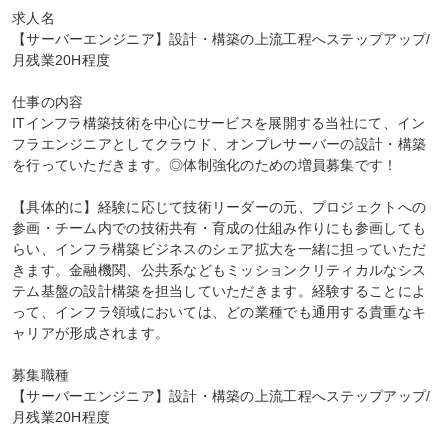
求人名

【サーバーエンジニア】設計・構築の上流工程へステップアップ/
月残業20H程度

仕事の内容

ITインフラ構築技術を中心にサービスを展開する当社にて、イン
フラエンジニアとしてクラウド、オンプレサーバーの設計・構築
を行っていただきます。◎体制強化のための増員募集です！

【具体的に】経験に応じて技術リーダーの元、プロジェクトへの
参画・チーム内での技術共有・育成の仕組み作りにも参画しても
らい、インフラ構築ビジネスのシェア拡大を一緒に担っていただ
きます。金融機関、公共系などもミッションクリティカルなシス
テム基盤の設計構築を担当していただきます。経験することによ
って、インフラ領域においては、どの業種でも通用する貴重なキ
ャリアが形成されます。

募集職種

【サーバーエンジニア】設計・構築の上流工程へステップアップ/
月残業20H程度