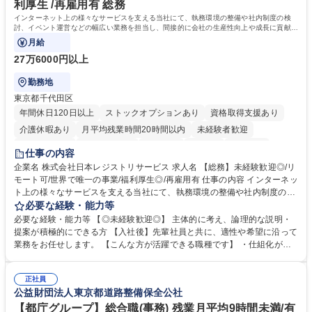
利厚生 /再雇用有 総務
院 大学 語学力： 資格：宅地建物取引士
インターネット上の様々なサービスを支える当社にて、執務環境の整備や社内制度の検
討、イベント運営などの幅広い業務を担当し、間接的に会社の生産性向上や成長に貢献し
ている部署です。
月給
27万6000円以上
勤務地
東京都千代田区
年間休日120日以上
ストックオプションあり
資格取得支援あり
介護休暇あり
月平均残業時間20時間以内
未経験者歓迎
住宅手当あり
時短勤務あり
研修あり
在宅OK
賞与あり
仕事の内容
完全週休2日制
交通費支給
駅近5分以内
土日祝休み
服装自由
企業名 株式会社日本レジストリサービス 求人名 【総務】未経験歓迎◎/リ
モート可/世界で唯一の事業/福利厚生◎/再雇用有 仕事の内容 インターネッ
ト上の様々なサービスを支える当社にて、執務環境の整備や社内制度の検
討、イベント運営などの幅広い業務を担当し、間接的に会社の生産性向上
必要な経験・能力等
や成長に貢献している部署です。 会社の全メンバーが安心して長く成果を
必要な経験・能力等 【◎未経験歓迎◎】 主体的に考え、論理的な説明・
発揮できる環境を整えるために、毎日のメンテナンスや維持管理に加え、
提案が積極的にできる方 【入社後】先輩社員と共に、適性や希望に沿って
新たな施策検討を積極的に行っていただき、会社全体を巻き込み課題解決
業務をお任せします。 【こんな方が活躍できる職種です】 ・仕組化が好
を推進。 ・オフィス運営：執務環境の整備・物品管理・社内規定整備/改
き/得意・協働の姿勢を持っている・優先順位付け、マルチタスクが得意・
善・イベント企画/運営・非常時の対応 など、本人の希望や適性によって
様々な立場で物事を考えられる・定型業務だけでなく突発的な出来事にも
幅広い業務の体得が可能で、多様なキャリアパスを描くことも可能です。
正社員
対処できる・新しいことに興味関心がある 【魅力】■自己啓発支援：資格
公益財団法人東京都道路整備保全公社
募集職種 【総務】未経験歓迎◎/リモート可/世界で唯一の事業/福利厚生◎/
取得や通信教育など費用の80%（年間25万円まで）を補助 ■住宅手当：家
再雇用有
賃の50%（月額7万円まで）を補助 学歴・資格 学歴：大学院 大学 語学
【都庁グループ】総合職(事務) 残業月平均9時間未満/有