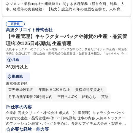
理、総務部門での管理業務、会計管理や決算業務、印刷物等の制作管理等
ネジメント業務■自社の組織運営に関する各種業務（経営企画、総務、人
※親会社である農林中央金庫から受託した総務庶務業務 ■ファシリティマ
事、経理等の実務経験） 【魅力】設立約70年の強固な基盤と、人を育て
ネジメント業務 農林中央金庫の店舗移転、レイアウト変更等のオフィス環
る「ホワイト」な就業環境 特徴: 1956年設立の農林中央金庫100%出資会
境構築、ビル管理・設備管理、警備、車両運行管理等 ■自社の組織運営に
社。充実した福利厚生と、ワークライフバランスの整った環境がありま
関する各種業務（経営企画、総務、人事、経理等） 募集職種 【事務系総
正社員
す。 また、業務がしっかりと基準化されており、中途入社でも質問しやす
高波クリエイト株式会社
合職】農林中央金庫のバックオフィス業務/安定基盤/年休120日
く馴染みやすい和やかな社風です。さらに、簿記やファシリティマネジャ
ーなどの資格取得に向けた費用負担や報奨金制度が非常に手厚く、成長で
【生産管理】キャラクターバックや雑貨の生産・品質管
きる環境です。 学歴・資格 学歴：大学院 大学 高専 短大 語学力： 資格：
理/年休125日/転勤無 生産管理
日商簿記検定2級
人気キャラクターのファッション雑貨・バッグを中心に、多彩なアイテムの企画・製造を
手掛ける当社にて、自社企画・開発商品の生産管理・品質管理を担当。『かわいい』を届
けるやりがいのあるポジションです。
月給
26万円以上
勤務地
東京都渋谷区
業界未経験歓迎
年間休日120日以上
資格取得支援あり
月平均残業時間20時間以内
平日のみOK
転勤なし
英語
住宅手当あり
研修あり
退職金あり
在宅OK
賞与あり
仕事の内容
完全週休2日制
交通費支給
駅近5分以内
中国語
土日祝休み
企業名 高波クリエイト株式会社 求人名 【生産管理】キャラクターバック
や雑貨の生産・品質管理/年休125日/転勤無 仕事の内容 人気キャラクター
のファッション雑貨・バッグを中心に、多彩なアイテムの企画・製造を手
掛ける当社にて、自社企画・開発商品の生産管理・品質管理を担当。『か
必要な経験・能力等