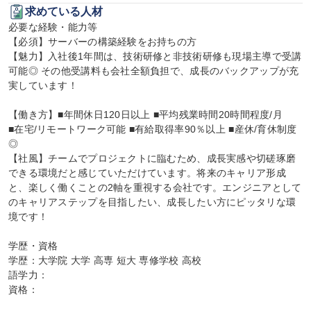
求めている人材
必要な経験・能力等

【必須】サーバーの構築経験をお持ちの方

【魅力】入社後1年間は、技術研修と非技術研修も現場主導で受講
可能◎ その他受講料も会社全額負担で、成長のバックアップが充
実しています！

【働き方】■年間休日120日以上 ■平均残業時間20時間程度/月

■在宅/リモートワーク可能 ■有給取得率90％以上 ■産休/育休制度
◎

【社風】チームでプロジェクトに臨むため、成長実感や切磋琢磨
できる環境だと感じていただけています。将来のキャリア形成
と、楽しく働くことの2軸を重視する会社です。エンジニアとして
のキャリアステップを目指したい、成長したい方にピッタリな環
境です！

学歴・資格

学歴：大学院 大学 高専 短大 専修学校 高校

語学力：

資格：