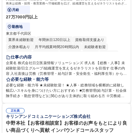
簿記検定1級 日商簿記検定2級 日商簿記検定3級
将来は総務・採用・教育業務へ守備範囲を広げ、組織運営を支えるゼネラリストをめざせ
ます。
月給
27万7000円以上
勤務地
東京都千代田区
業界未経験歓迎
年間休日120日以上
資格取得支援あり
介護休暇あり
月平均残業時間20時間以内
未経験者歓迎
住宅手当あり
時短勤務あり
退職金あり
在宅OK
賞与あり
仕事の内容
育休あり
完全週休2日制
交通費支給
土日祝休み
寮・社宅あり
企業名 株式会社日立医薬情報ソリューションズ 求人名 【総務・人事】未
経験歓迎/日立グループ/組織運営を支えるゼネラリストを目指す 仕事の内
容 入社直後は労務（労務管理・給与計算・安全衛生・福利厚生等）からお
任せいたします。将来は総務・採用・教育業務へ守備範囲を広げ、組織運
必要な経験・能力等
営を支えるゼネラリストをめざせます。 ・初期業務：労働時間管理、給与
必要な経験・能力等 ★未経験歓迎！ ★人事・総務領域を横断的に経験し
計算、社会保険対応、福利厚生管理、安全衛生、健康経営推進等をお任せ
幅広いスキルを身につけたい方におすすめ！ ■労務管理(給与計算・社会保
します。ご経験に応じて、休職者管理など、幅広く経験を積んでいただき
険手続き・勤怠管理など)に関心があり主体的に取り組める方 ※労務経験
ます。 ・将来的な広がり：総務・採用・教育・税務対応・経営企画等。
者は早期にご活躍いただけます。 ■チームで仕事を推進できる方■将来は
★メンバーがマンツーマンで丁寧に教えるため、ご経験が浅くても安心！
マネジメント職として活躍したい 【尚可】■人事、労務、採用、教育業務
幅広く経験を積みたい意欲がある方に最適な環境です。 募集職種 【総
正社員
のご経験 ■労務管理（給与計算・社会保険手続き・勤怠管理など）の経験
キリンアンドコミュニケーションズ株式会社
務・人事】未経験歓迎/日立グループ/組織運営を支えるゼネラリストを目
■衛生管理者の資格をお持ちの方 学歴・資格 学歴：大学院 大学 高専 短大
指す
専修学校 高校 語学力： 資格：
中野本社【お客様相談室】お客様のお声をもとにより良
い商品づくりへ貢献 インバウンドコールスタッフ