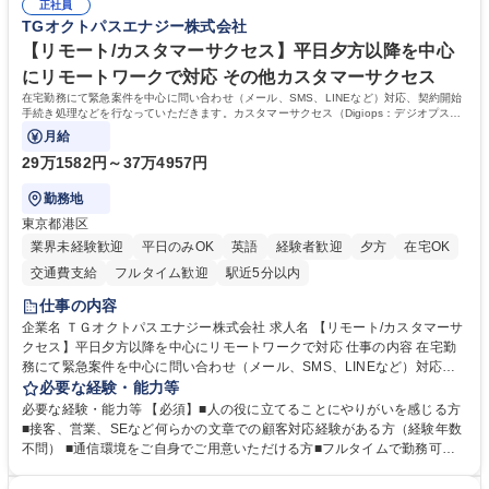
のご応募をお待ちしております。 募集職種 【第二新卒オープンポジショ
正社員
サイエンティスト 学歴・資格 学歴：大学院 大学 語学力： 資格：
TGオクトパスエナジー株式会社
ン】業界未経験歓迎/自社ゲーム/WEB面接
【リモート/カスタマーサクセス】平日夕方以降を中心
にリモートワークで対応 その他カスタマーサクセス
在宅勤務にて緊急案件を中心に問い合わせ（メール、SMS、LINEなど）対応、契約開始
手続き処理などを行なっていただきます。カスタマーサクセス（Digiops：デジオプス）
と運用構築の業務となります。
月給
29万1582円～37万4957円
勤務地
東京都港区
業界未経験歓迎
平日のみOK
英語
経験者歓迎
夕方
在宅OK
交通費支給
フルタイム歓迎
駅近5分以内
仕事の内容
企業名 ＴＧオクトパスエナジー株式会社 求人名 【リモート/カスタマーサ
クセス】平日夕方以降を中心にリモートワークで対応 仕事の内容 在宅勤
務にて緊急案件を中心に問い合わせ（メール、SMS、LINEなど）対応、
契約開始手続き処理などを行なっていただきます。カスタマーサクセス
必要な経験・能力等
（Digiops：デジオプス）と運用構築の業務となります。 ■お問い合わせ
必要な経験・能力等 【必須】■人の役に立てることにやりがいを感じる方
対応業務全般（システム入力、契約手続き含む） ■デジタルコミュニケー
■接客、営業、SEなど何らかの文章での顧客対応経験がある方（経験年数
ションツール（メール、SMS、LINE等）を使用 ■お客様のニーズに応じた
不問） ■通信環境をご自身でご用意いただける方■フルタイムで勤務可能
新プラン案内やトラブル対応 ■土日祝は主にメールでの対応、緊急度の高
な方 ※土日祝は1名体制となるため一人の環境で責任を持って業務を行っ
い問い合わせを優先 ■緊急時の電話対応 エネルギー×Tech！お客様に寄り
ていただける方【歓迎要件】■再生可能エネルギーを世の中に広め地球環