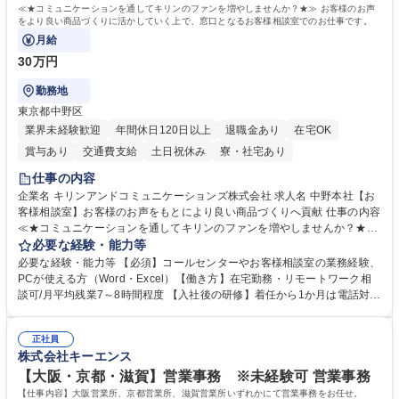
≪★コミュニケーションを通してキリンのファンを増やしませんか？★≫ お客様のお声
をより良い商品づくりに活かしていく上で、窓口となるお客様相談室でのお仕事です。
月給
30万円
勤務地
東京都中野区
業界未経験歓迎
年間休日120日以上
退職金あり
在宅OK
賞与あり
交通費支給
土日祝休み
寮・社宅あり
仕事の内容
企業名 キリンアンドコミュニケーションズ株式会社 求人名 中野本社【お
客様相談室】お客様のお声をもとにより良い商品づくりへ貢献 仕事の内容
≪★コミュニケーションを通してキリンのファンを増やしませんか？★≫
お客様のお声をより良い商品づくりに活かしていく上で、窓口となるお客
必要な経験・能力等
様相談室でのお仕事です。 日々お客様からいただくキリングループへのご
必要な経験・能力等 【必須】コールセンターやお客様相談室の業務経験、
意見を、企業活動に活かしています。お客様からの声に迅速かつ誠意をも
PCが使える方（Word・Excel）【働き方】在宅勤務・リモートワーク相
って対応、情報提供するとともにグループ内活動に反映しています。 【具
談可/月平均残業7～8時間程度 【入社後の研修】着任から1か月は電話対応
体的には】電話応対、メール、お手紙対応、ご指摘品調査報告書作成、有
のOJTを中心に実施し、電話対応に慣れた段階でメール・手紙のOJTを実
人チャットボット対応など。 【1日の対応件数】■電話：月間一人当たり
施する予定です。独り立ち以降もしっかりフォローする体制を整えていま
平均100件前後■メール・手紙：同上40件前後 募集職種 中野本社【お客様
正社員
すのでご安心ください。 【当社について】キリングループの広報機能を担
株式会社キーエンス
相談室】お客様のお声をもとにより良い商品づくりへ貢献
う会社として、お客様との出会いを大切にし、磨き上げたホスピタリティ
を込めてコミュニケーションをとりながら広報関連業務を行っておりま
【大阪・京都・滋賀】営業事務 ※未経験可 営業事務
す。 学歴・資格 学歴：大学院 大学 高専 短大 専修学校 高校 語学力： 資
【仕事内容】大阪営業所、京都営業所、滋賀営業所いずれかにて営業事務をお任せ。