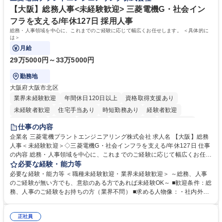
ます。 学歴・資格 学歴：大学院 大学 高専 短大 専修学校 高校 語学力：
【大阪】総務人事<未経験歓迎> 三菱電機G・社会イン
資格：
フラを支える/年休127日 採用人事
総務・人事領域を中心に、これまでのご経験に応じて幅広くお任せします。 ＜具体的に
は＞
月給
29万5000円～33万5000円
勤務地
大阪府大阪市北区
業界未経験歓迎
年間休日120日以上
資格取得支援あり
未経験者歓迎
住宅手当あり
時短勤務あり
経験者歓迎
退職金あり
在宅OK
賞与あり
完全週休2日制
交通費支給
仕事の内容
駅近5分以内
土日祝休み
服装自由
寮・社宅あり
食事補助あり
企業名 三菱電機プラントエンジニアリング株式会社 求人名 【大阪】総務
人事＜未経験歓迎＞◇三菱電機G・社会インフラを支える/年休127日 仕事
の内容 総務・人事領域を中心に、これまでのご経験に応じて幅広くお任せ
します。 ＜具体的には＞ ・総務/人事労務（給与・社保・勤怠管理など）
必要な経験・能力等
・採用・教育研修 ・福利厚生運用 など ※基本的には事務所勤務ですが、
必要な経験・能力等 ＜職種未経験歓迎・業界未経験歓迎＞ ～総務、人事
採用や教育等の業務内容により、関西圏以外への日帰り・宿泊を伴う国内
のご経験が無い方でも、意欲のある方であれば未経験OK～ ■歓迎条件：総
出張もございます。 ※担当業務を持ちつつ、お互いに助け合いながら、総
務、人事のご経験をお持ちの方（業界不問） ■求める人物像：・社内外の
務部という組織として協力しながら進める体制です。 募集職種 【大阪】
関係各部門との調整を率先して行い、業務を円滑に遂行できる協調性やコ
総務人事＜未経験歓迎＞◇三菱電機G・社会インフラを支える/年休127日
ミュニケーション能力を持っている方 ・人事総務領域に興味がありゼネラ
正社員
リスト志向をお持ちの方 学歴・資格 学歴：大学院 大学 語学力： 資格：