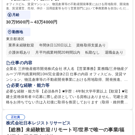
オフィスビル、賃貸マンション、物流倉庫等の不動産開発事業における用地取得、開発推
進、賃貸運営、売却、仲介・活用提案等を行う営業部門において事務業務を担当いただき
ます。
月給
30万9500円～43万4000円
勤務地
東京都港区
業界未経験歓迎
年間休日120日以上
資格取得支援あり
介護休暇あり
月平均残業時間20時間以内
転勤なし
退職金あり
在宅OK
賞与あり
育休あり
完全週休2日制
交通費支給
仕事の内容
駅近5分以内
土日祝休み
寮・社宅あり
企業名 三井物産都市開発株式会社 求人名 【営業事務】業務職/三井物産グ
ループ/平均残業時間10H/完全週休2日 仕事の内容 オフィスビル、賃貸マ
ンション、物流倉庫等の不動産開発事業における用地取得、開発推進、賃
貸運営、売却、仲介・活用提案等を行う営業部門において事務業務を担当
必要な経験・能力等
いただきます。 【詳細】・契約書管理、契約書製本、捺印対応、ファイリ
必要な経験・能力等 【必須条件】■学歴：4年制大学卒業以上【歓迎】■宅
ング、登記簿取得、調書取得・支払業務（各種費用支払、支払管理、請
建士資格保有者※応募に際し必須としている資格はありません。宅建士資
求・支払データ登録、取引先マスター申請対応）・予算作成及び予実管
格をお持ちでない方は入社後に取得を推奨しております（取得・維持費用
理・各種稟議書、報告書作成業務・各種台帳管理、交際費・会議費支払報
の一部補助あり） 【求める人物像】 ・向学心豊かで、主体的に行動でき
告書作成及び月次管理・部内総務庶務全般 など※※配属先によっては上記
る方。 ・社内外の多様な関係者と協調して業務を進められるコミュニケー
の他に担当頂く業務が発生する場合があります。 募集職種 【営業事務】
正社員
ション力がある方。 ・チャレンジを厭わず、粘り強く業務に取り組める
株式会社日本レジストリサービス
業務職/三井物産グループ/平均残業時間10H/完全週休2日
方。多様な関係者と謙虚に信頼関係を構築でき、期限を意識したスケジュ
ール管理が出来る方。※将来的に他部署（営業部門、コーポレート部門）
【総務】未経験歓迎 /リモート可/世界で唯一の事業/福
へのジョブローテーションの可能性があります。 学歴・資格 学歴：大学