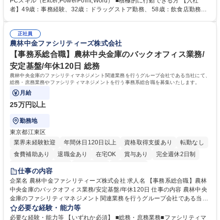
PCスキル（Excel,PowerPoint,Word） ■積極的に行動できる方 【入社
人社計画研究所社のグループ会社として、質の高いサービスと適性価格を
者】49歳：事務経験、32歳：ドラッグストア勤務、 58歳：飲食店勤務
武器に約20年受託戸数増加中です。https://www.gojin.co.jp/abt/abt_3.html
等：中途採用の9割が未経験者！ 【資格取得支援】■メンター制度■社内模
募集職種 未経験・ベテラン歓迎【お茶の水】マンション管理事務◎転勤
試や研修制度など充実！ ＊未資格者の8割以上が入社2年以内に資格を取
無/年休123日
正社員
得出来ております！ 【魅力】■フレックス制度、未経験からでも下限年収
農林中金ファシリティーズ株式会社
を一律支給！ ■管理業務主任者資格取得後には50,000円/月の手当あり！
学歴・資格 学歴：大学院 大学 高専 短大 専修学校 高校 語学力： 資格：第
【事務系総合職】農林中央金庫のバックオフィス業務/
一種運転免許普通自動車
安定基盤/年休120日 総務
農林中央金庫のファシリティマネジメント関連業務を行うグループ会社である当社にて、
総務・庶務業務やファシリティマネジメントを行う事務系総合職を募集いたします。
月給
25万円以上
勤務地
東京都江東区
業界未経験歓迎
年間休日120日以上
資格取得支援あり
転勤なし
食費補助あり
退職金あり
在宅OK
賞与あり
完全週休2日制
インセンティブあり
交通費支給
土日祝休み
仕事の内容
企業名 農林中金ファシリティーズ株式会社 求人名 【事務系総合職】農林
中央金庫のバックオフィス業務/安定基盤/年休120日 仕事の内容 農林中央
金庫のファシリティマネジメント関連業務を行うグループ会社である当社
にて、総務・庶務業務やファシリティマネジメントを行う事務系総合職を
必要な経験・能力等
募集いたします。 ■総務・庶務業務：外部委託先（外注先）や契約書の管
必要な経験・能力等 【いずれか必須】 ■総務・庶務業務■ファシリティマ