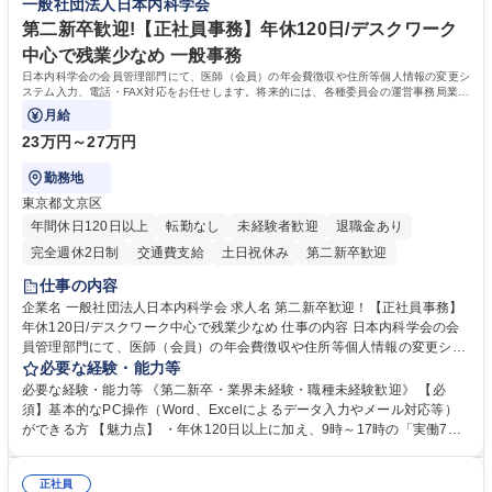
一般社団法人日本内科学会
イフスタイルに応じた柔軟な働き方が可能です。育児や介護との両立も応
第二新卒歓迎!【正社員事務】年休120日/デスクワーク
援します。 学歴・資格 学歴：大学院 大学 語学力： 資格：
中心で残業少なめ 一般事務
日本内科学会の会員管理部門にて、医師（会員）の年会費徴収や住所等個人情報の変更シ
ステム入力、電話・FAX対応をお任せします。将来的には、各種委員会の運営事務局業務
などにも幅広く携わっていただきます。
月給
23万円～27万円
勤務地
東京都文京区
年間休日120日以上
転勤なし
未経験者歓迎
退職金あり
完全週休2日制
交通費支給
土日祝休み
第二新卒歓迎
仕事の内容
企業名 一般社団法人日本内科学会 求人名 第二新卒歓迎！【正社員事務】
年休120日/デスクワーク中心で残業少なめ 仕事の内容 日本内科学会の会
員管理部門にて、医師（会員）の年会費徴収や住所等個人情報の変更シス
テム入力、電話・FAX対応をお任せします。将来的には、各種委員会の運
必要な経験・能力等
営事務局業務などにも幅広く携わっていただきます。 【会員管理・データ
必要な経験・能力等 《第二新卒・業界未経験・職種未経験歓迎》 【必
入力業務】 ・医師（会員）の住所変更、個人情報のシステム登録・更新
須】基本的なPC操作（Word、Excelによるデータ入力やメール対応等）
・年会費の徴収管理や入金データの照合確認 【問い合わせ対応】 ・会員
ができる方 【魅力点】 ・年休120日以上に加え、9時～17時の「実働7時
（医師）からの電話、FAX、ネット申請に伴う相談受付 ・複雑な案件のへ
間勤務」で残業も少なくワークライフバランスは抜群です。 【将来的な業
のエスカレーション・連携対応 募集職種 第二新卒歓迎！【正社員事務】
務（各種委員会運営）】 ・学会内における各種委員会のスケジュール調
年休120日/デスクワーク中心で残業少なめ
正社員
整、資料作成、当日の運営サポート 学歴・資格 学歴：大学院 大学 語学