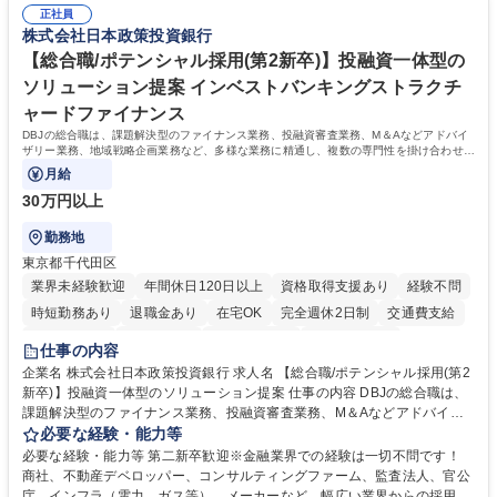
添ってサービス提供できることが魅力 募集職種 【リモート/カスタマーサ
正社員
境に貢献したい■改善提案や改善アクション等新しいことに意欲がある方
株式会社日本政策投資銀行
クセス】平日夕方以降を中心にリモートワークで対応
【英語（語学力）】■翻訳ツールを用い英語でコミュニケーションをとる
ことに抵抗がない方■英語は話せなくても問題はありませんが、英語が話
【総合職/ポテンシャル採用(第2新卒)】投融資一体型の
せますと、よりチャンスが広がります。※日本語がネイティブレベル必須
ソリューション提案 インベストバンキングストラクチ
学歴・資格 学歴：大学院 大学 高専 短大 専修学校 高校 語学力： 資格：
ャードファイナンス
DBJの総合職は、課題解決型のファイナンス業務、投融資審査業務、M＆Aなどアドバイ
ザリー業務、地域戦略企画業務など、多様な業務に精通し、複数の専門性を掛け合わせて
広く社会に貢献していく職種です。
月給
30万円以上
勤務地
東京都千代田区
業界未経験歓迎
年間休日120日以上
資格取得支援あり
経験不問
時短勤務あり
退職金あり
在宅OK
完全週休2日制
交通費支給
駅近5分以内
土日祝休み
第二新卒歓迎
寮・社宅あり
仕事の内容
食事補助あり
託児所あり
企業名 株式会社日本政策投資銀行 求人名 【総合職/ポテンシャル採用(第2
新卒)】投融資一体型のソリューション提案 仕事の内容 DBJの総合職は、
課題解決型のファイナンス業務、投融資審査業務、M＆Aなどアドバイザ
リー業務、地域戦略企画業務など、多様な業務に精通し、複数の専門性を
必要な経験・能力等
掛け合わせて広く社会に貢献していく職種です。 入社後は、横断的なロー
必要な経験・能力等 第二新卒歓迎※金融業界での経験は一切不問です！
テーションを経て適性や専門性に応じたキャリアを形成していただきま
商社、不動産デベロッパー、コンサルティングファーム、監査法人、官公
す。総合職として入社いただき、下記いずれかの部門でご活躍いただきま
庁、インフラ（電力、ガス等）、メーカーなど、幅広い業界からの採用実