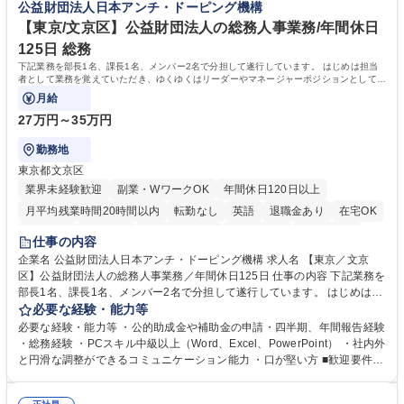
公益財団法人日本アンチ・ドーピング機構
【東京/文京区】公益財団法人の総務人事業務/年間休日
125日 総務
下記業務を部長1名、課長1名、メンバー2名で分担して遂行しています。 はじめは担当
者として業務を覚えていただき、ゆくゆくはリーダーやマネージャーポジションとして活
躍いただくことを期待しています。
月給
27万円～35万円
勤務地
東京都文京区
業界未経験歓迎
副業・WワークOK
年間休日120日以上
月平均残業時間20時間以内
転勤なし
英語
退職金あり
在宅OK
賞与あり
育休あり
完全週休2日制
交通費支給
土日祝休み
仕事の内容
食事補助あり
企業名 公益財団法人日本アンチ・ドーピング機構 求人名 【東京／文京
区】公益財団法人の総務人事業務／年間休日125日 仕事の内容 下記業務を
部長1名、課長1名、メンバー2名で分担して遂行しています。 はじめは担
当者として業務を覚えていただき、ゆくゆくはリーダーやマネージャーポ
必要な経験・能力等
ジションとして活躍いただくことを期待しています。 【総務・人事グルー
必要な経験・能力等 ・公的助成金や補助金の申請・四半期、年間報告経験
プの業務内容】 ・人事制度関連 ・採用活動 ・教育研修の企画、実行 ・勤
・総務経験 ・PCスキル中級以上（Word、Excel、PowerPoint） ・社内外
怠管理 ・官公庁への各種提出 ・法定の会議運営（評議員会、理事会） ・
と円滑な調整ができるコミュニケーション能力 ・口が堅い方 ■歓迎要件
コンプライアンス ・内部規程やルールの管理、整備、文書管理 ・契約関
・採用業務経験 ・英語に抵抗がない方 ・営業経験 学歴・資格 学歴：大学
連 ・衛生管理 ・防災関連・公的助成金の管理・オフィス、ファシリティ
院 大学 高専 短大 専修学校 高校 語学力： 資格：