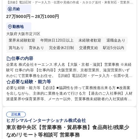
格：
【詳細】電話応対・データ入力・伝票や見積の作成・カタログ送付・来客対応・営業所内
で発生する事務業務や業務改善をお任せ。
月給
27万9000円～28万1000円
勤務地
大阪府大阪市淀川区
業界未経験歓迎
年間休日120日以上
未経験者歓迎
退職金あり
賞与あり
育休あり
完全週休2日制
交通費支給
駅近5分以内
土日祝休み
仕事の内容
企業名 株式会社キーエンス 求人名 【大阪・京都・滋賀】営業事務 ※未経
験可 仕事の内容 【仕事内容】大阪営業所、京都営業所、滋賀営業所いず
れかにて営業事務をお任せ。 【詳細】電話応対・データ入力・伝票や見積
の作成・カタログ送付・来客対応・営業所内で発生する事務業務や業務改
必要な経験・能力等
善をお任せ。 【教育制度】ご入社後、育成担当とペアになりながらOJTに
必要な経験・能力等 【必須】■協調性を持って業務推進出来る方 ■改善案
て業務を覚えていただくことが可能です。業務システムがきちんと構築さ
を出しながら、主体的に業務を進めて行ける方 【過去のご入社事例】人材
れているため、スムーズに仕事に慣れることができる環境です。また、
派遣業界や保育業界等、メーカー以外、営業事務未経験者の入社実績有
「チームで成果を出す文化」があり、良いやり方を積極的に共有しながら
【当社の事務職について】単なる事務ではなく主体性を発揮したサポート
常に改善を目指す風土のため、安心して業務に取り組んでいただけます。
により、キーエンスの付加価値向上に貢献します。ベースの定型業務に加
募集職種 【大阪・京都・滋賀】営業事務 ※未経験可
正社員
えて、お客様や社員の状況に合わせ、能動的なサポート、改善の動きも期
ヒガシマルインターナショナル株式会社
待され。組織を支えるスペシャリストとして、チームに貢献し、結果的に
社員から頼られる存在になることができます。平均19:30の退勤以降の業
東京都中央区【営業事務・貿易事務】食品商社/残業少
務の持ち帰りも禁止されており、メリハリのある働き方となります。 学
なめ/リモート等相談可 営業事務
歴・資格 学歴：大学院 大学 高専 短大 語学力： 資格：