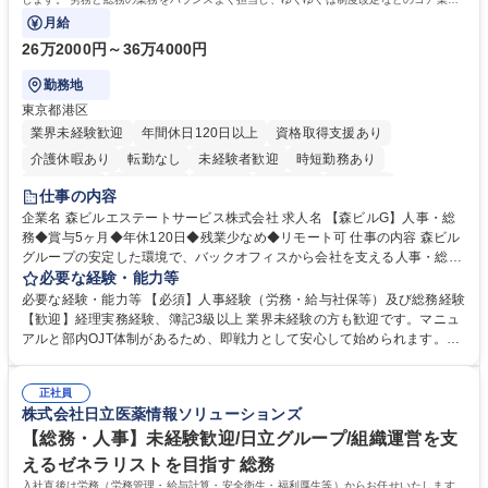
にも挑戦できる、やりがいある環境です。
月給
26万2000円～36万4000円
勤務地
東京都港区
業界未経験歓迎
年間休日120日以上
資格取得支援あり
介護休暇あり
転勤なし
未経験者歓迎
時短勤務あり
経験者歓迎
退職金あり
在宅OK
賞与あり
育休あり
仕事の内容
完全週休2日制
交通費支給
長期歓迎
駅近5分以内
土日祝休み
企業名 森ビルエステートサービス株式会社 求人名 【森ビルG】人事・総
務◆賞与5ヶ月◆年休120日◆残業少なめ◆リモート可 仕事の内容 森ビル
グループの安定した環境で、バックオフィスから会社を支える人事・総務
をお任せします。 労務と総務の業務をバランスよく担当し、ゆくゆくは制
必要な経験・能力等
度改定などのコア業務にも挑戦できる、やりがいある環境です。 ■勤怠管
必要な経験・能力等 【必須】人事経験（労務・給与社保等）及び総務経験
理、給与計算、社会保険手続き、年末調整等の労務管理全般 ■入退社手続
【歓迎】経理実務経験、簿記3級以上 業界未経験の方も歓迎です。マニュ
き、社内規定の改定や人事制度改定などのコア業務 ■社内イベントの企画
アルと部内OJT体制があるため、即戦力として安心して始められます。
運営やその他総務業務全般 ※労務と総務を1：1の割合でお任せ。 入社後
【魅力・やりがい】森ビルGの安定基盤で労務から総務まで幅広く携われ
は部内のOJTを中心に、あなたの経験に合わせて不足している部分はいつ
ます。定型業務に留まらず、社内規定や人事制度の改定など会社のコア業
でも質問・相談できる環境が整っているため、安心して成長できます。 募
正社員
務に挑戦できるため、自身の成長と組織への貢献度をダイレクトに実感で
株式会社日立医薬情報ソリューションズ
集職種 【森ビルG】人事・総務◆賞与5ヶ月◆年休120日◆残業少なめ◆
きます。 残業少なめ、週1日リモート可など、ワークライフバランスを保
リモート可
ち長期活躍できる環境です。 「これまでの幅広い経験を活かし、長期的な
【総務・人事】未経験歓迎/日立グループ/組織運営を支
キャリアを築きたい」という前向きな意欲と挑戦を全力で応援します。 学
えるゼネラリストを目指す 総務
歴・資格 学歴：大学院 大学 高専 短大 専修学校 高校 語学力： 資格：日商
入社直後は労務（労務管理・給与計算・安全衛生・福利厚生等）からお任せいたします。