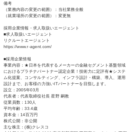
備考

（業務内容の変更の範囲）：当社業務全般

（就業場所の変更の範囲）：変更無

採用企業情報・求人取扱いエージェント

■求人取扱いエージェント

リクルートエージェント

https://www.r-agent.com/

■採用企業情報

事業内容：★日本を代表するメーカーの金融セグメント基盤領域
におけるプラチナパートナー認定企業！技術力に定評有★システ
ム化提案、コンサルティング、インフラ設計・構築、導入、運用
設計まで、お客様の力強いITパートナーを目指します。

設立：2005年03月

代表者：代表取締役社長 星野 嗣教

従業員数：130人

平均年齢：33.4歳

資本金：14百万円

株式公開：非公開

主な株主：(株)クレスコ
