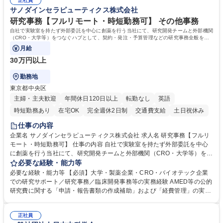
管理 ・福利厚生関連 ・職員からの問合せ、相談対応 ・その他日常の総務
正社員
サノダインセラピューティクス株式会社
業務全般 募集職種 【東京／文京区】公益財団法人の総務人事業務／年間
休日125日
研究事務【フルリモート・時短勤務可】 その他事務
自社で実験室を持たず外部委託を中心に創薬を行う当社にて、研究開発チームと外部機関
（CRO・大学等）をつなぐハブとして、契約・発注・予算管理などの研究事務全般をお
任せします。
月給
30万円以上
勤務地
東京都中央区
主婦・主夫歓迎
年間休日120日以上
転勤なし
英語
時短勤務あり
在宅OK
完全週休2日制
交通費支給
土日祝休み
仕事の内容
企業名 サノダインセラピューティクス株式会社 求人名 研究事務【フルリ
モート・時短勤務可】 仕事の内容 自社で実験室を持たず外部委託を中心
に創薬を行う当社にて、研究開発チームと外部機関（CRO・大学等）をつ
なぐハブとして、契約・発注・予算管理などの研究事務全般をお任せしま
必要な経験・能力等
す。 ■見積取得、発注、検収、請求処理等の事務手続き ■委託先との定例
必要な経験・能力等 【必須】大学・製薬企業・CRO・バイオテック企業
会議の調整・アジェンダ準備・議事録作成 ■研究報告書、試験関連資料、
での研究サポート／研究事務／臨床開発事務等の実務経験 AMED等の公的
SOP等の整備・版管理・保管 ■研究開発の進捗・タイムライン・予算執行
研究費に関する「申請・報告書類の作成補助」および「経費管理」の実務
管理サポート ■AMED等公的研究費の申請・報告書類作成補助および経費
経験 【尚可】 ■URA経験または産学連携・研究費管理の経験 ■AMED等の
管理 ■社内外関係者との連絡調整・その他研究開発に関わる総務・庶務 募
公的研究費の申請・執行管理経験 ■英語での文書読解・メール対応力 【働
集職種 研究事務【フルリモート・時短勤務可】
正社員
き方について】フルリモートやハイブリッド勤務、時短勤務など個々のラ