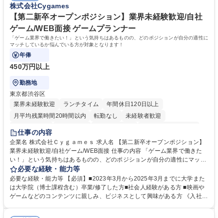
株式会社Cygames
力： 資格：
【第二新卒オープンポジション】業界未経験歓迎/自社
ゲーム/WEB面接 ゲームプランナー
「ゲーム業界で働きたい！」という気持ちはあるものの、どのポジションが自分の適性に
マッチしているか悩んでいる方が対象となります！
年俸
450万円以上
勤務地
東京都渋谷区
業界未経験歓迎
ランチタイム
年間休日120日以上
月平均残業時間20時間以内
転勤なし
未経験者歓迎
住宅手当あり
経験者歓迎
完全週休2日制
インセンティブあり
仕事の内容
交通費支給
土日祝休み
服装自由
昼食補助あり
第二新卒歓迎
企業名 株式会社Ｃｙｇａｍｅｓ 求人名 【第二新卒オープンポジション】
業界未経験歓迎/自社ゲーム/WEB面接 仕事の内容 「ゲーム業界で働きた
食事補助あり
い！」という気持ちはあるものの、どのポジションが自分の適性にマッチ
しているか悩んでいる方が対象となります！ 総合職（プランナー/データ
必要な経験・能力等
アナリストなど）、技術職（開発エンジニ ア/インフラエンジニアな
必要な経験・能力等 【必須】■2023年3月から2025年3月までに大学また
ど）、デザイン職（デザイナー/イラストレ ーターなど）等から、面接で
は大学院（博士課程含む）卒業/修了した方■社会人経験がある方 ■映画や
ご希望と適正にマッチしたポジションをご案内いたします。ゲームやエン
ゲームなどのコンテンツに親しみ、ビジネスとして興味がある方 《入社実
タメコンテンツが大好きで、「ゲーム業界の未来を自らの手で作りたい」
績 例》 ・メーカー → プロジェクトマネージャー ・ソーシャルゲーム →
「最高のコンテンツを作るためには、何でもやる」という情熱に溢れた方
ゲームプランナー ・通信 → ゲームエンジニア ・独立行政法人 → データ