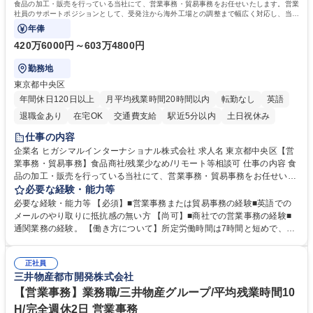
食品の加工・販売を行っている当社にて、営業事務・貿易事務をお任せいたします。営業
社員のサポートポジションとして、受発注から海外工場との調整まで幅広く対応し、当社
事業の根幹を支えていただきます。
年俸
420万6000円～603万4800円
勤務地
東京都中央区
年間休日120日以上
月平均残業時間20時間以内
転勤なし
英語
退職金あり
在宅OK
交通費支給
駅近5分以内
土日祝休み
仕事の内容
企業名 ヒガシマルインターナショナル株式会社 求人名 東京都中央区【営
業事務・貿易事務】食品商社/残業少なめ/リモート等相談可 仕事の内容 食
品の加工・販売を行っている当社にて、営業事務・貿易事務をお任せいた
します。営業社員のサポートポジションとして、受発注から海外工場との
必要な経験・能力等
調整まで幅広く対応し、当社事業の根幹を支えていただきます。 ■受発注
必要な経験・能力等 【必須】■営業事務または貿易事務の経験■英語での
業務、請求書発行 ■海外工場とのスケジュール調整 ■在庫管理 ■輸入書類
メールのやり取りに抵抗感の無い方 【尚可】■商社での営業事務の経験■
の確認・作成 ■配送手配 ■通関業者を通して行う輸出入業全般 ■倉庫との
通関業務の経験。 【働き方について】所定労働時間は7時間と短めで、残
倉入れ調整等 ※ゼネラリストとしてのキャリアアップを目指すことが可能
業も月平均20時間以下です。時差出勤制度や週1日のリモート勤務も相談
です。単に商品を販売するだけでなく原料の仕入れから販売までをトータ
可能で、ワークライフバランスを保ち長期就業しやすい環境です。 【当社
ルプロデュースしているため、商品に関わる全ての業務をサポート頂きま
正社員
の強み】1991年の設立以来、外食産業を中心としたお客様の多様なニー
三井物産都市開発株式会社
す。 募集職種 東京都中央区【営業事務・貿易事務】食品商社/残業少なめ/
ズに沿った冷凍水産物等の生産・輸入・販売を一貫して手掛けています。
リモート等相談可
自社工場と海外拠点の強固な連携によるワンストップサービスが最大の強
【営業事務】業務職/三井物産グループ/平均残業時間10
みです。 学歴・資格 学歴：大学院 大学 語学力：英語 資格：
H/完全週休2日 営業事務