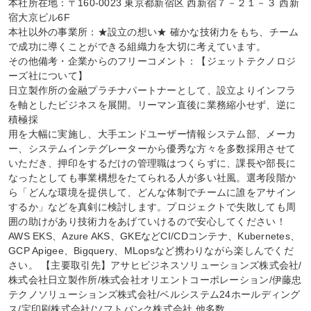
本社所在地：〒160-0023 東京都新宿区 西新宿７－２１－３ 西新
宿大京ビル6F

本社以外の事業所：★設立の想い★ 確かな技術力をもち、チーム
で成功に導くことができる組織力を大切に考えています。

その他備考・企業からのフリーコメント：【ジェットテクノロジ
ーズ社について】

日立製作所の金融プラチナパートナーとして、設立よりインフラ
を軸としたビジネスを展開。リーマン直後に業務縮小せず、逆に
積極採

用を大幅に実施し、大手エンドユーザー情報システム部、メーカ
ー、システムインテグレーターから優秀な方々を多数採用させて
いただき、押印をするだけの管理職はつくらずに、課長や部長に
なったとしても事業構想をたてられる人が多い社風。選考段階か
ら「どんな環境を提供して、どんな体制でチームに誰をアサイン
するか」などを真剣に検討します。プロジェクトで失敗しても周
囲の助けがあり技術力をあげていけるので安心してください！
AWS EKS、Azure AKS、GKEなどCI/CDコンテナ、Kubernetes、
GCP Apigee、Bigquery、MLopsなど携わりながら楽しんでくだ
さい。 【主要取引先】アサヒビジネスソリューションズ株式会社/
株式会社日立製作所/株式会社オリエントコーポレーション/伊藤忠
テクノソリューションズ株式会社/ベルシステム24ホールディング
ス/宝印刷株式会社/ソフトバンク株式会社 他多数
