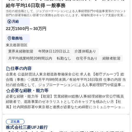
力： 資格：
給年平均16日取得 一般事務
当社の総合職として、ジョブローテーションによる人事経理部門や収益事業等のフロント
部門の部署等幅広い部署での業務をお任せいたします。研修制度やキャリア支援が充実し
ております！ ※下記業務詳細
月給
22万1500円～30万円
勤務地
東京都新宿区
業界未経験歓迎
年間休日120日以上
介護休暇あり
月平均残業時間20時間以内
転勤なし
住宅手当あり
経験者歓迎
研修あり
退職金あり
賞与あり
完全週休2日制
交通費支給
仕事の内容
駅近5分以内
資格取得手当あり
食事補助あり
企業名 公益財団法人東京都道路整備保全公社 求人名 【都庁グループ】総
合職（事務）◇残業月平均9時間未満／有給年平均16日取得 仕事の内容 当
社の総合職として、ジョブローテーションによる人事経理部門や収益事業
等のフロント部門の部署等幅広い部署での業務をお任せいたします。研修
必要な経験・能力等
制度やキャリア支援が充実しております！ ※下記業務詳細 【業務詳細】■
必要な経験・能力等 【歓迎】営業経験or総務/人事/経理経験or官公庁職員
管理部門：広報、人事、経理など当公社の運営に係る管理業務 ■収益部
経験者で、道路事業のゼネラリストとしてのキャリアを積みたい方【社
門：駐車場の新規開拓、管理運営、新宿駅西口広場の「イベントコーナ
風】社内関係部署や東京都と連携が必要なため綿密にコミュニケーション
ー」などの管理運営 ■道路部門：整備の急がれる骨格幹線道路や木造住宅
を図っています。 【業務の魅力】■幅広く携われる：総合職（事務）で
密集地域の特定整備路線の用地取得、道路に関する普及啓発事業、都内の
は、駐車場の管理運営や道路用地の取得、公益財団法人の中枢を担う管理
道路施設や道路工事現場の見学ツアー事業 ※入社後は上記いずれかの部門
正社員
部門など多岐に渡る業務を経験できます。 ■様々なプロジェクト：駐車場
株式会社三菱UFJ銀行
へ配属。※業務内容変更の範囲：会社の定める業務 募集職種 【都庁グル
事業の他、新宿駅西口広場内に設置された照明を兼ねた広告「ブライトサ