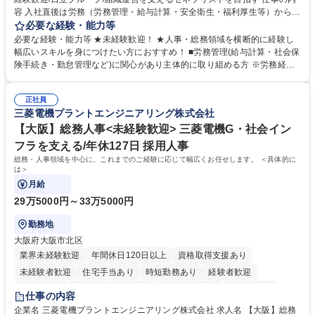
容 入社直後は労務（労務管理・給与計算・安全衛生・福利厚生等）からお
任せいたします。将来は総務・採用・教育業務へ守備範囲を広げ、組織運
必要な経験・能力等
営を支えるゼネラリストをめざせます。 ・初期業務：労働時間管理、給与
必要な経験・能力等 ★未経験歓迎！ ★人事・総務領域を横断的に経験し
計算、社会保険対応、福利厚生管理、安全衛生、健康経営推進等をお任せ
幅広いスキルを身につけたい方におすすめ！ ■労務管理(給与計算・社会保
します。ご経験に応じて、休職者管理など、幅広く経験を積んでいただき
険手続き・勤怠管理など)に関心があり主体的に取り組める方 ※労務経験
ます。 ・将来的な広がり：総務・採用・教育・税務対応・経営企画等。
者は早期にご活躍いただけます。 ■チームで仕事を推進できる方■将来は
★メンバーがマンツーマンで丁寧に教えるため、ご経験が浅くても安心！
マネジメント職として活躍したい 【尚可】■人事、労務、採用、教育業務
幅広く経験を積みたい意欲がある方に最適な環境です。 募集職種 【総
正社員
のご経験 ■労務管理（給与計算・社会保険手続き・勤怠管理など）の経験
三菱電機プラントエンジニアリング株式会社
務・人事】未経験歓迎/日立グループ/組織運営を支えるゼネラリストを目
■衛生管理者の資格をお持ちの方 学歴・資格 学歴：大学院 大学 高専 短大
指す
専修学校 高校 語学力： 資格：
【大阪】総務人事<未経験歓迎> 三菱電機G・社会イン
フラを支える/年休127日 採用人事
総務・人事領域を中心に、これまでのご経験に応じて幅広くお任せします。 ＜具体的に
は＞
月給
29万5000円～33万5000円
勤務地
大阪府大阪市北区
業界未経験歓迎
年間休日120日以上
資格取得支援あり
未経験者歓迎
住宅手当あり
時短勤務あり
経験者歓迎
退職金あり
在宅OK
賞与あり
完全週休2日制
交通費支給
仕事の内容
駅近5分以内
土日祝休み
服装自由
寮・社宅あり
食事補助あり
企業名 三菱電機プラントエンジニアリング株式会社 求人名 【大阪】総務