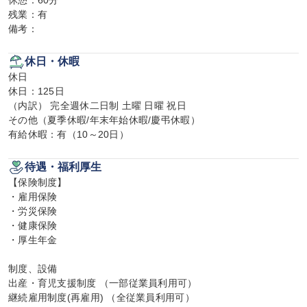
休憩：60分

残業：有

備考：
休日・休暇
休日

休日：125日

（内訳） 完全週休二日制 土曜 日曜 祝日

その他（夏季休暇/年末年始休暇/慶弔休暇）

有給休暇：有（10～20日）
待遇・福利厚生
【保険制度】

・雇用保険

・労災保険

・健康保険

・厚生年金

制度、設備

出産・育児支援制度 （一部従業員利用可）

継続雇用制度(再雇用) （全従業員利用可）
