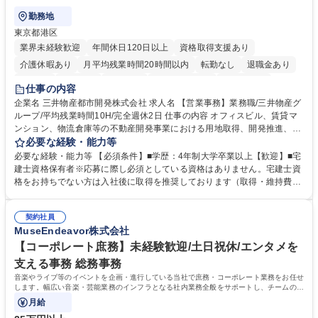
勤務地
東京都港区
業界未経験歓迎
年間休日120日以上
資格取得支援あり
介護休暇あり
月平均残業時間20時間以内
転勤なし
退職金あり
在宅OK
賞与あり
育休あり
完全週休2日制
交通費支給
仕事の内容
駅近5分以内
土日祝休み
寮・社宅あり
企業名 三井物産都市開発株式会社 求人名 【営業事務】業務職/三井物産グ
ループ/平均残業時間10H/完全週休2日 仕事の内容 オフィスビル、賃貸マ
ンション、物流倉庫等の不動産開発事業における用地取得、開発推進、賃
貸運営、売却、仲介・活用提案等を行う営業部門において事務業務を担当
必要な経験・能力等
いただきます。 【詳細】・契約書管理、契約書製本、捺印対応、ファイリ
必要な経験・能力等 【必須条件】■学歴：4年制大学卒業以上【歓迎】■宅
ング、登記簿取得、調書取得・支払業務（各種費用支払、支払管理、請
建士資格保有者※応募に際し必須としている資格はありません。宅建士資
求・支払データ登録、取引先マスター申請対応）・予算作成及び予実管
格をお持ちでない方は入社後に取得を推奨しております（取得・維持費用
理・各種稟議書、報告書作成業務・各種台帳管理、交際費・会議費支払報
の一部補助あり） 【求める人物像】 ・向学心豊かで、主体的に行動でき
告書作成及び月次管理・部内総務庶務全般 など※※配属先によっては上記
る方。 ・社内外の多様な関係者と協調して業務を進められるコミュニケー
の他に担当頂く業務が発生する場合があります。 募集職種 【営業事務】
契約社員
ション力がある方。 ・チャレンジを厭わず、粘り強く業務に取り組める
MuseEndeavor株式会社
業務職/三井物産グループ/平均残業時間10H/完全週休2日
方。多様な関係者と謙虚に信頼関係を構築でき、期限を意識したスケジュ
ール管理が出来る方。※将来的に他部署（営業部門、コーポレート部門）
【コーポレート庶務】未経験歓迎/土日祝休/エンタメを
へのジョブローテーションの可能性があります。 学歴・資格 学歴：大学
支える事務 総務事務
院 大学 語学力： 資格：宅地建物取引士
音楽やライブ等のイベントを企画・進行している当社で庶務・コーポレート業務をお任せ
します。幅広い音楽・芸能業務のインフラとなる社内業務全般をサポートし、チームの円
滑な運営を支えていただきます。
月給