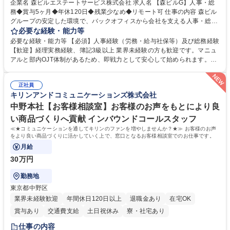
企業名 森ビルエステートサービス株式会社 求人名 【森ビルG】人事・総
務◆賞与5ヶ月◆年休120日◆残業少なめ◆リモート可 仕事の内容 森ビル
グループの安定した環境で、バックオフィスから会社を支える人事・総務
をお任せします。 労務と総務の業務をバランスよく担当し、ゆくゆくは制
必要な経験・能力等
度改定などのコア業務にも挑戦できる、やりがいある環境です。 ■勤怠管
必要な経験・能力等 【必須】人事経験（労務・給与社保等）及び総務経験
理、給与計算、社会保険手続き、年末調整等の労務管理全般 ■入退社手続
【歓迎】経理実務経験、簿記3級以上 業界未経験の方も歓迎です。マニュ
き、社内規定の改定や人事制度改定などのコア業務 ■社内イベントの企画
アルと部内OJT体制があるため、即戦力として安心して始められます。
運営やその他総務業務全般 ※労務と総務を1：1の割合でお任せ。 入社後
【魅力・やりがい】森ビルGの安定基盤で労務から総務まで幅広く携われ
は部内のOJTを中心に、あなたの経験に合わせて不足している部分はいつ
ます。定型業務に留まらず、社内規定や人事制度の改定など会社のコア業
でも質問・相談できる環境が整っているため、安心して成長できます。 募
正社員
務に挑戦できるため、自身の成長と組織への貢献度をダイレクトに実感で
キリンアンドコミュニケーションズ株式会社
集職種 【森ビルG】人事・総務◆賞与5ヶ月◆年休120日◆残業少なめ◆
きます。 残業少なめ、週1日リモート可など、ワークライフバランスを保
リモート可
ち長期活躍できる環境です。 「これまでの幅広い経験を活かし、長期的な
中野本社【お客様相談室】お客様のお声をもとにより良
キャリアを築きたい」という前向きな意欲と挑戦を全力で応援します。 学
い商品づくりへ貢献 インバウンドコールスタッフ
歴・資格 学歴：大学院 大学 高専 短大 専修学校 高校 語学力： 資格：日商
≪★コミュニケーションを通してキリンのファンを増やしませんか？★≫ お客様のお声
簿記検定1級 日商簿記検定2級 日商簿記検定3級
をより良い商品づくりに活かしていく上で、窓口となるお客様相談室でのお仕事です。
月給
30万円
勤務地
東京都中野区
業界未経験歓迎
年間休日120日以上
退職金あり
在宅OK
賞与あり
交通費支給
土日祝休み
寮・社宅あり
仕事の内容