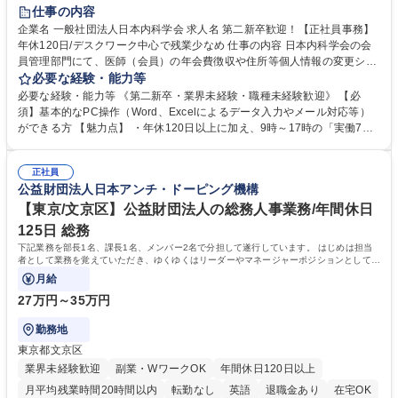
仕事の内容
企業名 一般社団法人日本内科学会 求人名 第二新卒歓迎！【正社員事務】
年休120日/デスクワーク中心で残業少なめ 仕事の内容 日本内科学会の会
員管理部門にて、医師（会員）の年会費徴収や住所等個人情報の変更シス
テム入力、電話・FAX対応をお任せします。将来的には、各種委員会の運
必要な経験・能力等
営事務局業務などにも幅広く携わっていただきます。 【会員管理・データ
必要な経験・能力等 《第二新卒・業界未経験・職種未経験歓迎》 【必
入力業務】 ・医師（会員）の住所変更、個人情報のシステム登録・更新
須】基本的なPC操作（Word、Excelによるデータ入力やメール対応等）
・年会費の徴収管理や入金データの照合確認 【問い合わせ対応】 ・会員
ができる方 【魅力点】 ・年休120日以上に加え、9時～17時の「実働7時
（医師）からの電話、FAX、ネット申請に伴う相談受付 ・複雑な案件のへ
間勤務」で残業も少なくワークライフバランスは抜群です。 【将来的な業
のエスカレーション・連携対応 募集職種 第二新卒歓迎！【正社員事務】
務（各種委員会運営）】 ・学会内における各種委員会のスケジュール調
年休120日/デスクワーク中心で残業少なめ
正社員
整、資料作成、当日の運営サポート 学歴・資格 学歴：大学院 大学 語学
公益財団法人日本アンチ・ドーピング機構
力： 資格：
【東京/文京区】公益財団法人の総務人事業務/年間休日
125日 総務
下記業務を部長1名、課長1名、メンバー2名で分担して遂行しています。 はじめは担当
者として業務を覚えていただき、ゆくゆくはリーダーやマネージャーポジションとして活
躍いただくことを期待しています。
月給
27万円～35万円
勤務地
東京都文京区
業界未経験歓迎
副業・WワークOK
年間休日120日以上
月平均残業時間20時間以内
転勤なし
英語
退職金あり
在宅OK