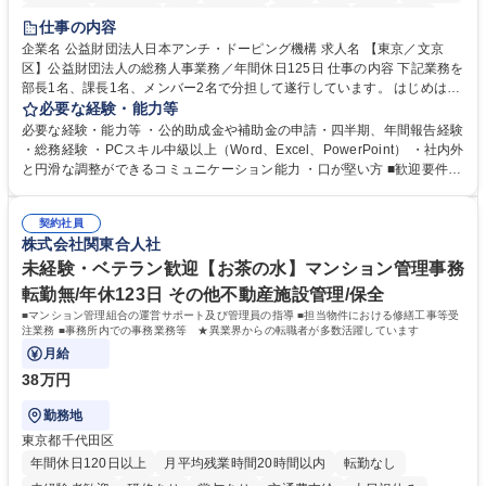
賞与あり
育休あり
完全週休2日制
交通費支給
土日祝休み
仕事の内容
食事補助あり
企業名 公益財団法人日本アンチ・ドーピング機構 求人名 【東京／文京
区】公益財団法人の総務人事業務／年間休日125日 仕事の内容 下記業務を
部長1名、課長1名、メンバー2名で分担して遂行しています。 はじめは担
当者として業務を覚えていただき、ゆくゆくはリーダーやマネージャーポ
必要な経験・能力等
ジションとして活躍いただくことを期待しています。 【総務・人事グルー
必要な経験・能力等 ・公的助成金や補助金の申請・四半期、年間報告経験
プの業務内容】 ・人事制度関連 ・採用活動 ・教育研修の企画、実行 ・勤
・総務経験 ・PCスキル中級以上（Word、Excel、PowerPoint） ・社内外
怠管理 ・官公庁への各種提出 ・法定の会議運営（評議員会、理事会） ・
と円滑な調整ができるコミュニケーション能力 ・口が堅い方 ■歓迎要件
コンプライアンス ・内部規程やルールの管理、整備、文書管理 ・契約関
・採用業務経験 ・英語に抵抗がない方 ・営業経験 学歴・資格 学歴：大学
連 ・衛生管理 ・防災関連・公的助成金の管理・オフィス、ファシリティ
院 大学 高専 短大 専修学校 高校 語学力： 資格：
管理 ・福利厚生関連 ・職員からの問合せ、相談対応 ・その他日常の総務
契約社員
株式会社関東合人社
業務全般 募集職種 【東京／文京区】公益財団法人の総務人事業務／年間
休日125日
未経験・ベテラン歓迎【お茶の水】マンション管理事務
転勤無/年休123日 その他不動産施設管理/保全
■マンション管理組合の運営サポート及び管理員の指導 ■担当物件における修繕工事等受
注業務 ■事務所内での事務業務等 ★異業界からの転職者が多数活躍しています
月給
38万円
勤務地
東京都千代田区
年間休日120日以上
月平均残業時間20時間以内
転勤なし