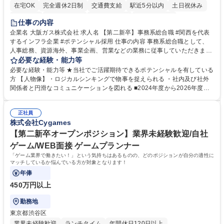
在宅OK
完全週休2日制
交通費支給
駅近5分以内
土日祝休み
服装自由
第二新卒歓迎
寮・社宅あり
食事補助あり
仕事の内容
企業名 大阪ガス株式会社 求人名 【第二新卒】事務系総合職 #関西を代表
するインフラ企業 #ポテンシャル採用 仕事の内容 事務系総合職として、
人事総務、資源海外、事業企画、営業などの業務に従事していただきま
す。 【業務内容の一例】■所属事業部の勤労業務 ■海外に関係する各種業
必要な経験・能力等
務 ■営業部門の企画スタッフ、ルート営業 【キャリアパス】入社後の配属
必要な経験・能力等 ★当社でご活躍期待できるポテンシャルを有している
ポジションで一定期間ご活躍頂いた後、本人の適性及び将来のキャリアを
方 【人物像】・ロジカルシンキングで物事を捉えられる ・社内及び社外
鑑みてジョブローテーションを行います。 【育成】OJTでの現場育成や研
関係者と円滑なコミュニケーションを図れる ■2024年度から2026年度ま
修カリキュラムを通じて、Daigasグループの業務で必要となる知識につい
での3ヵ年を対象とする「Daigasグループ中期経営計画2026」を策定しま
て学んでいただきます。 募集職種 【第二新卒】事務系総合職 #関西を代
した。https://www.osakagas.co.jp/company/press/pr2024/1777576_564
表するインフラ企業 #ポテンシャル採用
正社員
72.html ■エネルギーセキュリティの不安定化や気候変動による自然災害の
株式会社Cygames
甚大化など、これまで以上に社会課題解決の重要性が高まっています。
「未来の日常」の創造に向けて持続可能な社会の実現に貢献してまいりま
【第二新卒オープンポジション】業界未経験歓迎/自社
す。 学歴・資格 学歴：大学院 大学 語学力： 資格：
ゲーム/WEB面接 ゲームプランナー
「ゲーム業界で働きたい！」という気持ちはあるものの、どのポジションが自分の適性に
マッチしているか悩んでいる方が対象となります！
年俸
450万円以上
勤務地
東京都渋谷区
業界未経験歓迎
ランチタイム
年間休日120日以上