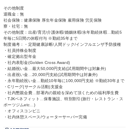
その他制度

退職金：無

社会保険：健康保険 厚生年金保険 雇用保険 労災保険

寮・社宅：無

その他制度：出産/育児/介護休暇/婚姻休暇/永年勤続休暇…勤続5
年毎に5日間の休暇付与 ※勤続35年まで

制度備考：・定期健康診断/人間ドック/インフルエンザ予防接種

・社員持株会制度

・確定拠出型年金

・社内表彰金(Golden Cross Award)

・結婚祝い金…最大50,000円支給(試用期間中は対象外)

・出産祝い金…20,000円支給(試用期間中は対象外)

・永年勤続祝い金…勤続10年毎に100,000円支給 ※勤続30年まで

・Cリーグ(サークル活動)支援金

・社内懇親会費…部署内の親睦を深めて頂くための福利厚生費

・TJKベネフィット…保養施設、特別割引(旅行・レストラン・ス
ポーツジムetc…)

・オフィスコンビニ

・社内休憩スペース/ウォーターサーバー完備