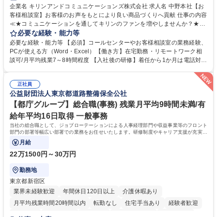
企業名 キリンアンドコミュニケーションズ株式会社 求人名 中野本社【お
客様相談室】お客様のお声をもとにより良い商品づくりへ貢献 仕事の内容
≪★コミュニケーションを通してキリンのファンを増やしませんか？★≫
お客様のお声をより良い商品づくりに活かしていく上で、窓口となるお客
必要な経験・能力等
様相談室でのお仕事です。 日々お客様からいただくキリングループへのご
必要な経験・能力等 【必須】コールセンターやお客様相談室の業務経験、
意見を、企業活動に活かしています。お客様からの声に迅速かつ誠意をも
PCが使える方（Word・Excel）【働き方】在宅勤務・リモートワーク相
って対応、情報提供するとともにグループ内活動に反映しています。 【具
談可/月平均残業7～8時間程度 【入社後の研修】着任から1か月は電話対応
体的には】電話応対、メール、お手紙対応、ご指摘品調査報告書作成、有
のOJTを中心に実施し、電話対応に慣れた段階でメール・手紙のOJTを実
人チャットボット対応など。 【1日の対応件数】■電話：月間一人当たり
施する予定です。独り立ち以降もしっかりフォローする体制を整えていま
平均100件前後■メール・手紙：同上40件前後 募集職種 中野本社【お客様
正社員
すのでご安心ください。 【当社について】キリングループの広報機能を担
公益財団法人東京都道路整備保全公社
相談室】お客様のお声をもとにより良い商品づくりへ貢献
う会社として、お客様との出会いを大切にし、磨き上げたホスピタリティ
を込めてコミュニケーションをとりながら広報関連業務を行っておりま
【都庁グループ】総合職(事務) 残業月平均9時間未満/有
す。 学歴・資格 学歴：大学院 大学 高専 短大 専修学校 高校 語学力： 資
給年平均16日取得 一般事務
格：
当社の総合職として、ジョブローテーションによる人事経理部門や収益事業等のフロント
部門の部署等幅広い部署での業務をお任せいたします。研修制度やキャリア支援が充実し
ております！ ※下記業務詳細
月給
22万1500円～30万円
勤務地
東京都新宿区
業界未経験歓迎
年間休日120日以上
介護休暇あり
月平均残業時間20時間以内
転勤なし
住宅手当あり
経験者歓迎
研修あり
退職金あり
賞与あり
完全週休2日制
交通費支給