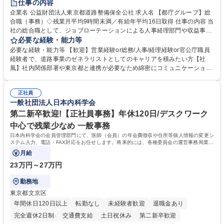
仕事の内容
駅近5分以内
資格取得手当あり
食事補助あり
企業名 公益財団法人東京都道路整備保全公社 求人名 【都庁グループ】総
合職（事務）◇残業月平均9時間未満／有給年平均16日取得 仕事の内容 当
社の総合職として、ジョブローテーションによる人事経理部門や収益事業
等のフロント部門の部署等幅広い部署での業務をお任せいたします。研修
必要な経験・能力等
制度やキャリア支援が充実しております！ ※下記業務詳細 【業務詳細】■
必要な経験・能力等 【歓迎】営業経験or総務/人事/経理経験or官公庁職員
管理部門：広報、人事、経理など当公社の運営に係る管理業務 ■収益部
経験者で、道路事業のゼネラリストとしてのキャリアを積みたい方【社
門：駐車場の新規開拓、管理運営、新宿駅西口広場の「イベントコーナ
風】社内関係部署や東京都と連携が必要なため綿密にコミュニケーション
ー」などの管理運営 ■道路部門：整備の急がれる骨格幹線道路や木造住宅
を図っています。 【業務の魅力】■幅広く携われる：総合職（事務）で
密集地域の特定整備路線の用地取得、道路に関する普及啓発事業、都内の
は、駐車場の管理運営や道路用地の取得、公益財団法人の中枢を担う管理
道路施設や道路工事現場の見学ツアー事業 ※入社後は上記いずれかの部門
正社員
部門など多岐に渡る業務を経験できます。 ■様々なプロジェクト：駐車場
一般社団法人日本内科学会
へ配属。※業務内容変更の範囲：会社の定める業務 募集職種 【都庁グル
事業の他、新宿駅西口広場内に設置された照明を兼ねた広告「ブライトサ
ープ】総合職（事務）◇残業月平均9時間未満／有給年平均16日取得
イン」の管理運営を行うなど、事業収益を生み出す活動を積極的に行って
第二新卒歓迎!【正社員事務】年休120日/デスクワーク
います。 学歴・資格 学歴：大学院 大学 高専 短大 専修学校 高校 語学力：
中心で残業少なめ 一般事務
資格：
日本内科学会の会員管理部門にて、医師（会員）の年会費徴収や住所等個人情報の変更シ
ステム入力、電話・FAX対応をお任せします。将来的には、各種委員会の運営事務局業務
などにも幅広く携わっていただきます。
月給
23万円～27万円
勤務地
東京都文京区
年間休日120日以上
転勤なし
未経験者歓迎
退職金あり
完全週休2日制
交通費支給
土日祝休み
第二新卒歓迎