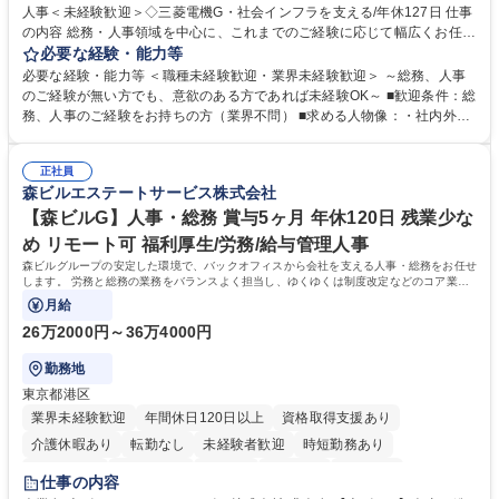
人事＜未経験歓迎＞◇三菱電機G・社会インフラを支える/年休127日 仕事
の内容 総務・人事領域を中心に、これまでのご経験に応じて幅広くお任せ
します。 ＜具体的には＞ ・総務/人事労務（給与・社保・勤怠管理など）
必要な経験・能力等
・採用・教育研修 ・福利厚生運用 など ※基本的には事務所勤務ですが、
必要な経験・能力等 ＜職種未経験歓迎・業界未経験歓迎＞ ～総務、人事
採用や教育等の業務内容により、関西圏以外への日帰り・宿泊を伴う国内
のご経験が無い方でも、意欲のある方であれば未経験OK～ ■歓迎条件：総
出張もございます。 ※担当業務を持ちつつ、お互いに助け合いながら、総
務、人事のご経験をお持ちの方（業界不問） ■求める人物像：・社内外の
務部という組織として協力しながら進める体制です。 募集職種 【大阪】
関係各部門との調整を率先して行い、業務を円滑に遂行できる協調性やコ
総務人事＜未経験歓迎＞◇三菱電機G・社会インフラを支える/年休127日
ミュニケーション能力を持っている方 ・人事総務領域に興味がありゼネラ
正社員
リスト志向をお持ちの方 学歴・資格 学歴：大学院 大学 語学力： 資格：
森ビルエステートサービス株式会社
【森ビルG】人事・総務 賞与5ヶ月 年休120日 残業少な
め リモート可 福利厚生/労務/給与管理人事
森ビルグループの安定した環境で、バックオフィスから会社を支える人事・総務をお任せ
します。 労務と総務の業務をバランスよく担当し、ゆくゆくは制度改定などのコア業務
にも挑戦できる、やりがいある環境です。
月給
26万2000円～36万4000円
勤務地
東京都港区
業界未経験歓迎
年間休日120日以上
資格取得支援あり
介護休暇あり
転勤なし
未経験者歓迎
時短勤務あり
経験者歓迎
退職金あり
在宅OK
賞与あり
育休あり
仕事の内容
完全週休2日制
交通費支給
長期歓迎
駅近5分以内
土日祝休み