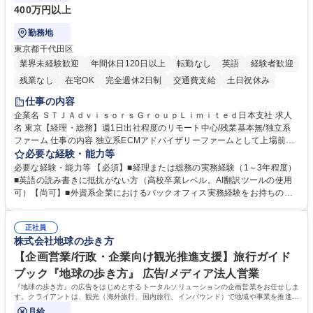
400万円以上
勤務地
東京都千代田区
業界未経験歓迎
年間休日120日以上
転勤なし
英語
経験者歓迎
残業なし
在宅OK
完全週休2日制
交通費支給
土日祝休み
仕事の内容
企業名 ＳＴＪＡｄｖｉｓｏｒｓＧｒｏｕｐＬｉｍｉｔｅｄ日本支社 求人
名 東京【経理・総務】週1日出社程度のリモート中心/残業基本無/独立系
ファーム 仕事の内容 独立系ECMアドバイザリーファームとして上場前後
の資本市場戦略を設計する当社にて経理・総務をお任せします。基礎的な
必要な経験・能力等
バックオフィス業務からスタートし組織を支える専任担当として広く活躍
必要な経験・能力等 【必須】■経理または総務の実務経験（1～3年程度）
できる環境です。 ■日常経理、月次および年次決算サポート業務 ■本国
■英語の読み書きに抵抗がない方（高校卒業レベル。AI翻訳ツールの使用
（グローバル）との英文メール対応（AI翻訳ツール等を使用しての対応で
可）【尚可】■外資系企業におけるバックオフィス実務経験をお持ちの方
問題ございません） ■オフィス環境整備、郵便物の発送・受取等の総務業
【必須・尚可要件】簿記などの特別な資格や、TOEIC等のスコアは求めて
務全般 ■その他バックオフィス関連サポート ※ご経験に合わせて無理なく
おりません。日々の事務処理を丁寧かつ正確に行える方を歓迎します。
業務をお任せします。残業も基本的には発生せず、ご自身のペースで業務
正社員
【働き方について】現在は週4日程度の在宅勤務を実施しており、ワーク
株式会社地球の歩き方
を進めやすく定着率の高い環境です。 募集職種 東京【経理・総務】週1日
ライフバランスを重視する方に最適な環境です（フルリモートも面接で相
出社程度のリモート中心/残業基本無/独立系ファーム
談可）。【求める人物像】幅広いバックオフィス業務に柔軟に対応でき、
【企画営業/行政・企業向け観光推進支援】旅行ガイド
社内外と円滑にコミュニケーションを取りながら業務を推進できる方 学
ブック『地球の歩き方』 広告/メディア法人営業
歴・資格 学歴：大学院 大学 高専 短大 専修学校 高校 語学力： 資格：
『地球の歩き方』の広告をはじめとするトータルソリューションの企画営業をお任せしま
す。クライアントは、観光（海外旅行、国内旅行、インバウンド）で地域や事業を推進し
たい国内外の行政や企業です。
月給