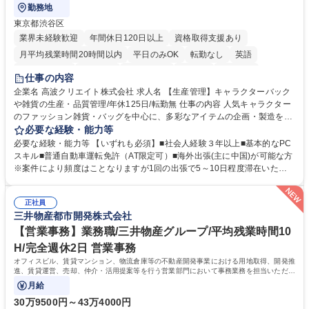
勤務地
東京都渋谷区
業界未経験歓迎
年間休日120日以上
資格取得支援あり
月平均残業時間20時間以内
平日のみOK
転勤なし
英語
住宅手当あり
研修あり
退職金あり
在宅OK
賞与あり
仕事の内容
完全週休2日制
交通費支給
駅近5分以内
中国語
土日祝休み
企業名 高波クリエイト株式会社 求人名 【生産管理】キャラクターバック
や雑貨の生産・品質管理/年休125日/転勤無 仕事の内容 人気キャラクター
のファッション雑貨・バッグを中心に、多彩なアイテムの企画・製造を手
掛ける当社にて、自社企画・開発商品の生産管理・品質管理を担当。『か
必要な経験・能力等
わいい』を届けるやりがいのあるポジションです。 有名ブランドやキャラ
必要な経験・能力等 【いずれも必須】■社会人経験３年以上■基本的なPC
クターライセンスを活用した商品の企画・開発・販売を行っています。企
スキル■普通自動車運転免許（AT限定可）■海外出張(主に中国)が可能な方
画段階から納品まで、商品の製造に関わる全てのプロセスにおいて、生産
※案件により頻度はことなりますが1回の出張で5～10日程度滞在いただ
管理及び品質管理を担当。仕様書の作成、生産スケジュールの組立て、工
く予定です。 【歓迎】■英語もしくは中国語に抵抗のない方■雑貨品など
場へ見積依頼・価格交渉、サンプルの品質確認や検査の手配、ライセンス
の生産管理業務の経験 ≪求める人物像≫ ・製品の検品業務などあるた
元様とのやり取り、輸入関連の書類の管理、国内倉庫での品質チェック、
正社員
め、『コツコツと実直に取り組める方』 ・工場やライセンス元を含む社内
三井物産都市開発株式会社
工場開拓などがございます。 募集職種 【生産管理】キャラクターバック
外関係者と友好なコミュニケーションが取れる方 ※折衝は営業担当がメイ
や雑貨の生産・品質管理/年休125日/転勤無
ンで行います。 学歴・資格 学歴：大学院 大学 高専 短大 専修学校 高校 語
【営業事務】業務職/三井物産グループ/平均残業時間10
学力： 資格：
H/完全週休2日 営業事務
オフィスビル、賃貸マンション、物流倉庫等の不動産開発事業における用地取得、開発推
進、賃貸運営、売却、仲介・活用提案等を行う営業部門において事務業務を担当いただき
ます。
月給
30万9500円～43万4000円