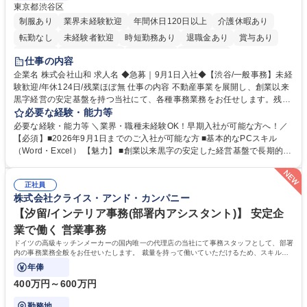
東京都渋谷区
制服あり
業界未経験歓迎
年間休日120日以上
介護休暇あり
転勤なし
未経験者歓迎
時短勤務あり
退職金あり
賞与あり
育休あり
完全週休2日制
交通費支給
土日祝休み
仕事の内容
企業名 株式会社山和 求人名 ◆急募｜9月1日入社◆【渋谷/一般事務】未経
験歓迎/年休124日/残業ほぼ無 仕事の内容 不動産事業を展開し、創業以来
黒字経営の安定基盤を持つ当社にて、各種事務業務をお任せします。残業
がほぼ発生せず、連続した日程の有給取得が可能なため、WLBを整えたい
必要な経験・能力等
方にお勧めの環境です！ 入社後はOJTを通じて丁寧に研修を行いますの
必要な経験・能力等 ＼業界・職種未経験OK！早期入社が可能な方へ！／
で、事務未経験の方でも安心して臨むことができます。 【業務詳細】■電
【必須】■2026年9月1日までのご入社が可能な方 ■基本的なPCスキル
話・来客対応 ■物件の鍵や社内の備品管理 ■データ入力や書類作成 ■契約
（Word・Excel） 【魅力】 ■創業以来黒字の安定した経営基盤で長期的に
書などのファイリング ■郵送物の仕訳・発送 など 募集職種 ◆急募｜9月1
安心して働ける環境 ■残業ほぼなしで働きやすさ抜群、プライベートとの
日入社◆【渋谷/一般事務】未経験歓迎/年休124日/残業ほぼ無
両立が可能 ■有給取得を積極的に推奨、年間10日程度の取得実績 ■1ヶ月
正社員
のOJTで業務を習得可能、未経験でもしっかりサポート 学歴・資格 学
株式会社クライス・アンド・カンパニー
歴：大学院 大学 高専 短大 語学力： 資格：
【汐留/インテリア事務(部署内アシスタント)】 安定企
業で働く 営業事務
ドイツの高級キッチンメーカーの国内唯一の代理店の当社にて事務スタッフとして、部署
内の事務業務全般をお任せいたします。 裁量を持って働いていただけるため、スキルア
ップも可能です。
年俸
400万円～600万円
勤務地