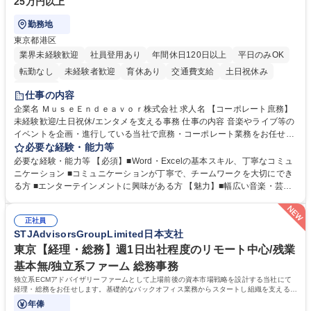
25万円以上
勤務地
東京都港区
業界未経験歓迎
社員登用あり
年間休日120日以上
平日のみOK
転勤なし
未経験者歓迎
育休あり
交通費支給
土日祝休み
服装自由
仕事の内容
企業名 ＭｕｓｅＥｎｄｅａｖｏｒ株式会社 求人名 【コーポレート庶務】
未経験歓迎/土日祝休/エンタメを支える事務 仕事の内容 音楽やライブ等の
イベントを企画・進行している当社で庶務・コーポレート業務をお任せし
ます。幅広い音楽・芸能業務のインフラとなる社内業務全般をサポート
必要な経験・能力等
し、チームの円滑な運営を支えていただきます。 ■社内の庶務・一般事務
必要な経験・能力等 【必須】■Word・Excelの基本スキル、丁寧なコミュ
全般、書類整理、備品管理・発注 ■郵便物の仕分け、来客・電話対応、社
ニケーション ■コミュニケーションが丁寧で、チームワークを大切にでき
内環境の維持サポート ■経理や人事/採用の外注事業者とのやりとり・プロ
る方 ■エンターテインメントに興味がある方 【魅力】■幅広い音楽・芸能
セスの推進 ★外注連携など幅広い業務に携わるため、事務スキルだけでな
ビジネスを展開する企業のインフラを支えるため、エンタメ業界の裏側を
く 進行管理能力や調整力など、市場価値の高いキャリアアップが可能で
体感しながら、社会貢献性の高い業務に携わることができます。■単なる
す。 ※業務の変更範囲：会社の定める業務※ 募集職種 【コーポレート庶
正社員
ルーティンワークに留まらず、外注事業者との連携や業務プロセスの推進
STJAdvisorsGroupLimited日本支社
務】未経験歓迎/土日祝休/エンタメを支える事務
など、自らの裁量で組織の仕組みづくりに関われるやりがいがあります。
■土日祝休みで、プライベートと両立しながら専門スキルを磨ける環境で
東京【経理・総務】週1日出社程度のリモート中心/残業
す。 学歴・資格 学歴：大学院 大学 高専 短大 専修学校 高校 語学力： 資
基本無/独立系ファーム 総務事務
格：
独立系ECMアドバイザリーファームとして上場前後の資本市場戦略を設計する当社にて
経理・総務をお任せします。基礎的なバックオフィス業務からスタートし組織を支える専
任担当として広く活躍できる環境です。
年俸