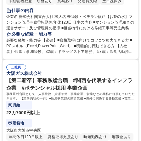
未経験者歓迎
研修あり
賞与あり
交通費支給
土日祝休み
仕事の内容
企業名 株式会社関東合人社 求人名 未経験・ベテラン歓迎【お茶の水】マ
ンション管理事務◎転勤無/年休123日 仕事の内容 ■マンション管理組合の
運営サポート及び管理員の指導 ■担当物件における修繕工事等受注業務 ■
事務所内での事務業務等 ★異業界からの転職者が多数活躍しています
必要な経験・能力等
【年収補足】532万円 ＋別途インセンティヴで平均約100万円/年（昨年度
必要な経験・能力等 【必須】■資格取得に向けてコツコツ努力できる方 ■
実績） ＋管理業務主任者資格手当50,000円/月 ★親会社である株式会社合
PCスキル（Excel,PowerPoint,Word） ■積極的に行動できる方 【入社
人社計画研究所社のグループ会社として、質の高いサービスと適性価格を
者】49歳：事務経験、32歳：ドラッグストア勤務、 58歳：飲食店勤務
武器に約20年受託戸数増加中です。https://www.gojin.co.jp/abt/abt_3.html
等：中途採用の9割が未経験者！ 【資格取得支援】■メンター制度■社内模
募集職種 未経験・ベテラン歓迎【お茶の水】マンション管理事務◎転勤
試や研修制度など充実！ ＊未資格者の8割以上が入社2年以内に資格を取
無/年休123日
正社員
得出来ております！ 【魅力】■フレックス制度、未経験からでも下限年収
大阪ガス株式会社
を一律支給！ ■管理業務主任者資格取得後には50,000円/月の手当あり！
学歴・資格 学歴：大学院 大学 高専 短大 専修学校 高校 語学力： 資格：第
【第二新卒】事務系総合職 #関西を代表するインフラ
一種運転免許普通自動車
企業 #ポテンシャル採用 事業企画
事務系総合職として、人事総務、資源海外、事業企画、営業などの業務に従事していただ
きます。 【業務内容の一例】■所属事業部の勤労業務 ■海外に関係する各種業務 ■営業部
門の企画スタッフ、ルート営業
月給
22万7000円以上
勤務地
大阪府大阪市中央区
年間休日120日以上
資格取得支援あり
時短勤務あり
退職金あり