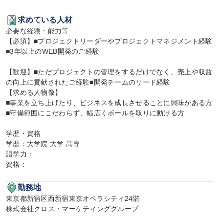
求めている人材
必要な経験・能力等

【必須】■プロジェクトリーダーやプロジェクトマネジメント経験

■3年以上のWEB開発のご経験

【歓迎】■ただプロジェクトの管理をするだけでなく、売上や収益
の向上に貢献されたご経験■開発チームのリード経験

【求める人物像】

■事業を立ち上げたり、ビジネスを成長させることに興味がある方

■守備範囲にこだわらず、幅広くボールを取りに動ける方

学歴・資格

学歴：大学院 大学 高専

語学力：

資格：
勤務地
東京都新宿区西新宿東京オペラシティ24階

株式会社クロス・マーケティンググループ
