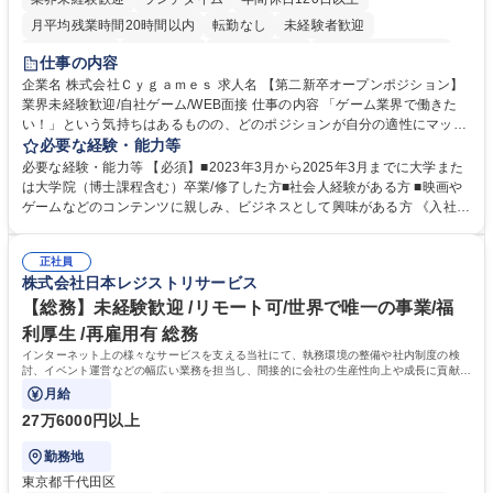
月平均残業時間20時間以内
転勤なし
未経験者歓迎
住宅手当あり
経験者歓迎
完全週休2日制
インセンティブあり
仕事の内容
交通費支給
土日祝休み
服装自由
昼食補助あり
第二新卒歓迎
企業名 株式会社Ｃｙｇａｍｅｓ 求人名 【第二新卒オープンポジション】
業界未経験歓迎/自社ゲーム/WEB面接 仕事の内容 「ゲーム業界で働きた
食事補助あり
い！」という気持ちはあるものの、どのポジションが自分の適性にマッチ
しているか悩んでいる方が対象となります！ 総合職（プランナー/データ
必要な経験・能力等
アナリストなど）、技術職（開発エンジニ ア/インフラエンジニアな
必要な経験・能力等 【必須】■2023年3月から2025年3月までに大学また
ど）、デザイン職（デザイナー/イラストレ ーターなど）等から、面接で
は大学院（博士課程含む）卒業/修了した方■社会人経験がある方 ■映画や
ご希望と適正にマッチしたポジションをご案内いたします。ゲームやエン
ゲームなどのコンテンツに親しみ、ビジネスとして興味がある方 《入社実
タメコンテンツが大好きで、「ゲーム業界の未来を自らの手で作りたい」
績 例》 ・メーカー → プロジェクトマネージャー ・ソーシャルゲーム →
「最高のコンテンツを作るためには、何でもやる」という情熱に溢れた方
ゲームプランナー ・通信 → ゲームエンジニア ・独立行政法人 → データ
のご応募をお待ちしております。 募集職種 【第二新卒オープンポジショ
正社員
サイエンティスト 学歴・資格 学歴：大学院 大学 語学力： 資格：
株式会社日本レジストリサービス
ン】業界未経験歓迎/自社ゲーム/WEB面接
【総務】未経験歓迎 /リモート可/世界で唯一の事業/福
利厚生 /再雇用有 総務
インターネット上の様々なサービスを支える当社にて、執務環境の整備や社内制度の検
討、イベント運営などの幅広い業務を担当し、間接的に会社の生産性向上や成長に貢献し
ている部署です。
月給
27万6000円以上
勤務地
東京都千代田区