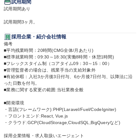
試用期間
試用期間あり

試用期間3ヶ月。
採用企業・紹介会社情報
備考

■平均残業時間：20時間(CMG全体/月あたり)

■標準就業時間：09:30～18:30(実働8時間・休憩1時間)

■フレックスタイム制（コアタイム09：30～15：00）

■管理監督者の場合は、残業手当の支給対象外

■有給休暇：入社3か月後3日付与、6か月後7日付与、以降法に沿
った日数を付与。

■業務に関する変更の範囲:当社業務全般

■開発環境

・言語(フレームワーク):PHP(Laravel/Fuel/CodeIgniter)

・フロントエンド:React, Vue.js

・クラウド:GCP(CloudStorage,CloudSQL,BigQueryなど)

採用企業情報・求人取扱いエージェント
