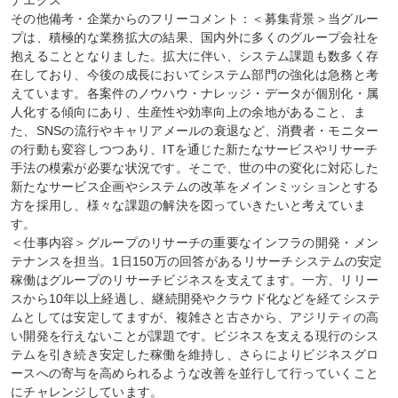
ナエクス

その他備考・企業からのフリーコメント：＜募集背景＞当グルー
プは、積極的な業務拡大の結果、国内外に多くのグループ会社を
抱えることとなりました。拡大に伴い、システム課題も数多く存
在しており、今後の成長においてシステム部門の強化は急務と考
えています。各案件のノウハウ・ナレッジ・データが個別化・属
人化する傾向にあり、生産性や効率向上の余地があること、ま
た、SNSの流行やキャリアメールの衰退など、消費者・モニター
の行動も変容しつつあり、ITを通じた新たなサービスやリサーチ
手法の模索が必要な状況です。そこで、世の中の変化に対応した
新たなサービス企画やシステムの改革をメインミッションとする
方を採用し、様々な課題の解決を図っていきたいと考えていま
す。

＜仕事内容＞グループのリサーチの重要なインフラの開発・メン
テナンスを担当。1日150万の回答があるリサーチシステムの安定
稼働はグループのリサーチビジネスを支えてます。一方、リリー
スから10年以上経過し、継続開発やクラウド化などを経てシステ
ムとしては安定してますが、複雑さと古さから、アジリティの高
い開発を行えないことが課題です。ビジネスを支える現行のシス
テムを引き続き安定した稼働を維持し、さらによりビジネスグロ
ースへの寄与を高められるような改善を並行して行っていくこと
にチャレンジしています。
