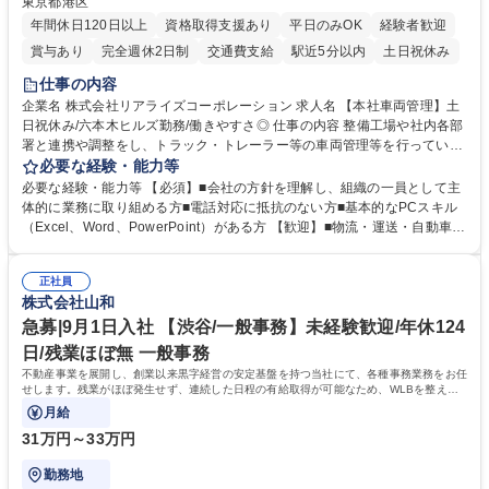
東京都港区
年間休日120日以上
資格取得支援あり
平日のみOK
経験者歓迎
賞与あり
完全週休2日制
交通費支給
駅近5分以内
土日祝休み
仕事の内容
企業名 株式会社リアライズコーポレーション 求人名 【本社車両管理】土
日祝休み/六本木ヒルズ勤務/働きやすさ◎ 仕事の内容 整備工場や社内各部
署と連携や調整をし、トラック・トレーラー等の車両管理等を行っていた
だきます。※営業所：主にお客様から返却された車両を速やかにメンテナ
必要な経験・能力等
ンスし、次のお客様にお貸し出しするための拠点 【具体的には】■整備工
必要な経験・能力等 【必須】■会社の方針を理解し、組織の一員として主
場への整備発注・入出庫調整、社内各部署との連携・調整■車両の入出庫
体的に業務に取り組める方■電話対応に抵抗のない方■基本的なPCスキル
スケジュール管理■返却車両の整備に関する調査・進捗管理等※弊社事業
（Excel、Word、PowerPoint）がある方 【歓迎】■物流・運送・自動車・
理念である「日本の物流を守り抜く」ために重要な役割を担い、社会イン
輸送機器業界での勤務経験をお持ちの方 【身につくスキル】■高度な調
フラを支える責任とやりがいを実感できます。 ※勤務地は東京本社（六本
整・交渉力：社内外との調整により高度な調整・交渉力が養われます。■
木ヒルズ）になります。 ※毎週土日しっかり休める週休2日制です。 募集
正社員
コストマネジメント能力：整備工場からの修理費の見積もりを精査し、無
株式会社山和
職種 【本社車両管理】土日祝休み/六本木ヒルズ勤務/働きやすさ◎
駄なコストを見極めるため、経営的視点での数字感覚が身につきます。■
期日・進捗管理能力：リース開始日や車検のタイミング等を管理し調整す
急募|9月1日入社 【渋谷/一般事務】未経験歓迎/年休124
る力が身に付きます。 学歴・資格 学歴：大学院 大学 語学力： 資格：
日/残業ほぼ無 一般事務
不動産事業を展開し、創業以来黒字経営の安定基盤を持つ当社にて、各種事務業務をお任
せします。残業がほぼ発生せず、連続した日程の有給取得が可能なため、WLBを整えた
い方にお勧めの環境です！
月給
31万円～33万円
勤務地