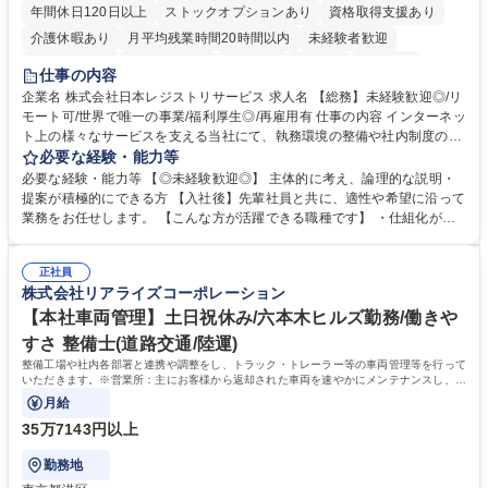
年間休日120日以上
ストックオプションあり
資格取得支援あり
介護休暇あり
月平均残業時間20時間以内
未経験者歓迎
住宅手当あり
時短勤務あり
研修あり
在宅OK
賞与あり
仕事の内容
完全週休2日制
交通費支給
駅近5分以内
土日祝休み
服装自由
企業名 株式会社日本レジストリサービス 求人名 【総務】未経験歓迎◎/リ
モート可/世界で唯一の事業/福利厚生◎/再雇用有 仕事の内容 インターネッ
ト上の様々なサービスを支える当社にて、執務環境の整備や社内制度の検
討、イベント運営などの幅広い業務を担当し、間接的に会社の生産性向上
必要な経験・能力等
や成長に貢献している部署です。 会社の全メンバーが安心して長く成果を
必要な経験・能力等 【◎未経験歓迎◎】 主体的に考え、論理的な説明・
発揮できる環境を整えるために、毎日のメンテナンスや維持管理に加え、
提案が積極的にできる方 【入社後】先輩社員と共に、適性や希望に沿って
新たな施策検討を積極的に行っていただき、会社全体を巻き込み課題解決
業務をお任せします。 【こんな方が活躍できる職種です】 ・仕組化が好
を推進。 ・オフィス運営：執務環境の整備・物品管理・社内規定整備/改
き/得意・協働の姿勢を持っている・優先順位付け、マルチタスクが得意・
善・イベント企画/運営・非常時の対応 など、本人の希望や適性によって
様々な立場で物事を考えられる・定型業務だけでなく突発的な出来事にも
幅広い業務の体得が可能で、多様なキャリアパスを描くことも可能です。
正社員
対処できる・新しいことに興味関心がある 【魅力】■自己啓発支援：資格
株式会社リアライズコーポレーション
募集職種 【総務】未経験歓迎◎/リモート可/世界で唯一の事業/福利厚生◎/
取得や通信教育など費用の80%（年間25万円まで）を補助 ■住宅手当：家
再雇用有
賃の50%（月額7万円まで）を補助 学歴・資格 学歴：大学院 大学 語学
【本社車両管理】土日祝休み/六本木ヒルズ勤務/働きや
力： 資格：
すさ 整備士(道路交通/陸運)
整備工場や社内各部署と連携や調整をし、トラック・トレーラー等の車両管理等を行って
いただきます。※営業所：主にお客様から返却された車両を速やかにメンテナンスし、次
のお客様にお貸し出しするための拠点
月給
35万7143円以上
勤務地