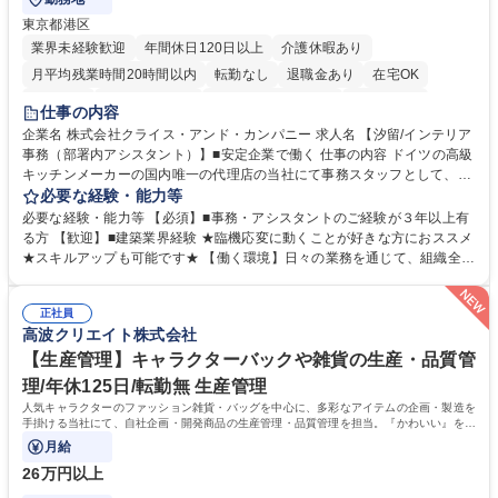
東京都港区
業界未経験歓迎
年間休日120日以上
介護休暇あり
月平均残業時間20時間以内
転勤なし
退職金あり
在宅OK
育休あり
完全週休2日制
インセンティブあり
交通費支給
仕事の内容
駅近5分以内
土日祝休み
企業名 株式会社クライス・アンド・カンパニー 求人名 【汐留/インテリア
事務（部署内アシスタント）】■安定企業で働く 仕事の内容 ドイツの高級
キッチンメーカーの国内唯一の代理店の当社にて事務スタッフとして、部
署内の事務業務全般をお任せいたします。 裁量を持って働いていただける
必要な経験・能力等
ため、スキルアップも可能です。 【部署内の事務業務全般】 ■サンプルの
必要な経験・能力等 【必須】■事務・アシスタントのご経験が３年以上有
仕分け・整理 ■電話応対 ■書類作成（会議資料、お客様宛請求書、支払書
る方 【歓迎】■建築業界経験 ★臨機応変に動くことが好きな方におススメ
類を取りまとめて経理へ提出等） ■ショールームアテンド・運営・予約業
★スキルアップも可能です★ 【働く環境】日々の業務を通じて、組織全体
務 ■広報・PR業務のアシスタント（SNS投稿補助、資料作成など） ■納品
のサポートを行い、成果を実感できる仕事です。また、コミュニケーショ
時の取扱説明書作成・送付（キッチン、機器等の商品） 募集職種 【汐留/
ンスキルや問題解決能力が磨かれ、キャリアアップのチャンスも豊富。チ
インテリア事務（部署内アシスタント）】■安定企業で働く
正社員
ームとの協力や新しいアイデアを活かす場もあり、やりがいを感じながら
高波クリエイト株式会社
働けます。 【歓迎】 ■インテリアの業界のご経験が有る方■PCの作業に慣
れている方 学歴・資格 学歴：大学院 大学 高専 短大 専修学校 語学力： 資
【生産管理】キャラクターバックや雑貨の生産・品質管
格：
理/年休125日/転勤無 生産管理
人気キャラクターのファッション雑貨・バッグを中心に、多彩なアイテムの企画・製造を
手掛ける当社にて、自社企画・開発商品の生産管理・品質管理を担当。『かわいい』を届
けるやりがいのあるポジションです。
月給
26万円以上