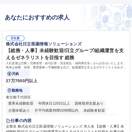
あなたにおすすめの求人
正社員
株式会社日立医薬情報ソリューションズ
【総務・人事】未経験歓迎/日立グループ/組織運営を支
えるゼネラリストを目指す 総務
入社直後は労務（労務管理・給与計算・安全衛生・福利厚生等）からお任せいたします。
将来は総務・採用・教育業務へ守備範囲を広げ、組織運営を支えるゼネラリストをめざせ
ます。
月給
27万7000円以上
勤務地
東京都千代田区
業界未経験歓迎
年間休日120日以上
資格取得支援あり
介護休暇あり
月平均残業時間20時間以内
未経験者歓迎
住宅手当あり
時短勤務あり
退職金あり
在宅OK
賞与あり
仕事の内容
育休あり
完全週休2日制
交通費支給
土日祝休み
寮・社宅あり
企業名 株式会社日立医薬情報ソリューションズ 求人名 【総務・人事】未
経験歓迎/日立グループ/組織運営を支えるゼネラリストを目指す 仕事の内