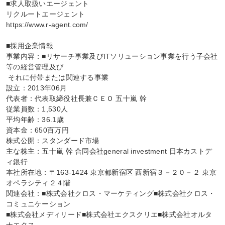
■求人取扱いエージェント

リクルートエージェント

https://www.r-agent.com/

■採用企業情報

事業内容：■リサーチ事業及びITソリューション事業を行う子会社
等の経営管理及び

 それに付帯または関連する事業

設立：2013年06月

代表者：代表取締役社長兼ＣＥＯ 五十嵐 幹

従業員数：1,530人

平均年齢：36.1歳

資本金：650百万円

株式公開：スタンダード市場

主な株主：五十嵐 幹 合同会社general investment 日本カストデ
ィ銀行

本社所在地：〒163-1424 東京都新宿区 西新宿３－２０－２ 東京
オペラシティ２４階

関連会社：■株式会社クロス・マーケティング■株式会社クロス・
コミュニケーション

■株式会社メディリード■株式会社エクスクリエ■株式会社オルタ