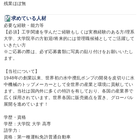
残業ほぼ無
求めている人材
必要な経験・能力等

【必須】工学関連を学んだご経験もしくは実務経験のある方/理系
大学、大学院卒の方歓迎/将来的には管理職候補としてご活躍して
いきたい方

※ご応募の際は、必ず応募書類に写真の貼り付けをお願いいたし
ます。

【当社について】

1948年の創業以来、世界初の水中攪乱ポンプの開発を皮切りに水
中機械のトップメーカーとして全世界の産業と環境に貢献してい
ます。当社は国内外に多くの特許を有しており、各国の産業界で
広く採用されています。世界各国に販売拠点を置き、グローバル
展開を進めています！

学歴・資格

学歴：大学院 大学 高専

語学力：

資格：第一種運転免許普通自動車