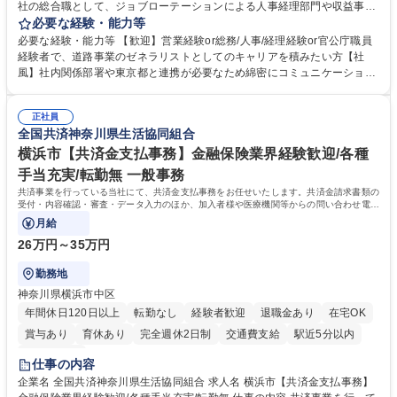
社の総合職として、ジョブローテーションによる人事経理部門や収益事業
等のフロント部門の部署等幅広い部署での業務をお任せいたします。研修
必要な経験・能力等
制度やキャリア支援が充実しております！ ※下記業務詳細 【業務詳細】■
必要な経験・能力等 【歓迎】営業経験or総務/人事/経理経験or官公庁職員
管理部門：広報、人事、経理など当公社の運営に係る管理業務 ■収益部
経験者で、道路事業のゼネラリストとしてのキャリアを積みたい方【社
門：駐車場の新規開拓、管理運営、新宿駅西口広場の「イベントコーナ
風】社内関係部署や東京都と連携が必要なため綿密にコミュニケーション
ー」などの管理運営 ■道路部門：整備の急がれる骨格幹線道路や木造住宅
を図っています。 【業務の魅力】■幅広く携われる：総合職（事務）で
密集地域の特定整備路線の用地取得、道路に関する普及啓発事業、都内の
は、駐車場の管理運営や道路用地の取得、公益財団法人の中枢を担う管理
道路施設や道路工事現場の見学ツアー事業 ※入社後は上記いずれかの部門
正社員
部門など多岐に渡る業務を経験できます。 ■様々なプロジェクト：駐車場
全国共済神奈川県生活協同組合
へ配属。※業務内容変更の範囲：会社の定める業務 募集職種 【都庁グル
事業の他、新宿駅西口広場内に設置された照明を兼ねた広告「ブライトサ
ープ】総合職（事務）◇残業月平均9時間未満／有給年平均16日取得
イン」の管理運営を行うなど、事業収益を生み出す活動を積極的に行って
横浜市【共済金支払事務】金融保険業界経験歓迎/各種
います。 学歴・資格 学歴：大学院 大学 高専 短大 専修学校 高校 語学力：
手当充実/転勤無 一般事務
資格：
共済事業を行っている当社にて、共済金支払事務をお任せいたします。共済金請求書類の
受付・内容確認・審査・データ入力のほか、加入者様や医療機関等からの問い合わせ電話
対応や書類発送等を担当します。
月給
26万円～35万円
勤務地
神奈川県横浜市中区
年間休日120日以上
転勤なし
経験者歓迎
退職金あり
在宅OK
賞与あり
育休あり
完全週休2日制
交通費支給
駅近5分以内
土日祝休み
仕事の内容
企業名 全国共済神奈川県生活協同組合 求人名 横浜市【共済金支払事務】