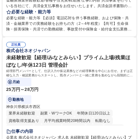
金融保険業界経験歓迎/各種手当充実/転勤無 仕事の内容 共済事業を行って
いる当社にて、共済金支払事務をお任せいたします。共済金請求書類の受
付・内容確認・審査・データ入力のほか、加入者様や医療機関等からの問
必要な経験・能力等
い合わせ電話対応や書類発送等を担当します。 ■共済金請求書類の受付、
必要な経験・能力等 【必須】電話応対を伴う事務経験、および保険・共
内容確認、および共済金支払に関する審査・事務処理業務全般を担当 ■専
済・金融業界での実務経験をお持ちの方（2～4年程度）【尚可】生命保
用システムへのデータ入力、各種必要書類の作成・発送作業 ■加入者様や
険・損害保険・共済での勤務経験、事故受付や保険金・給付金支払業務経
医療機関等からの各種問い合わせに対する丁寧かつ迅速な電話応対 ■現場
験がある方 【求める人物像】■相手の立場に立った丁寧な対応ができる方
調査の対応および業務プロセスの改善活動 【業務内容の変更範囲】当社の
■チームワークを大切にし、素直に学べる方★外勤の保険営業から内勤事
指定する業務 募集職種 横浜市【共済金支払事務】金融保険業界経験歓迎/
正社員
務へのキャリアチェンジ希望者も大歓迎です！ 学歴・資格 学歴：大学院
株式会社ネオジャパン
各種手当充実/転勤無
大学 高専 短大 専修学校 高校 語学力： 資格：
未経験歓迎【経理/みなとみらい】プライム上場/残業ほ
ぼなし/年休123日 管理会計
経理部門メンバーとして、仕訳入力や振込業務などの経理事務を中心にお任せ。まずは正
確な入力・確認業務からスタートし、既存メンバーと一緒に業務を進めながら段階的に経
理知識を身につけていただきます。
月給
25万円～28万円
勤務地
神奈川県横浜市西区
業界未経験歓迎
副業・WワークOK
年間休日120日以上
資格取得支援あり
月平均残業時間20時間以内
転勤なし
未経験者歓迎
時短勤務あり
退職金あり
在宅OK
賞与あり
仕事の内容
完全週休2日制
交通費支給
駅近5分以内
土日祝休み
服装自由
企業名 株式会社ネオジャパン 求人名 未経験歓迎【経理/みなとみらい】プ