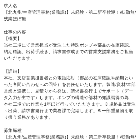
求人名

【北九州/生産管理事務(業務課)】未経験・第二新卒歓迎！/転勤無/
残業ほぼ無

仕事の内容

【概要】

当社工場にて営業担当が受注した特殊ポンプや部品の在庫確認、
納期確認、出荷手続き、請求書作成までの営業支援業務をご担当
いただきます。

【詳細】

本社、支店営業担当者との電話応対（部品の在庫確認や納期とい
った各問い合わせへの回答）をお任せいたします。製造/資材/本部
営業と連携し、見積りから発送、請求書発行までサポート（デー
タ入力が主です）します。ポンプの構造や部材の知識習得の為、
本社工場での作業を1年ほど行っていただきます。※規格品は受注
～出荷、請求書発行まで業務課で完結します。※一部重量物を取
り扱う業務があります。

募集職種

【北九州/生産管理事務(業務課)】未経験・第二新卒歓迎！/転勤無/