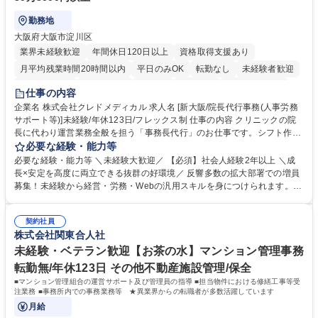
勤務地
大阪府大阪市淀川区
業界未経験歓迎
年間休日120日以上
資格取得支援あり
月平均残業時間20時間以内
平日のみOK
転勤なし
未経験者歓迎
住宅手当あり
退職金あり
在宅OK
賞与あり
完全週休2日制
仕事の内容
交通費支給
駅近5分以内
土日祝休み
昼食補助あり
企業名 株式会社クレドメディカル 求人名 [新大阪/院長代行事務(人事労務
サポート等)]未経験/年休123日/フレックス制 仕事の内容 クリニックの院
長に代わり運営業務全般を担う「事務長代行」のお仕事です。シフト作成
や経費処理、採用・HP管理などバックオフィス全般を企画サポート。丁
必要な経験・能力等
寧な実務対応で現場を支え、専門スキルを構築できます。 当社の開業医支
必要な経験・能力等 ＼未経験大歓迎／ 【必須】社会人経験2年以上 ＼成
援のコンサルタントと連携し、開業後クリニックのバックオフィス全般を
長×安定を高度に両立できる抜群の好環境／ 反響多数の拡大部署での増員
担当します。 ＼具体的には／ ■スタッフのシフト作成、日々の経費処理 ■
募集！未経験から経営・労務・Webの汎用スキルを身につけられます。初
求人原稿の作成や労務サポート、Webサイトの更新管理等 社内でしっか
年度想定年収400万円以上スタートで確実なステップアップが可能！年間
り業務設計を行い手厚いOJTもあるため未経験から安心してスタート可能
休日123日（完全土日祝休）、残業月平均10時間、フレックス制と働きや
です。基本は社内勤務でクリニック訪問はほとんどありません。 募集職種
契約社員
すさも抜群。転勤なしの新大阪本社勤務で、安定した事業基盤のもと腰を
株式会社関東合人社
[新大阪/院長代行事務(人事労務サポート等)]未経験/年休123日/フレックス
据えて長期的キャリアを構築できます。 学歴・資格 学歴：大学院 大学 語
制
学力： 資格：
未経験・ベテラン歓迎【お茶の水】マンション管理事務
転勤無/年休123日 その他不動産施設管理/保全
■マンション管理組合の運営サポート及び管理員の指導 ■担当物件における修繕工事等受
注業務 ■事務所内での事務業務等 ★異業界からの転職者が多数活躍しています
月給