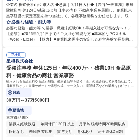
企業名 株式会社山和 求人名 ◆急募｜9月1日入社◆【渋谷/一般事務】未経
験歓迎/年休124日/残業ほぼ無 仕事の内容 不動産事業を展開し、創業以来
黒字経営の安定基盤を持つ当社にて、各種事務業務をお任せします。残業
がほぼ発生せず、連続した日程の有給取得が可能なため、WLBを整えたい
必要な経験・能力等
方にお勧めの環境です！ 入社後はOJTを通じて丁寧に研修を行いますの
必要な経験・能力等 ＼業界・職種未経験OK！早期入社が可能な方へ！／
で、事務未経験の方でも安心して臨むことができます。 【業務詳細】■電
【必須】■2026年9月1日までのご入社が可能な方 ■基本的なPCスキル
話・来客対応 ■物件の鍵や社内の備品管理 ■データ入力や書類作成 ■契約
（Word・Excel） 【魅力】 ■創業以来黒字の安定した経営基盤で長期的に
書などのファイリング ■郵送物の仕訳・発送 など 募集職種 ◆急募｜9月1
安心して働ける環境 ■残業ほぼなしで働きやすさ抜群、プライベートとの
日入社◆【渋谷/一般事務】未経験歓迎/年休124日/残業ほぼ無
両立が可能 ■有給取得を積極的に推奨、年間10日程度の取得実績 ■1ヶ月
正社員
のOJTで業務を習得可能、未経験でもしっかりサポート 学歴・資格 学
星和株式会社
歴：大学院 大学 高専 短大 語学力： 資格：
受発注事務 年休125日・年収400万~・残業10H 食品原
料・健康食品の商社 営業事務
輸入される食品原料や食品添加物、健康食品等を扱う「食」の総合商社である当社にて、
営業事務として営業サポートや書類作成、データ入力、電話対応などの業務をお任せしま
す。
月給
30万円～37万5000円
勤務地
東京都品川区
業界未経験歓迎
年間休日120日以上
月平均残業時間20時間以内
転勤なし
未経験者歓迎
賞与あり
育休あり
完全週休2日制
交通費支給
土日祝休み