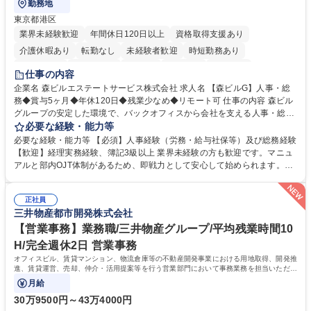
勤務地
東京都港区
業界未経験歓迎
年間休日120日以上
資格取得支援あり
介護休暇あり
転勤なし
未経験者歓迎
時短勤務あり
経験者歓迎
退職金あり
在宅OK
賞与あり
育休あり
仕事の内容
完全週休2日制
交通費支給
長期歓迎
駅近5分以内
土日祝休み
企業名 森ビルエステートサービス株式会社 求人名 【森ビルG】人事・総
務◆賞与5ヶ月◆年休120日◆残業少なめ◆リモート可 仕事の内容 森ビル
グループの安定した環境で、バックオフィスから会社を支える人事・総務
をお任せします。 労務と総務の業務をバランスよく担当し、ゆくゆくは制
必要な経験・能力等
度改定などのコア業務にも挑戦できる、やりがいある環境です。 ■勤怠管
必要な経験・能力等 【必須】人事経験（労務・給与社保等）及び総務経験
理、給与計算、社会保険手続き、年末調整等の労務管理全般 ■入退社手続
【歓迎】経理実務経験、簿記3級以上 業界未経験の方も歓迎です。マニュ
き、社内規定の改定や人事制度改定などのコア業務 ■社内イベントの企画
アルと部内OJT体制があるため、即戦力として安心して始められます。
運営やその他総務業務全般 ※労務と総務を1：1の割合でお任せ。 入社後
【魅力・やりがい】森ビルGの安定基盤で労務から総務まで幅広く携われ
は部内のOJTを中心に、あなたの経験に合わせて不足している部分はいつ
ます。定型業務に留まらず、社内規定や人事制度の改定など会社のコア業
でも質問・相談できる環境が整っているため、安心して成長できます。 募
正社員
務に挑戦できるため、自身の成長と組織への貢献度をダイレクトに実感で
三井物産都市開発株式会社
集職種 【森ビルG】人事・総務◆賞与5ヶ月◆年休120日◆残業少なめ◆
きます。 残業少なめ、週1日リモート可など、ワークライフバランスを保
リモート可
ち長期活躍できる環境です。 「これまでの幅広い経験を活かし、長期的な
【営業事務】業務職/三井物産グループ/平均残業時間10
キャリアを築きたい」という前向きな意欲と挑戦を全力で応援します。 学
H/完全週休2日 営業事務
歴・資格 学歴：大学院 大学 高専 短大 専修学校 高校 語学力： 資格：日商
オフィスビル、賃貸マンション、物流倉庫等の不動産開発事業における用地取得、開発推
簿記検定1級 日商簿記検定2級 日商簿記検定3級
進、賃貸運営、売却、仲介・活用提案等を行う営業部門において事務業務を担当いただき
ます。
月給
30万9500円～43万4000円