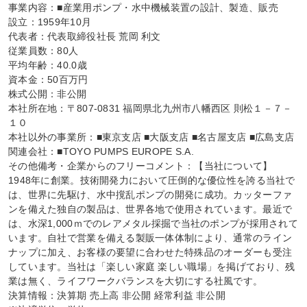
事業内容：■産業用ポンプ・水中機械装置の設計、製造、販売

設立：1959年10月

代表者：代表取締役社長 荒岡 利文

従業員数：80人

平均年齢：40.0歳

資本金：50百万円

株式公開：非公開

本社所在地：〒807-0831 福岡県北九州市八幡西区 則松１－７－
１０

本社以外の事業所：■東京支店 ■大阪支店 ■名古屋支店 ■広島支店

関連会社：■TOYO PUMPS EUROPE S.A.

その他備考・企業からのフリーコメント：【当社について】

1948年に創業。技術開発力において圧倒的な優位性を誇る当社で
は、世界に先駆け、水中撹乱ポンプの開発に成功。カッターファ
ンを備えた独自の製品は、世界各地で使用されています。最近で
は、水深1,000ｍでのレアメタル採掘で当社のポンプが採用されて
います。自社で営業を備える製販一体体制により、通常のライン
ナップに加え、お客様の要望に合わせた特殊品のオーダーも受注
しています。当社は「楽しい家庭 楽しい職場」を掲げており、残
業は無く、ライフワークバランスを大切にする社風です。

決算情報：決算期 売上高 非公開 経常利益 非公開
