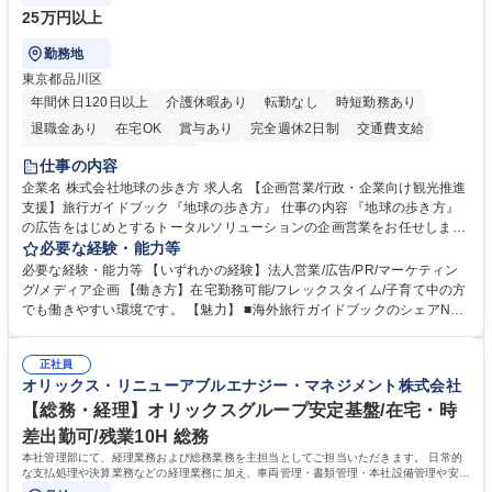
25万円以上
勤務地
東京都品川区
年間休日120日以上
介護休暇あり
転勤なし
時短勤務あり
退職金あり
在宅OK
賞与あり
完全週休2日制
交通費支給
駅近5分以内
土日祝休み
仕事の内容
企業名 株式会社地球の歩き方 求人名 【企画営業/行政・企業向け観光推進
支援】旅行ガイドブック『地球の歩き方』 仕事の内容 『地球の歩き方』
の広告をはじめとするトータルソリューションの企画営業をお任せしま
す。クライアントは、観光（海外旅行、国内旅行、インバウンド）で地域
必要な経験・能力等
や事業を推進したい国内外の行政や企業です。 【業務詳細】■『地球の歩
必要な経験・能力等 【いずれかの経験】法人営業/広告/PR/マーケティン
き方』は海外旅行ガイドブックのNo.1ブランドであり、国内旅行において
グ/メディア企画 【働き方】在宅勤務可能/フレックスタイム/子育て中の方
も牽引しております。観光推進支援においても、業界を牽引する意欲的な
でも働きやすい環境です。 【魅力】 ■海外旅行ガイドブックのシェアNo.1
取り組みが期待されています■インバウンドは、日本の地域の未来を担う
メディアとして、個人旅行文化の拡大と定着を担ってきたブランドに携わ
国策事業です。「GOOD LUCK TRIP」は、海外旅行ガイドブックと同様
ることが可能です。 ■国内旅行ガイドブックは立ち上げ間もない新規事業
に、インバウンドのトップブランドに成長しております■旅が業務であ
正社員
であり、「地球の歩き方」としてどう取り組むか、共に形を作るコアメン
オリックス・リニューアブルエナジー・マネジメント株式会社
り、日常です。旅好きにはこれ以上ない環境です 募集職種 【企画営業/行
バーとして活躍いただきます。 学歴・資格 学歴：大学院 大学 語学力： 資
政・企業向け観光推進支援】旅行ガイドブック『地球の歩き方』
格：
【総務・経理】オリックスグループ安定基盤/在宅・時
差出勤可/残業10H 総務
本社管理部にて、経理業務および総務業務を主担当としてご担当いただきます。 日常的
な支払処理や決算業務などの経理業務に加え、車両管理・書類管理・本社設備管理や安全
対策など幅広い総務業務もお任せします。