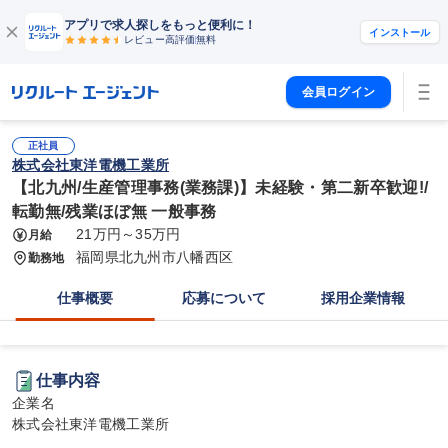
アプリで求人探しをもっと便利に！
インストール
レビュー高評価
無料
会員ログイン
正社員
株式会社東洋電機工業所
【北九州/生産管理事務(業務課)】未経験・第二新卒歓迎!/
転勤無/残業ほぼ無 一般事務
21万円～35万円
月給
福岡県北九州市八幡西区
勤務地
仕事概要
応募について
採用企業情報
仕事内容
企業名

株式会社東洋電機工業所
