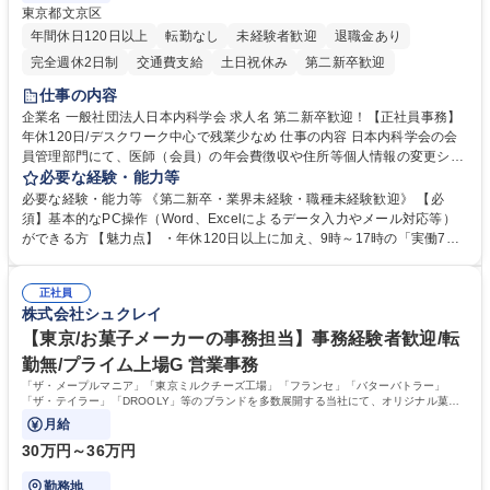
東京都文京区
年間休日120日以上
転勤なし
未経験者歓迎
退職金あり
完全週休2日制
交通費支給
土日祝休み
第二新卒歓迎
仕事の内容
企業名 一般社団法人日本内科学会 求人名 第二新卒歓迎！【正社員事務】
年休120日/デスクワーク中心で残業少なめ 仕事の内容 日本内科学会の会
員管理部門にて、医師（会員）の年会費徴収や住所等個人情報の変更シス
テム入力、電話・FAX対応をお任せします。将来的には、各種委員会の運
必要な経験・能力等
営事務局業務などにも幅広く携わっていただきます。 【会員管理・データ
必要な経験・能力等 《第二新卒・業界未経験・職種未経験歓迎》 【必
入力業務】 ・医師（会員）の住所変更、個人情報のシステム登録・更新
須】基本的なPC操作（Word、Excelによるデータ入力やメール対応等）
・年会費の徴収管理や入金データの照合確認 【問い合わせ対応】 ・会員
ができる方 【魅力点】 ・年休120日以上に加え、9時～17時の「実働7時
（医師）からの電話、FAX、ネット申請に伴う相談受付 ・複雑な案件のへ
間勤務」で残業も少なくワークライフバランスは抜群です。 【将来的な業
のエスカレーション・連携対応 募集職種 第二新卒歓迎！【正社員事務】
務（各種委員会運営）】 ・学会内における各種委員会のスケジュール調
年休120日/デスクワーク中心で残業少なめ
正社員
整、資料作成、当日の運営サポート 学歴・資格 学歴：大学院 大学 語学
株式会社シュクレイ
力： 資格：
【東京/お菓子メーカーの事務担当】事務経験者歓迎/転
勤無/プライム上場G 営業事務
「ザ・メープルマニア」「東京ミルクチーズ工場」「フランセ」「バターバトラー」
「ザ・テイラー」「DROOLY」等のブランドを多数展開する当社にて、オリジナル菓子
ブランド商品の事務業務をお任せいたします。
月給
30万円～36万円
勤務地