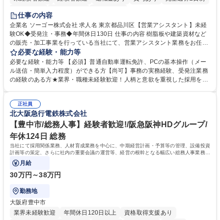
交通費支給
駅近5分以内
土日祝休み
仕事の内容
企業名 ソーゴー株式会社 求人名 東京都品川区【営業アシスタント】未経
験OK◆受発注・事務◆年間休日130日 仕事の内容 樹脂板や建築資材など
の販売・加工事業を行っている当社にて、営業アシスタント業務をお任せ
いたします。注文対応やWebデータの出力、各所への発注・加工依頼のほ
必要な経験・能力等
か、電話・メール対応等の事務業務を担当します。 ■受注・発注業務：FA
必要な経験・能力等 【必須】普通自動車運転免許、PCの基本操作（メー
Xによる注文対応、Web発注データのプリントアウト、各仕入先・協力会
ル送信・簡単入力程度）ができる方【尚可】事務の実務経験、受発注業務
社への発注および加工依頼等 ■納品書・請求書の作成および発送手配 ■商
の経験のある方★業界・職種未経験歓迎！人柄と意欲を重視した採用を行
品手配・在庫確認・納期調整 ■電話・メールでの問い合わせ対応および付
っています。 【要件】未経験歓迎！未経験からスタートして長く勤務する
随する事務全般 ※高度なPCスキルは不要です。【業務内容の変更範囲】
社員が多数在籍しています。 【求める人物像】納期優先の業界のため状況
当社の指定する業務 募集職種 東京都品川区【営業アシスタント】未経験O
正社員
変化に臨機応変かつ柔軟に対応できる方、約束を守り正確に作業を進めら
北大阪急行電鉄株式会社
K◆受発注・事務◆年間休日130日
れる方を求めています。高度なPCスキルや関数知識は一切不要です。丁
寧な指導体制が整っているため、安心してお仕事をスタートしていただけ
【豊中市/総務人事】経験者歓迎!/阪急阪神HDグループ/
ます。 学歴・資格 学歴：大学院 大学 高専 短大 専修学校 高校 語学力：
年休124日 総務
資格：
当社にて採用関係業務、人材育成業務を中心に、中期経営計画・予算等の管理、設備投資
計画等の策定、さらに社内の重要会議の運営等、経営の根幹となる幅広い総務人事業務全
般を担当していただきます。
月給
30万円～38万円
勤務地
大阪府豊中市
業界未経験歓迎
年間休日120日以上
資格取得支援あり