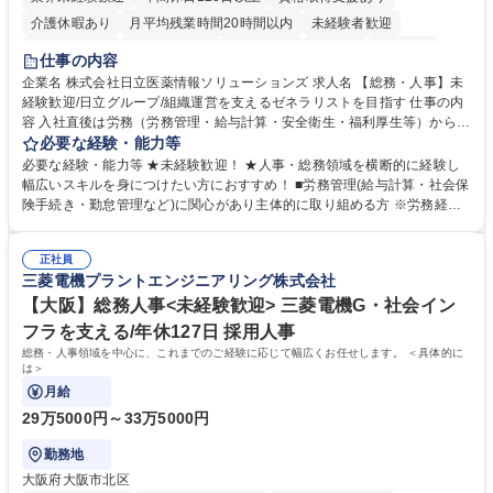
介護休暇あり
月平均残業時間20時間以内
未経験者歓迎
住宅手当あり
時短勤務あり
退職金あり
在宅OK
賞与あり
仕事の内容
育休あり
完全週休2日制
交通費支給
土日祝休み
寮・社宅あり
企業名 株式会社日立医薬情報ソリューションズ 求人名 【総務・人事】未
経験歓迎/日立グループ/組織運営を支えるゼネラリストを目指す 仕事の内
容 入社直後は労務（労務管理・給与計算・安全衛生・福利厚生等）からお
任せいたします。将来は総務・採用・教育業務へ守備範囲を広げ、組織運
必要な経験・能力等
営を支えるゼネラリストをめざせます。 ・初期業務：労働時間管理、給与
必要な経験・能力等 ★未経験歓迎！ ★人事・総務領域を横断的に経験し
計算、社会保険対応、福利厚生管理、安全衛生、健康経営推進等をお任せ
幅広いスキルを身につけたい方におすすめ！ ■労務管理(給与計算・社会保
します。ご経験に応じて、休職者管理など、幅広く経験を積んでいただき
険手続き・勤怠管理など)に関心があり主体的に取り組める方 ※労務経験
ます。 ・将来的な広がり：総務・採用・教育・税務対応・経営企画等。
者は早期にご活躍いただけます。 ■チームで仕事を推進できる方■将来は
★メンバーがマンツーマンで丁寧に教えるため、ご経験が浅くても安心！
マネジメント職として活躍したい 【尚可】■人事、労務、採用、教育業務
幅広く経験を積みたい意欲がある方に最適な環境です。 募集職種 【総
正社員
のご経験 ■労務管理（給与計算・社会保険手続き・勤怠管理など）の経験
三菱電機プラントエンジニアリング株式会社
務・人事】未経験歓迎/日立グループ/組織運営を支えるゼネラリストを目
■衛生管理者の資格をお持ちの方 学歴・資格 学歴：大学院 大学 高専 短大
指す
専修学校 高校 語学力： 資格：
【大阪】総務人事<未経験歓迎> 三菱電機G・社会イン
フラを支える/年休127日 採用人事
総務・人事領域を中心に、これまでのご経験に応じて幅広くお任せします。 ＜具体的に
は＞
月給
29万5000円～33万5000円
勤務地
大阪府大阪市北区