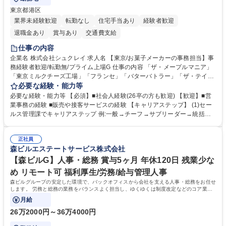
東京都港区
業界未経験歓迎
転勤なし
住宅手当あり
経験者歓迎
退職金あり
賞与あり
交通費支給
仕事の内容
企業名 株式会社シュクレイ 求人名 【東京/お菓子メーカーの事務担当】事
務経験者歓迎/転勤無/プライム上場G 仕事の内容 「ザ・メープルマニア」
「東京ミルクチーズ工場」「フランセ」「バターバトラー」「ザ・テイラ
ー」「DROOLY」等のブランドを多数展開する当社にて、オリジナル菓子
必要な経験・能力等
ブランド商品の事務業務をお任せいたします。 【具体的な業務内容】 ■店
必要な経験・能力等 【必須】■社会人経験(26卒の方も歓迎) 【歓迎】■営
舗からの発注受付/PC入力業務 ■受電対応(社内/社外) ■商品のマスター登
業事務の経験 ■販売や接客サービスの経験 【キャリアステップ】 (1)セー
録 ■日々の売上抽出・報告 ■提携企業への書類送付業務 ■契約書管理業務
ルス管理課でキャリアステップ 例:一般→チーフ→サブリーダー→統括リ
■ホームページへの問い合わせ対応 など 募集職種 【東京/お菓子メーカー
ーダー→マネージャー (2)他ポジションへのキャリアも可能 ※過去、未経
の事務担当】事務経験者歓迎/転勤無/プライム上場G
験で経営管理部内で経理へ異動した方もいらっしゃいます。年3回の面談
正社員
や個別面談を通してご自身のキャリアと向き合っていただき、会社として
森ビルエステートサービス株式会社
もバックアップしていきます。 学歴・資格 学歴：大学院 大学 高専 短大
専修学校 高校 語学力： 資格：
【森ビルG】人事・総務 賞与5ヶ月 年休120日 残業少な
め リモート可 福利厚生/労務/給与管理人事
森ビルグループの安定した環境で、バックオフィスから会社を支える人事・総務をお任せ
します。 労務と総務の業務をバランスよく担当し、ゆくゆくは制度改定などのコア業務
にも挑戦できる、やりがいある環境です。
月給
26万2000円～36万4000円