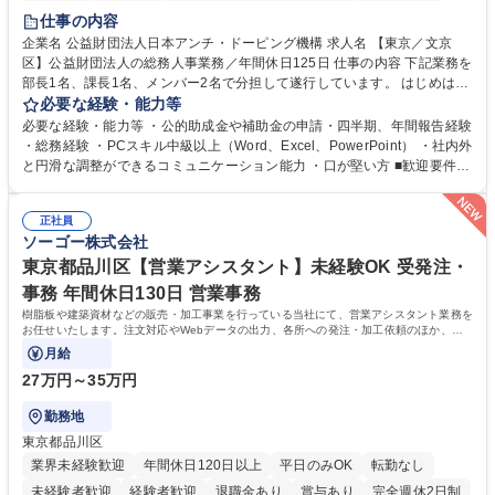
賞与あり
育休あり
完全週休2日制
交通費支給
土日祝休み
仕事の内容
食事補助あり
企業名 公益財団法人日本アンチ・ドーピング機構 求人名 【東京／文京
区】公益財団法人の総務人事業務／年間休日125日 仕事の内容 下記業務を
部長1名、課長1名、メンバー2名で分担して遂行しています。 はじめは担
当者として業務を覚えていただき、ゆくゆくはリーダーやマネージャーポ
必要な経験・能力等
ジションとして活躍いただくことを期待しています。 【総務・人事グルー
必要な経験・能力等 ・公的助成金や補助金の申請・四半期、年間報告経験
プの業務内容】 ・人事制度関連 ・採用活動 ・教育研修の企画、実行 ・勤
・総務経験 ・PCスキル中級以上（Word、Excel、PowerPoint） ・社内外
怠管理 ・官公庁への各種提出 ・法定の会議運営（評議員会、理事会） ・
と円滑な調整ができるコミュニケーション能力 ・口が堅い方 ■歓迎要件
コンプライアンス ・内部規程やルールの管理、整備、文書管理 ・契約関
・採用業務経験 ・英語に抵抗がない方 ・営業経験 学歴・資格 学歴：大学
連 ・衛生管理 ・防災関連・公的助成金の管理・オフィス、ファシリティ
院 大学 高専 短大 専修学校 高校 語学力： 資格：
管理 ・福利厚生関連 ・職員からの問合せ、相談対応 ・その他日常の総務
正社員
ソーゴー株式会社
業務全般 募集職種 【東京／文京区】公益財団法人の総務人事業務／年間
休日125日
東京都品川区【営業アシスタント】未経験OK 受発注・
事務 年間休日130日 営業事務
樹脂板や建築資材などの販売・加工事業を行っている当社にて、営業アシスタント業務を
お任せいたします。注文対応やWebデータの出力、各所への発注・加工依頼のほか、電
話・メール対応等の事務業務を担当します。
月給
27万円～35万円
勤務地
東京都品川区
業界未経験歓迎
年間休日120日以上
平日のみOK
転勤なし
未経験者歓迎
経験者歓迎
退職金あり
賞与あり
完全週休2日制