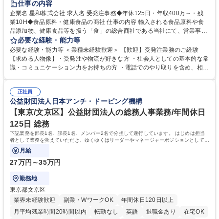
仕事の内容
企業名 星和株式会社 求人名 受発注事務◆年休125日・年収400万～・残
業10H◆食品原料・健康食品の商社 仕事の内容 輸入される食品原料や食
品添加物、健康食品等を扱う「食」の総合商社である当社にて、営業事務
として営業サポートや書類作成、データ入力、電話対応などの業務をお任
必要な経験・能力等
せします。 ・受注／出荷指示／売上管理／仕入管理／在庫管理／お客様や
必要な経験・能力等 ＜業種未経験歓迎＞ 【歓迎】受発注業務のご経験
倉庫と電話確認など、販売に関わる事務、営業サポートをお願いします。
【求める人物像】・受発注や物流が好きな方 ・社会人としての基本的な常
・入社後は商品について覚えることから始め、先輩社員OJTと共に業務を
識・コミュニケーション力をお持ちの方 ・電話でのやり取りを含め、相手
進めて頂きます。未経験から始めた方も多数活躍中です。 [業務内容の変
の要件を正しく理解し対応できる方 ・数量・在庫・出荷数などの数値を正
更の範囲:会社の定める業務] 募集職種 受発注事務◆年休125日・年収400
確に扱う業務に抵抗がない方 ・PCを業務で日常的に使用しており、四則
万～・残業10H◆食品原料・健康食品の商社
正社員
演算ができる方 ・業務ルールや指示を理解し、行動できる方 学歴・資格
公益財団法人日本アンチ・ドーピング機構
学歴：大学院 大学 短大 語学力： 資格：
【東京/文京区】公益財団法人の総務人事業務/年間休日
125日 総務
下記業務を部長1名、課長1名、メンバー2名で分担して遂行しています。 はじめは担当
者として業務を覚えていただき、ゆくゆくはリーダーやマネージャーポジションとして活
躍いただくことを期待しています。
月給
27万円～35万円
勤務地
東京都文京区
業界未経験歓迎
副業・WワークOK
年間休日120日以上
月平均残業時間20時間以内
転勤なし
英語
退職金あり
在宅OK