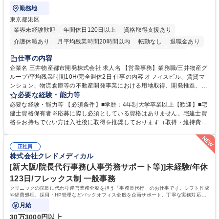
勤務地
東京都港区
業界未経験歓迎
年間休日120日以上
資格取得支援あり
介護休暇あり
月平均残業時間20時間以内
転勤なし
退職金あり
在宅OK
賞与あり
育休あり
完全週休2日制
交通費支給
仕事の内容
駅近5分以内
土日祝休み
寮・社宅あり
企業名 三井物産都市開発株式会社 求人名 【営業事務】業務職/三井物産グ
ループ/平均残業時間10H/完全週休2日 仕事の内容 オフィスビル、賃貸マ
ンション、物流倉庫等の不動産開発事業における用地取得、開発推進、賃
貸運営、売却、仲介・活用提案等を行う営業部門において事務業務を担当
必要な経験・能力等
いただきます。 【詳細】・契約書管理、契約書製本、捺印対応、ファイリ
必要な経験・能力等 【必須条件】■学歴：4年制大学卒業以上【歓迎】■宅
ング、登記簿取得、調書取得・支払業務（各種費用支払、支払管理、請
建士資格保有者※応募に際し必須としている資格はありません。宅建士資
求・支払データ登録、取引先マスター申請対応）・予算作成及び予実管
格をお持ちでない方は入社後に取得を推奨しております（取得・維持費用
理・各種稟議書、報告書作成業務・各種台帳管理、交際費・会議費支払報
の一部補助あり） 【求める人物像】 ・向学心豊かで、主体的に行動でき
告書作成及び月次管理・部内総務庶務全般 など※※配属先によっては上記
る方。 ・社内外の多様な関係者と協調して業務を進められるコミュニケー
の他に担当頂く業務が発生する場合があります。 募集職種 【営業事務】
正社員
ション力がある方。 ・チャレンジを厭わず、粘り強く業務に取り組める
株式会社クレドメディカル
業務職/三井物産グループ/平均残業時間10H/完全週休2日
方。多様な関係者と謙虚に信頼関係を構築でき、期限を意識したスケジュ
ール管理が出来る方。※将来的に他部署（営業部門、コーポレート部門）
[新大阪/院長代行事務(人事労務サポート等)]未経験/年休
へのジョブローテーションの可能性があります。 学歴・資格 学歴：大学
123日/フレックス制 一般事務
院 大学 語学力： 資格：宅地建物取引士
クリニックの院長に代わり運営業務全般を担う「事務長代行」のお仕事です。シフト作成
や経費処理、採用・HP管理などバックオフィス全般を企画サポート。丁寧な実務対応で
現場を支え、専門スキルを構築できます。
月給
30万3000円以上