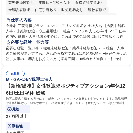
業界未経験歓迎
年間休日120日以上
資格取得支援あり
未経験者歓迎
住宅手当あり
時短勤務あり
経験者歓迎
退職金あり
在宅OK
賞与あり
完全週休2日制
交通費支給
仕事の内容
駅近5分以内
土日祝休み
服装自由
寮・社宅あり
食事補助あり
企業名 三菱電機プラントエンジニアリング株式会社 求人名 【大阪】総務
人事＜未経験歓迎＞◇三菱電機G・社会インフラを支える/年休127日 仕事
の内容 総務・人事領域を中心に、これまでのご経験に応じて幅広くお任せ
します。 ＜具体的には＞ ・総務/人事労務（給与・社保・勤怠管理など）
必要な経験・能力等
・採用・教育研修 ・福利厚生運用 など ※基本的には事務所勤務ですが、
必要な経験・能力等 ＜職種未経験歓迎・業界未経験歓迎＞ ～総務、人事
採用や教育等の業務内容により、関西圏以外への日帰り・宿泊を伴う国内
のご経験が無い方でも、意欲のある方であれば未経験OK～ ■歓迎条件：総
出張もございます。 ※担当業務を持ちつつ、お互いに助け合いながら、総
務、人事のご経験をお持ちの方（業界不問） ■求める人物像：・社内外の
務部という組織として協力しながら進める体制です。 募集職種 【大阪】
関係各部門との調整を率先して行い、業務を円滑に遂行できる協調性やコ
総務人事＜未経験歓迎＞◇三菱電機G・社会インフラを支える/年休127日
ミュニケーション能力を持っている方 ・人事総務領域に興味がありゼネラ
正社員
リスト志向をお持ちの方 学歴・資格 学歴：大学院 大学 語学力： 資格：
B・GARDEN税理士法人
【新橋/総務】女性歓迎※ポジティブアクション/年休12
6日/土日祝休 総務
港区に拠点を構える当社にて、総務・バックオフィス業務をお任せいたします。備品管理
や来客対応から、経理サポート、社会保険手続き、さらには新たなシステム導入の検討ま
で、幅広く組織を支える役割です。
月給
27万円以上
勤務地