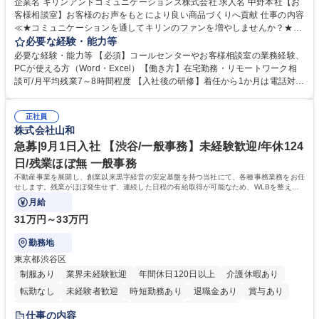
企業名 キリンアンドコミュニケーションズ株式会社 求人名 中野本社【お
客様相談室】お客様のお声をもとにより良い商品づくりへ貢献 仕事の内容
≪★コミュニケーションを通してキリンのファンを増やしませんか？★≫
お客様のお声をより良い商品づくりに活かしていく上で、窓口となるお客
必要な経験・能力等
様相談室でのお仕事です。 日々お客様からいただくキリングループへのご
必要な経験・能力等 【必須】コールセンターやお客様相談室の業務経験、
意見を、企業活動に活かしています。お客様からの声に迅速かつ誠意をも
PCが使える方（Word・Excel）【働き方】在宅勤務・リモートワーク相
って対応、情報提供するとともにグループ内活動に反映しています。 【具
談可/月平均残業7～8時間程度 【入社後の研修】着任から1か月は電話対応
体的には】電話応対、メール、お手紙対応、ご指摘品調査報告書作成、有
のOJTを中心に実施し、電話対応に慣れた段階でメール・手紙のOJTを実
人チャットボット対応など。 【1日の対応件数】■電話：月間一人当たり
施する予定です。独り立ち以降もしっかりフォローする体制を整えていま
平均100件前後■メール・手紙：同上40件前後 募集職種 中野本社【お客様
正社員
すのでご安心ください。 【当社について】キリングループの広報機能を担
株式会社山和
相談室】お客様のお声をもとにより良い商品づくりへ貢献
う会社として、お客様との出会いを大切にし、磨き上げたホスピタリティ
を込めてコミュニケーションをとりながら広報関連業務を行っておりま
急募|9月1日入社 【渋谷/一般事務】未経験歓迎/年休124
す。 学歴・資格 学歴：大学院 大学 高専 短大 専修学校 高校 語学力： 資
日/残業ほぼ無 一般事務
格：
不動産事業を展開し、創業以来黒字経営の安定基盤を持つ当社にて、各種事務業務をお任
せします。残業がほぼ発生せず、連続した日程の有給取得が可能なため、WLBを整えた
い方にお勧めの環境です！
月給
31万円～33万円
勤務地
東京都渋谷区
制服あり
業界未経験歓迎
年間休日120日以上
介護休暇あり
転勤なし
未経験者歓迎
時短勤務あり
退職金あり
賞与あり
育休あり
完全週休2日制
交通費支給
土日祝休み
仕事の内容