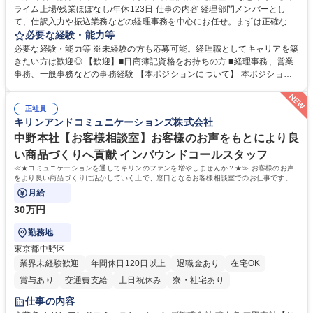
ライム上場/残業ほぼなし/年休123日 仕事の内容 経理部門メンバーとし
寮・社宅あり
て、仕訳入力や振込業務などの経理事務を中心にお任せ。まずは正確な入
力・確認業務からスタートし、既存メンバーと一緒に業務を進めながら段
必要な経験・能力等
階的に経理知識を身につけていただきます。 【具体的には】 ■社内稟議に
必要な経験・能力等 ※未経験の方も応募可能。経理職としてキャリアを築
基づく仕訳入力 ■月末の振込業務 ■明細作成 ■伝票処理、記帳業務 ■既存
きたい方は歓迎◎ 【歓迎】■日商簿記資格をお持ちの方 ■経理事務、営業
メンバーの業務サポート 【将来的には】 ■月次決算補助 ■四半期・年次決
事務、一般事務などの事務経験 【本ポジションについて】 本ポジション
算補助 ■有価証券報告書など開示資料作成補助 ■海外子会社を含む連結決
の魅力は、プライム上場企業の経理部門で、未経験から経理キャリアをス
算補助 ※3～5年程度を目安に、徐々に決算業務へ業務範囲を広げていく
タートできる点です。まずは仕訳入力や振込業務など基礎的な業務から担
想定です。 募集職種 未経験歓迎【経理/みなとみらい】プライム上場/残業
正社員
当し、3～5年をかけて月次決算・四半期決算・開示資料作成補助などへス
キリンアンドコミュニケーションズ株式会社
ほぼなし/年休123日
テップアップできます。また、残業は通常月ほぼなく、決算月でも10時間
未満のため、無理なく経理として専門性を身につけられる環境です。 学
中野本社【お客様相談室】お客様のお声をもとにより良
歴・資格 学歴：大学院 大学 高専 短大 専修学校 高校 語学力： 資格：日商
い商品づくりへ貢献 インバウンドコールスタッフ
簿記検定1級 日商簿記検定2級
≪★コミュニケーションを通してキリンのファンを増やしませんか？★≫ お客様のお声
をより良い商品づくりに活かしていく上で、窓口となるお客様相談室でのお仕事です。
月給
30万円
勤務地
東京都中野区
業界未経験歓迎
年間休日120日以上
退職金あり
在宅OK
賞与あり
交通費支給
土日祝休み
寮・社宅あり
仕事の内容