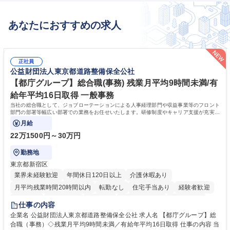
あなたにおすすめの求人
正社員
公益財団法人東京都道路整備保全公社
【都庁グループ】総合職(事務) 残業月平均9時間未満/有
給年平均16日取得 一般事務
当社の総合職として、ジョブローテーションによる人事経理部門や収益事業等のフロント
部門の部署等幅広い部署での業務をお任せいたします。研修制度やキャリア支援が充実し
ております！ ※下記業務詳細
月給
22万1500円～30万円
勤務地
東京都新宿区
業界未経験歓迎
年間休日120日以上
介護休暇あり
月平均残業時間20時間以内
転勤なし
住宅手当あり
経験者歓迎
研修あり
退職金あり
賞与あり
完全週休2日制
交通費支給
仕事の内容
駅近5分以内
資格取得手当あり
食事補助あり
企業名 公益財団法人東京都道路整備保全公社 求人名 【都庁グループ】総
合職（事務）◇残業月平均9時間未満／有給年平均16日取得 仕事の内容 当