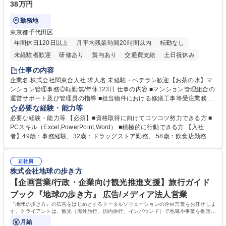
38万円
勤務地
東京都千代田区
年間休日120日以上
月平均残業時間20時間以内
転勤なし
未経験者歓迎
研修あり
賞与あり
交通費支給
土日祝休み
仕事の内容
企業名 株式会社関東合人社 求人名 未経験・ベテラン歓迎【お茶の水】マ
ンション管理事務◎転勤無/年休123日 仕事の内容 ■マンション管理組合の
運営サポート及び管理員の指導 ■担当物件における修繕工事等受注業務 ■
事務所内での事務業務等 ★異業界からの転職者が多数活躍しています
必要な経験・能力等
【年収補足】532万円 ＋別途インセンティヴで平均約100万円/年（昨年度
必要な経験・能力等 【必須】■資格取得に向けてコツコツ努力できる方 ■
実績） ＋管理業務主任者資格手当50,000円/月 ★親会社である株式会社合
PCスキル（Excel,PowerPoint,Word） ■積極的に行動できる方 【入社
人社計画研究所社のグループ会社として、質の高いサービスと適性価格を
者】49歳：事務経験、32歳：ドラッグストア勤務、 58歳：飲食店勤務
武器に約20年受託戸数増加中です。https://www.gojin.co.jp/abt/abt_3.html
等：中途採用の9割が未経験者！ 【資格取得支援】■メンター制度■社内模
募集職種 未経験・ベテラン歓迎【お茶の水】マンション管理事務◎転勤
試や研修制度など充実！ ＊未資格者の8割以上が入社2年以内に資格を取
無/年休123日
正社員
得出来ております！ 【魅力】■フレックス制度、未経験からでも下限年収
株式会社地球の歩き方
を一律支給！ ■管理業務主任者資格取得後には50,000円/月の手当あり！
学歴・資格 学歴：大学院 大学 高専 短大 専修学校 高校 語学力： 資格：第
【企画営業/行政・企業向け観光推進支援】旅行ガイド
一種運転免許普通自動車
ブック『地球の歩き方』 広告/メディア法人営業
『地球の歩き方』の広告をはじめとするトータルソリューションの企画営業をお任せしま
す。クライアントは、観光（海外旅行、国内旅行、インバウンド）で地域や事業を推進し
たい国内外の行政や企業です。
月給