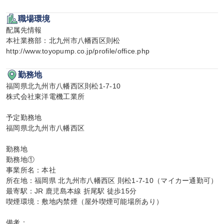
職場環境
配属先情報

本社業務部：北九州市八幡西区則松

http://www.toyopump.co.jp/profile/office.php
勤務地
福岡県北九州市八幡西区則松1-7-10

株式会社東洋電機工業所

予定勤務地

福岡県北九州市八幡西区

勤務地

勤務地①

事業所名：本社

所在地：福岡県 北九州市八幡西区 則松1-7-10（マイカー通勤可）

最寄駅：JR 鹿児島本線 折尾駅 徒歩15分

喫煙環境：敷地内禁煙（屋外喫煙可能場所あり）

備考：
