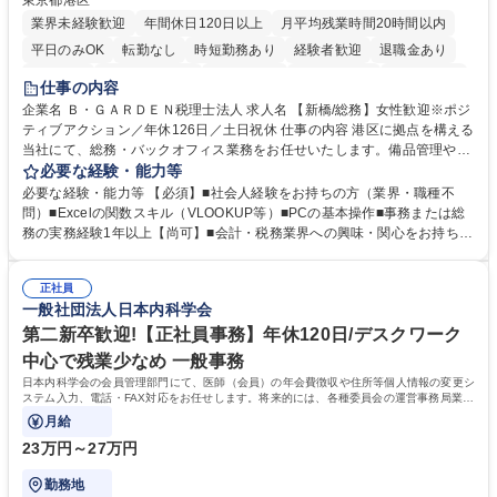
東京都港区
業界未経験歓迎
年間休日120日以上
月平均残業時間20時間以内
平日のみOK
転勤なし
時短勤務あり
経験者歓迎
退職金あり
賞与あり
完全週休2日制
交通費支給
駅近5分以内
土日祝休み
仕事の内容
服装自由
企業名 Ｂ・ＧＡＲＤＥＮ税理士法人 求人名 【新橋/総務】女性歓迎※ポジ
ティブアクション／年休126日／土日祝休 仕事の内容 港区に拠点を構える
当社にて、総務・バックオフィス業務をお任せいたします。備品管理や来
客対応から、経理サポート、社会保険手続き、さらには新たなシステム導
必要な経験・能力等
入の検討まで、幅広く組織を支える役割です。 ■備品発注・在庫管理、郵
必要な経験・能力等 【必須】■社会人経験をお持ちの方（業界・職種不
送物対応、電話・来客対応 ■金融機関への外出業務（入出金管理補助）、
問）■Excelの関数スキル（VLOOKUP等）■PCの基本操作■事務または総
福利厚生・社内イベントの運営管理 ■社内ルールの整備、職場環境の改善
務の実務経験1年以上【尚可】■会計・税務業界への興味・関心をお持ちの
提案、備品選定 ■請求書発行・管理等の経理サポート、社会保険関連の書
方 【求める人物像】 ■自ら課題を見つけ改善提案ができる主体性のある方
類手続き ■税理士業務の補助（書類作成・データ入力支援） ■ITツールや
■周囲と円滑に連携し、柔軟な対応ができる方。 【女性歓迎！】※ポジテ
社内新システムの導入検討・比較検証 募集職種 【新橋/総務】女性歓迎※
正社員
ィブアクション 学歴・資格 学歴：大学院 大学 高専 短大 専修学校 高校 語
一般社団法人日本内科学会
ポジティブアクション／年休126日／土日祝休
学力： 資格：
第二新卒歓迎!【正社員事務】年休120日/デスクワーク
中心で残業少なめ 一般事務
日本内科学会の会員管理部門にて、医師（会員）の年会費徴収や住所等個人情報の変更シ
ステム入力、電話・FAX対応をお任せします。将来的には、各種委員会の運営事務局業務
などにも幅広く携わっていただきます。
月給
23万円～27万円
勤務地