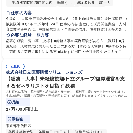
月平均残業時間20時間以内
転勤なし
経験者歓迎
駅ナカ
退職金あり
完全週休2日制
交通費支給
駅近5分以内
仕事の内容
土日祝休み
服装自由
昼食補助あり
食事補助あり
企業名 北大阪急行電鉄株式会社 求人名 【豊中市/総務人事】経験者歓迎！/
阪急阪神HDグループ/年休124日 仕事の内容 当社にて採用関係業務、人材
育成業務を中心に、中期経営計画・予算等の管理、設備投資計画等の策
定、さらに社内の重要会議の運営等、経営の根幹となる幅広い総務人事業
必要な経験・能力等
務全般を担当していただきます。 【主な業務内容】 ■採用関係業務および
必要な経験・能力等 【必須】■総務人事の実務経験がある方 【歓迎】■採
人材育成(社員研修)業務の推進 ■中期経営計画および予算等の管理 ■設備
用業務、人材育成に携わったことのある方 【求める人物像】 ■探求心を持
投資計画等の策定 ■社内の重要会議の運営 ■その他総務人事業務全般 【入
ち前向きに業務に取り組める方 ■臆せずに部門・会社を超えたコミュニケ
社後】入社後は採用や育成をメインに担当し将来的には経営根幹に関わる
ーションの取れる方 ■自分で考えて行動のできる方 ■第二の創業期を迎え
総務人事業務全般へ幅広く従事していただきます。 募集職種 【豊中市/総
る当社で組織の次代を担うネクスト人材として長期的に成長したい方 ■周
務人事】経験者歓迎！/阪急阪神HDグループ/年休124日
正社員
囲のメンバーと協調しつつ主体性を持って能動的に業務を推進できる方 学
株式会社日立医薬情報ソリューションズ
歴・資格 学歴：大学院 大学 高専 短大 専修学校 高校 語学力： 資格：
【総務・人事】未経験歓迎/日立グループ/組織運営を支
えるゼネラリストを目指す 総務
入社直後は労務（労務管理・給与計算・安全衛生・福利厚生等）からお任せいたします。
将来は総務・採用・教育業務へ守備範囲を広げ、組織運営を支えるゼネラリストをめざせ
ます。
月給
27万7000円以上
勤務地
東京都千代田区
業界未経験歓迎
年間休日120日以上
資格取得支援あり