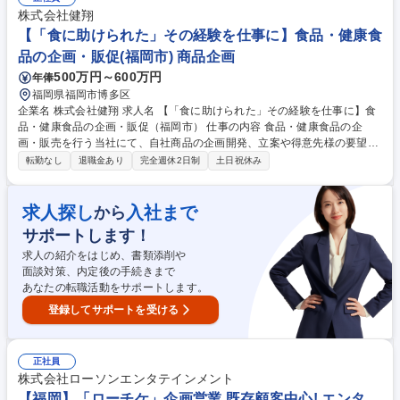
容は障がいの状況により相談に応じます。 ※変更範囲:当社業務全般 募集
株式会社健翔
職種 【障がい者雇用】一般事務（福岡）※楽天グループ
【「食に助けられた」その経験を仕事に】食品・健康食
品の企画・販促(福岡市) 商品企画
500万円～600万円
年俸
福岡県福岡市博多区
企業名 株式会社健翔 求人名 【「食に助けられた」その経験を仕事に】食
品・健康食品の企画・販促（福岡市） 仕事の内容 食品・健康食品の企
画・販売を行う当社にて、自社商品の企画開発、立案や得意先様の要望・
PB商品の企画、販促などをお任せします。顧客のニーズを直接汲み取り
転勤なし
退職金あり
完全週休2日制
土日祝休み
販売まで担当する、やりがいのある業務です。 【具体的な業務内容】■既
存顧客フォロー（企画立案・販促、要望などの集約） ■自社商品の企画開
発 ■販売促進計画の立案 ※ただ企画するだけでなく、足を使って顧客ニー
求人探し
入社まで
から
ズを確認したり、工場に指示を出すなど、商品づくりに一貫して携わりま
サポートします！
す。 あなたの「食や健康への想い」を形にし、世の中に届けることができ
る環境です。 募集職種 【「食に助けられた」その経験を仕事に】食品・
求人の紹介をはじめ、書類添削や
健康食品の企画・販促（福岡市）
面談対策、内定後の手続きまで
あなたの転職活動をサポートします。
登録してサポートを受ける
正社員
株式会社ローソンエンタテインメント
【福岡】「ローチケ」企画営業 既存顧客中心! エンタ