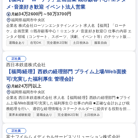
メ･音楽好き歓迎 イベント法人営業
34万2600円～50万3700円
月給
福岡県福岡市中央区
企業名 株式会社ローソンエンタテインメント 求人名 【福岡】「ローチ
ケ」企画営業 ☆既存顧客中心！☆エンタメ･音楽好き歓迎◎ 仕事の内容 エ
ンタメ領域（コンサート、スポーツ、演劇、イベント等）のチケット販売
を展開する当社にて、「ローチケ」ブランドを活用したチケットの仕入れ
退職金あり
在宅OK
完全週休2日制
土日祝休み
服装自由
営業を担当いただきます。営業活動は、いわゆる「外回り」ではなく、 社
内での企画・進行業務が中心。取引先からの依頼に対し、販売開始からイ
ベント終了まで責任を持って進行し、無事完了させることが営業のやりが
正社員
いです。 一方で、競合や未取引先へのアプローチを地道に積み重ねる姿勢
西日本鉄道株式会社
が求められます。既存顧客との取引が約9割を占める中で、1枚・1件でも
【福岡/経理】西鉄の経理部門 プライム上場/Web面接
新規のチケットや顧客を獲得することにこだわれる方を歓迎します。 ※個
可/充実した福利厚生 管理会計
人予算・ノルマはありません。 募集職種 【福岡】「ローチケ」企画営業
24万円以上
月給
☆既存顧客中心！☆エンタメ･音楽好き歓迎◎
福岡県福岡市中央区
企業名 西日本鉄道株式会社 求人名 【福岡/経理】西鉄の経理部門★プライ
ム上場/Web面接可/充実した福利厚生◎ 仕事の内容 ■正確な会計および税
務処理を行い、適切な経理情報をステークホルダーに提供する役割を担っ
ていただきます。 【具体的には】 ■決算や財務諸表の作成、監査対応、会
業界未経験歓迎
退職金あり
完全週休2日制
土日祝休み
社の安定運営を支える資金繰りなどの業務を行っていただきます。 ※これ
までのご経験や適性に合わせてお任せする業務が異なります 募集職種
【福岡/経理】西鉄の経理部門★プライム上場/Web面接可/充実した福利厚
正社員
生◎
富士フイルムメディカルサービスソリューション株式会社