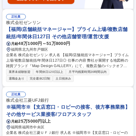
正社員
株式会社ゼンリン
【福岡/店舗統括マネージャー】プライム上場/複数店舗
統括/年間休日127日 その他店舗管理/運営/支援
48万1000円～51万8000円
月給
福岡県北九州市戸畑区
企業名 株式会社ゼンリン 求人名 【福岡/店舗統括マネージャー】プライム
上場/複数店舗統括/年間休日127日◎ 仕事の内容 弊社が展開する地図柄の
雑貨ブランド『Map Design GALLERY』にて、複数店舗のバックオフィ
ス業務を担う部署の組織マネージメントをお任せします。 売上の最大化に
業界未経験歓迎
年間休日120日以上
月平均残業時間20時間以内
向けた店舗運営戦略の立案・推進や、バックオフィス業務の効率化を通し
退職金あり
完全週休2日制
土日祝休み
て、店舗と本部の連携強化および業績向上の実現を目指すポジションで
す。 【具体的には】■組織のマネージメント ■店舗バックオフィス業務 ■
店舗運営戦略の立案・推進 募集職種 【福岡/店舗統括マネージャー】プラ
正社員
イム上場/複数店舗統括/年間休日127日◎
株式会社三菱UFJ銀行
※福岡市※【支店窓口・ロビーの接客、後方事務業務】
その他サービス業接客/フロアスタッフ
25万5000円以上
月給
福岡県福岡市中央区
企業名 株式会社三菱ＵＦＪ銀行 求人名 ※福岡市※【支店窓口・ロビーの