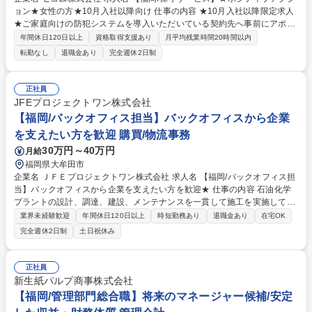
ョン★女性の方★10月入社以降向け 仕事の内容 ★10月入社以降限定求人
★ご家庭向けの防犯システムを導入いただいている契約先へ事前にアポイ
ントを取ったうえで電池や機器の定期交換などを主に担当していただきま
年間休日120日以上
資格取得支援あり
月平均残業時間20時間以内
す。 女性が活躍している部署となります。 採用後、研修・ＯＪＴを丁寧
転勤なし
退職金あり
完全週休2日制
に行うため、未経験から安心して就業いただけますのでご安心ください。
残業月平均10時間程度でワークライフバランスの取れた環境です。 募集
職種 【福岡/保守サービス】★ポジティブアクション★女性の方★10月入
正社員
社以降向け
JFEプロジェクトワン株式会社
【福岡/バックオフィス担当】バックオフィスから企業
を支えたい方を歓迎 購買/物流事務
30万円～40万円
月給
福岡県大牟田市
企業名 ＪＦＥプロジェクトワン株式会社 求人名 【福岡/バックオフィス担
当】バックオフィスから企業を支えたい方を歓迎★ 仕事の内容 石油化学
プラントの設計、調達、建設、メンテナンスを一貫して施工を実施してい
る当社にて、福岡県大牟田市拠点のバックオフィス業務をご担当いただき
業界未経験歓迎
年間休日120日以上
時短勤務あり
退職金あり
在宅OK
ます。 具体的には資材調達や施工情報に関するバックオフィス業務、拠点
完全週休2日制
土日祝休み
内の人員や備品管理等をご担当いただきます。 また本社からの連絡による
システム更新周知や拠点内サポートもご対応いただきます。 募集職種
【福岡/バックオフィス担当】バックオフィスから企業を支えたい方を歓迎
正社員
★
新生紙パルプ商事株式会社
【福岡/管理部門総合職】将来のマネージャー候補/安定