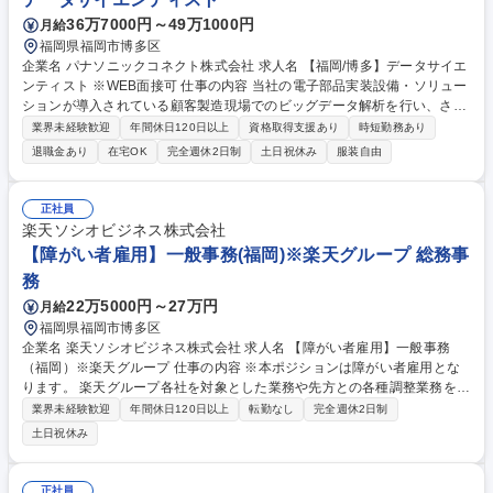
36万7000円～49万1000円
月給
福岡県福岡市博多区
企業名 パナソニックコネクト株式会社 求人名 【福岡/博多】データサイエ
ンティスト ※WEB面接可 仕事の内容 当社の電子部品実装設備・ソリュー
ションが導入されている顧客製造現場でのビッグデータ解析を行い、さら
なるパフォーマンス向上のため以下のような業務をご担当いただきます。
業界未経験歓迎
年間休日120日以上
資格取得支援あり
時短勤務あり
・データ分析に基づく当社設備・ソリューションのシステム開発 顧客の製
退職金あり
在宅OK
完全週休2日制
土日祝休み
服装自由
造現場における電子部品実装ラインの稼働データや生産計画データなどを
解析し、人が考える以上の生産計画の自動最適化、トラブル・不良品の自
動予測等、稼働率・スループットの劇的な向上を実現するためのシステム
正社員
設計、開発を主導いただきます。 ・組織全体のデータリテラシー向上への
楽天ソシオビジネス株式会社
貢献 募集職種 【福岡/博多】データサイエンティスト ※WEB面接可
【障がい者雇用】一般事務(福岡)※楽天グループ 総務事
務
22万5000円～27万円
月給
福岡県福岡市博多区
企業名 楽天ソシオビジネス株式会社 求人名 【障がい者雇用】一般事務
（福岡）※楽天グループ 仕事の内容 ※本ポジションは障がい者雇用とな
ります。 楽天グループ各社を対象とした業務や先方との各種調整業務をご
担当頂きます。 【詳細】■総務関連業務■人事労務、教育研修関連業務■経
業界未経験歓迎
年間休日120日以上
転勤なし
完全週休2日制
理事務（決済代行、立替金処理など）■サービス運用関連業務（楽天が展
土日祝休み
開するサービスの運用、情報精査、審査、メルマガ制作など）■発送・PD
F化・印刷関連業務（キャンペーン運営事務局対応、補助、物品の梱包、
発送など） ※上記の業務のうちいずれかをご担当いただきます。※仕事内
正社員