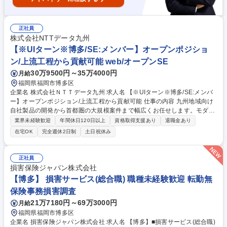
正社員
株式会社NTTデータ九州
【※UIターン※博多/SE:メンバー】オープンポジショ
ン/上流工程から貢献可能 web/オープンSE
30万9500円～35万4000円
月給
福岡県福岡市博多区
企業名 株式会社ＮＴＴデータ九州 求人名 【※UIターン※博多/SE:メンバ
ー】オープンポジション/上流工程から貢献可能 仕事の内容 九州地域向け
自社製品の開発から首都圏の大規模案件まで幅広くお任せします。モダン
技術を活用し、上流から最先端のシステム開発に挑戦できる環境です。
業界未経験歓迎
年間休日120日以上
資格取得支援あり
退職金あり
【詳細】 ■公共：九州の自治体向けシステム開発、中央省庁向け大規模開
在宅OK
完全週休2日制
土日祝休み
発 ■金融：地場金融機関の業務システム、ネットバンキング等の開発 ■法
人：九州を代表する大手企業の基幹システム開発・保守 ■文教：大学・図
書館向け自社パッケージ（LiveCampus等）開発 ■DX：AWS等を活用し
正社員
たDXソリューション開発、データ活用支援 ■上流工程から企画・設計、開
損害保険ジャパン株式会社
発、保守まで一貫して携わります。 募集職種 【※UIターン※博多/SE:メ
【博多】 損害サービス(総合職) 職種未経験歓迎 転勤無
ンバー】オープンポジション/上流工程から貢献可能
保険事務損害調査
21万7180円～69万3000円
月給
福岡県福岡市博多区
企業名 損害保険ジャパン株式会社 求人名 【博多】■損害サービス(総合職)