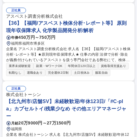
の業務を行っていただきます。※これまでのご経験や適性に合わせてお任
せする業務が異なります 募集職種 【福岡/DX・ICT推進】東証プライム上
正社員
場企業/WEB面接可/完全週休2日
アスベスト調査分析株式会社
【36】【福岡/アスベスト検体分析･レポート等】 原則
現年収保障求人 化学製品開発分析/解析
450万円～750万円
年俸
福岡県福岡市博多区
企業名 アスベスト調査分析株式会社 求人名 【36】【福岡/アスベスト検体
分析･レポート等】★原則現年収保障求人★ 仕事の内容 法律で分析･除去
が義務付けられているアスベストを扱う専門会社である弊社にて、検体の
分析、分析レポート作成を中心にお任せします。 ★経験者歓迎・現年収保
業界未経験歓迎
副業・WワークOK
年間休日120日以上
資格取得支援あり
障いたします★ 法改正により建物解体時などのアスベストの調査･分析が
転勤なし
退職金あり
完全週休2日制
土日祝休み
服装自由
義務付けられており、顧客ニーズ増に対する増員採用です。 「変更の範
囲：当社業務全般」 ※福岡拠点は立ち上げの為、入社後半年間は愛知県で
の勤務となります。 募集職種 【36】【福岡/アスベスト検体分析･レポー
正社員
ト等】★原則現年収保障求人★
株式会社トーシン
【北九州市/店舗SV】未経験歓迎/年休123日/「#C-pl
a」カプセルトイ/残業少なめ その他エリアマネージャ
ー
20万9000円～27万1500円
月給
福岡県
企業名 株式会社トーシン 求人名 【北九州市/店舗SV】未経験歓迎/年休12