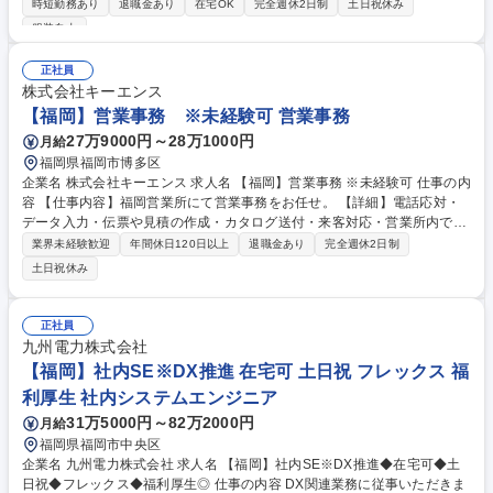
時短勤務あり
退職金あり
在宅OK
完全週休2日制
土日祝休み
職種としては、営業職、システムエンジニア職、カストマーエンジニア
服装自由
職、販売推進部スタッフ、営業計画スタッフ等がございます。 【仕事例】
・庶務業務：予算・OP作成 ・特約店契約・管理 ・DX推進：業務改善/企
正社員
画検討 ・営業サポート業務（顧客対応/システム 入力、支社内運用業務）
株式会社キーエンス
・ネットワーク管理 募集職種 九州エリア:オープンポジション【障がい者
【福岡】営業事務 ※未経験可 営業事務
手帳をお持ちの方対象】
27万9000円～28万1000円
月給
福岡県福岡市博多区
企業名 株式会社キーエンス 求人名 【福岡】営業事務 ※未経験可 仕事の内
容 【仕事内容】福岡営業所にて営業事務をお任せ。 【詳細】電話応対・
データ入力・伝票や見積の作成・カタログ送付・来客対応・営業所内で発
生する事務業務や業務改善等の支店運営への関与をお任せします。 【教育
業界未経験歓迎
年間休日120日以上
退職金あり
完全週休2日制
制度】ご入社後、育成担当とペアになりながらOJTにて業務を覚えていた
土日祝休み
だくことが可能です。業務システムがきちんと構築されているため、スム
ーズに仕事に慣れることができる環境です。また、「チームで成果を出す
文化」があり、良いやり方を積極的に共有しながら常に改善を目指す風土
正社員
のため、安心して業務に取り組んでいただけます。 募集職種 【福岡】営
九州電力株式会社
業事務 ※未経験可
【福岡】社内SE※DX推進 在宅可 土日祝 フレックス 福
利厚生 社内システムエンジニア
31万5000円～82万2000円
月給
福岡県福岡市中央区
企業名 九州電力株式会社 求人名 【福岡】社内SE※DX推進◆在宅可◆土
日祝◆フレックス◆福利厚生◎ 仕事の内容 DX関連業務に従事いただきま