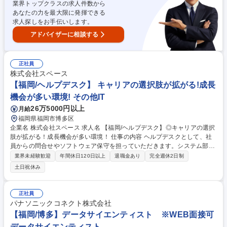
業界トップクラスの求人件数から
あなたの力を最大限に発揮できる
求人探しをお手伝いします。
アドバイザーに相談する
正社員
株式会社スペース
【福岡/ヘルプデスク】 キャリアの選択肢が拡がる!成長
機会が多い環境! その他IT
26万5000円以上
月給
福岡県福岡市博多区
企業名 株式会社スペース 求人名 【福岡/ヘルプデスク】◎キャリアの選択
肢が拡がる！成長機会が多い環境！ 仕事の内容 ヘルプデスクとして、社
員からの問合せやソフトウェア保守を担っていただきます。システム部門
の専門性強化を図っており、将来的にはチーフとして活躍していただくこ
業界未経験歓迎
年間休日120日以上
退職金あり
完全週休2日制
とを期待しております。 【具体的には】・社員からの問合せ ・端末のセ
土日祝休み
ットアップ、及びメンテナンス ・基幹システムやSaaSの不具合対応 ・入
社や異動、退職時の権限設定（部署や社員の役割によって、利用可能なア
プリやツール、及び閲覧可能なフォルダの設定が異なるため） ・セキュリ
正社員
ティ研修の起案、実施 募集職種 【福岡/ヘルプデスク】◎キャリアの選択
パナソニックコネクト株式会社
肢が拡がる！成長機会が多い環境！
【福岡/博多】データサイエンティスト ※WEB面接可
データサイエンティスト