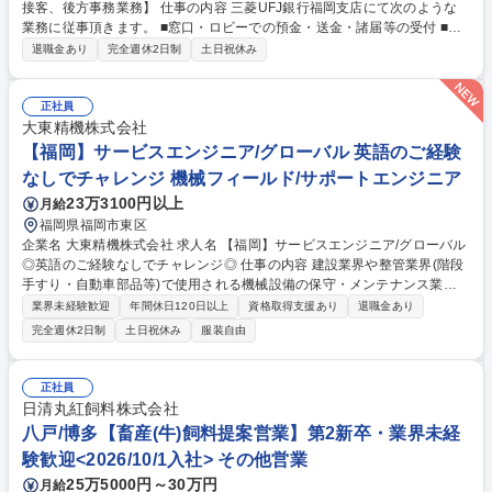
接客、後方事務業務】 仕事の内容 三菱UFJ銀行福岡支店にて次のような
業務に従事頂きます。 ■窓口・ロビーでの預金・送金・諸届等の受付 ■窓
口後方でのオペレーション業務 ■ご来店されたお客様に対する金融商品
退職金あり
完全週休2日制
土日祝休み
（投資信託等）のご提案・販売 募集職種 ※福岡市※【支店窓口・ロビー
の接客、後方事務業務】
正社員
大東精機株式会社
【福岡】サービスエンジニア/グローバル 英語のご経験
なしでチャレンジ 機械フィールド/サポートエンジニア
23万3100円以上
月給
福岡県福岡市東区
企業名 大東精機株式会社 求人名 【福岡】サービスエンジニア/グローバル
◎英語のご経験なしでチャレンジ◎ 仕事の内容 建設業界や整管業界(階段
手すり・自動車部品等)で使用される機械設備の保守・メンテナンス業務
です。未経験からでも技術を身につけ、ものづくりの現場を支えるやりが
業界未経験歓迎
年間休日120日以上
資格取得支援あり
退職金あり
いのある仕事です。 【入社後】文系の方でもゼロから機械や業界について
完全週休2日制
土日祝休み
服装自由
学べる入社後研修の他、個人に合わせたOJT含めフォローアップを実施し
ます。ベテラン社員の教育意識が高く、周囲からフィードバックを受けな
がら成長できます。 【採用背景】海外事業の拡大、そのための組織体制構
正社員
築のための増員採用です。自身次第でアフターフォロー業務の枠を超えた
日清丸紅飼料株式会社
業務に挑戦する機会もあります。海外事業に携わりたい本気度高い方の応
八戸/博多【畜産(牛)飼料提案営業】第2新卒・業界未経
募を期待します。 募集職種 【福岡】サービスエンジニア/グローバル◎英
験歓迎<2026/10/1入社> その他営業
語のご経験なしでチャレンジ◎
25万5000円～30万円
月給