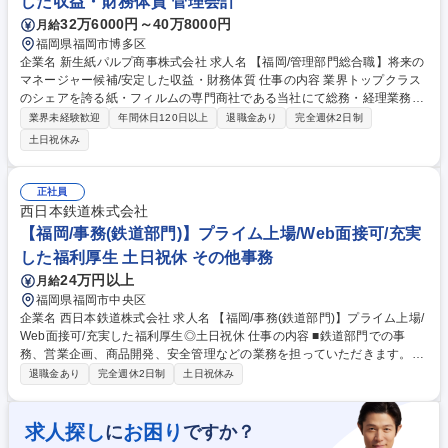
した収益・財務体質 管理会計
32万6000円～40万8000円
月給
福岡県福岡市博多区
企業名 新生紙パルプ商事株式会社 求人名 【福岡/管理部門総合職】将来の
マネージャー候補/安定した収益・財務体質 仕事の内容 業界トップクラス
のシェアを誇る紙・フィルムの専門商社である当社にて総務・経理業務中
心に管理部門全般の業務をお任せします。 【業務詳細】当社にて、将来の
業界未経験歓迎
年間休日120日以上
退職金あり
完全週休2日制
幹部候補として総務・経理業務を中心に管理部門全般の業務お任せしま
土日祝休み
す。 ・諸資料作成 ・新卒採用やキャリア採用等人事業務 ・総務業務・予
実管理 ・預金管理 ・月次/四半期/年次決算業務・売掛金/買掛金管理 ・与
信管理 ・その他管理部門の業務 など 募集職種 【福岡/管理部門総合職】将
正社員
来のマネージャー候補/安定した収益・財務体質
西日本鉄道株式会社
【福岡/事務(鉄道部門)】プライム上場/Web面接可/充実
した福利厚生 土日祝休 その他事務
24万円以上
月給
福岡県福岡市中央区
企業名 西日本鉄道株式会社 求人名 【福岡/事務(鉄道部門)】プライム上場/
Web面接可/充実した福利厚生◎土日祝休 仕事の内容 ■鉄道部門での事
務、営業企画、商品開発、安全管理などの業務を担っていただきます。
【具体的には】 ■鉄道事業運営のための事業計画の策定や収益強化に繋が
退職金あり
完全週休2日制
土日祝休み
る営業企画や商品開発、列車の運行に関わる安全推進などの業務を行って
いただきます。※これまでのご経験や適性に合わせてお任せする業務が異
なります 募集職種 【福岡/事務(鉄道部門)】プライム上場/Web面接可/充実
求人探し
お困り
に
ですか？
した福利厚生◎土日祝休