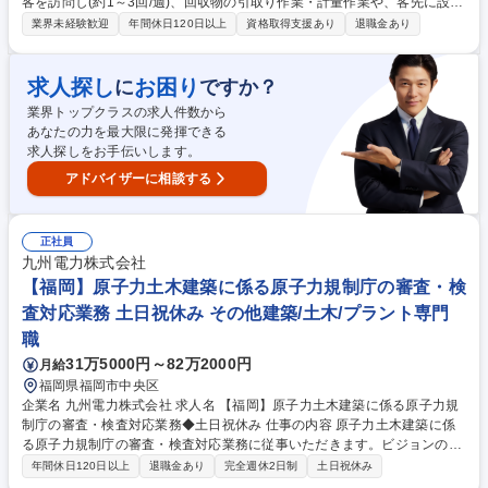
客を訪問し(約1～3回/週)、回収物の引取り作業・計量作業や、客先に設置
された回収装置の交換/メンテナンス作業を行っていただきます。 【回収
業界未経験歓迎
年間休日120日以上
資格取得支援あり
退職金あり
物とは】工場等ででる貴金属含有の回収物です。例えば、固形系(プレス
屑/リードフレーム/回路基板/セラミックパッケージ/装飾品/廃フィルター)/
液体系(廃めっき液) がございます。 協力会社(運送会社等)と一緒に顧客を
求人探し
お困り
に
ですか？
訪問し作業を行う事もございます。 入社後数か月程度、湘南工場(神奈川
業界トップクラスの求人件数から
県平塚市長瀞2-14)で研修頂く予定です。 募集職種 福岡【回収物の引き取
あなたの力を最大限に発揮できる
り/装置のメンテナンス業務】田中貴金属
求人探しをお手伝いします。
アドバイザーに相談する
正社員
九州電力株式会社
【福岡】原子力土木建築に係る原子力規制庁の審査・検
査対応業務 土日祝休み その他建築/土木/プラント専門
職
31万5000円～82万2000円
月給
福岡県福岡市中央区
企業名 九州電力株式会社 求人名 【福岡】原子力土木建築に係る原子力規
制庁の審査・検査対応業務◆土日祝休み 仕事の内容 原子力土木建築に係
る原子力規制庁の審査・検査対応業務に従事いただきます。ビジョンの実
現に向け、カーボンマイナスや新事業への進出など、私たちと共に新たな
年間休日120日以上
退職金あり
完全週休2日制
土日祝休み
フィールドへ挑戦していただける仲間を歓迎します。 ・自然現象（地震・