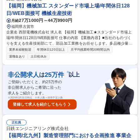
せた独自システム「訪問対応支援システム P-GAIROS」を活用できます。
【福岡】機械加工 スタンダード市場上場/年間休日128
募集職種 【福岡】アフターサービス担当/年休129日/安定した固定給/定着
日/WEB面接可 機械生産技術
率◎
27万1000円～44万9900円
月給
福岡県古賀市
企業名 西部電機株式会社 求人名 【福岡】機械加工★スタンダード市場上
場/年間休日128日/WEB面接可 仕事の内容 【業務内容】■当社のものづく
りを支える生産技術部にて、部品加工業務をお任せします。多品種少量生
産の強みを活かし、精度の高いものづくりを追求するポジションです。
業界未経験歓迎
年間休日120日以上
月平均残業時間20時間以内
【業務詳細】■各事業部から依頼される試作部品や量産部品などの加工が
退職金あり
土日祝休み
メインです。図面をもとに部品の加工をしていただきます。 【入社後の流
れ】■まずは当社の設備や加工フローに慣れていただくため、OJTを中心
にスタートします。経験豊富な先輩社員がサポートしますので、これまで
※
非公開求人
25
万件
は
以上
の経験を活かしつつ、当社の独自ノウハウを吸収してください。 募集職種
ご登録いただくと、約
25
万件の
【福岡】機械加工★スタンダード市場上場/年間休日128日/WEB面接可
非公開求人からご希望に沿った
求人をご紹介します。
※
2026年3月31日時点 ※求人数＝採用予定人数
登録して求人を紹介してもらう
正社員
日鉄エンジニアリング株式会社
【福岡/北九州】製造管理部門における企画推進 事業企