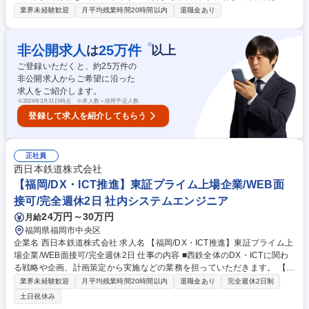
房庵】にて、フロア接客サービスをお任せします。【具体的には】■接客■
業界未経験歓迎
月平均残業時間20時間以内
退職金あり
配膳■片付け■会計■予約受付 2005年、福岡・久山町の奥深い里山に開業
した「御料理茅乃舎」から、当社の飲食事業はスタートいたしまし
た。“地域に根差した日本の文化を未来へ受け継いでいく”という想いを体
※
非公開求人
25
万件
は
以上
現すべく、御料理茅乃舎では地味深い御料理を、椒房庵では博多の美味し
ご登録いただくと、約
25
万件の
さを発信する場所として、国内外のお客様に親しまれております。メディ
非公開求人からご希望に沿った
アにも良く取り上げられる有名店にて、お客様が感動するおもてなしを体
求人をご紹介します。
現いただきます。 募集職種 【博多駅直結】フロア接客サービス・店舗運
※
2026年3月31日時点 ※求人数＝採用予定人数
営/おだしの【茅乃舎】ブランド
登録して求人を紹介してもらう
正社員
西日本鉄道株式会社
【福岡/DX・ICT推進】東証プライム上場企業/WEB面
接可/完全週休2日 社内システムエンジニア
24万円～30万円
月給
福岡県福岡市中央区
企業名 西日本鉄道株式会社 求人名 【福岡/DX・ICT推進】東証プライム上
場企業/WEB面接可/完全週休2日 仕事の内容 ■西鉄全体のDX・ICTに関わ
る戦略や企画、計画策定から実施などの業務を担っていただきます。 【具
体的には】 ■デジタル技術を活用したビジネス創出や新サービスの提供、
業界未経験歓迎
月平均残業時間20時間以内
退職金あり
完全週休2日制
情報システムの企画、導入、運用、業務改善、生産性向上施策の実施をは
土日祝休み
じめ、西鉄グループにおけるネットワーク管理から情報セキュリティなど