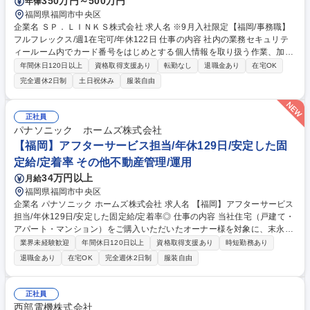
350万円～500万円
年俸
福岡県福岡市中央区
企業名 ＳＰ．ＬＩＮＫＳ株式会社 求人名 ※9月入社限定【福岡/事務職】
フルフレックス/週1在宅可/年休122日 仕事の内容 社内の業務セキュリテ
ィールーム内でカード番号をはじめとする個人情報を取り扱う作業、加盟
店からのお申込み受付・カード会社申請・登録。 ★電話対応1割,事務作業
年間休日120日以上
資格取得支援あり
転勤なし
退職金あり
在宅OK
9割/電話は加盟店様,カード会社対応がメイン。 ■クレジットカード決済の
完全週休2日制
土日祝休み
服装自由
不正取引に関する照会・問い合わせ対応 (専用システムでの検索、Excel・
Access・Kintoneでのデータ入力・修正・保存)→対応については上長のダ
ブルチェックが入るため安心◎■加盟店様・カード会社様への電話・メー
正社員
ル対応(主に法人対応)■新規加盟店からのお申込み受付・登録業務・東京本
パナソニック ホームズ株式会社
社や営業担当との連携・調整■マクロ、RPA、システム化による業務改
【福岡】アフターサービス担当/年休129日/安定した固
善・BPR提案(一部電話対応のない業務もあり) 募集職種 ※9月入社限定
定給/定着率 その他不動産管理/運用
【福岡/事務職】フルフレックス/週1在宅可/年休122日
34万円以上
月給
福岡県福岡市中央区
企業名 パナソニック ホームズ株式会社 求人名 【福岡】アフターサービス
担当/年休129日/安定した固定給/定着率◎ 仕事の内容 当社住宅（戸建て・
アパート・マンション）をご購入いただいたオーナー様を対象に、末永く
安心してお住まいいただくためのアフターサービス業務全般を担当してい
業界未経験歓迎
年間休日120日以上
資格取得支援あり
時短勤務あり
ただきます。 ■技術を活かした「住まいの資産価値」の維持・向上：専門
退職金あり
在宅OK
完全週休2日制
服装自由
知識を活かし、経年変化に応じた最適なメンテナンス計画をオーナー様に
共有 ■自身の裁量で進めるアフターサービス：新築引き渡し後の設備機器
の正しい使い方説明/建具の調整といった日常の「お困りごと」に対応 ■最
正社員
新AI「P-GAIROS」が技術判断をサポート：顧客データ/生成AIを組み合わ
西部電機株式会社