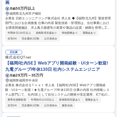
画
50万円以上
月給
福岡県北九州市戸畑区
企業名 日鉄エンジニアリング株式会社 求人名 ◆【福岡/北九州】製造管理
部門における企画推進 仕事の内容 製造技術・管理部は、当社事業におけ
る環境関連施設、洋上風力基礎等の装置や製品の品質・納期を管理し工事
現場へ安定供給する役割を担います。 本業務では、全ての装置・製品を社
年間休日120日以上
資格取得支援あり
時短勤務あり
退職金あり
外メーカーに発注するため、一品一様の“ものづくり”を管理する要領を理
在宅OK
完全週休2日制
土日祝休み
解し、組織運用における課題抽出・施策立案を推進して実行管理する部隊
へ落とし込んでいく必要があります。具体的には、事業戦略に紐づいた人
員配置と育成計画策定・業務要領プロセスの改善・サプライチェーンの構
正社員
築などです。 募集職種 ◆【福岡/北九州】製造管理部門における企画推進
株式会社QTnet
【福岡/社内SE】Webアプリ開発経験・UIターン歓迎!
九電グループ/年休130日 社内システムエンジニア
29万円～35万円
月給
福岡県福岡市中央区
企業名 株式会社ＱＴｎｅｔ 求人名 【福岡/社内SE】Webアプリ開発経
験・UIターン歓迎！★九電グループ/年休130日 仕事の内容 社内情報シス
テム部門にて、社内SEとして自社システムの開発や安定運用、ICT化の推
進をお任せします。事業を牽引するビジネスパートナーとして、従業員の
業界未経験歓迎
年間休日120日以上
資格取得支援あり
退職金あり
働き方改革や業務効率化に直結するやりがいがあります。 ■社内業務のIT
在宅OK
完全週休2日制
土日祝休み
服装自由
化に関する計画の策定 ■社内IT化関連システムの開発および運用や改善業
務(営業関連や技術関連およびバックオフィス関連システムなど) ■全社的