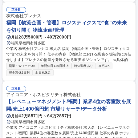
津波・火山等）に係る原子力規制庁の審査対応 ・耐震・耐津波設計に係る
原子力規制庁の審査対応 ・原子力発電所工事に係る原子力規制庁の検査対
正社員
応 ■変更の範囲：会社の定める業務 募集職種 【福岡】原子力土木建築に
株式会社プレナス
係る原子力規制庁の審査・検査対応業務◆土日祝休み
福岡【物流企画・管理】ロジスティクスで"食"の未来
を切り開く 物流企画/管理
28万5000円～40万2000円
月給
福岡県福岡市博多区
企業名 株式会社プレナス 求人名 福岡【物流企画・管理】ロジスティクス
で"食"の未来を切り開く 仕事の内容 【物流部における業務を段階的にお任
せします】プレナスの物流を発展させる重要ポジションです。 ≪具体的に
は≫◇物流コスト削減策の立案・推進 ◇グループ会社・各部署との連携
副業・WワークOK
年間休日120日以上
時短勤務あり
在宅OK
◇商材などの入出庫管理 ◇商材の品質管理 ◇欠陥商材の回収・問い合わ
完全週休2日制
土日祝休み
せ受付 ◇受注・発注・納品管理(店舗からの発注監視/在庫倉庫の発注監視)
◇伝票の整理・保管管理 ◇持続可能な物流網の立案・検証・構築 ◇見積
価格の評価と価格交渉 ◇在庫センター・配送センターの管理 募集職種 福
正社員
岡【物流企画・管理】ロジスティクスで"食"の未来を切り開く
アイコニア・ホスピタリティ株式会社
【レベニューマネジメント/福岡】業界4位の客室数を展
開/売上1400億円超 市場リサーチ/データ分析
42万8571円～64万2857円
月給
福岡県福岡市博多区
企業名 アイコニア・ホスピタリティ株式会社 求人名 【レベニューマネジ
メント/福岡】業界4位の客室数を展開/売上1400億円超 仕事の内容 ホテル