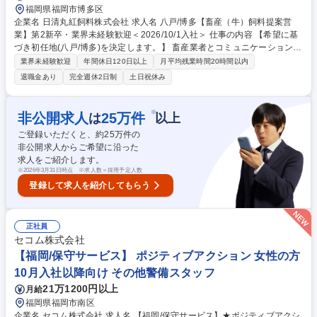
福岡県福岡市博多区
企業名 日清丸紅飼料株式会社 求人名 八戸/博多【畜産（牛）飼料提案営
業】第2新卒・業界未経験歓迎＜2026/10/1入社＞ 仕事の内容 【希望に基
づき初任地(八戸/博多)を決定します。】 畜産業者とコミュニケーションを
とりながら、自社製品を提案するお仕事です。畜産(牛)の配合飼料営業に
業界未経験歓迎
年間休日120日以上
月平均残業時間20時間以内
携わって頂きます。 【営業業務】 ■養牛生産者や販売代理店向けに配合飼
退職金あり
完全週休2日制
土日祝休み
料の販売を担当して頂きます。 ■製品の提案、使い方の指導 や飼養管理の
コンサルティング など ■補助事業申請など支援業務。 ■顧客との信頼関係
構築を行って頂きます。 ※研修期間をしっかりと設け、業務に順応できる
※
非公開求人
25
万件
は
以上
よう支援いたします。 募集職種 八戸/博多【畜産（牛）飼料提案営業】第
ご登録いただくと、約
25
万件の
2新卒・業界未経験歓迎＜2026/10/1入社＞
非公開求人からご希望に沿った
求人をご紹介します。
※
2026年3月31日時点 ※求人数＝採用予定人数
登録して求人を紹介してもらう
正社員
セコム株式会社
【福岡/保守サービス】 ポジティブアクション 女性の方
10月入社以降向け その他警備スタッフ
21万1200円以上
月給
福岡県福岡市南区
企業名 セコム株式会社 求人名 【福岡/保守サービス】★ポジティブアクシ