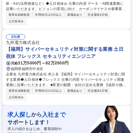
析・AIの活用推進など）◆土日祝休み 仕事の内容 データ・AI関連業務に
従事いただきます。ビジョンの実現に向け、カーボンマイナスや新事業へ
の進出など、私たちと共に新たなフィールドへ挑戦していただける仲間を
業界未経験歓迎
年間休日120日以上
退職金あり
完全週休2日制
歓迎します。 ・データ分析・AIの活用推進、実装 ・データ・AI基盤の整
土日祝休み
備（技術調査を含む） ・データ・AI戦略、ガバナンスに関する業務 ■変更
の範囲：会社の定める業務 募集職種 【福岡】データ・AI関連業務（デー
タ分析・AIの活用推進など）◆土日祝休み
正社員
九州電力株式会社
【福岡】サイバーセキュリティ対策に関する業務 土日
祝休 フレックス セキュリティエンジニア
31万5000円～82万2000円
月給
福岡県福岡市中央区
企業名 九州電力株式会社 求人名 【福岡】サイバーセキュリティ対策に関
する業務◆土日祝休◆フレックス 仕事の内容 サイバーセキュリティ関連
業務に従事いただきます。 ■変更の範囲：会社の定める業務 【成長や挑戦
を後押しする環境】個人の思い（Will）と九電グループのビジョンを結び
業界未経験歓迎
年間休日120日以上
退職金あり
完全週休2日制
付け、人と組織が共に成長しながら価値創出につなげていく人的資本経営
土日祝休み
を推進しています。事業を支える専門力の向上に加え、社員の自律的な成
長と学びを支援する教育・研修の充実、多様な人材が活躍できる環境をつ
くるための人事評価・処遇制度の見直しなど、自律的な成長・挑戦を支援
求人探し
入社まで
から
する環境整備にも積極的に取り組んでいます。 募集職種 【福岡】サイバ
サポートします！
ーセキュリティ対策に関する業務◆土日祝休◆フレックス
求人の紹介をはじめ、書類添削や