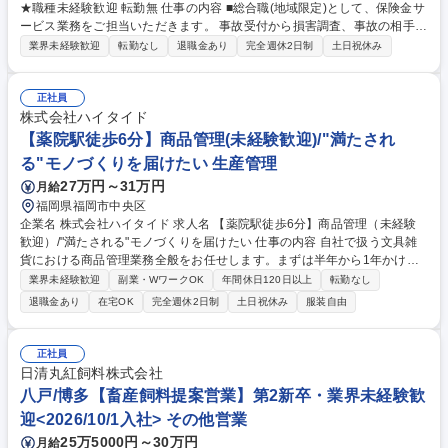
★職種未経験歓迎 転勤無 仕事の内容 ■総合職(地域限定)として、保険金サ
ービス業務をご担当いただきます。 事故受付から損害調査、事故の相手方
との交渉などを行い、保険金のお支払いまでを行います。単に保険金をお
業界未経験歓迎
転勤なし
退職金あり
完全週休2日制
土日祝休み
支払いするだけではなく、 お客さまの不安を解消できるように寄り添い、
1日でも早く安心と保険金をお届けをします。保険の真価が問われる事故
対応の最前線です。 ■研修体制： OJT担当が付きながら、最初はシンプル
正社員
な案件からお任せしていきますので、未経験の方でもしっかりキャッチア
株式会社ハイタイド
ップいただける環境です。 ※総合職の為、損害サービス以外のポジション
【薬院駅徒歩6分】商品管理(未経験歓迎)/"満たされ
への異動可能性あり 募集職種 【博多】■損害サービス(総合職) ★職種未経
る"モノづくりを届けたい 生産管理
験歓迎 転勤無
27万円～31万円
月給
福岡県福岡市中央区
企業名 株式会社ハイタイド 求人名 【薬院駅徒歩6分】商品管理（未経験
歓迎）/"満たされる"モノづくりを届けたい 仕事の内容 自社で扱う文具雑
貨における商品管理業務全般をお任せします。まずは半年から1年かけて
商品の受入や検品などの業務を段階的に習得していただきます。扱う商品
業界未経験歓迎
副業・WワークOK
年間休日120日以上
転勤なし
は多種多様、様々な製品に携わることが出来ます。 ≪詳細≫■資材の管
退職金あり
在宅OK
完全週休2日制
土日祝休み
服装自由
理・発注、納期の管理・調整 ■入荷した商品のチェック（検品）および不
具合時の工場対応 ■自社システムへのデータ入力、在庫管理・棚卸作業 ■
運送会社や倉庫、外部作業所との連携・スケジュール管理 ■社用車（ハイ
正社員
エース）を運転してのサンプル品運搬（月4回程度、片道50分ほど。15～
日清丸紅飼料株式会社
20kgの運搬を伴う） など、商品管理に関わる幅広い業務に携わります。
八戸/博多【畜産飼料提案営業】第2新卒・業界未経験歓
募集職種 【薬院駅徒歩6分】商品管理（未経験歓迎）/"満たされる"モノづ
迎<2026/10/1入社> その他営業
くりを届けたい
25万5000円～30万円
月給