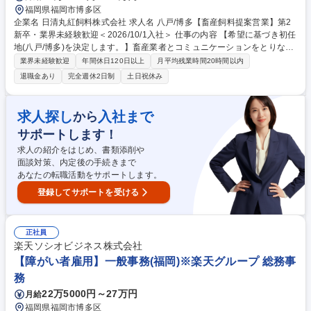
福岡県福岡市博多区
企業名 日清丸紅飼料株式会社 求人名 八戸/博多【畜産飼料提案営業】第2
新卒・業界未経験歓迎＜2026/10/1入社＞ 仕事の内容 【希望に基づき初任
地(八戸/博多)を決定します。】畜産業者とコミュニケーションをとりなが
ら、自社製品を提案するお仕事です。畜産(豚、鶏/牛)の配合飼料営業に携
業界未経験歓迎
年間休日120日以上
月平均残業時間20時間以内
わって頂きます。 【営業業務】 ■畜産農家や販売代理店向けに配合飼料の
退職金あり
完全週休2日制
土日祝休み
販売を担当して頂きます。 ■製品の提案、使い方の指導 や飼養管理のコン
サルティング など ■補助事業申請など支援業務。 ■顧客との信頼関係構築
を行って頂きます。 ※研修期間をしっかりと設け、業務に順応できるよう
求人探し
入社まで
から
支援いたします。 募集職種 八戸/博多【畜産飼料提案営業】第2新卒・業
サポートします！
界未経験歓迎＜2026/10/1入社＞
求人の紹介をはじめ、書類添削や
面談対策、内定後の手続きまで
あなたの転職活動をサポートします。
登録してサポートを受ける
正社員
楽天ソシオビジネス株式会社
【障がい者雇用】一般事務(福岡)※楽天グループ 総務事
務
22万5000円～27万円
月給
福岡県福岡市博多区