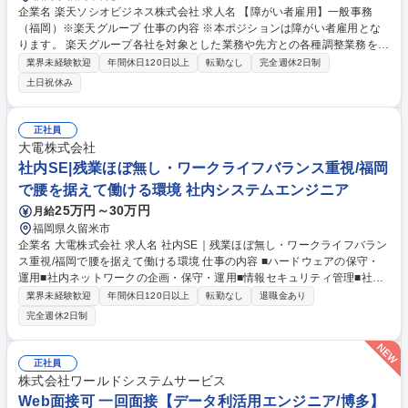
企業名 楽天ソシオビジネス株式会社 求人名 【障がい者雇用】一般事務
（福岡）※楽天グループ 仕事の内容 ※本ポジションは障がい者雇用とな
ります。 楽天グループ各社を対象とした業務や先方との各種調整業務をご
担当頂きます。 【詳細】■総務関連業務■人事労務、教育研修関連業務■経
業界未経験歓迎
年間休日120日以上
転勤なし
完全週休2日制
理事務（決済代行、立替金処理など）■サービス運用関連業務（楽天が展
土日祝休み
開するサービスの運用、情報精査、審査、メルマガ制作など）■発送・PD
F化・印刷関連業務（キャンペーン運営事務局対応、補助、物品の梱包、
発送など） ※上記の業務のうちいずれかをご担当いただきます。※仕事内
正社員
容は障がいの状況により相談に応じます。 ※変更範囲:当社業務全般 募集
大電株式会社
職種 【障がい者雇用】一般事務（福岡）※楽天グループ
社内SE|残業ほぼ無し・ワークライフバランス重視/福岡
で腰を据えて働ける環境 社内システムエンジニア
25万円～30万円
月給
福岡県久留米市
企業名 大電株式会社 求人名 社内SE｜残業ほぼ無し・ワークライフバラン
ス重視/福岡で腰を据えて働ける環境 仕事の内容 ■ハードウェアの保守・
運用■社内ネットワークの企画・保守・運用■情報セキュリティ管理■社内
問い合わせ対応■自社システムの企画・開発・運用 等 【具体的には】社内
業界未経験歓迎
年間休日120日以上
転勤なし
退職金あり
の情報システム部門として、企画から開発、運用保守まで幅広く担当して
完全週休2日制
いただきます。業務の割合としては企画・開発と運用・保守が半々程度で
す。既存のプラットフォームを使った開発が中心で、社内従業員への対応
やサポートも重要な業務となります。セキュリティ面の管理やデバイス管
正社員
理なども担当していただきます。 募集職種 社内SE｜残業ほぼ無し・ワー
株式会社ワールドシステムサービス
クライフバランス重視/福岡で腰を据えて働ける環境
Web面接可 一回面接【データ利活用エンジニア/博多】