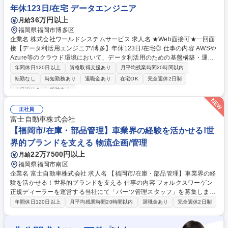
年休123日/在宅 データエンジニア
36万円以上
月給
福岡県福岡市博多区
企業名 株式会社ワールドシステムサービス 求人名 ★Web面接可★一回面
接【データ利活用エンジニア/博多】年休123日/在宅◎ 仕事の内容 AWSや
Azure等のクラウド環境において、データ利活用のための基盤構築・運用
を担当。PythonやSQLを用いたデータの抽出・加工(ETL/ELT)プロセスの
年間休日120日以上
資格取得支援あり
月平均残業時間20時間以内
実装や最適化を手掛けます。 【クラウドネイティブなデータ基盤の開発】
転勤なし
時短勤務あり
退職金あり
在宅OK
完全週休2日制
■AWS(S3, Lambda等)やAzure(Functions, Data Factory等)を利用したス
土日祝休み
服装自由
ケーラブルなデータパイプラインの構築【データエンジニアリング】■Pyt
honやSQLを用いたデータの抽出・加工(ETL/ELT)プロセスの実装および
正社員
最適化 ■最新DWH/レイクハウス製品の導入・検証 ■SnowflakeやDatabric
富士自動車株式会社
ksなどのモダンなDWHサービスを用いた、高速かつ効率的な分析基盤の
【福岡市/在庫・部品管理】車業界の経験を活かせる!世
構築 募集職種 ★Web面接可★一回面接【データ利活用エンジニア/博多】
年休123日/在宅◎
界的ブランドを支える 物流企画/管理
22万7500円以上
月給
福岡県福岡市南区
企業名 富士自動車株式会社 求人名 【福岡市/在庫・部品管理】車業界の経
験を活かせる！世界的ブランドを支える 仕事の内容 フォルクスワーゲン
正規ディーラーを運営する当社にて「パーツ管理スタッフ」を募集しま
す。最高のサービスをお届けするため、店舗での自動車部品の在庫管理を
年間休日120日以上
月平均残業時間20時間以内
退職金あり
完全週休2日制
お任せし、サービス向上に貢献する重要な役割です。 フォルクスワーゲン
車の部品（パーツ）に関する以下の業務をお任せします。 ・専用システム
※