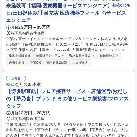
未経験可【福岡/医療機器サービスエンジニア】年休125
日/土日祝休み/手当充実 医療機器フィールド/サービス
エンジニア
23万円～35万円
月給
福岡県福岡市博多区
企業名 富士フイルムメディカルサービスソリューション株式会社 求人名
未経験可【福岡/医療機器サービスエンジニア】年休125日/土日祝休み/手
当充実 仕事の内容 【富士フイルムの注力事業/安定市場でのトップシェア
として拡大中】 医療機関の方々との的確な連携、迅速・誠実な対応を行
業界未経験歓迎
年間休日120日以上
資格取得支援あり
時短勤務あり
い、信頼関係を構築しながら支援します。(対象:MRI・CTシステム/X線画
退職金あり
在宅OK
完全週休2日制
土日祝休み
像診断システム等) 【詳細】製品の据付・点検・修理対応を行いつつ、お
客様に合わせて保守契約の提案もします。 【顧客】大学病院から個人医院
まで幅広く対応 お客様のお昼休憩や夕方の診療後の時間に合わせて訪問し
正社員
ます。 【魅力】医療業界の課題を解決し人々の健康や豊かな生活に貢献す
株式会社久原本家
ることができます。製品ラインナップが多く、デジタル化が進む医療業界
【博多駅直結】フロア接客サービス・店舗運営/おだし
で幅広いスキルを習得可能です。 募集職種 未経験可【福岡/医療機器サー
の【茅乃舎】ブランド その他サービス業接客/フロアス
ビスエンジニア】年休125日/土日祝休み/手当充実
タッフ
22万円～28万円
月給
福岡県福岡市博多区
企業名 株式会社久原本家 求人名 【博多駅直結】フロア接客サービス・店
舗運営/おだしの【茅乃舎】ブランド 仕事の内容 【茅乃舎】や【あごだし
の久原】で有名な企業 久原本家の運営する飲食店【めんたい料理 博多 椒