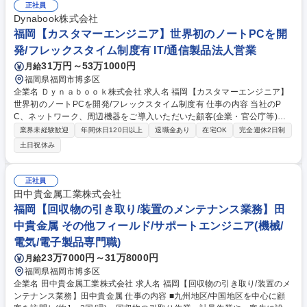
なICTデジタル化の積極的な推進と支援 ■社内OA基盤や業務システム全般
正社員
における情報セキュリティの導入や運用および保守 ■事業を進める仲間と
Dynabook株式会社
ともに製販一体で強い組織を作るための社内情報システム部門としてのリ
福岡【カスタマーエンジニア】世界初のノートPCを開
ーダーシップ発揮と各種技術サポート 募集職種 【福岡/社内SE】Webアプ
発/フレックスタイム制度有 IT/通信製品法人営業
リ開発経験・UIターン歓迎！★九電グループ/年休130日
31万円～53万1000円
月給
福岡県福岡市博多区
企業名 Ｄｙｎａｂｏｏｋ株式会社 求人名 福岡【カスタマーエンジニア】
世界初のノートPCを開発/フレックスタイム制度有 仕事の内容 当社のP
C、ネットワーク、周辺機器をご導入いただいた顧客(企業・官公庁等)に
向けたサポート業務を実施。【詳細】・PCの修理/障害対応(オンサイト対
業界未経験歓迎
年間休日120日以上
退職金あり
在宅OK
完全週休2日制
応) ・マスター作成/キッティング/設置展開作業等のPC導入支援 ・クラウ
土日祝休み
ド商材やネットワークの提案/構築/サポート ・顧客のニーズを踏まえた付
加価値やソリューションの提案/構築/サポート業務 【入社後について】入
社後の教育体制としては、OJTをメインとして先輩社員から教わっていき
正社員
ます。自社製品についての研修も実施しています。独り立ちは半年～1年
田中貴金属工業株式会社
の期間で目指して頂きますので、しっかりキャリアを形成できる環境で
福岡【回収物の引き取り/装置のメンテナンス業務】田
す。 募集職種 福岡【カスタマーエンジニア】世界初のノートPCを開発/フ
中貴金属 その他フィールド/サポートエンジニア(機械/
レックスタイム制度有
電気/電子製品専門職)
23万7000円～31万8000円
月給
福岡県福岡市博多区
企業名 田中貴金属工業株式会社 求人名 福岡【回収物の引き取り/装置のメ
ンテナンス業務】田中貴金属 仕事の内容 ■九州地区/中国地区を中心に顧