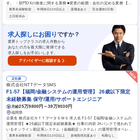
す。 ・部門DXの推進に関する業務 ■変更の範囲：会社の定める業務 【成
長や挑戦を後押しする環境】個人の思い（Will）と九電グループのビジョ
業界未経験歓迎
年間休日120日以上
退職金あり
完全週休2日制
ンを結び付け、人と組織が共に成長しながら価値創出につなげていく人的
土日祝休み
資本経営を推進しています。事業を支える専門力の向上に加え、社員の自
律的な成長と学びを支援する教育・研修の充実、多様な人材が活躍できる
環境をつくるための人事評価・処遇制度の見直しなど、自律的な成長・挑
求人探し
お困り
に
ですか？
戦を支援する環境整備にも積極的に取り組んでいます。 募集職種 【福
業界トップクラスの求人件数から
岡】社内SE※DX推進◆在宅可◆土日祝◆フレックス◆福利厚生◎
あなたの力を最大限に発揮できる
求人探しをお手伝いします。
アドバイザーに相談する
正社員
株式会社NTTデータSMS
F1-57【福岡/金融システムの運用管理】 26歳以下限定
未経験募集 保守/運用/サポートエンジニア
25万9800円～39万9030円
月給
福岡県
企業名 株式会社ＮＴＴデータＳＭＳ 求人名 F1-57【福岡/金融システムの
運用管理】★26歳以下限定未経験募集★ 仕事の内容 JAバンクで使われて
いるオンライン勘定系システム（金融勘定システム）の運用管理オペレー
ターをお任せいたします。 【業務内容詳細】 ■マシンオペレーション、監
業界未経験歓迎
年間休日120日以上
資格取得支援あり
転勤なし