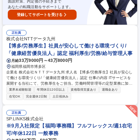
面談対策、内定後の手続きまで
あなたの転職活動をサポートします。
登録してサポートを受ける
正社員
株式会社NTTデータ九州
【博多/労務厚生】社員が安心して働ける環境づくり/
「健康経営優良法人」認定 福利厚生/労務/給与管理人事
33万9000円～43万8000円
月給
福岡県福岡市博多区
企業名 株式会社ＮＴＴデータ九州 求人名 【博多/労務厚生】社員が安心し
て働ける環境づくり/「健康経営優良法人」認定 仕事の内容 ITサービスを
展開する当社にて、労務厚生をご担当。労働時間管理等の定型業務に加
え、健康経営推進や働き方改革施策の企画立案に携わります。自ら考えよ
業界未経験歓迎
年間休日120日以上
資格取得支援あり
退職金あり
り良い職場環境づくりに貢献していただきます。 ■労働時間管理 ■健診・
在宅OK
完全週休2日制
土日祝休み
ストレスチェック実施 ■健康経営推進の企画立案 ■働き方改革施策の企画
や労務運用改善 【仕事の魅力】 グループ会社と連携し高い知見を得られ
ます。経営陣と近い距離で業務を行え、定型業務のみならず制度企画や改
正社員
善に自ら挑み、高い裁量を持って組織運営に取り組める魅力的な環境で
SP.LINKS株式会社
す。 募集職種 【博多/労務厚生】社員が安心して働ける環境づくり/「健康
※9月入社限定【福岡/事務職】フルフレックス/週1在宅
経営優良法人」認定
可/年休122日 一般事務