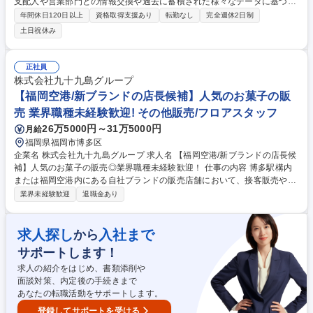
支配人や営業部門との情報交換や過去に蓄積された様々なデータに基づ
き、綿密なフォーキャストを作成、黒字化に向けた戦略膣案・レートコン
年間休日120日以上
資格取得支援あり
転勤なし
完全週休2日制
トロールをお任せします。担当ホテルは、1人1～6棟程です。 【業務詳
土日祝休み
細】■各運営ホテルの販売戦略の立案と実行支援 ■各運営ホテルのレベニ
ュー・デマンドの分析■フォーキャスト等の資料作成 ■在庫コントロール
に関する設定と管理■新規店舗オープン時の販売戦略の構築・立案など※
正社員
全国統一の予約システムを導入し、本社にいながら全てのホテルのデータ
株式会社九十九島グループ
をリアルタイムで確認が可能。また、担当ホテル領域(旅館かビジネスな
【福岡空港/新ブランドの店長候補】人気のお菓子の販
どのジャンル、担当地域など)はご経験に併せてお任せします。 募集職種
売 業界職種未経験歓迎! その他販売/フロアスタッフ
【レベニューマネジメント/福岡】業界4位の客室数を展開/売上1400億円
超
26万5000円～31万5000円
月給
福岡県福岡市博多区
企業名 株式会社九十九島グループ 求人名 【福岡空港/新ブランドの店長候
補】人気のお菓子の販売◎業界職種未経験歓迎！ 仕事の内容 博多駅構内
または福岡空港内にある自社ブランドの販売店舗において、接客販売や店
舗管理に関わっていただきます。ブランドの世界観を体現する主役とし
業界未経験歓迎
退職金あり
て、熱狂的なファンを創るお仕事です。 ■当社ブランドの販売店舗での接
客販売業務を行います。 ■売場づくりや数値管理、人材育成などの店舗管
理業務を担当します。 ■現場主体でお客様が喜ぶアイデアを考え、実行し
求人探し
入社まで
から
ます。 ■ゆくゆくは新ブランドの立ち上げにも関わります。 基本的には1
サポートします！
店舗ごとに社員を4名から5名、パート数名を配置することで接客の質を担
保します。 募集職種 【福岡空港/新ブランドの店長候補】人気のお菓子の
求人の紹介をはじめ、書類添削や
販売◎業界職種未経験歓迎！
面談対策、内定後の手続きまで
あなたの転職活動をサポートします。
登録してサポートを受ける