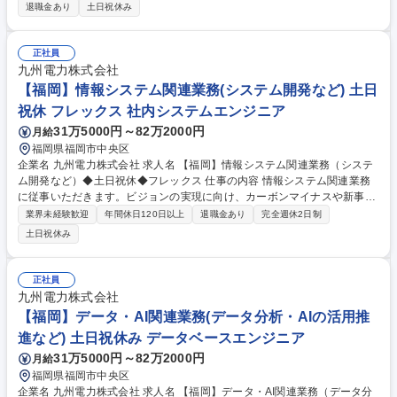
視、インシデント対応 ■システム開発に伴う運用受け入れ推進 ■改善活
退職金あり
土日祝休み
動、各種報告書作成 【業務の魅力】 ITILに基づいた大規模金融システムの
運用業務を担当することができます。 募集職種 F1-57【福岡/金融システ
ムの運用管理】★26歳以下限定未経験募集★
正社員
九州電力株式会社
【福岡】情報システム関連業務(システム開発など) 土日
祝休 フレックス 社内システムエンジニア
31万5000円～82万2000円
月給
福岡県福岡市中央区
企業名 九州電力株式会社 求人名 【福岡】情報システム関連業務（システ
ム開発など）◆土日祝休◆フレックス 仕事の内容 情報システム関連業務
に従事いただきます。ビジョンの実現に向け、カーボンマイナスや新事業
への進出など、私たちと共に新たなフィールドへ挑戦していただける仲間
業界未経験歓迎
年間休日120日以上
退職金あり
完全週休2日制
を歓迎します。 ・システム開発計画策定および企画 ・大規模システム開
土日祝休み
発プロジェクトの推進 ・IT戦略、ガバナンスに関する業務 ■変更の範囲：
会社の定める業務 募集職種 【福岡】情報システム関連業務（システム開
発など）◆土日祝休◆フレックス
正社員
九州電力株式会社
【福岡】データ・AI関連業務(データ分析・AIの活用推
進など) 土日祝休み データベースエンジニア
31万5000円～82万2000円
月給
福岡県福岡市中央区
企業名 九州電力株式会社 求人名 【福岡】データ・AI関連業務（データ分