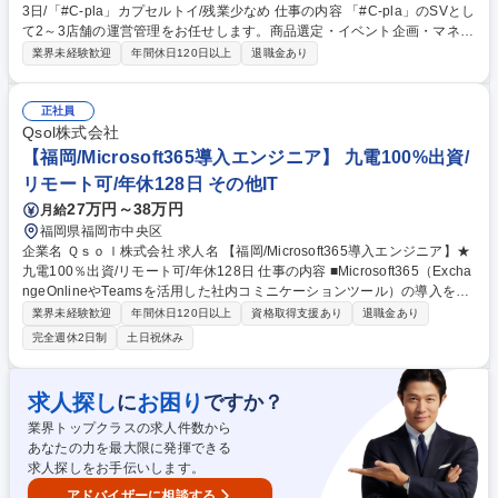
3日/「#C-pla」カプセルトイ/残業少なめ 仕事の内容 「#C-pla」のSVとし
て2～3店舗の運営管理をお任せします。商品選定・イベント企画・マネジ
メント等、業務は多岐にわたりますので裁量権を持ちながらキャリアを積
業界未経験歓迎
年間休日120日以上
退職金あり
むことが叶います。変更の範囲:当社業務全般 【業務詳細】・カプセルト
イの商品選定（月300種類のカタログ商品の中から、自店舗の客層を踏ま
えて、どのメーカーの商品を仕入れて配置するかを考えます） ・イベント
正社員
企画（季節イベント/コーナー作り）・商品の在庫管理・金銭管理（両替機
Qsol株式会社
の釣銭準備）・収益管理・人員管理（アルバイト社員の勤怠管理・育成、
【福岡/Microsoft365導入エンジニア】 九電100%出資/
採用面接）など 募集職種 【北九州市/店舗SV】未経験歓迎/年休123日/「#
リモート可/年休128日 その他IT
C-pla」カプセルトイ/残業少なめ
27万円～38万円
月給
福岡県福岡市中央区
企業名 Ｑｓｏｌ株式会社 求人名 【福岡/Microsoft365導入エンジニア】★
九電100％出資/リモート可/年休128日 仕事の内容 ■Microsoft365（Excha
ngeOnlineやTeamsを活用した社内コミニケーションツール）の導入を検
討されているお客様への提案および設計・構築・運用の業務に従事して頂
業界未経験歓迎
年間休日120日以上
資格取得支援あり
退職金あり
きます。経験に応じて、幅広く業務をお任せします 【案件例】小規模案件
完全週休2日制
土日祝休み
を通じMicrosoft365の設計・構築に関する技術を習得した後、大規模プロ
ジェクト内のMicrosoft365設計に作業責任者として従事して頂きます。
【働きやすさ】■毎週水曜日はノー残業デー。サービス残業防止のため、
求人探し
お困り
に
ですか？
勤務表とPCログ・入退室ログの乖離チェックを実施しています。 ★九州
業界トップクラスの求人件数から
電力向けプライム案件が9割/大規模案件多数。 募集職種 【福岡/Microsoft
あなたの力を最大限に発揮できる
365導入エンジニア】★九電100％出資/リモート可/年休128日
求人探しをお手伝いします。
アドバイザーに相談する