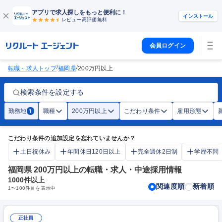
アプリで求人探しをもっと便利に！
インストール
レビュー高評価
無料
会員ログイン
/
/
転職・求人トップ
福岡県
200万円以上
検索条件を設定する
勤務地
職種
200万円以上
こだわり条件
雇用形態
1
こだわり条件の追加設定を忘れていませんか？
土日祝休み
年間休日120日以上
完全週休2日制
学歴不問
福岡県 200万円以上の転職・求人・中途採用情報
1000
件以上
関連度順
新着順
1
〜
100
件目を表示中
正社員