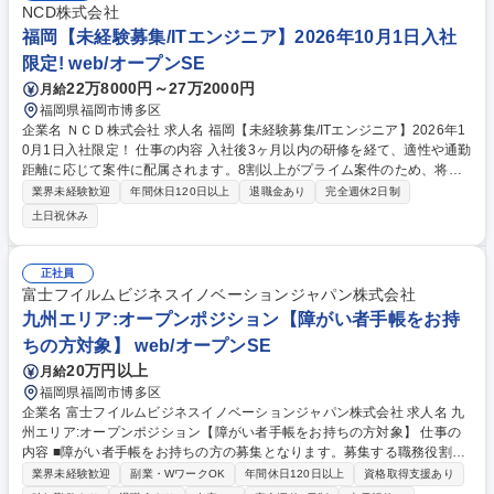
NCD株式会社
福岡【未経験募集/ITエンジニア】2026年10月1日入社
限定! web/オープンSE
22万8000円～27万2000円
月給
福岡県福岡市博多区
企業名 ＮＣＤ株式会社 求人名 福岡【未経験募集/ITエンジニア】2026年1
0月1日入社限定！ 仕事の内容 入社後3ヶ月以内の研修を経て、適性や通勤
距離に応じて案件に配属されます。8割以上がプライム案件のため、将来
的には上流工程や要件定義に携わることができ、市場価値の高いエンジニ
業界未経験歓迎
年間休日120日以上
退職金あり
完全週休2日制
アになることが可能です。 ★未経験エンジニアを多数採用してきた実績あ
土日祝休み
る育成プログラムで安心/入社後のステップ（例）★ 1～3か月目：丁寧なI
T基礎研修で、「ITの基礎知識から現場で役立つ実践的なスキルを習得」 4
か月目以降：配属先でチームの一員として参画。運用補助業務に参加 1～
正社員
2年目：小規模機能の設計・開発・運用を担当 3年目以降：上流工程（要
富士フイルムビジネスイノベーションジャパン株式会社
件定義・設計）やチームリーダーに挑戦可能 募集職種 福岡【未経験募集/I
九州エリア:オープンポジション【障がい者手帳をお持
Tエンジニア】2026年10月1日入社限定！
ちの方対象】 web/オープンSE
20万円以上
月給
福岡県福岡市博多区
企業名 富士フイルムビジネスイノベーションジャパン株式会社 求人名 九
州エリア:オープンポジション【障がい者手帳をお持ちの方対象】 仕事の
内容 ■障がい者手帳をお持ちの方の募集となります。募集する職務役割に
つい ては特に限定しておらず、応募される方のご経験やご要望、またその
業界未経験歓迎
副業・WワークOK
年間休日120日以上
資格取得支援あり
時点 における弊社の人事戦略にもとづき配置を決定いたします。 ※主な