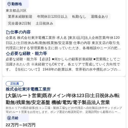
勤務地
東京都品川区
業界未経験歓迎
年間休日120日以上
転勤なし
退職金あり
完全週休2日制
土日祝休み
仕事の内容
企業名 株式会社東洋電機工業所 求人名 [東京/品川]法人企画営業/年休120
日以上/土日祝休み/転勤無/残業無/安定基盤 仕事の内容 東京支店の取引先
代理店に対する管理業務を主に担っていただき、各種相談やニーズの把握
などの業務をお任せします。 ≪業務補足≫ ■「内勤時」：代理店、修理工
必要な経験・能力等
場からの引合いに対応。具体的には製品、部品の見積、受注票の作成。各
必要な経験・能力等 【必須】■何かしらの顧客折衝経験 ■営業職としてご
種相談に応じて対応。 ■「外勤時」：使用状況を見て技術的なアドバイス
活躍されたい方 ※未経験でもOKです。各エリアで育成していく方向性で
や提案、新規ポンプの選定案。 ※業務移動は社用車を使用いただきます。
す。 【当社について】 1948年の創業以来、世界初の水中攪乱ポンプの開
募集職種 [東京/品川]法人企画営業/年休120日以上/土日祝休み/転勤無/残業
発を皮切りに水中機械のトップメーカーとして全世界の産業と環境に貢献
無/安定基盤
しています。当社は国内外に多くの特許を有しており、各国の産業界で広
正社員
く採用されています。世界各国に販売拠点を置き、グローバル展開を進め
株式会社東洋電機工業所
ています！ 学歴・資格 学歴：大学院 大学 高専 短大 専修学校 語学力： 資
格：第一種運転免許普通自動車
[大阪/ルート営業]既存メイン/年休123日/土日祝休み/転
勤無/残業無/安定基盤 機械/電気/電子製品法人営業
担当エリアの既存顧客(生コン工場・製鉄工場など)や代理店へ自社製品(水中サンドポンプ
等)のルート営業をお任せします。ポンプ選定の相談対応や、定期訪問から顧客のニーズ
をヒアリングし提案頂きます。
月給
22万円～30万円