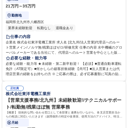
21万円～35万円
勤務地
福岡県北九州市八幡西区
業界未経験歓迎
転勤なし
退職金あり
仕事の内容
企業名 株式会社東洋電機工業所 求人名 [北九州/法人営業]代理店へのルー
ト営業メイン/ノルマ無/残業ほぼゼロ/研修充実 仕事の内容 水中機械のグロ
ーバルメーカーである当社にて、代理店へのルート営業を中心とした販
売・企画等の法人営業をお任せします。未経験から専門知識を身につけ技
必要な経験・能力等
術営業として長期活躍できる環境です。 ■既存の代理店に対するルート営
必要な経験・能力等 ★未経験・第二新卒歓迎！ 【必須】■普通自動車運転
業・関係性構築 ■顧客ニーズに応じた水中機械等の製品提案・見積作成 ■
免許（AT限定可）■何かしらの顧客折衝経験 【尚可】■法人営業または代
受注後の納期管理や社内関係部門（製造・技術等）との調整など 入社後は
理店営業の経験をお持ちの方 ※ご応募の際は、必ず応募書類に写真の貼り
半年から1年の研修で製品知識を身に着ける為、知識ゼロから安心してス
付けをお願いいたします。 【当社について】 1948年の創業以来、世界初
タートできます。 【担当エリア：九州全域】【出張：3～4ヶ月に1度、宿
の水中攪乱ポンプの開発を皮切りに水中機械のトップメーカーとして全世
泊を伴う出張あり】 募集職種 [北九州/法人営業]代理店へのルート営業メイ
正社員
界の産業と環境に貢献しています。当社は国内外に多くの特許を有してお
株式会社東洋電機工業所
ン/ノルマ無/残業ほぼゼロ/研修充実
り、各国の産業界で広く採用されています。世界各国に販売拠点を置き、
グローバル展開を進めています！ 学歴・資格 学歴：大学院 大学 高専 短大
【営業支援事務/北九州】未経験歓迎!/テクニカルサポー
専修学校 語学力： 資格：
ト/転勤無/残業ほぼ無 営業事務
【概要】 技術的な問い合わせ窓口として各部署と連携を行いながら、各支店営業担当か
らの相談に対応いただきます（故障個所の特定や改善策、使用方法のアドバイス、特注品
の相談など）。
月給