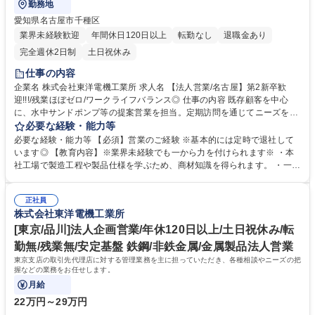
勤務地
愛知県名古屋市千種区
業界未経験歓迎
年間休日120日以上
転勤なし
退職金あり
完全週休2日制
土日祝休み
仕事の内容
企業名 株式会社東洋電機工業所 求人名 【法人営業/名古屋】第2新卒歓
迎!!!/残業ほぼゼロ/ワークライフバランス◎ 仕事の内容 既存顧客を中心
に、水中サンドポンプ等の提案営業を担当。定期訪問を通じてニーズを把
握し、製品選定や見積対応を行います。 製鋼・生コン工場など既存顧客を
必要な経験・能力等
担当し、設備更新や不具合時の相談に対応。用途に応じた水中サンドポン
必要な経験・能力等 【必須】営業のご経験 ※基本的には定時で退社して
プの提案、見積作成、納品フォローまで一貫して担います。新規は代理店
います◎ 【教育内容】※業界未経験でも一から力を付けられます※ ・本
からの紹介が中心で飛び込み営業はありません。定期的な設備更新需要が
社工場で製造工程や製品仕様を学ぶため、商材知識を得られます。 ・一人
あるため受注の見通しが立てやすく、営業として成果を出しやすい環境で
前になるまでは先輩同行を行い、営業手法を身に着けられます。 【当社の
す。 募集職種 【法人営業/名古屋】第2新卒歓迎!!!/残業ほぼゼロ/ワークラ
強み】 ・修理/故障の少なさによる製品力の高さでお客様から高い信頼を
イフバランス◎
正社員
獲得。 ・価格交渉も少なく、競合に比べ優位な営業を行えます。 学歴・
株式会社東洋電機工業所
資格 学歴：大学院 大学 高専 短大 専修学校 高校 語学力： 資格：第一種運
転免許普通自動車
[東京/品川]法人企画営業/年休120日以上/土日祝休み/転
勤無/残業無/安定基盤 鉄鋼/非鉄金属/金属製品法人営業
東京支店の取引先代理店に対する管理業務を主に担っていただき、各種相談やニーズの把
握などの業務をお任せします。
月給
22万円～29万円