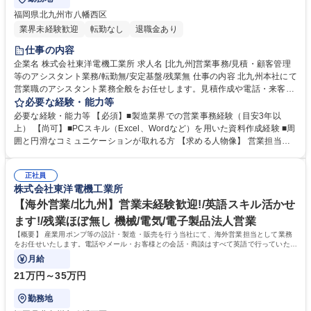
福岡県北九州市八幡西区
業界未経験歓迎
転勤なし
退職金あり
仕事の内容
企業名 株式会社東洋電機工業所 求人名 [北九州]営業事務/見積・顧客管理
等のアシスタント業務/転勤無/安定基盤/残業無 仕事の内容 北九州本社にて
営業職のアシスタント業務全般をお任せします。見積作成や電話・来客対
応など、営業担当者がスムーズに営業活動を行えるよう、社内からサポー
必要な経験・能力等
トするポジションです。 ■見積書や各種資料の作成 ■顧客情報の管理・デ
必要な経験・能力等 【必須】■製造業界での営業事務経験（目安3年以
ータ入力 ■電話対応および来客時の一次対応 ■その他、営業活動に付随す
上） 【尚可】■PCスキル（Excel、Wordなど）を用いた資料作成経験 ■周
るサポート業務全般 入社後は段階的に業務をキャッチアップ頂き、周囲と
囲と円滑なコミュニケーションが取れる方 【求める人物像】 営業担当者
コミュニケーションを取りながら営業のサポートを進めていただきます。
や顧客のニーズを汲み取り、柔軟かつ正確に対応できる方を求めていま
募集職種 [北九州]営業事務/見積・顧客管理等のアシスタント業務/転勤無/
す。 【働き方について】 年間休日は111日で、仕事とプライベートのバラ
安定基盤/残業無
正社員
ンスを保ちながら長期就業しやすい環境です。 学歴・資格 学歴：大学院
株式会社東洋電機工業所
大学 高専 短大 専修学校 語学力： 資格：
【海外営業/北九州】営業未経験歓迎!/英語スキル活かせ
ます!/残業ほぼ無し 機械/電気/電子製品法人営業
【概要】 産業用ポンプ等の設計・製造・販売を行う当社にて、海外営業担当として業務
をお任せいたします。電話やメール・お客様との会話・商談はすべて英語で行っていただ
きます。
月給
21万円～35万円
勤務地