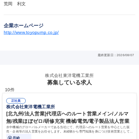
荒岡　利文
企業ホームページ
http://www.toyopump.co.jp/
最終更新日：2026/08/07
株式会社東洋電機工業所
募集している求人
10件
正社員
株式会社東洋電機工業所
[北九州/法人営業]代理店へのルート営業メイン/ノルマ
無/残業ほぼゼロ/研修充実 機械/電気/電子製品法人営業
水中機械のグローバルメーカーである当社にて、代理店へのルート営業を中心とした販
売・企画等の法人営業をお任せします。未経験から専門知識を身につけ技術営業として長
期活躍できる環境です。
月給