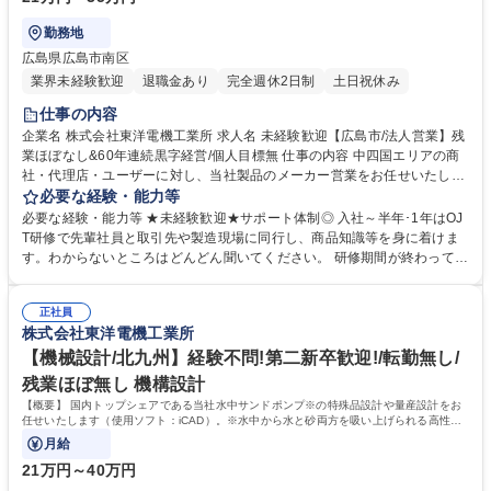
勤務地
広島県広島市南区
業界未経験歓迎
退職金あり
完全週休2日制
土日祝休み
仕事の内容
企業名 株式会社東洋電機工業所 求人名 未経験歓迎【広島市/法人営業】残
業ほぼなし&60年連続黒字経営/個人目標無 仕事の内容 中四国エリアの商
社・代理店・ユーザーに対し、当社製品のメーカー営業をお任せいたしま
す。 売上比率は【既存：新規＝7：3】 個人目標ではなく、営業所で目標
必要な経験・能力等
を掲げております。 ■代理店や商社の方と協力しながら取引先への提案・
必要な経験・能力等 ★未経験歓迎★サポート体制◎ 入社～半年･1年はOJ
フォロー ■お客様の課題や要望を聞き、ぴったりの製品を紹介 ■官公庁・
T研修で先輩社員と取引先や製造現場に同行し、商品知識等を身に着けま
電力・製鉄・土木など幅広い業界が取引先 ■1つの案件にじっくり向き合
す。わからないところはどんどん聞いてください。 研修期間が終わっても
い、信頼関係を築く仕事です ■入社後は先輩と同行しながら少しずつ覚え
しっかりサポートいたします！ 【歓迎】 ■信頼関係構築：じっくり向き合
ていけます ■残業はほとんどなく、安定基盤・落ち着いた環境で長く働け
い、長期的な信頼を構築できる方 ■継続力：計画性を持ち、それに向けて
ます 募集職種 未経験歓迎【広島市/法人営業】残業ほぼなし&60年連続黒
正社員
振り返りや努力できる方 ■情報収集能力：相手に興味を持ち、コミュニケ
株式会社東洋電機工業所
字経営/個人目標無
ーションを通して多くの情報をとれる方 学歴・資格 学歴：大学院 大学 高
専 語学力： 資格：第一種運転免許普通自動車
【機械設計/北九州】経験不問!第二新卒歓迎!/転勤無し/
残業ほぼ無し 機構設計
【概要】 国内トップシェアである当社水中サンドポンプ※の特殊品設計や量産設計をお
任せいたします（使用ソフト：iCAD）。※水中から水と砂両方を吸い上げられる高性能
ポンプ
月給
21万円～40万円