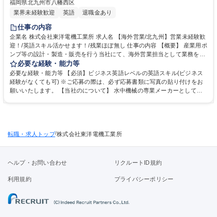
福岡県北九州市八幡西区
業界未経験歓迎
英語
退職金あり
仕事の内容
企業名 株式会社東洋電機工業所 求人名 【海外営業/北九州】営業未経験歓
迎！/英語スキル活かせます！/残業ほぼ無し 仕事の内容 【概要】 産業用ポ
ンプ等の設計・製造・販売を行う当社にて、海外営業担当として業務をお
任せいたします。電話やメール・お客様との会話・商談はすべて英語で行
必要な経験・能力等
っていただきます。 【詳細】 主に代理店への営業活動が中心となり、機
必要な経験・能力等 【必須】ビジネス英語レベルの英語スキル(ビジネス
械寿命に伴う製品取替のニーズをヒアリングし、提案に繋げていく営業と
経験がなくても可) ※ご応募の際は、必ず応募書類に写真の貼り付けをお
なります。対応エリアは世界各国となりますが、特に東アジア・東南アジ
願いいたします。 【当社のについて】 水中機械の専業メーカーとして世
アが多いです(中国・インドネシア・シンガポールなど)。また、ヨーロッ
界初の水中撹乱ポンプの開発に代表されるような高い技術力を有する当
パ・台湾・アメリカの代理店管理が現状は主となります。※海外出張の頻
社。中小規模である柔軟さを活かして受注生産型で顧客の細かなニーズに
度は現状3か月に1回程度で、期間は長くとも1週間程度です。 募集職種
応え続けてきた歴史が積み重なって、海底での海砂調査／製鋼所のプラン
【海外営業/北九州】営業未経験歓迎！/英語スキル活かせます！/残業ほぼ
ト構内／生コンクリート工場等で幅広く採用されています。 学歴・資格
無し
/
転職・求人トップ
学歴：大学院 大学 高専 短大 専修学校 語学力：英語 資格：第一種運転免
株式会社東洋電機工業所
許普通自動車
ヘルプ・お問い合わせ
リクルートID規約
利用規約
プライバシーポリシー