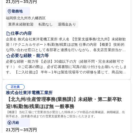
21万円～35万円
勤務地
福岡県北九州市八幡西区
業界未経験歓迎
転勤なし
退職金あり
仕事の内容
企業名 株式会社東洋電機工業所 求人名 【営業支援事務/北九州】未経験歓
迎！/テクニカルサポート/転勤無/残業ほぼ無 仕事の内容 【概要】 技術的
な問い合わせ窓口として各部署と連携を行いながら、各支店営業担当から
の相談に対応いただきます（故障個所の特定や改善策、使用方法のアドバ
必要な経験・能力等
イス、特注品の相談など）。 【詳細】 社内営業担当やお客様からの技術
必要な経験・能力等 【必須】30歳以下の方（経験不問・完全未経験可で
的な問い合わせに対して、独自調査や各部署と連携して解決を図ります
す！） ※ご応募の際は、必ず応募書類に写真の貼り付けをお願いいたしま
（ほぼ電話対応中心になります）。 ※規格品は受注～納品まで業務課で完
す。 【ご入社後は】 半年～1年は製造現場等での研修を通じて、商品知識
結しますが、特殊品は制作工程が複雑となるため営業本部が支援していま
やモノ作りの基本を身に着けていただくため、未経験の方でも安心です！
す。 募集職種 【営業支援事務/北九州】未経験歓迎！/テクニカルサポート/
当社は修理/故障の少なさによる製品力の高さでお客様から高い信頼を獲得
転勤無/残業ほぼ無
正社員
しており、価格交渉も少ないため、競合に比べ優位な営業を行うことがで
株式会社東洋電機工業所
きています！ 学歴・資格 学歴：大学院 大学 高専 短大 専修学校 語学力：
資格：
【北九州/生産管理事務(業務課)】未経験・第二新卒歓
迎!/転勤無/残業ほぼ無 一般事務
【概要】 当社工場にて営業担当が受注した特殊ポンプや部品の在庫確認、納期確認、出
荷手続き、請求書作成までの営業支援業務をご担当いただきます。
月給
21万円～35万円