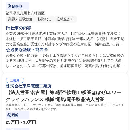
勤務地
福岡県北九州市八幡西区
業界未経験歓迎
転勤なし
退職金あり
仕事の内容
企業名 株式会社東洋電機工業所 求人名 【北九州/生産管理事務(業務課)】
未経験・第二新卒歓迎！/転勤無/残業ほぼ無 仕事の内容 【概要】 当社工場
にて営業担当が受注した特殊ポンプや部品の在庫確認、納期確認、出荷手
続き、請求書作成までの営業支援業務をご担当いただきます。 【詳細】
必要な経験・能力等
本社、支店営業担当者との電話応対（部品の在庫確認や納期といった各問
必要な経験・能力等 【必須】工学関連を学んだご経験もしくは実務経験の
い合わせへの回答）をお任せいたします。製造/資材/本部営業と連携し、
ある方/理系大学、大学院卒の方歓迎/将来的には管理職候補としてご活躍
見積りから発送、請求書発行までサポート（データ入力が主です）しま
していきたい方 ※ご応募の際は、必ず応募書類に写真の貼り付けをお願い
す。ポンプの構造や部材の知識習得の為、本社工場での作業を1年ほど行
いたします。 【当社について】 1948年の創業以来、世界初の水中攪乱ポ
っていただきます。※規格品は受注～出荷、請求書発行まで業務課で完結
ンプの開発を皮切りに水中機械のトップメーカーとして全世界の産業と環
します。※一部重量物を取り扱う業務があります。 募集職種 【北九州/生
正社員
境に貢献しています。当社は国内外に多くの特許を有しており、各国の産
株式会社東洋電機工業所
産管理事務(業務課)】未経験・第二新卒歓迎！/転勤無/残業ほぼ無
業界で広く採用されています。世界各国に販売拠点を置き、グローバル展
開を進めています！ 学歴・資格 学歴：大学院 大学 高専 語学力： 資格：
【法人営業/名古屋】第2新卒歓迎!!!/残業ほぼゼロ/ワー
第一種運転免許普通自動車
クライフバランス 機械/電気/電子製品法人営業
既存顧客を中心に、水中サンドポンプ等の提案営業を担当。定期訪問を通じてニーズを把
握し、製品選定や見積対応を行います。
月給
25万円～30万円