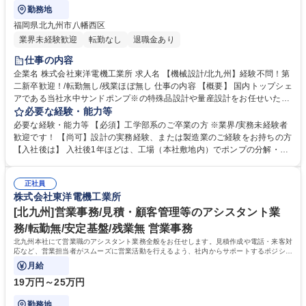
勤務地
福岡県北九州市八幡西区
業界未経験歓迎
転勤なし
退職金あり
仕事の内容
企業名 株式会社東洋電機工業所 求人名 【機械設計/北九州】経験不問！第
二新卒歓迎！/転勤無し/残業ほぼ無し 仕事の内容 【概要】 国内トップシェ
アである当社水中サンドポンプ※の特殊品設計や量産設計をお任せいたし
ます（使用ソフト：iCAD）。※水中から水と砂両方を吸い上げられる高
必要な経験・能力等
性能ポンプ 【当社について】 世界に先駆けて水中攪乱サンドポンプを開
必要な経験・能力等 【必須】工学部系のご卒業の方 ※業界/実務未経験者
発し、永年の経験と技術開発によって、国内/海外に数多くの特許を有して
歓迎です！ 【尚可】設計の実務経験、または製造業のご経験をお持ちの方
います。東洋（TOYO）製品の信頼性は世界で認められグローバルに展開
【入社後は】 入社後1年ほどは、工場（本社敷地内）でポンプの分解・組
しています。「かけがえのないこの地球を大切な水とともに次世代へと繋
立・メンテナンス業務を行い、ポンプの構造を基礎から学んでいただきま
いでいきたい。」これは当社の共通の願いです。当社は「水を征して社会
す。その設計現場で簡単なCAD操作から着実にインプットしたのちに、数
に貢献しよう」を社訓として製品を通じて世界の産業と環境に貢献してい
正社員
年かけて先輩社員のアシスタントとして設計業務を覚えていく流れとなり
株式会社東洋電機工業所
ます。 募集職種 【機械設計/北九州】経験不問！第二新卒歓迎！/転勤無し/
ます。習熟度に見合わないような業務をお任せすることはございませんの
残業ほぼ無し
でご安心ください。 学歴・資格 学歴：大学院 大学 高専 短大 専修学校 語
[北九州]営業事務/見積・顧客管理等のアシスタント業
学力： 資格：第一種運転免許普通自動車
務/転勤無/安定基盤/残業無 営業事務
北九州本社にて営業職のアシスタント業務全般をお任せします。見積作成や電話・来客対
応など、営業担当者がスムーズに営業活動を行えるよう、社内からサポートするポジショ
ンです。
月給
19万円～25万円
勤務地