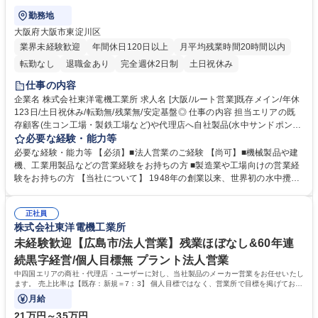
勤務地
大阪府大阪市東淀川区
業界未経験歓迎
年間休日120日以上
月平均残業時間20時間以内
転勤なし
退職金あり
完全週休2日制
土日祝休み
仕事の内容
企業名 株式会社東洋電機工業所 求人名 [大阪/ルート営業]既存メイン/年休
123日/土日祝休み/転勤無/残業無/安定基盤◎ 仕事の内容 担当エリアの既
存顧客(生コン工場・製鉄工場など)や代理店へ自社製品(水中サンドポンプ
等)のルート営業をお任せします。ポンプ選定の相談対応や、定期訪問か
必要な経験・能力等
ら顧客のニーズをヒアリングし提案頂きます。 ■既存顧客への定期訪問・
必要な経験・能力等 【必須】■法人営業のご経験 【尚可】■機械製品や建
関係性構築（50社/1人程度を担当） ■製品の更新提案、使用状況のヒアリ
機、工業用製品などの営業経験をお持ちの方 ■製造業や工場向けの営業経
ング、最適なポンプの選定・提案 ■故障修理やメンテナンスの受付対応
験をお持ちの方 【当社について】 1948年の創業以来、世界初の水中攪乱
（※実作業は別会社へ依頼） ■代理店との連携・販促支援 ・担当エリアは
ポンプの開発を皮切りに水中機械のトップメーカーとして全世界の産業と
近畿2府4県です。※出張の場合も基本日帰りです。 ・機械寿命に伴う更
環境に貢献しています。当社は国内外に多くの特許を有しており、各国の
新需要がある為、安定した受注が見込める環境です。 募集職種 [大阪/ルー
正社員
産業界で広く採用されています。世界各国に販売拠点を置き、グローバル
株式会社東洋電機工業所
ト営業]既存メイン/年休123日/土日祝休み/転勤無/残業無/安定基盤◎
展開を進めています！ ※入社後は1週間ほど本社（北九州）での研修を実
施いたします。 学歴・資格 学歴：大学院 大学 高専 短大 専修学校 高校 語
未経験歓迎【広島市/法人営業】残業ほぼなし&60年連
学力： 資格：第一種運転免許普通自動車
続黒字経営/個人目標無 プラント法人営業
中四国エリアの商社・代理店・ユーザーに対し、当社製品のメーカー営業をお任せいたし
ます。 売上比率は【既存：新規＝7：3】 個人目標ではなく、営業所で目標を掲げており
ます。
月給
21万円～35万円