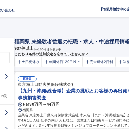
採用検討中の
問い合わせ
福岡県 未経験者歓迎の転職・求人・中途採用情
937
件以上
1
〜
100
件目を表示中
こだわり条件の追加設定を忘れていませんか？
土日祝休み
年間休日120日以上
完全週休2日制
学
正社員
東京海上日動火災保険株式会社
【九州・沖縄/総合職】企業の挑戦とお客様の再出発を支
ア
事務損害調査
30万円～44万円
月給
福岡県
企業名 東京海上日動火災保険株式会社 求人名 【九州・沖縄/総合職】企業の挑戦とお客様の再出発を支える/2027
年4月1日入社 仕事の内容 入社後は、営業または損害サービス部門等に配属となり、幅広いフィールドでご活躍い
ただきます。3～5年程度を目安としたジョブローテーションを通じて