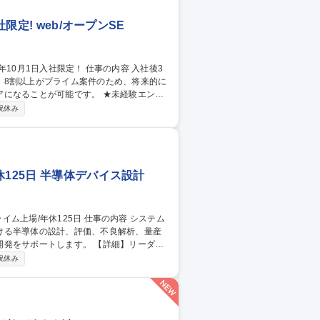
限定! web/オープンSE
。8割以上がプライム案件のため、将来的に
が可能です。 ★未経験エンジ
プ（例）★ 1～3か月目：丁寧なIT基礎研
祝休み
か月目以降：配属先でチームの一員として参
担当 3年目以降：上流工程（要件定義・設
募集/ITエンジニア】2026年10月1日入社限定！
125日 半導体デバイス設計
ける半導体の設計、評価、不良解析、量産
します。 【詳細】リーダー
高い技術の担当へとステップアップしてい
祝休み
門性の高い技術を経験することが可能で
タイム制（コアタイムなし）を導入してお