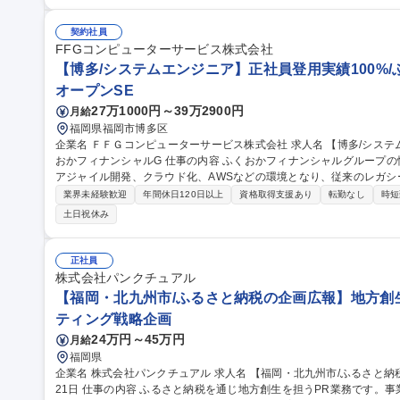
のCAPEX最適化 募集職種 北九州【ファシリティエンジニア（デ
契約社員
FFGコンピューターサービス株式会社
【博多/システムエンジニア】正社員登用実績100%/ふ
オープンSE
27万1000円～39万2900円
月給
福岡県福岡市博多区
企業名 ＦＦＧコンピューターサービス株式会社 求人名 【博多/システムエンジニア】正社員登用実績100%/ふく
おかフィナンシャルG 仕事の内容 ふくおかフィナンシャルグループの情報系システムなどがメインとなります。
アジャイル開発、クラウド化、AWSなどの環境となり、従来のレガ
たい方歓迎です。 【職務の特徴】九州を代表する銀行グループのＩＴ企業として、システム開発を上流から手が
業界未経験歓迎
年間休日120日以上
資格取得支援あり
転勤なし
時短
けています。近年ではアジャイル開発やクラウド化などにも取り組ん
土日祝休み
域に踏み出しているFFGにおいては、DX化の推進や、ＡＩ分野への
込まれます。【キャリア】資格取得褒賞金制度（最大15万）がある等
す。 募集職種 【博多/システムエンジニア】正社員登用実績100%/
正社員
株式会社パンクチュアル
【福岡・北九州市/ふるさと納税の企画広報】地方創生に
ティング戦略企画
24万円～45万円
月給
福岡県
企業名 株式会社パンクチュアル 求人名 【福岡・北九州市/ふるさと納税の企画広報】地方創生に貢献★/年間休日1
21日 仕事の内容 ふるさと納税を通じ地方創生を担うPR業務です。事業者様と共に考え魅力的な返礼品をポータ