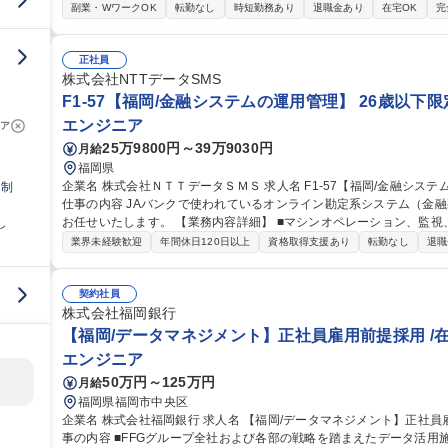
ます。 以下のコースから1つ選択をいただきます。 1.オープン：営業・損害サービス双方に関心がある方向け。
副業・WワークOK
転勤なし
時短勤務あり
退職金あり
在宅OK
完
2.損害サービス：事故・災害対応や未然防止を通じ、お客様を支援。 
解決策を提案。 ※希望コースは配属を確約するものではありません。 募集職種 【九州・沖縄/総合職】企業の挑
戦とお客様の再出発を支える/2027年4月1日入社
正社員
株式会社NTTデータSMS
F1-57【福岡/金融システムの運用管理】 26歳以下
エンジニア
ア
25万9800円～39万9030円
月給
福岡県
企業名 株式会社ＮＴＴデータＳＭＳ 求人名 F1-57【福岡/金融システムの運用管理】★26歳以下限定未経験募集★
日制
仕事の内容 JAバンクで使われているオンライン勘定系システム（金
お任せいたします。 【業務内容詳細】 ■マシンオペレーション、監視、インシデント対応 ■システム開発に伴う運
し
用受け入れ推進 ■改善活動、各種報告書作成 【業務の魅力】 ITIL
業界未経験歓迎
年間休日120日以上
資格取得支援あり
転勤なし
退職
当することができます。 募集職種 F1-57【福岡/金融シ
契約社員
株式会社福岡銀行
【福岡/データマネジメント】正社員雇用前提採用 /在
エンジニア
50万円～125万円
月給
福岡県福岡市中央区
企業名 株式会社福岡銀行 求人名 【福岡/データマネジメント】正社員雇用前提採用◎/在宅勤務可能/Web面接可 仕
事の内容 ■FFGグループ全社および各部の戦略を踏まえたデータ活