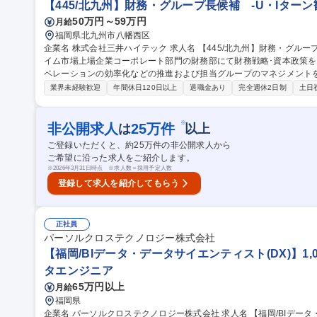
【445/北九州】財務・グループ長候補 -U・Iターン
50万円～59万円
月給
福岡県北九州市八幡西区
企業名 株式会社三井ハイテック 求人名 【445/北九州】財務・グループ長候補 -U・Iターン歓迎- 仕事の内容 プラ
イム市場上場企業コーポレート部門の財務部にて財務戦略･資本政策を
ペレーションの効率化などの推進および担当グループのマネジメントを担っていただき
ループのマネジメント業務■財務戦略･資本政策,グループ資金管理など
業界未経験歓迎
年間休日120日以上
退職金あり
完全週休2日制
土日
全般の管理■財務グループのマネジメント業務(組織運営,人材育成,業務
資金調達の実行,直接金融検討,配当方針立案■連結資金管理:グローバル
務オペレーション:日常の資金繰り,入出金等のオペレーション管理 募集職種 【445/北九州】財務・グループ長候
※
非公開求人
25
万件
は
以上
補 -U・Iターン歓迎-
ご登録いただくと、約
25
万件の非公開求人から
ご希望に沿った求人をご紹介します。
※
2026年3月31日時点 ※求人数＝採用予定人数
登録して求人を紹介してもらう
正社員
パーソルクロステクノロジー株式会社
【福岡/BIデータ・データサイエンティスト(DX)】1,00
タエンジニア
65万円以上
月給
福岡県
企業名 パーソルクロステクノロジー株式会社 求人名 【福岡/BIデータ・データサイエンティスト(DX)】1,000万～