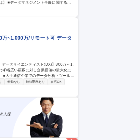
よび各部の戦略を踏まえたデータ活用施策
・蓄積・整備体制の整備と最適化■データを
ネジメン
万~1,000万/リモート可 データ
ル開
企業のデータプラットフォーム推進・構築■
り
転勤なし
時短勤務あり
在宅OK
離が近く、当社が注力している領域でのITコ
コンサルタントへのキャリアも描くことがで
800万～1,000万/リモート可
求人探