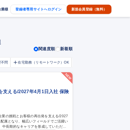
企業様
登録者専用サイトへログイン
新規会員登録（無料）
報
関連度順
新着順
歴不問
在宅勤務（リモートワーク）OK
家賃補助・住宅手当あり
える/2027年4月1日入社 保険
、中長期的なキャリアを形成していただき