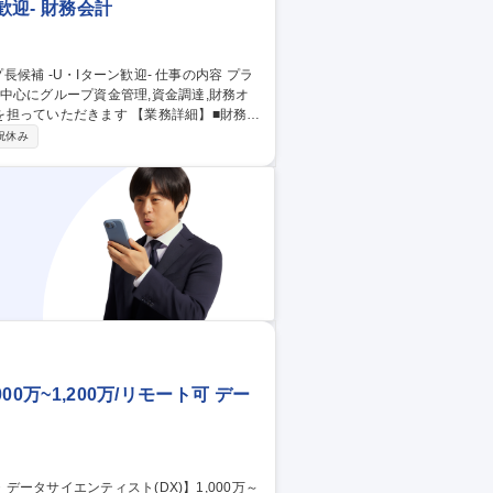
歓迎- 財務会計
中心にグループ資金管理,資金調達,財務オ
ます 【業務詳細】■財務グ
の企画立案,運営推進■財務オペレーション
祝休み
改善)■財務戦略:中長期財務計画の策定,最適
資金の一元管理･高度化,為替ヘッジ対応■財
0万~1,200万/リモート可 デー