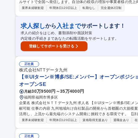
ルサイトで全国へ発信します。自治体の税収の増加や事業者様の売上
力も磨けます。 【具体的には・・・】 ふるさと納税の返礼品に関する企画提案～事務まで一貫して担当します。
業界未経験歓迎
年間休日120日以上
転勤なし
完全週休2日制
トレンドに合わせた返礼品の企画や事業者様との打ち合わせを実施。
影、魅力が伝わるページ作成やデザインを担当。更にポータルサイト
EO対策などのWebマーケティング施策を展開。また、寄付者からの
求人探し
入社まで
から
サポートします！
す。 募集職種 【福岡・北九州市/ふるさと納税の企画広報】地方創生に
求人の紹介をはじめ、書類添削や面談対策
内定後の手続きまであなたの転職活動をサポートします。
登録してサポートを受ける
正社員
株式会社NTTデータ九州
【※UIターン※博多/SE:メンバー】オープンポジショ
オープンSE
30万9500円～35万4000円
月給
福岡県福岡市博多区
企業名 株式会社ＮＴＴデータ九州 求人名 【※UIターン※博多/SE:メンバー】オープンポジション/上流工程から貢
献可能 仕事の内容 九州地域向け自社製品の開発から首都圏の大規模案件まで幅広くお任せします。モダン技術を
活用し、上流から最先端のシステム開発に挑戦できる環境です。 【詳細】 ■公共：九州の自治体向けシステム開
発、中央省庁向け大規模開発 ■金融：地場金融機関の業務システム、
業界未経験歓迎
年間休日120日以上
資格取得支援あり
退職金あり
在
表する大手企業の基幹システム開発・保守 ■文教：大学・図書館向け自社パ
X：AWS等を活用したDXソリューション開発、データ活用支援 ■上
して携わります。 募集職種 【※UIターン※博多/SE:メンバ
正社員