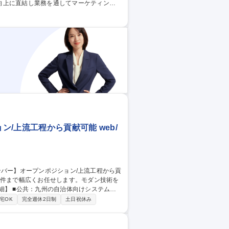
向上に直結し業務を通してマーケティング
生産者様を直接訪問しての取材や写真撮
上での魅せ方を工夫したブランディングやS
問い合わせ対応といった事務業務も行いま
貢献★/年間休日121日
ン/上流工程から貢献可能 web/
ネットバンキング等の開発 ■法人：九州を代
宅OK
完全週休2日制
土日祝休み
ッケージ（LiveCampus等）開発 ■D
流工程から企画・設計、開発、保守まで一貫
ー】オープンポジション/上流工程から貢献可能