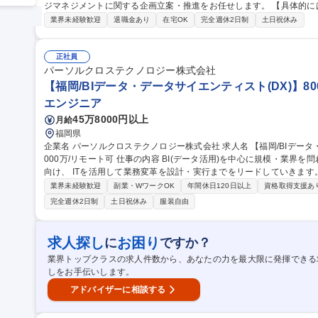
ジマネジメントに関する企画立案・推進をお任せします。 【具体的には】 ■データマネジメント全般に関する企
画立案・推進■ナレッジマネジメントに関する企画立案・推進■全社お
業界未経験歓迎
退職金あり
在宅OK
完全週休2日制
土日祝休み
の推進と全体マネジメント■生成AIをフル活用するためのデータ収集
活用した各種AI関連施策の企画立案・推進 等 （変更の範囲）当社業務全般 募集職種 【福岡/データマ
ト】正社員雇用前提採用◎/在宅勤務可能/Web面接可
正社員
パーソルクロステクノロジー株式会社
【福岡/BIデータ・データサイエンティスト(DX)】800
エンジニア
45万8000円以上
月給
福岡県
企業名 パーソルクロステクノロジー株式会社 求人名 【福岡/BIデータ・データサイエンティスト(DX)】800万～1,
000万/リモート可 仕事の内容 BI(データ活用)を中心に規模・業界を問わず幅広い顧客に対し企業価値の最大化に
向け、 ITを活用して業務変革を設計・実行までをリードしていきます。 ■大手通信企業でのデータ分析・ツー
発■インターネットサービス事業会社のデータ分析■ITソリューション
業界未経験歓迎
副業・WワークOK
年間休日120日以上
資格取得支援あ
CRM企業の業務自動化支援 など 当ポジションにおいては顧客との距
完全週休2日制
土日祝休み
服装自由
ンサルティング部門との連携も活発で、将来的にはエンジニアからIT
きます。 募集職種 【福岡/BIデータ・データサイエンティスト(DX)】
求人探し
お困り
に
ですか？
業界トップクラスの求人件数から、あなたの力を最大限に発揮できる
しをお手伝いします。
アドバイザーに相談する