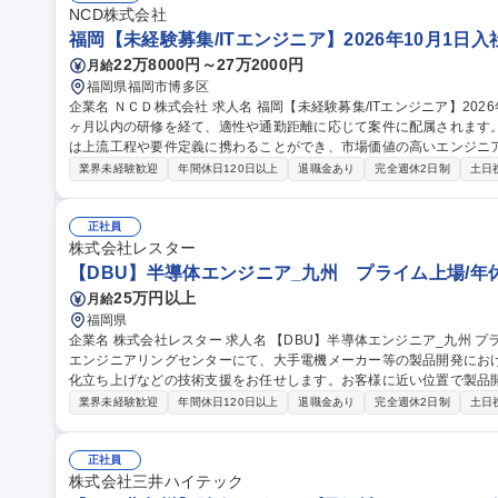
NCD株式会社
福岡【未経験募集/ITエンジニア】2026年10月1日入社
22万8000円～27万2000円
月給
福岡県福岡市博多区
企業名 ＮＣＤ株式会社 求人名 福岡【未経験募集/ITエンジニア】2026年10月1日入社限定！ 仕事の内容 入社後3
ヶ月以内の研修を経て、適性や通勤距離に応じて案件に配属されます
は上流工程や要件定義に携わることができ、市場価値の高いエンジニアになること
ニアを多数採用してきた実績ある育成プログラムで安心/入社後のステッ
業界未経験歓迎
年間休日120日以上
退職金あり
完全週休2日制
土日
修で、「ITの基礎知識から現場で役立つ実践的なスキルを習得」 4
画。運用補助業務に参加 1～2年目：小規模機能の設計・開発・運用を
計）やチームリーダーに挑戦可能 募集職種 福岡【未経験
正社員
株式会社レスター
【DBU】半導体エンジニア_九州 プライム上場/年休
25万円以上
月給
福岡県
企業名 株式会社レスター 求人名 【DBU】半導体エンジニア_九州 プライム上場/年休125日 仕事の内容 システム
エンジニアリングセンターにて、大手電機メーカー等の製品開発にお
化立ち上げなどの技術支援をお任せします。お客様に近い位置で製品開発をサポート
の指示のもと技術サポートからスタートし、徐々に専門性や難易度の
業界未経験歓迎
年間休日120日以上
退職金あり
完全週休2日制
土日
ただきます。 【将来的には】ご希望に合わせてリーダー業務やより専
す。 【働き方】残業は月平均20時間（繁忙期50時間）。フレックス
り、柔軟な働き方が可能です。原則出社となります。 募集職種 【DBU】半導体エンジニア_九州 プライム上場/年
正社員
休125日
株式会社三井ハイテック