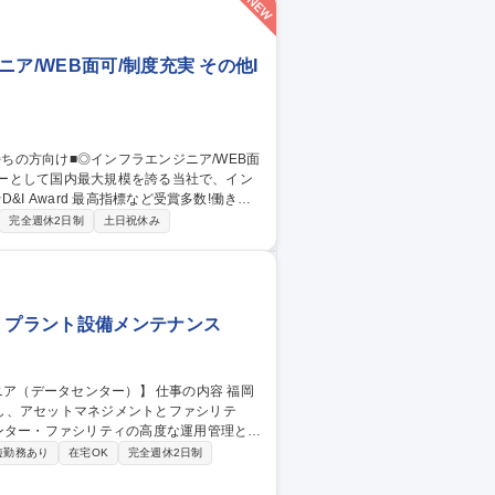
ア/WEB面可/制度充実 その他I
I Award 最高指標など受賞多数!働き易
完全週休2日制
土日祝休み
からの依頼による専門的なテクニカルサポー
サーバや高度なセキュリティ導入(Linuxに
現等) ■経験や入社時期により配属先を決定
WEB面可/制度充実
 プラント設備メンテナンス
し、アセットマネジメントとファシリテ
ンシデント管理、サービス部門からの需要
短勤務あり
在宅OK
完全週休2日制
の最大化■北九州データセンターの中長期
トなどのOPEX効率化、設備更改費用など