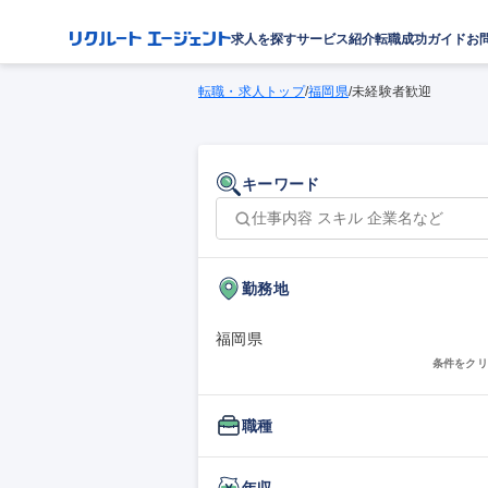
求人を探す
サービス紹介
転職成功ガイド
お
転職・求人トップ
/
福岡県
/
未経験者歓迎
キーワード
勤務地
福岡県
条件をクリ
職種
年収