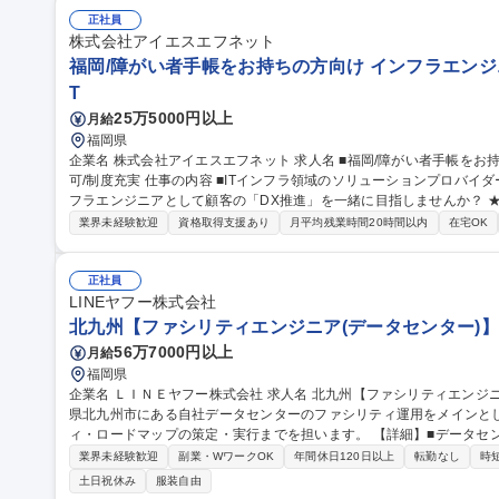
正社員
株式会社アイエスエフネット
福岡/障がい者手帳をお持ちの方向け インフラエンジニ
T
25万5000円以上
月給
福岡県
企業名 株式会社アイエスエフネット 求人名 ■福岡/障がい者手帳をお持ちの方向け■◎インフラエンジニア/WEB面
可/制度充実 仕事の内容 ■ITインフラ領域のソリューションプロバイダーとして国内最大規模を誇る当社で、イン
フラエンジニアとして顧客の「DX推進」を一緒に目指しませんか？ ★D&
い制度を完備！ ■ネットワークやサーバの設計、構築、運用、保守やデータベースチューニング業務全般 ■データ
業界未経験歓迎
資格取得支援あり
月平均残業時間20時間以内
在宅OK
センターの移転に関する大規模なプロジェクト ■ハード機器メーカー
ト対応 ■大手自動車メーカー向けの大規模な運用監視業務(70名体制) ■
よるDNSサーバ統一、SGSによる統合型ゲートウェイセキュリティ実
正社員
募集職種 ■福岡/障がい者手帳をお持ちの方向け■◎インフラエンジニア/
LINEヤフー株式会社
北九州【ファシリティエンジニア(データセンター)】
56万7000円以上
月給
福岡県
企業名 ＬＩＮＥヤフー株式会社 求人名 北九州【ファシリティエンジニア（データセンター）】 仕事の内容 福岡
県北九州市にある自社データセンターのファシリティ運用をメインと
ィ・ロードマップの策定・実行までを担います。 【詳細】■データセンター・ファシリティの高度な運用管理と安
定稼働の指揮：電気・空調設備等ファシリティの保守・障害対応・イ
業界未経験歓迎
副業・WワークOK
年間休日120日以上
転勤なし
時
に基づいた電源・空調・スペースのキャパシティ設計と、DC利用効率
土日祝休み
服装自由
ファシリティ・ロードマップの策定と実行：電力コストや業務委託コス