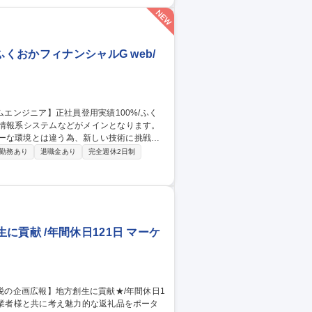
ータセンター）】
くおかフィナンシャルG web/
シーな環境とは違う為、新しい技術に挑戦し
勤務あり
退職金あり
完全週休2日制
でおり、従来の銀行業務に加えて新たな領
チャレンジも今後益々増加していくことが見
、社員のスキルアップを後押ししていま
ふくおかフィナンシャルG
貢献 /年間休日121日 マーケ