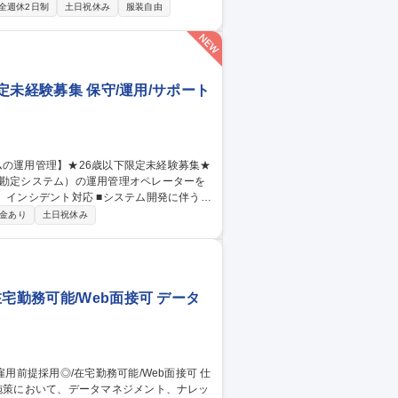
全週休2日制
土日祝休み
服装自由
3.営業：企業・地域の課題に、保険を超えた
限定未経験募集 保守/運用/サポート
融勘定システム）の運用管理オペレーターを
に基づいた大規模金融システムの運用業務を担
金あり
土日祝休み
ステムの運用管理】★26歳以下限定未経験募集★
宅勤務可能/Web面接可 データ
用施策において、データマネジメント、ナレッ