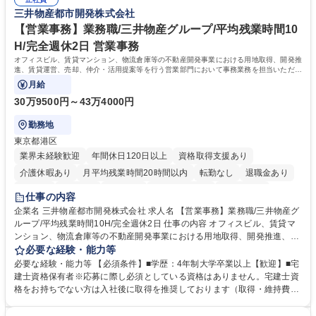
るので安心して入行いただけます。 幅広いキャリアの選択肢があり、公募
三井物産都市開発株式会社
や社内副業等を活用し、 一人ひとりが挑戦できるカルチャーが浸透してい
ます。 学歴・資格 学歴：大学院 大学 高専 短大 専修学校 高校 語学力：
【営業事務】業務職/三井物産グループ/平均残業時間10
資格：
H/完全週休2日 営業事務
オフィスビル、賃貸マンション、物流倉庫等の不動産開発事業における用地取得、開発推
進、賃貸運営、売却、仲介・活用提案等を行う営業部門において事務業務を担当いただき
ます。
月給
30万9500円～43万4000円
勤務地
東京都港区
業界未経験歓迎
年間休日120日以上
資格取得支援あり
介護休暇あり
月平均残業時間20時間以内
転勤なし
退職金あり
在宅OK
賞与あり
育休あり
完全週休2日制
交通費支給
仕事の内容
駅近5分以内
土日祝休み
寮・社宅あり
企業名 三井物産都市開発株式会社 求人名 【営業事務】業務職/三井物産グ
ループ/平均残業時間10H/完全週休2日 仕事の内容 オフィスビル、賃貸マ
ンション、物流倉庫等の不動産開発事業における用地取得、開発推進、賃
貸運営、売却、仲介・活用提案等を行う営業部門において事務業務を担当
必要な経験・能力等
いただきます。 【詳細】・契約書管理、契約書製本、捺印対応、ファイリ
必要な経験・能力等 【必須条件】■学歴：4年制大学卒業以上【歓迎】■宅
ング、登記簿取得、調書取得・支払業務（各種費用支払、支払管理、請
建士資格保有者※応募に際し必須としている資格はありません。宅建士資
求・支払データ登録、取引先マスター申請対応）・予算作成及び予実管
格をお持ちでない方は入社後に取得を推奨しております（取得・維持費用
理・各種稟議書、報告書作成業務・各種台帳管理、交際費・会議費支払報
の一部補助あり） 【求める人物像】 ・向学心豊かで、主体的に行動でき
告書作成及び月次管理・部内総務庶務全般 など※※配属先によっては上記
る方。 ・社内外の多様な関係者と協調して業務を進められるコミュニケー