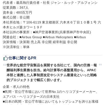
代表者：最高執行責任者・社長 ジャン・ルック・アルフォンシ

従業員数：367人

資本金：480百万円

株式公開：非公開

本社所在地：〒106-6119 東京都港区 六本木６丁目１０番１号 六
本木ヒルズ森タワー１９Ｆ

本社以外の事業所：■神戸空港事業所(兵庫県神戸市中央区)

関連会社：■Airbus Group ■Airbus Helicopters ■Airbus

決算情報：決算期 売上高 非公開 経常利益 非公開

※決済単位：単体
仕事に関するPR
世界的な航空宇宙製品を展開する当社にて、国内の労務・報
酬福利厚生業務を担当。給与計算等の基盤運用から、APAC
本部と連携した人事制度改定やシステム最適化といった戦略
的プロジェクトまで幅広く担います。
企業・求人の特色

■民間・官公庁市場において世界No.1のヘリコプターメーカー、
エアバス・ヘリコプターズの日本支社

■日本の民間・官公庁市場においてもトップシェアを誇りお客様