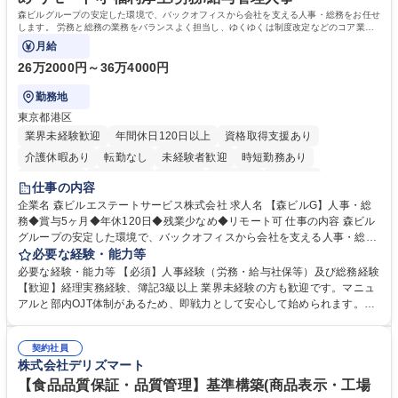
森ビルグループの安定した環境で、バックオフィスから会社を支える人事・総務をお任せ
します。 労務と総務の業務をバランスよく担当し、ゆくゆくは制度改定などのコア業務
にも挑戦できる、やりがいある環境です。
月給
26万2000円～36万4000円
勤務地
東京都港区
業界未経験歓迎
年間休日120日以上
資格取得支援あり
介護休暇あり
転勤なし
未経験者歓迎
時短勤務あり
経験者歓迎
退職金あり
在宅OK
賞与あり
育休あり
仕事の内容
完全週休2日制
交通費支給
長期歓迎
駅近5分以内
土日祝休み
企業名 森ビルエステートサービス株式会社 求人名 【森ビルG】人事・総
務◆賞与5ヶ月◆年休120日◆残業少なめ◆リモート可 仕事の内容 森ビル
グループの安定した環境で、バックオフィスから会社を支える人事・総務
をお任せします。 労務と総務の業務をバランスよく担当し、ゆくゆくは制
必要な経験・能力等
度改定などのコア業務にも挑戦できる、やりがいある環境です。 ■勤怠管
必要な経験・能力等 【必須】人事経験（労務・給与社保等）及び総務経験
理、給与計算、社会保険手続き、年末調整等の労務管理全般 ■入退社手続
【歓迎】経理実務経験、簿記3級以上 業界未経験の方も歓迎です。マニュ
き、社内規定の改定や人事制度改定などのコア業務 ■社内イベントの企画
アルと部内OJT体制があるため、即戦力として安心して始められます。
運営やその他総務業務全般 ※労務と総務を1：1の割合でお任せ。 入社後
【魅力・やりがい】森ビルGの安定基盤で労務から総務まで幅広く携われ
は部内のOJTを中心に、あなたの経験に合わせて不足している部分はいつ
ます。定型業務に留まらず、社内規定や人事制度の改定など会社のコア業
でも質問・相談できる環境が整っているため、安心して成長できます。 募
契約社員
務に挑戦できるため、自身の成長と組織への貢献度をダイレクトに実感で
株式会社デリズマート
集職種 【森ビルG】人事・総務◆賞与5ヶ月◆年休120日◆残業少なめ◆
きます。 残業少なめ、週1日リモート可など、ワークライフバランスを保
リモート可
ち長期活躍できる環境です。 「これまでの幅広い経験を活かし、長期的な
【食品品質保証・品質管理】基準構築(商品表示・工場