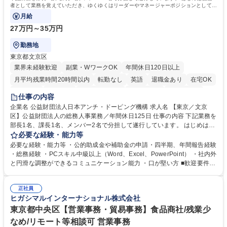
者として業務を覚えていただき、ゆくゆくはリーダーやマネージャーポジションとして活
躍いただくことを期待しています。
月給
27万円～35万円
勤務地
東京都文京区
業界未経験歓迎
副業・WワークOK
年間休日120日以上
月平均残業時間20時間以内
転勤なし
英語
退職金あり
在宅OK
賞与あり
育休あり
完全週休2日制
交通費支給
土日祝休み
仕事の内容
食事補助あり
企業名 公益財団法人日本アンチ・ドーピング機構 求人名 【東京／文京
区】公益財団法人の総務人事業務／年間休日125日 仕事の内容 下記業務を
部長1名、課長1名、メンバー2名で分担して遂行しています。 はじめは担
当者として業務を覚えていただき、ゆくゆくはリーダーやマネージャーポ
必要な経験・能力等
ジションとして活躍いただくことを期待しています。 【総務・人事グルー
必要な経験・能力等 ・公的助成金や補助金の申請・四半期、年間報告経験
プの業務内容】 ・人事制度関連 ・採用活動 ・教育研修の企画、実行 ・勤
・総務経験 ・PCスキル中級以上（Word、Excel、PowerPoint） ・社内外
怠管理 ・官公庁への各種提出 ・法定の会議運営（評議員会、理事会） ・
と円滑な調整ができるコミュニケーション能力 ・口が堅い方 ■歓迎要件
コンプライアンス ・内部規程やルールの管理、整備、文書管理 ・契約関
・採用業務経験 ・英語に抵抗がない方 ・営業経験 学歴・資格 学歴：大学
連 ・衛生管理 ・防災関連・公的助成金の管理・オフィス、ファシリティ
院 大学 高専 短大 専修学校 高校 語学力： 資格：
管理 ・福利厚生関連 ・職員からの問合せ、相談対応 ・その他日常の総務
正社員
ヒガシマルインターナショナル株式会社
業務全般 募集職種 【東京／文京区】公益財団法人の総務人事業務／年間
休日125日
東京都中央区【営業事務・貿易事務】食品商社/残業少
なめ/リモート等相談可 営業事務