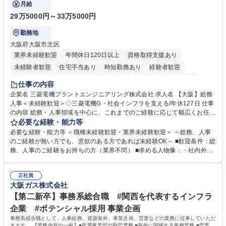
月給
29万5000円～33万5000円
勤務地
大阪府大阪市北区
業界未経験歓迎
年間休日120日以上
資格取得支援あり
未経験者歓迎
住宅手当あり
時短勤務あり
経験者歓迎
退職金あり
在宅OK
賞与あり
完全週休2日制
交通費支給
仕事の内容
駅近5分以内
土日祝休み
服装自由
寮・社宅あり
食事補助あり
企業名 三菱電機プラントエンジニアリング株式会社 求人名 【大阪】総務
人事＜未経験歓迎＞◇三菱電機G・社会インフラを支える/年休127日 仕事
の内容 総務・人事領域を中心に、これまでのご経験に応じて幅広くお任せ
します。 ＜具体的には＞ ・総務/人事労務（給与・社保・勤怠管理など）
必要な経験・能力等
・採用・教育研修 ・福利厚生運用 など ※基本的には事務所勤務ですが、
必要な経験・能力等 ＜職種未経験歓迎・業界未経験歓迎＞ ～総務、人事
採用や教育等の業務内容により、関西圏以外への日帰り・宿泊を伴う国内
のご経験が無い方でも、意欲のある方であれば未経験OK～ ■歓迎条件：総
出張もございます。 ※担当業務を持ちつつ、お互いに助け合いながら、総
務、人事のご経験をお持ちの方（業界不問） ■求める人物像：・社内外の
務部という組織として協力しながら進める体制です。 募集職種 【大阪】
関係各部門との調整を率先して行い、業務を円滑に遂行できる協調性やコ
総務人事＜未経験歓迎＞◇三菱電機G・社会インフラを支える/年休127日
ミュニケーション能力を持っている方 ・人事総務領域に興味がありゼネラ
正社員
リスト志向をお持ちの方 学歴・資格 学歴：大学院 大学 語学力： 資格：
大阪ガス株式会社
【第二新卒】事務系総合職 #関西を代表するインフラ
企業 #ポテンシャル採用 事業企画
事務系総合職として、人事総務、資源海外、事業企画、営業などの業務に従事していただ
きます。 【業務内容の一例】■所属事業部の勤労業務 ■海外に関係する各種業務 ■営業部