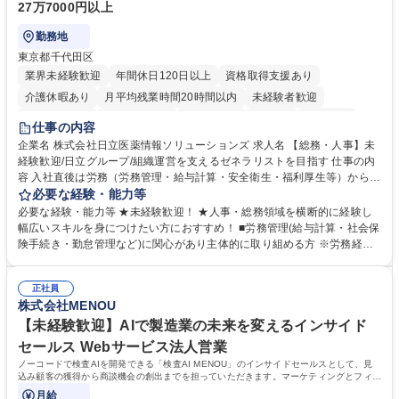
27万7000円以上
勤務地
東京都千代田区
業界未経験歓迎
年間休日120日以上
資格取得支援あり
介護休暇あり
月平均残業時間20時間以内
未経験者歓迎
住宅手当あり
時短勤務あり
退職金あり
在宅OK
賞与あり
仕事の内容
育休あり
完全週休2日制
交通費支給
土日祝休み
寮・社宅あり
企業名 株式会社日立医薬情報ソリューションズ 求人名 【総務・人事】未
経験歓迎/日立グループ/組織運営を支えるゼネラリストを目指す 仕事の内
容 入社直後は労務（労務管理・給与計算・安全衛生・福利厚生等）からお
任せいたします。将来は総務・採用・教育業務へ守備範囲を広げ、組織運
必要な経験・能力等
営を支えるゼネラリストをめざせます。 ・初期業務：労働時間管理、給与
必要な経験・能力等 ★未経験歓迎！ ★人事・総務領域を横断的に経験し
計算、社会保険対応、福利厚生管理、安全衛生、健康経営推進等をお任せ
幅広いスキルを身につけたい方におすすめ！ ■労務管理(給与計算・社会保
します。ご経験に応じて、休職者管理など、幅広く経験を積んでいただき
険手続き・勤怠管理など)に関心があり主体的に取り組める方 ※労務経験
ます。 ・将来的な広がり：総務・採用・教育・税務対応・経営企画等。
者は早期にご活躍いただけます。 ■チームで仕事を推進できる方■将来は
★メンバーがマンツーマンで丁寧に教えるため、ご経験が浅くても安心！
マネジメント職として活躍したい 【尚可】■人事、労務、採用、教育業務
幅広く経験を積みたい意欲がある方に最適な環境です。 募集職種 【総
正社員
のご経験 ■労務管理（給与計算・社会保険手続き・勤怠管理など）の経験
株式会社MENOU
務・人事】未経験歓迎/日立グループ/組織運営を支えるゼネラリストを目
■衛生管理者の資格をお持ちの方 学歴・資格 学歴：大学院 大学 高専 短大
指す
専修学校 高校 語学力： 資格：
【未経験歓迎】AIで製造業の未来を変えるインサイド
セールス Webサービス法人営業
ノーコードで検査AIを開発できる「検査AI MENOU」のインサイドセールスとして、見
込み顧客の獲得から商談機会の創出までを担っていただきます。マーケティングとフィー
ルドセールスをつなぐ役割として、
月給