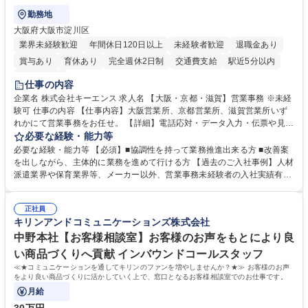
勤務地
大阪府大阪市淀川区
業界未経験歓迎
年間休日120日以上
未経験者歓迎
退職金あり
賞与あり
育休あり
完全週休2日制
交通費支給
駅近5分以内
土日祝休み
仕事の内容
企業名 株式会社キーエンス 求人名 【大阪・京都・滋賀】営業事務 ※未経
験可 仕事の内容 【仕事内容】大阪営業所、京都営業所、滋賀営業所いず
れかにて営業事務をお任せ。 【詳細】電話応対・データ入力・伝票や見積
の作成・カタログ送付・来客対応・営業所内で発生する事務業務や業務改
必要な経験・能力等
善をお任せ。 【教育制度】ご入社後、育成担当とペアになりながらOJTに
必要な経験・能力等 【必須】■協調性を持って業務推進出来る方 ■改善案
て業務を覚えていただくことが可能です。業務システムがきちんと構築さ
を出しながら、主体的に業務を進めて行ける方 【過去のご入社事例】人材
れているため、スムーズに仕事に慣れることができる環境です。また、
派遣業界や保育業界等、メーカー以外、営業事務未経験者の入社実績有
「チームで成果を出す文化」があり、良いやり方を積極的に共有しながら
【当社の事務職について】単なる事務ではなく主体性を発揮したサポート
常に改善を目指す風土のため、安心して業務に取り組んでいただけます。
により、キーエンスの付加価値向上に貢献します。ベースの定型業務に加
募集職種 【大阪・京都・滋賀】営業事務 ※未経験可
正社員
えて、お客様や社員の状況に合わせ、能動的なサポート、改善の動きも期
キリンアンドコミュニケーションズ株式会社
待され。組織を支えるスペシャリストとして、チームに貢献し、結果的に
社員から頼られる存在になることができます。平均19:30の退勤以降の業
中野本社【お客様相談室】お客様のお声をもとにより良
務の持ち帰りも禁止されており、メリハリのある働き方となります。 学
い商品づくりへ貢献 インバウンドコールスタッフ
歴・資格 学歴：大学院 大学 高専 短大 語学力： 資格：
≪★コミュニケーションを通してキリンのファンを増やしませんか？★≫ お客様のお声
をより良い商品づくりに活かしていく上で、窓口となるお客様相談室でのお仕事です。
月給