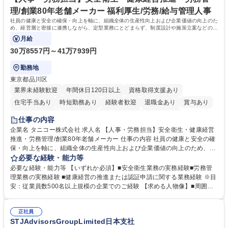
理/創業80年老舗メーカー 福利厚生/労務/給与管理人事
社員の健康と安全の確保・向上を軸に、組織全体の生産性向上および企業価値の向上のた
め、経営層と密接に連携しながら、定型業務にとどまらず、制度設計や施策立案などの上
流工程から関与していただきます。
月給
30万8557円～41万7939円
勤務地
東京都品川区
業界未経験歓迎
年間休日120日以上
資格取得支援あり
住宅手当あり
時短勤務あり
経験者歓迎
退職金あり
賞与あり
完全週休2日制
交通費支給
駅近5分以内
土日祝休み
仕事の内容
寮・社宅あり
企業名 タニコー株式会社 求人名 【人事・労務担当】安全衛生・健康経営
推進・労務管理/創業80年老舗メーカー 仕事の内容 社員の健康と安全の確
保・向上を軸に、組織全体の生産性向上および企業価値の向上のため、経
営層と密接に連携しながら、定型業務にとどまらず、制度設計や施策立案
必要な経験・能力等
などの上流工程から関与していただきます。 【主な業務内容】■安全衛生
必要な経験・能力等 【いずれか必須】■安全衛生業務の実務経験■労務管
業務（ストレスチェック、健康診断の運用、産業医との連携 など）■健康
理業務の実務経験 ■健康経営の推進または認証申請に関する業務経験 ※目
経営認証取得に向けた企画・推進■労務管理（労働時間の分析、労働環境
安：従業員数500名以上規模の企業でのご経験 【求める人物像】■周囲
の改善）■規程改定、制度設計、業務改善の推進■労働基準監督署対応、団
（社員・経営層）と円滑にコミュニケーションを図れる方■労務課題に対
体交渉対応 など 【採用背景】現在組織変革期の為、労務領域から組織力
し、迅速かつ的確に対応できる問題解決力をお持ちの方■チームおよび他
を底上げすべく、ともにご活躍いただける方の増員募集となります。 募集
正社員
部門と連携しながら業務を推進できる方■Excelや労務管理システムの実務
STJAdvisorsGroupLimited日本支社
職種 【人事・労務担当】安全衛生・健康経営推進・労務管理/創業80年老
使用経験をお持ちの方 学歴・資格 学歴：大学院 大学 高専 短大 専修学校