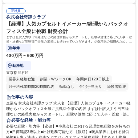
宅手当制度、引っ越し代補助等、手厚い福利厚生もございます。■会社説
な求人】■人事 ■法務 ■新規事業開発 ■情報セキュリティ ■ITサービスマネ
明やポジション概要等についてもお話します。■WEBセミナーですので、
ジメント（ITILフレーム）等 学歴・資格 学歴：大学院 大学 語学力： 資
参加時のお顔出しも不要です。ぜひ、お気軽にエントリーください。 募集
正社員
格：
株式会社奇譚クラブ
職種 【9/2(水)19:00開催】応募意思不問WEBセミナー/総合職★8/26応募
〆
【経理】人気カプセルトイメーカー/経理からバックオ
フィス全般に挑戦 財務会計
まずは仕訳入力や日常経理などの経理実務からスタートし、経験や適性に応じて人事・総
務・法務など管理部門全般の業務にも携わっていただきます。少数精鋭の組織のため、管
理部門責任者のもとで幅広い実務経験を
年俸
400万円～600万円
勤務地
東京都渋谷区
業界未経験歓迎
副業・WワークOK
年間休日120日以上
月平均残業時間20時間以内
転勤なし
住宅手当あり
経験者歓迎
退職金あり
完全週休2日制
交通費支給
土日祝休み
服装自由
仕事の内容
企業名 株式会社奇譚クラブ 求人名 【経理】人気カプセルトイメーカー/経
理からバックオフィス全般に挑戦◎ 仕事の内容 まずは仕訳入力や日常経
理などの経理実務からスタートし、経験や適性に応じて人事・総務・法務
など管理部門全般の業務にも携わっていただきます。少数精鋭の組織のた
必要な経験・能力等
め、管理部門責任者のもとで幅広い実務経験を 積みながら、バックオフィ
必要な経験・能力等 【必須】■事業会社における経理実務経験をお持ちの
ス全般の知識・経験を身につけられるポジションです。 【業務詳細】 ■会
方■日商簿記3級以上■出社勤務可能な方 【歓迎】■玩具業界における就労
計ソフト（弥生会計）への仕訳入力■請求書の処理、経費精算 ■売掛金・
経験■人事・法務・総務などのバックオフィス業務経験 【求める人物像】