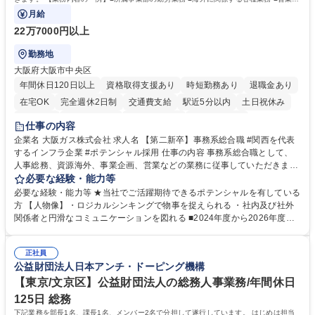
門の企画スタッフ、ルート営業
月給
22万7000円以上
勤務地
大阪府大阪市中央区
年間休日120日以上
資格取得支援あり
時短勤務あり
退職金あり
在宅OK
完全週休2日制
交通費支給
駅近5分以内
土日祝休み
服装自由
第二新卒歓迎
寮・社宅あり
食事補助あり
仕事の内容
企業名 大阪ガス株式会社 求人名 【第二新卒】事務系総合職 #関西を代表
するインフラ企業 #ポテンシャル採用 仕事の内容 事務系総合職として、
人事総務、資源海外、事業企画、営業などの業務に従事していただきま
す。 【業務内容の一例】■所属事業部の勤労業務 ■海外に関係する各種業
必要な経験・能力等
務 ■営業部門の企画スタッフ、ルート営業 【キャリアパス】入社後の配属
必要な経験・能力等 ★当社でご活躍期待できるポテンシャルを有している
ポジションで一定期間ご活躍頂いた後、本人の適性及び将来のキャリアを
方 【人物像】・ロジカルシンキングで物事を捉えられる ・社内及び社外
鑑みてジョブローテーションを行います。 【育成】OJTでの現場育成や研
関係者と円滑なコミュニケーションを図れる ■2024年度から2026年度ま
修カリキュラムを通じて、Daigasグループの業務で必要となる知識につい
での3ヵ年を対象とする「Daigasグループ中期経営計画2026」を策定しま
て学んでいただきます。 募集職種 【第二新卒】事務系総合職 #関西を代
した。https://www.osakagas.co.jp/company/press/pr2024/1777576_564
表するインフラ企業 #ポテンシャル採用
正社員
72.html ■エネルギーセキュリティの不安定化や気候変動による自然災害の
公益財団法人日本アンチ・ドーピング機構
甚大化など、これまで以上に社会課題解決の重要性が高まっています。
「未来の日常」の創造に向けて持続可能な社会の実現に貢献してまいりま
【東京/文京区】公益財団法人の総務人事業務/年間休日
す。 学歴・資格 学歴：大学院 大学 語学力： 資格：
125日 総務
下記業務を部長1名、課長1名、メンバー2名で分担して遂行しています。 はじめは担当