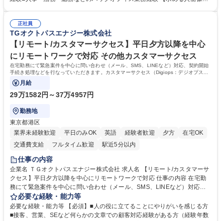
買掛金管理■入出金管理および支払業務 ※まずは経理業務を中心にお任せ
・状況に応じて柔軟に対応できる方 ・好奇心旺盛で、自身の業務領域を広
し、ご経験や習熟度に応じて人事・総務・法務などバックオフィス業務全
げていきたい方 ・既存のやり方にとらわれず、自ら考えて行動できる方
般へ携わっていただく予定です。 募集職種 【経理】人気カプセルトイメ
正社員
・周囲の状況を見ながら、先回りして業務に取り組める方 ・少人数組織な
TGオクトパスエナジー株式会社
ーカー/経理からバックオフィス全般に挑戦◎
らではの変化を前向きに楽しめる方 学歴・資格 学歴：大学院 大学 高専 短
大 専修学校 高校 語学力： 資格：日商簿記検定3級 日商簿記検定2級
【リモート/カスタマーサクセス】平日夕方以降を中心
にリモートワークで対応 その他カスタマーサクセス
在宅勤務にて緊急案件を中心に問い合わせ（メール、SMS、LINEなど）対応、契約開始
手続き処理などを行なっていただきます。カスタマーサクセス（Digiops：デジオプス）
と運用構築の業務となります。
月給
29万1582円～37万4957円
勤務地
東京都港区
業界未経験歓迎
平日のみOK
英語
経験者歓迎
夕方
在宅OK
交通費支給
フルタイム歓迎
駅近5分以内
仕事の内容
企業名 ＴＧオクトパスエナジー株式会社 求人名 【リモート/カスタマーサ
クセス】平日夕方以降を中心にリモートワークで対応 仕事の内容 在宅勤
務にて緊急案件を中心に問い合わせ（メール、SMS、LINEなど）対応、
契約開始手続き処理などを行なっていただきます。カスタマーサクセス
必要な経験・能力等
（Digiops：デジオプス）と運用構築の業務となります。 ■お問い合わせ
必要な経験・能力等 【必須】■人の役に立てることにやりがいを感じる方
対応業務全般（システム入力、契約手続き含む） ■デジタルコミュニケー
■接客、営業、SEなど何らかの文章での顧客対応経験がある方（経験年数