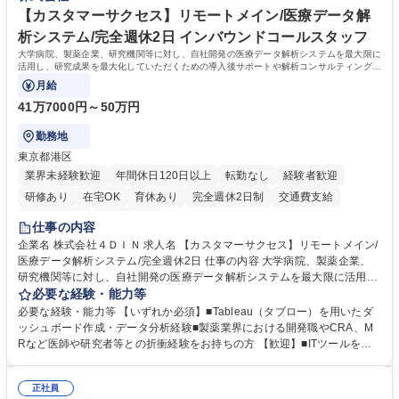
出社程度のリモート中心/残業基本無/独立系ファーム
談可）。【求める人物像】幅広いバックオフィス業務に柔軟に対応でき、
【カスタマーサクセス】リモートメイン/医療データ解
社内外と円滑にコミュニケーションを取りながら業務を推進できる方 学
析システム/完全週休2日 インバウンドコールスタッフ
歴・資格 学歴：大学院 大学 高専 短大 専修学校 高校 語学力： 資格：
大学病院、製薬企業、研究機関等に対し、自社開発の医療データ解析システムを最大限に
活用し、研究成果を最大化していただくための導入後サポートや解析コンサルティング、
活用アドバイス業務等をお任せします。
月給
41万7000円～50万円
勤務地
東京都港区
業界未経験歓迎
年間休日120日以上
転勤なし
経験者歓迎
研修あり
在宅OK
育休あり
完全週休2日制
交通費支給
駅近5分以内
土日祝休み
仕事の内容
企業名 株式会社４ＤＩＮ 求人名 【カスタマーサクセス】リモートメイン/
医療データ解析システム/完全週休2日 仕事の内容 大学病院、製薬企業、
研究機関等に対し、自社開発の医療データ解析システムを最大限に活用
し、研究成果を最大化していただくための導入後サポートや解析コンサル
必要な経験・能力等
ティング、活用アドバイス業務等をお任せします。 ■活用コンサルティン
必要な経験・能力等 【いずれか必須】■Tableau（タブロー）を用いたダ
グ：疾患再発率の調査や薬剤効果の可視化等の目的に合わせ、プラットフ
ッシュボード作成・データ分析経験■製薬業界における開発職やCRA、M
ォーム上で可能な解析手法を提案 ■オンボーディング：ツールの操作説明
Rなど医師や研究者等との折衝経験をお持ちの方 【歓迎】■ITツールを用
に加え医療統計やデータ抽出の基礎レクチャー■開発へのフィードバッ
いた顧客サポート経験 【働き方】リモートメインのため、どこからでも参
ク：ユーザー要望を開発部門へ繋ぎ、プロダクトの利便性向上へ貢献。医
画可能です。オンラインツール（ZoomやTeams等）を用いた柔軟なサポ
療現場のDX化を推進するやりがいがあります。【業務内容の変更範囲】
正社員
ート体制を構築しています。 【採用背景】導入先が急増しており、専任の