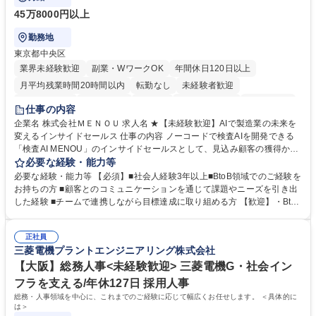
45万8000円以上
勤務地
東京都中央区
業界未経験歓迎
副業・WワークOK
年間休日120日以上
月平均残業時間20時間以内
転勤なし
未経験者歓迎
時短勤務あり
経験者歓迎
在宅OK
完全週休2日制
交通費支給
仕事の内容
駅近5分以内
土日祝休み
服装自由
企業名 株式会社ＭＥＮＯＵ 求人名 ★【未経験歓迎】AIで製造業の未来を
変えるインサイドセールス 仕事の内容 ノーコードで検査AIを開発できる
「検査AI MENOU」のインサイドセールスとして、見込み顧客の獲得から
商談機会の創出までを担っていただきます。マーケティングとフィールド
必要な経験・能力等
セールスをつなぐ役割として、 適切なタイミングで顧客とコミュニケーシ
必要な経験・能力等 【必須】■社会人経験3年以上■BtoB領域でのご経験を
ョンを取りながら、受注につながる商談機会の最大化を目指します。 【具
お持ちの方 ■顧客とのコミュニケーションを通じて課題やニーズを引き出
体的な仕事内容】 リードへの電話・メールによるアプローチ/リードナー
した経験 ■チームで連携しながら目標達成に取り組める方 【歓迎】・BtoB
チャリングおよび商談創出/CRMを活用した顧客情報の管理・分析/マーケ
SaaS企業での営業またはインサイドセールス経験 ・製造業向けの営業経
ティング施策と連携したフォローアップ/商談化率向上に向けた改善提案・
験 ・オフライン・オンラインセミナー登壇経験 ・マーケティング施策の
実行/フィールドセールスへの案件連携 募集職種 ★【未経験歓迎】AIで製
正社員
企画・実行経験 ・CRM・リードナーチャリングに関する知見 ・データを
三菱電機プラントエンジニアリング株式会社
造業の未来を変えるインサイドセールス
もとに営業プロセスを改善した経験 学歴・資格 学歴：大学院 大学 高専 短
大 専修学校 高校 語学力： 資格：
【大阪】総務人事<未経験歓迎> 三菱電機G・社会イン
フラを支える/年休127日 採用人事
総務・人事領域を中心に、これまでのご経験に応じて幅広くお任せします。 ＜具体的に
は＞