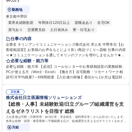
30万円
勤務地
東京都中野区
業界未経験歓迎
年間休日120日以上
退職金あり
在宅OK
賞与あり
交通費支給
土日祝休み
寮・社宅あり
仕事の内容
企業名 キリンアンドコミュニケーションズ株式会社 求人名 中野本社【お
客様相談室】お客様のお声をもとにより良い商品づくりへ貢献 仕事の内容
≪★コミュニケーションを通してキリンのファンを増やしませんか？★≫
お客様のお声をより良い商品づくりに活かしていく上で、窓口となるお客
必要な経験・能力等
様相談室でのお仕事です。 日々お客様からいただくキリングループへのご
必要な経験・能力等 【必須】コールセンターやお客様相談室の業務経験、
意見を、企業活動に活かしています。お客様からの声に迅速かつ誠意をも
PCが使える方（Word・Excel）【働き方】在宅勤務・リモートワーク相
って対応、情報提供するとともにグループ内活動に反映しています。 【具
談可/月平均残業7～8時間程度 【入社後の研修】着任から1か月は電話対応
体的には】電話応対、メール、お手紙対応、ご指摘品調査報告書作成、有
のOJTを中心に実施し、電話対応に慣れた段階でメール・手紙のOJTを実
人チャットボット対応など。 【1日の対応件数】■電話：月間一人当たり
施する予定です。独り立ち以降もしっかりフォローする体制を整えていま
平均100件前後■メール・手紙：同上40件前後 募集職種 中野本社【お客様
正社員
すのでご安心ください。 【当社について】キリングループの広報機能を担
株式会社日立医薬情報ソリューションズ
相談室】お客様のお声をもとにより良い商品づくりへ貢献
う会社として、お客様との出会いを大切にし、磨き上げたホスピタリティ
を込めてコミュニケーションをとりながら広報関連業務を行っておりま
【総務・人事】未経験歓迎/日立グループ/組織運営を支
す。 学歴・資格 学歴：大学院 大学 高専 短大 専修学校 高校 語学力： 資
えるゼネラリストを目指す 総務
格：
入社直後は労務（労務管理・給与計算・安全衛生・福利厚生等）からお任せいたします。
将来は総務・採用・教育業務へ守備範囲を広げ、組織運営を支えるゼネラリストをめざせ
ます。
月給