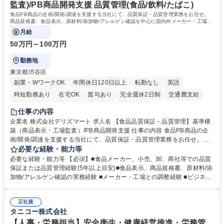
キャリアを築きたい」という前向きな意欲と挑戦を全力で応援します。 学
監査)/PB商品開発支援 品質管理(食品/飲料/たばこ)
歴・資格 学歴：大学院 大学 高専 短大 専修学校 高校 語学力： 資格：日商
食品PB商品の企画/開発/調達を支援する当社にて、品質保証・品質管理業務をお任せ。
簿記検定1級 日商簿記検定2級 日商簿記検定3級
商品規格書、食品表示、原材料/添加物/アレルゲン確認を中心に国内外メーカー・工場の
品質基準整備から発売後対応まで担います。
月給
50万円～100万円
勤務地
東京都渋谷区
副業・WワークOK
年間休日120日以上
転勤なし
英語
時短勤務あり
在宅OK
賞与あり
完全週休2日制
交通費支給
駅近5分以内
中国語
土日祝休み
服装自由
仕事の内容
企業名 株式会社デリズマート 求人名 【食品品質保証・品質管理】基準構
築（商品表示・工場監査）/PB商品開発支援 仕事の内容 食品PB商品の企
画/開発/調達を支援する当社にて、品質保証・品質管理業務をお任せ。商
品規格書、食品表示、原材料/添加物/アレルゲン確認を中心に国内外メー
必要な経験・能力等
カー・工場の品質基準整備から発売後対応まで担います。 【詳細】 ■商品
必要な経験・能力等 【必須】■食品メーカー、小売、卸、商社等での品質
規格書、一括表示、栄養成分、原材料・添加物・アレルゲンの確認 ■メー
保証または品質管理経験(5年以上目安)■食品表示、商品規格書、原材料/添
カーへの修正指示・承認管理 ■国内外工場の監査、製造立会い、改善指導
加物/アレルゲン確認の実務経験 ■メーカー・工場との調整経験 ■ビジネス
■品質基準・審査フロー・管理台帳の構築 ■輸入食品の法規・表示確認 ■ク
で商談ができる日本語力 【歓迎】 ■食品表示検定 中級以上 ■QC検定2級
レーム、品質事故、商品回収時の原因調査、関係先対応、再発防止 ■小売
または3級以上■HACCPに関する研修修了 ■ISO 22000・FSSC 22000・J
企業への品質報告・問い合わせ対応 ■商品開発、物流、営業との連携 ※業
正社員
FS規格の内部監査員研修修了 ■TOEIC700点以上の英語力やビジネス上で
タニコー株式会社
務内容の変更の範囲：当社業務全般 募集職種 【食品品質保証・品質管
中国語での商談が可能な方 学歴・資格 学歴：大学院 大学 語学力： 資格：
理】基準構築（商品表示・工場監査）/PB商品開発支援
【人事・労務担当】安全衛生・健康経営推進・労務管