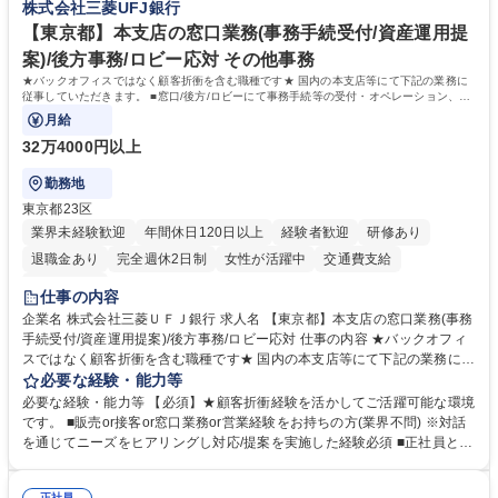
株式会社三菱UFJ銀行
当社の指定する業務 募集職種 【カスタマーサクセス】リモートメイン/医
カスタマーサクセス組織を強化するための増員採用です。営業担当からの
療データ解析システム/完全週休2日
丁寧なOJTがあり、医療データ解析の専門知識をキャッチアップできる環
【東京都】本支店の窓口業務(事務手続受付/資産運用提
境です。社会貢献性の高い分野で専門性を磨きたい方を歓迎します。 学
案)/後方事務/ロビー応対 その他事務
歴・資格 学歴：大学院 大学 高専 短大 専修学校 高校 語学力： 資格：
★バックオフィスではなく顧客折衝を含む職種です★ 国内の本支店等にて下記の業務に
従事していただきます。 ■窓口/後方/ロビーにて事務手続等の受付・オペレーション、お
客様対応
月給
32万4000円以上
勤務地
東京都23区
業界未経験歓迎
年間休日120日以上
経験者歓迎
研修あり
退職金あり
完全週休2日制
女性が活躍中
交通費支給
土日祝休み
仕事の内容
企業名 株式会社三菱ＵＦＪ銀行 求人名 【東京都】本支店の窓口業務(事務
手続受付/資産運用提案)/後方事務/ロビー応対 仕事の内容 ★バックオフィ
スではなく顧客折衝を含む職種です★ 国内の本支店等にて下記の業務に従
事していただきます。 ■窓口/後方/ロビーにて事務手続等の受付・オペレ
必要な経験・能力等
ーション、お客様対応 ■窓口にて、ご来店された個人のお客様に対して金
必要な経験・能力等 【必須】★顧客折衝経験を活かしてご活躍可能な環境
融商品のご提案 ■効率的な事務運用の検討・構築等 ≪業務紹介：ご応募前
です。 ■販売or接客or窓口業務or営業経験をお持ちの方(業界不問) ※対話
に必ずご覧ください≫ ※記事 https://www.mysite.bk.mufg.jp/career/circle/
を通じてニーズをヒアリングし対応/提案を実施した経験必須 ■正社員とし
article17/ ※動画 https://youtu.be/H-S7HaJqqbg 募集職種 【東京都】本支
ての就業経験1年以上 【歓迎】■金融業界での就業経験■銀行での預金為替
店の窓口業務(事務手続受付/資産運用提案)/後方事務/ロビー応対
事務経験 ■金融商品の提案・販売経験 ≪魅力≫研修やOJT環境が整ってい
正社員