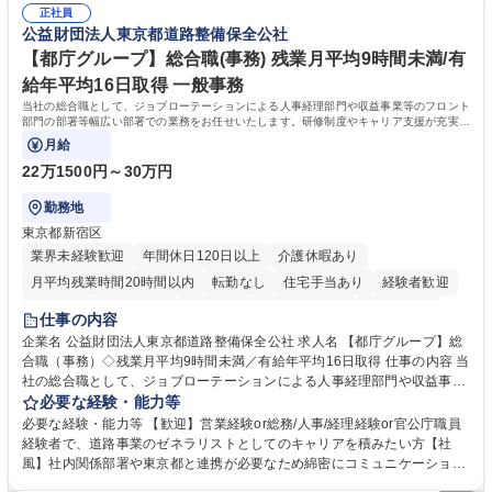
の他に担当頂く業務が発生する場合があります。 募集職種 【営業事務】
正社員
ション力がある方。 ・チャレンジを厭わず、粘り強く業務に取り組める
公益財団法人東京都道路整備保全公社
業務職/三井物産グループ/平均残業時間10H/完全週休2日
方。多様な関係者と謙虚に信頼関係を構築でき、期限を意識したスケジュ
ール管理が出来る方。※将来的に他部署（営業部門、コーポレート部門）
【都庁グループ】総合職(事務) 残業月平均9時間未満/有
へのジョブローテーションの可能性があります。 学歴・資格 学歴：大学
給年平均16日取得 一般事務
院 大学 語学力： 資格：宅地建物取引士
当社の総合職として、ジョブローテーションによる人事経理部門や収益事業等のフロント
部門の部署等幅広い部署での業務をお任せいたします。研修制度やキャリア支援が充実し
ております！ ※下記業務詳細
月給
22万1500円～30万円
勤務地
東京都新宿区
業界未経験歓迎
年間休日120日以上
介護休暇あり
月平均残業時間20時間以内
転勤なし
住宅手当あり
経験者歓迎
研修あり
退職金あり
賞与あり
完全週休2日制
交通費支給
仕事の内容
駅近5分以内
資格取得手当あり
食事補助あり
企業名 公益財団法人東京都道路整備保全公社 求人名 【都庁グループ】総
合職（事務）◇残業月平均9時間未満／有給年平均16日取得 仕事の内容 当
社の総合職として、ジョブローテーションによる人事経理部門や収益事業
等のフロント部門の部署等幅広い部署での業務をお任せいたします。研修
必要な経験・能力等
制度やキャリア支援が充実しております！ ※下記業務詳細 【業務詳細】■
必要な経験・能力等 【歓迎】営業経験or総務/人事/経理経験or官公庁職員
管理部門：広報、人事、経理など当公社の運営に係る管理業務 ■収益部
経験者で、道路事業のゼネラリストとしてのキャリアを積みたい方【社
門：駐車場の新規開拓、管理運営、新宿駅西口広場の「イベントコーナ
風】社内関係部署や東京都と連携が必要なため綿密にコミュニケーション
ー」などの管理運営 ■道路部門：整備の急がれる骨格幹線道路や木造住宅
を図っています。 【業務の魅力】■幅広く携われる：総合職（事務）で