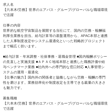
求人名

【六本木/労務】世界のエアバス・グループ/グローバルな職場環境
で活躍

仕事の内容

世界的な航空宇宙製品を展開する当社にて、国内の労務・報酬福
利厚生業務を担当。給与計算等の基盤運用から、APAC本部と連携
した人事制度改定やシステム最適化といった戦略的プロジェクト
まで幅広く担います。

■給与計算・年末調整・社保事務・退職金管理 ■国内報酬ポリシー
の見直しと実施支援 ■ＡＰＡＣ地域本部と連携した職務評価や給
与ベンチマーク業務 ■社内外への専門的な窓口対応 ■人事管理シ
ステムの運用・最適化

【仕事の魅力】国内外の関係者と協働しながら労務・報酬の専門
性を磨けます。業務効率化や制度改定を主導できる裁量の大きさ
も魅力です。

募集職種

【六本木/労務】世界のエアバス・グループ/グローバルな職場環境
で活躍