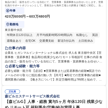
食品の加工・販売を行っている当社にて、営業事務・貿易事務をお任せいたします。営業
社員のサポートポジションとして、受発注から海外工場との調整まで幅広く対応し、当社
事業の根幹を支えていただきます。
年俸
420万6000円～603万4800円
勤務地
東京都中央区
年間休日120日以上
月平均残業時間20時間以内
転勤なし
英語
退職金あり
在宅OK
交通費支給
駅近5分以内
土日祝休み
仕事の内容
企業名 ヒガシマルインターナショナル株式会社 求人名 東京都中央区【営
業事務・貿易事務】食品商社/残業少なめ/リモート等相談可 仕事の内容 食
品の加工・販売を行っている当社にて、営業事務・貿易事務をお任せいた
します。営業社員のサポートポジションとして、受発注から海外工場との
必要な経験・能力等
調整まで幅広く対応し、当社事業の根幹を支えていただきます。 ■受発注
必要な経験・能力等 【必須】■営業事務または貿易事務の経験■英語での
業務、請求書発行 ■海外工場とのスケジュール調整 ■在庫管理 ■輸入書類
メールのやり取りに抵抗感の無い方 【尚可】■商社での営業事務の経験■
の確認・作成 ■配送手配 ■通関業者を通して行う輸出入業全般 ■倉庫との
通関業務の経験。 【働き方について】所定労働時間は7時間と短めで、残
倉入れ調整等 ※ゼネラリストとしてのキャリアアップを目指すことが可能
業も月平均20時間以下です。時差出勤制度や週1日のリモート勤務も相談
です。単に商品を販売するだけでなく原料の仕入れから販売までをトータ
可能で、ワークライフバランスを保ち長期就業しやすい環境です。 【当社
ルプロデュースしているため、商品に関わる全ての業務をサポート頂きま
正社員
の強み】1991年の設立以来、外食産業を中心としたお客様の多様なニー
森ビルエステートサービス株式会社
す。 募集職種 東京都中央区【営業事務・貿易事務】食品商社/残業少なめ/
ズに沿った冷凍水産物等の生産・輸入・販売を一貫して手掛けています。
リモート等相談可
自社工場と海外拠点の強固な連携によるワンストップサービスが最大の強
【森ビルG】人事・総務 賞与5ヶ月 年休120日 残業少な
みです。 学歴・資格 学歴：大学院 大学 語学力：英語 資格：
め リモート可 福利厚生/労務/給与管理人事