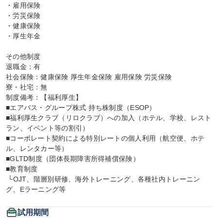
・雇用保険

・労災保険

・健康保険

・厚生年金

その他制度

退職金：有

社会保険：健康保険 厚生年金保険 雇用保険 労災保険

寮・社宅：無

制度備考：【福利厚生】

■エアバス・グループ株式 持ち株制度（ESOP）

■福利厚生クラブ（リロクラブ）への加入（ホテル、学校、レスト
ラン、イベント等の割引）

■コーポレート契約による特別レートの個人利用（航空便、ホテ
ル、レンタカー等）

■GLTD制度（団体長期障害所得補償保険）

■教育制度

 └OJT、階層別研修、海外トレーニング、各種社内トレーニン
グ、Eラーニング等
試用期間