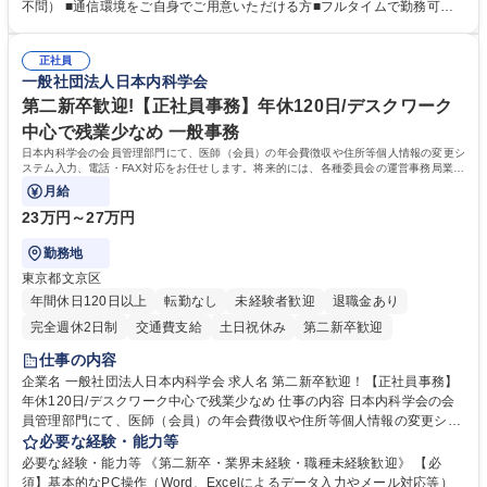
ションツール（メール、SMS、LINE等）を使用 ■お客様のニーズに応じた
不問） ■通信環境をご自身でご用意いただける方■フルタイムで勤務可能
新プラン案内やトラブル対応 ■土日祝は主にメールでの対応、緊急度の高
な方 ※土日祝は1名体制となるため一人の環境で責任を持って業務を行っ
い問い合わせを優先 ■緊急時の電話対応 エネルギー×Tech！お客様に寄り
ていただける方【歓迎要件】■再生可能エネルギーを世の中に広め地球環
添ってサービス提供できることが魅力 募集職種 【リモート/カスタマーサ
正社員
境に貢献したい■改善提案や改善アクション等新しいことに意欲がある方
一般社団法人日本内科学会
クセス】平日夕方以降を中心にリモートワークで対応
【英語（語学力）】■翻訳ツールを用い英語でコミュニケーションをとる
ことに抵抗がない方■英語は話せなくても問題はありませんが、英語が話
第二新卒歓迎!【正社員事務】年休120日/デスクワーク
せますと、よりチャンスが広がります。※日本語がネイティブレベル必須
中心で残業少なめ 一般事務
学歴・資格 学歴：大学院 大学 高専 短大 専修学校 高校 語学力： 資格：
日本内科学会の会員管理部門にて、医師（会員）の年会費徴収や住所等個人情報の変更シ
ステム入力、電話・FAX対応をお任せします。将来的には、各種委員会の運営事務局業務
などにも幅広く携わっていただきます。
月給
23万円～27万円
勤務地
東京都文京区
年間休日120日以上
転勤なし
未経験者歓迎
退職金あり
完全週休2日制
交通費支給
土日祝休み
第二新卒歓迎
仕事の内容
企業名 一般社団法人日本内科学会 求人名 第二新卒歓迎！【正社員事務】
年休120日/デスクワーク中心で残業少なめ 仕事の内容 日本内科学会の会
員管理部門にて、医師（会員）の年会費徴収や住所等個人情報の変更シス
テム入力、電話・FAX対応をお任せします。将来的には、各種委員会の運
必要な経験・能力等
営事務局業務などにも幅広く携わっていただきます。 【会員管理・データ
必要な経験・能力等 《第二新卒・業界未経験・職種未経験歓迎》 【必
入力業務】 ・医師（会員）の住所変更、個人情報のシステム登録・更新
須】基本的なPC操作（Word、Excelによるデータ入力やメール対応等）