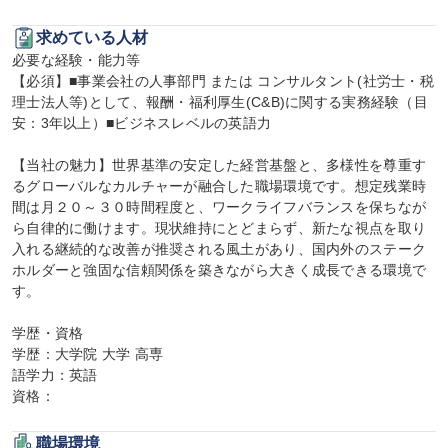
求めている人材
必要な経験・能力等

【必須】■事業会社の人事部門 または コンサルタント(社労士・税
理士法人等)として、報酬・福利厚生(C&B)に関する実務経験（目
安：3年以上）■ビジネスレベルの英語力

【当社の魅力】世界基準の安定した経営基盤と、多様性を尊重す
るグローバルなカルチャーが融合した職場環境です。想定残業時
間は月２０～３０時間程度と、ワークライフバランスを保ちなが
ら自律的に働けます。現状維持にとどまらず、新たな視点を取り
入れる継続的な改善が推奨される風土があり、国内外のステーク
ホルダーと強固な信頼関係を築きながら大きく成長できる環境で
す。

学歴・資格

学歴：大学院 大学 高専

語学力：英語

資格：
職場環境