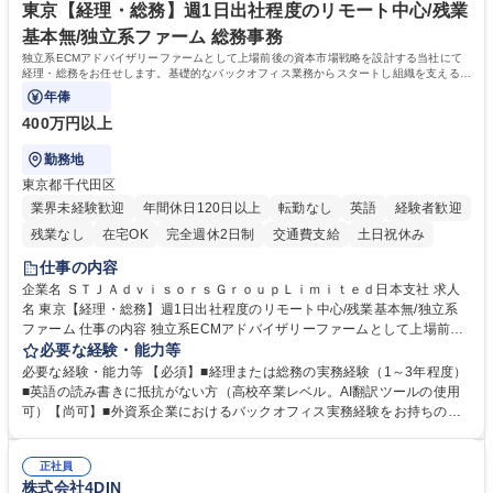
舗メーカー
高校 語学力： 資格：
東京【経理・総務】週1日出社程度のリモート中心/残業
基本無/独立系ファーム 総務事務
独立系ECMアドバイザリーファームとして上場前後の資本市場戦略を設計する当社にて
経理・総務をお任せします。基礎的なバックオフィス業務からスタートし組織を支える専
任担当として広く活躍できる環境です。
年俸
400万円以上
勤務地
東京都千代田区
業界未経験歓迎
年間休日120日以上
転勤なし
英語
経験者歓迎
残業なし
在宅OK
完全週休2日制
交通費支給
土日祝休み
仕事の内容
企業名 ＳＴＪＡｄｖｉｓｏｒｓＧｒｏｕｐＬｉｍｉｔｅｄ日本支社 求人
名 東京【経理・総務】週1日出社程度のリモート中心/残業基本無/独立系
ファーム 仕事の内容 独立系ECMアドバイザリーファームとして上場前後
の資本市場戦略を設計する当社にて経理・総務をお任せします。基礎的な
必要な経験・能力等
バックオフィス業務からスタートし組織を支える専任担当として広く活躍
必要な経験・能力等 【必須】■経理または総務の実務経験（1～3年程度）
できる環境です。 ■日常経理、月次および年次決算サポート業務 ■本国
■英語の読み書きに抵抗がない方（高校卒業レベル。AI翻訳ツールの使用
（グローバル）との英文メール対応（AI翻訳ツール等を使用しての対応で
可）【尚可】■外資系企業におけるバックオフィス実務経験をお持ちの方
問題ございません） ■オフィス環境整備、郵便物の発送・受取等の総務業
【必須・尚可要件】簿記などの特別な資格や、TOEIC等のスコアは求めて
務全般 ■その他バックオフィス関連サポート ※ご経験に合わせて無理なく
おりません。日々の事務処理を丁寧かつ正確に行える方を歓迎します。
業務をお任せします。残業も基本的には発生せず、ご自身のペースで業務
正社員
【働き方について】現在は週4日程度の在宅勤務を実施しており、ワーク
株式会社4DIN
を進めやすく定着率の高い環境です。 募集職種 東京【経理・総務】週1日
ライフバランスを重視する方に最適な環境です（フルリモートも面接で相