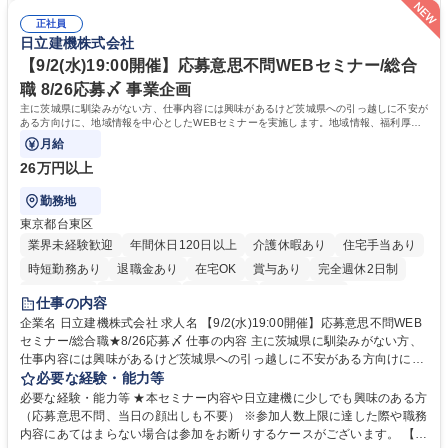
密集地域の特定整備路線の用地取得、道路に関する普及啓発事業、都内の
は、駐車場の管理運営や道路用地の取得、公益財団法人の中枢を担う管理
道路施設や道路工事現場の見学ツアー事業 ※入社後は上記いずれかの部門
正社員
部門など多岐に渡る業務を経験できます。 ■様々なプロジェクト：駐車場
日立建機株式会社
へ配属。※業務内容変更の範囲：会社の定める業務 募集職種 【都庁グル
事業の他、新宿駅西口広場内に設置された照明を兼ねた広告「ブライトサ
ープ】総合職（事務）◇残業月平均9時間未満／有給年平均16日取得
イン」の管理運営を行うなど、事業収益を生み出す活動を積極的に行って
【9/2(水)19:00開催】応募意思不問WEBセミナー/総合
います。 学歴・資格 学歴：大学院 大学 高専 短大 専修学校 高校 語学力：
職 8/26応募〆 事業企画
資格：
主に茨城県に馴染みがない方、仕事内容には興味があるけど茨城県への引っ越しに不安が
ある方向けに、地域情報を中心としたWEBセミナーを実施します。地域情報、福利厚生
情報等をお伝えします。
月給
26万円以上
勤務地
東京都台東区
業界未経験歓迎
年間休日120日以上
介護休暇あり
住宅手当あり
時短勤務あり
退職金あり
在宅OK
賞与あり
完全週休2日制
交通費支給
駅近5分以内
土日祝休み
食事補助あり
仕事の内容
企業名 日立建機株式会社 求人名 【9/2(水)19:00開催】応募意思不問WEB
セミナー/総合職★8/26応募〆 仕事の内容 主に茨城県に馴染みがない方、
仕事内容には興味があるけど茨城県への引っ越しに不安がある方向けに、
地域情報を中心としたWEBセミナーを実施します。地域情報、福利厚生情
必要な経験・能力等
報等をお伝えします。 【セミナー内容】■地域説明、周辺施設情報を中心
必要な経験・能力等 ★本セミナー内容や日立建機に少しでも興味のある方
にお伝えし、住宅相場や実際に社員がどの地域に住んでどのような生活を
（応募意思不問、当日の顔出しも不要） ※参加人数上限に達した際や職務
しているのかについてもお伝えします。日立建機には借上げ部屋制度、住
内容にあてはまらない場合は参加をお断りするケースがございます。 【主