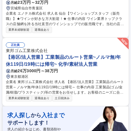
23万円～32万円
月給
宮城県仙台市青葉区
企業名 エノテカ株式会社 求人名 仙台【ワインショップスタッフ（販売
職）】★ワインが好きな方大歓迎！★ 仕事の内容 ワイン業界トップクラ
スの店舗網を誇る当社直営のワインショップでの販売職です。当社の店舗
で扱うワインは自社直輸入。世界中の銘醸ワイン約3,000種類輸入、販売
業界未経験歓迎
退職金あり
しています。 【業務詳細】◆接客業務全般 ◆電話応対 ◆開梱、検品、品
出し、陳列・補充、POP作成 ◆レジ業務 ◆梱包、発送作業 ◆発注作業 ◆
店内イベントの企画、販売戦略、集客戦略、商品戦略の立案等 ◆販促物作
正社員
成 ※お客様からワインに関するアドバイスを求められることも多い仕事で
東邦ゴム工業株式会社
すので、ワインに関する勉強は欠かせません。入社後はワインエキスパー
【港区/法人営業】工業製品のルート営業~ノルマ無/年
トなどの資格取得も目指して頂きます。 募集職種 仙台【ワインショップ
休119日/19時には帰宅~ 化学/素材法人営業
スタッフ（販売職）】★ワインが好きな方大歓迎！★
26万3000円～38万円
月給
東京都港区
企業名 東邦ゴム工業株式会社 求人名 【港区/法人営業】工業製品のルート
営業～ノルマ無/年休119日/19時には帰宅～ 仕事の内容 工業製品(ゴム/金
属/樹脂/プラスティック)等の営業をお任せします。お客様のニーズに合わ
せて自社製品を提案したり商社的な営業をお任せします。首都圏だからこ
業界未経験歓迎
退職金あり
土日祝休み
そ幅広い業界のお客様をご担当頂きます。 お客様の製品に対して当社が工
業製品（自社製品/他社製品）を提案し、さらに付加価値をつけるお手伝い
を当社が行います。■首都圏の機械/自動車/建設/製紙等、お客様は多岐に
求人探し
入社まで
から
渡ります。■コクヨさんに飛沫防止パネルの納入実績有■競合が少なく、他
サポートします！
社は当社ほど商品ラインナップが多くないため、当社が選ばれることが多
く、企業様の相談役のような存在です。【変更の範囲】当社業務全般 募集
求人の紹介をはじめ、書類添削や