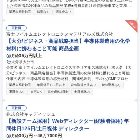
ド展開/25年で売上25倍/転勤無し 仕事の内容 ■三陸産の水産物を主原料と
した調理済み冷凍食品の商品開発業務■消費者向け通信販売事業と業務用
食品事業の両方に向けた商品開発■メニュー試作、改良の企画提案、レシ
業界未経験歓迎
転勤なし
退職金あり
ピ作成■若手メンバーの指導、等 【具体的に】消費者向け事業において
は、季節に合った様々なお魚料理の提案強化を担っていただきます。業務
向け事業においては、現在全国の高齢者施設や病院向けに、調理済み魚メ
正社員
ニューの需要が急増している背景から、毎日の食事に向けた様々な商品提
富士フイルムエレクトロニクスマテリアルズ株式会社
案をお任せします。商品開発部は、業務用と消費者ルートの両方に向けた
【大分/ビジネス・商品戦略担当】半導体製造用の化学
業務を行っており、調理経験を活かした提案力を発揮していただくことを
材料に携わること可能 商品企画
期待しています。 募集職種 【釜石市/食品の商品開発】★自社ブランド展
35万円以上
月給
開/25年で売上25倍/転勤無し
大分県大分市
企業名 富士フイルムエレクトロニクスマテリアルズ株式会社 求人名 【大
分/ビジネス・商品戦略担当】半導体製造用の化学材料に携わること可能
仕事の内容 半導体製造用の感光材料、関連処理剤、平坦化(CMPプロセス)
材料、イメージセンサー用カラーフィルタ材料など多彩な材料製品を展開
業界未経験歓迎
年間休日120日以上
資格取得支援あり
時短勤務あり
しており、新たなビジネス創出と既存事業の維持拡大を推進いただきま
退職金あり
在宅OK
完全週休2日制
土日祝休み
す。 ■成長著しいアジア市場やワールドワイドな商品企画およびマーケテ
ィング活動 ■顧客課題の把握と製品企画 ■市場調査を通じた新規ビジネス
創出および既存ビジネスの維持拡大 募集職種 【大分/ビジネス・商品戦略
正社員
担当】半導体製造用の化学材料に携わること可能
株式会社キャディッシュ
【新設チーム採用】Webディレクター(経験者採用) 年
間休日125日/土日祝休 ディレクター
30万円～46万7000円
月給