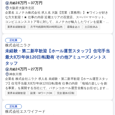
28万円～37万円
月給
大阪府大阪市北区
企業名 エノテカ株式会社 求人名 大阪【営業（業務用）】★ワインが好き
な方大歓迎！★ 仕事の内容 近畿エリアの百貨店、スーパーマーケット、
コンビニエンスストア等に対して、エノテカが輸入したワインを提案・営
業する仕事です。 ・顧客の課題把握、ワインによるソリューション提案 -
業界未経験歓迎
月平均残業時間20時間以内
退職金あり
土日祝休み
顧客が取り扱うワインの売上向上につながるエノテカワインの提案 -顧客
のブランド力向上につながるエノテカワインの提案 ・既存顧客中心の営業
スタイルですが、多少の新規開拓の営業もあります ・アサヒビールグルー
正社員
プと同じオフィス・同じフロアですので、相互に情報共有が行われ協業体
株式会社ニラク
制が構築されています。アサヒグループの総合力を生かして、営業活動を
未経験・第二新卒歓迎【ホール運営スタッフ】住宅手当
行うことが可能です。 募集職種 大阪【営業（業務用）】★ワインが好き
最大8万/年休120日/転勤有 その他アミューズメントス
な方大歓迎！★
タッフ
24万円～27万円
月給
神奈川県
企業名 株式会社ニラク 求人名 未経験・第二新卒歓迎【ホール運営スタッ
フ】住宅手当最大8万/年休120日/転勤有 仕事の内容 「地域の楽しいを創
る事業」を展開する当社にて、パチンコホール運営全般をお任せします！
OJTで接客スキル身につけながら成長でき、各地域のお客様に快適な時間
業界未経験歓迎
副業・WワークOK
完全週休2日制
を届ける役割を担っていただきます！ お客様が快適に過ごせる空間づくり
を目的に、パチンコホール運営全般を担当します。会員案内や台の点検・
売上管理・フロア調整・スタッフ育成など、店舗運営に関わる幅広い業務
正社員
を経験できます。入社後は現場理解のために転勤を伴う勤務となります
株式会社エスワイフード