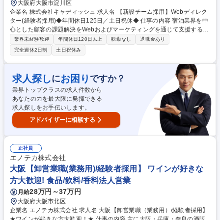
大阪府大阪市淀川区
企業名 株式会社キャディッシュ 求人名 【新設チーム採用】Webディレク
ター(経験者採用)◆年間休日125日／土日祝休◆ 仕事の内容 宿泊業界を中
心とした顧客の課題解決をWebおよびマーケティングを通じて支援するデ
ィレクターです。北海道から沖縄まで顧客訪問があり、温泉・料理・周辺
業界未経験歓迎
年間休日120日以上
転勤なし
退職金あり
観光などを体験し、その魅力を自分の言葉で発信できます。 ・宿泊施設、
完全週休2日制
土日祝休み
DMO、観光協会などへのWebサイト制作ディレクション （要件定義、企
画、進行管理、品質管理など） ・SEO／MEO、解析業務を用いたマーケ
ティング支援 （予約数・売上向上に向けた改善提案） ・その他付随業務
求人探し
お困り
に
ですか？
※営業同行や現地調査のため、月数回～1週間程度の出張あり ※対象エリ
業界トップクラスの求人件数から
ア：北海道など遠方もあり（1日～3日程度を想定） 募集職種 【新設チー
あなたの力を最大限に発揮できる
ム採用】Webディレクター(経験者採用)◆年間休日125日／土日祝休◆
求人探しをお手伝いします。
アドバイザーに相談する
正社員
エノテカ株式会社
大阪【卸営業職(業務用)/経験者採用】 ワインが好きな
方大歓迎! 食品/飲料/香料法人営業
28万円～37万円
月給
大阪府大阪市北区
企業名 エノテカ株式会社 求人名 大阪【卸営業職（業務用）/経験者採用】
★ワインが好きな方大歓迎！★ 仕事の内容 主に大阪・兵庫・奈良の酒販