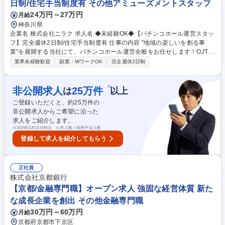
日制/住宅手当制度有 その他アミューズメントスタッフ
集職種 大阪【営業（量販）/第二新卒・未経験歓迎】★ワインが好きな方
24万円～27万円
月給
大歓迎！★
神奈川県
企業名 株式会社ニラク 求人名 ◆未経験OK◆【パチンコホール運営スタッ
フ】完全週休2日制/住宅手当制度有 仕事の内容 "地域の楽しいを創る事
業"を展開する当社にて、パチンコホール運営全般をお任せします！OJTや
研修で接客スキル身につけながら成長でき、各地域のお客様に快適な時間
業界未経験歓迎
副業・WワークOK
完全週休2日制
を届ける役割を担っていただきます。 パチンコホール運営全般を担当しま
す。 会員案内や台の点検・売上管理・フロア調整・スタッフ育成など、店
舗運営に関わる幅広い業務を経験できます。 入社後は現場理解のために転
※
非公開求人
25
万件
は
以上
勤を伴う勤務となりますが、2～3年後にはエリア勤務への切り替え相談も
ご登録いただくと、約
25
万件の
可能で、実際に子育てなどを理由に変更した社員もいます。OJTや研修が
非公開求人からご希望に沿った
充実、未経験でも安心して就業できる環境★ 募集職種 ◆未経験OK◆【パ
求人をご紹介します。
チンコホール運営スタッフ】完全週休2日制/住宅手当制度有
※
2026年3月31日時点 ※求人数＝採用予定人数
登録して求人を紹介してもらう
正社員
株式会社京都銀行
【京都/金融専門職】オープン求人 強固な経営体質 新た
な成長企業を創出 その他金融専門職
30万円～60万円
月給
京都府京都市下京区