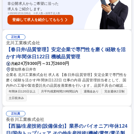
ばれることが多く、企業様の相談役のような存在です。 【変更の範囲】当
非公開求人からご希望に沿った
社業務全般 募集職種 【高岡市/法人営業】工業製品のルート営業～ノルマ
求人をご紹介します。
無/年休119日/19時には帰宅～
※
2026年3月31日時点 ※求人数＝採用予定人数
登録して求人を紹介してもらう
正社員
北川工業株式会社
【春日井/品質管理】安定企業で専門性を磨く/経験を活
かす/年間休日122日 機械品質管理
24万9300円～31万2600円
月給
愛知県春日井市
企業名 北川工業株式会社 求人名 【春日井/品質管理】安定企業で専門性を
磨く/経験を活かす/年間休日122日 仕事の内容 品質管理担当者として、国
内外の工場や製造委託先の品質改善業務を行います。品質不具合の確認・
分析・原因追及・改善を中心に、検査基準書の作成、品質教育資料の作成
年間休日120日以上
月平均残業時間20時間以内
退職金あり
完全週休2日制
など幅広い業務に携わります。 品質改善業務（苦情対応、製造工程監査、
土日祝休み
品質異常の分析）、検査基準の検討・基準書作成、製品の検査・評価、計
測機器の校正、品質教育資料の作成などです。ISOやIATF、ULなどの監査
対応や社内規定の改訂にも関わる機会があります。入社後は品質管理担当
正社員
者としてスタートし、3年以内に幅広いスキルを身につけ、後輩指導がで
長谷川工業株式会社
きる人材を目指していただきます。【変更の範囲】会社の定める業務 募集
【西脇/生産技術(設備保全)】業界のパイオニア/年休124
職種 【春日井/品質管理】安定企業で専門性を磨く/経験を活かす/年間休日
日/国内トップシェア その他生産技術(機械/電気/電子製