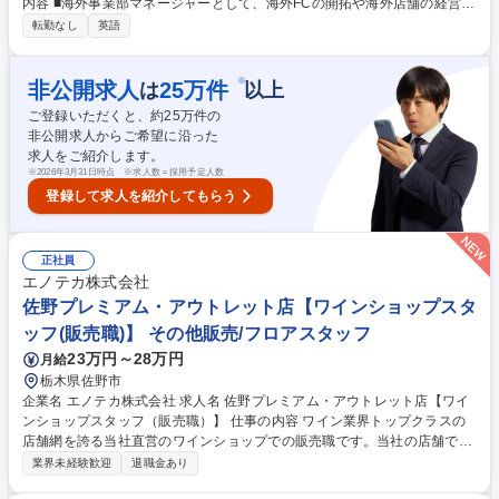
内容 ■海外事業部マネージャーとして、海外FCの開拓や海外店舗の経営指
導、展開先の国の特色に合わせた商品・メニュー開発など、多岐にわたり
転勤なし
英語
お任せいたします。 【採用背景】現在、「かつや」「からやま」「天丼は
ま田」のブランドをタイ・フィリピン・中国・台湾・韓国などアジア中心
に海外展開。 今後、東南アジアやアメリカなどの欧米へ進出するため組織
※
非公開求人
25
万件
は
以上
強化・開拓のため中核人材として採用いたします。 【出張】月に2週間ほ
ご登録いただくと、約
25
万件の
ど出張のペース。往復交通費・ホテル代・滞在時の食費なども会社負担と
非公開求人からご希望に沿った
なります。 募集職種 【東京】海外事業部マネージャー ★海外事業拡大/新
求人をご紹介します。
店開拓などやりがい◎
※
2026年3月31日時点 ※求人数＝採用予定人数
登録して求人を紹介してもらう
正社員
エノテカ株式会社
佐野プレミアム・アウトレット店【ワインショップスタ
ッフ(販売職)】 その他販売/フロアスタッフ
23万円～28万円
月給
栃木県佐野市
企業名 エノテカ株式会社 求人名 佐野プレミアム・アウトレット店【ワイ
ンショップスタッフ（販売職）】 仕事の内容 ワイン業界トップクラスの
店舗網を誇る当社直営のワインショップでの販売職です。当社の店舗で扱
うワインは自社直輸入。世界中の銘醸ワイン約3,000種類輸入、販売して
業界未経験歓迎
退職金あり
います。 【業務詳細】◆接客業務全般 ◆電話応対 ◆開梱、検品、品出