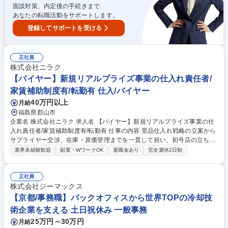
職種 【港区/法人営業】工業製品のルート営業～ノルマ無/年休119日/19時
面談対策、内定後の手続きまで
には帰宅～
あなたの転職活動をサポートします。
登録してサポートを受ける
正社員
株式会社ニラク
【バイヤー】新規リアルプライズ事業の仕入れ責任者/
家賃補助制度有/転勤有 仕入/バイヤー
40万円以上
月給
福島県郡山市
企業名 株式会社ニラク 求人名 【バイヤー】新規リアルプライズ事業の仕
入れ責任者/家賃補助制度有/転勤有 仕事の内容 景品仕入れ戦略の立案から
サプライヤー交渉、在庫・原価管理までを一貫して担い、初号店の立ち上
げと収益モデル構築をお任せいたします。 新規事業子会社におけるリアル
業界未経験歓迎
副業・WワークOK
退職金あり
完全週休2日制
プライズ事業の景品仕入れ責任者として、 仕入れ方針・MDカレンダー策
定、問屋・メーカーとの折衝・契約、景品選定・発注・納期調整・在庫コ
ントロール、原価・収益管理を一気通貫で担当いただきます。市場トレン
正社員
ドのリサーチや店舗・営業との連携を通じて顧客動向を把握し、景品ライ
株式会社ジーマックス
ンナップの最適化と粗利最大化を推進。初号店の成功と仕入れモデルの標
【京都/事務職】バックオフィスから世界TOPの冷却技
準化をリードいただくポジションです。 募集職種 【バイヤー】新規リア
術企業を支える 土日祝休み 一般事務
ルプライズ事業の仕入れ責任者/家賃補助制度有/転勤有
25万円～30万円
月給