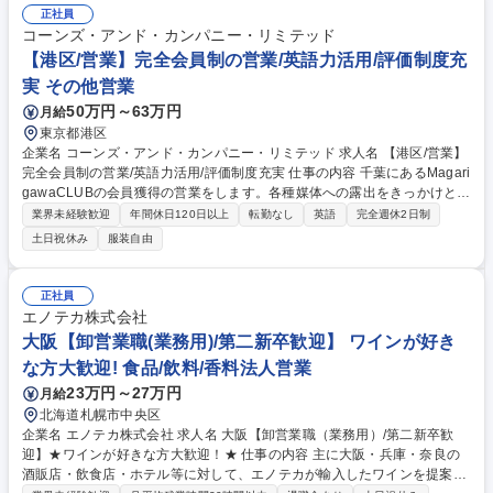
正社員
コーンズ・アンド・カンパニー・リミテッド
【港区/営業】完全会員制の営業/英語力活用/評価制度充
実 その他営業
50万円～63万円
月給
東京都港区
企業名 コーンズ・アンド・カンパニー・リミテッド 求人名 【港区/営業】
完全会員制の営業/英語力活用/評価制度充実 仕事の内容 千葉にあるMagari
gawaCLUBの会員獲得の営業をします。各種媒体への露出をきっかけとし
た問い合わせからの獲得、紹介からの獲得（会員・グループ会社・販売協
業界未経験歓迎
年間休日120日以上
転勤なし
英語
完全週休2日制
力会社など）を中心にお任せします。 【詳細】■ネット、電話、外部より
土日祝休み
服装自由
問い合わせをいただいた顧客への説明■社内で紹介を受けたお客様へ対し
ての説明■契約書締結、書類関係の作成 ■施設案内（現地への招待）■イベ
ント案内（勧誘の為の招待＋既存会員向け）■イベント企画/運営（どうい
正社員
ったイベントを実施するかマーケティング担当とのミーティング、会員様
エノテカ株式会社
のアテンド、運営側スタッフとしての対応）■顧客管理（データ管理）※
大阪【卸営業職(業務用)/第二新卒歓迎】 ワインが好き
ノルマはチーム/個人で設定） 募集職種 【港区/営業】完全会員制の営業/英
な方大歓迎! 食品/飲料/香料法人営業
語力活用/評価制度充実
23万円～27万円
月給
北海道札幌市中央区
企業名 エノテカ株式会社 求人名 大阪【卸営業職（業務用）/第二新卒歓
迎】★ワインが好きな方大歓迎！★ 仕事の内容 主に大阪・兵庫・奈良の
酒販店・飲食店・ホテル等に対して、エノテカが輸入したワインを提案・