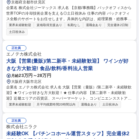
京都府京都市伏見区
企業名 株式会社ジーマックス 求人名 【京都/事務職】バックオフィスから
世界TOPの冷却技術企業を支える◎土日祝休み 仕事の内容 バックオフィ
ス全般のサポートをお任せします。具体的な内訳は、経理業務・総務事
務・秘書業務がそれぞれ3分の1程度ずつとなります。実務経験は問いませ
業界未経験歓迎
資格取得支援あり
転勤なし
退職金あり
完全週休2日制
ん。未経験でもサポートしますのでご安心ください。 【経理事務】商業簿
土日祝休み
記レベルの仕訳入力など(税理士のサポートあり) 【総務事務】書類管理、
社内手続きなど 【秘書】社長のスケジュール管理やサポート業務全般をお
任せします。 ★魅力:複数業務にまたがって活躍できるため、バックオフ
正社員
ィスの幅広いスキルが身につく環境です。少人数のオフィスで裁量を持っ
エノテカ株式会社
て働けるやりがいがあります。 募集職種 【京都/事務職】バックオフィス
大阪【営業(量販)/第二新卒・未経験歓迎】 ワインが好
から世界TOPの冷却技術企業を支える◎土日祝休み
きな方大歓迎! 食品/飲料/香料法人営業
23万円～28万円
月給
大阪府大阪市北区
企業名 エノテカ株式会社 求人名 大阪【営業（量販）/第二新卒・未経験歓
迎】★ワインが好きな方大歓迎！★ 仕事の内容 【第二新卒・未経験歓
迎】近畿エリアの百貨店、スーパーマーケット、コンビニエンスストア等
に対して、エノテカが輸入したワインを提案・営業する仕事です。・顧客
業界未経験歓迎
月平均残業時間20時間以内
退職金あり
土日祝休み
の課題把握、ワインによるソリューション提案 -顧客が取り扱うワインの
売上向上につながるエノテカワインの提案 -顧客のブランド力向上につな
がるエノテカワインの提案 ・既存顧客中心の営業スタイルですが、多少の
正社員
新規開拓の営業もあります ・アサヒビールグループと同じオフィス・同じ
株式会社ニラク
フロアですので、相互に情報共有が行われ協業体制が構築されています。
未経験OK 【パチンコホール運営スタッフ】完全週休2
アサヒグループの総合力を生かして、営業活動を行うことが可能です。 募