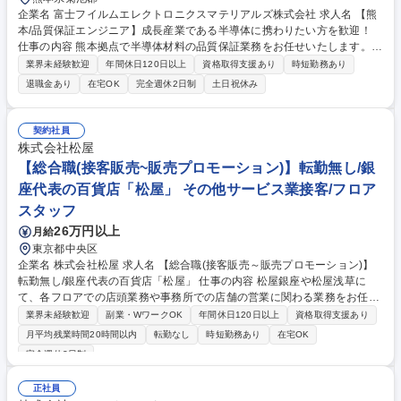
企業名 富士フイルムエレクトロニクスマテリアルズ株式会社 求人名 【熊
本/品質保証エンジニア】成長産業である半導体に携わりたい方を歓迎！
仕事の内容 熊本拠点で半導体材料の品質保証業務をお任せいたします。
自社製品の適切な品質の維持に加えて、製品の品質改善による顧客満足度
業界未経験歓迎
年間休日120日以上
資格取得支援あり
時短勤務あり
向上への貢献が最大のミッションとして目指していただきます。 ■現場部
退職金あり
在宅OK
完全週休2日制
土日祝休み
門を巻き込んだ製品品質改善による品質クレーム防止、顧客満足度向上 ■
品質異常発生時の原因究明、是正対応に関する関係部門協議への参画 ■顧
客要望に基づいた品質管理定期レポートの作成と顧客への提供 ■工程変
契約社員
更、要因変更社内手続きの推進フォロー 募集職種 【熊本/品質保証エンジ
株式会社松屋
ニア】成長産業である半導体に携わりたい方を歓迎！
【総合職(接客販売~販売プロモーション)】転勤無し/銀
座代表の百貨店「松屋」 その他サービス業接客/フロア
スタッフ
26万円以上
月給
東京都中央区
企業名 株式会社松屋 求人名 【総合職(接客販売～販売プロモーション)】
転勤無し/銀座代表の百貨店「松屋」 仕事の内容 松屋銀座や松屋浅草に
て、各フロアでの店頭業務や事務所での店舗の営業に関わる業務をお任せ
いたします。【詳細】■接客販売/フロアマネジメント■売上管理/在庫管理■
業界未経験歓迎
副業・WワークOK
年間休日120日以上
資格取得支援あり
販売員教育■プロモーション企画 ■VMD業務 ■顧客情報管理・フォロー業
月平均残業時間20時間以内
転勤なし
時短勤務あり
在宅OK
務 【魅力】当社は日本各地の伝統工芸・産業・文化を松屋銀座や他商業施
完全週休2日制
設の店舗装飾等を通じて国内・世界へと発信する「地域共創プロジェク
ト」や、オムニチャネルプラットフォームを運営する子会社（株）MATS
正社員
UYA GINZA.comを設立するなど様々なことに挑戦しており、国内外のお