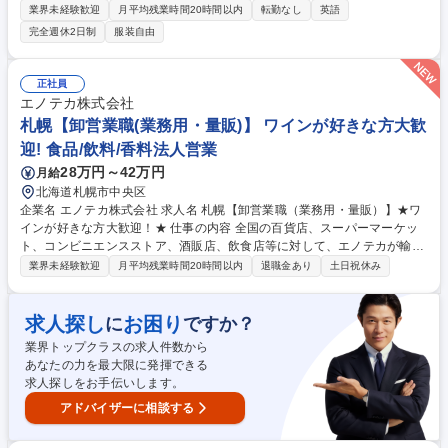
象は、ホテルやフライト、現地でのアクティビティまで多岐にわたりま
業界未経験歓迎
月平均残業時間20時間以内
転勤なし
英語
す。 予約内容の変更やキャンセル、支払いに関するご質問はもちろん、
完全週休2日制
服装自由
「現地で予約したアクティビティの場所が分からない」といった旅先での
トラブルにも対応していただきます。 あなたのサポートが、お客様の不安
を感謝に変える。そんなやりがいを日々感じられる仕事です。 募集職種
正社員
★9/3,10/22入社限定★大手旅行予約サイトのカスタマーサポート/月給30
エノテカ株式会社
万円から
札幌【卸営業職(業務用・量販)】 ワインが好きな方大歓
迎! 食品/飲料/香料法人営業
28万円～42万円
月給
北海道札幌市中央区
企業名 エノテカ株式会社 求人名 札幌【卸営業職（業務用・量販）】★ワ
インが好きな方大歓迎！★ 仕事の内容 全国の百貨店、スーパーマーケッ
ト、コンビニエンスストア、酒販店、飲食店等に対して、エノテカが輸入
したワインを提案・営業する仕事です。 【業務詳細】・顧客の課題把握、
業界未経験歓迎
月平均残業時間20時間以内
退職金あり
土日祝休み
ワインによるソリューション提案 -顧客が取り扱うワインの売上向上につ
ながるエノテカワインの提案 -顧客のブランド力向上につながるエノテカ
ワインの提案 ・既存顧客中心の営業スタイルですが、新規開拓の営業もあ
求人探し
お困り
に
ですか？
ります。 ※業務用と小売（量販・百貨店）の両業態を担当する事あり。一
業界トップクラスの求人件数から
人当たり約10社ほど担当。営業の割合は既存80：新規20。 募集職種 札幌
あなたの力を最大限に発揮できる
【卸営業職（業務用・量販）】★ワインが好きな方大歓迎！★
求人探しをお手伝いします。
アドバイザーに相談する