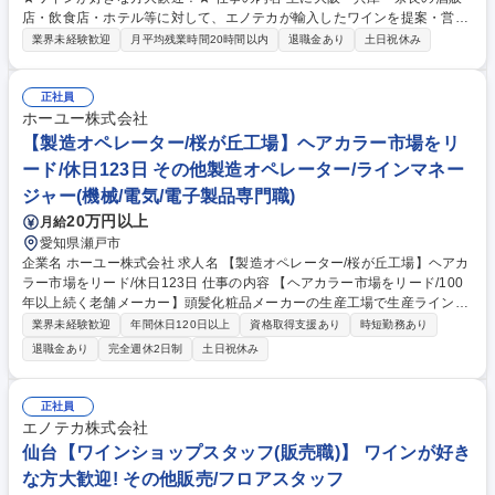
店・飲食店・ホテル等に対して、エノテカが輸入したワインを提案・営業
する業務用営業の仕事です。 ■顧客の課題把握、ワインによるソリューシ
業界未経験歓迎
月平均残業時間20時間以内
退職金あり
土日祝休み
ョン提案 -顧客が取り扱うワインの売上向上につながるエノテカワインの
提案 -顧客のブランド力向上につながるエノテカワインの提案 ■既存顧客
中心です。新規営業もありますが、そのほとんどが紹介による新規店とな
正社員
ります。 募集職種 大阪【卸営業職（業務用）/経験者採用】★ワインが好
ホーユー株式会社
きな方大歓迎！★
【製造オペレーター/桜が丘工場】ヘアカラー市場をリ
ード/休日123日 その他製造オペレーター/ラインマネー
ジャー(機械/電気/電子製品専門職)
20万円以上
月給
愛知県瀬戸市
企業名 ホーユー株式会社 求人名 【製造オペレーター/桜が丘工場】ヘアカ
ラー市場をリード/休日123日 仕事の内容 【ヘアカラー市場をリード/100
年以上続く老舗メーカー】頭髪化粧品メーカーの生産工場で生産ラインの
管理業務、将来的にライン従事者のマネジメント、育成を担っていただき
業界未経験歓迎
年間休日120日以上
資格取得支援あり
時短勤務あり
ます。 【主な仕事内容】 ・充填包装ラインの管理運営（充填包装ライン
退職金あり
完全週休2日制
土日祝休み
への材料の入出庫、品質チェック、数量管理等） ・充填包装ラインの日常
保守点検 ・ライン従事者の育成 ・改善活動の推進、取りまとめ 募集職種
【製造オペレーター/桜が丘工場】ヘアカラー市場をリード/休日123日
正社員
エノテカ株式会社
仙台【ワインショップスタッフ(販売職)】 ワインが好き
な方大歓迎! その他販売/フロアスタッフ