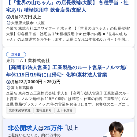
が、2～3年後にはエリア勤務への切り替え相談も可能で、実際に子育てな
【『世界の山ちゃん』の店長候補/大阪】 各種手当・社
どを理由に変更した社員もいます。 ～OJTや研修が充実・未経験でも安心
宅あり/ 積極採用中 飲食店長/支配人
して成長できる環境～ 募集職種 未経験・第二新卒歓迎【ホール運営スタ
23万円以上
月給
ッフ】住宅手当最大8万/年休120日/転勤有
大阪府大阪市中央区
企業名 株式会社エスワイフード 求人名 【『世界の山ちゃん』の店長候補/
大阪】◎各種手当・社宅あり/★積極採用中★ 仕事の内容 ■『世界の山ち
ゃん』の店舗運営をお任せします。店長になれば年収450万円～！全国67
店舗を展開するチェーン店ながら、店長の多くが「自由度が高い」と話す
ほど、裁量とやりがいを持ってご活躍いただけます。 【具体的には】調理
正社員
や接客、シフト管理、売上管理、アルバイト教育など運営業務全般をお任
東邦ゴム工業株式会社
せ。店舗の席数は平均80席前後。 ★当然、基本的な業務マニュアルはあ
りますが、「こうしなさい」「これはダメ」というルールは「勝手な値引
【高岡市/法人営業】工業製品のルート営業~ノルマ無/
きは禁止」くらいで、細かい縛りはほぼありません。店長の裁量が大きい
年休119日/19時には帰宅~ 化学/素材法人営業
分、チェーン店ながら各店に独自メニューがあるほど自由度は高めです。
23万3000円～29万円
月給
※業務内容の変更の範囲：当社業務全般 募集職種 【『世界の山ちゃん』
富山県高岡市
の店長候補/大阪】◎各種手当・社宅あり/★積極採用中★
企業名 東邦ゴム工業株式会社 求人名 【高岡市/法人営業】工業製品のルー
ト営業～ノルマ無/年休119日/19時には帰宅～ 仕事の内容 工業製品(ゴム/
金属/樹脂/プラスティック)等の営業をお任せします。お客様のニーズに合
わせて自社製品を提案したり商社的な営業をお任せします。富山県の幅広
業界未経験歓迎
退職金あり
土日祝休み
い業界のお客様をご担当頂きます。 お客様の製品に対して当社が工業製品
（自社製品/他社製品）を提案し、さらに付加価値をつけるお手伝いを当社
が行います。 ■機械/自動車/建設/製紙等、お客様は多岐に渡ります。 ■競
※
非公開求人
25
万件
は
以上
合が少なく、他社は当社ほど商品ラインナップが多くないため、当社 が選
ご登録いただくと、約
25
万件の