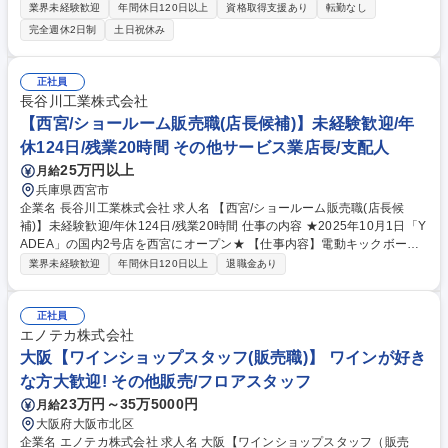
営業をお任せします。企業間の仲介やアドバイス、資金集め、売買等当社
業界未経験歓迎
年間休日120日以上
資格取得支援あり
転勤なし
で収益化できる幅広いプロジェクトを獲得する役割です 【具体業務】■商
完全週休2日制
土日祝休み
業ビル(5～100億円規模)を中心に、レジデンス・オフィス・ホテルなど幅
広い物件のアセットマネジメント■不動産全般に関するお困りごとの解決
から投資収益の最大化まで、長期的にお客様をサポート ※国内、シンガポ
正社員
ールや香港、台湾等の海外個人投資家と長期的に向き合えることがやりが
長谷川工業株式会社
いでもあり、魅力です！※ファイナンスアレンジ含め、不動産投資に関す
【西宮/ショールーム販売職(店長候補)】未経験歓迎/年
るあらゆる分野を網羅したキャリア形成ができます！ 募集職種 【不動産
休124日/残業20時間 その他サービス業店長/支配人
投資営業】★業界未経験OK!!/経営者/投資家/富裕層への営業経験◎
25万円以上
月給
兵庫県西宮市
企業名 長谷川工業株式会社 求人名 【西宮/ショールーム販売職(店長候
補)】未経験歓迎/年休124日/残業20時間 仕事の内容 ★2025年10月1日「Y
ADEA」の国内2号店を西宮にオープン★ 【仕事内容】電動キックボー
ド、電動アシスト自転車だけでなく注目がされつつある電動バイクなど
業界未経験歓迎
年間休日120日以上
退職金あり
「電動モビリティ」の販売スタッフです。 世界最大の電動モビリティブラ
ンド「YADEA」のショールームで電動モビリティの楽しさ、良さを伝え
るための接客スタッフを大募集！ 【具体的なお仕事】●来店されたお客様
正社員
の接客（製品説明・販売） ●事務作業（データ入力、納期確認、見積書作
エノテカ株式会社
成） ●電話対応（来店の予約対応など） ●郵便物送付 募集職種 【西宮/シ
大阪【ワインショップスタッフ(販売職)】 ワインが好き
ョールーム販売職(店長候補)】未経験歓迎/年休124日/残業20時間
な方大歓迎! その他販売/フロアスタッフ
23万円～35万5000円
月給
大阪府大阪市北区
企業名 エノテカ株式会社 求人名 大阪【ワインショップスタッフ（販売