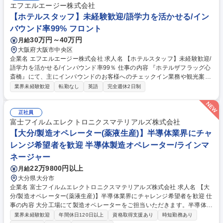
エフエルエージー株式会社
【ホテルスタッフ】未経験歓迎/語学力を活かせる/イン
バウンド率99% フロント
30万円～40万円
月給
大阪府大阪市中央区
企業名 エフエルエージー株式会社 求人名 【ホテルスタッフ】未経験歓迎/
語学力を活かせる/インバウンド率99％ 仕事の内容 『ホテルザフラッグ心
斎橋』にて、主にインバウンドのお客様へのチェックイン業務や観光案
内、予約変更の相談など、多岐にわたる業務をお任せします。情報共有レ
業界未経験歓迎
転勤なし
英語
完全週休2日制
ベルが高く、意見交換のしやすい環境です！ ■英語でのチェックイン、ア
ウトや道案内・観光案内などのサービス ■ゲストの意見を反映したサービ
ス改善、マーケティング提案 ■電話やメールでの新規予約、変更 ■他部署
正社員
を巻き込んだゲストへのサービス提供 など 1日の宿泊人数の上限を設け、
富士フイルムエレクトロニクスマテリアルズ株式会社
深く丁寧にゲストと向き合うインバウンド率99%のホテルです。スタッフ
【大分/製造オペレーター(薬液生産)】半導体業界にチャ
全員が英語対応可能、フランス語・中国語・ドイツ語・広東語の多言語対
レンジ希望者を歓迎 半導体製造オペレーター/ラインマ
応をしています。 募集職種 【ホテルスタッフ】未経験歓迎/語学力を活か
ネージャー
せる/インバウンド率99％
22万9800円以上
月給
大分県大分市
企業名 富士フイルムエレクトロニクスマテリアルズ株式会社 求人名 【大
分/製造オペレーター(薬液生産)】半導体業界にチャレンジ希望者を歓迎 仕
事の内容 大分工場にて製造オペレーターをご担当いただきます。半導体の
製造に欠かせない薬液（p-CMPクリーナー）の生産業務(調合、充填、出
業界未経験歓迎
年間休日120日以上
資格取得支援あり
時短勤務あり