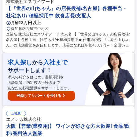
株式会社エスワイフード
客様から選ばれる百貨店を目指しています。 ※原則1年後に正社員に移行
【『世界の山ちゃん』の店長候補/名古屋】各種手当・
します 募集職種 【総合職(接客販売～販売プロモーション)】転勤無し/銀
座代表の百貨店「松屋」
社宅あり/ 積極採用中 飲食店長/支配人
23万円以上
月給
愛知県名古屋市中村区
企業名 株式会社エスワイフード 求人名 【『世界の山ちゃん』の店長候補/
名古屋】各種手当・社宅あり/★積極採用中★ 仕事の内容 『世界の山ちゃ
ん』の店舗運営をお任せします。店長になれば年収450万円～！全国67店
舗を展開するチェーン店ながら、店長の多くが「自由度が高い」と話すほ
ど、裁量とやりがいを持ってご活躍いただけます！ 【具体的には】調理や
求人探し
入社まで
から
接客、シフト管理、売上管理、アルバイト教育など運営業務全般をお任
せ。店舗の席数は平均80席前後。 ★当然、基本的な業務マニュアルはあ
サポートします！
りますが、「こうしなさい」「これはダメ」というルールは「勝手な値引
求人の紹介をはじめ、書類添削や
きは禁止」くらいで、細かい縛りはほぼありません。店長の裁量が大きい
面談対策、内定後の手続きまで
分、チェーン店ながら各店に独自メニューがあるほど自由度は高めです。
あなたの転職活動をサポートします。
※業務内容の変更の範囲：当社業務全般 募集職種 【『世界の山ちゃん』
の店長候補/名古屋】各種手当・社宅あり/★積極採用中★
登録してサポートを受ける
正社員
エノテカ株式会社
大阪【営業(業務用)】 ワインが好きな方大歓迎! 食品/飲
料/香料法人営業