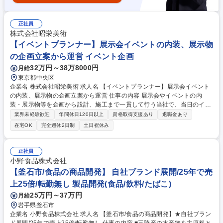
正社員
株式会社昭栄美術
【イベントプランナー】展示会イベントの内装、展示物
の企画立案から運営 イベント企画
32万円～38万8000円
月給
東京都中央区
企業名 株式会社昭栄美術 求人名 【イベントプランナー】展示会イベント
の内装、展示物の企画立案から運営 仕事の内容 展示会やイベントの内
装・展示物等を企画から設計、施工まで一貫して行う当社で、当日のイベ
ントのプランニングについて、営業担当と協働し、プランニング及びイベ
業界未経験歓迎
年間休日120日以上
資格取得支援あり
退職金あり
ント企画運営をご担当いただきます。 【具体的には】■プランニング全般
在宅OK
完全週休2日制
土日祝休み
／クリエイティブディレクション（社内・社外担当者との対応含む）・コ
ンテンツ制作ディレクション・運営管理 ■予算管理・発注管理※空間ディ
スプレイのみならず、映像コンテンツやデジタルソリューション等の様々
正社員
なソリューションを提供しております。【入社後】仕事に慣れて頂いた
小野食品株式会社
後、案件を自走していただく予定です【担当数】1か月あたり平均5～6件
【釜石市/食品の商品開発】 自社ブランド展開/25年で売
募集職種 【イベントプランナー】展示会イベントの内装、展示物の企画立
上25倍/転勤無し 製品開発(食品/飲料/たばこ)
案から運営
25万円～37万円
月給
岩手県釜石市
企業名 小野食品株式会社 求人名 【釜石市/食品の商品開発】★自社ブラン