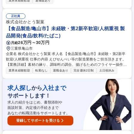
で扱うワインは自社直輸入。世界中の銘醸ワイン約3,000種類輸入、販売
業界未経験歓迎
退職金あり
しています。 【業務詳細】◆接客業務全般 ◆電話応対 ◆開梱、検品、品
出し、陳列・補充、POP作成 ◆レジ業務 ◆梱包、発送作業 ◆発注作業 ◆
店内イベントの企画、販売戦略、集客戦略、商品戦略の立案等 ◆販促物作
正社員
成 ※お客様からワインに関するアドバイスを求められることも多い仕事で
株式会社かとう製菓
すので、ワインに関する勉強は欠かせません。入社後はワインエキスパー
【食品製造/亀山市】未経験・第2新卒歓迎/人柄重視 製
トなどの資格取得も目指して頂きます。 募集職種 軽井沢【ワインショッ
品開発(食品/飲料/たばこ)
プスタッフ（販売職）】★ワインが好きな方大歓迎！★
26万円～30万円
月給
三重県亀山市
企業名 株式会社かとう製菓 求人名 【食品製造/亀山市】未経験・第2新卒
歓迎/人柄重視 仕事の内容 えびせんべい等の製造業務をご担当頂きます。
【業務詳細】素材の練り、調味料の調合、揚げるためのフライヤー操作な
ど一連の工程をお任せします。 【教育について】 えびせんは、気温や湿
業界未経験歓迎
転勤なし
退職金あり
完全週休2日制
土日祝休み
度によって、練りの回数、揚げや乾燥の時間が変化する、非常に繊細な製
品です。 当社のスペシャリストたちが、未経験でも丁寧に教えていきます
ので、安心して、ご応募ください！ 募集職種 【食品製造/亀山市】未経
求人探し
入社まで
から
験・第2新卒歓迎/人柄重視
サポートします！
求人の紹介をはじめ、書類添削や
面談対策、内定後の手続きまで
あなたの転職活動をサポートします。
登録してサポートを受ける