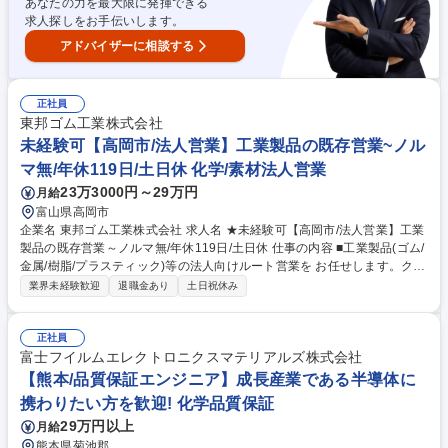
あなたの力を最大限に発揮できる
求人探しをお手伝いします。
アドバイザーに相談する
正社員
東邦ゴム工業株式会社
未経験可【高岡市/法人営業】工業製品の既存営業~ノル
マ無/年休119日/土日休 化学/素材法人営業
23万3000円～29万円
月給
富山県高岡市
企業名 東邦ゴム工業株式会社 求人名 ★未経験可【高岡市/法人営業】工業
製品の既存営業～ノルマ無/年休119日/土日休 仕事の内容 ■工業製品(ゴム/
金属/樹脂/プラスティック)等の法人向けルート営業を お任せします。クラ
イアントは地元企業の機械/自動車/建設/製紙等多岐 にわたります。取り扱
業界未経験歓迎
退職金あり
土日祝休み
い商品数は1万点を超えます。 ■当社は商品ラインナップが多く、競合が
少ないため、多くの地元企業様から選ばれています ■当社の商品力の幅の
広さが企業から選ばれている要因です。「東邦ゴム 工業に相談すればなに
正社員
か解決策が得られる」そんな存在です。 【変更の範囲】当社業務全般 募
富士フイルムエレクトロニクスマテリアルズ株式会社
集職種 ★未経験可【高岡市/法人営業】工業製品の既存営業～ノルマ無/年
【熊本/品質保証エンジニア】成長産業である半導体に
休119日/土日休
携わりたい方を歓迎! 化学品質保証
29万円以上
月給
熊本県菊池郡