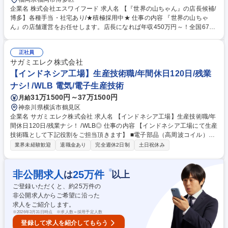
企業名 株式会社エスワイフード 求人名 【『世界の山ちゃん』の店長候補/
博多】各種手当・社宅あり/★積極採用中★ 仕事の内容 『世界の山ちゃ
ん』の店舗運営をお任せします。店長になれば年収450万円～！全国67店
舗を展開するチェーン店ながら、店長の多くが「自由度が高い」と話すほ
ど、裁量とやりがいを持ってご活躍いただけます。 【具体的には】調理や
正社員
接客、シフト管理、売上管理、アルバイト教育など運営業務全般をお任
サガミエレク株式会社
せ。店舗の席数は平均80席前後。 ★当然、基本的な業務マニュアルはあ
りますが、「こうしなさい」「これはダメ」というルールは「勝手な値引
【インドネシア工場】生産技術職/年間休日120日/残業
きは禁止」くらいで、細かい縛りはほぼありません。店長の裁量が大きい
ナシ! /WLB 電気/電子生産技術
分、チェーン店ながら各店に独自メニューがあるほど自由度は高めです。
31万1500円～37万1500円
月給
※業務内容の変更の範囲：当社業務全般 募集職種 【『世界の山ちゃん』
神奈川県横浜市鶴見区
の店長候補/博多】各種手当・社宅あり/★積極採用中★
企業名 サガミエレク株式会社 求人名 【インドネシア工場】生産技術職/年
間休日120日/残業ナシ！ /WLB◎ 仕事の内容 【インドネシア工場にて生産
技術職として下記役割をご担当頂きます】 ■電子部品（高周波コイル）製
造装置の保守/メンテナンス/改造/製作 ※本社にて一定期間研修を行い、そ
業界未経験歓迎
退職金あり
完全週休2日制
土日祝休み
の後インドネシア工場に赴任 ※業務内容の変更の範囲：当社業務全般
【サガミエレクとは】コイルを得意とする電子部品メーカーです。海外拠
点も多数あり、グループ従業員約2,000人で事業を展開しております。 当
※
非公開求人
25
万件
は
以上
社は、２０１３年からインドネシアで工場を操業開始し、２０２０年１２
ご登録いただくと、約
25
万件の
月からは第２工場も操業しております。 募集職種 【インドネシア工場】
非公開求人からご希望に沿った
生産技術職/年間休日120日/残業ナシ！ /WLB◎
求人をご紹介します。
※
2026年3月31日時点 ※求人数＝採用予定人数
登録して求人を紹介してもらう