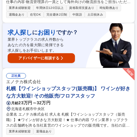
仕事の内容 物流管理課の一員として海外向けの物流担当をご担当いただき
ます。 【入社後すぐ（1年間程度を目安）】 ■顧客対応：受注業務、納期
業界未経験歓迎
年間休日120日以上
資格取得支援あり
時短勤務あり
回答、必要データ作成 ■社内対応：在庫確認、配車確認及び依頼、自身の
退職金あり
在宅OK
完全週休2日制
中国語
土日祝休み
担当顧客/製品に紐付いた営業/生産管理担当との在庫や納期調整、請求書
締め等事務作業 【業務に慣れてきたら（入社1年後程度を目安）】 ■海外
向け物流網の構築、DXを活用した海外向け業務の改善等物流企画業務：
求人探し
お困り
に
ですか？
業務内容についての課題発掘/推進作業、部署内での業務効率化、業務推進
業界トップクラスの求人件数から
など影響力の発揮、ISOに基づく文書制改訂、監査対応等 募集職種 【新横
あなたの力を最大限に発揮できる
浜/海外向け物流担当】外国語を使用して半導体市場で経験を積みたい方
求人探しをお手伝いします。
アドバイザーに相談する
正社員
エノテカ株式会社
札幌【ワインショップスタッフ(販売職)】 ワインが好き
な方大歓迎! その他販売/フロアスタッフ
23万円～32万円
月給
北海道札幌市中央区
企業名 エノテカ株式会社 求人名 札幌【ワインショップスタッフ（販売
職）】★ワインが好きな方大歓迎！★ 仕事の内容 ワイン業界トップクラ
スの店舗網を誇る当社直営のワインショップでの販売職です。当社の店舗
で扱うワインは自社直輸入。世界中の銘醸ワイン約3,000種類輸入、販売
業界未経験歓迎
退職金あり
しています。 【業務詳細】◆接客業務全般 ◆電話応対 ◆開梱、検品、品