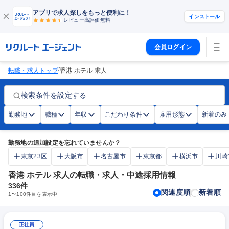
アプリで求人探しをもっと便利に！
インストール
レビュー高評価
無料
会員ログイン
/
転職・求人トップ
香港 ホテル 求人
検索条件を設定する
勤務地
職種
年収
こだわり条件
雇用形態
新着のみ
勤務地の追加設定を忘れていませんか？
東京23区
大阪市
名古屋市
東京都
横浜市
川崎
香港 ホテル 求人の転職・求人・中途採用情報
336
件
関連度順
新着順
1
〜
100
件目を表示中
正社員