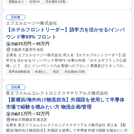
荷)を中心に従事いただきます。ご入社後はOJTを中心に業務を習得できる
退職金あり
在宅OK
完全週休2日制
環境です。 【業務の魅力】半導体の最先端メーカーとの取引が多い事で、
最先端の業務に携われる。 【特徴】富士フイルムグループである当社は、
フォトレジストやCMPスラリーなど半導体製造工程で使用されるプロセス
正社員
材料や半導体材料のカラーレジストを製造、販売しております。日本やア
エフエルエージー株式会社
ジア拠点に加え、米国や欧州など全世界に広大な開発・製造基板・販売網
【ホテルフロントリーダー】語学力を活かせる/インバ
を保有しております。 募集職種 【大分/製造オペレーター(薬液生産)】半
ウンド率99% フロント
導体業界にチャレンジ希望者を歓迎
35万円～45万円
月給
大阪府大阪市中央区
企業名 エフエルエージー株式会社 求人名 【ホテルフロントリーダー】語
学力を活かせる/インバウンド率99％ 仕事の内容 『ホテルザフラッグ心斎
橋』にて、主にインバウンドのお客様へのフロント業務及びスタッフの教
育等のリーダー業務をお任せします。 ★トリップアドバイザーで大阪2位
業界未経験歓迎
転勤なし
英語
完全週休2日制
のホテルです。 ■英語でのチェックイン、アウトや道案内・観光案内など
のフロント業務 ■フロントスタッフの業務管理・教育・指導 ■クレーム対
応 等 1日の宿泊人数の上限を設け、深く丁寧にゲストと向き合うインバウ
正社員
ンド率99%のホテルです。スタッフ全員が英語対応可能、フランス語・中
富士フイルムエレクトロニクスマテリアルズ株式会社
国語・ドイツ語・広東語の多言語対応をしています。 募集職種 【ホテル
【新横浜/海外向け物流担当】外国語を使用して半導体
フロントリーダー】語学力を活かせる/インバウンド率99％
市場で経験を積みたい方 物流企画/管理
21万円～32万円
月給
神奈川県横浜市港北区
企業名 富士フイルムエレクトロニクスマテリアルズ株式会社 求人名 【新
横浜/海外向け物流担当】外国語を使用して半導体市場で経験を積みたい方