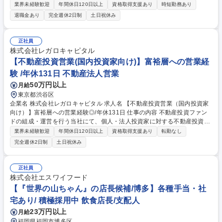
当していただきます。 【具体的な業務内容】 ・製品構想 ・市場調査/分析/
業界未経験歓迎
年間休日120日以上
資格取得支援あり
時短勤務あり
仮説設定/検証 ・開発PJ運営（テスト会運営含む） ・販促物/パブリッシン
退職金あり
完全週休2日制
土日祝休み
グ制作 など 募集職種 【商品企画職】ヘアケア/スタイリングなど製品構想
から幅広く担当
正社員
株式会社レガロキャピタル
【不動産投資営業(国内投資家向け)】富裕層への営業経
験 /年休131日 不動産法人営業
50万円以上
月給
東京都渋谷区
企業名 株式会社レガロキャピタル 求人名 【不動産投資営業（国内投資家
向け）】富裕層への営業経験◎/年休131日 仕事の内容 不動産投資ファン
ドの組成・運営を行う当社にて、個人・法人投資家に対する不動産投資営
業をお任せします。メイン業務は投資家の獲得や案件ソーシングになり、
業界未経験歓迎
年間休日120日以上
資格取得支援あり
転勤なし
幅広く当社で可能な収益化案件を獲得頂きます。 【具体業務】■商業ビル
完全週休2日制
土日祝休み
(5～100億円規模)を中心に、レジデンス・オフィス・ホテルなど幅広い物
件のアセットマネジメント■不動産全般に関するお困りごとの解決から投
資収益の最大化まで、長期的にお客様をサポート ※国内、シンガポールや
正社員
香港、台湾等の海外個人投資家と長期的に向き合えることがやりがいでも
株式会社エスワイフード
あり、魅力です！※ファイナンスアレンジ含め、不動産投資に関するあら
【『世界の山ちゃん』の店長候補/博多】各種手当・社
ゆる分野を網羅したキャリア形成ができます！ 募集職種 【不動産投資営
宅あり/ 積極採用中 飲食店長/支配人
業（国内投資家向け）】富裕層への営業経験◎/年休131日
23万円以上
月給
福岡県福岡市博多区