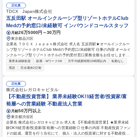
正社員
TDCX Japan株式会社
五反田駅 オールインクルーシブ型リゾートホテルClub
Medの予約窓口/未経験可 インバウンドコールスタッフ
26万5000円～30万円
月給
東京都品川区
企業名 ＴＤＣＸ Ｊａｐａｎ株式会社 求人名 五反田駅★オールインクルー
シブ型リゾートホテルClub Medの予約窓口/未経験可 仕事の内容 オールイ
ンクルーシブ型リゾートホテルの予約受付窓口業務全般をお任せします。
※サポート体制が整っていますので、未経験の方もご安心ください。 ＜業
業界未経験歓迎
副業・WワークOK
月平均残業時間20時間以内
転勤なし
務内容＞ ■予約に関する問い合わせへの対応（電話、チャット、メール）
英語
完全週休2日制
■お客様情報、サポート内容のデータ管理 ■キャンペーン中のリゾート
地、施設についての情報、予約状況、見積りの提供■宿泊、航空券の予約
手配 ■英語表記のシステムを使っての予約管理業務 募集職種 五反田駅★
正社員
オールインクルーシブ型リゾートホテルClub Medの予約窓口/未経験可
株式会社レガロキャピタル
【不動産投資営業】 業界未経験OK!!/経営者/投資家/富
裕層への営業経験 不動産法人営業
50万円以上
月給
東京都渋谷区
企業名 株式会社レガロキャピタル 求人名 【不動産投資営業】★業界未経
験OK!!/経営者/投資家/富裕層への営業経験◎ 仕事の内容 不動産投資ファン
ドの組成、運営を行う当社にて、個人・法人の投資家に対する不動産投資