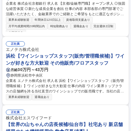
企業名 株式会社京都銀行 求人名 【京都/金融専門職】オープン求人 ◎強固
な経営体質 ◎新たな成長企業を創出 仕事の内容 本部各部の専門部署でご
活躍いただきたく、金融業界でのご経験とご希望をもとに適正なポジショ
ンを幅広く打診させていただきます。 【具体例】 ・事業承継業務 ・有価
業界未経験歓迎
年間休日120日以上
資格取得支援あり
証券の運用業務 ・リスク管理業務 ・国際営業推進、外為業務 ・人事総
月平均残業時間20時間以内
時短勤務あり
退職金あり
完全週休2日制
務、財務、等 募集職種 【京都/金融専門職】オープン求人 ◎強固な経営体
土日祝休み
質 ◎新たな成長企業を創出
正社員
エノテカ株式会社
浜松【ワインショップスタッフ(販売/管理職候補)】ワイ
ンが好きな方大歓迎 その他販売/フロアスタッフ
30万円～43万円
月給
静岡県浜松市中央区
企業名 エノテカ株式会社 求人名 浜松【ワインショップスタッフ（販売/管
理職候補）】ワインが好きな方大歓迎 仕事の内容 ワイン業界トップクラ
スの店舗網を誇る当社直営のワインショップでの販売職です。当社の店舗
で扱うワインは自社直輸入。世界中の銘醸ワイン約3,000種類輸入、販売
業界未経験歓迎
退職金あり
しています。ワインショップの管理職候補です。 【業務詳細】◆接客業務
全般 ◆電話応対 ◆開梱、検品、品出し、陳列・補充、POP作成 ◆レジ業
務 ◆梱包、発送作業 ◆発注作業 ◆店内イベントの企画、販売戦略、集客
正社員
戦略、商品戦略の立案等 ◆販促物作成 ※お客様からワインに関するアド
株式会社エスワイフード
バイスを求められることも多い仕事ですので、ワインに関する勉強は欠か
【世界の山ちゃんの店長候補/仙台市】社宅あり 新店舗
せません。入社後はワインエキスパートなどの資格取得も目指して頂きま