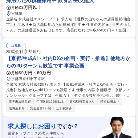
採用のため積極採用中 飲食店長/支配人
す。 募集職種 浜松【ワインショップスタッフ（販売/管理職候補）】ワイ
23万円以上
月給
ンが好きな方大歓迎
宮城県
企業名 株式会社エスワイフード 求人名 【世界の山ちゃんの店長候補/仙台
市】社宅あり★新店舗採用のため積極採用中★ 仕事の内容 ■『世界の山ち
ゃん』の店舗運営をお任せします。店長になれば年収450万円～！全国67
店舗を展開するチェーン店ながら、店長の多くが「自由度が高い」と話す
ほど、裁量とやりがいを持ってご活躍いただけます◎ 【具体的には】調理
正社員
や接客、シフト管理、売上管理、アルバイト教育など運営業務全般をお任
株式会社京都銀行
せ。店舗の席数は平均80席前後。 ★当然、基本的な業務マニュアルはあ
りますが、「こうしなさい」「これはダメ」というルールは「勝手な値引
【京都/生成AI・社内DXの企画・実行・推進】他地方か
きは禁止」くらいで、細かい縛りはほぼありません。店長の裁量が大きい
らのI/Uターンも歓迎です 事業企画
分、チェーン店ながら各店に独自メニューがあるほど自由度は高めです。
30万円～60万円
月給
※業務内容の変更の範囲：当社業務全般 募集職種 【世界の山ちゃんの店
京都府京都市下京区
長候補/仙台市】社宅あり★新店舗採用のため積極採用中★
企業名 株式会社京都銀行 求人名 【京都/生成AI・社内DXの企画・実行・
推進】他地方からのI/Uターンも歓迎です 仕事の内容 京都銀行・京都フィ
ナンシャル・グループでは、生成ＡＩ・デジタル技術を活用し、銀行・全
社横断した、もしくは各部門ごとの「業務改革の実現」を担う人材を募集
業界未経験歓迎
年間休日120日以上
資格取得支援あり
時短勤務あり
しています。 ・生成AI・デジタル技術を活用した企画・実行・推進 ・全
退職金あり
完全週休2日制
土日祝休み
部門・全グループを横断した課題の整理からソリューションの実装 ・各部
門のテーマについてのプロジェクト管理（担当部署と連携の上、進捗管理
および課題の洗い出し・打ち手検討） ・RPA（Automation Anywhere）
求人探し
お困り
に
ですか？
を利用したボット開発 ・研修の企画・実施 募集職種 【京都/生成AI・社内
業界トップクラスの求人件数から
DXの企画・実行・推進】他地方からのI/Uターンも歓迎です