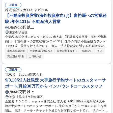
し、陳列・補充、POP作成 ◆レジ業務 ◆梱包、発送作業 ◆発注作業 ◆店
内イベントの企画、販売戦略、集客戦略、商品戦略の立案等 ◆販促物作成
正社員
※お客様からワインに関するアドバイスを求められることも多い仕事です
株式会社レガロキャピタル
ので、ワインに関する勉強は欠かせません。入社後はワインエキスパート
【不動産投資営業(海外投資家向け)】富裕層への営業経
などの資格取得も目指して頂きます。 募集職種 佐野プレミアム・アウト
験 /年休131日 不動産法人営業
レット店【ワインショップスタッフ（販売職）】
50万円以上
月給
東京都渋谷区
企業名 株式会社レガロキャピタル 求人名 【不動産投資営業（海外投資家
向け）】富裕層への営業経験◎/年休131日 仕事の内容 不動産投資ファン
ドの組成・運営を行う当社にて、個人・法人投資家に対する不動産投資営
業をお任せします。メイン業務は投資家の獲得や案件ソーシングになり、
業界未経験歓迎
年間休日120日以上
資格取得支援あり
転勤なし
英語
幅広く当社で可能な収益化案件を獲得頂きます。 【具体業務】■商業ビル
完全週休2日制
土日祝休み
(5～100億円規模)を中心に、レジデンス・オフィス・ホテルなど幅広い物
件のアセットマネジメント■不動産全般に関するお困りごとの解決から投
資収益の最大化まで、長期的にお客様をサポート ※シンガポールや香港、
正社員
台湾等の海外個人投資家と長期的に向き合えることがやりがいでもあり、
TDCX Japan株式会社
魅力です！※ファイナンスアレンジ含め、不動産投資に関するあらゆる分
9/3,10/22入社限定 大手旅行予約サイトのカスタマーサ
野を網羅したキャリア形成ができます！ 募集職種 【不動産投資営業（海
ポート/月給30万円から インバウンドコールスタッフ
外投資家向け）】富裕層への営業経験◎/年休131日
30万円以上
月給
神奈川県横浜市神奈川区
企業名 ＴＤＣＸ Ｊａｐａｎ株式会社 求人名 ★9/3,10/22入社限定★大手
旅行予約サイトのカスタマーサポート/月給30万円から 仕事の内容 主な業
務は、電話・メール・チャットを通じたお客様サポートです。 サポート対