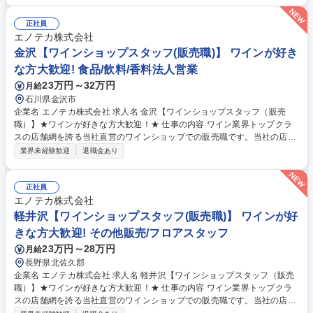
出し、陳列・補充、POP作成 ◆レジ業務 ◆梱包、発送作業 ◆発注作業 ◆
店内イベントの企画、販売戦略、集客戦略、商品戦略の立案等 ◆販促物作
正社員
成 ※お客様からワインに関するアドバイスを求められることも多い仕事で
エノテカ株式会社
すので、ワインに関する勉強は欠かせません。入社後はワインエキスパー
金沢【ワインショップスタッフ(販売職)】 ワインが好き
トなどの資格取得も目指して頂きます。 募集職種 札幌【ワインショップ
な方大歓迎! 食品/飲料/香料法人営業
スタッフ（販売職）】★ワインが好きな方大歓迎！★
23万円～32万円
月給
石川県金沢市
企業名 エノテカ株式会社 求人名 金沢【ワインショップスタッフ（販売
職）】★ワインが好きな方大歓迎！★ 仕事の内容 ワイン業界トップクラ
スの店舗網を誇る当社直営のワインショップでの販売職です。当社の店舗
で扱うワインは自社直輸入。世界中の銘醸ワイン約3,000種類輸入、販売
業界未経験歓迎
退職金あり
しています。 【業務詳細】◆接客業務全般 ◆電話応対 ◆開梱、検品、品
出し、陳列・補充、POP作成 ◆レジ業務 ◆梱包、発送作業 ◆発注作業 ◆
店内イベントの企画、販売戦略、集客戦略、商品戦略の立案等 ◆販促物作
正社員
成 ※お客様からワインに関するアドバイスを求められることも多い仕事で
エノテカ株式会社
すので、ワインに関する勉強は欠かせません。入社後はワインエキスパー
軽井沢【ワインショップスタッフ(販売職)】 ワインが好
トなどの資格取得も目指して頂きます。 募集職種 金沢【ワインショップ
きな方大歓迎! その他販売/フロアスタッフ
スタッフ（販売職）】★ワインが好きな方大歓迎！★
23万円～28万円
月給
長野県北佐久郡
企業名 エノテカ株式会社 求人名 軽井沢【ワインショップスタッフ（販売
職）】★ワインが好きな方大歓迎！★ 仕事の内容 ワイン業界トップクラ
スの店舗網を誇る当社直営のワインショップでの販売職です。当社の店舗