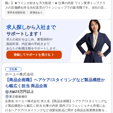
職）】★ワインが好きな方大歓迎！★ 仕事の内容 ワイン業界トップクラ
スの店舗網を誇る当社直営のワインショップでの販売職です。当社の店舗
で扱うワインは自社直輸入。世界中の銘醸ワイン約3,000種類輸入、販売
業界未経験歓迎
退職金あり
しています。 【業務詳細】◆接客業務全般 ◆電話応対 ◆開梱、検品、品
出し、陳列・補充、POP作成 ◆レジ業務 ◆梱包、発送作業 ◆発注作業 ◆
店内イベントの企画、販売戦略、集客戦略、商品戦略の立案等 ◆販促物作
求人探し
入社まで
から
成 ※お客様からワインに関するアドバイスを求められることも多い仕事で
サポートします！
すので、ワインに関する勉強は欠かせません。入社後はワインエキスパー
トなどの資格取得も目指して頂きます。 募集職種 大阪【ワインショップ
求人の紹介をはじめ、書類添削や
スタッフ（販売職）】★ワインが好きな方大歓迎！★
面談対策、内定後の手続きまで
あなたの転職活動をサポートします。
登録してサポートを受ける
正社員
ホーユー株式会社
【商品企画職】ヘアケア/スタイリングなど製品構想か
ら幅広く担当 商品企画
25万円以上
月給
東京都板橋区
企業名 ホーユー株式会社 求人名 【商品企画職】ヘアケア/スタイリングな
ど製品構想から幅広く担当 仕事の内容 国内プロフェッショナル市場にお
けるヘアケア/スタイリングなど頭髪化粧品に関する商品企画業務全般を担