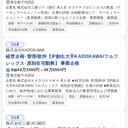
東京都千代田区
企業名 株式会社三菱ＵＦＪ銀行 求人名 サステナブルビジネスの推進（サ
ーキュラーエコノミー領域） 仕事の内容 企画開発Grにて、サーキュラー
エコノミー（資源循環）領域の新たなビジネス企画・事業開発・顧客提案
を担っていただきます。 【主な業務内容】 ■サーキュラーエコノミー領域
副業・WワークOK
資格取得支援あり
時短勤務あり
退職金あり
在宅OK
における市場・政策・技術・産業動向の調査、顧客課題・事業機会の仮説
完全週休2日制
土日祝休み
服装自由
構築■素材、化学、食品、流通、小売、自動車、電池、建材、自治体等の
顧客/関係者に対するエンゲージメント、ニーズ把握、ソリューション企画
■再生材マーケットプレイス、再生材トレーディング、資源循環関連サー
正社員
ビス等の新規事業・サービスの企画、実証、事業化推進 募集職種 サステ
株式会社KADOKAWA
ナブルビジネスの推進（サーキュラーエコノミー領域）
経営企画･管理/欧州【IP創出大手KADOKAWA/フルフ
レックス･原則在宅勤務】 事業企画
46万3500円～58万6500円
月給
東京都千代田区
企業名 株式会社ＫＡＤＯＫＡＷＡ 求人名 ★経営企画･管理/欧州【IP創出
大手KADOKAWA/フルフレックス･原則在宅勤務】 仕事の内容 ■事業拡大
に向け、欧州地域における事業開発、現地法人の事業管理および実務面の
サポートをお任せします。 ★拡大中の欧州事業/フルフレックス･リモート
副業・WワークOK
年間休日120日以上
英語
退職金あり
在宅OK
ワーク制度で働き易さ◎★ Europe HQは、KADOKAWAグループの日本拠
完全週休2日制
土日祝休み
服装自由
点、海外拠点、現地法人の担当者との連携を通じ欧州事業を拡大中。KAD
OKAWA東京拠点にあるEurope Headquartersにおいて以下を担当頂きま
す。 【具体的には】◎欧州現地法人の予算・中期計画・評価指標の作成と
正社員
業績管理における指導と監督、◎欧州現地法人の新規事業開発を中心とし
株式会社三菱UFJ銀行
た業務支援、◎新規M&A案件の推進支援および買収後のPMI対応 募集職種