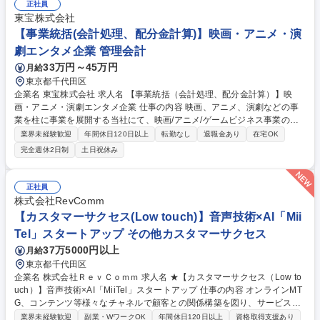
応 募集職種 経営企画室_次長ポジション/アジア注目企業100選出/上場企
正社員
業
東宝株式会社
【事業統括(会計処理、配分金計算)】映画・アニメ・演
劇エンタメ企業 管理会計
33万円～45万円
月給
東京都千代田区
企業名 東宝株式会社 求人名 【事業統括（会計処理、配分金計算）】映
画・アニメ・演劇エンタメ企業 仕事の内容 映画、アニメ、演劇などの事
業を柱に事業を展開する当社にて、映画/アニメ/ゲームビジネス事業の戦
略推進における会計処理、配分金計算をお任せします。※経理・財務経験
業界未経験歓迎
年間休日120日以上
転勤なし
退職金あり
在宅OK
者歓迎です。 ・映画/アニメ事業の会計伝票処理を主とした経理業務・損
完全週休2日制
土日祝休み
益計算 ・各作品の著作権者(幹事会社・ライセンサー・原作者・脚本家・
監督等)に対する配分および権利処理業務(レポート作成・報告・支払等) ・
上記の業務で使用する配分金計算システムの管理・運用 ・各営業部門にま
正社員
たがる庶務業務 募集職種 【事業統括（会計処理、配分金計算）】映画・
株式会社RevComm
アニメ・演劇エンタメ企業
【カスタマーサクセス(Low touch)】音声技術×AI「Mii
Tel」スタートアップ その他カスタマーサクセス
37万5000円以上
月給
東京都千代田区
企業名 株式会社ＲｅｖＣｏｍｍ 求人名 ★【カスタマーサクセス（Low to
uch）】音声技術×AI「MiiTel」スタートアップ 仕事の内容 オンラインMT
G、コンテンツ等様々なチャネルで顧客との関係構築を図り、サービスの
利用が定着するための手法や手段を考え、企画します。 ※TechtouchとHi
業界未経験歓迎
副業・WワークOK
年間休日120日以上
資格取得支援あり