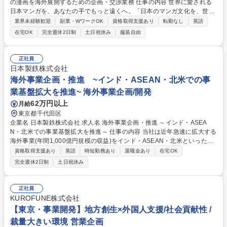
の漫画を海外展開するための企画・交渉業務 仕事の内容 世界に愛される
日本マンガを、あなたの手でもっと遠くへ。「日本のマンガ文化を、世界
中のファンへ最高の形で届けたい」私たちが求めているのは、そんな想い
業界未経験歓迎
副業・WワークOK
資格取得支援あり
転勤なし
英語
をビジネスの力で形にできる仲間です！ 言葉の壁や文化の違いを超えて、
在宅OK
完全週休2日制
土日祝休み
服装自由
一歩ずつ信頼を築き、一つの作品を世界中のファンへとつないでいく。 あ
なたの丁寧な一通や粘り強い交渉が、日本マンガの未来を大きく変えてい
きます。 ■海外市場向けマンガIPのライセンス取得交渉・契約交渉■既存
正社員
パートナーとのリレーションマネジメント・継続取引拡大■海外市場ニー
日本製鉄株式会社
ズに基づく作品選定・企画提案■契約条件（地域、言語、期間、独占/非独
海外事業企画・推進 ~インド・ASEAN・北米での事
占等）の調整 募集職種 【海外ライセンス担当】日本の漫画を海外展開す
業基盤拡大を推進~ 海外事業企画/開発
るための企画・交渉業務
62万円以上
月給
東京都千代田区
企業名 日本製鉄株式会社 求人名 海外事業企画・推進 ～インド・ASEA
N・北米での事業基盤拡大を推進～ 仕事の内容 当社は近年急速に拡大する
海外事業(年間1,000億円規模の収益)をインド・ASEAN・北米といった重
点地域でさらに推進。鉄源一貫ミルのM&Aや現地JVとの折衝、事業運営
資格取得支援あり
英語
時短勤務あり
退職金あり
在宅OK
まで現地密着型のダイナミックなビジネス展開を お任せ致します。 (1)事
完全週休2日制
土日祝休み
業企画:■鉄源一貫事業などの新規海外事業の構想・実行(M&A含む)■既存主
管事業の拡張に向けた企画立案・推進※企画・立ち上げ後、現地赴任の可
能性有 (2)事業推進・運営:■担当事業の経営管理・利益最大化の推進■JVに
正社員
おけるパートナー企業との折衝や重要会議運営 (3)地域担当:■インド、AS
KUROFUNE株式会社
EAN、北米、欧州、中東のいずれかの地域での業務推進■当該地域の知見
【東京・事業開発】地方創生×外国人支援/社会貢献性 /
や語学力を活かし事業の現地化に貢献 募集職種 海外事業企画・推進 ～イ
裁量大きい環境 営業企画
ンド・ASEAN・北米での事業基盤拡大を推進～