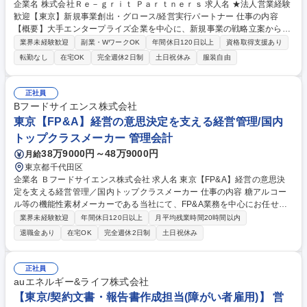
企業名 株式会社Ｒｅ－ｇｒｉｔ Ｐａｒｔｎｅｒｓ 求人名 ★法人営業経験
歓迎【東京】新規事業創出・グロース/経営実行パートナー 仕事の内容
【概要】大手エンタープライズ企業を中心に、新規事業の戦略立案から既
存事業の構造改革、グロースまで一気通貫で伴走します。ご経験を活かし
業界未経験歓迎
副業・WワークOK
年間休日120日以上
資格取得支援あり
て、営業戦略立案などの案件からお任せする想定です。 【案件デリバリ
転勤なし
在宅OK
完全週休2日制
土日祝休み
服装自由
ー】■新規事業の構想～事業立ち上げ～グロース実行までの一気通貫支援
■既存事業の構造改革、バリューアップ、PMI実行支援 ■複雑な変革プロジ
ェクトのドライブ（高度PMO・PM領域） 【プラクティス・組織開発】■
正社員
オファリングの開発と市場展開 ■成果報酬型契約モデルの設計と運用 ■営
Bフードサイエンス株式会社
業本部・他プラクティス・外部パートナーとの連携設計 ■チームビルディ
東京【FP&A】経営の意思決定を支える経営管理/国内
ング、採用、育成への中核的関与 募集職種 ★法人営業経験歓迎【東京】
トップクラスメーカー 管理会計
新規事業創出・グロース/経営実行パートナー
38万9000円～48万9000円
月給
東京都千代田区
企業名 Ｂフードサイエンス株式会社 求人名 東京【FP&A】経営の意思決
定を支える経営管理／国内トップクラスメーカー 仕事の内容 糖アルコー
ル等の機能性素材メーカーである当社にて、FP&A業務を中心にお任せし
ます。 経営陣・各部門と連携しながら、予算策定、予実管理、業績分析を
業界未経験歓迎
年間休日120日以上
月平均残業時間20時間以内
通じて、経営の意思決定を支援するポジションです。 【主な業務】 ■全社
退職金あり
在宅OK
完全週休2日制
土日祝休み
および部門別の予算・中期計画の策定、取りまとめ ■月次の予実分析、着
地見込みの作成および差異要因の分析 ■経営会議等に向けた業績報告資
料・分析資料の作成 ■各部門と連携したKPIの設計・モニタリング、収益
正社員
性分析 ■管理会計・業績管理に関する業務プロセスや仕組みの整備・改善
auエネルギー&ライフ株式会社
募集職種 東京【FP&A】経営の意思決定を支える経営管理／国内トップク
【東京/契約文書・報告書作成担当(障がい者雇用)】 営
ラスメーカー