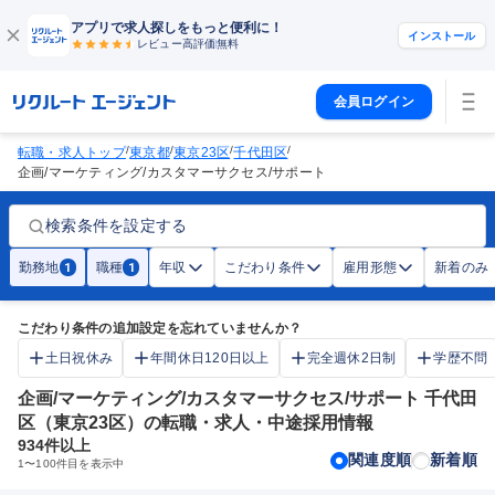
アプリで求人探しをもっと便利に！
インストール
レビュー高評価
無料
会員ログイン
/
/
/
/
転職・求人トップ
東京都
東京23区
千代田区
企画/マーケティング/カスタマーサクセス/サポート
検索条件を設定する
勤務地
職種
年収
こだわり条件
雇用形態
新着のみ
1
1
こだわり条件の追加設定を忘れていませんか？
土日祝休み
年間休日120日以上
完全週休2日制
学歴不問
企画/マーケティング/カスタマーサクセス/サポート 千代田
区（東京23区）の転職・求人・中途採用情報
934
件以上
関連度順
新着順
1
〜
100
件目を表示中