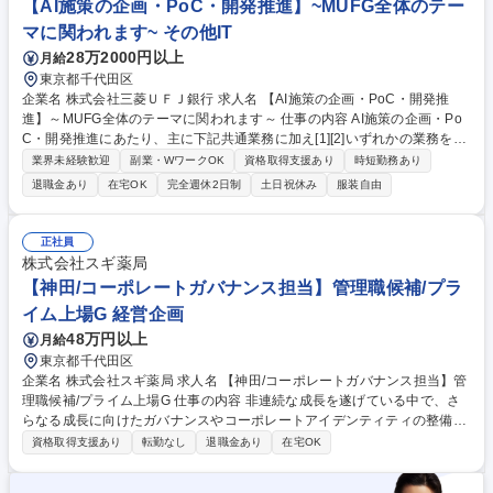
【AI施策の企画・PoC・開発推進】~MUFG全体のテー
★経営企画･管理/欧州【IP創出大手KADOKAWA/フルフレックス･原則在宅
マに関われます~ その他IT
勤務】
28万2000円以上
月給
東京都千代田区
企業名 株式会社三菱ＵＦＪ銀行 求人名 【AI施策の企画・PoC・開発推
進】～MUFG全体のテーマに関われます～ 仕事の内容 AI施策の企画・Po
C・開発推進にあたり、主に下記共通業務に加え[1][2]いずれかの業務をお
任せいたします。※[1][2]は求人下部に記載 ［共通］ ・金融業務における
業界未経験歓迎
副業・WワークOK
資格取得支援あり
時短勤務あり
部門・業務を横断した立場でのAI利活用した顧客向けサービス、または業
退職金あり
在宅OK
完全週休2日制
土日祝休み
服装自由
務効率化ツールの企画立案、PoC推進、開発推進 ・施策推進に当たって、
社内の関係各部との折衝や合意形成 ・パートナー企業やベンダとのステー
クスホルダーとの折衝、合意形成 募集職種 【AI施策の企画・PoC・開発
正社員
推進】～MUFG全体のテーマに関われます～
株式会社スギ薬局
【神田/コーポレートガバナンス担当】管理職候補/プラ
イム上場G 経営企画
48万円以上
月給
東京都千代田区
企業名 株式会社スギ薬局 求人名 【神田/コーポレートガバナンス担当】管
理職候補/プライム上場G 仕事の内容 非連続な成長を遂げている中で、さ
らなる成長に向けたガバナンスやコーポレートアイデンティティの整備を
お任せします。企業の中核で、経営に近い立場からダイナミックな成長を
資格取得支援あり
転勤なし
退職金あり
在宅OK
推進したい方をお待ちしています。 【具体的には】 ■コーポレートガバナ
ンス体制の企画・運用 ■取締役会・各種委員会の運営・事務局 ■内部統