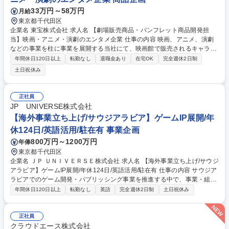
く、オンライン(SNS)担当マーケターを採用したいため 募集職種 【事業会
33万円～58万円
月給
社マーケティング 】英語活用/世界170ヶ国展開/12年連続世界No.1◎
東京都千代田区
企業名 東宝株式会社 求人名 【劇場販売商品・パンフレット商品開発担
当】映画・アニメ・演劇のエンタメ企業 仕事の内容 映画、アニメ、演劇
などの事業を柱に事業を展開する当社にて、映画館で販売されるキャラク
ターグッズやパンフレットの商品開発・製作・販売・管理・販売促進な
年間休日120日以上
転勤なし
退職金あり
在宅OK
完全週休2日制
ど、幅広く担当していただきます。 配給される邦画（実写・アニメ）の
土日祝休み
他、洋画、他社配給邦画など、映画館グッズ全般を取り扱います。商品の
売上・収支を重要視し、各作品・IPのエンゲージメント向上を目指す「フ
ァンビジネス」であるという視点の下での戦略策定も求められます。これ
正社員
らのコンテンツを作るためのグッズ作成やコラボ企画を担っていただきま
JP UNIVERSE株式会社
す。 参考URL：https://tohoanimation.jp/portal/ 募集職種 【劇場販売商
【海外事業立ち上げ/サウジアラビア】ゲームIP展開/年
品・パンフレット商品開発担当】映画・アニメ・演劇のエンタメ企業
休124日/英語活用/駐在有 事業企画
800万円～1200万円
年俸
東京都千代田区
企業名 ＪＰ ＵＮＩＶＥＲＳＥ株式会社 求人名 【海外事業立ち上げ/サウジ
アラビア】ゲームIP展開/年休124日/英語活用/駐在有 仕事の内容 サウジア
ラビアでのゲーム開発・パブリッシング事業を推進する中で、事業・組
織・運営基盤の初期構築や現地パートナー、政府系機関、投資家との折
年間休日120日以上
転勤なし
英語
完全週休2日制
土日祝休み
衝・調整、および日本本社とのブリッジ業務をお任せします。 具体的に
は、新規法人の設立企画や事業計画策定、採用・労務管理体制の設計な
ど、事業成立に不可欠な基盤づくりを幅広く担当します。立ち上げフェー
正社員
ズのため職務範囲は固定せず、現地オペレーションの統括まで柔軟に担っ
クラウドエース株式会社