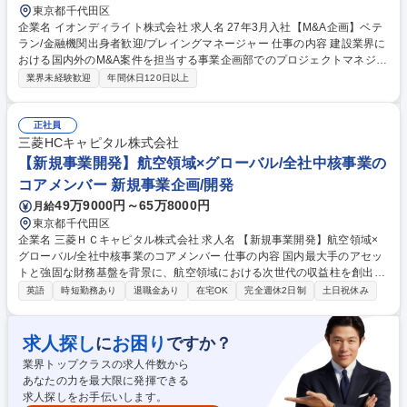
東京都千代田区
企業名 イオンディライト株式会社 求人名 27年3月入社【M&A企画】ベテ
ラン/金融機関出身者歓迎/プレイングマネージャー 仕事の内容 建設業界に
おける国内外のM&A案件を担当する事業企画部でのプロジェクトマネジメ
ント業務です。案件の企画から実行、PMIまでを一貫して担当いただきま
業界未経験歓迎
年間休日120日以上
す。※金融機関でのM＆A経験を活かし活躍可能 【具体的には】売上100
億円規模の建設関連企業のM&A案件において、弁護士・会計士・税理士等
の外部専門家との調整、社内各部署との連携、国内案件、海外案件（ベト
正社員
ナム・マレーシア・インドネシア等）の推進を通じて、M&Aプロジェクト
三菱HCキャピタル株式会社
全体のマネジメントを行います。 ★常務執行役直下の組織で経営陣との距
【新規事業開発】航空領域×グローバル/全社中核事業の
離が近く、意思決定の早い環境 ★東南アジアを中心とした海外出張有/3ヶ
コアメンバー 新規事業企画/開発
月に1回程度で2-3日の短期滞在 募集職種 27年3月入社【M&A企画】ベテ
49万9000円～65万8000円
月給
ラン/金融機関出身者歓迎/プレイングマネージャー
東京都千代田区
企業名 三菱ＨＣキャピタル株式会社 求人名 【新規事業開発】航空領域×
グローバル/全社中核事業のコアメンバー 仕事の内容 国内最大手のアセッ
トと強固な財務基盤を背景に、航空領域における次世代の収益柱を創出し
ます。グローバルな市場調査から戦略立案、パートナー選定、事業化後の
英語
時短勤務あり
退職金あり
在宅OK
完全週休2日制
土日祝休み
組織運営まで、一気通貫でリードいただきます。 【業務詳細】■航空領域
における、新規分野 の調査・分析、進出検討・計画■国内外・社内外関係
者との折衝、事業化模索■事業化、ビジネス展開・拡大■事業運営（必要に
求人探し
お困り
に
ですか？
応じ組織化）、モニタリング・管理 募集職種 【新規事業開発】航空領域×
業界トップクラスの求人件数から
グローバル/全社中核事業のコアメンバー
あなたの力を最大限に発揮できる
求人探しをお手伝いします。