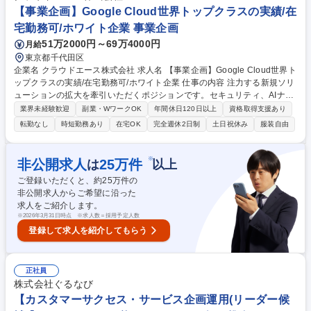
ていただく予定です。日常的に英語を使用し、将来的にはサウジアラビア
【事業企画】Google Cloud世界トップクラスの実績/在
への赴任・駐在の可能性もあるため、グローバルな舞台で一から事業を創
宅勤務可/ホワイト企業 事業企画
り上げる圧倒的な裁量とやりがいを得られる環境です。 募集職種 【海外
51万2000円～69万4000円
月給
事業立ち上げ/サウジアラビア】ゲームIP展開/年休124日/英語活用/駐在有
東京都千代田区
企業名 クラウドエース株式会社 求人名 【事業企画】Google Cloud世界ト
ップクラスの実績/在宅勤務可/ホワイト企業 仕事の内容 注力する新規ソリ
ューションの拡大を牽引いただくポジションです。セキュリティ、AIナレ
ッジ活用、データ活用など複数のソリューションを横断しながら、営業戦
業界未経験歓迎
副業・WワークOK
年間休日120日以上
資格取得支援あり
略の設計、重点案件の前進、Go-to-Marketの仕組み 化、パートナーアライ
転勤なし
時短勤務あり
在宅OK
完全週休2日制
土日祝休み
服装自由
アンス推進まで、事業成長に直結する領域をリードしていただきます。 ・
注力ソリューション群の営業戦略、事業推進方針、GTM設計の立案 ・タ
ーゲット企業、業界、訴求テーマ、優先順位の設計 ・重点案件における営
※
非公開求人
25
万件
は
以上
業同席、提案リード、案件前進の推進 ・ベンダー、パートナーとの連携方
ご登録いただくと、約
25
万件の
針策定、共同施策の企画推進 ※備考欄もご確認ください。 募集職種 【事
非公開求人からご希望に沿った
業企画】Google Cloud世界トップクラスの実績/在宅勤務可/ホワイト企業
求人をご紹介します。
※
2026年3月31日時点 ※求人数＝採用予定人数
登録して求人を紹介してもらう
正社員
株式会社ぐるなび
【カスタマーサクセス・サービス企画運用(リーダー候