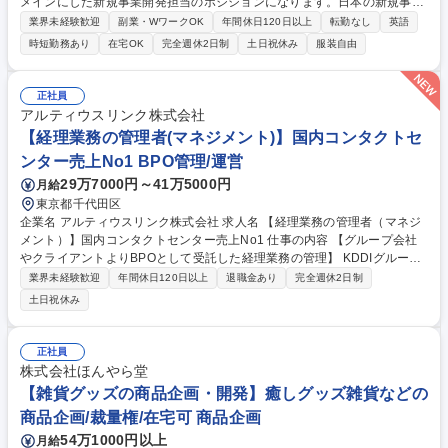
メインにした新規事業開発担当のポジションになります。日本の新規事業
やスタートアップのプロダクトを海外に輸出する、もしくは海外の新規事
業界未経験歓迎
副業・WワークOK
年間休日120日以上
転勤なし
英語
業やスタートアップを日本に輸入する仕事になります。 【具体的には】◇
時短勤務あり
在宅OK
完全週休2日制
土日祝休み
服装自由
海外の取引先とのディールメイク、交渉 ◇新規海外取引先の調査開拓 ◇
プロダクトに関する国内・海外市場調査 ◇新規事業輸出メインの仕事 ◇
輸出入に関する規制やガイドラインの調査・対応 ◇国内・海外での販売体
正社員
制の構築・パートナー開拓 ◇ローカライズ開発体制の構築 募集職種 【グ
アルティウスリンク株式会社
ローバル新規事業開発支援担当】地方創生/新規事業開発支援/フルリモー
【経理業務の管理者(マネジメント)】国内コンタクトセ
ト
ンター売上No1 BPO管理/運営
29万7000円～41万5000円
月給
東京都千代田区
企業名 アルティウスリンク株式会社 求人名 【経理業務の管理者（マネジ
メント）】国内コンタクトセンター売上No1 仕事の内容 【グループ会社
やクライアントよりBPOとして受託した経理業務の管理】 KDDIグループ
会社やグループ外のクライアントから受託する経理業務の運用管理をお任
業界未経験歓迎
年間休日120日以上
退職金あり
完全週休2日制
せします。 （受託内容：伝票処理・入出金確認・取引先マスタ登録・経費
土日祝休み
精算・支払依頼・給与支払・資金移動等） ＜詳細＞・オペレーションの習
得はもちろん、マニュアルの作成・研修・品質管理を行っていただきま
す。・オペレーターの指導育成。・お客様企業担当者との運用調整、各種
正社員
報告の実施。・オペレーターが行った作業のダブルチェック。・業務遂行
株式会社ほんやら堂
計画の立案、進捗管理。・品質向上施策の立案及び実行。 募集職種 【経
【雑貨グッズの商品企画・開発】癒しグッズ雑貨などの
理業務の管理者（マネジメント）】国内コンタクトセンター売上No1
商品企画/裁量権/在宅可 商品企画
54万1000円以上
月給