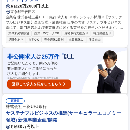
28万2000円以上
月給
東京都千代田区
企業名 株式会社三菱ＵＦＪ銀行 求人名 ※ポテンシャル採用※【サステナ
ブルビジネス部】企画管理・業務推進 仕事の内容 サステナブルビジネス
部にて、部門運営および事業推進に関する業務をご担当いただきます。入
社後は、会議体運営、資料作成、データ集計、関係部署との調整などを通
業界未経験歓迎
副業・WワークOK
資格取得支援あり
時短勤務あり
じて、部門や事業への理解を深めていただきます。 その後は、適性やご経
退職金あり
在宅OK
完全週休2日制
土日祝休み
服装自由
験に応じて、業務改善や各種施策の企画・推進などの主担当業務をお任せ
する予定です。サステナブルビジネス部では、サステナブルファイナンス
の提供に加え、再生可能エネルギーやGX領域における事業開発・投資、
※
非公開求人
25
万件
は
以上
新たな市場の創出、企業の事業変革支援などにも取り組んでいます。社会
ご登録いただくと、約
25
万件の
や産業の変革を後押しする最前線で、将来的には企画・推進業務の中核人
非公開求人からご希望に沿った
材として活躍いただくことを期待しています。 募集職種 ※ポテンシャル
求人をご紹介します。
採用※【サステナブルビジネス部】企画管理・業務推進
※
2026年3月31日時点 ※求人数＝採用予定人数
登録して求人を紹介してもらう
正社員
株式会社三菱UFJ銀行
サステナブルビジネスの推進(サーキュラーエコノミー
領域) 新規事業企画/開発
30万円以上
月給