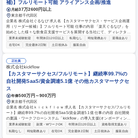
補)】フルリモート可能 アライアンス企画/推進
37万2600円以上
月給
東京都千代田区
企業名 株式会社ぐるなび 求人名 【カスタマーサクセス・サービス企画運
用（リーダー候補）】フルリモート可能 仕事の内容 「楽天ぐるなび」を
始めとした様々な飲食店支援サービスを展開する当社にて、ディレクタ
ー・プランナーとして、「ぐるなび台帳」や関連サービスに対するプロジ
業界未経験歓迎
年間休日120日以上
転勤なし
時短勤務あり
退職金あり
ェクト推進やカスタマーサクセスをお任せいたします。 【詳細】■新規プ
在宅OK
完全週休2日制
土日祝休み
服装自由
ロジェクトのPM/ディレクション：企画立案、要件定義、進捗管理、運用
設計■提携先とのビジネススキームの構築および、システム連携等の技術
的な調整■既存プロダクトのグロース：数値分析（KPI管理）に基づく改善
正社員
要件の検討・優先順位付け■各社内部署および外部パートナー等ステーク
株式会社kickflow
ホルダーとの合意形成■市場・競合リサーチ：SaaS業界のトレンドやユー
【カスタマーサクセス/フルリモート】継続率99.7%の
ザーニーズの把握、プロダクトへの還元 募集職種 【カスタマーサクセ
自社開発SaaS/資金調達5.1億 その他カスタマーサクセ
ス・サービス企画運用（リーダー候補）】フルリモート可能
ス
500万円～900万円
年俸
東京都千代田区
企業名 株式会社ｋｉｃｋｆｌｏｗ 求人名 【カスタマーサクセス/フルリモ
ート】継続率99.7%の自社開発SaaS/資金調達5.1億 仕事の内容 自社開発
の稟議・ワークフローシステム「kickflow」の導入支援(オンボーディン
グ)をメインにお任せします。継続率99.7%を支えるのはカスタマーサクセ
業界未経験歓迎
副業・WワークOK
年間休日120日以上
資格取得支援あり
ス部門であり、今後の事業拡大の要となるポジションです。 【ミッショ
転勤なし
時短勤務あり
在宅OK
完全週休2日制
土日祝休み
服装自由
ン】最終的にお客様が自走できる状態をゴールとして伴走する、いわゆる