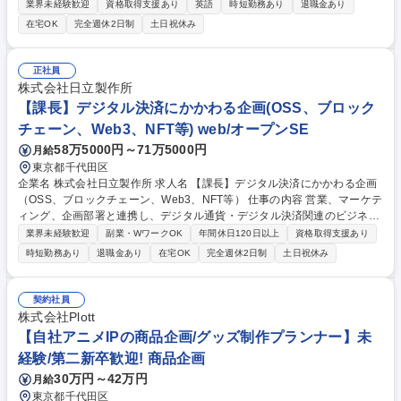
種KPIの管理、予実分析、業績予測、シミュレーション、経営会議向けレ
業界未経験歓迎
資格取得支援あり
英語
時短勤務あり
退職金あり
ポーティングなどを通じて、経営企画・ CFO・事業責任者の意思決定を
在宅OK
完全週休2日制
土日祝休み
支援していただきます。 【60％】■コンサルティングファーム及び関連子
会社の経営管理・業績管理（計数管理業務）■経営層（経営企画、COO、
CFO、事業部長等の執行役員）に対する管理会計及び財務領域のレポーテ
正社員
ィング及びアドバイザリー業務■業績データ（PL、各種KPI）の収集、予
株式会社日立製作所
実分析、予測・シミュレーション等のAd hocな分析 ※続きはフリーコメ
【課長】デジタル決済にかかわる企画(OSS、ブロック
ントに記載 募集職種 [F&O_415] FP&A／経営・業績管理／英語が活かせる
チェーン、Web3、NFT等) web/オープンSE
58万5000円～71万5000円
月給
東京都千代田区
企業名 株式会社日立製作所 求人名 【課長】デジタル決済にかかわる企画
（OSS、ブロックチェーン、Web3、NFT等） 仕事の内容 営業、マーケテ
ィング、企画部署と連携し、デジタル通貨・デジタル決済関連のビジネス
創出を検討するメンバーとして参画し、将来的に必要となる技術要素の選
業界未経験歓迎
副業・WワークOK
年間休日120日以上
資格取得支援あり
択や有効性を調査。また、将来的に政府系金融機関や民間 の金融事業者に
時短勤務あり
退職金あり
在宅OK
完全週休2日制
土日祝休み
提供するソリューションやサービスを企画・立案し、その開発をリードす
る立場を期待します【魅力】将来的なデジタル通貨・デジタル決済に関す
るビジネスの将来をITサービスで切り開いていくポジションです。研究開
契約社員
発部隊など、社内の専門部門と連携し、先進的な技術やソリューションに
株式会社Plott
携わることができます。自身の特性に応じて、スペシャリスト素養を持つ
【自社アニメIPの商品企画/グッズ制作プランナー】未
プレイングマネージャーとしての活躍を期待しています 募集職種 【課
経験/第二新卒歓迎! 商品企画
長】デジタル決済にかかわる企画（OSS、ブロックチェーン、Web3、NF
T等）
30万円～42万円
月給
東京都千代田区