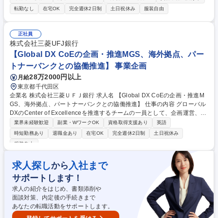
ghtouchの両方を担うイメージです。 ■エンゲージメント向上 : お客様の
転勤なし
在宅OK
完全週休2日制
土日祝休み
服装自由
利用状況、利用中の課題を把握し、適切なアドバイスを提供する ■クロス
セル提案 : 随時リリースされる新機能をお客様に提案し ■アップセル提案 :
お客様社内でのご利用人数増向けてお客様のニーズを把握し、営業チーム
正社員
と連携して提案を実施 ■フォローコール：主に電話・メールを利用して活
株式会社三菱UFJ銀行
用促進を行う 募集職種 ★【カスタマーサクセス（Low touch）】音声技術
【Global DX CoEの企画・推進MGS、海外拠点、パー
×AI「MiiTel」スタートアップ
トナーバンクとの協働推進】 事業企画
28万2000円以上
月給
東京都千代田区
企業名 株式会社三菱ＵＦＪ銀行 求人名 【Global DX CoEの企画・推進M
GS、海外拠点、パートナーバンクとの協働推進】 仕事の内容 グローバル
DXのCenter of Excellenceを推進するチームの一員として、企画運営、海
外拠点・海外グループ会社との協働推進、プロジェクトマネジメントに従
業界未経験歓迎
副業・WワークOK
資格取得支援あり
英語
事いただきます。 【魅力】■BPRの基本的な考え方にも触れて頂きつつ、
時短勤務あり
退職金あり
在宅OK
完全週休2日制
土日祝休み
邦銀随一の海外ネットワークを誇る当行に於いて、グローバルベースでD
服装自由
Xの企画・推進・取り纏めなどに携わることが出来ます。 ■服装は通年カ
ジュアル、在宅勤務は50％以上、休暇はもちろん、育休を取る方が多くい
求人探し
入社まで
から
ます。 ■中途採用も多く、全体の20～30％が中途採用者となり、今後更に
拡大予定。DX人材に特化した人事制度があります。 募集職種 【Global D
サポートします！
X CoEの企画・推進MGS、海外拠点、パートナーバンクとの協働推進】
求人の紹介をはじめ、書類添削や
面談対策、内定後の手続きまで
あなたの転職活動をサポートします。