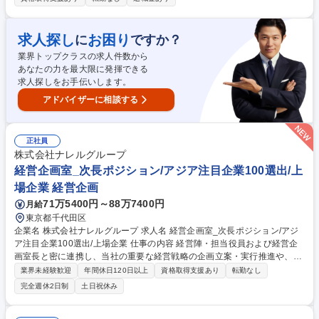
関する新規事業企画・M＆A業務をお任せします。 【具体的には】 ■ジェ
ネリック業界の動向を踏まえた新規事業・提携戦略の立案 ■OEM・共同開
発・原薬調達など新たな事業モデルの企画設計 ■経営層向けの戦略提案・
求人探し
お困り
に
ですか？
投資稟議資料の作成 ■内外関係者との調整およびプロジェクト推進 募集職
業界トップクラスの求人件数から
種 【神田/事業企画】管理職候補/ジェネリック医薬品に関する新規事業企
あなたの力を最大限に発揮できる
画・M&A
求人探しをお手伝いします。
アドバイザーに相談する
正社員
株式会社ナレルグループ
経営企画室_次長ポジション/アジア注目企業100選出/上
場企業 経営企画
71万5400円～88万7400円
月給
東京都千代田区
企業名 株式会社ナレルグループ 求人名 経営企画室_次長ポジション/アジ
ア注目企業100選出/上場企業 仕事の内容 経営陣・担当役員および経営企
画室長と密に連携し、当社の重要な経営戦略の企画立案・実行推進や、社
内の重要プロジェクトの牽引を担当いただける次長クラスを募集します。
業界未経験歓迎
年間休日120日以上
資格取得支援あり
転勤なし
■経営課題の抽出および改善施策の立案・実行 ■中期経営計画に基づく重
完全週休2日制
土日祝休み
点戦略の企画立案・実行推進 ■全社横断プロジェクトの企画・統括 ■経営
陣への提言および意思決定支援 ■経営企画機能の高度化 ■特命事項への対