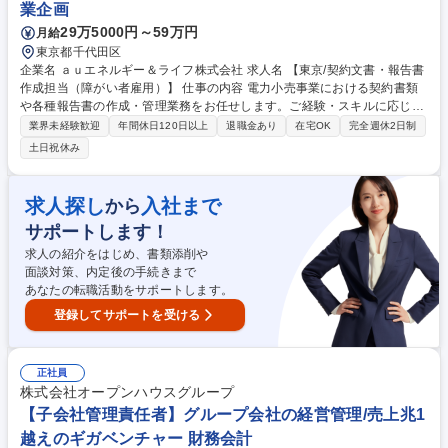
業企画
29万5000円～59万円
月給
東京都千代田区
企業名 ａｕエネルギー＆ライフ株式会社 求人名 【東京/契約文書・報告書
作成担当（障がい者雇用）】 仕事の内容 電力小売事業における契約書類
や各種報告書の作成・管理業務をお任せします。ご経験・スキルに応じ
て、書類作成・更新業務を中心に担当いただきます。 【定型業務】■契約
業界未経験歓迎
年間休日120日以上
退職金あり
在宅OK
完全週休2日制
約款・重要事項説明書の修正案作成■各種書面の更新業務（文書管理、バ
土日祝休み
ージョン管理）■Web掲載の手配■電力小売事業に関する各種報告書の作成
■社外向け報告書の作成 【非定型業務】※スキルに応じてお任せいたしま
す ■契約約款・重要事項説明書の新設・改訂案作成 ■社外向け資料の内容
求人探し
入社まで
から
検討・作成 ■提携先電力会社との内容確認・調整 募集職種 【東京/契約文
サポートします！
書・報告書作成担当（障がい者雇用）】
求人の紹介をはじめ、書類添削や
面談対策、内定後の手続きまで
あなたの転職活動をサポートします。
登録してサポートを受ける
正社員
株式会社オープンハウスグループ
【子会社管理責任者】グループ会社の経営管理/売上兆1
越えのギガベンチャー 財務会計