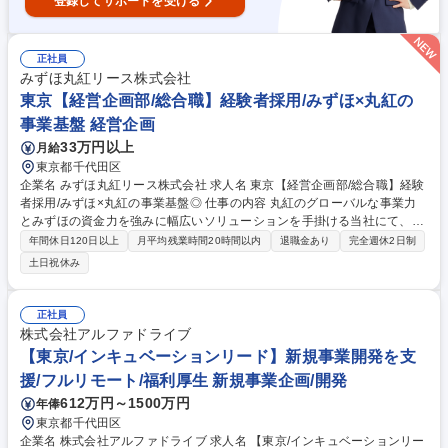
登録してサポートを受ける
正社員
みずほ丸紅リース株式会社
東京【経営企画部/総合職】経験者採用/みずほ×丸紅の
事業基盤 経営企画
33万円以上
月給
東京都千代田区
企業名 みずほ丸紅リース株式会社 求人名 東京【経営企画部/総合職】経験
者採用/みずほ×丸紅の事業基盤◎ 仕事の内容 丸紅のグローバルな事業力
とみずほの資金力を強みに幅広いソリューションを手掛ける当社にて、経
営課題の分析や中期経営計画の策定・推進等を担う体制の強化を図るた
年間休日120日以上
月平均残業時間20時間以内
退職金あり
完全週休2日制
め、同業務の経験を有する人材を募集します。 総合企画部は経営計画の策
土日祝休み
定・推進、経営管理の高度化、リスク管理・ガバナンス強化等の幅広い業
務を担っています。 【業務詳細】▼中期経営計画・年度計画の策定および
進捗管理▼予算作成、業績管理、経営分析▼取締役会や経営会議等の会議
正社員
体運営、株主対応▼グループ会社管理およびガバナンス体制の整備・強化
株式会社アルファドライブ
▼全社横断プロジェクトの企画・推進▼リスク管理およびコンプライアン
【東京/インキュベーションリード】新規事業開発を支
ス関連業務 募集職種 東京【経営企画部/総合職】経験者採用/みずほ×丸紅
援/フルリモート/福利厚生 新規事業企画/開発
の事業基盤◎
612万円～1500万円
年俸
東京都千代田区
企業名 株式会社アルファドライブ 求人名 【東京/インキュベーションリー