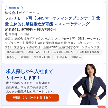
題解決を実行頂く業務で慣れて頂くことを想定しています。 【詳細】 ■各
営業部署（FS、CS、IS）の統括■キャリアアドバイザー・チームの統括■
契約社員
事業開発室の統括 募集職種 ＜執行役員候補＞本田圭佑氏出資のベンチャ
株式会社ガイアックス
ー/プロ人材と企業をマッチング
フルリモート可【SNSマーケティングプランナー】裁
量 主体的に業務推進が可能 マスマーケティング
41万6700円～68万7500円
月給
東京都千代田区
企業名 株式会社ガイアックス 求人名 フルリモート可【SNSマーケティン
グプランナー】裁量◎主体的に業務推進が可能 仕事の内容 スタートアッ
プ創出支援を行う当社では、企業のSNS活用に関するマーケティング支援
事業を展開。クライアントの課題解決のため、SNSマーケティングの戦略
業界未経験歓迎
副業・WワークOK
年間休日120日以上
資格取得支援あり
立案～アカウント運用までを一気通貫でお任せします。 裁量権が大きく、
転勤なし
在宅OK
完全週休2日制
土日祝休み
服装自由
自ら考え決める主体的な働き方を大切にしています。 ▼業務内容：戦略立
案、月次分析、インフルエンサー活用、SNSキャンペーン、口コミ作り等
▼支援業界：大手企業、政府官公庁、地方自治体を中心に食品、製造、マ
求人探し
入社まで
から
スコミ、エンタメ、IT、建設、不動産、ヘルスケア、インフラ、芸能、ス
サポートします！
ポーツ等 募集職種 フルリモート可【SNSマーケティングプランナー】裁
量◎主体的に業務推進が可能
求人の紹介をはじめ、書類添削や
面談対策、内定後の手続きまで
あなたの転職活動をサポートします。
登録してサポートを受ける