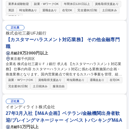
成・動機づけ・処遇）を設計し、経営意思決定につなげます。 ■日立グル
業界未経験歓迎
副業・WワークOK
年間休日120日以上
資格取得支援あり
ープ「モノづくり人財強化プロジェクト」PMO及び関連WGメンバーとし
英語
時短勤務あり
退職金あり
在宅OK
完全週休2日制
土日祝休み
て、事業所の製造・人事関係部門及び本社モノづくり推進部門、日立アカ
服装自由
デミー等と連携して、日立グループの「モノづくり人財」のタレントマネ
ジメントの方針を企画・提案・実行をリードする。 ■「茨城県におけるモ
正社員
ノづくり人財育成拠点」構想のメンバーとして参画し、特に産学官連携の
株式会社三菱UFJ銀行
企画・立案・合意形成をリードする。等 募集職種 436 日立Gのモノづくり
【カスタマーハラスメント対応業務】 その他金融専門
人財戦略/タレントマネジメント産学官連携マネージャー
職
28万2000円以上
月給
東京都千代田区
企業名 株式会社三菱ＵＦＪ銀行 求人名 【カスタマーハラスメント対応業
務】 仕事の内容 カスタマーハラスメント対応に係わる業務施策の企画・
推進業務となります。国内営業拠点で発生するカスハラ事案を管理、組織
対応の方針を整理すると共に、必要に応じて本部として現場をサポートし
副業・WワークOK
資格取得支援あり
時短勤務あり
退職金あり
在宅OK
ます。 【働き方】 在宅勤務制度もございます。（運用方法は室、Gr毎）
完全週休2日制
土日祝休み
服装自由
【育成・研修体制】 OJT、着任者向け部室内研修、各種行内（カテゴリー
別研修、eラーニング）も充実しております。 募集職種 【カスタマーハラ
スメント対応業務】
正社員
イオンディライト株式会社
27年3月入社【M&A企画】ベテラン/金融機関出身者歓
迎/プレイングマネージャー インベストバンキングM&A
51万円以上
月給