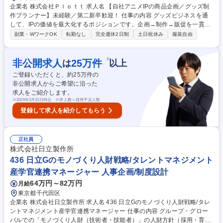
企業名 株式会社Ｐｌｏｔｔ 求人名 【自社アニメIPの商品企画／グッズ制
作プランナー】未経験／第二新卒歓迎！ 仕事の内容 グッズビジネスを通
して、IPの価値を最大化するポジションです。企画→制作→販促を一貫し
て推進。あなたの考えた企画がファンの熱狂を生み、作品そのものの価値
副業・WワークOK
転勤なし
完全週休2日制
土日祝休み
服装自由
や世界観を広げていきます。 【具体的な仕事内容】 ・自社キャラクター
を用いたグッズ企画 ・商品制作進行／クリエイティブ監修 ・動画やSNS
を活用したプロモーション施策の立案 ・売上データの集計・分析および改
※
非公開求人
25
万件
は
以上
善施策の立案 募集職種 【自社アニメIPの商品企画／グッズ制作プランナ
ご登録いただくと、約
25
万件の
ー】未経験／第二新卒歓迎！
非公開求人からご希望に沿った
求人をご紹介します。
※
2026年3月31日時点 ※求人数＝採用予定人数
登録して求人を紹介してもらう
正社員
株式会社日立製作所
436 日立Gのモノづくり人財戦略/タレントマネジメント
産学官連携マネージャー 人事企画/制度設計
64万円～82万円
月給
東京都千代田区
企業名 株式会社日立製作所 求人名 436 日立Gのモノづくり人財戦略/タレ
ントマネジメント産学官連携マネージャー 仕事の内容 グループ・グロー
バルでの「モノづくり人財（技術者・技能者）」の人財方針（採用・育