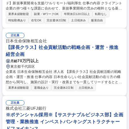
ド】新規事業開発を支援/フルリモート/福利厚生 仕事の内容 クライアント
企業の持つ様々な課題に合わせて、新規事業開発の営みの根幹となる基盤/
制度設計から関わり、新規事業アイデアを生み出し、実際に事業化を成し
業界未経験歓迎
副業・WワークOK
年間休日120日以上
転勤なし
遂げていくまで、一気通貫の伴走型支援に取り組みます。 役割によって以
時短勤務あり
在宅OK
完全週休2日制
土日祝休み
服装自由
下のいずれかの業務をお任せします。 ■新規事業開発プログラム/社内起業
プログラムの制度設計コンサルティング ■新規事業開発プログラム/社内起
業プログラムの運営伴走支援 ■新規事業の適切な評価/投資実行を実現する
正社員
ためのマネジメントガイドライン設計 ■新規事業開発スキルを装着するた
日本生命保険相互会社
めの研修/セミナー/ワークショップ等の企画/実行 ■支援事業の事業化に向
【課長クラス】社会貢献活動の戦略企画・運営・推進
けたメンタリング伴走支援 募集職種 【東京/インキュベーションリード】
経営企画
新規事業開発を支援/フルリモート/福利厚生
70万円以上
月給
東京都千代田区
企業名 日本生命保険相互会社 求人名 【課長クラス】社会貢献活動の戦略
企画・運営・推進 仕事の内容 日本生命らしい社会貢献活動の在り方の構
想から関与し、施策の設計・実行・改善までを一貫してリードするととも
に、社内外の多様な関係者を巻き込みながら、全社的な取組として展開し
業界未経験歓迎
退職金あり
完全週休2日制
土日祝休み
ていただきます。 ■社会的インパクト最大化に向けた社会貢献活動の企
画・推進および統括■複数施策・プロジェクトの進捗/課題/リソース管理等
のプロジェクト・チームマネジメント、高度化・展開■既存施策（教育支
正社員
援・ボランティア・環境保全等）の高度化・横展開の推進■新規社会貢献
株式会社三菱UFJ銀行
事業の企画・立ち上げ■社内関係部門・外部パートナー（NPO・自治体
※ポテンシャル採用※【サステナブルビジネス部】企画
等）との連携・合意形成・協働■インナー/アウターブランディング戦略の
管理・業務推進 インベストバンキングストラクチャー
企画・推進 募集職種 【課長クラス】社会貢献活動の戦略企画・運営・推
ドファイナンス
進