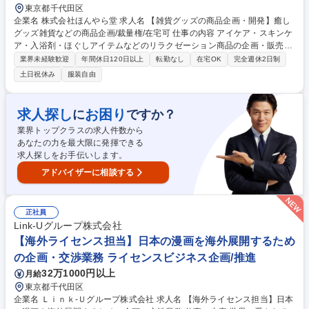
東京都千代田区
企業名 株式会社ほんやら堂 求人名 【雑貨グッズの商品企画・開発】癒し
グッズ雑貨などの商品企画/裁量権/在宅可 仕事の内容 アイケア・スキンケ
ア・入浴剤・ほぐしアイテムなどのリラクゼーション商品の企画・販売・
卸売りを行う当社にて商品企画業務をお任せします。 1シーズン100～15
業界未経験歓迎
年間休日120日以上
転勤なし
在宅OK
完全週休2日制
0程度の商品をリリース。現在、4名の小規模組織のため、細かい分業はな
土日祝休み
服装自由
く、商品企画に関する全ての工程を担当。そのため、実際に商品が好評だ
った時の喜びは人一倍です！【業務例】■市場調査に基づくマーケティン
グ戦略の策定■商品コンセプトの定義■外部デザイナーへの具体的なディレ
求人探し
お困り
に
ですか？
クション■製品プレゼンテーションを通じた内外の関係者へのコミュニケ
業界トップクラスの求人件数から
ーション■メーカーとの交渉■原価計算 募集職種 【雑貨グッズの商品企
あなたの力を最大限に発揮できる
画・開発】癒しグッズ雑貨などの商品企画/裁量権/在宅可
求人探しをお手伝いします。
アドバイザーに相談する
正社員
Link‐Uグループ株式会社
【海外ライセンス担当】日本の漫画を海外展開するため
の企画・交渉業務 ライセンスビジネス企画/推進
32万1000円以上
月給
東京都千代田区
企業名 Ｌｉｎｋ‐Ｕグループ株式会社 求人名 【海外ライセンス担当】日本