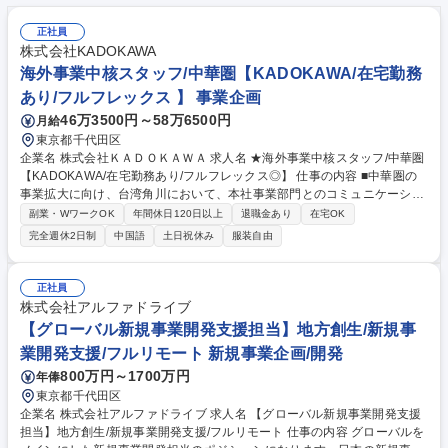
正社員
株式会社KADOKAWA
海外事業中核スタッフ/中華圏【KADOKAWA/在宅勤務
あり/フルフレックス 】 事業企画
46万3500円～58万6500円
月給
東京都千代田区
企業名 株式会社ＫＡＤＯＫＡＷＡ 求人名 ★海外事業中核スタッフ/中華圏
【KADOKAWA/在宅勤務あり/フルフレックス◎】 仕事の内容 ■中華圏の
事業拡大に向け、台湾角川において、本社事業部門とのコミュニケーショ
ンや事業管理業務を担当。★拡大中の中華圏事業/中華圏子会社の既存事業
副業・WワークOK
年間休日120日以上
退職金あり
在宅OK
及び新規事業(MA等の開発含む)推進/リモートワーク可★ 【概要】中華圏
完全週休2日制
中国語
土日祝休み
服装自由
(中国/台湾/香港)の事業拡大に向け、本社およびグループ各社と連携を取
り、社内外、国内外のステークホルダー(関係部署/自社拠点/JVパートナー/
取引等)の間に立ち、事業推進を力強く進めると同時に、在京組織の取り
正社員
まとめや事業・財務管理系の役割も担って頂く方を募集。 【配属先】KA
株式会社アルファドライブ
DOKAWA海外事業グループ Greater China Headquarters(中華圏HQ) 募
【グローバル新規事業開発支援担当】地方創生/新規事
集職種 ★海外事業中核スタッフ/中華圏【KADOKAWA/在宅勤務あり/フル
業開発支援/フルリモート 新規事業企画/開発
フレックス◎】
800万円～1700万円
年俸
東京都千代田区
企業名 株式会社アルファドライブ 求人名 【グローバル新規事業開発支援
担当】地方創生/新規事業開発支援/フルリモート 仕事の内容 グローバルを