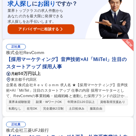
制・リスクマネジメントの強化 ■ガバナンス関連規程・ルールの整備 募集
求人探し
お困り
に
ですか？
職種 【神田/コーポレートガバナンス担当】管理職候補/プライム上場G
業界トップクラスの求人件数から
あなたの力を最大限に発揮できる
求人探しをお手伝いします。
アドバイザーに相談する
正社員
株式会社RevComm
【採用マーケティング】音声技術×AI「MiiTel」注目の
スタートアップ 採用人事
50万円以上
月給
東京都千代田区
企業名 株式会社ＲｅｖＣｏｍｍ 求人名 ★【採用マーケティング】音声技
術×AI「MiiTel」注目のスタートアップ 仕事の内容 採用マーケターとし
て、RevCommの事業戦略・組織戦略と連動した採用ブランドの設計か
ら、コンテンツ制作・ファネル最適化・効果検証までを一貫して担ってい
業界未経験歓迎
副業・WワークOK
年間休日120日以上
資格取得支援あり
ただきます。 ■採用ブランド／EVP：RevCommらしさの言語化、候補者
転勤なし
在宅OK
完全週休2日制
土日祝休み
服装自由
への価値提案の設計・更新■コンテンツ：採用サイト／Note／SNSの企
画・取材・執筆・編集（インタビュー、組織紹介、カルチャー発信）■PR
／イベント：ミートアップ・採用イベントの企画運営、登壇者サポート、
正社員
キーパーソンのブランディング支援■戦略／KPI：ファネルとKPI設計、週
株式会社三菱UFJ銀行
次ダッシュボード運用■タレントプール：リファラル施策、アルムナイ設