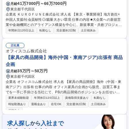
41万7000円～66万7000円
月給
東京都千代田区
企業名 ＫＵＲＯＦＵＮＥ株式会社 求人名 【東京・事業開発】地方創生×
外国人支援/社会貢献性◎/裁量大きい環境 仕事の内容 ■大企業への新規営
業や金融機関とのアライアンス構築を中心に、新規事業・共創プロジェク
トの開発を担当。社会的インパクトのある事業づくりに、初期メンバーと
年間休日120日以上
転勤なし
完全週休2日制
土日祝休み
して携わっていただきます。 【具体例】■新規顧客開拓施策の企画・実
行、契約締結までの調整 ■アライアンス戦略設計・パートナー企業との提
携交渉 ■Jリーグ共催イベント「KUROFUNE CUP」の企画・運営 ■自治
正社員
体・地域金融機関との共創プロジェクト推進 ★新規事業・地域共創・アラ
オフィスコム株式会社
イアンス推進の経験を活かし、事業立ち上げフェーズから携わりたい方に
【家具の商品開発】海外(中国・東南アジア)出張有 商品
最適なポジションです★ 募集職種 【東京・事業開発】地方創生×外国人支
企画
援/社会貢献性◎/裁量大きい環境
35万円～50万円
月給
東京都千代田区
企業名 オフィスコム株式会社 求人名 【家具の商品開発】海外（中国・東
南アジア）出張有 仕事の内容 オフィス家具の企画から販売、設置工事ま
でを一手に手掛ける当社にて、PBの商品開発のポジションをお任せいた
します。企画に加えて、各工場との製造・生産調整まで業務を一貫して行
業界未経験歓迎
年間休日120日以上
資格取得支援あり
転勤なし
うことができます。 【詳細】■プライベートブランドの開発■商品戦略の
時短勤務あり
退職金あり
在宅OK
完全週休2日制
土日祝休み
策定、コンセプト開発■商品設計（仕様）の決定■製造工場とのやり取り■
服装自由
生産・販売計画の策定。法人向けのEC事業を展開しており、非常に大き
な実績を創り出している企業の商品企画職。「かっこいいオフィスづく
求人探し
入社まで
から
り」を掲げる企業の上流工程で、理念に直結した仕事を行うことができま
す。また新たな事業展開もあるので、新しいことにもチャレンジできる環