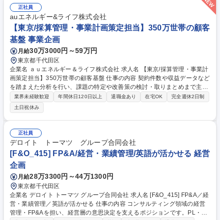
正社員
auエネルギー&ライフ株式会社
【東京/採算管理・事業計画策定担当】350万世帯の顧客
基盤 事業企画
30万3000円～59万円
月給
東京都千代田区
企業名 ａｕエネルギー＆ライフ株式会社 求人名 【東京/採算管理・事業計
画策定担当】350万世帯の顧客基盤 仕事の内容 契約件数や収益データなど
を踏まえた分析を行い、課題の特定や改善策の検討・取りまとめまで主導
していただく事業採算管理および事業計画策定をお任せいたします。 【事
業界未経験歓迎
年間休日120日以上
退職金あり
在宅OK
完全週休2日制
業採算管理】 ■実績と計画の差異分析■差異要因の特定・分析■改善施策の
土日祝休み
検討・関係部門との調整■経営層向け報告資料の作成・報告 【事業計画策
定】 ■各部門への計画策定依頼■計画内容の精査および取りまとめ■収支計
画の作成■経営層向け報告■複数部門と連携した全社計画の推進 募集職種
正社員
【東京/採算管理・事業計画策定担当】350万世帯の顧客基盤
デロイト トーマツ グループ合同会社
[F&O_415] FP&A/経営・業績管理/英語が活かせる 経営
企画
28万3300円～44万1300円
月給
東京都千代田区
企業名 デロイト トーマツ グループ合同会社 求人名 [F&O_415] FP&A／経
営・業績管理／英語が活かせる 仕事の内容 コンサルティング領域の経営
管理・FP&Aを担い、経営層の意思決定を支えるポジションです。PL・各