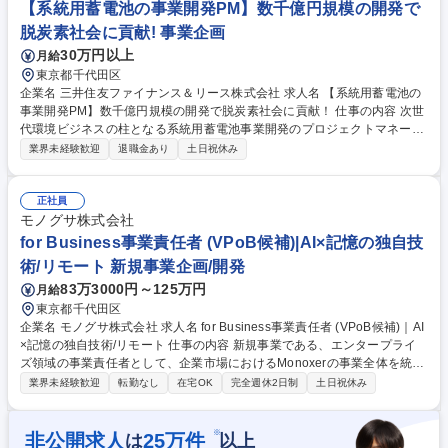
【系統用蓄電池の事業開発PM】数千億円規模の開発で
エネルギー/先端材料/精密化学品 等 募集職種 【東京】新規事業企画（鉄鋼
脱炭素社会に貢献! 事業企画
事業以外の成長分野における新規事業の創出）
30万円以上
月給
東京都千代田区
企業名 三井住友ファイナンス＆リース株式会社 求人名 【系統用蓄電池の
事業開発PM】数千億円規模の開発で脱炭素社会に貢献！ 仕事の内容 次世
代環境ビジネスの柱となる系統用蓄電池事業開発のプロジェクトマネージ
ャーをお任せします。用地選定から系統連系協議、事業・資金計画の策定
業界未経験歓迎
退職金あり
土日祝休み
まで、一連の案件開発業務を幅広く主導していただきます。 系統用蓄電池
事業における案件開発の一連の業務を担当します。具体的には、用地選
定、系統連系協議、蓄電池の調達・評価、EPC・アグリゲーターとの協業
正社員
を行います。さらに、事業計画や資金計画の策定、詳細な経済分析も担
モノグサ株式会社
い、多角的な視点でプロジェクトを推進します。開発業務に伴う出張も発
for Business事業責任者 (VPoB候補)|AI×記憶の独自技
生します。パートナー企業との共同開発等による複数の大規模案件を通じ
術/リモート 新規事業企画/開発
て、脱炭素社会の実現に向けた事業を牽引します。 募集職種 【系統用蓄
83万3000円～125万円
月給
電池の事業開発PM】数千億円規模の開発で脱炭素社会に貢献！
東京都千代田区
企業名 モノグサ株式会社 求人名 for Business事業責任者 (VPoB候補)｜AI
×記憶の独自技術/リモート 仕事の内容 新規事業である、エンタープライ
ズ領域の事業責任者として、企業市場におけるMonoxerの事業全体を統括
し、更なる事業成長を牽引いただきます。 ■事業戦略の策定と実行推進 ■
業界未経験歓迎
転勤なし
在宅OK
完全週休2日制
土日祝休み
組織の統括とマネジメント ■主要アカウント・アライアンス戦略の推進 ■
事業運営の最適化と仕組み化 ■経営層への提言と事業全体へのコミットメ
ント ■プロダクト開発への戦略的貢献 募集職種 for Business事業責任者
※
非公開求人
25
万件
は
以上