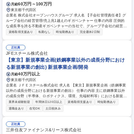
60万円～100万円
月給
東京都千代田区
企業名 株式会社オープンハウスグループ 求人名 【子会社管理責任者】グ
ループ会社の経営管理/売上兆1越えのギガベンチャー 仕事の内容 圧倒的
な成長率を誇る不動産ギガベンチャーの当社で、グループ子会社の経営管
理をお任せ致します。弊社では大小さまざまな規模の子会社があるため適
資格取得支援あり
転勤なし
時短勤務あり
完全週休2日制
性等も踏まえながらお任せする会社を決定します。 【具体的には】※グル
ープ会社において以下業務をご担当いただきます。 ■計数管理（予算作成/
実績管理、計数管理の高度化、会計方針の検討）■財務戦略（調達方針の
正社員
検討、リスク管理、財務指標管理）■税務（タックスプランニングの策
JFEスチール株式会社
定・実行、高度な論点や改正対応方針の策定）■PMIのガバナンス構築■シ
【東京】新規事業企画(鉄鋼事業以外の成長分野におけ
ステム導入 募集職種 【子会社管理責任者】グループ会社の経営管理/売上
る新規事業の創出) 新規事業企画/開発
兆1越えのギガベンチャー
40万円以上
月給
東京都千代田区
企業名 ＪＦＥスチール株式会社 求人名 【東京】新規事業企画（鉄鋼事業
以外の成長分野における新規事業の創出） 仕事の内容 主に鉄鋼事業以外
の成長分野（半導体、ロボティクス、環境、先端材料等）における新規事
業の創出・事業化推進を全社横断で担当していただきます。経営層への計
業界未経験歓迎
年間休日120日以上
資格取得支援あり
時短勤務あり
画報告や提案も実施いただく職種になります。 【業務例】グループ横断で
退職金あり
在宅OK
土日祝休み
の技術シーズ発掘/事業化テーマの選定・評価/新規事業のビジネスモデル
構築、市場調査、事業性評価（収益性検討・投資判断）/事業化に向けたP
oC（概念実証）の企画・推進/社内外パートナーとの連携構築・交渉（ア
正社員
ライアンス・M&A検討を含む）/事業計画策定や経営層への報告・提案 ※
三井住友ファイナンス&リース株式会社
対象分野例：半導体関連(素材・装置)/ロボティクス/環境・リサイクル/新