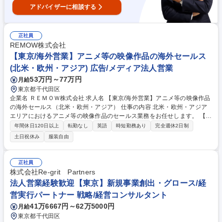
アドバイザーに相談する
正社員
REMOW株式会社
【東京/海外営業】アニメ等の映像作品の海外セールス
(北米・欧州・アジア) 広告/メディア法人営業
53万円～77万円
月給
東京都千代田区
企業名 ＲＥＭＯＷ株式会社 求人名 【東京/海外営業】アニメ等の映像作品
の海外セールス（北米・欧州・アジア） 仕事の内容 北米・欧州・アジア
エリアにおけるアニメ等の映像作品のセールス業務をお任せします。 【業
務詳細】 ・自社製作・出資・調達タイトルの海外配信セールス／ライセン
年間休日120日以上
転勤なし
英語
時短勤務あり
完全週休2日制
ス販売 ・国内外の配信プラットフォームとのアライアンス構築・交渉 ・
土日祝休み
服装自由
配信権販売における戦略立案、価格設計、地域別販売・収益管理 ・編成・
製作・IP元と連携した販売タイトル選定および契約推進 ・海外セールスに
付随する契約・権利・展示会対応等の関連業務 募集職種 【東京/海外営
正社員
業】アニメ等の映像作品の海外セールス（北米・欧州・アジア）
株式会社Re-grit Partners
法人営業経験歓迎【東京】新規事業創出・グロース/経
営実行パートナー 戦略/経営コンサルタント
41万6667円～62万5000円
月給
東京都千代田区