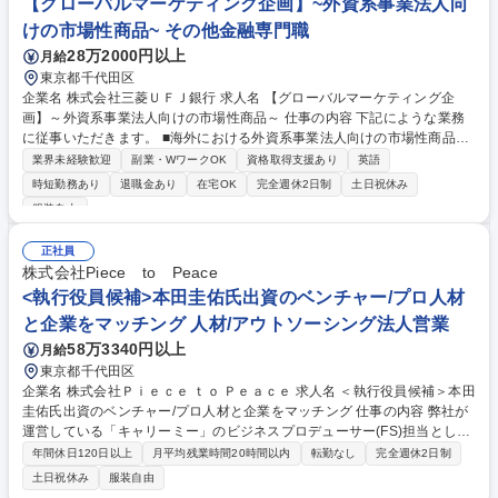
【グローバルマーケティング企画】~外資系事業法人向
計 など 募集職種 ★【採用マーケティング】音声技術×AI「MiiTel」注目の
けの市場性商品~ その他金融専門職
スタートアップ
28万2000円以上
月給
東京都千代田区
企業名 株式会社三菱ＵＦＪ銀行 求人名 【グローバルマーケティング企
画】～外資系事業法人向けの市場性商品～ 仕事の内容 下記にような業務
に従事いただきます。 ■海外における外資系事業法人向けの市場性商品
（金利デリバティブ、為替）マーケティング戦略の企画・立案及び実行 ■
業界未経験歓迎
副業・WワークOK
資格取得支援あり
英語
最先端金融手法の調査・導入に係る企画・調整 ■海外セールス、バンカー
時短勤務あり
退職金あり
在宅OK
完全週休2日制
土日祝休み
との協働施策推進 募集職種 【グローバルマーケティング企画】～外資系
服装自由
事業法人向けの市場性商品～
正社員
株式会社Piece to Peace
<執行役員候補>本田圭佑氏出資のベンチャー/プロ人材
と企業をマッチング 人材/アウトソーシング法人営業
58万3340円以上
月給
東京都千代田区
企業名 株式会社Ｐｉｅｃｅ ｔｏ Ｐｅａｃｅ 求人名 ＜執行役員候補＞本田
圭佑氏出資のベンチャー/プロ人材と企業をマッチング 仕事の内容 弊社が
運営している「キャリーミー」のビジネスプロデューサー(FS)担当として
クライアント様の課題解決を担う仲間を募集しています。ゆくゆくは執行
年間休日120日以上
月平均残業時間20時間以内
転勤なし
完全週休2日制
役員として営業戦略設計および組織運営をお任せします。 【執行役員の業
土日祝休み
服装自由
務内容】 ※最初の6ヶ月は主にビジネスプロデューサーとして、法人の課