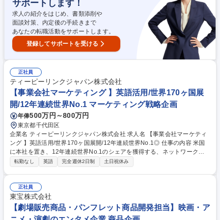
サポートします！
境です 募集職種 【家具の商品開発】海外（中国・東南アジア）出張有
求人の紹介をはじめ、書類添削や
面談対策、内定後の手続きまで
あなたの転職活動をサポートします。
登録してサポートを受ける
正社員
ティーピーリンクジャパン株式会社
【事業会社マーケティング 】英語活用/世界170ヶ国展
開/12年連続世界No.1 マーケティング戦略企画
500万円～800万円
年俸
東京都千代田区
企業名 ティーピーリンクジャパン株式会社 求人名 【事業会社マーケティ
ング 】英語活用/世界170ヶ国展開/12年連続世界No.1◎ 仕事の内容 米国
に本社を置き、12年連続世界No.1のシェアを獲得する、ネットワークデ
バイスを扱う当社にて、TO C向けのマーケティング担当として、日本市
転勤なし
英語
完全週休2日制
土日祝休み
場におけるTP-Linkのブランドおよび製品マーケティング業務をお任せ。
■PR代理店と協力し、業界メディア、有名ブロガー、ライターYouTuber
などとの関係構築・維持 ■会社ウェブサイト、SNS (Instagram,X,TIK TO
正社員
K,LINE)アカウントの管理および最適化のサポート ■ECサイトの運用 など
東宝株式会社
【採用背景】TO C向けに認知度が高く、オフライン(家電量販店など)での
【劇場販売商品・パンフレット商品開発担当】映画・ア
販売経路ではなく、SNSを活用したオンラインでの売り上げを向上した
ニメ・演劇のエンタメ企業 商品企画