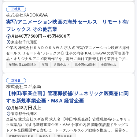
「導入支援（オンボーディング）」がメインとなります。【業務詳細】■k
ickflow導入に関する業務フロー設計の支援■プロダクトに対する要望のヒ
正社員
アリング/ヒアリング結果の開発チームへの連携■顧客課題の検討作業 等
株式会社KADOKAWA
【働き方】全員がフルリモート体制で業務を行っていますのでオンライン
実写/アニメーション映画の海外セールス リモート有/
で定期的にコミュニケーションを取っています。 募集職種 【カスタマー
フレックス その他営業
サクセス/フルリモート】継続率99.7%の自社開発SaaS/資金調達5.1億
40万7500円～45万4500円
月給
東京都千代田区
企業名 株式会社ＫＡＤＯＫＡＷＡ 求人名 実写/アニメーション映画の海外
セールス リモート有/フレックス◎ 仕事の内容 KADOKAWAの実写映画作
品・オリジナルアニメ映画作品を、海外に向けて販売を行う業務をご担当
いただきます。それぞれの地域の特性を理解しながら交渉を行い、海外の
年間休日120日以上
英語
退職金あり
完全週休2日制
土日祝休み
マーケット拡大を行うポジションです。 行動力や、発想力また交渉力が求
められる業務です。 【具体的には】■プレゼンテーション資料の作成/売
上・費用など数字の管理 ■マーケット出展及び国内外マーケットへの参加
正社員
■新規取引先の開拓、既存の取引先との関係強化 ■新作・旧作における取
株式会社スギ薬局
引先との販売交渉 ■企画へのマーケット情報のフィードバック ※企画の段
【神田/事業企画】管理職候補/ジェネリック医薬品に関
階から作品に参画し、意見も出して頂きながら、作品にコミットできるの
する新規事業企画・M&A 経営企画
が魅力 募集職種 実写/アニメーション映画の海外セールス リモート有/フレ
48万円以上
月給
ックス◎
東京都千代田区
企業名 株式会社スギ薬局 求人名 【神田/事業企画】管理職候補/ジェネリッ
ク医薬品に関する新規事業企画・M&A 仕事の内容 調剤併設型ドラッグス
トアを全国展開する当社は、トータルヘルスケア戦略を推進し、業界をリ
ードしています。そんな当社にて、事業企画としてジェネリック医薬品に
資格取得支援あり
転勤なし
退職金あり