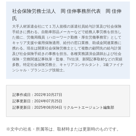
社会保険労務士法人 岡 佳伸事務所代表 岡 佳伸
氏
大手人材派遣会社にて１万人規模の派遣社員給与計算及び社会保険
手続きに携わる。自動車部品メーカーなどで総務人事労務を担当し
た後に、労働局職員（ハローワーク勤務・厚生労働事務官）として
キャリア支援や雇用保険適用、給付の窓口業務、助成金関連業務に
携わる。現在は開業社会保険労務士として複数の顧問先の給与計算
及び社会保険手続きの事務を担当。各種実務講演会講師および社会
保険・労務関連記事執筆・監修、TV出演、新聞記事取材などの実績
多数。特定社会保険労務士、キャリアコンサルタント、1級ファイナ
ンシャル・プランニング技能士。
記事作成日：2022年10月27日
記事更新日：2024年07月25日
記事更新日：2025年08月04日
リクルートエージェント編集部
※文中の社名・所属等は、取材時または更新時のものです。