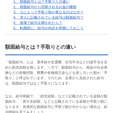
1.
額面給与とは？手取りとの違い
2.
額面給与から控除されるお金の種類
3.
人によって手取り額が異なるのはなぜ？
4.
求人に記載されている給与は額面給与？
5.
面接で給与を聞かれたら？
6.
転職前に、給与の内訳を把握しておこう
額面給与とは？手取りとの違い
「額面給与」とは、基本給や交通費、住宅手当などの諸手当を含
めた総支給額を指します。一方で、額面給与から、税金や社会保
険などの各種控除、寮費や各種積立金などを差し引いた額が「手
取り」と呼ばれています。そのため、企業から支給された給与
は、額面給与ではなく手取りになります。
なお、給与明細で、「総支給額」などと記載されている金額が額
面給与、「差引支給額」などと記載されている金額が手取り額に
なります。具体的な額面給与と手取り額が分からない場合は、給
与明細を見てみましょう。