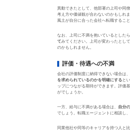
異動できたとして、他部署の上司や同
考え方や価値観が合わないのかもしれ
風土が自分に合った会社へ転職するこ
なお、上司に不満を抱いているとした
て
みてください。上司が変わったとし
のかもしれません。
評価・待遇への不満
会社の評価制度に納得できない場合は
を求められているのかを明確にする
と
ップにつながる期待ができます。評価
がでしょうか。
一方、給与に不満がある場合は、
自分
でしょう。転職エージェントに相談し
同業他社や同等のキャリアを持つ人と