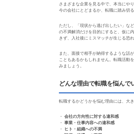
さまざまな企業を見る中で、本当にや
今の会社にとどまるか、転職に踏み切
ただし、「現状から逃げ出したい」な
の不満解消だけを目的にすると、仮に内
きず、入社後にミスマッチが生じる恐
また、面接で相手が納得するような話
こともあるかもしれません。転職活動
みましょう。
どんな理由で転職を悩んで
転職するかどうかを悩む理由には、大
・
会社の方向性に対する違和感
・
事業・仕事内容への違和感
・
ヒト・組織への不満