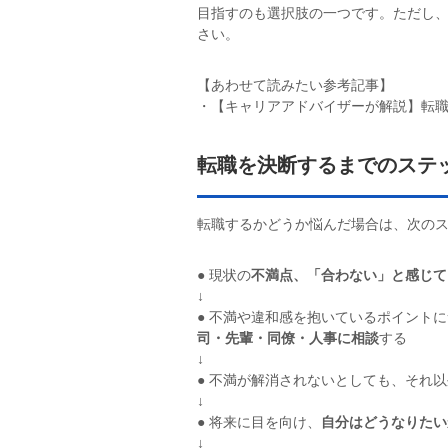
目指すのも選択肢の一つです。ただし
さい。
【あわせて読みたい参考記事】
・【キャリアアドバイザーが解説】転
転職を決断するまでのステ
転職するかどうか悩んだ場合は、次の
● 現状の
不満点、「合わない」と感じて
↓
● 不満や違和感を抱いているポイント
司・先輩・同僚・人事に相談
する
↓
● 不満が解消されないとしても、それ
↓
● 将来に目を向け、
自分はどうなりたい
↓