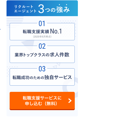
。
を
・
る