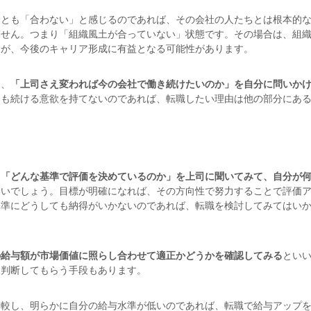
僚とも「合わない」と感じるのであれば、その会社の人たちとは根本的
ません。つまり「組織風土が合っていない」状態です。その場合は、組
とが、今後のキャリア形成に有益となる可能性があります。
ら、
「上司さえ変われば今の会社で働き続けたいのか」を自分に問いか
ても続ける意欲を持てないのであれば、転職したい理由は他の部分にあ
、
「どんな基準で評価を決めているのか」を上司に聞いてみて、自分が
いいでしょう。目標が明確になれば、その方向性で努力することで評価
基準にどうしても納得がいかないのであれば、転職を検討してみてはい
の給与額が市場価値に照らし合わせて適正かどうかを確認してみる
とい
、判断してもらう手段もあります。
比較し、明らかに自分の給与水準が低いのであれば、転職で給与アップ