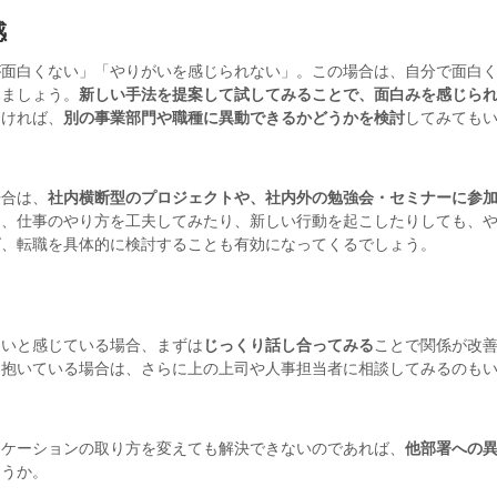
感
が面白くない」「やりがいを感じられない」。この場合は、自分で面白
みましょう。
新しい手法を提案して試してみることで、面白みを感じら
なければ、
別の事業部門や職種に異動できるかどうかを検討
してみても
場合は、
社内横断型のプロジェクトや、社内外の勉強会・セミナーに参
に、仕事のやり方を工夫してみたり、新しい行動を起こしたりしても、
ば、転職を具体的に検討することも有効になってくるでしょう。
ないと感じている場合、まずは
じっくり話し合ってみる
ことで関係が改
を抱いている場合は、さらに上の上司や人事担当者に相談してみるのも
ニケーションの取り方を変えても解決できないのであれば、
他部署への
ょうか。