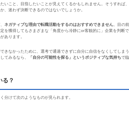
りたいこと、目指したいことが見えてくるかもしれません。そうすれば
るか、迷わず決断できるのではないでしょうか。
ど、
ネガティブな理由で転職活動をするのはおすすめできません
。目の
定を獲得してもさまざまな「角度から冷静にor客観的に」企業を判断で
れがあります。
ができなかったために、選考で通過できずに自分に自信をなくしてしま
をしてみるなら、
「自分の可能性を探る」というポジティブな気持ち
で
いる？
きく分けて次のようなものが見られます。