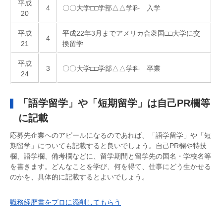
平成
4
〇〇大学□□学部△△学科 入学
20
平成
平成22年3月までアメリカ合衆国□□大学に交
4
21
換留学
平成
3
〇〇大学□□学部△△学科 卒業
24
「語学留学」や「短期留学」は自己PR欄等
に記載
応募先企業へのアピールになるのであれば、「語学留学」や「短
期留学」についても記載すると良いでしょう。自己PR欄や特技
欄、語学欄、備考欄などに、留学期間と留学先の国名・学校名等
を書きます。どんなことを学び、何を得て、仕事にどう生かせる
のかを、具体的に記載するとよいでしょう。
職務経歴書をプロに添削してもらう