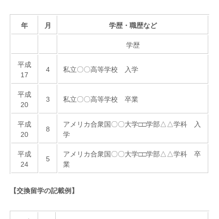
年
月
学歴・職歴など
学歴
平成
4
私立〇〇高等学校 入学
17
平成
3
私立〇〇高等学校 卒業
20
平成
アメリカ合衆国〇〇大学□□学部△△学科 入
8
20
学
平成
アメリカ合衆国〇〇大学□□学部△△学科 卒
5
24
業
【交換留学の記載例】