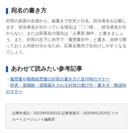
宛名の書き方
封筒の表面の右側から、縦書きで住所と社名、担当者名を記載し
ます。担当者名が分かっている場合は「〇〇様」、担当者名が分
からない、または部署名の場合は「人事部 御中」と書きましょ
う。また、封筒の左下に赤字で「履歴書在中」と書き、赤枠で囲
っておくと内容が分かるため、応募企業内で仕分けしやすくなる
でしょう。
あわせて読みたい参考記事
・
履歴書や職務経歴書の封筒の書き方と送付時のマナー
・
辞表・退職願・退職届を入れる封筒の選び方・書き方・郵送時
のマナー
記事作成日：2022年03月01日
記事更新日：2025年01月20日
リク
ルートエージェント編集部