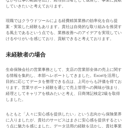
ながら仕事の範囲を広げ、経理担当者として成長し、事業に貢献
していきたいと考えております。
現職ではクラウドツールによる経費精算業務の効率化を自ら提
案・実装した経験もあります。貴社は自発的な取り組みを推奨す
る風土であるという点でも、業務改善へのアイデアを実現してい
けるやりがいを感じており、貢献できると考えております。
未経験者の場合
生命保険会社の営業事務として、支店の営業部全体の売上に関す
る情報を集約し、本部へレポートしてきました。Excelを活用し
目的に応じてデータを整理できる点は、上司からも評価を得てお
ります。営業サポート経験を通じて売上管理への興味が強まり、
経理としてキャリアを積みたいと考え、日商簿記検定2級を取得
しました。
もともと「人々に安心感を提供したい」という志向から保険業界
に入りましたが、貴社のサービスはまさに安心感を提供するとい
う点に魅力を感じました。データ活用の経験を活かし、貴社事業