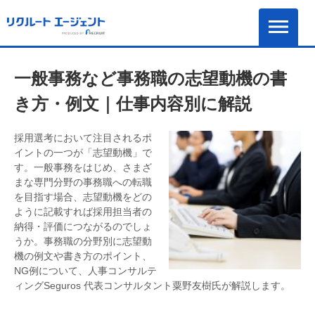
一般事務など事務職の志望動機の書
き方・例文｜仕事内容別に解説
採用選考において注目されるポ
イントの一つが「志望動機」で
す。一般事務をはじめ、さまざ
まな専門分野の事務職への転職
を目指す場合、志望動機をどの
ように記載すれば採用担当者の
納得・評価につながるのでしょ
うか。事務職の分野別に志望動
機の例文や書き方のポイント、
NG例について、人事コンサルテ
ィングSeguros 代表コンサルタント粟野友樹氏が解説します。