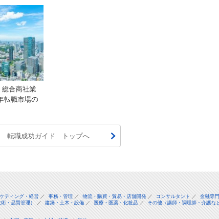
・総合商社業
1年転職市場の
転職成功ガイド トップへ
ケティング・経営
／
事務・管理
／
物流・購買・貿易・店舗開発
／
コンサルタント
／
金融専
技術・品質管理）
／
建築・土木・設備
／
医療・医薬・化粧品
／
その他（講師・調理師・介護な