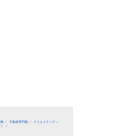
門職
／
不動産専門職
／
クリエイティブ
／
ど）
／