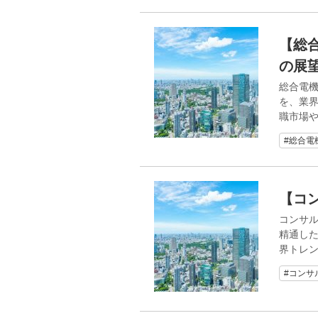
【総
の展
総合電機
を、業界
職市場
#総合電
【コ
コンサル
精通した
界トレ
#コンサ