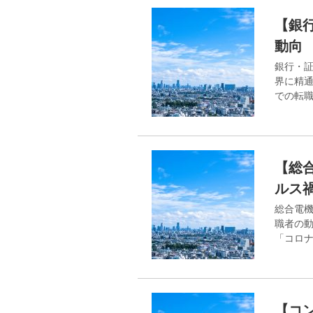
【銀
動向
銀行・
界に精通
での転
【総
ルス
総合電
職者の
「コロ
【コ