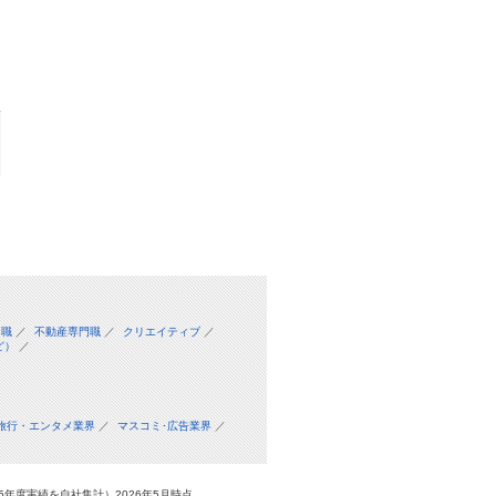
門職
／
不動産専門職
／
クリエイティブ
／
ど）
／
旅行・エンタメ業界
／
マスコミ･広告業界
／
年度実績を自社集計）2026年5月時点