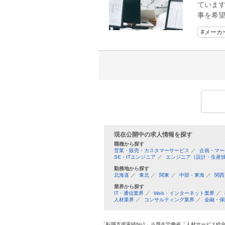
ています
事を希
#メーカ
現在公開中の求人情報を探す
職種から探す
営業・販売・カスタマーサービス
／
企画・マー
SE・ITエンジニア
／
エンジニア（設計・生産
勤務地から探す
北海道
／
東北
／
関東
／
中部・東海
／
関西
業界から探す
IT・通信業界
／
Web・インターネット業界
／
人材業界
／
コンサルティング業界
／
金融・保
「転職支援実績No1」※厚生労働省「人材サービス総合