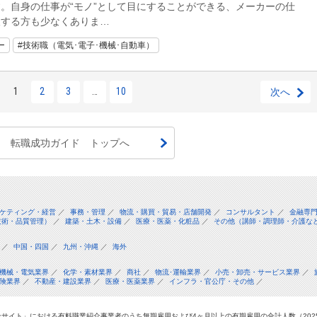
。自身の仕事が“モノ”として目にすることができる、メーカーの仕
望する方も少なくありま…
ー
#技術職（電気･電子･機械･自動車）
1
2
3
…
10
次へ
転職成功ガイド トップへ
ケティング・経営
／
事務・管理
／
物流・購買・貿易・店舗開発
／
コンサルタント
／
金融専
技術・品質管理）
／
建築・土木・設備
／
医療・医薬・化粧品
／
その他（講師・調理師・介護な
／
中国・四国
／
九州・沖縄
／
海外
機械・電気業界
／
化学・素材業界
／
商社
／
物流･運輸業界
／
小売・卸売・サービス業界
／
険業界
／
不動産・建設業界
／
医療・医薬業界
／
インフラ・官公庁・その他
／
サイト」における有料職業紹介事業者のうち無期雇用および4ヶ月以上の有期雇用の合計人数（2025