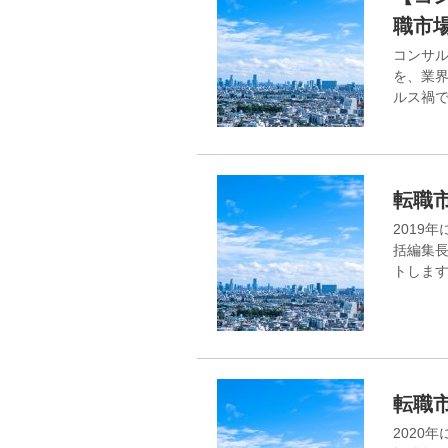
職市
コンサ
を、業界
ルス禍
転職市
2019
括編集
トします
転職市
2020