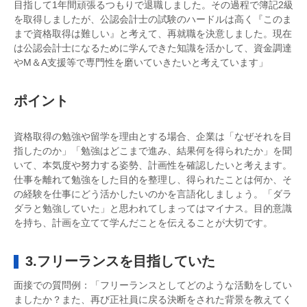
目指して1年間頑張るつもりで退職しました。その過程で簿記2級
を取得しましたが、公認会計士の試験のハードルは高く『このま
まで資格取得は難しい』と考えて、再就職を決意しました。現在
は公認会計士になるために学んできた知識を活かして、資金調達
やM＆A支援等で専門性を磨いていきたいと考えています」
ポイント
資格取得の勉強や留学を理由とする場合、企業は「なぜそれを目
指したのか」「勉強はどこまで進み、結果何を得られたか」を聞
いて、本気度や努力する姿勢、計画性を確認したいと考えます。
仕事を離れて勉強をした目的を整理し、得られたことは何か、そ
の経験を仕事にどう活かしたいのかを言語化しましょう。「ダラ
ダラと勉強していた」と思われてしまってはマイナス。目的意識
を持ち、計画を立てて学んだことを伝えることが大切です。
3.フリーランスを目指していた
面接での質問例：「フリーランスとしてどのような活動をしてい
ましたか？また、再び正社員に戻る決断をされた背景を教えてく