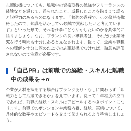
志望動機についても、離職中の資格取得の勉強やフリーランスの
経験などを通じて、得られたこと、成長したことを踏まえて語る
と説得力のあるものになります。「勉強の過程で、○○の資格を取
得したので、知識を活かして○○領域で貢献したいと考えていま
す」といった形で、それを仕事にどう活かしたいのかを具体的に
語りましょう。なお、ブランクの長い求職者は、それだけ企業研
究を行う時間も十分にあると見なされます。従って、企業や職種
への理解を十分に深めた上での志望動機でなければ、熱意も評価
されないので注意が必要です。
「自己PR」は前職での経験・スキルに離職
中の成果を＋α
企業が人材を採用する場合はブランクあり・なしに関わらず「即
戦力として活躍できるか」を見ています。従って１年程度の空白
であれば、前職の経験・スキルはアピールするべきポイントにな
ります。前職でのポジションや業務内容、経験、実績について、
具体的な数字やエピソードを交えて伝えられるよう準備しましょ
う。