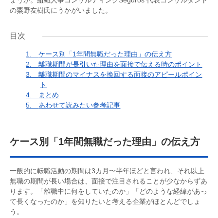
ょうか。組織人事コンサルティングSeguros 代表コンサルタント
の粟野友樹氏にうかがいました。
目次
1.
ケース別「1年間無職だった理由」の伝え方
2.
離職期間が長引いた理由を面接で伝える時のポイント
3.
離職期間のマイナスを挽回する面接のアピールポイン
ト
4.
まとめ
5.
あわせて読みたい参考記事
ケース別「1年間無職だった理由」の伝え方
一般的に転職活動の期間は3カ月〜半年ほどと言われ、それ以上
無職の期間が長い場合は、面接で注目されることが少なからずあ
ります。「離職中に何をしていたのか」「どのような経緯があっ
て長くなったのか」を知りたいと考える企業がほとんどでしょ
う。