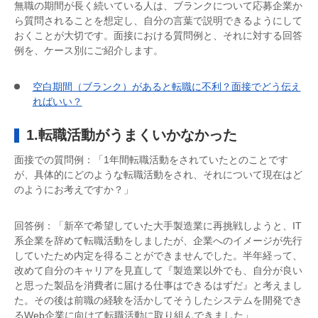
無職の期間が長く続いている人は、ブランクについて応募企業か
ら質問されることを想定し、自分の言葉で説明できるようにして
おくことが大切です。面接における質問例と、それに対する回答
例を、ケース別にご紹介します。
空白期間（ブランク）があると転職に不利？面接でどう伝え
ればいい？
1.転職活動がうまくいかなかった
面接での質問例：「1年間転職活動をされていたとのことです
が、具体的にどのような転職活動をされ、それについて現在はど
のようにお考えですか？」
回答例：「新卒で希望していた大手製造業に再挑戦しようと、IT
系企業を辞めて転職活動をしましたが、企業へのイメージが先行
していたため内定を得ることができませんでした。半年経って、
改めて自分のキャリアを見直して『製造業以外でも、自分が良い
と思った製品を消費者に届ける仕事はできるはずだ』と考えまし
た。その後は前職の経験を活かしてそうしたシステムを開発でき
るWeb企業に向けて転職活動に取り組んできました」