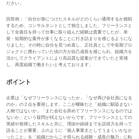
ださい」
回答例：「自分が身につけたスキルがどのくらい通用するか挑戦
するため、コンサルタントとして独立しました。フリーランスと
して全責任を持って仕事に取り組んだ経験は貴重でしたが、単
発・短期的な案件が多くなることに行き詰まりを感じるようにな
りました。その時に自分を見つめ直し、正社員として中長期プロ
ジェクトに携わっていた頃の方が自己成長を感じられ、組織力を
活かしてクライアントにより高品質な提案ができていたと実感
し、再度組織で働きたいと考えております」
ポイント
企業は「なぜフリーランスになったか」「なぜ再び会社員になる
のか」の２点を重視します。ここが曖昧だと「組織に馴染まない
人物ではないか」「また会社を辞めてフリーランスになるのでは
ないか」という疑問が拭えないからです。フリーランスとしての
実績や発揮したスキルと共に、理由や経緯までを説得力を持って
語ることが重要。上のように「個人事業主としてうまくいかなか
ったこと」を「組織だからこそ得られる経験・成長の魅力」に転