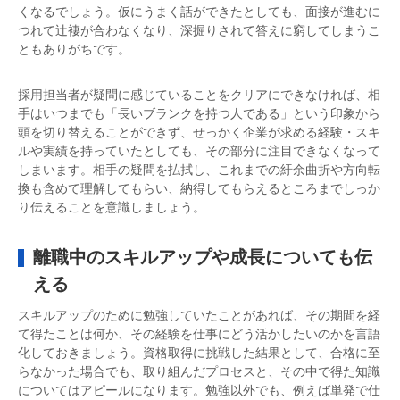
くなるでしょう。仮にうまく話ができたとしても、面接が進むに
つれて辻褄が合わなくなり、深掘りされて答えに窮してしまうこ
ともありがちです。
採用担当者が疑問に感じていることをクリアにできなければ、相
手はいつまでも「長いブランクを持つ人である」という印象から
頭を切り替えることができず、せっかく企業が求める経験・スキ
ルや実績を持っていたとしても、その部分に注目できなくなって
しまいます。相手の疑問を払拭し、これまでの紆余曲折や方向転
換も含めて理解してもらい、納得してもらえるところまでしっか
り伝えることを意識しましょう。
離職中のスキルアップや成長についても伝
える
スキルアップのために勉強していたことがあれば、その期間を経
て得たことは何か、その経験を仕事にどう活かしたいのかを言語
化しておきましょう。資格取得に挑戦した結果として、合格に至
らなかった場合でも、取り組んだプロセスと、その中で得た知識
についてはアピールになります。勉強以外でも、例えば単発で仕