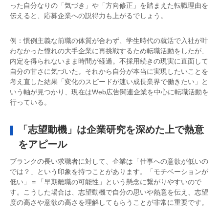
った自分なりの「気づき」や「方向修正」を踏まえた転職理由を
伝えると、応募企業への説得力も上がるでしょう。
例：慣例主義な前職の体質が合わず、学生時代の就活で入社が叶
わなかった憧れの大手企業に再挑戦するため転職活動をしたが、
内定を得られないまま時間が経過。不採用続きの現実に直面して
自分の甘さに気づいた。それから自分が本当に実現したいことを
考え直した結果「変化のスピードが速い成長業界で働きたい」と
いう軸が見つかり、現在はWeb広告関連企業を中心に転職活動を
行っている。
「志望動機」は企業研究を深めた上で熱意
をアピール
ブランクの長い求職者に対して、企業は「仕事への意欲が低いの
では？」という印象を持つことがあります。「モチベーションが
低い」＝「早期離職の可能性」という懸念に繋がりやすいので
す。こうした場合は、志望動機で自分の思いや熱意を伝え、志望
度の高さや意欲の高さを理解してもらうことが非常に重要です。