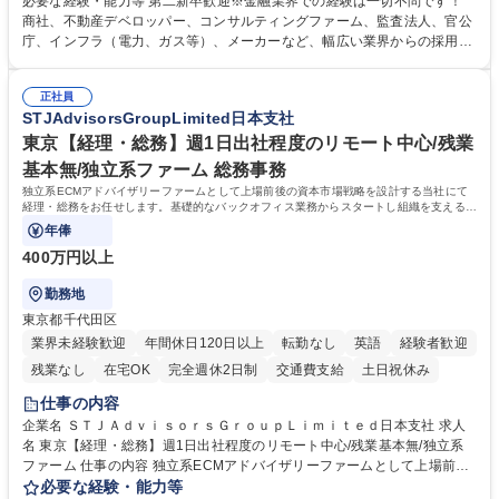
必要な経験・能力等 第二新卒歓迎※金融業界での経験は一切不問です！
テーションを経て適性や専門性に応じたキャリアを形成していただきま
商社、不動産デベロッパー、コンサルティングファーム、監査法人、官公
す。総合職として入社いただき、下記いずれかの部門でご活躍いただきま
庁、インフラ（電力、ガス等）、メーカーなど、幅広い業界からの採用実
す。※未経験の方に関しては、入行後3ヶ月間の金融の実務を学んでいた
績があります。 ＜求める人物像＞DBJでは、強い社会的使命感をもち、今
だく研修を準備しております。 ・法人RM業務・金融機能業務・コーポレ
後の日本のあり方を俯瞰する総合性と、金融分野のフロンティアを切り拓
ート・ナレッジ業務 ※それぞれの業務内容に関しては、別途その他労働条
正社員
く高い志を併せもった人材を求めています。ポテンシャル採用（第2新
STJAdvisorsGroupLimited日本支社
件備考欄に記載 募集職種 【総合職/ポテンシャル採用(第2新卒)】投融資一
卒）では、金融業界での経験や知識を問いません。新たな時代を見据え
体型のソリューション提案
て、複雑化する社会課題の解決に向けて先鞭をつける役割を担いたい、と
東京【経理・総務】週1日出社程度のリモート中心/残業
いう気概をお持ちの方を心待ちにしています。 学歴・資格 学歴：大学院
基本無/独立系ファーム 総務事務
大学 語学力： 資格：
独立系ECMアドバイザリーファームとして上場前後の資本市場戦略を設計する当社にて
経理・総務をお任せします。基礎的なバックオフィス業務からスタートし組織を支える専
任担当として広く活躍できる環境です。
年俸
400万円以上
勤務地
東京都千代田区
業界未経験歓迎
年間休日120日以上
転勤なし
英語
経験者歓迎
残業なし
在宅OK
完全週休2日制
交通費支給
土日祝休み
仕事の内容
企業名 ＳＴＪＡｄｖｉｓｏｒｓＧｒｏｕｐＬｉｍｉｔｅｄ日本支社 求人
名 東京【経理・総務】週1日出社程度のリモート中心/残業基本無/独立系
ファーム 仕事の内容 独立系ECMアドバイザリーファームとして上場前後
の資本市場戦略を設計する当社にて経理・総務をお任せします。基礎的な
必要な経験・能力等