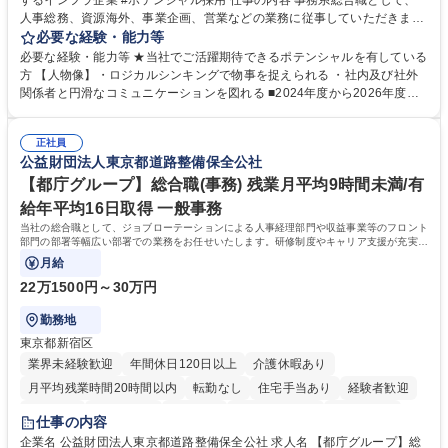
するインフラ企業 #ポテンシャル採用 仕事の内容 事務系総合職として、
人事総務、資源海外、事業企画、営業などの業務に従事していただきま
す。 【業務内容の一例】■所属事業部の勤労業務 ■海外に関係する各種業
必要な経験・能力等
務 ■営業部門の企画スタッフ、ルート営業 【キャリアパス】入社後の配属
必要な経験・能力等 ★当社でご活躍期待できるポテンシャルを有している
ポジションで一定期間ご活躍頂いた後、本人の適性及び将来のキャリアを
方 【人物像】・ロジカルシンキングで物事を捉えられる ・社内及び社外
鑑みてジョブローテーションを行います。 【育成】OJTでの現場育成や研
関係者と円滑なコミュニケーションを図れる ■2024年度から2026年度ま
修カリキュラムを通じて、Daigasグループの業務で必要となる知識につい
での3ヵ年を対象とする「Daigasグループ中期経営計画2026」を策定しま
て学んでいただきます。 募集職種 【第二新卒】事務系総合職 #関西を代
した。https://www.osakagas.co.jp/company/press/pr2024/1777576_564
表するインフラ企業 #ポテンシャル採用
正社員
72.html ■エネルギーセキュリティの不安定化や気候変動による自然災害の
公益財団法人東京都道路整備保全公社
甚大化など、これまで以上に社会課題解決の重要性が高まっています。
「未来の日常」の創造に向けて持続可能な社会の実現に貢献してまいりま
【都庁グループ】総合職(事務) 残業月平均9時間未満/有
す。 学歴・資格 学歴：大学院 大学 語学力： 資格：
給年平均16日取得 一般事務
当社の総合職として、ジョブローテーションによる人事経理部門や収益事業等のフロント
部門の部署等幅広い部署での業務をお任せいたします。研修制度やキャリア支援が充実し
ております！ ※下記業務詳細
月給
22万1500円～30万円
勤務地
東京都新宿区
業界未経験歓迎
年間休日120日以上
介護休暇あり
月平均残業時間20時間以内
転勤なし
住宅手当あり
経験者歓迎
研修あり
退職金あり
賞与あり
完全週休2日制
交通費支給
仕事の内容
駅近5分以内
資格取得手当あり
食事補助あり
企業名 公益財団法人東京都道路整備保全公社 求人名 【都庁グループ】総