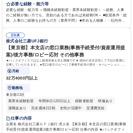
します。 ＜具体的には＞ ・総務/人事労務（給与・社保・勤怠管理など）
必要な経験・能力等
・採用・教育研修 ・福利厚生運用 など ※基本的には事務所勤務ですが、
必要な経験・能力等 ＜職種未経験歓迎・業界未経験歓迎＞ ～総務、人事
採用や教育等の業務内容により、関西圏以外への日帰り・宿泊を伴う国内
のご経験が無い方でも、意欲のある方であれば未経験OK～ ■歓迎条件：総
出張もございます。 ※担当業務を持ちつつ、お互いに助け合いながら、総
務、人事のご経験をお持ちの方（業界不問） ■求める人物像：・社内外の
務部という組織として協力しながら進める体制です。 募集職種 【大阪】
関係各部門との調整を率先して行い、業務を円滑に遂行できる協調性やコ
総務人事＜未経験歓迎＞◇三菱電機G・社会インフラを支える/年休127日
ミュニケーション能力を持っている方 ・人事総務領域に興味がありゼネラ
正社員
リスト志向をお持ちの方 学歴・資格 学歴：大学院 大学 語学力： 資格：
株式会社三菱UFJ銀行
【東京都】本支店の窓口業務(事務手続受付/資産運用提
案)/後方事務/ロビー応対 その他事務
★バックオフィスではなく顧客折衝を含む職種です★ 国内の本支店等にて下記の業務に
従事していただきます。 ■窓口/後方/ロビーにて事務手続等の受付・オペレーション、お
客様対応
月給
32万4000円以上
勤務地
東京都23区
業界未経験歓迎
年間休日120日以上
経験者歓迎
研修あり
退職金あり
完全週休2日制
女性が活躍中
交通費支給
土日祝休み
仕事の内容
企業名 株式会社三菱ＵＦＪ銀行 求人名 【東京都】本支店の窓口業務(事務
手続受付/資産運用提案)/後方事務/ロビー応対 仕事の内容 ★バックオフィ