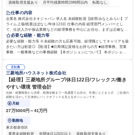
資格取得支援あり
月平均残業時間20時間以内
転勤なし
未経験者歓迎
時短勤務あり
退職金あり
在宅OK
賞与あり
仕事の内容
完全週休2日制
交通費支給
駅近5分以内
土日祝休み
服装自由
企業名 株式会社ネオジャパン 求人名 未経験歓迎【経理/みなとみらい】プ
ライム上場/残業ほぼなし/年休123日 仕事の内容 経理部門メンバーとし
寮・社宅あり
て、仕訳入力や振込業務などの経理事務を中心にお任せ。まずは正確な入
力・確認業務からスタートし、既存メンバーと一緒に業務を進めながら段
必要な経験・能力等
階的に経理知識を身につけていただきます。 【具体的には】 ■社内稟議に
必要な経験・能力等 ※未経験の方も応募可能。経理職としてキャリアを築
基づく仕訳入力 ■月末の振込業務 ■明細作成 ■伝票処理、記帳業務 ■既存
きたい方は歓迎◎ 【歓迎】■日商簿記資格をお持ちの方 ■経理事務、営業
メンバーの業務サポート 【将来的には】 ■月次決算補助 ■四半期・年次決
事務、一般事務などの事務経験 【本ポジションについて】 本ポジション
算補助 ■有価証券報告書など開示資料作成補助 ■海外子会社を含む連結決
の魅力は、プライム上場企業の経理部門で、未経験から経理キャリアをス
算補助 ※3～5年程度を目安に、徐々に決算業務へ業務範囲を広げていく
タートできる点です。まずは仕訳入力や振込業務など基礎的な業務から担
想定です。 募集職種 未経験歓迎【経理/みなとみらい】プライム上場/残業
正社員
当し、3～5年をかけて月次決算・四半期決算・開示資料作成補助などへス
三菱地所ハウスネット株式会社
ほぼなし/年休123日
テップアップできます。また、残業は通常月ほぼなく、決算月でも10時間
未満のため、無理なく経理として専門性を身につけられる環境です。 学
【経理】三菱地所グループ/休日122日/フレックス/働き
歴・資格 学歴：大学院 大学 高専 短大 専修学校 高校 語学力： 資格：日商
やすい環境 管理会計
簿記検定1級 日商簿記検定2級
出納・経費精算から決算、税務全般まで一気通貫でお任せ。作業にとどまらず、ご自身の
経験を活かして主体的にバックオフィスを支えるポジションです。
月給
27万5000円～41万円
勤務地
東京都新宿区
業界未経験歓迎
年間休日120日以上
資格取得支援あり