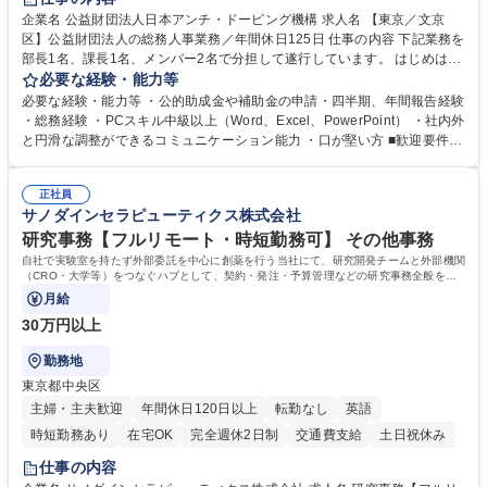
食事補助あり
企業名 公益財団法人日本アンチ・ドーピング機構 求人名 【東京／文京
区】公益財団法人の総務人事業務／年間休日125日 仕事の内容 下記業務を
部長1名、課長1名、メンバー2名で分担して遂行しています。 はじめは担
当者として業務を覚えていただき、ゆくゆくはリーダーやマネージャーポ
必要な経験・能力等
ジションとして活躍いただくことを期待しています。 【総務・人事グルー
必要な経験・能力等 ・公的助成金や補助金の申請・四半期、年間報告経験
プの業務内容】 ・人事制度関連 ・採用活動 ・教育研修の企画、実行 ・勤
・総務経験 ・PCスキル中級以上（Word、Excel、PowerPoint） ・社内外
怠管理 ・官公庁への各種提出 ・法定の会議運営（評議員会、理事会） ・
と円滑な調整ができるコミュニケーション能力 ・口が堅い方 ■歓迎要件
コンプライアンス ・内部規程やルールの管理、整備、文書管理 ・契約関
・採用業務経験 ・英語に抵抗がない方 ・営業経験 学歴・資格 学歴：大学
連 ・衛生管理 ・防災関連・公的助成金の管理・オフィス、ファシリティ
院 大学 高専 短大 専修学校 高校 語学力： 資格：
管理 ・福利厚生関連 ・職員からの問合せ、相談対応 ・その他日常の総務
正社員
サノダインセラピューティクス株式会社
業務全般 募集職種 【東京／文京区】公益財団法人の総務人事業務／年間
休日125日
研究事務【フルリモート・時短勤務可】 その他事務
自社で実験室を持たず外部委託を中心に創薬を行う当社にて、研究開発チームと外部機関
（CRO・大学等）をつなぐハブとして、契約・発注・予算管理などの研究事務全般をお
任せします。
月給
30万円以上
勤務地
東京都中央区
主婦・主夫歓迎
年間休日120日以上
転勤なし
英語
時短勤務あり
在宅OK
完全週休2日制
交通費支給
土日祝休み
仕事の内容