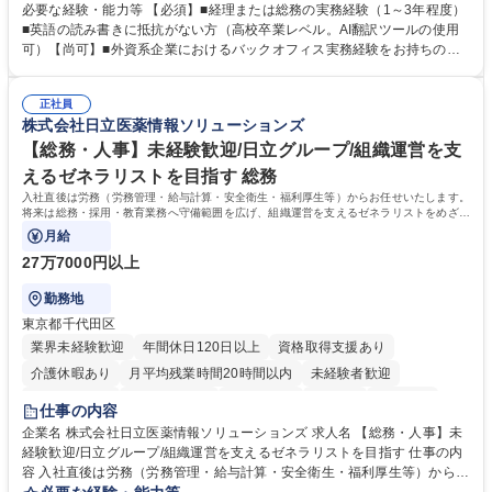
バックオフィス業務からスタートし組織を支える専任担当として広く活躍
必要な経験・能力等 【必須】■経理または総務の実務経験（1～3年程度）
できる環境です。 ■日常経理、月次および年次決算サポート業務 ■本国
■英語の読み書きに抵抗がない方（高校卒業レベル。AI翻訳ツールの使用
（グローバル）との英文メール対応（AI翻訳ツール等を使用しての対応で
可）【尚可】■外資系企業におけるバックオフィス実務経験をお持ちの方
問題ございません） ■オフィス環境整備、郵便物の発送・受取等の総務業
【必須・尚可要件】簿記などの特別な資格や、TOEIC等のスコアは求めて
務全般 ■その他バックオフィス関連サポート ※ご経験に合わせて無理なく
おりません。日々の事務処理を丁寧かつ正確に行える方を歓迎します。
業務をお任せします。残業も基本的には発生せず、ご自身のペースで業務
正社員
【働き方について】現在は週4日程度の在宅勤務を実施しており、ワーク
株式会社日立医薬情報ソリューションズ
を進めやすく定着率の高い環境です。 募集職種 東京【経理・総務】週1日
ライフバランスを重視する方に最適な環境です（フルリモートも面接で相
出社程度のリモート中心/残業基本無/独立系ファーム
談可）。【求める人物像】幅広いバックオフィス業務に柔軟に対応でき、
【総務・人事】未経験歓迎/日立グループ/組織運営を支
社内外と円滑にコミュニケーションを取りながら業務を推進できる方 学
えるゼネラリストを目指す 総務
歴・資格 学歴：大学院 大学 高専 短大 専修学校 高校 語学力： 資格：
入社直後は労務（労務管理・給与計算・安全衛生・福利厚生等）からお任せいたします。
将来は総務・採用・教育業務へ守備範囲を広げ、組織運営を支えるゼネラリストをめざせ
ます。
月給
27万7000円以上
勤務地
東京都千代田区
業界未経験歓迎
年間休日120日以上
資格取得支援あり
介護休暇あり
月平均残業時間20時間以内
未経験者歓迎
住宅手当あり
時短勤務あり
退職金あり
在宅OK
賞与あり
仕事の内容
育休あり
完全週休2日制
交通費支給
土日祝休み
寮・社宅あり
企業名 株式会社日立医薬情報ソリューションズ 求人名 【総務・人事】未
経験歓迎/日立グループ/組織運営を支えるゼネラリストを目指す 仕事の内
容 入社直後は労務（労務管理・給与計算・安全衛生・福利厚生等）からお