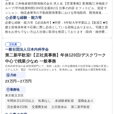
駅近5分以内
土日祝休み
寮・社宅あり
企業名 三井物産都市開発株式会社 求人名 【営業事務】業務職/三井物産グ
ループ/平均残業時間10H/完全週休2日 仕事の内容 オフィスビル、賃貸マ
ンション、物流倉庫等の不動産開発事業における用地取得、開発推進、賃
貸運営、売却、仲介・活用提案等を行う営業部門において事務業務を担当
必要な経験・能力等
いただきます。 【詳細】・契約書管理、契約書製本、捺印対応、ファイリ
必要な経験・能力等 【必須条件】■学歴：4年制大学卒業以上【歓迎】■宅
ング、登記簿取得、調書取得・支払業務（各種費用支払、支払管理、請
建士資格保有者※応募に際し必須としている資格はありません。宅建士資
求・支払データ登録、取引先マスター申請対応）・予算作成及び予実管
格をお持ちでない方は入社後に取得を推奨しております（取得・維持費用
理・各種稟議書、報告書作成業務・各種台帳管理、交際費・会議費支払報
の一部補助あり） 【求める人物像】 ・向学心豊かで、主体的に行動でき
告書作成及び月次管理・部内総務庶務全般 など※※配属先によっては上記
る方。 ・社内外の多様な関係者と協調して業務を進められるコミュニケー
の他に担当頂く業務が発生する場合があります。 募集職種 【営業事務】
正社員
ション力がある方。 ・チャレンジを厭わず、粘り強く業務に取り組める
一般社団法人日本内科学会
業務職/三井物産グループ/平均残業時間10H/完全週休2日
方。多様な関係者と謙虚に信頼関係を構築でき、期限を意識したスケジュ
ール管理が出来る方。※将来的に他部署（営業部門、コーポレート部門）
第二新卒歓迎!【正社員事務】年休120日/デスクワーク
へのジョブローテーションの可能性があります。 学歴・資格 学歴：大学
中心で残業少なめ 一般事務
院 大学 語学力： 資格：宅地建物取引士
日本内科学会の会員管理部門にて、医師（会員）の年会費徴収や住所等個人情報の変更シ
ステム入力、電話・FAX対応をお任せします。将来的には、各種委員会の運営事務局業務
などにも幅広く携わっていただきます。
月給
23万円～27万円
勤務地
東京都文京区
年間休日120日以上
転勤なし
未経験者歓迎
退職金あり
完全週休2日制
交通費支給
土日祝休み
第二新卒歓迎