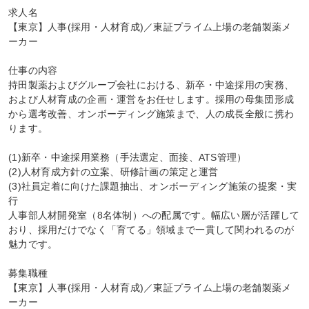
求人名

【東京】人事(採用・人材育成)／東証プライム上場の老舗製薬メ
ーカー

仕事の内容

持田製薬およびグループ会社における、新卒・中途採用の実務、
および人材育成の企画・運営をお任せします。採用の母集団形成
から選考改善、オンボーディング施策まで、人の成長全般に携わ
ります。

(1)新卒・中途採用業務（手法選定、面接、ATS管理）

(2)人材育成方針の立案、研修計画の策定と運営

(3)社員定着に向けた課題抽出、オンボーディング施策の提案・実
行

人事部人材開発室（8名体制）への配属です。幅広い層が活躍して
おり、採用だけでなく「育てる」領域まで一貫して関われるのが
魅力です。

募集職種

【東京】人事(採用・人材育成)／東証プライム上場の老舗製薬メ
ーカー