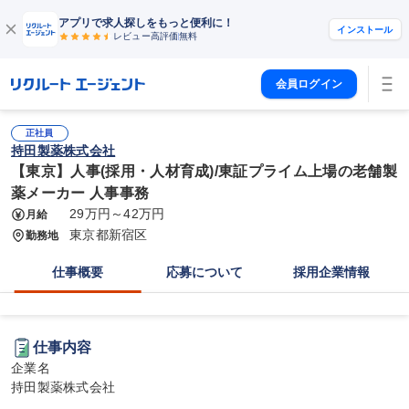
アプリで求人探しをもっと便利に！
インストール
レビュー高評価
無料
会員ログイン
正社員
持田製薬株式会社
【東京】人事(採用・人材育成)/東証プライム上場の老舗製
薬メーカー 人事事務
29万円～42万円
月給
東京都新宿区
勤務地
仕事概要
応募について
採用企業情報
仕事内容
企業名

持田製薬株式会社
