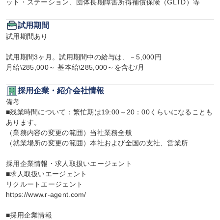
ット・ステーション、団体長期障害所得補償保険（GLTD）等
試用期間
試用期間あり

試用期間3ヶ月。試用期間中の給与は、－5,000円

月給\285,000～ 基本給\285,000～を含む/月
採用企業・紹介会社情報
備考

■残業時間について：繁忙期は19:00～20：00くらいになることも
あります。

（業務内容の変更の範囲）当社業務全般

（就業場所の変更の範囲）本社および全国の支社、営業所

採用企業情報・求人取扱いエージェント

■求人取扱いエージェント

リクルートエージェント

https://www.r-agent.com/

■採用企業情報
