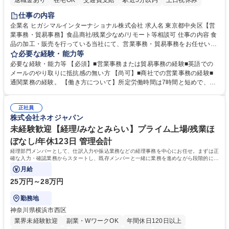
退職金あり
在宅OK
交通費支給
駅近5分以内
土日祝休み
仕事の内容
企業名 ヒガシマルインターナショナル株式会社 求人名 東京都中央区【営
業事務・貿易事務】食品商社/残業少なめ/リモート等相談可 仕事の内容 食
品の加工・販売を行っている当社にて、営業事務・貿易事務をお任せいた
します。営業社員のサポートポジションとして、受発注から海外工場との
必要な経験・能力等
調整まで幅広く対応し、当社事業の根幹を支えていただきます。 ■受発注
必要な経験・能力等 【必須】■営業事務または貿易事務の経験■英語での
業務、請求書発行 ■海外工場とのスケジュール調整 ■在庫管理 ■輸入書類
メールのやり取りに抵抗感の無い方 【尚可】■商社での営業事務の経験■
の確認・作成 ■配送手配 ■通関業者を通して行う輸出入業全般 ■倉庫との
通関業務の経験。 【働き方について】所定労働時間は7時間と短めで、残
倉入れ調整等 ※ゼネラリストとしてのキャリアアップを目指すことが可能
業も月平均20時間以下です。時差出勤制度や週1日のリモート勤務も相談
です。単に商品を販売するだけでなく原料の仕入れから販売までをトータ
可能で、ワークライフバランスを保ち長期就業しやすい環境です。 【当社
ルプロデュースしているため、商品に関わる全ての業務をサポート頂きま
正社員
の強み】1991年の設立以来、外食産業を中心としたお客様の多様なニー
株式会社ネオジャパン
す。 募集職種 東京都中央区【営業事務・貿易事務】食品商社/残業少なめ/
ズに沿った冷凍水産物等の生産・輸入・販売を一貫して手掛けています。
リモート等相談可
自社工場と海外拠点の強固な連携によるワンストップサービスが最大の強
未経験歓迎【経理/みなとみらい】プライム上場/残業ほ
みです。 学歴・資格 学歴：大学院 大学 語学力：英語 資格：
ぼなし/年休123日 管理会計
経理部門メンバーとして、仕訳入力や振込業務などの経理事務を中心にお任せ。まずは正
確な入力・確認業務からスタートし、既存メンバーと一緒に業務を進めながら段階的に経
理知識を身につけていただきます。
月給
25万円～28万円
勤務地
神奈川県横浜市西区
業界未経験歓迎
副業・WワークOK
年間休日120日以上