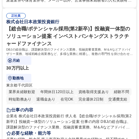
派遣業界や保育業界等、メーカー以外、営業事務未経験者の入社実績有
「チームで成果を出す文化」があり、良いやり方を積極的に共有しながら
【当社の事務職について】単なる事務ではなく主体性を発揮したサポート
常に改善を目指す風土のため、安心して業務に取り組んでいただけます。
により、キーエンスの付加価値向上に貢献します。ベースの定型業務に加
募集職種 【大阪・京都・滋賀】営業事務 ※未経験可
正社員
えて、お客様や社員の状況に合わせ、能動的なサポート、改善の動きも期
株式会社日本政策投資銀行
待され。組織を支えるスペシャリストとして、チームに貢献し、結果的に
社員から頼られる存在になることができます。平均19:30の退勤以降の業
【総合職/ポテンシャル採用(第2新卒)】投融資一体型の
務の持ち帰りも禁止されており、メリハリのある働き方となります。 学
ソリューション提案 インベストバンキングストラクチ
歴・資格 学歴：大学院 大学 高専 短大 語学力： 資格：
ャードファイナンス
DBJの総合職は、課題解決型のファイナンス業務、投融資審査業務、M＆Aなどアドバイ
ザリー業務、地域戦略企画業務など、多様な業務に精通し、複数の専門性を掛け合わせて
広く社会に貢献していく職種です。
月給
30万円以上
勤務地
東京都千代田区
業界未経験歓迎
年間休日120日以上
資格取得支援あり
経験不問
時短勤務あり
退職金あり
在宅OK
完全週休2日制
交通費支給
駅近5分以内
土日祝休み
第二新卒歓迎
寮・社宅あり
仕事の内容
食事補助あり
託児所あり
企業名 株式会社日本政策投資銀行 求人名 【総合職/ポテンシャル採用(第2
新卒)】投融資一体型のソリューション提案 仕事の内容 DBJの総合職は、
課題解決型のファイナンス業務、投融資審査業務、M＆Aなどアドバイザ
リー業務、地域戦略企画業務など、多様な業務に精通し、複数の専門性を
必要な経験・能力等
掛け合わせて広く社会に貢献していく職種です。 入社後は、横断的なロー