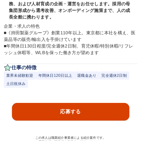
務、および人材育成の企画・運営をお任せします。採用の母
集団形成から選考改善、オンボーディング施策まで、人の成
長全般に携わります。
企業・求人の特色

■《持田製薬グループ》創業110年以上。東京都に本社を構え、医
薬品等の販売/輸出入を手掛けています

■年間休日130日程度/完全週休2日制、育児休暇/特別休暇/リフレ
ッシュ休暇等、WLBを保った働き方が望めます
仕事の特徴
業界未経験歓迎
年間休日120日以上
退職金あり
完全週休2日制
土日祝休み
応募する
この求人は職業紹介事業者による紹介案件です。