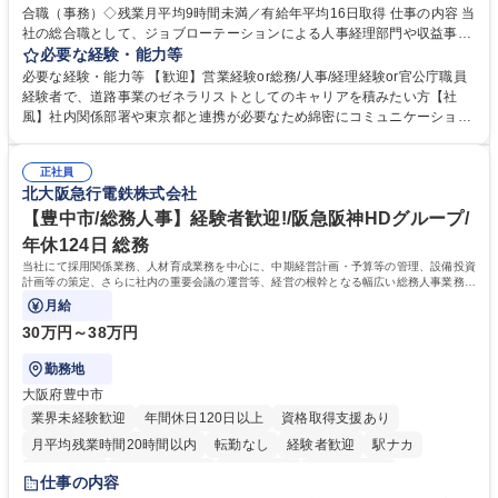
合職（事務）◇残業月平均9時間未満／有給年平均16日取得 仕事の内容 当
社の総合職として、ジョブローテーションによる人事経理部門や収益事業
等のフロント部門の部署等幅広い部署での業務をお任せいたします。研修
必要な経験・能力等
制度やキャリア支援が充実しております！ ※下記業務詳細 【業務詳細】■
必要な経験・能力等 【歓迎】営業経験or総務/人事/経理経験or官公庁職員
管理部門：広報、人事、経理など当公社の運営に係る管理業務 ■収益部
経験者で、道路事業のゼネラリストとしてのキャリアを積みたい方【社
門：駐車場の新規開拓、管理運営、新宿駅西口広場の「イベントコーナ
風】社内関係部署や東京都と連携が必要なため綿密にコミュニケーション
ー」などの管理運営 ■道路部門：整備の急がれる骨格幹線道路や木造住宅
を図っています。 【業務の魅力】■幅広く携われる：総合職（事務）で
密集地域の特定整備路線の用地取得、道路に関する普及啓発事業、都内の
は、駐車場の管理運営や道路用地の取得、公益財団法人の中枢を担う管理
道路施設や道路工事現場の見学ツアー事業 ※入社後は上記いずれかの部門
正社員
部門など多岐に渡る業務を経験できます。 ■様々なプロジェクト：駐車場
北大阪急行電鉄株式会社
へ配属。※業務内容変更の範囲：会社の定める業務 募集職種 【都庁グル
事業の他、新宿駅西口広場内に設置された照明を兼ねた広告「ブライトサ
ープ】総合職（事務）◇残業月平均9時間未満／有給年平均16日取得
イン」の管理運営を行うなど、事業収益を生み出す活動を積極的に行って
【豊中市/総務人事】経験者歓迎!/阪急阪神HDグループ/
います。 学歴・資格 学歴：大学院 大学 高専 短大 専修学校 高校 語学力：
年休124日 総務
資格：
当社にて採用関係業務、人材育成業務を中心に、中期経営計画・予算等の管理、設備投資
計画等の策定、さらに社内の重要会議の運営等、経営の根幹となる幅広い総務人事業務全
般を担当していただきます。
月給
30万円～38万円
勤務地
大阪府豊中市
業界未経験歓迎
年間休日120日以上
資格取得支援あり
月平均残業時間20時間以内
転勤なし
経験者歓迎
駅ナカ
退職金あり
完全週休2日制
交通費支給
駅近5分以内
仕事の内容