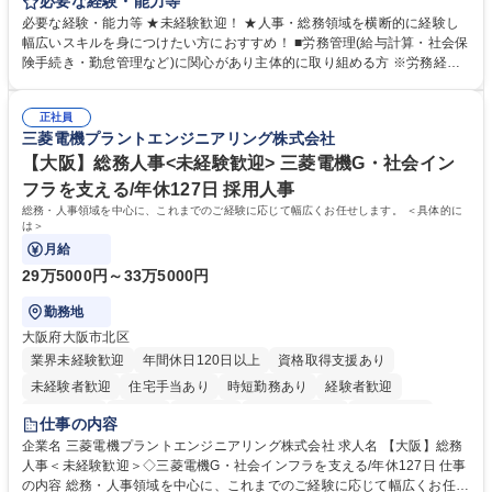
任せいたします。将来は総務・採用・教育業務へ守備範囲を広げ、組織運
必要な経験・能力等
営を支えるゼネラリストをめざせます。 ・初期業務：労働時間管理、給与
必要な経験・能力等 ★未経験歓迎！ ★人事・総務領域を横断的に経験し
計算、社会保険対応、福利厚生管理、安全衛生、健康経営推進等をお任せ
幅広いスキルを身につけたい方におすすめ！ ■労務管理(給与計算・社会保
します。ご経験に応じて、休職者管理など、幅広く経験を積んでいただき
険手続き・勤怠管理など)に関心があり主体的に取り組める方 ※労務経験
ます。 ・将来的な広がり：総務・採用・教育・税務対応・経営企画等。
者は早期にご活躍いただけます。 ■チームで仕事を推進できる方■将来は
★メンバーがマンツーマンで丁寧に教えるため、ご経験が浅くても安心！
マネジメント職として活躍したい 【尚可】■人事、労務、採用、教育業務
幅広く経験を積みたい意欲がある方に最適な環境です。 募集職種 【総
正社員
のご経験 ■労務管理（給与計算・社会保険手続き・勤怠管理など）の経験
三菱電機プラントエンジニアリング株式会社
務・人事】未経験歓迎/日立グループ/組織運営を支えるゼネラリストを目
■衛生管理者の資格をお持ちの方 学歴・資格 学歴：大学院 大学 高専 短大
指す
専修学校 高校 語学力： 資格：
【大阪】総務人事<未経験歓迎> 三菱電機G・社会イン
フラを支える/年休127日 採用人事
総務・人事領域を中心に、これまでのご経験に応じて幅広くお任せします。 ＜具体的に
は＞
月給
29万5000円～33万5000円
勤務地
大阪府大阪市北区
業界未経験歓迎
年間休日120日以上
資格取得支援あり
未経験者歓迎
住宅手当あり
時短勤務あり
経験者歓迎
退職金あり
在宅OK
賞与あり
完全週休2日制
交通費支給
仕事の内容
駅近5分以内
土日祝休み
服装自由
寮・社宅あり
食事補助あり
企業名 三菱電機プラントエンジニアリング株式会社 求人名 【大阪】総務
人事＜未経験歓迎＞◇三菱電機G・社会インフラを支える/年休127日 仕事
の内容 総務・人事領域を中心に、これまでのご経験に応じて幅広くお任せ