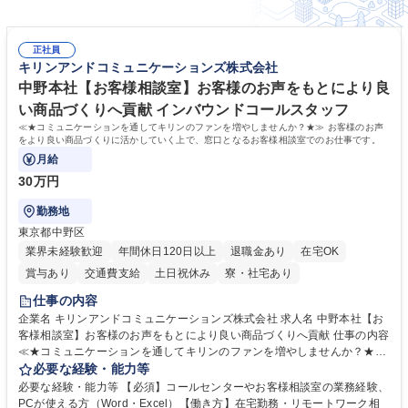
正社員
キリンアンドコミュニケーションズ株式会社
中野本社【お客様相談室】お客様のお声をもとにより良
い商品づくりへ貢献 インバウンドコールスタッフ
≪★コミュニケーションを通してキリンのファンを増やしませんか？★≫ お客様のお声
をより良い商品づくりに活かしていく上で、窓口となるお客様相談室でのお仕事です。
月給
30万円
勤務地
東京都中野区
業界未経験歓迎
年間休日120日以上
退職金あり
在宅OK
賞与あり
交通費支給
土日祝休み
寮・社宅あり
仕事の内容
企業名 キリンアンドコミュニケーションズ株式会社 求人名 中野本社【お
客様相談室】お客様のお声をもとにより良い商品づくりへ貢献 仕事の内容
≪★コミュニケーションを通してキリンのファンを増やしませんか？★≫
お客様のお声をより良い商品づくりに活かしていく上で、窓口となるお客
必要な経験・能力等
様相談室でのお仕事です。 日々お客様からいただくキリングループへのご
必要な経験・能力等 【必須】コールセンターやお客様相談室の業務経験、
意見を、企業活動に活かしています。お客様からの声に迅速かつ誠意をも
PCが使える方（Word・Excel）【働き方】在宅勤務・リモートワーク相