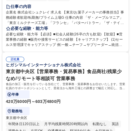
仕事の内容
企業名 株式会社シュクレイ 求人名 【東京/お菓子メーカーの事務担当】事
務経験者歓迎/転勤無/プライム上場G 仕事の内容 「ザ・メープルマニア」
「東京ミルクチーズ工場」「フランセ」「バターバトラー」「ザ・テイラ
ー」「DROOLY」等のブランドを多数展開する当社にて、オリジナル菓子
必要な経験・能力等
ブランド商品の事務業務をお任せいたします。 【具体的な業務内容】 ■店
必要な経験・能力等 【必須】■社会人経験(26卒の方も歓迎) 【歓迎】■営
舗からの発注受付/PC入力業務 ■受電対応(社内/社外) ■商品のマスター登
業事務の経験 ■販売や接客サービスの経験 【キャリアステップ】 (1)セー
録 ■日々の売上抽出・報告 ■提携企業への書類送付業務 ■契約書管理業務
ルス管理課でキャリアステップ 例:一般→チーフ→サブリーダー→統括リ
■ホームページへの問い合わせ対応 など 募集職種 【東京/お菓子メーカー
ーダー→マネージャー (2)他ポジションへのキャリアも可能 ※過去、未経
の事務担当】事務経験者歓迎/転勤無/プライム上場G
験で経営管理部内で経理へ異動した方もいらっしゃいます。年3回の面談
正社員
や個別面談を通してご自身のキャリアと向き合っていただき、会社として
ヒガシマルインターナショナル株式会社
もバックアップしていきます。 学歴・資格 学歴：大学院 大学 高専 短大
専修学校 高校 語学力： 資格：
東京都中央区【営業事務・貿易事務】食品商社/残業少
なめ/リモート等相談可 営業事務
食品の加工・販売を行っている当社にて、営業事務・貿易事務をお任せいたします。営業
社員のサポートポジションとして、受発注から海外工場との調整まで幅広く対応し、当社
事業の根幹を支えていただきます。
年俸
420万6000円～603万4800円
勤務地
東京都中央区
年間休日120日以上
月平均残業時間20時間以内
転勤なし
英語