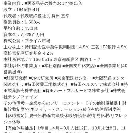
事業内容：■医薬品等の販売および輸出入

設立：1945年04月

代表者：代表取締役社長 持田 直幸

従業員数：1,508人

平均年齢：43.3歳

資本金：7,229百万円

株式公開：プライム市場

主な株主：持田記念医学薬学振興財団 14.5％ 三菱UFJ銀行 4.5％ 
高松宮妃癌研究基金 4.2％

本社所在地：〒160-8515 東京都新宿区 四谷１－７

本社以外の事業所：■本社別館 ■全国支店(8支店) ■全国事業所(40
営業拠点)

■創薬研究所 ■CMC研究所 ■東京配送センター ■大阪配送センター

関連会社：■持田製薬工場株式会社 ■持田ヘルスケア株式会社 ■持
田製薬販売株式会社 ■持田ハートフルサービス株式会社 ■株式会
社テクノファイン

その他備考・企業からのフリーコメント：【その他制度補足】財
形貯蓄制度/ベネフィット・ステーション/積立有給休暇制度等

【休暇補足】慶弔休暇/産前産後休暇/介護休暇/育児休暇/リフレッ
シュ休暇

【有給休暇補足】1年目…4月～9月入社12日、10月末は8日、11