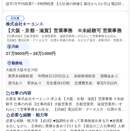
って対応、情報提供するとともにグループ内活動に反映しています。 【具
談可/月平均残業7～8時間程度 【入社後の研修】着任から1か月は電話対応
体的には】電話応対、メール、お手紙対応、ご指摘品調査報告書作成、有
のOJTを中心に実施し、電話対応に慣れた段階でメール・手紙のOJTを実
人チャットボット対応など。 【1日の対応件数】■電話：月間一人当たり
施する予定です。独り立ち以降もしっかりフォローする体制を整えていま
平均100件前後■メール・手紙：同上40件前後 募集職種 中野本社【お客様
正社員
すのでご安心ください。 【当社について】キリングループの広報機能を担
株式会社キーエンス
相談室】お客様のお声をもとにより良い商品づくりへ貢献
う会社として、お客様との出会いを大切にし、磨き上げたホスピタリティ
を込めてコミュニケーションをとりながら広報関連業務を行っておりま
【大阪・京都・滋賀】営業事務 ※未経験可 営業事務
す。 学歴・資格 学歴：大学院 大学 高専 短大 専修学校 高校 語学力： 資
【仕事内容】大阪営業所、京都営業所、滋賀営業所いずれかにて営業事務をお任せ。
格：
【詳細】電話応対・データ入力・伝票や見積の作成・カタログ送付・来客対応・営業所内
で発生する事務業務や業務改善をお任せ。
月給
27万9000円～28万1000円
勤務地
大阪府大阪市淀川区
業界未経験歓迎
年間休日120日以上
未経験者歓迎
退職金あり
賞与あり
育休あり
完全週休2日制
交通費支給
駅近5分以内
土日祝休み
仕事の内容
企業名 株式会社キーエンス 求人名 【大阪・京都・滋賀】営業事務 ※未経
験可 仕事の内容 【仕事内容】大阪営業所、京都営業所、滋賀営業所いず
れかにて営業事務をお任せ。 【詳細】電話応対・データ入力・伝票や見積
の作成・カタログ送付・来客対応・営業所内で発生する事務業務や業務改
必要な経験・能力等
善をお任せ。 【教育制度】ご入社後、育成担当とペアになりながらOJTに
必要な経験・能力等 【必須】■協調性を持って業務推進出来る方 ■改善案
て業務を覚えていただくことが可能です。業務システムがきちんと構築さ
を出しながら、主体的に業務を進めて行ける方 【過去のご入社事例】人材
れているため、スムーズに仕事に慣れることができる環境です。また、