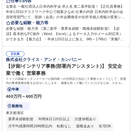
仕事の内容
企業名 一般社団法人日本内科学会 求人名 第二新卒歓迎！【正社員事務】
年休120日/デスクワーク中心で残業少なめ 仕事の内容 日本内科学会の会
員管理部門にて、医師（会員）の年会費徴収や住所等個人情報の変更シス
テム入力、電話・FAX対応をお任せします。将来的には、各種委員会の運
必要な経験・能力等
営事務局業務などにも幅広く携わっていただきます。 【会員管理・データ
必要な経験・能力等 《第二新卒・業界未経験・職種未経験歓迎》 【必
入力業務】 ・医師（会員）の住所変更、個人情報のシステム登録・更新
須】基本的なPC操作（Word、Excelによるデータ入力やメール対応等）
・年会費の徴収管理や入金データの照合確認 【問い合わせ対応】 ・会員
ができる方 【魅力点】 ・年休120日以上に加え、9時～17時の「実働7時
（医師）からの電話、FAX、ネット申請に伴う相談受付 ・複雑な案件のへ
間勤務」で残業も少なくワークライフバランスは抜群です。 【将来的な業
のエスカレーション・連携対応 募集職種 第二新卒歓迎！【正社員事務】
務（各種委員会運営）】 ・学会内における各種委員会のスケジュール調
年休120日/デスクワーク中心で残業少なめ
正社員
整、資料作成、当日の運営サポート 学歴・資格 学歴：大学院 大学 語学
株式会社クライス・アンド・カンパニー
力： 資格：
【汐留/インテリア事務(部署内アシスタント)】 安定企
業で働く 営業事務
ドイツの高級キッチンメーカーの国内唯一の代理店の当社にて事務スタッフとして、部署
内の事務業務全般をお任せいたします。 裁量を持って働いていただけるため、スキルア
ップも可能です。
年俸
400万円～600万円
勤務地
東京都港区
業界未経験歓迎
年間休日120日以上
介護休暇あり
月平均残業時間20時間以内
転勤なし
退職金あり
在宅OK