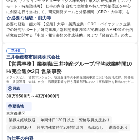
企業名 サノダインセラピューティクス株式会社 求人名 研究事務【フルリ
モート・時短勤務可】 仕事の内容 自社で実験室を持たず外部委託を中心
に創薬を行う当社にて、研究開発チームと外部機関（CRO・大学等）をつ
なぐハブとして、契約・発注・予算管理などの研究事務全般をお任せしま
必要な経験・能力等
す。 ■見積取得、発注、検収、請求処理等の事務手続き ■委託先との定例
必要な経験・能力等 【必須】大学・製薬企業・CRO・バイオテック企業
会議の調整・アジェンダ準備・議事録作成 ■研究報告書、試験関連資料、
での研究サポート／研究事務／臨床開発事務等の実務経験 AMED等の公的
SOP等の整備・版管理・保管 ■研究開発の進捗・タイムライン・予算執行
研究費に関する「申請・報告書類の作成補助」および「経費管理」の実務
管理サポート ■AMED等公的研究費の申請・報告書類作成補助および経費
経験 【尚可】 ■URA経験または産学連携・研究費管理の経験 ■AMED等の
管理 ■社内外関係者との連絡調整・その他研究開発に関わる総務・庶務 募
公的研究費の申請・執行管理経験 ■英語での文書読解・メール対応力 【働
集職種 研究事務【フルリモート・時短勤務可】
正社員
き方について】フルリモートやハイブリッド勤務、時短勤務など個々のラ
三井物産都市開発株式会社
イフスタイルに応じた柔軟な働き方が可能です。育児や介護との両立も応
【営業事務】業務職/三井物産グループ/平均残業時間10
援します。 学歴・資格 学歴：大学院 大学 語学力： 資格：
H/完全週休2日 営業事務
オフィスビル、賃貸マンション、物流倉庫等の不動産開発事業における用地取得、開発推
進、賃貸運営、売却、仲介・活用提案等を行う営業部門において事務業務を担当いただき
ます。
月給
30万9500円～43万4000円
勤務地
東京都港区
業界未経験歓迎
年間休日120日以上
資格取得支援あり
介護休暇あり
月平均残業時間20時間以内
転勤なし
退職金あり
在宅OK
賞与あり
育休あり
完全週休2日制
交通費支給
仕事の内容