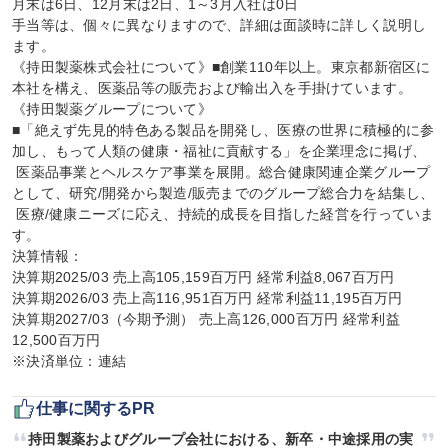
月末は6日、12月末は2日、1～3月入社は0日

手当等は、個々に異なりますので、詳細は面談時に詳しく説明し
ます。

《持田製薬株式会社について》■創業110年以上。東京都新宿区に
本社を構え、医薬品等の販売および輸出入を手掛けています。

《持田製薬グループについて》

■「絶えず先見的特色ある製品を開発し、医療の世界に積極的に参
加し、もって人類の健康・福祉に貢献する」を企業理念に掲げ、

 医薬品事業とヘルスケア事業を展開。総合健康関連企業グループ
として、研究/開発から製造/販売までのグループ総合力を結集し、

 医療/健康ニーズに応え、持続的成長を目指した経営を行っていま
す。

決算情報：

決算期2025/03 売上高105,159百万円 経常利益8,067百万円

決算期2026/03 売上高116,951百万円 経常利益11,195百万円

決算期2027/03（今期予測） 売上高126,000百万円 経常利益
12,500百万円

※決済単位：連結
仕事に関するPR
持田製薬およびグループ会社における、新卒・中途採用の実