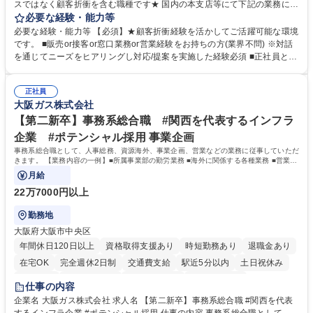
スではなく顧客折衝を含む職種です★ 国内の本支店等にて下記の業務に従
事していただきます。 ■窓口/後方/ロビーにて事務手続等の受付・オペレ
必要な経験・能力等
ーション、お客様対応 ■窓口にて、ご来店された個人のお客様に対して金
必要な経験・能力等 【必須】★顧客折衝経験を活かしてご活躍可能な環境
融商品のご提案 ■効率的な事務運用の検討・構築等 ≪業務紹介：ご応募前
です。 ■販売or接客or窓口業務or営業経験をお持ちの方(業界不問) ※対話
に必ずご覧ください≫ ※記事 https://www.mysite.bk.mufg.jp/career/circle/
を通じてニーズをヒアリングし対応/提案を実施した経験必須 ■正社員とし
article17/ ※動画 https://youtu.be/H-S7HaJqqbg 募集職種 【東京都】本支
ての就業経験1年以上 【歓迎】■金融業界での就業経験■銀行での預金為替
店の窓口業務(事務手続受付/資産運用提案)/後方事務/ロビー応対
事務経験 ■金融商品の提案・販売経験 ≪魅力≫研修やOJT環境が整ってい
正社員
るので安心して入行いただけます。 幅広いキャリアの選択肢があり、公募
大阪ガス株式会社
や社内副業等を活用し、 一人ひとりが挑戦できるカルチャーが浸透してい
ます。 学歴・資格 学歴：大学院 大学 高専 短大 専修学校 高校 語学力：
【第二新卒】事務系総合職 #関西を代表するインフラ
資格：
企業 #ポテンシャル採用 事業企画
事務系総合職として、人事総務、資源海外、事業企画、営業などの業務に従事していただ
きます。 【業務内容の一例】■所属事業部の勤労業務 ■海外に関係する各種業務 ■営業部
門の企画スタッフ、ルート営業
月給
22万7000円以上
勤務地
大阪府大阪市中央区
年間休日120日以上
資格取得支援あり
時短勤務あり
退職金あり
在宅OK
完全週休2日制
交通費支給
駅近5分以内
土日祝休み
服装自由
第二新卒歓迎
寮・社宅あり
食事補助あり
仕事の内容
企業名 大阪ガス株式会社 求人名 【第二新卒】事務系総合職 #関西を代表