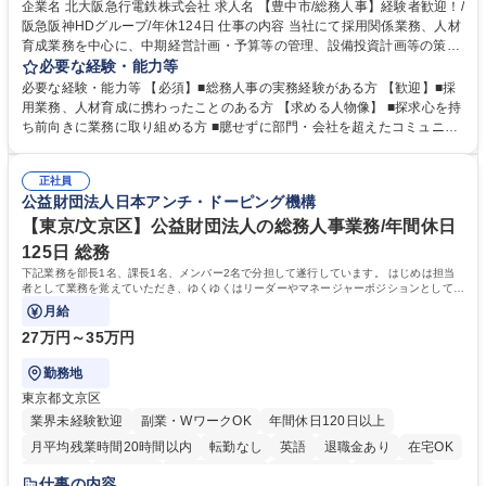
土日祝休み
服装自由
昼食補助あり
食事補助あり
企業名 北大阪急行電鉄株式会社 求人名 【豊中市/総務人事】経験者歓迎！/
阪急阪神HDグループ/年休124日 仕事の内容 当社にて採用関係業務、人材
育成業務を中心に、中期経営計画・予算等の管理、設備投資計画等の策
定、さらに社内の重要会議の運営等、経営の根幹となる幅広い総務人事業
必要な経験・能力等
務全般を担当していただきます。 【主な業務内容】 ■採用関係業務および
必要な経験・能力等 【必須】■総務人事の実務経験がある方 【歓迎】■採
人材育成(社員研修)業務の推進 ■中期経営計画および予算等の管理 ■設備
用業務、人材育成に携わったことのある方 【求める人物像】 ■探求心を持
投資計画等の策定 ■社内の重要会議の運営 ■その他総務人事業務全般 【入
ち前向きに業務に取り組める方 ■臆せずに部門・会社を超えたコミュニケ
社後】入社後は採用や育成をメインに担当し将来的には経営根幹に関わる
ーションの取れる方 ■自分で考えて行動のできる方 ■第二の創業期を迎え
総務人事業務全般へ幅広く従事していただきます。 募集職種 【豊中市/総
る当社で組織の次代を担うネクスト人材として長期的に成長したい方 ■周
務人事】経験者歓迎！/阪急阪神HDグループ/年休124日
正社員
囲のメンバーと協調しつつ主体性を持って能動的に業務を推進できる方 学
公益財団法人日本アンチ・ドーピング機構
歴・資格 学歴：大学院 大学 高専 短大 専修学校 高校 語学力： 資格：
【東京/文京区】公益財団法人の総務人事業務/年間休日
125日 総務
下記業務を部長1名、課長1名、メンバー2名で分担して遂行しています。 はじめは担当
者として業務を覚えていただき、ゆくゆくはリーダーやマネージャーポジションとして活
躍いただくことを期待しています。
月給
27万円～35万円
勤務地
東京都文京区
業界未経験歓迎
副業・WワークOK
年間休日120日以上
月平均残業時間20時間以内
転勤なし
英語
退職金あり
在宅OK
賞与あり
育休あり
完全週休2日制
交通費支給
土日祝休み
仕事の内容