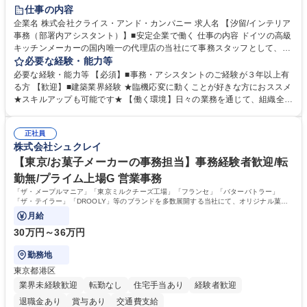
育休あり
完全週休2日制
インセンティブあり
交通費支給
仕事の内容
駅近5分以内
土日祝休み
企業名 株式会社クライス・アンド・カンパニー 求人名 【汐留/インテリア
事務（部署内アシスタント）】■安定企業で働く 仕事の内容 ドイツの高級
キッチンメーカーの国内唯一の代理店の当社にて事務スタッフとして、部
署内の事務業務全般をお任せいたします。 裁量を持って働いていただける
必要な経験・能力等
ため、スキルアップも可能です。 【部署内の事務業務全般】 ■サンプルの
必要な経験・能力等 【必須】■事務・アシスタントのご経験が３年以上有
仕分け・整理 ■電話応対 ■書類作成（会議資料、お客様宛請求書、支払書
る方 【歓迎】■建築業界経験 ★臨機応変に動くことが好きな方におススメ
類を取りまとめて経理へ提出等） ■ショールームアテンド・運営・予約業
★スキルアップも可能です★ 【働く環境】日々の業務を通じて、組織全体
務 ■広報・PR業務のアシスタント（SNS投稿補助、資料作成など） ■納品
のサポートを行い、成果を実感できる仕事です。また、コミュニケーショ
時の取扱説明書作成・送付（キッチン、機器等の商品） 募集職種 【汐留/
ンスキルや問題解決能力が磨かれ、キャリアアップのチャンスも豊富。チ
インテリア事務（部署内アシスタント）】■安定企業で働く
正社員
ームとの協力や新しいアイデアを活かす場もあり、やりがいを感じながら
株式会社シュクレイ
働けます。 【歓迎】 ■インテリアの業界のご経験が有る方■PCの作業に慣
れている方 学歴・資格 学歴：大学院 大学 高専 短大 専修学校 語学力： 資
【東京/お菓子メーカーの事務担当】事務経験者歓迎/転
格：
勤無/プライム上場G 営業事務
「ザ・メープルマニア」「東京ミルクチーズ工場」「フランセ」「バターバトラー」
「ザ・テイラー」「DROOLY」等のブランドを多数展開する当社にて、オリジナル菓子
ブランド商品の事務業務をお任せいたします。
月給
30万円～36万円
勤務地
東京都港区
業界未経験歓迎
転勤なし
住宅手当あり
経験者歓迎
退職金あり
賞与あり
交通費支給