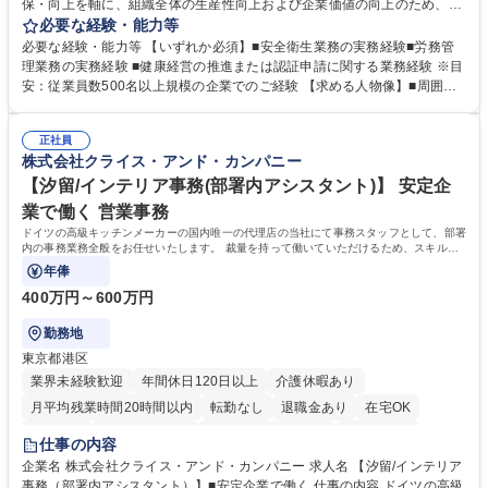
保・向上を軸に、組織全体の生産性向上および企業価値の向上のため、経
営層と密接に連携しながら、定型業務にとどまらず、制度設計や施策立案
必要な経験・能力等
などの上流工程から関与していただきます。 【主な業務内容】■安全衛生
必要な経験・能力等 【いずれか必須】■安全衛生業務の実務経験■労務管
業務（ストレスチェック、健康診断の運用、産業医との連携 など）■健康
理業務の実務経験 ■健康経営の推進または認証申請に関する業務経験 ※目
経営認証取得に向けた企画・推進■労務管理（労働時間の分析、労働環境
安：従業員数500名以上規模の企業でのご経験 【求める人物像】■周囲
の改善）■規程改定、制度設計、業務改善の推進■労働基準監督署対応、団
（社員・経営層）と円滑にコミュニケーションを図れる方■労務課題に対
体交渉対応 など 【採用背景】現在組織変革期の為、労務領域から組織力
し、迅速かつ的確に対応できる問題解決力をお持ちの方■チームおよび他
を底上げすべく、ともにご活躍いただける方の増員募集となります。 募集
正社員
部門と連携しながら業務を推進できる方■Excelや労務管理システムの実務
株式会社クライス・アンド・カンパニー
職種 【人事・労務担当】安全衛生・健康経営推進・労務管理/創業80年老
使用経験をお持ちの方 学歴・資格 学歴：大学院 大学 高専 短大 専修学校
舗メーカー
高校 語学力： 資格：
【汐留/インテリア事務(部署内アシスタント)】 安定企
業で働く 営業事務
ドイツの高級キッチンメーカーの国内唯一の代理店の当社にて事務スタッフとして、部署
内の事務業務全般をお任せいたします。 裁量を持って働いていただけるため、スキルア
ップも可能です。
年俸
400万円～600万円
勤務地
東京都港区
業界未経験歓迎
年間休日120日以上
介護休暇あり
月平均残業時間20時間以内
転勤なし
退職金あり
在宅OK
育休あり
完全週休2日制
インセンティブあり
交通費支給
仕事の内容
駅近5分以内
土日祝休み
企業名 株式会社クライス・アンド・カンパニー 求人名 【汐留/インテリア
事務（部署内アシスタント）】■安定企業で働く 仕事の内容 ドイツの高級