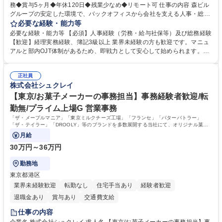
務◆賞与5ヶ月◆年休120日◆残業少なめ◆リモート可 仕事の内容 森ビル
グループの安定した環境で、バックオフィスから会社を支える人事・総務
をお任せします。 労務と総務の業務をバランスよく担当し、ゆくゆくは制
必要な経験・能力等
度改定などのコア業務にも挑戦できる、やりがいある環境です。 ■勤怠管
必要な経験・能力等 【必須】人事経験（労務・給与社保等）及び総務経験
理、給与計算、社会保険手続き、年末調整等の労務管理全般 ■入退社手続
【歓迎】経理実務経験、簿記3級以上 業界未経験の方も歓迎です。マニュ
き、社内規定の改定や人事制度改定などのコア業務 ■社内イベントの企画
アルと部内OJT体制があるため、即戦力として安心して始められます。
運営やその他総務業務全般 ※労務と総務を1：1の割合でお任せ。 入社後
【魅力・やりがい】森ビルGの安定基盤で労務から総務まで幅広く携われ
は部内のOJTを中心に、あなたの経験に合わせて不足している部分はいつ
ます。定型業務に留まらず、社内規定や人事制度の改定など会社のコア業
でも質問・相談できる環境が整っているため、安心して成長できます。 募
正社員
務に挑戦できるため、自身の成長と組織への貢献度をダイレクトに実感で
株式会社シュクレイ
集職種 【森ビルG】人事・総務◆賞与5ヶ月◆年休120日◆残業少なめ◆
きます。 残業少なめ、週1日リモート可など、ワークライフバランスを保
リモート可
ち長期活躍できる環境です。 「これまでの幅広い経験を活かし、長期的な
【東京/お菓子メーカーの事務担当】事務経験者歓迎/転
キャリアを築きたい」という前向きな意欲と挑戦を全力で応援します。 学
勤無/プライム上場G 営業事務
歴・資格 学歴：大学院 大学 高専 短大 専修学校 高校 語学力： 資格：日商
「ザ・メープルマニア」「東京ミルクチーズ工場」「フランセ」「バターバトラー」
簿記検定1級 日商簿記検定2級 日商簿記検定3級
「ザ・テイラー」「DROOLY」等のブランドを多数展開する当社にて、オリジナル菓子
ブランド商品の事務業務をお任せいたします。
月給
30万円～36万円
勤務地
東京都港区
業界未経験歓迎
転勤なし
住宅手当あり
経験者歓迎
退職金あり
賞与あり
交通費支給
仕事の内容