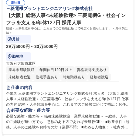
募集職種 【大阪・京都・滋賀】営業事務 ※未経験可
正社員
えて、お客様や社員の状況に合わせ、能動的なサポート、改善の動きも期
三菱電機プラントエンジニアリング株式会社
待され。組織を支えるスペシャリストとして、チームに貢献し、結果的に
社員から頼られる存在になることができます。平均19:30の退勤以降の業
【大阪】総務人事<未経験歓迎> 三菱電機G・社会イン
務の持ち帰りも禁止されており、メリハリのある働き方となります。 学
フラを支える/年休127日 採用人事
歴・資格 学歴：大学院 大学 高専 短大 語学力： 資格：
総務・人事領域を中心に、これまでのご経験に応じて幅広くお任せします。 ＜具体的に
は＞
月給
29万5000円～33万5000円
勤務地
大阪府大阪市北区
業界未経験歓迎
年間休日120日以上
資格取得支援あり
未経験者歓迎
住宅手当あり
時短勤務あり
経験者歓迎
退職金あり
在宅OK
賞与あり
完全週休2日制
交通費支給
仕事の内容
駅近5分以内
土日祝休み
服装自由
寮・社宅あり
食事補助あり
企業名 三菱電機プラントエンジニアリング株式会社 求人名 【大阪】総務
人事＜未経験歓迎＞◇三菱電機G・社会インフラを支える/年休127日 仕事
の内容 総務・人事領域を中心に、これまでのご経験に応じて幅広くお任せ
します。 ＜具体的には＞ ・総務/人事労務（給与・社保・勤怠管理など）
必要な経験・能力等
・採用・教育研修 ・福利厚生運用 など ※基本的には事務所勤務ですが、
必要な経験・能力等 ＜職種未経験歓迎・業界未経験歓迎＞ ～総務、人事
採用や教育等の業務内容により、関西圏以外への日帰り・宿泊を伴う国内
のご経験が無い方でも、意欲のある方であれば未経験OK～ ■歓迎条件：総
出張もございます。 ※担当業務を持ちつつ、お互いに助け合いながら、総
務、人事のご経験をお持ちの方（業界不問） ■求める人物像：・社内外の
務部という組織として協力しながら進める体制です。 募集職種 【大阪】
関係各部門との調整を率先して行い、業務を円滑に遂行できる協調性やコ