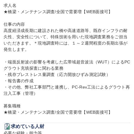
求人名

★橋梁・メンテナンス調査/全国で需要増【WEB面接可】

仕事の内容

高度経済成長期に建設された橋や高速道路等、既存インフラの耐
久性、安全性について、特殊技術を用いた現地調査業務をご担当
いただきます。＊現地調査時には、１～２週間程度の長期出張が
発生します。

・端面反射波の影響を考慮した広帯域超音波法（WUT）によるPC
グラウト充填探査に関わる業務

・残存プレストレス量調査（応力開放ひずみ測定試験）

・報告書の作成

・その他、弊社工事部門と連携し、PC-Rev工法によるグラウト再
注入工事（管理）

募集職種

★橋梁・メンテナンス調査/全国で需要増【WEB面接可】
求めている人材
必要な経験・能力等
