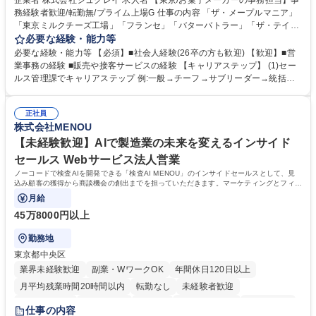
企業名 株式会社シュクレイ 求人名 【東京/お菓子メーカーの事務担当】事
務経験者歓迎/転勤無/プライム上場G 仕事の内容 「ザ・メープルマニア」
「東京ミルクチーズ工場」「フランセ」「バターバトラー」「ザ・テイラ
ー」「DROOLY」等のブランドを多数展開する当社にて、オリジナル菓子
必要な経験・能力等
ブランド商品の事務業務をお任せいたします。 【具体的な業務内容】 ■店
必要な経験・能力等 【必須】■社会人経験(26卒の方も歓迎) 【歓迎】■営
舗からの発注受付/PC入力業務 ■受電対応(社内/社外) ■商品のマスター登
業事務の経験 ■販売や接客サービスの経験 【キャリアステップ】 (1)セー
録 ■日々の売上抽出・報告 ■提携企業への書類送付業務 ■契約書管理業務
ルス管理課でキャリアステップ 例:一般→チーフ→サブリーダー→統括リ
■ホームページへの問い合わせ対応 など 募集職種 【東京/お菓子メーカー
ーダー→マネージャー (2)他ポジションへのキャリアも可能 ※過去、未経
の事務担当】事務経験者歓迎/転勤無/プライム上場G
験で経営管理部内で経理へ異動した方もいらっしゃいます。年3回の面談
正社員
や個別面談を通してご自身のキャリアと向き合っていただき、会社として
株式会社MENOU
もバックアップしていきます。 学歴・資格 学歴：大学院 大学 高専 短大
専修学校 高校 語学力： 資格：
【未経験歓迎】AIで製造業の未来を変えるインサイド
セールス Webサービス法人営業
ノーコードで検査AIを開発できる「検査AI MENOU」のインサイドセールスとして、見
込み顧客の獲得から商談機会の創出までを担っていただきます。マーケティングとフィー
ルドセールスをつなぐ役割として、
月給
45万8000円以上
勤務地
東京都中央区
業界未経験歓迎
副業・WワークOK
年間休日120日以上
月平均残業時間20時間以内
転勤なし
未経験者歓迎
時短勤務あり
経験者歓迎
在宅OK
完全週休2日制
交通費支給
仕事の内容