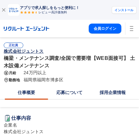
アプリで求人探しをもっと便利に！
インストール
レビュー高評価
無料
会員ログイン
正社員
株式会社ジュントス
橋梁・メンテナンス調査/全国で需要増【WEB面接可】 土
木設備メンテナンス
24万円以上
月給
福岡県福岡市博多区
勤務地
仕事概要
応募について
採用企業情報
仕事内容
企業名

株式会社ジュントス
