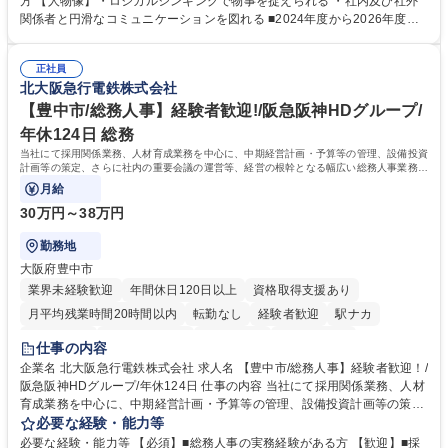
方 【人物像】・ロジカルシンキングで物事を捉えられる ・社内及び社外
鑑みてジョブローテーションを行います。 【育成】OJTでの現場育成や研
関係者と円滑なコミュニケーションを図れる ■2024年度から2026年度ま
修カリキュラムを通じて、Daigasグループの業務で必要となる知識につい
での3ヵ年を対象とする「Daigasグループ中期経営計画2026」を策定しま
て学んでいただきます。 募集職種 【第二新卒】事務系総合職 #関西を代
した。https://www.osakagas.co.jp/company/press/pr2024/1777576_564
表するインフラ企業 #ポテンシャル採用
正社員
72.html ■エネルギーセキュリティの不安定化や気候変動による自然災害の
北大阪急行電鉄株式会社
甚大化など、これまで以上に社会課題解決の重要性が高まっています。
「未来の日常」の創造に向けて持続可能な社会の実現に貢献してまいりま
【豊中市/総務人事】経験者歓迎!/阪急阪神HDグループ/
す。 学歴・資格 学歴：大学院 大学 語学力： 資格：
年休124日 総務
当社にて採用関係業務、人材育成業務を中心に、中期経営計画・予算等の管理、設備投資
計画等の策定、さらに社内の重要会議の運営等、経営の根幹となる幅広い総務人事業務全
般を担当していただきます。
月給
30万円～38万円
勤務地
大阪府豊中市
業界未経験歓迎
年間休日120日以上
資格取得支援あり
月平均残業時間20時間以内
転勤なし
経験者歓迎
駅ナカ
退職金あり
完全週休2日制
交通費支給
駅近5分以内
仕事の内容
土日祝休み
服装自由
昼食補助あり
食事補助あり
企業名 北大阪急行電鉄株式会社 求人名 【豊中市/総務人事】経験者歓迎！/
阪急阪神HDグループ/年休124日 仕事の内容 当社にて採用関係業務、人材
育成業務を中心に、中期経営計画・予算等の管理、設備投資計画等の策
定、さらに社内の重要会議の運営等、経営の根幹となる幅広い総務人事業
必要な経験・能力等
務全般を担当していただきます。 【主な業務内容】 ■採用関係業務および
必要な経験・能力等 【必須】■総務人事の実務経験がある方 【歓迎】■採