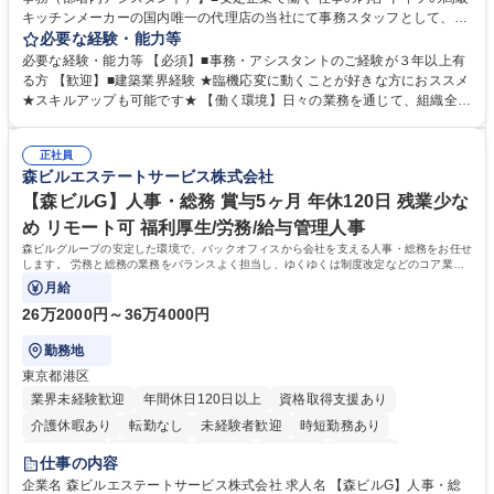
キッチンメーカーの国内唯一の代理店の当社にて事務スタッフとして、部
署内の事務業務全般をお任せいたします。 裁量を持って働いていただける
必要な経験・能力等
ため、スキルアップも可能です。 【部署内の事務業務全般】 ■サンプルの
必要な経験・能力等 【必須】■事務・アシスタントのご経験が３年以上有
仕分け・整理 ■電話応対 ■書類作成（会議資料、お客様宛請求書、支払書
る方 【歓迎】■建築業界経験 ★臨機応変に動くことが好きな方におススメ
類を取りまとめて経理へ提出等） ■ショールームアテンド・運営・予約業
★スキルアップも可能です★ 【働く環境】日々の業務を通じて、組織全体
務 ■広報・PR業務のアシスタント（SNS投稿補助、資料作成など） ■納品
のサポートを行い、成果を実感できる仕事です。また、コミュニケーショ
時の取扱説明書作成・送付（キッチン、機器等の商品） 募集職種 【汐留/
ンスキルや問題解決能力が磨かれ、キャリアアップのチャンスも豊富。チ
インテリア事務（部署内アシスタント）】■安定企業で働く
正社員
ームとの協力や新しいアイデアを活かす場もあり、やりがいを感じながら
森ビルエステートサービス株式会社
働けます。 【歓迎】 ■インテリアの業界のご経験が有る方■PCの作業に慣
れている方 学歴・資格 学歴：大学院 大学 高専 短大 専修学校 語学力： 資
【森ビルG】人事・総務 賞与5ヶ月 年休120日 残業少な
格：
め リモート可 福利厚生/労務/給与管理人事
森ビルグループの安定した環境で、バックオフィスから会社を支える人事・総務をお任せ
します。 労務と総務の業務をバランスよく担当し、ゆくゆくは制度改定などのコア業務
にも挑戦できる、やりがいある環境です。
月給
26万2000円～36万4000円
勤務地
東京都港区
業界未経験歓迎
年間休日120日以上
資格取得支援あり
介護休暇あり
転勤なし
未経験者歓迎
時短勤務あり
経験者歓迎
退職金あり
在宅OK
賞与あり
育休あり
仕事の内容
完全週休2日制
交通費支給
長期歓迎
駅近5分以内
土日祝休み
企業名 森ビルエステートサービス株式会社 求人名 【森ビルG】人事・総