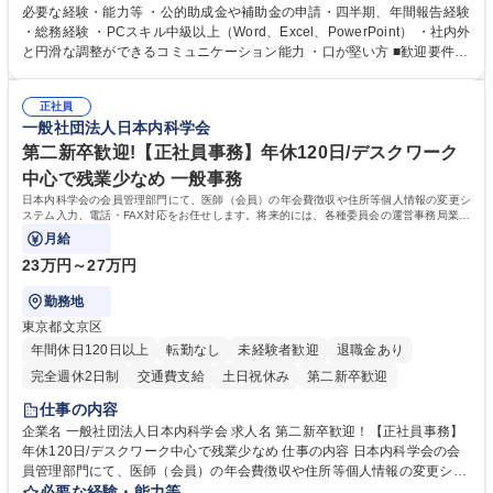
ジションとして活躍いただくことを期待しています。 【総務・人事グルー
必要な経験・能力等 ・公的助成金や補助金の申請・四半期、年間報告経験
プの業務内容】 ・人事制度関連 ・採用活動 ・教育研修の企画、実行 ・勤
・総務経験 ・PCスキル中級以上（Word、Excel、PowerPoint） ・社内外
怠管理 ・官公庁への各種提出 ・法定の会議運営（評議員会、理事会） ・
と円滑な調整ができるコミュニケーション能力 ・口が堅い方 ■歓迎要件
コンプライアンス ・内部規程やルールの管理、整備、文書管理 ・契約関
・採用業務経験 ・英語に抵抗がない方 ・営業経験 学歴・資格 学歴：大学
連 ・衛生管理 ・防災関連・公的助成金の管理・オフィス、ファシリティ
院 大学 高専 短大 専修学校 高校 語学力： 資格：
管理 ・福利厚生関連 ・職員からの問合せ、相談対応 ・その他日常の総務
正社員
一般社団法人日本内科学会
業務全般 募集職種 【東京／文京区】公益財団法人の総務人事業務／年間
休日125日
第二新卒歓迎!【正社員事務】年休120日/デスクワーク
中心で残業少なめ 一般事務
日本内科学会の会員管理部門にて、医師（会員）の年会費徴収や住所等個人情報の変更シ
ステム入力、電話・FAX対応をお任せします。将来的には、各種委員会の運営事務局業務
などにも幅広く携わっていただきます。
月給
23万円～27万円
勤務地
東京都文京区
年間休日120日以上
転勤なし
未経験者歓迎
退職金あり
完全週休2日制
交通費支給
土日祝休み
第二新卒歓迎
仕事の内容
企業名 一般社団法人日本内科学会 求人名 第二新卒歓迎！【正社員事務】
年休120日/デスクワーク中心で残業少なめ 仕事の内容 日本内科学会の会
員管理部門にて、医師（会員）の年会費徴収や住所等個人情報の変更シス
テム入力、電話・FAX対応をお任せします。将来的には、各種委員会の運
必要な経験・能力等