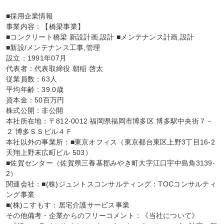
■採用企業情報

事業内容：【橋梁事業】

■コンクリート橋梁 新設計画,設計 ■メンテナンス計画,設計

■新設/メンテナンス工事,管理

設立：1991年07月

代表者：代表取締役 朝稲 啓太

従業員数：63人

平均年齢：39.0歳

資本金：50百万円

株式公開：非公開

本社所在地：〒812-0012 福岡県福岡市博多区 博多駅中央街７－
２ 博多ＳＳビル４Ｆ

本社以外の事業所：■東京オフィス（東京都台東区上野3丁目16-2 
天翔上野末広町ビル 503）

■佐賀センター（佐賀県三養基郡みやき町大字江口宇中島角3139-
2）

関連会社：■(株)ジュントスコンサルティング：TOCコンサルティ
ング事業

■(株)こすもす：居宅介護サービス事業

その他備考・企業からのフリーコメント：《当社について》
