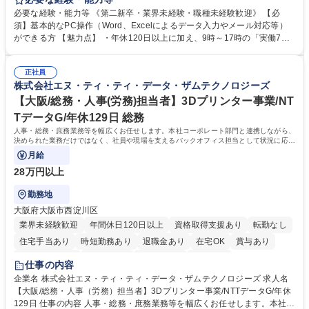
営事務局業務などにも幅広く携わっていただきます。 【会員管理・データ
必要な経験・能力等 《第二新卒・業界未経験・職種未経験歓迎》 【必
入力業務】 ・医師（会員）の住所変更、個人情報のシステム登録・更新
須】基本的なPC操作（Word、Excelによるデータ入力やメール対応等）
・年会費の徴収管理や入金データの照合確認 【問い合わせ対応】 ・会員
ができる方 【魅力点】 ・年休120日以上に加え、9時～17時の「実働7時
（医師）からの電話、FAX、ネット申請に伴う相談受付 ・複雑な案件のへ
間勤務」で残業も少なくワークライフバランスは抜群です。 【将来的な業
のエスカレーション・連携対応 募集職種 第二新卒歓迎！【正社員事務】
務（各種委員会運営）】 ・学会内における各種委員会のスケジュール調
年休120日/デスクワーク中心で残業少なめ
正社員
整、資料作成、当日の運営サポート 学歴・資格 学歴：大学院 大学 語学
株式会社エヌ・ティ・ティ・データ・ザムテクノロジーズ
力： 資格：
【大阪/総務・人事(労務)担当者】3Dプリンター事業/NT
TデータG/年休129日 総務
人事・総務・庶務業務等を幅広くお任せします。本社コーポレート部門と連携しながら、
決められた業務だけではなく、社員や現場を支えるバックオフィス担当として状況に応じ
て柔軟に対応いただくことを期待します。
月給
28万円以上
勤務地
大阪府大阪市西淀川区
業界未経験歓迎
年間休日120日以上
資格取得支援あり
転勤なし
住宅手当あり
時短勤務あり
退職金あり
在宅OK
賞与あり
完全週休2日制
交通費支給
土日祝休み
服装自由
仕事の内容
企業名 株式会社エヌ・ティ・ティ・データ・ザムテクノロジーズ 求人名
【大阪/総務・人事（労務）担当者】3Dプリンター事業/NTTデータG/年休
129日 仕事の内容 人事・総務・庶務業務等を幅広くお任せします。本社コ