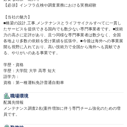
【必須】インフラ点検や調査業務における実務経験

【当社の魅力】

■橋梁の設計,工事,メンテナンスとライフサイクルすべてに一貫し
たサービスを提供できる国内でも数少ない専門事業者です。■技術
力の高さに定評があり、且つ同様な専門事業者は数少なく、全国
各地より多数の依頼を受け業績を拡張中。■今後は海外への事業展
開も視野に入れており、高い技術力で全国から海外へも貢献でき
る、やりがいのある事業です。

学歴・資格

学歴：大学院 大学 高専 短大

語学力：

資格：第一種運転免許普通自動車
職場環境
配属先情報

メンテナンス調査2名(案件増加に伴う専門チーム強化のための増
員です。