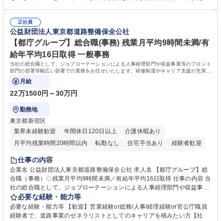
article17/ ※動画 https://youtu.be/H-S7HaJqqbg 募集職種 【東京都】本支
ての就業経験1年以上 【歓迎】■金融業界での就業経験■銀行での預金為替
店の窓口業務(事務手続受付/資産運用提案)/後方事務/ロビー応対
事務経験 ■金融商品の提案・販売経験 ≪魅力≫研修やOJT環境が整ってい
正社員
るので安心して入行いただけます。 幅広いキャリアの選択肢があり、公募
公益財団法人東京都道路整備保全公社
や社内副業等を活用し、 一人ひとりが挑戦できるカルチャーが浸透してい
ます。 学歴・資格 学歴：大学院 大学 高専 短大 専修学校 高校 語学力：
【都庁グループ】総合職(事務) 残業月平均9時間未満/有
資格：
給年平均16日取得 一般事務
当社の総合職として、ジョブローテーションによる人事経理部門や収益事業等のフロント
部門の部署等幅広い部署での業務をお任せいたします。研修制度やキャリア支援が充実し
ております！ ※下記業務詳細
月給
22万1500円～30万円
勤務地
東京都新宿区
業界未経験歓迎
年間休日120日以上
介護休暇あり
月平均残業時間20時間以内
転勤なし
住宅手当あり
経験者歓迎
研修あり
退職金あり
賞与あり
完全週休2日制
交通費支給
仕事の内容
駅近5分以内
資格取得手当あり
食事補助あり
企業名 公益財団法人東京都道路整備保全公社 求人名 【都庁グループ】総
合職（事務）◇残業月平均9時間未満／有給年平均16日取得 仕事の内容 当
社の総合職として、ジョブローテーションによる人事経理部門や収益事業
等のフロント部門の部署等幅広い部署での業務をお任せいたします。研修
必要な経験・能力等
制度やキャリア支援が充実しております！ ※下記業務詳細 【業務詳細】■
必要な経験・能力等 【歓迎】営業経験or総務/人事/経理経験or官公庁職員
管理部門：広報、人事、経理など当公社の運営に係る管理業務 ■収益部
経験者で、道路事業のゼネラリストとしてのキャリアを積みたい方【社