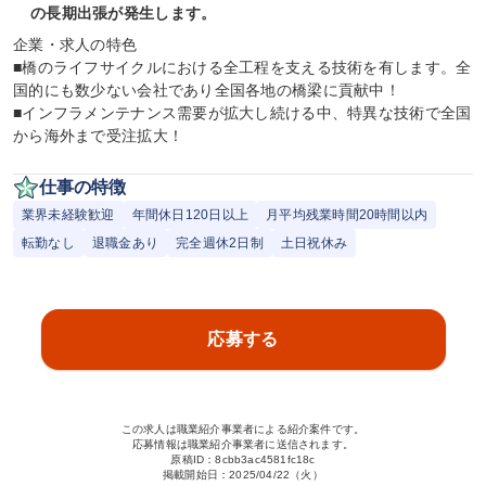
の長期出張が発生します。
企業・求人の特色

■橋のライフサイクルにおける全工程を支える技術を有します。全
国的にも数少ない会社であり全国各地の橋梁に貢献中！

■インフラメンテナンス需要が拡大し続ける中、特異な技術で全国
から海外まで受注拡大！
仕事の特徴
業界未経験歓迎
年間休日120日以上
月平均残業時間20時間以内
転勤なし
退職金あり
完全週休2日制
土日祝休み
応募する
この求人は職業紹介事業者による紹介案件です。
応募情報は職業紹介事業者に送信されます。
原稿ID：
8cbb3ac4581fc18c
掲載開始日：
2025/04/22（火）