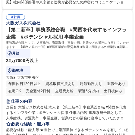
門：駐車場の新規開拓、管理運営、新宿駅西口広場の「イベントコーナ
風】社内関係部署や東京都と連携が必要なため綿密にコミュニケーション
ー」などの管理運営 ■道路部門：整備の急がれる骨格幹線道路や木造住宅
を図っています。 【業務の魅力】■幅広く携われる：総合職（事務）で
密集地域の特定整備路線の用地取得、道路に関する普及啓発事業、都内の
は、駐車場の管理運営や道路用地の取得、公益財団法人の中枢を担う管理
道路施設や道路工事現場の見学ツアー事業 ※入社後は上記いずれかの部門
正社員
部門など多岐に渡る業務を経験できます。 ■様々なプロジェクト：駐車場
大阪ガス株式会社
へ配属。※業務内容変更の範囲：会社の定める業務 募集職種 【都庁グル
事業の他、新宿駅西口広場内に設置された照明を兼ねた広告「ブライトサ
ープ】総合職（事務）◇残業月平均9時間未満／有給年平均16日取得
イン」の管理運営を行うなど、事業収益を生み出す活動を積極的に行って
【第二新卒】事務系総合職 #関西を代表するインフラ
います。 学歴・資格 学歴：大学院 大学 高専 短大 専修学校 高校 語学力：
企業 #ポテンシャル採用 事業企画
資格：
事務系総合職として、人事総務、資源海外、事業企画、営業などの業務に従事していただ
きます。 【業務内容の一例】■所属事業部の勤労業務 ■海外に関係する各種業務 ■営業部
門の企画スタッフ、ルート営業
月給
22万7000円以上
勤務地
大阪府大阪市中央区
年間休日120日以上
資格取得支援あり
時短勤務あり
退職金あり
在宅OK
完全週休2日制
交通費支給
駅近5分以内
土日祝休み
服装自由
第二新卒歓迎
寮・社宅あり
食事補助あり
仕事の内容
企業名 大阪ガス株式会社 求人名 【第二新卒】事務系総合職 #関西を代表
するインフラ企業 #ポテンシャル採用 仕事の内容 事務系総合職として、
人事総務、資源海外、事業企画、営業などの業務に従事していただきま
す。 【業務内容の一例】■所属事業部の勤労業務 ■海外に関係する各種業
必要な経験・能力等
務 ■営業部門の企画スタッフ、ルート営業 【キャリアパス】入社後の配属
必要な経験・能力等 ★当社でご活躍期待できるポテンシャルを有している
ポジションで一定期間ご活躍頂いた後、本人の適性及び将来のキャリアを