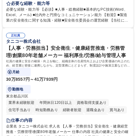
ーポレート部門と連携しながら、決められた業務だけではなく、社員や現
必要な経験・能力等
場を支えるバックオフィス担当として状況に応じて柔軟に対応いただくこ
必要な経験・能力等 【必須】■人事・総務経験■基本的なPC技術(Word、
とを期待します。 【詳細】■入退社手続き、社員情報管理■入社時オリエ
Excel、メール) ■社内外と円滑なコミュニケーション能力 【歓迎】■製造
ンテーションの実施■勤怠・各種申請内容の確認■採用業務のサポート■来
業の安全衛生に関する知識・経験■安全衛生委員会の運営経験 【当社につ
客・電話対応 ■郵便物の受領・発送・管理■オフィス設備・備品管理■建
いて】 ◎設立したばかりの会社であり、一緒に企業を立ち上げ・拡大しよ
物・設備修繕の手配及び業者対応■押印・契約書管理等の庶務業務■安全衛
うという意欲のある方を求めています。 ◎経営に近い立場で幅広くキャリ
生に関する業務等■健康診断、産業医面談、休職・復職手続き等の労務サ
正社員
アが磨けます。 ◎NTTデータグループであり福利厚生は充実しているとと
タニコー株式会社
ポート■社内ルールの運用・各種社内案内■その他、拠点運営に関わる管理
もに、働き方改革も推進しています。 学歴・資格 学歴：大学院 大学 高専
部門業務 募集職種 【大阪/総務・人事（労務）担当者】3Dプリンター事
短大 専修学校 語学力： 資格：
【人事・労務担当】安全衛生・健康経営推進・労務管
業/NTTデータG/年休129日
理/創業80年老舗メーカー 福利厚生/労務/給与管理人事
社員の健康と安全の確保・向上を軸に、組織全体の生産性向上および企業価値の向上のた
め、経営層と密接に連携しながら、定型業務にとどまらず、制度設計や施策立案などの上
流工程から関与していただきます。
月給
30万8557円～41万7939円
勤務地
東京都品川区
業界未経験歓迎
年間休日120日以上
資格取得支援あり
住宅手当あり
時短勤務あり
経験者歓迎
退職金あり
賞与あり
完全週休2日制
交通費支給
駅近5分以内
土日祝休み
仕事の内容
寮・社宅あり
企業名 タニコー株式会社 求人名 【人事・労務担当】安全衛生・健康経営
推進・労務管理/創業80年老舗メーカー 仕事の内容 社員の健康と安全の確