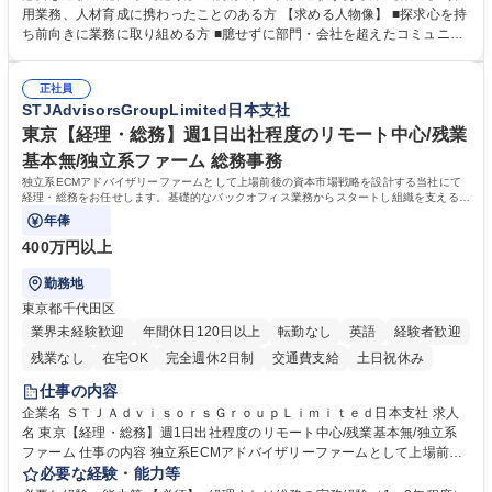
人材育成(社員研修)業務の推進 ■中期経営計画および予算等の管理 ■設備
用業務、人材育成に携わったことのある方 【求める人物像】 ■探求心を持
投資計画等の策定 ■社内の重要会議の運営 ■その他総務人事業務全般 【入
ち前向きに業務に取り組める方 ■臆せずに部門・会社を超えたコミュニケ
社後】入社後は採用や育成をメインに担当し将来的には経営根幹に関わる
ーションの取れる方 ■自分で考えて行動のできる方 ■第二の創業期を迎え
総務人事業務全般へ幅広く従事していただきます。 募集職種 【豊中市/総
る当社で組織の次代を担うネクスト人材として長期的に成長したい方 ■周
務人事】経験者歓迎！/阪急阪神HDグループ/年休124日
正社員
囲のメンバーと協調しつつ主体性を持って能動的に業務を推進できる方 学
STJAdvisorsGroupLimited日本支社
歴・資格 学歴：大学院 大学 高専 短大 専修学校 高校 語学力： 資格：
東京【経理・総務】週1日出社程度のリモート中心/残業
基本無/独立系ファーム 総務事務
独立系ECMアドバイザリーファームとして上場前後の資本市場戦略を設計する当社にて
経理・総務をお任せします。基礎的なバックオフィス業務からスタートし組織を支える専
任担当として広く活躍できる環境です。
年俸
400万円以上
勤務地
東京都千代田区
業界未経験歓迎
年間休日120日以上
転勤なし
英語
経験者歓迎
残業なし
在宅OK
完全週休2日制
交通費支給
土日祝休み
仕事の内容
企業名 ＳＴＪＡｄｖｉｓｏｒｓＧｒｏｕｐＬｉｍｉｔｅｄ日本支社 求人
名 東京【経理・総務】週1日出社程度のリモート中心/残業基本無/独立系
ファーム 仕事の内容 独立系ECMアドバイザリーファームとして上場前後
の資本市場戦略を設計する当社にて経理・総務をお任せします。基礎的な
必要な経験・能力等