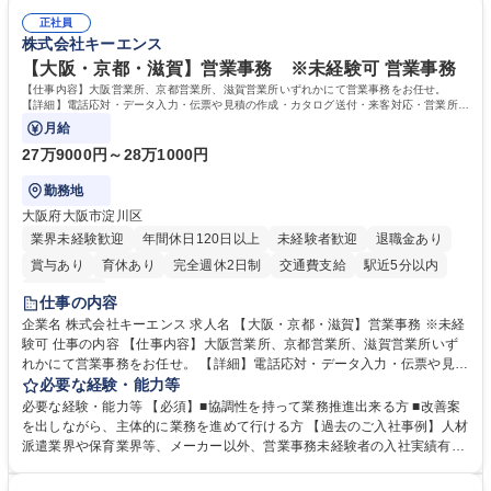
人チャットボット対応など。 【1日の対応件数】■電話：月間一人当たり
施する予定です。独り立ち以降もしっかりフォローする体制を整えていま
平均100件前後■メール・手紙：同上40件前後 募集職種 中野本社【お客様
正社員
すのでご安心ください。 【当社について】キリングループの広報機能を担
株式会社キーエンス
相談室】お客様のお声をもとにより良い商品づくりへ貢献
う会社として、お客様との出会いを大切にし、磨き上げたホスピタリティ
を込めてコミュニケーションをとりながら広報関連業務を行っておりま
【大阪・京都・滋賀】営業事務 ※未経験可 営業事務
す。 学歴・資格 学歴：大学院 大学 高専 短大 専修学校 高校 語学力： 資
【仕事内容】大阪営業所、京都営業所、滋賀営業所いずれかにて営業事務をお任せ。
格：
【詳細】電話応対・データ入力・伝票や見積の作成・カタログ送付・来客対応・営業所内
で発生する事務業務や業務改善をお任せ。
月給
27万9000円～28万1000円
勤務地
大阪府大阪市淀川区
業界未経験歓迎
年間休日120日以上
未経験者歓迎
退職金あり
賞与あり
育休あり
完全週休2日制
交通費支給
駅近5分以内
土日祝休み
仕事の内容
企業名 株式会社キーエンス 求人名 【大阪・京都・滋賀】営業事務 ※未経
験可 仕事の内容 【仕事内容】大阪営業所、京都営業所、滋賀営業所いず
れかにて営業事務をお任せ。 【詳細】電話応対・データ入力・伝票や見積
の作成・カタログ送付・来客対応・営業所内で発生する事務業務や業務改
必要な経験・能力等
善をお任せ。 【教育制度】ご入社後、育成担当とペアになりながらOJTに
必要な経験・能力等 【必須】■協調性を持って業務推進出来る方 ■改善案
て業務を覚えていただくことが可能です。業務システムがきちんと構築さ
を出しながら、主体的に業務を進めて行ける方 【過去のご入社事例】人材
れているため、スムーズに仕事に慣れることができる環境です。また、
派遣業界や保育業界等、メーカー以外、営業事務未経験者の入社実績有
「チームで成果を出す文化」があり、良いやり方を積極的に共有しながら
【当社の事務職について】単なる事務ではなく主体性を発揮したサポート
常に改善を目指す風土のため、安心して業務に取り組んでいただけます。
により、キーエンスの付加価値向上に貢献します。ベースの定型業務に加