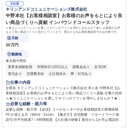
正社員
キリンアンドコミュニケーションズ株式会社
中野本社【お客様相談室】お客様のお声をもとにより良
い商品づくりへ貢献 インバウンドコールスタッフ
≪★コミュニケーションを通してキリンのファンを増やしませんか？★≫ お客様のお声
をより良い商品づくりに活かしていく上で、窓口となるお客様相談室でのお仕事です。
月給
30万円
勤務地
東京都中野区
業界未経験歓迎
年間休日120日以上
退職金あり
在宅OK
賞与あり
交通費支給
土日祝休み
寮・社宅あり
仕事の内容
企業名 キリンアンドコミュニケーションズ株式会社 求人名 中野本社【お
客様相談室】お客様のお声をもとにより良い商品づくりへ貢献 仕事の内容
≪★コミュニケーションを通してキリンのファンを増やしませんか？★≫
お客様のお声をより良い商品づくりに活かしていく上で、窓口となるお客
必要な経験・能力等
様相談室でのお仕事です。 日々お客様からいただくキリングループへのご
必要な経験・能力等 【必須】コールセンターやお客様相談室の業務経験、
意見を、企業活動に活かしています。お客様からの声に迅速かつ誠意をも
PCが使える方（Word・Excel）【働き方】在宅勤務・リモートワーク相
って対応、情報提供するとともにグループ内活動に反映しています。 【具
談可/月平均残業7～8時間程度 【入社後の研修】着任から1か月は電話対応
体的には】電話応対、メール、お手紙対応、ご指摘品調査報告書作成、有
のOJTを中心に実施し、電話対応に慣れた段階でメール・手紙のOJTを実