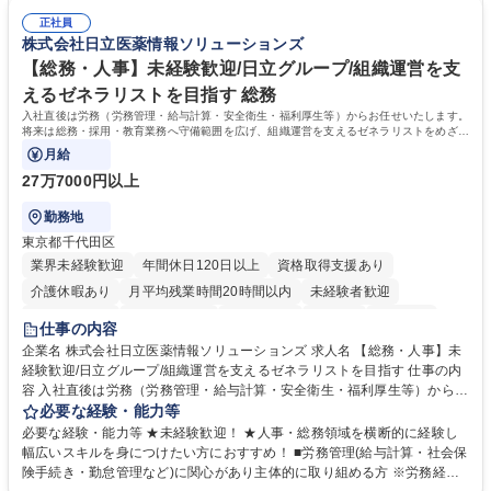
総務人事＜未経験歓迎＞◇三菱電機G・社会インフラを支える/年休127日
ミュニケーション能力を持っている方 ・人事総務領域に興味がありゼネラ
正社員
リスト志向をお持ちの方 学歴・資格 学歴：大学院 大学 語学力： 資格：
株式会社日立医薬情報ソリューションズ
【総務・人事】未経験歓迎/日立グループ/組織運営を支
えるゼネラリストを目指す 総務
入社直後は労務（労務管理・給与計算・安全衛生・福利厚生等）からお任せいたします。
将来は総務・採用・教育業務へ守備範囲を広げ、組織運営を支えるゼネラリストをめざせ
ます。
月給
27万7000円以上
勤務地
東京都千代田区
業界未経験歓迎
年間休日120日以上
資格取得支援あり
介護休暇あり
月平均残業時間20時間以内
未経験者歓迎
住宅手当あり
時短勤務あり
退職金あり
在宅OK
賞与あり
仕事の内容
育休あり
完全週休2日制
交通費支給
土日祝休み
寮・社宅あり
企業名 株式会社日立医薬情報ソリューションズ 求人名 【総務・人事】未
経験歓迎/日立グループ/組織運営を支えるゼネラリストを目指す 仕事の内
容 入社直後は労務（労務管理・給与計算・安全衛生・福利厚生等）からお
任せいたします。将来は総務・採用・教育業務へ守備範囲を広げ、組織運
必要な経験・能力等
営を支えるゼネラリストをめざせます。 ・初期業務：労働時間管理、給与
必要な経験・能力等 ★未経験歓迎！ ★人事・総務領域を横断的に経験し
計算、社会保険対応、福利厚生管理、安全衛生、健康経営推進等をお任せ
幅広いスキルを身につけたい方におすすめ！ ■労務管理(給与計算・社会保
します。ご経験に応じて、休職者管理など、幅広く経験を積んでいただき
険手続き・勤怠管理など)に関心があり主体的に取り組める方 ※労務経験
ます。 ・将来的な広がり：総務・採用・教育・税務対応・経営企画等。