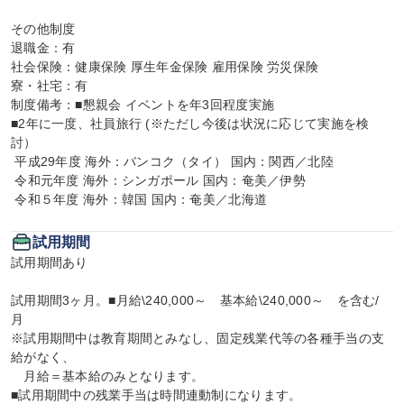
その他制度

退職金：有

社会保険：健康保険 厚生年金保険 雇用保険 労災保険

寮・社宅：有

制度備考：■懇親会 イベントを年3回程度実施

■2年に一度、社員旅行 (※ただし今後は状況に応じて実施を検
討）

 平成29年度 海外：バンコク（タイ） 国内：関西／北陸

 令和元年度 海外：シンガポール 国内：奄美／伊勢

 令和５年度 海外：韓国 国内：奄美／北海道
試用期間
試用期間あり

試用期間3ヶ月。■月給\240,000～　基本給\240,000～　を含む/
月　

※試用期間中は教育期間とみなし、固定残業代等の各種手当の支
給がなく、

　月給＝基本給のみとなります。

■試用期間中の残業手当は時間連動制になります。
