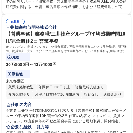
会議の調整・アジェンダ準備・議事録作成 ■研究報告書、試験関連資料、
での研究サポート／研究事務／臨床開発事務等の実務経験 AMED等の公的
SOP等の整備・版管理・保管 ■研究開発の進捗・タイムライン・予算執行
研究費に関する「申請・報告書類の作成補助」および「経費管理」の実務
管理サポート ■AMED等公的研究費の申請・報告書類作成補助および経費
経験 【尚可】 ■URA経験または産学連携・研究費管理の経験 ■AMED等の
管理 ■社内外関係者との連絡調整・その他研究開発に関わる総務・庶務 募
公的研究費の申請・執行管理経験 ■英語での文書読解・メール対応力 【働
集職種 研究事務【フルリモート・時短勤務可】
正社員
き方について】フルリモートやハイブリッド勤務、時短勤務など個々のラ
三井物産都市開発株式会社
イフスタイルに応じた柔軟な働き方が可能です。育児や介護との両立も応
【営業事務】業務職/三井物産グループ/平均残業時間10
援します。 学歴・資格 学歴：大学院 大学 語学力： 資格：
H/完全週休2日 営業事務
オフィスビル、賃貸マンション、物流倉庫等の不動産開発事業における用地取得、開発推
進、賃貸運営、売却、仲介・活用提案等を行う営業部門において事務業務を担当いただき
ます。
月給
30万9500円～43万4000円
勤務地
東京都港区
業界未経験歓迎
年間休日120日以上
資格取得支援あり
介護休暇あり
月平均残業時間20時間以内
転勤なし
退職金あり
在宅OK
賞与あり
育休あり
完全週休2日制
交通費支給
仕事の内容
駅近5分以内
土日祝休み
寮・社宅あり
企業名 三井物産都市開発株式会社 求人名 【営業事務】業務職/三井物産グ
ループ/平均残業時間10H/完全週休2日 仕事の内容 オフィスビル、賃貸マ
ンション、物流倉庫等の不動産開発事業における用地取得、開発推進、賃
貸運営、売却、仲介・活用提案等を行う営業部門において事務業務を担当
必要な経験・能力等
いただきます。 【詳細】・契約書管理、契約書製本、捺印対応、ファイリ
必要な経験・能力等 【必須条件】■学歴：4年制大学卒業以上【歓迎】■宅