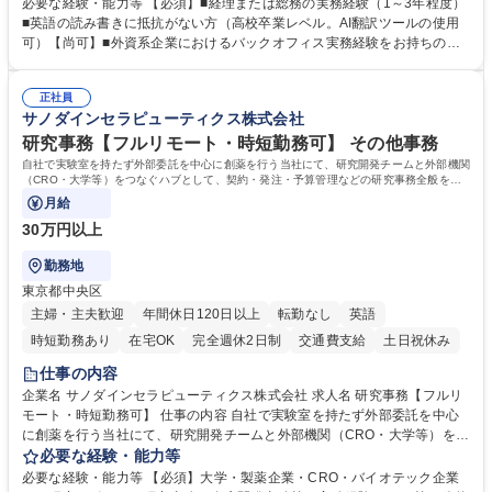
バックオフィス業務からスタートし組織を支える専任担当として広く活躍
必要な経験・能力等 【必須】■経理または総務の実務経験（1～3年程度）
できる環境です。 ■日常経理、月次および年次決算サポート業務 ■本国
■英語の読み書きに抵抗がない方（高校卒業レベル。AI翻訳ツールの使用
（グローバル）との英文メール対応（AI翻訳ツール等を使用しての対応で
可）【尚可】■外資系企業におけるバックオフィス実務経験をお持ちの方
問題ございません） ■オフィス環境整備、郵便物の発送・受取等の総務業
【必須・尚可要件】簿記などの特別な資格や、TOEIC等のスコアは求めて
務全般 ■その他バックオフィス関連サポート ※ご経験に合わせて無理なく
おりません。日々の事務処理を丁寧かつ正確に行える方を歓迎します。
業務をお任せします。残業も基本的には発生せず、ご自身のペースで業務
正社員
【働き方について】現在は週4日程度の在宅勤務を実施しており、ワーク
サノダインセラピューティクス株式会社
を進めやすく定着率の高い環境です。 募集職種 東京【経理・総務】週1日
ライフバランスを重視する方に最適な環境です（フルリモートも面接で相
出社程度のリモート中心/残業基本無/独立系ファーム
談可）。【求める人物像】幅広いバックオフィス業務に柔軟に対応でき、
研究事務【フルリモート・時短勤務可】 その他事務
社内外と円滑にコミュニケーションを取りながら業務を推進できる方 学
自社で実験室を持たず外部委託を中心に創薬を行う当社にて、研究開発チームと外部機関
歴・資格 学歴：大学院 大学 高専 短大 専修学校 高校 語学力： 資格：
（CRO・大学等）をつなぐハブとして、契約・発注・予算管理などの研究事務全般をお
任せします。
月給
30万円以上
勤務地
東京都中央区
主婦・主夫歓迎
年間休日120日以上
転勤なし
英語
時短勤務あり
在宅OK
完全週休2日制
交通費支給
土日祝休み
仕事の内容
企業名 サノダインセラピューティクス株式会社 求人名 研究事務【フルリ
モート・時短勤務可】 仕事の内容 自社で実験室を持たず外部委託を中心
に創薬を行う当社にて、研究開発チームと外部機関（CRO・大学等）をつ
なぐハブとして、契約・発注・予算管理などの研究事務全般をお任せしま
必要な経験・能力等
す。 ■見積取得、発注、検収、請求処理等の事務手続き ■委託先との定例
必要な経験・能力等 【必須】大学・製薬企業・CRO・バイオテック企業