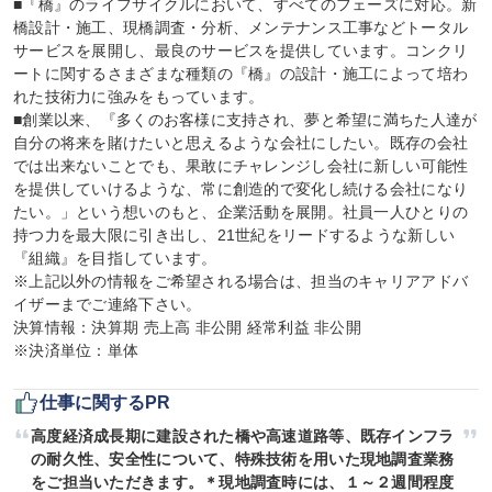
■『橋』のライフサイクルにおいて、すべてのフェーズに対応。新
橋設計・施工、現橋調査・分析、メンテナンス工事などトータル
サービスを展開し、最良のサービスを提供しています。コンクリ
ートに関するさまざまな種類の『橋』の設計・施工によって培わ
れた技術力に強みをもっています。

■創業以来、『多くのお客様に支持され、夢と希望に満ちた人達が
自分の将来を賭けたいと思えるような会社にしたい。既存の会社
では出来ないことでも、果敢にチャレンジし会社に新しい可能性
を提供していけるような、常に創造的で変化し続ける会社になり
たい。」という想いのもと、企業活動を展開。社員一人ひとりの
持つ力を最大限に引き出し、21世紀をリードするような新しい
『組織』を目指しています。

※上記以外の情報をご希望される場合は、担当のキャリアアドバ
イザーまでご連絡下さい。

決算情報：決算期 売上高 非公開 経常利益 非公開

※決済単位：単体
仕事に関するPR
高度経済成長期に建設された橋や高速道路等、既存インフラ
の耐久性、安全性について、特殊技術を用いた現地調査業務
をご担当いただきます。＊現地調査時には、１～２週間程度