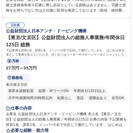
ング、登記簿取得、調書取得・支払業務（各種費用支払、支払管理、請
建士資格保有者※応募に際し必須としている資格はありません。宅建士資
求・支払データ登録、取引先マスター申請対応）・予算作成及び予実管
格をお持ちでない方は入社後に取得を推奨しております（取得・維持費用
理・各種稟議書、報告書作成業務・各種台帳管理、交際費・会議費支払報
の一部補助あり） 【求める人物像】 ・向学心豊かで、主体的に行動でき
告書作成及び月次管理・部内総務庶務全般 など※※配属先によっては上記
る方。 ・社内外の多様な関係者と協調して業務を進められるコミュニケー
の他に担当頂く業務が発生する場合があります。 募集職種 【営業事務】
正社員
ション力がある方。 ・チャレンジを厭わず、粘り強く業務に取り組める
公益財団法人日本アンチ・ドーピング機構
業務職/三井物産グループ/平均残業時間10H/完全週休2日
方。多様な関係者と謙虚に信頼関係を構築でき、期限を意識したスケジュ
ール管理が出来る方。※将来的に他部署（営業部門、コーポレート部門）
【東京/文京区】公益財団法人の総務人事業務/年間休日
へのジョブローテーションの可能性があります。 学歴・資格 学歴：大学
125日 総務
院 大学 語学力： 資格：宅地建物取引士
下記業務を部長1名、課長1名、メンバー2名で分担して遂行しています。 はじめは担当
者として業務を覚えていただき、ゆくゆくはリーダーやマネージャーポジションとして活
躍いただくことを期待しています。
月給
27万円～35万円
勤務地
東京都文京区
業界未経験歓迎
副業・WワークOK
年間休日120日以上
月平均残業時間20時間以内
転勤なし
英語
退職金あり
在宅OK
賞与あり
育休あり
完全週休2日制
交通費支給
土日祝休み
仕事の内容
食事補助あり
企業名 公益財団法人日本アンチ・ドーピング機構 求人名 【東京／文京
区】公益財団法人の総務人事業務／年間休日125日 仕事の内容 下記業務を
部長1名、課長1名、メンバー2名で分担して遂行しています。 はじめは担
当者として業務を覚えていただき、ゆくゆくはリーダーやマネージャーポ
必要な経験・能力等