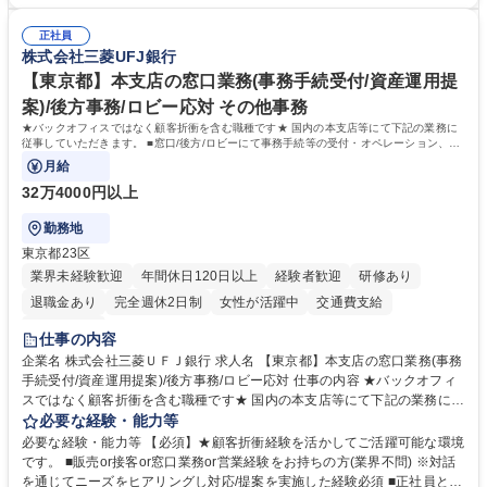
者は早期にご活躍いただけます。 ■チームで仕事を推進できる方■将来は
★メンバーがマンツーマンで丁寧に教えるため、ご経験が浅くても安心！
マネジメント職として活躍したい 【尚可】■人事、労務、採用、教育業務
幅広く経験を積みたい意欲がある方に最適な環境です。 募集職種 【総
正社員
のご経験 ■労務管理（給与計算・社会保険手続き・勤怠管理など）の経験
株式会社三菱UFJ銀行
務・人事】未経験歓迎/日立グループ/組織運営を支えるゼネラリストを目
■衛生管理者の資格をお持ちの方 学歴・資格 学歴：大学院 大学 高専 短大
指す
専修学校 高校 語学力： 資格：
【東京都】本支店の窓口業務(事務手続受付/資産運用提
案)/後方事務/ロビー応対 その他事務
★バックオフィスではなく顧客折衝を含む職種です★ 国内の本支店等にて下記の業務に
従事していただきます。 ■窓口/後方/ロビーにて事務手続等の受付・オペレーション、お
客様対応
月給
32万4000円以上
勤務地
東京都23区
業界未経験歓迎
年間休日120日以上
経験者歓迎
研修あり
退職金あり
完全週休2日制
女性が活躍中
交通費支給
土日祝休み
仕事の内容
企業名 株式会社三菱ＵＦＪ銀行 求人名 【東京都】本支店の窓口業務(事務
手続受付/資産運用提案)/後方事務/ロビー応対 仕事の内容 ★バックオフィ
スではなく顧客折衝を含む職種です★ 国内の本支店等にて下記の業務に従
事していただきます。 ■窓口/後方/ロビーにて事務手続等の受付・オペレ
必要な経験・能力等
ーション、お客様対応 ■窓口にて、ご来店された個人のお客様に対して金
必要な経験・能力等 【必須】★顧客折衝経験を活かしてご活躍可能な環境
融商品のご提案 ■効率的な事務運用の検討・構築等 ≪業務紹介：ご応募前
です。 ■販売or接客or窓口業務or営業経験をお持ちの方(業界不問) ※対話
に必ずご覧ください≫ ※記事 https://www.mysite.bk.mufg.jp/career/circle/
を通じてニーズをヒアリングし対応/提案を実施した経験必須 ■正社員とし