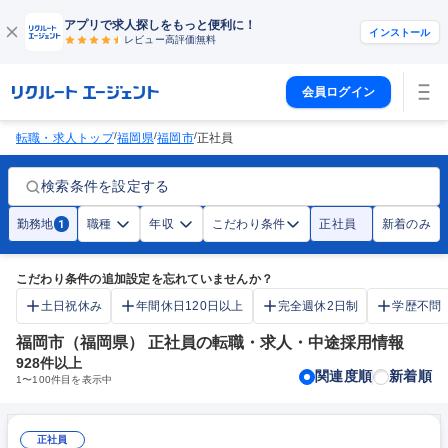
アプリで求人探しをもっと便利に！
インストール
レビュー高評価
無料
会員ログイン
/
/
/
転職・求人トップ
福岡県
福岡市
正社員
検索条件を設定する
勤務地
職種
年収
こだわり条件
正社員
新着のみ
1
こだわり条件の追加設定を忘れていませんか？
土日祝休み
年間休日120日以上
完全週休2日制
学歴不問
福岡市（福岡県） 正社員の転職・求人・中途採用情報
928
件以上
関連度順
新着順
1
〜
100
件目を表示中
正社員