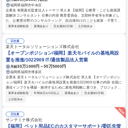
福岡県福岡市中央区
企業名 有限責任監査法人トーマツ 求人名 【福岡】公教育・こども政策課
題解決コンサルタント 仕事の内容 教育委員会、文部科学省等を対象とし
た、公教育分野のコンサルティング、自治体向けのこども政策・子育て支
援分野に関するコンサルティング・企画支援業務を担当いただきます。
業界未経験歓迎
退職金あり
完全週休2日制
土日祝休み
【具体的な業務例】 ・自治体、関係機関へのヒアリング ・各種データ分
析、課題整理、提言作成 ・審議会、検討会、庁内会議等の運営支援、ファ
シリテーション ・施策推進に向けた実行支援 ・研修、ワークショップの
正社員
楽天トータルソリューションズ株式会社
企画運営 募集職種 【福岡】公教育・こども政策課題解決コンサルタント
【オープンポジション/福岡】楽天モバイルの基地局設
置を推進/1022909 IT/通信製品法人営業
30万1000円～55万5000円
月給
福岡県福岡市博多区
企業名 楽天トータルソリューションズ株式会社 求人名 【オープンポジシ
ョン/福岡】楽天モバイルの基地局設置を推進/1022909 仕事の内容 全国に
通信インフラを構築・維持するために基地局戦略に基づき、プロジェクト
の発足から達成までのマネジメントを担っていただきます。大規模プロジ
業界未経験歓迎
年間休日120日以上
退職金あり
完全週休2日制
ェクトを推進するマネジメント能力を身につけられます。 【業務詳細】■
土日祝休み
基地局設置進捗管理：屋外/屋内/地下鉄トンネルにおける基地局設置進捗
を管理し、電波発射の時期や場所をコントロール■全国工事会社連携：工
事会社と連携し、マイルストーン策定、進捗管理■課題解決と調整：プロ
正社員
ジェクト課題に迅速に対応し解決■ドキュメント精査と品質向上：ドキュ
サンテミナ株式会社
メントの確認・精査とプロセス改善■基地局運用・保守サポート：電波発
【福岡】ペット用品ECのカスタマーサポート/委託先管