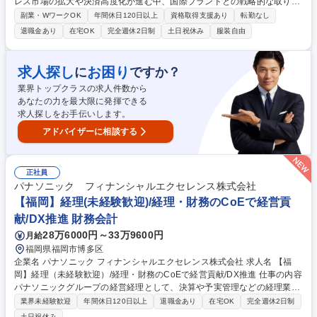
レス市場の拡大や決済高度化が進む中、国際ブランドとの戦略的な取り組
みの重要性が高まっています。今後の事業拡大を見据え、データ分析を元
副業・WワークOK
年間休日120日以上
資格取得支援あり
転勤なし
に課題発見から施策立案までリードできる方を募集します。 Visa・Maste
退職金あり
在宅OK
完全週休2日制
土日祝休み
服装自由
rcardなどの国際ブランド領域において、各種データ分析・可視化・レポ
ーティング業務を中心に担当いただきます。 【具体的には】■国際ブラン
ド関連の売上・コスト・利用実績データの集計、分析、可視化 ■利用動向
求人探し
お困り
に
ですか？
や取引データをもとにした課題分析、仮説立案、施策検討 ■ブランド提供
業界トップクラスの求人件数から
ツールを活用したデータ抽出、影響分析、レポーティング など 募集職種
あなたの力を最大限に発揮できる
クレジットカードデータ分析・企画担当（国際ブランド）Hybrid Workstyl
求人探しをお手伝いします。
e
アドバイザーに相談する
正社員
パナソニック フィナンシャルエクセレンス株式会社
【福岡】経理(未経験歓迎)/経理・財務のCoEで経営貢
献/DX推進 財務会計
28万6000円～33万9600円
月給
福岡県福岡市博多区
企業名 パナソニック フィナンシャルエクセレンス株式会社 求人名 【福
岡】経理（未経験歓迎）/経理・財務のCoEで経営貢献/DX推進 仕事の内容
パナソニックグループの経営経理として、決算や予実管理などの経理業務
から、ＤＸ・ＡＩを活用した業務プロセス改善、経営管理の支援まで幅広
業界未経験歓迎
年間休日120日以上
退職金あり
在宅OK
完全週休2日制
く担当。 ・経理・会計業務（決算、工場会計、予実・資金管理等） ・業
土日祝休み