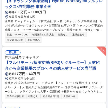
【キャッシング事業企画】Hybrid Workstyle×フルフレ
ックス×在宅勤務 事業企画
700万円～1100万円
年俸
福岡県福岡市博多区
企業名 ＰａｙＰａｙカード株式会社 求人名 【キャッシング事業企画】Hy
brid Workstyle×フルフレックス×在宅勤務 仕事の内容 キャッシング事業の
成長に向け、ユーザー体験の改善とプロダクト施策の企画・推進を一気通
貫で担っていただきます。企画にとどまらず、画面導線、UI/UX、通知設
副業・WワークOK
年間休日120日以上
転勤なし
退職金あり
定から実装調整まで、幅広く携わることができます。 ＜具体的なプロジェ
完全週休2日制
土日祝休み
クト事例＞ ■キャッシング商品の利用促進に向けた施策の企画・実行 ■Pa
yPayアプリ、会員ページ、ミニアプリ等における申込・借入・返済・督促
督促フローの最適化 ■各種画面フロー、文言、UI/UXの企画・要件の整理
正社員
および改善推進 ■KPIモニタリング、データ分析、効果検証、レポーティ
株式会社ネオキャリア
ング など 募集職種 【キャッシング事業企画】Hybrid Workstyle×フルフレ
【フルリモート/採用支援(RPO)リクルーター】人材紹
ックス×在宅勤務
介から企業採用のプロへ その他人材サービス専門職
47万円～63万円
月給
福岡県福岡市中央区
企業名 株式会社ネオキャリア 求人名 【フルリモート/採用支援（RPO）リ
クルーター】人材紹介から企業採用のプロへ 仕事の内容 ■RPOリクルータ
ーとして、クライアントの人事・採用戦略を根幹から支えていただきま
す。人材紹介のご経験を活かし採用のエキスパートとしてお客様の事業成
業界未経験歓迎
転勤なし
完全週休2日制
土日祝休み
長を採用から支援いただきます。【採用戦略実行】■母集 団形成(採用チャ
ネル選定、求人票・スカウト文面作成など選考効果検証と改善)応募者管