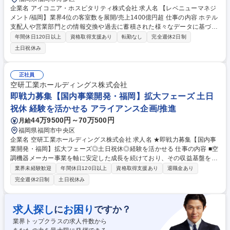
企業名 アイコニア・ホスピタリティ株式会社 求人名 【レベニューマネジ
メント/福岡】業界4位の客室数を展開/売上1400億円超 仕事の内容 ホテル
支配人や営業部門との情報交換や過去に蓄積された様々なデータに基づ
き、綿密なフォーキャストを作成、黒字化に向けた戦略膣案・レートコン
年間休日120日以上
資格取得支援あり
転勤なし
完全週休2日制
トロールをお任せします。担当ホテルは、1人1～6棟程です。 【業務詳
土日祝休み
細】■各運営ホテルの販売戦略の立案と実行支援 ■各運営ホテルのレベニ
ュー・デマンドの分析■フォーキャスト等の資料作成 ■在庫コントロール
に関する設定と管理■新規店舗オープン時の販売戦略の構築・立案など※
正社員
全国統一の予約システムを導入し、本社にいながら全てのホテルのデータ
空研工業ホールディングス株式会社
をリアルタイムで確認が可能。また、担当ホテル領域(旅館かビジネスな
即戦力募集【国内事業開発・福岡】拡大フェーズ 土日
どのジャンル、担当地域など)はご経験に併せてお任せします。 募集職種
祝休 経験を活かせる アライアンス企画/推進
【レベニューマネジメント/福岡】業界4位の客室数を展開/売上1400億円
超
44万9500円～70万500円
月給
福岡県福岡市中央区
企業名 空研工業ホールディングス株式会社 求人名 ★即戦力募集【国内事
業開発・福岡】拡大フェーズ◎土日祝休◎経験を活かせる 仕事の内容 ■空
調機器メーカー事業を軸に安定した成長を続けており、その収益基盤を活
かし、M&Aや新規事業開発を推進。今後さらなる事業成長と組織強化を見
業界未経験歓迎
年間休日120日以上
資格取得支援あり
退職金あり
据え、M&A後のPMIや新規事業開発を担うメンバーを増員募集します。 ■
完全週休2日制
土日祝休み
経営層との距離も近く事業成長を支える中核ポジションとして活躍いただ
くことを期待しています。 ■PMI、新規事業開発・既存事業成長戦略の推
進まで、幅広い業務をご担当いただきます。 【詳細】■買収先企業とのシ
求人探し
お困り
に
ですか？
ナジー創出プロジェクト■事業提携パートナー企業の開拓、事業推進■新規
業界トップクラスの求人件数から
事業開発 募集職種 ★即戦力募集【国内事業開発・福岡】拡大フェーズ◎