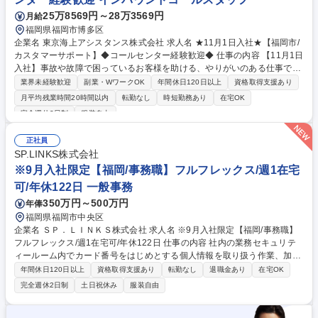
25万8569円～28万3569円
月給
福岡県福岡市博多区
企業名 東京海上アシスタンス株式会社 求人名 ★11月1日入社★【福岡市/
カスタマーサポート】◆コールセンター経験歓迎◆ 仕事の内容 【11月1日
入社】事故や故障で困っているお客様を助ける、やりがいのある仕事で
す。充実の研修で専門スキルを習得。福岡で社会貢献性の高いプロを目指
業界未経験歓迎
副業・WワークOK
年間休日120日以上
資格取得支援あり
せすことが可能。コールセンター業務経験者ぜひご応募ください 【正社員
月平均残業時間20時間以内
転勤なし
時短勤務あり
在宅OK
営業やノルマとは無縁・お困りのお客様に対応。お任せするのは、東京海
完全週休2日制
服装自由
上グループの保険契約者様を支えるロードアシスタンス。状況を的確に把
握し、最適なサービスを組み合わせて提案する「解決型」の仕事です。判
正社員
断力が試される分、やりがいがあります。福岡拠点で、高度な対応力を持
SP.LINKS株式会社
つスペシャリストを目指せます。 募集職種 ★11月1日入社★【福岡市/カ
※9月入社限定【福岡/事務職】フルフレックス/週1在宅
スタマーサポート】◆コールセンター経験歓迎◆
可/年休122日 一般事務
350万円～500万円
年俸
福岡県福岡市中央区
企業名 ＳＰ．ＬＩＮＫＳ株式会社 求人名 ※9月入社限定【福岡/事務職】
フルフレックス/週1在宅可/年休122日 仕事の内容 社内の業務セキュリテ
ィールーム内でカード番号をはじめとする個人情報を取り扱う作業、加盟
店からのお申込み受付・カード会社申請・登録。 ★電話対応1割,事務作業
年間休日120日以上
資格取得支援あり
転勤なし
退職金あり
在宅OK
9割/電話は加盟店様,カード会社対応がメイン。 ■クレジットカード決済の
完全週休2日制
土日祝休み
服装自由
不正取引に関する照会・問い合わせ対応 (専用システムでの検索、Excel・
Access・Kintoneでのデータ入力・修正・保存)→対応については上長のダ