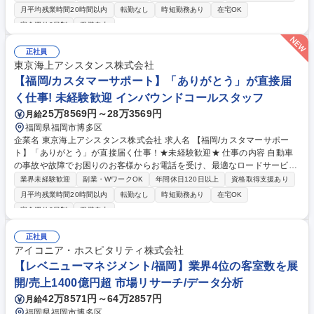
す。 ■お電話による事故・故障状況のヒアリングおよび情報収集 ■お客様
月平均残業時間20時間以内
転勤なし
時短勤務あり
在宅OK
の状況に合わせた最適なサービス（レッカー、レンタカー、タクシー等）
完全週休2日制
服装自由
の手配 ■手配完了までの進捗管理およびお客様への丁寧な案内 ■対応履歴
のシステム入力・管理 ■チームでの対応ノウハウ共有および業務改善 【業
正社員
務内容の変更範囲】当社の指定する業務 募集職種 ★【福岡/カスタマーサ
東京海上アシスタンス株式会社
ポート】「ありがとう」が直接届く仕事！★未経験歓迎★
【福岡/カスタマーサポート】「ありがとう」が直接届
く仕事! 未経験歓迎 インバウンドコールスタッフ
25万8569円～28万3569円
月給
福岡県福岡市博多区
企業名 東京海上アシスタンス株式会社 求人名 【福岡/カスタマーサポー
ト】「ありがとう」が直接届く仕事！★未経験歓迎★ 仕事の内容 自動車
の事故や故障でお困りのお客様からお電話を受け、最適なロードサービス
や代車等の手配を行い、一番の不安に寄り添うカスタマーサポート業務で
業界未経験歓迎
副業・WワークOK
年間休日120日以上
資格取得支援あり
す。 ■お電話による事故・故障状況のヒアリングおよび情報収集 ■お客様
月平均残業時間20時間以内
転勤なし
時短勤務あり
在宅OK
の状況に合わせた最適なサービス（レッカー、レンタカー、タクシー等）
完全週休2日制
服装自由
の手配 ■手配完了までの進捗管理およびお客様への丁寧な案内 ■対応履歴
のシステム入力・管理 ■チームでの対応ノウハウ共有および業務改善 【業
正社員
務内容の変更範囲】当社の指定する業務 募集職種 【福岡/カスタマーサポ
アイコニア・ホスピタリティ株式会社
ート】「ありがとう」が直接届く仕事！★未経験歓迎★
【レベニューマネジメント/福岡】業界4位の客室数を展
開/売上1400億円超 市場リサーチ/データ分析
42万8571円～64万2857円
月給
福岡県福岡市博多区