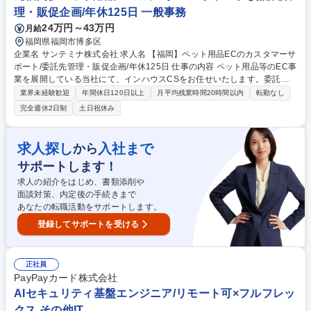
射済み基地局のオペレーションをサポートし、品質を保持 募集職種 【オ
理・販促企画/年休125日 一般事務
ープンポジション/福岡】楽天モバイルの基地局設置を推進/1022909
24万円～43万円
月給
福岡県福岡市博多区
企業名 サンテミナ株式会社 求人名 【福岡】ペット用品ECのカスタマーサ
ポート/委託先管理・販促企画/年休125日 仕事の内容 ペット用品等のEC事
業を展開している当社にて、インハウスCSをお任せいたします。委託先
管理をメインミッションに、品質やコストの最適化を図り、お客様に快適
業界未経験歓迎
年間休日120日以上
月平均残業時間20時間以内
転勤なし
なサービスを提供する重要なポジションです。 ■業務委託先の管理（品
完全週休2日制
土日祝休み
質・効率・コストの最適化）■対応マニュアルや研修資料等のマテリアル
整備■リスクマネジメント及び受注システム管理■様々な顧客接点を活用し
た収益最大化に繋がる販促施策の立案・実行■受電やメールによる顧客対
求人探し
入社まで
から
応と付随する事務処理■将来的には商品在庫の管理、計画・発注・出荷管
サポートします！
理等のサプライチェーン実務に携わり欠品・廃棄ゼロを目指します 【業務
内容の変更範囲】当社の指定する業務 募集職種 【福岡】ペット用品ECの
求人の紹介をはじめ、書類添削や
カスタマーサポート/委託先管理・販促企画/年休125日
面談対策、内定後の手続きまで
あなたの転職活動をサポートします。
登録してサポートを受ける
正社員
PayPayカード株式会社
AIセキュリティ基盤エンジニア/リモート可×フルフレッ
クス その他IT