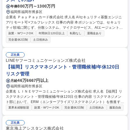
800万円～1300万円
年俸
福岡県福岡市博多区
企業名 ＰａｙＰａｙカード株式会社 求人名 AIセキュリティ基盤エンジニ
ア/リモート可×フルフレックス 仕事の内容 本ポジションでは、セキュリ
ティ領域に閉じず、分散システム、マイクロサービス、AIエージェント基
盤などのエンジニアリングスキルを活かしながら、セキュリティ運用の変
副業・WワークOK
年間休日120日以上
転勤なし
退職金あり
革をリードできる方を募集しています。 PayPayカードでは、サービス拡
完全週休2日制
土日祝休み
大とシステム複雑化に伴い、セキュリティ運用の高度化・自動化が急務と
なっています。その中で、AIエージェントやクラウドネイティブ技術を活
用し、脅威検知・分析・防御改善を継続的に実行できる次世代セキュリテ
正社員
ィ基盤の構築を進めています。AIエージェントを活用したセキュリティ自
LINEヤフーコミュニケーションズ株式会社
動化基盤の設計・開発をリードしていただきます。※詳細は備考欄に記載
【福岡】リスクマネジメント・管理職候補/年休120日
募集職種 AIセキュリティ基盤エンジニア/リモート可×フルフレックス
リスク管理
46万6667円以上
月給
福岡県福岡市博多区
企業名 ＬＩＮＥヤフーコミュニケーションズ株式会社 求人名 【福岡】リ
スクマネジメント・管理職候補/年休120日 仕事の内容 リスクマネジメン
ト部において、ERM（エンタープライズリスクマネジメント）を推進する
ための組織運営および戦略推進を担っていただきます。 ＜具体的な業務内
業界未経験歓迎
副業・WワークOK
完全週休2日制
土日祝休み
服装自由
容は以下＞ ・組織マネジメント（予算管理、評価制度運用、メンバー育
成・採用）・ERM（エンタープライズリスクマネジメント）の戦略設計お
よびKPI設計、PDCA運用の定着・リスクマネジメント委員会の運営およ
正社員
び経営陣へのレポーティング、意思決定支援・BCM（事業継続マネジメン
東京海上アシスタンス株式会社