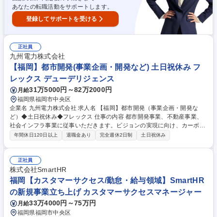
あなたの転職活動をサポートします。
登録してサポートを受ける
正社員
九州電力株式会社
【福岡】都市開発(事業企画・開発など) 土日祝休み フ
レックス デューデリジェンス
31万5000円～82万2000円
月給
福岡県福岡市中央区
企業名 九州電力株式会社 求人名 【福岡】都市開発（事業企画・開発な
ど）◆土日祝休み◆フレックス 仕事の内容 都市開発事業、不動産事業、
社会インフラ事業に従事いただきます。ビジョンの実現に向け、カーボン
マイナスや新事業への進出など、私たちと共に新たなフィールドへ挑戦し
年間休日120日以上
退職金あり
完全週休2日制
土日祝休み
ていただける仲間を歓迎します。 ■都市開発事業案件に関する情報収集・
案件発掘■事業企画、プロジェクトマネジメント、市場調査、営業■案件の
収益性評価及び資産取得の契約・出資契約など各種契約交渉■国・自治体
正社員
等の公募提案に向けた検討・コンソーシアムの組成等■M&Aの検討、グル
株式会社SmartHR
ープ会社・出資会社の運営対応等■不動産アセットマネジメント事業にお
福岡【カスタマーサクセス/勤怠・給与領域】SmartHR
ける物件取得・期中管理・売却等 募集職種 【福岡】都市開発（事業企
の新規事業立ち上げ カスタマーサクセスマネージャー
画・開発など）◆土日祝休み◆フレックス
33万4000円～75万円
月給
福岡県福岡市中央区