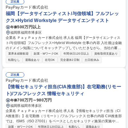
正社員
画検討 ・営業サポート業務（顧客対応/システム 入力、支社内運用業務）
PayPayカード株式会社
・ネットワーク管理 募集職種 九州エリア:オープンポジション【障がい者
福岡【データサイエンティスト/与信領域】フルフレッ
手帳をお持ちの方対象】
クス×Hybrid Workstyle データサイエンティスト
500万円以上
年俸
福岡県福岡市博多区
企業名 ＰａｙＰａｙカード株式会社 求人名 福岡【データサイエンティス
ト/与信領域】フルフレックス×Hybrid Workstyle 仕事の内容 入社後は金融
のドメイン知識についてキャッチアップしていただきながら、当社の審査
企画本部において統計的手法や機械学習的手法を使った高度な分析を行
業界未経験歓迎
副業・WワークOK
年間休日120日以上
資格取得支援あり
い、分析した結果を業務適応していただきます。 現在、審査や債権回収に
転勤なし
退職金あり
在宅OK
完全週休2日制
土日祝休み
おけるモデリング～アクション実施等、案件が多数走っており、経営に対
して数千万円規模の利益改善が見込めるようなインパクトのある業務に携
わることができます。審査部門や債権回収部門などの領域における課題を
正社員
すくいあげ、機械学習を活用し課題解決に導き、その後の運用までを考え
PayPayカード株式会社
構築いただける方を募集します。 募集職種 福岡【データサイエンティス
【情報セキュリティ担当(CIA推進部)】在宅勤務(リモー
ト/与信領域】フルフレックス×Hybrid Workstyle
ト)/フルフレックス 情報セキュリティ
700万円～980万円
年俸
福岡県福岡市博多区
企業名 ＰａｙＰａｙカード株式会社 求人名 【情報セキュリティ担当（CI
A推進部）】在宅勤務（リモート）/フルフレックス 仕事の内容 CIA推進部
では、ISMS（ISO 27001）をベースとしたセキュリティ施策の実施や、B
CP対応に関する施策の推進を行っています。セキュリティ体制のさらな
副業・WワークOK
年間休日120日以上
転勤なし
退職金あり