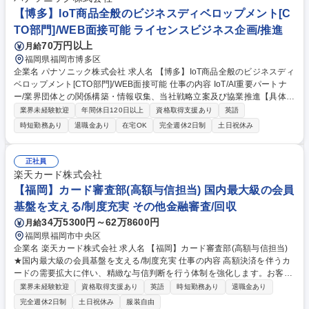
と改善提案■データ分析に基づく課題解決：基地局賃料、電気料等の費用
【博多】IoT商品全般のビジネスディベロップメント[C
データ分析による潜在的課題の特定 募集職種 【データ管理メンバー】楽
TO部門]/WEB面接可能 ライセンスビジネス企画/推進
天モバイル/最適なオペレーションを作る/1029148
70万円以上
月給
福岡県福岡市博多区
企業名 パナソニック株式会社 求人名 【博多】IoT商品全般のビジネスディ
ベロップメント[CTO部門]/WEB面接可能 仕事の内容 IoT/AI重要パートナ
ー/業界団体との関係構築・情報収集、当社戦略立案及び協業推進【具体的
には】Google/Amazon/Apple/OpenAIなど複数事業に跨がる国内外のIoT/
業界未経験歓迎
年間休日120日以上
資格取得支援あり
英語
AI重要パートナーや関連団体と関係構築/最新動向入手 ★上記をもとに、
時短勤務あり
退職金あり
在宅OK
完全週休2日制
土日祝休み
各事業部と連携し、案件別のパートナー共創・対抗戦略の議論・策定推進
のうえ、当該パートナーとの契約交渉・協業推進。 ★本部門はパナソニッ
ク(株)のCTO部門に属し、直轄R&Dや各事業場の商品・サービス企画、技
正社員
術メンバと連携して、上記活動を推進します。 募集職種 【博多】IoT商品
楽天カード株式会社
全般のビジネスディベロップメント[CTO部門]/WEB面接可能
【福岡】カード審査部(高額与信担当) 国内最大級の会員
基盤を支える/制度充実 その他金融審査/回収
34万5300円～62万8600円
月給
福岡県福岡市中央区
企業名 楽天カード株式会社 求人名 【福岡】カード審査部(高額与信担当)
★国内最大級の会員基盤を支える/制度充実 仕事の内容 高額決済を伴うカ
ードの需要拡大に伴い、精緻な与信判断を行う体制を強化します。お客様
の資産状況を多角的に分析し、リスクと収益を最適化した与信枠の提案を
業界未経験歓迎
資格取得支援あり
英語
時短勤務あり
退職金あり
ミッションに、以下業務をお任せします。 【具体的には】■プレミアムカ
完全週休2日制
土日祝休み
服装自由