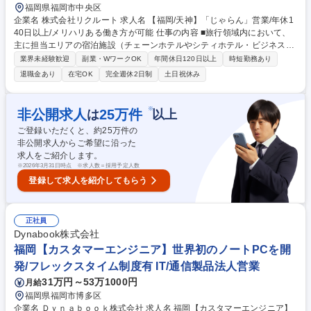
福岡県福岡市中央区
企業名 株式会社リクルート 求人名 【福岡/天神】「じゃらん」営業/年休1
40日以上/メリハリある働き方が可能 仕事の内容 ■旅行領域内において、
主に担当エリアの宿泊施設（チェーンホテルやシティホテル・ビジネスホ
テル・リゾートホテル・旅館等）をクライアントとした営業活動をお任せ
業界未経験歓迎
副業・WワークOK
年間休日120日以上
時短勤務あり
いたします。 ■宿泊施設やエリア全体の集客強化および経営支援を目的と
退職金あり
在宅OK
完全週休2日制
土日祝休み
し、じゃらんnetや業務支援商品を活用した課題解決/施策の提案・実施な
どを進め、業務・経営支援を行っていただきます。 ■観光協会や温泉組合
とも連携しながら、担当エリア全体の問題点を洗い出し、解決に向けた打
※
非公開求人
25
万件
は
以上
ち手の実行など地域と一緒に活動することもあります。 募集職種 【福岡/
ご登録いただくと、約
25
万件の
天神】「じゃらん」営業/年休140日以上/メリハリある働き方が可能
非公開求人からご希望に沿った
求人をご紹介します。
※
2026年3月31日時点 ※求人数＝採用予定人数
登録して求人を紹介してもらう
正社員
Dynabook株式会社
福岡【カスタマーエンジニア】世界初のノートPCを開
発/フレックスタイム制度有 IT/通信製品法人営業
31万円～53万1000円
月給
福岡県福岡市博多区
企業名 Ｄｙｎａｂｏｏｋ株式会社 求人名 福岡【カスタマーエンジニア】