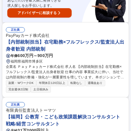
あなたの力を最大限に発揮できる
土日祝休◎経験を活かせる
求人探しをお手伝いします。
アドバイザーに相談する
正社員
PayPayカード株式会社
【内部統制担当】在宅勤務×フルフレックス/監査法人出
身者歓迎 内部統制
600万円～900万円
年俸
福岡県福岡市博多区
企業名 ＰａｙＰａｙカード株式会社 求人名 【内部統制担当】在宅勤務×
フルフレックス/監査法人出身者歓迎 仕事の内容 事業拡大に伴い、当社で
は内部統制の整備・強化が一層重要性を増しています。本ポジションでは
内部統制評価の実施から結果の取りまとめ、改善提案・推進までを一貫し
副業・WワークOK
年間休日120日以上
転勤なし
退職金あり
てリードしていただける方を求めています。 【具体的には】 ・内部統制
完全週休2日制
土日祝休み
評価業務（全社統制、業務プロセス処理統制） ・評価により明らかになっ
た不備の改善に向けた関係部署との協議・調整 ・評価結果の報告資料作成
および経営層・監査法人への説明対応 ・内部統制の整備・運用状況に関す
正社員
る改善提案および推進 ・各種関連プロジェクトへの参画 募集職種 【内部
有限責任監査法人トーマツ
統制担当】在宅勤務×フルフレックス/監査法人出身者歓迎
【福岡】公教育・こども政策課題解決コンサルタント
戦略/経営コンサルタント
31万2000円以上
月給