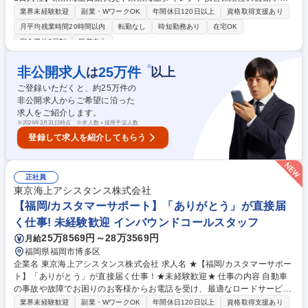
険に加入されているお客様への、ロードサービスアシスタンス業務をお任
業界未経験歓迎
副業・WワークOK
年間休日120日以上
資格取得支援あり
せします。未経験歓迎！お客様の力になりたい方ご応募ください。 ■自動
月平均残業時間20時間以内
転勤なし
時短勤務あり
在宅OK
車の故障や事故に遭われたお客様からお電話を受け、サービスの手配に必
完全週休2日制
服装自由
要な情報の収集を行う。 ■情報が揃い次第、お客様の状況にあった最適な
サービスを手配する。レッカーの手配からレンタカー・タクシーの手配な
※
非公開求人
25
万件
は
以上
ど多岐に渡ります。 ※9月1日入社以降ご希望の場合はそちらでも可能で
す。 募集職種 ★10月1日入社★【福岡市/カスタマーサポート】年休125
ご登録いただくと、約
25
万件の
日/フリーシフト/WLB◎
非公開求人からご希望に沿った
求人をご紹介します。
※
2026年3月31日時点 ※求人数＝採用予定人数
登録して求人を紹介してもらう
正社員
東京海上アシスタンス株式会社
【福岡/カスタマーサポート】「ありがとう」が直接届
く仕事! 未経験歓迎 インバウンドコールスタッフ
25万8569円～28万3569円
月給
福岡県福岡市博多区
企業名 東京海上アシスタンス株式会社 求人名 ★【福岡/カスタマーサポー
ト】「ありがとう」が直接届く仕事！★未経験歓迎★ 仕事の内容 自動車
の事故や故障でお困りのお客様からお電話を受け、最適なロードサービス
や代車等の手配を行い、一番の不安に寄り添うカスタマーサポート業務で
業界未経験歓迎
副業・WワークOK
年間休日120日以上
資格取得支援あり