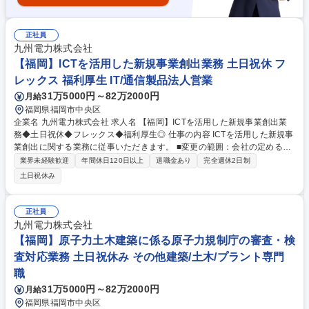
正社員
九州電力株式会社
【福岡】ICTを活用した新規事業創出業務 土日祝休 フ
レックス 福利厚生 IT/通信製品法人営業
31万5000円～82万2000円
月給
福岡県福岡市中央区
企業名 九州電力株式会社 求人名 【福岡】ICTを活用した新規事業創出業
務◆土日祝休◆フレックス◆福利厚生◎ 仕事の内容 ICTを活用した新規事
業創出に関する業務に従事いただきます。 ■変更の範囲：会社の定める業
務 【成長や挑戦を後押しする環境】個人の思い（Will）と九電グループの
業界未経験歓迎
年間休日120日以上
退職金あり
完全週休2日制
ビジョンを結び付け、人と組織が共に成長しながら価値創出につなげてい
土日祝休み
く人的資本経営を推進しています。事業を支える専門力の向上に加え、社
員の自律的な成長と学びを支援する教育・研修の充実、多様な人材が活躍
できる環境をつくるための人事評価・処遇制度の見直しなど、自律的な成
正社員
長・挑戦を支援する環境整備にも積極的に取り組んでいます。 募集職種
九州電力株式会社
【福岡】ICTを活用した新規事業創出業務◆土日祝休◆フレックス◆福利
【福岡】原子力土木建築に係る原子力規制庁の審査・検
厚生◎
査対応業務 土日祝休み その他建築/土木/プラント専門
職
31万5000円～82万2000円
月給
福岡県福岡市中央区