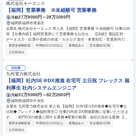
株式会社キーエンス
【福岡】営業事務 ※未経験可 営業事務
27万9000円～28万1000円
月給
福岡県福岡市博多区
企業名 株式会社キーエンス 求人名 【福岡】営業事務 ※未経験可 仕事の内
容 【仕事内容】福岡営業所にて営業事務をお任せ。 【詳細】電話応対・
データ入力・伝票や見積の作成・カタログ送付・来客対応・営業所内で発
生する事務業務や業務改善等の支店運営への関与をお任せします。 【教育
業界未経験歓迎
年間休日120日以上
退職金あり
完全週休2日制
制度】ご入社後、育成担当とペアになりながらOJTにて業務を覚えていた
土日祝休み
だくことが可能です。業務システムがきちんと構築されているため、スム
ーズに仕事に慣れることができる環境です。また、「チームで成果を出す
文化」があり、良いやり方を積極的に共有しながら常に改善を目指す風土
正社員
のため、安心して業務に取り組んでいただけます。 募集職種 【福岡】営
九州電力株式会社
業事務 ※未経験可
【福岡】社内SE※DX推進 在宅可 土日祝 フレックス 福
利厚生 社内システムエンジニア
31万5000円～82万2000円
月給
福岡県福岡市中央区
企業名 九州電力株式会社 求人名 【福岡】社内SE※DX推進◆在宅可◆土
日祝◆フレックス◆福利厚生◎ 仕事の内容 DX関連業務に従事いただきま
す。 ・部門DXの推進に関する業務 ■変更の範囲：会社の定める業務 【成
長や挑戦を後押しする環境】個人の思い（Will）と九電グループのビジョ
業界未経験歓迎
年間休日120日以上
退職金あり
完全週休2日制
ンを結び付け、人と組織が共に成長しながら価値創出につなげていく人的
土日祝休み
資本経営を推進しています。事業を支える専門力の向上に加え、社員の自