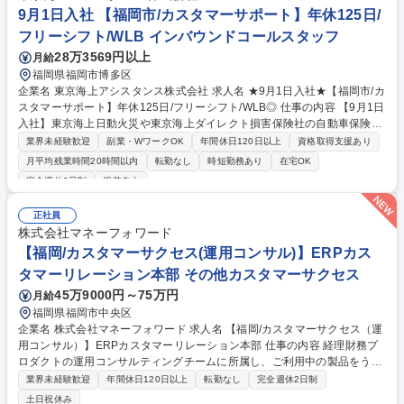
ト）およびBCP（事業継続計画）の策定・改善推進・サプライチェーンリ
9月1日入社 【福岡市/カスタマーサポート】年休125日/
スク管理（仕入先・委託先の評価・統制） 募集職種 【福岡】リスクマネ
フリーシフト/WLB インバウンドコールスタッフ
ジメント・管理職候補/年休120日
28万3569円以上
月給
福岡県福岡市博多区
企業名 東京海上アシスタンス株式会社 求人名 ★9月1日入社★【福岡市/カ
スタマーサポート】年休125日/フリーシフト/WLB◎ 仕事の内容 【9月1日
入社】東京海上日動火災や東京海上ダイレクト損害保険社の自動車保険に
加入されているお客様への、ロードサービスアシスタンス業務をお任せし
業界未経験歓迎
副業・WワークOK
年間休日120日以上
資格取得支援あり
ます。未経験歓迎！お客様の力になりたい方ご応募ください。 ■自動車の
月平均残業時間20時間以内
転勤なし
時短勤務あり
在宅OK
故障や事故に遭われたお客様からお電話を受け、サービスの手配に必要な
完全週休2日制
服装自由
情報の収集を行う。 ■情報が揃い次第、お客様の状況にあった最適なサー
ビスを手配する。レッカーの手配からレンタカー・タクシーの手配など多
正社員
岐に渡ります。 ※9月1日入社以降ご希望の場合はそちらでも可能です。
株式会社マネーフォワード
募集職種 ★9月1日入社★【福岡市/カスタマーサポート】年休125日/フリ
【福岡/カスタマーサクセス(運用コンサル)】ERPカス
ーシフト/WLB◎
タマーリレーション本部 その他カスタマーサクセス
45万9000円～75万円
月給
福岡県福岡市中央区
企業名 株式会社マネーフォワード 求人名 【福岡/カスタマーサクセス（運
用コンサル）】ERPカスタマーリレーション本部 仕事の内容 経理財務プ
ロダクトの運用コンサルティングチームに所属し、ご利用中の製品をうま
く運用できていない顧客や継続利用を迷っている顧客、業務効率化を検討
業界未経験歓迎
年間休日120日以上
転勤なし
完全週休2日制
している顧客などに対して運用支援を行っていただきます。 【顧客支援事
土日祝休み