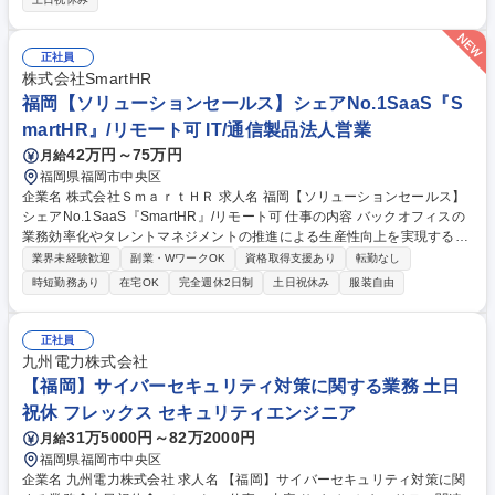
務プロセス改善（ＤＸ・ＡＩ活用の業務効率化） ・事業戦略支援（目標策
定の基礎業務等） ・内部統制、経営分析、経営管理など 専門性を高めな
がら、業務改善や周囲との連携においてリーダーシップを発揮し、将来的
正社員
にはチームを牽引する役割を担っていただきます。 募集職種 【福岡】経
株式会社SmartHR
理（未経験歓迎）/経理・財務のCoEで経営貢献/DX推進
福岡【ソリューションセールス】シェアNo.1SaaS『S
martHR』/リモート可 IT/通信製品法人営業
42万円～75万円
月給
福岡県福岡市中央区
企業名 株式会社ＳｍａｒｔＨＲ 求人名 福岡【ソリューションセールス】
シェアNo.1SaaS『SmartHR』/リモート可 仕事の内容 バックオフィスの
業務効率化やタレントマネジメントの推進による生産性向上を実現するS
martHRにて、初回商談～導入までのセールス業務を担当いただきます。
業界未経験歓迎
副業・WワークOK
資格取得支援あり
転勤なし
【業務内容】 ■インサイドセールスが初回商談まで獲得した見込み顧客へ
時短勤務あり
在宅OK
完全週休2日制
土日祝休み
服装自由
の提案および受注導入までのクロージング ■顧客の経営課題に紐づく人事
労務課題のヒアリングと解決策提示 ■SmartHRが提供している他サービス
（マルチプロダクト）を活用した業務効率化およびデータ活用提案 ■企業
正社員
の成長規模に応じた戦略立案と実行、PDCAによる改善 募集職種 福岡
九州電力株式会社
【ソリューションセールス】シェアNo.1SaaS『SmartHR』/リモート可
【福岡】サイバーセキュリティ対策に関する業務 土日
祝休 フレックス セキュリティエンジニア
31万5000円～82万2000円
月給
福岡県福岡市中央区
企業名 九州電力株式会社 求人名 【福岡】サイバーセキュリティ対策に関