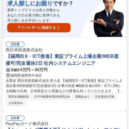
ブルチェックが入るため安心◎■加盟店様・カード会社様への電話・メー
求人探し
お困り
に
ですか？
ル対応(主に法人対応)■新規加盟店からのお申込み受付・登録業務・東京本
業界トップクラスの求人件数から
社や営業担当との連携・調整■マクロ、RPA、システム化による業務改
あなたの力を最大限に発揮できる
善・BPR提案(一部電話対応のない業務もあり) 募集職種 ※9月入社限定
求人探しをお手伝いします。
【福岡/事務職】フルフレックス/週1在宅可/年休122日
アドバイザーに相談する
正社員
西日本鉄道株式会社
【福岡/DX・ICT推進】東証プライム上場企業/WEB面
接可/完全週休2日 社内システムエンジニア
24万円～30万円
月給
福岡県福岡市中央区
企業名 西日本鉄道株式会社 求人名 【福岡/DX・ICT推進】東証プライム上
場企業/WEB面接可/完全週休2日 仕事の内容 ■西鉄全体のDX・ICTに関わ
る戦略や企画、計画策定から実施などの業務を担っていただきます。 【具
体的には】 ■デジタル技術を活用したビジネス創出や新サービスの提供、
業界未経験歓迎
月平均残業時間20時間以内
退職金あり
完全週休2日制
情報システムの企画、導入、運用、業務改善、生産性向上施策の実施をは
土日祝休み
じめ、西鉄グループにおけるネットワーク管理から情報セキュリティなど
の業務を行っていただきます。※これまでのご経験や適性に合わせてお任
せする業務が異なります 募集職種 【福岡/DX・ICT推進】東証プライム上
正社員
場企業/WEB面接可/完全週休2日
PayPayカード株式会社