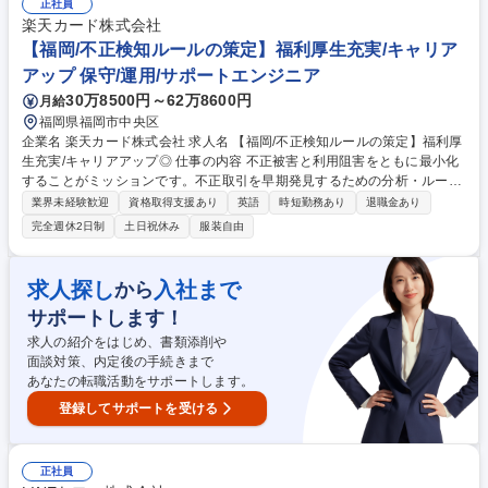
理オペレーション(ATS選定・運用などの応募者管理体制の構築、対応、書
正社員
類選考、説明会・面接設定等)【採用戦略改善】■採用広報の最適化(集客の
楽天カード株式会社
費用対効果の分析、最適化提案)■選考・オペレーション改善(選考における
【福岡/不正検知ルールの策定】福利厚生充実/キャリア
品質分析・改善提案)■内定承諾率・定着率向上提案(内定者フォローやオン
アップ 保守/運用/サポートエンジニア
ボーディングプロセスの分析・改善提案) 募集職種 【フルリモート/採用支
30万8500円～62万8600円
月給
援（RPO）リクルーター】人材紹介から企業採用のプロへ
福岡県福岡市中央区
企業名 楽天カード株式会社 求人名 【福岡/不正検知ルールの策定】福利厚
生充実/キャリアアップ◎ 仕事の内容 不正被害と利用阻害をともに最小化
することがミッションです。不正取引を早期発見するための分析・ルール
作成を行い、不正検知システムへ反映させる部署になります。 ■クレジッ
業界未経験歓迎
資格取得支援あり
英語
時短勤務あり
退職金あり
トカード取引データの統計的な分析に基づいた高度な不正抑止ソリューシ
完全週休2日制
土日祝休み
服装自由
ョンの提案・実践■不正検知システムの中心となる機械学習・AIモデルの
策定、更改による精度向上■統計分析に基づく不正抑止施策の企画と実行■
ダッシュボードやレポートの整備によるデータドリブンな業務運営の促進
求人探し
入社まで
から
■デジタルソリューションを活用した業務効率化、自動化の提案・実践 等
サポートします！
■(業務内容の変更の範囲)当社業務全般 募集職種 【福岡/不正検知ルールの
策定】福利厚生充実/キャリアアップ◎
求人の紹介をはじめ、書類添削や
面談対策、内定後の手続きまで
あなたの転職活動をサポートします。
登録してサポートを受ける
正社員