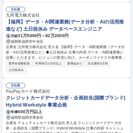
律的な成長と学びを支援する教育・研修の充実、多様な人材が活躍できる
環境をつくるための人事評価・処遇制度の見直しなど、自律的な成長・挑
正社員
戦を支援する環境整備にも積極的に取り組んでいます。 募集職種 【福
九州電力株式会社
岡】社内SE※DX推進◆在宅可◆土日祝◆フレックス◆福利厚生◎
【福岡】データ・AI関連業務(データ分析・AIの活用推
進など) 土日祝休み データベースエンジニア
31万5000円～82万2000円
月給
福岡県福岡市中央区
企業名 九州電力株式会社 求人名 【福岡】データ・AI関連業務（データ分
析・AIの活用推進など）◆土日祝休み 仕事の内容 データ・AI関連業務に
従事いただきます。ビジョンの実現に向け、カーボンマイナスや新事業へ
の進出など、私たちと共に新たなフィールドへ挑戦していただける仲間を
業界未経験歓迎
年間休日120日以上
退職金あり
完全週休2日制
歓迎します。 ・データ分析・AIの活用推進、実装 ・データ・AI基盤の整
土日祝休み
備（技術調査を含む） ・データ・AI戦略、ガバナンスに関する業務 ■変更
の範囲：会社の定める業務 募集職種 【福岡】データ・AI関連業務（デー
タ分析・AIの活用推進など）◆土日祝休み
正社員
PayPayカード株式会社
クレジットカードデータ分析・企画担当(国際ブランド)
Hybrid Workstyle 事業企画
600万円以上
年俸
福岡県福岡市博多区
企業名 ＰａｙＰａｙカード株式会社 求人名 クレジットカードデータ分
析・企画担当（国際ブランド）Hybrid Workstyle 仕事の内容 キャッシュ