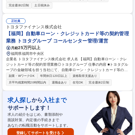
る強化を目的として、人財の拡充を図ることとなりました。 情報セキュリ
完全週休2日制
土日祝休み
ティの維持・管理に関わる以下の業務をご担当いただきます。 ■ISMS(IS
O 27001)をベースとしたセキュリティマネジメントの運用 ■社内規程およ
び関連法令を踏まえた社内ルールの策定・維持管理 ■策定した社内規程・
正社員
ルールに関する社内からの相談対応 ■セキュリティ教育の企画、立案、資
トヨタファイナンス株式会社
料作成および運用 ■官公庁関連の要求事項の取りまとめおよび対応 など
【福岡】自動車ローン・クレジットカード等の契約管理
募集職種 【情報セキュリティ担当（CIA推進部）】在宅勤務（リモート）/
業務 トヨタグループ コールセンター管理/運営
フルフレックス
25万円以上
月給
福岡県福岡市中央区
企業名 トヨタファイナンス株式会社 求人名 【福岡】自動車ローン・クレ
ジットカード等の契約管理業務◎トヨタグループ 仕事の内容 ■トヨタグル
ープの金融領域を担う当社にて、自動車ローン・クレジットカード等の契
約管理業務をご担当いただきます。ご経験に応じて下記の業務の中からお
副業・WワークOK
年間休日120日以上
資格取得支援あり
任せいたします。 【詳細】■各自動車ローン・クレジットカード契約の契
月平均残業時間20時間以内
退職金あり
在宅OK
完全週休2日制
約管理業務■債権回収業務（支払い延滞顧客に対する督促業務）※初期延
滞は電話のみの督促となり、基本的にはご自身で行うのではなく指示を行
った上で顧客対応業務は別のオペレーターが対応いたします。3ヶ月以上
求人探し
入社まで
から
の延滞が続く場合、顧客との直接対応が発生する場合があります。（※基
サポートします！
本は2人1組で対応)■顧客からの返済相談対応■コールセンターオペレータ
ーの管理業務 募集職種 【福岡】自動車ローン・クレジットカード等の契
求人の紹介をはじめ、書類添削や
約管理業務◎トヨタグループ
面談対策、内定後の手続きまで
あなたの転職活動をサポートします。
登録してサポートを受ける