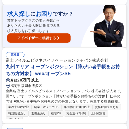
ード、ブラックカード、ローンカードの新規入会審査および途上与信審査
■お客様の財務状況、利用履歴、信用情報などを総合的に分析し、審査可
否決および与信枠の決定 ■高額与信案件における追加書類の確認、ヒアリ
求人探し
お困り
に
ですか？
ング ■審査基準の改善提案 ■割賦販売法、貸金業法等の遵守状況確認およ
業界トップクラスの求人件数から
び社内規定への落とし込み 募集職種 【福岡】カード審査部(高額与信担当)
あなたの力を最大限に発揮できる
★国内最大級の会員基盤を支える/制度充実
求人探しをお手伝いします。
アドバイザーに相談する
正社員
富士フイルムビジネスイノベーションジャパン株式会社
九州エリア:オープンポジション【障がい者手帳をお持
ちの方対象】 web/オープンSE
20万円以上
月給
福岡県福岡市博多区
企業名 富士フイルムビジネスイノベーションジャパン株式会社 求人名 九
州エリア:オープンポジション【障がい者手帳をお持ちの方対象】 仕事の
内容 ■障がい者手帳をお持ちの方の募集となります。募集する職務役割に
つい ては特に限定しておらず、応募される方のご経験やご要望、またその
業界未経験歓迎
副業・WワークOK
年間休日120日以上
資格取得支援あり
時点 における弊社の人事戦略にもとづき配置を決定いたします。 ※主な
時短勤務あり
退職金あり
在宅OK
完全週休2日制
土日祝休み
職種としては、営業職、システムエンジニア職、カストマーエンジニア
服装自由
職、販売推進部スタッフ、営業計画スタッフ等がございます。 【仕事例】
・庶務業務：予算・OP作成 ・特約店契約・管理 ・DX推進：業務改善/企