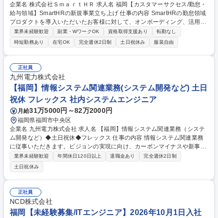
企業名 株式会社ＳｍａｒｔＨＲ 求人名 福岡【カスタマーサクセス/勤怠・
給与領域】SmartHRの新規事業立ち上げ 仕事の内容 SmartHRの勤怠領域
プロダクトを導入いただいたお客様に対して、オンボーディング、活用促
進を担当します。サクセスの実現の過程で得た知見を、今後多くのメンバ
業界未経験歓迎
副業・WワークOK
資格取得支援あり
転勤なし
ーが実行できる仕組みに還元していただきます。 ■勤怠機能のオンボーデ
時短勤務あり
在宅OK
完全週休2日制
土日祝休み
服装自由
ィングを通じてお客様が抱えている課題を解決へ導く ■オンボーディング
が完了したお客様の更なる活用促進 ■導入プロセスの改善及び機能提案 ■
継続利用に向けたアプローチ・対応 ■新機能のご提案、機能利用率の向上
正社員
施策の実行 ■プロダクトフィードバックを通した機能改善、新機能構築へ
九州電力株式会社
の貢献 募集職種 福岡【カスタマーサクセス/勤怠・給与領域】SmartHRの
【福岡】情報システム関連業務(システム開発など) 土日
新規事業立ち上げ
祝休 フレックス 社内システムエンジニア
31万5000円～82万2000円
月給
福岡県福岡市中央区
企業名 九州電力株式会社 求人名 【福岡】情報システム関連業務（システ
ム開発など）◆土日祝休◆フレックス 仕事の内容 情報システム関連業務
に従事いただきます。ビジョンの実現に向け、カーボンマイナスや新事業
への進出など、私たちと共に新たなフィールドへ挑戦していただける仲間
業界未経験歓迎
年間休日120日以上
退職金あり
完全週休2日制
を歓迎します。 ・システム開発計画策定および企画 ・大規模システム開
土日祝休み
発プロジェクトの推進 ・IT戦略、ガバナンスに関する業務 ■変更の範囲：
会社の定める業務 募集職種 【福岡】情報システム関連業務（システム開
発など）◆土日祝休◆フレックス
正社員
NCD株式会社
福岡【未経験募集/ITエンジニア】2026年10月1日入社