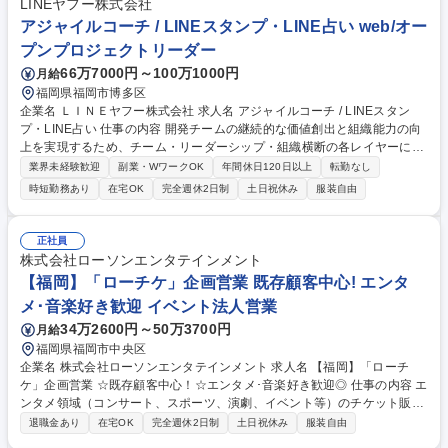
LINEヤフー株式会社
アジャイルコーチ / LINEスタンプ・LINE占い web/オー
プンプロジェクトリーダー
66万7000円～100万1000円
月給
福岡県福岡市博多区
企業名 ＬＩＮＥヤフー株式会社 求人名 アジャイルコーチ / LINEスタン
プ・LINE占い 仕事の内容 開発チームの継続的な価値創出と組織能力の向
上を実現するため、チーム・リーダーシップ・組織横断の各レイヤーに対
して支援を行います。具体的には以下のアプローチで業務を遂行します。
業界未経験歓迎
副業・WワークOK
年間休日120日以上
転勤なし
■チーム強化のコーチング：開発チーム、スクラムマスター、プロダクト
時短勤務あり
在宅OK
完全週休2日制
土日祝休み
服装自由
オーナーなどと協働し、アジャイル原則・プラクティスの理解と実践を支
援します■リーダーシップ・組織コーチング■テクニカル・プロダクトアジ
リティの向上■AI×アジャイルの実践■開発プロセス支援ツールの設計・構
正社員
築 【業務内容の変更の範囲】会社の定める業務 募集職種 アジャイルコー
株式会社ローソンエンタテインメント
チ / LINEスタンプ・LINE占い
【福岡】「ローチケ」企画営業 既存顧客中心! エンタ
メ･音楽好き歓迎 イベント法人営業
34万2600円～50万3700円
月給
福岡県福岡市中央区
企業名 株式会社ローソンエンタテインメント 求人名 【福岡】「ローチ
ケ」企画営業 ☆既存顧客中心！☆エンタメ･音楽好き歓迎◎ 仕事の内容 エ
ンタメ領域（コンサート、スポーツ、演劇、イベント等）のチケット販売
を展開する当社にて、「ローチケ」ブランドを活用したチケットの仕入れ
退職金あり
在宅OK
完全週休2日制
土日祝休み
服装自由
営業を担当いただきます。営業活動は、いわゆる「外回り」ではなく、 社