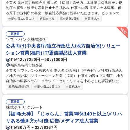
企業名 九州電力株式会社 求人名 【福岡】原子力土木建築に係る原子力規
制庁の審査・検査対応業務◆土日祝休み 仕事の内容 原子力土木建築に係
る原子力規制庁の審査・検査対応業務に従事いただきます。ビジョンの実
現に向け、カーボンマイナスや新事業への進出など、私たちと共に新たな
年間休日120日以上
退職金あり
完全週休2日制
土日祝休み
フィールドへ挑戦していただける仲間を歓迎します。 ・自然現象（地震・
津波・火山等）に係る原子力規制庁の審査対応 ・耐震・耐津波設計に係る
原子力規制庁の審査対応 ・原子力発電所工事に係る原子力規制庁の検査対
正社員
応 ■変更の範囲：会社の定める業務 募集職種 【福岡】原子力土木建築に
ソフトバンク株式会社
係る原子力規制庁の審査・検査対応業務◆土日祝休み
公共向け(中央省庁/独立行政法人/地方自治体)ソリュー
ション営業(福岡) IT/通信製品法人営業
42万7250円～58万1000円
月給
福岡県福岡市博多区
企業名 ソフトバンク株式会社 求人名 公共向け（中央省庁／独立行政法人
／地方自治体）ソリューション営業（福岡） 仕事の内容 ■中央省庁、地方
自治体の顧客へのAI・クラウド・セキュリティを中心とした課題解決に向
けた提案から受注活動■中央省庁、地方自治体の顧客の既存事業の拡大に
業界未経験歓迎
年間休日120日以上
土日祝休み
向けた顧客ヒアリング、提案、受注活動 ■中央省庁、地方自治体の顧客ア
カウントプラン策定、策定に必要な情報収集やヒアリングを含めた課題調
査 ■顧客との関係性の構築に向けた戦略の検討 ■顧客の課題に即したソリ
正社員
ューション提案 ■既存の取引に関するフォローアップ対応 募集職種 公共
株式会社リクルート
向け（中央省庁／独立行政法人／地方自治体）ソリューション営業（福
【福岡/天神】「じゃらん」営業/年休140日以上/メリハ
岡）
リある働き方が可能 広告/メディア法人営業
30万円～32万9167円
月給