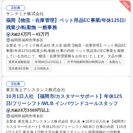
内での企画・進行業務が中心。取引先からの依頼に対し、販売開始からイ
ベント終了まで責任を持って進行し、無事完了させることが営業のやりが
正社員
いです。 一方で、競合や未取引先へのアプローチを地道に積み重ねる姿勢
サンテミナ株式会社
が求められます。既存顧客との取引が約9割を占める中で、1枚・1件でも
福岡【物流・在庫管理】ペット用品EC事業/年休125日/
新規のチケットや顧客を獲得することにこだわれる方を歓迎します。 ※個
残業少/転勤無 一般事務
人予算・ノルマはありません。 募集職種 【福岡】「ローチケ」企画営業
24万円～43万円
月給
☆既存顧客中心！☆エンタメ･音楽好き歓迎◎
福岡県福岡市博多区
企業名 サンテミナ株式会社 求人名 福岡【物流・在庫管理】ペット用品EC
事業/年休125日/残業少/転勤無 仕事の内容 ペット用品等のEC事業を展開
している当社にて、物流・在庫管理業務をお任せいたします。欠品や廃棄
ゼロを目指し、販売機会の最大化と適正在庫の維持を実現することで事業
業界未経験歓迎
年間休日120日以上
月平均残業時間20時間以内
転勤なし
成長に貢献する重要なポジションです。 ■商品在庫の管理（欠品・過剰在
完全週休2日制
土日祝休み
庫・廃棄防止）■在庫計画・発注・出荷管理■物流委託先や社内との円滑な
連携を通じた正確で安定した出荷体制の構築と維持■在庫データ等に基づ
く課題発見・業務改善の推進■将来的にはコールセンター委託先の管理、
正社員
マテリアル整備、受注システム管理等にも携わり幅広い業務改善に挑戦で
東京海上アシスタンス株式会社
きます。 【業務内容の変更範囲】当社の指定する業務 募集職種 福岡【物
10月1日入社 【福岡市/カスタマーサポート】年休125
流・在庫管理】ペット用品EC事業/年休125日/残業少/転勤無
日/フリーシフト/WLB インバウンドコールスタッフ
28万3569円以上
月給
福岡県福岡市博多区
企業名 東京海上アシスタンス株式会社 求人名 ★10月1日入社★【福岡市/
カスタマーサポート】年休125日/フリーシフト/WLB◎ 仕事の内容 【10月
1日入社】東京海上日動火災や東京海上ダイレクト損害保険社の自動車保