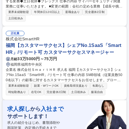
する業務◆土日祝休◆フレックス 仕事の内容 サイバーセキュリティ関連
業務に従事いただきます。 ■変更の範囲：会社の定める業務 【成長や挑戦
を後押しする環境】個人の思い（Will）と九電グループのビジョンを結び
業界未経験歓迎
年間休日120日以上
退職金あり
完全週休2日制
付け、人と組織が共に成長しながら価値創出につなげていく人的資本経営
土日祝休み
を推進しています。事業を支える専門力の向上に加え、社員の自律的な成
長と学びを支援する教育・研修の充実、多様な人材が活躍できる環境をつ
くるための人事評価・処遇制度の見直しなど、自律的な成長・挑戦を支援
正社員
する環境整備にも積極的に取り組んでいます。 募集職種 【福岡】サイバ
株式会社SmartHR
ーセキュリティ対策に関する業務◆土日祝休◆フレックス
福岡【カスタマーサクセス】シェアNo.1SaaS「Smart
HR」/リモート可 カスタマーサクセスマネージャー
33万5000円～75万円
月給
福岡県福岡市中央区
企業名 株式会社ＳｍａｒｔＨＲ 求人名 福岡【カスタマーサクセス】シェ
アNo.1SaaS「SmartHR」/リモート可 仕事の内容 SMB領域（従業員数50
0名以下）の顧客に対するカスタマーサクセスをお任せします。グロース
マーケット領域ではより多くのお客様に対し効率良く対応することが求め
業界未経験歓迎
副業・WワークOK
資格取得支援あり
転勤なし
られ、「品質を落とさずにスケールできる」 CSの実現を目指します。ご
時短勤務あり
在宅OK
完全週休2日制
土日祝休み
服装自由
経験・適性に応じて(1)機能実装カスタマーサクセス（労務分野）(2)リニ
ューアルマネージャーのいずれか、または両方の業務をお任せします。(1)
機能実装CS：オンボーディング/オンボーディング完了後の活用促進等 (2)
求人探し
入社まで
から
リニューアルマネージャー：お客様への課題ヒアリング・方針策定/利用促
サポートします！
進の支援/継続活用に向けた施策検討・実行等 募集職種 福岡【カスタマー
サクセス】シェアNo.1SaaS「SmartHR」/リモート可
求人の紹介をはじめ、書類添削や
面談対策、内定後の手続きまで