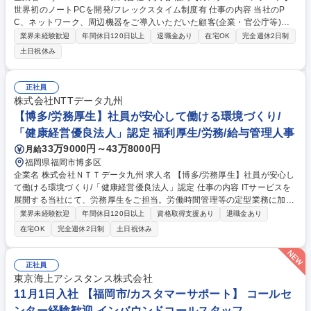
世界初のノートPCを開発/フレックスタイム制度有 仕事の内容 当社のP
C、ネットワーク、周辺機器をご導入いただいた顧客(企業・官公庁等)に
向けたサポート業務を実施。【詳細】・PCの修理/障害対応(オンサイト対
業界未経験歓迎
年間休日120日以上
退職金あり
在宅OK
完全週休2日制
応) ・マスター作成/キッティング/設置展開作業等のPC導入支援 ・クラウ
土日祝休み
ド商材やネットワークの提案/構築/サポート ・顧客のニーズを踏まえた付
加価値やソリューションの提案/構築/サポート業務 【入社後について】入
社後の教育体制としては、OJTをメインとして先輩社員から教わっていき
正社員
ます。自社製品についての研修も実施しています。独り立ちは半年～1年
株式会社NTTデータ九州
の期間で目指して頂きますので、しっかりキャリアを形成できる環境で
【博多/労務厚生】社員が安心して働ける環境づくり/
す。 募集職種 福岡【カスタマーエンジニア】世界初のノートPCを開発/フ
「健康経営優良法人」認定 福利厚生/労務/給与管理人事
レックスタイム制度有
33万9000円～43万8000円
月給
福岡県福岡市博多区
企業名 株式会社ＮＴＴデータ九州 求人名 【博多/労務厚生】社員が安心し
て働ける環境づくり/「健康経営優良法人」認定 仕事の内容 ITサービスを
展開する当社にて、労務厚生をご担当。労働時間管理等の定型業務に加
え、健康経営推進や働き方改革施策の企画立案に携わります。自ら考えよ
業界未経験歓迎
年間休日120日以上
資格取得支援あり
退職金あり
り良い職場環境づくりに貢献していただきます。 ■労働時間管理 ■健診・
在宅OK
完全週休2日制
土日祝休み
ストレスチェック実施 ■健康経営推進の企画立案 ■働き方改革施策の企画
や労務運用改善 【仕事の魅力】 グループ会社と連携し高い知見を得られ
ます。経営陣と近い距離で業務を行え、定型業務のみならず制度企画や改
正社員
善に自ら挑み、高い裁量を持って組織運営に取り組める魅力的な環境で
東京海上アシスタンス株式会社
す。 募集職種 【博多/労務厚生】社員が安心して働ける環境づくり/「健康
11月1日入社 【福岡市/カスタマーサポート】 コールセ
経営優良法人」認定
ンター経験歓迎 インバウンドコールスタッフ