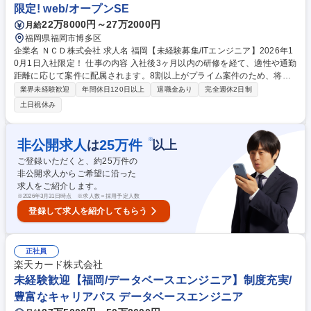
限定! web/オープンSE
22万8000円～27万2000円
月給
福岡県福岡市博多区
企業名 ＮＣＤ株式会社 求人名 福岡【未経験募集/ITエンジニア】2026年1
0月1日入社限定！ 仕事の内容 入社後3ヶ月以内の研修を経て、適性や通勤
距離に応じて案件に配属されます。8割以上がプライム案件のため、将来
的には上流工程や要件定義に携わることができ、市場価値の高いエンジニ
業界未経験歓迎
年間休日120日以上
退職金あり
完全週休2日制
アになることが可能です。 ★未経験エンジニアを多数採用してきた実績あ
土日祝休み
る育成プログラムで安心/入社後のステップ（例）★ 1～3か月目：丁寧なI
T基礎研修で、「ITの基礎知識から現場で役立つ実践的なスキルを習得」 4
か月目以降：配属先でチームの一員として参画。運用補助業務に参加 1～
※
非公開求人
25
万件
は
以上
2年目：小規模機能の設計・開発・運用を担当 3年目以降：上流工程（要
ご登録いただくと、約
25
万件の
件定義・設計）やチームリーダーに挑戦可能 募集職種 福岡【未経験募集/I
非公開求人からご希望に沿った
Tエンジニア】2026年10月1日入社限定！
求人をご紹介します。
※
2026年3月31日時点 ※求人数＝採用予定人数
登録して求人を紹介してもらう
正社員
楽天カード株式会社
未経験歓迎【福岡/データベースエンジニア】制度充実/
豊富なキャリアパス データベースエンジニア