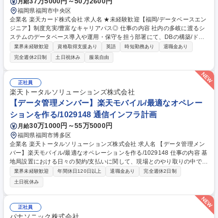
37万5000円～50万2600円
月給
福岡県福岡市中央区
企業名 楽天カード株式会社 求人名 ★未経験歓迎【福岡/データベースエン
ジニア】制度充実/豊富なキャリアパス◎ 仕事の内容 社内の多岐に渡るシ
ステムのデータベース導入や運用・保守を担う部署にて、DBの構築/ドキ
ュメント作成/テスト/データ分析などをお任せします。OJTを通して各業
業界未経験歓迎
資格取得支援あり
英語
時短勤務あり
退職金あり
務に関する知識を習得し、以下業務の一部を担当します 【業務内容】■プ
完全週休2日制
土日祝休み
服装自由
ロジェクトの進捗管理、品質管理、リスク管理 ■要件定義（起案支援）、
環境構築、テーブル設計/SQLレビュー、データメンテナンス、STGスキー
マ・データ管理に関する技術的な指導・サポート ■DB監視・管理、障害対
正社員
応・予防活動、パッチ計画・適用、HW障害対応に関する技術的な指導・
楽天トータルソリューションズ株式会社
サポート ■関係部署との連携、調整 ■業務プロセスの改善、効率化 ■チー
【データ管理メンバー】楽天モバイル/最適なオペレー
ム全体の技術力向上 募集職種 ★未経験歓迎【福岡/データベースエンジニ
ションを作る/1029148 通信インフラ計画
ア】制度充実/豊富なキャリアパス◎
30万1000円～55万5000円
月給
福岡県福岡市博多区
企業名 楽天トータルソリューションズ株式会社 求人名 【データ管理メン
バー】楽天モバイル/最適なオペレーションを作る/1029148 仕事の内容 基
地局設置における日々の契約/支払いに関して、現場とのやり取りの中で、
最適解を見出す業務です。また、日々のオペレーションの中で発生した事
業界未経験歓迎
年間休日120日以上
退職金あり
完全週休2日制
象に対して、発生事象真因分析、チーム内議論、対策検討、 フロー化/仕
土日祝休み
組み作り、など、どういう仕組みにすることで最適なオペレーションを実
現できるか、を深堀していきます。 【業務詳細】■契約内容に関する法務
観点確認■契約条件に基づいた支払管理■行政案件に関する契約更新/管理■
正社員
業務プロセスの継続的改善：現行契約・支払に関する業務プロセスの評価
パナソニック株式会社