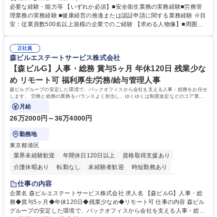
などの上流工程から関与していただきます。 【主な業務内容】■安全衛生
必要な経験・能力等 【いずれか必須】■安全衛生業務の実務経験■労務管
業務（ストレスチェック、健康診断の運用、産業医との連携 など）■健康
理業務の実務経験 ■健康経営の推進または認証申請に関する業務経験 ※目
経営認証取得に向けた企画・推進■労務管理（労働時間の分析、労働環境
安：従業員数500名以上規模の企業でのご経験 【求める人物像】■周囲
の改善）■規程改定、制度設計、業務改善の推進■労働基準監督署対応、団
（社員・経営層）と円滑にコミュニケーションを図れる方■労務課題に対
体交渉対応 など 【採用背景】現在組織変革期の為、労務領域から組織力
し、迅速かつ的確に対応できる問題解決力をお持ちの方■チームおよび他
を底上げすべく、ともにご活躍いただける方の増員募集となります。 募集
正社員
部門と連携しながら業務を推進できる方■Excelや労務管理システムの実務
森ビルエステートサービス株式会社
職種 【人事・労務担当】安全衛生・健康経営推進・労務管理/創業80年老
使用経験をお持ちの方 学歴・資格 学歴：大学院 大学 高専 短大 専修学校
舗メーカー
高校 語学力： 資格：
【森ビルG】人事・総務 賞与5ヶ月 年休120日 残業少な
め リモート可 福利厚生/労務/給与管理人事
森ビルグループの安定した環境で、バックオフィスから会社を支える人事・総務をお任せ
します。 労務と総務の業務をバランスよく担当し、ゆくゆくは制度改定などのコア業務
にも挑戦できる、やりがいある環境です。
月給
26万2000円～36万4000円
勤務地
東京都港区
業界未経験歓迎
年間休日120日以上
資格取得支援あり
介護休暇あり
転勤なし
未経験者歓迎
時短勤務あり
経験者歓迎
退職金あり
在宅OK
賞与あり
育休あり
仕事の内容
完全週休2日制
交通費支給
長期歓迎
駅近5分以内
土日祝休み
企業名 森ビルエステートサービス株式会社 求人名 【森ビルG】人事・総
務◆賞与5ヶ月◆年休120日◆残業少なめ◆リモート可 仕事の内容 森ビル
グループの安定した環境で、バックオフィスから会社を支える人事・総務