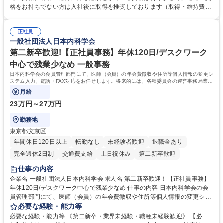
求・支払データ登録、取引先マスター申請対応）・予算作成及び予実管
格をお持ちでない方は入社後に取得を推奨しております（取得・維持費用
理・各種稟議書、報告書作成業務・各種台帳管理、交際費・会議費支払報
の一部補助あり） 【求める人物像】 ・向学心豊かで、主体的に行動でき
告書作成及び月次管理・部内総務庶務全般 など※※配属先によっては上記
る方。 ・社内外の多様な関係者と協調して業務を進められるコミュニケー
の他に担当頂く業務が発生する場合があります。 募集職種 【営業事務】
正社員
ション力がある方。 ・チャレンジを厭わず、粘り強く業務に取り組める
一般社団法人日本内科学会
業務職/三井物産グループ/平均残業時間10H/完全週休2日
方。多様な関係者と謙虚に信頼関係を構築でき、期限を意識したスケジュ
ール管理が出来る方。※将来的に他部署（営業部門、コーポレート部門）
第二新卒歓迎!【正社員事務】年休120日/デスクワーク
へのジョブローテーションの可能性があります。 学歴・資格 学歴：大学
中心で残業少なめ 一般事務
院 大学 語学力： 資格：宅地建物取引士
日本内科学会の会員管理部門にて、医師（会員）の年会費徴収や住所等個人情報の変更シ
ステム入力、電話・FAX対応をお任せします。将来的には、各種委員会の運営事務局業務
などにも幅広く携わっていただきます。
月給
23万円～27万円
勤務地
東京都文京区
年間休日120日以上
転勤なし
未経験者歓迎
退職金あり
完全週休2日制
交通費支給
土日祝休み
第二新卒歓迎
仕事の内容
企業名 一般社団法人日本内科学会 求人名 第二新卒歓迎！【正社員事務】
年休120日/デスクワーク中心で残業少なめ 仕事の内容 日本内科学会の会
員管理部門にて、医師（会員）の年会費徴収や住所等個人情報の変更シス
テム入力、電話・FAX対応をお任せします。将来的には、各種委員会の運
必要な経験・能力等
営事務局業務などにも幅広く携わっていただきます。 【会員管理・データ
必要な経験・能力等 《第二新卒・業界未経験・職種未経験歓迎》 【必