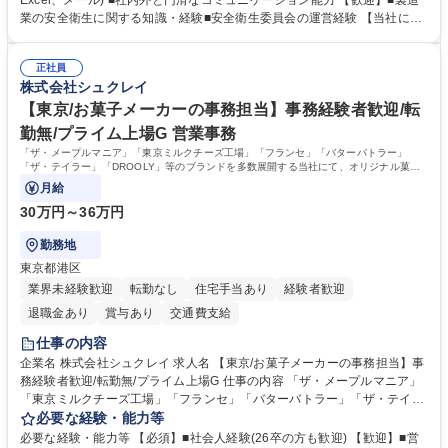
Excel、メール) ■社内外と円滑なコミュニケーション能力 【歓迎】■製造
ンテーションの実施■勤怠・各種申請内容の確認■採用業務のサポート■来
業の安全衛生に関する知識・経験■安全衛生委員会の運営経験 【当社につ
客・電話対応 ■郵便物の受領・発送・管理■オフィス設備・備品管理■建
いて】 ◎設立したばかりの会社であり、一緒に企業を立ち上げ・拡大しよ
物・設備修繕の手配及び業者対応■押印・契約書管理等の庶務業務■安全衛
うという意欲のある方を求めています。 ◎経営に近い立場で幅広くキャリ
生に関する業務等■健康診断、産業医面談、休職・復職手続き等の労務サ
正社員
アが磨けます。 ◎NTTデータグループであり福利厚生は充実しているとと
株式会社シュクレイ
ポート■社内ルールの運用・各種社内案内■その他、拠点運営に関わる管理
もに、働き方改革も推進しています。 学歴・資格 学歴：大学院 大学 高専
部門業務 募集職種 【大阪/総務・人事（労務）担当者】3Dプリンター事
短大 専修学校 語学力： 資格：
【東京/お菓子メーカーの事務担当】事務経験者歓迎/転
業/NTTデータG/年休129日
勤無/プライム上場G 営業事務
「ザ・メープルマニア」「東京ミルクチーズ工場」「フランセ」「バターバトラー」
「ザ・テイラー」「DROOLY」等のブランドを多数展開する当社にて、オリジナル菓子
ブランド商品の事務業務をお任せいたします。
月給
30万円～36万円
勤務地
東京都港区
業界未経験歓迎
転勤なし
住宅手当あり
経験者歓迎
退職金あり
賞与あり
交通費支給
仕事の内容
企業名 株式会社シュクレイ 求人名 【東京/お菓子メーカーの事務担当】事
務経験者歓迎/転勤無/プライム上場G 仕事の内容 「ザ・メープルマニア」
「東京ミルクチーズ工場」「フランセ」「バターバトラー」「ザ・テイラ
ー」「DROOLY」等のブランドを多数展開する当社にて、オリジナル菓子
必要な経験・能力等
ブランド商品の事務業務をお任せいたします。 【具体的な業務内容】 ■店
必要な経験・能力等 【必須】■社会人経験(26卒の方も歓迎) 【歓迎】■営