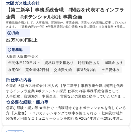
大阪ガス株式会社
を進めやすく定着率の高い環境です。 募集職種 東京【経理・総務】週1日
ライフバランスを重視する方に最適な環境です（フルリモートも面接で相
出社程度のリモート中心/残業基本無/独立系ファーム
談可）。【求める人物像】幅広いバックオフィス業務に柔軟に対応でき、
【第二新卒】事務系総合職 #関西を代表するインフラ
社内外と円滑にコミュニケーションを取りながら業務を推進できる方 学
企業 #ポテンシャル採用 事業企画
歴・資格 学歴：大学院 大学 高専 短大 専修学校 高校 語学力： 資格：
事務系総合職として、人事総務、資源海外、事業企画、営業などの業務に従事していただ
きます。 【業務内容の一例】■所属事業部の勤労業務 ■海外に関係する各種業務 ■営業部
門の企画スタッフ、ルート営業
月給
22万7000円以上
勤務地
大阪府大阪市中央区
年間休日120日以上
資格取得支援あり
時短勤務あり
退職金あり
在宅OK
完全週休2日制
交通費支給
駅近5分以内
土日祝休み
服装自由
第二新卒歓迎
寮・社宅あり
食事補助あり
仕事の内容
企業名 大阪ガス株式会社 求人名 【第二新卒】事務系総合職 #関西を代表
するインフラ企業 #ポテンシャル採用 仕事の内容 事務系総合職として、
人事総務、資源海外、事業企画、営業などの業務に従事していただきま
す。 【業務内容の一例】■所属事業部の勤労業務 ■海外に関係する各種業
必要な経験・能力等
務 ■営業部門の企画スタッフ、ルート営業 【キャリアパス】入社後の配属
必要な経験・能力等 ★当社でご活躍期待できるポテンシャルを有している
ポジションで一定期間ご活躍頂いた後、本人の適性及び将来のキャリアを
方 【人物像】・ロジカルシンキングで物事を捉えられる ・社内及び社外
鑑みてジョブローテーションを行います。 【育成】OJTでの現場育成や研
関係者と円滑なコミュニケーションを図れる ■2024年度から2026年度ま
修カリキュラムを通じて、Daigasグループの業務で必要となる知識につい
での3ヵ年を対象とする「Daigasグループ中期経営計画2026」を策定しま
て学んでいただきます。 募集職種 【第二新卒】事務系総合職 #関西を代
した。https://www.osakagas.co.jp/company/press/pr2024/1777576_564