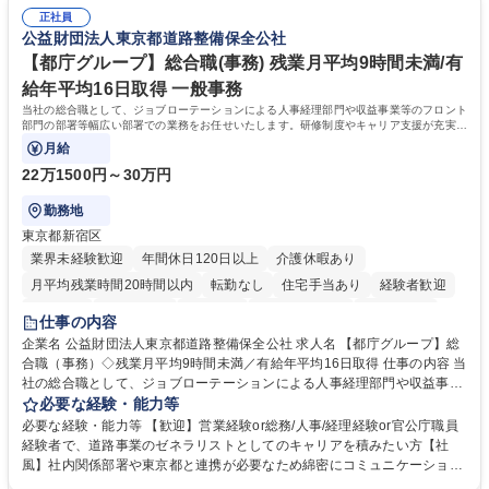
事務経験 ■金融商品の提案・販売経験 ≪魅力≫研修やOJT環境が整ってい
正社員
るので安心して入行いただけます。 幅広いキャリアの選択肢があり、公募
公益財団法人東京都道路整備保全公社
や社内副業等を活用し、 一人ひとりが挑戦できるカルチャーが浸透してい
ます。 学歴・資格 学歴：大学院 大学 高専 短大 専修学校 高校 語学力：
【都庁グループ】総合職(事務) 残業月平均9時間未満/有
資格：
給年平均16日取得 一般事務
当社の総合職として、ジョブローテーションによる人事経理部門や収益事業等のフロント
部門の部署等幅広い部署での業務をお任せいたします。研修制度やキャリア支援が充実し
ております！ ※下記業務詳細
月給
22万1500円～30万円
勤務地
東京都新宿区
業界未経験歓迎
年間休日120日以上
介護休暇あり
月平均残業時間20時間以内
転勤なし
住宅手当あり
経験者歓迎
研修あり
退職金あり
賞与あり
完全週休2日制
交通費支給
仕事の内容
駅近5分以内
資格取得手当あり
食事補助あり
企業名 公益財団法人東京都道路整備保全公社 求人名 【都庁グループ】総
合職（事務）◇残業月平均9時間未満／有給年平均16日取得 仕事の内容 当
社の総合職として、ジョブローテーションによる人事経理部門や収益事業
等のフロント部門の部署等幅広い部署での業務をお任せいたします。研修
必要な経験・能力等
制度やキャリア支援が充実しております！ ※下記業務詳細 【業務詳細】■
必要な経験・能力等 【歓迎】営業経験or総務/人事/経理経験or官公庁職員
管理部門：広報、人事、経理など当公社の運営に係る管理業務 ■収益部
経験者で、道路事業のゼネラリストとしてのキャリアを積みたい方【社
門：駐車場の新規開拓、管理運営、新宿駅西口広場の「イベントコーナ
風】社内関係部署や東京都と連携が必要なため綿密にコミュニケーション
ー」などの管理運営 ■道路部門：整備の急がれる骨格幹線道路や木造住宅
を図っています。 【業務の魅力】■幅広く携われる：総合職（事務）で