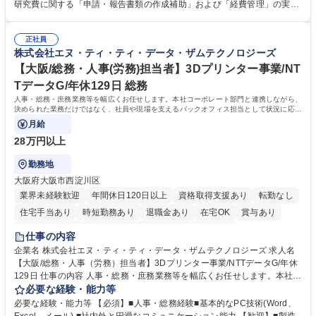
SOP等の整備・版管理・保管 ■研究開発の進捗・タイムライン・予算執行
研究費に関する「申請・報告書類の作成補助」および「経費管理」の実務
管理サポート ■AMED等公的研究費の申請・報告書類作成補助および経費
経験 【尚可】 ■URA経験または産学連携・研究費管理の経験 ■AMED等の
管理 ■社内外関係者との連絡調整・その他研究開発に関わる総務・庶務 募
公的研究費の申請・執行管理経験 ■英語での文書読解・メール対応力 【働
集職種 研究事務【フルリモート・時短勤務可】
正社員
き方について】フルリモートやハイブリッド勤務、時短勤務など個々のラ
株式会社エヌ・ティ・ティ・データ・ザムテクノロジーズ
イフスタイルに応じた柔軟な働き方が可能です。育児や介護との両立も応
【大阪/総務・人事(労務)担当者】3Dプリンター事業/NT
援します。 学歴・資格 学歴：大学院 大学 語学力： 資格：
TデータG/年休129日 総務
人事・総務・庶務業務等を幅広くお任せします。本社コーポレート部門と連携しながら、
決められた業務だけではなく、社員や現場を支えるバックオフィス担当として状況に応じ
て柔軟に対応いただくことを期待します。
月給
28万円以上
勤務地
大阪府大阪市西淀川区
業界未経験歓迎
年間休日120日以上
資格取得支援あり
転勤なし
住宅手当あり
時短勤務あり
退職金あり
在宅OK
賞与あり
完全週休2日制
交通費支給
土日祝休み
服装自由
仕事の内容
企業名 株式会社エヌ・ティ・ティ・データ・ザムテクノロジーズ 求人名
【大阪/総務・人事（労務）担当者】3Dプリンター事業/NTTデータG/年休
129日 仕事の内容 人事・総務・庶務業務等を幅広くお任せします。本社コ
ーポレート部門と連携しながら、決められた業務だけではなく、社員や現
必要な経験・能力等
場を支えるバックオフィス担当として状況に応じて柔軟に対応いただくこ
必要な経験・能力等 【必須】■人事・総務経験■基本的なPC技術(Word、
とを期待します。 【詳細】■入退社手続き、社員情報管理■入社時オリエ