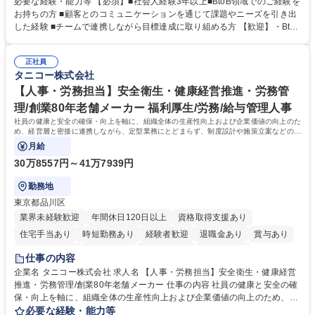
必要な経験・能力等 【必須】■社会人経験3年以上■BtoB領域でのご経験を
ョンを取りながら、受注につながる商談機会の最大化を目指します。 【具
お持ちの方 ■顧客とのコミュニケーションを通じて課題やニーズを引き出
体的な仕事内容】 リードへの電話・メールによるアプローチ/リードナー
した経験 ■チームで連携しながら目標達成に取り組める方 【歓迎】・BtoB
チャリングおよび商談創出/CRMを活用した顧客情報の管理・分析/マーケ
SaaS企業での営業またはインサイドセールス経験 ・製造業向けの営業経
ティング施策と連携したフォローアップ/商談化率向上に向けた改善提案・
験 ・オフライン・オンラインセミナー登壇経験 ・マーケティング施策の
実行/フィールドセールスへの案件連携 募集職種 ★【未経験歓迎】AIで製
正社員
企画・実行経験 ・CRM・リードナーチャリングに関する知見 ・データを
タニコー株式会社
造業の未来を変えるインサイドセールス
もとに営業プロセスを改善した経験 学歴・資格 学歴：大学院 大学 高専 短
大 専修学校 高校 語学力： 資格：
【人事・労務担当】安全衛生・健康経営推進・労務管
理/創業80年老舗メーカー 福利厚生/労務/給与管理人事
社員の健康と安全の確保・向上を軸に、組織全体の生産性向上および企業価値の向上のた
め、経営層と密接に連携しながら、定型業務にとどまらず、制度設計や施策立案などの上
流工程から関与していただきます。
月給
30万8557円～41万7939円
勤務地
東京都品川区
業界未経験歓迎
年間休日120日以上
資格取得支援あり
住宅手当あり
時短勤務あり
経験者歓迎
退職金あり
賞与あり
完全週休2日制
交通費支給
駅近5分以内
土日祝休み
仕事の内容
寮・社宅あり
企業名 タニコー株式会社 求人名 【人事・労務担当】安全衛生・健康経営
推進・労務管理/創業80年老舗メーカー 仕事の内容 社員の健康と安全の確
保・向上を軸に、組織全体の生産性向上および企業価値の向上のため、経
営層と密接に連携しながら、定型業務にとどまらず、制度設計や施策立案
必要な経験・能力等