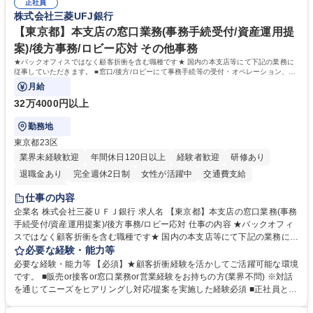
表するインフラ企業 #ポテンシャル採用
正社員
72.html ■エネルギーセキュリティの不安定化や気候変動による自然災害の
株式会社三菱UFJ銀行
甚大化など、これまで以上に社会課題解決の重要性が高まっています。
「未来の日常」の創造に向けて持続可能な社会の実現に貢献してまいりま
【東京都】本支店の窓口業務(事務手続受付/資産運用提
す。 学歴・資格 学歴：大学院 大学 語学力： 資格：
案)/後方事務/ロビー応対 その他事務
★バックオフィスではなく顧客折衝を含む職種です★ 国内の本支店等にて下記の業務に
従事していただきます。 ■窓口/後方/ロビーにて事務手続等の受付・オペレーション、お
客様対応
月給
32万4000円以上
勤務地
東京都23区
業界未経験歓迎
年間休日120日以上
経験者歓迎
研修あり
退職金あり
完全週休2日制
女性が活躍中
交通費支給
土日祝休み
仕事の内容
企業名 株式会社三菱ＵＦＪ銀行 求人名 【東京都】本支店の窓口業務(事務
手続受付/資産運用提案)/後方事務/ロビー応対 仕事の内容 ★バックオフィ
スではなく顧客折衝を含む職種です★ 国内の本支店等にて下記の業務に従
事していただきます。 ■窓口/後方/ロビーにて事務手続等の受付・オペレ
必要な経験・能力等
ーション、お客様対応 ■窓口にて、ご来店された個人のお客様に対して金
必要な経験・能力等 【必須】★顧客折衝経験を活かしてご活躍可能な環境
融商品のご提案 ■効率的な事務運用の検討・構築等 ≪業務紹介：ご応募前
です。 ■販売or接客or窓口業務or営業経験をお持ちの方(業界不問) ※対話
に必ずご覧ください≫ ※記事 https://www.mysite.bk.mufg.jp/career/circle/
を通じてニーズをヒアリングし対応/提案を実施した経験必須 ■正社員とし
article17/ ※動画 https://youtu.be/H-S7HaJqqbg 募集職種 【東京都】本支
ての就業経験1年以上 【歓迎】■金融業界での就業経験■銀行での預金為替
店の窓口業務(事務手続受付/資産運用提案)/後方事務/ロビー応対