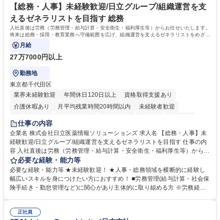
【総務・人事】未経験歓迎/日立グループ/組織運営を支
えるゼネラリストを目指す 総務
入社直後は労務（労務管理・給与計算・安全衛生・福利厚生等）からお任せいたします。
将来は総務・採用・教育業務へ守備範囲を広げ、組織運営を支えるゼネラリストをめざせ
ます。
月給
27万7000円以上
勤務地
東京都千代田区
業界未経験歓迎
年間休日120日以上
資格取得支援あり
介護休暇あり
月平均残業時間20時間以内
未経験者歓迎
住宅手当あり
時短勤務あり
退職金あり
在宅OK
賞与あり
仕事の内容
育休あり
完全週休2日制
交通費支給
土日祝休み
寮・社宅あり
企業名 株式会社日立医薬情報ソリューションズ 求人名 【総務・人事】未
経験歓迎/日立グループ/組織運営を支えるゼネラリストを目指す 仕事の内
容 入社直後は労務（労務管理・給与計算・安全衛生・福利厚生等）からお
任せいたします。将来は総務・採用・教育業務へ守備範囲を広げ、組織運
必要な経験・能力等
営を支えるゼネラリストをめざせます。 ・初期業務：労働時間管理、給与
必要な経験・能力等 ★未経験歓迎！ ★人事・総務領域を横断的に経験し
計算、社会保険対応、福利厚生管理、安全衛生、健康経営推進等をお任せ
幅広いスキルを身につけたい方におすすめ！ ■労務管理(給与計算・社会保
します。ご経験に応じて、休職者管理など、幅広く経験を積んでいただき
険手続き・勤怠管理など)に関心があり主体的に取り組める方 ※労務経験
ます。 ・将来的な広がり：総務・採用・教育・税務対応・経営企画等。
者は早期にご活躍いただけます。 ■チームで仕事を推進できる方■将来は
★メンバーがマンツーマンで丁寧に教えるため、ご経験が浅くても安心！
マネジメント職として活躍したい 【尚可】■人事、労務、採用、教育業務
幅広く経験を積みたい意欲がある方に最適な環境です。 募集職種 【総
正社員
のご経験 ■労務管理（給与計算・社会保険手続き・勤怠管理など）の経験