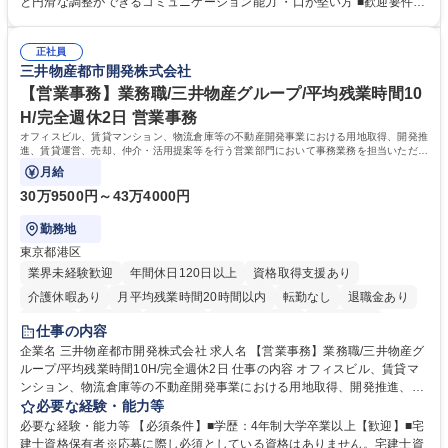
と円滑な調整ができるコミュニケーション能力 ・口が堅い方 ■歓迎要件
コンプライアンス ・内部規程やルールの管理、整備、文書管理 ・契約関
・採用業務経験 ・英語に抵抗がない方 ・営業経験 学歴・資格 学歴：大学
連 ・衛生管理 ・防災関連・公的助成金の管理・オフィス、ファシリティ
院 大学 高専 短大 専修学校 高校 語学力： 資格：
管理 ・福利厚生関連 ・職員からの問合せ、相談対応 ・その他日常の総務
正社員
三井物産都市開発株式会社
業務全般 募集職種 【東京／文京区】公益財団法人の総務人事業務／年間
休日125日
【営業事務】業務職/三井物産グループ/平均残業時間10
H/完全週休2日 営業事務
オフィスビル、賃貸マンション、物流倉庫等の不動産開発事業における用地取得、開発推
進、賃貸運営、売却、仲介・活用提案等を行う営業部門において事務業務を担当いただき
ます。
月給
30万9500円～43万4000円
勤務地
東京都港区
業界未経験歓迎
年間休日120日以上
資格取得支援あり
介護休暇あり
月平均残業時間20時間以内
転勤なし
退職金あり
在宅OK
賞与あり
育休あり
完全週休2日制
交通費支給
仕事の内容
駅近5分以内
土日祝休み
寮・社宅あり
企業名 三井物産都市開発株式会社 求人名 【営業事務】業務職/三井物産グ
ループ/平均残業時間10H/完全週休2日 仕事の内容 オフィスビル、賃貸マ
ンション、物流倉庫等の不動産開発事業における用地取得、開発推進、賃
貸運営、売却、仲介・活用提案等を行う営業部門において事務業務を担当
必要な経験・能力等
いただきます。 【詳細】・契約書管理、契約書製本、捺印対応、ファイリ
必要な経験・能力等 【必須条件】■学歴：4年制大学卒業以上【歓迎】■宅
ング、登記簿取得、調書取得・支払業務（各種費用支払、支払管理、請
建士資格保有者※応募に際し必須としている資格はありません。宅建士資