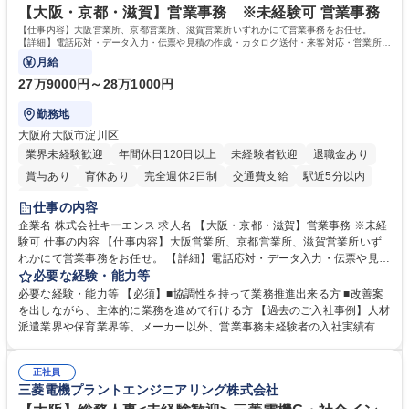
を込めてコミュニケーションをとりながら広報関連業務を行っておりま
【大阪・京都・滋賀】営業事務 ※未経験可 営業事務
す。 学歴・資格 学歴：大学院 大学 高専 短大 専修学校 高校 語学力： 資
【仕事内容】大阪営業所、京都営業所、滋賀営業所いずれかにて営業事務をお任せ。
格：
【詳細】電話応対・データ入力・伝票や見積の作成・カタログ送付・来客対応・営業所内
で発生する事務業務や業務改善をお任せ。
月給
27万9000円～28万1000円
勤務地
大阪府大阪市淀川区
業界未経験歓迎
年間休日120日以上
未経験者歓迎
退職金あり
賞与あり
育休あり
完全週休2日制
交通費支給
駅近5分以内
土日祝休み
仕事の内容
企業名 株式会社キーエンス 求人名 【大阪・京都・滋賀】営業事務 ※未経
験可 仕事の内容 【仕事内容】大阪営業所、京都営業所、滋賀営業所いず
れかにて営業事務をお任せ。 【詳細】電話応対・データ入力・伝票や見積
の作成・カタログ送付・来客対応・営業所内で発生する事務業務や業務改
必要な経験・能力等
善をお任せ。 【教育制度】ご入社後、育成担当とペアになりながらOJTに
必要な経験・能力等 【必須】■協調性を持って業務推進出来る方 ■改善案
て業務を覚えていただくことが可能です。業務システムがきちんと構築さ
を出しながら、主体的に業務を進めて行ける方 【過去のご入社事例】人材
れているため、スムーズに仕事に慣れることができる環境です。また、
派遣業界や保育業界等、メーカー以外、営業事務未経験者の入社実績有
「チームで成果を出す文化」があり、良いやり方を積極的に共有しながら
【当社の事務職について】単なる事務ではなく主体性を発揮したサポート
常に改善を目指す風土のため、安心して業務に取り組んでいただけます。
により、キーエンスの付加価値向上に貢献します。ベースの定型業務に加
募集職種 【大阪・京都・滋賀】営業事務 ※未経験可
正社員
えて、お客様や社員の状況に合わせ、能動的なサポート、改善の動きも期
三菱電機プラントエンジニアリング株式会社
待され。組織を支えるスペシャリストとして、チームに貢献し、結果的に