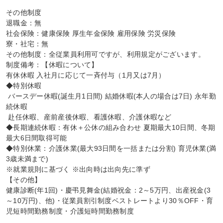
その他制度

退職金：無

社会保険：健康保険 厚生年金保険 雇用保険 労災保険

寮・社宅：無

その他制度：全従業員利用可ですが、利用規定がございます。

制度備考：【休暇について】

有休休暇 入社月に応じて一斉付与（1月又は7月）

◆特別休暇

 バースデー休暇(誕生月1日間) 結婚休暇(本人の場合は7日) 永年勤
続休暇

 赴任休暇、産前産後休暇、看護休暇、介護休暇など

◆長期連続休暇：有休＋公休の組み合わせ 夏期最大10日間、冬期
最大6日間取得可能

◆特別休業：介護休業(最大93日間を一括または分割) 育児休業(満
3歳未満まで)

※就業規則に基づく ※出向時は出向先に準ず

【その他】

健康診断(年1回)・慶弔見舞金(結婚祝金：2～5万円、出産祝金(3
～10万円)、他)・従業員割引制度ベストレートより30％OFF・育
児短時間勤務制度・介護短時間勤務制度