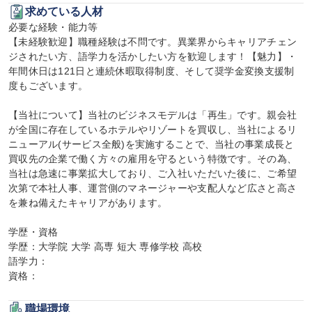
求めている人材
必要な経験・能力等

【未経験歓迎】職種経験は不問です。異業界からキャリアチェン
ジされたい方、語学力を活かしたい方を歓迎します！【魅力】・
年間休日は121日と連続休暇取得制度、そして奨学金変換支援制
度もございます。

【当社について】当社のビジネスモデルは「再生」です。親会社
が全国に存在しているホテルやリゾートを買収し、当社によるリ
ニューアル(サービス全般)を実施することで、当社の事業成長と
買収先の企業で働く方々の雇用を守るという特徴です。その為、
当社は急速に事業拡大しており、ご入社いただいた後に、ご希望
次第で本社人事、運営側のマネージャーや支配人など広さと高さ
を兼ね備えたキャリアがあります。

学歴・資格

学歴：大学院 大学 高専 短大 専修学校 高校

語学力：

資格：
職場環境