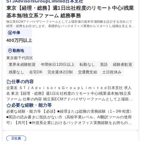
STJAdvisorsGroupLimited日本支社
務・人事】未経験歓迎/日立グループ/組織運営を支えるゼネラリストを目
■衛生管理者の資格をお持ちの方 学歴・資格 学歴：大学院 大学 高専 短大
指す
専修学校 高校 語学力： 資格：
東京【経理・総務】週1日出社程度のリモート中心/残業
基本無/独立系ファーム 総務事務
独立系ECMアドバイザリーファームとして上場前後の資本市場戦略を設計する当社にて
経理・総務をお任せします。基礎的なバックオフィス業務からスタートし組織を支える専
任担当として広く活躍できる環境です。
年俸
400万円以上
勤務地
東京都千代田区
業界未経験歓迎
年間休日120日以上
転勤なし
英語
経験者歓迎
残業なし
在宅OK
完全週休2日制
交通費支給
土日祝休み
仕事の内容
企業名 ＳＴＪＡｄｖｉｓｏｒｓＧｒｏｕｐＬｉｍｉｔｅｄ日本支社 求人
名 東京【経理・総務】週1日出社程度のリモート中心/残業基本無/独立系
ファーム 仕事の内容 独立系ECMアドバイザリーファームとして上場前後
の資本市場戦略を設計する当社にて経理・総務をお任せします。基礎的な
必要な経験・能力等
バックオフィス業務からスタートし組織を支える専任担当として広く活躍
必要な経験・能力等 【必須】■経理または総務の実務経験（1～3年程度）
できる環境です。 ■日常経理、月次および年次決算サポート業務 ■本国
■英語の読み書きに抵抗がない方（高校卒業レベル。AI翻訳ツールの使用
（グローバル）との英文メール対応（AI翻訳ツール等を使用しての対応で
可）【尚可】■外資系企業におけるバックオフィス実務経験をお持ちの方
問題ございません） ■オフィス環境整備、郵便物の発送・受取等の総務業
【必須・尚可要件】簿記などの特別な資格や、TOEIC等のスコアは求めて
務全般 ■その他バックオフィス関連サポート ※ご経験に合わせて無理なく
おりません。日々の事務処理を丁寧かつ正確に行える方を歓迎します。
業務をお任せします。残業も基本的には発生せず、ご自身のペースで業務
正社員
【働き方について】現在は週4日程度の在宅勤務を実施しており、ワーク