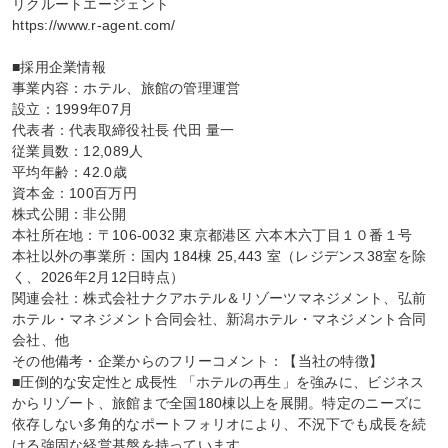
リクルートエージェント

https://www.r-agent.com/

■採用企業情報

事業内容：ホテル、旅館の管理運営

設立：1999年07月

代表者：代表取締役社長 代田 量一

従業員数：12,089人

平均年齢：42.0歳

資本金：100百万円

株式公開：非公開

本社所在地：〒106-0032 東京都港区 六本木六丁目１０番１号

本社以外の事業所：国内 184棟 25,443 室（レジデンス38室を除
く、2026年2月12日時点）

関連会社：株式会社ナクアホテル＆リゾーツマネジメント、弘前
ホテル・マネジメント合同会社、新潟ホテル・マネジメント合同
会社、他

その他備考・企業からのフリーコメント：【当社の特徴】

■圧倒的な安定性と成長性 「ホテルの再生」を強みに、ビジネス
からリゾート、旅館まで全国180棟以上を展開。特定のニーズに
依存しない多角的なポートフォリオにより、不況下でも成長を続
ける強固な経営基盤を持っています。
