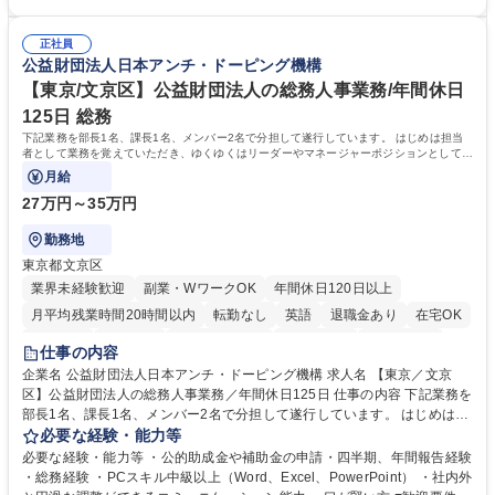
社後】入社後は採用や育成をメインに担当し将来的には経営根幹に関わる
ーションの取れる方 ■自分で考えて行動のできる方 ■第二の創業期を迎え
総務人事業務全般へ幅広く従事していただきます。 募集職種 【豊中市/総
る当社で組織の次代を担うネクスト人材として長期的に成長したい方 ■周
務人事】経験者歓迎！/阪急阪神HDグループ/年休124日
正社員
囲のメンバーと協調しつつ主体性を持って能動的に業務を推進できる方 学
公益財団法人日本アンチ・ドーピング機構
歴・資格 学歴：大学院 大学 高専 短大 専修学校 高校 語学力： 資格：
【東京/文京区】公益財団法人の総務人事業務/年間休日
125日 総務
下記業務を部長1名、課長1名、メンバー2名で分担して遂行しています。 はじめは担当
者として業務を覚えていただき、ゆくゆくはリーダーやマネージャーポジションとして活
躍いただくことを期待しています。
月給
27万円～35万円
勤務地
東京都文京区
業界未経験歓迎
副業・WワークOK
年間休日120日以上
月平均残業時間20時間以内
転勤なし
英語
退職金あり
在宅OK
賞与あり
育休あり
完全週休2日制
交通費支給
土日祝休み
仕事の内容
食事補助あり
企業名 公益財団法人日本アンチ・ドーピング機構 求人名 【東京／文京
区】公益財団法人の総務人事業務／年間休日125日 仕事の内容 下記業務を
部長1名、課長1名、メンバー2名で分担して遂行しています。 はじめは担
当者として業務を覚えていただき、ゆくゆくはリーダーやマネージャーポ
必要な経験・能力等
ジションとして活躍いただくことを期待しています。 【総務・人事グルー
必要な経験・能力等 ・公的助成金や補助金の申請・四半期、年間報告経験
プの業務内容】 ・人事制度関連 ・採用活動 ・教育研修の企画、実行 ・勤
・総務経験 ・PCスキル中級以上（Word、Excel、PowerPoint） ・社内外
怠管理 ・官公庁への各種提出 ・法定の会議運営（評議員会、理事会） ・