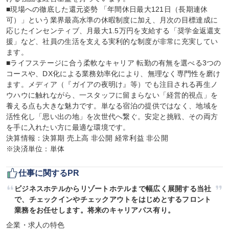
■現場への徹底した還元姿勢 「年間休日最大121日（長期連休
可）」という業界最高水準の休暇制度に加え、月次の目標達成に
応じたインセンティブ、月最大1.5万円を支給する「奨学金返還支
援」など、社員の生活を支える実利的な制度が非常に充実してい
ます。

■ライフステージに合う柔軟なキャリア 転勤の有無を選べる3つの
コースや、DX化による業務効率化により、無理なく専門性を磨け
ます。メディア（『ガイアの夜明け』等）でも注目される再生ノ
ウハウに触れながら、一スタッフに留まらない「経営的視点」を
養える点も大きな魅力です。単なる宿泊の提供ではなく、地域を
活性化し「思い出の地」を次世代へ繋ぐ。安定と挑戦、その両方
を手に入れたい方に最適な環境です。

決算情報：決算期 売上高 非公開 経常利益 非公開

※決済単位：単体
仕事に関するPR
ビジネスホテルからリゾートホテルまで幅広く展開する当社
で、チェックインやチェックアウトをはじめとするフロント
業務をお任せします。将来のキャリアパス有り。
企業・求人の特色
