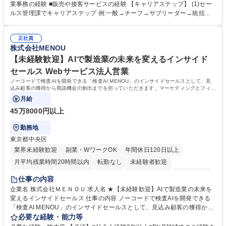
舗からの発注受付/PC入力業務 ■受電対応(社内/社外) ■商品のマスター登
業事務の経験 ■販売や接客サービスの経験 【キャリアステップ】 (1)セー
録 ■日々の売上抽出・報告 ■提携企業への書類送付業務 ■契約書管理業務
ルス管理課でキャリアステップ 例:一般→チーフ→サブリーダー→統括リ
■ホームページへの問い合わせ対応 など 募集職種 【東京/お菓子メーカー
ーダー→マネージャー (2)他ポジションへのキャリアも可能 ※過去、未経
の事務担当】事務経験者歓迎/転勤無/プライム上場G
験で経営管理部内で経理へ異動した方もいらっしゃいます。年3回の面談
正社員
や個別面談を通してご自身のキャリアと向き合っていただき、会社として
株式会社MENOU
もバックアップしていきます。 学歴・資格 学歴：大学院 大学 高専 短大
専修学校 高校 語学力： 資格：
【未経験歓迎】AIで製造業の未来を変えるインサイド
セールス Webサービス法人営業
ノーコードで検査AIを開発できる「検査AI MENOU」のインサイドセールスとして、見
込み顧客の獲得から商談機会の創出までを担っていただきます。マーケティングとフィー
ルドセールスをつなぐ役割として、
月給
45万8000円以上
勤務地
東京都中央区
業界未経験歓迎
副業・WワークOK
年間休日120日以上
月平均残業時間20時間以内
転勤なし
未経験者歓迎
時短勤務あり
経験者歓迎
在宅OK
完全週休2日制
交通費支給
仕事の内容
駅近5分以内
土日祝休み
服装自由
企業名 株式会社ＭＥＮＯＵ 求人名 ★【未経験歓迎】AIで製造業の未来を
変えるインサイドセールス 仕事の内容 ノーコードで検査AIを開発できる
「検査AI MENOU」のインサイドセールスとして、見込み顧客の獲得から
商談機会の創出までを担っていただきます。マーケティングとフィールド
必要な経験・能力等
セールスをつなぐ役割として、 適切なタイミングで顧客とコミュニケーシ