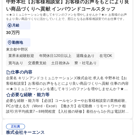
中野本社【お客様相談室】お客様のお声をもとにより良
い商品づくりへ貢献 インバウンドコールスタッフ
≪★コミュニケーションを通してキリンのファンを増やしませんか？★≫ お客様のお声
をより良い商品づくりに活かしていく上で、窓口となるお客様相談室でのお仕事です。
月給
30万円
勤務地
東京都中野区
業界未経験歓迎
年間休日120日以上
退職金あり
在宅OK
賞与あり
交通費支給
土日祝休み
寮・社宅あり
仕事の内容
企業名 キリンアンドコミュニケーションズ株式会社 求人名 中野本社【お
客様相談室】お客様のお声をもとにより良い商品づくりへ貢献 仕事の内容
≪★コミュニケーションを通してキリンのファンを増やしませんか？★≫
お客様のお声をより良い商品づくりに活かしていく上で、窓口となるお客
必要な経験・能力等
様相談室でのお仕事です。 日々お客様からいただくキリングループへのご
必要な経験・能力等 【必須】コールセンターやお客様相談室の業務経験、
意見を、企業活動に活かしています。お客様からの声に迅速かつ誠意をも
PCが使える方（Word・Excel）【働き方】在宅勤務・リモートワーク相
って対応、情報提供するとともにグループ内活動に反映しています。 【具
談可/月平均残業7～8時間程度 【入社後の研修】着任から1か月は電話対応
体的には】電話応対、メール、お手紙対応、ご指摘品調査報告書作成、有
のOJTを中心に実施し、電話対応に慣れた段階でメール・手紙のOJTを実
人チャットボット対応など。 【1日の対応件数】■電話：月間一人当たり
施する予定です。独り立ち以降もしっかりフォローする体制を整えていま
平均100件前後■メール・手紙：同上40件前後 募集職種 中野本社【お客様
正社員
すのでご安心ください。 【当社について】キリングループの広報機能を担
株式会社キーエンス
相談室】お客様のお声をもとにより良い商品づくりへ貢献
う会社として、お客様との出会いを大切にし、磨き上げたホスピタリティ