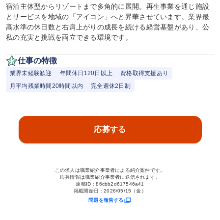
宿泊主体型からリゾートまで多角的に展開。再生事業を通じ施設
とサービスを地域の「アイコン」へと昇華させています。業界最
高水準の休日数と右肩上がりの成長を続ける経営基盤があり、公
私の充実と挑戦を両立できる環境です。
仕事の特徴
業界未経験歓迎
年間休日120日以上
資格取得支援あり
月平均残業時間20時間以内
完全週休2日制
応募する
この求人は職業紹介事業者による紹介案件です。
応募情報は職業紹介事業者に送信されます。
原稿ID：
86cbb2d617546a41
掲載開始日：
2026/05/15（金）
問題を報告する