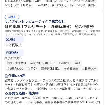
入力業務】 ・医師（会員）の住所変更、個人情報のシステム登録・更新
須】基本的なPC操作（Word、Excelによるデータ入力やメール対応等）
・年会費の徴収管理や入金データの照合確認 【問い合わせ対応】 ・会員
ができる方 【魅力点】 ・年休120日以上に加え、9時～17時の「実働7時
（医師）からの電話、FAX、ネット申請に伴う相談受付 ・複雑な案件のへ
間勤務」で残業も少なくワークライフバランスは抜群です。 【将来的な業
のエスカレーション・連携対応 募集職種 第二新卒歓迎！【正社員事務】
務（各種委員会運営）】 ・学会内における各種委員会のスケジュール調
年休120日/デスクワーク中心で残業少なめ
正社員
整、資料作成、当日の運営サポート 学歴・資格 学歴：大学院 大学 語学
サノダインセラピューティクス株式会社
力： 資格：
研究事務【フルリモート・時短勤務可】 その他事務
自社で実験室を持たず外部委託を中心に創薬を行う当社にて、研究開発チームと外部機関
（CRO・大学等）をつなぐハブとして、契約・発注・予算管理などの研究事務全般をお
任せします。
月給
30万円以上
勤務地
東京都中央区
主婦・主夫歓迎
年間休日120日以上
転勤なし
英語
時短勤務あり
在宅OK
完全週休2日制
交通費支給
土日祝休み
仕事の内容
企業名 サノダインセラピューティクス株式会社 求人名 研究事務【フルリ
モート・時短勤務可】 仕事の内容 自社で実験室を持たず外部委託を中心
に創薬を行う当社にて、研究開発チームと外部機関（CRO・大学等）をつ
なぐハブとして、契約・発注・予算管理などの研究事務全般をお任せしま
必要な経験・能力等
す。 ■見積取得、発注、検収、請求処理等の事務手続き ■委託先との定例
必要な経験・能力等 【必須】大学・製薬企業・CRO・バイオテック企業
会議の調整・アジェンダ準備・議事録作成 ■研究報告書、試験関連資料、
での研究サポート／研究事務／臨床開発事務等の実務経験 AMED等の公的