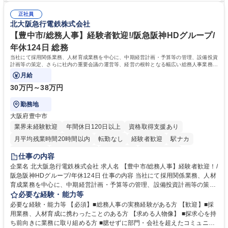
密集地域の特定整備路線の用地取得、道路に関する普及啓発事業、都内の
は、駐車場の管理運営や道路用地の取得、公益財団法人の中枢を担う管理
道路施設や道路工事現場の見学ツアー事業 ※入社後は上記いずれかの部門
正社員
部門など多岐に渡る業務を経験できます。 ■様々なプロジェクト：駐車場
北大阪急行電鉄株式会社
へ配属。※業務内容変更の範囲：会社の定める業務 募集職種 【都庁グル
事業の他、新宿駅西口広場内に設置された照明を兼ねた広告「ブライトサ
ープ】総合職（事務）◇残業月平均9時間未満／有給年平均16日取得
イン」の管理運営を行うなど、事業収益を生み出す活動を積極的に行って
【豊中市/総務人事】経験者歓迎!/阪急阪神HDグループ/
います。 学歴・資格 学歴：大学院 大学 高専 短大 専修学校 高校 語学力：
年休124日 総務
資格：
当社にて採用関係業務、人材育成業務を中心に、中期経営計画・予算等の管理、設備投資
計画等の策定、さらに社内の重要会議の運営等、経営の根幹となる幅広い総務人事業務全
般を担当していただきます。
月給
30万円～38万円
勤務地
大阪府豊中市
業界未経験歓迎
年間休日120日以上
資格取得支援あり
月平均残業時間20時間以内
転勤なし
経験者歓迎
駅ナカ
退職金あり
完全週休2日制
交通費支給
駅近5分以内
仕事の内容
土日祝休み
服装自由
昼食補助あり
食事補助あり
企業名 北大阪急行電鉄株式会社 求人名 【豊中市/総務人事】経験者歓迎！/
阪急阪神HDグループ/年休124日 仕事の内容 当社にて採用関係業務、人材
育成業務を中心に、中期経営計画・予算等の管理、設備投資計画等の策
定、さらに社内の重要会議の運営等、経営の根幹となる幅広い総務人事業
必要な経験・能力等
務全般を担当していただきます。 【主な業務内容】 ■採用関係業務および
必要な経験・能力等 【必須】■総務人事の実務経験がある方 【歓迎】■採
人材育成(社員研修)業務の推進 ■中期経営計画および予算等の管理 ■設備
用業務、人材育成に携わったことのある方 【求める人物像】 ■探求心を持
投資計画等の策定 ■社内の重要会議の運営 ■その他総務人事業務全般 【入
ち前向きに業務に取り組める方 ■臆せずに部門・会社を超えたコミュニケ