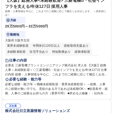
社員から頼られる存在になることができます。平均19:30の退勤以降の業
【大阪】総務人事<未経験歓迎> 三菱電機G・社会イン
務の持ち帰りも禁止されており、メリハリのある働き方となります。 学
フラを支える/年休127日 採用人事
歴・資格 学歴：大学院 大学 高専 短大 語学力： 資格：
総務・人事領域を中心に、これまでのご経験に応じて幅広くお任せします。 ＜具体的に
は＞
月給
29万5000円～33万5000円
勤務地
大阪府大阪市北区
業界未経験歓迎
年間休日120日以上
資格取得支援あり
未経験者歓迎
住宅手当あり
時短勤務あり
経験者歓迎
退職金あり
在宅OK
賞与あり
完全週休2日制
交通費支給
仕事の内容
駅近5分以内
土日祝休み
服装自由
寮・社宅あり
食事補助あり
企業名 三菱電機プラントエンジニアリング株式会社 求人名 【大阪】総務
人事＜未経験歓迎＞◇三菱電機G・社会インフラを支える/年休127日 仕事
の内容 総務・人事領域を中心に、これまでのご経験に応じて幅広くお任せ
します。 ＜具体的には＞ ・総務/人事労務（給与・社保・勤怠管理など）
必要な経験・能力等
・採用・教育研修 ・福利厚生運用 など ※基本的には事務所勤務ですが、
必要な経験・能力等 ＜職種未経験歓迎・業界未経験歓迎＞ ～総務、人事
採用や教育等の業務内容により、関西圏以外への日帰り・宿泊を伴う国内
のご経験が無い方でも、意欲のある方であれば未経験OK～ ■歓迎条件：総
出張もございます。 ※担当業務を持ちつつ、お互いに助け合いながら、総
務、人事のご経験をお持ちの方（業界不問） ■求める人物像：・社内外の
務部という組織として協力しながら進める体制です。 募集職種 【大阪】
関係各部門との調整を率先して行い、業務を円滑に遂行できる協調性やコ
総務人事＜未経験歓迎＞◇三菱電機G・社会インフラを支える/年休127日
ミュニケーション能力を持っている方 ・人事総務領域に興味がありゼネラ
正社員
リスト志向をお持ちの方 学歴・資格 学歴：大学院 大学 語学力： 資格：
株式会社日立医薬情報ソリューションズ