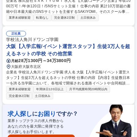
企業名 株式会社ＳＡＫＩＹＯＭＩ 求人名 【大阪/コーチング営業】年収10
00万可！/年休120日！/SNSサミット主催！ 仕事の内容 累計10万部超の書
籍や日本最大級のSNSサミットを主催するSAKIYOMI。そのスクール事業
で受講検討者へのカウンセリング・提案を担います。完全反響型で、顧客
業界未経験歓迎
転勤なし
完全週休2日制
土日祝休み
の人生を導くコーチング営業を担って頂きます。 マーケチームが獲得した
月60件のアポに対し、オンラインで商談。単なる説明ではなく、顧客のキ
ャリア課題を特定し、理想を実現するための意思決定を支援します。高単
正社員
価×無形商材の営業を通して、本質的な課題解決力が磨かれます。事業拡
学校法人角川ドワンゴ学園
大中のため、早期に営業責任者や仕組み作りに携わるチャンスも豊富。成
大阪【入学広報/イベント運営スタッフ】生徒3万人を超
果はダイレクトに還元され、入社1年で年収を200万円アップさせるメン
えるネットの学校 その他営業
バーも珍しくありません。 募集職種 【大阪/コーチング営業】年収1000万
28万1300円～34万3800円
月給
可！/年休120日！/SNSサミット主催！
大阪府大阪市北区
企業名 学校法人角川ドワンゴ学園 求人名 大阪【入学広報/イベント運営ス
タッフ】生徒3万人を超えるネットの学校 仕事の内容 【内容】生徒数日本
一を誇る当学園において、各地域で開催される進路イベントや合同相談会
イベントの運営など、これから入学を検討されている方を対象にイベント
業界未経験歓迎
年間休日120日以上
月平均残業時間20時間以内
設計や運営等の業務をご担当いただきます。 【詳細】各地域で開催される
完全週休2日制
土日祝休み
進路イベントや合同相談会イベントの運営 ・現地スタッフのディレクショ
ン ・接客・面談マニュアルの設計、研修 ・空間の演出・デザイン 募集職
種 大阪【入学広報/イベント運営スタッフ】生徒3万人を超えるネットの学
求人探し
お困り
に
ですか？
校
業界トップクラスの求人件数から
あなたの力を最大限に発揮できる
求人探しをお手伝いします。