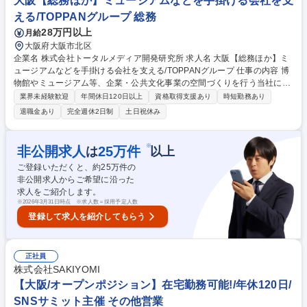
大阪【総務ほか】ミュージアムなどを手掛ける会社を支
に、SaaSビジネスの拡大を推進していただきます。 募集職種 大阪【カス
える/TOPPANグループ 総務
タマーサクセス/理美容サロン向け新規SaaS/LINEビューティープラス】
28万円以上
月給
大阪府大阪市北区
企業名 株式会社トータルメディア開発研究所 求人名 大阪【総務ほか】ミ
ュージアムなどを手掛ける会社を支える/TOPPANグループ 仕事の内容 博
物館やミュージアム等、企業・公共文化事業の空間づくりを行う当社に
て、総務業務を中心としたバックオフィス業務全般をお任せします！ 【総
業界未経験歓迎
年間休日120日以上
資格取得支援あり
時短勤務あり
務業務】◇各種会議運営、事務局業務◇リスクマネジメント管理◇ISO14
退職金あり
完全週休2日制
土日祝休み
001に基づく環境マネジメントシステムの推進など◇社内インフラ・資産
管理◇契約・規約等の管理◇その他庶務 【労務業務】◇労務問題対応、解
決支援業務◇従業員の健康管理、安全衛生管理に関わる業務◇採用・雇用
※
非公開求人
25
万件
は
以上
契約の管理に関わる業務◇労務管理・勤怠管理に関わる業務 募集職種 大
ご登録いただくと、約
25
万件の
阪【総務ほか】ミュージアムなどを手掛ける会社を支える/TOPPANグルー
非公開求人からご希望に沿った
プ
求人をご紹介します。
※
2026年3月31日時点 ※求人数＝採用予定人数
登録して求人を紹介してもらう
正社員
株式会社SAKIYOMI
【大阪/オープンポジション】在宅勤務可能!/年休120日/
SNSサミット主催 その他営業