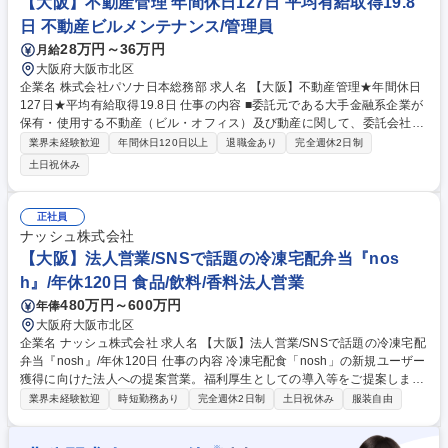
【大阪】不動産管理 年間休日127日 平均有給取得19.8
に携われる！/採用/給与・社保など
日 不動産ビルメンテナンス/管理員
28万円～36万円
月給
大阪府大阪市北区
企業名 株式会社パソナ日本総務部 求人名 【大阪】不動産管理★年間休日
127日★平均有給取得19.8日 仕事の内容 ■委託元である大手金融系企業が
保有・使用する不動産（ビル・オフィス）及び動産に関して、委託会社の
拠点に常駐し、企画・品質管理・工事管理・維持保全管理業務をご担当い
業界未経験歓迎
年間休日120日以上
退職金あり
完全週休2日制
ただきます。 委託会社の不動産関連業務が円滑かつ安定的に運営されるよ
土日祝休み
う、各種業務の取りまとめ、実務支援、調整業務を担当していただきま
す。 具体的な業務内容はその他労働条件の備考をご確認下さい。 募集職
種 【大阪】不動産管理★年間休日127日★平均有給取得19.8日
正社員
ナッシュ株式会社
【大阪】法人営業/SNSで話題の冷凍宅配弁当『nos
h』/年休120日 食品/飲料/香料法人営業
480万円～600万円
年俸
大阪府大阪市北区
企業名 ナッシュ株式会社 求人名 【大阪】法人営業/SNSで話題の冷凍宅配
弁当『nosh』/年休120日 仕事の内容 冷凍宅配食「nosh」の新規ユーザー
獲得に向けた法人への提案営業。福利厚生としての導入等をご提案しま
す。入社直後は上司が営業先をリストアップするため、未経験でも提案に
業界未経験歓迎
時短勤務あり
完全週休2日制
土日祝休み
服装自由
集中できる安心の環境です！ メイン業務は新規開拓ですが、健康や時短ニ
ーズに応える商材のため提案しやすく、未経験からでも成果を出しやすい