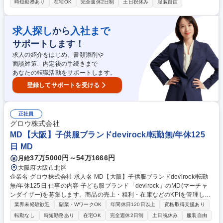
時短勤務あり
在宅OK
完全週休2日制
土日祝休み
服装自由
らリピーターの醸成・客単価向上など店舗が抱える課題をサービスの利用
状況をモニタリングし、プロアクティブに伴走支援していく役割を担って
いただきます。SaaSの利活用サポートと継続的な関係構築を通し、ユー
求人探し
入社まで
から
ザーの生産性・売上・利益向上に貢献すると共に、SaaSビジネスの拡大
サポートします！
を推進いただくことがミッションになり、将来的にはメンバーマネジメン
トまでを担っていただく予定です。 募集職種 大阪【カスタマーサクセス/
求人の紹介をはじめ、書類添削や
飲食店向けSaaS新規サービスLINEレストランプラス】
面談対策、内定後の手続きまで
あなたの転職活動をサポートします。
登録してサポートを受ける
正社員
グロウ株式会社
MD【大阪】子供服ブランドdevirock/転勤無/年休125
日 MD
37万5000円～54万1666円
月給
大阪府大阪市北区
企業名 グロウ株式会社 求人名 MD【大阪】子供服ブランドdevirock/転勤
無/年休125日 仕事の内容 子ども服ブランド「devirock」のMD(マーチャ
ンダイザー)を募集します。商品の売上・粗利・在庫などのKPIを管理し、
市場調査をもとに商品企画や販売計画を立案・実行するポジションです。
業界未経験歓迎
副業・WワークOK
年間休日120日以上
資格取得支援あり
【MD業務】 ◆商品の売上/粗利/在庫等、KPI管理/数値分析◆売上状況や在
転勤なし
時短勤務あり
在宅OK
完全週休2日制
土日祝休み
服装自由
庫を踏まえた販売計画/発注計画の立案/実行◆原価検討/価格設定◆シーズ