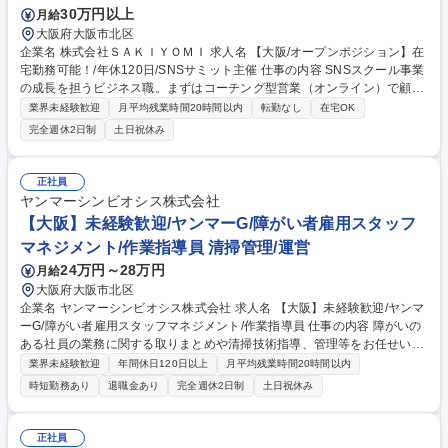
30万円以上
月給
大阪府大阪市北区
企業名 株式会社ＳＡＫＩＹＯＭＩ 求人名 【大阪/オープンポジション】在
宅勤務可能！/年休120日/SNSサミット主催 仕事の内容 SNSスクール事業
の成長を担うビジネス職。まずはコーチング型営業（オンライン）で顧客
理解を深め、成果次第でマーケティング、事業企画、新規事業推進など、
業界未経験歓迎
月平均残業時間20時間以内
転勤なし
在宅OK
事業運営全般へ役割を広げていただきます。 入社後は反響営業（商談～受
完全週休2日制
土日祝休み
注）に特化し、顧客課題の特定から意思決定支援までを完結させます。現
場で得た顧客の声を基に、営業KPI設計やプロダクト改善、マーケティン
グ施策の企画にも参画。単なる「営業」に留まらず、事業会社としてのノ
正社員
ウハウを武器に、市場価値の高いビジネススキルを習得。将来の事業責任
ヤンマーシンビオシス株式会社
者やCXOを目指し、領域を問わず事業成長を牽引する存在を期待します。
【大阪】未経験歓迎/ヤンマーG/障がい者雇用スタッフ
募集職種 【大阪/オープンポジション】在宅勤務可能！/年休120日/SNSサ
マネジメント/作業指導員 清掃管理/運営
ミット主催
24万円～28万円
月給
大阪府大阪市北区
企業名 ヤンマーシンビオシス株式会社 求人名 【大阪】未経験歓迎/ヤンマ
ーG/障がい者雇用スタッフマネジメント/作業指導員 仕事の内容 障がいの
ある社員の業務に関する取りまとめや清掃技術指導、管理等をお任せいた
します。入社後は現場で作業を経験し、現場習熟度に合わせて段階的に社
業界未経験歓迎
年間休日120日以上
月平均残業時間20時間以内
員育成業務や、グループ内の業務改善等も行っていただきます。 【具体的
時短勤務あり
退職金あり
完全週休2日制
土日祝休み
には】初期配属では清掃業務を担当いただきます。また、現場経験を通じ
て障がいのある社員への理解や技術指導について学んだ上で、障がいのあ
る社員の業務に関する取りまとめや清掃技術指導を担っていただきます。
正社員