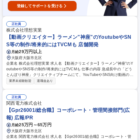
登録してサポートを受ける
正社員
株式会社理想実業
【動画クリエイター】ラーメン"神座"のYoutubeやSN
S等の制作/将来的にはTVCMも 店舗開発
29万円以上
月給
大阪府大阪市北区
企業名 株式会社理想実業 求人名 【動画クリエイター】ラーメン"神座"のY
outubeやSNS等の制作/将来的にはTVCMも 仕事の内容 急成長中の「どう
とんぼり神座」クリエイティブチームにて、YouTubeやSNS向け動画の企
画・撮影・編集・バナー制作をトータルに担当し、ブランドとお客様を繋
業界未経験歓迎
退職金あり
ぐ役割を担っていただきます。 【具体的には】◆SNSやYouTube向け動
画コンテンツの企画・コンテ制作 ◆映像の撮影、編集作業、およびWeb
バナーの制作 ◆他部署（採用活動向け・社内研修用など）からの依頼対応
正社員
◆将来的には有名タレント起用CM等の大型案件への参画 【採用背景】広
関西電力株式会社
告での動画活用機会増加により、これまで外注メインだった動画制作にお
【Gpr26001/総合職】コーポレート・管理間接部門(広
いても内製化を図りたいフェーズのため増員採用。 募集職種 【動画クリ
報) 広報/PR
エイター】ラーメン"神座"のYoutubeやSNS等の制作/将来的にはTVCMも
25万円～65万円
月給
大阪府大阪市北区
企業名 関西電力株式会社 求人名 【Gpr26001/総合職】コーポレート・管