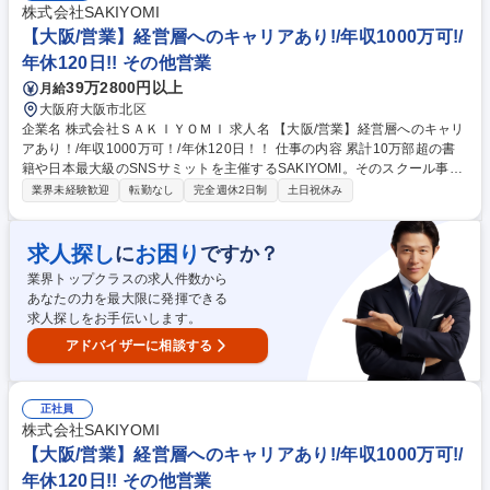
株式会社SAKIYOMI
【大阪/営業】経営層へのキャリアあり!/年収1000万可!/
年休120日!! その他営業
39万2800円以上
月給
大阪府大阪市北区
企業名 株式会社ＳＡＫＩＹＯＭＩ 求人名 【大阪/営業】経営層へのキャリ
アあり！/年収1000万可！/年休120日！！ 仕事の内容 累計10万部超の書
籍や日本最大級のSNSサミットを主催するSAKIYOMI。そのスクール事業
で受講検討者へのカウンセリング・提案を担います。完全反響型で顧客の
業界未経験歓迎
転勤なし
完全週休2日制
土日祝休み
人生を導くコーチング営業を担って頂きます。 マーケチームが獲得した月
60件のアポに対し、オンラインで商談。単なる説明ではなく、顧客のキャ
リア課題を特定し、理想を実現するための意思決定を支援します。高単価
求人探し
お困り
に
ですか？
×無形商材の営業を通して、本質的な課題解決力が磨かれます。事業拡大
業界トップクラスの求人件数から
中のため、早期に営業責任者や仕組み作りに携わるチャンスも豊富。 ※当
あなたの力を最大限に発揮できる
社の魅力に関しては備考を参照ください！ 募集職種 【大阪/営業】経営層
求人探しをお手伝いします。
へのキャリアあり！/年収1000万可！/年休120日！！
アドバイザーに相談する
正社員
株式会社SAKIYOMI
【大阪/営業】経営層へのキャリアあり!/年収1000万可!/
年休120日!! その他営業