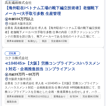
高友繊維株式会社
【海外駐在/ベトナム工場の靴下編立技術者】老舗靴下
メーカー/大手取引多数 生産管理
504万円以上
年俸
大阪府大阪市北区
企業名 高友繊維株式会社 求人名 【海外駐在/ベトナム工場の靴下編立技術
者】老舗靴下メーカー/大手取引多数 仕事の内容 ◇大手ファッションブラ
ンドの製造を請け負う、靴下メーカーである当社のベトナム工場にて、編
立技術指導をお任せいたします。繊維の技術を現地へ落とし込む様な志を
業界未経験歓迎
転勤なし
英語
完全週休2日制
持った方をお待ちしております。 大阪本社の社員とメール等でやり取りを
行い、生産管理業務を担当いただきます。 ■サンプル、発注仕様指示書作
成等 ■サンプル確認・承認 ■外部検査機関への検査 ■商品品質管理、工場
正社員
工程管理指導 【教育体制】入社後3か月程度はOJTを中心に研修がありま
コクヨ株式会社
す。座学で商品知識講座や内勤業務を担いながら、少しずつ仕事を覚えて
≪104045≫【大阪】労務コンプライアンス/ハラスメン
いただきます。 募集職種 【海外駐在/ベトナム工場の靴下編立技術者】老
ト対応・企画推進担当 コンプライアンス
舗靴下メーカー/大手取引多数
39万円～60万円
月給
大阪府大阪市北区
企業名 コクヨ株式会社 求人名 ≪104045≫【大阪】労務コンプライアン
ス／ハラスメント対応・企画推進担当 仕事の内容 HR戦略推進部にて、労
務コンプライアンスを主軸とした企画・推進業務をお任せします。ハラス
メント対応や労務トラブル対応に加え、法令や社内規程に基づく運用の高
業界未経験歓迎
年間休日120日以上
退職金あり
在宅OK
完全週休2日制
度化、教育・研修の企画実施などを通じて、社員が 安心して働ける環境づ
服装自由
くりを推進いただくポジションです。 【具体的に】■ハラスメント防止お