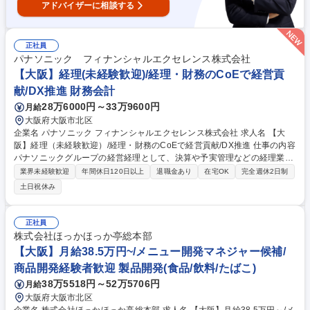
アドバイザーに相談する
正社員
パナソニック フィナンシャルエクセレンス株式会社
【大阪】経理(未経験歓迎)/経理・財務のCoEで経営貢
献/DX推進 財務会計
28万6000円～33万9600円
月給
大阪府大阪市北区
企業名 パナソニック フィナンシャルエクセレンス株式会社 求人名 【大
阪】経理（未経験歓迎）/経理・財務のCoEで経営貢献/DX推進 仕事の内容
パナソニックグループの経営経理として、決算や予実管理などの経理業務
から、ＤＸ・ＡＩを活用した業務プロセス改善、経営管理の支援まで幅広
業界未経験歓迎
年間休日120日以上
退職金あり
在宅OK
完全週休2日制
く担当。 ・経理・会計業務（決算、工場会計、予実・資金管理等） ・業
土日祝休み
務プロセス改善（ＤＸ・ＡＩ活用の業務効率化） ・事業戦略支援（目標策
定の基礎業務等） ・内部統制、経営分析、経営管理など 専門性を高めな
がら、業務改善や周囲との連携においてリーダーシップを発揮し、将来的
正社員
にはチームを牽引する役割を担っていただきます。 募集職種 【大阪】経
株式会社ほっかほっか亭総本部
理（未経験歓迎）/経理・財務のCoEで経営貢献/DX推進
【大阪】月給38.5万円~/メニュー開発マネジャー候補/
商品開発経験者歓迎 製品開発(食品/飲料/たばこ)
38万5518円～52万5706円
月給
大阪府大阪市北区