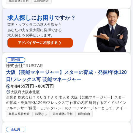
完全週休2日制
土日祝休み
ト】■ユーザー先での実務対応および、課題の本質的な特定、業務フロー
の見直し、適切な役割分担の再設計■マニュアルの整備、および数値改善
施策の立案・実行■新しい運用体制の構築と定着化マネジメント【仕組
求人探し
お困り
に
ですか？
化・標準化と横展開】■改善プロセスの可視化、および成果データの抽出■
業界トップクラスの求人件数から
支店や事業本部などの関係者との連携・関係性構築■成功事例を他拠点へ
あなたの力を最大限に発揮できる
も適用可能にするため「全社標準化」の推進 募集職種 関西【業務改善/医
求人探しをお手伝いします。
療機関】課題を抱える医療機関へのサポート・業務支援
アドバイザーに相談する
正社員
株式会社TRUSTAR
大阪【芸能マネージャー】スターの育成・発掘/年休120
日/フレックス可 芸能マネージャー
455万円～800万円
年俸
大阪府大阪市北区
企業名 株式会社ＴＲＵＳＴＡＲ 求人名 大阪【芸能マネージャー】スター
の育成・発掘/年休120日/フレックス可 仕事の内容 所属するアイドル/イン
フルエンサー/俳優・モデルタレントのチーフマネージャーとして、アイド
ルを含む芸能タレントのマネジメント業務全般、現場対応や各種イベント
業界未経験歓迎
転勤なし
完全週休2日制
服装自由
制作/運営/スカウト業務をお任せします。 ■タレントのスケジュール管理,
調整,収支管理■芸能関連の営業及び契約管理と交渉■仕事現場への送迎及
び立会い■メディア出演のアレンジ,PR活動のサポート■各種イベント計画,
正社員