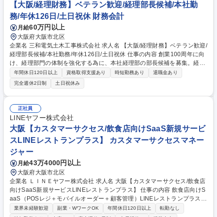
職種 【障がい者雇用】一般事務（大阪）※楽天グループ
【大阪/経理財務】ベテラン歓迎/経理部長候補/本社勤
務/年休126日/土日祝休 財務会計
60万円以上
月給
大阪府大阪市北区
企業名 三和電気土木工事株式会社 求人名 【大阪/経理財務】ベテラン歓迎/
経理部長候補/本社勤務/年休126日/土日祝休 仕事の内容 創業100周年に向
け、経理部門の体制を強化する為に、本社経理部の部長候補を募集。経理
の実務業務も行っていただきますが、将来的には全社の数字を把握し経営
年間休日120日以上
資格取得支援あり
時短勤務あり
退職金あり
戦略に繋がる役割を担っていただきます。 【直近お任せする業務】■年次
完全週休2日制
土日祝休み
決算■四半期決算■月次決算 ■管理組織のマネジメント■連結決算■予算管理
など 【入社1年後以降にお任せしたい業務】経理実務にとどまらず、経営
全体を数字で把握し、経営会議での意思決定をサポートいただきます。経
正社員
理部門の重要な責任者として組織を牽引し、管理会計の整備を進めなが
LINEヤフー株式会社
ら、経営判断を支援していただくことを期待しています。 募集職種 【大
大阪【カスタマーサクセス/飲食店向けSaaS新規サービ
阪/経理財務】ベテラン歓迎/経理部長候補/本社勤務/年休126日/土日祝休
スLINEレストランプラス】 カスタマーサクセスマネー
ジャー
43万4000円以上
月給
大阪府大阪市北区
企業名 ＬＩＮＥヤフー株式会社 求人名 大阪【カスタマーサクセス/飲食店
向けSaaS新規サービスLINEレストランプラス】 仕事の内容 飲食店向けS
aaS（POSレジ＋モバイルオーダー＋顧客管理）LINEレストランプラスの
SMBセグメントにおけるカスタマーサクセスをお任せします。飲食店のD
業界未経験歓迎
副業・WワークOK
年間休日120日以上
転勤なし
X化を推進するだけでなく、「LINE公式アカウント」の運用も 支援しなが