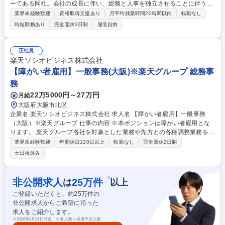
ーである同社。会社の成長に伴い、総務と人事を独立させることに伴う増
員採用です。 総務/庶務業務、備品管理、車両管理、印章管理、社内行事
業界未経験歓迎
資格取得支援あり
月平均残業時間20時間以内
転勤なし
運営等 業務は多岐にわたりますが、経験や適性に応じて業務分担をしてお
時短勤務あり
完全週休2日制
服装自由
ります。 研修旅行の企画などでは外部代理店とも協力しながら円滑な運営
を行います（直近ではハワイなど） (変更の範囲)業務内容は限定しない 募
集職種 【大阪・梅田】総務/2027年より年休120日/総務部門独立のため増
正社員
員採用！
楽天ソシオビジネス株式会社
【障がい者雇用】一般事務(大阪)※楽天グループ 総務事
務
22万5000円～27万円
月給
大阪府大阪市北区
企業名 楽天ソシオビジネス株式会社 求人名 【障がい者雇用】一般事務
（大阪）※楽天グループ 仕事の内容 ※本ポジションは障がい者雇用とな
ります。 楽天グループ各社を対象とした業務や先方との各種調整業務をご
担当頂きます。 【詳細】■総務関連業務■人事労務、教育研修関連業務■経
業界未経験歓迎
年間休日120日以上
転勤なし
完全週休2日制
理事務（決済代行、立替金処理など）■サービス運用関連業務（楽天が展
土日祝休み
開するサービスの運用、情報精査、審査、メルマガ制作など）■発送・PD
F化・印刷関連業務（キャンペーン運営事務局対応、補助、物品の梱包、
発送など） ※上記の業務のうちいずれかをご担当いただきます。※仕事内
※
非公開求人
25
万件
は
以上
容は障がいの状況により相談に応じます。 ※変更範囲:当社業務全般 募集
ご登録いただくと、約
25
万件の
職種 【障がい者雇用】一般事務（大阪）※楽天グループ
非公開求人からご希望に沿った
求人をご紹介します。
※
2026年3月31日時点 ※求人数＝採用予定人数