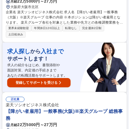
22万5000円～27万円
月給
大阪府大阪市北区
企業名 楽天ソシオビジネス株式会社 求人名 【障がい者雇用】一般事務
（大阪）※楽天グループ 仕事の内容 ※本ポジションは障がい者雇用とな
ります。 楽天グループ各社を対象とした業務や先方との各種調整業務をご
担当頂きます。 【詳細】■総務関連業務■人事労務、教育研修関連業務■経
業界未経験歓迎
年間休日120日以上
転勤なし
完全週休2日制
理事務（決済代行、立替金処理など）■サービス運用関連業務（楽天が展
土日祝休み
開するサービスの運用、情報精査、審査、メルマガ制作など）■発送・PD
F化・印刷関連業務（キャンペーン運営事務局対応、補助、物品の梱包、
発送など） ※上記の業務のうちいずれかをご担当いただきます。※仕事内
求人探し
入社まで
から
容は障がいの状況により相談に応じます。 ※変更範囲:当社業務全般 募集
サポートします！
職種 【障がい者雇用】一般事務（大阪）※楽天グループ
求人の紹介をはじめ、書類添削や
面談対策、内定後の手続きまで
あなたの転職活動をサポートします。
登録してサポートを受ける
正社員
楽天ソシオビジネス株式会社
【障がい者雇用】一般事務(大阪)※楽天グループ 総務事
務
22万5000円～27万円
月給