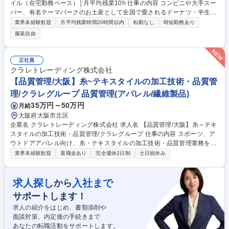
イル（在宅勤務ベース）│月平均残業10h 仕事の内容 コンビニや大手スー
パー、有名テーマパークのお土産として全国で愛されるドーナツ・半生菓
子を手掛ける当社。今回は、さらなる販路拡大に向けて、関西エリアを任
業界未経験歓迎
月平均残業時間20時間以内
転勤なし
時短勤務あり
せられる「即戦力の営業メンバー」を募集します。 具体的には『食品卸
服装自由
（問屋）や大手流通チェーン等へのルート営業・新規営業をしていただき
ます。 ■新規既存割合：既存顧客対応がメイン（一部新規営業あり）■顧
客先：問屋さんがメイン■アポ手法：訪問■チーム構成：5,6名の全国の各
正社員
エリアを担当しているチーム■顧客エリア：関西（大阪府がメイン）■月1
クラレトレーディング株式会社
回程度、本社（長野県）への出張があります。 募集職種 関西【菓子等の
【品質管理/大阪】糸~テキスタイルの加工技術・品質管
営業】完全直行直帰スタイル（在宅勤務ベース）│月平均残業10h
理/クラレグループ 品質管理(アパレル/繊維製品)
35万円～50万円
月給
大阪府大阪市北区
企業名 クラレトレーディング株式会社 求人名 【品質管理/大阪】糸～テキ
スタイルの加工技術・品質管理/クラレグループ 仕事の内容 スポーツ、ア
ウトドアアパレル向け、糸・テキスタイルの加工技術・品質管理業務をお
任せいたします。 ポリエステル繊維を主とする原糸からテキスタイル生産
業界未経験歓迎
退職金あり
完全週休2日制
土日祝休み
において、フィラメント原糸、仮撚り、紡績、織、編、染などの協力外注
工場と連携し、加工技術対応や品質管理に従事。 ■出張：主に国内 3回前
後/月。海外も可能性はあり。 ■アイテム：Tシャツ、インナーやアウタ
求人探し
入社まで
から
ー、ボトムス等。スポーツ系の生地の生産がメイン。 募集職種 【品質管
サポートします！
理/大阪】糸～テキスタイルの加工技術・品質管理/クラレグループ
求人の紹介をはじめ、書類添削や
面談対策、内定後の手続きまで
あなたの転職活動をサポートします。