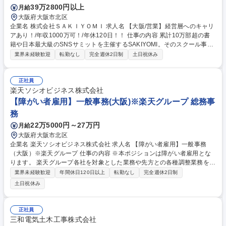
39万2800円以上
月給
大阪府大阪市北区
企業名 株式会社ＳＡＫＩＹＯＭＩ 求人名 【大阪/営業】経営層へのキャリ
アあり！/年収1000万可！/年休120日！！ 仕事の内容 累計10万部超の書
籍や日本最大級のSNSサミットを主催するSAKIYOMI。そのスクール事業
で受講検討者へのカウンセリング・提案を担います。完全反響型で、顧客
業界未経験歓迎
転勤なし
完全週休2日制
土日祝休み
の人生を導くコーチング営業を担っていただきます。 マーケチームが獲得
した月60件のアポに対し、オンラインで商談。単なる説明ではなく、顧客
のキャリア課題を特定し、理想を実現するための意思決定を支援します。
正社員
高単価×無形商材の営業を通して、本質的な課題解決力が磨かれます。事
楽天ソシオビジネス株式会社
業拡大中のため、早期に営業責任者や仕組み作りに携わるチャンスも豊
【障がい者雇用】一般事務(大阪)※楽天グループ 総務事
富。成果はダイレクトに還元され、入社1年で年収を200万円アップさせ
務
るメンバーも珍しくありません。 募集職種 【大阪/営業】経営層へのキャ
22万5000円～27万円
月給
リアあり！/年収1000万可！/年休120日！！
大阪府大阪市北区
企業名 楽天ソシオビジネス株式会社 求人名 【障がい者雇用】一般事務
（大阪）※楽天グループ 仕事の内容 ※本ポジションは障がい者雇用とな
ります。 楽天グループ各社を対象とした業務や先方との各種調整業務をご
担当頂きます。 【詳細】■総務関連業務■人事労務、教育研修関連業務■経
業界未経験歓迎
年間休日120日以上
転勤なし
完全週休2日制
理事務（決済代行、立替金処理など）■サービス運用関連業務（楽天が展
土日祝休み
開するサービスの運用、情報精査、審査、メルマガ制作など）■発送・PD
F化・印刷関連業務（キャンペーン運営事務局対応、補助、物品の梱包、
発送など） ※上記の業務のうちいずれかをご担当いただきます。※仕事内
正社員
容は障がいの状況により相談に応じます。 ※変更範囲:当社業務全般 募集
三和電気土木工事株式会社