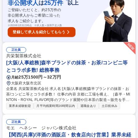
環境です。 ★入社直後は上司が営業先リストを作成し、提供いただけま
※
非公開求人
25
万件
は
以上
す！まずは提案に集中して営業スキルを磨き、徐々に自身でターゲット設
ご登録いただくと、約
25
万件の
定を行うステップアップが可能です。入社後は1日3件程度の商談を実施い
非公開求人からご希望に沿った
ただくイメージで、週次の会議でも気軽に相談可能ですのでご安心くださ
求人をご紹介します。
い。 募集職種 【大阪】法人営業/SNSで話題の冷凍宅配弁当『nosh』/年
※
2026年3月31日時点 ※求人数＝採用予定人数
休120日
登録して求人を紹介してもらう
正社員
共栄製茶株式会社
[大阪/人事総務]森半ブランドの抹茶・お茶/コンビニ等
とコラボ多数! 総務事務
25万1500円～32万円
月給
大阪府大阪市北区
企業名 共栄製茶株式会社 求人名 [大阪/人事総務]森半ブランドの抹茶・お
茶/コンビニ等とコラボ多数！ 仕事の内容 京都に工場を構え、［森半・MI
NTON・ROYAL FLAVOR]等のブランド展開や日本茶の製造～販売を手掛
ける当社にて、人事・労務・総務に関わる幅広い実務をお任せいたしま
業界未経験歓迎
月平均残業時間20時間以内
退職金あり
土日祝休み
す。 ＼具体的に／ ■労務管理、勤怠管理、給与計算、社会保険・雇用保険
等の各種手続き、入社・退職手続き ■福利厚生関連業務、各種書類作成な
どの総務・庶務業務 ■人事業務（採用、研修、人事管理） 募集職種 [大阪/
正社員
人事総務]森半ブランドの抹茶・お茶/コンビニ等とコラボ多数！
モエ ヘネシー ジャパン株式会社
【関西(兵庫)/洋酒の酒販店・飲食店向け営業】業界未経