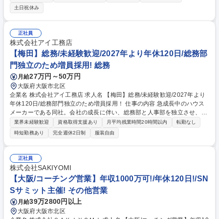
す。下記業務詳細となります。 ■社内報などの制作会社との連携・ディレ
土日祝休み
クション・進行管理(こちらがメイン業務となります。) ■既存の社内広報
ツールにおける企画立案・コンテンツ制作 ■国内でのインナー向け取材対
応■AIを用いた社内広報業務の省力化 ■グループ会社を巻き込んだ新たな
正社員
情報発信体制の構築 ■海外グループ会社社員へのエンゲージメント醸成施
株式会社アイ工務店
策の企画立案・実行 ■社員とのn対nのコミュニケーション機会の企画立
【梅田】総務/未経験歓迎/2027年より年休120日/総務部
案・実行 募集職種 【広報企画】社内広報をお任せします/管理部門経験者
門独立のため増員採用! 総務
積極採用/広報未経験歓迎☆
27万円～50万円
月給
大阪府大阪市北区
企業名 株式会社アイ工務店 求人名 【梅田】総務/未経験歓迎/2027年より
年休120日/総務部門独立のため増員採用！ 仕事の内容 急成長中のハウス
メーカーである同社。会社の成長に伴い、総務部と人事部を独立させ、増
員採用することとなりました。 総務/庶務業務、備品管理、車両管理、印
業界未経験歓迎
資格取得支援あり
月平均残業時間20時間以内
転勤なし
章管理、社内行事運営等 業務は多岐にわたりますが、経験や適性に応じて
時短勤務あり
完全週休2日制
服装自由
業務分担をしております。 研修旅行の企画などでは外部代理店とも協力し
ながら円滑な運営を行います（直近ではハワイなど） (変更の範囲)業務内
容は限定しない 募集職種 【梅田】総務/未経験歓迎/2027年より年休120
正社員
日/総務部門独立のため増員採用！
株式会社SAKIYOMI
【大阪/コーチング営業】年収1000万可!/年休120日!/SN
Sサミット主催! その他営業
39万2800円以上
月給
大阪府大阪市北区