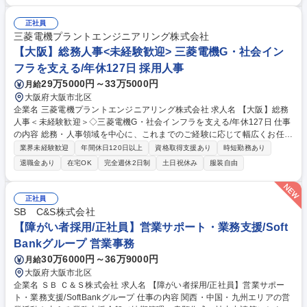
よび労働時間管理に関する教育・研修の企画、運営 ■ハラスメント事案や
各種労務トラブルへの初動対応、関係者ヒアリング、事実整理、対応方針
正社員
の検討 ■労働関連法令や社内規程に基づく運用・管理、改善提案 ■懲戒関
三菱電機プラントエンジニアリング株式会社
連事務局の運営支援および再発防止策の立案、推進 ■労務リスクの予防に
【大阪】総務人事<未経験歓迎> 三菱電機G・社会イン
向けた施策立案、展開 募集職種 ≪104045≫【大阪】労務コンプライアン
フラを支える/年休127日 採用人事
ス／ハラスメント対応・企画推進担当
29万5000円～33万5000円
月給
大阪府大阪市北区
企業名 三菱電機プラントエンジニアリング株式会社 求人名 【大阪】総務
人事＜未経験歓迎＞◇三菱電機G・社会インフラを支える/年休127日 仕事
の内容 総務・人事領域を中心に、これまでのご経験に応じて幅広くお任せ
します。 ＜具体的には＞ ・総務/人事労務（給与・社保・勤怠管理など）
業界未経験歓迎
年間休日120日以上
資格取得支援あり
時短勤務あり
・採用・教育研修 ・福利厚生運用 など ※基本的には事務所勤務ですが、
退職金あり
在宅OK
完全週休2日制
土日祝休み
服装自由
採用や教育等の業務内容により、関西圏以外への日帰り・宿泊を伴う国内
出張もございます。 ※担当業務を持ちつつ、お互いに助け合いながら、総
務部という組織として協力しながら進める体制です。 募集職種 【大阪】
正社員
総務人事＜未経験歓迎＞◇三菱電機G・社会インフラを支える/年休127日
SB C&S株式会社
【障がい者採用/正社員】営業サポート・業務支援/Soft
Bankグループ 営業事務
30万6000円～36万9000円
月給
大阪府大阪市北区
企業名 ＳＢ Ｃ＆Ｓ株式会社 求人名 【障がい者採用/正社員】営業サポー
ト・業務支援/SoftBankグループ 仕事の内容 関西・中国・九州エリアの営