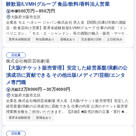
験歓迎/LVMHグループ 食品/飲料/香料法人営業
500万円～850万円
年俸
大阪府大阪市北区
企業名 モエ ヘネシー ジャパン株式会社 求人名 【関西(兵庫)/洋酒の酒販
店・飲食店向け営業】業界未経験歓迎/LVMHグループ 仕事の内容 「ドン
ペリニヨン」「モエ・エ・シャンドン」等の酒類の輸入・販売・マーケテ
ィングを手掛ける業界のリーディングカンパニーである当社で、酒販店・
業界未経験歓迎
時短勤務あり
退職金あり
完全週休2日制
土日祝休み
バー・ラウンジ等への提案営業をお任せします。 【詳細】■酒販店への営
業■担当顧客へ既存・新商品のプロモーション企画の立案/実施■新規導入
店舗拡大に向けたキャンペーン・販促企画の立案/実施 【やりがい】酒類
正社員
業界において圧倒的な地位にある製品を複数保有。自社製品をお客様へ多
株式会社梅田芸術劇場
く売るだけではなく、その先のお客様自身の「体験」に付加価値を付けて
【大阪/チケット販売管理】安定した経営基盤/演劇の公
います。長年培ってきた当社のブランド力とLVMHグループならではのダ
演成功に貢献できる その他出版/メディア/芸能/エンタ
イナミックさは他で味わうことができません。 募集職種 【関西(兵庫)/洋
メ専門職
酒の酒販店・飲食店向け営業】業界未経験歓迎/LVMHグループ
22万8000円～30万4000円
月給
大阪府大阪市北区
企業名 株式会社梅田芸術劇場 求人名 【大阪/チケット販売管理】安定した
経営基盤/演劇の公演成功に貢献できる 仕事の内容 公演のチケット販売管
理業務全般をご担当いただきます。 【詳細】■販売計画の立案・実行 ■出
演者事務所及びプレイガイドとの販売調整■チケットに関する契約業務 ※
業界未経験歓迎
退職金あり
ご本人様の希望や適性を考慮して、選考の中で営業・劇場運営担当の職種
を案内させていただく可能性もございます。 募集職種 【大阪/チケット販
売管理】安定した経営基盤/演劇の公演成功に貢献できる
正社員