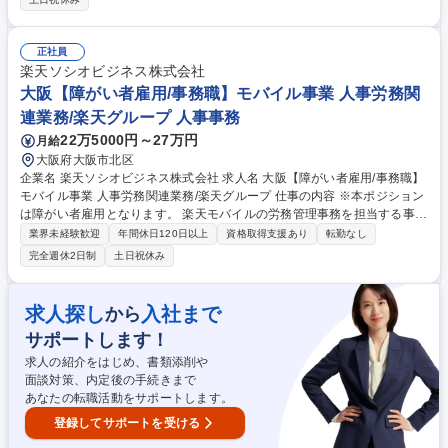
プレース計画の推進、社内問合せ対応の体制運営を担当いただきます。特
に委託先を活用したベンダーコントロール、進捗・品質管理、課題抽出・
改善提案など、安定稼働に向けたプロジェクトマネジメントを重視。将来
正社員
的にはサブリーダーとして、外部パートナーや社内関連部署を巻き込みな
楽天ソシオビジネス株式会社
がら運用基盤の最適化を推進していただきます。 募集職種 【大阪】社内
大阪【障がい者雇用/事務職】モバイル事業 人事労務関
ヘルプデスク/PC・スマホの運用管理 /リモート可/フレックス
連業務/楽天グループ 人事事務
22万5000円～27万円
月給
大阪府大阪市北区
企業名 楽天ソシオビジネス株式会社 求人名 大阪【障がい者雇用/事務職】
モバイル事業 人事労務関連業務/楽天グループ 仕事の内容 ※本ポジション
は障がい者雇用となります。 楽天モバイルの労務管理事務を担当する事業
部でのお仕事になります。未経験からでも挑戦可！ 【詳細】■退職手続き
業界未経験歓迎
年間休日120日以上
資格取得支援あり
転勤なし
■労働時間管理、有給消化推奨、長時間労働者対応■従業員の評価、賞与支
完全週休2日制
土日祝休み
給手続き■新卒、中途採用業務■メールセンター業務■人事異動手続き ※仕
事内容は障がいの状況により相談に応じます。 ※変更範囲:当社業務全般
募集職種 大阪【障がい者雇用/事務職】モバイル事業 人事労務関連業務/楽
求人探し
入社まで
から
天グループ
サポートします！
求人の紹介をはじめ、書類添削や
面談対策、内定後の手続きまで
あなたの転職活動をサポートします。
登録してサポートを受ける