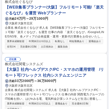
制作,運営管理,収支管理■プロデューサーやスタイリストなど関係者対応■
株式会社ぐるなび
タレントのケアとキャリア発展のサポート■公式SNS等の情報発信ツール
【WEB集客プランナー/大阪】フルリモート可能/「楽天
の管理 等 募集職種 大阪【芸能マネージャー】スターの育成・発掘/年休12
ぐるなび」を運営 Webプランナー
0日/フレックス可
24万円～29万1000円
月給
大阪府大阪市北区
企業名 株式会社ぐるなび 求人名 【WEB集客プランナー/大阪】フルリモー
ト可能/「楽天ぐるなび」を運営 仕事の内容 「楽天ぐるなび」/Google/LIN
E/SNS等、各メディアの企画提案・運用・更新代行業務をお任せいたしま
す。各データを元に分析・提案を行い、年間を通して飲食店をサポートす
業界未経験歓迎
年間休日120日以上
転勤なし
時短勤務あり
退職金あり
る業務となります。 【詳細】代行商品契約店舗のフロント担当として、各
在宅OK
完全週休2日制
土日祝休み
服装自由
種データを用いた分析、それを基に各メディアにおける最適化を提案■投
稿画像の作成やライティング等の制作業務■パートナー会社の運用管理 ※
どうすればWeb集客（ネット予約）をさらに延ばすことができるか、同エ
正社員
リアの飲食店様の予約傾向や、ユーザーがどのようなキーワードで検索し
株式会社関電システムズ
ているかなどを分析したうえで、担当店舗にあったご提案をしていきま
【大阪】社内ヘルプデスク/PC・スマホの運用管理 /リ
す。 募集職種 【WEB集客プランナー/大阪】フルリモート可能/「楽天ぐる
モート可/フレックス 社内システムエンジニア
なび」を運営
33万2000円～36万6000円
月給
大阪府大阪市北区
企業名 株式会社関電システムズ 求人名 【大阪】社内ヘルプデスク/PC・
スマホの運用管理 /リモート可/フレックス 仕事の内容 関西電力グループの
IT戦略を担い、はぴeみる電、電気料金計算システムなど生活に密着した
サービスを支える基幹系システムを幅広く展開。そんな当社にて社内ヘル
業界未経験歓迎
年間休日120日以上
退職金あり
完全週休2日制
プデスクを担当いただきます。 【業務詳細】IT機器の配備・在庫管理、リ
土日祝休み