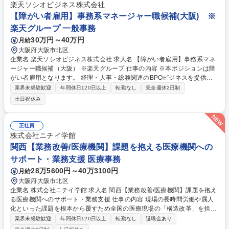
将来的には、リーダーとして社員のスキルアップに向けた業務や関連する
楽天ソシオビジネス株式会社
管理業務を担当いただきます 募集職種 【大阪】未経験歓迎/ヤンマーG/障
【障がい者雇用】事務系マネージャー職候補(大阪) ※
がい者雇用スタッフマネジメント/作業指導員
楽天グループ 一般事務
30万円～40万円
月給
大阪府大阪市北区
企業名 楽天ソシオビジネス株式会社 求人名 【障がい者雇用】事務系マネ
ージャー職候補（大阪） ※楽天グループ 仕事の内容 ※本ポジションは障
がい者雇用となります。 経理・人事・総務関連のBPOビジネスを提供す
るグループのマネジメントをして頂きます。 【詳細】■人の管理（メンバ
業界未経験歓迎
年間休日120日以上
転勤なし
完全週休2日制
ー労務管理、考課評価対応、育成・指導）■業務の管理（委託元との折
土日祝休み
衝、運用の構築・改善、人員をみて業務アサイン指揮）■売上の管理（委
託費用の見込み管理、新規業務見積り作成、売上分析） ※変更範囲:当社
業務全般 募集職種 【障がい者雇用】事務系マネージャー職候補（大阪）
正社員
※楽天グループ
株式会社ニチイ学館
関西【業務改善/医療機関】課題を抱える医療機関への
サポート・業務支援 医療事務
28万5600円～40万3100円
月給
大阪府大阪市北区
企業名 株式会社ニチイ学館 求人名 関西【業務改善/医療機関】課題を抱え
る医療機関へのサポート・業務支援 仕事の内容 現場の長時間労働や属人
化といった課題を根本から覆すため全国の医療現場の「構造改革」を担う
当社にて、契約医療機関先での働き方改善支援にあたり、業務プロセスの
業界未経験歓迎
年間休日120日以上
転勤なし
退職金あり
改善及びマネジメント業務をお任せします。 【業務構造改善・マネジメン