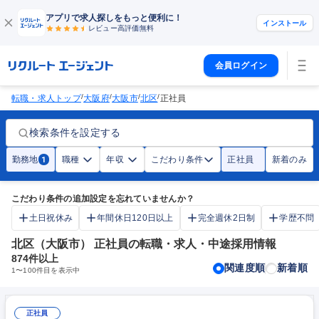
アプリで求人探しをもっと便利に！
インストール
レビュー高評価
無料
会員ログイン
/
/
/
/
転職・求人トップ
大阪府
大阪市
北区
正社員
検索条件を設定する
勤務地
職種
年収
こだわり条件
正社員
新着のみ
1
こだわり条件の追加設定を忘れていませんか？
土日祝休み
年間休日120日以上
完全週休2日制
学歴不問
北区（大阪市） 正社員の転職・求人・中途採用情報
874
件以上
関連度順
新着順
1
〜
100
件目を表示中
正社員