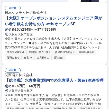
正社員
日本システム技術株式会社
【大阪】オープンポジション システムエンジニア 障が
い者手帳をお持ちの方 web/オープンSE
25万2945円～37万3758円
月給
大阪府大阪市北区
企業名 日本システム技術株式会社 求人名 【大阪】オープンポジション シ
ステムエンジニア◆障がい者手帳をお持ちの方 仕事の内容 パッケージ事
業/DX&SI事業の2本の柱があり、大学向け/金融機関向け自社パッケージは
国内シェアトップクラスを誇る当社で、ITエンジニアとして活躍いただき
業界未経験歓迎
年間休日120日以上
資格取得支援あり
時短勤務あり
ます。 希望をお伺いした上で、スキル、経験、適性も考慮し、配属を決定
退職金あり
在宅OK
土日祝休み
服装自由
致します。 募集職種 【大阪】オープンポジション システムエンジニア◆
障がい者手帳をお持ちの方
正社員
関西電力株式会社
【総合職】水素事業(国内での水素受入・製造) 生産管理
25万円～65万円
月給
大阪府大阪市北区
企業名 関西電力株式会社 求人名 【総合職】水素事業（国内での水素受
入・製造） 仕事の内容 水素事業戦略室にて、以下の業務に従事いただき
ます。 〇国内での水素受入・製造プロジェクトの統括業務：事業性評価
（ファイナンスの組成含む）/事業スキーム全般の立案/事業パートナーの
業界未経験歓迎
副業・WワークOK
年間休日120日以上
資格取得支援あり