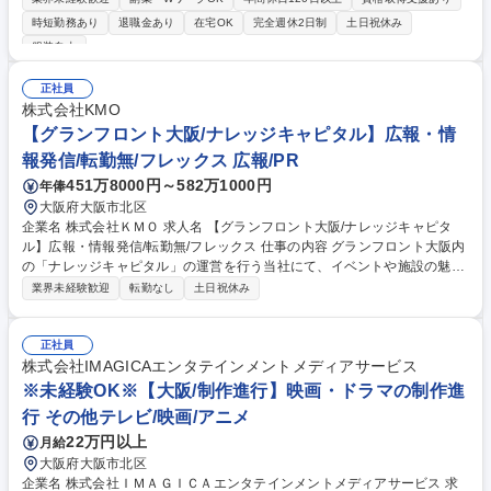
選定・協議/ 各種契約の締結/関係省庁、自治体等との協議、調整/プロジェ
時短勤務あり
退職金あり
在宅OK
完全週休2日制
土日祝休み
クト全体工程の策定と管理 〇技術検討：インハウスエンジニアとして、以
服装自由
下のような業務に従事いただきます ■計画：設計・工程・コスト・運転保
守計画立案■発注：仕様策定、発注先選定、コスト精査■施工：図面レビュ
正社員
ー・許認可取得・安全管理・工程管理・コスト管理 募集職種 【総合職】
株式会社KMO
水素事業（国内での水素受入・製造）
【グランフロント大阪/ナレッジキャピタル】広報・情
報発信/転勤無/フレックス 広報/PR
451万8000円～582万1000円
年俸
大阪府大阪市北区
企業名 株式会社ＫＭＯ 求人名 【グランフロント大阪/ナレッジキャピタ
ル】広報・情報発信/転勤無/フレックス 仕事の内容 グランフロント大阪内
の「ナレッジキャピタル」の運営を行う当社にて、イベントや施設の魅力
を伝えるための広報業務をお任せ。社内各部署と地道に連携し、能動的に
業界未経験歓迎
転勤なし
土日祝休み
情報を収集・発信する重要なポジションです。 ■自社内各部署（企画室や
運営室等）からの情報収集・調整 ■プレスリリース、ファクトシートの作
成■各メディア関係者との折衝 他部署や外部パートナー企業と密に連携
正社員
し、施設やイベントの魅力を効果的に発信していただきます。toC、toB両
株式会社IMAGICAエンタテインメントメディアサービス
方の広報に携わることが可能で、広報手法はHP、メルマガ、販促物、チ
※未経験OK※【大阪/制作進行】映画・ドラマの制作進
ラシ等様々。ゆくゆくは販促物の製作管理や企画等の幅広い業務に携わる
行 その他テレビ/映画/アニメ
ことが可能なポジションです。 募集職種 【グランフロント大阪/ナレッジ
22万円以上
月給
キャピタル】広報・情報発信/転勤無/フレックス
大阪府大阪市北区
企業名 株式会社ＩＭＡＧＩＣＡエンタテインメントメディアサービス 求