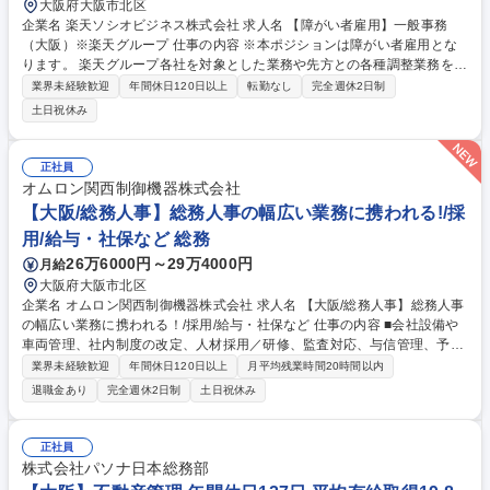
大阪府大阪市北区
企業名 楽天ソシオビジネス株式会社 求人名 【障がい者雇用】一般事務
（大阪）※楽天グループ 仕事の内容 ※本ポジションは障がい者雇用とな
ります。 楽天グループ各社を対象とした業務や先方との各種調整業務をご
担当頂きます。 【詳細】■総務関連業務■人事労務、教育研修関連業務■経
業界未経験歓迎
年間休日120日以上
転勤なし
完全週休2日制
理事務（決済代行、立替金処理など）■サービス運用関連業務（楽天が展
土日祝休み
開するサービスの運用、情報精査、審査、メルマガ制作など）■発送・PD
F化・印刷関連業務（キャンペーン運営事務局対応、補助、物品の梱包、
発送など） ※上記の業務のうちいずれかをご担当いただきます。※仕事内
正社員
容は障がいの状況により相談に応じます。 ※変更範囲:当社業務全般 募集
オムロン関西制御機器株式会社
職種 【障がい者雇用】一般事務（大阪）※楽天グループ
【大阪/総務人事】総務人事の幅広い業務に携われる!/採
用/給与・社保など 総務
26万6000円～29万4000円
月給
大阪府大阪市北区
企業名 オムロン関西制御機器株式会社 求人名 【大阪/総務人事】総務人事
の幅広い業務に携われる！/採用/給与・社保など 仕事の内容 ■会社設備や
車両管理、社内制度の改定、人材採用／研修、監査対応、与信管理、予算
案策定など、庶務から経営に近い領域まで幅広く担う管理部門の中心ポジ
業界未経験歓迎
年間休日120日以上
月平均残業時間20時間以内
ションです。 【入社後すぐにお任せしたい業務】■採用業務（新卒・中
退職金あり
完全週休2日制
土日祝休み
途）■車両・ファシリティ管理■社内制度の改定、運用■与信管理■各種実
務対応■請求書管理■給与・社会保険対応 【ゆくゆくお任せしたい業務】■
安全衛生に係る業務／監査対応（ISO9001／ISO14001）■社員研修対応／
正社員
人事制度の改定、立案／人事異動、組織変更対応■管理会計資料（PL作成
株式会社パソナ日本総務部
等）／経費予算の策定 募集職種 【大阪/総務人事】総務人事の幅広い業務