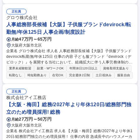
ン戦略の立案/実行◆売上/粗利/在庫を分析し改善施策を立案 【企画・リサ
ーチ業務】 ◆市場調査◆顧客ニーズの把握と商品企画への反映◆デザイナ
正社員
ーと連携した商品企画◆商品企画/生産/EC/マーケティングとの連携/調整
グロウ株式会社
募集職種 MD【大阪】子供服ブランドdevirock/転勤無/年休125日
人事総務部長候補【大阪】子供服ブランドdevirock/転
勤無/年休125日 人事企画/制度設計
47万円～65万円
月給
大阪府大阪市北区
企業名 グロウ株式会社 求人名 人事総務部長候補【大阪】子供服ブランド
devirock/転勤無/年休125日 仕事の内容 子ども服ブランド『devirock（デ
ビロック）』を展開する当社において、組織拡大に伴う人事労務体制の強
化、および次世代の組織基盤創りをお任せする【人事総務部の部長候補】
業界未経験歓迎
副業・WワークOK
年間休日120日以上
資格取得支援あり
を募集します。 ◆労務/総務：HR管理/労務管理システム導入から最適化/
転勤なし
時短勤務あり
在宅OK
完全週休2日制
土日祝休み
服装自由
オペレーション標準化実行・就業規則/各種社内規程実態のアップデート/
外部対応/リーガルチェック ◆人事企画/組織開発：人員計画の採用戦略立
案/実行/プロセス全体設計/改善/人事評価制度構築/運用改定/リーダー育
正社員
成・働き方の多様化の独自の福利厚生・人事制度企画から導入/企業理念の
株式会社アイ工務店
施策/エンゲージメント向上 ◆マネジメント：メンバーマネジメント/育成/
【大阪・梅田】総務/2027年より年休120日/総務部門独
予算管理 募集職種 人事総務部長候補【大阪】子供服ブランドdevirock/転
立のため増員採用! 総務
勤無/年休125日
27万円～50万円
月給
大阪府大阪市北区
企業名 株式会社アイ工務店 求人名 【大阪・梅田】総務/2027年より年休1
20日/総務部門独立のため増員採用！ 仕事の内容 急成長中のハウスメーカ