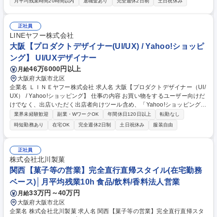
月平均残業時間20時間以内
退職金あり
完全週休2日制
土日祝休み
管理など経理の基礎からお任せ。OJT等で段階的に決算や財務へとステッ
プアップ！ 《将来のキャリア》経理だけでなく総務や経営企画など管理部
門の全業務を横断的に習得。会社の経営中核を担うコアメンバーへ成長で
正社員
きます。 《環境》年休125日(土日祝)、有休消化73.5%、前年賞与6ヶ月
LINEヤフー株式会社
分、転勤なし。未経験から一生モノのスキルが身に付きます。 募集職種
大阪【プロダクトデザイナー(UI/UX) / Yahoo!ショッピ
【大阪(本社)】◆ポテンシャル採用◆総務経理/簿記資格お持ちの方歓迎◎
ング】 UI/UXデザイナー
46万6000円以上
月給
大阪府大阪市北区
企業名 ＬＩＮＥヤフー株式会社 求人名 大阪【プロダクトデザイナー（UI/
UX） / Yahoo!ショッピング】 仕事の内容 お買い物をするユーザー向けだ
けでなく、出店いただく出店者向けツール含め、「Yahoo!ショッピング」
として提供するWeb、アプリ全てのUI/UXデザインを担当します。 エンド
業界未経験歓迎
副業・WワークOK
年間休日120日以上
転勤なし
ユーザー向け、出店者向けのUI/UXのグランドデザインをリードするデザ
時短勤務あり
在宅OK
完全週休2日制
土日祝休み
服装自由
イナーを募集いたします。■UI/UX設計、ビジュアルデザイン、プロトタイ
プデザイン制作■競合調査や分析からの課題の具現化と改善施策の計画・
実行■社内ステークホルダーとの連携を含むデザインディレクション■意思
正社員
決定フェーズでのデザインプレゼンテーション■「Yahoo!ショッピング」
株式会社北川製菓
のデザインシステム構築・運用 募集職種 大阪【プロダクトデザイナー（U
関西【菓子等の営業】完全直行直帰スタイル(在宅勤務
I/UX） / Yahoo!ショッピング】
ベース)│月平均残業10h 食品/飲料/香料法人営業
33万円～40万円
月給
大阪府大阪市北区
企業名 株式会社北川製菓 求人名 関西【菓子等の営業】完全直行直帰スタ