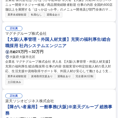
企業名 株式会社ほっかほっか亭総本部 求人名 【大阪】月給38.5万円～/メ
ニュー開発マネジャー候補／商品開発経験者歓迎 仕事の内容 全国約600店
舗以上を展開する「ほっかほっか亭」のメニュー開発及び部門全体のマネ
ジメントをお任せします。中食・外食市場の調査や新メニュー開発等、経
業界未経験歓迎
転勤なし
退職金あり
験を活かせる裁量の大きな環境です。 ■中食・外食産業の市場調査、トレ
ンド分析 ■新メニュー開発や既存メニューの改良、PB商品開発など ■メニ
ューリレーション、年間スケジュールの策定 ■部門のマネジメント及び他
正社員
部署との連携・調整 ■購買部と連携し、仕入れ指示、食材の品質や価格調
マグチグループ株式会社
整 ■売り上げ分析、コスト管理、メニュー戦略等利益率改善※店舗勤務時
【大阪/人事管理・外国人材支援】充実の福利厚生/総合
はシフトによる変更や、年1回夜勤があります。 募集職種 【大阪】月給3
職採用 社内システムエンジニア
8.5万円～/メニュー開発マネジャー候補／商品開発経験者歓迎
25万円～32万円
月給
大阪府大阪市北区
企業名 マグチグループ株式会社 求人名 【大阪/人事管理・外国人材支援】
充実の福利厚生/総合職採用 仕事の内容 技能実習や特定技能人材の受入対
応、生活支援や資格取得サポート等、外国人材が安心して働けるよう支援
するお仕事です。外国人技能実習機構や監理団体等との各種調整など、企
業界未経験歓迎
資格取得支援あり
退職金あり
完全週休2日制
業と人材の架け橋となるポジションです 【具体的な業務内容】 ・技能実
土日祝休み
習、特定技能の受入れ対応、生活支援、帰国対応 ・資格試験サポート、各
種申請 ・外国人技能実習機構、監理団体、支援団体との各種調整 2027年
からの育成就労制度スタートを見据え、受入体制を充実させるための募集
正社員
です。外国人材が安心して働き、企業が無理なく受入れを続けられるよう
楽天ソシオビジネス株式会社
サポートします。経験を活かし、裁量を持って活躍できる環境です。 募集
【障がい者雇用】一般事務(大阪)※楽天グループ 総務事
職種 【大阪/人事管理・外国人材支援】充実の福利厚生/総合職採用
務