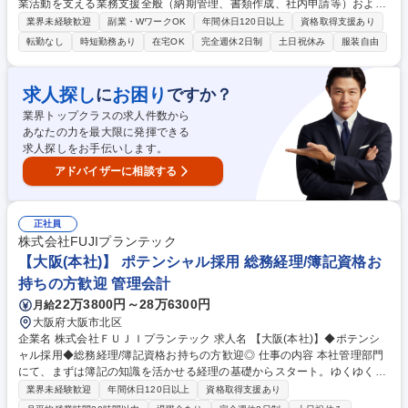
業活動を支える業務支援全般（納期管理、書類作成、社内申請等）および
AIツールを活用した業務効率化・プロセス改善、マニュアル整備等をお任
業界未経験歓迎
副業・WワークOK
年間休日120日以上
資格取得支援あり
せします。 【詳細】営業支援業務（シリアル取得、納期調整、メーカー出
転勤なし
時短勤務あり
在宅OK
完全週休2日制
土日祝休み
服装自由
荷報告）/納期回答・納期管理/納品書・請求書等の書類作成・発行/押印申
請等の社内申請業務/各種事務・庶務業務/AIツールを活用した業務効率
化・業務改善/業務の標準化・マニュアル整備 【働き方】TeamsやGoogle
求人探し
お困り
に
ですか？
Chatを中心にコミュニケーションを実施しており、業務に慣れた後は週1
業界トップクラスの求人件数から
～2日程度の在宅勤務も可能です。 募集職種 【障がい者採用/正社員】営
あなたの力を最大限に発揮できる
業サポート・業務支援/SoftBankグループ
求人探しをお手伝いします。
アドバイザーに相談する
正社員
株式会社FUJIプランテック
【大阪(本社)】 ポテンシャル採用 総務経理/簿記資格お
持ちの方歓迎 管理会計
22万3800円～28万6300円
月給
大阪府大阪市北区
企業名 株式会社ＦＵＪＩプランテック 求人名 【大阪(本社)】◆ポテンシ
ャル採用◆総務経理/簿記資格お持ちの方歓迎◎ 仕事の内容 本社管理部門
にて、まずは簿記の知識を活かせる経理の基礎からスタート。ゆくゆくは
総務や経営企画など、会社のバックオフィス全体を横断的に担当し、将来
業界未経験歓迎
年間休日120日以上
資格取得支援あり
の管理部門を牽引いただく方の募集です。 《入社後》会計伝票入力、出納