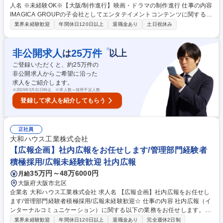
人名 ※未経験OK※【大阪/制作進行】映画・ドラマの制作進行 仕事の内容
IMAGICA GROUPの子会社としてエンタテイメントコンテンツに関する映
像技術サービス事業を展開する当社にて、主に映画、ドラマなどの映像制
業界未経験歓迎
年間休日120日以上
退職金あり
土日祝休み
作における制作進行業務をお任せします。 【具体的には】プロジェクトが
円滑に進むよう、制作全体の進行管理とリソース管理等を行います。■プ
ロジェクトの進行管理、タスク管理■プロデューサーのアシスタント業務■
※
非公開求人
25
万件
は
以上
各タスクに必要なリソースの割り当てと最適化（人員配置・機材手配・外
ご登録いただくと、約
25
万件の
注調整など）■上記ほか付随する業務 募集職種 ※未経験OK※【大阪/制作
非公開求人からご希望に沿った
進行】映画・ドラマの制作進行
求人をご紹介します。
※
2026年3月31日時点 ※求人数＝採用予定人数
登録して求人を紹介してもらう
正社員
大和ハウス工業株式会社
【広報企画】社内広報をお任せします/管理部門経験者
積極採用/広報未経験歓迎 社内広報
35万円～48万6000円
月給
大阪府大阪市北区
企業名 大和ハウス工業株式会社 求人名 【広報企画】社内広報をお任せし
ます/管理部門経験者積極採用/広報未経験歓迎☆ 仕事の内容 社内広報（イ
ンターナルコミュニケーション）に関する以下の業務をお任せします。社
内へ会社の想いや取り組みを発信し、組織をつなぐ魅力的なポジションで
業界未経験歓迎
年間休日120日以上
退職金あり
完全週休2日制