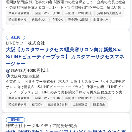
理間接部門(広報) 仕事の内容 関西電力の総合職として、企業の成長と社会
への信頼構築を支えるコーポレート・管理間接部門を中心に、幅広い業務
に携わっていただきます。初期配属は広報室を予定しており、主に以下の
業界未経験歓迎
副業・WワークOK
年間休日120日以上
資格取得支援あり
業務を担当いただきます。 ■ホームページ、SNS、オウンドメディア等を
時短勤務あり
退職金あり
在宅OK
完全週休2日制
土日祝休み
活用した広報・宣伝活動の企画・運営■企業ブランディングに関する戦略
服装自由
立案・実行■社内外ステークホルダーとのコミュニケーション推進■SNSや
ホームページ等の運用状況のモニタリングおよび効果測定・データ分析 企
正社員
業のメッセージを戦略的に発信し、社会との対話をリードする役割を担っ
LINEヤフー株式会社
ていただきます。 募集職種 【Gpr26001/総合職】コーポレート・管理間
大阪【カスタマーサクセス/理美容サロン向け新規Saa
接部門(広報)
S/LINEビューティープラス】 カスタマーサクセスマネ
ージャー
43万4000円以上
月給
大阪府大阪市北区
企業名 ＬＩＮＥヤフー株式会社 求人名 大阪【カスタマーサクセス/理美容
サロン向け新規SaaS/LINEビューティープラス】 仕事の内容 「LINEビュ
ーティープラス」は、LINEのみで美容院の予約から再来店促進までを実現
する理美容サロン向けSaaS（予約管理・顧客管理）です。SMBセグメン
業界未経験歓迎
副業・WワークOK
年間休日120日以上
転勤なし
トのカスタマーサクセスをご担当いただきます。 理美容サロンのDX化を
時短勤務あり
在宅OK
完全週休2日制
土日祝休み
服装自由
推進させるだけでなく、「LINE公式アカウント」の運用も支援しながら、
リピーターの醸成・客単価向上など店舗やサロンが抱える課題の解決を目
指します。サービスの利用状況をモニタリングし、プロアクティブに伴走
正社員
支援していく役割を担っていただきます。SaaSの利活用サポートと継続
株式会社トータルメディア開発研究所
的な関係構築を通し、お客様の生産性・売上・利益向上に貢献すると共