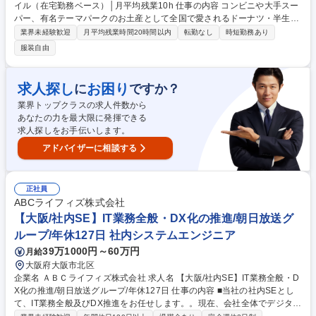
イル（在宅勤務ベース）│月平均残業10h 仕事の内容 コンビニや大手スー
パー、有名テーマパークのお土産として全国で愛されるドーナツ・半生菓
子を手掛ける当社。今回は、さらなる販路拡大に向けて、関西エリアを任
業界未経験歓迎
月平均残業時間20時間以内
転勤なし
時短勤務あり
せられる「即戦力の営業メンバー」を募集します。 具体的には『食品卸
服装自由
（問屋）や大手流通チェーン等へのルート営業・新規営業をしていただき
ます。 ■新規既存割合：既存顧客対応がメイン（一部新規営業あり）■顧
客先：問屋さんがメイン■アポ手法：訪問■チーム構成：5,6名の全国の各
求人探し
お困り
に
ですか？
エリアを担当しているチーム■顧客エリア：関西（大阪府がメイン）■月1
業界トップクラスの求人件数から
回程度、本社（長野県）への出張があります。 募集職種 関西【菓子等の
あなたの力を最大限に発揮できる
営業】完全直行直帰スタイル（在宅勤務ベース）│月平均残業10h
求人探しをお手伝いします。
アドバイザーに相談する
正社員
ABCライフィズ株式会社
【大阪/社内SE】IT業務全般・DX化の推進/朝日放送グ
ループ/年休127日 社内システムエンジニア
39万1000円～60万円
月給
大阪府大阪市北区
企業名 ＡＢＣライフィズ株式会社 求人名 【大阪/社内SE】IT業務全般・D
X化の推進/朝日放送グループ/年休127日 仕事の内容 ■当社の社内SEとし
て、IT業務全般及びDX推進をお任せします。。現在、会社全体でデジタル