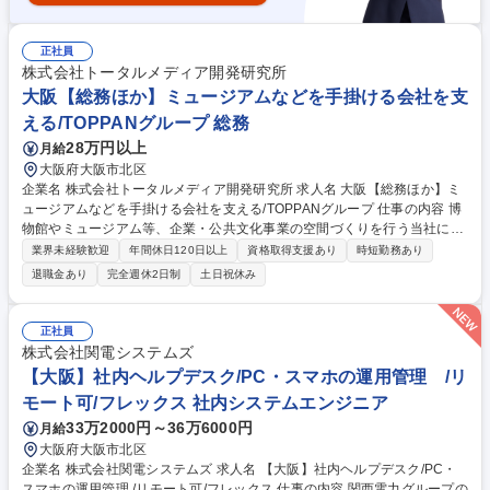
正社員
株式会社トータルメディア開発研究所
大阪【総務ほか】ミュージアムなどを手掛ける会社を支
える/TOPPANグループ 総務
28万円以上
月給
大阪府大阪市北区
企業名 株式会社トータルメディア開発研究所 求人名 大阪【総務ほか】ミ
ュージアムなどを手掛ける会社を支える/TOPPANグループ 仕事の内容 博
物館やミュージアム等、企業・公共文化事業の空間づくりを行う当社に
て、総務業務を中心としたバックオフィス業務全般をお任せします！ 【総
業界未経験歓迎
年間休日120日以上
資格取得支援あり
時短勤務あり
務業務】◇各種会議運営、事務局業務◇リスクマネジメント管理◇ISO14
退職金あり
完全週休2日制
土日祝休み
001に基づく環境マネジメントシステムの推進など◇社内インフラ・資産
管理◇契約・規約等の管理◇その他庶務 【労務業務】◇労務問題対応、解
決支援業務◇従業員の健康管理、安全衛生管理に関わる業務◇採用・雇用
正社員
契約の管理に関わる業務◇労務管理・勤怠管理に関わる業務 募集職種 大
株式会社関電システムズ
阪【総務ほか】ミュージアムなどを手掛ける会社を支える/TOPPANグルー
【大阪】社内ヘルプデスク/PC・スマホの運用管理 /リ
プ
モート可/フレックス 社内システムエンジニア
33万2000円～36万6000円
月給
大阪府大阪市北区
企業名 株式会社関電システムズ 求人名 【大阪】社内ヘルプデスク/PC・
スマホの運用管理 /リモート可/フレックス 仕事の内容 関西電力グループの