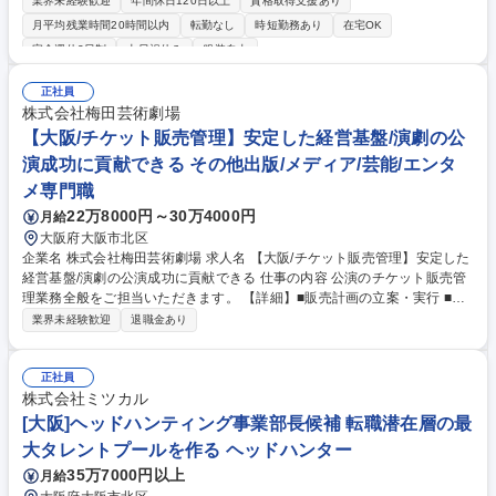
業界未経験歓迎
年間休日120日以上
資格取得支援あり
00名規模へスケールさせるための基盤作りを担う重要ポジションです。
月平均残業時間20時間以内
転勤なし
時短勤務あり
在宅OK
・Salesforce等のSaaSツール構築、運用、連携 ・生成AIを用いた業務効
完全週休2日制
土日祝休み
服装自由
率化、プロンプト作成・共有 ・アカウント管理、PCキッティング、ヘル
プデスク ・総務領域の巻き取りと仕組み化 【魅力】代表直下で裁量大。
正社員
自ら提案し最新技術を実装できる環境です。残業月平均10h程度、年休13
株式会社梅田芸術劇場
2日とワークライフバランスも抜群。100%支給の引越補助で遠方からの挑
【大阪/チケット販売管理】安定した経営基盤/演劇の公
戦も歓迎します。 募集職種 【社内SE・DX推進】1人目情シス/AI活用で業
務変革/年休132日/フルフレックス
演成功に貢献できる その他出版/メディア/芸能/エンタ
メ専門職
22万8000円～30万4000円
月給
大阪府大阪市北区
企業名 株式会社梅田芸術劇場 求人名 【大阪/チケット販売管理】安定した
経営基盤/演劇の公演成功に貢献できる 仕事の内容 公演のチケット販売管
理業務全般をご担当いただきます。 【詳細】■販売計画の立案・実行 ■出
演者事務所及びプレイガイドとの販売調整■チケットに関する契約業務 ※
業界未経験歓迎
退職金あり
ご本人様の希望や適性を考慮して、選考の中で営業・劇場運営担当の職種
を案内させていただく可能性もございます。 募集職種 【大阪/チケット販
売管理】安定した経営基盤/演劇の公演成功に貢献できる
正社員
株式会社ミツカル
[大阪]ヘッドハンティング事業部長候補 転職潜在層の最
大タレントプールを作る ヘッドハンター
35万7000円以上
月給