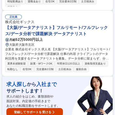
業務を担当いただきます。 ■ホームページ、SNS、オウンドメディア等を
時短勤務あり
退職金あり
在宅OK
完全週休2日制
土日祝休み
活用した広報・宣伝活動の企画・運営■企業ブランディングに関する戦略
服装自由
立案・実行■社内外ステークホルダーとのコミュニケーション推進■SNSや
ホームページ等の運用状況のモニタリングおよび効果測定・データ分析 企
正社員
業のメッセージを戦略的に発信し、社会との対話をリードする役割を担っ
株式会社ギックス
ていただきます。 募集職種 【Gpr26001/総合職】コーポレート・管理間
【大阪/データアナリスト】フルリモート/フルフレック
接部門(広報)
ス/データ分析で課題解決 データアナリスト
52万5000円以上
月給
大阪府大阪市北区
企業名 株式会社ギックス 求人名 【大阪/データアナリスト】フルリモート/
フルフレックス/データ分析で課題解決 仕事の内容 クライアントのデータ
利活用を支援するデータアナリストを募集。データ分析に留まらず、分析
結果を基に顧客のビジネス変革に向けた提案をしていただきます。顧客の
業界未経験歓迎
副業・WワークOK
年間休日120日以上
資格取得支援あり
事業・経営課題を解決できる非常にやりがいのある ポジションです。クラ
転勤なし
在宅OK
完全週休2日制
土日祝休み
服装自由
イアントはメーカー系、インフラ系など多岐にわたります。 【詳細業務】
■BIツールを活用し、セッション型の打ち合わせでの機動的なデータ分析
業務の実施■BIツールを用いたデータのビジュアライズ、レポーティン
求人探し
入社まで
から
グ・ダッシュ・ボードの設計および作成■データ分析業務に関わるデータ
サポートします！
加工やデータ整備、データクレンジング処理■データ分析業務を継続的に
ご提供・活用するためのオペレーション設計や運用 募集職種 【大阪/デー
求人の紹介をはじめ、書類添削や
タアナリスト】フルリモート/フルフレックス/データ分析で課題解決
面談対策、内定後の手続きまで
あなたの転職活動をサポートします。
登録してサポートを受ける