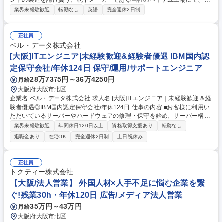
ンドの製造を請け負う、靴下メーカーである当社のベトナム工場にて、編
立技術指導をお任せいたします。繊維の技術を現地へ落とし込む様な志を
業界未経験歓迎
転勤なし
英語
完全週休2日制
持った方をお待ちしております。 大阪本社の社員とメール等でやり取りを
行い、生産管理業務を担当いただきます。 ■サンプル、発注仕様指示書作
成等 ■サンプル確認・承認 ■外部検査機関への検査 ■商品品質管理、工場
正社員
工程管理指導 【教育体制】入社後3か月程度はOJTを中心に研修がありま
ベル・データ株式会社
す。座学で商品知識講座や内勤業務を担いながら、少しずつ仕事を覚えて
[大阪]ITエンジニア|未経験歓迎&経験者優遇 IBM国内認
いただきます。 募集職種 【海外駐在/ベトナム工場の靴下編立技術者】老
定保守会社/年休124日 保守/運用/サポートエンジニア
舗靴下メーカー/大手取引多数
28万7375円～36万4250円
月給
大阪府大阪市北区
企業名 ベル・データ株式会社 求人名 [大阪]ITエンジニア｜未経験歓迎＆経
験者優遇◎IBM国内認定保守会社/年休124日 仕事の内容 ■お客様に利用い
ただいているサーバーやハードウェアの修理・保守を始め、サーバー構
築、お客様のシステム監視・運用・管理業務をお任せいたします。IT関連
業界未経験歓迎
年間休日120日以上
資格取得支援あり
転勤なし
専門知識が身に付きます。 《具体的には》システム導入のための構築、キ
退職金あり
在宅OK
完全週休2日制
土日祝休み
ッティング作業、納品作業/システムメンテナンス、故障対応(お客様先に
訪問し、作業)/問い合わせ対応、サービスデスク業務を担当していただき
ます。慣れてきた際には営業と一緒にプロジェクトマネジメントも担って
正社員
いただけます。 募集職種 [大阪]ITエンジニア｜未経験歓迎＆経験者優遇◎I
トクティー株式会社
BM国内認定保守会社/年休124日
【大阪/法人営業】 外国人材×人手不足に悩む企業を繋
ぐ!残業30h・年休120日 広告/メディア法人営業
35万円～43万円
月給
大阪府大阪市北区