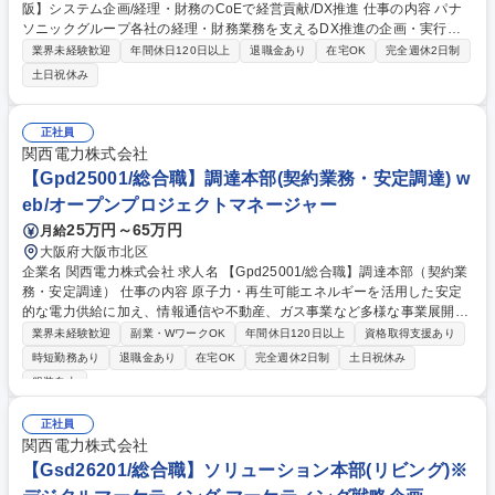
阪】システム企画/経理・財務のCoEで経営貢献/DX推進 仕事の内容 パナ
ソニックグループ各社の経理・財務業務を支えるDX推進の企画・実行を
担います。生成AIやクラウド等の最新技術を活用し、現行業務の分析から
業界未経験歓迎
年間休日120日以上
退職金あり
在宅OK
完全週休2日制
課題抽出、会計業務の標準化・決算早期化をIT施策で実現します。 ・DX
土日祝休み
推進・業務改革：生成AI等を活用し、経理・財務業務の高度化・標準化、
シェアード化を含む全体最適化を推進 ・ITソリューション設計：要件定義
から導入・実装、PoCから本格展開まで統括。外部ベンダー連携や自動
正社員
化、データ基盤構築 ・ガバナンス強化：セキュリティを組み込んだ運用設
関西電力株式会社
計、IT内部統制の整備 ※専門性を高めながら、将来的にチームを牽引する
【Gpd25001/総合職】調達本部(契約業務・安定調達) w
リーダーとしての活躍を期待するポジションです。 募集職種 【大阪】シ
eb/オープンプロジェクトマネージャー
ステム企画/経理・財務のCoEで経営貢献/DX推進
25万円～65万円
月給
大阪府大阪市北区
企業名 関西電力株式会社 求人名 【Gpd25001/総合職】調達本部（契約業
務・安定調達） 仕事の内容 原子力・再生可能エネルギーを活用した安定
的な電力供給に加え、情報通信や不動産、ガス事業など多様な事業展開を
している当社で、長期的に安定したサプライチェーン構築に向け取り組ん
業界未経験歓迎
副業・WワークOK
年間休日120日以上
資格取得支援あり
でいただきます。 取引先において経営者の後継や職人等の人材不足、脆弱
時短勤務あり
退職金あり
在宅OK
完全週休2日制
土日祝休み
な経営基盤であるなど、サプライチェーン上の課題について、社内外連携
服装自由
の関係箇所と連携し下記業務に携わっていただきます。 ・取引先との関係
構築、リスク管理 ・安定調達に向けた課題解決 ・原価低減による競争力
正社員
確保 募集職種 【Gpd25001/総合職】調達本部（契約業務・安定調達）
関西電力株式会社
【Gsd26201/総合職】ソリューション本部(リビング)※