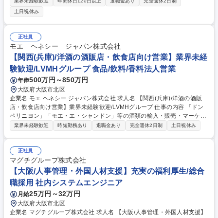
化を積極的に推進しているための増員採用となります。 【具体的には】
業界未経験歓迎
年間休日120日以上
退職金あり
完全週休2日制
・システム導入の企画立案/構築/プロジェクト管理/運用管理 ・ITインフラ
土日祝休み
(サーバー/ネットワーク/PC等)、セキュリティの導入、運用管理 ・DX推
進（主に管理部門の業務や社内業務全般のDXを担当予定） ※開発作業は
外注しており、企画や要件定義等の上流工程を中心に担当できます。 募集
正社員
職種 【大阪/社内SE】IT業務全般・DX化の推進/朝日放送グループ/年休12
モエ ヘネシー ジャパン株式会社
7日
【関西(兵庫)/洋酒の酒販店・飲食店向け営業】業界未経
験歓迎/LVMHグループ 食品/飲料/香料法人営業
500万円～850万円
年俸
大阪府大阪市北区
企業名 モエ ヘネシー ジャパン株式会社 求人名 【関西(兵庫)/洋酒の酒販
店・飲食店向け営業】業界未経験歓迎/LVMHグループ 仕事の内容 「ドン
ペリニヨン」「モエ・エ・シャンドン」等の酒類の輸入・販売・マーケテ
ィングを手掛ける業界のリーディングカンパニーである当社で、酒販店・
業界未経験歓迎
時短勤務あり
退職金あり
完全週休2日制
土日祝休み
バー・ラウンジ等への提案営業をお任せします。 【詳細】■酒販店への営
業■担当顧客へ既存・新商品のプロモーション企画の立案/実施■新規導入
店舗拡大に向けたキャンペーン・販促企画の立案/実施 【やりがい】酒類
正社員
業界において圧倒的な地位にある製品を複数保有。自社製品をお客様へ多
マグチグループ株式会社
く売るだけではなく、その先のお客様自身の「体験」に付加価値を付けて
【大阪/人事管理・外国人材支援】充実の福利厚生/総合
います。長年培ってきた当社のブランド力とLVMHグループならではのダ
職採用 社内システムエンジニア
イナミックさは他で味わうことができません。 募集職種 【関西(兵庫)/洋
25万円～32万円
月給
酒の酒販店・飲食店向け営業】業界未経験歓迎/LVMHグループ
大阪府大阪市北区
企業名 マグチグループ株式会社 求人名 【大阪/人事管理・外国人材支援】