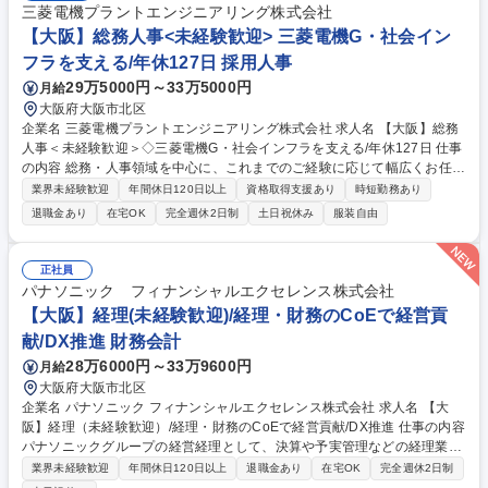
三菱電機プラントエンジニアリング株式会社
【大阪】総務人事<未経験歓迎> 三菱電機G・社会イン
フラを支える/年休127日 採用人事
29万5000円～33万5000円
月給
大阪府大阪市北区
企業名 三菱電機プラントエンジニアリング株式会社 求人名 【大阪】総務
人事＜未経験歓迎＞◇三菱電機G・社会インフラを支える/年休127日 仕事
の内容 総務・人事領域を中心に、これまでのご経験に応じて幅広くお任せ
します。 ＜具体的には＞ ・総務/人事労務（給与・社保・勤怠管理など）
業界未経験歓迎
年間休日120日以上
資格取得支援あり
時短勤務あり
・採用・教育研修 ・福利厚生運用 など ※基本的には事務所勤務ですが、
退職金あり
在宅OK
完全週休2日制
土日祝休み
服装自由
採用や教育等の業務内容により、関西圏以外への日帰り・宿泊を伴う国内
出張もございます。 ※担当業務を持ちつつ、お互いに助け合いながら、総
務部という組織として協力しながら進める体制です。 募集職種 【大阪】
正社員
総務人事＜未経験歓迎＞◇三菱電機G・社会インフラを支える/年休127日
パナソニック フィナンシャルエクセレンス株式会社
【大阪】経理(未経験歓迎)/経理・財務のCoEで経営貢
献/DX推進 財務会計
28万6000円～33万9600円
月給
大阪府大阪市北区
企業名 パナソニック フィナンシャルエクセレンス株式会社 求人名 【大
阪】経理（未経験歓迎）/経理・財務のCoEで経営貢献/DX推進 仕事の内容
パナソニックグループの経営経理として、決算や予実管理などの経理業務
から、ＤＸ・ＡＩを活用した業務プロセス改善、経営管理の支援まで幅広
業界未経験歓迎
年間休日120日以上
退職金あり
在宅OK
完全週休2日制
く担当。 ・経理・会計業務（決算、工場会計、予実・資金管理等） ・業