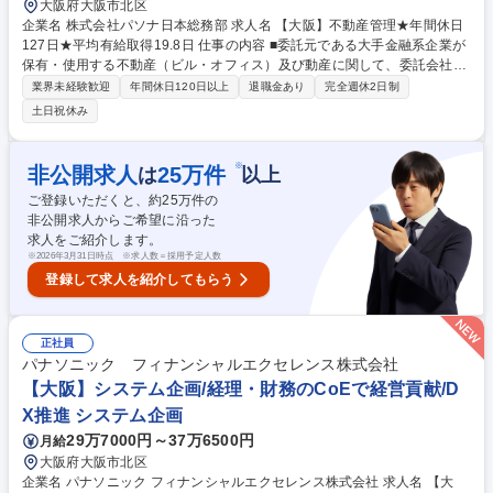
大阪府大阪市北区
企業名 株式会社パソナ日本総務部 求人名 【大阪】不動産管理★年間休日
127日★平均有給取得19.8日 仕事の内容 ■委託元である大手金融系企業が
保有・使用する不動産（ビル・オフィス）及び動産に関して、委託会社の
拠点に常駐し、企画・品質管理・工事管理・維持保全管理業務をご担当い
業界未経験歓迎
年間休日120日以上
退職金あり
完全週休2日制
ただきます。 委託会社の不動産関連業務が円滑かつ安定的に運営されるよ
土日祝休み
う、各種業務の取りまとめ、実務支援、調整業務を担当していただきま
す。 具体的な業務内容はその他労働条件の備考をご確認下さい。 募集職
種 【大阪】不動産管理★年間休日127日★平均有給取得19.8日
※
非公開求人
25
万件
は
以上
ご登録いただくと、約
25
万件の
非公開求人からご希望に沿った
求人をご紹介します。
※
2026年3月31日時点 ※求人数＝採用予定人数
登録して求人を紹介してもらう
正社員
パナソニック フィナンシャルエクセレンス株式会社
【大阪】システム企画/経理・財務のCoEで経営貢献/D
X推進 システム企画
29万7000円～37万6500円
月給
大阪府大阪市北区
企業名 パナソニック フィナンシャルエクセレンス株式会社 求人名 【大