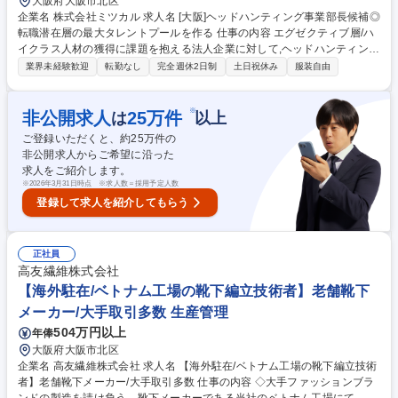
大阪府大阪市北区
企業名 株式会社ミツカル 求人名 [大阪]ヘッドハンティング事業部長候補◎
転職潜在層の最大タレントプールを作る 仕事の内容 エグゼクティブ層/ハ
イクラス人材の獲得に課題を抱える法人企業に対して,ヘッドハンティング
サービスの導入を提案いただきます。単なるプロダクトセールスではなく,
業界未経験歓迎
転勤なし
完全週休2日制
土日祝休み
服装自由
経営課題と直結した人材戦略の立案パートナー として,クライアント企業
の成長に資する深い示唆と,最適なタレントソリューションを提供する役割
を担います！ ■経営者/人事責任者クラスへのダイレクトアプローチ(コー
※
非公開求人
25
万件
は
以上
ルドリーチ/デジタルチャネル/アライアンス等) ■クライアントの経営・採
ご登録いただくと、約
25
万件の
用課題の本質的なヒアリング・構造化 ■サーチ型人材獲得支援の導入提案
非公開求人からご希望に沿った
(タレントアクイジション戦略の共創) ■商談設計~クロージングまでのプロ
求人をご紹介します。
ジェクトマネジメント 募集職種 [大阪]ヘッドハンティング事業部長候補◎
※
2026年3月31日時点 ※求人数＝採用予定人数
転職潜在層の最大タレントプールを作る
登録して求人を紹介してもらう
正社員
高友繊維株式会社
【海外駐在/ベトナム工場の靴下編立技術者】老舗靴下
メーカー/大手取引多数 生産管理
504万円以上
年俸
大阪府大阪市北区
企業名 高友繊維株式会社 求人名 【海外駐在/ベトナム工場の靴下編立技術
者】老舗靴下メーカー/大手取引多数 仕事の内容 ◇大手ファッションブラ