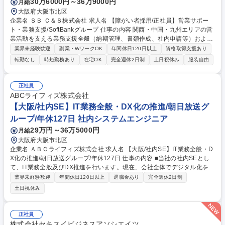
30万6000円～36万9000円
月給
大阪府大阪市北区
企業名 ＳＢ Ｃ＆Ｓ株式会社 求人名 【障がい者採用/正社員】営業サポー
ト・業務支援/SoftBankグループ 仕事の内容 関西・中国・九州エリアの営
業活動を支える業務支援全般（納期管理、書類作成、社内申請等）および
AIツールを活用した業務効率化・プロセス改善、マニュアル整備等をお任
業界未経験歓迎
副業・WワークOK
年間休日120日以上
資格取得支援あり
せします。 【詳細】営業支援業務（シリアル取得、納期調整、メーカー出
転勤なし
時短勤務あり
在宅OK
完全週休2日制
土日祝休み
服装自由
荷報告）/納期回答・納期管理/納品書・請求書等の書類作成・発行/押印申
請等の社内申請業務/各種事務・庶務業務/AIツールを活用した業務効率
化・業務改善/業務の標準化・マニュアル整備 【働き方】TeamsやGoogle
正社員
Chatを中心にコミュニケーションを実施しており、業務に慣れた後は週1
ABCライフィズ株式会社
～2日程度の在宅勤務も可能です。 募集職種 【障がい者採用/正社員】営
【大阪/社内SE】IT業務全般・DX化の推進/朝日放送グ
業サポート・業務支援/SoftBankグループ
ループ/年休127日 社内システムエンジニア
29万円～36万5000円
月給
大阪府大阪市北区
企業名 ＡＢＣライフィズ株式会社 求人名 【大阪/社内SE】IT業務全般・D
X化の推進/朝日放送グループ/年休127日 仕事の内容 ■当社の社内SEとし
て、IT業務全般及びDX推進を行います。現在、会社全体でデジタル化を積
極的に推進しているための増員採用になります。 ＜具体的な業務内容＞
業界未経験歓迎
年間休日120日以上
退職金あり
完全週休2日制
◎DX推進（主に管理部門の業務や社内業務全般のDXを担当予定） ◎シス
土日祝休み
テム導入の企画立案/構築/プロジェクト管理/運用管理 ◎ITインフラ(サーバ
ー/ネットワーク/PC等)、セキュリティの導入・運用管理※開発作業は外注
しており、企画や要件定義等の上流工程を中心に担当できます。 募集職種
正社員
【大阪/社内SE】IT業務全般・DX化の推進/朝日放送グループ/年休127日
株式会社セキスイビジネスアソシエイツ