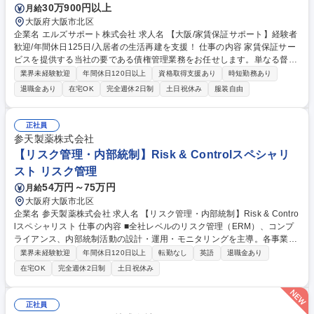
30万900円以上
月給
大阪府大阪市北区
企業名 エルズサポート株式会社 求人名 【大阪/家賃保証サポート】経験者
歓迎/年間休日125日/入居者の生活再建を支援！ 仕事の内容 家賃保証サー
ビスを提供する当社の要である債権管理業務をお任せします。単なる督促
業務ではなく、お客様の相談に乗りながらお支払いのプランニングを行っ
業界未経験歓迎
年間休日120日以上
資格取得支援あり
時短勤務あり
ていただく業務です。 ■内勤時は顧客への架電/SMSでの連絡/代理店への
退職金あり
在宅OK
完全週休2日制
土日祝休み
服装自由
状況報告/事務作業等、外勤時は契約物件への訪問(直行直帰可)を行いま
す。 【入社後の流れ】■入社後は先輩社員との訪問同行を通じて業界知識
や、更なる折衝スキルを身につけていただきます。将来的にはリーダーと
正社員
してメンバーの育成やマネジメント業務などもお任せする可能性もござい
参天製薬株式会社
ます。 【キャリアアップ】 プロセスを含めた評価体制で入社2-3年で係長
【リスク管理・内部統制】Risk & Controlスペシャリ
を目指せます。 募集職種 【大阪/家賃保証サポート】経験者歓迎/年間休日
スト リスク管理
125日/入居者の生活再建を支援！
54万円～75万円
月給
大阪府大阪市北区
企業名 参天製薬株式会社 求人名 【リスク管理・内部統制】Risk & Contro
lスペシャリスト 仕事の内容 ■全社レベルのリスク管理（ERM）、コンプ
ライアンス、内部統制活動の設計・運用・モニタリングを主導。各事業部
門やグローバル関係者と連携し、リスク評価や低減策の実行、問題解決を
業界未経験歓迎
年間休日120日以上
転勤なし
英語
退職金あり
支援します。 (1) 担当領域におけるリスク評価、優先順位付け、低減策・
在宅OK
完全週休2日制
土日祝休み
報告プロセスの運用・改善 (2) コンプライアンスリスク・内部統制の点
検、予防策・改善案の提案 (3) 危機管理委員会等の事務局運営支援、内部
通報（Speak-up）案件の事実確認・是正策支援 (4) 経営層・関連委員会向
正社員