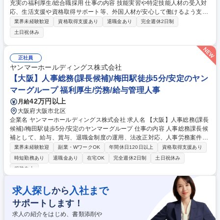
充実の福利厚生/総合職採用 仕事の内容 技能実習や特定技能人材の受入対
応、生活支援や資格取得サポート等、外国人材が安心して働けるよう支援
するお仕事です。外国人技能実習機構や監理団体等との各種調整など、企
業界未経験歓迎
資格取得支援あり
退職金あり
完全週休2日制
業と人材の架け橋となるポジションです 【具体的な業務内容】 ・技能実
土日祝休み
習、特定技能の受入れ対応、生活支援、帰国対応 ・資格試験サポート、各
種申請 ・外国人技能実習機構、監理団体、支援団体との各種調整 2027年
からの育成就労制度スタートを見据え、受入体制を充実させるための募集
正社員
です。外国人材が安心して働き、企業が無理なく受入れを続けられるよう
ヤンマーホールディングス株式会社
サポートします。経験を活かし、裁量を持って活躍できる環境です。 募集
【大阪】人事総務(課長候補)/梅田駅徒歩5分/安定のヤン
職種 【大阪/人事管理・外国人材支援】充実の福利厚生/総合職採用
マーグループ 福利厚生/労務/給与管理人事
42万円以上
月給
大阪府大阪市北区
企業名 ヤンマーホールディングス株式会社 求人名 【大阪】人事総務(課長
候補)/梅田駅徒歩5分/安定のヤンマーグループ 仕事の内容 人事総務課長候
補として、給与、賞与、退職金制度の運用、法改正対応、人事労務案件対
応、各種助成金申請、行政対応などを統括します。自社に加え、グループ
業界未経験歓迎
副業・WワークOK
年間休日120日以上
資格取得支援あり
全体の障がい者雇用推進にも関わるポジションです。 ■給与、賞与、退職
時短勤務あり
退職金あり
在宅OK
完全週休2日制
土日祝休み
金制度の運用全般の統括■法改正対応および関連制度、規程整備の統括■人
服装自由
事労務案件対応、休業、労災案件対応の統括 ■障がい者雇用調整金申請関
連業務の統括■各種助成金申請書類作成、手続き関連業務の統括■行政対応
求人探し
入社まで
から
（労基署、ハローワーク等）の統括 【仕事の魅力】事業拡大に伴う成長フ
ェーズで、管理部門の責任者候補として組織づくりに関われます。 募集職
サポートします！
種 【大阪】人事総務(課長候補)/梅田駅徒歩5分/安定のヤンマーグループ
求人の紹介をはじめ、書類添削や