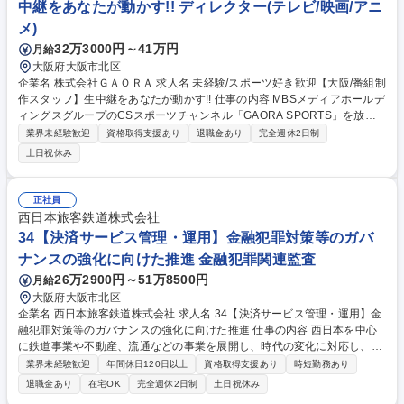
中継をあなたが動かす!! ディレクター(テレビ/映画/アニ
メ)
32万3000円～41万円
月給
大阪府大阪市北区
企業名 株式会社ＧＡＯＲＡ 求人名 未経験/スポーツ好き歓迎【大阪/番組制
作スタッフ】生中継をあなたが動かす!! 仕事の内容 MBSメディアホールデ
ィングスグループのCSスポーツチャンネル「GAORA SPORTS」を放送
する当社の制作部門にて、番組制作をお任せします。まずは先輩同行で業
業界未経験歓迎
資格取得支援あり
退職金あり
完全週休2日制
務を学び、意欲次第で早くから生中継業務に携われます。 ◆スポーツ中継
土日祝休み
映像および番組制作(選手/解説者へ出演依頼、権利交渉） ※野球,バレー,
ゴルフ,プロレスなど ◆スポーツ中継・番組・配信コンテンツの制作(動画
の編集) ◆SNSや動画配信プラットフォームへのコンテンツ制作(動画の編
正社員
集) ◆生中継番組におけるディレクション作業・正確な番組進行 ◆コンテ
西日本旅客鉄道株式会社
ンツホルダーとの渉外や新ビジネスの企画開発・打ち合わせ 募集職種 未
34【決済サービス管理・運用】金融犯罪対策等のガバ
経験/スポーツ好き歓迎【大阪/番組制作スタッフ】生中継をあなたが動か
ナンスの強化に向けた推進 金融犯罪関連監査
す!!
26万2900円～51万8500円
月給
大阪府大阪市北区
企業名 西日本旅客鉄道株式会社 求人名 34【決済サービス管理・運用】金
融犯罪対策等のガバナンスの強化に向けた推進 仕事の内容 西日本を中心
に鉄道事業や不動産、流通などの事業を展開し、時代の変化に対応し、新
たな価値の創造にグループ一体で取り組んでいます。当社の決済サービス
業界未経験歓迎
年間休日120日以上
資格取得支援あり
時短勤務あり
の取引モニタリングや出納管理業務をお任せいたします。 【ミッション】
退職金あり
在宅OK
完全週休2日制
土日祝休み
新たな決済サービスである「Wesmo!」の導入プロジェクトを進めてお