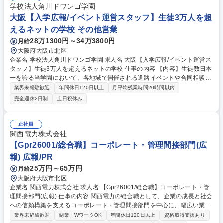
（労基署、ハローワーク等）の統括 【仕事の魅力】事業拡大に伴う成長フ
学校法人角川ドワンゴ学園
ェーズで、管理部門の責任者として組織づくりに関われます。 募集職種
大阪【入学広報/イベント運営スタッフ】生徒3万人を超
【大阪】人事総務課長/梅田駅徒歩5分/安定のヤンマーグループ
えるネットの学校 その他営業
28万1300円～34万3800円
月給
大阪府大阪市北区
企業名 学校法人角川ドワンゴ学園 求人名 大阪【入学広報/イベント運営ス
タッフ】生徒3万人を超えるネットの学校 仕事の内容 【内容】生徒数日本
一を誇る当学園において、各地域で開催される進路イベントや合同相談会
イベントの運営など、これから入学を検討されている方を対象にイベント
業界未経験歓迎
年間休日120日以上
月平均残業時間20時間以内
設計や運営等の業務をご担当いただきます。 【詳細】各地域で開催される
完全週休2日制
土日祝休み
進路イベントや合同相談会イベントの運営 ・現地スタッフのディレクショ
ン ・接客・面談マニュアルの設計、研修 ・空間の演出・デザイン 募集職
種 大阪【入学広報/イベント運営スタッフ】生徒3万人を超えるネットの学
正社員
校
関西電力株式会社
【Gpr26001/総合職】コーポレート・管理間接部門(広
報) 広報/PR
25万円～65万円
月給
大阪府大阪市北区
企業名 関西電力株式会社 求人名 【Gpr26001/総合職】コーポレート・管
理間接部門(広報) 仕事の内容 関西電力の総合職として、企業の成長と社会
への信頼構築を支えるコーポレート・管理間接部門を中心に、幅広い業務
に携わっていただきます。初期配属は広報室を予定しており、主に以下の
業界未経験歓迎
副業・WワークOK
年間休日120日以上
資格取得支援あり