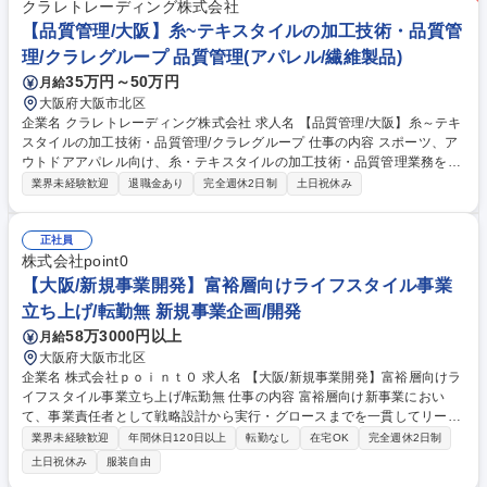
けのリスク分析、報告資料・ダッシュボード作成 (5) 統制オーナーシップ
クラレトレーディング株式会社
やSpeak-upカルチャー醸成に向けた研修支援 募集職種 【リスク管理・内
【品質管理/大阪】糸~テキスタイルの加工技術・品質管
部統制】Risk & Controlスペシャリスト
理/クラレグループ 品質管理(アパレル/繊維製品)
35万円～50万円
月給
大阪府大阪市北区
企業名 クラレトレーディング株式会社 求人名 【品質管理/大阪】糸～テキ
スタイルの加工技術・品質管理/クラレグループ 仕事の内容 スポーツ、ア
ウトドアアパレル向け、糸・テキスタイルの加工技術・品質管理業務をお
任せいたします。 ポリエステル繊維を主とする原糸からテキスタイル生産
業界未経験歓迎
退職金あり
完全週休2日制
土日祝休み
において、フィラメント原糸、仮撚り、紡績、織、編、染などの協力外注
工場と連携し、加工技術対応や品質管理に従事。 ■出張：主に国内 3回前
後/月。海外も可能性はあり。 ■アイテム：Tシャツ、インナーやアウタ
正社員
ー、ボトムス等。スポーツ系の生地の生産がメイン。 募集職種 【品質管
株式会社point0
理/大阪】糸～テキスタイルの加工技術・品質管理/クラレグループ
【大阪/新規事業開発】富裕層向けライフスタイル事業
立ち上げ/転勤無 新規事業企画/開発
58万3000円以上
月給
大阪府大阪市北区
企業名 株式会社ｐｏｉｎｔ０ 求人名 【大阪/新規事業開発】富裕層向けラ
イフスタイル事業立ち上げ/転勤無 仕事の内容 富裕層向け新事業におい
て、事業責任者として戦略設計から実行・グロースまでを一貫してリード
していただきます。経営陣と直接議論しながら、0→1フェーズの事業立ち
業界未経験歓迎
年間休日120日以上
転勤なし
在宅OK
完全週休2日制
上げを推進いただきます。 【具体的には】■商品設計・価格戦略・投資判
土日祝休み
服装自由
断を含めた意思決定をリード■顧客セグメント定義および提供価値設計、