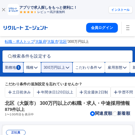
アプリで求人探しをもっと便利に！
インストール
レビュー高評価
無料
会員ログイン
/
/
/
/
転職・求人トップ
大阪府
大阪市
北区
300万円以上
検索条件を設定する
勤務地
職種
300万円以上
こだわり条件
雇用形態
1
こだわり条件の追加設定を忘れていませんか？
土日祝休み
年間休日120日以上
完全週休2日制
学歴不問
北区（大阪市） 300万円以上の転職・求人・中途採用情報
879
件以上
関連度順
新着順
1
〜
100
件目を表示中
正社員