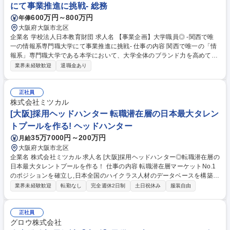
にて事業推進に挑戦- 総務
600万円～800万円
年俸
大阪府大阪市北区
企業名 学校法人日本教育財団 求人名 【事業企画】大学職員◎ -関西で唯
一の情報系専門職大学にて事業推進に挑戦- 仕事の内容 関西で唯一の「情
報系」専門職大学である本学において、大学全体のブランド力を高めてい
くため、大学運営業務全般を担当いただきます。裁量権を持ち、主体的に
業界未経験歓迎
退職金あり
業務に取り組むことができる方を募集します。 ■大学の組織運営■企業・
地域連携、国際化の推進■教務関連業務 ■官公庁(文部科学省)への申請業務
■学生対応(学籍管理、認定処理など) 上記業務の中で、大学全体のブラン
正社員
ドを高めるための企画立案から実行・運用までを担当いただきます。 社会
株式会社ミツカル
が本当に必要とする人材の養成に寄与することができ、大きなやりがい・
[大阪]採用ヘッドハンター 転職潜在層の日本最大タレン
社会貢献を感じてもらうことができます。 募集職種 【事業企画】大学職
トプールを作る! ヘッドハンター
員◎ -関西で唯一の情報系専門職大学にて事業推進に挑戦-
35万7000円～200万円
月給
大阪府大阪市北区
企業名 株式会社ミツカル 求人名 [大阪]採用ヘッドハンター◎転職潜在層の
日本最大タレントプールを作る！ 仕事の内容 転職潜在層マーケットNo.1
のポジションを確立し,日本全国のハイクラス人材のデータベースを構築,
そのデータとM&A事業を掛け合わせたサーチファーム等も視野に入れた事
業界未経験歓迎
転勤なし
完全週休2日制
土日祝休み
服装自由
業展開を構想している中,ヘッドハンター として活躍いただく方を募集し
ます！ 【詳細】■クライアントが求めるスキルや経験を持った人材を“ピン
ポイント”でアプローチし,新たなキャリアを提示していく仕事です。■クラ
正社員
イアントは経営層,ターゲットは大手企業の役職層です。■そういった方々
グロウ株式会社