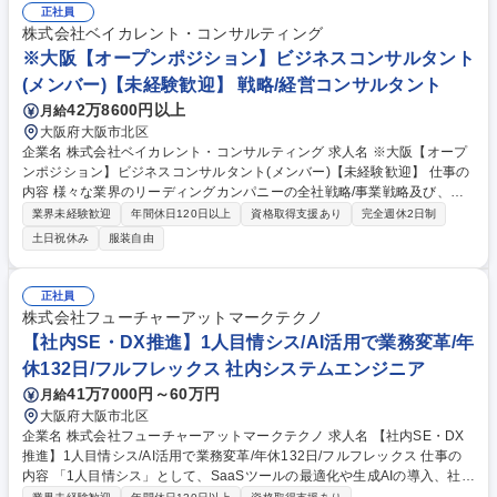
正社員
株式会社ベイカレント・コンサルティング
※大阪【オープンポジション】ビジネスコンサルタント
(メンバー)【未経験歓迎】 戦略/経営コンサルタント
42万8600円以上
月給
大阪府大阪市北区
企業名 株式会社ベイカレント・コンサルティング 求人名 ※大阪【オープ
ンポジション】ビジネスコンサルタント(メンバー)【未経験歓迎】 仕事の
内容 様々な業界のリーディングカンパニーの全社戦略/事業戦略及び、戦
略実現に向けたオペレーション検討/実行支援等、様々な課題解決を横断的
業界未経験歓迎
年間休日120日以上
資格取得支援あり
完全週休2日制
に担当頂きます。 【プロジェクト事例】★銀行：モバイルペイメントサー
土日祝休み
服装自由
ビス立上げにおける事業戦略策定 ★素材：生成AIによる製鉄会社の安全対
策効率化 ★ハイテク：中国ロボティクス市場への新規参入戦略策定/推進
★ヘルスケア：製剤データのマネジメントシステム構築 ★航空：航空会社
正社員
のデジタルマーケティングの高度化 ★小売：データアナリティクスを活用
株式会社フューチャーアットマークテクノ
した店舗出店戦略支援 ★官公庁：スマートシティ事業の海外展開戦略の策
【社内SE・DX推進】1人目情シス/AI活用で業務変革/年
定 など 募集職種 ※大阪【オープンポジション】ビジネスコンサルタント
休132日/フルフレックス 社内システムエンジニア
(メンバー)【未経験歓迎】
41万7000円～60万円
月給
大阪府大阪市北区
企業名 株式会社フューチャーアットマークテクノ 求人名 【社内SE・DX
推進】1人目情シス/AI活用で業務変革/年休132日/フルフレックス 仕事の
内容 「1人目情シス」として、SaaSツールの最適化や生成AIの導入、社内
DXを牽引いただきます。バックオフィス業務の仕組み化を通じ、組織を1