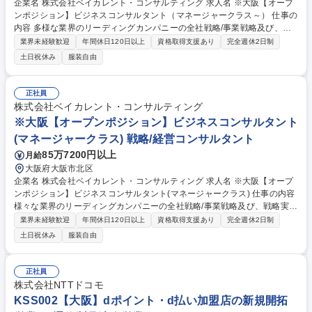
企業名 株式会社ベイカレント・コンサルティング 求人名 ※大阪【オープ
ンポジション】ビジネスコンサルタント（マネージャークラス～） 仕事の
内容 多様な業界のリーディングカンパニーの全社戦略/事業戦略及び、戦
略実現に向けたオペレーション検討/実行支援等、様々な課題解決を横断的
業界未経験歓迎
年間休日120日以上
資格取得支援あり
完全週休2日制
に推進・リードしていただきます。 【プロジェクト事例】★銀行：モバイ
土日祝休み
服装自由
ルペイメントサービス立上げにおける事業戦略策定 ★素材：生成AIによる
製鉄会社の安全対策効率化 ★ハイテク：中国ロボティクス市場への新規参
入戦略策定/推進 ★ヘルスケア：製剤データのマネジメントシステム構築
正社員
★航空：航空会社のデジタルマーケティングの高度化 ★小売：データアナ
株式会社ベイカレント・コンサルティング
リティクスを活用した店舗出店戦略支援 ★官公庁：スマートシティ事業の
※大阪【オープンポジション】ビジネスコンサルタント
海外展開戦略の策定 など 募集職種 ※大阪【オープンポジション】ビジネ
(マネージャークラス) 戦略/経営コンサルタント
スコンサルタント（マネージャークラス～）
85万7200円以上
月給
大阪府大阪市北区
企業名 株式会社ベイカレント・コンサルティング 求人名 ※大阪【オープ
ンポジション】ビジネスコンサルタント(マネージャークラス) 仕事の内容
様々な業界のリーディングカンパニーの全社戦略/事業戦略及び、戦略実現
に向けたオペレーション検討/実行支援等、様々な課題解決を横断的にご担
業界未経験歓迎
年間休日120日以上
資格取得支援あり
完全週休2日制
当・リードしていただきます。 【プロジェクト事例】★銀行：モバイルペ
土日祝休み
服装自由
イメントサービス立上げにおける事業戦略策定 ★素材：生成AIによる製鉄
会社の安全対策効率化 ★ハイテク：中国ロボティクス市場への新規参入戦
略策定/推進 ★ヘルスケア：製剤データのマネジメントシステム構築 ★航
正社員
空：航空会社のデジタルマーケティングの高度化 ★小売：データアナリテ
株式会社NTTドコモ
ィクスを活用した店舗出店戦略支援 ★官公庁：スマートシティ事業の海外
KSS002【大阪】dポイント・d払い加盟店の新規開拓
展開戦略の策定 など 募集職種 ※大阪【オープンポジション】ビジネスコ