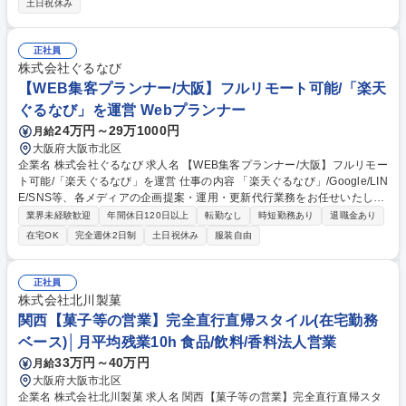
土日祝休み
務プロセス改善（ＤＸ・ＡＩ活用の業務効率化） ・事業戦略支援（目標策
定の基礎業務等） ・内部統制、経営分析、経営管理など 専門性を高めな
がら、業務改善や周囲との連携においてリーダーシップを発揮し、将来的
正社員
にはチームを牽引する役割を担っていただきます。 募集職種 【大阪】経
株式会社ぐるなび
理（未経験歓迎）/経理・財務のCoEで経営貢献/DX推進
【WEB集客プランナー/大阪】フルリモート可能/「楽天
ぐるなび」を運営 Webプランナー
24万円～29万1000円
月給
大阪府大阪市北区
企業名 株式会社ぐるなび 求人名 【WEB集客プランナー/大阪】フルリモー
ト可能/「楽天ぐるなび」を運営 仕事の内容 「楽天ぐるなび」/Google/LIN
E/SNS等、各メディアの企画提案・運用・更新代行業務をお任せいたしま
す。各データを元に分析・提案を行い、年間を通して飲食店をサポートす
業界未経験歓迎
年間休日120日以上
転勤なし
時短勤務あり
退職金あり
る業務となります。 【詳細】代行商品契約店舗のフロント担当として、各
在宅OK
完全週休2日制
土日祝休み
服装自由
種データを用いた分析、それを基に各メディアにおける最適化を提案■投
稿画像の作成やライティング等の制作業務■パートナー会社の運用管理 ※
どうすればWeb集客（ネット予約）をさらに延ばすことができるか、同エ
正社員
リアの飲食店様の予約傾向や、ユーザーがどのようなキーワードで検索し
株式会社北川製菓
ているかなどを分析したうえで、担当店舗にあったご提案をしていきま
関西【菓子等の営業】完全直行直帰スタイル(在宅勤務
す。 募集職種 【WEB集客プランナー/大阪】フルリモート可能/「楽天ぐる
ベース)│月平均残業10h 食品/飲料/香料法人営業
なび」を運営
33万円～40万円
月給
大阪府大阪市北区
企業名 株式会社北川製菓 求人名 関西【菓子等の営業】完全直行直帰スタ