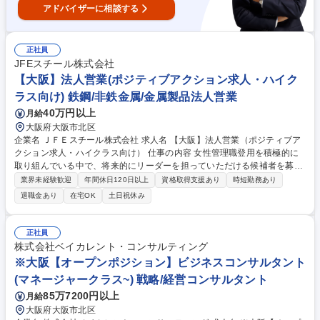
アドバイザーに相談する
正社員
JFEスチール株式会社
【大阪】法人営業(ポジティブアクション求人・ハイク
ラス向け) 鉄鋼/非鉄金属/金属製品法人営業
40万円以上
月給
大阪府大阪市北区
企業名 ＪＦＥスチール株式会社 求人名 【大阪】法人営業（ポジティブア
クション求人・ハイクラス向け） 仕事の内容 女性管理職登用を積極的に
取り組んでいる中で、将来的にリーダーを担っていただける候補者を募集
します。主に自動車や造船、電機メーカーなどで使用される「鉄」の営業
業界未経験歓迎
年間休日120日以上
資格取得支援あり
時短勤務あり
活動をお任せいたします。 【顧客例】自動車、電機、造船、建産機、土
退職金あり
在宅OK
土日祝休み
木・建築、エネルギー等の顧客になります。メーカーや商社、特約店とい
った顧客（購買部門・技術部門）向けに営業活動を実施いただきます。商
品別にかかわる業界・商流が異なるため、ご経験やご希望をお伺いしたう
正社員
えで最適な部署・ポジションに就いていただきます。商材は、自動車や家
株式会社ベイカレント・コンサルティング
電製品などに使用される薄板製品や厚板、鉄鋼、鋼管等になります。 募集
※大阪【オープンポジション】ビジネスコンサルタント
職種 【大阪】法人営業（ポジティブアクション求人・ハイクラス向け）
(マネージャークラス~) 戦略/経営コンサルタント
85万7200円以上
月給
大阪府大阪市北区