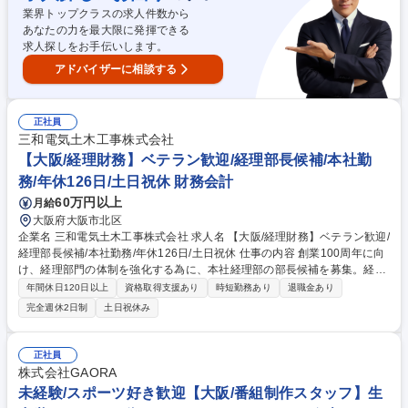
◆将来的には有名タレント起用CM等の大型案件への参画 【採用背景】広
業界トップクラスの求人件数から
告での動画活用機会増加により、これまで外注メインだった動画制作にお
あなたの力を最大限に発揮できる
いても内製化を図りたいフェーズのため増員採用。 募集職種 【動画クリ
求人探しをお手伝いします。
エイター】ラーメン"神座"のYoutubeやSNS等の制作/将来的にはTVCMも
アドバイザーに相談する
正社員
三和電気土木工事株式会社
【大阪/経理財務】ベテラン歓迎/経理部長候補/本社勤
務/年休126日/土日祝休 財務会計
60万円以上
月給
大阪府大阪市北区
企業名 三和電気土木工事株式会社 求人名 【大阪/経理財務】ベテラン歓迎/
経理部長候補/本社勤務/年休126日/土日祝休 仕事の内容 創業100周年に向
け、経理部門の体制を強化する為に、本社経理部の部長候補を募集。経理
の実務業務も行っていただきますが、将来的には全社の数字を把握し経営
年間休日120日以上
資格取得支援あり
時短勤務あり
退職金あり
戦略に繋がる役割を担っていただきます。 【直近お任せする業務】■年次
完全週休2日制
土日祝休み
決算■四半期決算■月次決算 ■管理組織のマネジメント■連結決算■予算管理
など 【入社1年後以降にお任せしたい業務】経理実務にとどまらず、経営
全体を数字で把握し、経営会議での意思決定をサポートいただきます。経
正社員
理部門の重要な責任者として組織を牽引し、管理会計の整備を進めなが
株式会社GAORA
ら、経営判断を支援していただくことを期待しています。 募集職種 【大
未経験/スポーツ好き歓迎【大阪/番組制作スタッフ】生
阪/経理財務】ベテラン歓迎/経理部長候補/本社勤務/年休126日/土日祝休