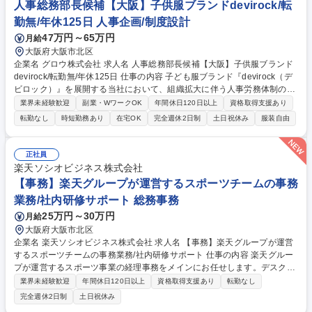
に対して,今後のキャリアの展望を伺いながら,紹介予定の企業が合致して
人事総務部長候補【大阪】子供服ブランドdevirock/転
いればご紹介を差し上げ,クライアントとのマッチングを創出します。 募
勤無/年休125日 人事企画/制度設計
集職種 [大阪]採用ヘッドハンター◎転職潜在層の日本最大タレントプール
47万円～65万円
月給
を作る！
大阪府大阪市北区
企業名 グロウ株式会社 求人名 人事総務部長候補【大阪】子供服ブランド
devirock/転勤無/年休125日 仕事の内容 子ども服ブランド『devirock（デ
ビロック）』を展開する当社において、組織拡大に伴う人事労務体制の強
化、および次世代の組織基盤創りをお任せする【人事総務部の部長候補】
業界未経験歓迎
副業・WワークOK
年間休日120日以上
資格取得支援あり
を募集します。 ◆労務/総務：HR管理/労務管理システム導入から最適化/
転勤なし
時短勤務あり
在宅OK
完全週休2日制
土日祝休み
服装自由
オペレーション標準化実行・就業規則/各種社内規程実態のアップデート/
外部対応/リーガルチェック ◆人事企画/組織開発：人員計画の採用戦略立
案/実行/プロセス全体設計/改善/人事評価制度構築/運用改定/リーダー育
正社員
成・働き方の多様化の独自の福利厚生・人事制度企画から導入/企業理念の
楽天ソシオビジネス株式会社
施策/エンゲージメント向上 ◆マネジメント：メンバーマネジメント/育成/
【事務】楽天グループが運営するスポーツチームの事務
予算管理 募集職種 人事総務部長候補【大阪】子供服ブランドdevirock/転
業務/社内研修サポート 総務事務
勤無/年休125日
25万円～30万円
月給
大阪府大阪市北区
企業名 楽天ソシオビジネス株式会社 求人名 【事務】楽天グループが運営
するスポーツチームの事務業務/社内研修サポート 仕事の内容 楽天グルー
プが運営するスポーツ事業の経理事務をメインにお任せします。デスクワ
ークだけでなく現場に出向き、委託元へのヒアリングを通じた新規業務の
業界未経験歓迎
年間休日120日以上
資格取得支援あり
転勤なし
獲得やチームへの支援など幅広い役割を担います。 【詳細】(1)楽天グル
完全週休2日制
土日祝休み
ープが運営するスポーツチームの事務■売上データの入力/売上管理表作成