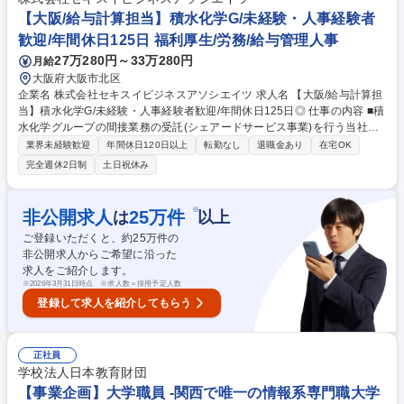
【大阪/給与計算担当】積水化学G/未経験・人事経験者
歓迎/年間休日125日 福利厚生/労務/給与管理人事
27万280円～33万280円
月給
大阪府大阪市北区
企業名 株式会社セキスイビジネスアソシエイツ 求人名 【大阪/給与計算担
当】積水化学G/未経験・人事経験者歓迎/年間休日125日◎ 仕事の内容 ■積
水化学グループの間接業務の受託(シェアードサービス事業)を行う当社
で、人事給与計算ソフト「COMPANY」を用いた積水化学グループ会社の
業界未経験歓迎
年間休日120日以上
転勤なし
退職金あり
在宅OK
給与計算業務をお任せします。（約60社を分担して担当します） 【具体
完全週休2日制
土日祝休み
的な業務内容】人事給与計算ソフトを用いて、顧客からの相談窓口、給
与・賞与計算結果全体チェック、各社処理のとりまとめ、年末調整などの
年次業務推進等をご担当いただきます。 【入社後の流れ】まずは人事給与
※
非公開求人
25
万件
は
以上
計算ソフトの仕様の把握⇒先輩社員のOJTのもと、給与計算業務を担当し
ご登録いただくと、約
25
万件の
ます。 ★ゆくゆくは、既存サービスの改善提案、各種プロジェクト進行、
非公開求人からご希望に沿った
新しいサービスの起案ができるレベルを目指していただきます★ 募集職種
求人をご紹介します。
【大阪/給与計算担当】積水化学G/未経験・人事経験者歓迎/年間休日125日
※
2026年3月31日時点 ※求人数＝採用予定人数
◎
登録して求人を紹介してもらう
正社員
学校法人日本教育財団
【事業企画】大学職員 -関西で唯一の情報系専門職大学