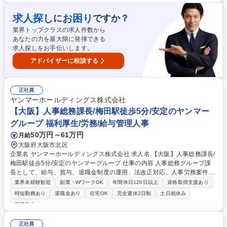
■取引先選定のための申請業務/新規取引先審査依頼■支払い処理/入金処
理、請求起票/ユニフォーム発注■契約書関連の文言チェックから社内押印
求人探し
お困り
に
ですか？
申請の対応■サッカースクールで使う備品管理・備品準備、忘れ物等の管
業界トップクラスの求人件数から
理、登録業務(2)楽天グループが社員向け研修の運営サポート業務■参加者
あなたの力を最大限に発揮できる
リストの作成/出欠確認/研修運営など 募集職種 【事務】楽天グループが運
求人探しをお手伝いします。
営するスポーツチームの事務業務/社内研修サポート
アドバイザーに相談する
正社員
ヤンマーホールディングス株式会社
【大阪】人事総務課長/梅田駅徒歩5分/安定のヤンマー
グループ 福利厚生/労務/給与管理人事
50万円～61万円
月給
大阪府大阪市北区
企業名 ヤンマーホールディングス株式会社 求人名 【大阪】人事総務課長/
梅田駅徒歩5分/安定のヤンマーグループ 仕事の内容 人事総務グループ課
長として、給与、賞与、退職金制度の運用、法改正対応、人事労務案件対
応、各種助成金申請、行政対応などを統括します。自社に加え、グループ
業界未経験歓迎
副業・WワークOK
年間休日120日以上
資格取得支援あり
全体の障がい者雇用推進にも関わるポジションです。 ■給与、賞与、退職
時短勤務あり
退職金あり
在宅OK
完全週休2日制
土日祝休み
金制度の運用全般の統括■法改正対応および関連制度、規程整備の統括■人
服装自由
事労務案件対応、休業、労災案件対応の統括 ■障がい者雇用調整金申請関
連業務の統括■各種助成金申請書類作成、手続き関連業務の統括■行政対応
正社員