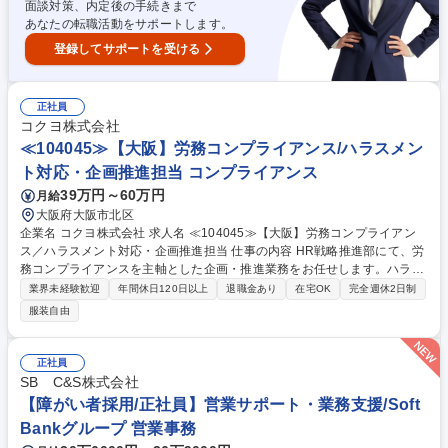
面談対策、内定後の手続きまで
あなたの転職活動をサポートします。
登録してサポートを受ける
正社員
コクヨ株式会社
≪104045≫【大阪】労務コンプライアンス/ハラスメン
ト対応・企画推進担当 コンプライアンス
39万円～60万円
月給
大阪府大阪市北区
企業名 コクヨ株式会社 求人名 ≪104045≫【大阪】労務コンプライアン
ス／ハラスメント対応・企画推進担当 仕事の内容 HR戦略推進部にて、労
務コンプライアンスを主軸とした企画・推進業務をお任せします。ハラス
メント対応や労務トラブル対応に加え、法令や社内規程に基づく運用の高
業界未経験歓迎
年間休日120日以上
退職金あり
在宅OK
完全週休2日制
度化、教育・研修の企画実施などを通じて、社員が 安心して働ける環境づ
服装自由
くりを推進いただくポジションです。 【具体的に】■ハラスメント防止お
よび労働時間管理に関する教育・研修の企画、運営 ■ハラスメント事案や
各種労務トラブルへの初動対応、関係者ヒアリング、事実整理、対応方針
正社員
の検討 ■労働関連法令や社内規程に基づく運用・管理、改善提案 ■懲戒関
SB C&S株式会社
連事務局の運営支援および再発防止策の立案、推進 ■労務リスクの予防に
【障がい者採用/正社員】営業サポート・業務支援/Soft
向けた施策立案、展開 募集職種 ≪104045≫【大阪】労務コンプライアン
Bankグループ 営業事務
ス／ハラスメント対応・企画推進担当