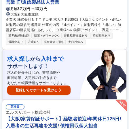
営業 IT/通信製品法人営業
ンサルタント(マネージャークラス)
37万円～43万円
月給
大阪府大阪市北区
企業名 株式会社ＮＴＴドコモ 求人名 KSS002【大阪】dポイント・d払い
加盟店の新規開拓営業 仕事の内容 「dポイント」加盟店様や「d払い」加
盟店様の新規開拓にあたって、 企業様への訪問アポイント、課題・ニーズ
のヒアリング、課題・ニーズに合わせた最適な提案に向けた資料作成、提
業界未経験歓迎
副業・WワークOK
資格取得支援あり
時短勤務あり
案活動をお任せします。 【詳細】 ■非加盟店様への広告CRM商材等のマ
退職金あり
在宅OK
完全週休2日制
土日祝休み
ーケティングソリューションの受注にむけた、企業様への訪問アポイント
■課題・ニーズのヒアリング■課題・ニーズに合わせた最適なマーケティン
グソリューションの提案資料作成、提案活動■契約関連業務等■自らの経験
求人探し
入社まで
から
や専門知識・スキル等をチームメンバーへ展開 募集職種 KSS002【大阪】
サポートします！
dポイント・d払い加盟店の新規開拓営業
求人の紹介をはじめ、書類添削や
面談対策、内定後の手続きまで
あなたの転職活動をサポートします。
登録してサポートを受ける
正社員
エルズサポート株式会社
【大阪/家賃保証サポート】経験者歓迎/年間休日125日/
入居者の生活再建を支援! 債権回収個人担当