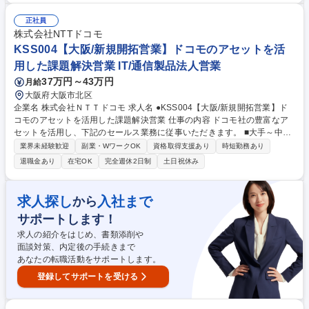
り、この立ち上げメンバーとしてお客様に安心して当社サービスをご利用
いただるよう推進する。 【業務】■金融犯罪対策管理の運営や推進 ■KYC
正社員
(二次チェック) ■取引モニタリング ■反社・経済制裁チェック ■捜査事項照
株式会社NTTドコモ
会対応 ■疑わしい取引の届出 ■出納管理 ■その他顧客管理 募集職種 34【決
KSS004【大阪/新規開拓営業】ドコモのアセットを活
済サービス管理・運用】金融犯罪対策等のガバナンスの強化に向けた推進
用した課題解決営業 IT/通信製品法人営業
37万円～43万円
月給
大阪府大阪市北区
企業名 株式会社ＮＴＴドコモ 求人名 ●KSS004【大阪/新規開拓営業】ド
コモのアセットを活用した課題解決営業 仕事の内容 ドコモ社の豊富なア
セットを活用し、下記のセールス業務に従事いただきます。 ■大手～中小
企業に対する新規開拓営業を通した課題抽出ヒアリング～施策提案～実施
業界未経験歓迎
副業・WワークOK
資格取得支援あり
時短勤務あり
■顧客課題に合わせたソリューション商材のアレンジ、顧客納得度の高い
退職金あり
在宅OK
完全週休2日制
土日祝休み
説明資料の作成 ■tableau等のBIツールを駆使したデータ分析資料の作成 ■
先方キーパーソンとの関係構築、新たなマネタイズ化案件の創出 ■プロス
ポーツクラブチームの新たなファン獲得に向けたマーケティング施策（デ
求人探し
入社まで
から
ータを活用した広告商材提案等）の企画実施 ■ホームタウン内のd払い加
サポートします！
盟店を活用した、スポーツ×地域活性化委施策の検討 募集職種 ●KSS004
【大阪/新規開拓営業】ドコモのアセットを活用した課題解決営業
求人の紹介をはじめ、書類添削や
面談対策、内定後の手続きまで
あなたの転職活動をサポートします。
登録してサポートを受ける