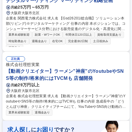
デジタルマーケティング マーケティング戦略企画
25万円～65万円
月給
大阪府大阪市北区
企業名 関西電力株式会社 求人名 【Gsd26201/総合職】ソリューション本
部(リビング)※デジタルマーケティング 仕事の内容 本ポジションでは、コ
ンシューマーサービス分野における販売促進のデジタル化・高度化に関す
るマーケティング業務に従事いただきます。 ■コンシューマーサービス分
業界未経験歓迎
副業・WワークOK
年間休日120日以上
資格取得支援あり
野における販売促進手法のデジタル化に向けた全体方針の検討■販売傾向
時短勤務あり
退職金あり
在宅OK
完全週休2日制
土日祝休み
データや顧客データの分析に基づく販売促進施策の企画・立案■テストマ
服装自由
ーケティング(実証試験)の計画・実行および効果検証■検証結果を踏まえた
施策の高度化・実装推進■機械学習モデルの構築・実装推進■マーケティン
正社員
グオートメーション(MA)の導入・運用 募集職種 【Gsd26201/総合職】ソ
株式会社理想実業
リューション本部(リビング)※デジタルマーケティング
【動画クリエイター】ラーメン"神座"のYoutubeやSN
S等の制作/将来的にはTVCMも 店舗開発
29万円以上
月給
大阪府大阪市北区
企業名 株式会社理想実業 求人名 【動画クリエイター】ラーメン"神座"のY
outubeやSNS等の制作/将来的にはTVCMも 仕事の内容 急成長中の「どう
とんぼり神座」クリエイティブチームにて、YouTubeやSNS向け動画の企
画・撮影・編集・バナー制作をトータルに担当し、ブランドとお客様を繋
業界未経験歓迎
退職金あり
ぐ役割を担っていただきます。 【具体的には】◆SNSやYouTube向け動
画コンテンツの企画・コンテ制作 ◆映像の撮影、編集作業、およびWeb
バナーの制作 ◆他部署（採用活動向け・社内研修用など）からの依頼対応
求人探し
お困り
に
ですか？