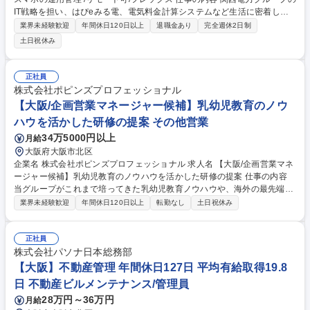
IT戦略を担い、はぴeみる電、電気料金計算システムなど生活に密着した
サービスを支える基幹系システムを幅広く展開。そんな当社にて社内ヘル
業界未経験歓迎
年間休日120日以上
退職金あり
完全週休2日制
プデスクを担当いただきます。 【業務詳細】IT機器の配備・在庫管理、リ
土日祝休み
プレース計画の推進、社内問合せ対応の体制運営を担当いただきます。特
に委託先を活用したベンダーコントロール、進捗・品質管理、課題抽出・
改善提案など、安定稼働に向けたプロジェクトマネジメントを重視。将来
正社員
的にはサブリーダーとして、外部パートナーや社内関連部署を巻き込みな
株式会社ポピンズプロフェッショナル
がら運用基盤の最適化を推進していただきます。 募集職種 【大阪】社内
【大阪/企画営業マネージャー候補】乳幼児教育のノウ
ヘルプデスク/PC・スマホの運用管理 /リモート可/フレックス
ハウを活かした研修の提案 その他営業
34万5000円以上
月給
大阪府大阪市北区
企業名 株式会社ポピンズプロフェッショナル 求人名 【大阪/企画営業マネ
ージャー候補】乳幼児教育のノウハウを活かした研修の提案 仕事の内容
当グループがこれまで培ってきた乳幼児教育ノウハウや、海外の最先端の
教育施設などとの緊密なネットワークをいかした研修の提案をお任せいた
業界未経験歓迎
年間休日120日以上
転勤なし
土日祝休み
します。入社時には、適正に応じ下記の何れかにてスタート。 国、自治体
から企業・団体・個人まで様々な目的や職種に応じた人材育成、教育研
修、セミナーを受託しています。(2023年受講者数約11万人) 【企画営
正社員
業・コンサルティング】・自治体への乳幼児教育、人材育成に関わる研修
株式会社パソナ日本総務部
の企画提案・保育所/幼稚園/学童施設等へのコンサルティング 【研修事務
【大阪】不動産管理 年間休日127日 平均有給取得19.8
局業務】・研修スケジューリング業務(講師/会場調整等) ・受講者問合せ対
日 不動産ビルメンテナンス/管理員
応(電話/メール)・研修資材の準備・その他社内庶務業務 募集職種 【大阪/
28万円～36万円
月給
企画営業マネージャー候補】乳幼児教育のノウハウを活かした研修の提案