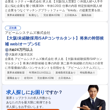
企業名 トクティー株式会社 求人名 【大阪/法人営業】◇外国人材×人手不
足に悩む企業を繋ぐ!残業30h・年休120日 仕事の内容 特定技能外国人材
と企業をつなぐマッチングプラットフォーム『tokuty』の提案営業を担
当。外食・介護・製造業などの人材不足に悩む企業へ、採用から定着まで
業界未経験歓迎
転勤なし
完全週休2日制
土日祝休み
服装自由
一貫した支援を行い、日本社会の課題解決に貢献します。 ●業務提携先か
ら紹介のあった企業を中心に「tokuty」利用を検討する企業との商談、顧
客ニーズのヒアリングおよびサービス提案、契約対応 ●特定技能人材募集
正社員
のための求人票作成 ●求人改善や募集拡大に向けた採用支援・提案 ※支援
アビームシステムズ株式会社
をした人材の入社後フォローや定期面談、アテンド業務等は、基本的にカ
【大阪/未経験採用/SAPコンサルタント】将来の幹部候
スタマーサクセス部が担当します。 募集職種 【大阪/法人営業】◇外国人
補 web/オープンSE
材×人手不足に悩む企業を繋ぐ!残業30h・年休120日
26万円以上
月給
大阪府大阪市北区
企業名 アビームシステムズ株式会社 求人名 【大阪/未経験採用/SAPコン
サルタント】将来の幹部候補 仕事の内容 第二新卒/未経験の方向けの非常
に市場価値の高いコンサルタントを目指せる「アビームシステムズにしか
ない」求人です。お客様の改革テーマや 業務課題から、お客様と共にIT構
業界未経験歓迎
年間休日120日以上
資格取得支援あり
時短勤務あり
想を検討することができる環境です。 将来的にはコンサルを含む最上流工
退職金あり
在宅OK
完全週休2日制
土日祝休み
程から、要件定義～システム導入・ 開発～運用・保守まで一貫して担当し
ています。まずは、社内外の研修とOJTによりスキルを身に着け、着実に
ステップアップできる環境です。 親会社連携により豊富な案件があり成長
求人探し
お困り
に
ですか？
できる環境であることや、リモートワークを活用しながら縦横斜めの関係
業界トップクラスの求人件数から
づくりを行っており、社員間での コミュニケーションも図りやすく安心し
あなたの力を最大限に発揮できる
て就業できる環境です。 募集職種 【大阪/未経験採用/SAPコンサルタン
求人探しをお手伝いします。
ト】将来の幹部候補