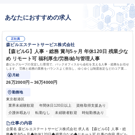
あなたにおすすめの求人
正社員
森ビルエステートサービス株式会社
【森ビルG】人事・総務 賞与5ヶ月 年休120日 残業少な
め リモート可 福利厚生/労務/給与管理人事
森ビルグループの安定した環境で、バックオフィスから会社を支える人事・総務をお任せ
します。 労務と総務の業務をバランスよく担当し、ゆくゆくは制度改定などのコア業務
にも挑戦できる、やりがいある環境です。
月給
26万2000円～36万4000円
勤務地
東京都港区
業界未経験歓迎
年間休日120日以上
資格取得支援あり
介護休暇あり
転勤なし
未経験者歓迎
時短勤務あり
経験者歓迎
退職金あり
在宅OK
賞与あり
育休あり
仕事の内容
完全週休2日制
交通費支給
長期歓迎
駅近5分以内
土日祝休み
企業名 森ビルエステートサービス株式会社 求人名 【森ビルG】人事・総
務◆賞与5ヶ月◆年休120日◆残業少なめ◆リモート可 仕事の内容 森ビル