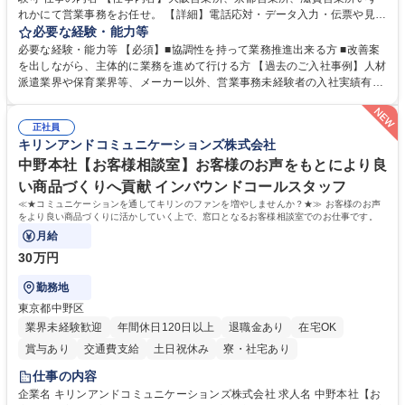
れかにて営業事務をお任せ。 【詳細】電話応対・データ入力・伝票や見積
の作成・カタログ送付・来客対応・営業所内で発生する事務業務や業務改
必要な経験・能力等
善をお任せ。 【教育制度】ご入社後、育成担当とペアになりながらOJTに
必要な経験・能力等 【必須】■協調性を持って業務推進出来る方 ■改善案
て業務を覚えていただくことが可能です。業務システムがきちんと構築さ
を出しながら、主体的に業務を進めて行ける方 【過去のご入社事例】人材
れているため、スムーズに仕事に慣れることができる環境です。また、
派遣業界や保育業界等、メーカー以外、営業事務未経験者の入社実績有
「チームで成果を出す文化」があり、良いやり方を積極的に共有しながら
【当社の事務職について】単なる事務ではなく主体性を発揮したサポート
常に改善を目指す風土のため、安心して業務に取り組んでいただけます。
により、キーエンスの付加価値向上に貢献します。ベースの定型業務に加
募集職種 【大阪・京都・滋賀】営業事務 ※未経験可
正社員
えて、お客様や社員の状況に合わせ、能動的なサポート、改善の動きも期
キリンアンドコミュニケーションズ株式会社
待され。組織を支えるスペシャリストとして、チームに貢献し、結果的に
社員から頼られる存在になることができます。平均19:30の退勤以降の業
中野本社【お客様相談室】お客様のお声をもとにより良
務の持ち帰りも禁止されており、メリハリのある働き方となります。 学
い商品づくりへ貢献 インバウンドコールスタッフ
歴・資格 学歴：大学院 大学 高専 短大 語学力： 資格：
≪★コミュニケーションを通してキリンのファンを増やしませんか？★≫ お客様のお声
をより良い商品づくりに活かしていく上で、窓口となるお客様相談室でのお仕事です。
月給
30万円
勤務地
東京都中野区
業界未経験歓迎
年間休日120日以上
退職金あり
在宅OK
賞与あり
交通費支給
土日祝休み
寮・社宅あり
仕事の内容
企業名 キリンアンドコミュニケーションズ株式会社 求人名 中野本社【お