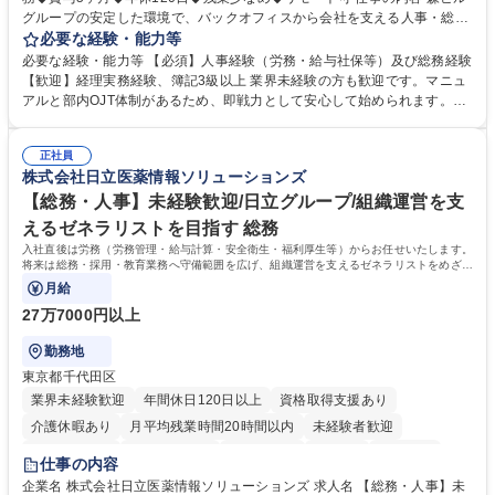
グループの安定した環境で、バックオフィスから会社を支える人事・総務
をお任せします。 労務と総務の業務をバランスよく担当し、ゆくゆくは制
必要な経験・能力等
度改定などのコア業務にも挑戦できる、やりがいある環境です。 ■勤怠管
必要な経験・能力等 【必須】人事経験（労務・給与社保等）及び総務経験
理、給与計算、社会保険手続き、年末調整等の労務管理全般 ■入退社手続
【歓迎】経理実務経験、簿記3級以上 業界未経験の方も歓迎です。マニュ
き、社内規定の改定や人事制度改定などのコア業務 ■社内イベントの企画
アルと部内OJT体制があるため、即戦力として安心して始められます。
運営やその他総務業務全般 ※労務と総務を1：1の割合でお任せ。 入社後
【魅力・やりがい】森ビルGの安定基盤で労務から総務まで幅広く携われ
は部内のOJTを中心に、あなたの経験に合わせて不足している部分はいつ
ます。定型業務に留まらず、社内規定や人事制度の改定など会社のコア業
でも質問・相談できる環境が整っているため、安心して成長できます。 募
正社員
務に挑戦できるため、自身の成長と組織への貢献度をダイレクトに実感で
株式会社日立医薬情報ソリューションズ
集職種 【森ビルG】人事・総務◆賞与5ヶ月◆年休120日◆残業少なめ◆
きます。 残業少なめ、週1日リモート可など、ワークライフバランスを保
リモート可
ち長期活躍できる環境です。 「これまでの幅広い経験を活かし、長期的な
【総務・人事】未経験歓迎/日立グループ/組織運営を支
キャリアを築きたい」という前向きな意欲と挑戦を全力で応援します。 学
えるゼネラリストを目指す 総務
歴・資格 学歴：大学院 大学 高専 短大 専修学校 高校 語学力： 資格：日商
入社直後は労務（労務管理・給与計算・安全衛生・福利厚生等）からお任せいたします。
簿記検定1級 日商簿記検定2級 日商簿記検定3級
将来は総務・採用・教育業務へ守備範囲を広げ、組織運営を支えるゼネラリストをめざせ
ます。
月給
27万7000円以上
勤務地
東京都千代田区
業界未経験歓迎
年間休日120日以上
資格取得支援あり
介護休暇あり
月平均残業時間20時間以内
未経験者歓迎
住宅手当あり
時短勤務あり
退職金あり
在宅OK
賞与あり
仕事の内容
育休あり
完全週休2日制
交通費支給
土日祝休み
寮・社宅あり
企業名 株式会社日立医薬情報ソリューションズ 求人名 【総務・人事】未