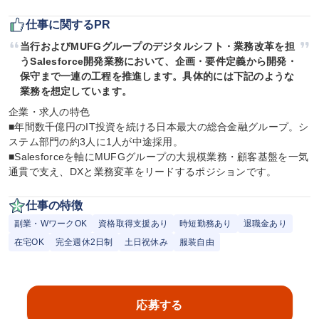
仕事に関するPR
当行およびMUFGグループのデジタルシフト・業務改革を担
うSalesforce開発業務において、企画・要件定義から開発・
保守まで一連の工程を推進します。具体的には下記のような
業務を想定しています。
企業・求人の特色

■年間数千億円のIT投資を続ける日本最大の総合金融グループ。シ
ステム部門の約3人に1人が中途採用。

■Salesforceを軸にMUFGグループの大規模業務・顧客基盤を一気
通貫で支え、DXと業務変革をリードするポジションです。
仕事の特徴
副業・WワークOK
資格取得支援あり
時短勤務あり
退職金あり
在宅OK
完全週休2日制
土日祝休み
服装自由
応募する