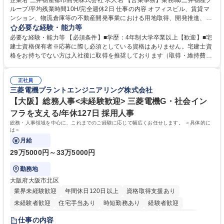
企業名 三井物産都市開発株式会社 求人名 【営業事務】業務職/三井物産グ
ループ/平均残業時間10H/完全週休2日 仕事の内容 オフィスビル、賃貸マ
ンション、物流倉庫等の不動産開発事業における用地取得、開発推進、賃
貸運営、売却、仲介・活用提案等を行う営業部門において事務業務を担当
必要な経験・能力等
いただきます。 【詳細】・契約書管理、契約書製本、捺印対応、ファイリ
必要な経験・能力等 【必須条件】■学歴：4年制大学卒業以上【歓迎】■宅
ング、登記簿取得、調書取得・支払業務（各種費用支払、支払管理、請
建士資格保有者※応募に際し必須としている資格はありません。宅建士資
求・支払データ登録、取引先マスター申請対応）・予算作成及び予実管
格をお持ちでない方は入社後に取得を推奨しております（取得・維持費用
理・各種稟議書、報告書作成業務・各種台帳管理、交際費・会議費支払報
の一部補助あり） 【求める人物像】 ・向学心豊かで、主体的に行動でき
告書作成及び月次管理・部内総務庶務全般 など※※配属先によっては上記
る方。 ・社内外の多様な関係者と協調して業務を進められるコミュニケー
の他に担当頂く業務が発生する場合があります。 募集職種 【営業事務】
正社員
ション力がある方。 ・チャレンジを厭わず、粘り強く業務に取り組める
三菱電機プラントエンジニアリング株式会社
業務職/三井物産グループ/平均残業時間10H/完全週休2日
方。多様な関係者と謙虚に信頼関係を構築でき、期限を意識したスケジュ
ール管理が出来る方。※将来的に他部署（営業部門、コーポレート部門）
【大阪】総務人事<未経験歓迎> 三菱電機G・社会イン
へのジョブローテーションの可能性があります。 学歴・資格 学歴：大学
フラを支える/年休127日 採用人事
院 大学 語学力： 資格：宅地建物取引士
総務・人事領域を中心に、これまでのご経験に応じて幅広くお任せします。 ＜具体的に
は＞
月給
29万5000円～33万5000円
勤務地
大阪府大阪市北区
業界未経験歓迎
年間休日120日以上
資格取得支援あり
未経験者歓迎
住宅手当あり
時短勤務あり
経験者歓迎
退職金あり
在宅OK
賞与あり
完全週休2日制
交通費支給
仕事の内容