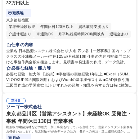
32万円以上
勤務地
東京都新宿区
業界未経験歓迎
年間休日120日以上
資格取得支援あり
介護休暇あり
車通勤OK
月平均残業時間20時間以内
退職金あり
賞与あり
交通費支給
駅近5分以内
土日祝休み
仕事の内容
企業名 日本熱源システム株式会社 求人名 四ツ谷【一般事務】国内トップ
クラスの冷凍機メーカー/年休125日/月残業10h 仕事の内容 技術部門にお
ける事務作業全般を担当します。見積書や発注書の作成、データ集計、C
ADを用いた図面修正補助、電話・メール対応などを通じて現場の技術者
必要な経験・能力等
を支えるポジションです。 【仕事内容】■資料の整理、作成、ファイリン
必要な経験・能力等 【必須】■事務職の実務経験1年以上 ■Excel（SUM、
グ、受発注等のデータ入力 ■工事見積書や発注書など案件に関する書面の
VLOOKUP等の関数利用）およびWordの基本操作スキル ■CAD操作や施
作成および管理■Excel関数を用いたデータ集計および管理■CAD操作によ
工図面作成の学習意欲 以下いずれかの経験・知識を有する方は特に歓迎し
る設備施工図の作成補助および図面修正■電話対応、メール対応、備品受
ます！ ■建設会社やサブコン会社での事務職経験 ■CADの使用経験 ■施工
発注処理■技術部門や現場担当者との連絡調整業務 ※必要な知識は業務の
図面の作成経験 ■配管図面の作成経験 ※SUM・VLOOKUP・SUMIFなど
中で少しずつ身につけられますので、専門知識を持たない方でも安心して
正社員
を使用しますが既存フォーマットへの入力・修正が中心です。一から関数
ソーゴー株式会社
ご応募いただけます。 募集職種 四ツ谷【一般事務】国内トップクラスの
を組むことはありませんのでご安心ください。 学歴・資格 学歴：大学院
冷凍機メーカー/年休125日/月残業10h
大学 高専 短大 専修学校 高校 語学力： 資格：第一種運転免許普通自動車
東京都品川区【営業アシスタント】未経験OK 受発注・
事務 年間休日130日 営業事務
樹脂板や建築資材などの販売・加工事業を行っている当社にて、営業アシスタント業務を
お任せいたします。注文対応やWebデータの出力、各所への発注・加工依頼のほか、電
話・メール対応等の事務業務を担当します。
月給