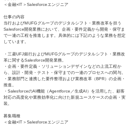
＜金融×IT＞Salesforceエンジニア

仕事の内容

当行およびMUFGグループのデジタルシフト・業務改革を担う
Salesforce開発業務において、企画・要件定義から開発・保守ま
で一連の工程を推進します。具体的には下記のような業務を想定
しています。

・三菱UFJ銀行およびMUFGグループのデジタルシフト・業務改
革に関するSalesforce開発業務。

・企画・要件定義・ソリューションデザインなどの上流工程か
ら、設計・開発・テスト・保守までの一連のプロセスへの関与。

・業務部門と連携した要件整理および業務改革（BPR）の企画・
推進。

・SalesforceのAI機能（Agentforce／生成AI）を活用した、顧客
対応の高度化や業務効率化に向けた新規ユースケースの企画・実
装。

募集職種

＜金融×IT＞Salesforceエンジニア