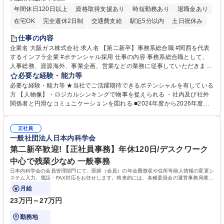
年間休日120日以上
資格取得支援あり
時短勤務あり
退職金あり
在宅OK
完全週休2日制
交通費支給
駅近5分以内
土日祝休み
服装自由
第二新卒歓迎
寮・社宅あり
食事補助あり
仕事の内容
企業名 大阪ガス株式会社 求人名 【第二新卒】事務系総合職 #関西を代表
するインフラ企業 #ポテンシャル採用 仕事の内容 事務系総合職として、
人事総務、資源海外、事業企画、営業などの業務に従事していただきま
す。 【業務内容の一例】■所属事業部の勤労業務 ■海外に関係する各種業
必要な経験・能力等
務 ■営業部門の企画スタッフ、ルート営業 【キャリアパス】入社後の配属
必要な経験・能力等 ★当社でご活躍期待できるポテンシャルを有している
ポジションで一定期間ご活躍頂いた後、本人の適性及び将来のキャリアを
方 【人物像】・ロジカルシンキングで物事を捉えられる ・社内及び社外
鑑みてジョブローテーションを行います。 【育成】OJTでの現場育成や研
関係者と円滑なコミュニケーションを図れる ■2024年度から2026年度ま
修カリキュラムを通じて、Daigasグループの業務で必要となる知識につい
での3ヵ年を対象とする「Daigasグループ中期経営計画2026」を策定しま
て学んでいただきます。 募集職種 【第二新卒】事務系総合職 #関西を代
した。https://www.osakagas.co.jp/company/press/pr2024/1777576_564
表するインフラ企業 #ポテンシャル採用
正社員
72.html ■エネルギーセキュリティの不安定化や気候変動による自然災害の
一般社団法人日本内科学会
甚大化など、これまで以上に社会課題解決の重要性が高まっています。
「未来の日常」の創造に向けて持続可能な社会の実現に貢献してまいりま
第二新卒歓迎!【正社員事務】年休120日/デスクワーク
す。 学歴・資格 学歴：大学院 大学 語学力： 資格：
中心で残業少なめ 一般事務
日本内科学会の会員管理部門にて、医師（会員）の年会費徴収や住所等個人情報の変更シ
ステム入力、電話・FAX対応をお任せします。将来的には、各種委員会の運営事務局業務
などにも幅広く携わっていただきます。
月給
23万円～27万円
勤務地