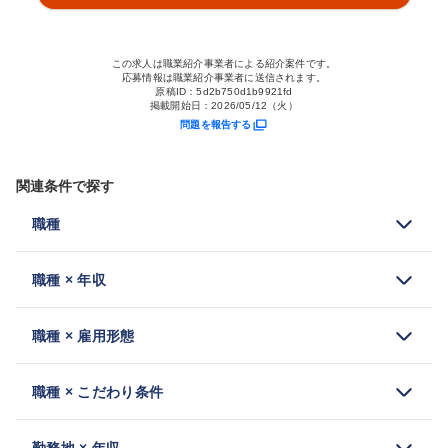
この求人は職業紹介事業者による紹介案件です。
応募情報は職業紹介事業者に送信されます。
原稿ID：
5d2b750d1b9921fd
掲載開始日：
2026/05/12（火）
問題を報告する
関連条件で探す
職種
職種 × 年収
職種 × 雇用形態
職種 × こだわり条件
勤務地 × 年収