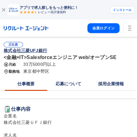
アプリで求人探しをもっと便利に！
インストール
レビュー高評価
無料
会員ログイン
正社員
株式会社三菱UFJ銀行
<金融×IT>Salesforceエンジニア web/オープンSE
33万5000円以上
月給
東京都中野区
勤務地
仕事概要
応募について
採用企業情報
仕事内容
企業名

株式会社三菱ＵＦＪ銀行

求人名
