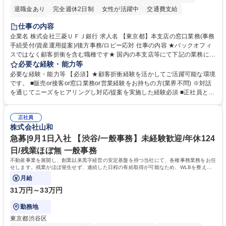
退職金あり
完全週休2日制
女性が活躍中
交通費支給
土日祝休み
仕事の内容
企業名 株式会社三菱ＵＦＪ銀行 求人名 【東京都】本支店の窓口業務(事務
手続受付/資産運用提案)/後方事務/ロビー応対 仕事の内容 ★バックオフィ
スではなく顧客折衝を含む職種です★ 国内の本支店等にて下記の業務に従
事していただきます。 ■窓口/後方/ロビーにて事務手続等の受付・オペレ
必要な経験・能力等
ーション、お客様対応 ■窓口にて、ご来店された個人のお客様に対して金
必要な経験・能力等 【必須】★顧客折衝経験を活かしてご活躍可能な環境
融商品のご提案 ■効率的な事務運用の検討・構築等 ≪業務紹介：ご応募前
です。 ■販売or接客or窓口業務or営業経験をお持ちの方(業界不問) ※対話
に必ずご覧ください≫ ※記事 https://www.mysite.bk.mufg.jp/career/circle/
を通じてニーズをヒアリングし対応/提案を実施した経験必須 ■正社員とし
article17/ ※動画 https://youtu.be/H-S7HaJqqbg 募集職種 【東京都】本支
ての就業経験1年以上 【歓迎】■金融業界での就業経験■銀行での預金為替
店の窓口業務(事務手続受付/資産運用提案)/後方事務/ロビー応対
事務経験 ■金融商品の提案・販売経験 ≪魅力≫研修やOJT環境が整ってい
正社員
るので安心して入行いただけます。 幅広いキャリアの選択肢があり、公募
株式会社山和
や社内副業等を活用し、 一人ひとりが挑戦できるカルチャーが浸透してい
ます。 学歴・資格 学歴：大学院 大学 高専 短大 専修学校 高校 語学力：
急募|9月1日入社 【渋谷/一般事務】未経験歓迎/年休124
資格：
日/残業ほぼ無 一般事務
不動産事業を展開し、創業以来黒字経営の安定基盤を持つ当社にて、各種事務業務をお任
せします。残業がほぼ発生せず、連続した日程の有給取得が可能なため、WLBを整えた
い方にお勧めの環境です！
月給
31万円～33万円
勤務地
東京都渋谷区