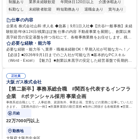
制服あり
業界未経験歓迎
年間休日120日以上
介護休暇あり
転勤なし
未経験者歓迎
時短勤務あり
退職金あり
賞与あり
育休あり
完全週休2日制
交通費支給
土日祝休み
仕事の内容
企業名 株式会社山和 求人名 ◆急募｜9月1日入社◆【渋谷/一般事務】未経
験歓迎/年休124日/残業ほぼ無 仕事の内容 不動産事業を展開し、創業以来
黒字経営の安定基盤を持つ当社にて、各種事務業務をお任せします。残業
がほぼ発生せず、連続した日程の有給取得が可能なため、WLBを整えたい
必要な経験・能力等
方にお勧めの環境です！ 入社後はOJTを通じて丁寧に研修を行いますの
必要な経験・能力等 ＼業界・職種未経験OK！早期入社が可能な方へ！／
で、事務未経験の方でも安心して臨むことができます。 【業務詳細】■電
【必須】■2026年9月1日までのご入社が可能な方 ■基本的なPCスキル
話・来客対応 ■物件の鍵や社内の備品管理 ■データ入力や書類作成 ■契約
（Word・Excel） 【魅力】 ■創業以来黒字の安定した経営基盤で長期的に
書などのファイリング ■郵送物の仕訳・発送 など 募集職種 ◆急募｜9月1
安心して働ける環境 ■残業ほぼなしで働きやすさ抜群、プライベートとの
日入社◆【渋谷/一般事務】未経験歓迎/年休124日/残業ほぼ無
両立が可能 ■有給取得を積極的に推奨、年間10日程度の取得実績 ■1ヶ月
正社員
のOJTで業務を習得可能、未経験でもしっかりサポート 学歴・資格 学
大阪ガス株式会社
歴：大学院 大学 高専 短大 語学力： 資格：
【第二新卒】事務系総合職 #関西を代表するインフラ
企業 #ポテンシャル採用 事業企画
事務系総合職として、人事総務、資源海外、事業企画、営業などの業務に従事していただ
きます。 【業務内容の一例】■所属事業部の勤労業務 ■海外に関係する各種業務 ■営業部
門の企画スタッフ、ルート営業
月給
22万7000円以上
勤務地
大阪府大阪市中央区