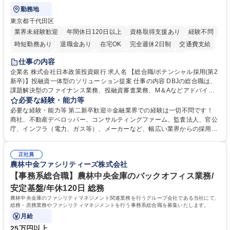
勤務地
東京都千代田区
業界未経験歓迎
年間休日120日以上
資格取得支援あり
経験不問
時短勤務あり
退職金あり
在宅OK
完全週休2日制
交通費支給
駅近5分以内
土日祝休み
第二新卒歓迎
寮・社宅あり
仕事の内容
食事補助あり
託児所あり
企業名 株式会社日本政策投資銀行 求人名 【総合職/ポテンシャル採用(第2
新卒)】投融資一体型のソリューション提案 仕事の内容 DBJの総合職は、
課題解決型のファイナンス業務、投融資審査業務、M＆Aなどアドバイザ
リー業務、地域戦略企画業務など、多様な業務に精通し、複数の専門性を
必要な経験・能力等
掛け合わせて広く社会に貢献していく職種です。 入社後は、横断的なロー
必要な経験・能力等 第二新卒歓迎※金融業界での経験は一切不問です！
テーションを経て適性や専門性に応じたキャリアを形成していただきま
商社、不動産デベロッパー、コンサルティングファーム、監査法人、官公
す。総合職として入社いただき、下記いずれかの部門でご活躍いただきま
庁、インフラ（電力、ガス等）、メーカーなど、幅広い業界からの採用実
す。※未経験の方に関しては、入行後3ヶ月間の金融の実務を学んでいた
績があります。 ＜求める人物像＞DBJでは、強い社会的使命感をもち、今
だく研修を準備しております。 ・法人RM業務・金融機能業務・コーポレ
後の日本のあり方を俯瞰する総合性と、金融分野のフロンティアを切り拓
ート・ナレッジ業務 ※それぞれの業務内容に関しては、別途その他労働条
正社員
く高い志を併せもった人材を求めています。ポテンシャル採用（第2新
農林中金ファシリティーズ株式会社
件備考欄に記載 募集職種 【総合職/ポテンシャル採用(第2新卒)】投融資一
卒）では、金融業界での経験や知識を問いません。新たな時代を見据え
体型のソリューション提案
て、複雑化する社会課題の解決に向けて先鞭をつける役割を担いたい、と
【事務系総合職】農林中央金庫のバックオフィス業務/
いう気概をお持ちの方を心待ちにしています。 学歴・資格 学歴：大学院
安定基盤/年休120日 総務
大学 語学力： 資格：
農林中央金庫のファシリティマネジメント関連業務を行うグループ会社である当社にて、
総務・庶務業務やファシリティマネジメントを行う事務系総合職を募集いたします。
月給
25万円以上