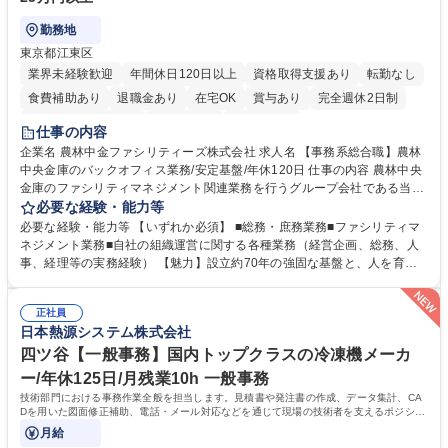
勤務地
東京都江東区
業界未経験歓迎
年間休日120日以上
資格取得支援あり
転勤なし
食費補助あり
退職金あり
在宅OK
賞与あり
完全週休2日制
インセンティブあり
交通費支給
土日祝休み
仕事の内容
企業名 農林中金ファシリティーズ株式会社 求人名 【事務系総合職】農林
中央金庫のバックオフィス業務/安定基盤/年休120日 仕事の内容 農林中央
金庫のファシリティマネジメント関連業務を行うグループ会社である当社
にて、総務・庶務業務やファシリティマネジメントを行う事務系総合職を
必要な経験・能力等
募集いたします。 ■総務・庶務業務：外部委託先（外注先）や契約書の管
必要な経験・能力等 【いずれか必須】 ■総務・庶務業務■ファシリティマ
理、総務部門での管理業務、会計管理や決算業務、印刷物等の制作管理等
ネジメント業務■自社の組織運営に関する各種業務（経営企画、総務、人
※親会社である農林中央金庫から受託した総務庶務業務 ■ファシリティマ
事、経理等の実務経験） 【魅力】設立約70年の強固な基盤と、人を育て
ネジメント業務 農林中央金庫の店舗移転、レイアウト変更等のオフィス環
る「ホワイト」な就業環境 特徴: 1956年設立の農林中央金庫100%出資会
境構築、ビル管理・設備管理、警備、車両運行管理等 ■自社の組織運営に
社。充実した福利厚生と、ワークライフバランスの整った環境がありま
関する各種業務（経営企画、総務、人事、経理等） 募集職種 【事務系総
正社員
す。 また、業務がしっかりと基準化されており、中途入社でも質問しやす
日本熱源システム株式会社
合職】農林中央金庫のバックオフィス業務/安定基盤/年休120日
く馴染みやすい和やかな社風です。さらに、簿記やファシリティマネジャ
ーなどの資格取得に向けた費用負担や報奨金制度が非常に手厚く、成長で
四ツ谷【一般事務】国内トップクラスの冷凍機メーカ
きる環境です。 学歴・資格 学歴：大学院 大学 高専 短大 語学力： 資格：
ー/年休125日/月残業10h 一般事務
日商簿記検定2級
技術部門における事務作業全般を担当します。見積書や発注書の作成、データ集計、CA
Dを用いた図面修正補助、電話・メール対応などを通じて現場の技術者を支えるポジショ
ンです。
月給