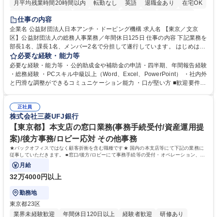
月平均残業時間20時間以内
転勤なし
英語
退職金あり
在宅OK
賞与あり
育休あり
完全週休2日制
交通費支給
土日祝休み
仕事の内容
食事補助あり
企業名 公益財団法人日本アンチ・ドーピング機構 求人名 【東京／文京
区】公益財団法人の総務人事業務／年間休日125日 仕事の内容 下記業務を
部長1名、課長1名、メンバー2名で分担して遂行しています。 はじめは担
当者として業務を覚えていただき、ゆくゆくはリーダーやマネージャーポ
必要な経験・能力等
ジションとして活躍いただくことを期待しています。 【総務・人事グルー
必要な経験・能力等 ・公的助成金や補助金の申請・四半期、年間報告経験
プの業務内容】 ・人事制度関連 ・採用活動 ・教育研修の企画、実行 ・勤
・総務経験 ・PCスキル中級以上（Word、Excel、PowerPoint） ・社内外
怠管理 ・官公庁への各種提出 ・法定の会議運営（評議員会、理事会） ・
と円滑な調整ができるコミュニケーション能力 ・口が堅い方 ■歓迎要件
コンプライアンス ・内部規程やルールの管理、整備、文書管理 ・契約関
・採用業務経験 ・英語に抵抗がない方 ・営業経験 学歴・資格 学歴：大学
連 ・衛生管理 ・防災関連・公的助成金の管理・オフィス、ファシリティ
院 大学 高専 短大 専修学校 高校 語学力： 資格：
管理 ・福利厚生関連 ・職員からの問合せ、相談対応 ・その他日常の総務
正社員
株式会社三菱UFJ銀行
業務全般 募集職種 【東京／文京区】公益財団法人の総務人事業務／年間
休日125日
【東京都】本支店の窓口業務(事務手続受付/資産運用提
案)/後方事務/ロビー応対 その他事務
★バックオフィスではなく顧客折衝を含む職種です★ 国内の本支店等にて下記の業務に
従事していただきます。 ■窓口/後方/ロビーにて事務手続等の受付・オペレーション、お
客様対応
月給
32万4000円以上
勤務地
東京都23区
業界未経験歓迎
年間休日120日以上
経験者歓迎
研修あり