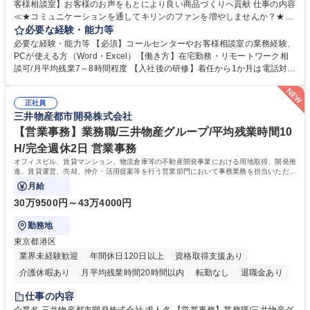
客様相談室】お客様のお声をもとにより良い商品づくりへ貢献 仕事の内容
≪★コミュニケーションを通してキリンのファンを増やしませんか？★≫
お客様のお声をより良い商品づくりに活かしていく上で、窓口となるお客
必要な経験・能力等
様相談室でのお仕事です。 日々お客様からいただくキリングループへのご
必要な経験・能力等 【必須】コールセンターやお客様相談室の業務経験、
意見を、企業活動に活かしています。お客様からの声に迅速かつ誠意をも
PCが使える方（Word・Excel）【働き方】在宅勤務・リモートワーク相
って対応、情報提供するとともにグループ内活動に反映しています。 【具
談可/月平均残業7～8時間程度 【入社後の研修】着任から1か月は電話対応
体的には】電話応対、メール、お手紙対応、ご指摘品調査報告書作成、有
のOJTを中心に実施し、電話対応に慣れた段階でメール・手紙のOJTを実
人チャットボット対応など。 【1日の対応件数】■電話：月間一人当たり
施する予定です。独り立ち以降もしっかりフォローする体制を整えていま
平均100件前後■メール・手紙：同上40件前後 募集職種 中野本社【お客様
正社員
すのでご安心ください。 【当社について】キリングループの広報機能を担
三井物産都市開発株式会社
相談室】お客様のお声をもとにより良い商品づくりへ貢献
う会社として、お客様との出会いを大切にし、磨き上げたホスピタリティ
を込めてコミュニケーションをとりながら広報関連業務を行っておりま
【営業事務】業務職/三井物産グループ/平均残業時間10
す。 学歴・資格 学歴：大学院 大学 高専 短大 専修学校 高校 語学力： 資
H/完全週休2日 営業事務
格：
オフィスビル、賃貸マンション、物流倉庫等の不動産開発事業における用地取得、開発推
進、賃貸運営、売却、仲介・活用提案等を行う営業部門において事務業務を担当いただき
ます。
月給
30万9500円～43万4000円
勤務地
東京都港区
業界未経験歓迎
年間休日120日以上
資格取得支援あり
介護休暇あり
月平均残業時間20時間以内
転勤なし
退職金あり
在宅OK
賞与あり
育休あり
完全週休2日制
交通費支給
仕事の内容
駅近5分以内
土日祝休み
寮・社宅あり