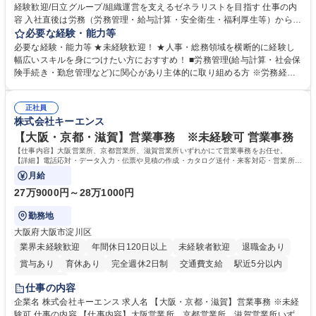
経験歓迎/日立グループ/組織運営を支えるゼネラリストを目指す 仕事の内
容 入社直後は労務（労務管理・給与計算・安全衛生・福利厚生等）からお
任せいたします。将来は総務・採用・教育業務へ守備範囲を広げ、組織運
必要な経験・能力等
営を支えるゼネラリストをめざせます。 ・初期業務：労働時間管理、給与
必要な経験・能力等 ★未経験歓迎！ ★人事・総務領域を横断的に経験し
計算、社会保険対応、福利厚生管理、安全衛生、健康経営推進等をお任せ
幅広いスキルを身につけたい方におすすめ！ ■労務管理(給与計算・社会保
します。ご経験に応じて、休職者管理など、幅広く経験を積んでいただき
険手続き・勤怠管理など)に関心があり主体的に取り組める方 ※労務経験
ます。 ・将来的な広がり：総務・採用・教育・税務対応・経営企画等。
者は早期にご活躍いただけます。 ■チームで仕事を推進できる方■将来は
★メンバーがマンツーマンで丁寧に教えるため、ご経験が浅くても安心！
マネジメント職として活躍したい 【尚可】■人事、労務、採用、教育業務
幅広く経験を積みたい意欲がある方に最適な環境です。 募集職種 【総
正社員
のご経験 ■労務管理（給与計算・社会保険手続き・勤怠管理など）の経験
株式会社キーエンス
務・人事】未経験歓迎/日立グループ/組織運営を支えるゼネラリストを目
■衛生管理者の資格をお持ちの方 学歴・資格 学歴：大学院 大学 高専 短大
指す
専修学校 高校 語学力： 資格：
【大阪・京都・滋賀】営業事務 ※未経験可 営業事務
【仕事内容】大阪営業所、京都営業所、滋賀営業所いずれかにて営業事務をお任せ。
【詳細】電話応対・データ入力・伝票や見積の作成・カタログ送付・来客対応・営業所内
で発生する事務業務や業務改善をお任せ。
月給
27万9000円～28万1000円
勤務地
大阪府大阪市淀川区
業界未経験歓迎
年間休日120日以上
未経験者歓迎
退職金あり
賞与あり
育休あり
完全週休2日制
交通費支給
駅近5分以内
土日祝休み
仕事の内容
企業名 株式会社キーエンス 求人名 【大阪・京都・滋賀】営業事務 ※未経
験可 仕事の内容 【仕事内容】大阪営業所、京都営業所、滋賀営業所いず