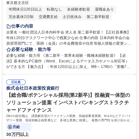
東京都文京区
年間休日120日以上
転勤なし
未経験者歓迎
退職金あり
完全週休2日制
交通費支給
土日祝休み
第二新卒歓迎
仕事の内容
企業名 一般社団法人日本内科学会 求人名 第二新卒歓迎！【正社員事務】
年休120日/デスクワーク中心で残業少なめ 仕事の内容 日本内科学会の会
員管理部門にて、医師（会員）の年会費徴収や住所等個人情報の変更シス
テム入力、電話・FAX対応をお任せします。将来的には、各種委員会の運
必要な経験・能力等
営事務局業務などにも幅広く携わっていただきます。 【会員管理・データ
必要な経験・能力等 《第二新卒・業界未経験・職種未経験歓迎》 【必
入力業務】 ・医師（会員）の住所変更、個人情報のシステム登録・更新
須】基本的なPC操作（Word、Excelによるデータ入力やメール対応等）
・年会費の徴収管理や入金データの照合確認 【問い合わせ対応】 ・会員
ができる方 【魅力点】 ・年休120日以上に加え、9時～17時の「実働7時
（医師）からの電話、FAX、ネット申請に伴う相談受付 ・複雑な案件のへ
間勤務」で残業も少なくワークライフバランスは抜群です。 【将来的な業
のエスカレーション・連携対応 募集職種 第二新卒歓迎！【正社員事務】
務（各種委員会運営）】 ・学会内における各種委員会のスケジュール調
年休120日/デスクワーク中心で残業少なめ
正社員
整、資料作成、当日の運営サポート 学歴・資格 学歴：大学院 大学 語学
株式会社日本政策投資銀行
力： 資格：
【総合職/ポテンシャル採用(第2新卒)】投融資一体型の
ソリューション提案 インベストバンキングストラクチ
ャードファイナンス
DBJの総合職は、課題解決型のファイナンス業務、投融資審査業務、M＆Aなどアドバイ
ザリー業務、地域戦略企画業務など、多様な業務に精通し、複数の専門性を掛け合わせて
広く社会に貢献していく職種です。
月給
30万円以上