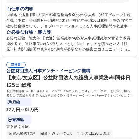
研修あり
退職金あり
賞与あり
完全週休2日制
交通費支給
仕事の内容
駅近5分以内
資格取得手当あり
食事補助あり
企業名 公益財団法人東京都道路整備保全公社 求人名 【都庁グループ】総
合職（事務）◇残業月平均9時間未満／有給年平均16日取得 仕事の内容 当
社の総合職として、ジョブローテーションによる人事経理部門や収益事業
等のフロント部門の部署等幅広い部署での業務をお任せいたします。研修
必要な経験・能力等
制度やキャリア支援が充実しております！ ※下記業務詳細 【業務詳細】■
必要な経験・能力等 【歓迎】営業経験or総務/人事/経理経験or官公庁職員
管理部門：広報、人事、経理など当公社の運営に係る管理業務 ■収益部
経験者で、道路事業のゼネラリストとしてのキャリアを積みたい方【社
門：駐車場の新規開拓、管理運営、新宿駅西口広場の「イベントコーナ
風】社内関係部署や東京都と連携が必要なため綿密にコミュニケーション
ー」などの管理運営 ■道路部門：整備の急がれる骨格幹線道路や木造住宅
を図っています。 【業務の魅力】■幅広く携われる：総合職（事務）で
密集地域の特定整備路線の用地取得、道路に関する普及啓発事業、都内の
は、駐車場の管理運営や道路用地の取得、公益財団法人の中枢を担う管理
道路施設や道路工事現場の見学ツアー事業 ※入社後は上記いずれかの部門
正社員
部門など多岐に渡る業務を経験できます。 ■様々なプロジェクト：駐車場
公益財団法人日本アンチ・ドーピング機構
へ配属。※業務内容変更の範囲：会社の定める業務 募集職種 【都庁グル
事業の他、新宿駅西口広場内に設置された照明を兼ねた広告「ブライトサ
ープ】総合職（事務）◇残業月平均9時間未満／有給年平均16日取得
イン」の管理運営を行うなど、事業収益を生み出す活動を積極的に行って
【東京/文京区】公益財団法人の総務人事業務/年間休日
います。 学歴・資格 学歴：大学院 大学 高専 短大 専修学校 高校 語学力：
125日 総務
資格：
下記業務を部長1名、課長1名、メンバー2名で分担して遂行しています。 はじめは担当
者として業務を覚えていただき、ゆくゆくはリーダーやマネージャーポジションとして活
躍いただくことを期待しています。
月給
27万円～35万円
勤務地
東京都文京区
業界未経験歓迎
副業・WワークOK
年間休日120日以上