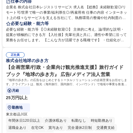
仕事の内容
完全週休2日制
交通費支給
駅近5分以内
土日祝休み
服装自由
企業名 株式会社日本レジストリサービス 求人名 【総務】未経験歓迎◎/リ
モート可/世界で唯一の事業/福利厚生◎/再雇用有 仕事の内容 インターネッ
ト上の様々なサービスを支える当社にて、執務環境の整備や社内制度の検
討、イベント運営などの幅広い業務を担当し、間接的に会社の生産性向上
必要な経験・能力等
や成長に貢献している部署です。 会社の全メンバーが安心して長く成果を
必要な経験・能力等 【◎未経験歓迎◎】 主体的に考え、論理的な説明・
発揮できる環境を整えるために、毎日のメンテナンスや維持管理に加え、
提案が積極的にできる方 【入社後】先輩社員と共に、適性や希望に沿って
新たな施策検討を積極的に行っていただき、会社全体を巻き込み課題解決
業務をお任せします。 【こんな方が活躍できる職種です】 ・仕組化が好
を推進。 ・オフィス運営：執務環境の整備・物品管理・社内規定整備/改
き/得意・協働の姿勢を持っている・優先順位付け、マルチタスクが得意・
善・イベント企画/運営・非常時の対応 など、本人の希望や適性によって
様々な立場で物事を考えられる・定型業務だけでなく突発的な出来事にも
幅広い業務の体得が可能で、多様なキャリアパスを描くことも可能です。
正社員
対処できる・新しいことに興味関心がある 【魅力】■自己啓発支援：資格
株式会社地球の歩き方
募集職種 【総務】未経験歓迎◎/リモート可/世界で唯一の事業/福利厚生◎/
取得や通信教育など費用の80%（年間25万円まで）を補助 ■住宅手当：家
再雇用有
賃の50%（月額7万円まで）を補助 学歴・資格 学歴：大学院 大学 語学
【企画営業/行政・企業向け観光推進支援】旅行ガイド
力： 資格：
ブック『地球の歩き方』 広告/メディア法人営業
『地球の歩き方』の広告をはじめとするトータルソリューションの企画営業をお任せしま
す。クライアントは、観光（海外旅行、国内旅行、インバウンド）で地域や事業を推進し
たい国内外の行政や企業です。
月給
25万円以上
勤務地
東京都品川区
年間休日120日以上
介護休暇あり
転勤なし
時短勤務あり
退職金あり
在宅OK
賞与あり
完全週休2日制
交通費支給