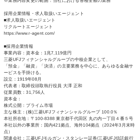
※業務内容変更の範囲：当社における各種全般の業務

採用企業情報・求人取扱いエージェント

■求人取扱いエージェント

リクルートエージェント

https://www.r-agent.com/

■採用企業情報

事業内容：資本金：1兆7,119億円

三菱UFJフィナンシャルグループの中核企業として、

「預金」「融資」「決済」の主要業務を中心に、あらゆる金融サ
ービスを手掛ける。

設立：1919年08月

代表者：取締役頭取執行役員 大澤 正和

従業員数：31,756人

資本金：

株式公開：プライム市場

主な株主：(株)三菱UFJフィナンシャルグループ 100.0％

本社所在地：〒100-8388 東京都千代田区 丸の内一丁目４番５号

本社以外の事業所：国内421拠点、海外104拠点（2024年3月末時
点）

関連会社：三菱UFJモルガン・スタンレー証券/三菱UFJ信託銀行
