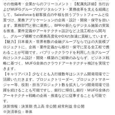
その他備考・企業からのフリーコメント：【配属先詳細】当行お
よびMUFGグループのデジタルシフト・業務改革を支える組織と
して、Salesforceを顧客接点の中核を担うプラットフォームと位
置づけ、業務アプリケーションの企画・設計・開発・保守を担い
ます。業務部門と密に連携し、BPRや新たなデジタル施策の実装
を推進、要件定義やアーキテクチャ設計など上流工程から関与
し、グループ横断での業務高度化やDXの加速に貢献しています。

【魅力】日本最大・世界有数の金融グループならではの大規模プ
ロジェクトに、企画・要件定義から移行・保守に至る全工程で携
わることが可能です。パブリッククラウドを利用した当グループ
向けシステム設計・開発・構築のご経験のみならず、ビジネス戦
略に基づく、MUFG全体のクラウドアーキテクチャ検討を実現で
きます。

【キャリアパス】少なくとも入行後数年はシステム開発現場でご
活躍いただきます。プロジェクトリーダー、プロジェクトマネー
ジャー等、役割・担当プロジェクト数を拡大しつつ開発現場で活
躍を続けることも可能ですし、銀行に帰任し銀行・MUFG全体の
アーキテクチャ戦略の企画・推進などに従事することも可能で
す。

決算情報：決算期 売上高 非公開 経常利益 非公開

※決済単位：単体