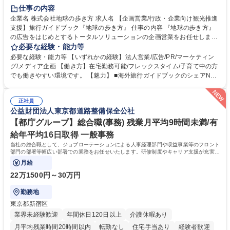
駅近5分以内
土日祝休み
仕事の内容
企業名 株式会社地球の歩き方 求人名 【企画営業/行政・企業向け観光推進
支援】旅行ガイドブック『地球の歩き方』 仕事の内容 『地球の歩き方』
の広告をはじめとするトータルソリューションの企画営業をお任せしま
す。クライアントは、観光（海外旅行、国内旅行、インバウンド）で地域
必要な経験・能力等
や事業を推進したい国内外の行政や企業です。 【業務詳細】■『地球の歩
必要な経験・能力等 【いずれかの経験】法人営業/広告/PR/マーケティン
き方』は海外旅行ガイドブックのNo.1ブランドであり、国内旅行において
グ/メディア企画 【働き方】在宅勤務可能/フレックスタイム/子育て中の方
も牽引しております。観光推進支援においても、業界を牽引する意欲的な
でも働きやすい環境です。 【魅力】 ■海外旅行ガイドブックのシェアNo.1
取り組みが期待されています■インバウンドは、日本の地域の未来を担う
メディアとして、個人旅行文化の拡大と定着を担ってきたブランドに携わ
国策事業です。「GOOD LUCK TRIP」は、海外旅行ガイドブックと同様
ることが可能です。 ■国内旅行ガイドブックは立ち上げ間もない新規事業
に、インバウンドのトップブランドに成長しております■旅が業務であ
正社員
であり、「地球の歩き方」としてどう取り組むか、共に形を作るコアメン
公益財団法人東京都道路整備保全公社
り、日常です。旅好きにはこれ以上ない環境です 募集職種 【企画営業/行
バーとして活躍いただきます。 学歴・資格 学歴：大学院 大学 語学力： 資
政・企業向け観光推進支援】旅行ガイドブック『地球の歩き方』
格：
【都庁グループ】総合職(事務) 残業月平均9時間未満/有
給年平均16日取得 一般事務
当社の総合職として、ジョブローテーションによる人事経理部門や収益事業等のフロント
部門の部署等幅広い部署での業務をお任せいたします。研修制度やキャリア支援が充実し
ております！ ※下記業務詳細
月給
22万1500円～30万円
勤務地
東京都新宿区
業界未経験歓迎
年間休日120日以上
介護休暇あり
月平均残業時間20時間以内
転勤なし
住宅手当あり
経験者歓迎