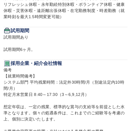
リフレッシュ休暇・永年勤続特別休暇・ボランティア休暇・健康
休暇・災害休暇・遠距離出張休暇・在宅勤務制度・時差勤務（就
業時刻を最大1.5時間変更可能）
試用期間
試用期間あり

試用期間6ヶ月。
採用企業・紹介会社情報
備考

【就業時間備考】

システム部門 平均残業時間：法定外30時間/月（別途法定内10時
間/月）

特定月末営業日 8:40～17:30（3～6,9,12月）

想定年収は、一定の残業、標準的な賞与の支給等を前提とした水
準となります。個々の処遇条件は、これまでのご経験等を考慮の
上、個別に決定いたします。
