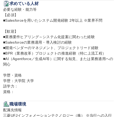
求めている人材
必要な経験・能力等

【必須】

■Salesforceを用いたシステム開発経験 2年以上 ※業界不問

【歓迎】

■業務要件ヒアリング～システム化提案に関わった経験

■Salesforceの業務適用・導入検討の経験

■開発ベンダーのマネジメント、プロジェクトリード経験

■BPR（業務改革）プロジェクトの推進経験（特に上流工程）

■AI（Agentforce／生成AI等）に関する知見、または業務適用への
関心

学歴・資格

学歴：大学院 大学

語学力：

資格：
職場環境
配属先情報

三菱UFJインフォメーションテクノロジー（株） ※当行への入行