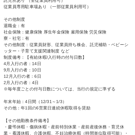
託児所あり （全従業員利用可）

従業員専用駐車場あり （一部従業員利用可）

その他制度

退職金：有

社会保険：健康保険 厚生年金保険 雇用保険 労災保険

寮・社宅：有

その他制度：従業員財形、従業員持ち株会、託児補助・ベビーシ
ッター・子育て支援関連制度 など

制度備考：【有給休暇/入行時の付与日数】

4月入行の者：14日

9月入行の者：10日

12月入行の者：6日

2月入行の者：4日

※毎年度ごとの付与日数については、当行の規定に準ずる

年末年始：4日間（12/31～1/3）

その他：年1回の6営業日連続休暇取得を奨励

【その他勤務条件備考】

・慶弔休暇・傷病休暇・産前特別休業・産前産後休務・育児休
業・看護休暇、介護休暇、不妊治療休暇（時間単位取得可能）・