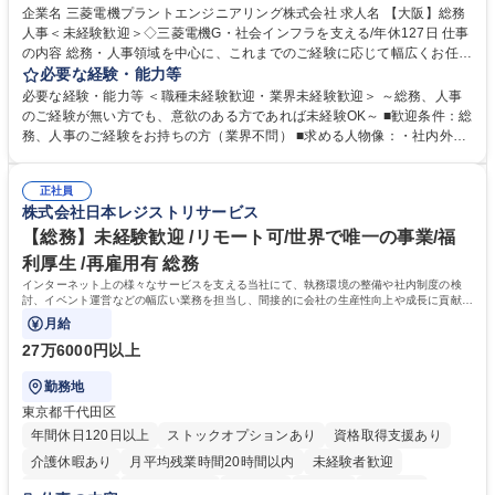
駅近5分以内
土日祝休み
服装自由
寮・社宅あり
食事補助あり
企業名 三菱電機プラントエンジニアリング株式会社 求人名 【大阪】総務
人事＜未経験歓迎＞◇三菱電機G・社会インフラを支える/年休127日 仕事
の内容 総務・人事領域を中心に、これまでのご経験に応じて幅広くお任せ
します。 ＜具体的には＞ ・総務/人事労務（給与・社保・勤怠管理など）
必要な経験・能力等
・採用・教育研修 ・福利厚生運用 など ※基本的には事務所勤務ですが、
必要な経験・能力等 ＜職種未経験歓迎・業界未経験歓迎＞ ～総務、人事
採用や教育等の業務内容により、関西圏以外への日帰り・宿泊を伴う国内
のご経験が無い方でも、意欲のある方であれば未経験OK～ ■歓迎条件：総
出張もございます。 ※担当業務を持ちつつ、お互いに助け合いながら、総
務、人事のご経験をお持ちの方（業界不問） ■求める人物像：・社内外の
務部という組織として協力しながら進める体制です。 募集職種 【大阪】
関係各部門との調整を率先して行い、業務を円滑に遂行できる協調性やコ
総務人事＜未経験歓迎＞◇三菱電機G・社会インフラを支える/年休127日
ミュニケーション能力を持っている方 ・人事総務領域に興味がありゼネラ
正社員
リスト志向をお持ちの方 学歴・資格 学歴：大学院 大学 語学力： 資格：
株式会社日本レジストリサービス
【総務】未経験歓迎 /リモート可/世界で唯一の事業/福
利厚生 /再雇用有 総務
インターネット上の様々なサービスを支える当社にて、執務環境の整備や社内制度の検
討、イベント運営などの幅広い業務を担当し、間接的に会社の生産性向上や成長に貢献し
ている部署です。
月給
27万6000円以上
勤務地
東京都千代田区
年間休日120日以上
ストックオプションあり
資格取得支援あり
介護休暇あり
月平均残業時間20時間以内
未経験者歓迎
住宅手当あり
時短勤務あり
研修あり
在宅OK
賞与あり