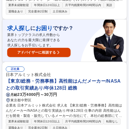
業務をお任せします。 【具体的には】■新商品開発時の品質管理:新商品サ
業界未経験歓迎
年間休日120日以上
月平均残業時間20時間以内
英語
ンプルの品質確認、社内DRの召集と改善要求とりまとめ、初回入庫品の
退職金あり
完全週休2日制
土日祝休み
受入検査■既存品の品質管理:不具合品・データー分析、重要・頻発不具合
の原因究明改善■外部検査会社の選定・管理■サプライヤー評価(スコアカ
ード)の定期実施とりまとめ(1月・7月)■契約書に基づきサプライヤーとの
求人探し
お困り
に
ですか？
補償交渉■安全法遵守:電気用品安全法(PSE)関連業務全般、電波法・PSC
業界トップクラスの求人件数から
など 募集職種 【品質管理】年間休日130日/残業10h
あなたの力を最大限に発揮できる
求人探しをお手伝いします。
アドバイザーに相談する
正社員
日本アルミット株式会社
【東京/総務・労務事務】高性能はんだメーカー/NASA
との取引実績あり/年休128日 総務
23万4000円～30万円
月給
東京都中野区
企業名 日本アルミット株式会社 求人名 【東京/総務・労務事務】高性能は
んだメーカー/NASAとの取引実績あり/年休128日 仕事の内容 高性能はん
だを開発・製造・販売しているメーカーの当社にて、本社の総務部にて、
総務・労務事務をお任せします。 ■社会保険の取得、喪失手続き■月額変
業界未経験歓迎
年間休日120日以上
月平均残業時間20時間以内
転勤なし
更届、算定基礎届の対応■雇用保険年度更新申告■勤怠管理システムの運用
退職金あり
完全週休2日制
土日祝休み