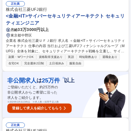
受講状況の確認および関連事務手続き■契約者様、保険会社、社内営業担
正社員
当者からの問い合わせ対応（電話・メールなど）■保険契約書類の内容確
株式会社三菱UFJ銀行
認、不備チェックおよび関係部署との調整業務 等 募集職種 【火災保険・
<金融×IT>サイバーセキュリティアーキテクト セキュリ
家財保険の事務・問い合わせ担当】年休実質128日/プライム上場企業
ティエンジニア
33万3000円以上
月給
東京都中野区
企業名 株式会社三菱ＵＦＪ銀行 求人名 ＜金融×IT＞サイバーセキュリティ
アーキテクト 仕事の内容 当行および三菱UFJフィナンシャルグループ（M
UFG）全体を対象に、セキュリティアーキテクチャ戦略を立案し、サイバ
ーセキュリティサービス・製品等の導入企画・推進・運用をご担当いただ
副業・WワークOK
資格取得支援あり
英語
時短勤務あり
退職金あり
きます。 具体的には以下のような業務を想定しています。 ■当行およびM
在宅OK
完全週休2日制
土日祝休み
服装自由
UFGのセキュリティアーキテクチャ戦略の立案 ■戦略に基づいたセキュリ
ティ対策の要件定義、およびそれらを実現するセキュリティサービス・製
品等の選定 ■各業務部門やシステム開発子会社と協力した各種セキュリテ
※
非公開求人
25
万件
は
以上
ィサービス・製品等の導入推進・プロジェクトマネジメント・運用 募集職
ご登録いただくと、約
25
万件の
種 ＜金融×IT＞サイバーセキュリティアーキテクト
非公開求人からご希望に沿った
求人をご紹介します。
※
2026年3月31日時点 ※求人数＝採用予定人数
登録して求人を紹介してもらう
正社員
株式会社三菱UFJ銀行