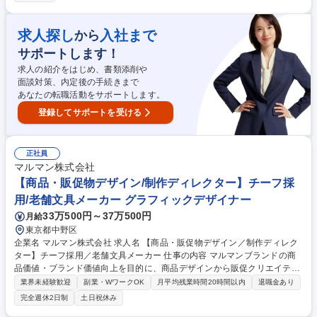
成・調整/各業者との打ち合わせ/現場での進行・品質・安全管理/社内設
計・製造チームとの連携業務 【やりがい】商業施設や話題の店舗を形にす
る達成感と、お客様からの感謝がモチベーションに。 【採用背景】案件増
求人探し
入社まで
から
加に伴い、現場を支える新たなメンバーを募集しています。 募集職種 未
サポートします！
経験歓迎【中野】内装・空間の施工管理/資格支援/転勤なし/ものづくり
求人の紹介をはじめ、書類添削や
面談対策、内定後の手続きまで
あなたの転職活動をサポートします。
登録してサポートを受ける
正社員
マルマン株式会社
【商品・販促物デザイン/制作ディレクター】チーフ採
用/老舗文具メーカー グラフィックデザイナー
33万500円～37万500円
月給
東京都中野区
企業名 マルマン株式会社 求人名 【商品・販促物デザイン／制作ディレク
ター】チーフ採用／老舗文具メーカー 仕事の内容 マルマンブランドの商
品価値・ブランド価値向上を目的に、商品デザインから販促クリエイティ
ブの企画・制作・ディレクションまで幅広くお任せします。 【詳細】■ノ
業界未経験歓迎
副業・WワークOK
月平均残業時間20時間以内
退職金あり
ート・バインダー・ルーズリーフ等の商品デザイン ■製品帯・シール・説
完全週休2日制
土日祝休み
明紙等のパッケージデザイン ■カタログ、POP、店頭販促物、販促用ビジ