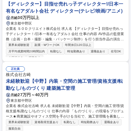
ューサーを補助し、作品の企画から販売方法考案までをトータルでプロデ
【ディレクター】目指せ売れっ子ディレクター!/日本一
ュースする業務を担当します。 募集職種 AVアシスタントディレクター:目
有名なアダルト会社 ディレクター(テレビ/映画/アニメ)
指せ売れっ子ディレクター・プロデューサー！
30万円以上
月給
東京都中野区
企業名 ＳＯＤクリエイト株式会社 求人名 【ディレクター】目指せ売れっ
子ディレクター！/日本一有名なアダルト会社 仕事の内容 AV作品の監督業
務（企画・台本・撮影・編集・パッケージ制作）を行う担当作品の演出面
の総責任者としてご活躍頂きます。ソフトオンデマンドならではの「作品
業界未経験歓迎
副業・WワークOK
年間休日120日以上
としての面白さ」を追求できる方を探してます！ ディレクターとして、作
月平均残業時間20時間以内
転勤なし
時短勤務あり
退職金あり
在宅OK
品の企画、台本作成、撮影、編集、パッケージ制作業務などの映像作品を
土日祝休み
服装自由
作り上げる全ての工程はもちろん。作品のPR動画等、SODの各種コンテ
ンツにまつわる動画作成などもおまかせします(購買意欲が増すサンプル
正社員
動画の作成や販売店で流れる動画など）。 作品の中身の面白さだけでなく
株式会社古崎
PRやパッケージから、ワクワクするような「全体」の面白さを、日本一
未経験歓迎【中野】内装・空間の施工管理/資格支援/転
有名なアダルト会社で追及しませんか？ 募集職種 【ディレクター】目指
せ売れっ子ディレクター！/日本一有名なアダルト会社
勤なし/ものづくり 建築施工管理
27万円～40万円
月給
東京都中野区
企業名 株式会社古崎 求人名 未経験歓迎【中野】内装・空間の施工管理/資
格支援/転勤なし/ものづくり 仕事の内容 「ものづくり」の現場をプロデュ
ース★商業施設やオフィス空間を手がける当社で、施工管理職を募集しま
す。企画・設計・製造・施工をワンストップで担う古崎だからこそ、プロ
業界未経験歓迎
資格取得支援あり
転勤なし
時短勤務あり
退職金あり
ジェクト全体に関わる醍醐味があり 【具体的には】施工スケジュールの作
服装自由