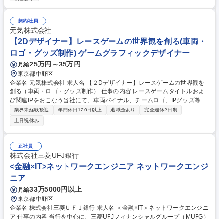
服装自由
れており、本募集ではキリンビール及びキリンビバレッジのマーケティン
グ部門でのブランド担当を募集します。キリンビール及びキリンビバレッ
契約社員
ジのマーケティング部ではカテゴリーやブランドごとにチーム編成されて
元気株式会社
おり、各チームがブランドの持続的な成長を実現するために日々お客様の
【2Dデザイナー】レースゲームの世界観を創る(車両・
インサイトの探索、探求に力を注いでおります。 募集職種 【ブランドマ
ーケティング】酒類・飲料の既存ブランドの育成/川上～川下まで
ロゴ・グッズ制作) ゲームグラフィックデザイナー
25万円～35万円
月給
東京都中野区
企業名 元気株式会社 求人名 【２Dデザイナー】レースゲームの世界観を
創る（車両・ロゴ・グッズ制作） 仕事の内容 レースゲームタイトルおよ
び関連IPをおこなう当社にて、車両バイナル、チームロゴ、IPグッズ等の
2Dデザイン制作をお任せいたします。ビジュアル領域の強化を通じて世
業界未経験歓迎
年間休日120日以上
退職金あり
完全週休2日制
界観の構築に貢献できる仕事です。 ゲーム内車両のバイナルデザイン制
土日祝休み
作、チームロゴやブランドビジュアルの開発、自社IPを活用したグッズ
（アパレル・雑貨等）のデザイン、トンマナ設計およびビジュアルガイド
ラインの作成を担当いただきます。5W1Hを意識し、企画や開発チームと
正社員
連携しながら、デザイン提案や改善、プロモーション用ビジュアル制作ま
株式会社三菱UFJ銀行
で裁量を持って幅広く関われる環境です。 募集職種 【２Dデザイナー】レ
<金融×IT>ネットワークエンジニア ネットワークエンジ
ースゲームの世界観を創る（車両・ロゴ・グッズ制作）
ニア
33万5000円以上
月給
東京都中野区
企業名 株式会社三菱ＵＦＪ銀行 求人名 ＜金融×IT＞ネットワークエンジニ
ア 仕事の内容 当行を中心に、三菱UFJフィナンシャルグループ（MUFG）