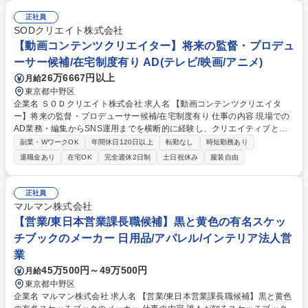
ュアル制作 ■商品企画担当とのコンセプト設計・デザイン提案 ■ブランド
イメージに基づくクリエイティブ制作・監修 ■外部制作会社・デザイナー
正社員
へのディレクション ■若手メンバーへのデザイン指導・レビュー ■国内外
SODクリエイト株式会社
市場を見据えたブランド価値向上施策の推進 募集職種 【商品・販促物デ
【動画コンテンツクリエイター】将来の監督・プロデュ
ザイン／制作ディレクター】チーフ採用／老舗文具メーカー
ーサー候補/在宅制度有り AD(テレビ/映画/アニメ)
26万6667円以上
月給
東京都中野区
企業名 ＳＯＤクリエイト株式会社 求人名 【動画コンテンツクリエイタ
ー】将来の監督・プロデューサー候補/在宅制度有り 仕事の内容 現場での
AD業務・編集からSNS運用までを横断的に経験し、クリエイティブとマ
ーケティングの両視点を持つ「次世代のヒットメーカー」を目指していた
副業・WワークOK
年間休日120日以上
転勤なし
時短勤務あり
だきます。以下業務詳細となります。 ■制作実務： AD業務（現場サポー
退職金あり
在宅OK
完全週休2日制
土日祝休み
服装自由
ト）、撮影、動画編集（本編・PR用など）。 ■デジタル運用： SNS運
用、およびそれに付随するマーケティング施策の実行。 ■研修期間： 入社
後約3ヶ月間はジョブローテーションを実施。制作の「いろは」と、コン
正社員
テンツを届けるための「運用」の両方を深く理解していただきます。 募集
マルマン株式会社
職種 【動画コンテンツクリエイター】将来の監督・プロデューサー候補/
【営業/東日本営業課長職候補】黒と黄色の有名スケッ
在宅制度有り
チブックのメーカー 日用品/アパレル/インテリア法人営
業
45万500円～49万500円
月給
東京都中野区
企業名 マルマン株式会社 求人名 【営業/東日本営業課長職候補】黒と黄色