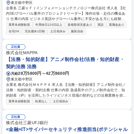
東京都中野区
企業名 三菱ＵＦＪインフォメーションテクノロジー株式会社 求人名 【社
内SE/グローバル案件のプロジェクトリーダー】海外出張・赴任の機会あ
り 仕事の内容 ビジネス英語やグローバル案件に不安がある方にも経験豊
富な社員がサポートし、語学力やグローバルビジネススキルを向上させる
業界未経験歓迎
年間休日120日以上
資格取得支援あり
英語
退職金あり
研修プログラムを提供します。世界で活躍したい方は、この機会に挑戦し
在宅OK
完全週休2日制
土日祝休み
服装自由
てください。 海外ユーザーとの要件調整や課題解決、テスト依頼、システ
ムの使い方説明などのコミュニケーションを担当します。また、海外ベン
ダーとのシステム設計や開発、不具合改修に関する調整も行います。開発
正社員
システムの設計書や関連資料を英語で作成し、海外ユーザーやパッケージ
株式会社MAPPA
ベンダーと協力して案件を推進するため、プロジェクト管理プロセスに基
【法務・知的財産】アニメ制作会社/法務・知的財産・
づく依頼・調整・交渉を実施します。 募集職種 【社内SE/グローバル案件
契約法務 法務
のプロジェクトリーダー】海外出張・赴任の機会あり
28万5800円～42万8600円
月給
東京都中野区
企業名 株式会社ＭＡＰＰＡ 求人名 【法務・知的財産】アニメ制作会社／
法務・知的財産・契約法務 仕事の内容 急成長中のアニメ制作会社で、知
的財産（IP）を活用したライツビジネス現場の契約などの法務業務を担当
していただきます。契約法務を中心に、法務業務全般の実務で中核を担っ
業界未経験歓迎
転勤なし
土日祝休み
ていただくポジションです。 【業務詳細】 ○法務・知的財産・契約法務担
当者としてのビジネス担当者への各種サポート ○国内外のアニメ作品に関
する各種契約の交渉、ドラフト作成、契約書の審査・管理 ○IPに関連した
正社員
新プロジェクトや新企画案に関する法的リスクの検討・評価・助言 ○IPを
株式会社三菱UFJ銀行
中心に関連法規（著作権法を軸にアニメビジネス関係の各種法令）に関す
<金融×IT>サイバーセキュリティ推進担当(ポテンシャル
るリサーチ・助言 募集職種 【法務・知的財産】アニメ制作会社／法務・