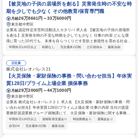
ターへの提案のしやすさは抜群です。 入社後は製品知識や医療業界の基礎
【被災地の子供の居場所を創る】災害発生時の不安な時
を学ぶ研修があり、異業界出身者も多数活躍しています。 募集職種 【関
期を少しでも少なく その他教育/保育専門職
東エリア/眼内レンズの医療機器営業】国内シェアNO1/基本直行直帰◎
26万8661円～33万6000円
月給
東京都中野区
企業名 認定特定非営利活動法人カタリバ 求人名 【被災地の子供の居場所
を創る】災害発生時の不安な時期を少しでも少なく 仕事の内容 どんな環
境に育った10代でも、未来を自らつくりだす意欲と創造性を育める社会を
目指す当法人にて、災害発生時、最前線で「子どもの居場所」を立ち上
年間休日120日以上
転勤なし
完全週休2日制
土日祝休み
服装自由
げ、運営を統括するリーダー候補の採用です。普段は別事業を兼務 いただ
きます。 【詳細】発災直後、迅速なデスクリサーチを経て2～5日以内に
現地入りし、避難所でのヒアリングから子どもの数や課題を把握します。
正社員
並行して行政や地域団体と交渉し、支援体制を構築。子どもが安心して過
株式会社レオパレス21
ごせる居場所を立ち上げ、学習支援や遊びを通じた心のケアを行います。
【火災保険・家財保険の事務・問い合わせ担当】年休実
また、ボランティアの採用・管理や現場の状況を伝えるレポーティングも
質128日/プライム上場企業 損保事務
担い、チームで連携して支援を最前線でリードします。 募集職種 【被災
29万2000円～44万1000円
月給
地の子供の居場所を創る】災害発生時の不安な時期を少しでも少なく
東京都中野区
企業名 株式会社レオパレス２１ 求人名 【火災保険・家財保険の事務・問
い合わせ担当】年休実質128日/プライム上場企業 仕事の内容 当社の賃貸
業務部賃貸業務グループ保険課にて、火災保険・家財保険に関する事務業
務を担当していただきます。■変更の範囲：会社の定める業務 【詳細】■
年間休日120日以上
資格取得支援あり
時短勤務あり
退職金あり
弊社基幹システムおよび保険会社システムを使用した保険契約の申込・変
在宅OK
完全週休2日制
服装自由
更・解約等の事務処理■保険契約の進捗管理に関する各種帳票・管理資料
の作成およびデータ入力・集計業務■保険募集人資格の登録・更新管理、