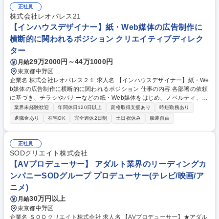
正社員
株式会社レオパレス21
【インハウスデザイナー】紙・Web媒体の広告制作に
横断的に関われるポジション クリエイティブディレク
ター
29万2000円～44万1000円
月給
東京都中野区
企業名 株式会社レオパレス２１ 求人名 【インハウスデザイナー】紙・We
b媒体の広告制作に横断的に関われるポジション 仕事の内容 各部署の依頼
に基づき、チラシやバナーなどの紙・Web媒体をはじめ、ノベルティ、パ
ンフレットなど広告物の制作を中心に企画から制作・編集・チェックまで
業界未経験歓迎
年間休日120日以上
資格取得支援あり
時短勤務あり
ご担当いただきます。 【主な業務内容】 ■広告物(チラシ,バナー,ノベルテ
退職金あり
在宅OK
完全週休2日制
土日祝休み
服装自由
ィ,Web用素材等)の制作・編集※制作業務はIllustrator・Photoshopを用い
たDTP・Web素材制作が中心となります。■パンフレット等の制作進行・
スケジュール管理■社内各部署・外部制作会社との調整・連携■広告物の内
正社員
容・表現チェック、修正対応■制作データの管理、入稿データ作成■動画コ
SODクリエイト株式会社
ンテンツの簡単な制作・編集業務 募集職種 【インハウスデザイナー】
【AVプロデューサー】 アダルト業界のリーディングカ
紙・Web媒体の広告制作に横断的に関われるポジション
ンパニーSODグループ プロデューサー(テレビ/映画/ア
ニメ)
30万円以上
月給
東京都中野区
企業名 ＳＯＤクリエイト株式会社 求人名 【AVプロデューサー】★アダル