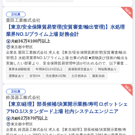
■本社従業員の勤怠確認■年末調整の確認、チェック■受付、電話対応■備
品管理、契約書管理■法人カード管理■各拠点との連絡対応 入社後は、経
験やスキルに応じて担当業務をお任せします。 まずはできる業務から始
正社員
め、慣れてきたら労務・総務の担当領域を広げていただきます。 募集職種
栗田工業株式会社
【東京/総務・労務事務】高性能はんだメーカー/NASAとの取引実績あり/
【東京/安全保障貿易管理(安貿審査/輸出管理)】水処理
年休128日
業界NO.1/プライム上場 財務会計
36万4100円以上
月給
東京都中野区
企業名 栗田工業株式会社 求人名 【東京/安全保障貿易管理(安貿審査/輸出
管理)】水処理業界NO.1/プライム上場 仕事の内容 ■貨物及び技術の輸出を
実施したい部署より、安全保障貿易管理申請が行われるので、以下審査の
実施 ・該非判定：貨物、技術がリスト規制に該当するか否かを判定 ・取
業界未経験歓迎
年間休日120日以上
資格取得支援あり
時短勤務あり
引審査：どのような相手か(引合い先、需要者の確認)、どのような用途に
退職金あり
在宅OK
完全週休2日制
土日祝休み
服装自由
使うのか(具体的な用途の確認)等のチェックを行い、取引を進めて良いか
否かを判断 ・出荷管理：貨物・技術の出荷・提供前に「同一性の確認」
「輸出許可証の有無の確認」等、所要の手続きが済んでいるかを確認【魅
正社員
力】外為法、EARと法律に関することが多いため、これらを紐解いて審査
鈴茂器工株式会社
ができたときには大きなやりがいを感じます。 募集職種 【東京/安全保障
【東京/経理】部長候補/決算開示業務/寿司ロボットシェ
貿易管理(安貿審査/輸出管理)】水処理業界NO.1/プライム上場
アNO.1/スタンダード上場 社内システムエンジニア
62万870円以上
月給
東京都中野区
企業名 鈴茂器工株式会社 求人名 【東京/経理】部長候補/決算開示業務/寿