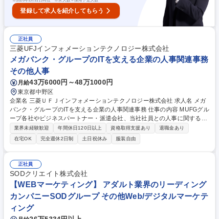
※
2026年3月31日時点 ※求人数＝採用予定人数
登録して求人を紹介してもらう
正社員
三菱UFJインフォメーションテクノロジー株式会社
メガバンク・グループのITを支える企業の人事関連事務
その他人事
43万6000円～48万1000円
月給
東京都中野区
企業名 三菱ＵＦＪインフォメーションテクノロジー株式会社 求人名 メガ
バンク・グループのITを支える企業の人事関連事務 仕事の内容 MUFGグル
ープ各社やビジネスパートナー・派遣会社、当社社員との人事に関する契
約（雇用・出向・派遣等）関連業務を担っていただきます。 ■新卒・キャ
業界未経験歓迎
年間休日120日以上
資格取得支援あり
退職金あり
リア採用、嘱託雇用、出向、派遣について、契約に関するパートナーリレ
在宅OK
完全週休2日制
土日祝休み
服装自由
ーション、スキーム作成実務ならびに契約書締結実務 ■関係定例事務の確
実な実施、給与・厚生・支払など関係業務への円滑なリード ■海外赴任に
関する契約・手続き面での実務対応およびサポート ■法令や就業規則と関
正社員
係する、契約に関する企画管理・推進 募集職種 メガバンク・グループのI
SODクリエイト株式会社
Tを支える企業の人事関連事務
【WEBマーケティング】 アダルト業界のリーディング
カンパニーSODグループ その他Web/デジタルマーケテ
ィング