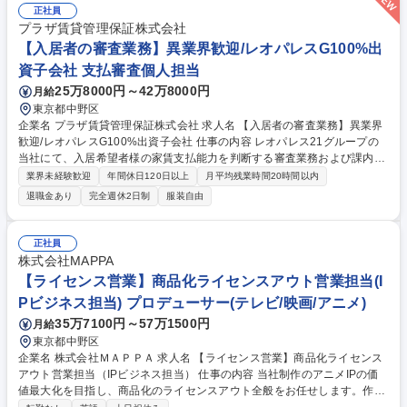
ンのリーダーのもと、できる業務から少しずつ慣れていただきます。ま
正社員
た、業務の隙間時間等に、教材を用いて必要な知識を学習いただきます
プラザ賃貸管理保証株式会社
が、その際、先輩社員から教えてもらうことも可能です。未経験でも安心
【入居者の審査業務】異業界歓迎/レオパレスG100%出
してスキルアップできる環境です。 募集職種 【SE】プログラミングに関
資子会社 支払審査個人担当
する学習があれば未経験大歓迎/キャリアチェンジ支援
25万8000円～42万8000円
月給
東京都中野区
企業名 プラザ賃貸管理保証株式会社 求人名 【入居者の審査業務】異業界
歓迎/レオパレスG100%出資子会社 仕事の内容 レオパレス21グループの
当社にて、入居希望者様の家賃支払能力を判断する審査業務および課内付
帯業務全般をお任せします。 【具体的には】■入居申込書の受付および内
業界未経験歓迎
年間休日120日以上
月平均残業時間20時間以内
容の精査・確認 ■AIツールおよび個人信用情報機関のデータを活用した審
退職金あり
完全週休2日制
服装自由
査実務 ■基幹システムへの審査結果や顧客情報の入力 ■審査に関連する社
内各部署との情報連携および業界情報の収集 ■会議資料の作成や稟議起案
などの社内調整・事務業務 ※将来的に、組織の内部統制を担う監査的な役
正社員
割や、チームを統括するマネジメント業務もお任せする予定です。 募集職
株式会社MAPPA
種 【入居者の審査業務】異業界歓迎/レオパレスG100%出資子会社
【ライセンス営業】商品化ライセンスアウト営業担当(I
Pビジネス担当) プロデューサー(テレビ/映画/アニメ)
35万7100円～57万1500円
月給
東京都中野区
企業名 株式会社ＭＡＰＰＡ 求人名 【ライセンス営業】商品化ライセンス
アウト営業担当（IPビジネス担当） 仕事の内容 当社制作のアニメIPの価
値最大化を目指し、商品化のライセンスアウト全般をお任せします。作品