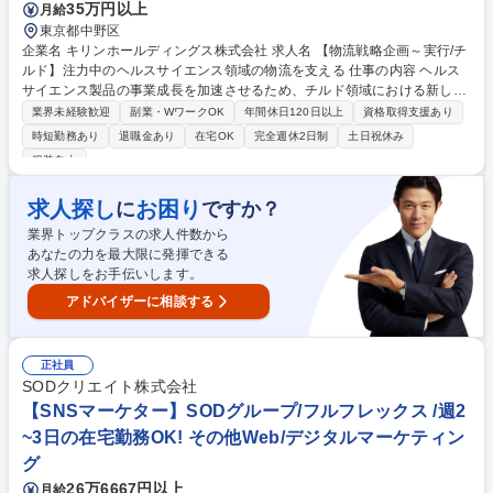
35万円以上
月給
東京都中野区
企業名 キリンホールディングス株式会社 求人名 【物流戦略企画～実行/チ
ルド】注力中のヘルスサイエンス領域の物流を支える 仕事の内容 ヘルス
サイエンス製品の事業成長を加速させるため、チルド領域における新しい
流通モデルの構築が課題となっており、スペシャリストとして、戦略立案
業界未経験歓迎
副業・WワークOK
年間休日120日以上
資格取得支援あり
から実行まで多岐にわたる業務をお任せできる方を募集します。 【詳細】
時短勤務あり
退職金あり
在宅OK
完全週休2日制
土日祝休み
■事業戦略を踏まえた物流戦略の策定と実行 ■最適な生産需給・物流ネッ
服装自由
トワーク構想策定 ■キリングループ内の各部門とのSCM戦略施策の策定、
及び連携 ■キリングループ外企業との物流協業の企画、実行 【キャリアパ
求人探し
お困り
に
ですか？
ス】将来的には、物流現場の深い知見と戦略的思考を兼ね備えた人材とし
て、他事業部門のマネジメント層へのキャリアアップも視野に入ります。
業界トップクラスの求人件数から
募集職種 【物流戦略企画～実行/チルド】注力中のヘルスサイエンス領域
あなたの力を最大限に発揮できる
の物流を支える
求人探しをお手伝いします。
アドバイザーに相談する
正社員
SODクリエイト株式会社
【SNSマーケター】SODグループ/フルフレックス /週2
~3日の在宅勤務OK! その他Web/デジタルマーケティン
グ
26万6667円以上
月給