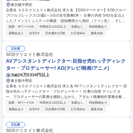
東京都中野区
企業名 ＳＯＤクリエイト株式会社 求人名 【SNSマーケター】SODグルー
プ/フルフレックス◎/週2～3日の在宅勤務OK！ 仕事の内容 SNSを起点と
したファンコミュニティの構築・認知獲得から熱狂（ファン化）、そして
収益化までのプロセスを一気通貫で設計・運用いただくポジションとなり
副業・WワークOK
年間休日120日以上
転勤なし
時短勤務あり
ます。以下業務詳細となります。 ■ファンマーケティングの戦略立案： S
退職金あり
在宅OK
完全週休2日制
土日祝休み
服装自由
NSを活用した「ファン創り」の方向性提案、チームでのブレスト ■運用実
務： SNS（X, Instagram, TikTok等）の投稿、ユーザーへのリプライ・リ
アクション対応 ■収益化設計： 認知からマネタイズ（ファンクラブ入会や
正社員
コンテンツ購入）までの動線設計・最適化 募集職種 【SNSマーケター】S
SODクリエイト株式会社
ODグループ/フルフレックス◎/週2～3日の在宅勤務OK！
AVアシスタントディレクター:目指せ売れっ子ディレク
ター・プロデューサー! AD(テレビ/映画/アニメ)
26万5334円以上
月給
東京都中野区
企業名 ＳＯＤクリエイト株式会社 求人名 AVアシスタントディレクター:目
指せ売れっ子ディレクター・プロデューサー！ 仕事の内容 ディレクタ
ー、プロデューサーの業務を補助しながら、アダルト映像制作業務全般を
担当していただきます。ご思考性に合わせて今後のキャリア（ディレクタ
副業・WワークOK
年間休日120日以上
転勤なし
時短勤務あり
ー・プロデューサー）が選べます★ ■ディレクター候補(AD)として、企画
退職金あり
在宅OK
完全週休2日制
土日祝休み
服装自由
考案・撮影地探し・演出・撮影・編集など、先輩ディレクターを補助し、
映像作品を作り上げる全ての工程 に携わる業務を担当。 ■プロデューサー
候補(AP)として、企画考案・出演者キャスティング・パッケージ撮影ディ
正社員
レクション・予算管理・進行管理・プロモーション活動など、先輩プロデ
SODクリエイト株式会社