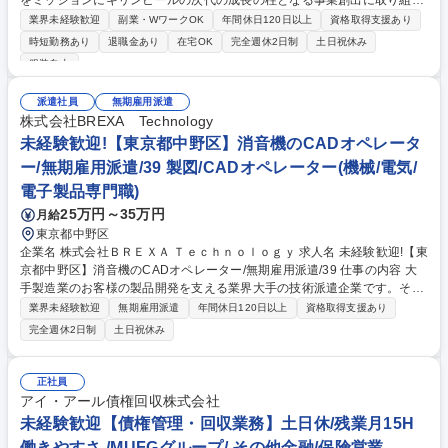
をミッションにキリンビールの次代の成長の柱となる事業創出に取り組む
当組織において新規事業立ち上げに関わる業務全般をお任せいたします。
業界未経験歓迎
副業・WワークOK
年間休日120日以上
資格取得支援あり
【詳細】■市場調査・顧客インサイトの収集・分析 ■事業コンセプト策
時短勤務あり
退職金あり
在宅OK
完全週休2日制
土日祝休み
定・ビジネスモデル構築 ■無償／有償検証プラン（PoC）の策定と実施）
服装自由
※酒類およびその周辺領域において、既存の枠組みに捉われない多様なビ
ジネスモデルを検討 ■社内風土醸成・イノベーション開発に関する業務：
派遣社員
無期雇用派遣
新規事業人財育成プログラム（新規事業アカデミー）の企画・実行、スタ
株式会社BREXA Technology
ートアップなど社外連携に向けたソーシング活動 募集職種 【新規事業開
未経験歓迎!【東京都中野区】消音機のCADオペレータ
発】酒類領域の新規事業開発/
ー/無期雇用派遣/39 製図/CADオペレーター(機械/電気/
電子製品専門職)
25万円～35万円
月給
東京都中野区
企業名 株式会社ＢＲＥＸＡ Ｔｅｃｈｎｏｌｏｇｙ 求人名 未経験歓迎!【東
京都中野区】消音機のCADオペレーター/無期雇用派遣/39 仕事の内容 大
手製造業のお客様の製品開発を支える業界大手の技術派遣企業です。そん
な当社で空調設備などに使用される「消音機サイレンサー」の図面作成・
業界未経験歓迎
無期雇用派遣
年間休日120日以上
資格取得支援あり
修正業務をお任せします。 AutoCADを使用し、施工図から商品を拾い、
完全週休2日制
土日祝休み
収まり図の作成や、Excelマクロで出力された自動作図の修正などを行い
ます。 【具体的には】■客先提出用イメージ図の作成 ■工場提出用の詳細
図作成（設計者からの情報をもとに） ■ラフスケッチからの図面作成 ■2D
正社員
図面の確認・収まり検討 募集職種 未経験歓迎!【東京都中野区】消音機の
アイ・アール債権回収株式会社
CADオペレーター/無期雇用派遣/39
未経験歓迎【債権管理・回収業務】土日休/残業月15H
働きやすさ /MUFGグループ/ その他金融/保険営業