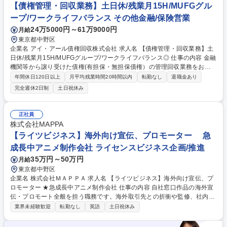
【債権管理・回収業務】土日休/残業月15H/MUFGグル
ープ/ワークライフバランス その他金融/保険営業
24万5000円～61万9000円
月給
東京都中野区
企業名 アイ・アール債権回収株式会社 求人名 【債権管理・回収業務】土
日休/残業月15H/MUFGグループ/ワークライフバランス◎ 仕事の内容 金融
機関等から譲り受けた債権(有担保・無担保債権）の管理回収業務をお任
せします。 【詳細】■任意回収業務：受架電交渉、書状発送、SMS送信等
年間休日120日以上
月平均残業時間20時間以内
転勤なし
退職金あり
■法的回収業務：訴訟、支払督促、執行手続きに伴う調査、担保処分、交
完全週休2日制
土日祝休み
渉等■お客様の収支状況についてのカウンセリング■弁護士等の代理人が介
入した案件に対して、弁護士事務所との和解交渉 【採用背景】会社は事業
拡大を続け安定成長中。将来の経営幹部候補を募集いたします。 募集職種
正社員
【債権管理・回収業務】土日休/残業月15H/MUFGグループ/ワークライフ
株式会社MAPPA
バランス◎
【ライツビジネス】海外向け宣伝、プロモーター 急
成長中アニメ制作会社 ライセンスビジネス企画/推進
35万円～50万円
月給
東京都中野区
企業名 株式会社ＭＡＰＰＡ 求人名 【ライツビジネス】海外向け宣伝、プ
ロモーター ★急成長中アニメ制作会社 仕事の内容 自社窓口作品の海外宣
伝・プロモート全般を担う職務です。海外取引先との折衝や監修、社内・
製作委員会との調整を通じ、海外市場でのライツ・IPビジネスのプロモー
業界未経験歓迎
転勤なし
英語
土日祝休み
ションを包括的に推進していただきます。 【業務詳細】 ■当社制作作品の
海外向け宣伝、プロモート業務■海外イベント出展に際しての調整、同