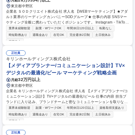
26万5334円以上
月給
東京都中野区
企業名 ＳＯＤクリエイト株式会社 求人名 【WEBマーケティング】★アダ
ルト業界のリーディングカンパニーSODグループ★ 仕事の内容 SNSマー
ケティング全般に携わっていただくポジションです。 Instagram・TikTo
k・YouTubeといった主要プラットフォームを対象に、企画立案から動画
業界未経験歓迎
副業・WワークOK
年間休日120日以上
転勤なし
制作、投稿、効果検証まで一連の流れを幅広く担当していただきます。 ■
時短勤務あり
退職金あり
在宅OK
完全週休2日制
土日祝休み
SNSマーケティングの企画・実行 ■トレンドを反映した施策立案とアカウ
服装自由
ント運用 ■効果測定・分析に基づく改善提案とPDCA運用 募集職種 【WE
Bマーケティング】★アダルト業界のリーディングカンパニーSODグルー
正社員
プ★
キリンホールディングス株式会社
【メディアプランナー/コミュニケーション設計】TV×
デジタルの最適化/ビール マーケティング戦略企画
32万円以上
月給
東京都中野区
企業名 キリンホールディングス株式会社 求人名 【メディアプランナー/コ
ミュニケーション設計】TV×デジタルの最適化/ビール 仕事の内容 担当ブ
ランドに入り込み、ブランドチームと密なコミュニケーションを取りなが
ら、ブランドの課題を把握し、その解決に向けてペイドメディアのプラン
業界未経験歓迎
副業・WワークOK
年間休日120日以上
資格取得支援あり
ニング、ブランドチームへの提案を行っていただきます。 ■主な業務：各
時短勤務あり
退職金あり
在宅OK
完全週休2日制
土日祝休み
ブランドのマーケティング最大化に向けたメディア戦略の立案・実行。TV
服装自由
CMとデジタル広告（YouTube、縦型動画等）をどう掛け合わせるか等、
各メディアの特性を理解した上での全体最適化プランニング。■特徴：獲
正社員
得系（刈り取り型）の運用効率化ではなく、ブランド価値向上を主軸とし