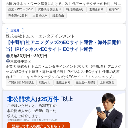
の国内外ネットワーク基盤における、次世代アーキテクチャの検討、設
計・開発・構築、効率化・自動化を推進します。 具体的には下記のような
副業・WワークOK
資格取得支援あり
時短勤務あり
退職金あり
在宅OK
業務を想定しています。 ・MUFGグループ向け国内外ネットワーク基盤に
完全週休2日制
土日祝休み
服装自由
関する企画・設計・開発・構築業務。 ・次世代ネットワークアーキテクチ
ャの検討、自動化・効率化を通じた基盤高度化の推進。 ・プロジェクトマ
ネージャーとしての案件推進、関係各所・ベンダー調整、現行環境の改善
正社員
および必要に応じた内製対応。 募集職種 ＜金融×IT＞ネットワークエンジ
株式会社トムス・エンタテインメント
ニア
【中野/自社アニメグッズのECサイト運営・海外展開担
当】IPビジネス×ECサイト ECサイト運営
33万円～39万円
月給
東京都中野区
企業名 株式会社トムス・エンタテインメント 求人名 【中野/自社アニメグ
ッズのECサイト運営・海外展開担当】IPビジネス×ECサイト 仕事の内容
自社アニメ・キャラクターグッズの公式ECサイト「トムスショップ」の
運営実務および統括をご担当いただきます。また、自社商品の輸出実務や
年間休日120日以上
転勤なし
退職金あり
完全週休2日制
土日祝休み
新規の海外展開（越境EC構築など）の補助業務にも携わっていただきま
す。 ●国内公式ECサイト「トムスショップ」の運営・統括 外部の協力会
社と連携しながら、サイト運営の取りまとめおよび実務指示を行います 。
※
非公開求人
25
万件
は
以上
●輸出実務および海外展開 リーダーが策定する計画に基づき、海外向けの
ご登録いただくと、約
25
万件の
出荷・物流実務や、今後の海外販路拡大に向けたサポートを行います。 募
非公開求人からご希望に沿った
集職種 【中野/自社アニメグッズのECサイト運営・海外展開担当】IPビジ
求人をご紹介します。
ネス×ECサイト
※
2026年3月31日時点 ※求人数＝採用予定人数
登録して求人を紹介してもらう