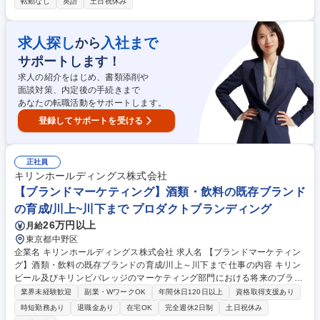
をファンへ届けるため、社内や製作委員会、ビジネスパートナーと連携
転勤なし
英語
土日祝休み
し、中長期的なIP展開を推進していただきます。 【詳細】 ■商品化窓口を
持つ当社制作作品の商品化ライセンス営業■ライセンシー企業への商品企
画提案、新規開拓■商品監修業務全般■ライセンサーとしてイベント、POP
求人探し
入社まで
から
UP、催事等の企画・進行■契約条件調整（ロイヤリティ／MG 等）■売
サポートします！
上、予算管理およびレポーティング■製作委員会、社内各部署との折衝／
調整・IP展開戦略立案およびマーケット分析 募集職種 【ライセンス営
求人の紹介をはじめ、書類添削や
業】商品化ライセンスアウト営業担当（IPビジネス担当）
面談対策、内定後の手続きまで
あなたの転職活動をサポートします。
登録してサポートを受ける
正社員
キリンホールディングス株式会社
【ブランドマーケティング】酒類・飲料の既存ブランド
の育成/川上~川下まで プロダクトブランディング
26万円以上
月給
東京都中野区
企業名 キリンホールディングス株式会社 求人名 【ブランドマーケティン
グ】酒類・飲料の既存ブランドの育成/川上～川下まで 仕事の内容 キリン
ビール及びキリンビバレッジのマーケティング部門における将来のブラン
ドマネジャー候補として、長期的なブランド資産を向上させる視点を持ち
業界未経験歓迎
副業・WワークOK
年間休日120日以上
資格取得支援あり
ながら、ブランドを育成いただく事がミッションです。 ■当社のマーケテ
時短勤務あり
退職金あり
在宅OK
完全週休2日制
土日祝休み
ィング部門は酒類・清涼飲料・ヘルスサイエンス等、各事業会社に配置さ