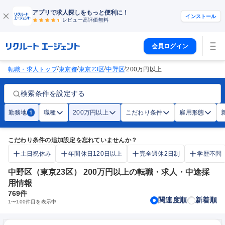
アプリで求人探しをもっと便利に！
インストール
レビュー高評価
無料
会員ログイン
/
/
/
/
転職・求人トップ
東京都
東京23区
中野区
200万円以上
検索条件を設定する
勤務地
職種
200万円以上
こだわり条件
雇用形態
1
こだわり条件の追加設定を忘れていませんか？
土日祝休み
年間休日120日以上
完全週休2日制
学歴不問
中野区（東京23区） 200万円以上の転職・求人・中途採
用情報
769
件
関連度順
新着順
1
〜
100
件目を表示中