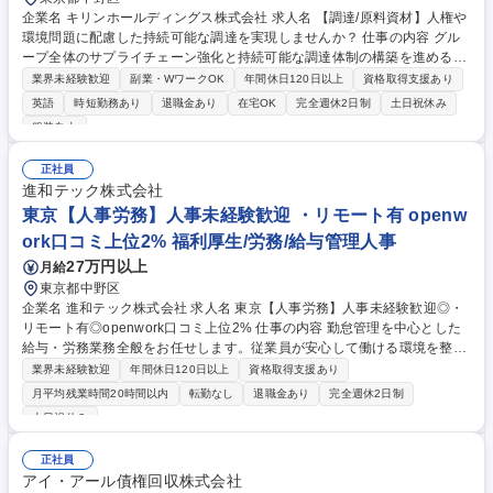
企業名 キリンホールディングス株式会社 求人名 【調達/原料資材】人権や
環境問題に配慮した持続可能な調達を実現しませんか？ 仕事の内容 グル
ープ全体のサプライチェーン強化と持続可能な調達体制の構築を進める当
該組織において、国内外グループ全体の調達ガバナンスへの取り組みと国
業界未経験歓迎
副業・WワークOK
年間休日120日以上
資格取得支援あり
内グループ会社の調達実務をお任せします。 【詳細】 ■原料・資材の調達
英語
時短勤務あり
退職金あり
在宅OK
完全週休2日制
土日祝休み
業務：人権や環境といったサステナビリティーを意識し、品質・コスト・
服装自由
安定調達の強化を図る ■海外を含めたサプライヤー企業との交渉・管理 ■
調達ベストプラクティスの部内展開 ■サプライチェーン領域におけるCSV
正社員
先進企業を目指す取り組みに携わる 募集職種 【調達/原料資材】人権や環
進和テック株式会社
境問題に配慮した持続可能な調達を実現しませんか？
東京【人事労務】人事未経験歓迎 ・リモート有 openw
ork口コミ上位2% 福利厚生/労務/給与管理人事
27万円以上
月給
東京都中野区
企業名 進和テック株式会社 求人名 東京【人事労務】人事未経験歓迎◎・
リモート有◎openwork口コミ上位2% 仕事の内容 勤怠管理を中心とした
給与・労務業務全般をお任せします。従業員が安心して働ける環境を整
え、バックオフィスから会社を支えるポジションです。 【具体的な仕事内
業界未経験歓迎
年間休日120日以上
資格取得支援あり
容】 入社後まずは、勤怠管理業務を中心に担当していただきます。 ・従
月平均残業時間20時間以内
転勤なし
退職金あり
完全週休2日制
業員の勤怠データの収集、確認、管理業務 ・給与計算業務のサポート ・
土日祝休み
その他、労務管理に関する事務処理およびデータ入力 募集職種 東京【人
事労務】人事未経験歓迎◎・リモート有◎openwork口コミ上位2%
正社員
アイ・アール債権回収株式会社