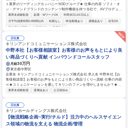
ト業界のリーディングカンパニーSODグループ★ 仕事の内容 ソフト・オ
ン・デマンドブランドのコンテンツ制作機能を持つ当社で、AVプロデュー
サー業務全般をお任せします。 具体的には下記業務をお任せします。 ■作
業界未経験歓迎
副業・WワークOK
年間休日120日以上
品の企画・立案 ■予算管理 ■出演女優の面接、キャスティング ■監督、ス
月平均残業時間20時間以内
転勤なし
時短勤務あり
退職金あり
在宅OK
タッフの選定 ■現場での演出の確認・指示 ■スケジュール管理 ※変更の範
完全週休2日制
土日祝休み
服装自由
囲：会社の定める業務 募集職種 【AVプロデューサー】★アダルト業界の
リーディングカンパニーSODグループ★
正社員
キリンアンドコミュニケーションズ株式会社
中野本社【お客様相談室】お客様のお声をもとにより良
い商品づくりへ貢献 インバウンドコールスタッフ
30万円
月給
東京都中野区
企業名 キリンアンドコミュニケーションズ株式会社 求人名 中野本社【お
客様相談室】お客様のお声をもとにより良い商品づくりへ貢献 仕事の内容
≪★コミュニケーションを通してキリンのファンを増やしませんか？★≫
お客様のお声をより良い商品づくりに活かしていく上で、窓口となるお客
業界未経験歓迎
退職金あり
土日祝休み
様相談室でのお仕事です。 日々お客様からいただくキリングループへのご
意見を、企業活動に活かしています。お客様からの声に迅速かつ誠意をも
って対応、情報提供するとともにグループ内活動に反映しています。 【具
正社員
体的には】電話応対、メール、お手紙対応、ご指摘品調査報告書作成、有
キリンホールディングス株式会社
人チャットボット対応など。 【1日の対応件数】■電話：月間一人当たり
【物流戦略企画~実行/チルド】注力中のヘルスサイエン
平均100件前後■メール・手紙：同上40件前後 募集職種 中野本社【お客様
ス領域の物流を支える 物流企画/管理
相談室】お客様のお声をもとにより良い商品づくりへ貢献