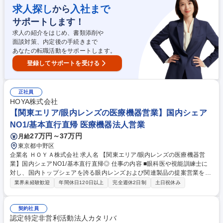
行、現地手配■海外メディアからの取材対応（委員会・社内調整含む）■当
求人探し
入社まで
から
社制作作品における各種の監修業務全般■海外展開時の翻訳通訳業務■製作
サポートします！
委員会との折衝、調整■作品制作過程各工程の進捗確認 募集職種 【ライツ
ビジネス】海外向け宣伝、プロモーター ★急成長中アニメ制作会社
求人の紹介をはじめ、書類添削や
面談対策、内定後の手続きまで
あなたの転職活動をサポートします。
登録してサポートを受ける
正社員
HOYA株式会社
【関東エリア/眼内レンズの医療機器営業】国内シェア
NO1/基本直行直帰 医療機器法人営業
27万円～37万円
月給
東京都中野区
企業名 ＨＯＹＡ株式会社 求人名 【関東エリア/眼内レンズの医療機器営
業】国内シェアNO1/基本直行直帰◎ 仕事の内容 ■眼科医や視能訓練士に
対し、国内トップシェアを誇る眼内レンズおよび関連製品の提案営業を行
います。説明会や勉強会の企画、販売代理店（ディーラー）との連携を通
業界未経験歓迎
年間休日120日以上
完全週休2日制
土日祝休み
じて成約へ繋げる仕事です。 【詳細】医療機関への製品提案や情報提供、
代理店との連携・販売支援、勉強会や学会での製品紹介・フォローを担当
します。 身体への負担が少ない、小切開白内障手術に対応した挿入器具付
契約社員
き眼内レンズを中心に国内トップの市場シェアを確立しているため、ドク
認定特定非営利活動法人カタリバ