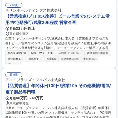
■社内の支社、支店、物流拠点の目標管理、運営支援 【職場環境】複数の
正社員
物流会社が統合し、設立した当社。その為、キャリア 入社者も多く馴染み
キリンホールディングス株式会社
易い環境です。約3-5年でのジョブローテーショ ンもあり。物流における
【営業推進/プロセス改善】ビール営業でのシステム活
スペシャリストとして成長できる環境です。 募集職種 東京本社【物流企
用/在宅勤務可/残業20h程度 営業企画
画・管理】キリングループ全体の物流を担う会社/年間休日121日
32万円以上
月給
東京都中野区
企業名 キリンホールディングス株式会社 求人名 【営業推進/プロセス改
善】ビール営業でのシステム活用/在宅勤務可/残業20h程度 仕事の内容 キ
リンビール営業部門全体を対象に、データ・テクノロジー活用による営業
プロセス改革を推進いただきます。アナログな営業スタイルからの脱却に
業界未経験歓迎
副業・WワークOK
年間休日120日以上
資格取得支援あり
向け、営業プロセスの設計、現場への定着まで一貫してお任せします。
時短勤務あり
退職金あり
在宅OK
完全週休2日制
土日祝休み
【詳細】■営業プロセスの課題抽出と標準化の推進 ■各種ツールを活用し
服装自由
た営業活動の効率化・高速化の企画立案 ■PoC（概念実証）の実施と検証
■現場展開に向けた改善活動と定着支援 ■業務用チャンネル（飲食店向け
正社員
営業）におけるターゲティングから商談プロセスまでの最適化※営業は業
アコ・ブランズ・ジャパン株式会社
務用営業と量販店営業に分かれます ■テクノロジーを活用した新しい営業
【品質管理】年間休日130日/残業10h その他機械/電気/
スタイルの構築と推進 募集職種 【営業推進/プロセス改善】ビール営業で
のシステム活用/在宅勤務可/残業20h程度
電子製品専門職
40万円～48万円
月給
東京都中野区
企業名 アコ・ブランズ・ジャパン株式会社 求人名 【品質管理】年間休日
130日/残業10h 仕事の内容 オフィス用機器（サプライ品含む）、PC周辺
機器(シュレッダ/ラミネーター/製本機及びそれらのサプライ品)の品質管理