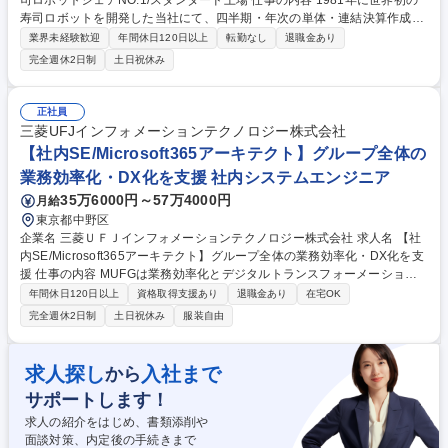
司ロボットシェアNO.1/スタンダード上場 仕事の内容 1981年に世界初の
寿司ロボットを開発した当社にて、四半期・年次の単体・連結決算作成、
有価証券報告書などの開示書類作成、監査法人・税理士対応、タスク・メ
業界未経験歓迎
年間休日120日以上
転勤なし
退職金あり
ンバーマネジメントなど経理業務全般をお任せします。 ■単体・連結決算
完全週休2日制
土日祝休み
作成(精算表、CF計算書、税効果等)■開示書類作成・取り纏め(決算短信・
有価証券報告書)■監査法人・顧問税理士対応■税務申告基礎資料作成■各種
プロジェクト業務■会計・販売管理等システムの操作■メンバーのタスク管
正社員
理およびマネジメント。将来的な幹部候補として成長基盤の構築や業務改
三菱UFJインフォメーションテクノロジー株式会社
革を牽引いただくことを期待しています。 募集職種 【東京/経理】部長候
【社内SE/Microsoft365アーキテクト】グループ全体の
補/決算開示業務/寿司ロボットシェアNO.1/スタンダード上場
業務効率化・DX化を支援 社内システムエンジニア
35万6000円～57万4000円
月給
東京都中野区
企業名 三菱ＵＦＪインフォメーションテクノロジー株式会社 求人名 【社
内SE/Microsoft365アーキテクト】グループ全体の業務効率化・DX化を支
援 仕事の内容 MUFGは業務効率化とデジタルトランスフォーメーション
を推進し、Microsoft365を活用したクラウドサービスのニーズが高まって
年間休日120日以上
資格取得支援あり
退職金あり
在宅OK
います。堅牢性と安全性を両立させるスキルを持つ方を募集しています。
完全週休2日制
土日祝休み
服装自由
Microsoft365サービスの導入・拡張を担当し、新機能の導入や技術的知見
をもとに企画、PoC、構築から移行までのプロジェクトリーダーを担いま
す。MUFGではすでにMicrosoft365を導入し、業務のデジタル化や国内外
求人探し
入社まで
から
関連会社とのコラボレーションを推進しています。新機能情報を迅速にキ
サポートします！
ャッチし、ユーザーニーズに応じたサービス展開を行います。また、AWS
やVMで構築したサーバの運用も行い、知見を活かすことが可能です。 募
求人の紹介をはじめ、書類添削や
集職種 【社内SE/Microsoft365アーキテクト】グループ全体の業務効率
面談対策、内定後の手続きまで