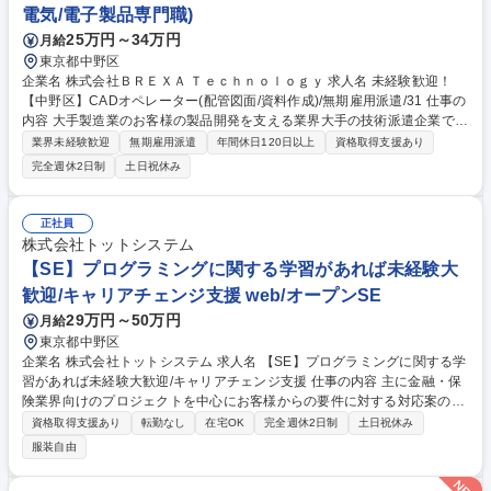
電気/電子製品専門職)
25万円～34万円
月給
東京都中野区
企業名 株式会社ＢＲＥＸＡ Ｔｅｃｈｎｏｌｏｇｙ 求人名 未経験歓迎！
【中野区】CADオペレーター(配管図面/資料作成)/無期雇用派遣/31 仕事の
内容 大手製造業のお客様の製品開発を支える業界大手の技術派遣企業で
す。そんな当社で、ものづくりに欠かせない”高品質な水”を作る大手企業
業界未経験歓迎
無期雇用派遣
年間休日120日以上
資格取得支援あり
メーカーでのCADオペレーター業務をお任せいたします。 安定した成長
完全週休2日制
土日祝休み
を続ける業界で、確かな技術を学ぶことができます。 【業務内容】 ・CA
D図面を参照したモデル作成 ・CADソフトの操作 ・データ加工/整理（Ex
cel） 募集職種 未経験歓迎！【中野区】CADオペレーター(配管図面/資料
正社員
作成)/無期雇用派遣/31
株式会社トットシステム
【SE】プログラミングに関する学習があれば未経験大
歓迎/キャリアチェンジ支援 web/オープンSE
29万円～50万円
月給
東京都中野区
企業名 株式会社トットシステム 求人名 【SE】プログラミングに関する学
習があれば未経験大歓迎/キャリアチェンジ支援 仕事の内容 主に金融・保
険業界向けのプロジェクトを中心にお客様からの要件に対する対応案の策
定・作業見積～設計、実装、テスト、リリース、稼働後のメンテナンスま
資格取得支援あり
転勤なし
在宅OK
完全週休2日制
土日祝休み
で、上流から下流まで一貫した工程をご担当いただきます。 生成AIを用い
服装自由
たテストコードの自動生成・評価などのPoCも実施しています。一緒に働
くメンバーは当案件に長年関わってきたメンバーです。入社後は、ベテラ