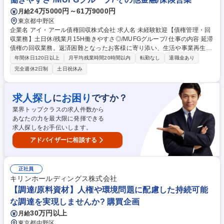
24万5000円～61万9000円
月給
東京都中野区
企業名 アイ・アール債権回収株式会社 求人名 未経験歓迎【債権管理・回
収業務】土日休/残業月15H働きやすさ◎/MUFGグループ/ 仕事の内容 延滞
債権の回収業務。返済困難となったお客様に寄り添い、生活や事業再生を
お手伝いする社会貢献性の高い仕事です。未経験から金融・法律の専門知
年間休日120日以上
月平均残業時間20時間以内
転勤なし
退職金あり
識を積み上げ、債権管理のプロフェッショナルを目指せる環境です! 【具
完全週休2日制
土日祝休み
体的には】お客さまは、金融機関等からの借入金返済が困難となった債務
者の方々。お客さまにヒアリングを重ねながら信頼関係を築き、返済方法
等をご提案し解決へと導く仕事です。お客さまの居住地や資産の調査な
求人探し
お困り
に
ですか？
ど、各種調査を行いながら、回収を進めます。 ★未経験から金融＆法律の
業界トップクラスの求人件数から
専門性を磨く！「誰にも言えない悩み」を解決する、社会的意義の大きな
あなたの力を最大限に発揮できる
仕事です！ 募集職種 未経験歓迎【債権管理・回収業務】土日休/残業月15
求人探しをお手伝いします。
H働きやすさ◎/MUFGグループ/
アドバイザーに相談する
正社員
キリンホールディングス株式会社
【調達/原料資材】人権や環境問題に配慮した持続可能
な調達を実現しませんか? 購買企画
30万円以上
月給
東京都中野区