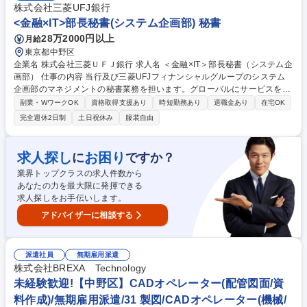
株式会社三菱UFJ銀行
ます。営業やリサーチ専門チームとも連携し、キリンビール全体のビジネ
<金融×IT>部長秘書(システム企画部) 秘書
ス成果に直結する戦略を牽引していただきます。 募集職種 【メディアプ
ランナー/コミュニケーション設計】TV×デジタルの最適化/ビール
28万2000円以上
月給
東京都中野区
企業名 株式会社三菱ＵＦＪ銀行 求人名 ＜金融×IT＞部長秘書（システム企
画部） 仕事の内容 当行及び三菱UFJフィナンシャルグループのシステム
企画部のマネジメントの秘書業務を担います。グローバルにサービスを展
開する当行のマネジメントをサポートいただきます。 具体的には下記のよ
副業・WワークOK
資格取得支援あり
時短勤務あり
退職金あり
在宅OK
うな業務内容を想定しています。 ■システム企画部マネジメント（部長ク
完全週休2日制
土日祝休み
服装自由
ラスの秘書業務（スケジュールの調整・管理、電話・メール対応、会議の
設定、出張手配、訪日外国人を含む来客対応等） ■部内庶務（報告事項の
取り纏め・他部/外部との調整・月次報告、転入出者・キャリア入行者の異
求人探し
お困り
に
ですか？
動・着任サポート等） 募集職種 ＜金融×IT＞部長秘書（システム企画部）
業界トップクラスの求人件数から
あなたの力を最大限に発揮できる
求人探しをお手伝いします。
アドバイザーに相談する
派遣社員
無期雇用派遣
株式会社BREXA Technology
未経験歓迎!【中野区】CADオペレーター(配管図面/資
料作成)/無期雇用派遣/31 製図/CADオペレーター(機械/