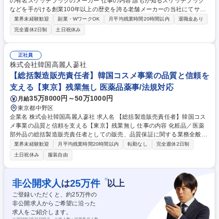
の有名スケッチブックのメーカー 仕事の内容 誰もが知るスケッチブック
などを手がける創業100年以上の歴史を誇る老舗メーカーの当社にてサブ
グループ管理職候補として、本部商談を中心にプレイングマネージャーを
業界未経験歓迎
副業・WワークOK
月平均残業時間20時間以内
退職金あり
お任せします。 【担当顧客】問屋・チェーン本部・大手専門店 ※メンバ
完全週休2日制
土日祝休み
ー担当社数併せて30社ほど管理いただきます。【担当組織の業務内容】■
卸問屋・チェーン本部商談 ■大手専門店店頭フォロー ■展示会対応等 【マ
ネジメント人数】5名程度のマネジメント 【担当エリア】東日本エリア
正社員
【出張の頻度】月1回程度（担当・時期により変動） ※就業内容の変更範
株式会社韓国高麗人蔘社
囲：当社業務全般 募集職種 【営業/東日本営業課長職候補】黒と黄色の有
【総括製造販売責任者】韓国コスメ事業の品質と信頼を
名スケッチブックのメーカー
支える【東京】残業無し 医薬品薬事/法規対応
35万8000円～50万1000円
月給
東京都中野区
企業名 株式会社韓国高麗人蔘社 求人名 【総括製造販売責任者】韓国コス
メ事業の品質と信頼を支える【東京】残業無し 仕事の内容 化粧品／医薬
部外品の総括製造販売責任者としての販売、品質保証に関する業務全般
【業務詳細】 品質不良発生時の各種対応 化粧品／医薬部外品の製造販売
業界未経験歓迎
月平均残業時間20時間以内
転勤なし
完全週休2日制
届出又は承認申請 広告表現チェック薬機法目線でのアドバイス／サポート
土日祝休み
服装自由
組織・運用構築(業務フローの構築・改善、薬機法に基づく販売手順の遵
守) 従事すべき業務の変更の範囲：入社後変更無 募集職種 【総括製造販売
責任者】韓国コスメ事業の品質と信頼を支える【東京】残業無し
※
非公開求人
25
万件
は
以上
ご登録いただくと、約
25
万件の
非公開求人からご希望に沿った
求人をご紹介します。