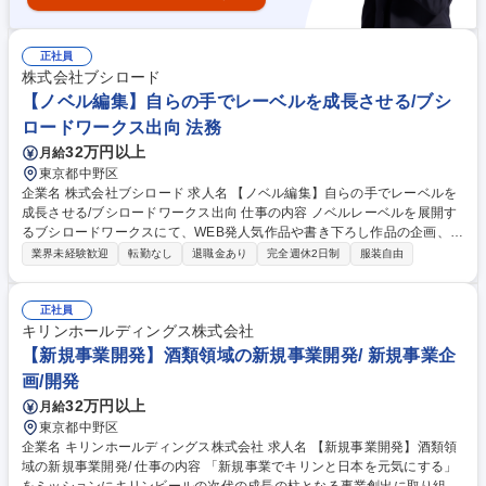
正社員
株式会社ブシロード
【ノベル編集】自らの手でレーベルを成長させる/ブシ
ロードワークス出向 法務
32万円以上
月給
東京都中野区
企業名 株式会社ブシロード 求人名 【ノベル編集】自らの手でレーベルを
成長させる/ブシロードワークス出向 仕事の内容 ノベルレーベルを展開す
るブシロードワークスにて、WEB発人気作品や書き下ろし作品の企画、編
集、作家発掘、メディアミックス展開をご担当。能力に応じ即戦力として
業界未経験歓迎
転勤なし
退職金あり
完全週休2日制
服装自由
お迎えします。 ■校正/校了 ■作品の企画、プロデュース ■作家、作品の発
掘 ■担当作家との作品作り ■担当作品の書籍化 ■販促・宣伝他編集業務に
あたる全般 募集職種 【ノベル編集】自らの手でレーベルを成長させる/ブ
正社員
シロードワークス出向
キリンホールディングス株式会社
【新規事業開発】酒類領域の新規事業開発/ 新規事業企
画/開発
32万円以上
月給
東京都中野区
企業名 キリンホールディングス株式会社 求人名 【新規事業開発】酒類領
域の新規事業開発/ 仕事の内容 「新規事業でキリンと日本を元気にする」