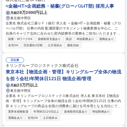
<金融×IT>企画総務・秘書(グローバルIT部) 採用人事
28万2000円以上
月給
東京都中野区
企業名 株式会社三菱ＵＦＪ銀行 求人名 ＜金融×IT＞企画総務・秘書（グロ
ーバルIT部） 仕事の内容 配属部署のマネジメント秘書業務を中心に、ご
自身のキャリア志向に合わせた部内総務等の業務をご担当いただきます。
具体的には以下業務をお任せします。 ■秘書業務（世界各地に拠点のある
副業・WワークOK
資格取得支援あり
英語
時短勤務あり
退職金あり
MUFGならではの海外出張調整や、各海外拠点マネジメントとの会議アレ
在宅OK
完全週休2日制
土日祝休み
服装自由
ンジ、訪日外国人のアテンド等） ■部内総務（各種報告事項の取り纏め、
部内の総務業務、その他事務サポート等） 募集職種 ＜金融×IT＞企画総
務・秘書（グローバルIT部）
正社員
キリングループロジスティクス株式会社
東京本社【物流企画・管理】キリングループ全体の物流
を担う会社/年間休日121日 物流企画/管理
23万円以上
月給
東京都中野区
企業名 キリングループロジスティクス株式会社 求人名 東京本社【物流企
画・管理】キリングループ全体の物流を担う会社/年間休日121日 仕事の内
容 キリングループの商品を全国の消費者に届ける司令塔となる当社にて、
物流企画、管理業務をお任せ致します。 【詳細】■物流拠点における設備
業界未経験歓迎
年間休日120日以上
資格取得支援あり
時短勤務あり
投資案件の企画・立案と実行 ■DXや自動化設備を活用した 物流業務の改
退職金あり
在宅OK
土日祝休み
善提案 ■委託元関係各部と連携した最適な物流スキームの構築（企画・立
案及びその推進）■日々の物流に関する課題の解決、調整及びコスト管理