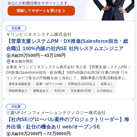
化・DX化を支援
あなたの転職活動をサポートします。
登録してサポートを受ける
正社員
キリンビジネスシステム株式会社
【営業支援システムPM・DX推進(Salesforce担当・総
合職)】100%内販の社内SE 社内システムエンジニア
35万500円～43万100円
月給
東京都中野区
企業名 キリンビジネスシステム株式会社 求人名 【営業支援システムPM・
DX推進(Salesforce担当・総合職)】100%内販の社内SE 仕事の内容 ◎キ
リングループ各社のIT戦略を担う当社にて、酒類事業の営業活動改革に向
けたSalesforce周辺システムの設計・開発およびプロジェクトマネジメン
業界未経験歓迎
副業・WワークOK
年間休日120日以上
転勤なし
ト、運用保守業務を通じたDX推進をお任せします。 【具体的には】CGCl
時短勤務あり
退職金あり
在宅OK
完全週休2日制
土日祝休み
oud導入プロジェクトに参画し、要件定義から移行対応まで主導いただき
ます。営業の日報管理やコールセンター業務の最適化を図り、組織知とし
てのナレッジ化を推進します。週1日の部門出社日以外はリモートワーク
正社員
を柔軟に活用でき、フルフレックス制によりワークライフバランスを保ち
三菱UFJインフォメーションテクノロジー株式会社
ながら、グループ全体の営業活動をITの側面から支える中核メンバーとし
【社内SE/グローバル案件のプロジェクトリーダー】海
てご活躍いただけるポジションです。 募集職種 【営業支援システムPM・
外出張・赴任の機会あり web/オープンSE
DX推進(Salesforce担当・総合職)】100%内販の社内SE
30万2000円～72万9000円
月給