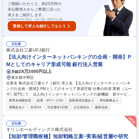
ご登録いただくと、約
25
万件の
ア入行者の異動・着任サポート等）" 募集職種 ＜金融×IT＞CISO・サイバ
非公開求人からご希望に沿った
ーセキュリティ推進部長秘書
求人をご紹介します。
※
2026年3月31日時点 ※求人数＝採用予定人数
登録して求人を紹介してもらう
正社員
株式会社三菱UFJ銀行
【法人向けインターネットバンキングの企画・開発】P
Mとしてのキャリア形成可能 銀行法人営業
28万2000円以上
月給
東京都中野区
企業名 株式会社三菱ＵＦＪ銀行 求人名 【法人向けインターネットバンキ
ングの企画・開発】PMとしてのキャリア形成可能 仕事の内容 業務（ユー
ザ）部門にて、法人向けインターネットバンキングの新機能・新サービス
の企画～要件定義～UAT等を実施頂きます。 【業務例】各種施策立案と推
業界未経験歓迎
副業・WワークOK
資格取得支援あり
時短勤務あり
進、業務要件の整理、関係各所とのコミュニケーション等 ※システム開発
退職金あり
在宅OK
完全週休2日制
土日祝休み
服装自由
は別途システム部門にて行います。 【魅力】■銀行ビジネスのみならず、
経済を支える重要な社会インフラでもある銀行サービスの企画、開発に携
わることができます。 ■銀行業務知識やITスキルを兼ね備えたプロフェッ
正社員
ショナルとして、広くご活躍いただけるフィールドがあります。 ■最先端
キリンホールディングス株式会社
技術を活用し経営戦略に直結する立案、新たな金融サービスを創る仕事に
【知財/管理職候補】知財戦略立案~実装/経営層や研究