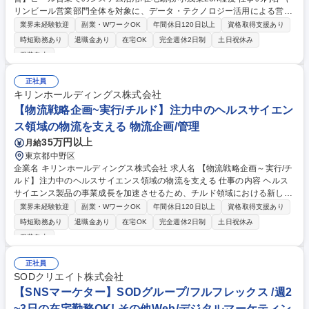
リンビール営業部門全体を対象に、データ・テクノロジー活用による営業
プロセス改革を推進いただきます。アナログな営業スタイルからの脱却に
業界未経験歓迎
副業・WワークOK
年間休日120日以上
資格取得支援あり
向け、営業プロセスの設計、現場への定着まで一貫してお任せします。
時短勤務あり
退職金あり
在宅OK
完全週休2日制
土日祝休み
【詳細】■営業プロセスの課題抽出と標準化の推進 ■各種ツールを活用し
服装自由
た営業活動の効率化・高速化の企画立案 ■PoC（概念実証）の実施と検証
■現場展開に向けた改善活動と定着支援 ■業務用チャンネル（飲食店向け
正社員
営業）におけるターゲティングから商談プロセスまでの最適化※営業は業
キリンホールディングス株式会社
務用営業と量販店営業に分かれます ■テクノロジーを活用した新しい営業
【物流戦略企画~実行/チルド】注力中のヘルスサイエン
スタイルの構築と推進 募集職種 【営業推進/プロセス改善】ビール営業で
のシステム活用/在宅勤務可/残業20h程度
ス領域の物流を支える 物流企画/管理
35万円以上
月給
東京都中野区
企業名 キリンホールディングス株式会社 求人名 【物流戦略企画～実行/チ
ルド】注力中のヘルスサイエンス領域の物流を支える 仕事の内容 ヘルス
サイエンス製品の事業成長を加速させるため、チルド領域における新しい
流通モデルの構築が課題となっており、スペシャリストとして、戦略立案
業界未経験歓迎
副業・WワークOK
年間休日120日以上
資格取得支援あり
から実行まで多岐にわたる業務をお任せできる方を募集します。 【詳細】
時短勤務あり
退職金あり
在宅OK
完全週休2日制
土日祝休み
■事業戦略を踏まえた物流戦略の策定と実行 ■最適な生産需給・物流ネッ
服装自由
トワーク構想策定 ■キリングループ内の各部門とのSCM戦略施策の策定、
及び連携 ■キリングループ外企業との物流協業の企画、実行 【キャリアパ
正社員
ス】将来的には、物流現場の深い知見と戦略的思考を兼ね備えた人材とし
SODクリエイト株式会社
て、他事業部門のマネジメント層へのキャリアアップも視野に入ります。
【SNSマーケター】SODグループ/フルフレックス /週2
募集職種 【物流戦略企画～実行/チルド】注力中のヘルスサイエンス領域
の物流を支える
~3日の在宅勤務OK! その他Web/デジタルマーケティン