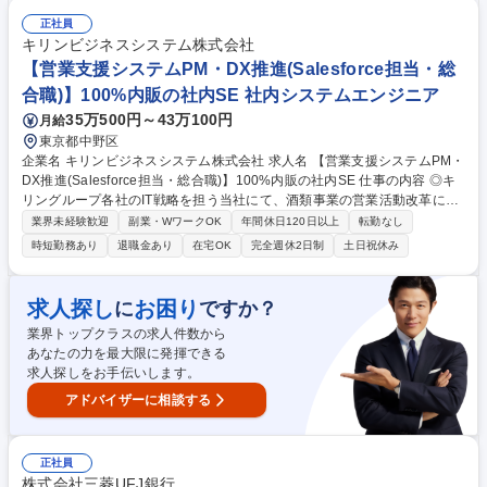
得られるポジションです。 【詳細】社内、社外のプロジェクト成果物を品
質保証チェックおよび妥当性検証などを行うポジションです。■開発プロ
正社員
ジェクトにおける品質保証活動■品質ゲート運営支援■不具合分析および再
キリンビジネスシステム株式会社
発防止支援■開発成果物レビューおよび品質評価。 【取引先例】任天堂、
【営業支援システムPM・DX推進(Salesforce担当・総
ソフトバンク、トヨタ自動車、日立、明治など 募集職種 【品質保証・QA
合職)】100%内販の社内SE 社内システムエンジニア
エンジニア(組込み開発)】フルリモート相談可/スタンダード上場
35万500円～43万100円
月給
東京都中野区
企業名 キリンビジネスシステム株式会社 求人名 【営業支援システムPM・
DX推進(Salesforce担当・総合職)】100%内販の社内SE 仕事の内容 ◎キ
リングループ各社のIT戦略を担う当社にて、酒類事業の営業活動改革に向
けたSalesforce周辺システムの設計・開発およびプロジェクトマネジメン
業界未経験歓迎
副業・WワークOK
年間休日120日以上
転勤なし
ト、運用保守業務を通じたDX推進をお任せします。 【具体的には】CGCl
時短勤務あり
退職金あり
在宅OK
完全週休2日制
土日祝休み
oud導入プロジェクトに参画し、要件定義から移行対応まで主導いただき
ます。営業の日報管理やコールセンター業務の最適化を図り、組織知とし
てのナレッジ化を推進します。週1日の部門出社日以外はリモートワーク
求人探し
お困り
に
ですか？
を柔軟に活用でき、フルフレックス制によりワークライフバランスを保ち
業界トップクラスの求人件数から
ながら、グループ全体の営業活動をITの側面から支える中核メンバーとし
あなたの力を最大限に発揮できる
てご活躍いただけるポジションです。 募集職種 【営業支援システムPM・
求人探しをお手伝いします。
DX推進(Salesforce担当・総合職)】100%内販の社内SE
アドバイザーに相談する
正社員
株式会社三菱UFJ銀行