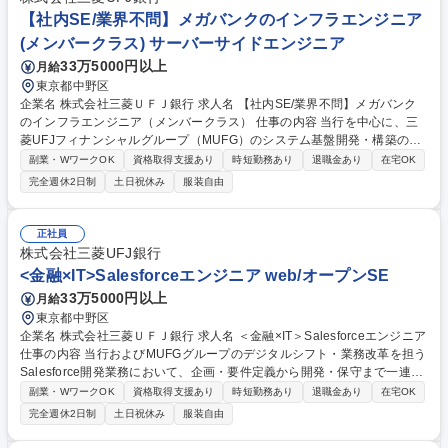
【社内SE/業界不問】メガバンクのインフラエンジニア
(メンバークラス) サーバーサイドエンジニア
33万5000円以上
月給
東京都中野区
企業名 株式会社三菱ＵＦＪ銀行 求人名 【社内SE/業界不問】メガバンク
のインフラエンジニア（メンバークラス） 仕事の内容 当行を中心に、三
菱UFJフィナンシャルグループ（MUFG）のシステム基盤開発・構築の全
工程（企画・要件定義～移行・保守）、およびプロジェクトの推進・マネ
副業・WワークOK
資格取得支援あり
時短勤務あり
退職金あり
在宅OK
ジメントを担います。 具体的には下記のような業務を想定しています。 ■
完全週休2日制
土日祝休み
服装自由
大規模メインフレーム、統合サーバ基盤、AWS等のクラウド共通基盤の企
画・開発・構築・移行・保守 ■業務アプリケーション開発計画に基づくシ
ステム基盤開発・構築計画（予算・工数等）の具現化・要件定義、および
正社員
案件推進 ■システムアーキテクチャや非機能要件等に基づく適切なシステ
株式会社三菱UFJ銀行
ム・コンポーネント（ミドルウェア・OS・NW・ストレージ・サーバ）の
<金融×IT>Salesforceエンジニア web/オープンSE
導入 等 募集職種 【社内SE/業界不問】メガバンクのインフラエンジニア
33万5000円以上
月給
（メンバークラス）
東京都中野区
企業名 株式会社三菱ＵＦＪ銀行 求人名 ＜金融×IT＞Salesforceエンジニア
仕事の内容 当行およびMUFGグループのデジタルシフト・業務改革を担う
Salesforce開発業務において、企画・要件定義から開発・保守まで一連の
工程を推進します。具体的には下記のような業務を想定しています。 ・三
副業・WワークOK
資格取得支援あり
時短勤務あり
退職金あり
在宅OK
菱UFJ銀行およびMUFGグループのデジタルシフト・業務改革に関するSal
完全週休2日制
土日祝休み
服装自由
esforce開発業務。 ・企画・要件定義・ソリューションデザインなどの上
流工程から、設計・開発・テスト・保守までの一連のプロセスへの関与。