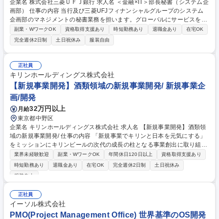
企業名 株式会社三菱ＵＦＪ銀行 求人名 ＜金融×IT＞部長秘書（システム企
画部） 仕事の内容 当行及び三菱UFJフィナンシャルグループのシステム
企画部のマネジメントの秘書業務を担います。グローバルにサービスを展
開する当行のマネジメントをサポートいただきます。 具体的には下記のよ
副業・WワークOK
資格取得支援あり
時短勤務あり
退職金あり
在宅OK
うな業務内容を想定しています。 ■システム企画部マネジメント（部長ク
完全週休2日制
土日祝休み
服装自由
ラスの秘書業務（スケジュールの調整・管理、電話・メール対応、会議の
設定、出張手配、訪日外国人を含む来客対応等） ■部内庶務（報告事項の
取り纏め・他部/外部との調整・月次報告、転入出者・キャリア入行者の異
正社員
動・着任サポート等） 募集職種 ＜金融×IT＞部長秘書（システム企画部）
キリンホールディングス株式会社
【新規事業開発】酒類領域の新規事業開発/ 新規事業企
画/開発
32万円以上
月給
東京都中野区
企業名 キリンホールディングス株式会社 求人名 【新規事業開発】酒類領
域の新規事業開発/ 仕事の内容 「新規事業でキリンと日本を元気にする」
をミッションにキリンビールの次代の成長の柱となる事業創出に取り組む
当組織において新規事業立ち上げに関わる業務全般をお任せいたします。
業界未経験歓迎
副業・WワークOK
年間休日120日以上
資格取得支援あり
【詳細】■市場調査・顧客インサイトの収集・分析 ■事業コンセプト策
時短勤務あり
退職金あり
在宅OK
完全週休2日制
土日祝休み
定・ビジネスモデル構築 ■無償／有償検証プラン（PoC）の策定と実施）
服装自由
※酒類およびその周辺領域において、既存の枠組みに捉われない多様なビ
ジネスモデルを検討 ■社内風土醸成・イノベーション開発に関する業務：
正社員
新規事業人財育成プログラム（新規事業アカデミー）の企画・実行、スタ
イーソル株式会社
ートアップなど社外連携に向けたソーシング活動 募集職種 【新規事業開
PMO(Project Management Office) 世界基準のOS開発
発】酒類領域の新規事業開発/