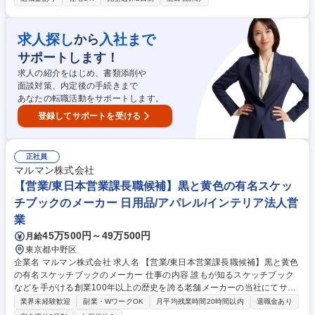
細】■公開テスト実施運営マニュアルや試験関連資材の改訂■テスト運営向
けeラーニングコンテンツ作成・ユーザ管理と運用■テスト当日の実施運営
に関する委託先との各種調整業務■業務効率化やシステム変更などの事業
求人探し
入社まで
から
成長に向けた企画■米国ETSからのテスト問題の検証・精査（表現の妥当
サポートします！
性確認など）■国内委託先との資材製作工程の管理■国外関係先との英語を
用いたメール・オンライン会議等 募集職種 【東京/テスト事業実施企画・
求人の紹介をはじめ、書類添削や
運営管理】TOEICプログラムの運営団体/第二新卒◎
面談対策、内定後の手続きまで
あなたの転職活動をサポートします。
登録してサポートを受ける
正社員
マルマン株式会社
【営業/東日本営業課長職候補】黒と黄色の有名スケッ
チブックのメーカー 日用品/アパレル/インテリア法人営
業
45万500円～49万500円
月給
東京都中野区
企業名 マルマン株式会社 求人名 【営業/東日本営業課長職候補】黒と黄色
の有名スケッチブックのメーカー 仕事の内容 誰もが知るスケッチブック
などを手がける創業100年以上の歴史を誇る老舗メーカーの当社にてサブ
グループ管理職候補として、本部商談を中心にプレイングマネージャーを
業界未経験歓迎
副業・WワークOK
月平均残業時間20時間以内
退職金あり
お任せします。 【担当顧客】問屋・チェーン本部・大手専門店 ※メンバ