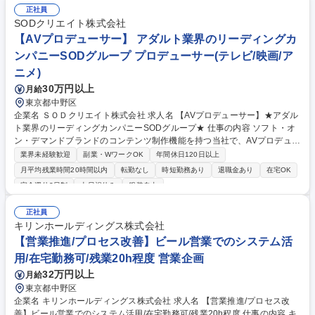
正社員
SODクリエイト株式会社
【AVプロデューサー】 アダルト業界のリーディングカ
ンパニーSODグループ プロデューサー(テレビ/映画/ア
ニメ)
30万円以上
月給
東京都中野区
企業名 ＳＯＤクリエイト株式会社 求人名 【AVプロデューサー】★アダル
ト業界のリーディングカンパニーSODグループ★ 仕事の内容 ソフト・オ
ン・デマンドブランドのコンテンツ制作機能を持つ当社で、AVプロデュー
サー業務全般をお任せします。 具体的には下記業務をお任せします。 ■作
業界未経験歓迎
副業・WワークOK
年間休日120日以上
品の企画・立案 ■予算管理 ■出演女優の面接、キャスティング ■監督、ス
月平均残業時間20時間以内
転勤なし
時短勤務あり
退職金あり
在宅OK
タッフの選定 ■現場での演出の確認・指示 ■スケジュール管理 ※変更の範
完全週休2日制
土日祝休み
服装自由
囲：会社の定める業務 募集職種 【AVプロデューサー】★アダルト業界の
リーディングカンパニーSODグループ★
正社員
キリンホールディングス株式会社
【営業推進/プロセス改善】ビール営業でのシステム活
用/在宅勤務可/残業20h程度 営業企画
32万円以上
月給
東京都中野区
企業名 キリンホールディングス株式会社 求人名 【営業推進/プロセス改
善】ビール営業でのシステム活用/在宅勤務可/残業20h程度 仕事の内容 キ