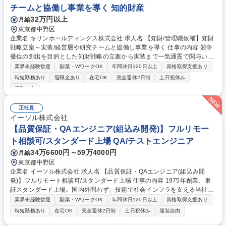
携わることができます。 募集職種 【法人向けインターネットバンキング
チームと協働し事業を導く 知的財産
の企画・開発】PMとしてのキャリア形成可能
32万円以上
月給
東京都中野区
企業名 キリンホールディングス株式会社 求人名 【知財/管理職候補】知財
戦略立案～実装/経営層や研究チームと協働し事業を導く 仕事の内容 競争
優位の創出を目的とした知財戦略の立案から実装まで一気通貫で関与いた
だきます。事業・経営・研究開発と連携し、単なる知財業務ではなく戦略
業界未経験歓迎
副業・WワークOK
年間休日120日以上
資格取得支援あり
推進を担います。 【詳細】■競争構造を踏まえた権利化・活用方針の立案
時短勤務あり
退職金あり
在宅OK
完全週休2日制
土日祝休み
と実行 ■知財リスクマネジメントの推進 ■知財情報の分析・活用を通じた
服装自由
事業戦略への提言 ■戦略提言、知財教育、外部連携、グローバル案件な
ど、知財の可能性を広げる多様なプロジェクトへの参画 ■組織全体の知財
正社員
戦略を統括し、複数部門を巻き込んだクロスファンクショナルなプロジェ
イーソル株式会社
クトをリード ■チームメンバーの育成・マネジメントを通じた組織能力の
【品質保証・QAエンジニア(組込み開発)】フルリモー
最大化 募集職種 【知財/管理職候補】知財戦略立案～実装/経営層や研究チ
ームと協働し事業を導く
ト相談可/スタンダード上場 QA/テストエンジニア
34万6600円～59万4000円
月給
東京都中野区
企業名 イーソル株式会社 求人名 【品質保証・QAエンジニア(組込み開
発)】フルリモート相談可/スタンダード上場 仕事の内容 1975年創業、東
証スタンダード上場。国内外問わず、技術で社会インフラを支える当社に
おいて【品質保証・QAエンジニア(組み込み開発)】をお任せ。業界問わず
業界未経験歓迎
副業・WワークOK
年間休日120日以上
資格取得支援あり
超大手メーカーとの取引が多く、基盤安定しております。 業界や技術分野
時短勤務あり
在宅OK
完全週休2日制
土日祝休み
服装自由
を問わず、多様なプロジェクトに横断的に関与でき、広い視野とスキルが