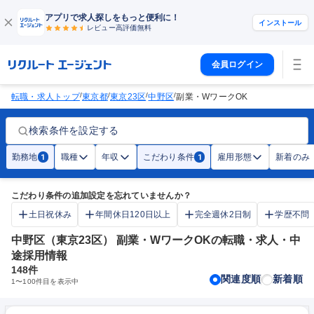
アプリで求人探しをもっと便利に！
インストール
レビュー高評価
無料
会員ログイン
/
/
/
/
転職・求人トップ
東京都
東京23区
中野区
副業・WワークOK
検索条件を設定する
勤務地
職種
年収
こだわり条件
雇用形態
新着のみ
1
1
こだわり条件の追加設定を忘れていませんか？
土日祝休み
年間休日120日以上
完全週休2日制
学歴不問
中野区（東京23区） 副業・WワークOKの転職・求人・中
途採用情報
148
件
関連度順
新着順
1
〜
100
件目を表示中