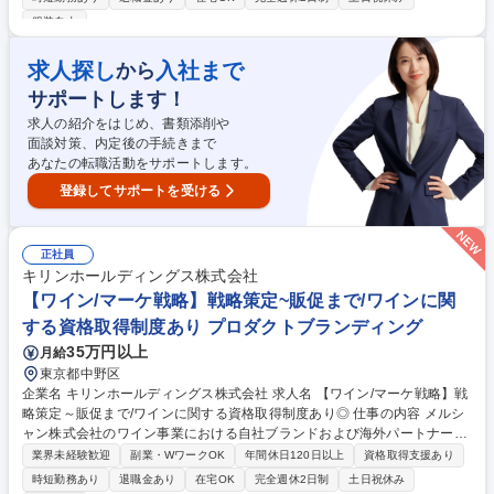
ィング部門は酒類・清涼飲料・ヘルスサイエンス等、各事業会社に配置さ
服装自由
れており、本募集ではキリンビール及びキリンビバレッジのマーケティン
グ部門でのブランド担当を募集します。キリンビール及びキリンビバレッ
求人探し
入社まで
から
ジのマーケティング部ではカテゴリーやブランドごとにチーム編成されて
おり、各チームがブランドの持続的な成長を実現するために日々お客様の
サポートします！
インサイトの探索、探求に力を注いでおります。 募集職種 【ブランドマ
求人の紹介をはじめ、書類添削や
ーケティング】酒類・飲料の既存ブランドの育成/川上～川下まで
面談対策、内定後の手続きまで
あなたの転職活動をサポートします。
登録してサポートを受ける
正社員
キリンホールディングス株式会社
【ワイン/マーケ戦略】戦略策定~販促まで/ワインに関
する資格取得制度あり プロダクトブランディング
35万円以上
月給
東京都中野区
企業名 キリンホールディングス株式会社 求人名 【ワイン/マーケ戦略】戦
略策定～販促まで/ワインに関する資格取得制度あり◎ 仕事の内容 メルシ
ャン株式会社のワイン事業における自社ブランドおよび海外パートナーブ
ランドの、日本市場における戦略的なブランドマネジメント全般を主導し
業界未経験歓迎
副業・WワークOK
年間休日120日以上
資格取得支援あり
ていただきます。商品開発～PR設計まで一貫して行います。 ■リサーチチ
時短勤務あり
退職金あり
在宅OK
完全週休2日制
土日祝休み
ーム等のサポートのもと、市場、競合分析に基づく戦略シナリオ策定 ■自