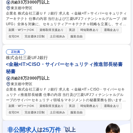
33万3000円以上
月給
東京都中野区
企業名 株式会社三菱ＵＦＪ銀行 求人名 ＜金融×IT＞サイバーセキュリティ
アーキテクト 仕事の内容 当行および三菱UFJフィナンシャルグループ（M
UFG）全体を対象に、セキュリティアーキテクチャ戦略を立案し、サイバ
ーセキュリティサービス・製品等の導入企画・推進・運用をご担当いただ
副業・WワークOK
資格取得支援あり
英語
時短勤務あり
退職金あり
きます。 具体的には以下のような業務を想定しています。 ■当行およびM
在宅OK
完全週休2日制
土日祝休み
服装自由
UFGのセキュリティアーキテクチャ戦略の立案 ■戦略に基づいたセキュリ
ティ対策の要件定義、およびそれらを実現するセキュリティサービス・製
品等の選定 ■各業務部門やシステム開発子会社と協力した各種セキュリテ
正社員
ィサービス・製品等の導入推進・プロジェクトマネジメント・運用 募集職
株式会社三菱UFJ銀行
種 ＜金融×IT＞サイバーセキュリティアーキテクト
<金融×IT>CISO・サイバーセキュリティ推進部長秘書
秘書
28万2000円以上
月給
東京都中野区
企業名 株式会社三菱ＵＦＪ銀行 求人名 ＜金融×IT＞CISO・サイバーセキ
ュリティ推進部長秘書 仕事の内容 当行及び三菱UFJフィナンシャルグル
ープのサイバーセキュリティ領域をマネジメントの秘書業務を担います。
語学力を活かし、グローバルにサービスを展開する当行のマネジメントを
副業・WワークOK
資格取得支援あり
英語
時短勤務あり
退職金あり
サポートいただきます。 "具体的には下記のような業務内容を想定してい
在宅OK
完全週休2日制
土日祝休み
服装自由
ます。 ■CISO（Chief Information Security Officer）およびサイバーセキ
ュリティ推進部長の秘書業務（スケジュールの調整・管理、電話・メール
対応、会議の設定、出張手配、訪日外国人を含む来客対応等） ■部内庶務
※
非公開求人
25
万件
は
以上
（報告事項の取り纏め・他部/外部との調整・月次報告、転入出者・キャリ