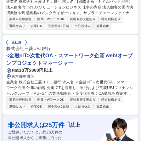
企業名 株式会社三菱ＵＦＪ銀行 求人名 【戦略企画・ミドルバック担当】
法人顧客向けのDXソリューションビジネス 仕事の内容 法人顧客の国内決
済業務や周辺業務のデジタライゼーション、サプライチェーンファイナン
スに関するビジネス・商品・サービス戦略の企画・立案を担う部署で、戦
業界未経験歓迎
副業・WワークOK
資格取得支援あり
時短勤務あり
略企画またはミドルバック業務を担当いただきます。 【業務】■戦略企画:
退職金あり
在宅OK
完全週休2日制
土日祝休み
服装自由
営業人員(2,500名)への施策浸透～実行支援の企画、立案業務、社内経営層
宛の各種報告対応といった施策のPMO業務 ■ミドルバック担当:DXソリュ
ーション提供企業との契約交渉、ドキュメント作成、業績評価の整備等、
正社員
銀行内の各種調整役 【魅力】戦略企画⇔営業担当は一体感を持って運営し
株式会社三菱UFJ銀行
ており、どの立場であっても外部事業者とのアライアンスを含め、長期的
<金融×IT>次世代OA・スマートワーク企画 web/オープ
な幅広い戦略立案に携わることが可能です。 募集職種 【戦略企画・ミド
ンプロジェクトマネージャー
ルバック担当】法人顧客向けのDXソリューションビジネス
33万5000円以上
月給
東京都中野区
企業名 株式会社三菱ＵＦＪ銀行 求人名 ＜金融×IT＞次世代OA・スマート
ワーク企画 仕事の内容 先進ICTを活用し、当行および三菱UFJフィナンシ
ャルグループ（MUFG）の業務効率化・高度化を導くOA環境を構築する
ことで、ビジネス競争力向上を実現いただきます。 ■次世代OAアーキテク
業界未経験歓迎
副業・WワークOK
資格取得支援あり
時短勤務あり
チャの企画・導入■先進ICT活用によるスマートワーク推進■業務部門と協
退職金あり
在宅OK
完全週休2日制
土日祝休み
服装自由
業での先進ICTを活用したビジネス施策の推進 ＜案件例＞ 1：VDIからFAT
端末へのOAアーキテクチャ刷新企画の推進 2：次世代ネットワーク（Wi-
Fi 6、5G、SD-LAN等）導入の企画・推進 3：Power Platform等を活用し
※
非公開求人
25
万件
は
以上
た全社BPRの企画・推進 募集職種 ＜金融×IT＞次世代OA・スマートワー
ご登録いただくと、約
25
万件の
ク企画
非公開求人からご希望に沿った