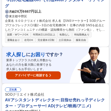
グ
26万6667円以上
月給
東京都中野区
企業名 ＳＯＤクリエイト株式会社 求人名 【SNSマーケター】SODグルー
プ/フルフレックス◎/週2～3日の在宅勤務OK！ 仕事の内容 SNSを起点と
したファンコミュニティの構築・認知獲得から熱狂（ファン化）、そして
収益化までのプロセスを一気通貫で設計・運用いただくポジションとなり
副業・WワークOK
年間休日120日以上
転勤なし
時短勤務あり
ます。以下業務詳細となります。 ■ファンマーケティングの戦略立案： S
退職金あり
在宅OK
完全週休2日制
土日祝休み
服装自由
NSを活用した「ファン創り」の方向性提案、チームでのブレスト ■運用実
務： SNS（X, Instagram, TikTok等）の投稿、ユーザーへのリプライ・リ
アクション対応 ■収益化設計： 認知からマネタイズ（ファンクラブ入会や
求人探し
お困り
に
ですか？
コンテンツ購入）までの動線設計・最適化 募集職種 【SNSマーケター】S
業界トップクラスの求人件数から
ODグループ/フルフレックス◎/週2～3日の在宅勤務OK！
あなたの力を最大限に発揮できる
求人探しをお手伝いします。
アドバイザーに相談する
正社員
SODクリエイト株式会社
AVアシスタントディレクター:目指せ売れっ子ディレク
ター・プロデューサー! AD(テレビ/映画/アニメ)