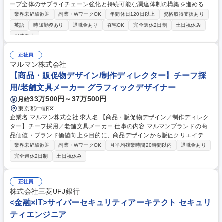
ープ全体のサプライチェーン強化と持続可能な調達体制の構築を進める当
該組織において、国内外グループ全体の調達ガバナンスへの取り組みと国
業界未経験歓迎
副業・WワークOK
年間休日120日以上
資格取得支援あり
内グループ会社の調達実務をお任せします。 【詳細】 ■原料・資材の調達
英語
時短勤務あり
退職金あり
在宅OK
完全週休2日制
土日祝休み
業務：人権や環境といったサステナビリティーを意識し、品質・コスト・
服装自由
安定調達の強化を図る ■海外を含めたサプライヤー企業との交渉・管理 ■
調達ベストプラクティスの部内展開 ■サプライチェーン領域におけるCSV
正社員
先進企業を目指す取り組みに携わる 募集職種 【調達/原料資材】人権や環
マルマン株式会社
境問題に配慮した持続可能な調達を実現しませんか？
【商品・販促物デザイン/制作ディレクター】チーフ採
用/老舗文具メーカー グラフィックデザイナー
33万500円～37万500円
月給
東京都中野区
企業名 マルマン株式会社 求人名 【商品・販促物デザイン／制作ディレク
ター】チーフ採用／老舗文具メーカー 仕事の内容 マルマンブランドの商
品価値・ブランド価値向上を目的に、商品デザインから販促クリエイティ
ブの企画・制作・ディレクションまで幅広くお任せします。 【詳細】■ノ
業界未経験歓迎
副業・WワークOK
月平均残業時間20時間以内
退職金あり
ート・バインダー・ルーズリーフ等の商品デザイン ■製品帯・シール・説
完全週休2日制
土日祝休み
明紙等のパッケージデザイン ■カタログ、POP、店頭販促物、販促用ビジ
ュアル制作 ■商品企画担当とのコンセプト設計・デザイン提案 ■ブランド
イメージに基づくクリエイティブ制作・監修 ■外部制作会社・デザイナー
正社員
へのディレクション ■若手メンバーへのデザイン指導・レビュー ■国内外
株式会社三菱UFJ銀行
市場を見据えたブランド価値向上施策の推進 募集職種 【商品・販促物デ
<金融×IT>サイバーセキュリティアーキテクト セキュリ
ザイン／制作ディレクター】チーフ採用／老舗文具メーカー
ティエンジニア