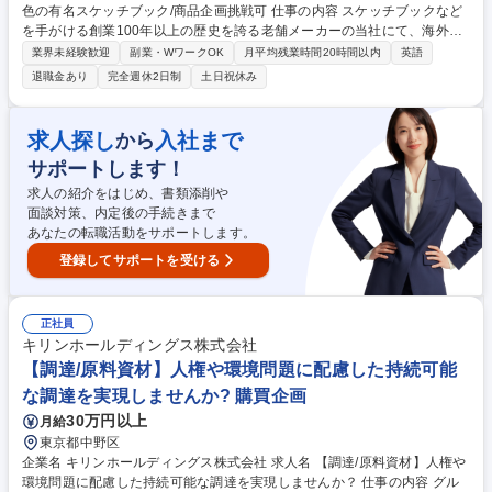
色の有名スケッチブック/商品企画挑戦可 仕事の内容 スケッチブックなど
を手がける創業100年以上の歴史を誇る老舗メーカーの当社にて、海外営
業をお任せ致します。入社後は経験に応じて、研修もございますのでご安
業界未経験歓迎
副業・WワークOK
月平均残業時間20時間以内
英語
心ください。 【業務イメージ】海外とのオンライン会議（1回/週・言語が
退職金あり
完全週休2日制
土日祝休み
英語を使用） ■海外拠点と時差があるため、会議以外のやり取りはメール
が多いですが、電話で会話する機会もあります。【出張頻度】2カ月に1回
程度。 【キャリア形成イメージ】短期：北米支援、担当エリア（8か国）
求人探し
入社まで
から
中期：ASEAN全域、一部中東もお任せ。貿易関連の知識も習得可能。 長
サポートします！
期：各国の流通戦略、商品企画にも参画可能です！ 募集職種 【海外営業/
エキスパート社員】深緑と黄色の有名スケッチブック/商品企画挑戦可
求人の紹介をはじめ、書類添削や
面談対策、内定後の手続きまで
あなたの転職活動をサポートします。
登録してサポートを受ける
正社員
キリンホールディングス株式会社
【調達/原料資材】人権や環境問題に配慮した持続可能
な調達を実現しませんか? 購買企画
30万円以上
月給
東京都中野区
企業名 キリンホールディングス株式会社 求人名 【調達/原料資材】人権や
環境問題に配慮した持続可能な調達を実現しませんか？ 仕事の内容 グル