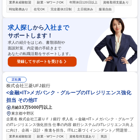
【人事担当】をお任せします。業界問わず超大手メーカーとの取引が多
業界未経験歓迎
副業・WワークOK
年間休日120日以上
資格取得支援あり
く、業界でも確固たる地位を築いております。 ご経験に応じて人材開発/
時短勤務あり
在宅OK
完全週休2日制
土日祝休み
服装自由
組織開発/制度運用の3領域のいずれかの業務をお任せ！経営・現場と連動
しながら「人と組織の変革」に携われるポジションです！ 【詳細】■人材
開発：研修企画・運用(新卒～管理職向け、社内外のリソースを使用)、キ
求人探し
入社まで
から
ャリア開発運用など■組織開発：サーベイやヒアリングに基づいた、組織
サポートします！
開発施策の企画・実行■制度運用：人材育成・評価制度に関連する制度運
用・改善、人事施策の設計・運用など 募集職種 【東京/人事担当(制度運
求人の紹介をはじめ、書類添削や
用・人材開発・組織開発)】リモート・フレックス可◎
面談対策、内定後の手続きまで
あなたの転職活動をサポートします。
登録してサポートを受ける
正社員
株式会社三菱UFJ銀行
<金融×IT>メガバンク・グループのITレジリエンス強化
担当 その他IT
33万5000円以上
月給
東京都中野区
企業名 株式会社三菱ＵＦＪ銀行 求人名 ＜金融×IT＞メガバンク・グループ
のITレジリエンス強化担当 仕事の内容 銀行システムのITレジリエンス向上
に向け、企画・設計・推進を担当。ITILに基づくインシデント／問題管理
の高度化、障害の未然防止、障害発生時の復旧対応を一気通貫で担いま
業界未経験歓迎
副業・WワークOK
資格取得支援あり
英語