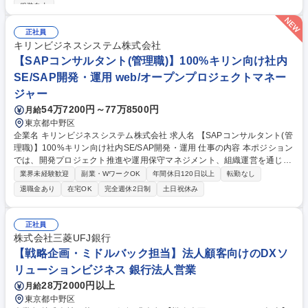
服装自由
社ブランドの商品開発（コンセプト開発、中味開発チームや生産部門との
連携）■輸入ブランドにおける主要ワインブランドの商品導入計画・実行
正社員
■営業部門や広告代理店を巻き込んだ店頭販促・プロモーションの立案と
キリンビジネスシステム株式会社
実行（店頭が主、ブランドによりATL一部あり）※商品企画の上流からお
【SAPコンサルタント(管理職)】100%キリン向け社内
客様に届ける下流まで、全体をマネジメントします 募集職種 【ワイン/マ
ーケ戦略】戦略策定～販促まで/ワインに関する資格取得制度あり◎
SE/SAP開発・運用 web/オープンプロジェクトマネー
ジャー
54万7200円～77万8500円
月給
東京都中野区
企業名 キリンビジネスシステム株式会社 求人名 【SAPコンサルタント(管
理職)】100%キリン向け社内SE/SAP開発・運用 仕事の内容 本ポジション
では、開発プロジェクト推進や運用保守マネジメント、組織運営を通じ
て、キリングループの価値創造に貢献いただくことを期待しています。 ・
業界未経験歓迎
副業・WワークOK
年間休日120日以上
転勤なし
組織マネジメント（メンバー育成・評価・目標管理・体制運営） ・基幹シ
退職金あり
在宅OK
完全週休2日制
土日祝休み
ステム領域における開発プロジェクト推進支援（PMO） ・事業部門や関
係部門との折衝および課題検討・解決支援 ・システム運用保守に関するマ
ネジメントおよび改善推進 募集職種 【SAPコンサルタント(管理職)】10
正社員
0%キリン向け社内SE/SAP開発・運用
株式会社三菱UFJ銀行
【戦略企画・ミドルバック担当】法人顧客向けのDXソ
リューションビジネス 銀行法人営業
28万2000円以上
月給
東京都中野区