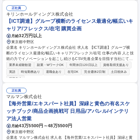
ィ教育 ■脅威インテリジェンス、ASM（Attack Surface Management）関
連ツールの企画・導入・運用 ■インシデントレスポンス、セキュリティ監
正社員
視、セキュリティ対策製品の導入 ■情報セキュリティ関連のポリシー・ス
キリンホールディングス株式会社
タンダード策定やコンサルテーション、システム開発時のレビュー 等 募
【ICT調達】グループ横断のライセンス最適化/幅広いキ
集職種 ＜金融×IT＞サイバーセキュリティ推進担当（ポテンシャル採用）
ャリア/フレックス/在宅 購買企画
32万円以上
月給
東京都中野区
企業名 キリンホールディングス株式会社 求人名 【ICT調達】グループ横
断のライセンス最適化/幅広いキャリア/フレックス/在宅 仕事の内容 人と技
術の力でイノベーションを起こし続けるCSV先進企業を目指す当社にて、
グループ各社向けのICT調達のリードをお任せします。グローバル規模で
業界未経験歓迎
副業・WワークOK
年間休日120日以上
資格取得支援あり
の価値創出と企業価値向上に貢献いただくことを期待します。 ■事業会社
英語
時短勤務あり
退職金あり
在宅OK
完全週休2日制
土日祝休み
のICT・デジタル活用戦略に基づく、国内外サプライヤーの探索・選定 ■
服装自由
提案・見積内容の評価および価格・契約条件交渉による最適な調達の実現
■AI・クラウド等の技術動向および事業戦略を踏まえたICT調達戦略の立
正社員
案・実行 ■グループ全体のICT調達における集約購買の推進および最適化 ■
マルマン株式会社
サプライヤーとの中長期的な関係構築・維持 ※入社直後は実務を担い、
【海外営業/エキスパート社員】深緑と黄色の有名スケ
徐々に戦略立案などにも携わっていただきます。 募集職種 【ICT調達】グ
ループ横断のライセンス最適化/幅広いキャリア/フレックス/在宅
ッチブック/商品企画挑戦可 日用品/アパレル/インテリ
ア法人営業
43万5500円～48万5500円
月給
東京都中野区
企業名 マルマン株式会社 求人名 【海外営業/エキスパート社員】深緑と黄