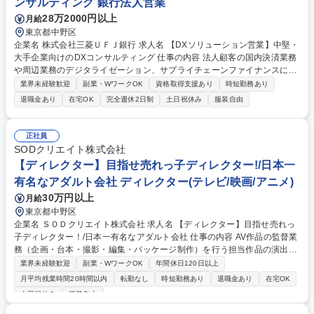
ンサルティング 銀行法人営業
28万2000円以上
月給
東京都中野区
企業名 株式会社三菱ＵＦＪ銀行 求人名 【DXソリューション営業】中堅・
大手企業向けのDXコンサルティング 仕事の内容 法人顧客の国内決済業務
や周辺業務のデジタライゼーション、サプライチェーンファイナンスに関
するビジネス・商品・サービス戦略の企画・立案を担う部署で、DX専門
業界未経験歓迎
副業・WワークOK
資格取得支援あり
時短勤務あり
のコンサルティング業務をお任せいたします。 【主な業務】中堅・大企業
退職金あり
在宅OK
完全週休2日制
土日祝休み
服装自由
を主要顧客とし、DXに関わる経営課題をヒアリングをし、MUFGのみな
らず、MUFG外の提携企業に至るまで、ありとあらゆるDXソリューショ
ン(商材・サービス)を顧客に提示し、企業同士のマッチングを図ります。
正社員
【魅力】当行顧客基盤をフル活用し、DXソリューションのコンサルティ
SODクリエイト株式会社
ング型営業を展開頂いています。特徴として、他社比ハイクラスの先方カ
【ディレクター】目指せ売れっ子ディレクター!/日本一
ウンターとの商談が多い傾向が見られます。 募集職種 【DXソリューショ
有名なアダルト会社 ディレクター(テレビ/映画/アニメ)
ン営業】中堅・大手企業向けのDXコンサルティング
30万円以上
月給
東京都中野区
企業名 ＳＯＤクリエイト株式会社 求人名 【ディレクター】目指せ売れっ
子ディレクター！/日本一有名なアダルト会社 仕事の内容 AV作品の監督業
務（企画・台本・撮影・編集・パッケージ制作）を行う担当作品の演出面
の総責任者としてご活躍頂きます。ソフトオンデマンドならではの「作品
業界未経験歓迎
副業・WワークOK
年間休日120日以上
としての面白さ」を追求できる方を探してます！ ディレクターとして、作
月平均残業時間20時間以内
転勤なし
時短勤務あり
退職金あり
在宅OK
品の企画、台本作成、撮影、編集、パッケージ制作業務などの映像作品を
土日祝休み
服装自由
作り上げる全ての工程はもちろん。作品のPR動画等、SODの各種コンテ
ンツにまつわる動画作成などもおまかせします(購買意欲が増すサンプル