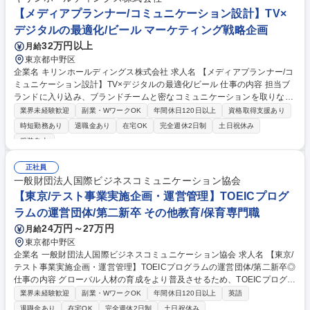
職種 【動画コンテンツクリエイター】将来の監督・プロデューサー候補/
【メディアプランナー/コミュニケーション設計】TV×
在宅制度有り
デジタルの最適化/ビール マーケティング戦略企画
32万円以上
月給
東京都中野区
企業名 キリンホールディングス株式会社 求人名 【メディアプランナー/コ
ミュニケーション設計】TV×デジタルの最適化/ビール 仕事の内容 担当ブ
ランドに入り込み、ブランドチームと密なコミュニケーションを取りなが
ら、ブランドの課題を把握し、その解決に向けてペイドメディアのプラン
業界未経験歓迎
副業・WワークOK
年間休日120日以上
資格取得支援あり
ニング、ブランドチームへの提案を行っていただきます。 ■主な業務：各
時短勤務あり
退職金あり
在宅OK
完全週休2日制
土日祝休み
ブランドのマーケティング最大化に向けたメディア戦略の立案・実行。TV
服装自由
CMとデジタル広告（YouTube、縦型動画等）をどう掛け合わせるか等、
各メディアの特性を理解した上での全体最適化プランニング。■特徴：獲
正社員
得系（刈り取り型）の運用効率化ではなく、ブランド価値向上を主軸とし
一般財団法人国際ビジネスコミュニケーション協会
ます。営業やリサーチ専門チームとも連携し、キリンビール全体のビジネ
【東京/テスト事業実施企画・運営管理】TOEICプログ
ス成果に直結する戦略を牽引していただきます。 募集職種 【メディアプ
ランナー/コミュニケーション設計】TV×デジタルの最適化/ビール
ラムの運営団体/第二新卒 その他教育/保育専門職
24万円～27万円
月給
東京都中野区
企業名 一般財団法人国際ビジネスコミュニケーション協会 求人名 【東京/
テスト事業実施企画・運営管理】TOEICプログラムの運営団体/第二新卒◎
仕事の内容 グローバル人材の育成をより普及させるため、TOEICプログラ
ムを提供する当法人にて、TOEIC試験の円滑な実施と、高い品質の担保を
業界未経験歓迎
副業・WワークOK
年間休日120日以上
英語
目指し、テスト運営企画および問題精査業務をお任せします。 【業務詳
退職金あり
在宅OK
完全週休2日制
土日祝休み