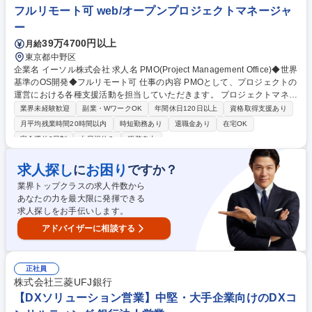
フルリモート可 web/オープンプロジェクトマネージャ
ー
39万4700円以上
月給
東京都中野区
企業名 イーソル株式会社 求人名 PMO(Project Management Office)◆世界
基準のOS開発◆フルリモート可 仕事の内容 PMOとして、プロジェクトの
運営における各種支援活動を担当していただきます。 プロジェクトマネー
ジャーと連携しながら、進捗・課題・品質・コスト・リスクなどの可視
業界未経験歓迎
副業・WワークOK
年間休日120日以上
資格取得支援あり
化、分析、改善提案を行い、組織全体のプロジェクト推進力の向上に貢献
月平均残業時間20時間以内
時短勤務あり
退職金あり
在宅OK
していただきます。 また、標準化や教育、プロセス改善など、プロジェク
完全週休2日制
土日祝休み
服装自由
トの仕組みづくり・運用にも深く関与していただきます。 募集職種 PMO
(Project Management Office)◆世界基準のOS開発◆フルリモート可
求人探し
お困り
に
ですか？
業界トップクラスの求人件数から
あなたの力を最大限に発揮できる
求人探しをお手伝いします。
アドバイザーに相談する
正社員
株式会社三菱UFJ銀行
【DXソリューション営業】中堅・大手企業向けのDXコ