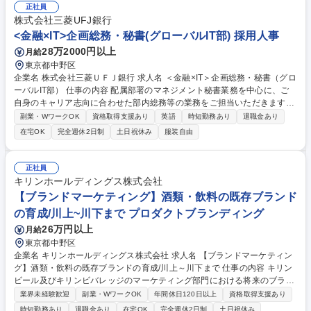
正社員
動画の作成や販売店で流れる動画など）。 作品の中身の面白さだけでなく
株式会社三菱UFJ銀行
PRやパッケージから、ワクワクするような「全体」の面白さを、日本一
<金融×IT>企画総務・秘書(グローバルIT部) 採用人事
有名なアダルト会社で追及しませんか？ 募集職種 【ディレクター】目指
せ売れっ子ディレクター！/日本一有名なアダルト会社
28万2000円以上
月給
東京都中野区
企業名 株式会社三菱ＵＦＪ銀行 求人名 ＜金融×IT＞企画総務・秘書（グロ
ーバルIT部） 仕事の内容 配属部署のマネジメント秘書業務を中心に、ご
自身のキャリア志向に合わせた部内総務等の業務をご担当いただきます。
具体的には以下業務をお任せします。 ■秘書業務（世界各地に拠点のある
副業・WワークOK
資格取得支援あり
英語
時短勤務あり
退職金あり
MUFGならではの海外出張調整や、各海外拠点マネジメントとの会議アレ
在宅OK
完全週休2日制
土日祝休み
服装自由
ンジ、訪日外国人のアテンド等） ■部内総務（各種報告事項の取り纏め、
部内の総務業務、その他事務サポート等） 募集職種 ＜金融×IT＞企画総
務・秘書（グローバルIT部）
正社員
キリンホールディングス株式会社
【ブランドマーケティング】酒類・飲料の既存ブランド
の育成/川上~川下まで プロダクトブランディング
26万円以上
月給
東京都中野区
企業名 キリンホールディングス株式会社 求人名 【ブランドマーケティン
グ】酒類・飲料の既存ブランドの育成/川上～川下まで 仕事の内容 キリン
ビール及びキリンビバレッジのマーケティング部門における将来のブラン
ドマネジャー候補として、長期的なブランド資産を向上させる視点を持ち
業界未経験歓迎
副業・WワークOK
年間休日120日以上
資格取得支援あり
ながら、ブランドを育成いただく事がミッションです。 ■当社のマーケテ
時短勤務あり
退職金あり
在宅OK
完全週休2日制
土日祝休み