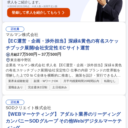
求人をご紹介します。
※
2026年3月31日時点 ※求人数＝採用予定人数
登録して求人を紹介してもらう
正社員
マルマン株式会社
【EC運営・企画・渉外担当】深緑&黄色の有名スケッ
チブック展開/会社安定性 ECサイト運営
27万500円～37万500円
月給
東京都中野区
企業名 マルマン株式会社 求人名 【EC運営・企画・渉外担当】深緑＆黄色
の有名スケッチブック展開/会社安定性◎ 仕事の内容 ブランドの世界観を
理解した上でD to C全体を横断的に推進し、施策を設計・実行できる人材
が不足しています。そこで今回、DtoCを起点にブランド価値向上と売上
業界未経験歓迎
副業・WワークOK
月平均残業時間20時間以内
転勤なし
成長を担うブランド担当者を募集します。 【DtoCサイトを中心としたブ
退職金あり
完全週休2日制
土日祝休み
ランド運営】■SOUZO by maruman の世界観を反映したサイト構成、商
品の見せ方の企画 ■新商品・企画に連動したDtoC施策の立案・実行 【Dto
C販売・販促施策の企画】■キャンペーン、特集、限定企画の設計・リピ
正社員
ート購入・ファン化を目的とした施策検討 【改善・成長推進】■売上、購
SODクリエイト株式会社
買データ、アクセス数値の確認・分析 募集職種 【EC運営・企画・渉外担
【WEBマーケティング】 アダルト業界のリーディング
当】深緑＆黄色の有名スケッチブック展開/会社安定性◎
カンパニーSODグループ その他Web/デジタルマーケテ
ィング