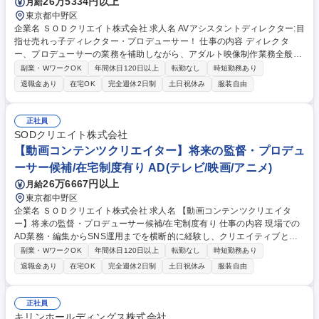
26万5334円以上
月給
東京都中野区
企業名 ＳＯＤクリエイト株式会社 求人名 AVアシスタントディレクター:目
指せ売れっ子ディレクター・プロデューサー！ 仕事の内容 ディレクタ
ー、プロデューサーの業務を補助しながら、アダルト映像制作業務全般を
担当していただきます。ご思考性に合わせて今後のキャリア（ディレクタ
副業・WワークOK
年間休日120日以上
転勤なし
時短勤務あり
ー・プロデューサー）が選べます★ ■ディレクター候補(AD)として、企画
退職金あり
在宅OK
完全週休2日制
土日祝休み
服装自由
考案・撮影地探し・演出・撮影・編集など、先輩ディレクターを補助し、
映像作品を作り上げる全ての工程 に携わる業務を担当。 ■プロデューサー
候補(AP)として、企画考案・出演者キャスティング・パッケージ撮影ディ
正社員
レクション・予算管理・進行管理・プロモーション活動など、先輩プロデ
SODクリエイト株式会社
ューサーを補助し、作品の企画から販売方法考案までをトータルでプロデ
【動画コンテンツクリエイター】将来の監督・プロデュ
ュースする業務を担当します。 募集職種 AVアシスタントディレクター:目
ーサー候補/在宅制度有り AD(テレビ/映画/アニメ)
指せ売れっ子ディレクター・プロデューサー！
26万6667円以上
月給
東京都中野区
企業名 ＳＯＤクリエイト株式会社 求人名 【動画コンテンツクリエイタ
ー】将来の監督・プロデューサー候補/在宅制度有り 仕事の内容 現場での
AD業務・編集からSNS運用までを横断的に経験し、クリエイティブとマ
ーケティングの両視点を持つ「次世代のヒットメーカー」を目指していた
副業・WワークOK
年間休日120日以上
転勤なし
時短勤務あり
だきます。以下業務詳細となります。 ■制作実務： AD業務（現場サポー
退職金あり
在宅OK
完全週休2日制
土日祝休み
服装自由
ト）、撮影、動画編集（本編・PR用など）。 ■デジタル運用： SNS運
用、およびそれに付随するマーケティング施策の実行。 ■研修期間： 入社
後約3ヶ月間はジョブローテーションを実施。制作の「いろは」と、コン
正社員
テンツを届けるための「運用」の両方を深く理解していただきます。 募集
キリンホールディングス株式会社