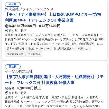
・業務部門と連携した要件整理および業務改革（BPR）の企画・推進。
正社員
・SalesforceのAI機能（Agentforce／生成AI）を活用した、顧客対応の高
株式会社プライムアシスタンス
度化や業務効率化に向けた新規ユースケースの企画・実装。 募集職種 ＜
【モビリティ事業開発】土日祝休/SOMPOグループ/福
金融×IT＞Salesforceエンジニア
利厚生 /キャリアチェンジOK 事業企画
681万9600円～943万5600円
年俸
東京都中野区
企業名 株式会社プライムアシスタンス 求人名 【モビリティ事業開発】土
日祝休/SOMPOグループ/福利厚生◎/キャリアチェンジOK 仕事の内容 100
年に1度の変革期にある最先端のモビリティ領域（EV、自動運転等）にお
いて、サービスの企画から立ち上げ、テクニカルサポートの運用スキーム
業界未経験歓迎
副業・WワークOK
資格取得支援あり
転勤なし
構築まで一気通貫で携わり、当社の事業成長を牽引いただきます。 【詳
完全週休2日制
土日祝休み
細】■新規顧客へのアプローチ・提案：自動車メーカーやMaaS事業者等の
課題を抽出し、サポート体制や効率化の仕組みをコンサルティング型で提
案■業界動向の収集・分析と社内連携：最新トレンドや法規制を分析し経
正社員
営陣等へフィードバック■コールセンターのテクニカルサポート強化・運
イーソル株式会社
営：オペレーターへの技術指導、マニュアル作成、高度な問い合わせへの
【東京/人事担当(制度運用・人材開発・組織開発)】リモ
直接対応【従事すべき業務の変更範囲：当社の定める範囲】 募集職種
ート・フレックス可 社員教育/研修人事
【モビリティ事業開発】土日祝休/SOMPOグループ/福利厚生◎/キャリア
チェンジOK
36万6300円以上
月給
東京都中野区
企業名 イーソル株式会社 求人名 【東京/人事担当(制度運用・人材開発・
組織開発)】リモート・フレックス可◎ 仕事の内容 1975年創業、東証スタ
ンダード上場。国内外問わず、技術で社会インフラを支える当社において