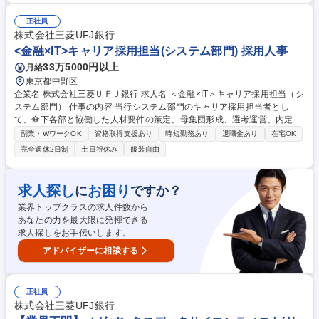
細】1.キリングループ会社のIT戦略策定・実行支援 2.業務プロセス変革：
業務課題の分析、打ち手の検討 3.システム導入・統合支援： システム要
正社員
件定義やシステム開発のPMO 4. ITインフラの最適化 5.ITセキュリティ強
株式会社三菱UFJ銀行
化 募集職種 【ITコンサルタント（マネージャー）】100%キリン向け社内
<金融×IT>キャリア採用担当(システム部門) 採用人事
SE/IT戦略策定から
33万5000円以上
月給
東京都中野区
企業名 株式会社三菱ＵＦＪ銀行 求人名 ＜金融×IT＞キャリア採用担当（シ
ステム部門） 仕事の内容 当行システム部門のキャリア採用担当者とし
て、傘下各部と協働した人材要件の策定、母集団形成、選考運営、内定通
知・受諾促進、入行後の活躍態勢整備等を、一気通貫で推進いただきま
副業・WワークOK
資格取得支援あり
時短勤務あり
退職金あり
在宅OK
す。 具体的には下記のような業務内容を想定しています。 ■システム部門
完全週休2日制
土日祝休み
服装自由
傘下各部の人員需要に対する採用戦略の企画、及び人材要件の具体化・精
緻化 ■人材紹介会社、スカウト、リファラル、メディア活用等による母集
団形成推進 ■システム部門傘下各部、人事部、関連IT会社と連携した選考
求人探し
お困り
に
ですか？
運営（含む書類選考・面接・面談対応） ■入行後の立ち上がり支援、及び
業界トップクラスの求人件数から
現場でのキャリア入行者受け入れ体制の構築・コンサルティング 募集職種
あなたの力を最大限に発揮できる
＜金融×IT＞キャリア採用担当（システム部門）
求人探しをお手伝いします。
アドバイザーに相談する
正社員
株式会社三菱UFJ銀行