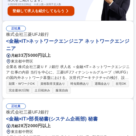
求人をご紹介します。
※
2026年3月31日時点 ※求人数＝採用予定人数
登録して求人を紹介してもらう
正社員
株式会社三菱UFJ銀行
<金融×IT>ネットワークエンジニア ネットワークエンジ
ニア
33万5000円以上
月給
東京都中野区
企業名 株式会社三菱ＵＦＪ銀行 求人名 ＜金融×IT＞ネットワークエンジニ
ア 仕事の内容 当行を中心に、三菱UFJフィナンシャルグループ（MUFG）
の国内外ネットワーク基盤における、次世代アーキテクチャの検討、設
計・開発・構築、効率化・自動化を推進します。 具体的には下記のような
副業・WワークOK
資格取得支援あり
時短勤務あり
退職金あり
在宅OK
業務を想定しています。 ・MUFGグループ向け国内外ネットワーク基盤に
完全週休2日制
土日祝休み
服装自由
関する企画・設計・開発・構築業務。 ・次世代ネットワークアーキテクチ
ャの検討、自動化・効率化を通じた基盤高度化の推進。 ・プロジェクトマ
ネージャーとしての案件推進、関係各所・ベンダー調整、現行環境の改善
正社員
および必要に応じた内製対応。 募集職種 ＜金融×IT＞ネットワークエンジ
株式会社三菱UFJ銀行
ニア
<金融×IT>部長秘書(システム企画部) 秘書
28万2000円以上
月給
東京都中野区