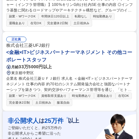
ャー（インフラ管理職）】100%キリンG向け社内SE 仕事の内容 ◎インフ
ラ基盤に関わるロードマップやアーキテクチャ構想など、グループのイン
フラ基盤の発展強化に向けた施策全般をリードいただける管理職を募集し
副業・WワークOK
年間休日120日以上
転勤なし
時短勤務あり
ています。 1. 各種施策の上流工程（企画・構想フェーズ）や具体的な対
退職金あり
在宅OK
完全週休2日制
土日祝休み
策相談における検討・対応の推進 2. テクニカルアーキテクチャ・ロード
マップなどの策定・管理 3. 各種プロジェクトの状況確認、および、対応
支援 4. 運用品質の向上に向けて各種オペレーションなどの改善（作業効
正社員
率化に向けた検討・対応の推進 5. 組織運営全般の対応（人財育成、KPI管
株式会社三菱UFJ銀行
理など） 募集職種 【プロジェクトマネージャー（インフラ管理職）】10
<金融×IT>ビジネスパートナーマネジメント その他コー
0%キリンG向け社内SE
ポレートスタッフ
33万5000円以上
月給
東京都中野区
企業名 株式会社三菱ＵＦＪ銀行 求人名 ＜金融×IT＞ビジネスパートナーマ
ネジメント 仕事の内容 約70社のシステム開発協力会社と強固なパートナ
ーシップを築きつつ、契約交渉やパフォーマンス管理等を通じ、「ヒト」
の側面から当行全体のIT調達最適化やガバナンス強化を図っていただきま
副業・WワークOK
資格取得支援あり
時短勤務あり
退職金あり
在宅OK
す。 具体的には下記の業務内容を想定しています。 ■契約交渉：市場調査
完全週休2日制
土日祝休み
服装自由
等から一定基準を算出しつつ、先方の提案価格と、当行開発・保守で求め
るスキルレベルや全体取引量とのバランスを意識した交渉を実施■パフォ
ーマンス管理：開発現場での各社のパフォーマンス把握に努め、サービス
※
非公開求人
25
万件
は
以上
品質の維持・向上やリスク最小化を推進■各協力会社との関係強化：依頼
ご登録いただくと、約
25
万件の
案件の開発・保守に留まらない、真の協働体制構築に向けた議論を主導"
非公開求人からご希望に沿った
募集職種 ＜金融×IT＞ビジネスパートナーマネジメント