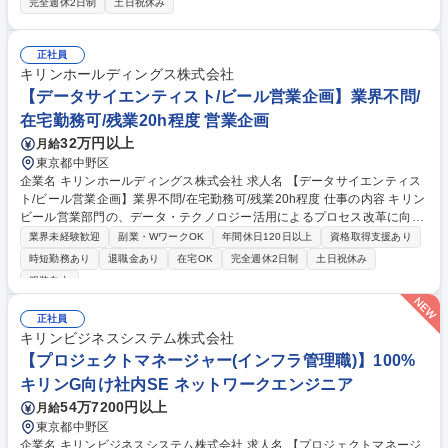
完全週休2日制
土日祝休み
ー担当社数併せて30社ほど管理いただきます。【担当組織の業務内容】■
卸問屋・チェーン本部商談 ■大手専門店店頭フォロー ■展示会対応等 【マ
ネジメント人数】5名程度のマネジメント 【担当エリア】東日本エリア
正社員
【出張の頻度】月1回程度（担当・時期により変動） ※就業内容の変更範
キリンホールディングス株式会社
囲：当社業務全般 募集職種 【営業/東日本営業課長職候補】黒と黄色の有
【データサイエンティスト/ビール営業企画】業界不問/
名スケッチブックのメーカー
在宅勤務可/残業20h程度 営業企画
32万円以上
月給
東京都中野区
企業名 キリンホールディングス株式会社 求人名 【データサイエンティス
ト/ビール営業企画】業界不問/在宅勤務可/残業20h程度 仕事の内容 キリン
ビール営業部門の、データ・テクノロジー活用によるプロセス改革に向
け、データ活用を推進いただくポジションです。数百万規模のデータを扱
業界未経験歓迎
副業・WワークOK
年間休日120日以上
資格取得支援あり
い、営業行動最適化に向けて試行錯誤いただきます。 【詳細】■営業プロ
時短勤務あり
退職金あり
在宅OK
完全週休2日制
土日祝休み
セスの課題抽出と標準化の推進 ■各種ツールを活用した営業活動の効率
服装自由
化・高速化の企画立案 ■PoC（概念実証）の実施と検証 ■現場展開に向け
た改善活動と定着支援 ■テクノロジーを活用した新しい営業スタイルの構
正社員
築と推進 ※現在データ活用を中心で担っているメンバー1名と共に業務を
キリンビジネスシステム株式会社
進めていただきます。 募集職種 【データサイエンティスト/ビール営業企
【プロジェクトマネージャー(インフラ管理職)】100%
画】業界不問/在宅勤務可/残業20h程度
キリンG向け社内SE ネットワークエンジニア
54万7200円以上
月給
東京都中野区
企業名 キリンビジネスシステム株式会社 求人名 【プロジェクトマネージ