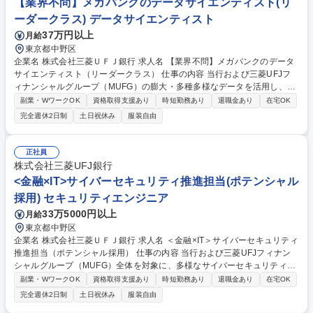
【業界不問】メガバンクのデータサイエンティスト(リ
ーダークラス) データサイエンティスト
37万円以上
月給
東京都中野区
企業名 株式会社三菱ＵＦＪ銀行 求人名 【業界不問】メガバンクのデータ
サイエンティスト（リーダークラス） 仕事の内容 当行および三菱UFJフ
ィナンシャルグループ（MUFG）の膨大・多種多様なデータを活用し、グ
ループ・銀行全体や各業務部門のデータ分析企画からビジネス成果の創出
副業・WワークOK
資格取得支援あり
時短勤務あり
退職金あり
在宅OK
まで一気通貫で伴走いただきます。 ■業務部門のマネジメントと協働での
完全週休2日制
土日祝休み
服装自由
データサイエンスを活用したビジネス戦略の方針検討■プレイングマネジ
ャーとしてのデータ収集・分析体制の設計・構築および実務（解析・可視
化・評価）を通じた具体的な施策の立案・推進、継続的な運用・改善 ＜案
正社員
件例＞・取引履歴や営業記録に基づく顧客動向分析および営業担当者への
株式会社三菱UFJ銀行
レコメンド・生成系AIを用いたコールセンター業務の高度化 ・不正な資金
<金融×IT>サイバーセキュリティ推進担当(ポテンシャル
移動・口座利用の検知 募集職種 【業界不問】メガバンクのデータサイエ
採用) セキュリティエンジニア
ンティスト（リーダークラス）
33万5000円以上
月給
東京都中野区
企業名 株式会社三菱ＵＦＪ銀行 求人名 ＜金融×IT＞サイバーセキュリティ
推進担当（ポテンシャル採用） 仕事の内容 当行および三菱UFJフィナン
シャルグループ（MUFG）全体を対象に、多様なサイバーセキュリティ関
連業務を推進いただきます。 ※既に一定のスキル・ご経験をお持ちの方
副業・WワークOK
資格取得支援あり
時短勤務あり
退職金あり
在宅OK
は、各領域毎の求人にご応募ください。 具体的には下記のような業務を想
完全週休2日制
土日祝休み
服装自由
定しています。 ■サイバーセキュリティ戦略策定や各組織へのセキュリテ