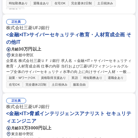
す。 具体的には下記のような業務内容を想定しています。 ■ITILに基づい
時短勤務あり
退職金あり
在宅OK
完全週休2日制
土日祝休み
たインシデント管理・問題管理の仕組みの整備、障害原因の分析や再発防
服装自由
止策の高度化 ■コンティンジェンシープランの実効性向上に向けた見直し
や訓練の企画、レジリエンス強化の中期計画策定 ■障害発生時の初動対応
正社員
リードおよび復旧判断の支援、関係部門・経営層への迅速な状況報告 募集
株式会社三菱UFJ銀行
職種 ＜金融×IT＞メガバンク・グループのITレジリエンス強化担当
<金融×IT>サイバーセキュリティ教育・人材育成企画 そ
の他IT
30万円以上
月給
東京都中野区
企業名 株式会社三菱ＵＦＪ銀行 求人名 ＜金融×IT＞サイバーセキュリティ
教育・人材育成企画 仕事の内容 当行および三菱UFJフィナンシャルグル
ープ全体のサイバーセキュリティ水準の向上に向けサイバー人材・一般従
業員・経営陣等それぞれについて人材像や育成体系を定義し、戦略立案か
副業・WワークOK
資格取得支援あり
英語
時短勤務あり
退職金あり
ら実行推進までをお任せします。 具体的には以下のような業務を想定して
在宅OK
完全週休2日制
土日祝休み
服装自由
います。 ■MUFGグループ全体のサイバーセキュリティ人材育成体系の設
計・高度化 ■全社横断のセキュリティ啓発施策の企画・実行 ■経営層向け
のセキュリティ教育の実施 ■サイバーセキュリティに関する研修の運営統
正社員
括および一部講師対応 ■教育施策の効果測定および改善サイクルの確立 募
株式会社三菱UFJ銀行
集職種 ＜金融×IT＞サイバーセキュリティ教育・人材育成企画
<金融×IT>脅威インテリジェンスアナリスト セキュリテ
ィエンジニア
33万3000円以上
月給
東京都中野区