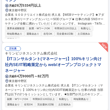
26万5334円以上
月給
東京都中野区
企業名 ＳＯＤクリエイト株式会社 求人名 【WEBマーケティング】★アダ
ルト業界のリーディングカンパニーSODグループ★ 仕事の内容 SNSマー
ケティング全般に携わっていただくポジションです。 Instagram・TikTo
k・YouTubeといった主要プラットフォームを対象に、企画立案から動画
業界未経験歓迎
副業・WワークOK
年間休日120日以上
転勤なし
制作、投稿、効果検証まで一連の流れを幅広く担当していただきます。 ■
時短勤務あり
退職金あり
在宅OK
完全週休2日制
土日祝休み
SNSマーケティングの企画・実行 ■トレンドを反映した施策立案とアカウ
服装自由
ント運用 ■効果測定・分析に基づく改善提案とPDCA運用 募集職種 【WE
Bマーケティング】★アダルト業界のリーディングカンパニーSODグルー
正社員
プ★
キリンビジネスシステム株式会社
【ITコンサルタント(マネージャー)】100%キリン向け
社内SE/IT戦略策定から web/オープンプロジェクトマ
ネージャー
64万9000円～82万円
月給
東京都中野区
企業名 キリンビジネスシステム株式会社 求人名 【ITコンサルタント（マ
ネージャー）】100%キリン向け社内SE/IT戦略策定から 仕事の内容 当部
門は以下の2つをミッションとしています。 ■当部門が川上のキリングル
ープ会社・部門別デジタルIT戦略の策定から川下の個別案件実行・評価ま
副業・WワークOK
年間休日120日以上
転勤なし
時短勤務あり
で参画し、投資効果を最大化させる。 ■実行済み案件に対し、定期または
退職金あり
在宅OK
完全週休2日制
土日祝休み
発生都度リスクマネジメントを行い、安心・安全を確保する。 【業務詳