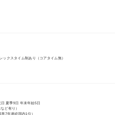
レックスタイム制あり（コアタイム無）

日 夏季9日 年末年始5日

など有り）

得率7年連続国内1位）