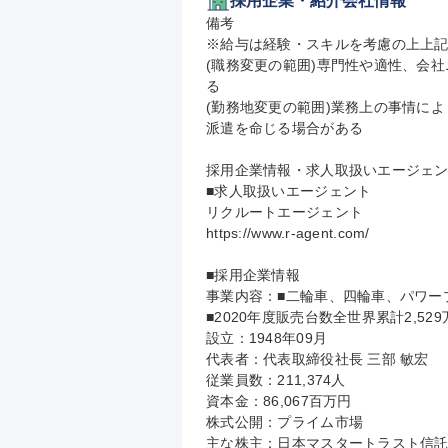
採用企業・紹介会社情報
備考

※給与は経験・スキルを考慮の上上記
(職務変更の範囲)専門性や適性、会
る

(勤務地変更の範囲)業務上の事情に
派遣を命じる場合がある

採用企業情報・求人取扱いエージェン
■求人取扱いエージェント

リクルートエージェント

https://www.r-agent.com/

■採用企業情報

事業内容：■二輪車、四輪車、パワープ
■2020年度販売台数全世界累計2,529万
設立：1948年09月

代表者：代表取締役社長 三部 敏宏

従業員数：211,374人

資本金：86,067百万円

株式公開：プライム市場

主な株主：日本マスタートラスト信託銀行