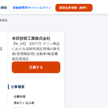
企業様
登録者専用サイトへログイン
新規会員登録（無料）
品質保証
本田技研工業株式会社
【M_59】【2077】マリン商品
/
における信頼性保証領域の責任
者(管理職採用) 自動車/輸送機
器品質保証
応募する
仕事概要
仕事内容
求めている人材