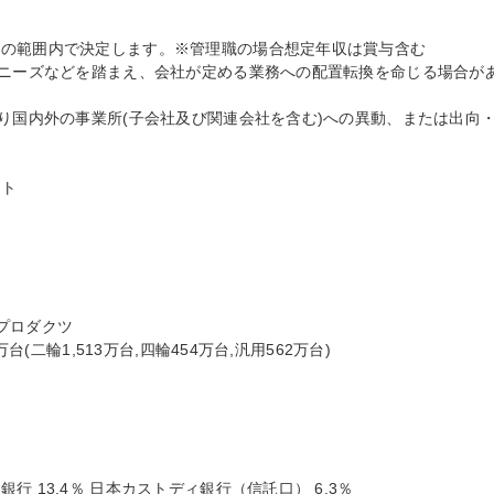
の範囲内で決定します。※管理職の場合想定年収は賞与含む

社ニーズなどを踏まえ、会社が定める業務への配置転換を命じる場合が
より国内外の事業所(子会社及び関連会社を含む)への異動、または出向
ト

ロダクツ

台(二輪1,513万台,四輪454万台,汎用562万台)

 13.4％ 日本カストディ銀行（信託口） 6.3％
