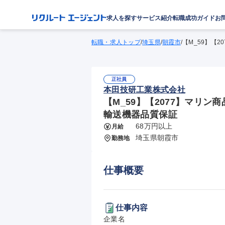
求人を探す
サービス紹介
転職成功ガイド
お
転職・求人トップ
/
埼玉県
/
朝霞市
/
【M_59】【
正社員
本田技研工業株式会社
【M_59】【2077】マリン
輸送機器品質保証
68万円以上
月給
埼玉県朝霞市
勤務地
仕事概要
仕事内容
企業名
