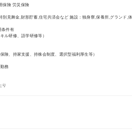
保険 労災保険

特別見舞金,財形貯蓄,住宅共済会など 施設：独身寮,保養所,グランド,
条件有

キル研修、語学研修等）

保険、持家支援、持株会制度、選択型福利厚生等）

勤務

たり