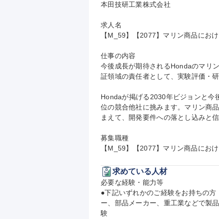
本田技研工業株式会社

求人名

【M_59】【2077】マリン商品に
仕事の内容

今後成長が期待されるHondaのマ
証領域の責任者として、実験評価・研
Hondaが掲げる2030年ビジョン
位の競合他社に挑みます。マリン商
まえて、開発要件への落とし込みと信
募集職種

【M_59】【2077】マリン商品に
求めている人材
必要な経験・能力等

●下記いずれかのご経験をお持ちの方
ー、部品メーカー、重工業などで製
験
