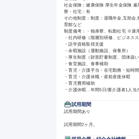
社会保険：健康保険 厚生年金保険 雇用
寮・社宅：有

その他制度：制度：退職年金,互助会,
育館など

制度備考：・独身寮、転勤社宅 ※適用
・社内研修（階層別研修、ビジネスス
・語学資格取得支援

・余暇施設（運動施設、保養所）

・厚生制度（財形貯蓄制度、団体扱い
・食堂施設、食事補助

・育児・介護手当・在宅勤務・短時間
・育児・介護休職・産前産後休暇

・育児費用補助

・介護休暇…年間5日/要介護者1人当
試用期間
試用期間あり

試用期間2ヶ月。