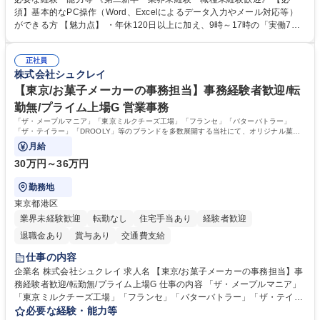
入力業務】 ・医師（会員）の住所変更、個人情報のシステム登録・更新
須】基本的なPC操作（Word、Excelによるデータ入力やメール対応等）
・年会費の徴収管理や入金データの照合確認 【問い合わせ対応】 ・会員
ができる方 【魅力点】 ・年休120日以上に加え、9時～17時の「実働7時
（医師）からの電話、FAX、ネット申請に伴う相談受付 ・複雑な案件のへ
間勤務」で残業も少なくワークライフバランスは抜群です。 【将来的な業
のエスカレーション・連携対応 募集職種 第二新卒歓迎！【正社員事務】
務（各種委員会運営）】 ・学会内における各種委員会のスケジュール調
年休120日/デスクワーク中心で残業少なめ
正社員
整、資料作成、当日の運営サポート 学歴・資格 学歴：大学院 大学 語学
株式会社シュクレイ
力： 資格：
【東京/お菓子メーカーの事務担当】事務経験者歓迎/転
勤無/プライム上場G 営業事務
「ザ・メープルマニア」「東京ミルクチーズ工場」「フランセ」「バターバトラー」
「ザ・テイラー」「DROOLY」等のブランドを多数展開する当社にて、オリジナル菓子
ブランド商品の事務業務をお任せいたします。
月給
30万円～36万円
勤務地
東京都港区
業界未経験歓迎
転勤なし
住宅手当あり
経験者歓迎
退職金あり
賞与あり
交通費支給
仕事の内容
企業名 株式会社シュクレイ 求人名 【東京/お菓子メーカーの事務担当】事
務経験者歓迎/転勤無/プライム上場G 仕事の内容 「ザ・メープルマニア」
「東京ミルクチーズ工場」「フランセ」「バターバトラー」「ザ・テイラ
ー」「DROOLY」等のブランドを多数展開する当社にて、オリジナル菓子
必要な経験・能力等