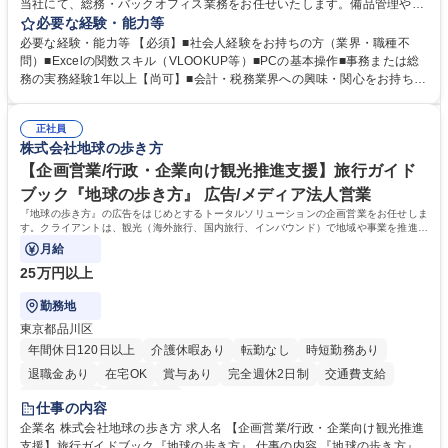
当社にて、総務・バックオフィス業務をお任せいたします。備品管理や来
客対応から、経理サポート、社会保険手続き、さらには新たなシステム導
必要な経験・能力等
入の検討まで、幅広く組織を支える役割です。 ■備品発注・在庫管理、郵
必要な経験・能力等 【必須】■社会人経験をお持ちの方（業界・職種不
送物対応、電話・来客対応 ■金融機関への外出業務（入出金管理補助）、
問）■Excelの関数スキル（VLOOKUP等）■PCの基本操作■事務または総
福利厚生・社内イベントの運営管理 ■社内ルールの整備、職場環境の改善
務の実務経験1年以上【尚可】■会計・税務業界への興味・関心をお持ちの
提案、備品選定 ■請求書発行・管理等の経理サポート、社会保険関連の書
方 【求める人物像】 ■自ら課題を見つけ改善提案ができる主体性のある方
類手続き ■税理士業務の補助（書類作成・データ入力支援） ■ITツールや
■周囲と円滑に連携し、柔軟な対応ができる方。 【女性歓迎！】※ポジテ
社内新システムの導入検討・比較検証 募集職種 【新橋/総務】女性歓迎※
正社員
ィブアクション 学歴・資格 学歴：大学院 大学 高専 短大 専修学校 高校 語
株式会社地球の歩き方
ポジティブアクション／年休126日／土日祝休
学力： 資格：
【企画営業/行政・企業向け観光推進支援】旅行ガイド
ブック『地球の歩き方』 広告/メディア法人営業
『地球の歩き方』の広告をはじめとするトータルソリューションの企画営業をお任せしま
す。クライアントは、観光（海外旅行、国内旅行、インバウンド）で地域や事業を推進し
たい国内外の行政や企業です。
月給
25万円以上
勤務地
東京都品川区
年間休日120日以上
介護休暇あり
転勤なし
時短勤務あり
退職金あり
在宅OK
賞与あり
完全週休2日制
交通費支給
駅近5分以内
土日祝休み
仕事の内容
企業名 株式会社地球の歩き方 求人名 【企画営業/行政・企業向け観光推進
支援】旅行ガイドブック『地球の歩き方』 仕事の内容 『地球の歩き方』