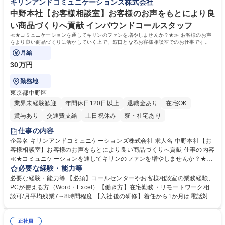
キリンアンドコミュニケーションズ株式会社
へ配属。※業務内容変更の範囲：会社の定める業務 募集職種 【都庁グル
事業の他、新宿駅西口広場内に設置された照明を兼ねた広告「ブライトサ
ープ】総合職（事務）◇残業月平均9時間未満／有給年平均16日取得
イン」の管理運営を行うなど、事業収益を生み出す活動を積極的に行って
中野本社【お客様相談室】お客様のお声をもとにより良
います。 学歴・資格 学歴：大学院 大学 高専 短大 専修学校 高校 語学力：
い商品づくりへ貢献 インバウンドコールスタッフ
資格：
≪★コミュニケーションを通してキリンのファンを増やしませんか？★≫ お客様のお声
をより良い商品づくりに活かしていく上で、窓口となるお客様相談室でのお仕事です。
月給
30万円
勤務地
東京都中野区
業界未経験歓迎
年間休日120日以上
退職金あり
在宅OK
賞与あり
交通費支給
土日祝休み
寮・社宅あり
仕事の内容
企業名 キリンアンドコミュニケーションズ株式会社 求人名 中野本社【お
客様相談室】お客様のお声をもとにより良い商品づくりへ貢献 仕事の内容
≪★コミュニケーションを通してキリンのファンを増やしませんか？★≫
お客様のお声をより良い商品づくりに活かしていく上で、窓口となるお客
必要な経験・能力等
様相談室でのお仕事です。 日々お客様からいただくキリングループへのご
必要な経験・能力等 【必須】コールセンターやお客様相談室の業務経験、
意見を、企業活動に活かしています。お客様からの声に迅速かつ誠意をも
PCが使える方（Word・Excel）【働き方】在宅勤務・リモートワーク相
って対応、情報提供するとともにグループ内活動に反映しています。 【具
談可/月平均残業7～8時間程度 【入社後の研修】着任から1か月は電話対応
体的には】電話応対、メール、お手紙対応、ご指摘品調査報告書作成、有
のOJTを中心に実施し、電話対応に慣れた段階でメール・手紙のOJTを実
人チャットボット対応など。 【1日の対応件数】■電話：月間一人当たり
施する予定です。独り立ち以降もしっかりフォローする体制を整えていま
平均100件前後■メール・手紙：同上40件前後 募集職種 中野本社【お客様
正社員
すのでご安心ください。 【当社について】キリングループの広報機能を担