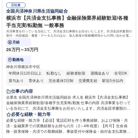
算補助 ※3～5年程度を目安に、徐々に決算業務へ業務範囲を広げていく
タートできる点です。まずは仕訳入力や振込業務など基礎的な業務から担
想定です。 募集職種 未経験歓迎【経理/みなとみらい】プライム上場/残業
正社員
当し、3～5年をかけて月次決算・四半期決算・開示資料作成補助などへス
全国共済神奈川県生活協同組合
ほぼなし/年休123日
テップアップできます。また、残業は通常月ほぼなく、決算月でも10時間
未満のため、無理なく経理として専門性を身につけられる環境です。 学
横浜市【共済金支払事務】金融保険業界経験歓迎/各種
歴・資格 学歴：大学院 大学 高専 短大 専修学校 高校 語学力： 資格：日商
手当充実/転勤無 一般事務
簿記検定1級 日商簿記検定2級
共済事業を行っている当社にて、共済金支払事務をお任せいたします。共済金請求書類の
受付・内容確認・審査・データ入力のほか、加入者様や医療機関等からの問い合わせ電話
対応や書類発送等を担当します。
月給
26万円～35万円
勤務地
神奈川県横浜市中区
年間休日120日以上
転勤なし
経験者歓迎
退職金あり
在宅OK
賞与あり
育休あり
完全週休2日制
交通費支給
駅近5分以内
土日祝休み
仕事の内容
企業名 全国共済神奈川県生活協同組合 求人名 横浜市【共済金支払事務】
金融保険業界経験歓迎/各種手当充実/転勤無 仕事の内容 共済事業を行って
いる当社にて、共済金支払事務をお任せいたします。共済金請求書類の受
付・内容確認・審査・データ入力のほか、加入者様や医療機関等からの問
必要な経験・能力等
い合わせ電話対応や書類発送等を担当します。 ■共済金請求書類の受付、
必要な経験・能力等 【必須】電話応対を伴う事務経験、および保険・共
内容確認、および共済金支払に関する審査・事務処理業務全般を担当 ■専
済・金融業界での実務経験をお持ちの方（2～4年程度）【尚可】生命保
用システムへのデータ入力、各種必要書類の作成・発送作業 ■加入者様や
険・損害保険・共済での勤務経験、事故受付や保険金・給付金支払業務経
医療機関等からの各種問い合わせに対する丁寧かつ迅速な電話応対 ■現場
験がある方 【求める人物像】■相手の立場に立った丁寧な対応ができる方