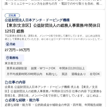
・入社後は商品について覚えることから始め、先輩社員OJTと共に業務を
識・コミュニケーション力をお持ちの方 ・電話でのやり取りを含め、相手
進めて頂きます。未経験から始めた方も多数活躍中です。 [業務内容の変
の要件を正しく理解し対応できる方 ・数量・在庫・出荷数などの数値を正
更の範囲:会社の定める業務] 募集職種 受発注事務◆年休125日・年収400
確に扱う業務に抵抗がない方 ・PCを業務で日常的に使用しており、四則
万～・残業10H◆食品原料・健康食品の商社
正社員
演算ができる方 ・業務ルールや指示を理解し、行動できる方 学歴・資格
公益財団法人日本アンチ・ドーピング機構
学歴：大学院 大学 短大 語学力： 資格：
【東京/文京区】公益財団法人の総務人事業務/年間休日
125日 総務
下記業務を部長1名、課長1名、メンバー2名で分担して遂行しています。 はじめは担当
者として業務を覚えていただき、ゆくゆくはリーダーやマネージャーポジションとして活
躍いただくことを期待しています。
月給
27万円～35万円
勤務地
東京都文京区
業界未経験歓迎
副業・WワークOK
年間休日120日以上
月平均残業時間20時間以内
転勤なし
英語
退職金あり
在宅OK
賞与あり
育休あり
完全週休2日制
交通費支給
土日祝休み
仕事の内容
食事補助あり
企業名 公益財団法人日本アンチ・ドーピング機構 求人名 【東京／文京
区】公益財団法人の総務人事業務／年間休日125日 仕事の内容 下記業務を
部長1名、課長1名、メンバー2名で分担して遂行しています。 はじめは担
当者として業務を覚えていただき、ゆくゆくはリーダーやマネージャーポ
必要な経験・能力等
ジションとして活躍いただくことを期待しています。 【総務・人事グルー
必要な経験・能力等 ・公的助成金や補助金の申請・四半期、年間報告経験