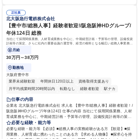
ます。 ・将来的な広がり：総務・採用・教育・税務対応・経営企画等。
者は早期にご活躍いただけます。 ■チームで仕事を推進できる方■将来は
★メンバーがマンツーマンで丁寧に教えるため、ご経験が浅くても安心！
マネジメント職として活躍したい 【尚可】■人事、労務、採用、教育業務
幅広く経験を積みたい意欲がある方に最適な環境です。 募集職種 【総
正社員
のご経験 ■労務管理（給与計算・社会保険手続き・勤怠管理など）の経験
北大阪急行電鉄株式会社
務・人事】未経験歓迎/日立グループ/組織運営を支えるゼネラリストを目
■衛生管理者の資格をお持ちの方 学歴・資格 学歴：大学院 大学 高専 短大
指す
専修学校 高校 語学力： 資格：
【豊中市/総務人事】経験者歓迎!/阪急阪神HDグループ/
年休124日 総務
当社にて採用関係業務、人材育成業務を中心に、中期経営計画・予算等の管理、設備投資
計画等の策定、さらに社内の重要会議の運営等、経営の根幹となる幅広い総務人事業務全
般を担当していただきます。
月給
30万円～38万円
勤務地
大阪府豊中市
業界未経験歓迎
年間休日120日以上
資格取得支援あり
月平均残業時間20時間以内
転勤なし
経験者歓迎
駅ナカ
退職金あり
完全週休2日制
交通費支給
駅近5分以内
仕事の内容
土日祝休み
服装自由
昼食補助あり
食事補助あり
企業名 北大阪急行電鉄株式会社 求人名 【豊中市/総務人事】経験者歓迎！/
阪急阪神HDグループ/年休124日 仕事の内容 当社にて採用関係業務、人材
育成業務を中心に、中期経営計画・予算等の管理、設備投資計画等の策
定、さらに社内の重要会議の運営等、経営の根幹となる幅広い総務人事業
必要な経験・能力等
務全般を担当していただきます。 【主な業務内容】 ■採用関係業務および
必要な経験・能力等 【必須】■総務人事の実務経験がある方 【歓迎】■採
人材育成(社員研修)業務の推進 ■中期経営計画および予算等の管理 ■設備
用業務、人材育成に携わったことのある方 【求める人物像】 ■探求心を持