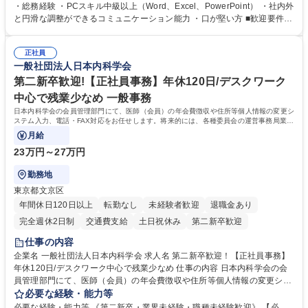
プの業務内容】 ・人事制度関連 ・採用活動 ・教育研修の企画、実行 ・勤
・総務経験 ・PCスキル中級以上（Word、Excel、PowerPoint） ・社内外
怠管理 ・官公庁への各種提出 ・法定の会議運営（評議員会、理事会） ・
と円滑な調整ができるコミュニケーション能力 ・口が堅い方 ■歓迎要件
コンプライアンス ・内部規程やルールの管理、整備、文書管理 ・契約関
・採用業務経験 ・英語に抵抗がない方 ・営業経験 学歴・資格 学歴：大学
連 ・衛生管理 ・防災関連・公的助成金の管理・オフィス、ファシリティ
院 大学 高専 短大 専修学校 高校 語学力： 資格：
管理 ・福利厚生関連 ・職員からの問合せ、相談対応 ・その他日常の総務
正社員
一般社団法人日本内科学会
業務全般 募集職種 【東京／文京区】公益財団法人の総務人事業務／年間
休日125日
第二新卒歓迎!【正社員事務】年休120日/デスクワーク
中心で残業少なめ 一般事務
日本内科学会の会員管理部門にて、医師（会員）の年会費徴収や住所等個人情報の変更シ
ステム入力、電話・FAX対応をお任せします。将来的には、各種委員会の運営事務局業務
などにも幅広く携わっていただきます。
月給
23万円～27万円
勤務地
東京都文京区
年間休日120日以上
転勤なし
未経験者歓迎
退職金あり
完全週休2日制
交通費支給
土日祝休み
第二新卒歓迎
仕事の内容
企業名 一般社団法人日本内科学会 求人名 第二新卒歓迎！【正社員事務】
年休120日/デスクワーク中心で残業少なめ 仕事の内容 日本内科学会の会
員管理部門にて、医師（会員）の年会費徴収や住所等個人情報の変更シス
テム入力、電話・FAX対応をお任せします。将来的には、各種委員会の運
必要な経験・能力等
営事務局業務などにも幅広く携わっていただきます。 【会員管理・データ
必要な経験・能力等 《第二新卒・業界未経験・職種未経験歓迎》 【必