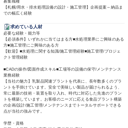
募集職種

【札幌/用水・排水処理設備の設計・施工管理】企画提案～納品ま
での幅広く経験
求めている人材
必要な経験・能力等

【必須条件】いずれかに当てはまる方■水処理業界にご興味のある
方■施工管理にご興味のある方

【歓迎】■水処理に関する知識/施工管理経験■施工管理/プロジェ
クト管理経験

■CADの操作/図面作成スキル■工場等の設備の保守/メンテナンス
業務経験

【当社の魅力】乳製品関連プラントを代表に、長年数多くのプラ
ントを手掛けています。安全で美味しい製品が届けられるよう、
常に最新の技術・装置を取り入れ、時代に対応した先進のプラン
トを構築しています。お客様のニーズに応える食品プラント構築
の企画/設計/施工管理/メンテナンスまでトータルサポートできる
点が当社の強みです。

学歴・資格
