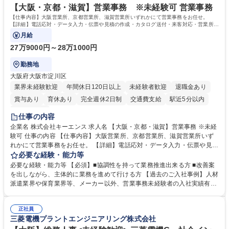
【大阪・京都・滋賀】営業事務 ※未経験可 営業事務
【仕事内容】大阪営業所、京都営業所、滋賀営業所いずれかにて営業事務をお任せ。
【詳細】電話応対・データ入力・伝票や見積の作成・カタログ送付・来客対応・営業所内
で発生する事務業務や業務改善をお任せ。
月給
27万9000円～28万1000円
勤務地
大阪府大阪市淀川区
業界未経験歓迎
年間休日120日以上
未経験者歓迎
退職金あり
賞与あり
育休あり
完全週休2日制
交通費支給
駅近5分以内
土日祝休み
仕事の内容
企業名 株式会社キーエンス 求人名 【大阪・京都・滋賀】営業事務 ※未経
験可 仕事の内容 【仕事内容】大阪営業所、京都営業所、滋賀営業所いず
れかにて営業事務をお任せ。 【詳細】電話応対・データ入力・伝票や見積
の作成・カタログ送付・来客対応・営業所内で発生する事務業務や業務改
必要な経験・能力等
善をお任せ。 【教育制度】ご入社後、育成担当とペアになりながらOJTに
必要な経験・能力等 【必須】■協調性を持って業務推進出来る方 ■改善案
て業務を覚えていただくことが可能です。業務システムがきちんと構築さ
を出しながら、主体的に業務を進めて行ける方 【過去のご入社事例】人材
れているため、スムーズに仕事に慣れることができる環境です。また、
派遣業界や保育業界等、メーカー以外、営業事務未経験者の入社実績有
「チームで成果を出す文化」があり、良いやり方を積極的に共有しながら
【当社の事務職について】単なる事務ではなく主体性を発揮したサポート
常に改善を目指す風土のため、安心して業務に取り組んでいただけます。
により、キーエンスの付加価値向上に貢献します。ベースの定型業務に加
募集職種 【大阪・京都・滋賀】営業事務 ※未経験可
正社員
えて、お客様や社員の状況に合わせ、能動的なサポート、改善の動きも期
三菱電機プラントエンジニアリング株式会社
待され。組織を支えるスペシャリストとして、チームに貢献し、結果的に