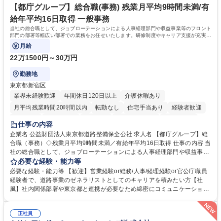
【都庁グループ】総合職(事務) 残業月平均9時間未満/有
給年平均16日取得 一般事務
当社の総合職として、ジョブローテーションによる人事経理部門や収益事業等のフロント
部門の部署等幅広い部署での業務をお任せいたします。研修制度やキャリア支援が充実し
ております！ ※下記業務詳細
月給
22万1500円～30万円
勤務地
東京都新宿区
業界未経験歓迎
年間休日120日以上
介護休暇あり
月平均残業時間20時間以内
転勤なし
住宅手当あり
経験者歓迎
研修あり
退職金あり
賞与あり
完全週休2日制
交通費支給
仕事の内容
駅近5分以内
資格取得手当あり
食事補助あり
企業名 公益財団法人東京都道路整備保全公社 求人名 【都庁グループ】総
合職（事務）◇残業月平均9時間未満／有給年平均16日取得 仕事の内容 当
社の総合職として、ジョブローテーションによる人事経理部門や収益事業
等のフロント部門の部署等幅広い部署での業務をお任せいたします。研修
必要な経験・能力等
制度やキャリア支援が充実しております！ ※下記業務詳細 【業務詳細】■
必要な経験・能力等 【歓迎】営業経験or総務/人事/経理経験or官公庁職員
管理部門：広報、人事、経理など当公社の運営に係る管理業務 ■収益部
経験者で、道路事業のゼネラリストとしてのキャリアを積みたい方【社
門：駐車場の新規開拓、管理運営、新宿駅西口広場の「イベントコーナ
風】社内関係部署や東京都と連携が必要なため綿密にコミュニケーション
ー」などの管理運営 ■道路部門：整備の急がれる骨格幹線道路や木造住宅
を図っています。 【業務の魅力】■幅広く携われる：総合職（事務）で
密集地域の特定整備路線の用地取得、道路に関する普及啓発事業、都内の
は、駐車場の管理運営や道路用地の取得、公益財団法人の中枢を担う管理
道路施設や道路工事現場の見学ツアー事業 ※入社後は上記いずれかの部門
正社員
部門など多岐に渡る業務を経験できます。 ■様々なプロジェクト：駐車場