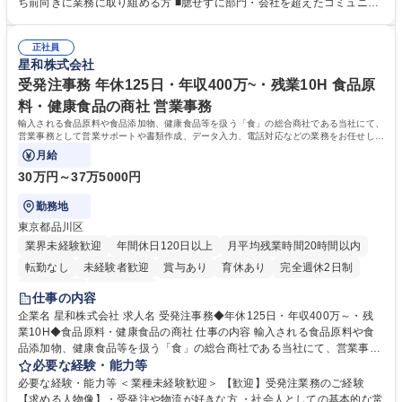
投資計画等の策定 ■社内の重要会議の運営 ■その他総務人事業務全般 【入
ち前向きに業務に取り組める方 ■臆せずに部門・会社を超えたコミュニケ
社後】入社後は採用や育成をメインに担当し将来的には経営根幹に関わる
ーションの取れる方 ■自分で考えて行動のできる方 ■第二の創業期を迎え
総務人事業務全般へ幅広く従事していただきます。 募集職種 【豊中市/総
る当社で組織の次代を担うネクスト人材として長期的に成長したい方 ■周
務人事】経験者歓迎！/阪急阪神HDグループ/年休124日
正社員
囲のメンバーと協調しつつ主体性を持って能動的に業務を推進できる方 学
星和株式会社
歴・資格 学歴：大学院 大学 高専 短大 専修学校 高校 語学力： 資格：
受発注事務 年休125日・年収400万~・残業10H 食品原
料・健康食品の商社 営業事務
輸入される食品原料や食品添加物、健康食品等を扱う「食」の総合商社である当社にて、
営業事務として営業サポートや書類作成、データ入力、電話対応などの業務をお任せしま
す。
月給
30万円～37万5000円
勤務地
東京都品川区
業界未経験歓迎
年間休日120日以上
月平均残業時間20時間以内
転勤なし
未経験者歓迎
賞与あり
育休あり
完全週休2日制
交通費支給
土日祝休み
仕事の内容
企業名 星和株式会社 求人名 受発注事務◆年休125日・年収400万～・残
業10H◆食品原料・健康食品の商社 仕事の内容 輸入される食品原料や食
品添加物、健康食品等を扱う「食」の総合商社である当社にて、営業事務
として営業サポートや書類作成、データ入力、電話対応などの業務をお任
必要な経験・能力等
せします。 ・受注／出荷指示／売上管理／仕入管理／在庫管理／お客様や
必要な経験・能力等 ＜業種未経験歓迎＞ 【歓迎】受発注業務のご経験
倉庫と電話確認など、販売に関わる事務、営業サポートをお願いします。
【求める人物像】・受発注や物流が好きな方 ・社会人としての基本的な常