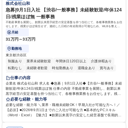
株式会社山和
相談室】お客様のお声をもとにより良い商品づくりへ貢献
う会社として、お客様との出会いを大切にし、磨き上げたホスピタリティ
を込めてコミュニケーションをとりながら広報関連業務を行っておりま
急募|9月1日入社 【渋谷/一般事務】未経験歓迎/年休124
す。 学歴・資格 学歴：大学院 大学 高専 短大 専修学校 高校 語学力： 資
日/残業ほぼ無 一般事務
格：
不動産事業を展開し、創業以来黒字経営の安定基盤を持つ当社にて、各種事務業務をお任
せします。残業がほぼ発生せず、連続した日程の有給取得が可能なため、WLBを整えた
い方にお勧めの環境です！
月給
31万円～33万円
勤務地
東京都渋谷区
制服あり
業界未経験歓迎
年間休日120日以上
介護休暇あり
転勤なし
未経験者歓迎
時短勤務あり
退職金あり
賞与あり
育休あり
完全週休2日制
交通費支給
土日祝休み
仕事の内容
企業名 株式会社山和 求人名 ◆急募｜9月1日入社◆【渋谷/一般事務】未経
験歓迎/年休124日/残業ほぼ無 仕事の内容 不動産事業を展開し、創業以来
黒字経営の安定基盤を持つ当社にて、各種事務業務をお任せします。残業
がほぼ発生せず、連続した日程の有給取得が可能なため、WLBを整えたい
必要な経験・能力等
方にお勧めの環境です！ 入社後はOJTを通じて丁寧に研修を行いますの
必要な経験・能力等 ＼業界・職種未経験OK！早期入社が可能な方へ！／
で、事務未経験の方でも安心して臨むことができます。 【業務詳細】■電
【必須】■2026年9月1日までのご入社が可能な方 ■基本的なPCスキル
話・来客対応 ■物件の鍵や社内の備品管理 ■データ入力や書類作成 ■契約
（Word・Excel） 【魅力】 ■創業以来黒字の安定した経営基盤で長期的に
書などのファイリング ■郵送物の仕訳・発送 など 募集職種 ◆急募｜9月1
安心して働ける環境 ■残業ほぼなしで働きやすさ抜群、プライベートとの
日入社◆【渋谷/一般事務】未経験歓迎/年休124日/残業ほぼ無
両立が可能 ■有給取得を積極的に推奨、年間10日程度の取得実績 ■1ヶ月