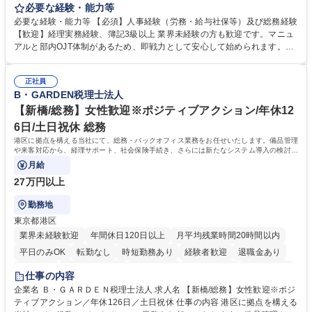
をお任せします。 労務と総務の業務をバランスよく担当し、ゆくゆくは制
必要な経験・能力等
度改定などのコア業務にも挑戦できる、やりがいある環境です。 ■勤怠管
必要な経験・能力等 【必須】人事経験（労務・給与社保等）及び総務経験
理、給与計算、社会保険手続き、年末調整等の労務管理全般 ■入退社手続
【歓迎】経理実務経験、簿記3級以上 業界未経験の方も歓迎です。マニュ
き、社内規定の改定や人事制度改定などのコア業務 ■社内イベントの企画
アルと部内OJT体制があるため、即戦力として安心して始められます。
運営やその他総務業務全般 ※労務と総務を1：1の割合でお任せ。 入社後
【魅力・やりがい】森ビルGの安定基盤で労務から総務まで幅広く携われ
は部内のOJTを中心に、あなたの経験に合わせて不足している部分はいつ
ます。定型業務に留まらず、社内規定や人事制度の改定など会社のコア業
でも質問・相談できる環境が整っているため、安心して成長できます。 募
正社員
務に挑戦できるため、自身の成長と組織への貢献度をダイレクトに実感で
B・GARDEN税理士法人
集職種 【森ビルG】人事・総務◆賞与5ヶ月◆年休120日◆残業少なめ◆
きます。 残業少なめ、週1日リモート可など、ワークライフバランスを保
リモート可
ち長期活躍できる環境です。 「これまでの幅広い経験を活かし、長期的な
【新橋/総務】女性歓迎※ポジティブアクション/年休12
キャリアを築きたい」という前向きな意欲と挑戦を全力で応援します。 学
6日/土日祝休 総務
歴・資格 学歴：大学院 大学 高専 短大 専修学校 高校 語学力： 資格：日商
港区に拠点を構える当社にて、総務・バックオフィス業務をお任せいたします。備品管理
簿記検定1級 日商簿記検定2級 日商簿記検定3級
や来客対応から、経理サポート、社会保険手続き、さらには新たなシステム導入の検討ま
で、幅広く組織を支える役割です。
月給
27万円以上
勤務地
東京都港区
業界未経験歓迎
年間休日120日以上
月平均残業時間20時間以内
平日のみOK
転勤なし
時短勤務あり
経験者歓迎
退職金あり
賞与あり
完全週休2日制
交通費支給
駅近5分以内
土日祝休み
仕事の内容
服装自由
企業名 Ｂ・ＧＡＲＤＥＮ税理士法人 求人名 【新橋/総務】女性歓迎※ポジ
ティブアクション／年休126日／土日祝休 仕事の内容 港区に拠点を構える