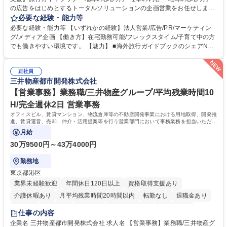
の広告をはじめとするトータルソリューションの企画営業をお任せしま
す。クライアントは、観光（海外旅行、国内旅行、インバウンド）で地域
必要な経験・能力等
や事業を推進したい国内外の行政や企業です。 【業務詳細】■『地球の歩
必要な経験・能力等 【いずれかの経験】法人営業/広告/PR/マーケティン
き方』は海外旅行ガイドブックのNo.1ブランドであり、国内旅行において
グ/メディア企画 【働き方】在宅勤務可能/フレックスタイム/子育て中の方
も牽引しております。観光推進支援においても、業界を牽引する意欲的な
でも働きやすい環境です。 【魅力】 ■海外旅行ガイドブックのシェアNo.1
取り組みが期待されています■インバウンドは、日本の地域の未来を担う
メディアとして、個人旅行文化の拡大と定着を担ってきたブランドに携わ
国策事業です。「GOOD LUCK TRIP」は、海外旅行ガイドブックと同様
ることが可能です。 ■国内旅行ガイドブックは立ち上げ間もない新規事業
に、インバウンドのトップブランドに成長しております■旅が業務であ
正社員
であり、「地球の歩き方」としてどう取り組むか、共に形を作るコアメン
三井物産都市開発株式会社
り、日常です。旅好きにはこれ以上ない環境です 募集職種 【企画営業/行
バーとして活躍いただきます。 学歴・資格 学歴：大学院 大学 語学力： 資
政・企業向け観光推進支援】旅行ガイドブック『地球の歩き方』
格：
【営業事務】業務職/三井物産グループ/平均残業時間10
H/完全週休2日 営業事務
オフィスビル、賃貸マンション、物流倉庫等の不動産開発事業における用地取得、開発推
進、賃貸運営、売却、仲介・活用提案等を行う営業部門において事務業務を担当いただき
ます。
月給
30万9500円～43万4000円
勤務地
東京都港区
業界未経験歓迎
年間休日120日以上
資格取得支援あり
介護休暇あり
月平均残業時間20時間以内
転勤なし
退職金あり
在宅OK
賞与あり
育休あり
完全週休2日制
交通費支給
仕事の内容
駅近5分以内
土日祝休み
寮・社宅あり
企業名 三井物産都市開発株式会社 求人名 【営業事務】業務職/三井物産グ