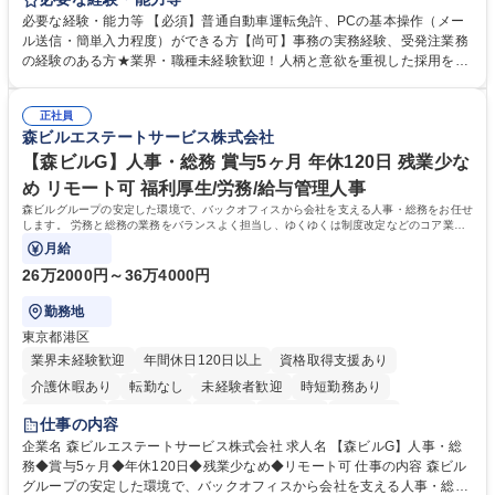
か、電話・メール対応等の事務業務を担当します。 ■受注・発注業務：FA
必要な経験・能力等 【必須】普通自動車運転免許、PCの基本操作（メー
Xによる注文対応、Web発注データのプリントアウト、各仕入先・協力会
ル送信・簡単入力程度）ができる方【尚可】事務の実務経験、受発注業務
社への発注および加工依頼等 ■納品書・請求書の作成および発送手配 ■商
の経験のある方★業界・職種未経験歓迎！人柄と意欲を重視した採用を行
品手配・在庫確認・納期調整 ■電話・メールでの問い合わせ対応および付
っています。 【要件】未経験歓迎！未経験からスタートして長く勤務する
随する事務全般 ※高度なPCスキルは不要です。【業務内容の変更範囲】
社員が多数在籍しています。 【求める人物像】納期優先の業界のため状況
当社の指定する業務 募集職種 東京都品川区【営業アシスタント】未経験O
正社員
変化に臨機応変かつ柔軟に対応できる方、約束を守り正確に作業を進めら
森ビルエステートサービス株式会社
K◆受発注・事務◆年間休日130日
れる方を求めています。高度なPCスキルや関数知識は一切不要です。丁
寧な指導体制が整っているため、安心してお仕事をスタートしていただけ
【森ビルG】人事・総務 賞与5ヶ月 年休120日 残業少な
ます。 学歴・資格 学歴：大学院 大学 高専 短大 専修学校 高校 語学力：
め リモート可 福利厚生/労務/給与管理人事
資格：
森ビルグループの安定した環境で、バックオフィスから会社を支える人事・総務をお任せ
します。 労務と総務の業務をバランスよく担当し、ゆくゆくは制度改定などのコア業務
にも挑戦できる、やりがいある環境です。
月給
26万2000円～36万4000円
勤務地
東京都港区
業界未経験歓迎
年間休日120日以上
資格取得支援あり
介護休暇あり
転勤なし
未経験者歓迎
時短勤務あり
経験者歓迎
退職金あり
在宅OK
賞与あり
育休あり
仕事の内容
完全週休2日制
交通費支給
長期歓迎
駅近5分以内
土日祝休み
企業名 森ビルエステートサービス株式会社 求人名 【森ビルG】人事・総
務◆賞与5ヶ月◆年休120日◆残業少なめ◆リモート可 仕事の内容 森ビル
グループの安定した環境で、バックオフィスから会社を支える人事・総務