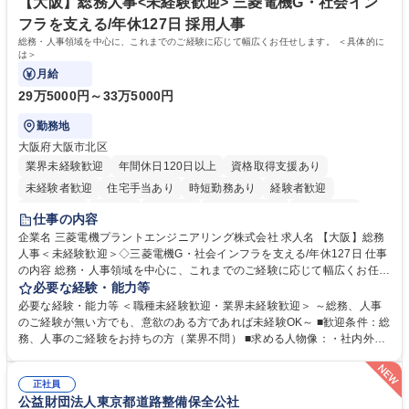
社員から頼られる存在になることができます。平均19:30の退勤以降の業
【大阪】総務人事<未経験歓迎> 三菱電機G・社会イン
務の持ち帰りも禁止されており、メリハリのある働き方となります。 学
フラを支える/年休127日 採用人事
歴・資格 学歴：大学院 大学 高専 短大 語学力： 資格：
総務・人事領域を中心に、これまでのご経験に応じて幅広くお任せします。 ＜具体的に
は＞
月給
29万5000円～33万5000円
勤務地
大阪府大阪市北区
業界未経験歓迎
年間休日120日以上
資格取得支援あり
未経験者歓迎
住宅手当あり
時短勤務あり
経験者歓迎
退職金あり
在宅OK
賞与あり
完全週休2日制
交通費支給
仕事の内容
駅近5分以内
土日祝休み
服装自由
寮・社宅あり
食事補助あり
企業名 三菱電機プラントエンジニアリング株式会社 求人名 【大阪】総務
人事＜未経験歓迎＞◇三菱電機G・社会インフラを支える/年休127日 仕事
の内容 総務・人事領域を中心に、これまでのご経験に応じて幅広くお任せ
します。 ＜具体的には＞ ・総務/人事労務（給与・社保・勤怠管理など）
必要な経験・能力等
・採用・教育研修 ・福利厚生運用 など ※基本的には事務所勤務ですが、
必要な経験・能力等 ＜職種未経験歓迎・業界未経験歓迎＞ ～総務、人事
採用や教育等の業務内容により、関西圏以外への日帰り・宿泊を伴う国内
のご経験が無い方でも、意欲のある方であれば未経験OK～ ■歓迎条件：総
出張もございます。 ※担当業務を持ちつつ、お互いに助け合いながら、総
務、人事のご経験をお持ちの方（業界不問） ■求める人物像：・社内外の
務部という組織として協力しながら進める体制です。 募集職種 【大阪】
関係各部門との調整を率先して行い、業務を円滑に遂行できる協調性やコ
総務人事＜未経験歓迎＞◇三菱電機G・社会インフラを支える/年休127日
ミュニケーション能力を持っている方 ・人事総務領域に興味がありゼネラ
正社員
リスト志向をお持ちの方 学歴・資格 学歴：大学院 大学 語学力： 資格：
公益財団法人東京都道路整備保全公社