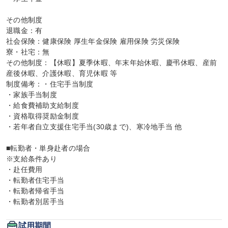
その他制度

退職金：有

社会保険：健康保険 厚生年金保険 雇用保険 労災保険

寮・社宅：無

その他制度：【休暇】夏季休暇、年末年始休暇、慶弔休暇、産前
産後休暇、介護休暇、育児休暇 等

制度備考：・住宅手当制度

・家族手当制度

・給食費補助支給制度

・資格取得奨励金制度

・若年者自立支援住宅手当(30歳まで)、寒冷地手当 他

■転勤者・単身赴者の場合

※支給条件あり

・赴任費用

・転勤者住宅手当

・転勤者帰省手当

・転勤者別居手当
試用期間