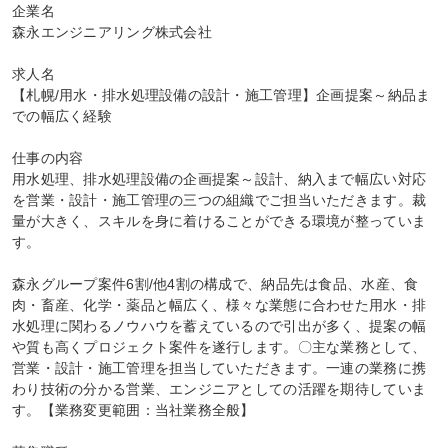
企業名

森永エンジニアリング株式会社

求人名

【札幌/用水・排水処理設備の設計・施工管理】企画提案～納品ま
での幅広く経験

仕事の内容

用水処理、排水処理設備の企画提案～設計、納入まで幅広い対応
を営業・設計・施工管理の三つの組織でご担当いただきます。裁
量が大きく、スキルを身に着けることができる環境が整っていま
す。

森永グループ案件6割/他4割の構成で、納品先は食品、水産、食
肉・畜産、化学・薬品と幅広く、様々な業態に合わせた用水・排
水処理に関わるノウハウを蓄えているので引出が多く、提案の幅
や質も高くプロジェクト案件を遂行します。〇主な業務として、
営業・設計・施工管理を担当していただきます。一連の業務に携
わり技術の分かる営業、エンジニアとしての活躍を期待していま
す。【業務変更範囲：当社業務全般】
