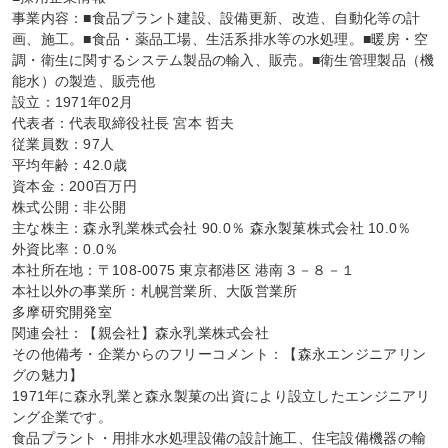
事業内容：■食品プラント建設、設備更新、改造、自動化等の計
画、施工。■食品・薬品工場、生活系排水等の水処理。■暖房・空
調・衛生に関するシステム製品の輸入、販売。■衛生管理製品（機
能水）の製造、販売他

設立：1971年02月

代表者：代表取締役社長 宮本 哲夫

従業員数：97人

平均年齢：42.0歳

資本金：200百万円

株式公開：非公開

主な株主：森永乳業株式会社 90.0％ 森永製菓株式会社 10.0％

外資比率：0.0％

本社所在地：〒108-0075 東京都港区 港南３－８－１

本社以外の事業所：札幌営業所、大阪営業所

多摩研究開発室

関連会社：【親会社】森永乳業株式会社

その他備考・企業からのフリーコメント：【森永エンジニアリン
グの魅力】

1971年に森永乳業と森永製菓の出資により設立したエンジニアリ
ング企業です。

食品プラント・用排水水処理設備の設計施工、住宅設備機器の輸