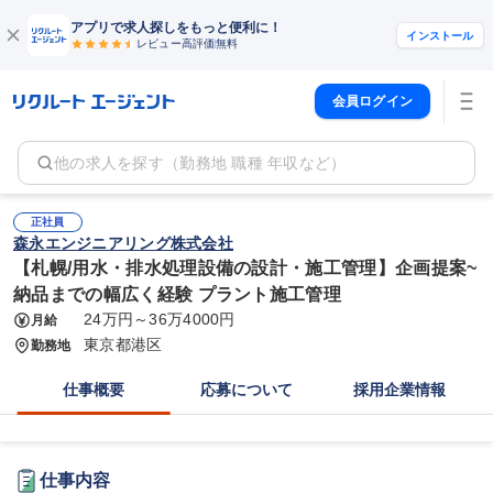
アプリで求人探しをもっと便利に！
インストール
レビュー高評価
無料
会員ログイン
他の求人を探す（勤務地 職種 年収など）
正社員
森永エンジニアリング株式会社
【札幌/用水・排水処理設備の設計・施工管理】企画提案~
納品までの幅広く経験 プラント施工管理
24万円～36万4000円
月給
東京都港区
勤務地
仕事概要
応募について
採用企業情報
仕事内容