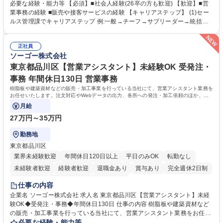
ブランド商品の事務業務をお任せいたします。 【具体的な業務内容】 ■店
必要な経験・能力等 【必須】■社会人経験(26卒の方も歓迎) 【歓迎】■営
舗からの発注受付/PC入力業務 ■受電対応(社内/社外) ■商品のマスター登
業事務の経験 ■販売や接客サービスの経験 【キャリアステップ】 (1)セー
録 ■日々の売上抽出・報告 ■提携企業への書類送付業務 ■契約書管理業務
ルス管理課でキャリアステップ 例:一般→チーフ→サブリーダー→統括リ
■ホームページへの問い合わせ対応 など 募集職種 【東京/お菓子メーカー
ーダー→マネージャー (2)他ポジションへのキャリアも可能 ※過去、未経
の事務担当】事務経験者歓迎/転勤無/プライム上場G
験で経営管理部内で経理へ異動した方もいらっしゃいます。年3回の面談
正社員
や個別面談を通してご自身のキャリアと向き合っていただき、会社として
ソーゴー株式会社
もバックアップしていきます。 学歴・資格 学歴：大学院 大学 高専 短大
専修学校 高校 語学力： 資格：
東京都品川区【営業アシスタント】未経験OK 受発注・
事務 年間休日130日 営業事務
樹脂板や建築資材などの販売・加工事業を行っている当社にて、営業アシスタント業務を
お任せいたします。注文対応やWebデータの出力、各所への発注・加工依頼のほか、電
話・メール対応等の事務業務を担当します。
月給
27万円～35万円
勤務地
東京都品川区
業界未経験歓迎
年間休日120日以上
平日のみOK
転勤なし
未経験者歓迎
経験者歓迎
退職金あり
賞与あり
完全週休2日制
交通費支給
駅近5分以内
土日祝休み
仕事の内容
企業名 ソーゴー株式会社 求人名 東京都品川区【営業アシスタント】未経
験OK◆受発注・事務◆年間休日130日 仕事の内容 樹脂板や建築資材など
の販売・加工事業を行っている当社にて、営業アシスタント業務をお任せ
いたします。注文対応やWebデータの出力、各所への発注・加工依頼のほ
必要な経験・能力等