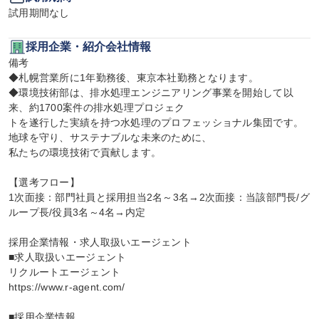
試用期間なし
採用企業・紹介会社情報
備考

◆札幌営業所に1年勤務後、東京本社勤務となります。

◆環境技術部は、排水処理エンジニアリング事業を開始して以
来、約1700案件の排水処理プロジェク

トを遂行した実績を持つ水処理のプロフェッショナル集団です。
地球を守り、サステナブルな未来のために、

私たちの環境技術で貢献します。

【選考フロー】

1次面接：部門社員と採用担当2名～3名→2次面接：当該部門長/グ
ループ長/役員3名～4名→内定

採用企業情報・求人取扱いエージェント

■求人取扱いエージェント

リクルートエージェント

https://www.r-agent.com/

■採用企業情報
