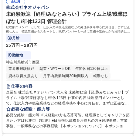
正社員
のOJTで業務を習得可能、未経験でもしっかりサポート 学歴・資格 学
株式会社ネオジャパン
歴：大学院 大学 高専 短大 語学力： 資格：
未経験歓迎【経理/みなとみらい】プライム上場/残業ほ
ぼなし/年休123日 管理会計
経理部門メンバーとして、仕訳入力や振込業務などの経理事務を中心にお任せ。まずは正
確な入力・確認業務からスタートし、既存メンバーと一緒に業務を進めながら段階的に経
理知識を身につけていただきます。
月給
25万円～28万円
勤務地
神奈川県横浜市西区
業界未経験歓迎
副業・WワークOK
年間休日120日以上
資格取得支援あり
月平均残業時間20時間以内
転勤なし
未経験者歓迎
時短勤務あり
退職金あり
在宅OK
賞与あり
仕事の内容
完全週休2日制
交通費支給
駅近5分以内
土日祝休み
服装自由
企業名 株式会社ネオジャパン 求人名 未経験歓迎【経理/みなとみらい】プ
ライム上場/残業ほぼなし/年休123日 仕事の内容 経理部門メンバーとし
寮・社宅あり
て、仕訳入力や振込業務などの経理事務を中心にお任せ。まずは正確な入
力・確認業務からスタートし、既存メンバーと一緒に業務を進めながら段
必要な経験・能力等
階的に経理知識を身につけていただきます。 【具体的には】 ■社内稟議に
必要な経験・能力等 ※未経験の方も応募可能。経理職としてキャリアを築
基づく仕訳入力 ■月末の振込業務 ■明細作成 ■伝票処理、記帳業務 ■既存
きたい方は歓迎◎ 【歓迎】■日商簿記資格をお持ちの方 ■経理事務、営業
メンバーの業務サポート 【将来的には】 ■月次決算補助 ■四半期・年次決
事務、一般事務などの事務経験 【本ポジションについて】 本ポジション
算補助 ■有価証券報告書など開示資料作成補助 ■海外子会社を含む連結決
の魅力は、プライム上場企業の経理部門で、未経験から経理キャリアをス