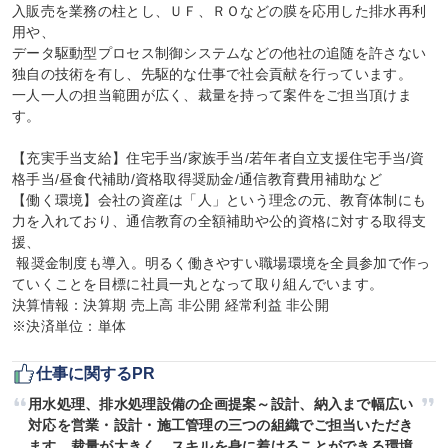
入販売を業務の柱とし、ＵＦ、ＲＯなどの膜を応用した排水再利
用や、

データ駆動型プロセス制御システムなどの他社の追随を許さない
独自の技術を有し、先駆的な仕事で社会貢献を行っています。

一人一人の担当範囲が広く、裁量を持って案件をご担当頂けま
す。

【充実手当支給】住宅手当/家族手当/若年者自立支援住宅手当/資
格手当/昼食代補助/資格取得奨励金/通信教育費用補助など

【働く環境】会社の資産は「人」という理念の元、教育体制にも
力を入れており、通信教育の全額補助や公的資格に対する取得支
援、

 報奨金制度も導入。明るく働きやすい職場環境を全員参加で作っ
ていくことを目標に社員一丸となって取り組んでいます。

決算情報：決算期 売上高 非公開 経常利益 非公開

※決済単位：単体
仕事に関するPR
用水処理、排水処理設備の企画提案～設計、納入まで幅広い
対応を営業・設計・施工管理の三つの組織でご担当いただき
ます。裁量が大きく、スキルを身に着けることができる環境