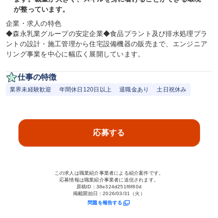
が整っています。
企業・求人の特色

◆森永乳業グループの安定企業◆食品プラント及び排水処理プラ
ントの設計・施工管理から住宅設備機器の販売まで、エンジニア
リング事業を中心に幅広く展開しています。
仕事の特徴
業界未経験歓迎
年間休日120日以上
退職金あり
土日祝休み
応募する
この求人は職業紹介事業者による紹介案件です。
応募情報は職業紹介事業者に送信されます。
原稿ID：
38e324d251f8f80d
掲載開始日：
2026/03/31（火）
問題を報告する