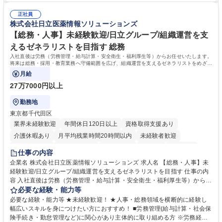
調査の対応および業務プロセスの改善活動 【業務内容の変更範囲】当社の
■チームワークを大切にし、素直に学べる方★外勤の保険営業から内勤事
指定する業務 募集職種 横浜市【共済金支払事務】金融保険業界経験歓迎/
正社員
務へのキャリアチェンジ希望者も大歓迎です！ 学歴・資格 学歴：大学院
株式会社日立医薬情報ソリューションズ
各種手当充実/転勤無
大学 高専 短大 専修学校 高校 語学力： 資格：
【総務・人事】未経験歓迎/日立グループ/組織運営を支
えるゼネラリストを目指す 総務
入社直後は労務（労務管理・給与計算・安全衛生・福利厚生等）からお任せいたします。
将来は総務・採用・教育業務へ守備範囲を広げ、組織運営を支えるゼネラリストをめざせ
ます。
月給
27万7000円以上
勤務地
東京都千代田区
業界未経験歓迎
年間休日120日以上
資格取得支援あり
介護休暇あり
月平均残業時間20時間以内
未経験者歓迎
住宅手当あり
時短勤務あり
退職金あり
在宅OK
賞与あり
仕事の内容
育休あり
完全週休2日制
交通費支給
土日祝休み
寮・社宅あり
企業名 株式会社日立医薬情報ソリューションズ 求人名 【総務・人事】未
経験歓迎/日立グループ/組織運営を支えるゼネラリストを目指す 仕事の内
容 入社直後は労務（労務管理・給与計算・安全衛生・福利厚生等）からお
任せいたします。将来は総務・採用・教育業務へ守備範囲を広げ、組織運
必要な経験・能力等
営を支えるゼネラリストをめざせます。 ・初期業務：労働時間管理、給与
必要な経験・能力等 ★未経験歓迎！ ★人事・総務領域を横断的に経験し
計算、社会保険対応、福利厚生管理、安全衛生、健康経営推進等をお任せ
幅広いスキルを身につけたい方におすすめ！ ■労務管理(給与計算・社会保
します。ご経験に応じて、休職者管理など、幅広く経験を積んでいただき
険手続き・勤怠管理など)に関心があり主体的に取り組める方 ※労務経験