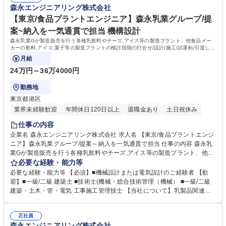
森永エンジニアリング株式会社
【東京/食品プラントエンジニア】森永乳業グループ/提
案~納入を一気通貫で担当 機構設計
森永乳業Gが製造販売を行う各種乳飲料やチーズ,アイス等の製造プラント、他食品メー
カーの飲料,アイス,菓子等の製造プラントの検討段階の打合せ/設計/施工/試運転/引渡しま
でを一気通貫で行います。
月給
24万円～36万4000円
勤務地
東京都港区
業界未経験歓迎
年間休日120日以上
退職金あり
土日祝休み
仕事の内容
企業名 森永エンジニアリング株式会社 求人名 【東京/食品プラントエンジ
ニア】森永乳業グループ/提案～納入を一気通貫で担当 仕事の内容 森永乳
業Gが製造販売を行う各種乳飲料やチーズ,アイス等の製造プラント、他食
品メーカーの飲料,アイス,菓子等の製造プラントの検討段階の打合せ/設計/
必要な経験・能力等
施工/試運転/引渡しまでを一気通貫で行います。 新たな製造ラインの構
必要な経験・能力等 【必須】■機械設計または電気設計のご経験者 【歓
築、既存ラインの増改修、新工場のプロジェクト等を通し幅広いスキルを
迎】■一級/二級 建築士 ■技術士(機械・総合技術管理（機械） ■一級/二級
身にける事が可能です(実際の建設工事は全て協力会社に依頼し、当社は
建築・土木・管・電気 工事施工管理技士 【当社について】乳製品関連の
その監督をしています)。製造プラントに重要な冷却設備を中心としたユ
食品プラントと用水処理、排水処理設備を代表に、長年数多くのプラント
ーティリティ設備の高効率化、冷媒の低GWP化、エネルギー利用の最適
を手掛けています。森永乳業グループの案件が6割、他の案件が4割の構成
化も行っています。それにより再生可能エネルギーの利用、冷媒問題対
正社員
で、施工先は食品、水産、食肉・畜産、化学・薬品と幅広く、様々な業態
森永エンジニアリング株式会社
応、CO2排出量削減等で世の中の課題へ貢献しています。 募集職種 【東