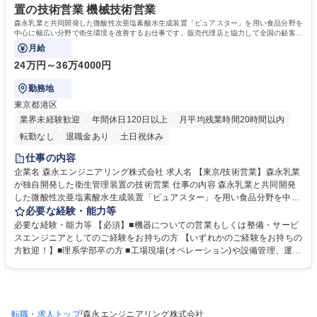
できる点が当社の強みです。 学歴・資格 学歴：大学院 大学 高専 短大 専
置の技術営業 機械技術営業
修学校 高校 語学力： 資格：1級土木施工管理技士 1級電気工事施工管理技
森永乳業と共同開発した微酸性次亜塩素酸水生成装置「ピュアスター」を用い食品分野を
士 1級管工事施工管理技士
中心に幅広い分野で衛生環境を改善するお仕事です。販売代理店と協力して全国の顧客に
対して安全で健康的な商品づくりをサポ
月給
24万円～36万4000円
勤務地
東京都港区
業界未経験歓迎
年間休日120日以上
月平均残業時間20時間以内
転勤なし
退職金あり
土日祝休み
仕事の内容
企業名 森永エンジニアリング株式会社 求人名 【東京/技術営業】森永乳業
が独自開発した衛生管理装置の技術営業 仕事の内容 森永乳業と共同開発
した微酸性次亜塩素酸水生成装置「ピュアスター」を用い食品分野を中心
に幅広い分野で衛生環境を改善するお仕事です。販売代理店と協力して全
必要な経験・能力等
国の顧客に対して安全で健康的な商品づくりをサポ ートしていきます。◎
必要な経験・能力等 【必須】■機器についての営業もしくは整備・サービ
具体的には:食品工場や飲食店に対して「ピュアスター」を活用した技術提
スエンジニアとしてのご経験をお持ちの方 【いずれかのご経験をお持ちの
案/新規導入営業/アフターフォローを行います。当社は微酸性次亜塩素酸
方歓迎！】■理系学部卒の方 ■工場現場(オペレーション)や設備管理、運営
水生成装置のパイオニアとして新たな可能性を発掘し、色々な用途開発と
■BtoB・海外 営業 ■CAD使用 ■衛生関係商材取り扱い等 ◎当社について:
システム提案を通じフードロス削減/CO2削減/省エネルギー/労働環境改善
乳製品関連プラントを代表に、長年数多くのプラントを手掛けています。
など社会に貢献する活動を行っています。国内活動(営業)がメインですが
安全で美味しい製品が届けられるよう、常に最新の技術・装置を取り入
案件によっては海外での営業活動もあります。 募集職種 【東京/技術営
れ、時代に対応した先進のプラントを構築しています。 お客様のニーズに
業】森永乳業が独自開発した衛生管理装置の技術営業
/
転職・求人トップ
応える食品プラント構築の企画・設計・施工管理・メンテナンスまで、ト
森永エンジニアリング株式会社