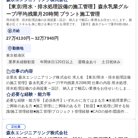
に合わせた食品プラント、用水・排水処理に関わるノウハウを蓄えていま
京/食品プラントエンジニア】森永乳業グループ/提案～納入を一気通貫で
す。安全で美味しい製品が届けられるよう、常に最新の技術・装置を取り
【東京/用水・排水処理設備の施工管理】森永乳業グル
担当
入れた先進のプラントを構築しています。 学歴・資格 学歴：大学院 大学
ープ/平均残業月20時間 プラント施工管理
高専 語学力： 資格：一級建築士 1級土木施工管理技士 1級管工事施工管理
用水処理、排水処理設備の企画提案～設計、納入まで幅広い業務をお任せいたします。裁
技士
量が広くスキルを身に着ける事ができる環境です。 【案件】森永グループ案件6割/他4割
の構成で、納入先は食品、水産
月給
27万4130円～32万7940円
勤務地
東京都港区
業界未経験歓迎
年間休日120日以上
退職金あり
土日祝休み
仕事の内容
企業名 森永エンジニアリング株式会社 求人名 【東京/用水・排水処理設備
の施工管理】森永乳業グループ/平均残業月20時間 仕事の内容 用水処理、
排水処理設備の企画提案～設計、納入まで幅広い業務をお任せいたしま
す。裁量が広くスキルを身に着ける事ができる環境です。 【案件】森永グ
必要な経験・能力等
ループ案件6割/他4割の構成で、納入先は食品、水産 食肉・畜産、化学・
必要な経験・能力等 【必須条件】いずれかに当てはまる方 ■水処理業界に
薬品と幅広く、様々な業態に合わせた用水・排 水処理に関わるノウハウを
ご興味のある方 ■施工管理にご興味のある方 【歓迎】■水処理に関する知
蓄えているので引出しが多く、提案の幅や質も 高くプロジェクト案件を遂
識/施工管理経験■施工管理/プロジェクト管理経験 ■CADの操作/図面作成
行します。 1972年に排水処理エンジニア事業を開始して以来、約1700案
スキル■工場等の設備の保守/メンテナンス業務経験 【当社について】乳製
件の排水処理 プロジェクトを遂行した実績を持っています。 【業務変更
品関連プラントを代表に、長年数多くのプラントを手掛けています。安全
の範囲：当社業務全般】 募集職種 【東京/用水・排水処理設備の施工管
正社員
で美味しい製品が届けられるよう、常に最新の技術・装置を取り入れ、時
森永エンジニアリング株式会社
理】森永乳業グループ/平均残業月20時間
代に対応した先進のプラントを構築しています。お客様のニーズに応える