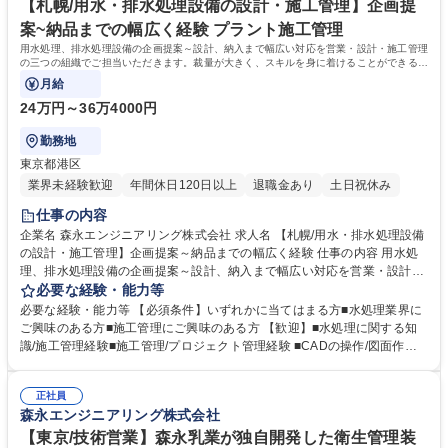
食品プラント構築の企画・設計・施工・メンテナンスまでトータルでサポ
【札幌/用水・排水処理設備の設計・施工管理】企画提
ートできるところが当社の強みです。 学歴・資格 学歴：大学院 大学 高専
案~納品までの幅広く経験 プラント施工管理
語学力： 資格：
用水処理、排水処理設備の企画提案～設計、納入まで幅広い対応を営業・設計・施工管理
の三つの組織でご担当いただきます。裁量が大きく、スキルを身に着けることができる環
境が整っています。
月給
24万円～36万4000円
勤務地
東京都港区
業界未経験歓迎
年間休日120日以上
退職金あり
土日祝休み
仕事の内容
企業名 森永エンジニアリング株式会社 求人名 【札幌/用水・排水処理設備
の設計・施工管理】企画提案～納品までの幅広く経験 仕事の内容 用水処
理、排水処理設備の企画提案～設計、納入まで幅広い対応を営業・設計・
施工管理の三つの組織でご担当いただきます。裁量が大きく、スキルを身
必要な経験・能力等
に着けることができる環境が整っています。 森永グループ案件6割/他4割
必要な経験・能力等 【必須条件】いずれかに当てはまる方■水処理業界に
の構成で、納品先は食品、水産、食肉・畜産、化学・薬品と幅広く、様々
ご興味のある方■施工管理にご興味のある方 【歓迎】■水処理に関する知
な業態に合わせた用水・排水処理に関わるノウハウを蓄えているので引出
識/施工管理経験■施工管理/プロジェクト管理経験 ■CADの操作/図面作成
が多く、提案の幅や質も高くプロジェクト案件を遂行します。〇主な業務
スキル■工場等の設備の保守/メンテナンス業務経験 【当社の魅力】乳製品
として、営業・設計・施工管理を担当していただきます。一連の業務に携
関連プラントを代表に、長年数多くのプラントを手掛けています。安全で
わり技術の分かる営業、エンジニアとしての活躍を期待しています。【業
正社員
美味しい製品が届けられるよう、常に最新の技術・装置を取り入れ、時代
森永エンジニアリング株式会社
務変更範囲：当社業務全般】 募集職種 【札幌/用水・排水処理設備の設
に対応した先進のプラントを構築しています。お客様のニーズに応える食
計・施工管理】企画提案～納品までの幅広く経験
品プラント構築の企画/設計/施工管理/メンテナンスまでトータルサポート
【東京/技術営業】森永乳業が独自開発した衛生管理装