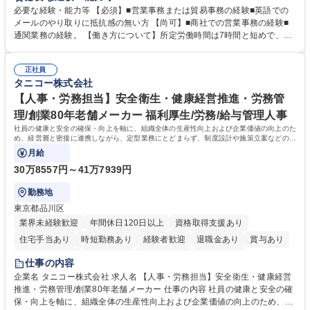
調整まで幅広く対応し、当社事業の根幹を支えていただきます。 ■受発注
必要な経験・能力等 【必須】■営業事務または貿易事務の経験■英語での
業務、請求書発行 ■海外工場とのスケジュール調整 ■在庫管理 ■輸入書類
メールのやり取りに抵抗感の無い方 【尚可】■商社での営業事務の経験■
の確認・作成 ■配送手配 ■通関業者を通して行う輸出入業全般 ■倉庫との
通関業務の経験。 【働き方について】所定労働時間は7時間と短めで、残
倉入れ調整等 ※ゼネラリストとしてのキャリアアップを目指すことが可能
業も月平均20時間以下です。時差出勤制度や週1日のリモート勤務も相談
です。単に商品を販売するだけでなく原料の仕入れから販売までをトータ
可能で、ワークライフバランスを保ち長期就業しやすい環境です。 【当社
ルプロデュースしているため、商品に関わる全ての業務をサポート頂きま
正社員
の強み】1991年の設立以来、外食産業を中心としたお客様の多様なニー
タニコー株式会社
す。 募集職種 東京都中央区【営業事務・貿易事務】食品商社/残業少なめ/
ズに沿った冷凍水産物等の生産・輸入・販売を一貫して手掛けています。
リモート等相談可
自社工場と海外拠点の強固な連携によるワンストップサービスが最大の強
【人事・労務担当】安全衛生・健康経営推進・労務管
みです。 学歴・資格 学歴：大学院 大学 語学力：英語 資格：
理/創業80年老舗メーカー 福利厚生/労務/給与管理人事
社員の健康と安全の確保・向上を軸に、組織全体の生産性向上および企業価値の向上のた
め、経営層と密接に連携しながら、定型業務にとどまらず、制度設計や施策立案などの上
流工程から関与していただきます。
月給
30万8557円～41万7939円
勤務地
東京都品川区
業界未経験歓迎
年間休日120日以上
資格取得支援あり
住宅手当あり
時短勤務あり
経験者歓迎
退職金あり
賞与あり
完全週休2日制
交通費支給
駅近5分以内
土日祝休み
仕事の内容
寮・社宅あり
企業名 タニコー株式会社 求人名 【人事・労務担当】安全衛生・健康経営
推進・労務管理/創業80年老舗メーカー 仕事の内容 社員の健康と安全の確
保・向上を軸に、組織全体の生産性向上および企業価値の向上のため、経