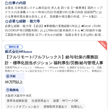
賞与あり
交通費支給
駅近5分以内
土日祝休み
仕事の内容
企業名 日本熱源システム株式会社 求人名 四ツ谷【一般事務】国内トップ
クラスの冷凍機メーカー/年休125日/月残業10h 仕事の内容 技術部門にお
ける事務作業全般を担当します。見積書や発注書の作成、データ集計、C
ADを用いた図面修正補助、電話・メール対応などを通じて現場の技術者
必要な経験・能力等
を支えるポジションです。 【仕事内容】■資料の整理、作成、ファイリン
必要な経験・能力等 【必須】■事務職の実務経験1年以上 ■Excel（SUM、
グ、受発注等のデータ入力 ■工事見積書や発注書など案件に関する書面の
VLOOKUP等の関数利用）およびWordの基本操作スキル ■CAD操作や施
作成および管理■Excel関数を用いたデータ集計および管理■CAD操作によ
工図面作成の学習意欲 以下いずれかの経験・知識を有する方は特に歓迎し
る設備施工図の作成補助および図面修正■電話対応、メール対応、備品受
ます！ ■建設会社やサブコン会社での事務職経験 ■CADの使用経験 ■施工
発注処理■技術部門や現場担当者との連絡調整業務 ※必要な知識は業務の
図面の作成経験 ■配管図面の作成経験 ※SUM・VLOOKUP・SUMIFなど
中で少しずつ身につけられますので、専門知識を持たない方でも安心して
契約社員
を使用しますが既存フォーマットへの入力・修正が中心です。一から関数
株式会社HRbase
ご応募いただけます。 募集職種 四ツ谷【一般事務】国内トップクラスの
を組むことはありませんのでご安心ください。 学歴・資格 学歴：大学院
冷凍機メーカー/年休125日/月残業10h
大学 高専 短大 専修学校 高校 語学力： 資格：第一種運転免許普通自動車
【フルリモート/フルフレックス】給与/社保の業務設
計・標準化担当ポジション 福利厚生/労務/給与管理人事
労務専門AIエージェント「HRbase」「HRbase PRO」を展開する当社において、労務
業務のオペレーション設計担当をクライアントの課題や要望をヒアリングし、業務設計や
システム設定へと落とし込むポジションです。
月給
35万円以上
勤務地
大阪府大阪市中央区
業界未経験歓迎
社員登用あり
副業・WワークOK
ストックオプションあり
資格取得支援あり
転勤なし