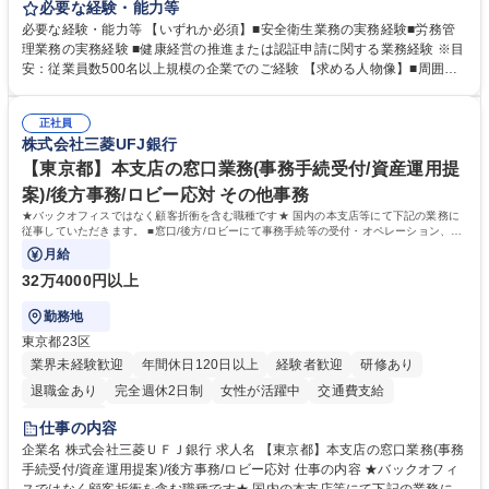
営層と密接に連携しながら、定型業務にとどまらず、制度設計や施策立案
必要な経験・能力等
などの上流工程から関与していただきます。 【主な業務内容】■安全衛生
必要な経験・能力等 【いずれか必須】■安全衛生業務の実務経験■労務管
業務（ストレスチェック、健康診断の運用、産業医との連携 など）■健康
理業務の実務経験 ■健康経営の推進または認証申請に関する業務経験 ※目
経営認証取得に向けた企画・推進■労務管理（労働時間の分析、労働環境
安：従業員数500名以上規模の企業でのご経験 【求める人物像】■周囲
の改善）■規程改定、制度設計、業務改善の推進■労働基準監督署対応、団
（社員・経営層）と円滑にコミュニケーションを図れる方■労務課題に対
体交渉対応 など 【採用背景】現在組織変革期の為、労務領域から組織力
し、迅速かつ的確に対応できる問題解決力をお持ちの方■チームおよび他
を底上げすべく、ともにご活躍いただける方の増員募集となります。 募集
正社員
部門と連携しながら業務を推進できる方■Excelや労務管理システムの実務
株式会社三菱UFJ銀行
職種 【人事・労務担当】安全衛生・健康経営推進・労務管理/創業80年老
使用経験をお持ちの方 学歴・資格 学歴：大学院 大学 高専 短大 専修学校
舗メーカー
高校 語学力： 資格：
【東京都】本支店の窓口業務(事務手続受付/資産運用提
案)/後方事務/ロビー応対 その他事務
★バックオフィスではなく顧客折衝を含む職種です★ 国内の本支店等にて下記の業務に
従事していただきます。 ■窓口/後方/ロビーにて事務手続等の受付・オペレーション、お
客様対応
月給
32万4000円以上
勤務地
東京都23区
業界未経験歓迎
年間休日120日以上
経験者歓迎
研修あり
退職金あり
完全週休2日制
女性が活躍中
交通費支給
土日祝休み
仕事の内容
企業名 株式会社三菱ＵＦＪ銀行 求人名 【東京都】本支店の窓口業務(事務
手続受付/資産運用提案)/後方事務/ロビー応対 仕事の内容 ★バックオフィ