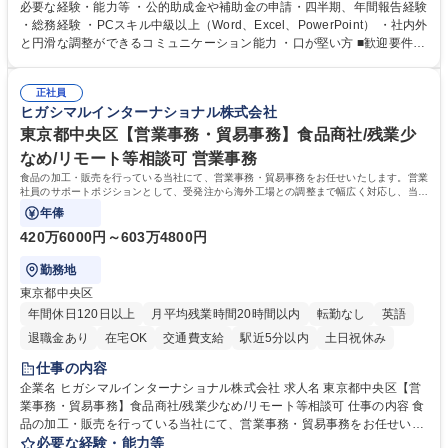
ジションとして活躍いただくことを期待しています。 【総務・人事グルー
必要な経験・能力等 ・公的助成金や補助金の申請・四半期、年間報告経験
プの業務内容】 ・人事制度関連 ・採用活動 ・教育研修の企画、実行 ・勤
・総務経験 ・PCスキル中級以上（Word、Excel、PowerPoint） ・社内外
怠管理 ・官公庁への各種提出 ・法定の会議運営（評議員会、理事会） ・
と円滑な調整ができるコミュニケーション能力 ・口が堅い方 ■歓迎要件
コンプライアンス ・内部規程やルールの管理、整備、文書管理 ・契約関
・採用業務経験 ・英語に抵抗がない方 ・営業経験 学歴・資格 学歴：大学
連 ・衛生管理 ・防災関連・公的助成金の管理・オフィス、ファシリティ
院 大学 高専 短大 専修学校 高校 語学力： 資格：
管理 ・福利厚生関連 ・職員からの問合せ、相談対応 ・その他日常の総務
正社員
ヒガシマルインターナショナル株式会社
業務全般 募集職種 【東京／文京区】公益財団法人の総務人事業務／年間
休日125日
東京都中央区【営業事務・貿易事務】食品商社/残業少
なめ/リモート等相談可 営業事務
食品の加工・販売を行っている当社にて、営業事務・貿易事務をお任せいたします。営業
社員のサポートポジションとして、受発注から海外工場との調整まで幅広く対応し、当社
事業の根幹を支えていただきます。
年俸
420万6000円～603万4800円
勤務地
東京都中央区
年間休日120日以上
月平均残業時間20時間以内
転勤なし
英語
退職金あり
在宅OK
交通費支給
駅近5分以内
土日祝休み
仕事の内容
企業名 ヒガシマルインターナショナル株式会社 求人名 東京都中央区【営
業事務・貿易事務】食品商社/残業少なめ/リモート等相談可 仕事の内容 食
品の加工・販売を行っている当社にて、営業事務・貿易事務をお任せいた
します。営業社員のサポートポジションとして、受発注から海外工場との
必要な経験・能力等