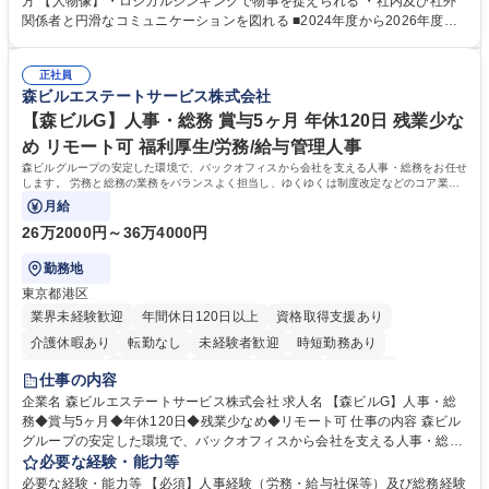
方 【人物像】・ロジカルシンキングで物事を捉えられる ・社内及び社外
鑑みてジョブローテーションを行います。 【育成】OJTでの現場育成や研
関係者と円滑なコミュニケーションを図れる ■2024年度から2026年度ま
修カリキュラムを通じて、Daigasグループの業務で必要となる知識につい
での3ヵ年を対象とする「Daigasグループ中期経営計画2026」を策定しま
て学んでいただきます。 募集職種 【第二新卒】事務系総合職 #関西を代
した。https://www.osakagas.co.jp/company/press/pr2024/1777576_564
表するインフラ企業 #ポテンシャル採用
正社員
72.html ■エネルギーセキュリティの不安定化や気候変動による自然災害の
森ビルエステートサービス株式会社
甚大化など、これまで以上に社会課題解決の重要性が高まっています。
「未来の日常」の創造に向けて持続可能な社会の実現に貢献してまいりま
【森ビルG】人事・総務 賞与5ヶ月 年休120日 残業少な
す。 学歴・資格 学歴：大学院 大学 語学力： 資格：
め リモート可 福利厚生/労務/給与管理人事
森ビルグループの安定した環境で、バックオフィスから会社を支える人事・総務をお任せ
します。 労務と総務の業務をバランスよく担当し、ゆくゆくは制度改定などのコア業務
にも挑戦できる、やりがいある環境です。
月給
26万2000円～36万4000円
勤務地
東京都港区
業界未経験歓迎
年間休日120日以上
資格取得支援あり
介護休暇あり
転勤なし
未経験者歓迎
時短勤務あり
経験者歓迎
退職金あり
在宅OK
賞与あり
育休あり
仕事の内容
完全週休2日制
交通費支給
長期歓迎
駅近5分以内
土日祝休み
企業名 森ビルエステートサービス株式会社 求人名 【森ビルG】人事・総
務◆賞与5ヶ月◆年休120日◆残業少なめ◆リモート可 仕事の内容 森ビル
グループの安定した環境で、バックオフィスから会社を支える人事・総務
をお任せします。 労務と総務の業務をバランスよく担当し、ゆくゆくは制
必要な経験・能力等
度改定などのコア業務にも挑戦できる、やりがいある環境です。 ■勤怠管
必要な経験・能力等 【必須】人事経験（労務・給与社保等）及び総務経験