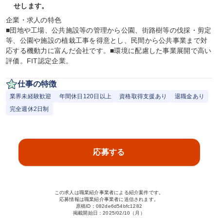
せします。
企業・求人の特色

■団地や工場、公共施設等の管理から公園、街路樹等の伐採・剪定
等、公園や施設の植栽工事を得意とし、民間から公共事業まで対
応する機動力に富んだ会社です。■環境に配慮した事業展開で高い
評価。FIT認定企業。
仕事の特徴
業界未経験歓迎
年間休日120日以上
資格取得支援あり
退職金あり
完全週休2日制
応募する
この求人は職業紹介事業者による紹介案件です。
応募情報は職業紹介事業者に送信されます。
原稿ID：
082de6d54bfc1282
掲載開始日：
2025/02/10（月）