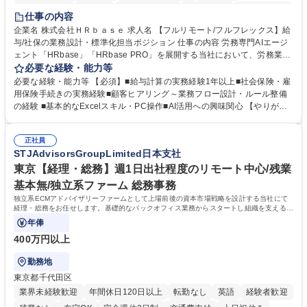
時短勤務あり
在宅OK
完全週休2日制
交通費支給
駅近5分以内
仕事の内容
服装自由
企業名 株式会社ＨＲｂａｓｅ 求人名 【フルリモート/フルフレックス】給
与/社保の業務設計・標準化担当ポジション 仕事の内容 労務専門AIエージ
ェント「HRbase」「HRbase PRO」を展開する当社において、労務業務
のオペレーション設計担当をクライアントの課題や要望をヒアリングし、
必要な経験・能力等
業務設計やシステム設定へと落とし込むポジションです。 【具体的に
必要な経験・能力等 【必須】■給与計算の実務経験1年以上■社会保険・雇
は】・業務オペレーション設計（要件定義/顧客ヒアリング/業務オペレー
用保険手続きの実務経験■顧客ヒアリング～業務フロー設計・ルール整備
ションの洗い出し、ルール整備、システム設定) ・業務マニュアル作成、
の経験 ■基本的なExcelスキル・PC操作■AI活用への興味関心 【やりが
改善 ・給与、賞与計算、及び明細発行 ・社会保険手続（入退社時、年間
い】必要に応じてコンサルティングも行いながら、給与計算や社会保険手
業務など） ・顧客企業のメイン担当者としての窓口対応業務 ・その他
続に関わるフローの設計、マニュアルの作成まで幅広く担当します。単な
（年調等の年次業務など） 募集職種 【フルリモート/フルフレックス】給
正社員
る設計にとどまらず、ご自身が現場のエキスパートとしてオペレーション
STJAdvisorsGroupLimited日本支社
与/社保の業務設計・標準化担当ポジション
を実行する機会もあり、実務と改善の両面でスキルを発揮できる環境で
す。 学歴・資格 学歴：大学院 大学 高専 短大 専修学校 高校 語学力： 資
東京【経理・総務】週1日出社程度のリモート中心/残業
格：
基本無/独立系ファーム 総務事務
独立系ECMアドバイザリーファームとして上場前後の資本市場戦略を設計する当社にて
経理・総務をお任せします。基礎的なバックオフィス業務からスタートし組織を支える専
任担当として広く活躍できる環境です。
年俸
400万円以上
勤務地
東京都千代田区
業界未経験歓迎
年間休日120日以上
転勤なし
英語
経験者歓迎