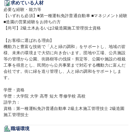
求めている人材
必要な経験・能力等

【いずれも必須】■第一種運転免許普通自動車 ■マネジメント経験

■造園の営業経験をお持ちの方

【尚可】2級土木あるいは2級造園施工管理技士資格

【お客様に選ばれる理由】

機動力と豊富な技術で「人と緑の調和」をサポートし、地域の皆
様、未来の環境まで大切に向き合います。団地や工場、公共施設
等の管理から公園、街路樹等の伐採・剪定等、公園や施設の植栽
工事を得意とし、民間から公共事業まで対応する機動力に富んだ
会社です。街に緑を造り管理し、人と緑の調和をサポートしま
す。

学歴・資格

学歴：大学院 大学 高専 短大 専修学校 高校

語学力：

資格：第一種運転免許普通自動車 2級土木施工管理技士 2級造園
施工管理技士
職場環境