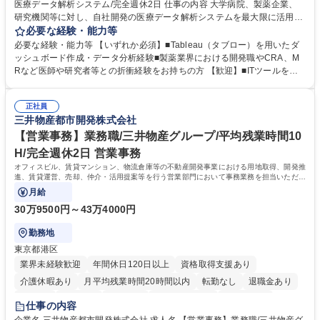
医療データ解析システム/完全週休2日 仕事の内容 大学病院、製薬企業、
研究機関等に対し、自社開発の医療データ解析システムを最大限に活用
し、研究成果を最大化していただくための導入後サポートや解析コンサル
必要な経験・能力等
ティング、活用アドバイス業務等をお任せします。 ■活用コンサルティン
必要な経験・能力等 【いずれか必須】■Tableau（タブロー）を用いたダ
グ：疾患再発率の調査や薬剤効果の可視化等の目的に合わせ、プラットフ
ッシュボード作成・データ分析経験■製薬業界における開発職やCRA、M
ォーム上で可能な解析手法を提案 ■オンボーディング：ツールの操作説明
Rなど医師や研究者等との折衝経験をお持ちの方 【歓迎】■ITツールを用
に加え医療統計やデータ抽出の基礎レクチャー■開発へのフィードバッ
いた顧客サポート経験 【働き方】リモートメインのため、どこからでも参
ク：ユーザー要望を開発部門へ繋ぎ、プロダクトの利便性向上へ貢献。医
画可能です。オンラインツール（ZoomやTeams等）を用いた柔軟なサポ
療現場のDX化を推進するやりがいがあります。【業務内容の変更範囲】
正社員
ート体制を構築しています。 【採用背景】導入先が急増しており、専任の
三井物産都市開発株式会社
当社の指定する業務 募集職種 【カスタマーサクセス】リモートメイン/医
カスタマーサクセス組織を強化するための増員採用です。営業担当からの
療データ解析システム/完全週休2日
丁寧なOJTがあり、医療データ解析の専門知識をキャッチアップできる環
【営業事務】業務職/三井物産グループ/平均残業時間10
境です。社会貢献性の高い分野で専門性を磨きたい方を歓迎します。 学
H/完全週休2日 営業事務
歴・資格 学歴：大学院 大学 高専 短大 専修学校 高校 語学力： 資格：
オフィスビル、賃貸マンション、物流倉庫等の不動産開発事業における用地取得、開発推
進、賃貸運営、売却、仲介・活用提案等を行う営業部門において事務業務を担当いただき
ます。
月給
30万9500円～43万4000円
勤務地
東京都港区
業界未経験歓迎
年間休日120日以上
資格取得支援あり
介護休暇あり
月平均残業時間20時間以内
転勤なし
退職金あり
在宅OK
賞与あり
育休あり
完全週休2日制
交通費支給
仕事の内容
駅近5分以内
土日祝休み
寮・社宅あり