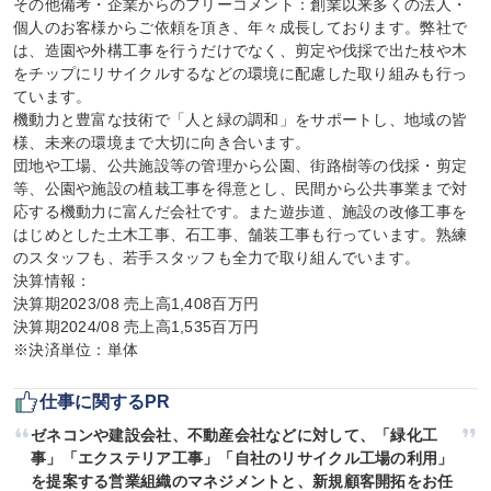
その他備考・企業からのフリーコメント：創業以来多くの法人・
個人のお客様からご依頼を頂き、年々成長しております。弊社で
は、造園や外構工事を行うだけでなく、剪定や伐採で出た枝や木
をチップにリサイクルするなどの環境に配慮した取り組みも行っ
ています。

機動力と豊富な技術で「人と緑の調和」をサポートし、地域の皆
様、未来の環境まで大切に向き合います。

団地や工場、公共施設等の管理から公園、街路樹等の伐採・剪定
等、公園や施設の植栽工事を得意とし、民間から公共事業まで対
応する機動力に富んだ会社です。また遊歩道、施設の改修工事を
はじめとした土木工事、石工事、舗装工事も行っています。熟練
のスタッフも、若手スタッフも全力で取り組んでいます。

決算情報：

決算期2023/08 売上高1,408百万円

決算期2024/08 売上高1,535百万円

※決済単位：単体
仕事に関するPR
ゼネコンや建設会社、不動産会社などに対して、「緑化工
事」「エクステリア工事」「自社のリサイクル工場の利用」
を提案する営業組織のマネジメントと、新規顧客開拓をお任