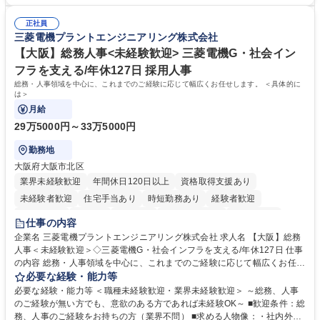
SaaS企業での営業またはインサイドセールス経験 ・製造業向けの営業経
ティング施策と連携したフォローアップ/商談化率向上に向けた改善提案・
験 ・オフライン・オンラインセミナー登壇経験 ・マーケティング施策の
実行/フィールドセールスへの案件連携 募集職種 ★【未経験歓迎】AIで製
正社員
企画・実行経験 ・CRM・リードナーチャリングに関する知見 ・データを
三菱電機プラントエンジニアリング株式会社
造業の未来を変えるインサイドセールス
もとに営業プロセスを改善した経験 学歴・資格 学歴：大学院 大学 高専 短
大 専修学校 高校 語学力： 資格：
【大阪】総務人事<未経験歓迎> 三菱電機G・社会イン
フラを支える/年休127日 採用人事
総務・人事領域を中心に、これまでのご経験に応じて幅広くお任せします。 ＜具体的に
は＞
月給
29万5000円～33万5000円
勤務地
大阪府大阪市北区
業界未経験歓迎
年間休日120日以上
資格取得支援あり
未経験者歓迎
住宅手当あり
時短勤務あり
経験者歓迎
退職金あり
在宅OK
賞与あり
完全週休2日制
交通費支給
仕事の内容
駅近5分以内
土日祝休み
服装自由
寮・社宅あり
食事補助あり
企業名 三菱電機プラントエンジニアリング株式会社 求人名 【大阪】総務
人事＜未経験歓迎＞◇三菱電機G・社会インフラを支える/年休127日 仕事
の内容 総務・人事領域を中心に、これまでのご経験に応じて幅広くお任せ
します。 ＜具体的には＞ ・総務/人事労務（給与・社保・勤怠管理など）
必要な経験・能力等
・採用・教育研修 ・福利厚生運用 など ※基本的には事務所勤務ですが、
必要な経験・能力等 ＜職種未経験歓迎・業界未経験歓迎＞ ～総務、人事
採用や教育等の業務内容により、関西圏以外への日帰り・宿泊を伴う国内
のご経験が無い方でも、意欲のある方であれば未経験OK～ ■歓迎条件：総
出張もございます。 ※担当業務を持ちつつ、お互いに助け合いながら、総
務、人事のご経験をお持ちの方（業界不問） ■求める人物像：・社内外の