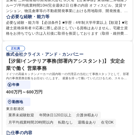
企業名 三井物産都市開発株式会社 求人名 【営業事務】業務職/三井物産グ
ループ/平均残業時間10H/完全週休2日 仕事の内容 オフィスビル、賃貸マ
ンション、物流倉庫等の不動産開発事業における用地取得、開発推進、賃
貸運営、売却、仲介・活用提案等を行う営業部門において事務業務を担当
必要な経験・能力等
いただきます。 【詳細】・契約書管理、契約書製本、捺印対応、ファイリ
必要な経験・能力等 【必須条件】■学歴：4年制大学卒業以上【歓迎】■宅
ング、登記簿取得、調書取得・支払業務（各種費用支払、支払管理、請
建士資格保有者※応募に際し必須としている資格はありません。宅建士資
求・支払データ登録、取引先マスター申請対応）・予算作成及び予実管
格をお持ちでない方は入社後に取得を推奨しております（取得・維持費用
理・各種稟議書、報告書作成業務・各種台帳管理、交際費・会議費支払報
の一部補助あり） 【求める人物像】 ・向学心豊かで、主体的に行動でき
告書作成及び月次管理・部内総務庶務全般 など※※配属先によっては上記
る方。 ・社内外の多様な関係者と協調して業務を進められるコミュニケー
の他に担当頂く業務が発生する場合があります。 募集職種 【営業事務】
正社員
ション力がある方。 ・チャレンジを厭わず、粘り強く業務に取り組める
株式会社クライス・アンド・カンパニー
業務職/三井物産グループ/平均残業時間10H/完全週休2日
方。多様な関係者と謙虚に信頼関係を構築でき、期限を意識したスケジュ
ール管理が出来る方。※将来的に他部署（営業部門、コーポレート部門）
【汐留/インテリア事務(部署内アシスタント)】 安定企
へのジョブローテーションの可能性があります。 学歴・資格 学歴：大学
業で働く 営業事務
院 大学 語学力： 資格：宅地建物取引士
ドイツの高級キッチンメーカーの国内唯一の代理店の当社にて事務スタッフとして、部署
内の事務業務全般をお任せいたします。 裁量を持って働いていただけるため、スキルア
ップも可能です。
年俸
400万円～600万円
勤務地
東京都港区
業界未経験歓迎
年間休日120日以上
介護休暇あり
月平均残業時間20時間以内
転勤なし
退職金あり
在宅OK
育休あり
完全週休2日制
インセンティブあり
交通費支給
仕事の内容