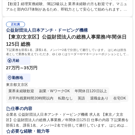
理、給与計算、社会保険手続き、年末調整等の労務管理全般 ■入退社手続
【歓迎】経理実務経験、簿記3級以上 業界未経験の方も歓迎です。マニュ
き、社内規定の改定や人事制度改定などのコア業務 ■社内イベントの企画
アルと部内OJT体制があるため、即戦力として安心して始められます。
運営やその他総務業務全般 ※労務と総務を1：1の割合でお任せ。 入社後
【魅力・やりがい】森ビルGの安定基盤で労務から総務まで幅広く携われ
は部内のOJTを中心に、あなたの経験に合わせて不足している部分はいつ
ます。定型業務に留まらず、社内規定や人事制度の改定など会社のコア業
でも質問・相談できる環境が整っているため、安心して成長できます。 募
正社員
務に挑戦できるため、自身の成長と組織への貢献度をダイレクトに実感で
公益財団法人日本アンチ・ドーピング機構
集職種 【森ビルG】人事・総務◆賞与5ヶ月◆年休120日◆残業少なめ◆
きます。 残業少なめ、週1日リモート可など、ワークライフバランスを保
リモート可
ち長期活躍できる環境です。 「これまでの幅広い経験を活かし、長期的な
【東京/文京区】公益財団法人の総務人事業務/年間休日
キャリアを築きたい」という前向きな意欲と挑戦を全力で応援します。 学
125日 総務
歴・資格 学歴：大学院 大学 高専 短大 専修学校 高校 語学力： 資格：日商
下記業務を部長1名、課長1名、メンバー2名で分担して遂行しています。 はじめは担当
簿記検定1級 日商簿記検定2級 日商簿記検定3級
者として業務を覚えていただき、ゆくゆくはリーダーやマネージャーポジションとして活
躍いただくことを期待しています。
月給
27万円～35万円
勤務地
東京都文京区
業界未経験歓迎
副業・WワークOK
年間休日120日以上
月平均残業時間20時間以内
転勤なし
英語
退職金あり
在宅OK
賞与あり
育休あり
完全週休2日制
交通費支給
土日祝休み
仕事の内容
食事補助あり
企業名 公益財団法人日本アンチ・ドーピング機構 求人名 【東京／文京
区】公益財団法人の総務人事業務／年間休日125日 仕事の内容 下記業務を
部長1名、課長1名、メンバー2名で分担して遂行しています。 はじめは担
当者として業務を覚えていただき、ゆくゆくはリーダーやマネージャーポ
必要な経験・能力等