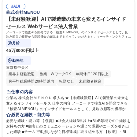
★メンバーがマンツーマンで丁寧に教えるため、ご経験が浅くても安心！
マネジメント職として活躍したい 【尚可】■人事、労務、採用、教育業務
幅広く経験を積みたい意欲がある方に最適な環境です。 募集職種 【総
正社員
のご経験 ■労務管理（給与計算・社会保険手続き・勤怠管理など）の経験
株式会社MENOU
務・人事】未経験歓迎/日立グループ/組織運営を支えるゼネラリストを目
■衛生管理者の資格をお持ちの方 学歴・資格 学歴：大学院 大学 高専 短大
指す
専修学校 高校 語学力： 資格：
【未経験歓迎】AIで製造業の未来を変えるインサイド
セールス Webサービス法人営業
ノーコードで検査AIを開発できる「検査AI MENOU」のインサイドセールスとして、見
込み顧客の獲得から商談機会の創出までを担っていただきます。マーケティングとフィー
ルドセールスをつなぐ役割として、
月給
45万8000円以上
勤務地
東京都中央区
業界未経験歓迎
副業・WワークOK
年間休日120日以上
月平均残業時間20時間以内
転勤なし
未経験者歓迎
時短勤務あり
経験者歓迎
在宅OK
完全週休2日制
交通費支給
仕事の内容
駅近5分以内
土日祝休み
服装自由
企業名 株式会社ＭＥＮＯＵ 求人名 ★【未経験歓迎】AIで製造業の未来を
変えるインサイドセールス 仕事の内容 ノーコードで検査AIを開発できる
「検査AI MENOU」のインサイドセールスとして、見込み顧客の獲得から
商談機会の創出までを担っていただきます。マーケティングとフィールド
必要な経験・能力等
セールスをつなぐ役割として、 適切なタイミングで顧客とコミュニケーシ
必要な経験・能力等 【必須】■社会人経験3年以上■BtoB領域でのご経験を
ョンを取りながら、受注につながる商談機会の最大化を目指します。 【具
お持ちの方 ■顧客とのコミュニケーションを通じて課題やニーズを引き出
体的な仕事内容】 リードへの電話・メールによるアプローチ/リードナー
した経験 ■チームで連携しながら目標達成に取り組める方 【歓迎】・BtoB
チャリングおよび商談創出/CRMを活用した顧客情報の管理・分析/マーケ