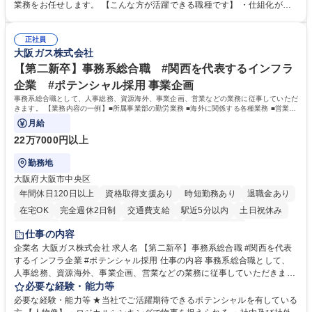
新たな施策検討を積極的に行っていただき、会社全体を巻き込み課題解決
業務をお任せします。 【こんな方が活躍できる職種です】 ・仕組化が好
を推進。 ・オフィス運営：執務環境の整備・物品管理・社内規定整備/改
き/得意・協働の姿勢を持っている・優先順位付け、マルチタスクが得意・
善・イベント企画/運営・非常時の対応 など、本人の希望や適性によって
様々な立場で物事を考えられる・定型業務だけでなく突発的な出来事にも
幅広い業務の体得が可能で、多様なキャリアパスを描くことも可能です。
正社員
対処できる・新しいことに興味関心がある 【魅力】■自己啓発支援：資格
大阪ガス株式会社
募集職種 【総務】未経験歓迎◎/リモート可/世界で唯一の事業/福利厚生◎/
取得や通信教育など費用の80%（年間25万円まで）を補助 ■住宅手当：家
再雇用有
賃の50%（月額7万円まで）を補助 学歴・資格 学歴：大学院 大学 語学
【第二新卒】事務系総合職 #関西を代表するインフラ
力： 資格：
企業 #ポテンシャル採用 事業企画
事務系総合職として、人事総務、資源海外、事業企画、営業などの業務に従事していただ
きます。 【業務内容の一例】■所属事業部の勤労業務 ■海外に関係する各種業務 ■営業部
門の企画スタッフ、ルート営業
月給
22万7000円以上
勤務地
大阪府大阪市中央区
年間休日120日以上
資格取得支援あり
時短勤務あり
退職金あり
在宅OK
完全週休2日制
交通費支給
駅近5分以内
土日祝休み
服装自由
第二新卒歓迎
寮・社宅あり
食事補助あり
仕事の内容
企業名 大阪ガス株式会社 求人名 【第二新卒】事務系総合職 #関西を代表
するインフラ企業 #ポテンシャル採用 仕事の内容 事務系総合職として、
人事総務、資源海外、事業企画、営業などの業務に従事していただきま
す。 【業務内容の一例】■所属事業部の勤労業務 ■海外に関係する各種業
必要な経験・能力等
務 ■営業部門の企画スタッフ、ルート営業 【キャリアパス】入社後の配属
必要な経験・能力等 ★当社でご活躍期待できるポテンシャルを有している
ポジションで一定期間ご活躍頂いた後、本人の適性及び将来のキャリアを