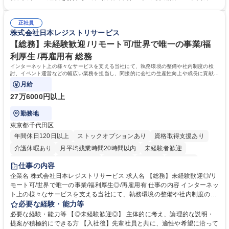
務部という組織として協力しながら進める体制です。 募集職種 【大阪】
関係各部門との調整を率先して行い、業務を円滑に遂行できる協調性やコ
総務人事＜未経験歓迎＞◇三菱電機G・社会インフラを支える/年休127日
ミュニケーション能力を持っている方 ・人事総務領域に興味がありゼネラ
正社員
リスト志向をお持ちの方 学歴・資格 学歴：大学院 大学 語学力： 資格：
株式会社日本レジストリサービス
【総務】未経験歓迎 /リモート可/世界で唯一の事業/福
利厚生 /再雇用有 総務
インターネット上の様々なサービスを支える当社にて、執務環境の整備や社内制度の検
討、イベント運営などの幅広い業務を担当し、間接的に会社の生産性向上や成長に貢献し
ている部署です。
月給
27万6000円以上
勤務地
東京都千代田区
年間休日120日以上
ストックオプションあり
資格取得支援あり
介護休暇あり
月平均残業時間20時間以内
未経験者歓迎
住宅手当あり
時短勤務あり
研修あり
在宅OK
賞与あり
仕事の内容
完全週休2日制
交通費支給
駅近5分以内
土日祝休み
服装自由
企業名 株式会社日本レジストリサービス 求人名 【総務】未経験歓迎◎/リ
モート可/世界で唯一の事業/福利厚生◎/再雇用有 仕事の内容 インターネッ
ト上の様々なサービスを支える当社にて、執務環境の整備や社内制度の検
討、イベント運営などの幅広い業務を担当し、間接的に会社の生産性向上
必要な経験・能力等
や成長に貢献している部署です。 会社の全メンバーが安心して長く成果を
必要な経験・能力等 【◎未経験歓迎◎】 主体的に考え、論理的な説明・
発揮できる環境を整えるために、毎日のメンテナンスや維持管理に加え、
提案が積極的にできる方 【入社後】先輩社員と共に、適性や希望に沿って