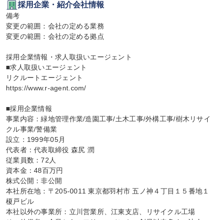
採用企業・紹介会社情報
備考

変更の範囲：会社の定める業務

変更の範囲：会社の定める拠点

採用企業情報・求人取扱いエージェント

■求人取扱いエージェント

リクルートエージェント

https://www.r-agent.com/

■採用企業情報

事業内容：緑地管理作業/造園工事/土木工事/外構工事/樹木リサイ
クル事業/警備業

設立：1999年05月

代表者：代表取締役 森尻 潤

従業員数：72人

資本金：48百万円

株式公開：非公開

本社所在地：〒205-0011 東京都羽村市 五ノ神４丁目１５番地１ 
榎戸ビル

本社以外の事業所：立川営業所、江東支店、リサイクル工場
