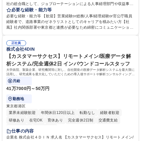
社の総合職として、ジョブローテーションによる人事経理部門や収益事業
等のフロント部門の部署等幅広い部署での業務をお任せいたします。研修
必要な経験・能力等
制度やキャリア支援が充実しております！ ※下記業務詳細 【業務詳細】■
必要な経験・能力等 【歓迎】営業経験or総務/人事/経理経験or官公庁職員
管理部門：広報、人事、経理など当公社の運営に係る管理業務 ■収益部
経験者で、道路事業のゼネラリストとしてのキャリアを積みたい方【社
門：駐車場の新規開拓、管理運営、新宿駅西口広場の「イベントコーナ
風】社内関係部署や東京都と連携が必要なため綿密にコミュニケーション
ー」などの管理運営 ■道路部門：整備の急がれる骨格幹線道路や木造住宅
を図っています。 【業務の魅力】■幅広く携われる：総合職（事務）で
密集地域の特定整備路線の用地取得、道路に関する普及啓発事業、都内の
は、駐車場の管理運営や道路用地の取得、公益財団法人の中枢を担う管理
道路施設や道路工事現場の見学ツアー事業 ※入社後は上記いずれかの部門
正社員
部門など多岐に渡る業務を経験できます。 ■様々なプロジェクト：駐車場
株式会社4DIN
へ配属。※業務内容変更の範囲：会社の定める業務 募集職種 【都庁グル
事業の他、新宿駅西口広場内に設置された照明を兼ねた広告「ブライトサ
ープ】総合職（事務）◇残業月平均9時間未満／有給年平均16日取得
イン」の管理運営を行うなど、事業収益を生み出す活動を積極的に行って
【カスタマーサクセス】リモートメイン/医療データ解
います。 学歴・資格 学歴：大学院 大学 高専 短大 専修学校 高校 語学力：
析システム/完全週休2日 インバウンドコールスタッフ
資格：
大学病院、製薬企業、研究機関等に対し、自社開発の医療データ解析システムを最大限に
活用し、研究成果を最大化していただくための導入後サポートや解析コンサルティング、
活用アドバイス業務等をお任せします。
月給
41万7000円～50万円
勤務地
東京都港区
業界未経験歓迎
年間休日120日以上
転勤なし
経験者歓迎
研修あり
在宅OK
育休あり
完全週休2日制
交通費支給
駅近5分以内
土日祝休み
仕事の内容
企業名 株式会社４ＤＩＮ 求人名 【カスタマーサクセス】リモートメイン/