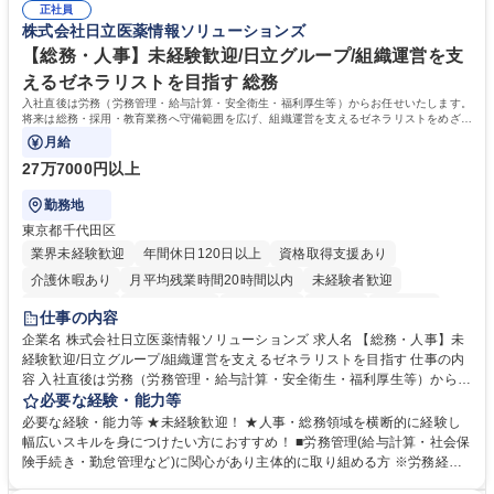
平均100件前後■メール・手紙：同上40件前後 募集職種 中野本社【お客様
正社員
すのでご安心ください。 【当社について】キリングループの広報機能を担
株式会社日立医薬情報ソリューションズ
相談室】お客様のお声をもとにより良い商品づくりへ貢献
う会社として、お客様との出会いを大切にし、磨き上げたホスピタリティ
を込めてコミュニケーションをとりながら広報関連業務を行っておりま
【総務・人事】未経験歓迎/日立グループ/組織運営を支
す。 学歴・資格 学歴：大学院 大学 高専 短大 専修学校 高校 語学力： 資
えるゼネラリストを目指す 総務
格：
入社直後は労務（労務管理・給与計算・安全衛生・福利厚生等）からお任せいたします。
将来は総務・採用・教育業務へ守備範囲を広げ、組織運営を支えるゼネラリストをめざせ
ます。
月給
27万7000円以上
勤務地
東京都千代田区
業界未経験歓迎
年間休日120日以上
資格取得支援あり
介護休暇あり
月平均残業時間20時間以内
未経験者歓迎
住宅手当あり
時短勤務あり
退職金あり
在宅OK
賞与あり
仕事の内容
育休あり
完全週休2日制
交通費支給
土日祝休み
寮・社宅あり
企業名 株式会社日立医薬情報ソリューションズ 求人名 【総務・人事】未
経験歓迎/日立グループ/組織運営を支えるゼネラリストを目指す 仕事の内
容 入社直後は労務（労務管理・給与計算・安全衛生・福利厚生等）からお
任せいたします。将来は総務・採用・教育業務へ守備範囲を広げ、組織運
必要な経験・能力等
営を支えるゼネラリストをめざせます。 ・初期業務：労働時間管理、給与
必要な経験・能力等 ★未経験歓迎！ ★人事・総務領域を横断的に経験し
計算、社会保険対応、福利厚生管理、安全衛生、健康経営推進等をお任せ
幅広いスキルを身につけたい方におすすめ！ ■労務管理(給与計算・社会保
します。ご経験に応じて、休職者管理など、幅広く経験を積んでいただき
険手続き・勤怠管理など)に関心があり主体的に取り組める方 ※労務経験
ます。 ・将来的な広がり：総務・採用・教育・税務対応・経営企画等。
者は早期にご活躍いただけます。 ■チームで仕事を推進できる方■将来は