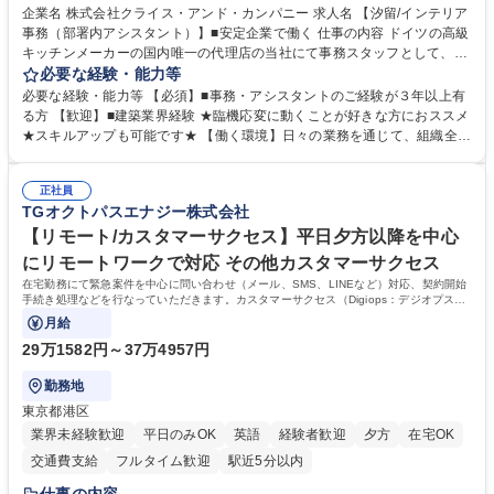
駅近5分以内
土日祝休み
企業名 株式会社クライス・アンド・カンパニー 求人名 【汐留/インテリア
事務（部署内アシスタント）】■安定企業で働く 仕事の内容 ドイツの高級
キッチンメーカーの国内唯一の代理店の当社にて事務スタッフとして、部
署内の事務業務全般をお任せいたします。 裁量を持って働いていただける
必要な経験・能力等
ため、スキルアップも可能です。 【部署内の事務業務全般】 ■サンプルの
必要な経験・能力等 【必須】■事務・アシスタントのご経験が３年以上有
仕分け・整理 ■電話応対 ■書類作成（会議資料、お客様宛請求書、支払書
る方 【歓迎】■建築業界経験 ★臨機応変に動くことが好きな方におススメ
類を取りまとめて経理へ提出等） ■ショールームアテンド・運営・予約業
★スキルアップも可能です★ 【働く環境】日々の業務を通じて、組織全体
務 ■広報・PR業務のアシスタント（SNS投稿補助、資料作成など） ■納品
のサポートを行い、成果を実感できる仕事です。また、コミュニケーショ
時の取扱説明書作成・送付（キッチン、機器等の商品） 募集職種 【汐留/
ンスキルや問題解決能力が磨かれ、キャリアアップのチャンスも豊富。チ
インテリア事務（部署内アシスタント）】■安定企業で働く
正社員
ームとの協力や新しいアイデアを活かす場もあり、やりがいを感じながら
TGオクトパスエナジー株式会社
働けます。 【歓迎】 ■インテリアの業界のご経験が有る方■PCの作業に慣
れている方 学歴・資格 学歴：大学院 大学 高専 短大 専修学校 語学力： 資
【リモート/カスタマーサクセス】平日夕方以降を中心
格：
にリモートワークで対応 その他カスタマーサクセス
在宅勤務にて緊急案件を中心に問い合わせ（メール、SMS、LINEなど）対応、契約開始
手続き処理などを行なっていただきます。カスタマーサクセス（Digiops：デジオプス）
と運用構築の業務となります。
月給
29万1582円～37万4957円
勤務地
東京都港区
業界未経験歓迎
平日のみOK
英語
経験者歓迎
夕方
在宅OK
交通費支給
フルタイム歓迎
駅近5分以内