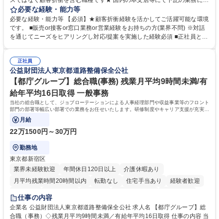
スではなく顧客折衝を含む職種です★ 国内の本支店等にて下記の業務に従
事していただきます。 ■窓口/後方/ロビーにて事務手続等の受付・オペレ
必要な経験・能力等
ーション、お客様対応 ■窓口にて、ご来店された個人のお客様に対して金
必要な経験・能力等 【必須】★顧客折衝経験を活かしてご活躍可能な環境
融商品のご提案 ■効率的な事務運用の検討・構築等 ≪業務紹介：ご応募前
です。 ■販売or接客or窓口業務or営業経験をお持ちの方(業界不問) ※対話
に必ずご覧ください≫ ※記事 https://www.mysite.bk.mufg.jp/career/circle/
を通じてニーズをヒアリングし対応/提案を実施した経験必須 ■正社員とし
article17/ ※動画 https://youtu.be/H-S7HaJqqbg 募集職種 【東京都】本支
ての就業経験1年以上 【歓迎】■金融業界での就業経験■銀行での預金為替
店の窓口業務(事務手続受付/資産運用提案)/後方事務/ロビー応対
事務経験 ■金融商品の提案・販売経験 ≪魅力≫研修やOJT環境が整ってい
正社員
るので安心して入行いただけます。 幅広いキャリアの選択肢があり、公募
公益財団法人東京都道路整備保全公社
や社内副業等を活用し、 一人ひとりが挑戦できるカルチャーが浸透してい
ます。 学歴・資格 学歴：大学院 大学 高専 短大 専修学校 高校 語学力：
【都庁グループ】総合職(事務) 残業月平均9時間未満/有
資格：
給年平均16日取得 一般事務
当社の総合職として、ジョブローテーションによる人事経理部門や収益事業等のフロント
部門の部署等幅広い部署での業務をお任せいたします。研修制度やキャリア支援が充実し
ております！ ※下記業務詳細
月給
22万1500円～30万円
勤務地
東京都新宿区
業界未経験歓迎
年間休日120日以上
介護休暇あり
月平均残業時間20時間以内
転勤なし
住宅手当あり
経験者歓迎
研修あり
退職金あり
賞与あり
完全週休2日制
交通費支給
仕事の内容
駅近5分以内
資格取得手当あり
食事補助あり
企業名 公益財団法人東京都道路整備保全公社 求人名 【都庁グループ】総
合職（事務）◇残業月平均9時間未満／有給年平均16日取得 仕事の内容 当