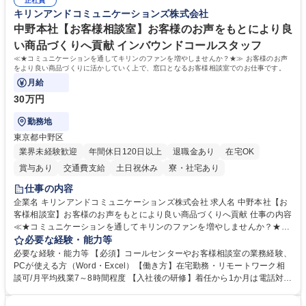
募集職種 【大阪・京都・滋賀】営業事務 ※未経験可
正社員
えて、お客様や社員の状況に合わせ、能動的なサポート、改善の動きも期
キリンアンドコミュニケーションズ株式会社
待され。組織を支えるスペシャリストとして、チームに貢献し、結果的に
社員から頼られる存在になることができます。平均19:30の退勤以降の業
中野本社【お客様相談室】お客様のお声をもとにより良
務の持ち帰りも禁止されており、メリハリのある働き方となります。 学
い商品づくりへ貢献 インバウンドコールスタッフ
歴・資格 学歴：大学院 大学 高専 短大 語学力： 資格：
≪★コミュニケーションを通してキリンのファンを増やしませんか？★≫ お客様のお声
をより良い商品づくりに活かしていく上で、窓口となるお客様相談室でのお仕事です。
月給
30万円
勤務地
東京都中野区
業界未経験歓迎
年間休日120日以上
退職金あり
在宅OK
賞与あり
交通費支給
土日祝休み
寮・社宅あり
仕事の内容
企業名 キリンアンドコミュニケーションズ株式会社 求人名 中野本社【お
客様相談室】お客様のお声をもとにより良い商品づくりへ貢献 仕事の内容
≪★コミュニケーションを通してキリンのファンを増やしませんか？★≫
お客様のお声をより良い商品づくりに活かしていく上で、窓口となるお客
必要な経験・能力等
様相談室でのお仕事です。 日々お客様からいただくキリングループへのご
必要な経験・能力等 【必須】コールセンターやお客様相談室の業務経験、
意見を、企業活動に活かしています。お客様からの声に迅速かつ誠意をも
PCが使える方（Word・Excel）【働き方】在宅勤務・リモートワーク相
って対応、情報提供するとともにグループ内活動に反映しています。 【具
談可/月平均残業7～8時間程度 【入社後の研修】着任から1か月は電話対応
体的には】電話応対、メール、お手紙対応、ご指摘品調査報告書作成、有
のOJTを中心に実施し、電話対応に慣れた段階でメール・手紙のOJTを実
人チャットボット対応など。 【1日の対応件数】■電話：月間一人当たり
施する予定です。独り立ち以降もしっかりフォローする体制を整えていま