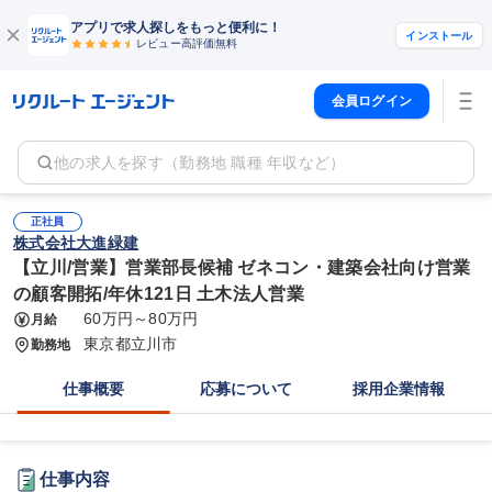
アプリで求人探しをもっと便利に！
インストール
レビュー高評価
無料
会員ログイン
他の求人を探す（勤務地 職種 年収など）
正社員
株式会社大進緑建
【立川/営業】営業部長候補 ゼネコン・建築会社向け営業
の顧客開拓/年休121日 土木法人営業
60万円～80万円
月給
東京都立川市
勤務地
仕事概要
応募について
採用企業情報
仕事内容