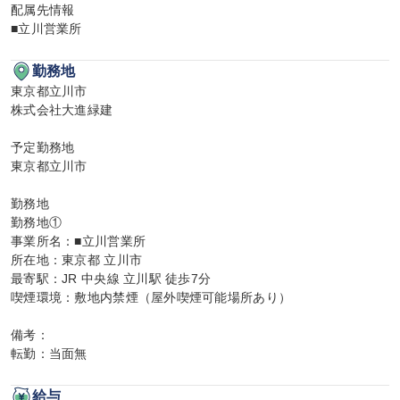
配属先情報

■立川営業所
勤務地
東京都立川市

株式会社大進緑建

予定勤務地

東京都立川市

勤務地

勤務地①

事業所名：■立川営業所

所在地：東京都 立川市

最寄駅：JR 中央線 立川駅 徒歩7分

喫煙環境：敷地内禁煙（屋外喫煙可能場所あり）

備考：

転勤：当面無
給与