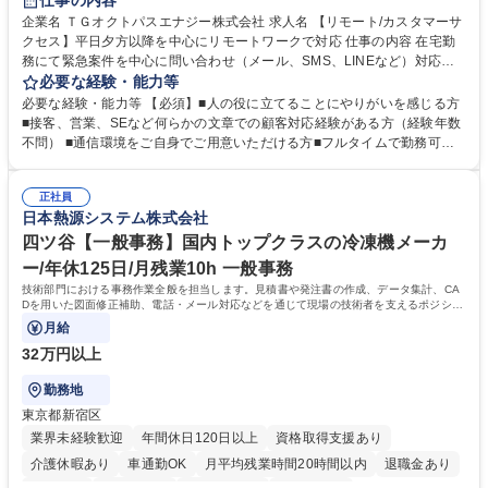
仕事の内容
企業名 ＴＧオクトパスエナジー株式会社 求人名 【リモート/カスタマーサ
クセス】平日夕方以降を中心にリモートワークで対応 仕事の内容 在宅勤
務にて緊急案件を中心に問い合わせ（メール、SMS、LINEなど）対応、
契約開始手続き処理などを行なっていただきます。カスタマーサクセス
必要な経験・能力等
（Digiops：デジオプス）と運用構築の業務となります。 ■お問い合わせ
必要な経験・能力等 【必須】■人の役に立てることにやりがいを感じる方
対応業務全般（システム入力、契約手続き含む） ■デジタルコミュニケー
■接客、営業、SEなど何らかの文章での顧客対応経験がある方（経験年数
ションツール（メール、SMS、LINE等）を使用 ■お客様のニーズに応じた
不問） ■通信環境をご自身でご用意いただける方■フルタイムで勤務可能
新プラン案内やトラブル対応 ■土日祝は主にメールでの対応、緊急度の高
な方 ※土日祝は1名体制となるため一人の環境で責任を持って業務を行っ
い問い合わせを優先 ■緊急時の電話対応 エネルギー×Tech！お客様に寄り
ていただける方【歓迎要件】■再生可能エネルギーを世の中に広め地球環
添ってサービス提供できることが魅力 募集職種 【リモート/カスタマーサ
正社員
境に貢献したい■改善提案や改善アクション等新しいことに意欲がある方
日本熱源システム株式会社
クセス】平日夕方以降を中心にリモートワークで対応
【英語（語学力）】■翻訳ツールを用い英語でコミュニケーションをとる
ことに抵抗がない方■英語は話せなくても問題はありませんが、英語が話
四ツ谷【一般事務】国内トップクラスの冷凍機メーカ
せますと、よりチャンスが広がります。※日本語がネイティブレベル必須
ー/年休125日/月残業10h 一般事務
学歴・資格 学歴：大学院 大学 高専 短大 専修学校 高校 語学力： 資格：
技術部門における事務作業全般を担当します。見積書や発注書の作成、データ集計、CA
Dを用いた図面修正補助、電話・メール対応などを通じて現場の技術者を支えるポジショ
ンです。
月給
32万円以上
勤務地
東京都新宿区
業界未経験歓迎
年間休日120日以上
資格取得支援あり
介護休暇あり
車通勤OK
月平均残業時間20時間以内
退職金あり