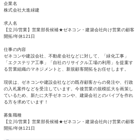
企業名

株式会社大進緑建

求人名

【立川/営業】営業部長候補★ゼネコン・建築会社向け営業の顧客
開拓/年休121日

仕事の内容

ゼネコンや建設会社、不動産会社などに対して、「緑化工事」
「エクステリア工事」「自社のリサイクル工場の利用」を提案す
る営業組織のマネジメントと、新規顧客開拓をお任せします。

現状は、ゼネコンや建設会社などの既存顧客からの発注や、行政
の入札案件などを受注しています。今後営業の規模拡大を画策し
ているため、新たに大手ゼネコンや、建築会社とのパイプを作れ
る方を求めています！

募集職種

【立川/営業】営業部長候補★ゼネコン・建築会社向け営業の顧客
開拓/年休121日