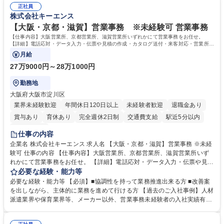
正社員
株式会社キーエンス
【大阪・京都・滋賀】営業事務 ※未経験可 営業事務
【仕事内容】大阪営業所、京都営業所、滋賀営業所いずれかにて営業事務をお任せ。
【詳細】電話応対・データ入力・伝票や見積の作成・カタログ送付・来客対応・営業所内
で発生する事務業務や業務改善をお任せ。
月給
27万9000円～28万1000円
勤務地
大阪府大阪市淀川区
業界未経験歓迎
年間休日120日以上
未経験者歓迎
退職金あり
賞与あり
育休あり
完全週休2日制
交通費支給
駅近5分以内
土日祝休み
仕事の内容
企業名 株式会社キーエンス 求人名 【大阪・京都・滋賀】営業事務 ※未経
験可 仕事の内容 【仕事内容】大阪営業所、京都営業所、滋賀営業所いず
れかにて営業事務をお任せ。 【詳細】電話応対・データ入力・伝票や見積
の作成・カタログ送付・来客対応・営業所内で発生する事務業務や業務改
必要な経験・能力等
善をお任せ。 【教育制度】ご入社後、育成担当とペアになりながらOJTに
必要な経験・能力等 【必須】■協調性を持って業務推進出来る方 ■改善案
て業務を覚えていただくことが可能です。業務システムがきちんと構築さ
を出しながら、主体的に業務を進めて行ける方 【過去のご入社事例】人材
れているため、スムーズに仕事に慣れることができる環境です。また、
派遣業界や保育業界等、メーカー以外、営業事務未経験者の入社実績有
「チームで成果を出す文化」があり、良いやり方を積極的に共有しながら
【当社の事務職について】単なる事務ではなく主体性を発揮したサポート
常に改善を目指す風土のため、安心して業務に取り組んでいただけます。
により、キーエンスの付加価値向上に貢献します。ベースの定型業務に加