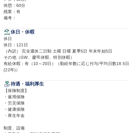
休憩：60分

残業：有

備考：
休日・休暇
休日

休日：121日

（内訳） 完全週休二日制 土曜 日曜 夏季5日 年末年始5日

その他（GW、慶弔休暇、特別休暇）

有給休暇：有（10～20日）（勤続年数に応じ付与/平均日数18.5日
(22年)）
待遇・福利厚生
【保険制度】

・雇用保険

・労災保険

・健康保険

・厚生年金

制度、設備
