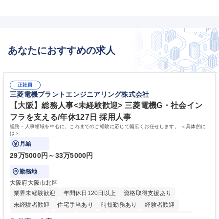
あなたにおすすめの求人
正社員
三菱電機プラントエンジニアリング株式会社
【大阪】総務人事<未経験歓迎> 三菱電機G・社会イン
フラを支える/年休127日 採用人事
総務・人事領域を中心に、これまでのご経験に応じて幅広くお任せします。 ＜具体的に
は＞
月給
29万5000円～33万5000円
勤務地
大阪府大阪市北区
業界未経験歓迎
年間休日120日以上
資格取得支援あり
未経験者歓迎
住宅手当あり
時短勤務あり
経験者歓迎
退職金あり
在宅OK
賞与あり
完全週休2日制
交通費支給