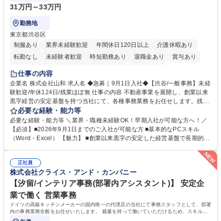
31万円～33万円
勤務地
東京都渋谷区
制服あり
業界未経験歓迎
年間休日120日以上
介護休暇あり
転勤なし
未経験者歓迎
時短勤務あり
退職金あり
賞与あり
育休あり
完全週休2日制
交通費支給
土日祝休み
仕事の内容
企業名 株式会社山和 求人名 ◆急募｜9月1日入社◆【渋谷/一般事務】未経
験歓迎/年休124日/残業ほぼ無 仕事の内容 不動産事業を展開し、創業以来
黒字経営の安定基盤を持つ当社にて、各種事務業務をお任せします。残業
がほぼ発生せず、連続した日程の有給取得が可能なため、WLBを整えたい
必要な経験・能力等
方にお勧めの環境です！ 入社後はOJTを通じて丁寧に研修を行いますの
必要な経験・能力等 ＼業界・職種未経験OK！早期入社が可能な方へ！／
で、事務未経験の方でも安心して臨むことができます。 【業務詳細】■電
【必須】■2026年9月1日までのご入社が可能な方 ■基本的なPCスキル
話・来客対応 ■物件の鍵や社内の備品管理 ■データ入力や書類作成 ■契約
（Word・Excel） 【魅力】 ■創業以来黒字の安定した経営基盤で長期的に
書などのファイリング ■郵送物の仕訳・発送 など 募集職種 ◆急募｜9月1
安心して働ける環境 ■残業ほぼなしで働きやすさ抜群、プライベートとの
日入社◆【渋谷/一般事務】未経験歓迎/年休124日/残業ほぼ無
両立が可能 ■有給取得を積極的に推奨、年間10日程度の取得実績 ■1ヶ月
正社員
のOJTで業務を習得可能、未経験でもしっかりサポート 学歴・資格 学
株式会社クライス・アンド・カンパニー
歴：大学院 大学 高専 短大 語学力： 資格：
【汐留/インテリア事務(部署内アシスタント)】 安定企
業で働く 営業事務
ドイツの高級キッチンメーカーの国内唯一の代理店の当社にて事務スタッフとして、部署
内の事務業務全般をお任せいたします。 裁量を持って働いていただけるため、スキルア
ップも可能です。