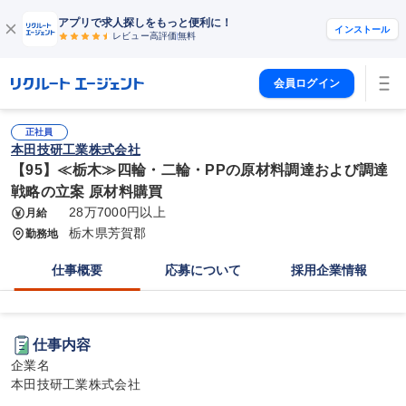
アプリで求人探しをもっと便利に！
インストール
レビュー高評価
無料
会員ログイン
正社員
本田技研工業株式会社
【95】≪栃木≫四輪・二輪・PPの原材料調達および調達
戦略の立案 原材料購買
28万7000円以上
月給
栃木県芳賀郡
勤務地
仕事概要
応募について
採用企業情報
仕事内容
企業名

本田技研工業株式会社
