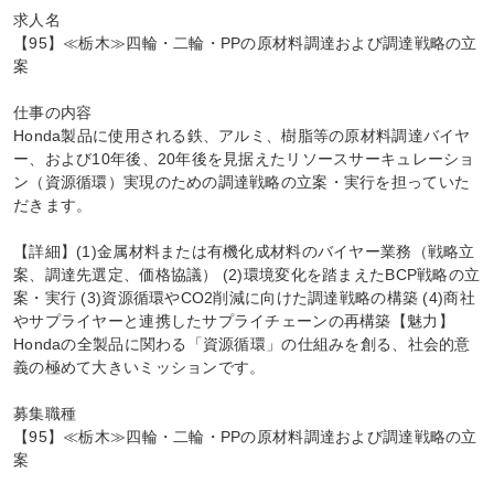
求人名

【95】≪栃木≫四輪・二輪・PPの原材料調達および調達戦略の立
案

仕事の内容

Honda製品に使用される鉄、アルミ、樹脂等の原材料調達バイヤ
ー、および10年後、20年後を見据えたリソースサーキュレーショ
ン（資源循環）実現のための調達戦略の立案・実行を担っていた
だきます。

【詳細】(1)金属材料または有機化成材料のバイヤー業務（戦略立
案、調達先選定、価格協議） (2)環境変化を踏まえたBCP戦略の立
案・実行 (3)資源循環やCO2削減に向けた調達戦略の構築 (4)商社
やサプライヤーと連携したサプライチェーンの再構築【魅力】
Hondaの全製品に関わる「資源循環」の仕組みを創る、社会的意
義の極めて大きいミッションです。

募集職種

【95】≪栃木≫四輪・二輪・PPの原材料調達および調達戦略の立
案