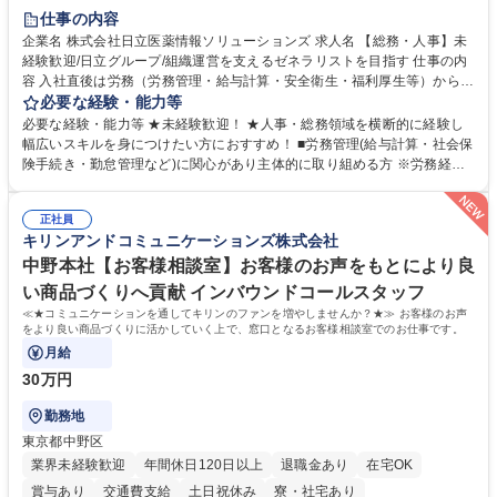
住宅手当あり
時短勤務あり
退職金あり
在宅OK
賞与あり
仕事の内容
育休あり
完全週休2日制
交通費支給
土日祝休み
寮・社宅あり
企業名 株式会社日立医薬情報ソリューションズ 求人名 【総務・人事】未
経験歓迎/日立グループ/組織運営を支えるゼネラリストを目指す 仕事の内
容 入社直後は労務（労務管理・給与計算・安全衛生・福利厚生等）からお
任せいたします。将来は総務・採用・教育業務へ守備範囲を広げ、組織運
必要な経験・能力等
営を支えるゼネラリストをめざせます。 ・初期業務：労働時間管理、給与
必要な経験・能力等 ★未経験歓迎！ ★人事・総務領域を横断的に経験し
計算、社会保険対応、福利厚生管理、安全衛生、健康経営推進等をお任せ
幅広いスキルを身につけたい方におすすめ！ ■労務管理(給与計算・社会保
します。ご経験に応じて、休職者管理など、幅広く経験を積んでいただき
険手続き・勤怠管理など)に関心があり主体的に取り組める方 ※労務経験
ます。 ・将来的な広がり：総務・採用・教育・税務対応・経営企画等。
者は早期にご活躍いただけます。 ■チームで仕事を推進できる方■将来は
★メンバーがマンツーマンで丁寧に教えるため、ご経験が浅くても安心！
マネジメント職として活躍したい 【尚可】■人事、労務、採用、教育業務
幅広く経験を積みたい意欲がある方に最適な環境です。 募集職種 【総
正社員
のご経験 ■労務管理（給与計算・社会保険手続き・勤怠管理など）の経験
キリンアンドコミュニケーションズ株式会社
務・人事】未経験歓迎/日立グループ/組織運営を支えるゼネラリストを目
■衛生管理者の資格をお持ちの方 学歴・資格 学歴：大学院 大学 高専 短大
指す
専修学校 高校 語学力： 資格：
中野本社【お客様相談室】お客様のお声をもとにより良
い商品づくりへ貢献 インバウンドコールスタッフ
≪★コミュニケーションを通してキリンのファンを増やしませんか？★≫ お客様のお声
をより良い商品づくりに活かしていく上で、窓口となるお客様相談室でのお仕事です。
月給
30万円
勤務地
東京都中野区
業界未経験歓迎
年間休日120日以上
退職金あり
在宅OK
賞与あり
交通費支給
土日祝休み
寮・社宅あり