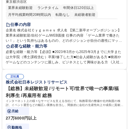
東京都渋谷区
業界未経験歓迎
ランチタイム
年間休日120日以上
月平均残業時間20時間以内
転勤なし
未経験者歓迎
住宅手当あり
経験者歓迎
完全週休2日制
インセンティブあり
仕事の内容
交通費支給
土日祝休み
服装自由
昼食補助あり
第二新卒歓迎
企業名 株式会社Ｃｙｇａｍｅｓ 求人名 【第二新卒オープンポジション】
業界未経験歓迎/自社ゲーム/WEB面接 仕事の内容 「ゲーム業界で働きた
食事補助あり
い！」という気持ちはあるものの、どのポジションが自分の適性にマッチ
しているか悩んでいる方が対象となります！ 総合職（プランナー/データ
必要な経験・能力等
アナリストなど）、技術職（開発エンジニ ア/インフラエンジニアな
必要な経験・能力等 【必須】■2023年3月から2025年3月までに大学また
ど）、デザイン職（デザイナー/イラストレ ーターなど）等から、面接で
は大学院（博士課程含む）卒業/修了した方■社会人経験がある方 ■映画や
ご希望と適正にマッチしたポジションをご案内いたします。ゲームやエン
ゲームなどのコンテンツに親しみ、ビジネスとして興味がある方 《入社実
タメコンテンツが大好きで、「ゲーム業界の未来を自らの手で作りたい」
績 例》 ・メーカー → プロジェクトマネージャー ・ソーシャルゲーム →
「最高のコンテンツを作るためには、何でもやる」という情熱に溢れた方
ゲームプランナー ・通信 → ゲームエンジニア ・独立行政法人 → データ
のご応募をお待ちしております。 募集職種 【第二新卒オープンポジショ
正社員
サイエンティスト 学歴・資格 学歴：大学院 大学 語学力： 資格：
株式会社日本レジストリサービス
ン】業界未経験歓迎/自社ゲーム/WEB面接
【総務】未経験歓迎 /リモート可/世界で唯一の事業/福
利厚生 /再雇用有 総務
インターネット上の様々なサービスを支える当社にて、執務環境の整備や社内制度の検
討、イベント運営などの幅広い業務を担当し、間接的に会社の生産性向上や成長に貢献し
ている部署です。
月給
27万6000円以上
勤務地