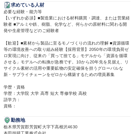
求めている人材
必要な経験・能力等

【いずれか必須】■製造業における材料購買・調達、または営業経
験者 ■アルミや鉄、樹脂、化学など、何らかの原材料に関わる開
発や生産管理などのご経験者

【歓迎】■素材から製品に至るモノづくりの流れの理解 ■資源循環
等の環境改善への取り組み経験【採用背景】2050年の環境負荷ゼ
ロ実現に向け、従来の「買って捨てる」モデルから「資源を循環
させる」モデルへの転換が急務です。10から20年先を見据え、リ
サイクル素材の活用や重要鉱物の安定確保を担うグローバルな
新・サプライチェーンをゼロから構築するための増員募集

学歴・資格

学歴：大学院 大学 高専 短大 専修学校 高校

語学力：

資格：
勤務地
栃木県芳賀郡芳賀町大字下高根沢4630

本田技研工業株式会社
