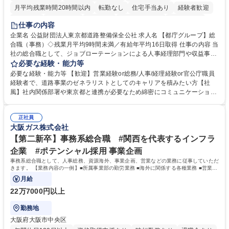
月平均残業時間20時間以内
転勤なし
住宅手当あり
経験者歓迎
研修あり
退職金あり
賞与あり
完全週休2日制
交通費支給
仕事の内容
駅近5分以内
資格取得手当あり
食事補助あり
企業名 公益財団法人東京都道路整備保全公社 求人名 【都庁グループ】総
合職（事務）◇残業月平均9時間未満／有給年平均16日取得 仕事の内容 当
社の総合職として、ジョブローテーションによる人事経理部門や収益事業
等のフロント部門の部署等幅広い部署での業務をお任せいたします。研修
必要な経験・能力等
制度やキャリア支援が充実しております！ ※下記業務詳細 【業務詳細】■
必要な経験・能力等 【歓迎】営業経験or総務/人事/経理経験or官公庁職員
管理部門：広報、人事、経理など当公社の運営に係る管理業務 ■収益部
経験者で、道路事業のゼネラリストとしてのキャリアを積みたい方【社
門：駐車場の新規開拓、管理運営、新宿駅西口広場の「イベントコーナ
風】社内関係部署や東京都と連携が必要なため綿密にコミュニケーション
ー」などの管理運営 ■道路部門：整備の急がれる骨格幹線道路や木造住宅
を図っています。 【業務の魅力】■幅広く携われる：総合職（事務）で
密集地域の特定整備路線の用地取得、道路に関する普及啓発事業、都内の
は、駐車場の管理運営や道路用地の取得、公益財団法人の中枢を担う管理
道路施設や道路工事現場の見学ツアー事業 ※入社後は上記いずれかの部門
正社員
部門など多岐に渡る業務を経験できます。 ■様々なプロジェクト：駐車場
大阪ガス株式会社
へ配属。※業務内容変更の範囲：会社の定める業務 募集職種 【都庁グル
事業の他、新宿駅西口広場内に設置された照明を兼ねた広告「ブライトサ
ープ】総合職（事務）◇残業月平均9時間未満／有給年平均16日取得
イン」の管理運営を行うなど、事業収益を生み出す活動を積極的に行って
【第二新卒】事務系総合職 #関西を代表するインフラ
います。 学歴・資格 学歴：大学院 大学 高専 短大 専修学校 高校 語学力：
企業 #ポテンシャル採用 事業企画
資格：
事務系総合職として、人事総務、資源海外、事業企画、営業などの業務に従事していただ
きます。 【業務内容の一例】■所属事業部の勤労業務 ■海外に関係する各種業務 ■営業部
門の企画スタッフ、ルート営業
月給
22万7000円以上
勤務地
大阪府大阪市中央区