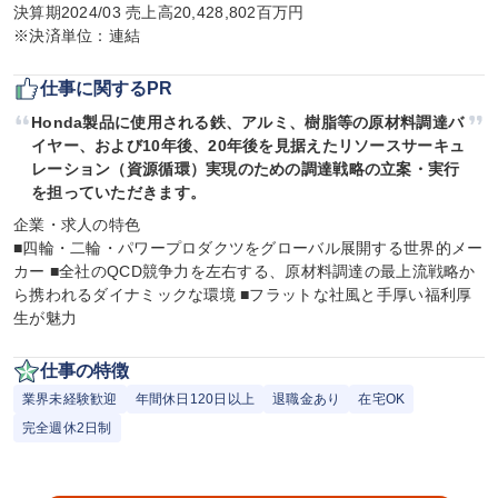
決算期2024/03 売上高20,428,802百万円

※決済単位：連結
仕事に関するPR
Honda製品に使用される鉄、アルミ、樹脂等の原材料調達バ
イヤー、および10年後、20年後を見据えたリソースサーキュ
レーション（資源循環）実現のための調達戦略の立案・実行
を担っていただきます。
企業・求人の特色

■四輪・二輪・パワープロダクツをグローバル展開する世界的メー
カー ■全社のQCD競争力を左右する、原材料調達の最上流戦略か
ら携われるダイナミックな環境 ■フラットな社風と手厚い福利厚
生が魅力
仕事の特徴
業界未経験歓迎
年間休日120日以上
退職金あり
在宅OK
完全週休2日制