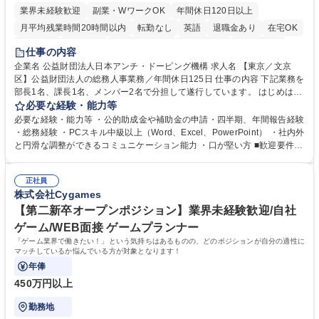
業界未経験歓迎
副業・WワークOK
年間休日120日以上
月平均残業時間20時間以内
転勤なし
英語
退職金あり
在宅OK
賞与あり
育休あり
完全週休2日制
交通費支給
土日祝休み
仕事の内容
食事補助あり
企業名 公益財団法人日本アンチ・ドーピング機構 求人名 【東京／文京
区】公益財団法人の総務人事業務／年間休日125日 仕事の内容 下記業務を
部長1名、課長1名、メンバー2名で分担して遂行しています。 はじめは担
当者として業務を覚えていただき、ゆくゆくはリーダーやマネージャーポ
必要な経験・能力等
ジションとして活躍いただくことを期待しています。 【総務・人事グルー
必要な経験・能力等 ・公的助成金や補助金の申請・四半期、年間報告経験
プの業務内容】 ・人事制度関連 ・採用活動 ・教育研修の企画、実行 ・勤
・総務経験 ・PCスキル中級以上（Word、Excel、PowerPoint） ・社内外
怠管理 ・官公庁への各種提出 ・法定の会議運営（評議員会、理事会） ・
と円滑な調整ができるコミュニケーション能力 ・口が堅い方 ■歓迎要件
コンプライアンス ・内部規程やルールの管理、整備、文書管理 ・契約関
・採用業務経験 ・英語に抵抗がない方 ・営業経験 学歴・資格 学歴：大学
連 ・衛生管理 ・防災関連・公的助成金の管理・オフィス、ファシリティ
院 大学 高専 短大 専修学校 高校 語学力： 資格：
管理 ・福利厚生関連 ・職員からの問合せ、相談対応 ・その他日常の総務
正社員
株式会社Cygames
業務全般 募集職種 【東京／文京区】公益財団法人の総務人事業務／年間
休日125日
【第二新卒オープンポジション】業界未経験歓迎/自社
ゲーム/WEB面接 ゲームプランナー
「ゲーム業界で働きたい！」という気持ちはあるものの、どのポジションが自分の適性に
マッチしているか悩んでいる方が対象となります！
年俸
450万円以上
勤務地