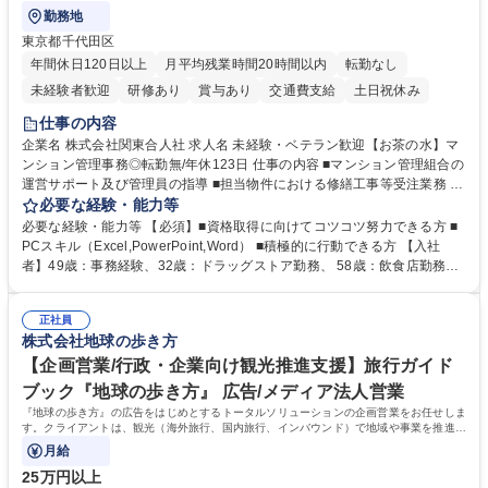
勤務地
東京都千代田区
年間休日120日以上
月平均残業時間20時間以内
転勤なし
未経験者歓迎
研修あり
賞与あり
交通費支給
土日祝休み
仕事の内容
企業名 株式会社関東合人社 求人名 未経験・ベテラン歓迎【お茶の水】マ
ンション管理事務◎転勤無/年休123日 仕事の内容 ■マンション管理組合の
運営サポート及び管理員の指導 ■担当物件における修繕工事等受注業務 ■
事務所内での事務業務等 ★異業界からの転職者が多数活躍しています
必要な経験・能力等
【年収補足】532万円 ＋別途インセンティヴで平均約100万円/年（昨年度
必要な経験・能力等 【必須】■資格取得に向けてコツコツ努力できる方 ■
実績） ＋管理業務主任者資格手当50,000円/月 ★親会社である株式会社合
PCスキル（Excel,PowerPoint,Word） ■積極的に行動できる方 【入社
人社計画研究所社のグループ会社として、質の高いサービスと適性価格を
者】49歳：事務経験、32歳：ドラッグストア勤務、 58歳：飲食店勤務
武器に約20年受託戸数増加中です。https://www.gojin.co.jp/abt/abt_3.html
等：中途採用の9割が未経験者！ 【資格取得支援】■メンター制度■社内模
募集職種 未経験・ベテラン歓迎【お茶の水】マンション管理事務◎転勤
試や研修制度など充実！ ＊未資格者の8割以上が入社2年以内に資格を取
無/年休123日
正社員
得出来ております！ 【魅力】■フレックス制度、未経験からでも下限年収
株式会社地球の歩き方
を一律支給！ ■管理業務主任者資格取得後には50,000円/月の手当あり！
学歴・資格 学歴：大学院 大学 高専 短大 専修学校 高校 語学力： 資格：第
【企画営業/行政・企業向け観光推進支援】旅行ガイド
一種運転免許普通自動車
ブック『地球の歩き方』 広告/メディア法人営業
『地球の歩き方』の広告をはじめとするトータルソリューションの企画営業をお任せしま
す。クライアントは、観光（海外旅行、国内旅行、インバウンド）で地域や事業を推進し
たい国内外の行政や企業です。
月給
25万円以上