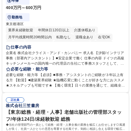
年俸
400万円～600万円
勤務地
東京都港区
業界未経験歓迎
年間休日120日以上
介護休暇あり
月平均残業時間20時間以内
転勤なし
退職金あり
在宅OK
育休あり
完全週休2日制
インセンティブあり
交通費支給
仕事の内容
駅近5分以内
土日祝休み
企業名 株式会社クライス・アンド・カンパニー 求人名 【汐留/インテリア
事務（部署内アシスタント）】■安定企業で働く 仕事の内容 ドイツの高級
キッチンメーカーの国内唯一の代理店の当社にて事務スタッフとして、部
署内の事務業務全般をお任せいたします。 裁量を持って働いていただける
必要な経験・能力等
ため、スキルアップも可能です。 【部署内の事務業務全般】 ■サンプルの
必要な経験・能力等 【必須】■事務・アシスタントのご経験が３年以上有
仕分け・整理 ■電話応対 ■書類作成（会議資料、お客様宛請求書、支払書
る方 【歓迎】■建築業界経験 ★臨機応変に動くことが好きな方におススメ
類を取りまとめて経理へ提出等） ■ショールームアテンド・運営・予約業
★スキルアップも可能です★ 【働く環境】日々の業務を通じて、組織全体
務 ■広報・PR業務のアシスタント（SNS投稿補助、資料作成など） ■納品
のサポートを行い、成果を実感できる仕事です。また、コミュニケーショ
時の取扱説明書作成・送付（キッチン、機器等の商品） 募集職種 【汐留/
ンスキルや問題解決能力が磨かれ、キャリアアップのチャンスも豊富。チ
インテリア事務（部署内アシスタント）】■安定企業で働く
正社員
ームとの協力や新しいアイデアを活かす場もあり、やりがいを感じながら
株式会社三笠書房
働けます。 【歓迎】 ■インテリアの業界のご経験が有る方■PCの作業に慣
れている方 学歴・資格 学歴：大学院 大学 高専 短大 専修学校 語学力： 資
【東京/総務・経理・人事】老舗出版社の管理部スタッ
格：
フ/年休124日/未経験歓迎 総務
◆当社の管理部門の一員として総務・経理・人事全般の業務を幅広くお任せします◎風通
しが良く、社員一人ひとりの意思を尊重する社風です。気軽に相談し合える環境で幅広い