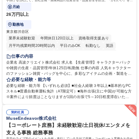
手掛ける当社にて、自社企画・開発商品の生産管理・品質管理を担当。『かわいい』を届
けるやりがいのあるポジションです。
月給
26万円以上
勤務地
東京都渋谷区
業界未経験歓迎
年間休日120日以上
資格取得支援あり
月平均残業時間20時間以内
平日のみOK
転勤なし
英語
住宅手当あり
研修あり
退職金あり
在宅OK
賞与あり
仕事の内容
完全週休2日制
交通費支給
駅近5分以内
中国語
土日祝休み
企業名 高波クリエイト株式会社 求人名 【生産管理】キャラクターバック
や雑貨の生産・品質管理/年休125日/転勤無 仕事の内容 人気キャラクター
のファッション雑貨・バッグを中心に、多彩なアイテムの企画・製造を手
掛ける当社にて、自社企画・開発商品の生産管理・品質管理を担当。『か
必要な経験・能力等
わいい』を届けるやりがいのあるポジションです。 有名ブランドやキャラ
必要な経験・能力等 【いずれも必須】■社会人経験３年以上■基本的なPC
クターライセンスを活用した商品の企画・開発・販売を行っています。企
スキル■普通自動車運転免許（AT限定可）■海外出張(主に中国)が可能な方
画段階から納品まで、商品の製造に関わる全てのプロセスにおいて、生産
※案件により頻度はことなりますが1回の出張で5～10日程度滞在いただ
管理及び品質管理を担当。仕様書の作成、生産スケジュールの組立て、工
く予定です。 【歓迎】■英語もしくは中国語に抵抗のない方■雑貨品など
場へ見積依頼・価格交渉、サンプルの品質確認や検査の手配、ライセンス
の生産管理業務の経験 ≪求める人物像≫ ・製品の検品業務などあるた
元様とのやり取り、輸入関連の書類の管理、国内倉庫での品質チェック、
契約社員
め、『コツコツと実直に取り組める方』 ・工場やライセンス元を含む社内
MuseEndeavor株式会社
工場開拓などがございます。 募集職種 【生産管理】キャラクターバック
外関係者と友好なコミュニケーションが取れる方 ※折衝は営業担当がメイ
や雑貨の生産・品質管理/年休125日/転勤無
ンで行います。 学歴・資格 学歴：大学院 大学 高専 短大 専修学校 高校 語
【コーポレート庶務】未経験歓迎/土日祝休/エンタメを
学力： 資格：
支える事務 総務事務
音楽やライブ等のイベントを企画・進行している当社で庶務・コーポレート業務をお任せ