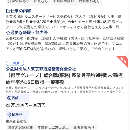
介護休暇あり
転勤なし
未経験者歓迎
時短勤務あり
経験者歓迎
退職金あり
在宅OK
賞与あり
育休あり
仕事の内容
完全週休2日制
交通費支給
長期歓迎
駅近5分以内
土日祝休み
企業名 森ビルエステートサービス株式会社 求人名 【森ビルG】人事・総
務◆賞与5ヶ月◆年休120日◆残業少なめ◆リモート可 仕事の内容 森ビル
グループの安定した環境で、バックオフィスから会社を支える人事・総務
をお任せします。 労務と総務の業務をバランスよく担当し、ゆくゆくは制
必要な経験・能力等
度改定などのコア業務にも挑戦できる、やりがいある環境です。 ■勤怠管
必要な経験・能力等 【必須】人事経験（労務・給与社保等）及び総務経験
理、給与計算、社会保険手続き、年末調整等の労務管理全般 ■入退社手続
【歓迎】経理実務経験、簿記3級以上 業界未経験の方も歓迎です。マニュ
き、社内規定の改定や人事制度改定などのコア業務 ■社内イベントの企画
アルと部内OJT体制があるため、即戦力として安心して始められます。
運営やその他総務業務全般 ※労務と総務を1：1の割合でお任せ。 入社後
【魅力・やりがい】森ビルGの安定基盤で労務から総務まで幅広く携われ
は部内のOJTを中心に、あなたの経験に合わせて不足している部分はいつ
ます。定型業務に留まらず、社内規定や人事制度の改定など会社のコア業
でも質問・相談できる環境が整っているため、安心して成長できます。 募
正社員
務に挑戦できるため、自身の成長と組織への貢献度をダイレクトに実感で
公益財団法人東京都道路整備保全公社
集職種 【森ビルG】人事・総務◆賞与5ヶ月◆年休120日◆残業少なめ◆
きます。 残業少なめ、週1日リモート可など、ワークライフバランスを保
リモート可
ち長期活躍できる環境です。 「これまでの幅広い経験を活かし、長期的な
【都庁グループ】総合職(事務) 残業月平均9時間未満/有
キャリアを築きたい」という前向きな意欲と挑戦を全力で応援します。 学
給年平均16日取得 一般事務
歴・資格 学歴：大学院 大学 高専 短大 専修学校 高校 語学力： 資格：日商
当社の総合職として、ジョブローテーションによる人事経理部門や収益事業等のフロント
簿記検定1級 日商簿記検定2級 日商簿記検定3級
部門の部署等幅広い部署での業務をお任せいたします。研修制度やキャリア支援が充実し
ております！ ※下記業務詳細
月給
22万1500円～30万円
勤務地
東京都新宿区
業界未経験歓迎
年間休日120日以上
介護休暇あり