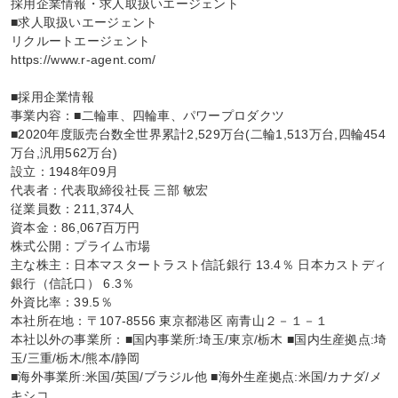
採用企業情報・求人取扱いエージェント

■求人取扱いエージェント

リクルートエージェント

https://www.r-agent.com/

■採用企業情報

事業内容：■二輪車、四輪車、パワープロダクツ

■2020年度販売台数全世界累計2,529万台(二輪1,513万台,四輪454
万台,汎用562万台)

設立：1948年09月

代表者：代表取締役社長 三部 敏宏

従業員数：211,374人

資本金：86,067百万円

株式公開：プライム市場

主な株主：日本マスタートラスト信託銀行 13.4％ 日本カストディ
銀行（信託口） 6.3％

外資比率：39.5％

本社所在地：〒107-8556 東京都港区 南青山２－１－１

本社以外の事業所：■国内事業所:埼玉/東京/栃木 ■国内生産拠点:埼
玉/三重/栃木/熊本/静岡

■海外事業所:米国/英国/ブラジル他 ■海外生産拠点:米国/カナダ/メ
キシコ
