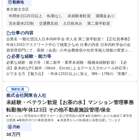
勤務地
東京都文京区
年間休日120日以上
転勤なし
未経験者歓迎
退職金あり
完全週休2日制
交通費支給
土日祝休み
第二新卒歓迎
仕事の内容
企業名 一般社団法人日本内科学会 求人名 第二新卒歓迎！【正社員事務】
年休120日/デスクワーク中心で残業少なめ 仕事の内容 日本内科学会の会
員管理部門にて、医師（会員）の年会費徴収や住所等個人情報の変更シス
テム入力、電話・FAX対応をお任せします。将来的には、各種委員会の運
必要な経験・能力等
営事務局業務などにも幅広く携わっていただきます。 【会員管理・データ
必要な経験・能力等 《第二新卒・業界未経験・職種未経験歓迎》 【必
入力業務】 ・医師（会員）の住所変更、個人情報のシステム登録・更新
須】基本的なPC操作（Word、Excelによるデータ入力やメール対応等）
・年会費の徴収管理や入金データの照合確認 【問い合わせ対応】 ・会員
ができる方 【魅力点】 ・年休120日以上に加え、9時～17時の「実働7時
（医師）からの電話、FAX、ネット申請に伴う相談受付 ・複雑な案件のへ
間勤務」で残業も少なくワークライフバランスは抜群です。 【将来的な業
のエスカレーション・連携対応 募集職種 第二新卒歓迎！【正社員事務】
務（各種委員会運営）】 ・学会内における各種委員会のスケジュール調
年休120日/デスクワーク中心で残業少なめ
契約社員
整、資料作成、当日の運営サポート 学歴・資格 学歴：大学院 大学 語学
株式会社関東合人社
力： 資格：
未経験・ベテラン歓迎【お茶の水】マンション管理事務
転勤無/年休123日 その他不動産施設管理/保全
■マンション管理組合の運営サポート及び管理員の指導 ■担当物件における修繕工事等受
注業務 ■事務所内での事務業務等 ★異業界からの転職者が多数活躍しています
月給
38万円