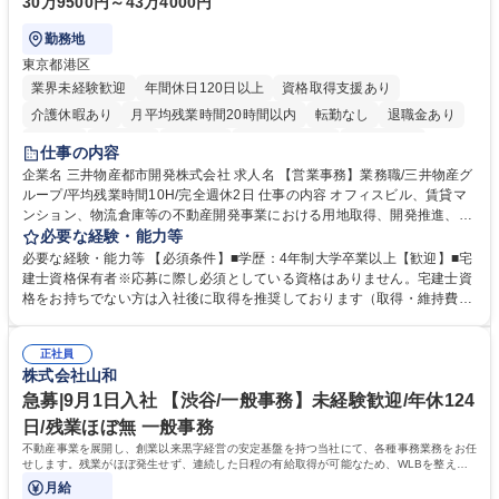
30万9500円～43万4000円
勤務地
東京都港区
業界未経験歓迎
年間休日120日以上
資格取得支援あり
介護休暇あり
月平均残業時間20時間以内
転勤なし
退職金あり
在宅OK
賞与あり
育休あり
完全週休2日制
交通費支給
仕事の内容
駅近5分以内
土日祝休み
寮・社宅あり
企業名 三井物産都市開発株式会社 求人名 【営業事務】業務職/三井物産グ
ループ/平均残業時間10H/完全週休2日 仕事の内容 オフィスビル、賃貸マ
ンション、物流倉庫等の不動産開発事業における用地取得、開発推進、賃
貸運営、売却、仲介・活用提案等を行う営業部門において事務業務を担当
必要な経験・能力等
いただきます。 【詳細】・契約書管理、契約書製本、捺印対応、ファイリ
必要な経験・能力等 【必須条件】■学歴：4年制大学卒業以上【歓迎】■宅
ング、登記簿取得、調書取得・支払業務（各種費用支払、支払管理、請
建士資格保有者※応募に際し必須としている資格はありません。宅建士資
求・支払データ登録、取引先マスター申請対応）・予算作成及び予実管
格をお持ちでない方は入社後に取得を推奨しております（取得・維持費用
理・各種稟議書、報告書作成業務・各種台帳管理、交際費・会議費支払報
の一部補助あり） 【求める人物像】 ・向学心豊かで、主体的に行動でき
告書作成及び月次管理・部内総務庶務全般 など※※配属先によっては上記
る方。 ・社内外の多様な関係者と協調して業務を進められるコミュニケー
の他に担当頂く業務が発生する場合があります。 募集職種 【営業事務】
正社員
ション力がある方。 ・チャレンジを厭わず、粘り強く業務に取り組める
株式会社山和
業務職/三井物産グループ/平均残業時間10H/完全週休2日
方。多様な関係者と謙虚に信頼関係を構築でき、期限を意識したスケジュ
ール管理が出来る方。※将来的に他部署（営業部門、コーポレート部門）
急募|9月1日入社 【渋谷/一般事務】未経験歓迎/年休124
へのジョブローテーションの可能性があります。 学歴・資格 学歴：大学
日/残業ほぼ無 一般事務
院 大学 語学力： 資格：宅地建物取引士
不動産事業を展開し、創業以来黒字経営の安定基盤を持つ当社にて、各種事務業務をお任
せします。残業がほぼ発生せず、連続した日程の有給取得が可能なため、WLBを整えた
い方にお勧めの環境です！
月給