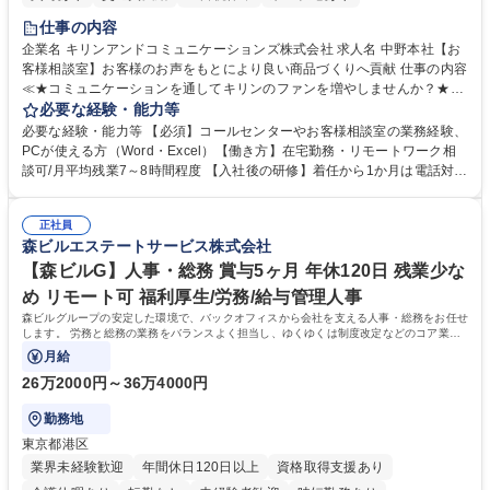
仕事の内容
企業名 キリンアンドコミュニケーションズ株式会社 求人名 中野本社【お
客様相談室】お客様のお声をもとにより良い商品づくりへ貢献 仕事の内容
≪★コミュニケーションを通してキリンのファンを増やしませんか？★≫
お客様のお声をより良い商品づくりに活かしていく上で、窓口となるお客
必要な経験・能力等
様相談室でのお仕事です。 日々お客様からいただくキリングループへのご
必要な経験・能力等 【必須】コールセンターやお客様相談室の業務経験、
意見を、企業活動に活かしています。お客様からの声に迅速かつ誠意をも
PCが使える方（Word・Excel）【働き方】在宅勤務・リモートワーク相
って対応、情報提供するとともにグループ内活動に反映しています。 【具
談可/月平均残業7～8時間程度 【入社後の研修】着任から1か月は電話対応
体的には】電話応対、メール、お手紙対応、ご指摘品調査報告書作成、有
のOJTを中心に実施し、電話対応に慣れた段階でメール・手紙のOJTを実
人チャットボット対応など。 【1日の対応件数】■電話：月間一人当たり
施する予定です。独り立ち以降もしっかりフォローする体制を整えていま
平均100件前後■メール・手紙：同上40件前後 募集職種 中野本社【お客様
正社員
すのでご安心ください。 【当社について】キリングループの広報機能を担
森ビルエステートサービス株式会社
相談室】お客様のお声をもとにより良い商品づくりへ貢献
う会社として、お客様との出会いを大切にし、磨き上げたホスピタリティ
を込めてコミュニケーションをとりながら広報関連業務を行っておりま
【森ビルG】人事・総務 賞与5ヶ月 年休120日 残業少な
す。 学歴・資格 学歴：大学院 大学 高専 短大 専修学校 高校 語学力： 資
め リモート可 福利厚生/労務/給与管理人事
格：
森ビルグループの安定した環境で、バックオフィスから会社を支える人事・総務をお任せ
します。 労務と総務の業務をバランスよく担当し、ゆくゆくは制度改定などのコア業務
にも挑戦できる、やりがいある環境です。
月給
26万2000円～36万4000円
勤務地
東京都港区
業界未経験歓迎
年間休日120日以上
資格取得支援あり