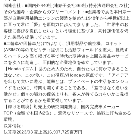
関連会社：■国内外440社(連結子会社368社/持分法適用会社72社)

その他備考・企業からのフリーコメント：■創業者である本田宗一
郎が自動車用補助エンジンの製造を始めた1948年から半世紀以上
に亘って常に「夢」を原動力に歩んで参りました。「世界中のお
客様に喜びを提供したい」という理念に基づき、高付加価値を備
えた製品を提供しています。

■二輪車や四輪車だけではなく、汎用製品や航空機、ロボット
(ASIMO)等のモビリティ提供にも活動フィールドを拡大。挑戦す
るハードルを高く掲げる事で時代の期待値を上回る製品やサービ
スを次々に創造し、圧倒的な企業地位を確立しています。

【Hondaイズム】世のため人のため、自分たちに何かできること
はないか。この想い、この視座がHondaの原点です。「アイデア
を出して大いに遊ぶ」能率とは、プライベートの生活をエンジョ
イするために、時間を濃くすることである。「差ではなく違いを
活かせ」個々の能力の優劣よりも、各人が持てる力をいかに発揮
することができるかを重要視しています。

【輝ける環境】対売上の研究開発費は、国内完成車メーカー
TOP（金額でも国内2位）。潤沢なリソースで、挑戦に打ち込める
環境。

決算情報：

決算期2023/03 売上高16,907,725百万円
