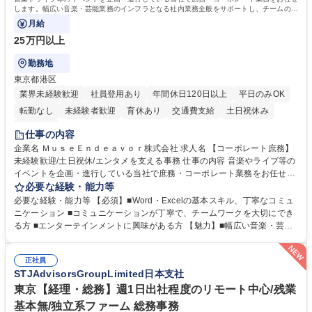
します。幅広い音楽・芸能業務のインフラとなる社内業務全般をサポートし、チームの円
滑な運営を支えていただきます。
月給
25万円以上
勤務地
東京都港区
業界未経験歓迎
社員登用あり
年間休日120日以上
平日のみOK
転勤なし
未経験者歓迎
育休あり
交通費支給
土日祝休み
服装自由
仕事の内容
企業名 ＭｕｓｅＥｎｄｅａｖｏｒ株式会社 求人名 【コーポレート庶務】
未経験歓迎/土日祝休/エンタメを支える事務 仕事の内容 音楽やライブ等の
イベントを企画・進行している当社で庶務・コーポレート業務をお任せし
ます。幅広い音楽・芸能業務のインフラとなる社内業務全般をサポート
必要な経験・能力等
し、チームの円滑な運営を支えていただきます。 ■社内の庶務・一般事務
必要な経験・能力等 【必須】■Word・Excelの基本スキル、丁寧なコミュ
全般、書類整理、備品管理・発注 ■郵便物の仕分け、来客・電話対応、社
ニケーション ■コミュニケーションが丁寧で、チームワークを大切にでき
内環境の維持サポート ■経理や人事/採用の外注事業者とのやりとり・プロ
る方 ■エンターテインメントに興味がある方 【魅力】■幅広い音楽・芸能
セスの推進 ★外注連携など幅広い業務に携わるため、事務スキルだけでな
ビジネスを展開する企業のインフラを支えるため、エンタメ業界の裏側を
く 進行管理能力や調整力など、市場価値の高いキャリアアップが可能で
体感しながら、社会貢献性の高い業務に携わることができます。■単なる
す。 ※業務の変更範囲：会社の定める業務※ 募集職種 【コーポレート庶
正社員
ルーティンワークに留まらず、外注事業者との連携や業務プロセスの推進
STJAdvisorsGroupLimited日本支社
務】未経験歓迎/土日祝休/エンタメを支える事務
など、自らの裁量で組織の仕組みづくりに関われるやりがいがあります。
■土日祝休みで、プライベートと両立しながら専門スキルを磨ける環境で
東京【経理・総務】週1日出社程度のリモート中心/残業
す。 学歴・資格 学歴：大学院 大学 高専 短大 専修学校 高校 語学力： 資
基本無/独立系ファーム 総務事務