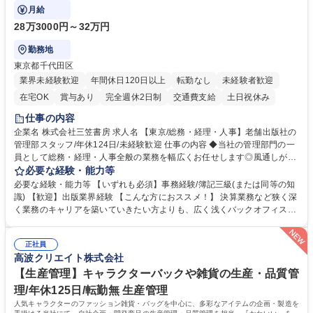
バックオフィス業務を習得いただきます。
月給
28万3000円～32万円
勤務地
東京都千代田区
業界未経験歓迎
年間休日120日以上
転勤なし
未経験者歓迎
在宅OK
賞与あり
完全週休2日制
交通費支給
土日祝休み
仕事の内容
企業名 株式会社三笠書房 求人名 【東京/総務・経理・人事】老舗出版社の
管理部スタッフ/年休124日/未経験歓迎 仕事の内容 ◆当社の管理部門の一
員として総務・経理・人事全般の業務を幅広くお任せします◎風通しが良
く、社員一人ひとりの意思を尊重する社風です。気軽に相談し合える環境
必要な経験・能力等
で幅広いバックオフィス業務を習得いただきます。 具体的には■総務：備
必要な経験・能力等 【いずれも必須】事務経験/簿記三級(または同等の知
品補充、採用に関するスケジュール調整など■経理；経費精算、入出金管
識) 【歓迎】出版業界経験 【こんな方におススメ！】 決算業務など狭く深
理、提示支払業務、問い合わせ対応など。 社員とのコミュニケーションを
く業務のキャリアを築いていきたい方よりも、広く浅くバックオフィスの
中心に着実にスキルアップをしていただけます。 得意な分野からゆくゆく
全体を把握し、どんな場面でも活躍できるキャリアを築いていきたい方。
は幅広い業務に携わり、意見やアイデアなど積極的に発信しやすい環境で
学歴・資格 学歴：大学院 大学 語学力： 資格：
す。 募集職種 【東京/総務・経理・人事】老舗出版社の管理部スタッフ/年
正社員
高波クリエイト株式会社
休124日/未経験歓迎
【生産管理】キャラクターバックや雑貨の生産・品質管
理/年休125日/転勤無 生産管理
人気キャラクターのファッション雑貨・バッグを中心に、多彩なアイテムの企画・製造を