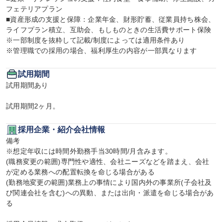
フェテリアプラン

■資産形成の支援と保障：企業年金、財形貯蓄、従業員持ち株会、
ライフプラン積立、互助会、もしものときの生活費サポート保険

※一部制度を抜粋して記載/制度によっては適用条件あり

※管理職での採用の場合、福利厚生の内容が一部異なります
試用期間
試用期間あり

試用期間2ヶ月。
採用企業・紹介会社情報
備考

※想定年収には時間外勤務手当30時間/月含みます。

(職務変更の範囲)専門性や適性、会社ニーズなどを踏まえ、会社
が定める業務への配置転換を命じる場合がある

(勤務地変更の範囲)業務上の事情により国内外の事業所(子会社及
び関連会社を含む)への異動、または出向・派遣を命じる場合があ
る
