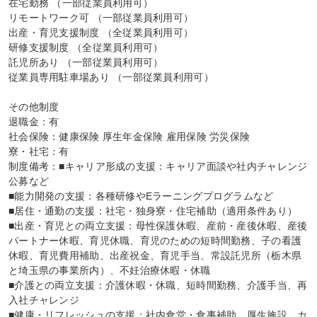
在宅勤務 （一部従業員利用可）

リモートワーク可 （一部従業員利用可）

出産・育児支援制度 （全従業員利用可）

研修支援制度 （全従業員利用可）

託児所あり （一部従業員利用可）

従業員専用駐車場あり （一部従業員利用可）

その他制度

退職金：有

社会保険：健康保険 厚生年金保険 雇用保険 労災保険

寮・社宅：有

制度備考：■キャリア形成の支援：キャリア面談や社内チャレンジ
公募など

■能力開発の支援：各種研修やEラーニングプログラムなど

■居住・通勤の支援：社宅・独身寮・住宅補助（適用条件あり）

■出産・育児との両立支援：母性保護休暇、産前・産後休暇、産後
パートナー休暇、育児休職、育児のための短時間勤務、子の看護
休暇、育児費用補助、出産祝金、育児手当、常設託児所（栃木県
と埼玉県の事業所内）、不妊治療休暇・休職

■介護との両立支援：介護休暇・休職、短時間勤務、介護手当、再
入社チャレンジ

■健康・リフレッシュの支援：社内食堂・食事補助、厚生施設、カ