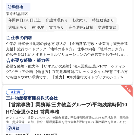
勤務地
東京都品川区
年間休日120日以上
介護休暇あり
転勤なし
時短勤務あり
退職金あり
在宅OK
賞与あり
完全週休2日制
交通費支給
駅近5分以内
土日祝休み
仕事の内容
企業名 株式会社地球の歩き方 求人名 【企画営業/行政・企業向け観光推進
支援】旅行ガイドブック『地球の歩き方』 仕事の内容 『地球の歩き方』
の広告をはじめとするトータルソリューションの企画営業をお任せしま
す。クライアントは、観光（海外旅行、国内旅行、インバウンド）で地域
必要な経験・能力等
や事業を推進したい国内外の行政や企業です。 【業務詳細】■『地球の歩
必要な経験・能力等 【いずれかの経験】法人営業/広告/PR/マーケティン
き方』は海外旅行ガイドブックのNo.1ブランドであり、国内旅行において
グ/メディア企画 【働き方】在宅勤務可能/フレックスタイム/子育て中の方
も牽引しております。観光推進支援においても、業界を牽引する意欲的な
でも働きやすい環境です。 【魅力】 ■海外旅行ガイドブックのシェアNo.1
取り組みが期待されています■インバウンドは、日本の地域の未来を担う
メディアとして、個人旅行文化の拡大と定着を担ってきたブランドに携わ
国策事業です。「GOOD LUCK TRIP」は、海外旅行ガイドブックと同様
ることが可能です。 ■国内旅行ガイドブックは立ち上げ間もない新規事業
に、インバウンドのトップブランドに成長しております■旅が業務であ
正社員
であり、「地球の歩き方」としてどう取り組むか、共に形を作るコアメン
三井物産都市開発株式会社
り、日常です。旅好きにはこれ以上ない環境です 募集職種 【企画営業/行
バーとして活躍いただきます。 学歴・資格 学歴：大学院 大学 語学力： 資
政・企業向け観光推進支援】旅行ガイドブック『地球の歩き方』
格：
【営業事務】業務職/三井物産グループ/平均残業時間10
H/完全週休2日 営業事務
オフィスビル、賃貸マンション、物流倉庫等の不動産開発事業における用地取得、開発推
進、賃貸運営、売却、仲介・活用提案等を行う営業部門において事務業務を担当いただき
ます。
月給