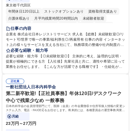
東京都千代田区
年間休日120日以上
ストックオプションあり
資格取得支援あり
介護休暇あり
月平均残業時間20時間以内
未経験者歓迎
住宅手当あり
時短勤務あり
研修あり
在宅OK
賞与あり
仕事の内容
完全週休2日制
交通費支給
駅近5分以内
土日祝休み
服装自由
企業名 株式会社日本レジストリサービス 求人名 【総務】未経験歓迎◎/リ
モート可/世界で唯一の事業/福利厚生◎/再雇用有 仕事の内容 インターネッ
ト上の様々なサービスを支える当社にて、執務環境の整備や社内制度の検
討、イベント運営などの幅広い業務を担当し、間接的に会社の生産性向上
必要な経験・能力等
や成長に貢献している部署です。 会社の全メンバーが安心して長く成果を
必要な経験・能力等 【◎未経験歓迎◎】 主体的に考え、論理的な説明・
発揮できる環境を整えるために、毎日のメンテナンスや維持管理に加え、
提案が積極的にできる方 【入社後】先輩社員と共に、適性や希望に沿って
新たな施策検討を積極的に行っていただき、会社全体を巻き込み課題解決
業務をお任せします。 【こんな方が活躍できる職種です】 ・仕組化が好
を推進。 ・オフィス運営：執務環境の整備・物品管理・社内規定整備/改
き/得意・協働の姿勢を持っている・優先順位付け、マルチタスクが得意・
善・イベント企画/運営・非常時の対応 など、本人の希望や適性によって
様々な立場で物事を考えられる・定型業務だけでなく突発的な出来事にも
幅広い業務の体得が可能で、多様なキャリアパスを描くことも可能です。
正社員
対処できる・新しいことに興味関心がある 【魅力】■自己啓発支援：資格
一般社団法人日本内科学会
募集職種 【総務】未経験歓迎◎/リモート可/世界で唯一の事業/福利厚生◎/
取得や通信教育など費用の80%（年間25万円まで）を補助 ■住宅手当：家
再雇用有
賃の50%（月額7万円まで）を補助 学歴・資格 学歴：大学院 大学 語学
第二新卒歓迎!【正社員事務】年休120日/デスクワーク
力： 資格：
中心で残業少なめ 一般事務
日本内科学会の会員管理部門にて、医師（会員）の年会費徴収や住所等個人情報の変更シ
ステム入力、電話・FAX対応をお任せします。将来的には、各種委員会の運営事務局業務
などにも幅広く携わっていただきます。
月給
23万円～27万円