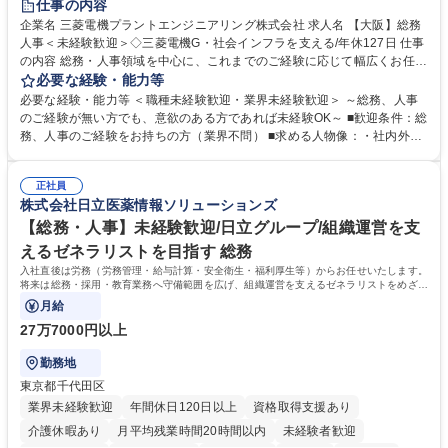
仕事の内容
駅近5分以内
土日祝休み
服装自由
寮・社宅あり
食事補助あり
企業名 三菱電機プラントエンジニアリング株式会社 求人名 【大阪】総務
人事＜未経験歓迎＞◇三菱電機G・社会インフラを支える/年休127日 仕事
の内容 総務・人事領域を中心に、これまでのご経験に応じて幅広くお任せ
します。 ＜具体的には＞ ・総務/人事労務（給与・社保・勤怠管理など）
必要な経験・能力等
・採用・教育研修 ・福利厚生運用 など ※基本的には事務所勤務ですが、
必要な経験・能力等 ＜職種未経験歓迎・業界未経験歓迎＞ ～総務、人事
採用や教育等の業務内容により、関西圏以外への日帰り・宿泊を伴う国内
のご経験が無い方でも、意欲のある方であれば未経験OK～ ■歓迎条件：総
出張もございます。 ※担当業務を持ちつつ、お互いに助け合いながら、総
務、人事のご経験をお持ちの方（業界不問） ■求める人物像：・社内外の
務部という組織として協力しながら進める体制です。 募集職種 【大阪】
関係各部門との調整を率先して行い、業務を円滑に遂行できる協調性やコ
総務人事＜未経験歓迎＞◇三菱電機G・社会インフラを支える/年休127日
ミュニケーション能力を持っている方 ・人事総務領域に興味がありゼネラ
正社員
リスト志向をお持ちの方 学歴・資格 学歴：大学院 大学 語学力： 資格：
株式会社日立医薬情報ソリューションズ
【総務・人事】未経験歓迎/日立グループ/組織運営を支
えるゼネラリストを目指す 総務
入社直後は労務（労務管理・給与計算・安全衛生・福利厚生等）からお任せいたします。
将来は総務・採用・教育業務へ守備範囲を広げ、組織運営を支えるゼネラリストをめざせ
ます。
月給
27万7000円以上
勤務地
東京都千代田区
業界未経験歓迎
年間休日120日以上
資格取得支援あり
介護休暇あり
月平均残業時間20時間以内
未経験者歓迎