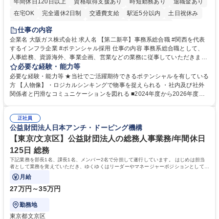
年間休日120日以上
資格取得支援あり
時短勤務あり
退職金あり
在宅OK
完全週休2日制
交通費支給
駅近5分以内
土日祝休み
服装自由
第二新卒歓迎
寮・社宅あり
食事補助あり
仕事の内容
企業名 大阪ガス株式会社 求人名 【第二新卒】事務系総合職 #関西を代表
するインフラ企業 #ポテンシャル採用 仕事の内容 事務系総合職として、
人事総務、資源海外、事業企画、営業などの業務に従事していただきま
す。 【業務内容の一例】■所属事業部の勤労業務 ■海外に関係する各種業
必要な経験・能力等
務 ■営業部門の企画スタッフ、ルート営業 【キャリアパス】入社後の配属
必要な経験・能力等 ★当社でご活躍期待できるポテンシャルを有している
ポジションで一定期間ご活躍頂いた後、本人の適性及び将来のキャリアを
方 【人物像】・ロジカルシンキングで物事を捉えられる ・社内及び社外
鑑みてジョブローテーションを行います。 【育成】OJTでの現場育成や研
関係者と円滑なコミュニケーションを図れる ■2024年度から2026年度ま
修カリキュラムを通じて、Daigasグループの業務で必要となる知識につい
での3ヵ年を対象とする「Daigasグループ中期経営計画2026」を策定しま
て学んでいただきます。 募集職種 【第二新卒】事務系総合職 #関西を代
した。https://www.osakagas.co.jp/company/press/pr2024/1777576_564
表するインフラ企業 #ポテンシャル採用
正社員
72.html ■エネルギーセキュリティの不安定化や気候変動による自然災害の
公益財団法人日本アンチ・ドーピング機構
甚大化など、これまで以上に社会課題解決の重要性が高まっています。
「未来の日常」の創造に向けて持続可能な社会の実現に貢献してまいりま
【東京/文京区】公益財団法人の総務人事業務/年間休日
す。 学歴・資格 学歴：大学院 大学 語学力： 資格：
125日 総務
下記業務を部長1名、課長1名、メンバー2名で分担して遂行しています。 はじめは担当
者として業務を覚えていただき、ゆくゆくはリーダーやマネージャーポジションとして活
躍いただくことを期待しています。
月給
27万円～35万円
勤務地
東京都文京区