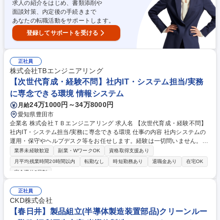
募集職種 ■【愛知/技能職】航空機(B787等)・宇宙機器／機体組立・金属加
求人の紹介をはじめ、書類添削や
工・MRO整備
面談対策、内定後の手続きまで
あなたの転職活動をサポートします。
登録してサポートを受ける
正社員
株式会社TBエンジニアリング
【次世代育成・経験不問】社内IT・システム担当/実務
に専念できる環境 情報システム
24万1000円～34万8000円
月給
愛知県豊田市
企業名 株式会社ＴＢエンジニアリング 求人名 【次世代育成・経験不問】
社内IT・システム担当/実務に専念できる環境 仕事の内容 社内システムの
運用・保守やヘルプデスク等をお任せします。経験は一切問いません。実
務に専念でき、先輩社員のサポートを受けながらＩＴの基礎から学び、会
業界未経験歓迎
副業・WワークOK
資格取得支援あり
社全体の業務効率化に貢献できます。 【具体的な業務】■社内システムの
月平均残業時間20時間以内
転勤なし
時短勤務あり
退職金あり
在宅OK
運用・保守サポート、および各種アカウントの管理業務■パソコンやソフ
完全週休2日制
トウェアのセットアップ、および社内ネットワーク整備■社員からのＩＴ
に関する問い合わせ対応やトラブル解決ヘルプデスク■先輩社員のサポー
正社員
トのもとで新ツールの導入支援へ専念 募集職種 【次世代育成・経験不
CKD株式会社
問】社内IT・システム担当/実務に専念できる環境
【春日井】製品組立(半導体製造装置部品)クリーンルー