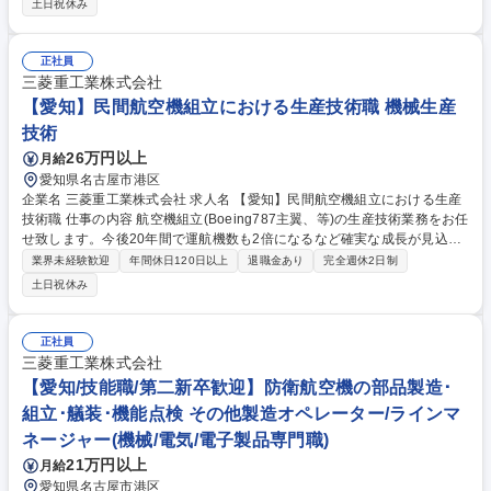
土日祝休み
後】※建物の改変を伴う業務は含まない (1)塗装・樹脂成形の製造工程に
おける設備保全(点検・修理・製作) (2)生産設備の新設・改造・自動化など
の新技術導入サポート(仕様検討・試運転・量産トライアル) (3)DX・予知
正社員
保全等のデジタル新技術導入 募集職種 【設備保全/高岡工場】モビリティ
三菱重工業株式会社
カンパニーへの変革を支える技術職/年休121日
【愛知】民間航空機組立における生産技術職 機械生産
技術
26万円以上
月給
愛知県名古屋市港区
企業名 三菱重工業株式会社 求人名 【愛知】民間航空機組立における生産
技術職 仕事の内容 航空機組立(Boeing787主翼、等)の生産技術業務をお任
せ致します。今後20年間で運航機数も2倍になるなど確実な成長が見込ま
れている中で、生産機数の増加が見込まれており、製造体制の強化を目指
業界未経験歓迎
年間休日120日以上
退職金あり
完全週休2日制
しております。 【詳細】■航空機製造工程での維持業務：設計変更に関連
土日祝休み
する工作ドキュメント発行、治具管理、生産支援 ■航空機製造工程での改
善業務：自動化技術、DX関連技術の活用による生産工法の改善 ■要素技術
開発：主に複合材を対象とした新工法の検証試験計画・試験 ■工程設計：
正社員
新機種開発を見据えた新しい生産ラインの検討 募集職種 【愛知】民間航
三菱重工業株式会社
空機組立における生産技術職
【愛知/技能職/第二新卒歓迎】防衛航空機の部品製造･
組立･艤装･機能点検 その他製造オペレーター/ラインマ
ネージャー(機械/電気/電子製品専門職)
21万円以上
月給
愛知県名古屋市港区