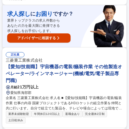
土日祝休み
てます！ ◆入社者の大半が事務職未経験！研修が充実しているので安心。
配属後もキャリア面談や定期研修があり、フォロー体制も手厚いです。 ◆
求人探し
お困り
に
ですか？
残業は多くても月20時間。帰りに買い物したり、舞台を見に行ったりな
ど、プライベートも充実させてメリハリをつけて働くことができます。 募
業界トップクラスの求人件数から
集職種 【3名限定：8月24日（月）説明会兼選考求人】愛知/無期雇用派遣/
あなたの力を最大限に発揮できる
未経験OK
求人探しをお手伝いします。
アドバイザーに相談する
正社員
三菱重工業株式会社
【愛知/技能職】宇宙機器の電装/艤装作業 その他製造オ
ペレーター/ラインマネージャー(機械/電気/電子製品専
門職)
21万円以上
月給
愛知県海部郡
企業名 三菱重工業株式会社 求人名 ■【愛知/技能職】宇宙機器の電装/艤装
作業 仕事の内容 国家プロジェクトであるH3ロケットの組立作業を仲間と
共に行います。自分で組立てた製品を、テレビや場合によっては現地で打
上げの瞬間を見ることができるので、達成感や充実感を味わうことができ
業界未経験歓迎
年間休日120日以上
退職金あり
完全週休2日制
る業務です。 下記の電装作業に従事いただきます。他、艤装作業も必要に
土日祝休み
応じ従事いただきます。 【機種】・H3ロケット ・HTV-X（こうのとり後