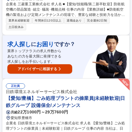
企業名 三菱重工業株式会社 求人名 ■【愛知/技能職/第二新卒歓迎】防衛航
空機の部品製造･組立･艤装･機能点検 仕事の内容 【業務詳細】■防衛航空
機の製造および定期メンテナンスの現場で、豊富な経験と技術力を活かし
て航空機の性能向上と安全性の確保に貢献。国家の安全保障に欠かせない
業界未経験歓迎
年間休日120日以上
退職金あり
完全週休2日制
責任ある仕事に挑戦できます。 ■複合材部品の成形作業:高度な技術を駆使
土日祝休み
して軽量かつ強靭な部品を製造■組立･結合作業:板材や各種部品の穴あけ･
打鋲を行い精密な組立を実現■電気部品関連の作業:電子機器や配線の取り
外し･取り付けを行い機体の機能を確保■装備品関連の作業:各種装備品や
求人探し
お困り
に
ですか？
配管類の取り外し･取り付けを行い機体を作る■塗装作業:耐久性を考慮し
業界トップクラスの求人件数から
た塗装を行う■作動点検:機能性能確認のための点検作業を通じて、安全性
あなたの力を最大限に発揮できる
も確保します。 募集職種 ■【愛知/技能職/第二新卒歓迎】防衛航空機の部
求人探しをお手伝いします。
品製造･組立･艤装･機能点検
アドバイザーに相談する
正社員
日鉄環境エネルギーサービス株式会社
【愛知/豊橋】ごみ処理プラントの操業員|未経験歓迎|日
鉄グループ 設備保全/メンテナンス
22万1000円～29万7600円
月給
愛知県豊橋市
企業名 日鉄環境エネルギーサービス株式会社 求人名 【愛知/豊橋】ごみ処
理プラントの操業員｜未経験歓迎｜日鉄グループ 仕事の内容 当社は、日