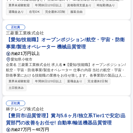
解決推進をお任せします。 【具体的には】■生産計画の立案および部品手
業界未経験歓迎
年間休日120日以上
資格取得支援あり
時短勤務あり
配 ■新製品立ち上げに向けた工場生産準備と日程管理 ■中長期計画に基づ
退職金あり
在宅OK
完全週休2日制
服装自由
く生産体制の課題解決推進 募集職種 R61【生産管理】■自動車部品生産工
場の生産管理/工務スタッフ（豊田市）
正社員
三菱重工業株式会社
【愛知/技能職】オープンポジション/航空・宇宙・防衛
事業/製造オペレーター 機械品質管理
21万円以上
月給
愛知県小牧市
企業名 三菱重工業株式会社 求人名 ■【愛知/技能職】オープンポジション/
航空・宇宙・防衛事業/製造オペレーター 仕事の内容 当社の航空・宇宙・
防衛事業における技能職の業務をお任せ致します。各事業部の製品は人々
の安全・安心を守るものであり、そのスケールも大きいことから達成感や
業界未経験歓迎
年間休日120日以上
退職金あり
完全週休2日制
使命感を感じながら業務に取り組める環境です。 【詳細】※ご経験に合わ
土日祝休み
せて、下記のようなポジションなどをご案内予定 ■航空・宇宙工場におけ
る航空機の整備および新型機の部品製造 ■民間航空機 ボーイング７８７主
翼の複合材部品 成形・組立・艤装 ■民間航空機エンジン整備の部品修理
正社員
（機械加工、旋盤等）作業 ■航空・宇宙_民間機向け部品の製造（機械加
林テレンプ株式会社
工・表面処理・塗装など） ■防衛航空機もしくは飛昇体(ミサイル)の製造
【豊田市/品質管理】賞与5.6ヶ月/独立系Tier1で安定/品
対応検査 等 募集職種 ■【愛知/技能職】オープンポジション/航空・宇宙・
質部門の改善をお任せ! 自動車/輸送機器品質管理
防衛事業/製造オペレーター
27万円～40万円
月給