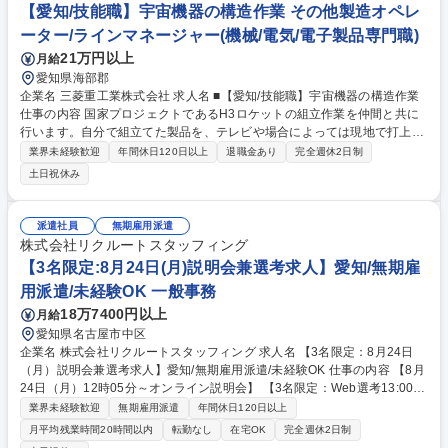
フ】未経験から専門職へ！平均残業6H/社員食堂有◎
【愛知/技能職】宇宙機器の構造作業 その他製造オペレ
ーター/ラインマネージャー(機械/電気/電子製品専門職)
21万円以上
月給
愛知県海部郡
企業名 三菱重工業株式会社 求人名 ■【愛知/技能職】宇宙機器の構造作業
仕事の内容 国家プロジェクトであるH3ロケットの組立作業を仲間と共に
行います。自分で組立てた製品を、テレビや場合によっては現地で打上げ
の瞬間を見ることができるので、達成感や充実感を味わうことができる業
業界未経験歓迎
年間休日120日以上
退職金あり
完全週休2日制
務です。 下記の構造組立作業に従事いただきます。 【機種】・H3ロケッ
土日祝休み
ト ・HTV-X（こうのとり後継機） ・他、宇宙機器 【作業内容（具体
例）】・位置決め ・穴明け ・打鋲、ボルト締め ・クレーン等を用いた大
物ハンドリング ※中長期的には、上記作業の他、適正を見ながら現場管理
派遣社員
無期雇用派遣
や生産管理業務も担当頂く可能性もあります。※建物の改変を伴う作業は
株式会社リクルートスタッフィング
ございません。 募集職種 ■【愛知/技能職】宇宙機器の構造作業
【3名限定:8月24日(月)説明会兼選考求人】愛知/無期雇
用派遣/未経験OK 一般事務
18万7400円以上
月給
愛知県名古屋市中区
企業名 株式会社リクルートスタッフィング 求人名 【3名限定：8月24日
（月）説明会兼選考求人】愛知/無期雇用派遣/未経験OK 仕事の内容 【8月
24日（月）12時05分～オンライン説明会】 【3名限定：Web選考13:00
～/13:45～/18:15～】 ◎大手有名企業を中心とした取引先で働く「事務
業界未経験歓迎
無期雇用派遣
年間休日120日以上
職」の募集。 ◆就業先イメージ：名古屋市内の金融機関や大手メーカー、
月平均残業時間20時間以内
転勤なし
在宅OK
完全週休2日制
総合商社等。約85％の方が大手企業または大手グループ企業でご勤務され