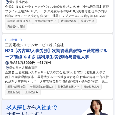
愛知県小牧市
企業名 ＮＧＫセラミックデバイス株式会社 求人名 ★【小牧/製造職】東証
プライム上場のNGKグループ/未経験から年収450万実現可能 仕事の内容
独自のセラミック技術を強みに、世界トップクラスの実績を誇るNGKの中
核企業として、スマートフォン、HDD、自動車などをはじめとした『産業
年間休日120日以上
資格取得支援あり
時短勤務あり
退職金あり
機器に組み込まれるセラミック製品』を手掛けています。 ★クリーンルー
完全週休2日制
ムでの業務★ セラミックは精密な作業が必要なため、ほとんどがクリーン
クールでの業務となります。 募集職種 ★【小牧/製造職】東証プライム上
場のNGKグループ/未経験から年収450万実現可能
正社員
三菱電機システムサービス株式会社
N23【名古屋/人事労務】次期管理職候補/三菱電機グル
ープ/働きやすさ 福利厚生/労務/給与管理人事
26万3000円～41万円
月給
愛知県名古屋市東区
企業名 三菱電機システムサービス株式会社 求人名 N23【名古屋/人事労
務】次期管理職候補/三菱電機グループ/働きやすさ◎ 仕事の内容 中部支社
の総務人事担当として、人事労務業務(労働時間管理や給与業務等)、総務
業務(備品管理、社内行事運営、衛生管理等)を幅広くお任せします。現場
業界未経験歓迎
年間休日120日以上
資格取得支援あり
時短勤務あり
研修を通じて事業理解を深めて頂きます。 【詳細】■労務:労働時間管理、
退職金あり
土日祝休み
入退社手続き、従業員からの相談対応 ■総務:社宅手配、行政手続き、社屋
営繕・備品管理 ■人事:人事考課や昇格試験対応、採用、派遣社員管理 ■福
利厚生:社内行事企画、労働保険更新 ■安全衛生:法安委員会事務局、車両
求人探し
入社まで
から
管理など 【働き方】産休・育休復帰率ほぼ100％、残業月20時間以内と働
サポートします！
きやすさ抜群です。部門外への移動は想定しておらず長期キャリア形成が