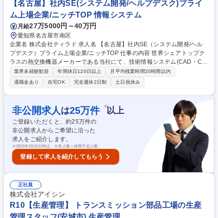
ロールなど割り振られた役割によって、他部署メンバーと共同での業務等
【名古屋】社内SE(システム開発/ヘルプデスク)プライ
募集職種 【田原市/品質管理・試験開発】◆年間休日120日/低離職率/賞与
ム上場企業/ニッチTOP 情報システム
6.8か月実績有
27万5000円～40万円
月給
愛知県名古屋市南区
企業名 株式会社ティラド 求人名 【名古屋】社内SE（システム開発/ヘル
プデスク）プライム上場企業/ニッチTOP 仕事の内容 世界シェアトップク
ラスの熱交換機器メーカーである当社にて、技術情報システム(CAD・CA
E)の改善に向けた要件定義・ベンダーコントロールを担当。また、一部ヘ
業界未経験歓迎
年間休日120日以上
月平均残業時間20時間以内
ルプデスク業務もお任せいたします。 ■技術情報システム(CAD、CAE)の
退職金あり
在宅OK
完全週休2日制
土日祝休み
改善に向けたプロジェクト推進 ■新システム開発における要件定義■ベン
ダー管理■ヘルプデスク業務 【期待役割】社員がより使いやすいシステム
となるよう、社員の意見を聞き、ベンダーへ共有し、システム改善を行う
※
非公開求人
25
万件
は
以上
ことがミッションです。上記業務にとどまらず、業務改善を積極的に行っ
ご登録いただくと、約
25
万件の
ていただける方を求めています。 募集職種 【名古屋】社内SE（システム
非公開求人からご希望に沿った
開発/ヘルプデスク）プライム上場企業/ニッチTOP
求人をご紹介します。
※
2026年3月31日時点 ※求人数＝採用予定人数
登録して求人を紹介してもらう
正社員
株式会社アイシン
R10【生産管理】 トランスミッション部品工場の生産
管理スタッフ(安城市) 生産管理