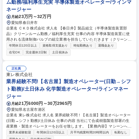
ム勤務/福利厚生充実 半導体製造オペレーター/ラインマ
ネージャー
23万円～32万円
月給
愛知県春日井市
企業名 ＣＫＤ株式会社 求人名 【春日井】製品組立（半導体製造装置部
品）クリーンルーム勤務／福利厚生充実 仕事の内容 半導体製造装置に使
用される流体制御バルブの組立業務を担当していただきます（クリーンル
ーム内での作業がメインです）。 半導体製造装置に使用される薬液バル
年間休日120日以上
資格取得支援あり
時短勤務あり
退職金あり
ブ・薬ガスバルブ・真空バルブの組立を担当します。クリーンルーム内
在宅OK
完全週休2日制
土日祝休み
で、ねじ締めや治具・工具を使用した組立、パッキング、製品性能検査、
ライン改善業務を行います。入社後は組立作業から習得し、将来的には派
遣社員など約5名以上のチームメンバーへの作業指導、進捗管理、品質管
正社員
理などの取りまとめ業務も担当します。【業務の変更の範囲】当社業務全
東レ株式会社
般 募集職種 【春日井】製品組立（半導体製造装置部品）クリーンルーム
業界経験不問!【名古屋】製造オペレーター(日勤→シフ
勤務／福利厚生充実
ト勤務)/土日休み 化学製造オペレーター/ラインマネー
ジャー
21万6000円～30万2965円
月給
愛知県名古屋市港区
企業名 東レ株式会社 求人名 業界経験不問！【名古屋】製造オペレーター
(日勤→シフト勤務)/土日休み 仕事の内容 当社にて合成樹脂製造部署の生
産業務・製造オペレーターをお任せ致します。【業務内容】マシーンへの
原料運搬・仕込み／生産状況のモニタリング・運転管理（圧力、温度、流
業界未経験歓迎
年間休日120日以上
月平均残業時間20時間以内
転勤なし
量等）／生産現場のパトロール／生産品の 品質確認／その他ルーティン業