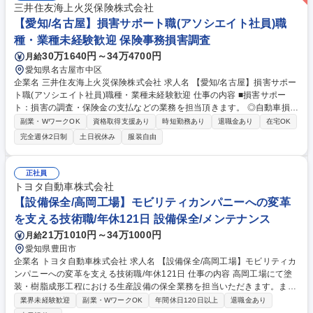
三井住友海上火災保険株式会社
【愛知/名古屋】損害サポート職(アソシエイト社員)職
種・業種未経験歓迎 保険事務損害調査
30万1640円～34万4700円
月給
愛知県名古屋市中区
企業名 三井住友海上火災保険株式会社 求人名 【愛知/名古屋】損害サポー
ト職(アソシエイト社員)職種・業種未経験歓迎 仕事の内容 ■損害サポー
ト：損害の調査・保険金の支払などの業務を担当頂きます。 ◎自動車損害
サポート：お客さまが自動車事故に遭われた際に、保険金のお支払いを通
副業・WワークOK
資格取得支援あり
時短勤務あり
退職金あり
在宅OK
して、事故を解決していく仕事です。事故の解決まで 迅速かつ円満な解決
完全週休2日制
土日祝休み
服装自由
に向けた高い品質のサービスを提供します。※実務について入社後は過失
割合の発生しない対物事故から担当頂きます。 その後業務に慣れてきたら
過失割合の発生する対物事故や適性等により対人事故を担当いただくこと
正社員
もあります。 ◎火災/新種/傷病/海外旅行損害サポート：火災/賠償責任/傷
トヨタ自動車株式会社
病など様々な保険種目について事故対応を担当します。 募集職種 【愛知/
【設備保全/高岡工場】モビリティカンパニーへの変革
名古屋】損害サポート職(アソシエイト社員)職種・業種未経験歓迎
を支える技術職/年休121日 設備保全/メンテナンス
21万1010円～34万1000円
月給
愛知県豊田市
企業名 トヨタ自動車株式会社 求人名 【設備保全/高岡工場】モビリティカ
ンパニーへの変革を支える技術職/年休121日 仕事の内容 高岡工場にて塗
装・樹脂成形工程における生産設備の保全業務を担当いただきます。ま
た、DXや予知保全といったデジタル技術を活用し、設備トラブルの未然
業界未経験歓迎
副業・WワークOK
年間休日120日以上
退職金あり
防止や効率的な保全体制の構築にも取り組んでいただきます。 【入社直