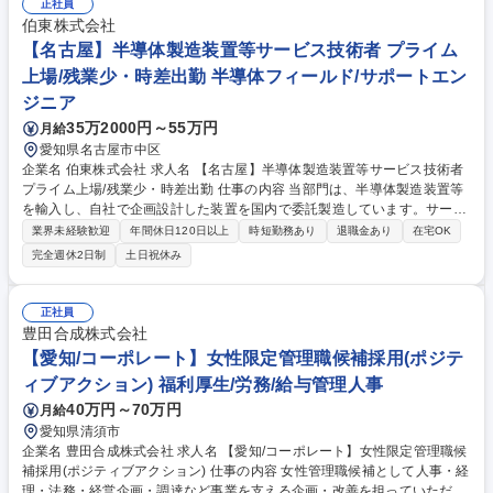
正社員
の資格取得支援制度あり ★プログラミング経験や開発経験がなくても、IT
伯東株式会社
業界を志望し自己研鑽している方が活躍できる環境です★ 募集職種 【名
【名古屋】半導体製造装置等サービス技術者 プライム
古屋/システムエンジニア】実務未経験歓迎★大同特殊鋼G/年休127日★
上場/残業少・時差出勤 半導体フィールド/サポートエン
ジニア
35万2000円～55万円
月給
愛知県名古屋市中区
企業名 伯東株式会社 求人名 【名古屋】半導体製造装置等サービス技術者
プライム上場/残業少・時差出勤 仕事の内容 当部門は、半導体製造装置等
を輸入し、自社で企画設計した装置を国内で委託製造しています。サービ
ス技術者として、工場での出荷前検査立ち合い、客先での設置、点検、修
業界未経験歓迎
年間休日120日以上
時短勤務あり
退職金あり
在宅OK
理を中心とした作業をお願いします。 ■担当製品：半導体製造装置、電子
完全週休2日制
土日祝休み
部品向けの製造装置（成膜装置、微細加工装置）を担当して頂く予定で
す。 ■顧客：国内外の半導体・電子部品メーカーや官民の研究機関など向
けに販売、技術サービスを提供しています。 ■研修：安全教育や製品知識
正社員
教育の後、装置メーカーにてトレーニングを受けていただきます。また経
豊田合成株式会社
験に応じて、先輩社員と同行して、OJTにて技術サービス業務の経験をし
【愛知/コーポレート】女性限定管理職候補採用(ポジテ
て頂きます。 募集職種 【名古屋】半導体製造装置等サービス技術者 プラ
ィブアクション) 福利厚生/労務/給与管理人事
イム上場/残業少・時差出勤
40万円～70万円
月給
愛知県清須市
企業名 豊田合成株式会社 求人名 【愛知/コーポレート】女性限定管理職候
補採用(ポジティブアクション) 仕事の内容 女性管理職候補として人事・経
理・法務・経営企画・調達など事業を支える企画・改善を担っていただき