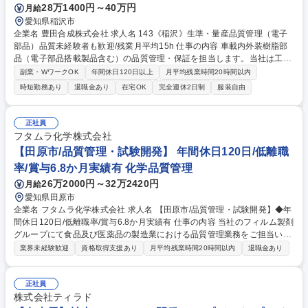
28万1400円～40万円
月給
愛知県稲沢市
企業名 豊田合成株式会社 求人名 143《稲沢》生準・量産品質管理（電子
部品）品質未経験者も歓迎/残業月平均15h 仕事の内容 車載内外装樹脂部
品（電子部品搭載製品含む）の品質管理・保証を担当します。当社は工場
付の品質管理でなく、製品付の品質管理の為電子部品製品の専門性を高め
副業・WワークOK
年間休日120日以上
月平均残業時間20時間以内
様々な工場を見ることが出来ます。 【具体的には】 ■製品監査：顧客との
時短勤務あり
退職金あり
在宅OK
完全週休2日制
服装自由
外観・寸法・意匠等限度決め、生技との顧客要求事項満足度評価 ■工程監
査：製造との品質要求事項満足度確認、仕入先様品質レベル向上、是正・
指導 ■クレーム対応：顧客要求非適合品の是正、再発防止・未然防止活動
正社員
募集職種 143《稲沢》生準・量産品質管理（電子部品）品質未経験者も歓
フタムラ化学株式会社
迎/残業月平均15h
【田原市/品質管理・試験開発】 年間休日120日/低離職
率/賞与6.8か月実績有 化学品質管理
26万2000円～32万2420円
月給
愛知県田原市
企業名 フタムラ化学株式会社 求人名 【田原市/品質管理・試験開発】◆年
間休日120日/低離職率/賞与6.8か月実績有 仕事の内容 当社のフィルム製剤
グループにて食品及び医薬品の製造業における品質管理業務をご担当いた
だきます。 【試験開発・品質管理業務】■試験法開発：問題・課題に対し
業界未経験歓迎
資格取得支援あり
月平均残業時間20時間以内
退職金あり
て (推定)原因に対する対策を実施するにあたり、目的に沿った開発計画書
や記録書の・報告書の作成及び試作検討の実施 ■品質試験：製品品質項目
に対する確立した試験方法で試験実施（機器管理も含め） 【開発業務】■
正社員
テーブル試作にて可食フィルム製作■特許調査 【その他】５S・安全パト
株式会社ティラド