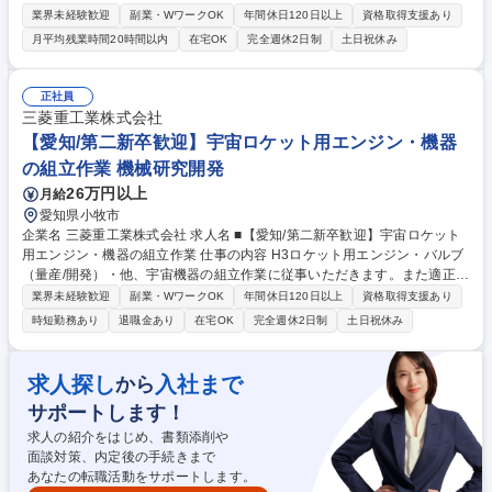
み、就労支援を成功に導いていただきます。就業決定数だけでなく、継続
業界未経験歓迎
副業・WワークOK
年間休日120日以上
資格取得支援あり
率も指標のため、マッチングを大切にできる環境です。 ＜業務詳細＞ ■地
月平均残業時間20時間以内
在宅OK
完全週休2日制
土日祝休み
域の福祉事業所を訪問し、就労希望者に向けた説明会を実施。仕事内容や
就業までの流れについてお話しします。訪問数は1日に3～4件ほどです。
■障がいのある方それぞれの適性や興味、人柄を知るための体験会を開
正社員
催。一人ひとりに向き合い、障がいの特性や就業時に配慮が必要な点を確
三菱重工業株式会社
認します。■体験会に参加した方に対就労面談の実施■企業へのご提案（紹
【愛知/第二新卒歓迎】宇宙ロケット用エンジン・機器
介）面接日程を調整。面接に同席しフォロー。 募集職種 愛知【就労コー
の組立作業 機械研究開発
ディネーター】未経験歓迎/障がい者雇用の社会課題の解決
26万円以上
月給
愛知県小牧市
企業名 三菱重工業株式会社 求人名 ■【愛知/第二新卒歓迎】宇宙ロケット
用エンジン・機器の組立作業 仕事の内容 H3ロケット用エンジン・バルブ
（量産/開発）・他、宇宙機器の組立作業に従事いただきます。また適正を
見ながら他作業や現場管理や生産管理業務も担当頂く可能性もあります。
業界未経験歓迎
副業・WワークOK
年間休日120日以上
資格取得支援あり
【働き方】小牧北工場(名古屋 誘導・推進システム製作所)を勤務地とし、
時短勤務あり
退職金あり
在宅OK
完全週休2日制
土日祝休み
数名のチームで液体ロケットエンジン組立に従事するため、入社後はOJT
で仕事を覚えながらご活躍いただけます。また燃焼試験の為、試験場（秋
田/種子島）へ出張しての作業や種子島宇宙センターでの燃焼試験/打上支
求人探し
入社まで
から
援にも携わって頂く予定です。 募集職種 ■【愛知/第二新卒歓迎】宇宙ロ
サポートします！
ケット用エンジン・機器の組立作業
求人の紹介をはじめ、書類添削や
面談対策、内定後の手続きまで
あなたの転職活動をサポートします。