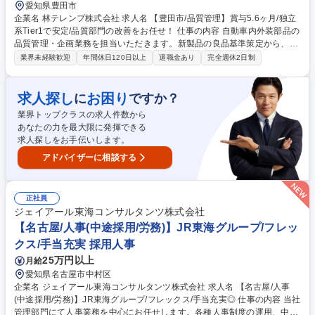
愛知県豊田市
企業名 林テレンプ株式会社 求人名 【豊田市/品質管理】賞与5.6ヶ月/独立
系Tier1で安定/品質部門の改善をお任せ！ 仕事の内容 自動車内外装部品の
品質管理・企画業務を担当いただきます。新製品の良品基準策定から、品
質部門全体のコンプライアンス教育、社内イベントの企画・運営まで、幅
業界未経験歓迎
年間休日120日以上
退職金あり
完全週休2日制
広くプロジェクトを推進します。 【具体的には】■生産準備（良品基準の
策定、ラインの工程診断）■品質部門内の企画・改善（コンプライアンス
訓練の主導、横串企画）■全社品質イベントの企画・運営 ◎入社1～2年は
求人探し
お困り
に
ですか？
先輩社員とペアを組み、じっくりと業務を習得。単なる検査業務ではな
業界トップクラスの求人件数から
く、世界シェア50％超の品質を「仕組み」から支え、社内に広める司令塔
あなたの力を最大限に発揮できる
としての役割を期待しています。 募集職種 【豊田市/品質管理】賞与5.6ヶ
求人探しをお手伝いします。
月/独立系Tier1で安定/品質部門の改善をお任せ！
アドバイザーに相談する
正社員
ジェイアール東海コンサルタンツ株式会社
【名古屋/人事(中途採用/労務)】JR東海グループ/フレッ
クス/手当充実 採用人事
25万円以上
月給
愛知県名古屋市中村区
企業名 ジェイアール東海コンサルタンツ株式会社 求人名 【名古屋/人事
(中途採用/労務)】JR東海グループ/フレックス/手当充実◎ 仕事の内容 当社
管理部門にて人事業務を中心にお任せします。各種人事制度の運用、中途