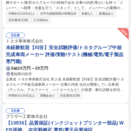
務サポート/東邦ガスグループの特例子会社 仕事の内容 障がいを持つ「メ
ンバー」へ指導・支援を行う「スタッフ」として、メンバーへの業務の割
り振り、手順の検討、進捗管理等を行い、一人一人の能力を最大限に発揮
年間休日120日以上
月平均残業時間20時間以内
転勤なし
退職金あり
できるようサポートしていただきます。 メンバーは、印刷、封入封緘、梱
完全週休2日制
土日祝休み
包、発送、資料の電子化、給湯器リサイクル、設備管理などの業務を担当
しますが、スタッフには、その業務の割り振りや進捗管理、新規業務も含
めた業務手順の検討・指導などを行っていただきます。業務に慣れてきた
正社員
後は、メンバーとの定期面談、請求書作成などの事務業務、東邦ガスグル
トヨタ車体株式会社
ープ各社への訪問・対応（業務内容確認や納品など）等含め、より広義の
未経験歓迎【刈谷】安全試験評価/トヨタグループ中核
サポートをお願いします。 募集職種 【名古屋】障がいを持つ社員への業
完成車両メーカー 評価/実験/テスト(機械/電気/電子製品
務サポート/東邦ガスグループの特例子会社
専門職)
20万円～29万円
月給
愛知県刈谷市
企業名 トヨタ車体株式会社 求人名 未経験歓迎【刈谷】安全試験評価/トヨ
タグループ中核完成車両メーカー 仕事の内容 当社が開発している車両
（ランクル、アルファード、ハイエースなど）の強度・耐久試験を担当い
ただきます。刈谷市の富士松工場では、主に社内安全環境の試験評価を行
年間休日120日以上
退職金あり
完全週休2日制
っていただきます。 【具体的には】 ■ホワイトボデー（試験用の車体）で
のシートベルト・シートの引っ張り強度試験やエアバックの展開性能試験
など、室内安全の評価試験 ■実車を使用した、衝突試験 など 【当社製造
正社員
製品】世界的人気SUVランドクルーザーをはじめ、アルファード、ヴェル
ブラザー工業株式会社
ファイア、ハイエースなど国内外の人気の高い車種を製造 募集職種 未経
【10936】品質保証(インクジェットプリンター部品) W
験歓迎【刈谷】安全試験評価/トヨタグループ中核完成車両メーカー
EB面接 在宅勤務可 電気/電子品質保証