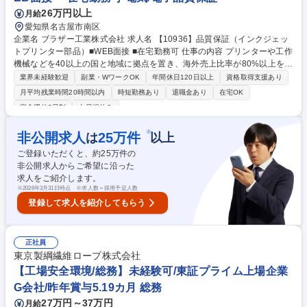
26万円以上
月給
愛知県名古屋市南区
企業名 ブラザー工業株式会社 求人名 【10936】品質保証（インクジェッ
トプリンター部品）■WEB面接 ■在宅勤務可 仕事の内容 プリンターや工作
機械などを40以上の国と地域に拠点を置き、海外売上比率が80%以上を占
めグローバル展開する当社にて、「ディフェクト『ゼロ』を目指して」社
業界未経験歓迎
副業・WワークOK
年間休日120日以上
資格取得支援あり
内外（海外含む）と連携して 部品の品質保証と安定供給を実現し、不良品
月平均残業時間20時間以内
時短勤務あり
退職金あり
在宅OK
の工場流入を防ぐ新たな体制構築をお任せします。 サプライヤーと技術的
完全週休2日制
土日祝休み
な協議を重ねながら、部品の品質確認・評価を行います。不良品が工場に
流入しないよう、受入検査や改善活動を推進して、社内関係部署とも連携
※
非公開求人
25
万件
は
以上
し、安定した部品供給と高い品質維持を目指します。 募集職種 【1093
6】品質保証（インクジェットプリンター部品）■WEB面接 ■在宅勤務可
ご登録いただくと、約
25
万件の
非公開求人からご希望に沿った
求人をご紹介します。
※
2026年3月31日時点 ※求人数＝採用予定人数
登録して求人を紹介してもらう
正社員
東京製綱繊維ロープ株式会社
【工場安全環境/総務】未経験可/東証プライム上場企業
G会社/昨年賞与5.19カ月 総務
27万円～37万円
月給