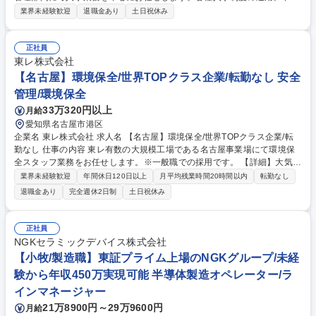
採用・労務管理等適性に応じてお任せします。 【入社後】人事課は全部で
業界未経験歓迎
退職金あり
土日祝休み
約10名。経験豊富な先輩社員がフォローしますので、人事業務微経験の方
でも安心ください。 【ポジションの魅力】社内外問わず協働が発生するた
め、コミュニケーションを通じて様々な人と関わりながら幅広くスキルア
正社員
ップが可能です。労務・人事関係の資格（各種手当）がございます。 募集
東レ株式会社
職種 【名古屋/人事(中途採用/労務)】JR東海グループ/フレックス/手当充実
【名古屋】環境保全/世界TOPクラス企業/転勤なし 安全
◎
管理/環境保全
33万320円以上
月給
愛知県名古屋市港区
企業名 東レ株式会社 求人名 【名古屋】環境保全/世界TOPクラス企業/転
勤なし 仕事の内容 東レ有数の大規模工場である名古屋事業場にて環境保
全スタッフ業務をお任せします。※一般職での採用です。 【詳細】大気・
水質データ管理や官庁対応、産廃処理手配、ISO14001対応、社外折衝等
業界未経験歓迎
年間休日120日以上
月平均残業時間20時間以内
転勤なし
の対応、文書作成業務などをお任せします。 ※東レ名古屋事業場の環境保
退職金あり
完全週休2日制
土日祝休み
全関連業務をお一人で担当いただきます。 募集職種 【名古屋】環境保全/
世界TOPクラス企業/転勤なし
正社員
NGKセラミックデバイス株式会社
【小牧/製造職】東証プライム上場のNGKグループ/未経
験から年収450万実現可能 半導体製造オペレーター/ラ
インマネージャー
21万8900円～29万9600円
月給