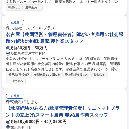
本製鉄グループの一員として、廃棄物処理とエネルギー供給を支えていま
す。資源循環型社会に貢献する最新鋭の環境施設での業務です。 ■中央制
転勤なし
退職金あり
御室での監視・制御：モニターやセンサーを通じた運転状況確認 ■プラン
ト内点検・操作：設備が正常に稼働しているかの点検や機械操作 ■再資源
化業務：溶融物（スラグ・メタル等）の取り出し・搬出管理 ◎4組2交代
正社員
制の勤務で、月の出勤は15回程度。明け休みを含めるとプライベートの時
株式会社エスプールプラス
間も十分に確保でき、オンオフのメリハリをつけて働けます。 募集職種
名古屋【農園運営・管理責任者】障がい者雇用の社会課
【愛知/豊橋】ごみ処理プラントの操業員｜未経験歓迎｜日鉄グループ
題の解決に挑戦 農家/農作業スタッフ
30万円～50万円
月給
愛知県名古屋市中村区
企業名 株式会社エスプールプラス 求人名 名古屋【農園運営・管理責任
者】障がい者雇用の社会課題の解決に挑戦 仕事の内容 農園運営・管理責
任者として以下業務をお任せします。参画企業で雇用されている、障がい
のあるスタッフが安全でやりがいをもって仕事ができるよう、農園環境を
業界未経験歓迎
年間休日120日以上
資格取得支援あり
転勤なし
整え農園全体のマネジメントを行うポジションです。 【詳細】■農園全体
土日祝休み
のマネジメント■顧客企業の対応■クライアント企業の運営スタッフのサポ
ート※入社後は研修を行いますので、業界未経験でもご安心ください。
（変更の範囲:当社業務全般） 【キャリアイメージ】まだまだ成長中の当
正社員
社。手を挙げ、主体的な提案をしやすいカルチャーのため、自己成長や事
株式会社にじまち
業成長を踏まえ、新しいポジションや役職に就くチャンスは無限大です。
【栽培経験のある方/栽培管理責任者】ミニトマトプラ
募集職種 名古屋【農園運営・管理責任者】障がい者雇用の社会課題の解決
ントの立上げ/スマート農業 農家/農作業スタッフ
に挑戦
28万5000円～42万8500円
月給
愛知県半田市