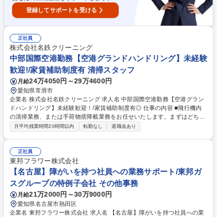
登録してサポートを受ける
正社員
株式会社名鉄クリーニング
中部国際空港勤務【空港グランドハンドリング】未経験
歓迎!/家賃補助制度有 清掃スタッフ
24万4050円～29万4600円
月給
愛知県常滑市
企業名 株式会社名鉄クリーニング 求人名 中部国際空港勤務【空港グラン
ドハンドリング】未経験歓迎！/家賃補助制度有◎ 仕事の内容 ■飛行機内
の清掃業務、または手荷物搭降載業務をお任せいたします。まずはどちら
かの業務に慣れていただき、ゆくゆくは両方を担っていただく予定です。
月平均残業時間20時間以内
転勤なし
退職金あり
＜具体的には…＞ ■機内清掃：清掃および備品回収、セット ※1便10～30
分、5～10名のチームで手際よく行います。 ■手荷物搭降載：【搭載】ベ
ルトコンベアで流れてくる手荷物をコンテナに乗せる 【積み降ろし】到着
正社員
した手荷物をベルトコンベアに流す ※経験を積んだ方には、スタッフの取
東邦フラワー株式会社
りまとめ、作業の最終チェック、コントローラー業務などもお任せしま
【名古屋】障がいを持つ社員への業務サポート/東邦ガ
す。 募集職種 中部国際空港勤務【空港グランドハンドリング】未経験歓
スグループの特例子会社 その他事務
迎！/家賃補助制度有◎
21万2000円～30万9000円
月給
愛知県名古屋市熱田区
企業名 東邦フラワー株式会社 求人名 【名古屋】障がいを持つ社員への業