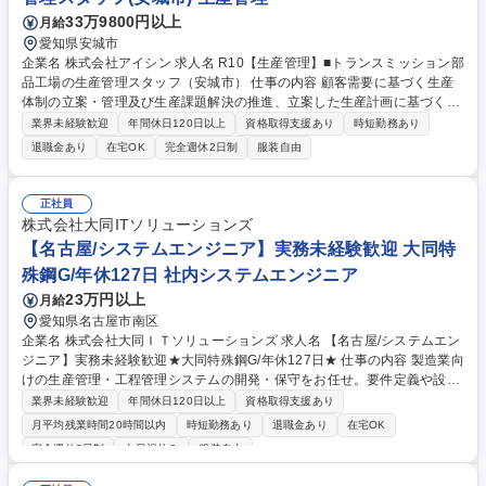
33万9800円以上
月給
愛知県安城市
企業名 株式会社アイシン 求人名 R10【生産管理】■トランスミッション部
品工場の生産管理スタッフ（安城市） 仕事の内容 顧客需要に基づく生産
体制の立案・管理及び生産課題解決の推進、立案した生産計画に基づく部
品手配の実施、新製品の工場生産準備の推進と日程管理業務をお任せしま
業界未経験歓迎
年間休日120日以上
資格取得支援あり
時短勤務あり
す。 【具体的には】■中長期計画に基づいた工場生産体制の立案と課題解
退職金あり
在宅OK
完全週休2日制
服装自由
決の推進 ■短期的な顧客需要に基づいた工場生産体制の立案と課題解決の
推進 ■生産計画に基づいた部品手配の管理 ■新製品立ち上り時の工場生産
準備の推進と日程管理 ■物流将来構想・企画、物流改善(合理化)の推進 募
正社員
集職種 R10【生産管理】■トランスミッション部品工場の生産管理スタッ
株式会社大同ITソリューションズ
フ（安城市）
【名古屋/システムエンジニア】実務未経験歓迎 大同特
殊鋼G/年休127日 社内システムエンジニア
23万円以上
月給
愛知県名古屋市南区
企業名 株式会社大同ＩＴソリューションズ 求人名 【名古屋/システムエン
ジニア】実務未経験歓迎★大同特殊鋼G/年休127日★ 仕事の内容 製造業向
けの生産管理・工程管理システムの開発・保守をお任せ。要件定義や設計
などの上流工程～運用・改善まで幅広く関わります。IT分野でキャリアを
業界未経験歓迎
年間休日120日以上
資格取得支援あり
築きたい方、新技術導入に挑戦したい方を歓迎★ 【具体的にお任せする業
月平均残業時間20時間以内
時短勤務あり
退職金あり
在宅OK
務】 ■製造業向けシステムの設計・開発：生産管理や工程管理システムの
完全週休2日制
土日祝休み
服装自由
開発・運用保守 ■プロジェクト参画：サーバー更新や新技術導入に関する
プロジェクトのサポート ■スキルアップ支援：AWS、Oracle、Ciscoなど