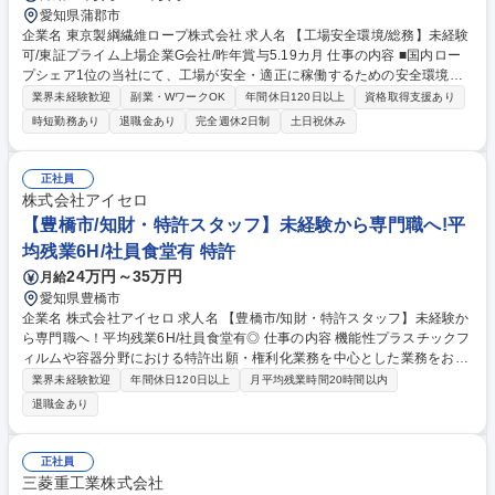
愛知県蒲郡市
企業名 東京製綱繊維ロープ株式会社 求人名 【工場安全環境/総務】未経験
可/東証プライム上場企業G会社/昨年賞与5.19カ月 仕事の内容 ■国内ロー
プシェア1位の当社にて、工場が安全・適正に稼働するための安全環境管
理および総務実務をお任せします。 (1)安全環境実務:工場内巡回、安全点
業界未経験歓迎
副業・WワークOK
年間休日120日以上
資格取得支援あり
検、ヒヤリハット対応、熱中症対策、化学薬品の表示管理、井戸の管理と
時短勤務あり
退職金あり
完全週休2日制
土日祝休み
行政報告 (2)産業廃棄物管理:産廃業者との折衝、マニフェスト伝票の管
理・運用 (3)労務・行政対応:労災申請手続き、各種行政への報告書作成、
安全衛生委員会への参加 (4)総務事務:PCを用いた各種資料作成、各種業者
正社員
との調整 ※現場業務とデスクワークの比率は3:7です。 募集職種 【工場安
株式会社アイセロ
全環境/総務】未経験可/東証プライム上場企業G会社/昨年賞与5.19カ月
【豊橋市/知財・特許スタッフ】未経験から専門職へ!平
均残業6H/社員食堂有 特許
24万円～35万円
月給
愛知県豊橋市
企業名 株式会社アイセロ 求人名 【豊橋市/知財・特許スタッフ】未経験か
ら専門職へ！平均残業6H/社員食堂有◎ 仕事の内容 機能性プラスチックフ
ィルムや容器分野における特許出願・権利化業務を中心とした業務をお任
せいたします。 国内だけでなく海外特許出願にも携わることができます。
業界未経験歓迎
年間休日120日以上
月平均残業時間20時間以内
【具体的には】■国内外での特許出願・権利化業務を中心に研究開発部門
退職金あり
と連携した発明発掘活動を行います。 ▽特許調査・分析： 先行技術調
査、侵害予防調査、無効資料調査など ▽他社対策：他社特許への対応（情
報提供、異議申立等）知財動向分析 ▽発明発掘：開発者の元へ足を運び、
正社員
新技術の種を一緒に見つけ出す業務 募集職種 【豊橋市/知財・特許スタッ
三菱重工業株式会社