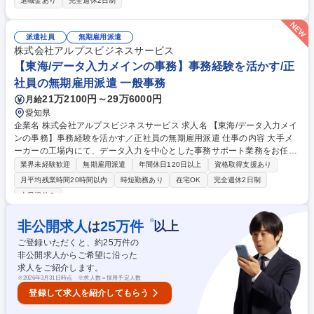
退職金あり
完全週休2日制
務、現場改善業務 【働き方】入社後2026年度中は日勤×土日休みでの勤
務。2027年4月以降は夜勤を含む交代勤務を担っていただく予定です。※
交代手当が別途支給されます。※詳細は備考欄へ 【当社について】ユニク
派遣社員
無期雇用派遣
ロの「ヒートテック」や「ウルトラライトダウン」の素材にも当社の技術
株式会社アルプスビジネスサービス
が使われています。 募集職種 業界経験不問！【名古屋】製造オペレータ
【東海/データ入力メインの事務】事務経験を活かす/正
ー(日勤→シフト勤務)/土日休み
社員の無期雇用派遣 一般事務
21万2100円～29万6000円
月給
愛知県
企業名 株式会社アルプスビジネスサービス 求人名 【東海/データ入力メイ
ンの事務】事務経験を活かす／正社員の無期雇用派遣 仕事の内容 大手メ
ーカーの工場内にて、データ入力を中心とした事務サポート業務をお任せ
します。デスクワーク中心でシンプルな業務からスタートするため、未経
業界未経験歓迎
無期雇用派遣
年間休日120日以上
資格取得支援あり
験の方でも安心して始められるポジションです。 ＜具体的な業務内容＞
月平均残業時間20時間以内
時短勤務あり
在宅OK
完全週休2日制
・データ入力（決まったフォーマットへの入力中心） ・資料作成（Excel
土日祝休み
使用／フォーマットあり） ・受発注情報の管理・スケジュール調整 ・部
材・在庫管理のサポート、設計部門の事務サポート PCの基本操作ができ
※
非公開求人
25
万件
は
以上
れば問題ありません。研修やOJT等でフォローします。 募集職種 【東海/
データ入力メインの事務】事務経験を活かす／正社員の無期雇用派遣
ご登録いただくと、約
25
万件の
非公開求人からご希望に沿った
求人をご紹介します。
※
2026年3月31日時点 ※求人数＝採用予定人数
登録して求人を紹介してもらう