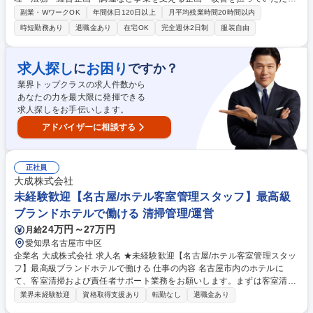
ます。将来の組織運営を目指すポジションとして、経験を活かして職場変
副業・WワークOK
年間休日120日以上
月平均残業時間20時間以内
革にも取り組みます。 人事、経理・財務、法務、経営企画、調達、SCM
時短勤務あり
退職金あり
在宅OK
完全週休2日制
服装自由
企画など、経験や適性に応じた本社機能へ配属予定です。制度企画、業務
改善、部門横断プロジェクトの推進を通じて事業運営を支え、ゆくゆくは
組織マネジメントや人材育成を担っていただく期待のあるポジションで
求人探し
お困り
に
ですか？
す。また、関係部門を巻き込みながら課題設定から実行、効果検証まで主
業界トップクラスの求人件数から
体的に進め、将来の管理職として必要な視点、判断力、推進力を磨けま
あなたの力を最大限に発揮できる
す。 募集職種 【愛知/コーポレート】女性限定管理職候補採用(ポジティブ
求人探しをお手伝いします。
アクション)
アドバイザーに相談する
正社員
大成株式会社
未経験歓迎【名古屋/ホテル客室管理スタッフ】最高級
ブランドホテルで働ける 清掃管理/運営
24万円～27万円
月給
愛知県名古屋市中区
企業名 大成株式会社 求人名 ★未経験歓迎【名古屋/ホテル客室管理スタッ
フ】最高級ブランドホテルで働ける 仕事の内容 名古屋市内のホテルに
て、客室清掃および責任者サポート業務をお願いします。まずは客室清掃
や現場の流れを学び、その後スタッフ管理や品質確認など、少しずつ業務
業界未経験歓迎
資格取得支援あり
転勤なし
退職金あり
の幅を広げていただきます。 【具体的なお仕事内容】 ・ベッドメイク、