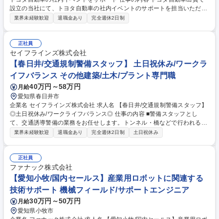
設立の当社にて、トヨタ自動車の社内イベントのサポートを担当いただき
ます。業者の手配や見積もり作成などイベントの業者発注～当日の運営補
業界未経験歓迎
退職金あり
完全週休2日制
助までご担当いただけます！ 【現場運営・設営】 ■会場設営、什器移動
（業者が行います） ■現場対応（トヨタ自動車担当者のサポート） 【企
画・事務サポート】 ■レイアウト検討、提案■見積書、発注書の作成 ■顧
正社員
客、協力業者との打ち合わせ 募集職種 【イベント運営スタッフ】トヨタ
セイフラインズ株式会社
自動車の社内イベントをサポート
【春日井/交通規制警備スタッフ】 土日祝休み/ワークラ
イフバランス その他建築/土木/プラント専門職
40万円～58万円
月給
愛知県春日井市
企業名 セイフラインズ株式会社 求人名 【春日井/交通規制警備スタッフ】
◎土日祝休み/ワークライフバランス◎ 仕事の内容 ■警備スタッフとし
て、交通誘導警備の業務をお任せします。トンネル・橋などで行われる点
検やメンテナンス時に行われる交通規制、作業員や通行人の安全をチーム
業界未経験歓迎
退職金あり
完全週休2日制
土日祝休み
で守る仕事です。 【具体的には…】道路工事現場において警備員が人や車
両の誘導を行い、現場作業者や作業車両、一般歩行者の安全を確保しなが
ら、交通渋滞や事故発生を防止します。 【将来的には…】警備員の取りま
正社員
とめや、人員確保、規制計画などもお任せしたいと考えております。全国
ファナック株式会社
展開を目指し事業成長中のため、将来は警備幹部候補として就業いただく
【愛知小牧/国内セールス】産業用ロボットに関連する
ことを期待しています。変更の範囲：なし 募集職種 【春日井/交通規制警
技術サポート 機械フィールド/サポートエンジニア
備スタッフ】◎土日祝休み/ワークライフバランス◎
30万円～50万円
月給
愛知県小牧市