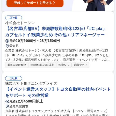
登録してサポートを受ける
正社員
株式会社トーシン
【名古屋/店舗SV】未経験歓迎/年休123日/「#C-pla」
カプセルトイ/残業少なめ その他エリアマネージャー
20万9000円～28万1500円
月給
愛知県
企業名 株式会社トーシン 求人名 【名古屋/店舗SV】未経験歓迎/年休123
日/「#C-pla」カプセルトイ/残業少なめ 仕事の内容 「#C-pla」のSVとし
て2～3店舗の運営管理をお任せします。商品選定・イベント企画・マネジ
メント等、業務は多岐にわたりますので裁量権を持ちながらキャリアを積
業界未経験歓迎
年間休日120日以上
転勤なし
退職金あり
むことが叶います。変更の範囲:当社業務全般 【業務詳細】・カプセルト
イの商品選定（月300種類のカタログ商品の中から、自店舗の客層を踏ま
えて、どのメーカーの商品を仕入れて配置するかを考えます） ・イベント
正社員
企画（季節イベント/コーナー作り）・商品の在庫管理・金銭管理（両替機
株式会社トヨタエンタプライズ
の釣銭準備）・収益管理・人員管理（アルバイト社員の勤怠管理・育成、
【イベント運営スタッフ】トヨタ自動車の社内イベント
採用面接）など 募集職種 【名古屋/店舗SV】未経験歓迎/年休123日/「#C-
をサポート その他営業
pla」カプセルトイ/残業少なめ
22万4500円以上
月給
愛知県豊田市
企業名 株式会社トヨタエンタプライズ 求人名 【イベント運営スタッフ】
トヨタ自動車の社内イベントをサポート 仕事の内容 トヨタ自動車出資で