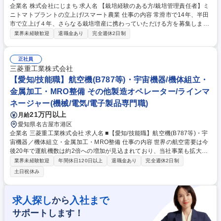
企業名 株式会社にじまち 求人名 【栽培経験のある方/栽培管理責任者】ミ
ニトマトプラントの立上げ/スマート農業 仕事の内容 常滑市で14年、半田
市で立上げ４年、さらなる栽培増産に携わっていただける方を募集しま
す。具体的には、栽培経験者として農場長や栽培管理者をサポートし、ゆ
業界未経験歓迎
退職金あり
完全週休2日制
くゆくは栽培管理者を目指していただきます。 ★SDGs の理念に伴い、再
生可能な街づくりを目指す企業の国家プロジェクトでのスマート農業によ
るミニトマトプラントの農場栽培管理責任者として、立上げに参画してい
正社員
ただき、この新規事業を牽引してくださる方からのご応募お待ちしていま
三菱重工業株式会社
す！ ■常滑ファーム、バイオファーム半田、八ヶ岳、清里ファームもオー
【愛知/技能職】航空機(B787等)・宇宙機器/機体組立・
プン、栽培、取引先拡大に伴い増員採用します。 募集職種 【栽培経験の
金属加工・MRO整備 その他製造オペレーター/ラインマ
ある方/栽培管理責任者】ミニトマトプラントの立上げ/スマート農業
ネージャー(機械/電気/電子製品専門職)
21万円以上
月給
愛知県名古屋市港区
企業名 三菱重工業株式会社 求人名 ■【愛知/技能職】航空機(B787等)・宇
宙機器／機体組立・金属加工・MRO整備 仕事の内容 世界の航空需要は今
後20年で運航機数は約2倍への増加が見込まれており、当社事業も拡大フ
ェーズにございます。そんな当社にて今回は、「航空宇宙製品の製造」ま
業界未経験歓迎
年間休日120日以上
退職金あり
完全週休2日制
たは「運航機体の整備」をお任せ致します。 【詳細】■航空宇宙製品の製
土日祝休み
造：新造機の機体組立や、航空・宇宙・防衛機器向け部品の加工を行う業
務です。ご経験に応じて、「機体構造の組立」か「高精度部品の加工製
造」の業務をお任せ致します。 ■航空機整備（MRO）：エアラインで使用
求人探し
入社まで
から
されている機体を受け入れ、点検・修理し、長期にわたる安全な飛行を支
サポートします！
える業務です。定期点検や修理、品質追及や安全担保業務がございます。