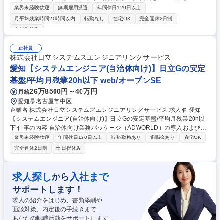
～/15:15～/16:45～】 ◎大手有名企業を中心とした取引先で働く「事務
業界未経験歓迎
無期雇用派遣
年間休日120日以上
職」の募集。 ◆就業先イメージ：名古屋市内の金融機関や大手メーカー、
月平均残業時間20時間以内
転勤なし
在宅OK
完全週休2日制
総合商社等。約85％の方が大手企業または大手グループ企業でご勤務され
土日祝休み
てます！ ◆入社者の大半が事務職未経験！研修が充実しているので安心。
配属後もキャリア面談や定期研修があり、フォロー体制も手厚いです。 ◆
正社員
残業は多くても月20時間。帰りに買い物したり、舞台を見に行ったりな
株式会社日立システムズエンジニアリングサービス
ど、プライベートも充実させてメリハリをつけて働くことができます。 募
愛知【システムエンジニア(自治体向け)】日立Gの安定
集職種 【3名限定：8月26日（水）説明会兼選考求人】愛知/無期雇用派遣/
未経験OK
基盤/平均月残業20h以下 web/オープンSE
26万8500円～40万円
月給
愛知県名古屋市中区
企業名 株式会社日立システムズエンジニアリングサービス 求人名 愛知
【システムエンジニア(自治体向け)】日立Gの安定基盤/平均月残業20h以
下 仕事の内容 自治体向け業務パッケージ（ADWORLD）の導入および運
用保守をご担当いただきます。ユーザーからの問い合わせ対応や、システ
業界未経験歓迎
年間休日120日以上
時短勤務あり
退職金あり
在宅OK
ム入れ替え時の要件定義・導入支援などをお任せします。 【業務内容】■
完全週休2日制
土日祝休み
日次、週次、月次、年次処理のサポート業務 ■自治体ユーザーからのシス
テムに関する問い合わせ対応 ■他社システムからADWORLDへの入れ替え
に伴うシステム説明 ■導入に向けた要件定義（顧客折衝、フロントSE業
求人探し
入社まで
から
務） ■導入後の操作方法や使い方の支援・レクチャー ■各種要望に対する
サポートします！
調整および保守・スポット案件対応 募集職種 愛知【システムエンジニア
(自治体向け)】日立Gの安定基盤/平均月残業20h以下
求人の紹介をはじめ、書類添削や
面談対策、内定後の手続きまで
あなたの転職活動をサポートします。