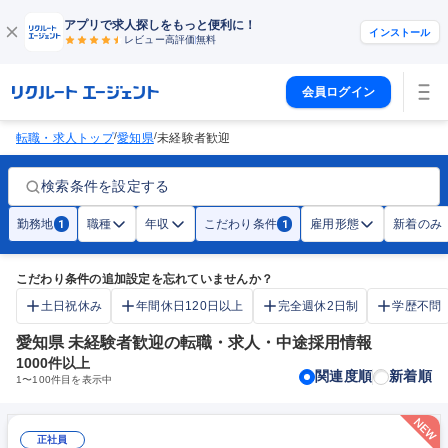
アプリで求人探しをもっと便利に！
インストール
レビュー高評価
無料
会員ログイン
/
/
転職・求人トップ
愛知県
未経験者歓迎
検索条件を設定する
勤務地
職種
年収
こだわり条件
雇用形態
新着のみ
1
1
こだわり条件の追加設定を忘れていませんか？
土日祝休み
年間休日120日以上
完全週休2日制
学歴不問
愛知県 未経験者歓迎の転職・求人・中途採用情報
1000
件以上
関連度順
新着順
1
〜
100
件目を表示中
正社員