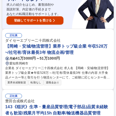
可能な環境です。 募集職種 N23【名古屋/人事労務】次期管理職候補/三菱
求人の紹介をはじめ、書類添削や
電機グループ/働きやすさ◎
面談対策、内定後の手続きまで
あなたの転職活動をサポートします。
登録してサポートを受ける
正社員
ダイセーエブリー二十四株式会社
【岡崎・安城/物流管理】業界トップ級企業 年収528万
~/社宅有/育休最長3年 物流企画/管理
41万3000円～51万1000円
月給
愛知県岡崎市
企業名 ダイセーエブリー二十四株式会社 求人名 【岡崎・安城/物流管理】
業界トップ級企業★年収528万～/社宅有/育休最長3年 仕事の内容 大手食
品メーカー等と取引を行う物流センターにて、ご経験に応じセンター長、
物流企画、倉庫管理、運送管理等をお任せします。将来の上場を見据え、
業界未経験歓迎
転勤なし
退職金あり
物流体制を支える中核人材としてご活躍いただきます。 【具体的な業務】
季節ごとに変動する商品特性を踏まえた保管・配置計画、レイアウト設
計、動線改善や、リソースの最適配分をご担当いただきます。近年はAI等
正社員
を活用した業務改善も積極的に進めています。 募集職種 【岡崎・安城/物
豊田合成株式会社
流管理】業界トップ級企業★年収528万～/社宅有/育休最長3年
143《稲沢》生準・量産品質管理(電子部品)品質未経験
者も歓迎/残業月平均15h 自動車/輸送機器品質管理