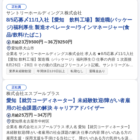
継機） ・他、宇宙機器 【作業内容（具体例）】・電装作業（ワイヤーハ
ーネス組立）・配管や配線の取付 ・機能試験 ・クレーン等を用いた大物
正社員
ハンドリング ・ロケット打上前の整備作業 募集職種 ■【愛知/技能職】宇
サントリーホールディングス株式会社
宙機器の電装/艤装作業
8/5応募〆11/1入社【愛知 飲料工場】製造職(パッケー
ジ)福利厚生 製造オペレーター/ラインマネージャー(食
品/飲料/たばこ)
23万9500円～36万9250円
月給
愛知県犬山市
企業名 サントリーホールディングス株式会社 求人名 ★8/5応募〆11/1入社
【愛知 飲料工場】製造職（パッケージ）福利厚生◎ 仕事の内容 １次面接
8月26日・28日 ※その後の流れはフリーコメント記載。サントリーグルー
プの安心安全な飲料製造を担う大切なポジション。包装（パッケージン
業界未経験歓迎
年間休日120日以上
転勤なし
退職金あり
グ）お客様に製品を届けるためのパッケージ製造などを行います ・清涼飲
料水のパッケージング業務（包装工程の製造ラインのオペレーション・設
備の運転管理や現場での切替作業など）・改善活動（コスト改善・品質向
正社員
上・安全性確保）・作業工程の設計および標準化 【キャリア】将来的に、
株式会社エスプールプラス
原動工程（電力・排水等）やエンジニアリング(生産設備の新規導入･設備
愛知【就労コーディネーター】未経験歓迎/障がい者雇
対応・保全・技術スタッフ等)といった関連部門へのチャレンジも可能。
用の社会課題の解決 キャリアアドバイザー
募集職種 ★8/5応募〆11/1入社【愛知 飲料工場】製造職（パッケージ）福
25万円～34万円
月給
利厚生◎
愛知県名古屋市中村区
企業名 株式会社エスプールプラス 求人名 愛知【就労コーディネーター】
未経験歓迎/障がい者雇用の社会課題の解決 仕事の内容 障がいのある方の
雇用支援・採用支援を手掛ける当社にて、障がいのある方の気持ちを汲