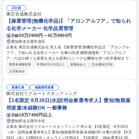
リネン交換・アメニティ補充、客室整備・水回り清掃、掃除機かけ・清掃
後の客室チェック・スタッフへの指示出し補助・シフト管理サポート・ホ
正社員
テル側との連携対応 など チームで動くため、近くに先輩がいる安心環境
東亞合成株式会社
です◎ 募集職種 ★未経験歓迎【名古屋/ホテル客室管理スタッフ】最高級
【操業管理(無機化学品)】「アロンアルフア」で知られ
ブランドホテルで働ける
る化学メーカー 化学品質管理
30万2900円～42万4900円
月給
愛知県名古屋市港区
企業名 東亞合成株式会社 求人名 【操業管理(無機化学品)】「アロンアル
フア」で知られる化学メーカー 仕事の内容 瞬間接着剤「アロンアルフ
ア」のほか様々な産業を支える原料/ユニークな機能を持つ化学素材まで幅
広く提供する当社にて、主に電解から派生する無機化学製品の生産管理/保
業界未経験歓迎
年間休日120日以上
退職金あり
完全週休2日制
全計画立案/品質管理等をお任せします。 【具体的には】 ■製品の品質管
土日祝休み
理、安定化検討 ■運転オペレーターへの運転指示 ■製造工程管理および工
程指示書の作成 ■機器、設備の保全計画作成 ■外部企業、関連会社（物
流）および他部門との調整 募集職種 【操業管理(無機化学品)】「アロンア
派遣社員
無期雇用派遣
ルフア」で知られる化学メーカー
株式会社リクルートスタッフィング
【3名限定:8月26日(水)説明会兼選考求人】愛知/無期雇
用派遣/未経験OK 一般事務
18万7400円以上
月給
愛知県名古屋市中区
企業名 株式会社リクルートスタッフィング 求人名 【3名限定：8月26日
（水）説明会兼選考求人】愛知/無期雇用派遣/未経験OK 仕事の内容 【8月
26日（水）12時05分～オンライン説明会】 【3名限定：Web選考14:30