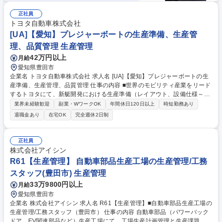
正社員
トヨタ自動車株式会社
[UA]【愛知】プレジャーボートの生産準備、生産管
理、品質管理 生産管理
42万円以上
月給
愛知県豊田市
企業名 トヨタ自動車株式会社 求人名 [UA]【愛知】プレジャーボートの生
産準備、生産管理、品質管理 仕事の内容 ■世界のモビリティ産業をリード
するトヨタにて、新艇開発における生産準備（レイアウト、設備仕様～設
置、品質管理）、現生産艇の生産計画/管理、品質管理を担当していただき
業界未経験歓迎
副業・WワークOK
年間休日120日以上
時短勤務あり
ます。 【詳細】国内外の製造委託先との ■新艇開発の生産準備：レイアウ
退職金あり
在宅OK
完全週休2日制
ト設計、生産設備/型仕様～設置、品質造込 ■現行生産艇の生産管理：生産
計画/管理、品質管理 ■生産性向上：生産/品質改善 ※OEMメーカー様/部品
仕入先様と連携し、工場の生産/品質の安定化をはかる 募集職種 [UA]【愛
正社員
知】プレジャーボートの生産準備、生産管理、品質管理
株式会社アイシン
R61【生産管理】 自動車部品生産工場の生産管理/工務
スタッフ(豊田市) 生産管理
33万9800円以上
月給
愛知県豊田市
企業名 株式会社アイシン 求人名 R61【生産管理】■自動車部品生産工場の
生産管理/工務スタッフ（豊田市） 仕事の内容 自動車部品（パワーバック
ドア、EV関連部品など）生産工場にて、工場生産計画管理と生産課題の