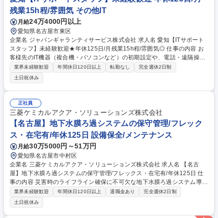
残業15h程/雰囲気 その他IT
24万4000円以上
月給
愛知県名古屋市東区
企業名 ジャパンギャランティサービス株式会社 求人名 愛知【ITサポート
スタッフ】未経験歓迎★年休125日/月残業15h程/雰囲気◎ 仕事の内容 お
客様先のIT機器（複合機・パソコンなど）の初期設定や、電話・遠隔操作
でのトラブル対応、デジタルサイネージのフィールドメンテナンスがメイ
業界未経験歓迎
年間休日120日以上
転勤なし
完全週休2日制
ン業務です。入社後半年～1年は先輩に同行となりますので、 未経験でも
土日祝休み
安心してスタートできます。 【詳細】■遠隔サポート：お客様からの電話
や画面共有ツールを使い、印刷設定・ネットワークのトラブルを遠隔で解
決します。1日最大20件ほど対応することもありますが、難易度低めの内
正社員
容からお任せします。 ■現場サポート：週1～2回、お客様先へ訪問。複合
三菱ケミカルアクア・ソリューションズ株式会社
機やパソコンの初期設定・セットアップ、デジタルサイネージのフィール
【名古屋】地下水膜ろ過システムの保守管理/フレック
ドメンテナンスを行います。 募集職種 愛知【ITサポートスタッフ】未経
ス・在宅有/年休125日 設備保全/メンテナンス
験歓迎★年休125日/月残業15h程/雰囲気◎
30万5000円～51万円
月給
愛知県名古屋市中村区
企業名 三菱ケミカルアクア・ソリューションズ株式会社 求人名 【名古
屋】地下水膜ろ過システムの保守管理/フレックス・在宅有/年休125日 仕
事の内容 災害時のライフライン確保に不可欠な地下水膜ろ過システム導入
先（病院等）での保守管理業務を担当。先ずは自社メンテナンスを含む保
業界未経験歓迎
年間休日120日以上
退職金あり
完全週休2日制
守対応や協力会社管理に関わり、将来的には設備更新・改善提案にも関与
土日祝休み
します。 設備点検やトラブル対応、水質データや遠隔監視による運転状況
の確認、保守工事の手配や現場立会などを担当。協力会社と連携しながら