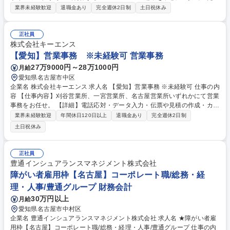
きます。 使用ツールは、After Effects CC、Premiere Pro、Cinema4Dに
業界未経験歓迎
退職金あり
完全週休2日制
土日祝休み
加え、PhotoshopやIllustratorなどのAdobe製品を活用します。 担当いた
だくのは、プロモーション映像やWebメディア向けの アニメーション広
告など、幅広いクリエイティブ制作です。 業務変更の範囲：当社業務全般
正社員
募集職種 【クリエイター】第二新卒、未経験歓迎★モーショングラフィッ
株式会社キーエンス
クス
【愛知】営業事務 ※未経験可 営業事務
27万9000円～28万1000円
月給
愛知県名古屋市中区
企業名 株式会社キーエンス 求人名 【愛知】営業事務 ※未経験可 仕事の内
容 【仕事内容】刈谷営業所、一宮営業所、名古屋営業所いずれかにて営業
事務をお任せ。 【詳細】電話応対・データ入力・伝票や見積の作成・カタ
ログ送付・来客対応・営業所内で発生する事務業務や業務改善をお任せ。
業界未経験歓迎
年間休日120日以上
退職金あり
完全週休2日制
【教育制度】ご入社後、育成担当とペアになりながらOJTにて業務を覚え
土日祝休み
ていただくことが可能です。業務システムがきちんと構築されているた
め、スムーズに仕事に慣れることができる環境です。また、「チームで成
果を出す文化」があり、良いやり方を積極的に共有しながら常に改善を目
正社員
指す風土のため、安心して業務に取り組んでいただけます。 募集職種
豊通インシュアランスマネジメント株式会社
【愛知】営業事務 ※未経験可
障がい者雇用枠【名古屋】コーポレート職/総務・経
理・人事/豊通グループ 財務会計
30万円以上
月給
愛知県名古屋市中村区
企業名 豊通インシュアランスマネジメント株式会社 求人名 ★障がい者雇
用枠【名古屋】コーポレート職/総務・経理・人事/豊通グループ 仕事の内