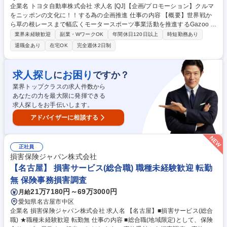
企業名 トヨタ自動車株式会社 求人名 [QJ]【企画/プロモーション】クルマ
をニッポンの文化に！！する為の企画推進 仕事の内容 【概要】世界戦か
ら草の根レースまで幅広くモータースポーツ事業活動を推進するGazoo R
acing Company(GR)にて“クルマ文化づくり”に関わるあらゆる取り組みを
業界未経験歓迎
副業・WワークOK
年間休日120日以上
時短勤務あり
関係者を巻き込みながら進めていただきます。 【詳細】■GTA、JRP、ST
退職金あり
在宅OK
完全週休2日制
MOと連携し、多くのファンに喜んでいただける様なモータースポーツ業
界の改革を進めて参ります。(最適な競技開催日程の構築など) ■モーター
スポーツ業界にもっと多くの人材が参画し活性化される様、新規参入の事
求人探し
お困り
に
ですか？
業推進者、或いはオフィシャル希望者などを増やして参ります。■サーキ
業界トップクラスの求人件数から
ットの通信環境改革などを通じて、よりファンが楽しめる環境づくりを進
あなたの力を最大限に発揮できる
めて参ります。 募集職種 [QJ]【企画/プロモーション】クルマをニッポン
求人探しをお手伝いします。
の文化に！！する為の企画推進
アドバイザーに相談する
正社員
損害保険ジャパン株式会社
【名古屋】 損害サービス(総合職) 職種未経験歓迎 転勤
無 保険事務損害調査
21万7180円～69万3000円
月給
愛知県名古屋市中区
企業名 損害保険ジャパン株式会社 求人名 【名古屋】■損害サービス(総合
職) ★職種未経験歓迎 転勤無 仕事の内容 ■総合職(地域限定)として、保険