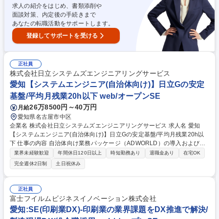
や、大型炉での熱処理を担当します。 募集職種 ■【愛知/技能職】航空・
求人の紹介をはじめ、書類添削や
宇宙_民間機向け部品の製造(機械加工・表面処理・塗装)
面談対策、内定後の手続きまで
あなたの転職活動をサポートします。
登録してサポートを受ける
正社員
株式会社日立システムズエンジニアリングサービス
愛知【システムエンジニア(自治体向け)】日立Gの安定
基盤/平均月残業20h以下 web/オープンSE
26万8500円～40万円
月給
愛知県名古屋市中区
企業名 株式会社日立システムズエンジニアリングサービス 求人名 愛知
【システムエンジニア(自治体向け)】日立Gの安定基盤/平均月残業20h以
下 仕事の内容 自治体向け業務パッケージ（ADWORLD）の導入および運
用保守をご担当いただきます。ユーザーからの問い合わせ対応や、システ
業界未経験歓迎
年間休日120日以上
時短勤務あり
退職金あり
在宅OK
ム入れ替え時の要件定義・導入支援などをお任せします。 【業務内容】■
完全週休2日制
土日祝休み
日次、週次、月次、年次処理のサポート業務 ■自治体ユーザーからのシス
テムに関する問い合わせ対応 ■他社システムからADWORLDへの入れ替え
に伴うシステム説明 ■導入に向けた要件定義（顧客折衝、フロントSE業
正社員
務） ■導入後の操作方法や使い方の支援・レクチャー ■各種要望に対する
富士フイルムビジネスイノベーション株式会社
調整および保守・スポット案件対応 募集職種 愛知【システムエンジニア
愛知:SE(印刷業DX)-印刷業の業界課題をDX推進で解決/
(自治体向け)】日立Gの安定基盤/平均月残業20h以下