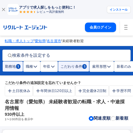
アプリで求人探しをもっと便利に！
インストール
レビュー高評価
無料
会員ログイン
/
/
/
転職・求人トップ
愛知県
名古屋市
未経験者歓迎
検索条件を設定する
勤務地
職種
年収
こだわり条件
雇用形態
新着のみ
1
1
こだわり条件の追加設定を忘れていませんか？
土日祝休み
年間休日120日以上
完全週休2日制
学歴不問
名古屋市（愛知県） 未経験者歓迎の転職・求人・中途採
用情報
930
件以上
関連度順
新着順
1
〜
100
件目を表示中