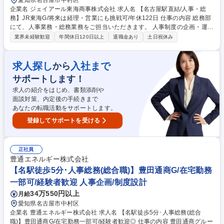
愛知県名古屋市中村区
企業名 ジェイアール東海商事株式会社 求人名 【名古屋駅直結/人事・総
務】JR東海G/将来は経理・営業にも挑戦可/年休122日 仕事の内容 総務部
にて、人事業務・総務業務をご担当いただきます。 人事制度の企画・運
用、人事考課、社員運用計画の作成、勤務管理、給与計算、社会保険関係
業界未経験歓迎
年間休日120日以上
退職金あり
土日祝休み
業務、採用・教育、福利厚生施策の推進、衛生管理業務など 会社情報・個
人情報管理、取締役会等の会議運営、法務、規程管理、施設管理、その他
総務関連業務など ※将来的には本人の志向や適性を踏まえ、企画部門（経
求人探し
入社まで
から
理・財務）や営業（流通営業部・建設営業部）への異動も可能です。 募集
サポートします！
職種 【名古屋駅直結/人事・総務】JR東海G/将来は経理・営業にも挑戦可/
年休122日
求人の紹介をはじめ、書類添削や
面談対策、内定後の手続きまで
あなたの転職活動をサポートします。
登録してサポートを受ける
正社員
豊通エネルギー株式会社
【名駅徒歩5分･人事総務(総合職)】豊田通商G/在宅勤務
一部可/経験者歓迎 人事企画/制度設計
34万550円以上
月給
愛知県名古屋市中村区
企業名 豊通エネルギー株式会社 求人名 【名駅徒歩5分･人事総務(総合
職)】豊田通商G/在宅勤務一部可/経験者歓迎◎ 仕事の内容 豊田通商グルー