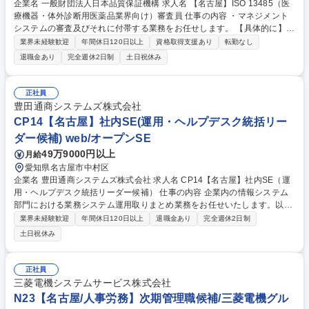
企業名 一般財団法人日本品質保証機構 求人名 【名古屋】ISO 13485（医
療機器・体外診断用医薬品業界向け）審査員 仕事の内容 ・マネジメント
システムの審査及びそれに付帯する業務をお任せします。 【具体的に】1.
審査日程の決定：審査をする企業と審査日決定後、連絡や必要資料の確
業界未経験歓迎
年間休日120日以上
資格取得支援あり
転勤なし
認、宿泊先・移動手段の手配等事前準備を始めます。 2．審査計画の策
退職金あり
完全週休2日制
土日祝休み
定・調整：審査当日の審査スケジュールを作成して企業と調整し、審査計
画を決定します。また、審査前日までに、審査チーム内の打ち合わせを行
います。3．審査：審査計画に沿って、審査を実施し、審査報告書を作成
正社員
します。内容を受審企業に説明し、責任者からサインをいただきます。
豊田通商システムズ株式会社
4．審査終了後：審査実施後の業務処理を行います。 【変更の範囲：当機
CP14【名古屋】社内SE(運用・ヘルプデスク統括リー
構における各種業務全般】 募集職種 【名古屋】ISO 13485（医療機器・
ダー候補) web/オープンSE
体外診断用医薬品業界向け）審査員
49万9000円以上
月給
愛知県名古屋市中村区
企業名 豊田通商システムズ株式会社 求人名 CP14【名古屋】社内SE（運
用・ヘルプデスク統括リーダー候補） 仕事の内容 企業内の情報システム
部門における業務システム運用取りまとめ業務をお任せいたします。以
下、業務担当の取りまとめリーダーとして、担いつつ、必要に応じてフォ
業界未経験歓迎
年間休日120日以上
退職金あり
完全週休2日制
ロー対応として、作業を実施することもあり ■社内システムの問合せ対
土日祝休み
応、定型業務■社内PC関連の問合せ対応、定型業務。また、定常業務以外
では、社内システムのリプレース対応や、既存業務システムの維持、改
善、企画、構築、運用設計を一部担当することもあり。■チームリーダー
正社員
としてチームメンバーの管理および企画、運用を推進■国内外のグループ
三菱電機システムサービス株式会社
会社におけるセキュリティ方針の策定と実施、および業務システムと各事
N23【名古屋/人事労務】次期管理職候補/三菱電機グル
業部システムのセキュリティ統制を含む運用設計 募集職種 CP14【名古