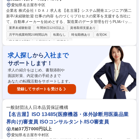
愛知県名古屋市中区
企業名 株式会社ＩＤＡＪ 求人名 【名古屋】システム開発エンジニア/第二
新卒/未経験歓迎 仕事の内容 ものづくりプロセスの変革を支援する当社に
て、自動車メーカーを始めとする、製造業のデータ管理を行うPLMパッケ
ージソフト（ArasInnovator）のシステム開発エンジニアを募集します。
業界未経験歓迎
年間休日120日以上
資格取得支援あり
未経験者からの応募歓迎です。 【詳細】顧客先での導入支援を担当頂きま
月平均残業時間20時間以内
転勤なし
時短勤務あり
在宅OK
す。■PLM を利用しながら、製造業のお客様のプロセス変革を支援するた
完全週休2日制
土日祝休み
服装自由
めにデータ管理の観点で提案活動から、要件定義/システム企画/システム
構築■お客様、プロジェクトリーダーに対するニーズのヒアリング ■要件
求人探し
入社まで
から
確認とデータ構造設計 ■PLM パッケージソフト上でのユーザーインターフ
ェイス実装 ※パッケージソフト内の属性定義、JAVA Script,/C#を使用■シ
サポートします！
ステムのテスト工程 募集職種 【名古屋】システム開発エンジニア/第二新
求人の紹介をはじめ、書類添削や
卒/未経験歓迎
面談対策、内定後の手続きまで
あなたの転職活動をサポートします。
登録してサポートを受ける
一般財団法人日本品質保証機構
【名古屋】ISO 13485(医療機器・体外診断用医薬品業
界向け)審査員 ISOコンサルタント/ISO審査員
37万7000円以上
月給
愛知県名古屋市中村区