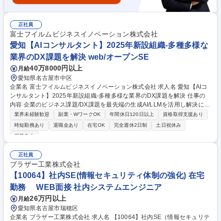
正社員
富士フイルムビジネスイノベーション株式会社
愛知【AIコンサルタント】2025年新設組織-多種多様な
業界のDX課題を解決 web/オープンSE
40万8000円以上
月給
愛知県名古屋市中区
企業名 富士フイルムビジネスイノベーション株式会社 求人名 愛知【AIコ
ンサルタント】2025年新設組織-多種多様な業界のDX課題を解決 仕事の
内容 企業のビジネス課題/DX課題を最先端の生成AI/LLMを活用し解決に導
く役割です。特定の技術に縛られず、顧客要望に合わせた最適ソリューシ
業界未経験歓迎
副業・WワークOK
年間休日120日以上
資格取得支援あり
ョンを選定しコンサルティング_プロジェクト推進を担います。 【詳細】
時短勤務あり
退職金あり
在宅OK
完全週休2日制
土日祝休み
■AIコンサルタントとして、顧客業務を分析し、最適なAIソリューション
服装自由
の提案・プロジェクト推進およびAIプロジェクトにおける案件獲得を推
進。-最適なAIソリューションの選定からお客さまプロジェクト推進体制の
正社員
確立および要件定義等の上流工程推進－各支社で対応できない高難度や大
ブラザー工業株式会社
型プロジェクトの推進支援－部門横断業務（事例共有会やユースケース提
【10064】社内SE(情報セキュリティ体制の強化) 在宅
案、セミナー対応他） 募集職種 愛知【AIコンサルタント】2025年新設組
織-多種多様な業界のDX課題を解決
勤務 WEB面接 社内システムエンジニア
26万円以上
月給
愛知県名古屋市瑞穂区
企業名 ブラザー工業株式会社 求人名 【10064】社内SE（情報セキュリテ