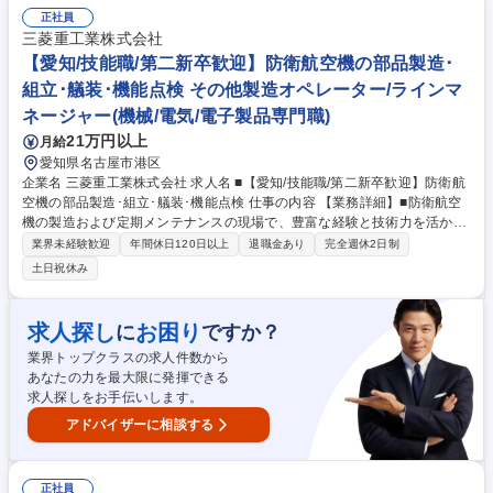
ローする ■チャネル政策において、新規ビジネス、スタッフ向けの研修、
正社員
デジタルを活用した施策の企画/実行。 募集職種 [QJ]【事業推進】GRブラ
三菱重工業株式会社
ンドの販売チャネル(GR Garage)の戦略と企画立案・実行
【愛知/技能職/第二新卒歓迎】防衛航空機の部品製造･
組立･艤装･機能点検 その他製造オペレーター/ラインマ
ネージャー(機械/電気/電子製品専門職)
21万円以上
月給
愛知県名古屋市港区
企業名 三菱重工業株式会社 求人名 ■【愛知/技能職/第二新卒歓迎】防衛航
空機の部品製造･組立･艤装･機能点検 仕事の内容 【業務詳細】■防衛航空
機の製造および定期メンテナンスの現場で、豊富な経験と技術力を活かし
て航空機の性能向上と安全性の確保に貢献。国家の安全保障に欠かせない
業界未経験歓迎
年間休日120日以上
退職金あり
完全週休2日制
責任ある仕事に挑戦できます。 ■複合材部品の成形作業:高度な技術を駆使
土日祝休み
して軽量かつ強靭な部品を製造■組立･結合作業:板材や各種部品の穴あけ･
打鋲を行い精密な組立を実現■電気部品関連の作業:電子機器や配線の取り
外し･取り付けを行い機体の機能を確保■装備品関連の作業:各種装備品や
求人探し
お困り
に
ですか？
配管類の取り外し･取り付けを行い機体を作る■塗装作業:耐久性を考慮し
業界トップクラスの求人件数から
た塗装を行う■作動点検:機能性能確認のための点検作業を通じて、安全性
あなたの力を最大限に発揮できる
も確保します。 募集職種 ■【愛知/技能職/第二新卒歓迎】防衛航空機の部
求人探しをお手伝いします。
品製造･組立･艤装･機能点検
アドバイザーに相談する
正社員