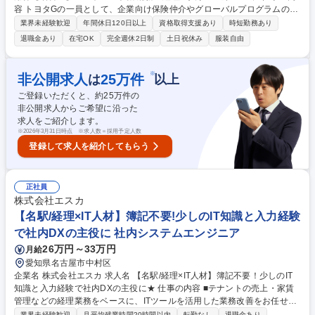
容 トヨタGの一員として、企業向け保険仲介やグローバルプログラムの構
築・運営などを行う当社のコーポレート室のメンバーとして、以下のいず
業界未経験歓迎
年間休日120日以上
資格取得支援あり
時短勤務あり
れかの業務のサポートもしくは全体のサポートをお任せいたします。 ●総
退職金あり
在宅OK
完全週休2日制
土日祝休み
服装自由
務：備品管理、法令対応 ●経理：経費精算、取引先管理 ●人事：採用、教
育、規程管理 ※いずれも一例です。 募集職種 ★障がい者雇用枠【名古
屋】コーポレート職/総務・経理・人事/豊通グループ
※
非公開求人
25
万件
は
以上
ご登録いただくと、約
25
万件の
非公開求人からご希望に沿った
求人をご紹介します。
※
2026年3月31日時点 ※求人数＝採用予定人数
登録して求人を紹介してもらう
正社員
株式会社エスカ
【名駅/経理×IT人材】簿記不要!少しのIT知識と入力経験
で社内DXの主役に 社内システムエンジニア
26万円～33万円
月給
愛知県名古屋市中村区
企業名 株式会社エスカ 求人名 【名駅/経理×IT人材】簿記不要！少しのIT
知識と入力経験で社内DXの主役に★ 仕事の内容 ■テナントの売上・家賃
管理などの経理業務をベースに、ITツールを活用した業務改善をお任せし
ます。数字の分析から経営判断の支援まで、管理部門の幹部候補として会
業界未経験歓迎
月平均残業時間20時間以内
転勤なし
退職金あり