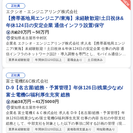
業務を進めます。経験を積みながら顧客対応や改善提案にも関わり、仕事
正社員
の幅を広げていくことができます。 【魅力】裁量を持ち、改善やパートナ
エクシオ・エンジニアリング株式会社
ー管理にも関われるポジションで、主体的に動ける方は早期に業務の幅を
【携帯基地局エンジニア/東海】未経験歓迎!土日祝休&
広げていけます。 募集職種 【名古屋】地下水膜ろ過システムの保守管理/
年休124日の安定企業 通信インフラ設置/保守
フレックス・在宅有/年休125日
20万円～50万円
月給
愛知県名古屋市中村区
企業名 エクシオ・エンジニアリング株式会社 求人名 【携帯基地局エンジ
ニア/東海】未経験歓迎！土日祝休＆年休124日の安定企業 仕事の内容 通
信インフラのネットワーク設計・導入調整を専門とし、モバイル通信シス
テム分野にて携帯電話基地局の開設手配から保守まで一貫して担当しま
業界未経験歓迎
年間休日120日以上
退職金あり
土日祝休み
す。 ■携帯電話基地局の開設に伴う候補物件の交渉・現地調査■基地局の
システム設計・各種導入調整、運用開始後の保守・メンテナンス■災害時
の安全確保や通信インフラの早期復旧対応（手配やシステム復旧等）。社
正社員
会インフラを支えるやりがいのある仕事です。未経験からでも先輩社員が
富士電機E&C株式会社
丁寧に育成するため、専門的な知識と技術を確実に身につけられます。
D-9【名古屋/総務・予算管理】年休126日/残業少なめ/
【業務内容の変更範囲】当社の指定する業務 募集職種 【携帯基地局エン
富士電機G/福利厚生充実 総務
ジニア/東海】未経験歓迎！土日祝休＆年休124日の安定企業
38万円～41万5000円
月給
愛知県名古屋市中村区
企業名 富士電機Ｅ＆Ｃ株式会社 求人名 D-9【名古屋/総務・予算管理】年
休126日/残業少なめ/富士電機G/福利厚生充実 仕事の内容 当社の中部支社
総務として、中部支社を対象とした以下の事項に関する計画の管理（現状
の検証、企画、立案、取り組みの推進）を一貫してお任せします。ご経験
業界未経験歓迎
年間休日120日以上
資格取得支援あり
時短勤務あり