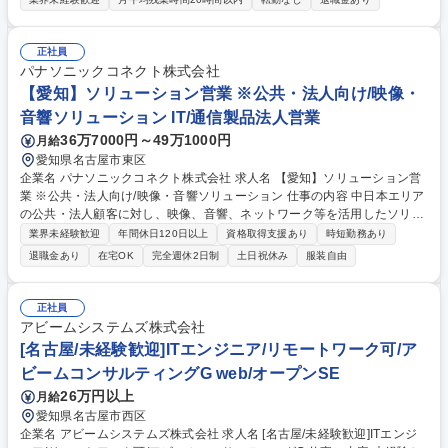
社の仕組みづくりに携わるポジションです。 ・売上管理：地下街テナント
の売上金を元にした家賃計算等 ・「会計、税務：起票は提携税理士事務所
が行います。イレギュラーな起票の 入力依頼とB/S、P/Lの確認分析」※
正社員
税務申告作業は税理士が主体で行います。 ・IT関連：システムベンダーと
パナソニックコネクト株式会社
連携し、ITツールを導入・活用した仕組みづくり ※単なるルーチン作業で
【愛知】ソリューション営業 ※公共・法人向け/映像・
はなく、会社の数字とITを使って業務を効率化していく仕事です 業務内容
音響ソリューション IT/通信製品法人営業
変更の範囲：当社規定に準ずる 募集職種 【名駅/経理×IT人材】簿記不要！
36万7000円～49万1000円
月給
少しのIT知識と入力経験で社内DXの主役に★
愛知県名古屋市東区
企業名 パナソニックコネクト株式会社 求人名 【愛知】ソリューション営
業 ※公共・法人向け/映像・音響ソリューション 仕事の内容 中日本エリア
の公共・法人顧客に対し、映像、音響、ネットワーク等を活用したソリュ
ーション営業を担当。既存顧客深耕、新規案件獲得、戦略立案、自治体・
業界未経験歓迎
年間休日120日以上
資格取得支援あり
時短勤務あり
文化施設・スポーツ施設への提案を担います。 ■東海・北陸8県の自治体
退職金あり
在宅OK
完全週休2日制
土日祝休み
服装自由
施設、設備向けソリューション営業 ■スタジアム、アリーナ等スポーツ振
興施設への提案 ■ホール等の文化振興施設へのエンターテイメント設備提
案 ■設計事務所、コンサルへの営業活動 ■既存顧客、案件の深耕と新規顧
正社員
客、案件獲得 ■競争力強化に向けた戦略立案、実行、PJ推進 【仕事の魅
アビームシステムズ株式会社
力】地域ランドマークとなる大型施設に関われます。 募集職種 【愛知】
[名古屋/未経験歓迎]ITエンジニア/リモートワーク可/ア
ソリューション営業 ※公共・法人向け/映像・音響ソリューション
ビームコンサルティングG web/オープンSE
26万円以上
月給
愛知県名古屋市西区
企業名 アビームシステムズ株式会社 求人名 [名古屋/未経験歓迎]ITエンジ