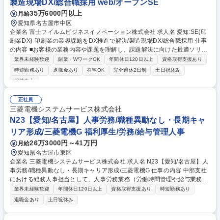
製造現場DX/総合職採用 web/オープンSE
35万6000円以上
月給
愛知県名古屋市中区
企業名 富士フイルムビジネスイノベーション株式会社 求人名 愛知:SE(印
刷業DX)-印刷業の業界課題をDX推進で解決/製造現場DX/総合職採用 仕事
の内容 ■お客様の業務内容や課題を理解し、課題解決に向けた最適ソリュ
ーション提案に向けて、要件定義からシステムやサービスの設計・構築、
業界未経験歓迎
副業・WワークOK
年間休日120日以上
資格取得支援あり
導入、保守・運用を役割に応じて担当して頂きます。自分が携わった仕事
時短勤務あり
退職金あり
在宅OK
完全週休2日制
土日祝休み
や システムがお客様にどう活用され、働き方を改善できたか、ダイレクト
服装自由
に味わえる業務【担当領域】印刷業に向けたデジタル印刷の生産性・品質
向上を実現するスマートプリンティングDX【担当業界一例】印刷業、お
正社員
よび印刷業務を含むBPO受託業など【今後のキャリア】提案から設計構築
三菱電機システムサービス株式会社
を担うSEとしてご活躍いただき、将来的にはプリンティング事業を担う
N23【愛知/名古屋】人事労務/職種異動なし・長期キャ
企画業務や、提案SE、コンサル・PMとしてプロジェクト全体の俯瞰が可
能。 募集職種 愛知:SE(印刷業DX)-印刷業の業界課題をDX推進で解決/製造
リア形成/三菱電機G 福利厚生/労務/給与管理人事
現場DX/総合職採用
26万3000円～41万円
月給
愛知県名古屋市東区
企業名 三菱電機システムサービス株式会社 求人名 N23【愛知/名古屋】人
事労務/職種異動なし・長期キャリア形成/三菱電機G 仕事の内容 中部支社
における総務人事担当として、人事労務業務（労働時間管理や給与業務
等）、総務業務（備品管理、社内行事運営、衛生管理等）を幅広くお任せ
業界未経験歓迎
年間休日120日以上
資格取得支援あり
時短勤務あり
します。入社後は現場研修を通じて事業理解を深めて頂きます。 【詳細】
退職金あり
土日祝休み
■労務：労働時間管理、入退社手続き、従業員からの相談対応 ■総務：社
宅手配、行政手続き、社屋営繕・備品管理 ■人事：人事考課や昇格試験対