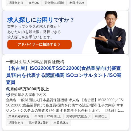
や適性に応じて幅広くお任せしていく予定です。 ◆予算管理・経理業務
退職金あり
在宅OK
完全週休2日制
土日祝休み
（※全社の財務経理部は本社にあるため、中部支社に限定）：予算管理、
予算実績報告書、売上管理、会議資料作成、統計資料作成、各種書類作成
（会議資料・議事録など）、データ入力、経費精算関連業務、預金管理、
求人探し
お困り
に
ですか？
振込業務 ◆総務業務：固定資産管理、勤怠管理、社内イベントの企画・運
業界トップクラスの求人件数から
営、社内会議運営、備品管理（社用PC・名刺等）、電話・来客対応、マ
あなたの力を最大限に発揮できる
ニュアル資料作成 募集職種 D-9【名古屋/総務・予算管理】年休126日/残
求人探しをお手伝いします。
業少なめ/富士電機G/福利厚生充実
アドバイザーに相談する
一般財団法人日本品質保証機構
【名古屋】ISO22000/FSSC22000(食品業界向け)審査
員/国内を代表する認証機関 ISOコンサルタント/ISO審
査員
45万8000円以上
月給
愛知県名古屋市中村区
企業名 一般財団法人日本品質保証機構 求人名 【名古屋】ISO22000／FS
SC22000(食品業界向け)審査員/国内を代表する認証機関 仕事の内容 マネ
ジメントシステムの審査及び付帯する業務をお任せします。 【詳細】1.審
査日程の決定：審査をする企業と審査日決定後、連絡や必要資料の確認、
業界未経験歓迎
年間休日120日以上
資格取得支援あり
転勤なし
宿泊先・移動手段の手配等事前準備を始めます。 2．審査計画の策定・調
退職金あり
完全週休2日制
土日祝休み
整：審査当日の審査スケジュールを作成して企業と調整し、審査計画を決