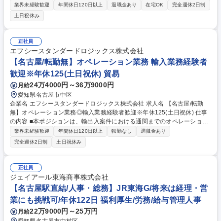
ラの運用・保守、ヘルプデスク業務をお任せします。未経験からITの専門
業界未経験歓迎
年間休日120日以上
退職金あり
在宅OK
完全週休2日制
性を磨き、社会貢献度の高い事業を支えるやりがいある役割です。 ■社員
土日祝休み
からのヘルプデスク対応、PCキッティング、IT資産管理 ■ネットワーク機
器の導入支援、各種システムの運用・管理 ■部内事務（台帳管理・請求書
処理）、IT監査対応、社内研修の実施 ■新施設立ち上げ時のITインフラ設
正社員
営支援 ★入社後はOJTで丁寧にサポート。将来的にはシステム企画やネッ
エフシースタンダードロジックス株式会社
トワーク設計、セキュリティ対策などの上流工程へ挑戦でき、着実なスキ
【名古屋/転勤無】オペレーション業務 輸入業務経験者
ルアップが可能です。 募集職種 【名古屋・社内SE】未経験歓迎/医療福祉
歓迎※年休125(土日祝休) 貿易
×ITで社会貢献/上場企業で安定◎
24万4000円～36万9000円
月給
愛知県名古屋市中区
企業名 エフシースタンダードロジックス株式会社 求人名 【名古屋/転勤
無】オペレーション業務◎輸入業務経験者歓迎※年休125(土日祝休) 仕事
の内容 ■本ポジションは、輸出入案件における通関までのオペレーション
業務を通じて、顧客の国際取引を安定的に支える役割です。顧客からの依
業界未経験歓迎
年間休日120日以上
転勤なし
退職金あり
頼受付から国内配送・納品完了まで、案件全体の進行管理と関係各所との
完全週休2日制
土日祝休み
調整を 担い、正確性と納期遵守を両立させることで、物流サービスの信頼
性を支えていただきます。 ■業務詳細：顧客からの輸出入案件の受付、貨
物内容や納期の確認/必要書類の案内・回収/通関業者への申告依頼等/本船
正社員
動静の確認、国内配送の手配、全体スケジュールの調整/通関状況や進捗に
ジェイアール東海商事株式会社
関する顧客対応（主にメール、一部電話での対応）/事務業務 ※申告書等
【名古屋駅直結/人事・総務】JR東海G/将来は経理・営
の作成は、通関担当者が行います。 業務の変更範囲：当社業務全般 募集
業にも挑戦可/年休122日 福利厚生/労務/給与管理人事
職種 【名古屋/転勤無】オペレーション業務◎輸入業務経験者歓迎※年休1
25(土日祝休)
22万9000円～25万円
月給