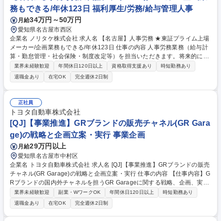
かせください！
務もできる/年休123日 福利厚生/労務/給与管理人事
34万円～50万円
月給
愛知県名古屋市西区
企業名 ノリタケ株式会社 求人名 【名古屋】人事労務 ★東証プライム上場
メーカー/企画業務もできる/年休123日 仕事の内容 人事労務業務（給与計
算・勤怠管理・社会保険・制度改定等）を担当いただきます。将来的には
管理職候補として業務改善や組織づくりにも携わっていただきます。 ■給
業界未経験歓迎
年間休日120日以上
資格取得支援あり
時短勤務あり
与・賞与計算、勤怠管理、社会保険・労働保険・年末調整などの労務業務
退職金あり
在宅OK
完全週休2日制
全般 ■就業規則や社内規程の制定・改定、法改正対応、行政機関との各種
手続き・調整業務 ■給与・勤怠システムの運用改善や業務標準化、マニュ
アル整備、関係部署との連携 ★将来的に管理職として組織づくりや人材育
正社員
成、労務制度の企画・改善にも挑戦したい方を歓迎します★ 募集職種
トヨタ自動車株式会社
【名古屋】人事労務 ★東証プライム上場メーカー/企画業務もできる/年休
[QJ]【事業推進】GRブランドの販売チャネル(GR Gara
123日
ge)の戦略と企画立案・実行 事業企画
29万円以上
月給
愛知県名古屋市中村区
企業名 トヨタ自動車株式会社 求人名 [QJ]【事業推進】GRブランドの販売
チャネル(GR Garage)の戦略と企画立案・実行 仕事の内容 【仕事内容】G
Rブランドの国内外チャネルを担うGR Garageに関する戦略、企画、実行
をお任せします。 【仕事内容詳細】■本社として国内外営業部隊との連携
業界未経験歓迎
副業・WワークOK
年間休日120日以上
時短勤務あり
を図ったうえでＧＲ Garageを通じたビジネスの事業方針の策定、事業管
退職金あり
在宅OK
完全週休2日制
理を行う ■GR Grageをもつ販売会社のオーナー、社長、販売本部長、店
長、スタッフまで幅広い階層を巻き込んで事業方針を浸透させ実行のフォ