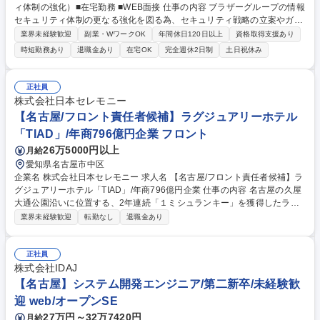
ィ体制の強化）■在宅勤務 ■WEB面接 仕事の内容 ブラザーグループの情報
セキュリティ体制の更なる強化を図る為、セキュリティ戦略の立案やガバ
ナンス強化を推進する役割を担って頂きます。 具体的には、サイバー攻撃
業界未経験歓迎
副業・WワークOK
年間休日120日以上
資格取得支援あり
への対策強化やインシデント対応、規程/ガイドラインの策定、ISO27001
時短勤務あり
退職金あり
在宅OK
完全週休2日制
土日祝休み
に基づく情報セキュリティ監査等、国内外グループ会社への支援などをお
任せします。事業横断的に経営や事業戦略に直結する重要な役割を担うた
め、幅広い部門と連携しながら活躍できます。また、海外のグループ会社
正社員
との協業を通じて、グローバルな視点や経験を積み、世界で通用する人材
株式会社日本セレモニー
へと成長できるのも大きな魅力です。 募集職種 【10064】社内SE（情報
【名古屋/フロント責任者候補】ラグジュアリーホテル
セキュリティ体制の強化）■在宅勤務 ■WEB面接
「TIAD」/年商796億円企業 フロント
26万5000円以上
月給
愛知県名古屋市中区
企業名 株式会社日本セレモニー 求人名 【名古屋/フロント責任者候補】ラ
グジュアリーホテル「TIAD」/年商796億円企業 仕事の内容 名古屋の久屋
大通公園沿いに位置する、2年連続「１ミシュランキー」を獲得したラグ
ジュアリーホテル「TIAD」にて、責任者候補として実務およびマネジメン
業界未経験歓迎
転勤なし
退職金あり
トをお任せします。【以下詳細】 ・フロント業務全般（チェックイン/ア
ウト、VIP対応、予約管理） ・部門メンバーの教育、シフト管理、オペレ
ーションの質向上 ・顧客満足度（GSS）向上のための施策立案・実行 ・
正社員
他部署（ベル、コンシェルジュ、料飲）との密な連携・調整 ★世界中のVI
株式会社IDAJ
Pをお迎えする最上級のホスピタリティを提供しつつ、組織運営の要を担
【名古屋】システム開発エンジニア/第二新卒/未経験歓
う役割です。 募集職種 【名古屋/フロント責任者候補】ラグジュアリーホ
迎 web/オープンSE
テル「TIAD」/年商796億円企業
27万円～32万7420円
月給