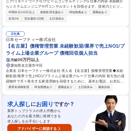
ニア/リモートワーク可/アビームコンサルティングG 仕事の内容 未経験か
らシステムエンジニアやITコンサルタントを目指せます。技術力とビジネ
ススキルの両方を学べる完全内製の研修カリキュラムを受講することもで
年間休日120日以上
資格取得支援あり
時短勤務あり
退職金あり
きるため、未経験の方でも安心してキャッチアップできます。 ■アビーム
在宅OK
完全週休2日制
土日祝休み
システムズは、人材育成に力を入れており、人材力が事業競争優位性と捉
えております。特にITエンジニアは技術力とコンサル力とヒューマンスキ
ルの全てを兼ね備えた人材は市場価値が高く、当社はそんな集団になるこ
正社員
とを目指しております。■配属予定の職種：Webアプリケーションエンジ
日本セーフティー株式会社
ニア、SAPエンジニア、ITコンサルタントなどを想定■フレックスやリモ
【名古屋】債権管理営業 未経験歓迎/業界で売上NO1/プ
ートワークを活用できて柔軟な働き方が可能です。 募集職種 [名古屋/未経
ライム上場企業グループ 債権回収個人担当
験歓迎]ITエンジニア/リモートワーク可/アビームコンサルティングG
30万円以上
月給
愛知県名古屋市中区
企業名 日本セーフティー株式会社 求人名 【名古屋】債権管理営業◆未経
験歓迎/業界で売上NO1/プライム上場企業グループ 仕事の内容 取引先の賃
貸物件で月々発生する家賃滞納を回収するために、基本お電話、お支払い
頂けない場合は訪問で個人向けコンサルティング営業をして頂きます！親
業界未経験歓迎
時短勤務あり
退職金あり
土日祝休み
服装自由
会社であるNSグループ株式会社が2025年12月プライム上場！ 【詳細】■
家賃を滞納されいている入居者様への連絡（支払いの案内や入金計画の立
案 等） 【顧客】■1人あたり平均150～200件/月（業界平均350件/月）
求人探し
お困り
に
ですか？
【育成環境】OJT研修が基本になりますが、マニュアルがあることに加
業界トップクラスの求人件数から
え、マネジメント業務に集中するリーダーを中心に4人1組のチームメンバ
あなたの力を最大限に発揮できる
ーが教育を行うためご安心ください。 （雇入れ直後）求人票通り（変更の
求人探しをお手伝いします。
範囲）会社の定める業務 募集職種 【名古屋】債権管理営業◆未経験歓迎/
業界で売上NO1/プライム上場企業グループ
アドバイザーに相談する