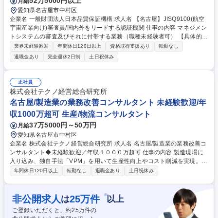
52万5000円以上
月給
愛知県名古屋市中村区
企業名 一般財団法人日本品質保証機構 求人名 【名古屋】JISQ9100(航空
宇宙産業向け)審査員/国内外をリードする認証機関 仕事の内容 マネジメン
トシステムの審査及びそれに付帯する業務（職種未経験者可） 【具体的
に】1.審査日程の決定：審査をする企業と審査日決定後、連絡や必要資料
業界未経験歓迎
年間休日120日以上
資格取得支援あり
転勤なし
の確認、宿泊先・移動手段の手配等事前準備を始めます。 2．審査計画の
退職金あり
完全週休2日制
土日祝休み
策定・調整：審査当日の審査スケジュールを作成して企業と調整し、審査
計画を決定します。また、審査前日までに、審査チーム内の打ち合わせを
行います。3．審査：審査計画に沿って、審査を実施し、審査報告書を作
正社員
成します。内容を受審企業に説明し、責任者からサインをいただきます。
株式会社テクノ経営総合研究所
4．審査終了後：審査実施後の業務処理を行います。 【変更の範囲：当機
名古屋/製造業の業務改善コンサルタント 未経験歓迎/年
構における各種業務全般】 募集職種 【名古屋】JISQ9100(航空宇宙産業
収1000万超可 生産/物流コンサルタント
向け)審査員/国内外をリードする認証機関
37万5000円～50万円
月給
愛知県名古屋市中村区
企業名 株式会社テクノ経営総合研究所 求人名 名古屋/製造業の業務改善コ
ンサルタント◆未経験歓迎／年収１０００万超可 仕事の内容 製造現場に
入り込み、独自手法「VPM」を用いて生産性向上やコスト削減を実現。経
営層から現場まで一丸となって課題解決に挑む「実行支援型」のコンサル
年間休日120日以上
転勤なし
退職金あり
土日祝休み
ティングをお任せします。 入社後は先輩の案件を引き継ぎ、OJTでノウハ
ウを習得。単なる「資料作成係」の下積みではなく、早期から現場で顧客
と対峙できる実践的な環境です。 ・担当案件は1年スパン。じっくり信頼
※
非公開求人
25
万件
は
以上
関係を構築 ・生産、物流、ITなど多角的な改善を実施 ・経営と現場の橋
ご登録いただくと、約
25
万件の
渡し役としてプロジェクトを牽引します。「現場を知る」あなたの経験が