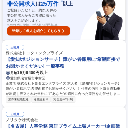
勤：外勤＝5：5程度》 【キャリア】大京は管理受託戸数NO.1！多くの物
※
非公開求人
25
万件
は
以上
件を管理してきたノウハウがあり学べる環境です。モバイルPC一人一台
ご登録いただくと、約
25
万件の
貸与、事務処理のシステム化にて事務作業を効率化。現場に時間を割ける
非公開求人からご希望に沿った
体制を整備。 募集職種 名古屋【マンション管理】=顧客に寄り添った仕
求人をご紹介します。
事/研修充実/年休127日/未経験可=
※
2026年3月31日時点 ※求人数＝採用予定人数
登録して求人を紹介してもらう
正社員
株式会社トヨタエンタプライズ
【愛知/ポジションサーチ】障がい者採用/ご希望面接で
お聞かせください! 一般事務
19万9400円以上
月給
愛知県名古屋市中村区
企業名 株式会社トヨタエンタプライズ 求人名 【愛知/ポジションサーチ】
障がい者採用/ご希望面接でお聞かせください！ 仕事の内容 トヨタ自動車
が出資し設立された当社にて"あなた"の適性に合った業務をお任せしま
す。オフィス環境も段差や階段もないバリアフリー設計となっており、ス
業界未経験歓迎
退職金あり
完全週休2日制
トレスなく働いていただけます。 【お任せする業務例】※基本的には面接
内ですり合わせた上で決定します ■障がい者採用実務 ■一般事務・経理事
務業務 ■当社管理施設における接客業務 ■当社管理施設における清掃業務
正社員
"あなた"に合わせて記載以外の業務提示もできる為、是非ご応募くださ
ノリタケ株式会社
い！ 募集職種 【愛知/ポジションサーチ】障がい者採用/ご希望面接でお聞
【名古屋】人事労務 東証プライム上場メーカー/企画業