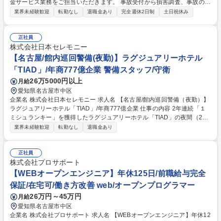
金サービス業務をご担当いただきます。 事故受付から損害調査、事故の相
手方との交渉などを行い、保険金のお支払いまでを行います。単に保険金
業界未経験歓迎
転勤なし
退職金あり
完全週休2日制
土日祝休み
をお支払いするだけではなく、 お客さまの不安を解消できるように寄り添
い、1日でも早く安心と保険金をお届けをします。保険の真価が問われる
事故対応の最前線です。 ■研修体制： OJT担当が付きながら、最初はシン
正社員
プルな案件からお任せしていきますので、未経験の方でもしっかりキャッ
株式会社日本セレモニー
チアップいただける環境です。 ※総合職の為、損害サービス以外のポジシ
【名古屋/館内巡回警備(夜勤)】ラグジュアリーホテル
ョンへの異動可能性あり 募集職種 【名古屋】■損害サービス(総合職) ★職
「TIAD」/年商777億企業 警備スタッフ/守衛
種未経験歓迎 転勤無
26万5000円以上
月給
愛知県名古屋市中区
企業名 株式会社日本セレモニー 求人名 【名古屋/館内巡回警備（夜勤）】
ラグジュアリーホテル「TIAD」/年商777億企業 仕事の内容 2年連続「１
ミシュランキー」を獲得したラグジュアリーホテル「TIAD」の夜間（22
時～翌7時）における館内巡回やトラブル対応をお任せします。 ◇22時～
業界未経験歓迎
転勤なし
退職金あり
翌7時（実働8時間）の夜勤専従として、以下の業務をお任せします。 ・
定期的な館内巡回、設備の目視点検 ・緊急時（急病、ケガ、地震等）の一
次対応、トラブル対応 ・デリバリー等の手配、夜間のゲストサービスサポ
正社員
ート ★フロント1名、ゲストサービス1名との3名体制。当直のような長時
株式会社プロサポート
間拘束や2日連続勤務はなく、基本8時間勤務のため、体に無理なく働けま
【WEBオープンエンジニア】年休125日/前職給与完全
す。 募集職種 【名古屋/館内巡回警備（夜勤）】ラグジュアリーホテル
保証/在宅可/働き方改善 web/オープンプログラマー
「TIAD」/年商777億企業
26万円～45万円
月給
愛知県名古屋市中区
企業名 株式会社プロサポート 求人名 【WEBオープンエンジニア】年休12