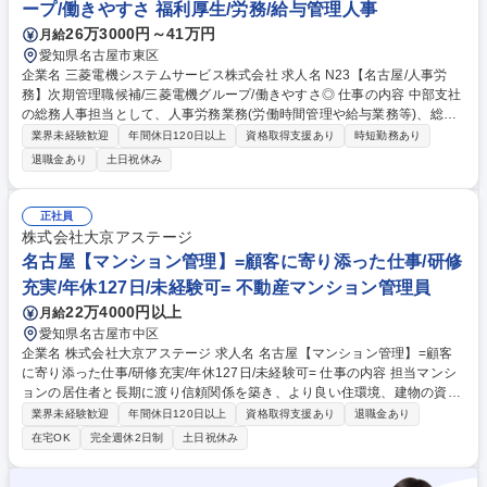
ープ/働きやすさ 福利厚生/労務/給与管理人事
屋】社内SE（運用・ヘルプデスク統括リーダー候補）
26万3000円～41万円
月給
愛知県名古屋市東区
企業名 三菱電機システムサービス株式会社 求人名 N23【名古屋/人事労
務】次期管理職候補/三菱電機グループ/働きやすさ◎ 仕事の内容 中部支社
の総務人事担当として、人事労務業務(労働時間管理や給与業務等)、総務
業務(備品管理、社内行事運営、衛生管理等)を幅広くお任せします。現場
業界未経験歓迎
年間休日120日以上
資格取得支援あり
時短勤務あり
研修を通じて事業理解を深めて頂きます。 【詳細】■労務:労働時間管理、
退職金あり
土日祝休み
入退社手続き、従業員からの相談対応 ■総務:社宅手配、行政手続き、社屋
営繕・備品管理 ■人事:人事考課や昇格試験対応、採用、派遣社員管理 ■福
利厚生:社内行事企画、労働保険更新 ■安全衛生:法安委員会事務局、車両
正社員
管理など 【働き方】産休・育休復帰率ほぼ100％、残業月20時間以内と働
株式会社大京アステージ
きやすさ抜群です。部門外への移動は想定しておらず長期キャリア形成が
名古屋【マンション管理】=顧客に寄り添った仕事/研修
可能な環境です。 募集職種 N23【名古屋/人事労務】次期管理職候補/三菱
充実/年休127日/未経験可= 不動産マンション管理員
電機グループ/働きやすさ◎
22万4000円以上
月給
愛知県名古屋市中区
企業名 株式会社大京アステージ 求人名 名古屋【マンション管理】=顧客
に寄り添った仕事/研修充実/年休127日/未経験可= 仕事の内容 担当マンシ
ョンの居住者と長期に渡り信頼関係を築き、より良い住環境、建物の資産
価値向上、居住者のコミュニティ形成を担う業務。 ■マンション巡回：管
業界未経験歓迎
年間休日120日以上
資格取得支援あり
退職金あり
理員との面談を通して居住者のニーズ等を把握 ■理事会/総会運営：予算/
在宅OK
完全週休2日制
土日祝休み
決算案の提案、マンション運営ルール、運営資金計画等の支援 ■居住者の
方々の交流企画の提案/サポート ■修繕工事：提案/スケジュール管理 《内