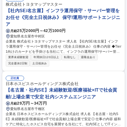
株式会社トヨタマップマスター
【社内SE/名古屋】インフラ運用保守・サーバー管理を
お任せ《完全土日祝休み》 保守/運用/サポートエンジニ
ア
25万2000円～42万1000円
月給
愛知県名古屋市中村区
企業名 株式会社トヨタマップマスター 求人名 【社内SE/名古屋】インフ
ラ運用保守・サーバー管理をお任せ《完全土日祝休み》 仕事の内容 ◆Tier
1向けのカーナビを手掛ける当社にて、インフラの運用保守/サーバー管理/
ヘルプデスク業務をお任せします。◎ご経験が浅くても、ベテラン社員が
業界未経験歓迎
年間休日120日以上
転勤なし
退職金あり
丁寧に教育いたします。 【業務詳細】■サーバー/クライアントなどの運用
完全週休2日制
土日祝休み
保守管理、ヘルプデスク業務をお任せします。その他、何年かに一度のサ
ーバーのリプレイスやネットワーク機器の増強などの準備も一緒に行って
いただきます。 サーバーなどの運用は各社異なることから、インフラ周り
正社員
の基礎知識や強い興味があれば問題ありません。■将来的には時代に即し
日本ホスピスホールディングス株式会社
たソリューションの選定などを積極的に行っていただくことを期待してい
【名古屋・社内SE】未経験歓迎/医療福祉×ITで社会貢
ます！ 募集職種 【社内SE/名古屋】インフラ運用保守・サーバー管理をお
献/上場企業で安定 社内システムエンジニア
任せ《完全土日祝休み》
29万円～34万円
月給
愛知県名古屋市千種区
企業名 日本ホスピスホールディングス株式会社 求人名 【名古屋・社内S
E】未経験歓迎/医療福祉×ITで社会貢献/上場企業で安定◎ 仕事の内容 緩和
ケアに特化したホスピス住宅を展開する当社にて、社内SEとしてITインフ