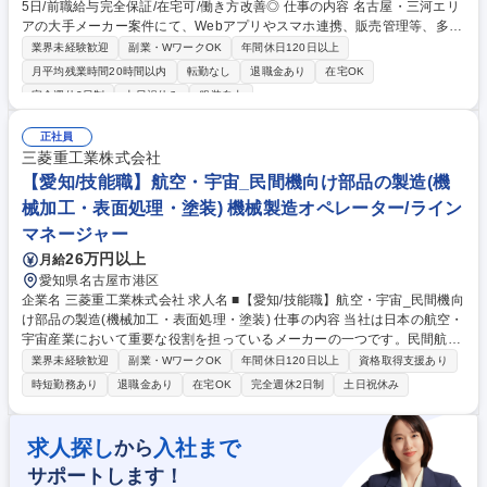
5日/前職給与完全保証/在宅可/働き方改善◎ 仕事の内容 名古屋・三河エリ
アの大手メーカー案件にて、Webアプリやスマホ連携、販売管理等、多彩
な案件に参画。 1000件超の案件から、JavaやC#など希望のプロジェクト
業界未経験歓迎
副業・WワークOK
年間休日120日以上
を自身で選択可能。マネジメント業務は一切無。 要件定義からテストまで
月平均残業時間20時間以内
転勤なし
退職金あり
在宅OK
幅広く、スキルに応じ上流工程にも挑戦可能です。「Schoo」導入や資格
完全週休2日制
土日祝休み
服装自由
支援など、学びを会社が全力応援。 帰社日や強制イベント、社内独自の堅
苦しいルールは一切ありません。 自身のスケジュールや勤怠は、当社と常
正社員
駐先で適切に管理。 プレイヤーとして開発を楽しみながら、理想のキャリ
三菱重工業株式会社
アを築けます。残業が減った、自分のやりたい工程に携われたなど働き方
【愛知/技能職】航空・宇宙_民間機向け部品の製造(機
を改善した社員が多数！ 募集職種 【WEBオープンエンジニア】年休125
日/前職給与完全保証/在宅可/働き方改善◎
械加工・表面処理・塗装) 機械製造オペレーター/ライン
マネージャー
26万円以上
月給
愛知県名古屋市港区
企業名 三菱重工業株式会社 求人名 ■【愛知/技能職】航空・宇宙_民間機向
け部品の製造(機械加工・表面処理・塗装) 仕事の内容 当社は日本の航空・
宇宙産業において重要な役割を担っているメーカーの一つです。民間航空
機市場の需要は拡大しており、増産体制の構築と生産性改善を推進するた
業界未経験歓迎
副業・WワークOK
年間休日120日以上
資格取得支援あり
め、製造部門の核となるメンバーを募集します。 ※下記いずれかの専門工
時短勤務あり
退職金あり
在宅OK
完全週休2日制
土日祝休み
程をお任せ致します。 ■機械加工：超大型NC工作機械を用い、航空宇宙
特有の「難削材」をミクロン単位で精密加工します。■表面加工：航空機
専用の特殊な化学薬品を用い、機体を過酷な環境から守るコーティングを
求人探し
入社まで
から
施します。■塗装：航空機専用の塗料やスプレーガンなど用い、機体の塗
サポートします！
装を行います。■塑性加工・熱処理：大型プレス機での精密な曲げ加工