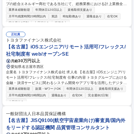
プの総合エネルギー商社である当社にて、総務業務における計上業務全般
を担当いただきます。単なるオペレーション業務だけでなく、業務フロー
業界未経験歓迎
年間休日120日以上
資格取得支援あり
の見直しやDX推進による業務改善もお任せします。 【業務内容】■備品購
月平均残業時間20時間以内
英語
時短勤務あり
退職金あり
在宅OK
入費・サービス利用料・賃借料等の計上管理 ■前払費用・未払費用の管理
完全週休2日制
土日祝休み
服装自由
■各種保険契約管理 ■給与支払に関するオペレーション業務および仕訳処
理 ■借上社宅管理 ■総務業務における業務フロー改善 ■Excel関数・マクロ
正社員
等を活用した業務効率化 ■DX推進・業務の仕組み化プロジェクト推進 ■組
トヨタファイナンス株式会社
織開発施策の企画・実行 募集職種 【名駅徒歩5分･人事総務(総合職)】豊田
【名古屋】iOSエンジニア/リモート活用可/フレックス/
通商G/在宅勤務一部可/経験者歓迎◎
社宅制度有 web/オープンSE
30万円以上
月給
愛知県名古屋市西区
企業名 トヨタファイナンス株式会社 求人名 【名古屋】iOSエンジニア/リ
モート活用可/フレックス/社宅制度有 仕事の内容 トヨタグループにおける
金融・決済サービスに関わるシステム開発やアプリ等を活用したデジタル
コミュニケーション実現を担う当社にて、iOSエンジニアとしてご活躍い
業界未経験歓迎
副業・WワークOK
年間休日120日以上
資格取得支援あり
ただきます。 【詳細】◇開発メンバーとの連携による開発進行◇協力会社
月平均残業時間20時間以内
退職金あり
在宅OK
完全週休2日制
との技術選定、実装時の問題解決、実開発業務◇コード品質の向上、開発
土日祝休み
フローの改善提案、開発環境の整備◇既存システムの技術的な改善提案お
よび進行 ◇開発メンバーとの技術仕様の共有◇ステークホルダー(外部関
一般財団法人日本品質保証機構
係者含む)への技術的な仕様説明、外部サービス連携 募集職種 【名古屋】i
【名古屋】JISQ9100(航空宇宙産業向け)審査員/国内外
OSエンジニア/リモート活用可/フレックス/社宅制度有
をリードする認証機関 品質管理コンサルタント