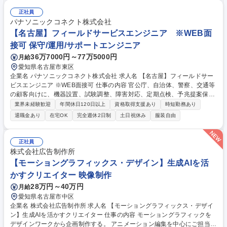
定します。また、審査前日までに、審査チーム内の打ち合わせを行いま
す。3．審査：審査計画に沿って、審査を実施し、審査報告書を作成しま
正社員
す。内容を受審企業に説明し、責任者からサインをいただきます。4．審
パナソニックコネクト株式会社
査終了後：審査実施後の業務処理を行います。 【変更の範囲：当機構にお
【名古屋】フィールドサービスエンジニア ※WEB面
ける各種業務全般】 募集職種 【名古屋】ISO22000／FSSC22000(食品業
接可 保守/運用/サポートエンジニア
界向け)審査員/国内を代表する認証機関
36万7000円～77万5000円
月給
愛知県名古屋市東区
企業名 パナソニックコネクト株式会社 求人名 【名古屋】フィールドサー
ビスエンジニア ※WEB面接可 仕事の内容 官公庁、自治体、警察、交通等
の顧客向けに、機器設置、試験調整、障害対応、定期点検、予兆提案保守
等を担当。顧客業務に深く入り込み、課題抽出から改善提案、システム全
業界未経験歓迎
年間休日120日以上
資格取得支援あり
時短勤務あり
体の課題解決まで推進します。 ■顧客向け機器導入、試験調整 ■障害対
退職金あり
在宅OK
完全週休2日制
土日祝休み
服装自由
応、定期点検、予兆提案保守 ■顧客の現場改善や課題解決提案 ■社内外関
係者との連携、調整 ■現場プロセス改善や保守品質向上 ※建物の加工/改
変等なし 【仕事の魅力】官公庁、自治体、警察、交通等の社会インフラ領
正社員
域を支える顧客に近い立場で、フィールドサポート経験を活かせます。現
株式会社広告制作所
場起点で課題を捉え、システム全体の改善へ踏み込めます。 募集職種
【モーショングラフィックス・デザイン】生成AIを活
【名古屋】フィールドサービスエンジニア ※WEB面接可
かすクリエイター 映像制作
28万円～40万円
月給
愛知県名古屋市中区
企業名 株式会社広告制作所 求人名 【モーショングラフィックス・デザイ
ン】生成AIを活かすクリエイター 仕事の内容 モーショングラフィックを
デザインワークから企画制作する。 アニメーション編集を中心にご担当い