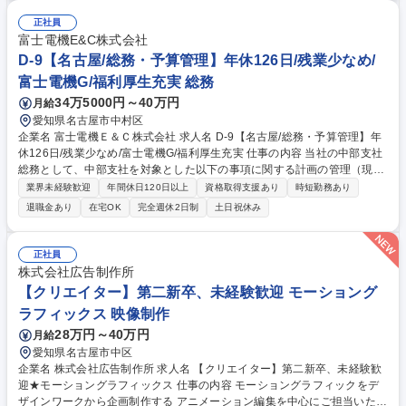
正社員
富士電機E&C株式会社
D-9【名古屋/総務・予算管理】年休126日/残業少なめ/
富士電機G/福利厚生充実 総務
34万5000円～40万円
月給
愛知県名古屋市中村区
企業名 富士電機Ｅ＆Ｃ株式会社 求人名 D-9【名古屋/総務・予算管理】年
休126日/残業少なめ/富士電機G/福利厚生充実 仕事の内容 当社の中部支社
総務として、中部支社を対象とした以下の事項に関する計画の管理（現状
の検証、企画、立案、取り組みの推進）を一貫してお任せします。ご経験
業界未経験歓迎
年間休日120日以上
資格取得支援あり
時短勤務あり
や適性に応じて幅広くお任せしていく予定です。 ◆予算管理・経理業務
退職金あり
在宅OK
完全週休2日制
土日祝休み
（※全社の財務経理部は本社にあるため、中部支社に限定）：予算管理、
予算実績報告書、売上管理、会議資料作成、統計資料作成、各種書類作成
（会議資料・議事録など）、データ入力、経費精算関連業務、預金管理、
正社員
振込業務 ◆総務業務：固定資産管理、勤怠管理、社内イベントの企画・運
株式会社広告制作所
営、社内会議運営、備品管理（社用PC・名刺等）、電話・来客対応、マ
【クリエイター】第二新卒、未経験歓迎 モーショング
ニュアル資料作成 募集職種 D-9【名古屋/総務・予算管理】年休126日/残
ラフィックス 映像制作
業少なめ/富士電機G/福利厚生充実
28万円～40万円
月給
愛知県名古屋市中区
企業名 株式会社広告制作所 求人名 【クリエイター】第二新卒、未経験歓
迎★モーショングラフィックス 仕事の内容 モーショングラフィックをデ
ザインワークから企画制作する アニメーション編集を中心にご担当いただ