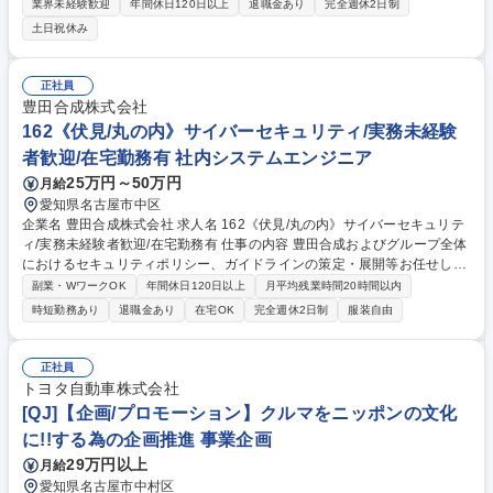
※中部電力からの分社化後も同制度・同待遇であり、処遇面に差はありま
業界未経験歓迎
年間休日120日以上
退職金あり
完全週休2日制
せん。 【■具体的には】◎配電設備（電柱・電線等）の新設・改修に向け
土日祝休み
た設計、関係先との折衝および工事計画の立案◎施工会社による工事の発
注・監督・検査などの工事管理および安全・品質・工程の統括◎膨大な配
電設備に対する保守計画の策定および点検・補修の管理、電圧・電流など
正社員
の系統運用管理◎停電・災害発生時の復旧対応や設備運用の最適化に向け
豊田合成株式会社
た改善活動の推進など 募集職種 【愛知・尾張/電力インフラ】配電設備の
162《伏見/丸の内》サイバーセキュリティ/実務未経験
建設・保守監理・運用（電柱・電線）
者歓迎/在宅勤務有 社内システムエンジニア
25万円～50万円
月給
愛知県名古屋市中区
企業名 豊田合成株式会社 求人名 162《伏見/丸の内》サイバーセキュリテ
ィ/実務未経験者歓迎/在宅勤務有 仕事の内容 豊田合成およびグループ全体
におけるセキュリティポリシー、ガイドラインの策定・展開等お任せしま
す。部内は4割ほどが中途入社者であり、中途入社者であることのハンデ
副業・WワークOK
年間休日120日以上
月平均残業時間20時間以内
ィキャップはありません。 【具体的な業務内容】■経営層・関係部門との
時短勤務あり
退職金あり
在宅OK
完全週休2日制
服装自由
連携による全社的なセキュリティ施策の推進とグローバル拠点におけるセ
キュリティ対応推進 ■仕入先向けセキュリティガイドラインの整備と整備
支援、啓発活動 ■サイバー攻撃等を想定したBCP（事業継続計画）の構
正社員
築、訓練の実施 【使用ツール】自動車産業ガイドライン、EDR、EPP、A
トヨタ自動車株式会社
SM、内部情報漏えいシステム、SOCなど 募集職種 162《伏見/丸の内》サ
[QJ]【企画/プロモーション】クルマをニッポンの文化
イバーセキュリティ/実務未経験者歓迎/在宅勤務有
に!!する為の企画推進 事業企画
29万円以上
月給
愛知県名古屋市中村区