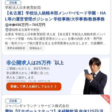
応、採用、派遣社員管理 ■福利厚生：社内行事企画、労働保険更新 ■安全
正社員
衛生：法安委員会事務局、車両管理など。 【魅力】経営で最重要である
学校法人日本教育財団
「人」に対して高い専門性を身につけ、経営に近い立場で業務を行えま
【名古屋】学校法人統轄本部メンバー/モード学園・HA
す。 募集職種 N23【愛知/名古屋】人事労務/職種異動なし・長期キャリア
L等の運営管理ポジション 学校事務/大学事務/教務事務
形成/三菱電機G
450万円～700万円
年俸
愛知県名古屋市中村区
企業名 学校法人日本教育財団 求人名 【名古屋】学校法人統轄本部メンバ
ー/モード学園・HAL等の運営管理ポジション 仕事の内容 大学・専門学
校・海外グループ校の運営を支える管理業務をお任せします。行政機関へ
の各種申請の書類確認、契約関連チェック、各校の運営サポート、会議運
業界未経験歓迎
退職金あり
営等を通じて、教育現場を裏側から支えるお仕事です。 ■業務詳細：官公
庁への申請書類作成および内容確認/契約書の確認等（必要に応じて顧問弁
護士との連携あり）/広報・印刷物内容の確認/内部稟議書類の確認/海外拠
※
非公開求人
25
万件
は
以上
点との連絡/理事会・法人運営会議（6月・9月・12月・3月）、年度初めに
ご登録いただくと、約
25
万件の
繁忙期あり/制度や法律を理解し、各校・各本部と連携し、学校運営・法人
非公開求人からご希望に沿った
運営を支える責任あるポジションです。 ※本人の適性に応じて担当業務を
求人をご紹介します。
判断。徐々に業務範囲を広げて頂きます。 募集職種 【名古屋】学校法人
※
2026年3月31日時点 ※求人数＝採用予定人数
統轄本部メンバー/モード学園・HAL等の運営管理ポジション
登録して求人を紹介してもらう
正社員
ジャパンギャランティサービス株式会社
愛知【ITサポートスタッフ】未経験歓迎 年休125日/月