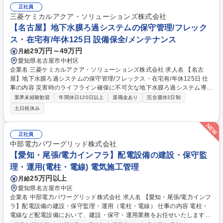
正社員
三菱ケミカルアクア・ソリューションズ株式会社
【名古屋】地下水膜ろ過システムの保守管理/フレック
ス・在宅有/年休125日 設備保全/メンテナンス
29万円～49万円
月給
愛知県名古屋市中村区
企業名 三菱ケミカルアクア・ソリューションズ株式会社 求人名 【名古
屋】地下水膜ろ過システムの保守管理/フレックス・在宅有/年休125日 仕
事の内容 災害時のライフライン確保に不可欠な地下水膜ろ過システム導入
先（病院やホテル等）での保守管理業務を担当。設備の状態を見極めなが
業界未経験歓迎
年間休日120日以上
退職金あり
完全週休2日制
ら、先ずは保守管理を中心に将来的には設備更新や改修対応にも関与しま
土日祝休み
す。 ■社内外からの設備、運転等に関する問合せ対応 ■点検作業、設備不
具合発生時の状況確認や復旧支援■水質データや遠隔監視を用いた運転状
況の確認と改善提案■保守工事の手配（見積・図面・計画作成含む）、立
正社員
会いおよび安全管理■点検報告書、工事記録の確認などの品質確認業務■設
中部電力パワーグリッド株式会社
備更新や改修提案に際しての技術支援など 募集職種 【名古屋】地下水膜
【愛知・尾張/電力インフラ】配電設備の建設・保守監
ろ過システムの保守管理/フレックス・在宅有/年休125日
理・運用(電柱・電線) 電気施工管理
25万円以上
月給
愛知県名古屋市中区
企業名 中部電力パワーグリッド株式会社 求人名 【愛知・尾張/電力インフ
ラ】配電設備の建設・保守監理・運用（電柱・電線） 仕事の内容 電柱・
電線など配電設備において、建設・保守・運用業務をお任せいたします。