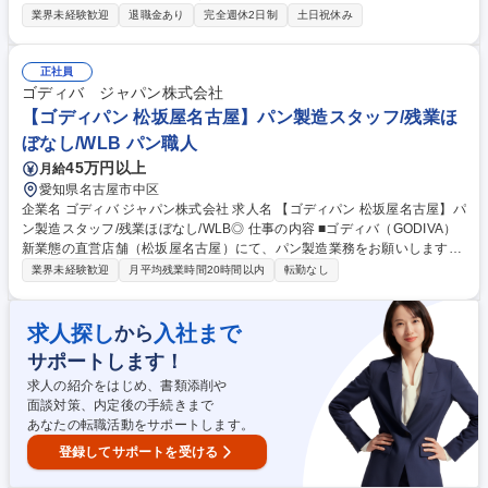
ただきます。 使用ツールは、After Effects CC、Premiere Pro、Cinema4
業界未経験歓迎
退職金あり
完全週休2日制
土日祝休み
Dに加え、PhotoshopやIllustratorなどのAdobe製品を活用します。 担当
いただくのは、プロモーション映像やWebメディア向けの アニメーショ
ン広告など、幅広いクリエイティブ制作です。 業務変更の範囲：当社業務
正社員
全般 募集職種 【モーショングラフィックス・デザイン】生成AIを活かす
ゴディバ ジャパン株式会社
クリエイター
【ゴディパン 松坂屋名古屋】パン製造スタッフ/残業ほ
ぼなし/WLB パン職人
45万円以上
月給
愛知県名古屋市中区
企業名 ゴディバ ジャパン株式会社 求人名 【ゴディパン 松坂屋名古屋】パ
ン製造スタッフ/残業ほぼなし/WLB◎ 仕事の内容 ■ゴディバ（GODIVA）
新業態の直営店舗（松坂屋名古屋）にて、パン製造業務をお願いします。
業務の流れやコツはイチから丁寧に教えますので、安心してご就業できま
業界未経験歓迎
月平均残業時間20時間以内
転勤なし
す。 【具体的な業務内容】 ■パンの販売接客業務全般 ■生地作り、生成、
焼き上げ ■商品の梱包、品出し、陳列 ■店内の飾りつけ、売り場作り など
ゴディバの新業態である当店は、充実した設備のキッチンを備えています
求人探し
入社まで
から
ので、出来立ての商品が楽しめることはもちろんのこと、その場で作り上
サポートします！
げる商品の数々はとても魅力的です。 募集職種 【ゴディパン 松坂屋名古
屋】パン製造スタッフ/残業ほぼなし/WLB◎
求人の紹介をはじめ、書類添削や
面談対策、内定後の手続きまで
あなたの転職活動をサポートします。
登録してサポートを受ける