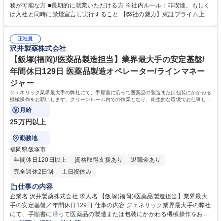
にわたり研修を実施します。入社前の段階では専門的な知識は不要です。
務が可能な方 ■長期的に就業いただける方 ※社内ルール：非喫煙、もしく
医薬品製造を通じて社会貢献したいという意欲のある方はぜひご応募くだ
は入社と同時に禁煙宣言し実行すること 【弊社の魅力】東証プライム上場
さい！ 【採用背景】事業拡大・生産量増加に伴い人員強化 募集職種 【福
の安定感のもと、充実の福利厚生で理想のワークライフバランスを実現で
岡/医薬品製造担当】未経験・第二新卒歓迎★借り上げ社宅有/年間休日129
きます。年間休日125日以上に加え、有給休暇取得率は約8割と高く、住
日
正社員
宅手当や家族手当も充実。未経験でも安心の教育体制と、育休復職率ほぼ
沢井製薬株式会社
100％の「人を大切にする文化」が自慢です。長く腰を据えて働ける環境
が整っています。 学歴・資格 学歴：大学院 大学 高専 短大 専修学校 高校
【飯塚(福岡)/医薬品製造担当】業界最大手の安定基盤/
語学力： 資格：
年間休日129日 医薬品製造オペレーター/ラインマネー
ジャー
ジェネリック業界最大手の弊社にて、手順書に沿って医薬品の製造または包装にかかわる
機械操作をお願いします。クリーンルーム内での作業となり、衛生的な環境でお仕事して
いただけます。
月給
25万円以上
勤務地
福岡県飯塚市
年間休日120日以上
資格取得支援あり
退職金あり
完全週休2日制
土日祝休み
仕事の内容
企業名 沢井製薬株式会社 求人名 【飯塚(福岡)/医薬品製造担当】業界最大
手の安定基盤／年間休日129日 仕事の内容 ジェネリック業界最大手の弊社
にて、手順書に沿って医薬品の製造または包装にかかわる機械操作をお願