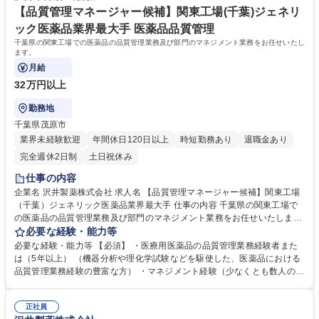
歴・資格 学歴：大学院 大学 高専 短大 専修学校 高校 語学力： 資格：
【品質管理マネージャー候補】関東工場(千葉)ジェネリ
ック医薬品業界最大手 医薬品品質管理
千葉県の関東工場での医薬品の品質管理業務及び部門のマネジメント業務をお任せいたし
ます。
月給
32万円以上
勤務地
千葉県茂原市
業界未経験歓迎
年間休日120日以上
時短勤務あり
退職金あり
完全週休2日制
土日祝休み
仕事の内容
企業名 沢井製薬株式会社 求人名 【品質管理マネージャー候補】関東工場
（千葉）ジェネリック医薬品業界最大手 仕事の内容 千葉県の関東工場で
の医薬品の品質管理業務及び部門のマネジメント業務をお任せいたしま
す。 ・工場での品質管理業務 （医薬品原料、製造中間品、製剤等の理化
必要な経験・能力等
学試験及び機器分析業務等） ・グループメンバーの進捗管理などマネージ
必要な経験・能力等 【必須】 ・医療用医薬品の品質管理業務経験者また
ャー業務 ・グループメンバーの指導・育成 募集職種 【品質管理マネージ
は（5年以上） （機器分析や理化学試験などを駆使した、医薬品における
ャー候補】関東工場（千葉）ジェネリック医薬品業界最大手
品質管理業務経験の豊富な方） ・マネジメント経験（少なくとも数人のマ
ネジメント経験2年、リーダー格含む） 【魅力】ジェネリック医薬品のリ
ーディングカンパニーである同社で、約800品目に及ぶ幅広い医薬品の品
正社員
質を守る責任あるポジションです。年間休日129日、福利厚生も充実して