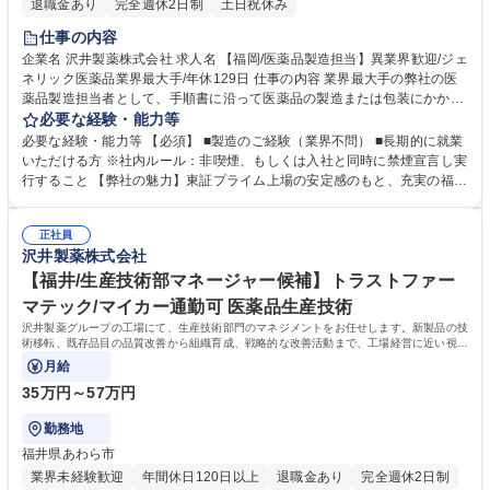
退職金あり
完全週休2日制
土日祝休み
仕事の内容
企業名 沢井製薬株式会社 求人名 【福岡/医薬品製造担当】異業界歓迎/ジェ
ネリック医薬品業界最大手/年休129日 仕事の内容 業界最大手の弊社の医
薬品製造担当者として、手順書に沿って医薬品の製造または包装にかかわ
る機械操作をお願いします。クリーンルーム内での作業となり、衛生的な
必要な経験・能力等
環境でお仕事していただけます。 【入社後について】 入社後は約半年に
必要な経験・能力等 【必須】 ■製造のご経験（業界不問） ■長期的に就業
わたり研修を実施します。入社前の段階では専門的な知識は不要です。医
いただける方 ※社内ルール：非喫煙、もしくは入社と同時に禁煙宣言し実
薬品製造を通じて社会貢献したいという意欲のある方はぜひご応募くださ
行すること 【弊社の魅力】東証プライム上場の安定感のもと、充実の福利
い！ 【採用背景】事業拡大・生産量増加に伴い人員強化 募集職種 【福岡/
厚生で理想のワークライフバランスを実現できます。年間休日125日以上
医薬品製造担当】異業界歓迎/ジェネリック医薬品業界最大手/年休129日
に加え、有給休暇取得率は約8割と高く、住宅手当や家族手当も充実。未
正社員
経験でも安心の教育体制と、育休復職率ほぼ100％の「人を大切にする文
沢井製薬株式会社
化」が自慢です。長く腰を据えて働ける環境が整っています。 学歴・資格
学歴：大学院 大学 高専 短大 専修学校 高校 語学力： 資格：
【福井/生産技術部マネージャー候補】トラストファー
マテック/マイカー通勤可 医薬品生産技術
沢井製薬グループの工場にて、生産技術部門のマネジメントをお任せします。新製品の技
術移転、既存品目の品質改善から組織育成、戦略的な改善活動まで、工場経営に近い視点
でご活躍いただきます。
月給
35万円～57万円
勤務地
福井県あわら市
業界未経験歓迎
年間休日120日以上
退職金あり
完全週休2日制