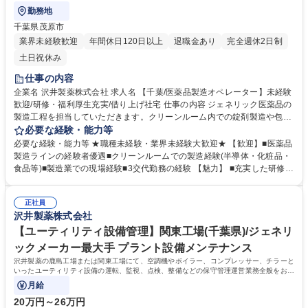
勤務地
千葉県茂原市
業界未経験歓迎
年間休日120日以上
退職金あり
完全週休2日制
土日祝休み
仕事の内容
企業名 沢井製薬株式会社 求人名 【千葉/医薬品製造オペレーター】未経験
歓迎/研修・福利厚生充実/借り上げ社宅 仕事の内容 ジェネリック医薬品の
製造工程を担当していただきます。クリーンルーム内での錠剤製造や包装
作業を通じて、患者様に必要な医薬品を届ける社会貢献性の高い仕事で
必要な経験・能力等
す。充実した研修制度があり未経験の方も安心です。 【具体的には】クリ
必要な経験・能力等 ★職種未経験・業界未経験大歓迎★ 【歓迎】■医薬品
ーンルーム内で医薬品の製造ラインに入り、原料の秤量・混合、造粒、打
製造ラインの経験者優遇■クリーンルームでの製造経験(半導体・化粧品・
錠、コーティング、印刷といった製剤工程、またはPTP包装やボトル充填
食品等)■製造業での現場経験■3交代勤務の経験 【魅力】 ■充実した研修制
などの包装工程を担当します。基本的に2名1組でのチェック体制で作業を
度:入社後2日間の導入研修に加え、1ヶ月間のweb研修でGMPなど品質管
進め、機械操作や品質管理を行います。主に3交代制での勤務となりま
理の基礎知識を習得。その後は先輩社員とのOJTで実務を学びます ■社会
す。 【業務内容の変更範囲】当社の指定する業務 募集職種 【千葉/医薬品
正社員
貢献性の高さ:ジェネリック医薬品トップメーカーとして患者様に必要な医
沢井製薬株式会社
製造オペレーター】未経験歓迎/研修・福利厚生充実/借り上げ社宅
薬品を届けるとともに、医療費削減に貢献するやりがいを実感できます 学
歴・資格 学歴：大学院 大学 高専 短大 専修学校 高校 語学力： 資格：
【ユーティリティ設備管理】関東工場(千葉県)/ジェネリ
ックメーカー最大手 プラント設備メンテナンス
沢井製薬の鹿島工場または関東工場にて、空調機やボイラー、コンプレッサー、チラーと
いったユーティリティ設備の運転、監視、点検、整備などの保守管理運営業務全般をお任
せします。
月給
20万円～26万円