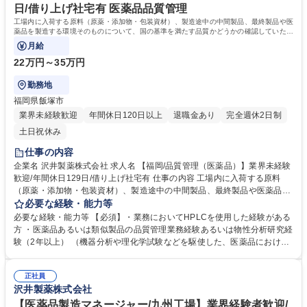
を受講可能 学歴・資格 学歴：大学院 大学 高専 短大 専修学校 高校 語学
日/借り上げ社宅有 医薬品品質管理
力： 資格：
工場内に入荷する原料（原薬・添加物・包装資材）、製造途中の中間製品、最終製品や医
薬品を製造する環境そのものについて、国の基準を満たす品質かどうかの確認していただ
きます。
月給
22万円～35万円
勤務地
福岡県飯塚市
業界未経験歓迎
年間休日120日以上
退職金あり
完全週休2日制
土日祝休み
仕事の内容
企業名 沢井製薬株式会社 求人名 【福岡/品質管理（医薬品）】業界未経験
歓迎/年間休日129日/借り上げ社宅有 仕事の内容 工場内に入荷する原料
（原薬・添加物・包装資材）、製造途中の中間製品、最終製品や医薬品を
製造する環境そのものについて、国の基準を満たす品質かどうかの確認し
必要な経験・能力等
ていただきます。 沢井製薬では、国の基準を上回る厳しい基準を設け、ひ
必要な経験・能力等 【必須】・業務においてHPLCを使用した経験がある
とつ上の品質を目指しています。 【詳細】 ・医薬品原料、製造中間品、
方 ・医薬品あるいは類似製品の品質管理業務経験あるいは物性分析研究経
製剤等の理化学試験及び機器分析業務等 ・試験記録、報告書の作成 ・使
験（2年以上） （機器分析や理化学試験などを駆使した、医薬品における
用機器の保守点検 など 募集職種 【福岡/品質管理（医薬品）】業界未経験
品質管理業務経験の豊富な方） 【歓迎】・マネジメント経験（リーダー格
歓迎/年間休日129日/借り上げ社宅有
含む） ・医療用医薬品の品質管理業務経験 ・品質管理システム（LIMS）
正社員
の経験 ・医薬品などの製剤開発経験 学歴・資格 学歴：大学院 大学 高専
沢井製薬株式会社
語学力： 資格：
【医薬品製造マネージャー/九州工場】業界経験者歓迎/