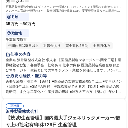
ネージャー
医薬品製造業務全般およびマネージャー候補としてのマネジメント業務をお任せします。
メンバーの育成や管理のほか、製造指図記録や作業SOP、変更管理文書などの新規作
成・改定を推進します。
月給
35万円～50万円
勤務地
千葉県茂原市
年間休日120日以上
退職金あり
完全週休2日制
土日祝休み
仕事の内容
企業名 沢井製薬株式会社 求人名 【医薬品製造マネージャー/関東工場】業
界経験者歓迎／各種手当・社宅あり 仕事の内容 医薬品製造業務全般およ
びマネージャー候補としてのマネジメント業務をお任せします。メンバー
の育成や管理のほか、製造指図記録や作業SOP、変更管理文書などの新規
必要な経験・能力等
作成・改定を推進します。 【詳細】これまでの経験を考慮し担当業務を決
必要な経験・能力等 【必須】■医薬品の製造実務経験5年以上 ■マネジメン
定。既存の製造ライン管理に加え、グループマネージャー候補としてメン
ト経験3年以上 ■GMPの理解・実践指導ができる方 【歓迎】■医薬品の製
バーの育成や管理を主導します。さらに、GMPに基づいた既存文書（指図
剤研究、または工業化・生産技術の経験 ■理系大卒の方 【魅力】 年休129
記録、作業SOP、変更管理文書など）の改定や新規作成の推進など、工場
日、カフェテリアプランや社宅など手厚い待遇。人命に直結する医薬品供
の製造品質維持と生産性向上に関わる中核業務をお任せします。※交替勤
給の最前線でマネジメント能力を発揮し、高年収を目指せる環境です。 学
務（早番、遅番など）や繁忙による土日勤務が発生する場合があります。
正社員
歴・資格 学歴：大学院 大学 高専 短大 専修学校 高校 語学力： 資格：
沢井製薬株式会社
募集職種 【医薬品製造マネージャー/関東工場】業界経験者歓迎／各種手
当・社宅あり
【茨城/生産管理】国内最大手ジェネリックメーカー/借
り上げ社宅有/年休129日 生産管理