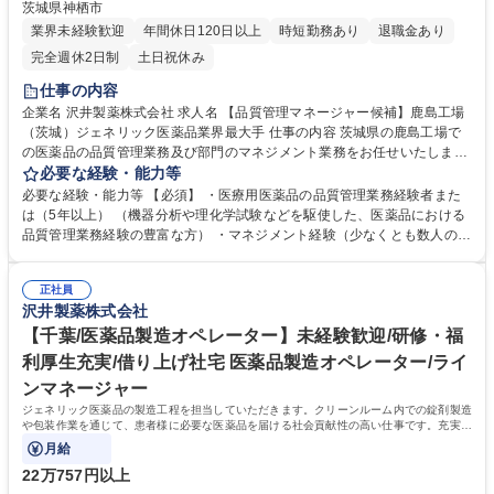
茨城県神栖市
業界未経験歓迎
年間休日120日以上
時短勤務あり
退職金あり
完全週休2日制
土日祝休み
仕事の内容
企業名 沢井製薬株式会社 求人名 【品質管理マネージャー候補】鹿島工場
（茨城）ジェネリック医薬品業界最大手 仕事の内容 茨城県の鹿島工場で
の医薬品の品質管理業務及び部門のマネジメント業務をお任せいたしま
す。 ・工場での品質管理業務 （医薬品原料、製造中間品、製剤等の理化
必要な経験・能力等
学試験及び機器分析業務等） ・グループメンバーの進捗管理などマネージ
必要な経験・能力等 【必須】 ・医療用医薬品の品質管理業務経験者また
ャー業務 ・グループメンバーの指導・育成 募集職種 【品質管理マネージ
は（5年以上） （機器分析や理化学試験などを駆使した、医薬品における
ャー候補】鹿島工場（茨城）ジェネリック医薬品業界最大手
品質管理業務経験の豊富な方） ・マネジメント経験（少なくとも数人のマ
ネジメント経験2年、リーダー格含む） 【魅力】ジェネリック医薬品のリ
ーディングカンパニーである同社で、約800品目に及ぶ幅広い医薬品の品
正社員
質を守る責任あるポジションです。年間休日129日、福利厚生も充実して
沢井製薬株式会社
おり、ワークライフバランスを保ちながら長期的に活躍できる環境が整っ
【千葉/医薬品製造オペレーター】未経験歓迎/研修・福
ています。 学歴・資格 学歴：大学院 大学 高専 語学力： 資格：
利厚生充実/借り上げ社宅 医薬品製造オペレーター/ライ
ンマネージャー
ジェネリック医薬品の製造工程を担当していただきます。クリーンルーム内での錠剤製造
や包装作業を通じて、患者様に必要な医薬品を届ける社会貢献性の高い仕事です。充実し
た研修制度があり未経験の方も安心です。
月給
22万757円以上