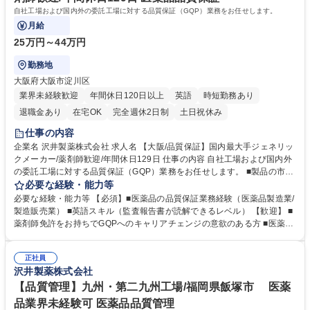
自社工場および国内外の委託工場に対する品質保証（GQP）業務をお任せします。
月給
25万円～44万円
勤務地
大阪府大阪市淀川区
業界未経験歓迎
年間休日120日以上
英語
時短勤務あり
退職金あり
在宅OK
完全週休2日制
土日祝休み
仕事の内容
企業名 沢井製薬株式会社 求人名 【大阪/品質保証】国内最大手ジェネリッ
クメーカー/薬剤師歓迎/年間休日129日 仕事の内容 自社工場および国内外
の委託工場に対する品質保証（GQP）業務をお任せします。 ■製品の市場
への出荷判定、品質欠陥に係る処理 ■国内外（中国・台湾・インド・東南
必要な経験・能力等
アジア等）の委託先工場への品質監査 ■監査指摘事項に関する是正措置
必要な経験・能力等 【必須】■医薬品の品質保証業務経験（医薬品製造業/
（CAPA）の指導・管理 大手ならではの約800品目に及ぶ幅広い製品群に
製造販売業） ■英語スキル（監査報告書が読解できるレベル） 【歓迎】 ■
携われます。英語力を活かした海外出張や、将来的な製造所QAへのキャ
薬剤師免許をお持ちでGQPへのキャリアチェンジの意欲のある方 ■医薬品
リアパスもあり、品質保証のスペシャリストを目指せる環境です。 募集職
原薬・製剤の製造工場の勤務経験 ■医薬品の品質管理職、製造職、研究職
種 【大阪/品質保証】国内最大手ジェネリックメーカー/薬剤師歓迎/年間休
等の経験 ＜仕事の魅力＞ 高品質を謳う当社製品の品質を守る最後の砦で
日129日
正社員
あり、会社への信頼を確保するための重要な役割を担っている。 学歴・資
沢井製薬株式会社
格 学歴：大学院 大学 高専 語学力：英語 資格：薬剤師
【品質管理】九州・第二九州工場/福岡県飯塚市 医薬
品業界未経験可 医薬品品質管理