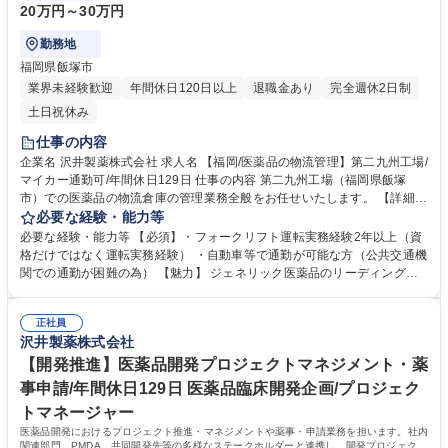
20万円～30万円
勤務地
福岡県飯塚市
業界未経験歓迎
年間休日120日以上
退職金あり
完全週休2日制
土日祝休み
仕事の内容
企業名 沢井製薬株式会社 求人名 【福岡/医薬品の物流管理】第二九州工場/
マイカー通勤可/年間休日129日 仕事の内容 第二九州工場（福岡県飯塚
市）での医薬品の物流倉庫の管理業務全般をお任せいたします。 【詳細】
・入荷管理（原材料の入荷数量・品質チェック（破損、不良品など）） ・
必要な経験・能力等
出庫管理（製造部門と連携し、指図書に沿って必要な倉庫内にある原料を
必要な経験・能力等 【必須】・フォークリフト運転実務経験2年以上（資
出庫） ・製品出荷（自動倉庫に格納されている製品の出荷、フォークリフ
格だけではなく運転実務経験） ・自動車等で通勤が可能な方（公共交通機
トを使用） 募集職種 【福岡/医薬品の物流管理】第二九州工場/マイカー通
関での通勤が困難の為） 【魅力】 ジェネリック医薬品のリーディングカ
勤可/年間休日129日
ンパニーである同社で、約800品目に及ぶ幅広い医薬品の品質を守る責任
あるポジションです。年間休日129日、福利厚生も充実しており、ワーク
正社員
ライフバランスを保ちながら長期的に活躍できる環境が整っています。 学
沢井製薬株式会社
歴・資格 学歴：大学院 大学 高専 短大 専修学校 高校 語学力： 資格：
【開発推進】医薬品開発プロジェクトマネジメント・薬
事申請/年間休日129日 医薬品臨床開発企画/プロジェク
トマネージャー
医薬品開発におけるプロジェクト推進・マネジメントや薬事・申請業務を担います。社内
関連部門、PMDA、共同開発先等の多様なステークホルダーと連携し、開発プロジェクト