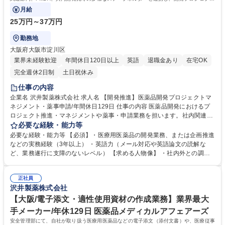
を牽引する重要な役割です。
月給
25万円～37万円
勤務地
大阪府大阪市淀川区
業界未経験歓迎
年間休日120日以上
英語
退職金あり
在宅OK
完全週休2日制
土日祝休み
仕事の内容
企業名 沢井製薬株式会社 求人名 【開発推進】医薬品開発プロジェクトマ
ネジメント・薬事申請/年間休日129日 仕事の内容 医薬品開発におけるプ
ロジェクト推進・マネジメントや薬事・申請業務を担います。社内関連部
門、PMDA、共同開発先等の多様なステークホルダーと連携し、開発プロ
必要な経験・能力等
ジェクトを牽引する重要な役割です。 【詳細】 (1)ジェネリック医薬品の
必要な経験・能力等 【必須】・医療用医薬品の開発業務、または企画推進
新規開発におけるプロジェクトマネジメント (2)医療用医薬品の薬事・申
などの実務経験（3年以上） ・英語力（メール対応や英語論文の読解な
請対応 【将来的なキャリア】短期的には上記業務からスタートし、将来的
ど、業務遂行に支障のないレベル） 【求める人物像】 ・社内外との調整
には医療機器や治療アプリといった新規領域の立ち上げ、海外へのジェネ
が多く発生するため、コミュニケーション能力が高く、取りまとめが得意
リック医薬品の販売・導出に関わるグローバルな業務など、会社の次なる
な方 ・変化に柔軟に対応し、主体的に行動できる方 【魅力】ポテンシャ
成長を牽引する次世代リーダーとしての活躍を期待しています。 募集職種
正社員
ル重視の採用です。新薬開発やCROでのCRA等の経験から、開発の上流
沢井製薬株式会社
【開発推進】医薬品開発プロジェクトマネジメント・薬事申請/年間休日1
企画や薬事、さらにはグローバル・新規事業領域へキャリアを広げたい方
29日
【大阪/電子添文・適性使用資材の作成業務】業界最大
を歓迎。 学歴・資格 学歴：大学院 大学 語学力：英語 資格：
手メーカー/年休129日 医薬品メディカルアフェアーズ
安全管理部にて、自社が取り扱う医療用医薬品などの電子添文（添付文書）や、医療従事