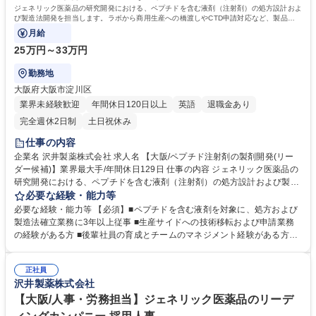
ジェネリック医薬品の研究開発における、ペプチドを含む液剤（注射剤）の処方設計およ
び製造法開発を担当します。ラボから商用生産への橋渡しやCTD申請対応など、製品化
の根幹を支える業務です。
月給
25万円～33万円
勤務地
大阪府大阪市淀川区
業界未経験歓迎
年間休日120日以上
英語
退職金あり
完全週休2日制
土日祝休み
仕事の内容
企業名 沢井製薬株式会社 求人名 【大阪/ペプチド注射剤の製剤開発(リー
ダー候補)】業界最大手/年間休日129日 仕事の内容 ジェネリック医薬品の
研究開発における、ペプチドを含む液剤（注射剤）の処方設計および製造
法開発を担当します。ラボから商用生産への橋渡しやCTD申請対応など、
必要な経験・能力等
製品化の根幹を支える業務です。 【詳細】 ■ペプチド液剤の処方・製造法
必要な経験・能力等 【必須】■ペプチドを含む液剤を対象に、処方および
の確立 ■CTD申請（承認申請書類）の作成対応 ■申請用安定性検体の製造
製造法確立業務に3年以上従事 ■生産サイドへの技術移転および申請業務
（3ロット） ■商業生産を想定したスケールアップ検討および工場への技
の経験がある方 ■後輩社員の育成とチームのマネジメント経験がある方
術移転 ■海外含む社外CDMO、CMOとのプロジェクト管理 募集職種 【大
【歓迎】 ■コミュニケーション能力に優れている方 ■製剤設計、申請業
阪/ペプチド注射剤の製剤開発(リーダー候補)】業界最大手/年間休日129日
務、対外折衝の経験があり、造詣が深い方 ■海外含む社外のCDMO、CMO
正社員
とプロジェクトを主体的に進めた経験がある方 学歴・資格 学歴：大学院
沢井製薬株式会社
大学 語学力：英語 資格：
【大阪/人事・労務担当】ジェネリック医薬品のリーデ