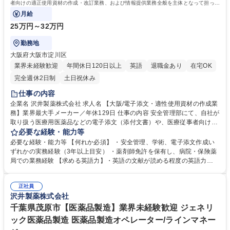
者向けの適正使用資材の作成・改訂業務、および情報提供業務全般を主体となって担って
いただきます。
月給
25万円～32万円
勤務地
大阪府大阪市淀川区
業界未経験歓迎
年間休日120日以上
英語
退職金あり
在宅OK
完全週休2日制
土日祝休み
仕事の内容
企業名 沢井製薬株式会社 求人名 【大阪/電子添文・適性使用資材の作成業
務】業界最大手メーカー／年休129日 仕事の内容 安全管理部にて、自社が
取り扱う医療用医薬品などの電子添文（添付文書）や、医療従事者向けの
適正使用資材の作成・改訂業務、および情報提供業務全般を主体となって
必要な経験・能力等
担っていただきます。 【詳細】・電子添文、適正使用資材の新規作成およ
必要な経験・能力等 【何れか必須】 ・安全管理、学術、電子添文作成い
び改訂 ・国内外の各種文献や最新の規制動向に基づく情報提供業務 【魅
ずれかの実務経験（3年以上目安） ・薬剤師免許を保有し、病院・保険薬
力】約700品目の製品を扱っており、適正使用の推進を通じて多くの患者
局での業務経験 【求める英語力】・英語の文献が読める程度の英語力
さんの健康に大きく貢献できる社会的意義の高い仕事です。将来的には、
【歓迎】電子添文や適正使用資材の作成・改訂実務の経験をお持ちの方
担当責任者やマネジメント職への登用など、安全管理のスペシャリストと
【求める人物像】 ・協調性と主体性を兼ね備え、最後まで責任感を持って
して多様なキャリアを描けます。 募集職種 【大阪/電子添文・適性使用資
正社員
業務をやり遂げられる方 ・周囲と円滑な連携を図り、論理的な文書作成が
沢井製薬株式会社
材の作成業務】業界最大手メーカー／年休129日
できる方 学歴・資格 学歴：大学院 大学 語学力：英語 資格：薬剤師
千葉県茂原市【医薬品製造】業界未経験歓迎 ジェネリ
ック医薬品製造 医薬品製造オペレーター/ラインマネー