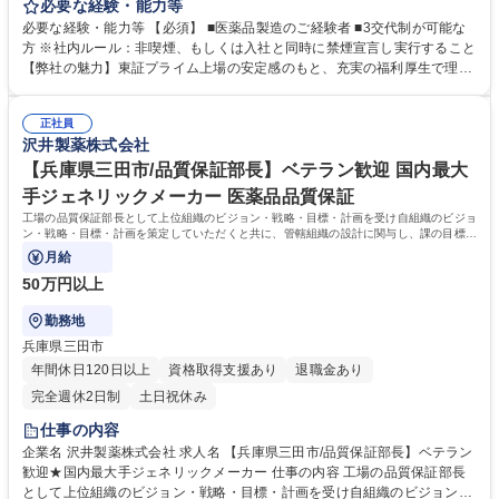
いします。クリーンルーム内での作業となり、衛生的な環境でお仕事して
必要な経験・能力等
いただけます。 【入社後について】 入社後は約半年にわたり研修を実施
必要な経験・能力等 【必須】 ■医薬品製造のご経験者 ■3交代制が可能な
します。入社前の段階では専門的な知識は不要です。医薬品製造を通じて
方 ※社内ルール：非喫煙、もしくは入社と同時に禁煙宣言し実行すること
社会貢献したいという意欲のある方はぜひご応募ください！ 【採用背景】
【弊社の魅力】東証プライム上場の安定感のもと、充実の福利厚生で理想
事業拡大・生産量増加に伴い人員強化 募集職種 【飯塚(福岡)/医薬品製造
のワークライフバランスを実現できます。年間休日125日以上に加え、有
担当】業界最大手の安定基盤／年間休日129日
給休暇取得率は約8割と高く、住宅手当や家族手当も充実。未経験でも安
正社員
心の教育体制と、育休復職率ほぼ100％の「人を大切にする文化」が自慢
沢井製薬株式会社
です。長く腰を据えて働ける環境が整っています。 学歴・資格 学歴：大
学院 大学 高専 短大 専修学校 高校 語学力： 資格：
【兵庫県三田市/品質保証部長】ベテラン歓迎 国内最大
手ジェネリックメーカー 医薬品品質保証
工場の品質保証部長として上位組織のビジョン・戦略・目標・計画を受け自組織のビジョ
ン・戦略・目標・計画を策定していただくと共に、管轄組織の設計に関与し、課の目標管
理、部門全体の人材育成を通じて組織をあ
月給
50万円以上
勤務地
兵庫県三田市
年間休日120日以上
資格取得支援あり
退職金あり
完全週休2日制
土日祝休み
仕事の内容
企業名 沢井製薬株式会社 求人名 【兵庫県三田市/品質保証部長】ベテラン
歓迎★国内最大手ジェネリックメーカー 仕事の内容 工場の品質保証部長
として上位組織のビジョン・戦略・目標・計画を受け自組織のビジョン・