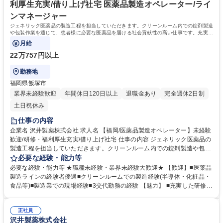
利厚生充実/借り上げ社宅 医薬品製造オペレーター/ライ
ンマネージャー
ジェネリック医薬品の製造工程を担当していただきます。クリーンルーム内での錠剤製造
や包装作業を通じて、患者様に必要な医薬品を届ける社会貢献性の高い仕事です。充実し
た研修制度があり未経験の方も安心です。
月給
22万757円以上
勤務地
福岡県飯塚市
業界未経験歓迎
年間休日120日以上
退職金あり
完全週休2日制
土日祝休み
仕事の内容
企業名 沢井製薬株式会社 求人名 【福岡/医薬品製造オペレーター】未経験
歓迎/研修・福利厚生充実/借り上げ社宅 仕事の内容 ジェネリック医薬品の
製造工程を担当していただきます。クリーンルーム内での錠剤製造や包装
作業を通じて、患者様に必要な医薬品を届ける社会貢献性の高い仕事で
必要な経験・能力等
す。充実した研修制度があり未経験の方も安心です。 【具体的には】クリ
必要な経験・能力等 ★職種未経験・業界未経験大歓迎★ 【歓迎】■医薬品
ーンルーム内で医薬品の製造ラインに入り、原料の秤量・混合、造粒、打
製造ラインの経験者優遇■クリーンルームでの製造経験(半導体・化粧品・
錠、コーティング、印刷といった製剤工程、またはPTP包装やボトル充填
食品等)■製造業での現場経験■3交代勤務の経験 【魅力】 ■充実した研修制
などの包装工程を担当します。基本的に2名1組でのチェック体制で作業を
度:入社後2日間の導入研修に加え、1ヶ月間のweb研修でGMPなど品質管
進め、機械操作や品質管理を行います。主に3交代制での勤務となりま
理の基礎知識を習得。その後は先輩社員とのOJTで実務を学びます ■社会
す。 【業務内容の変更範囲】当社の指定する業務 募集職種 【福岡/医薬品
正社員
貢献性の高さ:ジェネリック医薬品トップメーカーとして患者様に必要な医
沢井製薬株式会社
製造オペレーター】未経験歓迎/研修・福利厚生充実/借り上げ社宅
薬品を届けるとともに、医療費削減に貢献するやりがいを実感できます 学