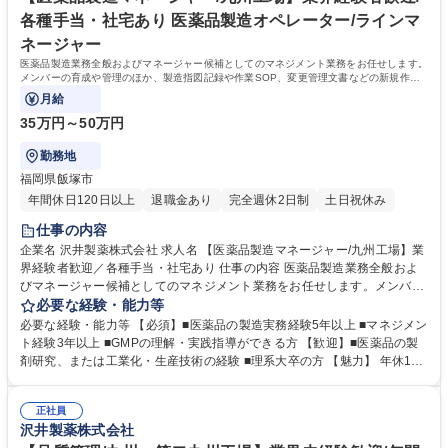
各種手当・社宅あり 医薬品製造オペレーター/ラインマ
ネージャー
医薬品製造業務全般およびマネージャー候補としてのマネジメント業務をお任せします。
メンバーの育成や管理のほか、製造指図記録や作業SOP、変更管理文書などの新規作
成・改定を推進します。
月給
35万円～50万円
勤務地
福岡県飯塚市
年間休日120日以上
退職金あり
完全週休2日制
土日祝休み
仕事の内容
企業名 沢井製薬株式会社 求人名 【医薬品製造マネージャー/九州工場】業
界経験者歓迎／各種手当・社宅あり 仕事の内容 医薬品製造業務全般およ
びマネージャー候補としてのマネジメント業務をお任せします。メンバー
の育成や管理のほか、製造指図記録や作業SOP、変更管理文書などの新規
必要な経験・能力等
作成・改定を推進します。 【詳細】これまでの経験を考慮し担当業務を決
必要な経験・能力等 【必須】■医薬品の製造実務経験5年以上 ■マネジメン
定。既存の製造ライン管理に加え、グループマネージャー候補としてメン
ト経験3年以上 ■GMPの理解・実践指導ができる方 【歓迎】■医薬品の製
バーの育成や管理を主導します。さらに、GMPに基づいた既存文書（指図
剤研究、または工業化・生産技術の経験 ■理系大卒の方 【魅力】 年休129
記録、作業SOP、変更管理文書など）の改定や新規作成の推進など、工場
日、カフェテリアプランや社宅など手厚い待遇。人命に直結する医薬品供
の製造品質維持と生産性向上に関わる中核業務をお任せします。※交替勤
給の最前線でマネジメント能力を発揮し、高年収を目指せる環境です。 学
務（早番、遅番など）や繁忙による土日勤務が発生する場合があります。
正社員
歴・資格 学歴：大学院 大学 高専 短大 専修学校 高校 語学力： 資格：
沢井製薬株式会社
募集職種 【医薬品製造マネージャー/九州工場】業界経験者歓迎／各種手