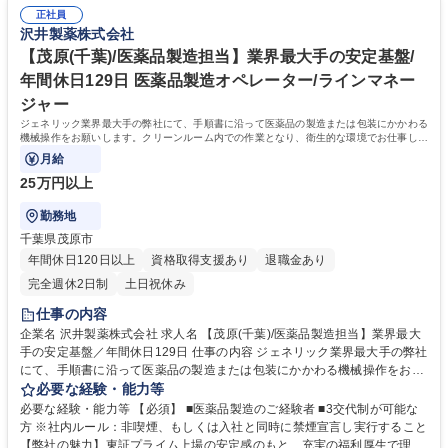
利厚生で理想のワークライフバランスを実現できます。年間休日129日に
正社員
加え、有給休暇取得率は約8割と高く、住宅手当や家族手当も充実。未経
沢井製薬株式会社
験でも安心の教育体制と、育休復職率ほぼ100％の「人を大切にする文
化」が自慢です。長く腰を据えて働ける環境が整っています。 学歴・資格
【茂原(千葉)/医薬品製造担当】業界最大手の安定基盤/
学歴：大学院 大学 高専 短大 専修学校 高校 語学力： 資格：
年間休日129日 医薬品製造オペレーター/ラインマネー
ジャー
ジェネリック業界最大手の弊社にて、手順書に沿って医薬品の製造または包装にかかわる
機械操作をお願いします。クリーンルーム内での作業となり、衛生的な環境でお仕事して
いただけます。
月給
25万円以上
勤務地
千葉県茂原市
年間休日120日以上
資格取得支援あり
退職金あり
完全週休2日制
土日祝休み
仕事の内容
企業名 沢井製薬株式会社 求人名 【茂原(千葉)/医薬品製造担当】業界最大
手の安定基盤／年間休日129日 仕事の内容 ジェネリック業界最大手の弊社
にて、手順書に沿って医薬品の製造または包装にかかわる機械操作をお願
いします。クリーンルーム内での作業となり、衛生的な環境でお仕事して
必要な経験・能力等
いただけます。 【入社後について】 入社後は約半年にわたり研修を実施
必要な経験・能力等 【必須】 ■医薬品製造のご経験者 ■3交代制が可能な
します。入社前の段階では専門的な知識は不要です。医薬品製造を通じて
方 ※社内ルール：非喫煙、もしくは入社と同時に禁煙宣言し実行すること
社会貢献したいという意欲のある方はぜひご応募ください！ 【採用背景】
【弊社の魅力】東証プライム上場の安定感のもと、充実の福利厚生で理想