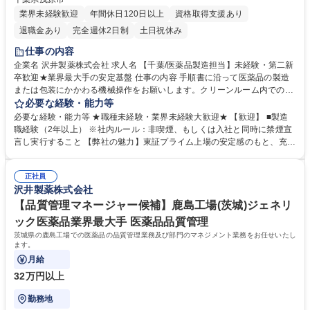
業界未経験歓迎
年間休日120日以上
資格取得支援あり
退職金あり
完全週休2日制
土日祝休み
仕事の内容
企業名 沢井製薬株式会社 求人名 【千葉/医薬品製造担当】未経験・第二新
卒歓迎★業界最大手の安定基盤 仕事の内容 手順書に沿って医薬品の製造
または包装にかかわる機械操作をお願いします。クリーンルーム内での作
業となり、衛生的な環境でお仕事していただけます。 【入社後について】
必要な経験・能力等
入社後は約半年にわたり研修を実施します。入社前の段階では専門的な知
必要な経験・能力等 ★職種未経験・業界未経験大歓迎★ 【歓迎】 ■製造
識は不要です。医薬品製造を通じて社会貢献したいという意欲のある方は
職経験（2年以上） ※社内ルール：非喫煙、もしくは入社と同時に禁煙宣
ぜひご応募ください！ 【採用背景】事業拡大・生産量増加に伴い人員強化
言し実行すること 【弊社の魅力】東証プライム上場の安定感のもと、充実
募集職種 【千葉/医薬品製造担当】未経験・第二新卒歓迎★業界最大手の
の福利厚生で理想のワークライフバランスを実現できます。年間休日125
安定基盤
日以上に加え、有給休暇取得率は約8割と高く、住宅手当や家族手当も充
正社員
実。未経験でも安心の教育体制と、育休復職率ほぼ100％の「人を大切に
沢井製薬株式会社
する文化」が自慢です。長く腰を据えて働ける環境が整っています。 学
歴・資格 学歴：大学院 大学 高専 短大 専修学校 高校 語学力： 資格：
【品質管理マネージャー候補】鹿島工場(茨城)ジェネリ
ック医薬品業界最大手 医薬品品質管理
茨城県の鹿島工場での医薬品の品質管理業務及び部門のマネジメント業務をお任せいたし
ます。
月給
32万円以上
勤務地