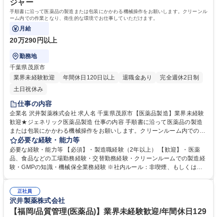
ジャー
手順書に沿って医薬品の製造または包装にかかわる機械操作をお願いします。クリーンル
ーム内での作業となり、衛生的な環境でお仕事していただけます。
月給
20万290円以上
勤務地
千葉県茂原市
業界未経験歓迎
年間休日120日以上
退職金あり
完全週休2日制
土日祝休み
仕事の内容
企業名 沢井製薬株式会社 求人名 千葉県茂原市【医薬品製造】業界未経験
歓迎★ジェネリック医薬品製造 仕事の内容 手順書に沿って医薬品の製造
または包装にかかわる機械操作をお願いします。クリーンルーム内での作
業となり、衛生的な環境でお仕事していただけます。 入社後は約半年にわ
必要な経験・能力等
たり研修を実施します。入社前の段階では専門的な知識は不要です。 医薬
必要な経験・能力等 【必須】・製造職経験（2年以上） 【歓迎】・医薬
品製造を通じて社会貢献したいという意欲のある方はぜひ応募をご検討く
品、食品などの工場勤務経験・交替勤務経験・クリーンルームでの製造経
ださい。 募集職種 千葉県茂原市【医薬品製造】業界未経験歓迎★ジェネ
験・GMPの知識・機械保全業務経験 ※社内ルール：非喫煙、もしくは入
リック医薬品製造
社と同時に禁煙宣言し実行すること 【魅力】◆口腔内崩壊錠でありかつ徐
放性と強度も持ち合わせた錠剤の発売や水なしでも飲める睡眠導入剤(OD
正社員
錠)の開発など付加価値の高い製品展開と特許戦略に長け、高利益率を維
沢井製薬株式会社
持。全国6工場・業界最大規模の総敷地面積で万全の安定供給体制を確
立。約800品目もの製品を供給。 ◆149種の通信教育(会社補助最大85%)
【福岡/品質管理(医薬品)】業界未経験歓迎/年間休日129