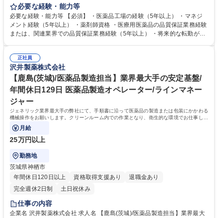
戦略・目標・計画を策定していただくと共に、管轄組織の設計に関与し、
必要な経験・能力等
課の目標管理、部門全体の人材育成を通じて組織をあ るべき方向にリード
必要な経験・能力等 【必須】 ・医薬品工場の経験（5年以上） ・マネジ
し、組織力を最大限発揮いただくことを期待します。 具体的には医療用医
メント経験（5年以上） ・薬剤師資格 ・医療用医薬品の品質保証業務経験
薬品工場における医薬品の品質保証部門の統括、マネジメント業務・工場
または、関連業界での品質保証業務経験（5年以上） ・将来的な転勤が可
での品質保証業務（GMP管理業務、品質情報対応、供給業者の監査、委託
能な方 【歓迎】 ・医薬品製造業における品質部門長経験（5年以上） 学
先対応等）・グループメンバーの進捗管理や指導・育成等を担っていただ
歴・資格 学歴：大学院 大学 語学力： 資格：薬剤師
きます。 募集職種 【兵庫県三田市/品質保証部長】ベテラン歓迎★国内最
正社員
沢井製薬株式会社
大手ジェネリックメーカー
【鹿島(茨城)/医薬品製造担当】業界最大手の安定基盤/
年間休日129日 医薬品製造オペレーター/ラインマネー
ジャー
ジェネリック業界最大手の弊社にて、手順書に沿って医薬品の製造または包装にかかわる
機械操作をお願いします。クリーンルーム内での作業となり、衛生的な環境でお仕事して
いただけます。
月給
25万円以上
勤務地
茨城県神栖市
年間休日120日以上
資格取得支援あり
退職金あり
完全週休2日制
土日祝休み
仕事の内容
企業名 沢井製薬株式会社 求人名 【鹿島(茨城)/医薬品製造担当】業界最大