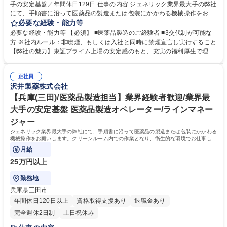
手の安定基盤／年間休日129日 仕事の内容 ジェネリック業界最大手の弊社
にて、手順書に沿って医薬品の製造または包装にかかわる機械操作をお願
いします。クリーンルーム内での作業となり、衛生的な環境でお仕事して
必要な経験・能力等
いただけます。 【入社後について】 入社後は約半年にわたり研修を実施
必要な経験・能力等 【必須】 ■医薬品製造のご経験者 ■3交代制が可能な
します。入社前の段階では専門的な知識は不要です。医薬品製造を通じて
方 ※社内ルール：非喫煙、もしくは入社と同時に禁煙宣言し実行すること
社会貢献したいという意欲のある方はぜひご応募ください！ 【採用背景】
【弊社の魅力】東証プライム上場の安定感のもと、充実の福利厚生で理想
事業拡大・生産量増加に伴い人員強化 募集職種 【鹿島(茨城)/医薬品製造
のワークライフバランスを実現できます。年間休日125日以上に加え、有
担当】業界最大手の安定基盤／年間休日129日
給休暇取得率は約8割と高く、住宅手当や家族手当も充実。未経験でも安
正社員
心の教育体制と、育休復職率ほぼ100％の「人を大切にする文化」が自慢
沢井製薬株式会社
です。長く腰を据えて働ける環境が整っています。 学歴・資格 学歴：大
学院 大学 高専 短大 専修学校 高校 語学力： 資格：
【兵庫(三田)/医薬品製造担当】業界経験者歓迎/業界最
大手の安定基盤 医薬品製造オペレーター/ラインマネー
ジャー
ジェネリック業界最大手の弊社にて、手順書に沿って医薬品の製造または包装にかかわる
機械操作をお願いします。クリーンルーム内での作業となり、衛生的な環境でお仕事して
いただけます。
月給
25万円以上
勤務地
兵庫県三田市
年間休日120日以上
資格取得支援あり
退職金あり
完全週休2日制
土日祝休み