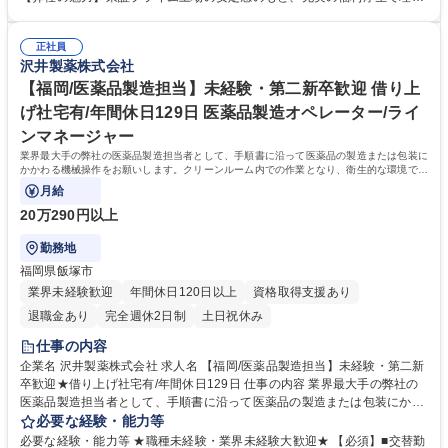
事業拡大・生産量増加に伴い人員強化 募集職種 【茂原(千葉)/医薬品製造
のワークライフバランスを実現できます。年間休日125日以上に加え、有
担当】業界最大手の安定基盤／年間休日129日
給休暇取得率は約8割と高く、住宅手当や家族手当も充実。未経験でも安
正社員
心の教育体制と、育休復職率ほぼ100％の「人を大切にする文化」が自慢
沢井製薬株式会社
です。長く腰を据えて働ける環境が整っています。 学歴・資格 学歴：大
学院 大学 高専 短大 専修学校 高校 語学力： 資格：
【福岡/医薬品製造担当】未経験・第二新卒歓迎 借り上
げ社宅有/年間休日129日 医薬品製造オペレーター/ライ
ンマネージャー
業界最大手の弊社の医薬品製造担当者として、手順書に沿って医薬品の製造または包装に
かかわる機械操作をお願いします。クリーンルーム内での作業となり、衛生的な環境でお
仕事していただけます。
月給
20万290円以上
勤務地
福岡県飯塚市
業界未経験歓迎
年間休日120日以上
資格取得支援あり
退職金あり
完全週休2日制
土日祝休み
仕事の内容
企業名 沢井製薬株式会社 求人名 【福岡/医薬品製造担当】未経験・第二新
卒歓迎★借り上げ社宅有/年間休日129日 仕事の内容 業界最大手の弊社の
医薬品製造担当者として、手順書に沿って医薬品の製造または包装にかか
わる機械操作をお願いします。クリーンルーム内での作業となり、衛生的
必要な経験・能力等
な環境でお仕事していただけます。 【入社後について】 入社後は約半年
必要な経験・能力等 ★職種未経験・業界未経験大歓迎★ 【必須】■交替勤