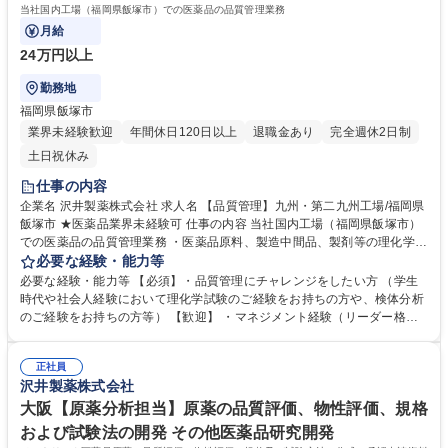
当社国内工場（福岡県飯塚市）での医薬品の品質管理業務
月給
24万円以上
勤務地
福岡県飯塚市
業界未経験歓迎
年間休日120日以上
退職金あり
完全週休2日制
土日祝休み
仕事の内容
企業名 沢井製薬株式会社 求人名 【品質管理】九州・第二九州工場/福岡県
飯塚市 ★医薬品業界未経験可 仕事の内容 当社国内工場（福岡県飯塚市）
での医薬品の品質管理業務 ・医薬品原料、製造中間品、製剤等の理化学試
験及び機器分析業務等 ・試験記録、報告書の作成 ・使用機器の保守点検
必要な経験・能力等
募集職種 【品質管理】九州・第二九州工場/福岡県飯塚市 ★医薬品業界未
必要な経験・能力等 【必須】・品質管理にチャレンジをしたい方 （学生
経験可
時代や社会人経験において理化学試験のご経験をお持ちの方や、検体分析
のご経験をお持ちの方等） 【歓迎】 ・マネジメント経験（リーダー格含
む） ・医療用医薬品の品質管理業務経験 ・品質管理システム（LIMS）の
経験 ・医薬品などの製剤開発経験 ・HPLC、GCの使用経験のある方 学
正社員
歴・資格 学歴：大学院 大学 高専 語学力： 資格：
沢井製薬株式会社
大阪【原薬分析担当】原薬の品質評価、物性評価、規格
および試験法の開発 その他医薬品研究開発