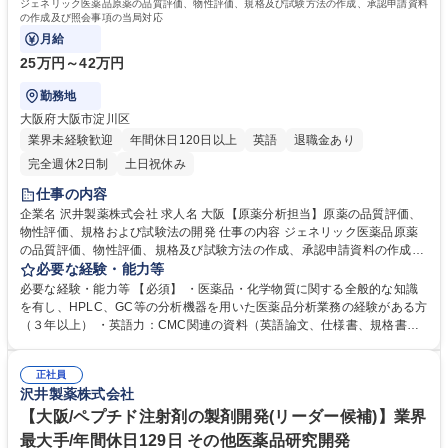
ジェネリック医薬品原薬の品質評価、物性評価、規格及び試験方法の作成、承認申請資料
の作成及び照会事項の当局対応
月給
25万円～42万円
勤務地
大阪府大阪市淀川区
業界未経験歓迎
年間休日120日以上
英語
退職金あり
完全週休2日制
土日祝休み
仕事の内容
企業名 沢井製薬株式会社 求人名 大阪【原薬分析担当】原薬の品質評価、
物性評価、規格および試験法の開発 仕事の内容 ジェネリック医薬品原薬
の品質評価、物性評価、規格及び試験方法の作成、承認申請資料の作成及
び照会事項の当局対応 【短期的にお任せしたい業務】医薬品原薬の品質・
必要な経験・能力等
物性評価、試験法開発、承認申請書の作成及び照会事項の当局対応 【長期
必要な経験・能力等 【必須】 ・医薬品・化学物質に関する全般的な知識
的にお任せしたい業務】最新の科学技術やレギュレーションの理解に基づ
を有し、HPLC、GC等の分析機器を用いた医薬品分析業務の経験がある方
いた医薬品開発における新規評価法の開発。ジェネリック医薬品の品質リ
（３年以上） ・英語力：CMC関連の資料（英語論文、仕様書、規格書な
スクマネジメントと管理戦略の実践や安定供給を達成するための業務改
ど）が読めて理解できるレベル 【歓迎】 ・医薬品原薬の分析研究・試験
善、職場におけるクオリティカルチャー醸成の推進、チームマネジメン
法開発と承認申請の経験がある方 ・ICHガイドラインを始めとしたレギュ
ト。 募集職種 大阪【原薬分析担当】原薬の品質評価、物性評価、規格お
正社員
レーションを理解している方 ・有機化学あるいは原薬製造プロセスの知識
沢井製薬株式会社
よび試験法の開発
がある方 学歴・資格 学歴：大学院 大学 語学力：英語 資格：
【大阪/ペプチド注射剤の製剤開発(リーダー候補)】業界
最大手/年間休日129日 その他医薬品研究開発