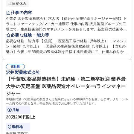
土日祝休み
仕事の内容
企業名 沢井製薬株式会社 求人名 【福井/生産技術部マネージャー候補】ト
ラストファーマテック/マイカー通勤可 仕事の内容 沢井製薬グループの工
場にて、生産技術部門のマネジメントをお任せします。新製品の技術移
転、既存品目の品質改善から組織育成、戦略的な改善活動まで、工場経営
必要な経験・能力等
に近い視点でご活躍いただきます。 【詳細】 (1) 新製品の技術移転業務、
必要な経験・能力等 【必須】・医薬品工場の経験（5年以上） ・マネジメ
スケールアップ対応 (2) 既存品目の品質改善、工程改善等、製剤技術業務
ント経験（5年以上） ・医薬品の生産技術業務経験（5年以上） 【当社の
全般 (3) 組織マネジメント（部下の目標設定、評価、育成） (4) 設備維持
魅力】今後、年55億錠の製造体制を目指す成長組織にて、仕組み作りから
管理および投資予算の策定・執行 募集職種 【福井/生産技術部マネージャ
携われる刺激的な環境で、既存工場の「硬直化した体制」に物足りなさを
ー候補】トラストファーマテック/マイカー通勤可
感じる方に最適です。最大の特徴は、沢井グループの安定感がありつつ、
正社員
立ち上げ期特有の「裁量」があること。現場発信の改善が制度化され、納
沢井製薬株式会社
得感を持って製造に打ち込めます。住宅手当等の実利も厚く、これまでの
経験を停滞させず、市場価値を高められる環境です。 学歴・資格 学歴：
【千葉/医薬品製造担当】未経験・第二新卒歓迎 業界最
大学院 大学 高専 短大 専修学校 高校 語学力： 資格：
大手の安定基盤 医薬品製造オペレーター/ラインマネー
ジャー
手順書に沿って医薬品の製造または包装にかかわる機械操作をお願いします。クリーンル
ーム内での作業となり、衛生的な環境でお仕事していただけます。
月給
20万290円以上
勤務地
千葉県茂原市