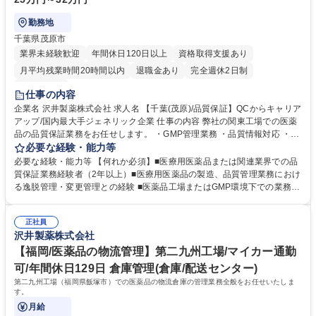
勤務地
千葉県茂原市
業界未経験歓迎
年間休日120日以上
資格取得支援あり
月平均残業時間20時間以内
退職金あり
完全週休2日制
土日祝休み
仕事の内容
企業名 沢井製薬株式会社 求人名 【千葉(茂原)/品質保証】QCからキャリア
アップ/国内最大手ジェネリック企業 仕事の内容 弊社の関東工場での医薬
品の品質保証業務をお任せします。 ・GMP管理業務 ・品質情報対応 ・供
給業者の監査 ・委託先対応 など 【募集の背景】販売品目数の増加に伴
必要な経験・能力等
い、品質保証の部門を強化するための増員採用です。安定供給に強みを持
必要な経験・能力等 【何れか必須】■医療用医薬品または関連業界での品
つ当社において、品質という重要な部分をご担当頂きます。 【働き方】社
質保証業務経験者（2年以上）■医療用医薬品の製造、品質管理業務におけ
員の皆さんの活躍を応援する一番のサポーターでありたいと考え、育児や
る逸脱管理・変更管理との経験 ■医薬品工場またはGMP環境下での業務経
介護というライフイベントにおいて、多様な働き方ができるよう制度を整
験者 ※社内ルール：非喫煙、もしくは入社と同時に禁煙宣言し実行するこ
備・確立しています。 募集職種 【千葉(茂原)/品質保証】QCからキャリア
と 【魅力】◆口腔内崩壊錠でありかつ徐放性と強度も持ち合わせた錠剤の
アップ/国内最大手ジェネリック企業
正社員
発売や水なしでも飲める睡眠導入剤(OD錠)の開発など付加価値の高い製品
沢井製薬株式会社
展開と特許戦略に長け、高利益率を維持。全国6工場・業界最大規模の総
敷地面積で万全の安定供給体制を確立。約780品目もの製品を供給。◆米
【福岡/医薬品の物流管理】第二九州工場/マイカー通勤
国USLを子会社化 ◆149種の通信教育(会社補助最大85%)を受講可能 学
可/年間休日129日 倉庫管理(倉庫/配送センター)
歴・資格 学歴：大学院 大学 高専 語学力： 資格：
第二九州工場（福岡県飯塚市）での医薬品の物流倉庫の管理業務全般をお任せいたしま
す。
月給