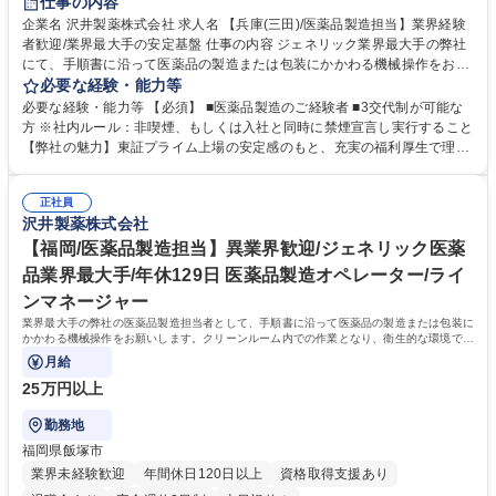
仕事の内容
企業名 沢井製薬株式会社 求人名 【兵庫(三田)/医薬品製造担当】業界経験
者歓迎/業界最大手の安定基盤 仕事の内容 ジェネリック業界最大手の弊社
にて、手順書に沿って医薬品の製造または包装にかかわる機械操作をお願
いします。クリーンルーム内での作業となり、衛生的な環境でお仕事して
必要な経験・能力等
いただけます。 【入社後について】 入社後は約半年にわたり研修を実施
必要な経験・能力等 【必須】 ■医薬品製造のご経験者 ■3交代制が可能な
します。入社前の段階では専門的な知識は不要です。医薬品製造を通じて
方 ※社内ルール：非喫煙、もしくは入社と同時に禁煙宣言し実行すること
社会貢献したいという意欲のある方はぜひご応募ください！ 【採用背景】
【弊社の魅力】東証プライム上場の安定感のもと、充実の福利厚生で理想
事業拡大・生産量増加に伴い人員強化 募集職種 【兵庫(三田)/医薬品製造
のワークライフバランスを実現できます。年間休日125日以上に加え、有
担当】業界経験者歓迎/業界最大手の安定基盤
給休暇取得率は約8割と高く、住宅手当や家族手当も充実。未経験でも安
正社員
心の教育体制と、育休復職率ほぼ100％の「人を大切にする文化」が自慢
沢井製薬株式会社
です。長く腰を据えて働ける環境が整っています。 学歴・資格 学歴：大
学院 大学 高専 短大 専修学校 高校 語学力： 資格：
【福岡/医薬品製造担当】異業界歓迎/ジェネリック医薬
品業界最大手/年休129日 医薬品製造オペレーター/ライ
ンマネージャー
業界最大手の弊社の医薬品製造担当者として、手順書に沿って医薬品の製造または包装に
かかわる機械操作をお願いします。クリーンルーム内での作業となり、衛生的な環境でお
仕事していただけます。
月給
25万円以上
勤務地
福岡県飯塚市
業界未経験歓迎
年間休日120日以上
資格取得支援あり