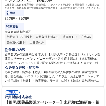
ィングカンパニー 採用人事
生産本部における教育研修、安全衛生、ハラスメント等に関する業務全般 をご担当いた
だきます。特に工場部門での施策検討実施が多く、工場の管理部門と協働していただきま
す。
月給
32万円～50万円
勤務地
大阪府大阪市淀川区
年間休日120日以上
資格取得支援あり
退職金あり
在宅OK
完全週休2日制
土日祝休み
仕事の内容
企業名 沢井製薬株式会社 求人名 【大阪/人事・労務担当】ジェネリック医
薬品のリーディングカンパニー 仕事の内容 生産本部における教育研修、
安全衛生、ハラスメント等に関する業務全般 をご担当いただきます。特に
工場部門での施策検討実施が多く、工場の管理部門と協働していただきま
必要な経験・能力等
す。 【詳細】 ・工場の採用業務 ・安全衛生業務支援、活動内容の企画立
必要な経験・能力等 【必須】 ■製造業での人事労務の経験（特に教育研
案 ・教育研修の企画立案と実施 ・主に工場部門でのハラスメント事案へ
修、安全衛生、ハラスメント対応など、5年以上）および新卒・キャリア
の対応 など 募集職種 【大阪/人事・労務担当】ジェネリック医薬品のリー
の採用経験 【歓迎】 ・教育研修、安全衛生に関する知識や業務経験があ
ディングカンパニー
る方 ・安全管理者、第一種衛生管理者、防火管理者の資格保持者 ・製造
工場での管理業務（総務・庶務・人事労務）経験 ・ヘルスケア業界の知見
正社員
・障がい者雇用の経験または同一職場での就労経験 学歴・資格 学歴：大
沢井製薬株式会社
学院 大学 語学力： 資格：
【福岡/医薬品製造オペレーター】未経験歓迎/研修・福