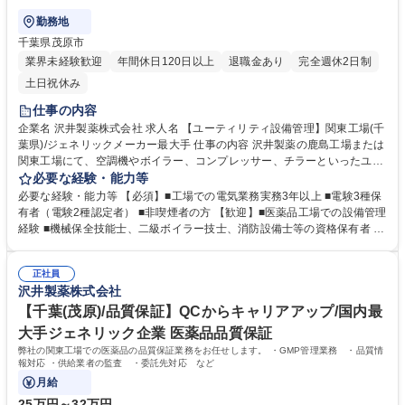
勤務地
千葉県茂原市
業界未経験歓迎
年間休日120日以上
退職金あり
完全週休2日制
土日祝休み
仕事の内容
企業名 沢井製薬株式会社 求人名 【ユーティリティ設備管理】関東工場(千
葉県)/ジェネリックメーカー最大手 仕事の内容 沢井製薬の鹿島工場または
関東工場にて、空調機やボイラー、コンプレッサー、チラーといったユー
ティリティ設備の運転、監視、点検、整備などの保守管理運営業務全般を
必要な経験・能力等
お任せします。 【詳細】 ■空調機、ボイラー、コンプレッサー、チラー等
必要な経験・能力等 【必須】■工場での電気業務実務3年以上 ■電験3種保
のユーティリティ設備の運転・監視・点検・整備実務 ■各設備の中長期計
有者（電験2種認定者） ■非喫煙者の方 【歓迎】■医薬品工場での設備管理
画の作成、実行、解析 ■予算管理などの管理業務全般。 工場の安定稼働を
経験 ■機械保全技能士、二級ボイラー技士、消防設備士等の資格保有者 ■
支えるインフラの維持管理を担う重要ポジションです 募集職種 【ユーテ
CAD（AutoCAD）が扱える方 ■工場での電気、計装メンテナンス経験
ィリティ設備管理】関東工場(千葉県)/ジェネリックメーカー最大手
【魅力】年間休日125日以上でフレックスや社宅制度など、ワークライフ
正社員
バランスを大切にしながら、長期勤続によるキャリア形成を図れます。 学
沢井製薬株式会社
歴・資格 学歴：大学院 大学 高専 高校 語学力： 資格：第三種電気主任技
術者
【千葉(茂原)/品質保証】QCからキャリアアップ/国内最
大手ジェネリック企業 医薬品品質保証
弊社の関東工場での医薬品の品質保証業務をお任せします。 ・GMP管理業務 ・品質情
報対応 ・供給業者の監査 ・委託先対応 など
月給
25万円～32万円