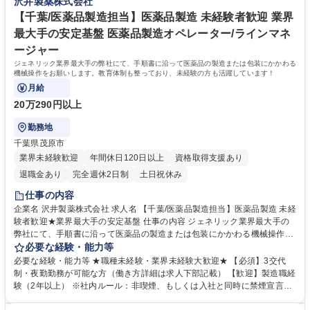
沢井製薬株式会社
おり、ワークライフバランスを保ちながら長期的に活躍できる環境が整っ
【千葉/医薬品製造担当】医薬品製造 未経験者歓迎 業界
ています。 学歴・資格 学歴：大学院 大学 高専 語学力： 資格：
最大手の安定基盤 医薬品製造オペレーター/ラインマネ
ージャー
ジェネリック業界最大手の弊社にて、手順書に沿って医薬品の製造または包装にかかわる
機械操作をお願いします。教育体制も整っており、未経験の方も活躍しています！
月給
20万290円以上
勤務地
千葉県茂原市
業界未経験歓迎
年間休日120日以上
資格取得支援あり
退職金あり
完全週休2日制
土日祝休み
仕事の内容
企業名 沢井製薬株式会社 求人名 【千葉/医薬品製造担当】医薬品製造 未経
験者歓迎★業界最大手の安定基盤 仕事の内容 ジェネリック業界最大手の
弊社にて、手順書に沿って医薬品の製造または包装にかかわる機械操作を
お願いします。教育体制も整っており、未経験の方も活躍しています！
必要な経験・能力等
【入社後について】 入社後は約半年にわたり研修を実施します。入社前の
必要な経験・能力等 ★職種未経験・業界未経験大歓迎★ 【必須】3交代
段階では専門的な知識は不要です。医薬品製造を通じて社会貢献したいと
制・夜勤勤務が可能な方（働き方詳細は求人下部記載） 【歓迎】製造職経
いう意欲のある方はぜひご応募ください！ 【採用背景】事業拡大・生産量
験（2年以上） ※社内ルール：非喫煙、もしくは入社と同時に禁煙宣言し
増加に伴い人員強化 募集職種 【千葉/医薬品製造担当】医薬品製造 未経験
実行すること 【弊社の魅力】東証プライム上場の安定感のもと、充実の福
者歓迎★業界最大手の安定基盤