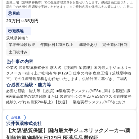
鹿島工場（茨城県神栖市）での生産管理業務をお任せいたします。供給計画に基づき、工
場内での各種生産調整を実施いただきます。※ご経験内容や保有スキル等により、ご担当
いただく詳細業務を検討いたします。
月給
23万円～35万円
勤務地
茨城県神栖市
業界未経験歓迎
年間休日120日以上
退職金あり
完全週休2日制
土日祝休み
仕事の内容
企業名 沢井製薬株式会社 求人名 【茨城/生産管理】国内最大手ジェネリッ
クメーカー/借り上げ社宅有/年休129日 仕事の内容 鹿島工場（茨城県神栖
市）での生産管理業務をお任せいたします。供給計画に基づき、工場内で
の各種生産調整を実施いただきます。※ご経験内容や保有スキル等によ
必要な経験・能力等
り、ご担当いただく詳細業務を検討いたします。 【詳細】 ・生産計画の
必要な経験・能力等 【必須】■製造実行システム(MES)に関する基礎知識
調整（原薬入荷～バルク転送～製品出荷、所要確認、受託品関連） ・原価
■医薬品業界の製造経験 または 製造実行システム(MES)のマスタ管理業務
管理（月次処理、期末棚卸、業務監査対応、廃棄処理、予算関連） ・シス
経験(いずれも目安2年以上) 【歓迎】・製造実行システム(MES)における
テムの運用管理（SAP、MES、マニュアル管理） ・他部署との調整業務
運用管理対応経験 ・複数システムの運用管理対応経験 ・GMPに関する基
（製造部門、品質部門、管理部門、本社） 募集職種 【茨城/生産管理】国
礎知識 ・システム導入または刷新プロジェクト経験 (製造実行システム(M
内最大手ジェネリックメーカー/借り上げ社宅有/年休129日
正社員
ES)以外も可) ・ラインリーダー(班長)相当の経験 学歴・資格 学歴：大学
沢井製薬株式会社
院 大学 高専 短大 専修学校 高校 語学力： 資格：
【大阪/品質保証】国内最大手ジェネリックメーカー/薬
剤師歓迎/年間休日129日 医薬品品質保証