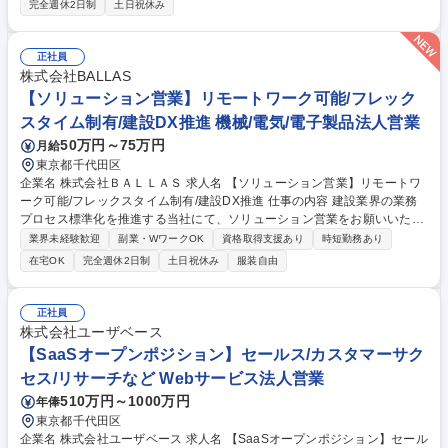
完全週休2日制
土日祝休み
細】社会インフラの一部を担うキャッシュレス決済のプラットフォーマー
として、決済事業者（銀行系、カード会社）やポイント系事業者と協業し
ながら、決済ソリューションの導入提案を行ないます。キャッシュレス決
正社員
済端末や次世代の決済サービスを生み出し、世の中に届けるソリューショ
株式会社BALLAS
ン営業担当者を募集いたします。 【入社後】OJTを設定し、実践の中で知
【ソリューション営業】リモートワーク可能/フレック
識習得をしていただきます。 募集職種 未経験歓迎【ソリューション営業/
スタイム制有/建設DX推進 機械/電気/電子製品法人営業
GMOグループ】急成長FinTech/在宅勤務可
50万円～75万円
月給
東京都千代田区
企業名 株式会社ＢＡＬＬＡＳ 求人名 【ソリューション営業】リモートワ
ーク可能/フレックスタイム制有/建設DX推進 仕事の内容 建設業界の業務
プロセス標準化を推進する当社にて、ソリューション営業をお願いいたし
ます。顧客課題を理解し自社アセットを活用した業務改善を提案します。
業界未経験歓迎
副業・WワークOK
資格取得支援あり
時短勤務あり
■顧客課題の発見およびソリューション提案 ■自社アセットを活用した業
在宅OK
完全週休2日制
土日祝休み
服装自由
務改善とコスト最適化 ■営業活動で得た顧客の声に基づく新機能やサービ
ス開発推進 ■組織拡大に向けた営業プロセスの標準化とデータ活用の仕組
みづくり 【仕事の魅力】顧客の業務改善を通じて業界変革を牽引できま
正社員
す。組織の仕組みづくりに挑める環境です。 募集職種 【ソリューション
株式会社ユーザベース
営業】リモートワーク可能/フレックスタイム制有/建設DX推進
【SaaSオープンポジション】セールス/カスタマーサク
セス/リサーチなど Webサービス法人営業
510万円～1000万円
年俸
東京都千代田区
企業名 株式会社ユーザベース 求人名 【SaaSオープンポジション】セール