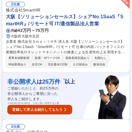
るスケジュール・予算・KPI管理など総合プロデュース ■クーポンやデジ
正社員
タル広告等を複合的に組み合わせた効果的なソリューション提供 募集職種
株式会社SmartHR
【営業】Vポイント会員データ等を活用した法人向けマーケティング支援
大阪【ソリューションセールス】シェアNo.1SaaS『S
martHR』/リモート可 IT/通信製品法人営業
42万円～75万円
月給
大阪府大阪市北区
企業名 株式会社ＳｍａｒｔＨＲ 求人名 大阪【ソリューションセールス】
シェアNo.1SaaS『SmartHR』/リモート可 仕事の内容 バックオフィスの
業務効率化やタレントマネジメントの推進による生産性向上を実現するS
martHRにて、初回商談～導入までのセールス業務を担当いただきます。
業界未経験歓迎
副業・WワークOK
資格取得支援あり
転勤なし
【業務内容】 ■インサイドセールスが初回商談まで獲得した見込み顧客へ
時短勤務あり
在宅OK
完全週休2日制
土日祝休み
服装自由
の提案および受注導入までのクロージング ■顧客の経営課題に紐づく人事
労務課題のヒアリングと解決策提示 ■SmartHRが提供している他サービス
（マルチプロダクト）を活用した業務効率化およびデータ活用提案 ■企業
※
非公開求人
25
万件
は
以上
の成長規模に応じた戦略立案と実行、PDCAによる改善 募集職種 大阪
ご登録いただくと、約
25
万件の
【ソリューションセールス】シェアNo.1SaaS『SmartHR』/リモート可
非公開求人からご希望に沿った
求人をご紹介します。
※
2026年3月31日時点 ※求人数＝採用予定人数
登録して求人を紹介してもらう
正社員