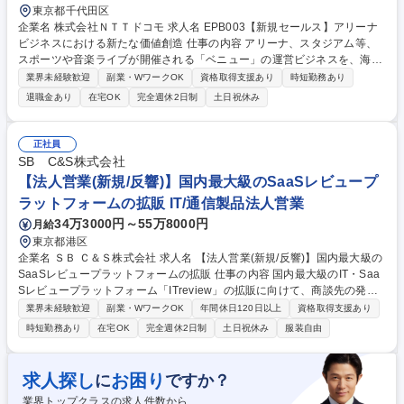
東京都千代田区
企業名 株式会社ＮＴＴドコモ 求人名 EPB003【新規セールス】アリーナ
ビジネスにおける新たな価値創造 仕事の内容 アリーナ、スタジアム等、
スポーツや音楽ライブが開催される「ベニュー」の運営ビジネスを、海外
のアリーナ運営事業者やスポーツコンテンツホルダー等との協業によって
業界未経験歓迎
副業・WワークOK
資格取得支援あり
時短勤務あり
立ち上げていくことがミッションです。 ・ドコモが運営管理するアリーナ
退職金あり
在宅OK
完全週休2日制
土日祝休み
において、施設のスポンサー販売・営業業務の管理 ・ドコモが運営管理す
るアリーナのホスピタリティ企画やスポンサーメニューとセットでの営業
管理 ※今回のポジションでは、採用数年後管理するアリーナ運営会社への
正社員
出向を想定しています。 募集職種 EPB003【新規セールス】アリーナビジ
SB C&S株式会社
ネスにおける新たな価値創造
【法人営業(新規/反響)】国内最大級のSaaSレビュープ
ラットフォームの拡販 IT/通信製品法人営業
34万3000円～55万8000円
月給
東京都港区
企業名 ＳＢ Ｃ＆Ｓ株式会社 求人名 【法人営業(新規/反響)】国内最大級の
SaaSレビュープラットフォームの拡販 仕事の内容 国内最大級のIT・Saa
Sレビュープラットフォーム「ITreview」の拡販に向けて、商談先の発掘
および初回商談から受注までの営業・提案活動をお任せします。リストを
業界未経験歓迎
副業・WワークOK
年間休日120日以上
資格取得支援あり
ただ上からなぞるような新規架電はありません。 【詳細】既存顧客やカス
時短勤務あり
在宅OK
完全週休2日制
土日祝休み
服装自由
タマーサクセスからの紹介を通じて発掘した新規顧客に対して、所感提案
から受注まをお任せします。（その後についてはカスタマーサクセスへト
ス） IT/SaaSプロダクトのベンダー企業のマーケ/プロダクト責任者などに
求人探し
お困り
に
ですか？
向けて商談をお任せします。顧客の事業課題や業務課題をヒアリングし、
業界トップクラスの求人件数から