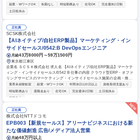
集します。顧客開拓・顧客育成・活用支援のいずれかのポジションで社会
副業・WワークOK
転勤なし
時短勤務あり
在宅OK
完全週休2日制
課題解決と事業成長に貢献していただきます。 福祉施設が抱える課題に対
土日祝休み
し業界特化型のSaaS（クラウドで提供されるソフトウェア）を活用し、
業務効率化やサービス向上を支援■新規顧客への導入提案を行うフィール
ドセールス■見込み顧客の創出と育成を担うインサイドセールス■導入後の
正社員
定着・活用支援を行うカスタマーサクセスのいずれかに配属されます。困
SCSK株式会社
難を抱える人と環境の両方にアプローチし、社会の障害をなくすプラット
【AIネイティブ/自社ERP製品】マーケティング・イン
フォーム事業のグロースに貢献頂きます。 募集職種 【セールス/オープン
サイドセールス/0542:B DevOpsエンジニア
ポジション】プライム上場/転勤無/フレックス/在宅勤務可
43万8000円～59万1500円
月給
東京都江東区
企業名 ＳＣＳＫ株式会社 求人名 【AIネイティブ/自社ERP製品】マーケテ
ィング・インサイドセールス/0542:B 仕事の内容 クラウド型ERP・オファ
リングサービスのマーケティング・インサイドセールス施策の企画・推進
をお任せします。ご希望を踏まえ将来的には施策の幅を広げたり、マネジ
業界未経験歓迎
副業・WワークOK
年間休日120日以上
資格取得支援あり
メントや全体戦略に携わることができます。 ・オンライン施策:リスティ
時短勤務あり
退職金あり
在宅OK
完全週休2日制
土日祝休み
ング、ディスプレイ、SNS広告/Webサイト分析、運営、コンテンツ制作/
服装自由
媒体への出稿/動画制作/その他プロモーション・販売促進施策の立案、実
施 ・オフライン施策:新聞、雑誌広告/リアルイベント企画、運営/Webセミ
正社員
ナー企画、運営/新規施策 ・インサイドセールス施策:コール、ナーチャリ
株式会社NTTドコモ
ング、営業連携/ホワイトペーパー・コラム制作/メルマガ企画・推進/外部
EPB003【新規セールス】アリーナビジネスにおける新
パートナー連携・マネジメント 募集職種 【AIネイティブ/自社ERP製品】
マーケティング・インサイドセールス/0542:B
たな価値創造 広告/メディア法人営業
48万円以上
月給