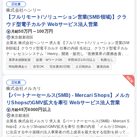
正社員
株式会社ヘンリー
【フルリモート/ソリューション営業(SMB領域)】クラ
ウド型電子カルテ Webサービス法人営業
50万円～100万円
月給
東京都新宿区
企業名 株式会社ヘンリー 求人名 【フルリモート/ソリューション営業(SM
B領域)】クラウド型電子カルテ 仕事の内容 当社は、クラウド型電子カル
テ・レセコンシステム「Henry」開発・販売し「医療業界の業務改善」に
取り組んでいます。そんな当社にて、中小病院向けの新規開拓営業をご担
業界未経験歓迎
副業・WワークOK
年間休日120日以上
転勤なし
当いただきます。 インバウンドリードを中心に、病院の経営課題を特定
時短勤務あり
在宅OK
完全週休2日制
土日祝休み
服装自由
し、IT導入による業務改善や経営ビジョンの実現に向けたソリューション
提案を行います。 【具体的には】 ■リード・問合せへの対応 ■経営層への
課題解決型提案 ■学内合意形成の推進 ■製品開発へのフィードバック 契約
正社員
後は導入コンサルタントが引き継ぐため、商談に注力可能です。 募集職種
株式会社メルカリ
【フルリモート/ソリューション営業(SMB領域)】クラウド型電子カルテ
【パートナーセールス(SMB) - Mercari Shops】メルカ
リShopsのGMV拡大を牽引 Webサービス法人営業
49万6000円以上
月給
東京都港区
企業名 株式会社メルカリ 求人名 【パートナーセールス(SMB) - Mercari S
hops】メルカリShopsのGMV拡大を牽引 仕事の内容 「メルカリShops」
に出店する中小規模の法人事業者の売上成長を最大化する役割を担ってい