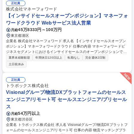
修正できないところ、当プロダクトでは、「見たまま編集」機能で新規ペ
正社員
ージの作成やよくある更新作業をスピーディーに実施できたり、過去2,60
株式会社マネーフォワード
0社以上の実績から導き出したページテンプレートも用意しているため、
【インサイドセールスオープンポジション】マネーフォ
ワンクリックでDLし、手軽に編集できます。 募集職種 【Web提案営業】
ワードクラウド Webサービス法人営業
新規構築・リニューアルをまるごと提案/プライム上場G
45万8333円～100万円
月給
東京都港区
企業名 株式会社マネーフォワード 求人名 【インサイドセールスオープン
ポジション】マネーフォワードクラウド 仕事の内容 マネーフォワードビ
ジネスセグメントにおけるインサイドセールスのオープンポジションで
す。ご経験や適性に応じて、各事業部（ERP、HR、SMB等）の最適なポ
業界未経験歓迎
年間休日120日以上
転勤なし
完全週休2日制
ジションをご提案します。 【具体的な業務（配属先により異なる）】 ■マ
土日祝休み
ーケティングが獲得したリードに対する架電、ヒアリング、商談創出 ■顧
客の事業課題や潜在的ニーズの抽出、最適なプロダクトの一次提案 ■顧客
データの分析およびマーケティング、フィールドセールスへのフィードバ
正社員
ック ■効果的なアプローチ手法の設計、プロセス改善による仕組み化 ※単
トラボックス株式会社
なるアポイント獲得ではなく、事業のトップラインを牽引する戦略部門で
Visionalグループ/物流DXプラットフォームのセールス
す。 募集職種 【インサイドセールスオープンポジション】マネーフォワ
エンジニア/リモート可 セールスエンジニア/プリセール
ードクラウド
ス
54万円以上
月給
東京都渋谷区
企業名 トラボックス株式会社 求人名 Visionalグループ/物流DXプラットフ
ォームのセールスエンジニア/リモート可 仕事の内容 物流マッチングプラ