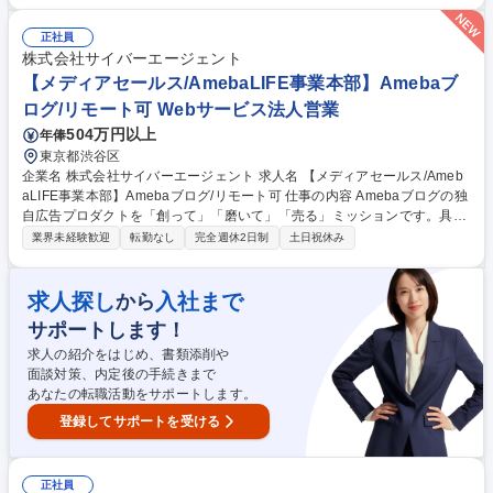
を担うポジションです。 【具体的には】■クライアント課題に応じた広
告・ソリューション提案営業■新規開拓～既存顧客の深耕営業■案件進行・
正社員
社内外関係者との調整・実行ディレクション■広告商品企画・開発■営業チ
株式会社サイバーエージェント
ームマネジメント 等 募集職種 【東京/セールスポジション/AmebaLIFE事
【メディアセールス/AmebaLIFE事業本部】Amebaブ
業本部】ユーザー体験の向上を支援
ログ/リモート可 Webサービス法人営業
504万円以上
年俸
東京都渋谷区
企業名 株式会社サイバーエージェント 求人名 【メディアセールス/Ameb
aLIFE事業本部】Amebaブログ/リモート可 仕事の内容 Amebaブログの独
自広告プロダクトを「創って」「磨いて」「売る」ミッションです。具体
的な業務ついては下記。 ■Ameba独自の広告プロダクト群をより多くの広
業界未経験歓迎
転勤なし
完全週休2日制
土日祝休み
告主に波及。 ■数億～数十億の収益創出で事業・組織をリード■広告マー
ケットの動きを見極めた新たな広告商品の開発■外部パートナーとの連携/
提携を通じて販路の構築/拡大■マーケット視点からブロガー/メディア企画
求人探し
入社まで
から
の提案・実行 【Ameba独自の広告プロダクト】ブロガーコンテンツを核
サポートします！
に、フルファネルで展開しています■AIマーケティング広告、リテール/販
促、ブロガータイアップ広告、編集タイアップ広告、ディスプレイ広告 等
求人の紹介をはじめ、書類添削や
募集職種 【メディアセールス/AmebaLIFE事業本部】Amebaブログ/リモ
面談対策、内定後の手続きまで
ート可
あなたの転職活動をサポートします。
登録してサポートを受ける
正社員