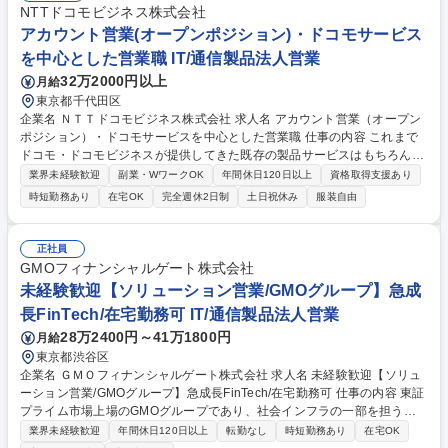
NTTドコモビジネス株式会社
アカウント営業(オープンポジション)・ドコモサービス
を中心とした営業職 IT/通信製品法人営業
32万2000円以上
月給
東京都千代田区
企業名 ＮＴＴドコモビジネス株式会社 求人名 アカウント営業（オープン
ポジション）・ドコモサービスを中心とした営業職 仕事の内容 これまで
ドコモ・ドコモビジネスが提供してきた既存の製品サービスはもちろんで
すが、組み合わせることで全く新しいサービスを創造し、顧客のビジネス
業界未経験歓迎
副業・WワークOK
年間休日120日以上
資格取得支援あり
拡大に貢献することに全社を挙げて取り組んでおります。 弊社外での知識
時短勤務あり
在宅OK
完全週休2日制
土日祝休み
服装自由
やご経験を活かし、ぜひ既存の枠に囚われない新しい領域でのビジネスを
創出していただきたいと考えております。 ■DX実現・課題解決の提案：デ
ータ回線、IT基盤、クラウド、セキュリティ、SaaSサービスなどを活用
正社員
し、新規提案および新規案件の開拓。 ■協業・共創ビジネスの創出：ドコ
GMOフィナンシャルゲート株式会社
モグループの保有する技術や情報と、顧客企業の強みを組み合わせ、全く
未経験歓迎【ソリューション営業/GMOグループ】急成
新しい顧客の新しいビジネスの創出を推進。 募集職種 アカウント営業
長FinTech/在宅勤務可 IT/通信製品法人営業
（オープンポジション）・ドコモサービスを中心とした営業職
28万2400円～41万1800円
月給
東京都渋谷区
企業名 ＧＭＯフィナンシャルゲート株式会社 求人名 未経験歓迎【ソリュ
ーション営業/GMOグループ】急成長FinTech/在宅勤務可 仕事の内容 東証
プライム市場上場のGMOグループであり、社会インフラの一部を担うキ
ャッシュレス決済のプラットフォーマーとして、キャッシュレス決済端末
業界未経験歓迎
年間休日120日以上
転勤なし
時短勤務あり
在宅OK
及び決済サービスの導入提案・フォローをお任せします！ 【業務内容詳