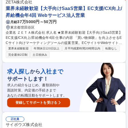
したサービスの改善点の社内共有およびフィードバック 【業務内容の変更
ZETA株式会社
範囲】会社の定める業務 募集職種 【東京/エンタープライズ営業(新規領
業界未経験歓迎【大手向けSaaS営業】EC支援/CX向上/
域)】フレックス/制度充実◎
昇給機会年4回 Webサービス法人営業
37万5000円～50万円
月給
東京都世田谷区
企業名 ＺＥＴＡ株式会社 求人名 ★業界未経験歓迎【大手向けSaaS営業】
EC支援/CX向上/昇給機会年4回 仕事の内容 「買い物体験」を向上させるE
Cサイト向けマーケティングツールの提案営業。ECサイトやWebサイトを
運営する企業に対し、課題とニーズを的確にヒアリングし、改善に向けて
業界未経験歓迎
年間休日120日以上
月平均残業時間20時間以内
転勤なし
提案を実施していきます。 ・大手企業の社長や役員など、決裁権を持つ層
完全週休2日制
土日祝休み
への商談や提案 ・社内エンジニアと密に連携したフルカスタム製品の企画
提案 ・導入後の顧客フォロー、アップセル提案 ★早期から裁量を持ち活
躍できる環境。プロセスも含め正当評価され昇給チャンス有。入社1年で
求人探し
入社まで
から
リーダー登用など早期ステップアップも可能です。 【導入先】資生堂ジャ
サポートします！
パン株式会社、株式会社ユナイテッドアローズ、パナソニック株式会社、
等 募集職種 ★業界未経験歓迎【大手向けSaaS営業】EC支援/CX向上/昇
求人の紹介をはじめ、書類添削や
給機会年4回
面談対策、内定後の手続きまで
あなたの転職活動をサポートします。
登録してサポートを受ける
正社員
サイボウズ株式会社