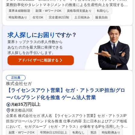
業務効率化やタレントマネジメントの推進による生産性向上を実現するS
martHRにて、初回商談～導入までのセールス業務を担当いただきます。
業界未経験歓迎
副業・WワークOK
資格取得支援あり
転勤なし
【業務内容】 ■インサイドセールスが初回商談まで獲得した見込み顧客へ
時短勤務あり
在宅OK
完全週休2日制
土日祝休み
服装自由
の提案および受注導入までのクロージング ■顧客の経営課題に紐づく人事
労務課題のヒアリングと解決策提示 ■SmartHRが提供している他サービス
（マルチプロダクト）を活用した業務効率化およびデータ活用提案 ■企業
求人探し
お困り
に
ですか？
の成長規模に応じた戦略立案と実行、PDCAによる改善 募集職種 福岡
業界トップクラスの求人件数から
【ソリューションセールス】シェアNo.1SaaS『SmartHR』/リモート可
あなたの力を最大限に発揮できる
求人探しをお手伝いします。
アドバイザーに相談する
正社員
株式会社セガ
【ライセンスアウト営業】セガ・アトラスIP担当/グロ
ーバルブランド化を推進 ゲーム法人営業
35万円以上
月給
東京都品川区
企業名 株式会社セガ 求人名 【ライセンスアウト営業】セガ・アトラスIP
担当/グローバルブランド化を推進 仕事の内容 主に日本およびアジア地域
において、セガグループ（セガ・アトラス）が保有するIPを活用したライ
センスアウト業務を担当いただきます。 ■国内外におけるライセンスアウ
副業・WワークOK
年間休日120日以上
転勤なし
英語
時短勤務あり