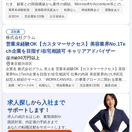
だき、顧客との関係構築から案件の締結、MicrosoftやAccenture等との連
携を担います。顧客ニーズを理解し、ソリューションを提供します。課題
業界未経験歓迎
資格取得支援あり
転勤なし
時短勤務あり
退職金あり
解決型のセールスです。 《具体的な業務》 ■年間予算達成に向けた営業戦
在宅OK
完全週休2日制
土日祝休み
略の立案、ビジネス開発計画を策定 ■顧客との強固な関係を構築・維持す
る ■顧客と緊密に連携し、ニーズを明確にした上でソリューションの検討
提案の実施 ■クロスファンクショナルチームを率いて、カスタムソリュー
正社員
ションを構築し、コンサルティングサービスの売上を伸ばす ■メンバーの
株式会社グラム
育成・マネジメント ■新規案件の獲得の実施 募集職種 【法人営業】外資
営業未経験OK【カスタマーサクセス】美容業界No.1Te
セールス/アクセンチュア×Microsoft/大手出身者多数！
ch企業を目指す/在宅相談可 キャリアアドバイザー
30万円以上
月給
東京都渋谷区
企業名 株式会社グラム 求人名 営業未経験OK【カスタマーサクセス】美容
業界No.1Tech企業を目指す/在宅相談可 仕事の内容 美容業界向けLINE完
結型人材紹介サービス「WORKCANVAS」の事業グロースに関わる業務全
般をお任せします。カスタマーサクセスポジションとして、求職者と美容
副業・WワークOK
転勤なし
時短勤務あり
完全週休2日制
服装自由
サロンのマッチングサポートを行います。 ■カスタマーサクセス(求職者向
け転職支援)：美容師を中心とした求職者と美容サロンのマッチングサポ
ート／KPI進捗管理／CRM業務 希望条件のヒアリングから面接・職場見学
求人探し
入社まで
から
の日程調整、入社まで求職者様をサポートし、成約数を積み上げていくこ
サポートします！
とが主なミッションです。 ■将来的にお任せしたい業務：事業計画、事業
戦略の策定と実行／組織マネジメント／業務オペレーション構築、改善／
求人の紹介をはじめ、書類添削や
施策提案、実行／データ収集、分析 募集職種 営業未経験OK【カスタマー
面談対策、内定後の手続きまで
サクセス】美容業界No.1Tech企業を目指す/在宅相談可
あなたの転職活動をサポートします。