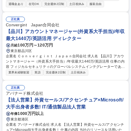
ト営業活動 ■海外クライアントおよびエージェントとの折衝・関係構築 ■
退職金あり
在宅OK
完全週休2日制
土日祝休み
服装自由
稟議起案、契約書締結、IP監修などの関連業務 募集職種 【ライセンスア
ウト営業】セガ・アトラスIP担当/グローバルブランド化を推進
正社員
Convergint Japan合同会社
【品川】アカウントマネージャー(外資系大手担当)/年収
最大1440万/英語活用 ディレクター
100万円～120万円
月給
東京都品川区
企業名 Ｃｏｎｖｅｒｇｉｎｔ Ｊａｐａｎ合同会社 求人名 【品川】アカウ
ントマネージャー（外資系大手担当）/年収最大1440万/英語活用 仕事の内
容 フィジカルセキュリティのグローバルシステムインテグレーターである
当社にて、外資系大手企業へのソリューション提案をお任せいたします。
業界未経験歓迎
英語
完全週休2日制
土日祝休み
■担当アカウント（外資系企業中心）への深耕営業・関係構築 ■入退室管
理や監視カメラ等のセキュリティニーズヒアリング・提案 ■見積・提案資
料作成、契約交渉、受注管理 ■社内プロジェクトチームやAPAC・グロー
正社員
バル本社チームとの連携・協働 ■受注後の顧客満足度管理・アフターフォ
アバナード株式会社
ロー。 【業務内容の変更範囲】当社の指定する業務 募集職種 【品川】ア
【法人営業】外資セールス/アクセンチュア×Microsoft/
カウントマネージャー（外資系大手担当）/年収最大1440万/英語活用
大手出身者多数! IT/通信製品法人営業
1000万円以上
年俸
東京都港区
企業名 アバナード株式会社 求人名 【法人営業】外資セールス/アクセンチ
ュア×Microsoft/大手出身者多数！ 仕事の内容 当社のリソースを活用いた