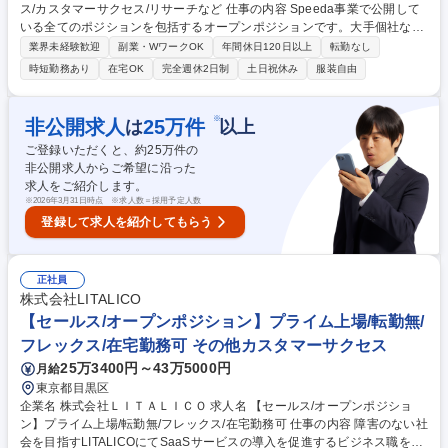
ス/カスタマーサクセス/リサーチなど 仕事の内容 Speeda事業で公開して
いる全てのポジションを包括するオープンポジションです。大手個社など
の顧客規模や業界に応じて担当Domainを決定しており、今までのご経験
業界未経験歓迎
副業・WワークOK
年間休日120日以上
転勤なし
に応じて最適なポジションをアサインいたします。 ※以下Domain/職種か
時短勤務あり
在宅OK
完全週休2日制
土日祝休み
服装自由
らマッチする求人をご提案させて頂きます。 【Domain】大企業アカウン
ト統括本部・セールス統括本部・カスタマーサクセス本部・インサイドセ
ールス本部・Expert Research本部・SaaS Marketing本部【職種につい
※
非公開求人
25
万件
は
以上
て】・アカウントエグゼクティブ・事業開発・フィールドセールス・イン
ご登録いただくと、約
25
万件の
サイドセールス・カスタマーサクセス・マーケティング・コンサルタン
非公開求人からご希望に沿った
ト・リサーチ 募集職種 【SaaSオープンポジション】セールス/カスタマー
求人をご紹介します。
サクセス/リサーチなど
※
2026年3月31日時点 ※求人数＝採用予定人数
登録して求人を紹介してもらう
正社員
株式会社LITALICO
【セールス/オープンポジション】プライム上場/転勤無/
フレックス/在宅勤務可 その他カスタマーサクセス
25万3400円～43万5000円
月給
東京都目黒区
企業名 株式会社ＬＩＴＡＬＩＣＯ 求人名 【セールス/オープンポジショ
ン】プライム上場/転勤無/フレックス/在宅勤務可 仕事の内容 障害のない社
会を目指すLITALICOにてSaaSサービスの導入を促進するビジネス職を募