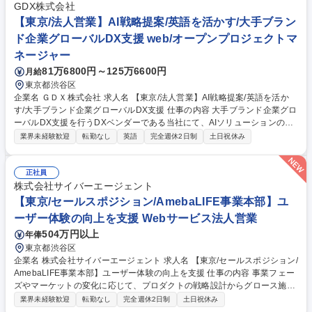
ータを活用した広告商材提案等）の企画実施 ■ホームタウン内のd払い加
GDX株式会社
盟店を活用した、スポーツ×地域活性化委施策の検討 募集職種 ●KSS004
【東京/法人営業】AI戦略提案/英語を活かす/大手ブラン
【大阪/新規開拓営業】ドコモのアセットを活用した課題解決営業
ド企業グローバルDX支援 web/オープンプロジェクトマ
ネージャー
81万6800円～125万6600円
月給
東京都渋谷区
企業名 ＧＤＸ株式会社 求人名 【東京/法人営業】AI戦略提案/英語を活か
す/大手ブランド企業グローバルDX支援 仕事の内容 大手ブランド企業グロ
ーバルDX支援を行うDXベンダーである当社にて、AIソリューションの営
業をお任せします。 【業務詳細】■AIシステムソリューションの提案と販
業界未経験歓迎
転勤なし
英語
完全週休2日制
土日祝休み
売■新規・既存顧客のアカウント管理■営業戦略の立案・実行■市場のニー
ズ分析と製品フィードバックの提供■営業チームマネジメント■顧客に対す
る戦略的アドバイスとAIソリューション導入■プロジェクトマネジメント
正社員
と各種プロジェクトのリード■技術トレンド分析と新技術の採用提案■ビジ
株式会社サイバーエージェント
ネスプロセスとAI技術の統合■ソリューション開発における技術チームと
【東京/セールスポジション/AmebaLIFE事業本部】ユ
の連携 募集職種 【東京/法人営業】AI戦略提案/英語を活かす/大手ブランド
ーザー体験の向上を支援 Webサービス法人営業
企業グローバルDX支援
504万円以上
年俸
東京都渋谷区
企業名 株式会社サイバーエージェント 求人名 【東京/セールスポジション/
AmebaLIFE事業本部】ユーザー体験の向上を支援 仕事の内容 事業フェー
ズやマーケットの変化に応じて、プロダクトの戦略設計からグロース施策
の実行、機能開発やコンテンツ企画、数値分析による改善までを一気通貫
業界未経験歓迎
転勤なし
完全週休2日制
土日祝休み
で推進していただきます。 プロダクト価値の最大化とユーザー体験の向上