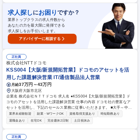
として、決済事業者（銀行系、カード会社）やポイント系事業者と協業し
ながら、決済ソリューションの導入提案を行ないます。キャッシュレス決
求人探し
お困り
に
ですか？
済端末や次世代の決済サービスを生み出し、世の中に届けるソリューショ
業界トップクラスの求人件数から
ン営業担当者を募集いたします。 【入社後】OJTを設定し、実践の中で知
あなたの力を最大限に発揮できる
識習得をしていただきます。 募集職種 未経験歓迎【ソリューション営業/
求人探しをお手伝いします。
GMOグループ】急成長FinTech/在宅勤務可
アドバイザーに相談する
正社員
株式会社NTTドコモ
KSS004【大阪/新規開拓営業】ドコモのアセットを活
用した課題解決営業 IT/通信製品法人営業
37万円～43万円
月給
大阪府大阪市北区
企業名 株式会社ＮＴＴドコモ 求人名 ●KSS004【大阪/新規開拓営業】ド
コモのアセットを活用した課題解決営業 仕事の内容 ドコモ社の豊富なア
セットを活用し、下記のセールス業務に従事いただきます。 ■大手～中小
企業に対する新規開拓営業を通した課題抽出ヒアリング～施策提案～実施
業界未経験歓迎
副業・WワークOK
資格取得支援あり
時短勤務あり
■顧客課題に合わせたソリューション商材のアレンジ、顧客納得度の高い
退職金あり
在宅OK
完全週休2日制
土日祝休み
説明資料の作成 ■tableau等のBIツールを駆使したデータ分析資料の作成 ■
先方キーパーソンとの関係構築、新たなマネタイズ化案件の創出 ■プロス
ポーツクラブチームの新たなファン獲得に向けたマーケティング施策（デ
正社員