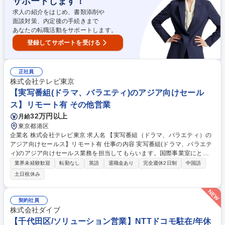
サポートします！
実行/フィールドセールスへの案件連携 募集職種 ★【未経験歓迎】AIで製
造業の未来を変えるインサイドセールス
求人の紹介をはじめ、書類添削や
面談対策、内定後の手続きまで
あなたの転職活動をサポートします。
登録してサポートを受ける
正社員
株式会社テレビ東京
【実写番組(ドラマ、バラエティ)のアジア向けセール
ス】リモート有 その他営業
32万円以上
月給
東京都港区
企業名 株式会社テレビ東京 求人名 【実写番組（ドラマ、バラエティ）の
アジア向けセールス】リモート有 仕事の内容 実写番組(ドラマ、バラエテ
ィ)のアジア向けセールス業務を担当してもらいます。国際事業室にとっ
て最重要エリアである中華圏の特性や商習慣を熟知、または海外とのやり
業界未経験歓迎
転勤なし
英語
退職金あり
完全週休2日制
中国語
取りに慣れている方を歓迎します。 【詳細】■中華圏への実写番組(ドラ
土日祝休み
マ、バラエティ)完パケセールス、フォーマットセールス、新規開拓のア
シスタントマネージャー業務。 実務経験豊富なチーフマネージャーと連携
しながら活動して頂きます。■その他エリアへのセールスの補助業務（英
契約社員
文セールス資料の作成など）【背景】テレ東ならではの番組を世界、特に
株式会社ダイブ
重点エリアの中華圏に更に広げるための増員です。 募集職種 【実写番組
【千代田区/ソリューション営業】NTTドコモ駐在/年休