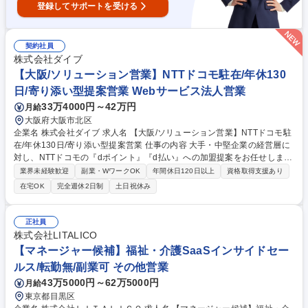
登録してサポートを受ける
契約社員
株式会社ダイブ
【大阪/ソリューション営業】NTTドコモ駐在/年休130
日/寄り添い型提案営業 Webサービス法人営業
33万4000円～42万円
月給
大阪府大阪市北区
企業名 株式会社ダイブ 求人名 【大阪/ソリューション営業】NTTドコモ駐
在/年休130日/寄り添い型提案営業 仕事の内容 大手・中堅企業の経営層に
対し、NTTドコモの『dポイント』『d払い』への加盟提案をお任せしま
す。NTTドコモのパートナーとして営業していただくのでアプローチもス
業界未経験歓迎
副業・WワークOK
年間休日120日以上
資格取得支援あり
ムーズ◎将来的には正社員も目指せます！ 【業務概要】『dポイント』
在宅OK
完全週休2日制
土日祝休み
『d払い』加盟を提案するソリューション営業 ■新規開拓：経営幹部層へ
加盟による課題解決を提案する ■導入・拡大：契約後の手配調整やサービ
ス導入後の各種販促企画等 【営業形態】■適性によりアサインできる部署
正社員
へ配属 ■ノルマはございませんが、目標はあり ■ただ営業するのではな
株式会社LITALICO
く、ヒアリングを通しお客様の求めるものを提案営業 募集職種 【大阪/ソ
【マネージャー候補】福祉・介護SaaSインサイドセー
リューション営業】NTTドコモ駐在/年休130日/寄り添い型提案営業
ルス/転勤無/副業可 その他営業
43万5000円～62万5000円
月給
東京都目黒区