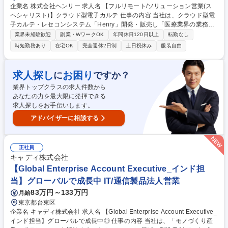
企業名 株式会社ヘンリー 求人名 【フルリモート/ソリューション営業(ス
ペシャリスト)】クラウド型電子カルテ 仕事の内容 当社は、クラウド型電
子カルテ・レセコンシステム「Henry」開発・販売し「医療業界の業務改
善」に取り組んでいます。そんな当社にて、《ソリューション営業(スペ
業界未経験歓迎
副業・WワークOK
年間休日120日以上
転勤なし
シャリスト)》を募集します！ ■インサイドセールスが獲得したリードや学
時短勤務あり
在宅OK
完全週休2日制
土日祝休み
服装自由
会やWebサイト、その他メディアからのお問合せへの直販営業（初回はオ
ンライン商談から始まり検討フェーズが進むにつれて訪問での提案を実
施）■代理店やアライアンス企業とのパートナー営業（パートナー企業が
求人探し
お困り
に
ですか？
自社サービスとして提供している商品と相性がよく、セットで弊社商材を
業界トップクラスの求人件数から
提案しやすいため個社ごとに提案方法を企画し販売支援施策の策定や新規
あなたの力を最大限に発揮できる
パートナー企業の開拓を実施） 募集職種 【フルリモート/ソリューション
求人探しをお手伝いします。
営業(スペシャリスト)】クラウド型電子カルテ
アドバイザーに相談する
正社員
キャディ株式会社
【Global Enterprise Account Executive_インド担
当】グローバルで成長中 IT/通信製品法人営業
83万円～133万円
月給
東京都台東区
企業名 キャディ株式会社 求人名 【Global Enterprise Account Executive_
インド担当】グローバルで成長中◎ 仕事の内容 当社は、「モノづくり産