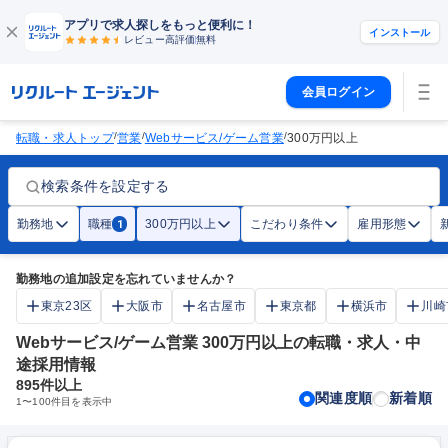
アプリで求人探しをもっと便利に！
インストール
レビュー高評価
無料
会員ログイン
/
/
/
転職・求人トップ
営業
Webサービス/ゲーム営業
300万円以上
検索条件を設定する
勤務地
職種
300万円以上
こだわり条件
雇用形態
1
勤務地の追加設定を忘れていませんか？
東京23区
大阪市
名古屋市
東京都
横浜市
川崎
Webサービス/ゲーム営業 300万円以上の転職・求人・中
途採用情報
895
件以上
関連度順
新着順
1
〜
100
件目を表示中