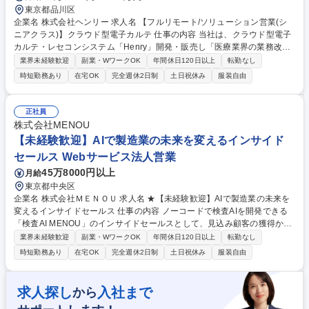
東京都品川区
企業名 株式会社ヘンリー 求人名 【フルリモート/ソリューション営業(シ
ニアクラス)】クラウド型電子カルテ 仕事の内容 当社は、クラウド型電子
カルテ・レセコンシステム「Henry」開発・販売し「医療業界の業務改
善」に取り組んでいます。そんな当社にて、《ソリューション営業(シニ
業界未経験歓迎
副業・WワークOK
年間休日120日以上
転勤なし
アクラス)》を募集します！ 【具体的には】■中小病院への直販・提案活動
時短勤務あり
在宅OK
完全週休2日制
土日祝休み
服装自由
■インサイドセールスと連携した商談 ■代理店・パートナー企業との販売
スキーム構築 ■顧客要望のプロダクト還元 ■導入後のCSチーム連携 ■営業
戦略の立案・実行 【仕事の魅力】50兆円市場の医療DXを牽引する社会的
正社員
意義の大きな仕事です。ビジネスと開発の距離が近く、顧客の声で製品を
株式会社MENOU
磨き上げる醍醐味があります。 募集職種 【フルリモート/ソリューション
【未経験歓迎】AIで製造業の未来を変えるインサイド
営業(シニアクラス)】クラウド型電子カルテ
セールス Webサービス法人営業
45万8000円以上
月給
東京都中央区
企業名 株式会社ＭＥＮＯＵ 求人名 ★【未経験歓迎】AIで製造業の未来を
変えるインサイドセールス 仕事の内容 ノーコードで検査AIを開発できる
「検査AI MENOU」のインサイドセールスとして、見込み顧客の獲得から
商談機会の創出までを担っていただきます。マーケティングとフィールド
業界未経験歓迎
副業・WワークOK
年間休日120日以上
転勤なし
セールスをつなぐ役割として、 適切なタイミングで顧客とコミュニケーシ
時短勤務あり
在宅OK
完全週休2日制
土日祝休み
服装自由
ョンを取りながら、受注につながる商談機会の最大化を目指します。 【具
体的な仕事内容】 リードへの電話・メールによるアプローチ/リードナー
チャリングおよび商談創出/CRMを活用した顧客情報の管理・分析/マーケ
求人探し
入社まで
から
ティング施策と連携したフォローアップ/商談化率向上に向けた改善提案・