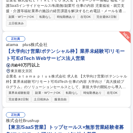
企業名 株式会社ＬＩＴＡＬＩＣＯ 求人名 【マネージャー候補】福祉・介
護SaaSインサイドセールス/転勤無/副業可 仕事の内容 児童福祉・就労支
援・介護等福祉業界の施設の経営課題を解決するため電話・メールを通じ
て自社開発のソフトやメディア提案をお任せ。実績やキャリアのご志向に
副業・WワークOK
転勤なし
時短勤務あり
在宅OK
完全週休2日制
あわせて、早ければ入社半年で管理職も実現可能。 【詳細】■興味を持っ
土日祝休み
ていただいた施設へお電話やメールでアプローチして商談の機会を作りま
す。■コンタクト終了した顧客に対し再度有効化するためのリサイクルプ
ロセス・商談機会の創出■個々の施設の困りごとを丁寧に聞き、最適なIT
正社員
サービスを組み合わせた解決策を案内する、コンサルティング要素のある
atama plus株式会社
営業です。※マーケティング部署と協業した企画設計や部門間連携による
【大学向け営業/ポテンシャル枠】業界未経験可/リモー
プロジェクト等に関わることもあります。 募集職種 【マネージャー候
ト可/EdTech Webサービス法人営業
補】福祉・介護SaaSインサイドセールス/転勤無/副業可
40万円以上
月給
東京都文京区
企業名 ａｔａｍａ ｐｌｕｓ株式会社 求人名 【大学向け営業/ポテンシャル
枠】業界未経験可/リモート可/EdTech 仕事の内容 大学向け「高大接続プ
ログラム」のソリューションセールスとして、新規大学の開拓から導入提
案、既存大学への拡大提案までを担っていただきます。 ・全国の大学への
業界未経験歓迎
副業・WワークOK
転勤なし
時短勤務あり
在宅OK
新規アプローチ、接点づくり ・担当者～決裁者レイヤーとの関係構築 ・
完全週休2日制
土日祝休み
服装自由
顧客ヒアリングを通じた大学の課題構造の整理 ・大学入試改革・入学前教
育に関するソリューション提案 ・既存導入大学への追加提案や学部展開の
提案 ・大学向けセミナーの企画・登壇など、認知拡大施策の推進 など 募
正社員
集職種 【大学向け営業/ポテンシャル枠】業界未経験可/リモート可/EdTec
株式会社Brushup
h
【東京/SaaS営業】トップセールス×無形営業経験者募