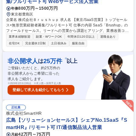
集/フルリモート可 Webサービス法人営業
800万円～1500万円
年俸
東京都豊島区
企業名 株式会社Ｂｒｕｓｈｕｐ 求人名 【東京/SaaS営業】トップセール
ス×無形営業経験者募集/フルリモート可 仕事の内容 SaaS「Brushup」の
フィールドセールス。リードへの営業から課題ヒアリング、業務改善コン
サル、導入支援まで一気通貫で担当。ルール構築からPDCAを回し、組織
業界未経験歓迎
副業・WワークOK
年間休日120日以上
退職金あり
成長を牽引していただきます。 ■インサイドセールスからの供給・自己創
在宅OK
完全週休2日制
土日祝休み
服装自由
出リードへの商談 ■潜在的な非効率やリスクを顕在化させるソリューショ
ン提案 ■Brushupの導入・運用支援およびオフラインマーケティング 【魅
力】大手企業向けなど複雑な案件を通じ、営業としての市場価値を最大化
※
非公開求人
25
万件
は
以上
可能。 【業務内容の変更範囲】当社の指定する業務 募集職種 【東京/Saa
ご登録いただくと、約
25
万件の
S営業】トップセールス×無形営業経験者募集/フルリモート可
非公開求人からご希望に沿った
求人をご紹介します。
※
2026年3月31日時点 ※求人数＝採用予定人数
登録して求人を紹介してもらう
正社員
株式会社SmartHR
広島【ソリューションセールス】シェアNo.1SaaS『S
martHR』/リモート可 IT/通信製品法人営業
42万円～75万円
月給