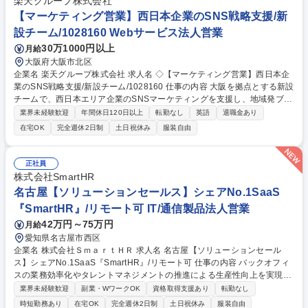
楽天グループ株式会社
【マーケティング営業】西日本企業のSNS戦略支援/新
設チーム/1028160 Webサービス法人営業
30万1000円以上
月給
大阪府大阪市北区
企業名 楽天グループ株式会社 求人名 ◇【マーケティング営業】西日本企
業のSNS戦略支援/新設チーム/1028160 仕事の内容 大阪を拠点とする新設
チームで、西日本エリア企業のSNSマーケティングを支援し、地域発ブラ
ンドの成長を推進することがミッションです。経営者層と直接対話し、S
業界未経験歓迎
年間休日120日以上
転勤なし
英語
退職金あり
NS・インフルエンサー施策で地方企業の魅力を全国 へ発信し、売上拡大
在宅OK
完全週休2日制
土日祝休み
服装自由
に貢献します。 ■西日本エリアの企業・楽天市場店舗へのSNS・インフル
エンサー施策の提案営業 ■YouTube、Instagramなどを活用した販促企画
の立案、および実行 ■キャンペーンの運用ディレクション、実施後の効果
正社員
分析、改善提案 ■楽天市場事業部や制作チームなど、社内関連部署との連
株式会社SmartHR
携・協業 ■地域経済や中小企業支援に繋がる、地域密着型のソリューショ
名古屋【ソリューションセールス】シェアNo.1SaaS
ン提供 募集職種 ◇【マーケティング営業】西日本企業のSNS戦略支援/新
『SmartHR』/リモート可 IT/通信製品法人営業
設チーム/1028160
42万円～75万円
月給
愛知県名古屋市西区
企業名 株式会社ＳｍａｒｔＨＲ 求人名 名古屋【ソリューションセール
ス】シェアNo.1SaaS『SmartHR』/リモート可 仕事の内容 バックオフィ
スの業務効率化やタレントマネジメントの推進による生産性向上を実現す
るSmartHRにて、初回商談～導入までのセールス業務を担当いただきま
業界未経験歓迎
副業・WワークOK
資格取得支援あり
転勤なし
す。 【業務内容】 ■インサイドセールスが初回商談まで獲得した見込み顧
時短勤務あり
在宅OK
完全週休2日制
土日祝休み
服装自由