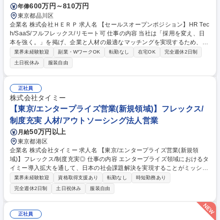
600万円～810万円
年俸
東京都品川区
企業名 株式会社ＨＥＲＰ 求人名 【セールスオープンポジション】HR Tec
h/SaaS/フルフレックス/リモート可 仕事の内容 当社は「採用を変え、日
本を強く。」を掲げ、企業と人材の最適なマッチングを実現するため、複
数のサービスを展開するHR Tech企業です。そんな当社のセールスオープ
業界未経験歓迎
副業・WワークOK
転勤なし
在宅OK
完全週休2日制
ンポジション求人です。 採用のあり方を本質から変えるべく、2つのプロ
土日祝休み
服装自由
ダクトを軸にセールス組織を強化しています。 『HERP Hire』：企業の
採用担当者だけでなく、現場社員も巻き込んだ「スクラム採用」を実現す
るATS。 『ジョブミル』：人材紹介会社の煩雑な求人管理を一括化し、求
正社員
職者への提供価値を最大化するシステム。 ご自身のスキルにマッチした選
株式会社タイミー
考となりますので、まずはご応募ください！ 募集職種 【セールスオープ
【東京/エンタープライズ営業(新規領域)】フレックス/
ンポジション】HR Tech/SaaS/フルフレックス/リモート可
制度充実 人材/アウトソーシング法人営業
50万円以上
月給
東京都港区
企業名 株式会社タイミー 求人名 【東京/エンタープライズ営業(新規領
域)】フレックス/制度充実◎ 仕事の内容 エンタープライズ領域におけるタ
イミー導入拡大を通して、日本の社会課題解決を実現することがミッショ
ンです。 エンタープライズ企業におけるタイミーの利用最大化を目的とし
業界未経験歓迎
資格取得支援あり
転勤なし
時短勤務あり
た営業活動を行なっていただきます。 【主な業務内容】 ■さまざまなコネ
完全週休2日制
土日祝休み
服装自由
クションを活用したエンタープライズ企業の開拓 ■エンタープライズ企業
の経営課題、人的課題の発掘のためのヒアリング ■エンタープライズ企業
に対するスキームを用いた課題解決提案 ■クライアントのニーズ把握を通
正社員