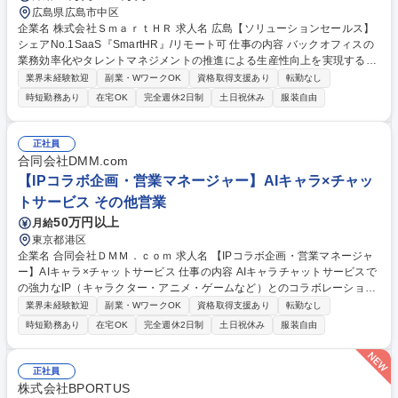
広島県広島市中区
企業名 株式会社ＳｍａｒｔＨＲ 求人名 広島【ソリューションセールス】
シェアNo.1SaaS『SmartHR』/リモート可 仕事の内容 バックオフィスの
業務効率化やタレントマネジメントの推進による生産性向上を実現するS
martHRにて、初回商談～導入までのセールス業務を担当いただきます。
業界未経験歓迎
副業・WワークOK
資格取得支援あり
転勤なし
【業務内容】 ■インサイドセールスが初回商談まで獲得した見込み顧客へ
時短勤務あり
在宅OK
完全週休2日制
土日祝休み
服装自由
の提案および受注導入までのクロージング ■顧客の経営課題に紐づく人事
労務課題のヒアリングと解決策提示 ■SmartHRが提供している他サービス
（マルチプロダクト）を活用した業務効率化およびデータ活用提案 ■企業
正社員
の成長規模に応じた戦略立案と実行、PDCAによる改善 募集職種 広島
合同会社DMM.com
【ソリューションセールス】シェアNo.1SaaS『SmartHR』/リモート可
【IPコラボ企画・営業マネージャー】AIキャラ×チャッ
トサービス その他営業
50万円以上
月給
東京都港区
企業名 合同会社ＤＭＭ．ｃｏｍ 求人名 【IPコラボ企画・営業マネージャ
ー】AIキャラ×チャットサービス 仕事の内容 AIキャラチャットサービスで
の強力なIP（キャラクター・アニメ・ゲームなど）とのコラボレーション
を推進し、ユーザーの獲得と継続利用（リテンション）を最大化させるた
業界未経験歓迎
副業・WワークOK
資格取得支援あり
転勤なし
めIPコラボ企画・営業担当を新規募集！ 【具体的には】・AIキャラチャッ
時短勤務あり
在宅OK
完全週休2日制
土日祝休み
服装自由
トサービスのIPコラボ企画・実行・ライセンス営業先の開拓、商談・状況
分析と分析をもとにした営業先の選定 ・企画内容の調整、監修、諸条件交
渉、契約・プロジェクトの進行管理 ・ライセンサー（許諾元）との関係構
正社員
築・営業活動・IP監修、企画提案などにおける書類作成一式・企画分析・
株式会社BPORTUS