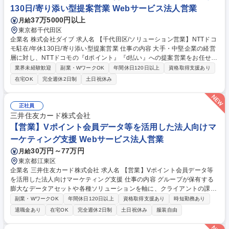
（ドラマ、バラエティ）のアジア向けセールス】リモート有
130日/寄り添い型提案営業 Webサービス法人営業
37万5000円以上
月給
東京都千代田区
企業名 株式会社ダイブ 求人名 【千代田区/ソリューション営業】NTTドコ
モ駐在/年休130日/寄り添い型提案営業 仕事の内容 大手・中堅企業の経営
層に対し、NTTドコモの『dポイント』『d払い』への提案営業をお任せし
ます。NTTドコモのパートナーとして営業していただくのでアプローチも
業界未経験歓迎
副業・WワークOK
年間休日120日以上
資格取得支援あり
スムーズ◎将来的には正社員も目指せます！ 【業務概要】『dポイント』
在宅OK
完全週休2日制
土日祝休み
『d払い』加盟を提案するソリューション営業 ■新規開拓：経営幹部層へ
加盟による課題解決を提案する ■導入・拡大：契約後の手配調整やサービ
ス導入後の各種販促企画等 【営業形態】■適性によりアサインできる部署
正社員
へ配属 ■ノルマはございませんが、目標はあり ■ただ営業するのではな
三井住友カード株式会社
く、ヒアリングを通しお客様の求めるものを提案営業 募集職種 【千代田
【営業】Vポイント会員データ等を活用した法人向けマ
区/ソリューション営業】NTTドコモ駐在/年休130日/寄り添い型提案営業
ーケティング支援 Webサービス法人営業
30万円～77万円
月給
東京都江東区
企業名 三井住友カード株式会社 求人名 【営業】Vポイント会員データ等
を活用した法人向けマーケティング支援 仕事の内容 グループが保有する
膨大なデータアセットや各種ソリューションを軸に、クライアントの課題
解決と事業成長に貢献することがミッションです。日用消費財メーカーや
副業・WワークOK
年間休日120日以上
資格取得支援あり
時短勤務あり
小売企業等を担当し、営業・企画活動全般をリード。 ■Vポイントや決済
退職金あり
在宅OK
完全週休2日制
土日祝休み
服装自由
データを活用した販促・マーケティング施策の企画提案 ■社内の各専門ス
タッフと協業したデータ分析および顧客課題の解決支援 ■担当案件におけ