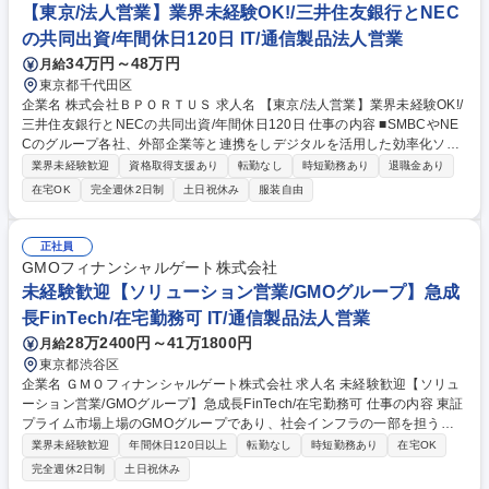
レポートの作成・その他、ビジネスにおけるクロージング 募集職種 【IP
【東京/法人営業】業界未経験OK!/三井住友銀行とNEC
コラボ企画・営業マネージャー】AIキャラ×チャットサービス
の共同出資/年間休日120日 IT/通信製品法人営業
34万円～48万円
月給
東京都千代田区
企業名 株式会社ＢＰＯＲＴＵＳ 求人名 【東京/法人営業】業界未経験OK!/
三井住友銀行とNECの共同出資/年間休日120日 仕事の内容 ■SMBCやNE
Cのグループ各社、外部企業等と連携をしデジタルを活用した効率化ソリ
ューションを提供。 ■顧客の課題を深く理解し、最適なソリューションを
業界未経験歓迎
資格取得支援あり
転勤なし
時短勤務あり
退職金あり
提供することで社会課題の解決に貢献する仕事です。 〈アカウント営業〉
在宅OK
完全週休2日制
土日祝休み
服装自由
三井住友銀行から紹介があった企業に訪問またはオンラインでお打ち合わ
せを実施。顧客の課題を傾聴し、最適な課題解決策を提案します。企業紹
介を受けるため三井住友法人営業部に対し営業活動も行っています。 〈D
正社員
Xコンサル営業〉顧客の課題分析から導入プランの提示まで行います。顧
GMOフィナンシャルゲート株式会社
客との2～3回ほどにわたるお打ち合わせを通して業務状態や顧客の悩みを
未経験歓迎【ソリューション営業/GMOグループ】急成
分析し、適性なソリューションを提示します。 募集職種 【東京/法人営
長FinTech/在宅勤務可 IT/通信製品法人営業
業】業界未経験OK!/三井住友銀行とNECの共同出資/年間休日120日
28万2400円～41万1800円
月給
東京都渋谷区
企業名 ＧＭＯフィナンシャルゲート株式会社 求人名 未経験歓迎【ソリュ
ーション営業/GMOグループ】急成長FinTech/在宅勤務可 仕事の内容 東証
プライム市場上場のGMOグループであり、社会インフラの一部を担うキ
ャッシュレス決済のプラットフォーマーとして、キャッシュレス決済端末
業界未経験歓迎
年間休日120日以上
転勤なし
時短勤務あり
在宅OK
及び決済サービスの導入提案・フォローをお任せします。 【業務内容詳
完全週休2日制
土日祝休み
細】社会インフラの一部を担うキャッシュレス決済のプラットフォーマー