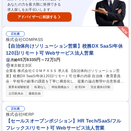
弊社が保有する実レビュー等のデータをベースに、認知拡大、SEO対策、
あなたの力を最大限に発揮できる
プロダクト改善等企業の課題を解決します。 募集職種 【法人営業(新規/反
求人探しをお手伝いします。
響)】国内最大級のSaaSレビュープラットフォームの拡販
アドバイザーに相談する
正社員
株式会社COMPASS
【自治体向けソリューション営業】校務DX SaaS/年休
120日/リモート可 Webサービス法人営業
45万8335円～72万1円
月給
東京都文京区
企業名 株式会社ＣＯＭＰＡＳＳ 求人名 【自治体向けソリューション営
業】校務DX SaaS/年休120日/リモート可 仕事の内容 自治体・教育委員
会・学校等の顧客の課題を丁寧に構造化し、提案の論点整理や合意形成を
リードしながら、校務支援SaaSのトライアル導入から有償契約への転
業界未経験歓迎
転勤なし
時短勤務あり
在宅OK
完全週休2日制
換、都道府県・市区町村単位での導入拡大をお任せします。 【インサイド
土日祝休み
服装自由
セールス】■教育委員会への架電・メール・問い合わせ対応■初期接点での
課題ヒアリング【フィールドセールス業務】■新規導入に向けた商談（課
題ヒアリング～提案設計～合意形成）※訪問（全国出張あり）■オンライ
正社員
ンで商談■トライアル導入から有償契約への転換推進■既存顧客への更新・
株式会社HERP
拡大提案【入札・調達等の対応入札・調達の情報収集 仕様書・公募要領の
【セールスオープンポジション】HR Tech/SaaS/フル
要件整理】※備考欄に続く 募集職種 【自治体向けソリューション営業】
フレックス/リモート可 Webサービス法人営業
校務DX SaaS/年休120日/リモート可