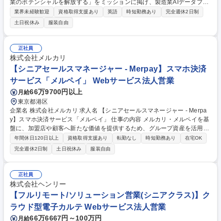
業のポテンシャルを解放する」をミッションに掲げ、製造業AIデータプラ
ットフォーム「CADDi」を提供しています。現在は日本、アメリカ、ベト
業界未経験歓迎
資格取得支援あり
英語
時短勤務あり
完全週休2日制
ナム、タイへと事業を展開し、グローバルでの成 長を加速させています。
土日祝休み
服装自由
その中で、新たに本格的な事業展開の可能性を探索している市場がインド
です。まずは、日本を代表する製造業のお客様が推進するグローバルプロ
ジェクトを起点に、日本本社とインド拠点を横断した価値提供を進めま
正社員
す。その過程で現地市場への理解を深め、顧客ニーズや商習慣、プロダク
株式会社メルカリ
トの適合性を検証しながら、インド市場における勝ち筋を構築していただ
【シニアセールスマネージャー - Merpay】スマホ決済
きます。 募集職種 【Global Enterprise Account Executive_インド担当】
サービス「メルペイ」 Webサービス法人営業
グローバルで成長中◎
66万9700円以上
月給
東京都港区
企業名 株式会社メルカリ 求人名 【シニアセールスマネージャー - Merpa
y】スマホ決済サービス「メルペイ」 仕事の内容 メルカリ・メルペイを基
盤に、加盟店や顧客へ新たな価値を提供するため、グループ資産を活用し
た企画営業チームのマネジメントを担います。 ■メルペイ加盟店開拓にお
年間休日120日以上
資格取得支援あり
転勤なし
時短勤務あり
在宅OK
ける営業戦略の策定および実行 ■大手企業（Enterprise）に対する、新規
完全週休2日制
土日祝休み
服装自由
開拓営業（直販）およびアライアンス交渉 ■大手企業（Enterprise）に対
する、メルペイ利用促進の施策立案 ■メンバー（メンバー6名~10名程度を
想定）のマネジメント、育成、目標設定および評価 ■プロダクト部門やマ
正社員
ーケティング部門と連携した、グループ横断的なアライアンス・加盟店Gr
株式会社ヘンリー
owth施策の立案・推進 ■契約締結および契約条件の整理・クロージング業
【フルリモート/ソリューション営業(シニアクラス)】ク
務 募集職種 【シニアセールスマネージャー - Merpay】スマホ決済サービ
ラウド型電子カルテ Webサービス法人営業
ス「メルペイ」
66万6667円～100万円
月給