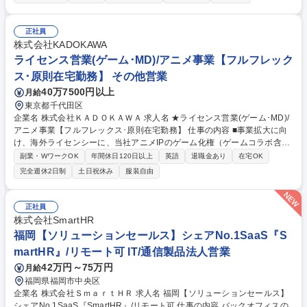
客への提案および受注導入までのクロージング ■顧客の経営課題に紐づく
人事労務課題のヒアリングと解決策提示 ■SmartHRが提供している他サー
ビス（マルチプロダクト）を活用した業務効率化およびデータ活用提案 ■
正社員
企業の成長規模に応じた戦略立案と実行、PDCAによる改善 募集職種 名
株式会社KADOKAWA
古屋【ソリューションセールス】シェアNo.1SaaS『SmartHR』/リモート
ライセンス営業(ゲーム･MD)/アニメ事業【フルフレック
可
ス･原則在宅勤務】 その他営業
40万7500円以上
月給
東京都千代田区
企業名 株式会社ＫＡＤＯＫＡＷＡ 求人名 ★ライセンス営業(ゲーム･MD)/
アニメ事業【フルフレックス･原則在宅勤務】 仕事の内容 ■事業拡大に向
け、海外ライセンシーに、当社アニメIPのゲーム化権（ゲームコラボ含
む）の営業職を募集。★IP創出大手KADOKAWA/世界に当社作品を発信/フ
副業・WワークOK
年間休日120日以上
英語
退職金あり
在宅OK
ルフレックス･高いリモートワーク率で柔軟な働き方◎★ 実務経験を持
完全週休2日制
土日祝休み
服装自由
ち、前線で自律自走できる方を想定。 【具体的には】海外ライセンシーと
のMTG、諸条件の交渉、必要となる資料作成やデータ検証、契約書の締結
等。アニメプロデューサーや原作サイドと連携し、企画の精査、スケジュ
正社員
ール管理、監修チームとの各種調整等。 より事業を拡大するために能動的
株式会社SmartHR
に動いて頂く業務になります。 募集職種 ★ライセンス営業(ゲーム･MD)/
福岡【ソリューションセールス】シェアNo.1SaaS『S
アニメ事業【フルフレックス･原則在宅勤務】
martHR』/リモート可 IT/通信製品法人営業
42万円～75万円
月給
福岡県福岡市中央区
企業名 株式会社ＳｍａｒｔＨＲ 求人名 福岡【ソリューションセールス】
シェアNo.1SaaS『SmartHR』/リモート可 仕事の内容 バックオフィスの