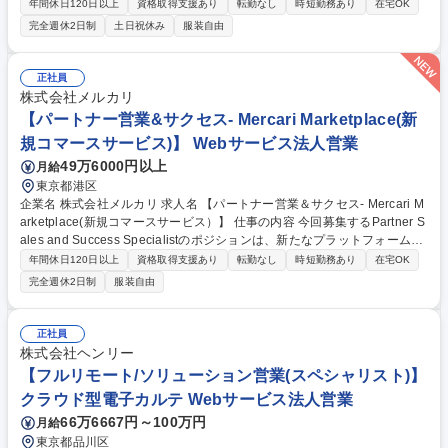
ただきます。 ■事業者への架電や商談を通じた提案交渉 ■事業者へのヒア
年間休日120日以上
資格取得支援あり
転勤なし
時短勤務あり
在宅OK
リングを起点とした支援の仕組みの実行と改善 ■事業者の新規立ち上げ～
完全週休2日制
土日祝休み
服装自由
定着を促進する営業活動 ■目標達成に向けた営業数値の進捗管理 ■AIやテ
クノロジーを活用した施策の検証と拡張 募集職種 【パートナーセールス
(SMB) - Mercari Shops】メルカリShopsのGMV拡大を牽引
正社員
株式会社メルカリ
【パートナー営業&サクセス- Mercari Marketplace(新
規コマースサービス)】 Webサービス法人営業
49万6000円以上
月給
東京都港区
企業名 株式会社メルカリ 求人名 【パートナー営業＆サクセス- Mercari M
arketplace(新規コマースサービス）】 仕事の内容 今回募集するPartner S
ales and Success Specialistのポジションは、新たなプラットフォームの
出品者を最大化するとともに、利用促進に向けた交渉・契約合意やプロジ
年間休日120日以上
資格取得支援あり
転勤なし
時短勤務あり
在宅OK
ェクト管理を担っていただきます。 ■出品者への架電などによる営業活動
完全週休2日制
服装自由
■出品後の販促導入提案、売上拡大コンサルティング ■目標達成のための
営業状況管理 ■クロージングサポートなどパートナー経由の営業支援 ■プ
ロダクト、マーケティング、カスタマーサポートなど、メルカリグループ
正社員
を横断した様々な関係者と協働した事業の推進、および成果創出に向けた
株式会社ヘンリー
プロジェクトマネジメント 募集職種 【パートナー営業＆サクセス- Merca
【フルリモート/ソリューション営業(スペシャリスト)】
ri Marketplace(新規コマースサービス）】
クラウド型電子カルテ Webサービス法人営業
66万6667円～100万円
月給
東京都品川区