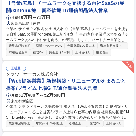
【営業/広島】チームワークを支援する自社SaaSの展
開/kintone/第二新卒歓迎 IT/通信製品法人営業
40万円～71万円
月給
広島県広島市南区
企業名 サイボウズ株式会社 求人名 ◇【営業/広島】チームワークを支援す
る自社SaaSの展開/kintone/第二新卒歓迎 仕事の内容 企業理念である「チ
ームワークあふれる社会を創る」の実現に向けて、パートナー営業として
中国エリアの顧客に対するソリューション提案/企画業務をお任せします。
業界未経験歓迎
副業・WワークOK
年間休日120日以上
資格取得支援あり
【ソリューション提案業務】業界/業種を問わず幅広い顧客に対し、サイボ
時短勤務あり
在宅OK
完全週休2日制
土日祝休み
服装自由
ウズ製品を活用したソリューション提案をパートナーと共に実施。顕在課
題の解決に留まらず、顧客の理想達成に向けた提案をお任せ。【企画業
務】パートナーの営業戦略を理解し、互いにとってwin-winに繋がる企画
正社員
業務/仕組みづくり/営業戦略を立案。顧客への提案活動だけでなく、パー
クラウドサーカス株式会社
トナーと共に市場を作り、案件創出を行うため企画力が求められます。 募
【Web提案営業】新規構築・リニューアルをまるごと
集職種 ◇【営業/広島】チームワークを支援する自社SaaSの展開/kintone/
提案/プライム上場G IT/通信製品法人営業
第二新卒歓迎
31万400円～52万500円
月給
東京都新宿区
企業名 クラウドサーカス株式会社 求人名 【Web提案営業】新規構築・リ
ニューアルをまるごと提案/プライム上場G 仕事の内容 自社開発の国産CM
S「BlueMonkey」を活用し、BtoB企業向けのWebサイト新規構築やリニ
ューアルの提案営業をお任せします。 【BlueMonkeyとは？】 「BlueMo
業界未経験歓迎
年間休日120日以上
退職金あり
在宅OK
土日祝休み
nkey」は企業のホームページを、専門知識が無くても更新・運用できるC
MS（ホームページ管理システム）です。専門知識がないとWebサイトを