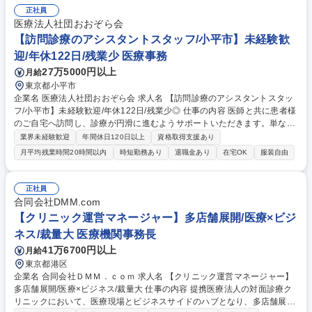
ながら患者様一人ひとりに寄り添った支援が可能です。【業務内容の変更
正社員
範囲】当社の指定する業務 募集職種 【医療ソーシャルワーカー/柳橋分
医療法人社団おおぞら会
院】実務経験不問◎土日休み♪
【訪問診療のアシスタントスタッフ/小平市】未経験歓
迎/年休122日/残業少 医療事務
27万5000円以上
月給
東京都小平市
企業名 医療法人社団おおぞら会 求人名 【訪問診療のアシスタントスタッ
フ/小平市】未経験歓迎/年休122日/残業少◎ 仕事の内容 医師と共に患者様
のご自宅へ訪問し、診療が円滑に進むようサポートいただきます。単なる
補助ではなく、「医療現場を支える一員」として幅広く関わるポジション
業界未経験歓迎
年間休日120日以上
資格取得支援あり
です。 【具体的には】 ■訪問診療への同行（1日約15件） ■カルテ入力、
月平均残業時間20時間以内
時短勤務あり
退職金あり
在宅OK
服装自由
診療内容の記録サポート ■医療器材の準備・運搬 ■採血等の診療補助業務
患者様やご家族と接する機会も多く、医療と生活の両面に関わる実感を得
られます。 募集職種 【訪問診療のアシスタントスタッフ/小平市】未経験
正社員
歓迎/年休122日/残業少◎
合同会社DMM.com
【クリニック運営マネージャー】多店舗展開/医療×ビジ
ネス/裁量大 医療機関事務長
41万6700円以上
月給
東京都港区
企業名 合同会社ＤＭＭ．ｃｏｍ 求人名 【クリニック運営マネージャー】
多店舗展開/医療×ビジネス/裁量大 仕事の内容 提携医療法人の対面診療ク
リニックにおいて、医療現場とビジネスサイドのハブとなり、多店舗展開