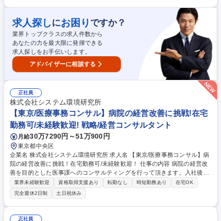
勤後、訪問する方にあわせた医療物品の準備 ■車を運転し、医師と共に出
発※入社後しばらくは先輩アシスタントも同行 ■訪問先では医療物品の準
備や診療補助(血圧測定などのバイタルサイン測定、患者様や家族様との
求人探し
お困り
に
ですか？
会話) ■帰院後、ケアマネ―ジャーや訪問看護師との情報共有 募集職種 医
業界トップクラスの求人件数から
療経験者歓迎【西蒲田】診療アシスタント■夜勤無/残業15h/キャリアアッ
あなたの力を最大限に発揮できる
プ
求人探しをお手伝いします。
アドバイザーに相談する
正社員
株式会社システム環境研究所
【東京/医療事務コンサル】病院の経営改善に挑戦!在宅
勤務可/未経験歓迎! 戦略/経営コンサルタント
30万7290円～51万900円
月給
東京都中央区
企業名 株式会社システム環境研究所 求人名 【東京/医療事務コンサル】病
院の経営改善に挑戦！在宅勤務可/未経験歓迎！ 仕事の内容 病院の経営改
善を目的とした医事課へのコンサルティングを行って頂きます。入社後は
同行を通じたOJTを中心に業務に慣れていただき、ゆくゆくは部署のリー
業界未経験歓迎
資格取得支援あり
転勤なし
時短勤務あり
在宅OK
ダーとして中心となっていただく事を期待しています。 【具体的に】病院
完全週休2日制
土日祝休み
の経営層や医事課に対して、診療報酬請求精度改善のコンサルティングを
行って頂きます。請求漏れの確認、査定・返戻の分析・対策立案等、診療
報酬請求精度の改善を図ります。大学病院をはじめ大規模な病院の経営改
正社員