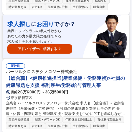
計をお任せします。再発防止・予防を前提とした組織全体の仕組みづくり
業界未経験歓迎
副業・WワークOK
資格取得支援あり
転勤なし
を主導する役割です。 ■ ウェルビーイング領域の設計・高度化 ・健康管
時短勤務あり
在宅OK
完全週休2日制
土日祝休み
服装自由
理体制の進化・休職再発防止設計 ・長時間労働予防設計・ウェルビーイン
グ指標の設計／可視化 ■ 実務推進 ・休職／体調不良者対応 ・ストレスチ
ェック、衛生委員会運営 募集職種 【ウェルビーイング推進（リーダー候
求人探し
お困り
に
ですか？
補）】労務／保健師歓迎
業界トップクラスの求人件数から
あなたの力を最大限に発揮できる
求人探しをお手伝いします。
アドバイザーに相談する
正社員
パーソルクロステクノロジー株式会社
【総合職】<健康推進担当(産業保健・労務連携)>社員の
健康課題を支援 福利厚生/労務/給与管理人事
26万6000円～36万5000円
月給
東京都新宿区
企業名 パーソルクロステクノロジー株式会社 求人名 【総合職】＜健康推
進担当（産業保健・労務連携）＞社員の健康課題を支援 仕事の内容 傷
病・休職・復職対応と 管理職支援・現場支援を中心にPJTを組成しながら
仕組みづくり・制度運用の高度化制度設計や運用業務に関わっていた抱き
業界未経験歓迎
副業・WワークOK
年間休日120日以上
資格取得支援あり
ます。 ■傷病・休復職対応：相談対応、産業医連携、復職面談設計・同
時短勤務あり
在宅OK
完全週休2日制
土日祝休み
服装自由
席・記録 ■管理職・現場支援：メンタル不調等の相談対応、人事・産業医