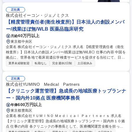
正社員
株式会社イーコン・ジェノミクス
【精度管理責任者(衛生検査所)】日本法人の創設メンバ
ー/残業ほぼ無/WLB 医薬品臨床研究
40万円以上
月給
東京都中央区
企業名 株式会社イーコン・ジェノミクス 求人名 【精度管理責任者（衛生
検査所）】日本法人の創設メンバー/残業ほぼ無/WLB◎ 仕事の内容 中国を
拠点に、世界各地で着床前遺伝学検査サービスを提供する当社にて、日本
での事業展開に伴い、精度管理責任者（衛生検査所）を募集します。 【具
業界未経験歓迎
転勤なし
完全週休2日制
土日祝休み
体的には】 ■精度管理責任者業務 ■遺伝子関連・染色体検査の精度の確保
に係る責任者業務 ■着床前ゲノム関連検査業務 ※遺伝子関連・染色体検査
の精度の確保に係る責任者を兼務いただきます 【業務内容の変更の範囲】
正社員
当社業務全般 募集職種 【精度管理責任者（衛生検査所）】日本法人の創
株式会社YUMINO Medical Partners
設メンバー/残業ほぼ無/WLB◎
【クリニック運営管理】急成長の地域医療トップランナ
ー・国内外10拠点 医療機関事務長
600万円以上
年俸
東京都豊島区
企業名 株式会社ＹＵＭＩＮＯ Ｍｅｄｉｃａｌ Ｐａｒｔｎｅｒｓ 求人名
【クリニック運営管理】急成長の地域医療トップランナー・国内外１０拠
点 仕事の内容 各クリニックの事務長として、医療機関運営全般を担って
いただきます。医師、看護師、リハ職、訪問診療コーディネーター、事務