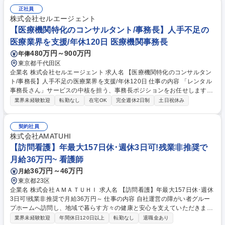
外の連絡・調整業務 ■学術・教育関連のサポート ■診療所代表電話の対応
（月１回程度、土日祝日の勤務あり） ※基本的には内勤業務となります。
正社員
募集職種 【医局秘書】未経験歓迎/年間休日124日/医療法人をバックオフ
株式会社セルエージェント
ィスから支える
【医療機関特化のコンサルタント/事務長】人手不足の
医療業界を支援/年休120日 医療機関事務長
480万円～900万円
年俸
東京都千代田区
企業名 株式会社セルエージェント 求人名 【医療機関特化のコンサルタン
ト/事務長】人手不足の医療業界を支援/年休120日 仕事の内容 「レンタル
事務長さん」サービスの中核を担う、事務長ポジションをお任せします。
新規クライアントへの提案から、契約後のクリニック運営支援まで、多岐
業界未経験歓迎
転勤なし
在宅OK
完全週休2日制
土日祝休み
にわたる業務をリードしていただきます。 【具体的には】 ■お問い合わせ
いただいた医療機関（院長・開業医）に対し、当サービスの価値を提案と
契約締結■クリニック運営支援（事務長代行）■経営数値の分析、改善提
契約社員
案、ナレッジ共有■求人作成・運用、面接代行、人事制度設計サポート■W
株式会社AMATUHI
ebサイト更新、SNS運用ディレクション、広告提案■院内運営改善■総務
【訪問看護】年最大157日休･週休3日可!残業非推奨で
業務などをお任せします。 募集職種 【医療機関特化のコンサルタント/事
月給36万円~ 看護師
務長】人手不足の医療業界を支援/年休120日
36万円～46万円
月給
東京都23区
企業名 株式会社ＡＭＡＴＵＨＩ 求人名 【訪問看護】年最大157日休･週休
3日可!残業非推奨で月給36万円～ 仕事の内容 自社運営の障がい者グルー
プホームへ訪問し、地域で暮らす方々の健康と安心を支えていただきま
す。日曜＋週2日のお休みで、メリハリをつけて働きたい方におすすめで
業界未経験歓迎
年間休日120日以上
転勤なし
退職金あり