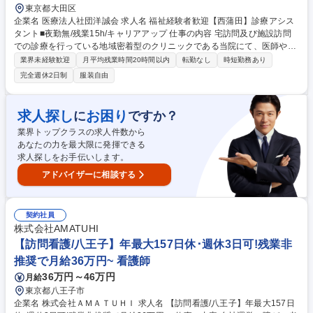
東京都大田区
企業名 医療法人社団洋誠会 求人名 福祉経験者歓迎【西蒲田】診療アシス
タント■夜勤無/残業15h/キャリアアップ 仕事の内容 宅訪問及び施設訪問
での診療を行っている地域密着型のクリニックである当院にて、医師や看
護師の送迎/診療補助などのアシスタント業務/報告などの事務業務をお任
業界未経験歓迎
月平均残業時間20時間以内
転勤なし
時短勤務あり
せします。 【1日の流れ】■出勤後、訪問する方にあわせた医療物品の準
完全週休2日制
服装自由
備 ■車を運転し、医師と共に出発(※入社後しばらくは先輩アシスタントも
同行） ■訪問先では医療物品の準備や診療補助(血圧測定などのバイタルサ
イン測定、患者様や家族様との会話)■帰院後、ケアマネ―ジャーや訪問看
求人探し
お困り
に
ですか？
護師との情報共有 ※ケアマネジャーや他職種との連携、患者様・家族様の
業界トップクラスの求人件数から
メンタルサポートで活躍いただけます。 募集職種 福祉経験者歓迎【西蒲
あなたの力を最大限に発揮できる
田】診療アシスタント■夜勤無/残業15h/キャリアアップ
求人探しをお手伝いします。
アドバイザーに相談する
契約社員
株式会社AMATUHI
【訪問看護/八王子】年最大157日休･週休3日可!残業非
推奨で月給36万円~ 看護師
36万円～46万円
月給
東京都八王子市
企業名 株式会社ＡＭＡＴＵＨＩ 求人名 【訪問看護/八王子】年最大157日