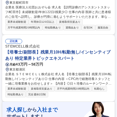
東京都町田市
企業名 医療法人社団おおぞら会 求人名 【訪問診療のアシスタントスタッ
フ/町田市】未経験歓迎/年休122日/残業少◎ 仕事の内容 医師と共に患者様
のご自宅へ訪問し、診療が円滑に進むようサポートいただきます。単なる
補助ではなく、「医療現場を支える一員」として幅広く関わるポジション
業界未経験歓迎
年間休日120日以上
資格取得支援あり
です。 【具体的には】 ■訪問診療への同行（1日約15件） ■カルテ入力、
月平均残業時間20時間以内
時短勤務あり
退職金あり
在宅OK
服装自由
診療内容の記録サポート ■医療器材の準備・運搬 ■採血等の診療補助業務
患者様やご家族と接する機会も多く、医療と生活の両面に関わる実感を得
られます。 募集職種 【訪問診療のアシスタントスタッフ/町田市】未経験
正社員
歓迎/年休122日/残業少◎
STEMCELL株式会社
【培養士/副部長】残業月10H/転勤無し/インセンティブ
あり 特定業界トピックエキスパート
43万円～58万円
月給
東京都港区
企業名 ＳＴＥＭＣＥＬＬ株式会社 求人名 【培養士/副部長】残業月10H/転
勤無し/インセンティブあり◎ 仕事の内容 ＜CPC内で細胞培養スタッフと
一緒に培養業務をお任せします＞ 【内容】◎日々培養のルーチンワークを
行います。 ※研究自体は行っていません 【詳細】 ■部長の業務補助 ■スタ
業界未経験歓迎
資格取得支援あり
月平均残業時間20時間以内
転勤なし
ッフのマネジメント、スケジュール調整 ■他部署からの問い合わせ対応 ■
時短勤務あり
完全週休2日制
新人教育 募集職種 【培養士/副部長】残業月10H/転勤無し/インセンティブ
あり◎
求人探し
入社まで
から
サポートします！