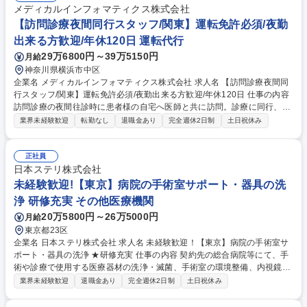
メディカルインフォマティクス株式会社
【訪問診療夜間同行スタッフ/関東】運転免許必須/夜勤
出来る方歓迎/年休120日 運転代行
29万6800円～39万5150円
月給
神奈川県横浜市中区
企業名 メディカルインフォマティクス株式会社 求人名 【訪問診療夜間同
行スタッフ/関東】運転免許必須/夜勤出来る方歓迎/年休120日 仕事の内容
訪問診療の夜間往診時に患者様の自宅へ医師と共に訪問。診療に同行、診
療の補助的なサポートをご担当頂きます。夜間業務は車の運転を伴う医師
業界未経験歓迎
転勤なし
退職金あり
完全週休2日制
土日祝休み
のサポート業務、日勤業務については事務作業が中心※悠翔会に派遣。
【詳細】・往診に向けた医療物品の準備・患者や連携医師と各種電話対
応・往診が入った場合の患者宅へ運転・往診時、患者宅での物品の準備や
正社員
片付け等医師の診療補助業務・電子カルテ入力や管理データの入力・スタ
日本ステリ株式会社
ッフ研修等の企画検討・HOT診断書の作成や診療情報提供書のFAX・死亡
未経験歓迎!【東京】病院の手術室サポート・器具の洗
診断書の説明と受け渡し等往診時の診療のサポートに付随する業務全般・
浄 研修充実 その他医療機関
各種書類作成/統計管理業務/電話対応/車両管理等・診療の事務サポート 募
20万5800円～26万5000円
月給
集職種 【訪問診療夜間同行スタッフ/関東】運転免許必須/夜勤出来る方歓
迎/年休120日
東京都23区
企業名 日本ステリ株式会社 求人名 未経験歓迎！【東京】病院の手術室サ
ポート・器具の洗浄 ★研修充実 仕事の内容 契約先の総合病院等にて、手
術や診療で使用する医療器材の洗浄・滅菌、手術室の環境整備、内視鏡室
の支援業務を担当します。マニュアルと研修完備で、医療知識がない方で
業界未経験歓迎
退職金あり
完全週休2日制
土日祝休み
も安心してスタートできます。 (1)滅菌業務：使用済み医療器材の回収・
洗浄・滅菌・供給。 (2)手術室サポート：清掃、物品補充、医師へのガウ