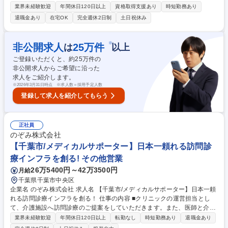
ルへルス相談対応 ※復職支援プログラム等の運営は、リーダー保健師 お
業界未経験歓迎
年間休日120日以上
資格取得支援あり
時短勤務あり
よび心理士が運営 ■各種研修企画・運営、ニュースレターや動画作成 ■デ
退職金あり
在宅OK
完全週休2日制
土日祝休み
ータ分析と資料化 ■個人情報管理に関わる業務 ■チーム内勉強会の企画・
運営等 ■現場の管理職、労務管理部門等の定例MTGなど ■東京・大阪への
出張業務が発生する可能性あり（頻度：数ヶ月～年に1度）■休養室来室者
※
非公開求人
25
万件
は
以上
対応（診療所ではないので医療行為はなし） 募集職種 【名古屋】保健師
ご登録いただくと、約
25
万件の
（企業内・産業保健）
非公開求人からご希望に沿った
求人をご紹介します。
※
2026年3月31日時点 ※求人数＝採用予定人数
登録して求人を紹介してもらう
正社員
のぞみ株式会社
【千葉市/メディカルサポーター】日本一頼れる訪問診
療インフラを創る! その他営業
26万5400円～42万3500円
月給
千葉県千葉市中央区
企業名 のぞみ株式会社 求人名 【千葉市/メディカルサポーター】日本一頼
れる訪問診療インフラを創る！ 仕事の内容 ■クリニックの運営担当とし
て、介護施設へ訪問診療のご提案をしていただきます。また、医師と介護
施設の橋渡し役として、提供する医療サービスのコーディネートおよび医
業界未経験歓迎
年間休日120日以上
転勤なし
時短勤務あり
退職金あり
療法人のサポートをご担当いただきます。 【営業・調整】■介護施設へ訪