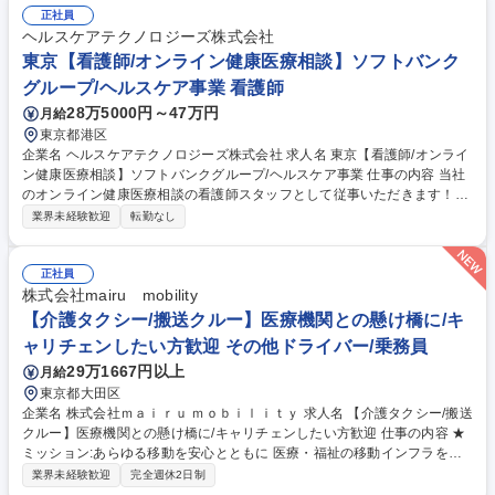
ン着脱介助など。 (3)内視鏡室支援：検査器材の準備や片付け。 正確性が
正社員
求められる作業ですが、チームで連携して行います。 将来的にはパートス
ヘルスケアテクノロジーズ株式会社
タッフの指導・管理や工程管理など、施設責任者としてのマネジメント業
東京【看護師/オンライン健康医療相談】ソフトバンク
務もお任せします。 募集職種 未経験歓迎！【東京】病院の手術室サポー
グループ/ヘルスケア事業 看護師
ト・器具の洗浄 ★研修充実
28万5000円～47万円
月給
東京都港区
企業名 ヘルスケアテクノロジーズ株式会社 求人名 東京【看護師/オンライ
ン健康医療相談】ソフトバンクグループ/ヘルスケア事業 仕事の内容 当社
のオンライン健康医療相談の看護師スタッフとして従事いただきます！看
護師からの事業会社へキャリアチェンジしたい方を歓迎します。これまで
業界未経験歓迎
転勤なし
の経験を活かして、活躍してみませんか？ オンライン(チャット)での健康
相談/幅広く一般的な相談(医療/健康等)に対応/メタボリックシンドローム
予防のための特定保健指導(相談および継続支援)/相談マニュアルの作成
正社員
【チーム構成】医師/薬剤師/看護師/保健師で構成される複数名のチームで
株式会社mairu mobility
動きます。 【身につくスキル/経験】AIを用いた次世代医療サービスの構
【介護タクシー/搬送クルー】医療機関との懸け橋に/キ
築経験を積める/ビジネススキルを習得できる/未病予防の領域で活躍でき
ャリチェンしたい方歓迎 その他ドライバー/乗務員
る 募集職種 東京【看護師/オンライン健康医療相談】ソフトバンクグルー
29万1667円以上
月給
プ/ヘルスケア事業
東京都大田区
企業名 株式会社ｍａｉｒｕ ｍｏｂｉｌｉｔｙ 求人名 【介護タクシー/搬送
クルー】医療機関との懸け橋に/キャリチェンしたい方歓迎 仕事の内容 ★
ミッション:あらゆる移動を安心とともに 医療・福祉の移動インフラを展
開する当社にて利用者の移動を支える搬送クルー業務をご担当。車両に乗
業界未経験歓迎
完全週休2日制
り看護師や介護福祉士等の専門資格を持つ 仲間と安全で快適な搬送手段を