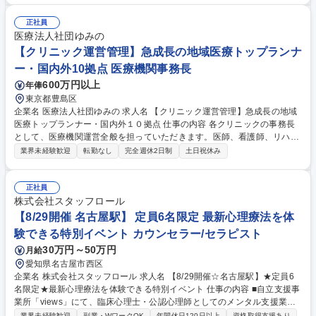
間の調整 ■仕組みづくり・高度化：対応ルールの整備・標準化、研修資料
作成、健康施策の企画 ※実務を通じて法的・労務的観点を含む高度な専門
正社員
性が身につく環境です。属人化脱却に向けた制度構築を主導でき、全社の
医療法人社団ゆみの
基盤づくりに貢献できます。 募集職種 【総合職】＜健康推進担当（産業
【クリニック運営管理】急成長の地域医療トップランナ
保健・労務連携）＞社員の健康課題を支援
ー・国内外10拠点 医療機関事務長
600万円以上
年俸
東京都豊島区
企業名 医療法人社団ゆみの 求人名 【クリニック運営管理】急成長の地域
医療トップランナー・国内外１０拠点 仕事の内容 各クリニックの事務長
として、医療機関運営全般を担っていただきます。医師、看護師、リハ
職、訪問診療コーディネーター、事務職など多職種と連携しながら、拠点
業界未経験歓迎
転勤なし
完全週休2日制
土日祝休み
運営を円滑に進める重要ポジションです。 (1)医療機関の日常運営管理、
現場オペレーションの整備 (2)スタッフマネジメント、各部門との連携調
整 (3)医療現場における課題抽出、業務改善の企画・実行 (4)地域連携、紹
正社員
介元・関係機関対応 (5)数値管理、予実管理、運営状況のレポーティング
株式会社スタッフロール
(6)経営方針を現場へ落とし込むための調整・推進 募集職種 【クリニック
【8/29開催 名古屋駅】 定員6名限定 最新心理療法を体
運営管理】急成長の地域医療トップランナー・国内外１０拠点
験できる特別イベント カウンセラー/セラピスト
30万円～50万円
月給
愛知県名古屋市西区
企業名 株式会社スタッフロール 求人名 【8/29開催☆名古屋駅】★定員6
名限定★最新心理療法を体験できる特別イベント 仕事の内容 ■自立支援事
業所「views」にて、臨床心理士・公認心理師としてのメンタル支援業務
全般。グループアプローチや「言語的価値低減法」などを活用し、利用者
業界未経験歓迎
副業・WワークOK
年間休日120日以上
資格取得支援あり