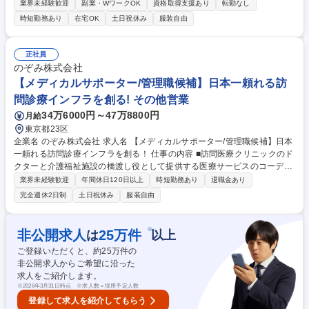
を円滑に進める運営業務全般をお任せします。集患マーケティングからオ
業界未経験歓迎
副業・WワークOK
資格取得支援あり
転勤なし
ペレーション管理、外部連携まで幅広く担当 いただきます。【具体的に
時短勤務あり
在宅OK
土日祝休み
服装自由
は】集患とマーケティング(オフライン広告の立案実行、CRM施策検討、
内覧会実施等)、オペレーション管理(予約システム対応、棚卸し実務、承
認システム申請等)、リレーション構築(外部業者連携、イオンとの連携、
正社員
病診連携等)、総務IT(現場困りごと対応、事務長補佐等)を担当いただきま
のぞみ株式会社
す。 募集職種 【クリニック運営マネージャー】多店舗展開/医療×ビジネ
【メディカルサポーター/管理職候補】日本一頼れる訪
ス/裁量大
問診療インフラを創る! その他営業
34万6000円～47万8800円
月給
東京都23区
企業名 のぞみ株式会社 求人名 【メディカルサポーター/管理職候補】日本
一頼れる訪問診療インフラを創る！ 仕事の内容 ■訪問医療クリニックのド
クターと介護福祉施設の橋渡し役として提供する医療サービスのコーディ
ネート・医療法人のサポートをお任せします。幹部候補として、将来的に
業界未経験歓迎
年間休日120日以上
時短勤務あり
退職金あり
はネジメント業務も期待しています。 【業務詳細】 ■グループ企業である
完全週休2日制
土日祝休み
服装自由
医療法人(訪問診療のクリニック)のサポート 主に事務周りのサポートを行
っていただきます。(・ドクターの往診スケジュール作成・患者への診療
サービスの説明・医師、看護師に同行しての診療サポート・往診先施設と
※
非公開求人
25
万件
は
以上
クリニックの連携サポート等) ■往診先施設等へ同行、新規開拓、業務内容
ご登録いただくと、約
25
万件の
の提案 募集職種 【メディカルサポーター/管理職候補】日本一頼れる訪問
非公開求人からご希望に沿った
診療インフラを創る！
求人をご紹介します。
※
2026年3月31日時点 ※求人数＝採用予定人数
登録して求人を紹介してもらう