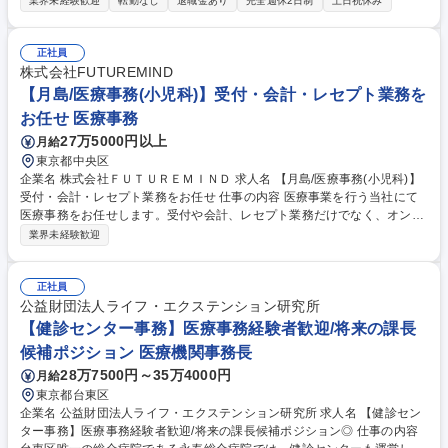
業界未経験歓迎
転勤なし
退職金あり
完全週休2日制
土日祝休み
職など多職種と連携しながら、拠点運営を円滑に進める重要ポジションで
す。 (1)医療機関の日常運営管理、現場オペレーションの整備 (2)スタッフ
マネジメント、各部門との連携調整 (3)医療現場における課題抽出、業務
正社員
改善の企画・実行 (4)地域連携、紹介元・関係機関対応 (5)数値管理、予実
株式会社FUTUREMIND
管理、運営状況のレポーティング (6)経営方針を現場へ落とし込むための
【月島/医療事務(小児科)】受付・会計・レセプト業務を
調整・推進 募集職種 【クリニック運営管理】急成長の地域医療トップラ
お任せ 医療事務
ンナー・国内外１０拠点
27万5000円以上
月給
東京都中央区
企業名 株式会社ＦＵＴＵＲＥＭＩＮＤ 求人名 【月島/医療事務(小児科)】
受付・会計・レセプト業務をお任せ 仕事の内容 医療事業を行う当社にて
医療事務をお任せします。受付や会計、レセプト業務だけでなく、オンラ
インを含めた患者様へのカウンセリング、給与UPに繋がる業務・商品改
業界未経験歓迎
善の起案・遂行まで幅広く携わります。 【具体的には】■受付、診療介
助、会計業務、患者様の予約・来客応対 ■カルテ作成、レセプトの請求処
理などのPC業務 ■オンライン、実来院してくださった患者様へのカウンセ
正社員
リング ■給与UPのための業務改善/商品改善の起案/遂行業務 ★レセプト等
公益財団法人ライフ・エクステンション研究所
の事務作業にとどまらず、クリニック運営を豊かにする提案や患者様への
【健診センター事務】医療事務経験者歓迎/将来の課長
寄り添った対応ができるやりがいのあるポジションです。 募集職種 【月
候補ポジション 医療機関事務長
島/医療事務(小児科)】受付・会計・レセプト業務をお任せ
28万7500円～35万4000円
月給
東京都台東区
企業名 公益財団法人ライフ・エクステンション研究所 求人名 【健診セン
ター事務】医療事務経験者歓迎/将来の課長候補ポジション◎ 仕事の内容