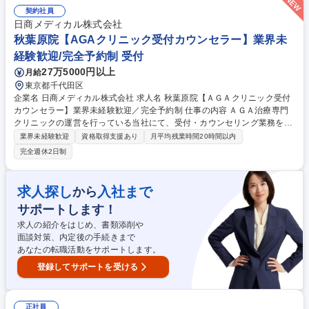
やリハビリのサポート■社内ツールを用いた訪問記録の作成やスタッフと
契約社員
の情報共有■地域にお住まいの障がい者・高齢者の方への訪問看護 スタッ
日商メディカル株式会社
フと密に連携できる自社施設への訪問がメインとなりますが、ごく一部居
秋葉原院【AGAクリニック受付カウンセラー】業界未
宅訪問がございます。 募集職種 【訪問看護/町田】年最大157日休･週休3
経験歓迎/完全予約制 受付
日可!残業非推奨で月給36万円～
27万5000円以上
月給
東京都千代田区
企業名 日商メディカル株式会社 求人名 秋葉原院【ＡＧＡクリニック受付
カウンセラー】業界未経験歓迎／完全予約制 仕事の内容 ＡＧＡ治療専門
クリニックの運営を行っている当社にて、受付・カウンセリング業務をお
任せいたします。患者様一人ひとりのお悩みに深く寄り添い、不安や疑問
業界未経験歓迎
資格取得支援あり
月平均残業時間20時間以内
を解消し最適な治療をご提案していくポジションです ■受付業務：来院患
完全週休2日制
者様のご案内、電話対応、予約・カルテ管理、処方、施術全般を丁寧にお
任せします。 ■カウンセリング業務：問診に基づく症状の聞き取り、マイ
クロスコープによる頭皮状態の詳細確認、最適な治療内容の説明やご提
求人探し
入社まで
から
案、契約手続等を実施します。 ※完全予約制で落ち着いて対応可能です。
サポートします！
患者様が自信を取り戻す瞬間に立ち会え、感謝を直接いただける仕事で
す。 【業務内容の変更範囲】当社の指定する業務 募集職種 秋葉原院【Ａ
求人の紹介をはじめ、書類添削や
ＧＡクリニック受付カウンセラー】業界未経験歓迎／完全予約制
面談対策、内定後の手続きまで
あなたの転職活動をサポートします。
登録してサポートを受ける
正社員