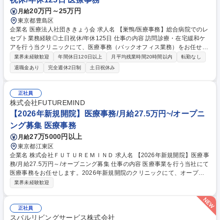
20万円～25万円
月給
東京都豊島区
企業名 医療法人社団ききょう会 求人名 【巣鴨/医療事務】総合病院でのレ
セプト業務経験◎土日祝休/年休125日 仕事の内容 訪問診療・在宅緩和ケ
アを行う当クリニックにて、医療事務（バックオフィス業務）をお任せい
たします。外来受付のような対面対応は原則なく、レセプトや請求業務に
業界未経験歓迎
年間休日120日以上
月平均残業時間20時間以内
転勤なし
集中できる環境です。 ■在宅医療に関わるレセプト業務（作成・点検・請
退職金あり
完全週休2日制
土日祝休み
求） ■電子カルテ（モバカル・オルカ）の入力・処理 ■診療費請求書作
成、電話対応（連携先・患者様）、一般事務 ■運転業務や訪問同行はあり
ません。 ※外来のみの経験者も歓迎。入社後は先輩社員がOJTで丁寧に指
正社員
導するため、訪問診療独自の算定ルールも着実に習得可能です。 募集職種
株式会社FUTUREMIND
【巣鴨/医療事務】総合病院でのレセプト業務経験◎土日祝休/年休125日
【2026年新規開院】医療事務/月給27.5万円~/オープニ
ング募集 医療事務
27万5000円以上
月給
東京都江東区
企業名 株式会社ＦＵＴＵＲＥＭＩＮＤ 求人名 【2026年新規開院】医療事
務/月給27.5万円～/オープニング募集 仕事の内容 医療事業を行う当社にて
医療事務をお任せします。2026年新規開院のクリニックにて、オープニ
ングスタッフとして受付や会計、レセプト業務に加え、クリニックづくり
業界未経験歓迎
にも初期から携わっていただけます。 【具体的には】 ■クリニックでの受
付・会計・患者様対応 ■レセプト(診療報酬明細書)の作成・点検業務 ■電
子カルテの入力・管理業務 ■新規開院に伴う備品管理やオペレーションの
正社員
構築 ■その他、クリニック運営に関わる事務全般 募集職種 【2026年新規
スバルリビングサービス株式会社