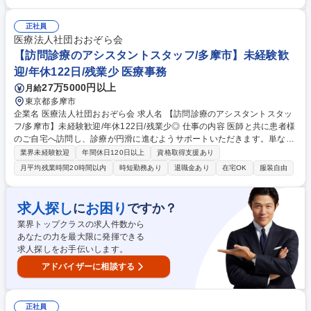
す！ ■ご入居者様のバイタルチェックや日々の健康管理■服薬管理やご自
宅での療養･生活に関するアドバイス■主治医の指示に基づく医療処置やリ
ハビリのサポート■社内ツールを用いた訪問記録の作成やスタッフとの情
正社員
報共有■地域にお住まいの障がい者・高齢者の方への訪問看護 スタッフと
医療法人社団おおぞら会
密に連携できる自社施設への訪問がメインとなりますが、ごく一部居宅訪
【訪問診療のアシスタントスタッフ/多摩市】未経験歓
問がございます。 募集職種 【訪問看護】年最大157日休･週休3日可!残業
迎/年休122日/残業少 医療事務
非推奨で月給36万円～
27万5000円以上
月給
東京都多摩市
企業名 医療法人社団おおぞら会 求人名 【訪問診療のアシスタントスタッ
フ/多摩市】未経験歓迎/年休122日/残業少◎ 仕事の内容 医師と共に患者様
のご自宅へ訪問し、診療が円滑に進むようサポートいただきます。単なる
補助ではなく、「医療現場を支える一員」として幅広く関わるポジション
業界未経験歓迎
年間休日120日以上
資格取得支援あり
です。 【具体的には】 ■訪問診療への同行（1日約15件） ■カルテ入力、
月平均残業時間20時間以内
時短勤務あり
退職金あり
在宅OK
服装自由
診療内容の記録サポート ■医療器材の準備・運搬 ■採血等の診療補助業務
患者様やご家族と接する機会も多く、医療と生活の両面に関わる実感を得
られます。 募集職種 【訪問診療のアシスタントスタッフ/多摩市】未経験
求人探し
お困り
に
ですか？
歓迎/年休122日/残業少◎
業界トップクラスの求人件数から
あなたの力を最大限に発揮できる
求人探しをお手伝いします。
アドバイザーに相談する
正社員