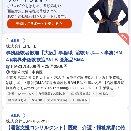
求人の紹介をはじめ、書類添削や
面談対策、内定後の手続きまで
あなたの転職活動をサポートします。
登録してサポートを受ける
正社員
株式会社EPLink
事務経験者歓迎【大阪】事務職_治験サポ―ト事務(SM
A)/業界未経験歓迎/WLB 医薬品SMA
21万8500円～29万2900円
月給
大阪府大阪市中央区
企業名 株式会社ＥＰＬｉｎｋ 求人名 ★事務経験者歓迎【大阪】事務職_
治験サポ―ト事務(SMA)/業界未経験歓迎/WLB◎ 仕事の内容 【治験事務局
担当者とも言われるSMA（Site Management Associate）】治験をスムー
ズに行えるように、治験に必要な書類の作成や管理、各種委員会などの運
副業・WワークOK
年間休日120日以上
資格取得支援あり
転勤なし
営サポートをすることです。 【業務詳細】 ■治験事務局支援作業 ■医療機
時短勤務あり
在宅OK
完全週休2日制
土日祝休み
関との折衝 ■IRB（治験審査委員会）の運営、支援業務 ■書類作成、ファ
イリング ※レベルは不問ですが、業務上Word、Excelは必須です。 募集
職種 ★事務経験者歓迎【大阪】事務職_治験サポ―ト事務(SMA)/業界未経
正社員
験歓迎/WLB◎
株式会社CBヘルスケア
【運営支援コンサルタント】医療・介護・福祉業界に特