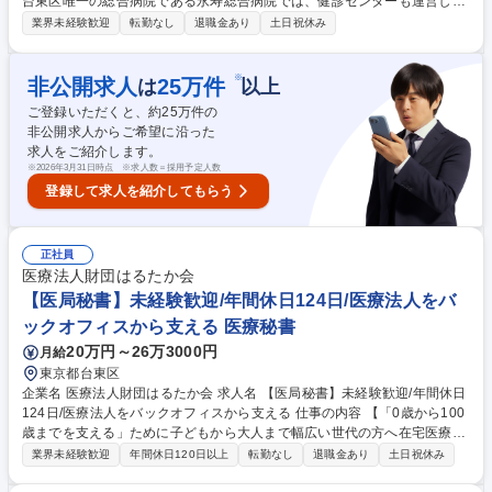
台東区唯一の総合病院である永寿総合病院では、健診センターも運営して
おります。本ポジションの健診センターの事務局での勤務となります。医
業界未経験歓迎
転勤なし
退職金あり
土日祝休み
療業界での経験を活かして活躍が可能なポジションです。 【業務内容】■
請求業務全般 ■予防医療センター運営業務 ■健康保険組合、代行機関等の
契約業務 ■センター内システム、医療機器等に関する契約、管理 ■学会等
※
非公開求人
25
万件
は
以上
への提出データ作成、統計作成 ■部署間の調整・医師の勤務調整 等 募集
ご登録いただくと、約
25
万件の
職種 【健診センター事務】医療事務経験者歓迎/将来の課長候補ポジショ
非公開求人からご希望に沿った
ン◎
求人をご紹介します。
※
2026年3月31日時点 ※求人数＝採用予定人数
登録して求人を紹介してもらう
正社員
医療法人財団はるたか会
【医局秘書】未経験歓迎/年間休日124日/医療法人をバ
ックオフィスから支える 医療秘書
20万円～26万3000円
月給
東京都台東区
企業名 医療法人財団はるたか会 求人名 【医局秘書】未経験歓迎/年間休日
124日/医療法人をバックオフィスから支える 仕事の内容 【「0歳から100
歳までを支える」ために子どもから大人まで幅広い世代の方へ在宅医療を
提供する】当法人にて、医局秘書として下記業務をお任せします。 ■医師
業界未経験歓迎
年間休日120日以上
転勤なし
退職金あり
土日祝休み
のスケジュール管理・調整 ■書類作成・管理 ■医師の事務サポート ■院内