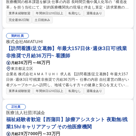
医療機関の根本課題を解決 仕事の内容 長時間労働や属人化等の「構造改
革」を担う当社にて、契約医療機関先の現場と伴走し算定・請求業務の安
定化と業務改善をお任せします。実務支援だけでなく支援終了後も現場が
業界未経験歓迎
年間休日120日以上
転勤なし
退職金あり
自走できる仕組み作りがミッションです 【実務支援・課題抽出】■現場ス
完全週休2日制
土日祝休み
タッフの一員としての算定・請求実務の遂行■実務を通じて、業務遅延の
解消や算定精度の向上に貢献■業務実態・ボトルネックである課題の把握■
請求業務（算定業務、受付業務）【運用整理・自走の支援】■本部指示の
契約社員
もと属人化している業務プロセスの整理・可視化を推進■簡易的なルール
株式会社AMATUHI
化や手順書の作成■ユーザー先のスタッフが、自分たちだけで安定して運
【訪問看護/足立葛飾】年最大157日休･週休3日可!残業
用を継続できる状態の構築 募集職種 全国【医療事務・業務改善/メンバ
非推奨で月給36万円~ 看護師
ー】医療機関の根本課題を解決
36万円～46万円
月給
東京都足立区
企業名 株式会社ＡＭＡＴＵＨＩ 求人名 【訪問看護/足立葛飾】年最大157
日休･週休3日可!残業非推奨で月給36万円～ 仕事の内容 自社運営の障がい
者グループホームへ訪問し、地域で暮らす方々の健康と安心を支えていた
だきます。日曜＋週2日のお休みで、メリハリをつけて働きたい方におす
業界未経験歓迎
年間休日120日以上
転勤なし
退職金あり
すめです！ ■ご入居者様のバイタルチェックや日々の健康管理■服薬管理
やご自宅での療養･生活に関するアドバイス■主治医の指示に基づく医療処
置やリハビリのサポート■社内ツールを用いた訪問記録の作成やスタッフ
正社員
との情報共有■地域にお住まいの障がい者・高齢者の方への訪問看護 スタ
医療法人社団洋誠会
ッフと密に連携できる自社施設への訪問がメインとなりますが、ごく一部
福祉経験者歓迎【西蒲田】診療アシスタント 夜勤無/残
居宅訪問がございます。 募集職種 【訪問看護/足立葛飾】年最大157日休･
業15h/キャリアアップ その他医療機関
週休3日可!残業非推奨で月給36万円～
29万7000円～33万円
月給