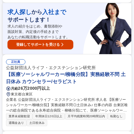
届けるプロとして直接患者に向き合います■予約情報を確認し必要なケア
内容を整理 ■第二種免許での車両運転と入社後の取得支援あり ■移動・移
求人探し
入社まで
から
乗のサポートや丁寧なお声がけ ■車内でのバイタルや体調のチェック ■ご
サポートします！
家族や病院・介護施設職員とのやりとりや調整 募集職種 【介護タクシー/
搬送クルー】医療機関との懸け橋に/キャリチェンしたい方歓迎
求人の紹介をはじめ、書類添削や
面談対策、内定後の手続きまで
あなたの転職活動をサポートします。
登録してサポートを受ける
正社員
公益財団法人ライフ・エクステンション研究所
【医療ソーシャルワーカー/柳橋分院】実務経験不問 土
日休み カウンセラー/セラピスト
26万2000円以上
月給
東京都台東区
企業名 公益財団法人ライフ・エクステンション研究所 求人名 【医療ソー
シャルワーカー/柳橋分院】実務経験不問◎土日休み♪ 仕事の内容 台東区唯
一の総合病院である永寿総合病院・柳橋分院にて、医療ソーシャルワーカ
ーを募集いたします。患者様やご家族の退院支援・生活相談を担当いただ
業界未経験歓迎
年間休日120日以上
月平均残業時間20時間以内
転勤なし
きます。 【具体的には】 ■入院患者様の退院に向けた相談支援 ■介護保険
退職金あり
土日祝休み
や医療費などの制度説明 ■関係機関との連絡調整 ※医師・看護師とのカン
ファレンス(週2回以上)や、2名体制で業務を進めるため、チームで協力し