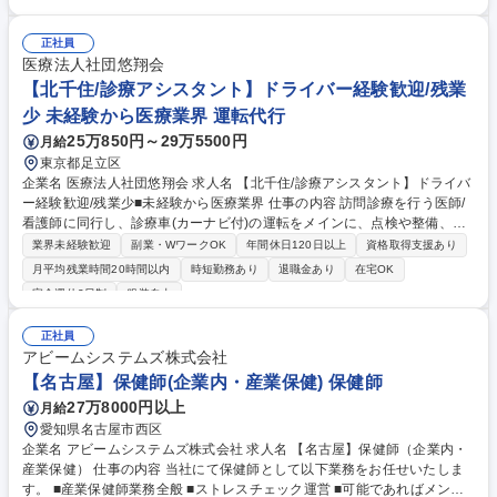
めです！ ■ご入居者様のバイタルチェックや日々の健康管理■服薬管理や
ご自宅での療養･生活に関するアドバイス■主治医の指示に基づく医療処置
やリハビリのサポート■社内ツールを用いた訪問記録の作成やスタッフと
正社員
の情報共有■地域にお住まいの障がい者・高齢者の方への訪問看護 スタッ
医療法人社団悠翔会
フと密に連携できる自社施設への訪問がメインとなりますが、ごく一部居
【北千住/診療アシスタント】ドライバー経験歓迎/残業
宅訪問がございます。 募集職種 【訪問看護/千葉】年最大157日休･週休3
少 未経験から医療業界 運転代行
日可!残業非推奨で月給36万円～
25万850円～29万5500円
月給
東京都足立区
企業名 医療法人社団悠翔会 求人名 【北千住/診療アシスタント】ドライバ
ー経験歓迎/残業少■未経験から医療業界 仕事の内容 訪問診療を行う医師/
看護師に同行し、診療車(カーナビ付)の運転をメインに、点検や整備、物
品準備、クリニック内のサポート業務(患者様へ訪問確認電話、物品補充
業界未経験歓迎
副業・WワークOK
年間休日120日以上
資格取得支援あり
や庶務業務等)を行っていただきます。(約1日10件) 【詳細】1)訪問予定の
月平均残業時間20時間以内
時短勤務あり
退職金あり
在宅OK
患者様に合わせた医療用具や物品の準備 2)診療車の運転業務 3)診療ルー
完全週休2日制
服装自由
トの管理や急変した患者様の往診に伴うルート変更/事務連絡 4)クリニッ
ク内の他職種の事務サポートや庶務業務等 【キャリアパス】将来的に医師
正社員
事務作業補助者として医療関連の文書作成代行やカルテ代行入力等の医師
アビームシステムズ株式会社
のサポート業務等もご経験いただけます。※運転業務が無い日は内勤とな
【名古屋】保健師(企業内・産業保健) 保健師
り事務作業や電話対応等をお任せします。 募集職種 【北千住/診療アシス
タント】ドライバー経験歓迎/残業少■未経験から医療業界
27万8000円以上
月給
愛知県名古屋市西区
企業名 アビームシステムズ株式会社 求人名 【名古屋】保健師（企業内・
産業保健） 仕事の内容 当社にて保健師として以下業務をお任せいたしま
す。 ■産業保健師業務全般 ■ストレスチェック運営 ■可能であればメンタ