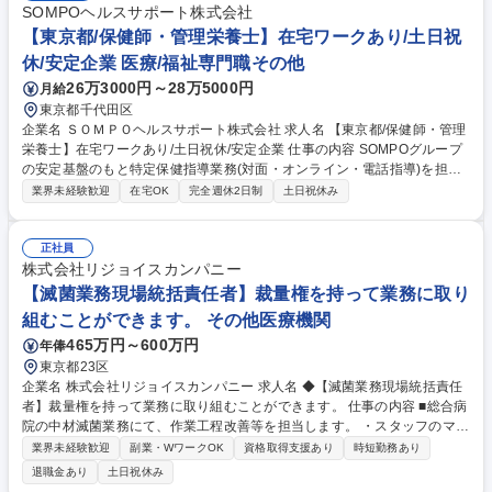
SOMPOヘルスサポート株式会社
【東京都/保健師・管理栄養士】在宅ワークあり/土日祝
休/安定企業 医療/福祉専門職その他
26万3000円～28万5000円
月給
東京都千代田区
企業名 ＳＯＭＰＯヘルスサポート株式会社 求人名 【東京都/保健師・管理
栄養士】在宅ワークあり/土日祝休/安定企業 仕事の内容 SOMPOグループ
の安定基盤のもと特定保健指導業務(対面・オンライン・電話指導)を担当
いただきます。将来的には委託スタッフの教育やマネジメントにも挑戦可
業界未経験歓迎
在宅OK
完全週休2日制
土日祝休み
能。在宅ワークや充実の休日等柔軟に働ける環境です。 ■企業における特
定保健指導の実務全般(対面および電話での指導)■対象者の健康状態や生活
習慣に応じた適切なアドバイスと改善サポート■将来的な委託保健師や管
正社員
理栄養士の教育およびマネジメント業務■組織マネジメントや人材管理業
株式会社リジョイスカンパニー
務■保健指導の質向上を目的とした研修や教育プログラムの企画と運営■そ
【滅菌業務現場統括責任者】裁量権を持って業務に取り
の他関連するデータ入力や資料作成など付随する事務作業全般に幅広く携
組むことができます。 その他医療機関
わっていただきます。※出張が発生します 募集職種 【東京都/保健師・管
465万円～600万円
年俸
理栄養士】在宅ワークあり/土日祝休/安定企業
東京都23区
企業名 株式会社リジョイスカンパニー 求人名 ◆【滅菌業務現場統括責任
者】裁量権を持って業務に取り組むことができます。 仕事の内容 ■総合病
院の中材滅菌業務にて、作業工程改善等を担当します。 ・スタッフのマネ
ジメント ・品質維持 ・実務上における病院との交渉（予算や契約交渉は
業界未経験歓迎
副業・WワークOK
資格取得支援あり
時短勤務あり
除く） ◎滅菌業務においての、責任者としての業務となります。 ・当社
退職金あり
土日祝休み
では、各病院の施設の特徴や手術室の運用に応じ、最適なオペレーション