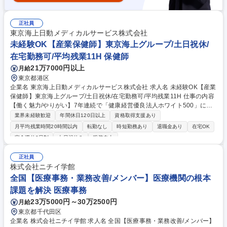
正社員
東京海上日動メディカルサービス株式会社
未経験OK【産業保健師】東京海上グループ/土日祝休/
在宅勤務可/平均残業11H 保健師
21万7000円以上
月給
東京都港区
企業名 東京海上日動メディカルサービス株式会社 求人名 未経験OK【産業
保健師】東京海上グループ/土日祝休/在宅勤務可/平均残業11H 仕事の内容
【働く魅力/やりがい】7年連続で「健康経営優良法人ホワイト500」に認
定される当社にて、メンタルヘルスサポート、電話医療健康相談サービ
業界未経験歓迎
年間休日120日以上
資格取得支援あり
ス、医療安全サービスなど、多彩なサービスを取り揃えています。 「豊か
月平均残業時間20時間以内
転勤なし
時短勤務あり
退職金あり
在宅OK
で心地よく、健康な社会生活の実現と経済の発展」をビジョンに企業・健
完全週休2日制
土日祝休み
服装自由
康保険組合に対して、幅広いサービスで「健康経営」「健康増進」を支援
する当社。保健師として顧客企業の産業保健業務をお任せします。 【業務
正社員
具体例】■お客様の健康管理業務■お客様の健康管理体制づくりに関するコ
株式会社ニチイ学館
ンサルテーション■弊社システムを利用し、健康管理データを活用した保
全国【医療事務・業務改善/メンバー】医療機関の根本
健指導■健康増進関連のコンテンツ作成・セミナー講師 募集職種 未経験O
K【産業保健師】東京海上グループ/土日祝休/在宅勤務可/平均残業11H
課題を解決 医療事務
23万5000円～30万2500円
月給
東京都千代田区
企業名 株式会社ニチイ学館 求人名 全国【医療事務・業務改善/メンバー】