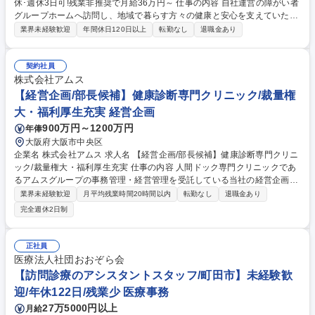
休･週休3日可!残業非推奨で月給36万円～ 仕事の内容 自社運営の障がい者
グループホームへ訪問し、地域で暮らす方々の健康と安心を支えていただ
きます。日曜＋週2日のお休みで、メリハリをつけて働きたい方におすす
業界未経験歓迎
年間休日120日以上
転勤なし
退職金あり
めです！ ■ご入居者様のバイタルチェックや日々の健康管理■服薬管理や
ご自宅での療養･生活に関するアドバイス■主治医の指示に基づく医療処置
やリハビリのサポート■社内ツールを用いた訪問記録の作成やスタッフと
契約社員
の情報共有■地域にお住まいの障がい者・高齢者の方への訪問看護 スタッ
株式会社アムス
フと密に連携できる自社施設への訪問がメインとなりますが、ごく一部居
【経営企画/部長候補】健康診断専門クリニック/裁量権
宅訪問がございます。 募集職種 【訪問看護/八王子】年最大157日休･週休
大・福利厚生充実 経営企画
3日可!残業非推奨で月給36万円～
900万円～1200万円
年俸
大阪府大阪市中央区
企業名 株式会社アムス 求人名 【経営企画/部長候補】健康診断専門クリニ
ック/裁量権大・福利厚生充実 仕事の内容 人間ドック専門クリニックであ
るアムスグループの事務管理・経営管理を受託している当社の経営企画室
の部長候補として、人間ドック営業に関する戦略企画全般を担い、以下の
業界未経験歓迎
月平均残業時間20時間以内
転勤なし
退職金あり
業務にかかわっていただきます。 ◆経営企画室の部長候補として人間ドッ
完全週休2日制
ク営業に関する戦略企画全般を担い、以下業務に関わっていただきます。
・営業（渉外）活動の管理（訪問状況の管理、渉外担当者の活動管理） ・
人間ドック受診者増加のための営業戦略の立案、指揮・指導 ・人間ドック
正社員
に関する商品企画、広報的な戦略 募集職種 【経営企画/部長候補】健康診
医療法人社団おおぞら会
断専門クリニック/裁量権大・福利厚生充実
【訪問診療のアシスタントスタッフ/町田市】未経験歓
迎/年休122日/残業少 医療事務
27万5000円以上
月給