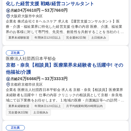
化した経営支援 戦略/経営コンサルタント
34万4610円～53万7660円
月給
大阪府大阪市中央区
企業名 株式会社ＣＢヘルスケア 求人名 【運営支援コンサルタント】医
療・介護・福祉業界に特化した経営支援 仕事の内容 医療、介護、福祉業
界のお客様に対して専門性、先見性、創造性を共創することを当社のミッ
ションとして、高齢者向け住まいのマネジメントから始める地域包括ケア
業界未経験歓迎
年間休日120日以上
完全週休2日制
土日祝休み
事業を支援いただきます。 ■「経営層」向け経営戦略支援：業績指標モニ
タリング（売上分析・営業戦略立案・推進）/事業開始後の課題抽出と改善
提案・経営会議・運営会議へのアドバイザー参加・事業多角化支援（新規
正社員
展開提案）、既存事業（薬局・クリニック）との連携促進■「現場スタッ
医療法人社団西日本平郁会
フ」向け運営指導：現場責任者育成、運営フロー構築、入居促進、業績指
京都・奈良【相談員】医療業界未経験者も活躍中! その
標モニタリング（売上分析・戦略立案）、運営書類整備チェック・作成支
他福祉/介護
援、顧客対応相談 募集職種 【運営支援コンサルタント】医療・介護・福
26万6666円～33万3333円
月給
祉業界に特化した経営支援
京都府京都市伏見区
企業名 医療法人社団西日本平郁会 求人名 京都・奈良【相談員】医療業界
未経験者も活躍中！ 仕事の内容 クリニックの相談員として京都・奈良地
域にて以下業務をお任せします。 1.地域の医療・介護施設等への訪問・ご
挨拶：施設等へ訪問しチラシのお渡しやご挨拶 ※「まずは顔を覚えてもら
業界未経験歓迎
年間休日120日以上
月平均残業時間20時間以内
うこと」が目的なので短時間のシンプルな訪問が中心です。(目安：月間1
完全週休2日制
土日祝休み
00件程度、1件あたり10分程度) 2.訪問診療に関する相談・打ち合わせ：
興味を持っていただいたお客様へ、具体的なサービス提案やヒアリングを
行います。併せて既存患者さんの相談対応等も対応いただきます。(目
正社員