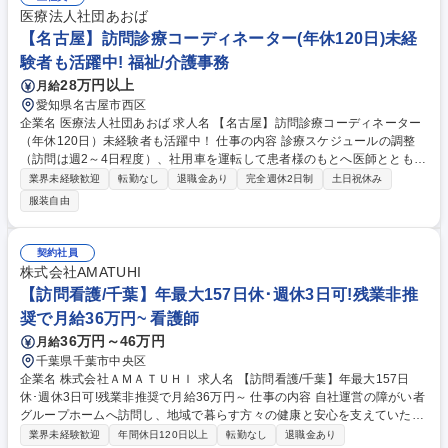
医療法人社団あおば
【名古屋】訪問診療コーディネーター(年休120日)未経
験者も活躍中! 福祉/介護事務
28万円以上
月給
愛知県名古屋市西区
企業名 医療法人社団あおば 求人名 【名古屋】訪問診療コーディネーター
（年休120日）未経験者も活躍中！ 仕事の内容 診療スケジュールの調整
（訪問は週2～4日程度）、社用車を運転して患者様のもとへ医師とともに
訪問し診療のサポート実施、医療物品などの準備、カルテ等のデータ入力
業界未経験歓迎
転勤なし
退職金あり
完全週休2日制
土日祝休み
作業などをご担当いただきます。 【未経験者】最初は研修を受け、事務な
服装自由
どからスタートしていただきます。 【訪問診療サポートについて】訪問先
は主に、介護施設が中心です。担当施設への訪問日程を調整し、当日は医
師や看護師と一緒に訪問します。 当日は、施設に住んでいる患者様の診療
契約社員
をサポートして、帰社後は事務作業を行います。施設への訪問頻度は、週
株式会社AMATUHI
2～4日程です。※訪問のない日は事務業務をお任せしています。 変更の
【訪問看護/千葉】年最大157日休･週休3日可!残業非推
範囲：変更なし 募集職種 【名古屋】訪問診療コーディネーター（年休120
奨で月給36万円~ 看護師
日）未経験者も活躍中！
36万円～46万円
月給
千葉県千葉市中央区
企業名 株式会社ＡＭＡＴＵＨＩ 求人名 【訪問看護/千葉】年最大157日
休･週休3日可!残業非推奨で月給36万円～ 仕事の内容 自社運営の障がい者
グループホームへ訪問し、地域で暮らす方々の健康と安心を支えていただ
きます。日曜＋週2日のお休みで、メリハリをつけて働きたい方におすす
業界未経験歓迎
年間休日120日以上
転勤なし
退職金あり