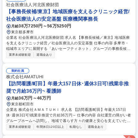
善に携わる事ができ、経験、やりがいともに大きな仕事になります。 募集
社会医療法人河北医療財団
職種 【東京/医療事務コンサル】病院の経営改善に挑戦！在宅勤務可/未経
【事務長候補/東京】地域医療を支えるクリニック経営/
験歓迎！
社会医療法人の安定基盤 医療機関事務長
38万7250円～56万5250円
月給
東京都多摩市
企業名 社会医療法人河北医療財団 求人名 【事務長候補／東京】地域医療
を支えるクリニック経営／社会医療法人の安定基盤 仕事の内容 多摩市・
稲城市エリアに展開する「あいセーフティネット」グループの事務長候補
として、下記いずれかのクリニック運営・経営管理全般をお任せします。
業界未経験歓迎
退職金あり
医療現場を「経営」の力で支える、クリニックの事務長・マネージャー候
補 医師や看護師が医療行為に専念できるよう、ヒト（組織・採用）・モノ
（施設・DX）・カネ（収支・予算）の管理を一手に担います。 医療の質
契約社員
と経営効率の両立を目指し、地域医療の継続に貢献する重要なポジション
株式会社AMATUHI
です。 募集職種 【事務長候補／東京】地域医療を支えるクリニック経営
【訪問看護/町田】年最大157日休･週休3日可!残業非推
／社会医療法人の安定基盤
奨で月給36万円~ 看護師
36万円～46万円
月給
東京都町田市
企業名 株式会社ＡＭＡＴＵＨＩ 求人名 【訪問看護/町田】年最大157日
休･週休3日可!残業非推奨で月給36万円～ 仕事の内容 自社運営の障がい者
グループホームへ訪問し、地域で暮らす方々の健康と安心を支えていただ
きます。日曜＋週2日のお休みで、メリハリをつけて働きたい方におすす
業界未経験歓迎
年間休日120日以上
転勤なし
退職金あり
めです！ ■ご入居者様のバイタルチェックや日々の健康管理■服薬管理や
ご自宅での療養･生活に関するアドバイス■主治医の指示に基づく医療処置