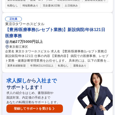
様の自立に向けたサポートを行います。 ■個別面接およびグループワーク
転勤なし
時短勤務あり
完全週休2日制
土日祝休み
を通じたメンタル支援 ■「言語的価値低減法」や身体的アプローチを活用
した心理療法 ■心理教育や再発予防のプログラム企画・運営 ※まずは8/29
の体験セミナーにご参加いただき、民間支援の現場や当社のビジョンに触
正社員
れていただきます。選考要素はありませんのでお気軽にご参加ください。
東京Dタワーホスピタル
募集職種 【8/29開催☆名古屋駅】★定員6名限定★最新心理療法を体験で
【豊洲/医療事務(レセプト業務)】新設病院/年休121日
きる特別イベント
医療事務
27万5000円以上
月給
東京都江東区
企業名 東京Ｄタワーホスピタル 求人名 【豊洲/医療事務(レセプト業務)】
新設病院/年休121日 仕事の内容 【業務内容】 病院での医療事務、レセプ
ト業務・健康診断管理業務をお任せします。 具体的には、以下の業務を中
心に担当していただきます。 ・外来・入退院受付対応、電子カルテ入力
業界未経験歓迎
年間休日120日以上
転勤なし
退職金あり
・レセプト業務（診療報酬請求、点検、返戻対応） ・診療費計算・請求処
理 ・診療報酬に関する分析・改善提案 ・健診管理業務（予約・結果報
告） ・各種法令手続き・行政報告・地域医療機関との連携業務 募集職種
求人探し
入社まで
から
【豊洲/医療事務(レセプト業務)】新設病院/年休121日
サポートします！
求人の紹介をはじめ、書類添削や
面談対策、内定後の手続きまで
あなたの転職活動をサポートします。
登録してサポートを受ける