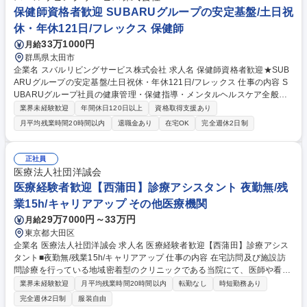
開院】医療事務/月給27.5万円～/オープニング募集
保健師資格者歓迎 SUBARUグループの安定基盤/土日祝
休・年休121日/フレックス 保健師
33万1000円
月給
群馬県太田市
企業名 スバルリビングサービス株式会社 求人名 保健師資格者歓迎★SUB
ARUグループの安定基盤/土日祝休・年休121日/フレックス 仕事の内容 S
UBARUグループ社員の健康管理・保健指導・メンタルヘルスケア全般を
お任せします。予防医療の観点から働く人々の健康維持・増進を支え、快
業界未経験歓迎
年間休日120日以上
資格取得支援あり
適な職場環境づくりに貢献できる非常にやりがいあるポジションです。 ■
月平均残業時間20時間以内
退職金あり
在宅OK
完全週休2日制
定期健診結果に基づく保健指導・特定保健指導の実施 ■ストレスチェック
運用、メンタルヘルス不調者や休復職者の相談・支援 ■健診データ等の集
計・分析、各種報告資料の作成（Excel・Word使用） ■産業医や医療機
正社員
関、社内関係部署との連携・調整 ■健康増進イベントや安全衛生施策の企
医療法人社団洋誠会
画・推進 ※入社後は現場の健康相談からスタートし、徐々に企画等へ幅を
医療経験者歓迎【西蒲田】診療アシスタント 夜勤無/残
広げられます！ 募集職種 保健師資格者歓迎★SUBARUグループの安定基
業15h/キャリアアップ その他医療機関
盤/土日祝休・年休121日/フレックス
29万7000円～33万円
月給
東京都大田区
企業名 医療法人社団洋誠会 求人名 医療経験者歓迎【西蒲田】診療アシス
タント■夜勤無/残業15h/キャリアアップ 仕事の内容 在宅訪問及び施設訪
問診療を行っている地域密着型のクリニックである当院にて、医師や看護
師の送迎/診療補助などのアシスタント業務/報告などの事務業務をお任せ
業界未経験歓迎
月平均残業時間20時間以内
転勤なし
時短勤務あり
します。※ご経験次第で採血を行っていただきます。 【1日の流れ】 ■出
完全週休2日制
服装自由