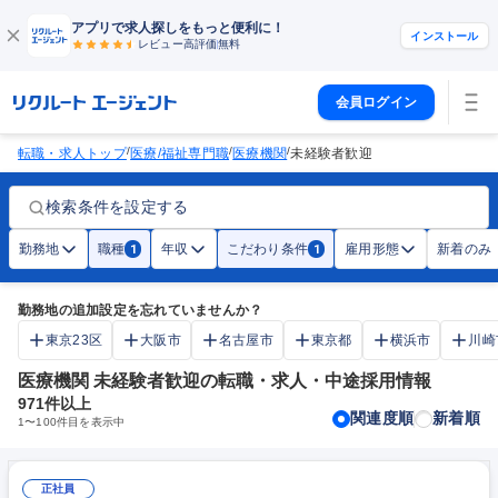
アプリで求人探しをもっと便利に！
インストール
レビュー高評価
無料
会員ログイン
/
/
/
転職・求人トップ
医療/福祉専門職
医療機関
未経験者歓迎
検索条件を設定する
勤務地
職種
年収
こだわり条件
雇用形態
新着のみ
1
1
勤務地の追加設定を忘れていませんか？
東京23区
大阪市
名古屋市
東京都
横浜市
川崎
医療機関 未経験者歓迎の転職・求人・中途採用情報
971
件以上
関連度順
新着順
1
〜
100
件目を表示中
正社員