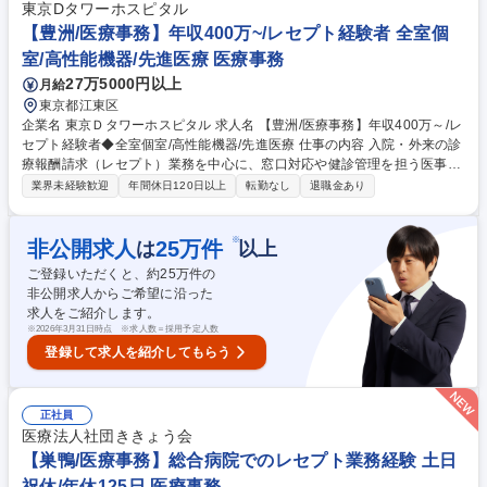
安：月間10～20件程度、1件あたり30分程度) 3.多職種連携：医師、看護
東京Dタワーホスピタル
師、その他職種との情報共有・連携 募集職種 京都・奈良【相談員】医療
【豊洲/医療事務】年収400万~/レセプト経験者 全室個
業界未経験者も活躍中！
室/高性能機器/先進医療 医療事務
27万5000円以上
月給
東京都江東区
企業名 東京Ｄタワーホスピタル 求人名 【豊洲/医療事務】年収400万～/レ
セプト経験者◆全室個室/高性能機器/先進医療 仕事の内容 入院・外来の診
療報酬請求（レセプト）業務を中心に、窓口対応や健診管理を担う医事課
のコアメンバーを募集。高度な専門医療を事務の側面から支え、スムーズ
業界未経験歓迎
年間休日120日以上
転勤なし
退職金あり
な病院運営と患者様の安心を形にする業務です。 ・レセプト業務（診療報
酬請求、点検、返戻対応） ・診療費計算・請求処理 ・診療報酬に関する
分析・改善提案 ・健診管理業務（予約・結果報告） ・各種法令手続き・
※
非公開求人
25
万件
は
以上
行政報告・地域医療機関との連携業務 ・外来・入退院受付対応、電子カル
ご登録いただくと、約
25
万件の
テ入力 募集職種 【豊洲/医療事務】年収400万～/レセプト経験者◆全室個
非公開求人からご希望に沿った
室/高性能機器/先進医療
求人をご紹介します。
※
2026年3月31日時点 ※求人数＝採用予定人数
登録して求人を紹介してもらう
正社員
医療法人社団ききょう会
【巣鴨/医療事務】総合病院でのレセプト業務経験 土日
祝休/年休125日 医療事務