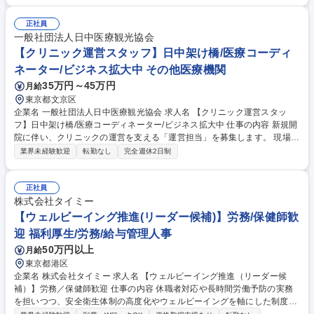
を構築しています。 ・手術件数が多く緊急手術が頻繁な急性期病院では、
手術の予定や器材の在庫を常に把握して看護師と密に連携。作業工程の優
正社員
先順位付けや、コントロールを行います。 ◎増員のための募集です。 ※
一般社団法人日中医療観光協会
変更範囲：当社の定める範囲 募集職種 ◆【滅菌業務現場統括責任者】裁
【クリニック運営スタッフ】日中架け橋/医療コーディ
量権を持って業務に取り組むことができます。
ネーター/ビジネス拡大中 その他医療機関
35万円～45万円
月給
東京都文京区
企業名 一般社団法人日中医療観光協会 求人名 【クリニック運営スタッ
フ】日中架け橋/医療コーディネーター/ビジネス拡大中 仕事の内容 新規開
院に伴い、クリニックの運営を支える「運営担当」を募集します。 現場と
経営をつなぐポジションとして、幅広い業務に柔軟に対応いただける方を
業界未経験歓迎
転勤なし
完全週休2日制
歓迎します。 将来的には、クリニック運営の中核メンバーとして、業務改
善や組織運営にも主体的に関わっていただくことを期待しています。 【主
な業務】・事務長のサポート業務全般 ・クリニックの日常運営管理・スタ
正社員
ッフのシフト管理・勤怠確認 ・外部業者との連絡・調整 ・その他、クリ
株式会社タイミー
ニック運営に関わる業務全般 募集職種 【クリニック運営スタッフ】日中
【ウェルビーイング推進(リーダー候補)】労務/保健師歓
架け橋/医療コーディネーター/ビジネス拡大中
迎 福利厚生/労務/給与管理人事
50万円以上
月給
東京都港区
企業名 株式会社タイミー 求人名 【ウェルビーイング推進（リーダー候
補）】労務／保健師歓迎 仕事の内容 休職者対応や長時間労働予防の実務
を担いつつ、安全衛生体制の高度化やウェルビーイングを軸にした制度設