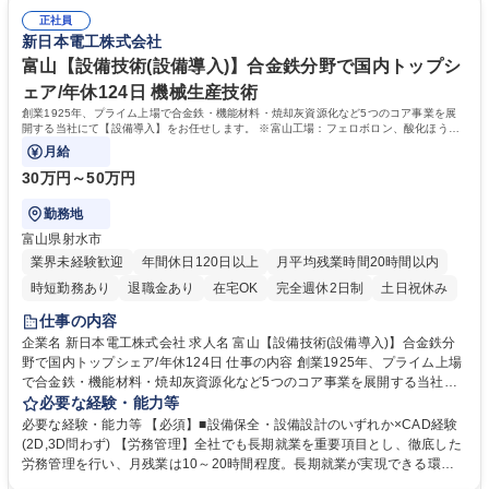
の仕様書作成、価格交渉、社内稟議、工事監督等含む）■月次業務（電力
やすい。子育て世代へのサポートに力を入れている企業として「くるみん
使用量集計、電力会社との連絡調整） ※今回の募集業務では、建物への建
正社員
マーク」の認定を受けており、法定を超えた各種制度を取り揃えておりま
新日本電工株式会社
設改変等の実作業は発生しません。 募集職種 複数勤務地【設備技術(電
す。 ■家賃補助は賃貸であり続ける限り適用。詳細は制度・福利厚生を参
気)】合金鉄分野で国内トップシェア/借上社宅制度有
照 ■終身雇用を掲げ、年収も着実に毎年上がります。退職金完備。■有給
富山【設備技術(設備導入)】合金鉄分野で国内トップシ
は1年目から20日※付与。入社時から使用可能。※入社月によって日数変
ェア/年休124日 機械生産技術
動 学歴・資格 学歴：大学院 大学 高専 語学力： 資格：
創業1925年、プライム上場で合金鉄・機能材料・焼却灰資源化など5つのコア事業を展
開する当社にて【設備導入】をお任せします。 ※富山工場：フェロボロン、酸化ほう素
など扱っています。
月給
30万円～50万円
勤務地
富山県射水市
業界未経験歓迎
年間休日120日以上
月平均残業時間20時間以内
時短勤務あり
退職金あり
在宅OK
完全週休2日制
土日祝休み
仕事の内容
企業名 新日本電工株式会社 求人名 富山【設備技術(設備導入)】合金鉄分
野で国内トップシェア/年休124日 仕事の内容 創業1925年、プライム上場
で合金鉄・機能材料・焼却灰資源化など5つのコア事業を展開する当社に
て【設備導入】をお任せします。 ※富山工場：フェロボロン、酸化ほう素
必要な経験・能力等
など扱っています。 【詳細】機能材料製造に関する業務。■更なる事業拡
必要な経験・能力等 【必須】■設備保全・設備設計のいずれか×CAD経験
大に向けた生産性の高い、効率的な生産ラインの設計■効率的な工法の特
(2D,3D問わず) 【労務管理】全社でも長期就業を重要項目とし、徹底した
定、生産体制の構築■新規設備の導入・投資計画の立案、プロジェクト管
労務管理を行い、月残業は10～20時間程度。長期就業が実現できる環境
理 【ポジションの魅力】電気自動車の流行の観点から、社会的に需要が高
です。 【働き方】有給は10日以上取得する社員が大半、育休も取得しや