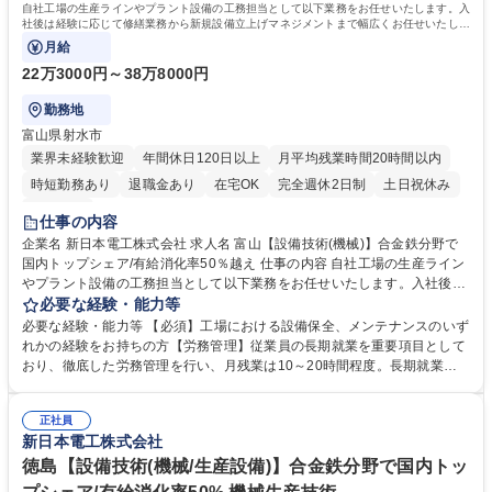
自社工場の生産ラインやプラント設備の工務担当として以下業務をお任せいたします。入
士
社後は経験に応じて修繕業務から新規設備立上げマネジメントまで幅広くお任せいたしま
す。
月給
22万3000円～38万8000円
勤務地
富山県射水市
業界未経験歓迎
年間休日120日以上
月平均残業時間20時間以内
時短勤務あり
退職金あり
在宅OK
完全週休2日制
土日祝休み
服装自由
仕事の内容
企業名 新日本電工株式会社 求人名 富山【設備技術(機械)】合金鉄分野で
国内トップシェア/有給消化率50％越え 仕事の内容 自社工場の生産ライン
やプラント設備の工務担当として以下業務をお任せいたします。入社後は
経験に応じて修繕業務から新規設備立上げマネジメントまで幅広くお任せ
必要な経験・能力等
いたします。 【具体的に】■新規設備投資案件の立案推進 ■大型の設備投
必要な経験・能力等 【必須】工場における設備保全、メンテナンスのいず
資案件のプロジェクトリーダー ■既存設備の改善推進 ■設備管理システム
れかの経験をお持ちの方【労務管理】従業員の長期就業を重要項目として
の構築・運用 ■生産ラインの機械修繕対応（トラブル対応有）■予備品管
おり、徹底した労務管理を行い、月残業は10～20時間程度。長期就業が
理 【キャリアステップ】入社後はまず機械修繕業務をお任せいたします。
実現できる環境です。 【働き方】有給は10日以上取得する社員が大半、
業務に慣れてきましたら修繕業務以外の業務に携わっていただき、徐々に
育休も取得しやすい。子育て世代へのサポートに力を入れている企業とし
ステップアップしていただくことを期待しています。 募集職種 富山【設
正社員
て「くるみんマーク」の認定を受けており、法定を超えた各種制度を取り
新日本電工株式会社
備技術(機械)】合金鉄分野で国内トップシェア/有給消化率50％越え
揃えております。 ■家賃補助は賃貸であり続ける限り適用。詳細は制度・
福利厚生を参照 ■終身雇用を掲げ、年収も着実に毎年上がります。退職金
徳島【設備技術(機械/生産設備)】合金鉄分野で国内トッ
完備。■有給は1年目から20日※付与。入社時から使用可能。※入社月に