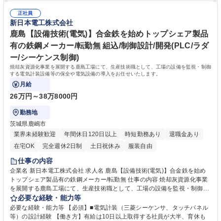
まっており、今後も設備増強が多く発生する予定でやりがい大◎ 募集職種
すく、子育て世代へのサポートに力を入れている企業として「くるみんマ
富山【設備技術(設備導入)】合金鉄分野で国内トップシェア/年休124日
正社員
ーク」の認定を受けており、法定を超えた各種制度を取り揃えておりま
新日本電工株式会社
す。 ★家賃補助は賃貸であり続ける限り適用。詳細は制度・福利厚生を参
照 ★終身雇用を掲げ、年収も着実に毎年上がります。退職金も完備。 ★
鹿島【設備技術(電気)】合金鉄を始めトップシェア製品
有給は1年目から20日付与。※入社時から使用可※入社月で日数変動 学
有の鉄鋼メーカー/転勤無 組込/制御設計/開発(PLC/ラダ
歴・資格 学歴：大学院 大学 高専 語学力： 資格：
ー/シーケンス制御)
焼却灰資源化事業を展開する鹿島工場にて、生産技術職として、工場の設備を監視・制御
する電気計装設備等の保全や電気設備の導入をお任せいたします。
月給
26万円～38万8000円
勤務地
茨城県鹿嶋市
業界未経験歓迎
年間休日120日以上
時短勤務あり
退職金あり
在宅OK
完全週休2日制
土日祝休み
服装自由
仕事の内容
企業名 新日本電工株式会社 求人名 鹿島【設備技術(電気)】合金鉄を始め
トップシェア製品有の鉄鋼メーカー/転勤無 仕事の内容 焼却灰資源化事業
を展開する鹿島工場にて、生産技術職として、工場の設備を監視・制御す
る電気計装設備等の保全や電気設備の導入をお任せいたします。 【具体的
必要な経験・能力等
に】■電気計装関係の保全、修繕業務（トラブル対応含む） ■設備投資案
必要な経験・能力等 【必須】■電気計装（三菱シーケンサ、タッチパネル
件の立案推進（外注工事向けの仕様書作成、価格交渉、社内稟議、工事監
等）の設計経験 【働き方】有給は10日以上取得する社員が大半、育休も