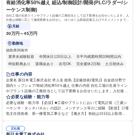
完備。■有給は1年目から20日※付与。入社時から使用可能。※入社月に
有給消化率50%越え 組込/制御設計/開発(PLC/ラダー/シ
よって日数変動 学歴・資格 学歴：大学院 大学 高専 短大 専修学校 高校 語
ーケンス制御)
学力： 資格：
自社工場の生産ラインやプラント設備の工務担当として以下業務をお任せいたします。入
社後は経験に応じて修繕業務をお任せし、ゆくゆくは新規設備立上げマネジメントまで幅
広くご活躍いただきます。
月給
30万円～45万円
勤務地
徳島県阿南市
業界未経験歓迎
年間休日120日以上
月平均残業時間20時間以内
時短勤務あり
退職金あり
在宅OK
完全週休2日制
土日祝休み
服装自由
仕事の内容
企業名 新日本電工株式会社 求人名 徳島【設備技術(電気)】合金鉄分野で
国内トップシェア/有給消化率50％越え 仕事の内容 自社工場の生産ライン
やプラント設備の工務担当として以下業務をお任せいたします。入社後は
経験に応じて修繕業務をお任せし、ゆくゆくは新規設備立上げマネジメン
必要な経験・能力等
トまで幅広くご活躍いただきます。 【具体的に】■新規設備投資案件の立
必要な経験・能力等 【必須】■工場やプラントにおいて電気計装（三菱シ
案推進（外注工事向けの仕様書作成、価格交渉、社内稟議、工事監督等含
ーケンサ・タッチパネル）の設計、メンテナンス等のご経験 【歓迎】◎電
む） ■大型の設備投資案件のプロジェクトリーダー ■既存設備の改善推進
気主任技術者、第一種電気工事士など 【働き方】有給は10日以上取得す
■設備管理システムの構築・運用 ■電気計装の保全修繕対応（トラブル対
る社員が大半、育休も取得しやすい。子育て世代へのサポートに力を入れ
応有）■予備品管理 ※本工場では主力製品の合金鉄や、機能材料の生産を
ている企業として「くるみんマーク」の認定を受けており、法定を超えた
行っています。 ※今回の募集業務では、建物への建設改変等の実作業は発
正社員
各種制度を取り揃えております。 ■家賃補助は賃貸であり続ける限り適
新日本電工株式会社
生しません。 募集職種 徳島【設備技術(電気)】合金鉄分野で国内トップシ