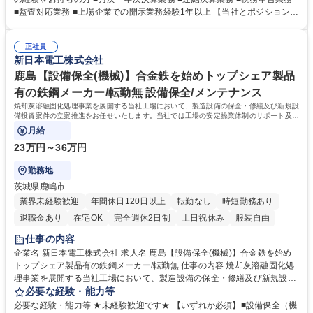
す。※入社時のご経験次第では、管理会計、財務、業績管理等をお任せす
■監査対応業務 ■上場企業での開示業務経験1年以上 【当社とポジションの
る可能性もございます。 【キャリア】経理部内で幅広く、財務会計に閉じ
魅力】■企業：1925年創業。合金鉄事業/機能材料事業/環境事業/電力事業/
ず、財務や予算に関する経験も可能。将来的に管理職、経営幹部としての
焼却灰資源化事業の5つを柱とするプライム上場企業です。連結売上高78
活躍を期待しています。 【働き方】リモート：1～2回/週可能 募集職種 東
正社員
2億円、ROE4.3%、自己資本比率72.1%と経営基盤も安定。年齢制限無し
新日本電工株式会社
京【財務会計（連結決算など)】創業100年プライム上場/在宅勤務可/年休1
の借上げ社宅制度(規定あり)、各種福利厚生も豊富。■ポジション：プライ
25日
ム上場企業の中で、様々な業務に関与することが可能。フレックス・リモ
鹿島【設備保全(機械)】合金鉄を始めトップシェア製品
ート制度もあり、働きやすい環境です。 学歴・資格 学歴：大学院 大学 高
有の鉄鋼メーカー/転勤無 設備保全/メンテナンス
専 語学力： 資格：
焼却灰溶融固化処理事業を展開する当社工場において、製造設備の保全・修繕及び新規設
備投資案件の立案推進をお任せいたします。当社では工場の安定操業体制のサポート及び
改善の推進を進めています。
月給
23万円～36万円
勤務地
茨城県鹿嶋市
業界未経験歓迎
年間休日120日以上
転勤なし
時短勤務あり
退職金あり
在宅OK
完全週休2日制
土日祝休み
服装自由
仕事の内容
企業名 新日本電工株式会社 求人名 鹿島【設備保全(機械)】合金鉄を始め
トップシェア製品有の鉄鋼メーカー/転勤無 仕事の内容 焼却灰溶融固化処
理事業を展開する当社工場において、製造設備の保全・修繕及び新規設備
投資案件の立案推進をお任せいたします。当社では工場の安定操業体制の
必要な経験・能力等
サポート及び改善の推進を進めています。 【仕事内容】■既存設備の保全
必要な経験・能力等 ★未経験歓迎です★ 【いずれか必須】■設備保全（機