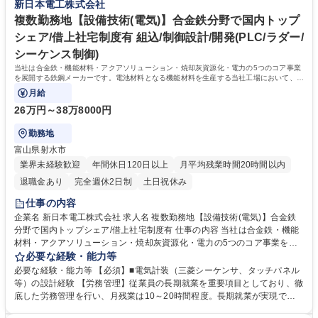
新日本電工株式会社
する予定でやりがい大◎ 募集職種 鹿島【設備技術（設備導入)】焼却灰資
★家賃補助は賃貸であり続ける限り適用。詳細は制度・福利厚生を参照 ★
源化設備に関する業務をお任せ/年休124日
終身雇用を掲げ、年収も着実に毎年上がります。退職金も完備。 ★有給は
複数勤務地【設備技術(電気)】合金鉄分野で国内トップ
1年目から20日付与。※入社時から使用可※入社月で日数変動 学歴・資格
シェア/借上社宅制度有 組込/制御設計/開発(PLC/ラダー/
学歴：大学院 大学 高専 語学力： 資格：
シーケンス制御)
当社は合金鉄・機能材料・アクアソリューション・焼却灰資源化・電力の5つのコア事業
を展開する鉄鋼メーカーです。電池材料となる機能材料を生産する当社工場において、
「生産技術（電気）」をお任せします。
月給
26万円～38万8000円
勤務地
富山県射水市
業界未経験歓迎
年間休日120日以上
月平均残業時間20時間以内
退職金あり
完全週休2日制
土日祝休み
仕事の内容
企業名 新日本電工株式会社 求人名 複数勤務地【設備技術(電気)】合金鉄
分野で国内トップシェア/借上社宅制度有 仕事の内容 当社は合金鉄・機能
材料・アクアソリューション・焼却灰資源化・電力の5つのコア事業を展
開する鉄鋼メーカーです。電池材料となる機能材料を生産する当社工場に
必要な経験・能力等
おいて、「生産技術（電気）」をお任せします。 具体的には、当社工場に
必要な経験・能力等 【必須】■電気計装（三菱シーケンサ、タッチパネル
おける「製造設備の保全・修繕及び新規設備投資案件の立案推進」をお任
等）の設計経験 【労務管理】従業員の長期就業を重要項目としており、徹
せします。※鹿島：中央電気工業株式会社へ出向 ■電気計装関係の保全、
底した労務管理を行い、月残業は10～20時間程度。長期就業が実現でき
修繕業務（トラブル対応含む） ■設備投資案件の立案推進（外注工事向け
る環境。 【働き方】有給は10日以上取得する社員が大半、育休も取得し