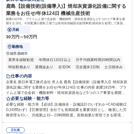
用。詳細は制度・福利厚生を参照 ■終身雇用を掲げ、年収も着実に毎年上
ェア/有給消化率50％越え
がります。退職金完備。■有給は1年目から20日※付与。入社時から使用
鹿島【設備技術(設備導入)】焼却灰資源化設備に関する
可能。※入社月によって日数変動 学歴・資格 学歴：大学院 大学 高専 語学
業務をお任せ/年休124日 機械生産技術
力： 資格：
創業1925年、プライム上場で合金鉄・機能材料・焼却灰資源化など5つのコア事業を展
開する当社。今回配属の鹿島工場では焼却灰溶融固化処理事業(焼却灰を処理して路面材
にしたり、金属をリサイクルする)を展開。
月給
30万円～50万円
勤務地
茨城県鹿嶋市
業界未経験歓迎
年間休日120日以上
月平均残業時間20時間以内
時短勤務あり
退職金あり
在宅OK
完全週休2日制
土日祝休み
仕事の内容
企業名 新日本電工株式会社 求人名 鹿島【設備技術（設備導入)】焼却灰資
源化設備に関する業務をお任せ/年休124日 仕事の内容 創業1925年、プラ
イム上場で合金鉄・機能材料・焼却灰資源化など5つのコア事業を展開す
る当社。今回配属の鹿島工場では焼却灰溶融固化処理事業(焼却灰を処理
必要な経験・能力等
して路面材にしたり、金属をリサイクルする)を展開。 そんな当社で【設
必要な経験・能力等 【必須】設備保全・設備設計のいずれか×CAD経験(2
備導入】をお任せします。【詳細】焼却灰資源化設備に対する業務。■更
D,3D問わず) 【労務管理】全社でも長期就業を重要項目とし、徹底した労
なる事業拡大に向けた生産性の高い、効率的な生産ラインの設計■効率的
務管理を行い、月残業は10～20時間程度。長期就業が実現できる環境で
な工法の特定、生産体制の構築■新規設備の導入・投資計画の立案、プロ
す。 【働き方】有給は10日以上取得する社員が大半、育休も取得しやす
ジェクト管理 【ポジションの魅力】SDGsの観点から、社会的に需要が高
く、子育て世代へのサポートに力を入れている企業として「くるみんマー
まっており、自治体や企業からも依頼が増加。今後も設備増強が多く発生
正社員
ク」の認定を受けており、法定を超えた各種制度を取り揃えております。