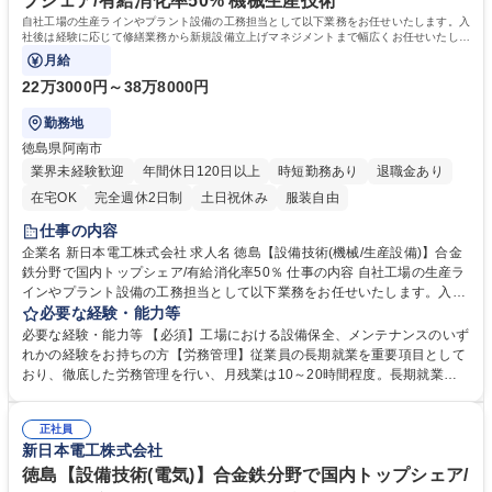
プシェア/有給消化率50% 機械生産技術
よって日数変動 学歴・資格 学歴：大学院 大学 高専 語学力： 資格：
自社工場の生産ラインやプラント設備の工務担当として以下業務をお任せいたします。入
社後は経験に応じて修繕業務から新規設備立上げマネジメントまで幅広くお任せいたしま
す。
月給
22万3000円～38万8000円
勤務地
徳島県阿南市
業界未経験歓迎
年間休日120日以上
時短勤務あり
退職金あり
在宅OK
完全週休2日制
土日祝休み
服装自由
仕事の内容
企業名 新日本電工株式会社 求人名 徳島【設備技術(機械/生産設備)】合金
鉄分野で国内トップシェア/有給消化率50％ 仕事の内容 自社工場の生産ラ
インやプラント設備の工務担当として以下業務をお任せいたします。入社
後は経験に応じて修繕業務から新規設備立上げマネジメントまで幅広くお
必要な経験・能力等
任せいたします。 【具体的に】■新規設備投資案件の立案推進 ■大型の設
必要な経験・能力等 【必須】工場における設備保全、メンテナンスのいず
備投資案件のプロジェクトリーダー ■既存設備の改善推進 ■設備管理シス
れかの経験をお持ちの方【労務管理】従業員の長期就業を重要項目として
テムの構築・運用 ■生産ラインの機械修繕対応（トラブル対応有）■予備
おり、徹底した労務管理を行い、月残業は10～20時間程度。長期就業が
品管理 【キャリアステップ】入社後はまず機械修繕業務をお任せいたしま
実現できる環境です。 【働き方】有給は10日以上取得する社員が大半、
す。業務に慣れてきましたら修繕業務以外の業務に携わっていただき、
育休も取得しやすい。子育て世代へのサポートに力を入れている企業とし
徐々にステップアップしていただくことを期待しています。 募集職種 徳
正社員
て「くるみんマーク」の認定を受けており、法定を超えた各種制度を取り
新日本電工株式会社
島【設備技術(機械/生産設備)】合金鉄分野で国内トップシェア/有給消化率
揃えております。 ■家賃補助は賃貸であり続ける限り適用。詳細は制度・
50％
福利厚生を参照 ■終身雇用を掲げ、年収も着実に毎年上がります。退職金
徳島【設備技術(電気)】合金鉄分野で国内トップシェア/