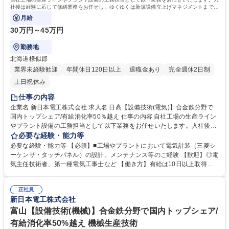
社後は経験に応じて修繕業務をお任せし、ゆくゆくは新規設備立上げマネジメントまで幅
広くご活躍いただきます。
月給
30万円～45万円
勤務地
北海道様似郡
業界未経験歓迎
年間休日120日以上
退職金あり
完全週休2日制
土日祝休み
仕事の内容
企業名 新日本電工株式会社 求人名 日高【設備技術(電気)】合金鉄分野で
国内トップシェア/有給消化率50％越え 仕事の内容 自社工場の生産ライン
やプラント設備の工務担当として以下業務をお任せいたします。入社後は
経験に応じて修繕業務をお任せし、ゆくゆくは新規設備立上げマネジメン
必要な経験・能力等
トまで幅広くご活躍いただきます。 【具体的に】■新規設備投資案件の立
必要な経験・能力等 【必須】■工場やプラントにおいて電気計装（三菱シ
案推進（外注工事向けの仕様書作成、価格交渉、社内稟議、工事監督等含
ーケンサ・タッチパネル）の設計、メンテナンス等のご経験 【歓迎】◎電
む） ■大型の設備投資案件のプロジェクトリーダー ■既存設備の改善推進
気主任技術者、第一種電気工事士など 【働き方】有給は10日以上取得す
■設備管理システムの構築・運用 ■電気計装の保全修繕対応（トラブル対
る社員が大半、育休も取得しやすい。子育て世代へのサポートに力を入れ
応有）■予備品管理 ※本工場では主力製品の合金鉄や、機能材料の生産を
ている企業として「くるみんマーク」の認定を受けており、法定を超えた
行っています。 ※今回の募集業務では、建物への建設改変等の実作業は発
正社員
各種制度を取り揃えております。 ■家賃補助は賃貸であり続ける限り適
新日本電工株式会社
生しません。 募集職種 日高【設備技術(電気)】合金鉄分野で国内トップシ
用。詳細は制度・福利厚生を参照 ■終身雇用を掲げ、年収も着実に毎年上
ェア/有給消化率50％越え
がります。退職金完備。■有給は1年目から20日※付与。入社時から使用
富山【設備技術(機械)】合金鉄分野で国内トップシェア/
可能。※入社月によって日数変動 学歴・資格 学歴：大学院 大学 高専 語学
有給消化率50%越え 機械生産技術
力： 資格：第二種電気主任技術者 第三種電気主任技術者 エネルギー管理