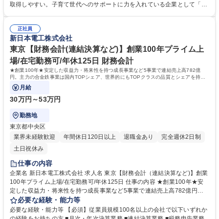
督等含む）■月次業務（電力使用量集計、電力会社との連絡調整） ※今回
取得しやすい。子育て世代へのサポートに力を入れている企業として「く
の募集業務では、建物への建設改変等の実作業は発生しません。 【労務管
るみんマーク」の認定を受けており、法定を超えた各種制度を取り揃えて
理】従業員の長期就業を重要項目としており、徹底した労務管理を行い、
おります。 ■家賃補助は賃貸であり続ける限り適用。詳細は制度・福利厚
月残業は10～20時間程度。長期就業が実現できる環境。 募集職種 鹿島
正社員
生を参照 ■終身雇用を掲げ、年収も着実に毎年上がります。退職金完備。
新日本電工株式会社
【設備技術(電気)】合金鉄を始めトップシェア製品有の鉄鋼メーカー/転勤
■有給は1年目から20日※付与。入社時から使用可能。※入社月によって
無
東京【財務会計(連結決算など)】創業100年プライム上
日数変動 学歴・資格 学歴：大学院 大学 高専 語学力： 資格：
場/在宅勤務可/年休125日 財務会計
★創業100年★安定した収益力・将来性を持つ成長事業など5事業で連結売上高782億
円。主力の合金鉄事業は国内TOPシェア、世界的にもTOPクラスの品質とシェアを持つ
当社にて経理(リーダー～管理職候補)をお任せ。
月給
30万円～53万円
勤務地
東京都中央区
業界未経験歓迎
年間休日120日以上
退職金あり
完全週休2日制
土日祝休み
仕事の内容
企業名 新日本電工株式会社 求人名 東京【財務会計（連結決算など)】創業
100年プライム上場/在宅勤務可/年休125日 仕事の内容 ★創業100年★安
定した収益力・将来性を持つ成長事業など5事業で連結売上高782億円。
主力の合金鉄事業は国内TOPシェア、世界的にもTOPクラスの品質とシェ
必要な経験・能力等
アを持つ当社にて経理(リーダー～管理職候補)をお任せ。 【入社後】■月
必要な経験・能力等 【必須】従業員規模100名以上の会社で以下いずれか
次・年次決算■連結決算■開示業務■税務申告等をメインでお任せ予定で
の経験をお持ちの方 ■月次・年次決算業務 ■連結決算業務 ■税務申告業務