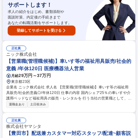
のチェックや利用者様の状態を確認し、必要に応じて用具の再選定を行う
サポートします！
など顧客サポートにも力を入れており、1人1人の要望を汲み取った営業を
行うことができます。営業1名あたり100名前後のお客様を担当します
求人の紹介をはじめ、書類添削や
が、長期の関係構築ができる場合も多くあります。 募集職種 【北名古屋
面談対策、内定後の手続きまで
市/営業】未経験歓迎/福祉用具レンタル/年休120日/18時退社残業ゼロ
あなたの転職活動をサポートします。
登録してサポートを受ける
正社員
ニック株式会社
【営業職(管理職候補)】車いす等の福祉用具販売/社会的
意義 /年休120日 医療機器法人営業
29万円～37万円
月給
東京都23区
企業名 ニック株式会社 求人名 【営業職(管理職候補)】車いす等の福祉用
具販売/社会的意義◎/年休120日 仕事の内容 国内シェア25％の車いすや介
護用ベッドなど福祉用具の販売・レンタルを 行う当社の営業職として、病
院や福祉施設に対する法人営業(販売メイン) と、個人の利用者様向けの営
退職金あり
土日祝休み
業(レンタル中心)活動をお任せします。 【詳細】施設のケアマネージャー
やユーザーへのヒアリング（身体状況・住宅状況など）から、福祉用具の
選定と提案、取扱説明、納品まで。また半年に一度、納品した商品のチェ
正社員
ックや利用者様の状態を確認し、必要に応じて用具の再選定を行うなど顧
株式会社ヤマシタ
客サポートにも力を入れており、1人1人の要望を汲み取った営業を行うこ
【豊田市】配送兼カスタマー対応スタッフ/配達~顧客説
とができます。営業1名あたり100名前後のお客様を担当しますが、長期