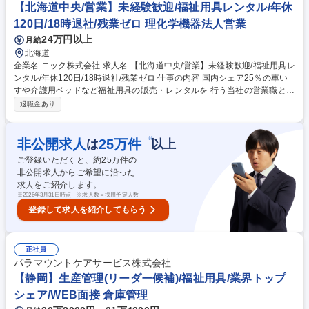
ぐ確認できるので商品を覚えやすい環境です。 募集職種 城東営業所【福
【北海道中央/営業】未経験歓迎/福祉用具レンタル/年休
祉用具/営業】営業経験必須/人の笑顔が見られる仕事
120日/18時退社/残業ゼロ 理化学機器法人営業
24万円以上
月給
北海道
企業名 ニック株式会社 求人名 【北海道中央/営業】未経験歓迎/福祉用具レ
ンタル/年休120日/18時退社/残業ゼロ 仕事の内容 国内シェア25％の車い
すや介護用ベッドなど福祉用具の販売・レンタルを 行う当社の営業職とし
て、病院や福祉施設に対する法人営業(販売メイン) と、個人の利用者様向
退職金あり
けの営業(レンタル中心)活動をお任せします。 【詳細】施設のケアマネー
ジャーやユーザーへのヒアリング（身体状況・住宅状況など）から、福祉
用具の選定と提案、取扱説明、納品まで。また半年に一度、納品した商品
※
非公開求人
25
万件
は
以上
のチェックや利用者様の状態を確認し、必要に応じて用具の再選定を行う
ご登録いただくと、約
25
万件の
など顧客サポートにも力を入れており、1人1人の要望を汲み取った営業を
非公開求人からご希望に沿った
行うことができます。営業1名あたり100名前後のお客様を担当します
求人をご紹介します。
が、長期の関係構築ができる場合も多くあります。 募集職種 【北海道中
※
2026年3月31日時点 ※求人数＝採用予定人数
央/営業】未経験歓迎/福祉用具レンタル/年休120日/18時退社/残業ゼロ
登録して求人を紹介してもらう
正社員
パラマウントケアサービス株式会社
【静岡】生産管理(リーダー候補)/福祉用具/業界トップ
シェア/WEB面接 倉庫管理