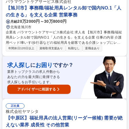
ーの方と信頼関係構築し担当利用者様の拡大も狙っていきます ■利用者の
パラマウントケアサービス株式会社
ご自宅を定期訪問し、快適にご自宅で過ごせているか不具合が無いか確認
【旭川市】事務職/福祉用具レンタル卸で国内NO.1「人
を行います 募集職種 【川崎】未経験歓迎/福祉用具の提案営業/社会貢献高/
の生きる」を支える企業 営業事務
安定性・成長性◎
20万2000円～30万8000円
月給
北海道旭川市
企業名 パラマウントケアサービス株式会社 求人名 【旭川市】事務職/福祉
用具レンタル卸で国内NO.1「人の生きる」を支える企業 仕事の内容 介護
用ベッド/車いす/歩行器などの福祉用具を顧客である介護ショップにレン
タルする際の事務作業全般を中心に担当いただきます。営業のサポート業
年間休日120日以上
資格取得支援あり
転勤なし
退職金あり
務から顧客対応まで業務内容は多岐にわたります。 その中でも、顧客であ
る介護ショップとの電話や来客対応次第では、拠点の営業成績に貢献でき
る介在価値の高い仕事です。そのため、事務作業だけでなく、人と接する
求人探し
お困り
に
ですか？
ことで周りの人をサポート・業績に間接的に関与していけることがやりが
業界トップクラスの求人件数から
いです。ルーチンワークの中にも、自分だけの色を出していけるのが、こ
あなたの力を最大限に発揮できる
の仕事の面白みでもあります。 ※変更範囲：無し（ただし本人の希望があ
求人探しをお手伝いします。
る場合かつ職種転換された場合は当社業務全般） 募集職種 【旭川市】事
務職/福祉用具レンタル卸で国内NO.1「人の生きる」を支える企業
アドバイザーに相談する
正社員
株式会社ヤマシタ
【中原区】福祉用具の法人営業(リーダー候補) 需要が絶
えない業界 成長性 その他営業