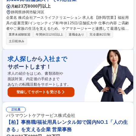
場合かつ職種転換された場合は当社業務全般） 募集職種 【水戸】事務職/
23万8000円以上
月給
福祉用具レンタル卸で国内NO.1「人の生きる」を支える企業
静岡県静岡市駿河区
企業名 株式会社アースライフクリエーション 求人名 【静岡/営業】福祉用
具の提案営業/インセンティブ有/年休125日/店舗拡大中 仕事の内容 ご高齢
者やご家族の生活を支えるため、ケアマネージャーと連携して最適な福祉
用具を提案・提供する仕事です。信頼関係を築き、地域医療・介護のチー
業界未経験歓迎
年間休日120日以上
退職金あり
完全週休2日制
ムの一員として安全で快適な在宅生活の実現に貢献します。 既存の居宅介
土日祝休み
護支援事業所を訪問しケアマネージャーと信頼を築くことから始まりま
す。ご紹介いただいたご利用者様の状況を伺い、最適な福祉用具を提案・
納品します。重量物の搬入は協力会社と連携しますが自身で対応すること
求人探し
入社まで
から
もあり体力も活かせます。月10件のレンタル目標や販売目標があり、達成
サポートします！
度に応じたインセンティブで頑張りが直接還元され、将来の幹部候補とし
て成長できるやりがいと納得感のある環境です。 募集職種 【静岡/営業】
求人の紹介をはじめ、書類添削や
福祉用具の提案営業/インセンティブ有/年休125日/店舗拡大中
面談対策、内定後の手続きまで
あなたの転職活動をサポートします。
登録してサポートを受ける
正社員
パラマウントケアサービス株式会社
【柏】事務職/福祉用具レンタル卸で国内NO.1「人の生
きる」を支える企業 営業事務