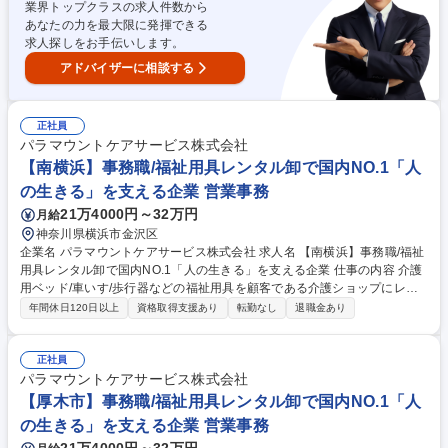
業界トップクラスの求人件数から
ンスを保ちやすい環境です。英語のマニュアルを使用するため、語学力を
あなたの力を最大限に発揮できる
活かしたい方や、将来的に英語力を伸ばしたい方にも最適な環境です。 ※
求人探しをお手伝いします。
建設業務は伴いません。 募集職種 【千葉】医療機器フィールドサービス
エンジニア/離職率2%以下/急な呼び出し無
アドバイザーに相談する
正社員
パラマウントケアサービス株式会社
【南横浜】事務職/福祉用具レンタル卸で国内NO.1「人
の生きる」を支える企業 営業事務
21万4000円～32万円
月給
神奈川県横浜市金沢区
企業名 パラマウントケアサービス株式会社 求人名 【南横浜】事務職/福祉
用具レンタル卸で国内NO.1「人の生きる」を支える企業 仕事の内容 介護
用ベッド/車いす/歩行器などの福祉用具を顧客である介護ショップにレン
タルする際の事務作業全般を中心に担当いただきます。営業のサポート業
年間休日120日以上
資格取得支援あり
転勤なし
退職金あり
務から顧客対応まで業務内容は多岐にわたります。 その中でも、顧客であ
る介護ショップとの電話や来客対応次第では、拠点の営業成績に貢献でき
る介在価値の高い仕事です。そのため、事務作業だけでなく、人と接する
正社員
ことで周りの人をサポート・業績に間接的に関与していけることがやりが
パラマウントケアサービス株式会社
いです。ルーチンワークの中にも、自分だけの色を出していけるのが、こ
【厚木市】事務職/福祉用具レンタル卸で国内NO.1「人
の仕事の面白みでもあります。 ※変更範囲：無し（ただし本人の希望があ
の生きる」を支える企業 営業事務
る場合かつ職種転換された場合は当社業務全般） 募集職種 【南横浜】事