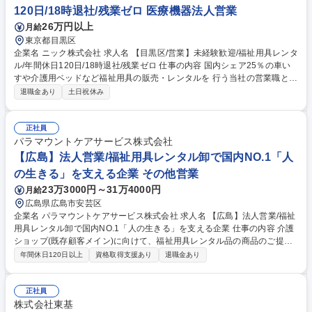
120日/18時退社/残業ゼロ 医療機器法人営業
26万円以上
月給
東京都目黒区
企業名 ニック株式会社 求人名 【目黒区/営業】未経験歓迎/福祉用具レンタ
ル/年間休日120日/18時退社/残業ゼロ 仕事の内容 国内シェア25％の車い
すや介護用ベッドなど福祉用具の販売・レンタルを 行う当社の営業職とし
て、病院や福祉施設に対する法人営業(販売メイン) と、個人の利用者様向
退職金あり
土日祝休み
けの営業(レンタル中心)活動をお任せします。 【詳細】施設のケアマネー
ジャーやユーザーへのヒアリング（身体状況・住宅状況など）から、福祉
用具の選定と提案、取扱説明、納品まで。また半年に一度、納品した商品
正社員
のチェックや利用者様の状態を確認し、必要に応じて用具の再選定を行う
パラマウントケアサービス株式会社
など顧客サポートにも力を入れており、1人1人の要望を汲み取った営業を
【広島】法人営業/福祉用具レンタル卸で国内NO.1「人
行うことができます。営業1名あたり100名前後のお客様を担当します
の生きる」を支える企業 その他営業
が、長期の関係構築ができる場合も多くあります。 募集職種 【目黒区/営
23万3000円～31万4000円
月給
業】未経験歓迎/福祉用具レンタル/年間休日120日/18時退社/残業ゼロ
広島県広島市安芸区
企業名 パラマウントケアサービス株式会社 求人名 【広島】法人営業/福祉
用具レンタル卸で国内NO.1「人の生きる」を支える企業 仕事の内容 介護
ショップ(既存顧客メイン)に向けて、福祉用具レンタル品の商品のご提案
を行っていただきます。レンタル品の荷積みや手配、介護ショップの方と
年間休日120日以上
資格取得支援あり
退職金あり
同行してご利用者宅への配送・回収業務などもご担当いただきます。 主な
取扱商品は介護保険の対象の介護用ベッドや車いす、歩行器となります。
介護ショップに対して、新たなニーズが出てきた際に一番にお声がけいた
正社員
だける関係構築が重要となるため、提案力より人柄を重視しております。
株式会社東基