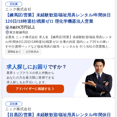
管理（システムやExcelで需要予測を行いながら、仕入やメンテナンス計
正社員
画の立案、実行）■倉庫業務（商品入出荷・商品保管の作業）■10名～15
ニック株式会社
名ほどのチームリーダーとしてメンテナンス計画の立案、実行、入出荷業
【練馬区/営業】未経験歓迎/福祉用具レンタル/年間休日
務の進捗管理 ※入社後、業務に慣れていただいた後、将来的にリーダーを
120日/18時退社/残業ゼロ 理化学機器法人営業
担当いただきますのでご安心ください。 募集職種 【福岡】生産管理(リー
26万円以上
月給
ダー候補)/福祉用具/業界トップシェア/WEB面接
東京都練馬区
企業名 ニック株式会社 求人名 【練馬区/営業】未経験歓迎/福祉用具レンタ
ル/年間休日120日/18時退社/残業ゼロ 仕事の内容 国内シェア25％の車い
すや介護用ベッドなど福祉用具の販売・レンタルを 行う当社の営業職とし
て、病院や福祉施設に対する法人営業(販売メイン) と、個人の利用者様向
退職金あり
土日祝休み
けの営業(レンタル中心)活動をお任せします。 【詳細】施設のケアマネー
ジャーやユーザーへのヒアリング（身体状況・住宅状況など）から、福祉
用具の選定と提案、取扱説明、納品まで。また半年に一度、納品した商品
求人探し
お困り
に
ですか？
のチェックや利用者様の状態を確認し、必要に応じて用具の再選定を行う
業界トップクラスの求人件数から
など顧客サポートにも力を入れており、1人1人の要望を汲み取った営業を
あなたの力を最大限に発揮できる
行うことができます。営業1名あたり100名前後のお客様を担当します
求人探しをお手伝いします。
が、長期の関係構築ができる場合も多くあります。 募集職種 【練馬区/営
業】未経験歓迎/福祉用具レンタル/年間休日120日/18時退社/残業ゼロ
アドバイザーに相談する
正社員
ニック株式会社
【目黒区/営業】未経験歓迎/福祉用具レンタル/年間休日