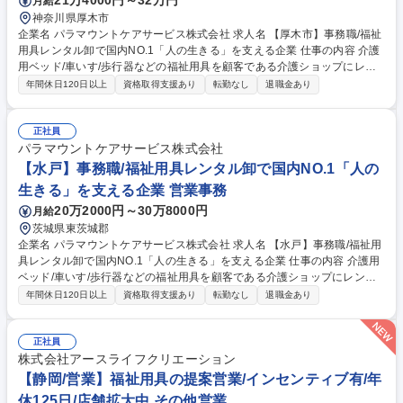
21万4000円～32万円
月給
務職/福祉用具レンタル卸で国内NO.1「人の生きる」を支える企業
神奈川県厚木市
企業名 パラマウントケアサービス株式会社 求人名 【厚木市】事務職/福祉
用具レンタル卸で国内NO.1「人の生きる」を支える企業 仕事の内容 介護
用ベッド/車いす/歩行器などの福祉用具を顧客である介護ショップにレン
タルする際の事務作業全般を中心に担当いただきます。営業のサポート業
年間休日120日以上
資格取得支援あり
転勤なし
退職金あり
務から顧客対応まで業務内容は多岐にわたります。 その中でも、顧客であ
る介護ショップとの電話や来客対応次第では、拠点の営業成績に貢献でき
る介在価値の高い仕事です。そのため、事務作業だけでなく、人と接する
正社員
ことで周りの人をサポート・業績に間接的に関与していけることがやりが
パラマウントケアサービス株式会社
いです。ルーチンワークの中にも、自分だけの色を出していけるのが、こ
【水戸】事務職/福祉用具レンタル卸で国内NO.1「人の
の仕事の面白みでもあります。 ※変更範囲：無し（ただし本人の希望があ
生きる」を支える企業 営業事務
る場合かつ職種転換された場合は当社業務全般） 募集職種 【厚木市】事
20万2000円～30万8000円
月給
務職/福祉用具レンタル卸で国内NO.1「人の生きる」を支える企業
茨城県東茨城郡
企業名 パラマウントケアサービス株式会社 求人名 【水戸】事務職/福祉用
具レンタル卸で国内NO.1「人の生きる」を支える企業 仕事の内容 介護用
ベッド/車いす/歩行器などの福祉用具を顧客である介護ショップにレンタ
ルする際の事務作業全般を中心に担当いただきます。営業のサポート業務
年間休日120日以上
資格取得支援あり
転勤なし
退職金あり
から顧客対応まで業務内容は多岐にわたります。 その中でも、顧客である
介護ショップとの電話や来客対応次第では、拠点の営業成績に貢献できる
介在価値の高い仕事です。そのため、事務作業だけでなく、人と接するこ
正社員
とで周りの人をサポート・業績に間接的に関与していけることがやりがい
株式会社アースライフクリエーション
です。ルーチンワークの中にも、自分だけの色を出していけるのが、この
【静岡/営業】福祉用具の提案営業/インセンティブ有/年
仕事の面白みでもあります。 ※変更範囲：無し（ただし本人の希望がある
休125日/店舗拡大中 その他営業