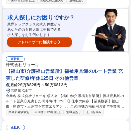
材採用・育成・評価を実現し、事業の成長を推進できる人事組織をつくっ
年間休日120日以上
資格取得支援あり
退職金あり
ていただきます。 ■募集背景：人事部門の経験者に入社頂き、これまでの
知見をもとに新しい考え方、やり方を取り入れたいと考えています。当社
の人員構成としては、様々な雇用形態で構成しており、それぞれに合った
求人探し
お困り
に
ですか？
施策を考えながら、働きがいがある組織創りを目指しています。 ※業務変
業界トップクラスの求人件数から
更の範囲：会社の定める業務の範囲 募集職種 【東京本社】人事/福祉用具
あなたの力を最大限に発揮できる
レンタル卸で国内NO.1「人の生きる」を支える企業
求人探しをお手伝いします。
アドバイザーに相談する
正社員
株式会社リョーキ
【福山市/介護福山営業所】福祉用具卸のルート営業 充
実した研修/年休125日 その他営業
29万8828円～50万6813円
月給
広島県福山市
企業名 株式会社リョーキ 求人名 【福山市/介護福山営業所】福祉用具卸の
ルート営業◎充実した研修/年休125日◎ 仕事の内容 【業務概要】福山
市・尾道市・三原市を営業エリアとし、この地域の福祉用具貸与事業者
（販売店様）に対し、車いす・介護ベッド・歩行器などの用具をレンタル
業界未経験歓迎
年間休日120日以上
退職金あり
土日祝休み
提案・販売をお任せします！ 【具体的な業務内容】 ◆取引先（福祉用具
貸与事業者）への営業・フォロー業務 ◆新商品の提案・勉強会の実施、導
入支援 ◆レンタル在庫の管理や配送調整 ◆福祉用具に関する問い合わせ
正社員