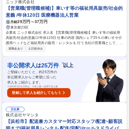
業を実施 ■準備・片付け：道具の準備や清掃後の確認・報告など ★未経験
ニック株式会社
歓迎！清掃技術は入社後に丁寧に指導。体を動かすのが好きな方、人の役
【営業職(管理職候補)】車いす等の福祉用具販売/社会的
に立つ実感を得たい方におすすめです★ 募集職種 【袋井市/顧客対応業
意義 /年休120日 医療機器法人営業
務】未経験歓迎/DUSKINの代理店/働きやすさ◎
29万円～37万円
月給
東京都23区
企業名 ニック株式会社 求人名 【営業職(管理職候補)】車いす等の福祉用
具販売/社会的意義◎/年休120日 仕事の内容 国内シェア25％の車いすや介
護用ベッドなど福祉用具の販売・レンタルを 行う当社の営業職として、病
院や福祉施設に対する法人営業(販売メイン) と、個人の利用者様向けの営
退職金あり
土日祝休み
業(レンタル中心)活動をお任せします。 【詳細】施設のケアマネージャー
やユーザーへのヒアリング（身体状況・住宅状況など）から、福祉用具の
選定と提案、取扱説明、納品まで。また半年に一度、納品した商品のチェ
※
非公開求人
25
万件
は
以上
ックや利用者様の状態を確認し、必要に応じて用具の再選定を行うなど顧
ご登録いただくと、約
25
万件の
客サポートにも力を入れており、1人1人の要望を汲み取った営業を行うこ
非公開求人からご希望に沿った
とができます。営業1名あたり100名前後のお客様を担当しますが、長期
求人をご紹介します。
の関係構築ができる場合も多くあります。 募集職種 【営業職(管理職候
※
2026年3月31日時点 ※求人数＝採用予定人数
補)】車いす等の福祉用具販売/社会的意義◎/年休120日
登録して求人を紹介してもらう
正社員
株式会社ヤマシタ
【浜松市】配送兼カスタマー対応スタッフ/配達~顧客説
明まで/福祉用具レンタル 配送/宅配/セールスドライバ