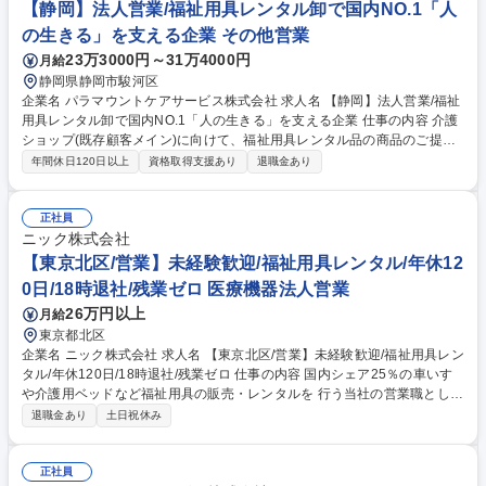
【静岡】法人営業/福祉用具レンタル卸で国内NO.1「人
の生きる」を支える企業 その他営業
23万3000円～31万4000円
月給
静岡県静岡市駿河区
企業名 パラマウントケアサービス株式会社 求人名 【静岡】法人営業/福祉
用具レンタル卸で国内NO.1「人の生きる」を支える企業 仕事の内容 介護
ショップ(既存顧客メイン)に向けて、福祉用具レンタル品の商品のご提案
を行っていただきます。レンタル品の荷積みや手配、介護ショップの方と
年間休日120日以上
資格取得支援あり
退職金あり
同行してご利用者宅への配送・回収業務などもご担当いただきます。 主な
取扱商品は介護保険の対象の介護用ベッドや車いす、歩行器となります。
介護ショップに対して、新たなニーズが出てきた際に一番にお声がけいた
正社員
だける関係構築が重要となるため、提案力より人柄を重視しております。
ニック株式会社
既存顧客メインで1日7～10件(営業先4～5件、納品3～5件)ほど訪問。介
【東京北区/営業】未経験歓迎/福祉用具レンタル/年休12
護ショップ向けに製品の使用方法等の勉強会を実施いただくこともありま
0日/18時退社/残業ゼロ 医療機器法人営業
す。個人目標はありますがノルマでなく、拠点での目標達成を重視。 募集
26万円以上
月給
職種 【静岡】法人営業/福祉用具レンタル卸で国内NO.1「人の生きる」を
支える企業
東京都北区
企業名 ニック株式会社 求人名 【東京北区/営業】未経験歓迎/福祉用具レン
タル/年休120日/18時退社/残業ゼロ 仕事の内容 国内シェア25％の車いす
や介護用ベッドなど福祉用具の販売・レンタルを 行う当社の営業職とし
て、病院や福祉施設に対する法人営業(販売メイン) と、個人の利用者様向
退職金あり
土日祝休み
けの営業(レンタル中心)活動をお任せします。 【詳細】施設のケアマネー
ジャーやユーザーへのヒアリング（身体状況・住宅状況など）から、福祉
用具の選定と提案、取扱説明、納品まで。また半年に一度、納品した商品
正社員