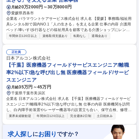
ある場合かつ職種転換された場合は当社業務全般） 募集職種 【さいたま
20万2000円～30万8000円
月給
市】事務職/福祉用具レンタル卸国内NO.1「人の生きる」を支える企業
愛媛県西条市
企業名 パラマウントケアサービス株式会社 求人名 【愛媛】事務職/福祉用
具レンタル卸で国内NO.1「人の生きる」を支える企業 仕事の内容 介護用
ベッド/車いす/歩行器などの福祉用具を顧客である介護ショップにレンタ
ルする際の事務作業全般を中心に担当いただきます。営業のサポート業務
年間休日120日以上
資格取得支援あり
転勤なし
退職金あり
から顧客対応まで業務内容は多岐にわたります。 その中でも、顧客である
介護ショップとの電話や来客対応次第では、拠点の営業成績に貢献できる
介在価値の高い仕事です。そのため、事務作業だけでなく、人と接するこ
正社員
とで周りの人をサポート・業績に間接的に関与していけることがやりがい
日本アルコン株式会社
です。ルーチンワークの中にも、自分だけの色を出していけるのが、この
【千葉】医療機器フィールドサービスエンジニア/離職
仕事の面白みでもあります。 ※変更範囲：無し（ただし本人の希望がある
率2%以下/急な呼び出し無 医療機器フィールド/サービ
場合かつ職種転換された場合は当社業務全般） 募集職種 【愛媛】事務職/
スエンジニア
福祉用具レンタル卸で国内NO.1「人の生きる」を支える企業
35万円～45万円
月給
千葉県千葉市美浜区
企業名 日本アルコン株式会社 求人名 【千葉】医療機器フィールドサービ
スエンジニア/離職率2%以下/急な呼び出し無 仕事の内容 医療機関を訪問
し、白内障手術装置やレーザー機器等の設置立ち合い、保守点検、修理、
医師への技術サポートを担当。入社後は約半年間の研修で専門技術を習得
業界未経験歓迎
年間休日120日以上
完全週休2日制
土日祝休み
できます。直行直帰スタイルで効率的に働けます。 担当エリアの病院へ社
用車で訪問し、手術用医療機器のメンテナンスを行います。定期点検計画
の策定や、トラブル時の迅速な修理対応、保守契約の提案も担います。眼
求人探し
お困り
に
ですか？
科領域の特性上、夜間・緊急の呼び出しは極めて稀で、ワークライフバラ