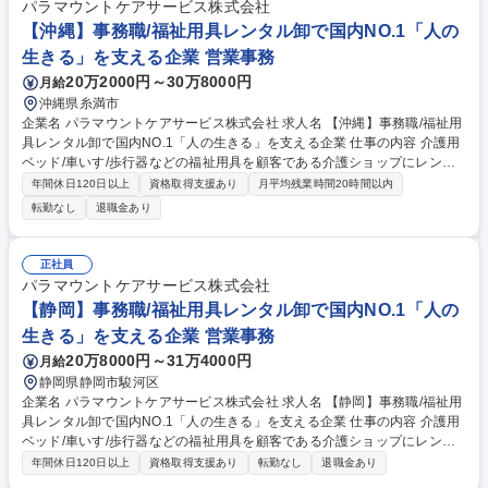
のチェックや利用者様の状態を確認し、必要に応じて用具の再選定を行う
パラマウントケアサービス株式会社
など顧客サポートにも力を入れており、1人1人の要望を汲み取った営業を
【沖縄】事務職/福祉用具レンタル卸で国内NO.1「人の
行うことができます。営業1名あたり100名前後のお客様を担当します
生きる」を支える企業 営業事務
が、長期の関係構築ができる場合も多くあります。 募集職種 【東京北区/
20万2000円～30万8000円
月給
営業】未経験歓迎/福祉用具レンタル/年休120日/18時退社/残業ゼロ
沖縄県糸満市
企業名 パラマウントケアサービス株式会社 求人名 【沖縄】事務職/福祉用
具レンタル卸で国内NO.1「人の生きる」を支える企業 仕事の内容 介護用
ベッド/車いす/歩行器などの福祉用具を顧客である介護ショップにレンタ
ルする際の事務作業全般を中心に担当いただきます。営業のサポート業務
年間休日120日以上
資格取得支援あり
月平均残業時間20時間以内
から顧客対応まで業務内容は多岐にわたります。 その中でも、顧客である
転勤なし
退職金あり
介護ショップとの電話や来客対応次第では、拠点の営業成績に貢献できる
介在価値の高い仕事です。そのため、事務作業だけでなく、人と接するこ
とで周りの人をサポート・業績に間接的に関与していけることがやりがい
正社員
です。ルーチンワークの中にも、自分だけの色を出していけるのが、この
パラマウントケアサービス株式会社
仕事の面白みでもあります。 ※変更範囲：無し（ただし本人の希望がある
【静岡】事務職/福祉用具レンタル卸で国内NO.1「人の
場合かつ職種転換された場合は当社業務全般） 募集職種 【沖縄】事務職/
生きる」を支える企業 営業事務
福祉用具レンタル卸で国内NO.1「人の生きる」を支える企業
20万8000円～31万4000円
月給
静岡県静岡市駿河区
企業名 パラマウントケアサービス株式会社 求人名 【静岡】事務職/福祉用
具レンタル卸で国内NO.1「人の生きる」を支える企業 仕事の内容 介護用
ベッド/車いす/歩行器などの福祉用具を顧客である介護ショップにレンタ
ルする際の事務作業全般を中心に担当。営業のサポート業務から顧客対応
年間休日120日以上
資格取得支援あり
転勤なし
退職金あり
まで業務内容は多岐にわたります。 その中でも、顧客である介護ショップ