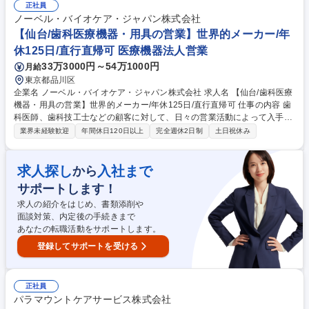
介在価値の高い仕事です。そのため、事務作業だけでなく、人と接するこ
正社員
とで周りの人をサポート・業績に間接的に関与していけることがやりがい
ノーベル・バイオケア・ジャパン株式会社
です。ルーチンワークの中にも、自分だけの色を出していけるのが、この
【仙台/歯科医療機器・用具の営業】世界的メーカー/年
仕事の面白みでもあります。 ※変更範囲：無し（ただし本人の希望がある
休125日/直行直帰可 医療機器法人営業
場合かつ職種転換された場合は当社業務全般） 募集職種 【松山】事務職/
33万3000円～54万1000円
月給
福祉用具レンタル卸で国内NO.1「人の生きる」を支える企業
東京都品川区
企業名 ノーベル・バイオケア・ジャパン株式会社 求人名 【仙台/歯科医療
機器・用具の営業】世界的メーカー/年休125日/直行直帰可 仕事の内容 歯
科医師、歯科技工士などの顧客に対して、日々の営業活動によって入手し
た業界・病院・市場の情報や自社製品の情報を提供し、自社製品の販売、
業界未経験歓迎
年間休日120日以上
完全週休2日制
土日祝休み
及び適切な使用方法や最新の手法などの提案営業をお任せします。 【業務
詳細】■営業計画策定■販売目標達成■担当顧客への営業活動、関係構築、
情報収集■市場・顧客管理■予算管理 【当社について】■歯科医療に関する
求人探し
入社まで
から
幅広い製品レンジを提供するグローバルメーカーです。2200の特許を持
サポートします！
ち、100年を超す歴史の中で常に先端の歯科医療技術を追い求めてきまし
た。長くご愛用いただいている歯科医師様も多い歯科医療製品を販売して
求人の紹介をはじめ、書類添削や
おります。 募集職種 【仙台/歯科医療機器・用具の営業】世界的メーカー/
面談対策、内定後の手続きまで
年休125日/直行直帰可
あなたの転職活動をサポートします。
登録してサポートを受ける
正社員
パラマウントケアサービス株式会社