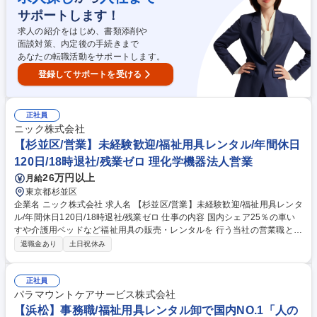
上で、最適な用具を選定・提案します。■契約後の納品や、定期的なアフ
サポートします！
ターフォローも担当します。卸を介さない自社在庫管理により、迅速な納
品が可能。専門知識は入社後の研修でしっかり身につけられます。 募集職
求人の紹介をはじめ、書類添削や
種 【豊田市】福祉用具の法人営業(リーダー候補)★需要が絶えない業界★
面談対策、内定後の手続きまで
成長性◎
あなたの転職活動をサポートします。
登録してサポートを受ける
正社員
ニック株式会社
【杉並区/営業】未経験歓迎/福祉用具レンタル/年間休日
120日/18時退社/残業ゼロ 理化学機器法人営業
26万円以上
月給
東京都杉並区
企業名 ニック株式会社 求人名 【杉並区/営業】未経験歓迎/福祉用具レンタ
ル/年間休日120日/18時退社/残業ゼロ 仕事の内容 国内シェア25％の車い
すや介護用ベッドなど福祉用具の販売・レンタルを 行う当社の営業職とし
て、病院や福祉施設に対する法人営業(販売メイン) と、個人の利用者様向
退職金あり
土日祝休み
けの営業(レンタル中心)活動をお任せします。 【詳細】施設のケアマネー
ジャーやユーザーへのヒアリング（身体状況・住宅状況など）から、福祉
用具の選定と提案、取扱説明、納品まで。また半年に一度、納品した商品
正社員
のチェックや利用者様の状態を確認し、必要に応じて用具の再選定を行う
パラマウントケアサービス株式会社
など顧客サポートにも力を入れており、1人1人の要望を汲み取った営業を
【浜松】事務職/福祉用具レンタル卸で国内NO.1「人の