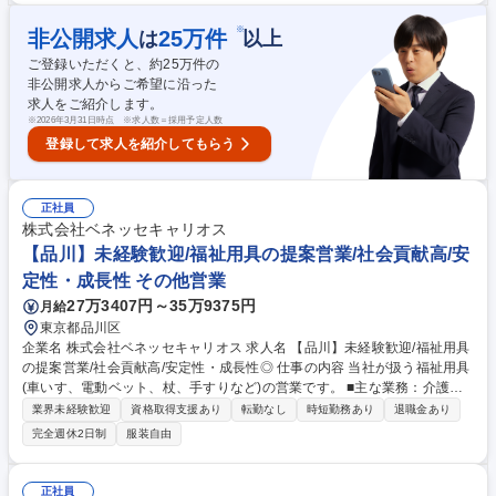
との電話や来客対応次第では、拠点の営業成績に貢献できる介在価値の高
い仕事です。そのため、事務作業だけでなく、人と接することで周りの人
※
非公開求人
25
万件
は
以上
をサポート・業績に間接的に関与していけることがやりがいです。ルーチ
ご登録いただくと、約
25
万件の
ンワークの中にも、自分だけの色を出していけるのが、この仕事の面白み
非公開求人からご希望に沿った
でもあります。 ※変更範囲：無し（ただし本人の希望がある場合かつ職種
求人をご紹介します。
転換された場合は当社業務全般） 募集職種 【静岡】事務職/福祉用具レン
※
2026年3月31日時点 ※求人数＝採用予定人数
タル卸で国内NO.1「人の生きる」を支える企業
登録して求人を紹介してもらう
正社員
株式会社ベネッセキャリオス
【品川】未経験歓迎/福祉用具の提案営業/社会貢献高/安
定性・成長性 その他営業
27万3407円～35万9375円
月給
東京都品川区
企業名 株式会社ベネッセキャリオス 求人名 【品川】未経験歓迎/福祉用具
の提案営業/社会貢献高/安定性・成長性◎ 仕事の内容 当社が扱う福祉用具
(車いす、電動ベット、杖、手すりなど)の営業です。 ■主な業務：介護サ
ービスを利用者している方々の身体状況に最適な福祉 用具のレンタル・販
業界未経験歓迎
資格取得支援あり
転勤なし
時短勤務あり
退職金あり
売のご提案を行っていただきます (例)〇〇さんが歩行が難しくなってしま
完全週休2日制
服装自由
った→車いすやご自宅に手すりの設置をご提案、など ■飛込み営業はあり
ません。利用者様に必要な用具をカタログ等用いてバリアフリー工事のご
提案等行います ■地域に根差した介護事業所を定期訪問し、ケアマネジャ
正社員