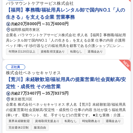
パラマウントケアサービス株式会社
【福岡】事務職/福祉用具レンタル卸で国内NO.1「人の
生きる」を支える企業 営業事務
20万8000円～31万4000円
月給
福岡県福岡市東区
企業名 パラマウントケアサービス株式会社 求人名 【福岡】事務職/福祉用
具レンタル卸で国内NO.1「人の生きる」を支える企業 仕事の内容 介護用
ベッド/車いす/歩行器などの福祉用具を顧客である介護ショップにレンタ
ルする際の事務作業全般を中心に担当いただきます。営業のサポート業務
年間休日120日以上
資格取得支援あり
転勤なし
退職金あり
から顧客対応まで業務内容は多岐にわたります。 その中でも、顧客である
介護ショップとの電話や来客対応次第では、拠点の営業成績に貢献できる
介在価値の高い仕事です。そのため、事務作業だけでなく、人と接するこ
正社員
とで周りの人をサポート・業績に間接的に関与していけることがやりがい
株式会社ベネッセキャリオス
です。ルーチンワークの中にも、自分だけの色を出していけるのが、この
【荒川】未経験歓迎/福祉用具の提案営業/社会貢献高/安
仕事の面白みでもあります。 ※変更範囲：無し（ただし本人の希望がある
定性・成長性 その他営業
場合かつ職種転換された場合は当社業務全般） 募集職種 【福岡】事務職/
27万3407円～35万9375円
月給
福祉用具レンタル卸で国内NO.1「人の生きる」を支える企業
東京都荒川区
企業名 株式会社ベネッセキャリオス 求人名 【荒川】未経験歓迎/福祉用具
の提案営業/社会貢献高/安定性・成長性◎ 仕事の内容 当社が扱う福祉用具
(車いす、電動ベット、杖、手すりなど)の営業です。 ■主な業務：介護サ
ービスを利用者している方々の身体状況に最適な福祉 用具のレンタル・販
業界未経験歓迎
資格取得支援あり
転勤なし
時短勤務あり
退職金あり
売のご提案を行っていただきます (例)〇〇さんが歩行が難しくなってしま
完全週休2日制
服装自由
った→車いすやご自宅に手すりの設置をご提案、など ■飛込み営業はあり