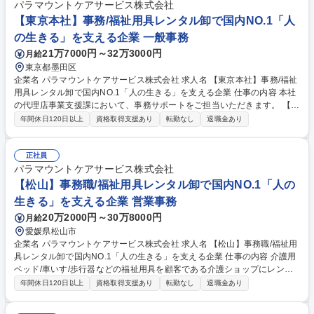
への対応、現地同行など 顧客：福祉用具貸与事業所 募集職種 【福山市/介
パラマウントケアサービス株式会社
護福山営業所】福祉用具卸のルート営業◎充実した研修/年休125日◎
【東京本社】事務/福祉用具レンタル卸で国内NO.1「人
の生きる」を支える企業 一般事務
21万7000円～32万3000円
月給
東京都墨田区
企業名 パラマウントケアサービス株式会社 求人名 【東京本社】事務/福祉
用具レンタル卸で国内NO.1「人の生きる」を支える企業 仕事の内容 本社
の代理店事業支援課において、事務サポートをご担当いただきます。 【具
体的には】 ■納期調整 ■注文書発行 ■出荷・入庫・在庫の管理及び請求書
年間休日120日以上
資格取得支援あり
転勤なし
退職金あり
作成業務 ■売上データ資料作成、付随業務として電話対応（メーカー/社
内） ■来客対応、部内サポート業務 など 募集職種 【東京本社】事務/福祉
用具レンタル卸で国内NO.1「人の生きる」を支える企業
正社員
パラマウントケアサービス株式会社
【松山】事務職/福祉用具レンタル卸で国内NO.1「人の
生きる」を支える企業 営業事務
20万2000円～30万8000円
月給
愛媛県松山市
企業名 パラマウントケアサービス株式会社 求人名 【松山】事務職/福祉用
具レンタル卸で国内NO.1「人の生きる」を支える企業 仕事の内容 介護用
ベッド/車いす/歩行器などの福祉用具を顧客である介護ショップにレンタ
ルする際の事務作業全般を中心に担当いただきます。営業のサポート業務
年間休日120日以上
資格取得支援あり
転勤なし
退職金あり
から顧客対応まで業務内容は多岐にわたります。 その中でも、顧客である
介護ショップとの電話や来客対応次第では、拠点の営業成績に貢献できる