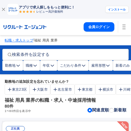
アプリで求人探しをもっと便利に！
インストール
レビュー高評価
無料
会員ログイン
/
転職・求人トップ
福祉 用具 業界
検索条件を設定する
勤務地
職種
年収
こだわり条件
雇用形態
新着のみ
勤務地の追加設定を忘れていませんか？
東京23区
大阪市
名古屋市
東京都
横浜市
川崎
福祉 用具 業界の転職・求人・中途採用情報
80
件
関連度順
新着順
1
〜
80
件目を表示中
正社員