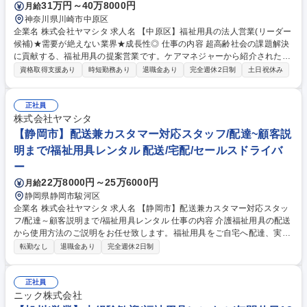
31万円～40万8000円
月給
神奈川県川崎市中原区
企業名 株式会社ヤマシタ 求人名 【中原区】福祉用具の法人営業(リーダー
候補)★需要が絶えない業界★成長性◎ 仕事の内容 超高齢社会の課題解決
に貢献する、福祉用具の提案営業です。ケアマネジャーから紹介された高
齢者宅を訪問し、車いすや介護ベッドなど1000種類以上の商品から、生
資格取得支援あり
時短勤務あり
退職金あり
完全週休2日制
土日祝休み
活の質を高める最適な一台をご提案します。 ■地域の介護支援専門員（ケ
アマネジャー）を訪問し、福祉用具を必要とする高齢者を紹介いただきま
す。■紹介後はご自宅へ伺い、身体状況や住環境を丁寧にヒアリングした
正社員
上で、最適な用具を選定・提案します。■契約後の納品や、定期的なアフ
株式会社ヤマシタ
ターフォローも担当します。卸を介さない自社在庫管理により、迅速な納
【静岡市】配送兼カスタマー対応スタッフ/配達~顧客説
品が可能。専門知識は入社後の研修でしっかり身につけられます。 募集職
明まで/福祉用具レンタル 配送/宅配/セールスドライバ
種 【中原区】福祉用具の法人営業(リーダー候補)★需要が絶えない業界★
ー
成長性◎
22万8000円～25万6000円
月給
静岡県静岡市駿河区
企業名 株式会社ヤマシタ 求人名 【静岡市】配送兼カスタマー対応スタッ
フ/配達～顧客説明まで/福祉用具レンタル 仕事の内容 介護福祉用具の配送
から使用方法のご説明をお任せ致します。福祉用具をご自宅へ配達、実際
使用されるお部屋へ訪問、使用方法・注意事項の説明までご担当いただき
転勤なし
退職金あり
完全週休2日制
ます。 福祉用具のレンタルサービスにおいて、ご利用者やそのご家族に向
けた配達・設置・調整・説明業務をご担当いただきます。具体的には、介
護ベッド、車いす、歩行器などの用具をワンボックス車(AT)でご自宅へお
正社員
届けし、ご利用者のお部屋に設置します。手すりや歩行器の高さ調整な
ニック株式会社