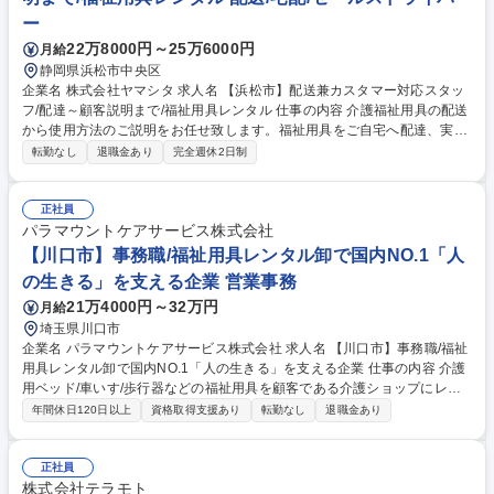
ー
22万8000円～25万6000円
月給
静岡県浜松市中央区
企業名 株式会社ヤマシタ 求人名 【浜松市】配送兼カスタマー対応スタッ
フ/配達～顧客説明まで/福祉用具レンタル 仕事の内容 介護福祉用具の配送
から使用方法のご説明をお任せ致します。福祉用具をご自宅へ配達、実際
使用されるお部屋へ訪問、使用方法・注意事項の説明までご担当いただき
転勤なし
退職金あり
完全週休2日制
ます。 福祉用具のレンタルサービスにおいて、ご利用者やそのご家族に向
けた配達・設置・調整・説明業務をご担当いただきます。具体的には、介
護ベッド、車いす、歩行器などの用具をワンボックス車(AT)でご自宅へお
正社員
届けし、ご利用者のお部屋に設置します。手すりや歩行器の高さ調整な
パラマウントケアサービス株式会社
ど、使いやすいよう細かくセッティングを行い、安全で安心な使用方法や
【川口市】事務職/福祉用具レンタル卸で国内NO.1「人
注意事項を実演を交えながら丁寧にご説明いたします。※1日5～8件程度
の生きる」を支える企業 営業事務
の訪問 募集職種 【浜松市】配送兼カスタマー対応スタッフ/配達～顧客説
21万4000円～32万円
月給
明まで/福祉用具レンタル
埼玉県川口市
企業名 パラマウントケアサービス株式会社 求人名 【川口市】事務職/福祉
用具レンタル卸で国内NO.1「人の生きる」を支える企業 仕事の内容 介護
用ベッド/車いす/歩行器などの福祉用具を顧客である介護ショップにレン
タルする際の事務作業全般を中心に担当いただきます。営業のサポート業
年間休日120日以上
資格取得支援あり
転勤なし
退職金あり
務から顧客対応まで業務内容は多岐にわたります。 その中でも、顧客であ
る介護ショップとの電話や来客対応次第では、拠点の営業成績に貢献でき
る介在価値の高い仕事です。そのため、事務作業だけでなく、人と接する
正社員
ことで周りの人をサポート・業績に間接的に関与していけることがやりが
株式会社テラモト