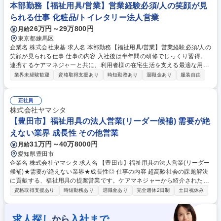
既存顧客メインで1日7～10件(営業先4～5件、納品3～5件)ほど訪問。介
本部勤務【福祉用具/営業】営業経験必須/人の笑顔が見
護ショップ向けに製品の使用方法等の勉強会を実施いただくこともありま
られる仕事 化粧品/トイレタリー法人営業
す。個人目標はありますがノルマでなく、拠点での目標達成を重視。 募集
26万円～29万800円
月給
職種 【広島】法人営業/福祉用具レンタル卸で国内NO.1「人の生きる」を
支える企業
東京都練馬区
企業名 株式会社東基 求人名 本部勤務【福祉用具/営業】営業経験必須/人の
笑顔が見られる仕事 仕事の内容 入社後は半年間の研修でじっくり習得。
連携するケアマネジャーと共に、利用者様の在宅生活を支える最適な用具
を選定。夜勤や身体介助なく、あなたの知識で「自分らしい生活」を実現
業界未経験歓迎
資格取得支援あり
時短勤務あり
退職金あり
服装自由
する仕事です。 ★東基だからこそできる幅広い商品提案が、高齢者の方々
の生活を彩ります！★ 【充実した研修内容】ご入社後は基本的にはOJT形
式で先輩との同行アポイントが半年程度あります。車椅子や介護ベッドな
正社員
ど様々な福祉用具を取り扱うので覚える必要がありますが、実物をすぐ確
株式会社ヤマシタ
認できるので商品を覚えやすい環境です。 募集職種 本部勤務【福祉用具/
【豊田市】福祉用具の法人営業(リーダー候補) 需要が絶
営業】営業経験必須/人の笑顔が見られる仕事
えない業界 成長性 その他営業
31万円～40万8000円
月給
愛知県豊田市
企業名 株式会社ヤマシタ 求人名 【豊田市】福祉用具の法人営業(リーダー
候補)★需要が絶えない業界★成長性◎ 仕事の内容 超高齢社会の課題解決
に貢献する、福祉用具の提案営業です。ケアマネジャーから紹介された高
齢者宅を訪問し、車いすや介護ベッドなど1000種類以上の商品から、生
資格取得支援あり
時短勤務あり
退職金あり
完全週休2日制
土日祝休み
活の質を高める最適な一台をご提案します。 ■地域の介護支援専門員（ケ
アマネジャー）を訪問し、福祉用具を必要とする高齢者を紹介いただきま
す。■紹介後はご自宅へ伺い、身体状況や住環境を丁寧にヒアリングした
求人探し
入社まで
から