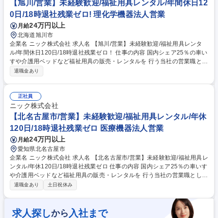
ど、使いやすいよう細かくセッティングを行い、安全で安心な使用方法や
【旭川/営業】未経験歓迎/福祉用具レンタル/年間休日12
注意事項を実演を交えながら丁寧にご説明いたします。※1日5～8件程度
0日/18時退社残業ゼロ! 理化学機器法人営業
の訪問 募集職種 【静岡市】配送兼カスタマー対応スタッフ/配達～顧客説
24万円以上
月給
明まで/福祉用具レンタル
北海道旭川市
企業名 ニック株式会社 求人名 【旭川/営業】未経験歓迎/福祉用具レンタ
ル/年間休日120日/18時退社残業ゼロ！ 仕事の内容 国内シェア25％の車い
すや介護用ベッドなど福祉用具の販売・レンタルを 行う当社の営業職とし
て、病院や福祉施設に対する法人営業(販売メイン) と、個人の利用者様向
退職金あり
けの営業(レンタル中心)活動をお任せします。 【詳細】施設のケアマネー
ジャーやユーザーへのヒアリング（身体状況・住宅状況など）から、福祉
用具の選定と提案、取扱説明、納品まで。また半年に一度、納品した商品
正社員
のチェックや利用者様の状態を確認し、必要に応じて用具の再選定を行う
ニック株式会社
など顧客サポートにも力を入れており、1人1人の要望を汲み取った営業を
【北名古屋市/営業】未経験歓迎/福祉用具レンタル/年休
行うことができます。営業1名あたり100名前後のお客様を担当します
120日/18時退社残業ゼロ 医療機器法人営業
が、長期の関係構築ができる場合も多くあります。 募集職種 【旭川/営
24万円以上
月給
業】未経験歓迎/福祉用具レンタル/年間休日120日/18時退社残業ゼロ！
愛知県北名古屋市
企業名 ニック株式会社 求人名 【北名古屋市/営業】未経験歓迎/福祉用具レ
ンタル/年休120日/18時退社残業ゼロ 仕事の内容 国内シェア25％の車いす
や介護用ベッドなど福祉用具の販売・レンタルを 行う当社の営業職とし
て、病院や福祉施設に対する法人営業(販売メイン) と、個人の利用者様向
退職金あり
土日祝休み
けの営業(レンタル中心)活動をお任せします。 【詳細】施設のケアマネー
ジャーやユーザーへのヒアリング（身体状況・住宅状況など）から、福祉
用具の選定と提案、取扱説明、納品まで。また半年に一度、納品した商品
求人探し
入社まで
から