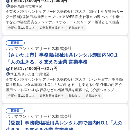
20万8000円～31万4000円
月給
静岡県静岡市駿河区
企業名 パラマウントケアサービス株式会社 求人名 【静岡】生産管理(リー
ダー候補)/福祉用具/業界トップシェア/WEB面接 仕事の内容 ベッドや車い
すなどの福祉用具をメンテナンスするチームのリーダー候補として担当い
ただきます。必要な時にすぐに質の良い福祉用具を届けられるように、計
年間休日120日以上
資格取得支援あり
退職金あり
画立案から実行まで、裁量をもってお任せいたします。 ■福祉用具のメン
テナンス業務及び、工程管理■資材・備品管理及び発注、設備の点検■在庫
管理（システムやExcelで需要予測を行いながら、仕入やメンテナンス計
正社員
画の立案、実行）■倉庫業務（商品入出荷・商品保管の作業）■10名～15
パラマウントケアサービス株式会社
名ほどのチームリーダーとしてメンテナンス計画の立案、実行、入出荷業
【さいたま市】事務職/福祉用具レンタル卸国内NO.1
務の進捗管理 ※入社後、業務に慣れていただいた後、将来的にリーダーを
「人の生きる」を支える企業 営業事務
担当いただきますのでご安心ください。 募集職種 【静岡】生産管理(リー
21万4000円～32万円
月給
ダー候補)/福祉用具/業界トップシェア/WEB面接
埼玉県さいたま市見沼区
企業名 パラマウントケアサービス株式会社 求人名 【さいたま市】事務職/
福祉用具レンタル卸国内NO.1「人の生きる」を支える企業 仕事の内容 介
護用ベッド/車いす/歩行器などの福祉用具を顧客である介護ショップにレ
ンタルする際の事務作業全般を中心に担当いただきます。営業のサポート
年間休日120日以上
資格取得支援あり
転勤なし
退職金あり
業務から顧客対応まで業務内容は多岐にわたります。 その中でも、顧客で
ある介護ショップとの電話や来客対応次第では、拠点の営業成績に貢献で
きる介在価値の高い仕事です。そのため、事務作業だけでなく、人と接す
正社員
ることで周りの人をサポート・業績に間接的に関与していけることがやり
パラマウントケアサービス株式会社
がいです。ルーチンワークの中にも、自分だけの色を出していけるのが、
【愛媛】事務職/福祉用具レンタル卸で国内NO.1「人の
この仕事の面白みでもあります。 ※変更範囲：無し（ただし本人の希望が
生きる」を支える企業 営業事務