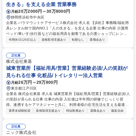
行うことができます。営業1名あたり100名前後のお客様を担当します
生きる」を支える企業 営業事務
が、長期の関係構築ができる場合も多くあります。 募集職種 【杉並区/営
20万2000円～30万8000円
月給
業】未経験歓迎/福祉用具レンタル/年間休日120日/18時退社/残業ゼロ
静岡県浜松市中央区
企業名 パラマウントケアサービス株式会社 求人名 【浜松】事務職/福祉用
具レンタル卸で国内NO.1「人の生きる」を支える企業 仕事の内容 介護用
ベッド/車いす/歩行器などの福祉用具を顧客である介護ショップにレンタ
ルする際の事務作業全般を中心に担当いただきます。営業のサポート業務
年間休日120日以上
資格取得支援あり
転勤なし
退職金あり
から顧客対応まで業務内容は多岐にわたります。 その中でも、顧客である
介護ショップとの電話や来客対応次第では、拠点の営業成績に貢献できる
介在価値の高い仕事です。そのため、事務作業だけでなく、人と接するこ
正社員
とで周りの人をサポート・業績に間接的に関与していけることがやりがい
株式会社東基
です。ルーチンワークの中にも、自分だけの色を出していけるのが、この
城東営業所【福祉用具/営業】営業経験必須/人の笑顔が
仕事の面白みでもあります。 ※変更範囲：無し（ただし本人の希望がある
見られる仕事 化粧品/トイレタリー法人営業
場合かつ職種転換された場合は当社業務全般） 募集職種 【浜松】事務職/
26万円～29万800円
月給
福祉用具レンタル卸で国内NO.1「人の生きる」を支える企業
東京都江戸川区
企業名 株式会社東基 求人名 城東営業所【福祉用具/営業】営業経験必須/人
の笑顔が見られる仕事 仕事の内容 入社後は半年間の研修でじっくり習
得。連携するケアマネジャーと共に、利用者様の在宅生活を支える最適な
用具を選定。夜勤や身体介助なく、あなたの知識で「自分らしい生活」を
業界未経験歓迎
資格取得支援あり
時短勤務あり
退職金あり
服装自由
実現する仕事です。 ★東基だからこそできる幅広い商品提案が、高齢者の
方々の生活を彩ります！★ 【充実した研修内容】ご入社後は基本的にはO
JT形式で先輩との同行アポイントが半年程度あります。車椅子や介護ベッ
正社員
ドなど様々な福祉用具を取り扱うので覚える必要がありますが、実物をす
ニック株式会社