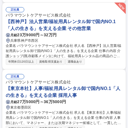
ません。利用者様に必要な用具をカタログ等用いてバリアフリー工事のご
提案等行います ■地域に根差した介護事業所を定期訪問し、ケアマネジャ
正社員
ーの方と信頼関係構築し担当利用者様の拡大も狙っていきます ■利用者の
パラマウントケアサービス株式会社
ご自宅を定期訪問し、快適にご自宅で過ごせているか不具合が無いか確認
【西神戸】法人営業/福祉用具レンタル卸で国内NO.1
を行います 募集職種 【荒川】未経験歓迎/福祉用具の提案営業/社会貢献高/
「人の生きる」を支える企業 その他営業
安定性・成長性◎
23万9000円～32万円
月給
兵庫県神戸市西区
企業名 パラマウントケアサービス株式会社 求人名 【西神戸】法人営業/福
祉用具レンタル卸で国内NO.1「人の生きる」を支える企業 仕事の内容 介
護ショップ(既存顧客メイン)に向けて、福祉用具レンタル品の商品のご提
案を行っていただきます。レンタル品の荷積みや手配、介護ショップの方
年間休日120日以上
資格取得支援あり
退職金あり
と同行してご利用者宅への配送・回収業務などもご担当いただきます。 主
な取扱商品は介護保険の対象の介護用ベッドや車いす、歩行器となりま
す。介護ショップに対して、新たなニーズが出てきた際に一番にお声がけ
正社員
いただける関係構築が重要となるため、提案力より人柄を重視しておりま
パラマウントケアサービス株式会社
す。既存顧客メインで1日7～10件(営業先4～5件、納品3～5件)ほど訪
【東京本社】人事/福祉用具レンタル卸で国内NO.1「人
問。介護ショップ向けに製品の使用方法等の勉強会を実施いただくことも
の生きる」を支える企業 採用人事
あります。個人目標はありますがノルマでなく、拠点での目標達成を重
27万5000円～36万5000円
月給
視。 募集職種 【西神戸】法人営業/福祉用具レンタル卸で国内NO.1「人の
生きる」を支える企業
東京都墨田区
企業名 パラマウントケアサービス株式会社 求人名 【東京本社】人事/福祉
用具レンタル卸で国内NO.1「人の生きる」を支える企業 仕事の内容 人事
部において、マネジャー、または次期マネジャー候補として、一貫した人