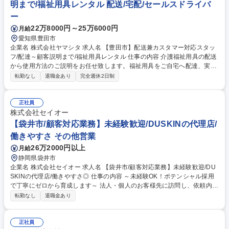
明まで/福祉用具レンタル 配送/宅配/セールスドライバ
の関係構築ができる場合も多くあります。 募集職種 【営業職(管理職候
ー
補)】車いす等の福祉用具販売/社会的意義◎/年休120日
22万8000円～25万6000円
月給
愛知県豊田市
企業名 株式会社ヤマシタ 求人名 【豊田市】配送兼カスタマー対応スタッ
フ/配達～顧客説明まで/福祉用具レンタル 仕事の内容 介護福祉用具の配送
から使用方法のご説明をお任せ致します。福祉用具をご自宅へ配達、実際
使用されるお部屋へ訪問、使用方法・注意事項の説明までご担当いただき
転勤なし
退職金あり
完全週休2日制
ます。 福祉用具のレンタルサービスにおいて、ご利用者やそのご家族に向
けた配達・設置・調整・説明業務をご担当いただきます。具体的には、介
護ベッド、車いす、歩行器などの用具をワンボックス車(AT)でご自宅へお
正社員
届けし、ご利用者のお部屋に設置します。手すりや歩行器の高さ調整な
株式会社セイオー
ど、使いやすいよう細かくセッティングを行い、安全で安心な使用方法や
【袋井市/顧客対応業務】未経験歓迎/DUSKINの代理店/
注意事項を実演を交えながら丁寧にご説明いたします。※1日5～8件程度
働きやすさ その他営業
の訪問 募集職種 【豊田市】配送兼カスタマー対応スタッフ/配達～顧客説
26万2000円以上
月給
明まで/福祉用具レンタル
静岡県袋井市
企業名 株式会社セイオー 求人名 【袋井市/顧客対応業務】未経験歓迎/DU
SKINの代理店/働きやすさ◎ 仕事の内容 ～未経験OK！ポテンシャル採用
で丁寧にゼロから育成します～ 法人・個人のお客様先に訪問し、依頼内容
に応じた清掃・クリーニング作業を行います。エアコン・床・ガラス等、
転勤なし
退職金あり
専用機器を使用した作業です。 ■清掃作業：エアコン洗浄、カーペットク
リーニング、フロア・ガラス清掃などの各種クリーニング業務 ■訪問先：
個人宅・法人オフィス・医療施設など、内容に応じてチーム or 個別で作
正社員