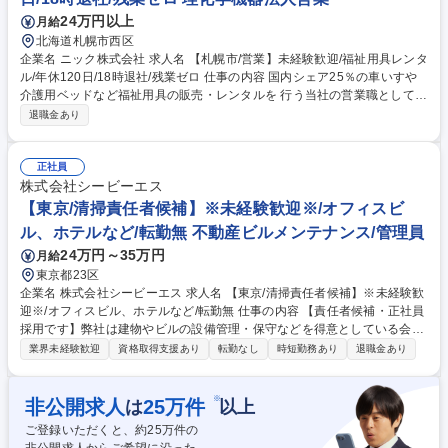
24万円以上
月給
北海道札幌市西区
企業名 ニック株式会社 求人名 【札幌市/営業】未経験歓迎/福祉用具レンタ
ル/年休120日/18時退社/残業ゼロ 仕事の内容 国内シェア25％の車いすや
介護用ベッドなど福祉用具の販売・レンタルを 行う当社の営業職として、
病院や福祉施設に対する法人営業(販売メイン) と、個人の利用者様向けの
退職金あり
営業(レンタル中心)活動をお任せします。 【詳細】施設のケアマネージャ
ーやユーザーへのヒアリング（身体状況・住宅状況など）から、福祉用具
の選定と提案、取扱説明、納品まで。また半年に一度、納品した商品のチ
正社員
ェックや利用者様の状態を確認し、必要に応じて用具の再選定を行うなど
株式会社シービーエス
顧客サポートにも力を入れており、1人1人の要望を汲み取った営業を行う
【東京/清掃責任者候補】※未経験歓迎※/オフィスビ
ことができます。営業1名あたり100名前後のお客様を担当しますが、長
ル、ホテルなど/転勤無 不動産ビルメンテナンス/管理員
期の関係構築ができる場合も多くあります。 募集職種 【札幌市/営業】未
24万円～35万円
月給
経験歓迎/福祉用具レンタル/年休120日/18時退社/残業ゼロ
東京都23区
企業名 株式会社シービーエス 求人名 【東京/清掃責任者候補】※未経験歓
迎※/オフィスビル、ホテルなど/転勤無 仕事の内容 【責任者候補・正社員
採用です】弊社は建物やビルの設備管理・保守などを得意としている会社
です。そんな当社にて清掃責任者候補を募集します。物件は弊社が管理し
業界未経験歓迎
資格取得支援あり
転勤なし
時短勤務あり
退職金あり
ているオフィスビル、ホテル等がメインです。 【仕事内容】・オフィスビ
ル、ホテル等の清掃作業全般 ・スタッフの労務管理（シフト作成・勤怠管
理など）、教育 ・清掃の品質チェック ・洗剤・用具など備品の在庫管理
※
非公開求人
25
万件
は
以上
・お客様とのやり取り（現場要望のヒアリングや改善提案） ・本部への業
ご登録いただくと、約
25
万件の
務報告 募集職種 【東京/清掃責任者候補】※未経験歓迎※/オフィスビル、