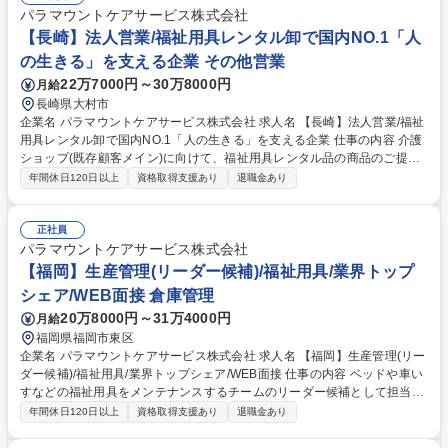
ーの方と信頼関係構築し担当利用者様の拡大も狙っていきます ■利用者の
パラマウントケアサービス株式会社
ご自宅を定期訪問し、快適にご自宅で過ごせているか不具合が無いか確認
【長崎】法人営業/福祉用具レンタル卸で国内NO.1「人
を行います 募集職種 【品川】未経験歓迎/福祉用具の提案営業/社会貢献高/
の生きる」を支える企業 その他営業
安定性・成長性◎
22万7000円～30万8000円
月給
長崎県大村市
企業名 パラマウントケアサービス株式会社 求人名 【長崎】法人営業/福祉
用具レンタル卸で国内NO.1「人の生きる」を支える企業 仕事の内容 介護
ショップ(既存顧客メイン)に向けて、福祉用具レンタル品の商品のご提案
を行っていただきます。レンタル品の荷積みや手配、介護ショップの方と
年間休日120日以上
資格取得支援あり
退職金あり
同行してご利用者宅への配送・回収業務などもご担当いただきます。 主な
取扱商品は介護保険の対象の介護用ベッドや車いす、歩行器となります。
介護ショップに対して、新たなニーズが出てきた際に一番にお声がけいた
正社員
だける関係構築が重要となるため、提案力より人柄を重視しております。
パラマウントケアサービス株式会社
既存顧客メインで1日7～10件(営業先4～5件、納品3～5件)ほど訪問。介
【福岡】生産管理(リーダー候補)/福祉用具/業界トップ
護ショップ向けに製品の使用方法等の勉強会を実施いただくこともありま
シェア/WEB面接 倉庫管理
す。個人目標はありますがノルマでなく、拠点での目標達成を重視。 募集
20万8000円～31万4000円
月給
職種 【長崎】法人営業/福祉用具レンタル卸で国内NO.1「人の生きる」を
支える企業
福岡県福岡市東区
企業名 パラマウントケアサービス株式会社 求人名 【福岡】生産管理(リー
ダー候補)/福祉用具/業界トップシェア/WEB面接 仕事の内容 ベッドや車い
すなどの福祉用具をメンテナンスするチームのリーダー候補として担当い
ただきます。必要な時にすぐに質の良い福祉用具を届けられるように、計
年間休日120日以上
資格取得支援あり
退職金あり
画立案から実行まで、裁量をもってお任せいたします。 ■福祉用具のメン
テナンス業務及び、工程管理■資材・備品管理及び発注、設備の点検■在庫