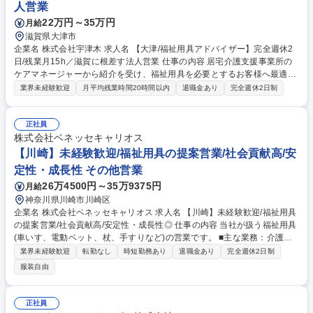
人営業
22万円～35万円
月給
滋賀県大津市
企業名 株式会社宇津木 求人名 【大津/福祉用具アドバイザー】完全週休2
日/残業月15h／滋賀に根差す法人営業 仕事の内容 居宅介護支援事業所の
ケアマネージャーから紹介を受け、福祉用具を必要とするお客様へ最適な
用具を提案・納品するルート営業です。新規の飛び込み営業やテレアポは
業界未経験歓迎
月平均残業時間20時間以内
退職金あり
完全週休2日制
なく、既存顧客との関係構築に集中できます。 担当エリアの居宅介護支援
事業所を定期訪問し、ケアマネージャーとの信頼関係を構築。紹介いただ
いたお客様宅を訪問し、電動ベッド等の選定や機能説明、契約後の搬入・
正社員
搬出、アフターフォローまで一貫して担当します。個人の売上ノルマを追
株式会社ベネッセキャリオス
うのではなく、事業所ごとの目標に向けてチームで連携して進めるスタイ
【川崎】未経験歓迎/福祉用具の提案営業/社会貢献高/安
ルのため、顧客に寄り添った本質的な営業活動に注力できる環境です。 募
定性・成長性 その他営業
集職種 【大津/福祉用具アドバイザー】完全週休2日/残業月15h／滋賀に根
26万4500円～35万9375円
月給
差す法人営業
神奈川県川崎市川崎区
企業名 株式会社ベネッセキャリオス 求人名 【川崎】未経験歓迎/福祉用具
の提案営業/社会貢献高/安定性・成長性◎ 仕事の内容 当社が扱う福祉用具
(車いす、電動ベット、杖、手すりなど)の営業です。 ■主な業務：介護サ
ービスを利用者している方々の身体状況に最適な福祉 用具のレンタル・販
業界未経験歓迎
転勤なし
時短勤務あり
退職金あり
完全週休2日制
売のご提案を行っていただきます (例)〇〇さんが歩行が難しくなってしま
服装自由
った→車いすやご自宅に手すりの設置をご提案、など ■飛込み営業はあり
ません。利用者様に必要な用具をカタログ等用いてバリアフリー工事のご
提案等行います ■地域に根差した介護事業所を定期訪問し、ケアマネジャ
正社員