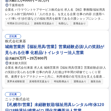
21万4000円～32万円
月給
千葉県柏市
企業名 パラマウントケアサービス株式会社 求人名 【柏】事務職/福祉用具
レンタル卸で国内NO.1「人の生きる」を支える企業 仕事の内容 介護用ベ
ッド/車いす/歩行器などの福祉用具を顧客である介護ショップにレンタル
する際の事務作業全般を中心に担当いただきます。営業のサポート業務か
年間休日120日以上
資格取得支援あり
転勤なし
退職金あり
ら顧客対応まで業務内容は多岐にわたります。 その中でも、顧客である介
護ショップとの電話や来客対応次第では、拠点の営業成績に貢献できる介
在価値の高い仕事です。そのため、事務作業だけでなく、人と接すること
正社員
で周りの人をサポート・業績に間接的に関与していけることがやりがいで
株式会社東基
す。ルーチンワークの中にも、自分だけの色を出していけるのが、この仕
城南営業所【福祉用具/営業】営業経験必須/人の笑顔が
事の面白みでもあります。 ※変更範囲：無し（ただし本人の希望がある場
見られる仕事 化粧品/トイレタリー法人営業
合かつ職種転換された場合は当社業務全般） 募集職種 【柏】事務職/福祉
26万円～29万800円
月給
用具レンタル卸で国内NO.1「人の生きる」を支える企業
東京都大田区
企業名 株式会社東基 求人名 城南営業所【福祉用具/営業】営業経験必須/人
の笑顔が見られる仕事 仕事の内容 入社後は半年間の研修でじっくり習
得。連携するケアマネジャーと共に、利用者様の在宅生活を支える最適な
用具を選定。夜勤や身体介助なく、あなたの知識で「自分らしい生活」を
業界未経験歓迎
資格取得支援あり
時短勤務あり
退職金あり
服装自由
実現する仕事です。 ★東基だからこそできる幅広い商品提案が、高齢者の
方々の生活を彩ります！★ 【充実した研修内容】ご入社後は基本的にはO
JT形式で先輩との同行アポイントが半年程度あります。車椅子や介護ベッ
正社員
ドなど様々な福祉用具を取り扱うので覚える必要がありますが、実物をす
ニック株式会社
ぐ確認できるので商品を覚えやすい環境です。 募集職種 城南営業所【福
【札幌市/営業】未経験歓迎/福祉用具レンタル/年休120
祉用具/営業】営業経験必須/人の笑顔が見られる仕事
日/18時退社/残業ゼロ 理化学機器法人営業