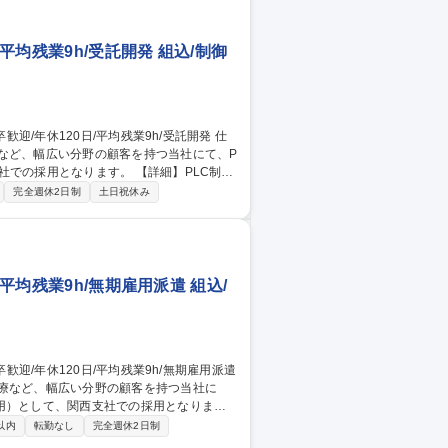
平均残業9h/受託開発 組込/制御
など、幅広い分野の顧客を持つ当社にて、P
ります。 【詳細】PLC制御
化制御設計 等。社内設計～国内・現地調整、
完全週休2日制
土日祝休み
外出張あり 【取扱PLC】三菱・オムロ
エンジニアリング株式会社、パナソニックプロダク
平均残業9h/無期雇用派遣 組込/
療など、幅広い分野の顧客を持つ当社に
用）として、関西支社での採用となりま
以内
転勤なし
完全週休2日制
頂きます。※国内・海外出張あり 【取扱P