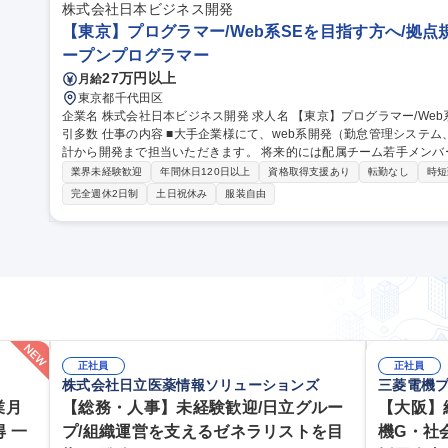
株式会社日本ビジネス開発
【東京】プログラマー/Web系SEを目指す方へ/拠点規
ープンプログラマー
27万円以上
月給
東京都千代田区
企業名 株式会社日本ビジネス開発 求人名 【東京】プログラマー/Web系SEを目指す方へ/拠点規模拡大中/大手取
引多数 仕事の内容 ■大手企業様にて、web系開発（勤怠管理システム、サービス予約システム、ECサイト等）設
計から開発まで担当いただきます。 将来的には配属チーム若手メンバーの育成やプロジェクトの管理を担当する
など、事業部のリーダーとなって頂けることを期待しています。 ■エ
業界未経験歓迎
年間休日120日以上
資格取得支援あり
転勤なし
時短
事です。 【開発技術(参考)】 言語：Java/C#/Ruby/PHP/Python/JavaScrip
完全週休2日制
土日祝休み
服装自由
B：Oracle/SQL等 募集職種 【東京】プログラマー/Web系
正社員
正社員
株式会社日立医薬情報ソリューションズ
三菱電機
業月
【総務・人事】未経験歓迎/日立グルー
【大阪】
 一
プ/組織運営を支えるゼネラリストを目
機G・社