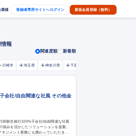
企業様
登録者専用サイトへログイン
新規会員登録（無料）
用情報
関連度順
新着順
川崎市
埼玉県
神奈川県
千葉市
大阪府
千葉県
%子会社/自由闊達な社風 その他金
業の強みを活かしたソリューションを提案。
マネジメント業務にも携わっていただきま