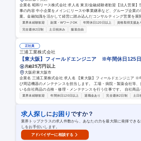
企業名 昭和リース株式会社 求人名 東京/金融経験者歓迎【法人営業】SBI新生銀行100%子会社/自由闊達な社風 仕
事の内容 中小企業をメインにリースや事業継承など、グループ企業
案。金融知識を活かして経営に踏み込んだコンサルティング営業を展
【具体的には】中小企業のお客様に対して、ITシステム、什器、機械
業界未経験歓迎
副業・WワークOK
年間休日120日以上
資格取得支援あ
に関するコンサルティングを担当。SBIグループとも連携し、次世代
完全週休2日制
土日祝休み
服装自由
提案が可能です。担当エリアは広く、裁量を持って営業活動を行えま
成に向けてチームで協力しながら進めます。 募集職種 東京/金融経験者歓迎【法人営業】SBI新生銀行100%子会
社/自由闊達な社風
正社員
三浦工業株式会社
【東大阪】フィールドエンジニア ※年間休日125日
25万円以上
月給
大阪府東大阪市
企業名 三浦工業株式会社 求人名 【東大阪】フィールドエンジニア ※年間休日125日 仕事の内容 自社製ボイラ及
び周辺機器のメンテナンスを担当します。 工場・病院・製薬会社等
いる自社商品の点検・修理・メンテナンスを行う仕事です。 自社商品を導入されているお客様（工場）を訪問
し、定期点検やトラブル発生時の修理などを担当。またお客様に役立
業界未経験歓迎
年間休日120日以上
退職金あり
完全週休2日制
土日
物への改変業務は含まれません 【具体的な業務】■現場での修理、定
の提案、販売 ■省エネ、環境保全の診断と提案 ■開発部門への情報提供 など 募集職種 【東大阪】フィ
ジニア ※年間休日125日
求人探し
お困り
に
ですか？
業界トップクラスの求人件数から、あなたの力を最大限に発揮できる
しをお手伝いします。
アドバイザーに相談する