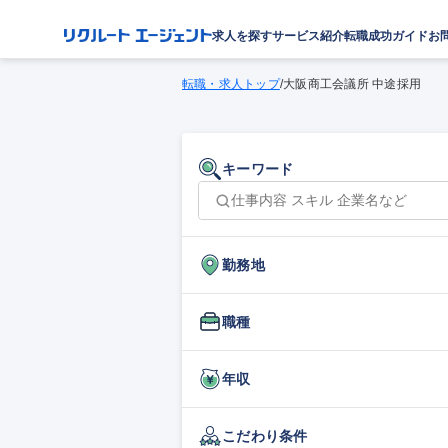
求人を探す
サービス紹介
転職成功ガイド
お
転職・求人トップ
/
大阪商工会議所 中途採用
キーワード
勤務地
職種
年収
こだわり条件