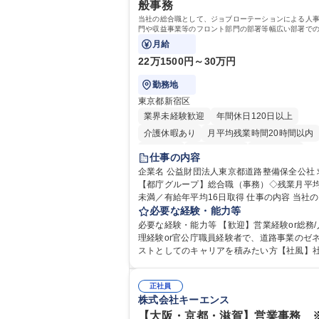
般事務
当社の総合職として、ジョブローテーションによる人
門や収益事業等のフロント部門の部署等幅広い部署で
お任せいたします。研修制度やキャリア支援が充実し
月給
す！ ※下記業務詳細
22万1500円～30万円
勤務地
東京都新宿区
業界未経験歓迎
年間休日120日以上
介護休暇あり
月平均残業時間20時間以内
転勤なし
住宅手当あり
経験者歓迎
仕事の内容
研修あり
退職金あり
賞与あり
企業名 公益財団法人東京都道路整備保全公社 求人名
【都庁グループ】総合職（事務）◇残業月平均
完全週休2日制
交通費支給
駅近5分以内
未満／有給年平均16日取得 仕事の内容 当社の総合職
資格取得手当あり
食事補助あり
として、ジョブローテーションによる人事経
必要な経験・能力等
や収益事業等のフロント部門の部署等幅広い
必要な経験・能力等 【歓迎】営業経験or総務/
の業務をお任せいたします。研修制度やキャ
理経験or官公庁職員経験者で、道路事業のゼ
援が充実しております！ ※下記業務詳細 【業務詳
ストとしてのキャリアを積みたい方【社風】
細】■管理部門：広報、人事、経理など当公社
係部署や東京都と連携が必要なため綿密にコ
に係る管理業務 ■収益部門：駐車場の新規開
ケーションを図っています。 【業務の魅力】■幅広く
運営、新宿駅西口広場の「イベントコーナー
正社員
携われる：総合職（事務）では、駐車場の管
株式会社キーエンス
の管理運営 ■道路部門：整備の急がれる骨格
や道路用地の取得、公益財団法人の中枢を担
や木造住宅密集地域の特定整備路線の用地取
部門など多岐に渡る業務を経験できます。 ■
【大阪・京都・滋賀】営業事務 