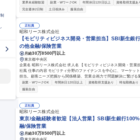
す。 【具体的には】中小企業のお客様に対して、ITシステム、什器、機械設備などのリースのご提案や事業承
業界未経験歓迎
副業・WワークOK
年間休日120日以上
資格取得支援あ
継、経営に関するコンサルティングを担当。SBIグループと連携し、
完全週休2日制
土日祝休み
服装自由
込んだ提案が可能です。担当エリアは広く、裁量を持って営業活動を
日制
目標達成に向けてチームで協力しながら進めます。 募集職種 ■東京/金融経験者歓迎【法人営業】SBI新生銀行10
0%子会社/自由闊達な社風
正社員
し
昭和リース株式会社
【モビリティビジネス開発・営業担当】SBI新生銀行1
の他金融/保険営業
30万8500円以上
月給
東京都中央区
企業名 昭和リース株式会社 求人名 【モビリティビジネス開発・営業担当】SBI新生銀行100%子会社/自由闊達な
社風 仕事の内容 モビリティ分野のファイナンスを中心に、マーケットの有力パートナーとの提携スキーム組成を
担当。顧客ニーズ把握から関係構築、営業企画力で問題解決に繋げる業務です。 現在進行中のプ
個人向けオートリース事業や、物流需要やインバウンド輸送需要に対
副業・WワークOK
年間休日120日以上
資格取得支援あり
時短勤務あり
す。 【具体的には】有力パートナー開拓のためのマーケティング・
服装自由
力のあるモビリティ分野の商品開発・提案を行います。グループ会社
オペレーション等の協議・構築も担当します。 募集職種 【モビリティビジネス開発・営業担当】SBI新生銀行10
0%子会社/自由闊達な社風
正社員
昭和リース株式会社
東京/金融経験者歓迎【法人営業】SBI新生銀行100
融/保険営業
30万8500円以上
月給
東京都中央区