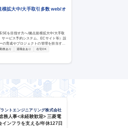
模拡大中/大手取引多数 web/オ
ンドユーザーが見え、大変やりがいのある仕
勤務あり
退職金あり
在宅OK
t/.net等 OS：Windows/Unix/Linux等 D
SEを目指す方へ/拠点規模拡大中/大手取引多数
プラントエンジニアリング株式会社
総務人事<未経験歓迎> 三菱電
会インフラを支える/年休127日