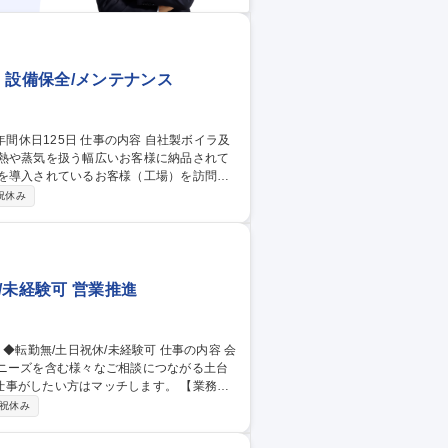
 設備保全/メンテナンス
、熱や蒸気を扱う幅広いお客様に納品されて
つ提案をしながら販売も行います。※建設
祝休み
期点検、オーバーホール ■新商品や保守契約
ールドエン
/未経験可 営業推進
ニーズを含む様々なご相談につながる土台
したい方はマッチします。 【業務詳
営課題・将来構想のヒアリング■譲渡意向や
祝休み
■M&Aコンサルタントへの案件連携■勉強
い、現在東京2名・大阪2名のメンバーが在