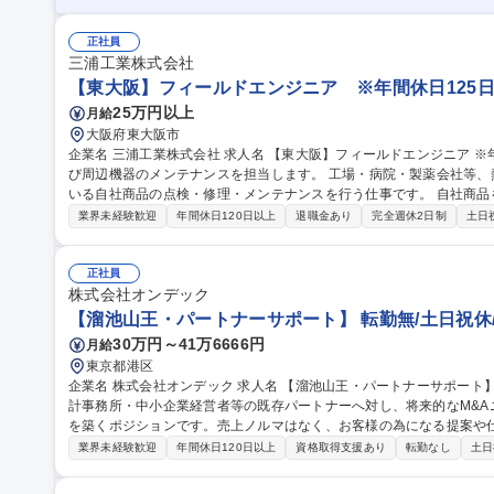
正社員
三浦工業株式会社
【東大阪】フィールドエンジニア ※年間休日125日
25万円以上
月給
大阪府東大阪市
企業名 三浦工業株式会社 求人名 【東大阪】フィールドエンジニア ※年間休日125日 仕事の内容 自社製ボイラ及
び周辺機器のメンテナンスを担当します。 工場・病院・製薬会社等
いる自社商品の点検・修理・メンテナンスを行う仕事です。 自社商品を導入されているお客様（工場）を訪問
し、定期点検やトラブル発生時の修理などを担当。またお客様に役立
業界未経験歓迎
年間休日120日以上
退職金あり
完全週休2日制
土日
物への改変業務は含まれません 【具体的な業務】■現場での修理、定
の提案、販売 ■省エネ、環境保全の診断と提案 ■開発部門への情報提供 など 募集職種 【東大阪】フィ
ジニア ※年間休日125日
正社員
株式会社オンデック
【溜池山王・パートナーサポート】 転勤無/土日祝休
30万円～41万6666円
月給
東京都港区
企業名 株式会社オンデック 求人名 【溜池山王・パートナーサポート】◆転勤無/土日祝休/未経験可 仕事の内容 会
計事務所・中小企業経営者等の既存パートナーへ対し、将来的なM&A
を築くポジションです。売上ノルマはなく、お客様の為になる提案や仕事が
細】■会計事務所、士業、中小企業経営者への定期訪問■事業承継・経
業界未経験歓迎
年間休日120日以上
資格取得支援あり
転勤なし
土日
潜在ニーズの把握、リード創出■社内外専門家と連携した課題解決提案
会・セミナーの企画・運営【採用背景】国内M＆A市場の拡大にともな