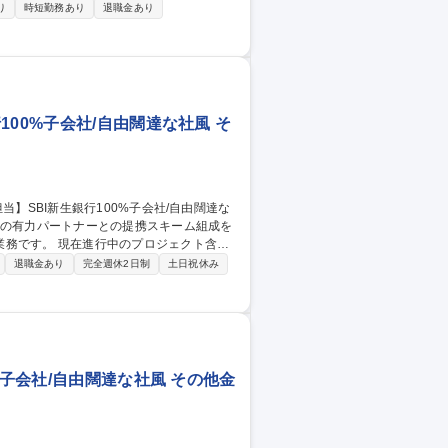
り
時短勤務あり
退職金あり
次世代への事業承継や経営課題解決まで踏み
行えます。組織目標から割り振られた個人
00%子会社/自由闊達な社風 そ
ロジェクト含む
応する新領域ビジネスの開発に携わりま
退職金あり
完全週休2日制
土日祝休み
ターゲティング、顧客ニーズに合致した競争
・関係部署と連携し、リスク・リーガル・
%子会社/自由闊達な社風 その他金