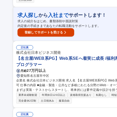
LC】三菱・オムロン・キーエンス・Rockwell・Siemens 等 【
ナソニックプロダクションエンジニアリング株式会社、三菱電機株式会社 募集職種 【大阪/PLC設計】未経
二新卒歓迎/年休120日/平均残業9h/無期雇用派遣
求人探し
入社まで
から
サポートします！
求人の紹介をはじめ、書類添削や面談対策
内定後の手続きまであなたの転職活動をサポートします。
登録してサポートを受ける
正社員
株式会社日本ビジネス開発
【名古屋/WEB系PG】Web系SEへ着実に成長 /福利厚
プログラマー
27万円以上
月給
愛知県名古屋市中区
企業名 株式会社日本ビジネス開発 求人名 【名古屋/WEB系PG】Web系SEへ着実に成長◎/福利厚生◎/WEB面接
可 仕事の内容 ■金融・製造・公共など多岐にわたる分野のWeb・オープン系システム開発を担当いただきます！
まずは実装・テストからスタートし、将来的には要件定義や設計を担うS
事の魅力】多様なプロジェクトで技術を磨きながら、上流工程への挑
業界未経験歓迎
年間休日120日以上
資格取得支援あり
転勤なし
時短
導により、着実にSEとしてのスキルを身につけられます。 ■エンド
完全週休2日制
土日祝休み
服装自由
す。 【開発技術(参考)】 言語：Java/C#/Ruby/PHP/Python/JavaScript/
Oracle/SQL等 募集職種 【名古屋/WEB系PG】Web系SEへ着
正社員