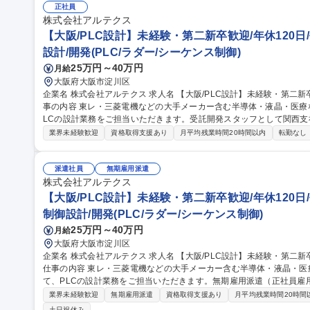
籍している本ポジションの強化を図るための増員採用です。 募集職種 【溜池山王・パートナーサポート】◆転勤
正社員
無/土日祝休/未経験可
株式会社アルテクス
【大阪/PLC設計】未経験・第二新卒歓迎/年休120日/
設計/開発(PLC/ラダー/シーケンス制御)
25万円～40万円
月給
大阪府大阪市淀川区
企業名 株式会社アルテクス 求人名 【大阪/PLC設計】未経験・第二新卒歓迎/年休120日/平均残業9h/受託開発 仕
事の内容 東レ・三菱電機などの大手メーカー含む半導体・液晶・医療
LCの設計業務をご担当いただきます。受託開発スタッフとして関西支社での採用とな
（ソフトPLC）HMI制御設計 スタンドアローン、セーフティ、二重
業界未経験歓迎
資格取得支援あり
月平均残業時間20時間以内
転勤なし
現場での顧客対応、若手社員への教育も担当して頂きます。※国内・海
ン・キーエンス・Rockwell・Siemens 等 【主要取引先】東レ
ションエンジニアリング株式会社、三菱電機株式会社 募集職種 【大阪/PLC設計】未経験・第二新卒歓迎/年休120
派遣社員
無期雇用派遣
日/平均残業9h/受託開発
株式会社アルテクス
【大阪/PLC設計】未経験・第二新卒歓迎/年休120日/
制御設計/開発(PLC/ラダー/シーケンス制御)
25万円～40万円
月給
大阪府大阪市淀川区
企業名 株式会社アルテクス 求人名 【大阪/PLC設計】未経験・第二新卒歓迎/年休120日/平均残業9h/無期雇用派遣
仕事の内容 東レ・三菱電機などの大手メーカー含む半導体・液晶・医
て、PLCの設計業務をご担当いただきます。無期雇用派遣（正社員雇
す。 【詳細】PLC制御（ソフトPLC）HMI制御設計 スタンドアローン、セーフティ、二重化制御設計 等。社内設
業界未経験歓迎
無期雇用派遣
資格取得支援あり
月平均残業時間20時間
計～国内・現地調整、現場での顧客対応、若手社員への教育も担当して
土日祝休み