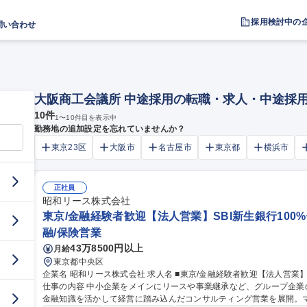
採用検討中の
問い合わせ
大阪商工会議所 中途採用の転職・求人・中途採
10
件
1
〜
10
件目を表示中
勤務地の追加設定を忘れていませんか？
東京23区
大阪市
名古屋市
東京都
横浜市
正社員
昭和リース株式会社
東京/金融経験者歓迎【法人営業】SBI新生銀行100
融/保険営業
43万8500円以上
月給
東京都中央区
企業名 昭和リース株式会社 求人名 ■東京/金融経験者歓迎【法人営業】SBI新生銀行100%子会社/自由闊達な社風
仕事の内容 中小企業をメインにリースや事業継承など、グループ企
金融知識を活かして経営に踏み込んだコンサルティング営業を展開。