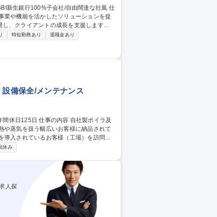
の事業や機能を活かしたソリューションを提
開し、クライアントの成長を支援します。
設備などのリースのご提案や事業承継、経営
り
時短勤務あり
退職金あり
への事業承継や経営課題解決まで踏み込んだ
す。組織目標から割り振られた個人目標達
 設備保全/メンテナンス
、熱や蒸気を扱う幅広いお客様に納品されて
つ提案をしながら販売も行います。※建設
祝休み
期点検、オーバーホール ■新商品や保守契約
ールドエン
求人探