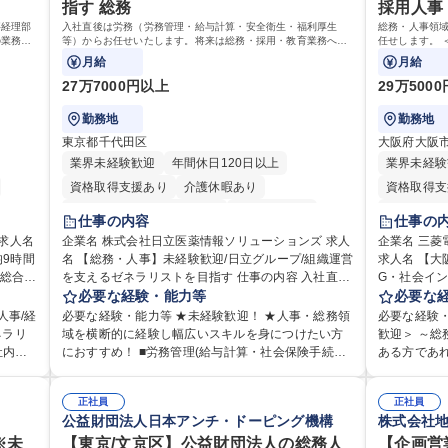
指す 総務
採用人事
事経理部
入社直後は労務（労務管理・給与計算・安全衛生・福利厚生
総務・人事領
の業務を
等）からお任せいたします。将来は総務・採用・教育業務へ守
任せします。 
ておりま
備範囲を広げ、組織運営を支えるゼネラリストをめざせます。
月給
月給
27万7000円以上
29万500
勤務地
勤務地
東京都千代田区
大阪府大阪
業界未経験歓迎
年間休日120日以上
業界未経験
資格取得支援あり
介護休暇あり
資格取得支
月平均残業時間20時間以内
未経験者歓迎
住宅手当あ
仕事の内容
仕事の
住宅手当あり
時短勤務あり
退職金あり
退職金あり
企業名 株式会社日立医薬情報ソリューションズ 求人
企業名 三
9時間
名 【総務・人事】未経験歓迎/日立グループ/組織運営
在宅OK
賞与あり
育休あり
完全週休2日制
求人名 【
完全週休2
を支えるゼネラリストを目指す 仕事の内容 入社直後
G・社会インフラを
交通費支給
土日祝休み
寮・社宅あり
土日祝休み
理部門
は労務（労務管理・給与計算・安全衛生・福利厚生
必要な経験・能力等
務・人事領
必要な
食事補助あ
部署で
等）からお任せいたします。将来は総務・採用・教
幅広くお任せしま
人事/経
必要な経験・能力等 ★未経験歓迎！ ★人事・総務領
必要な経験
リア支
育業務へ守備範囲を広げ、組織運営を支えるゼネラ
務（給与・
ネラリ
域を横断的に経験し幅広いスキルを身につけたい方
歓迎＞ ～
リストをめざせます。 ・初期業務：労働時間管理、
・福利厚生運
社内関
におすすめ！ ■労務管理(給与計算・社会保険手続
ある方であれ
の運営
給与計算、社会保険対応、福利厚生管理、安全衛
が、採用や
ミュニ
き・勤怠管理など)に関心があり主体的に取り組める
のご経験をお持ち
拓、管理
生、健康経営推進等をお任せします。ご経験に応じ
の日帰り・
方 ※労務経験者は早期にご活躍いただけます。 ■チ
像：・社内
」など
て、休職者管理など、幅広く経験を積んでいただき
正社員
当業務を持
正社員
理運営
ームで仕事を推進できる方■将来はマネジメント職と
い、業務を
公益財団法人日本アンチ・ドーピング機構
株式会社
幹線道路
ます。 ・将来的な広がり：総務・採用・教育・税務
部という組
う管理
して活躍したい 【尚可】■人事、労務、採用、教育業
ション能力
得、道
対応・経営企画等。 ★メンバーがマンツーマンで丁
募集職種 
様々なプ
※未
務のご経験 ■労務管理（給与計算・社会保険手続き・
【東京/文京区】公益財団法人の総務人
ありゼネラリスト
【企画営