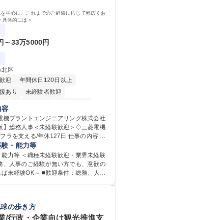
域を中心に、これまでのご経験に応じて幅広くお
＜具体的には＞
0円～33万5000円
市北区
歓迎
年間休日120日以上
援あり
未経験者歓迎
り
時短勤務あり
経験者歓迎
内容
在宅OK
賞与あり
菱電機プラントエンジニアリング株式会社
大阪】総務人事＜未経験歓迎＞◇三菱電機
日制
交通費支給
駅近5分以内
支える/年休127日 仕事の内容 総
服装自由
寮・社宅あり
域を中心に、これまでのご経験に応じて
経験・能力等
り
す。 ＜具体的には＞ ・総務/人事労
・能力等 ＜職種未経験歓迎・業界未経験
社保・勤怠管理など） ・採用・教育研修
総務、人事のご経験が無い方でも、意欲の
用 など ※基本的には事務所勤務です
ば未経験OK～ ■歓迎条件：総務、人事
教育等の業務内容により、関西圏以外へ
の方（業界不問） ■求める人物
宿泊を伴う国内出張もございます。 ※担
外の関係各部門との調整を率先して行
ちつつ、お互いに助け合いながら、総務
円滑に遂行できる協調性やコミュニケー
地球の歩き方
織として協力しながら進める体制です。
を持っている方 ・人事総務領域に興味が
【大阪】総務人事＜未経験歓迎＞◇三菱電
志向をお持ちの方 学歴・資格 学
業/行政・企業向け観光推進支