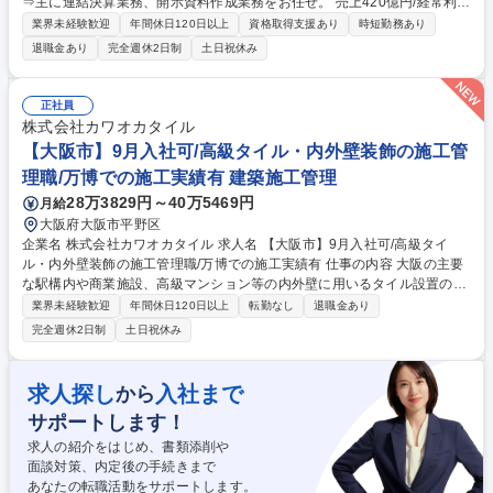
⇒主に連結決算業務、開示資料作成業務をお任せ。 売上420億円/経常利益
38億円(※連結)の企業で"経理部管理職候補"としてプレイングマネージャ
業界未経験歓迎
年間休日120日以上
資格取得支援あり
時短勤務あり
ーとして活躍いただくことをご期待しております。 【具体的には】■月次
退職金あり
完全週休2日制
土日祝休み
決算・四半期決算・決算書類作成 ■監査対応 ■開示業務(有価証券報告書・
決算短信など) ■子会社教育・指導 ■メンバーマネジメント※銀行とのやり
とり(資金調達等)なし。 【使用ソフト】■会計システム：GLOVIA iZ ■連結
正社員
システム：GLOVIA GC※2026年12月よりDIVAへ移行予定 【入社後の流
株式会社カワオカタイル
れ】 ■初日はPCのセットアップから始まり、徐々に管理職としてご活躍い
【大阪市】9月入社可/高級タイル・内外壁装飾の施工管
ただきます。 募集職種 【東京・港区/再エネ企業の経理(管理職候補)】★
理職/万博での施工実績有 建築施工管理
プライム上場企業★年休124日
28万3829円～40万5469円
月給
大阪府大阪市平野区
企業名 株式会社カワオカタイル 求人名 【大阪市】9月入社可/高級タイ
ル・内外壁装飾の施工管理職/万博での施工実績有 仕事の内容 大阪の主要
な駅構内や商業施設、高級マンション等の内外壁に用いるタイル設置の施
工管理をお任せいたします。リニア関連事業にも携わり、昨年は万博にも
業界未経験歓迎
年間休日120日以上
転勤なし
退職金あり
参画するなど、大きなやりがいを持てる案件の多い企業です。 【入社後】
完全週休2日制
土日祝休み
半年ほど、先輩社員と現場に帯同いただき、必要な業務を学んでいただき
ます。 【具体内容】安全・労務・予算・日程の管理、材料の手配、見積書
の作成、職人の手配など行っていただきます。各案件は1日～2週間くらい
求人探し
入社まで
から
の現場期間となります。 【やりがい】世界に誇れる技量を持つ職人を、い
サポートします！
かに適材適所へ配置し、高い品質を実現させるかが鍵です。建築の『最後
の化粧』となるタイル、外壁の施工は重要な役割です。 募集職種 【大阪
求人の紹介をはじめ、書類添削や
市】9月入社可/高級タイル・内外壁装飾の施工管理職/万博での施工実績有
面談対策、内定後の手続きまで
あなたの転職活動をサポートします。