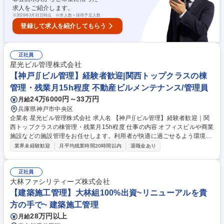
万円 賞与33万円×2回) 募集職種 【東京/施工図作成】Tfas・Rebro多数保
求人をご紹介します。
有！BIM作成業務も担当★年間休日127日
※
2026年3月31日時点 ※求人数＝採用予定人数
登録して求人を紹介してもらう
正社員
星光ビル管理株式会社
【神戸∬ビル管理】経験者歓迎|関西トップクラスの棟
管理・残業月15h程度 不動産ビルメンテナンス/管理員
24万6000円～33万円
月給
兵庫県神戸市中央区
企業名 星光ビル管理株式会社 求人名 【神戸∬ビル管理】経験者歓迎｜関
西トップクラスの棟管理・残業月15h程度 仕事の内容 オフィスビルや商業
施設などの施設管理をお任せします。利用者が快適に過ごせるよう環境維
持に努めていただきます。充実した研修体制のもと、スキルを磨きながら
業界未経験歓迎
月平均残業時間20時間以内
退職金あり
幅広くご活躍いただけるポジションです。 ■建物内の巡回、モニターチェ
ック ■各種工事に伴う立ち合い業務 ■定期点検のスケジュール作成/各テナ
ント工事、点検情報の広報や案内 ■緊急時対応（地震発生後の点検、火災
正社員
報知器が鳴った際の対応など） ■設備の点検（点検項目に沿って確認）
大林ファシリティーズ株式会社
【設備の例】空調機、非常階段、排水管や給水管など 募集職種 【神戸∬
【建築施工管理】大林組100%出資~リニューアルを貴
ビル管理】経験者歓迎｜関西トップクラスの棟管理・残業月15h程度
方の手で~ 建築施工管理
28万円以上
月給