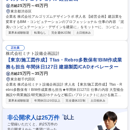
25万円～45万円
月給
東京都渋谷区
企業名 株式会社アルゴリズムデザインラボ 求人名 【経営企画】建設業を
変革するBIM・コンピュテーションのプロフェッショナル 仕事の内容 「泥
臭いコンピュテーション・デザインを建築に」をモットーに、コンピュー
ター技術を用いより良い建築づくりへの貢献、そしてより良い建築をつく
業界未経験歓迎
転勤なし
完全週休2日制
土日祝休み
る人を育てることをVisionとする当社で、経営企画をお任せします 【詳
細】■新規事業の企画・運営 ■自社開発商品のWEBサイト企画・運営 ■自
社HPの企画・運営 ■自社のブランディング・広報 ■自社製品のマーケティ
正社員
ング全般 ■企業戦略・戦術の策定及び実行 など 【求める人物像】当社は
株式会社ミナト設備企画設計
現座自社開発製品などを考えているため、当プロダクトのWEBサイト設計
【東京/施工図作成】Tfas・Rebro多数保有!BIM作成業
や、それ以外にも当社のブランディング等、代表の右腕となりご活躍いた
務も担当 年間休日127日 建築製図/CADオペレーター
だける方を募集しております。 募集職種 【経営企画】建設業を変革するB
25万円～35万円
月給
IM・コンピュテーションのプロフェッショナル
東京都千代田区
企業名 株式会社ミナト設備企画設計 求人名 【東京/施工図作成】Tfas・R
ebro多数保有！BIM作成業務も担当★年間休日127日 仕事の内容 大型複合
施設や商業施設/研究施設/ホテルなど幅広いプロジェクトにおける施工図
の作成、BIMによる検討業務を担当いただきます。ご入社後は、ご経験や
業界未経験歓迎
年間休日120日以上
完全週休2日制
土日祝休み
スキルに合わせて育成体制の構築とフォローを行います。 【具体的に
は】・主に建築設備（電気/空調/衛生設備）の施工図作成をご担当頂きま
す。・受注状況により、大手設計事務所、ゼネコン、サブコン案件の担当
※
非公開求人
25
万件
は
以上
として顧客の支店、現場事務所にて勤務していただく可能性があります。
ご登録いただくと、約
25
万件の
変更の範囲：当社業務全般 【年収モデル】年収450万円/28歳(課員/月給32
非公開求人からご希望に沿った