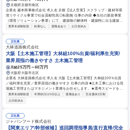
京都府京都市南区
企業名 巖本商事株式会社 求人名 京都【法人営業】スクラップ・建材等環
境リサイクル事業で社会貢献性高◎転勤無 仕事の内容 ◆当社の新規事業
（環境ソリューション事業）にて、建築物の解体時・建築時に出る建築資
材や製造工場から拠出される金属スクラップの買取等、建材のリサイクル
業界未経験歓迎
転勤なし
退職金あり
土日祝休み
に関わる営業をお任せします。 ■ゼネコンやデベロッパーと協力して施設
の誘致や再開発事業に取り組み、建築や解体に伴い発生する建築資源の回
収からリサイクル・処分までをワンストップでおこなうネットワークシス
正社員
テムを提供していきます。既存顧客への営業と新規顧客開拓を担当いただ
大林道路株式会社
きます。新規：既存＝2：8 ■不動産とリサイクルの二面性を持つ巌本商事
大阪【土木施工管理】大林組100%出資/福利厚生充実/
(株)だからこそできる環境ソリューションサービスであり、社会貢献性の
業界屈指の働きやすさ 土木施工管理
高い営業です。 募集職種 京都【法人営業】スクラップ・建材等環境リサ
25万円～60万円
月給
イクル事業で社会貢献性高◎転勤無
大阪府大阪市北区
企業名 大林道路株式会社 求人名 大阪【土木施工管理】大林組100％出資
／福利厚生充実／業界屈指の働きやすさ 仕事の内容 ■土木工事における現
場施工管理またはマネジメント業務をお任せします。★選考スピードを早
めています。勤務地の相談などにものりますのでまずはご応募ください。
業界未経験歓迎
年間休日120日以上
退職金あり
完全週休2日制
（大阪） 一般道路や高速道路、空港滑走路などの舗装工事に加えて、土地
土日祝休み
造成などの一般土木工事、上下水道工事、外構工事など、幅広いプロジェ
クトに携わります。 変更の範囲：会社の定める業務 募集職種 大阪【土木
施工管理】大林組100％出資／福利厚生充実／業界屈指の働きやすさ
正社員
ジャパンフード株式会社
【関東エリア/幹部候補】巡回調理指導員/直行直帰/完全