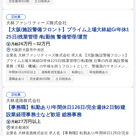
完全週休2日制
土日祝休み
影や整理、資材等の手配 ■安全パトロールへの同行および記録 ■PCを用い
た各種書類の作成サポート ■協力業者や元請業者との打ち合わせ同席 ■資
材・搬入スケジュール調整 募集職種 【施工管理】未経験歓迎/設立当初か
正社員
ら大林組との強固な関係性で安定した案件数
大林ファシリティーズ株式会社
【大阪/施設警備フロント】プライム上場大林組G/年休1
25日/残業管理 /転勤無 警備管理/運営
26万円～32万円
月給
大阪府大阪市中央区
企業名 大林ファシリティーズ株式会社 求人名 【大阪/施設警備フロント】
プライム上場大林組G/年休125日/残業管理◎/転勤無 仕事の内容 施設警備
業務（常駐・機械）の中核を担うフロントとして、警備員のマネジメント
や現場運営の調整をお任せします。安全で円滑な現場を支える重要なポジ
年間休日120日以上
資格取得支援あり
転勤なし
時短勤務あり
ションです。 【具体的には】■警備員の配置・手配、日々の業務管理 ■顧
退職金あり
完全週休2日制
土日祝休み
客対応および協力会社との折衝 ■見積書・契約書の作成、価格交渉 ■警備
業務のインスペクション（品質チェック） ■収支管理・改善提案 ■スポッ
ト業務の提案や効率化の推進 募集職種 【大阪/施設警備フロント】プライ
正社員
ム上場大林組G/年休125日/残業管理◎/転勤無
大林道路株式会社
【事務職】転勤あり/年間休日126日/完全週休2日制/建
設業経理事務士など歓迎 総務事務
27万円以上
月給
東京都港区
企業名 大林道路株式会社 求人名 【事務職】転勤あり/年間休日126日/完全