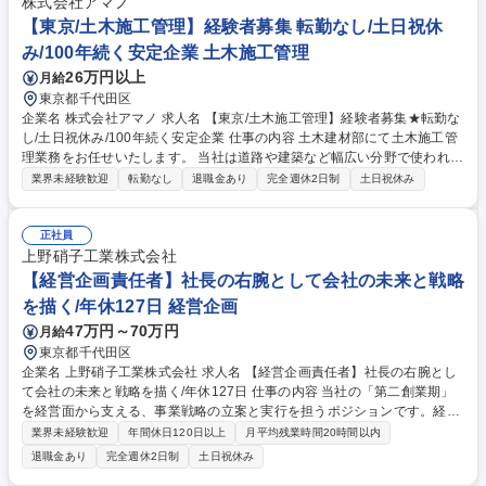
株式会社アマノ
【東京/土木施工管理】経験者募集 転勤なし/土日祝休
み/100年続く安定企業 土木施工管理
26万円以上
月給
東京都千代田区
企業名 株式会社アマノ 求人名 【東京/土木施工管理】経験者募集★転勤な
し/土日祝休み/100年続く安定企業 仕事の内容 土木建材部にて土木施工管
理業務をお任せいたします。 当社は道路や建築など幅広い分野で使われる
建材の販売はもちろん、施工管理まで一貫体制でお客様のニーズにお応え
業界未経験歓迎
転勤なし
退職金あり
完全週休2日制
土日祝休み
している会社です。 【具体的な業務】大手ゼネコン/道路会社から一次下
請けとして受注後の土木工事における工事管理、元請との打ち合わせ、現
場作業員への指示、スケジュール管理など、施工管理を担当。 ■サイディ
正社員
ング/ALCなどの外壁工事から、ガードレール/フェンスといった安全施設
上野硝子工業株式会社
工事まで、各種の専門工事を請負っています。（住宅やビルの施工から、
【経営企画責任者】社長の右腕として会社の未来と戦略
道路や庁舎、スタジアムなど、国家プロジェクト等） 募集職種 【東京/土
を描く/年休127日 経営企画
木施工管理】経験者募集★転勤なし/土日祝休み/100年続く安定企業
47万円～70万円
月給
東京都千代田区
企業名 上野硝子工業株式会社 求人名 【経営企画責任者】社長の右腕とし
て会社の未来と戦略を描く/年休127日 仕事の内容 当社の「第二創業期」
を経営面から支える、事業戦略の立案と実行を担うポジションです。経営
全体を俯瞰し、数字・戦略・実行の3軸から会社の成長を牽引していただ
業界未経験歓迎
年間休日120日以上
月平均残業時間20時間以内
きます。 【主な業務内容】■経営戦略・中期経営計画の策定および進捗管
退職金あり
完全週休2日制
土日祝休み
理、経営意思決定への参画■事業・部門別の予算設計、KPI設定、モニタリ