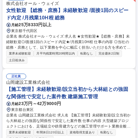
株式会社オール・ウェイズ
女性歓迎 【総務・庶務】未経験歓迎 /面接1回のスピー
ド内定 /月残業10H程 総務
25万8333円以上
月給
東京都千代田区
企業名 株式会社オール・ウェイズ 求人名 ★女性歓迎★【総務・庶務】未
経験歓迎◎/面接1回のスピード内定★/月残業10H程 仕事の内容 ◎当社の
総務・庶務として、以下業務を中心に幅広く担当いただける方を求めてい
ます。 【詳細】■備品の購入■契約書の発送■郵便物管理■ファイリングや
業界未経験歓迎
月平均残業時間20時間以内
転勤なし
完全週休2日制
契約書の整理 【当社について】CAD派遣のパイオニア的企業です。少数
土日祝休み
精鋭で、大手ゼネコン、有名建築物を手掛けている設計事務所、インテリ
ア デザイン事務所など、クライアント様との取引が年々増加しています。
2008年にはデザイナーズオフィスに移転し、居心地の良い就業環境で
正社員
す。完全週休2日制で働きやすい環境も整っています。 募集職種 ★女性歓
山岡建設工業株式会社
迎★【総務・庶務】未経験歓迎◎/面接1回のスピード内定★/月残業10H程
【施工管理】未経験歓迎/設立当初から大林組との強固
な関係性で安定した案件数 建築施工管理
23万円～42万9000円
月給
東京都台東区
企業名 山岡建設工業株式会社 求人名 【施工管理】未経験歓迎/設立当初か
ら大林組との強固な関係性で安定した案件数 仕事の内容 大型建築プロジ
ェクトにおける、足場組立や鉄骨建方などの施工管理サポート業務全般を
お任せします。入社直後は様々な研修で基礎知識の習得いただき、ゆくゆ
業界未経験歓迎
年間休日120日以上
資格取得支援あり
転勤なし
くはOJTにて業務に慣れていただきます。 【具体的には】 ■現場写真の撮