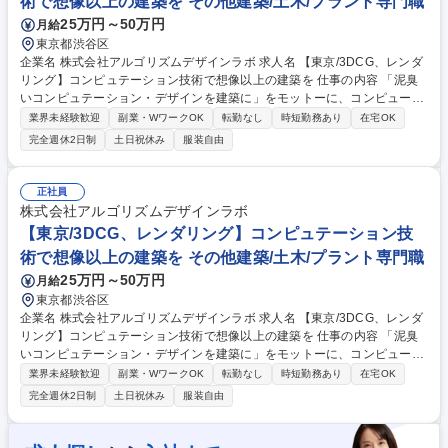
術で想像以上の建築を その他建築/土木/プラント専門職
25万円～50万円
月給
東京都渋谷区
企業名 株式会社アルゴリズムデザインラボ 求人名 【東京/3DCG、レンダ
リング】コンピュテーション技術で想像以上の建築を 仕事の内容 「泥臭
いコンピュテーション・デザインを建築に」をモットーに、コンピュータ
ー技術を用いより良い建築づくりへの貢献、そしてより良い建築をつくる
業界未経験歓迎
副業・WワークOK
転勤なし
時短勤務あり
在宅OK
人を育てることをVisionとする当社で、下記業務をお任せします。 ・3D
完全週休2日制
土日祝休み
服装自由
モデリングの作成/Ecscapeでモデリングのレンダリング設定、レンダリン
グを行い、パース画像等の作成 ・主にSNSでEnscapeの魅力を発信、当
社のEnscapeライセンス販売を促進 ・Enscapeライセンスの販売対応と
正社員
カスタマーサポート 【主要取引先(敬称略)】清水建設・竹中工務店・鹿島
株式会社アルゴリズムデザインラボ
建設・戸田建設・久米設計・三菱地所設計・日本設計・日建設計・平田晃
【東京/3DCG、レンダリング】コンピュテーション技
久建築設計 等 募集職種 【東京/3DCG、レンダリング】コンピュテーショ
術で想像以上の建築を その他建築/土木/プラント専門職
ン技術で想像以上の建築を
25万円～50万円
月給
東京都渋谷区
企業名 株式会社アルゴリズムデザインラボ 求人名 【東京/3DCG、レンダ
リング】コンピュテーション技術で想像以上の建築を 仕事の内容 「泥臭
いコンピュテーション・デザインを建築に」をモットーに、コンピュータ
ー技術を用いより良い建築づくりへの貢献、そしてより良い建築をつくる
業界未経験歓迎
副業・WワークOK
転勤なし
時短勤務あり
在宅OK
人を育てることをVisionとする当社で、下記業務をお任せします。 ・3D
完全週休2日制
土日祝休み
服装自由
モデリングの作成/Ecscapeでモデリングのレンダリング設定、レンダリン
グを行い、パース画像等の作成 ・主にSNSでEnscapeの魅力を発信、当
社のEnscapeライセンス販売を促進 ・Enscapeライセンスの販売対応と