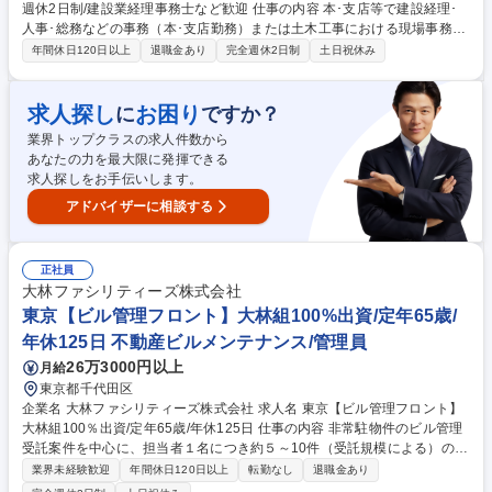
週休2日制/建設業経理事務士など歓迎 仕事の内容 本･支店等で建設経理･
人事･総務などの事務（本･支店勤務）または土木工事における現場事務
（営業所勤務等）をお任せいたします。（全国勤務コース※ステップアッ
年間休日120日以上
退職金あり
完全週休2日制
土日祝休み
プのタイミングで、転勤がある場合があります） 本店では人事・経理・総
務などの専門性が高い事務部門を担当していただき、支店では営業所等の
現業部門支援や支店全体の経理･総務･人事等をご担当いただきます。現場
求人探し
お困り
に
ですか？
事務においては、営業所で管轄する各工事プロジェクトの収支計算から決
業界トップクラスの求人件数から
算報告までの経理的な業務、安全書類の整備、施主や取引先への緊急事態
あなたの力を最大限に発揮できる
対応や請求書対応、工事担当者のフォロー、営業所内のマネジメント業務
求人探しをお手伝いします。
など、幅広い事務全般をご担当いただきます。 募集職種 【事務職】転勤
あり/年間休日126日/完全週休2日制/建設業経理事務士など歓迎
アドバイザーに相談する
正社員
大林ファシリティーズ株式会社
東京【ビル管理フロント】大林組100%出資/定年65歳/
年休125日 不動産ビルメンテナンス/管理員
26万3000円以上
月給
東京都千代田区
企業名 大林ファシリティーズ株式会社 求人名 東京【ビル管理フロント】
大林組100％出資/定年65歳/年休125日 仕事の内容 非常駐物件のビル管理
受託案件を中心に、担当者１名につき約５～10件（受託規模による）の建
物を担当していただきます。オーナー様・テナント様との信頼関係を築き
業界未経験歓迎
年間休日120日以上
転勤なし
退職金あり
ながら、建物の管理業務を行っていただきます。 【主な業務内容】・オー