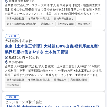
京都府京都市伏見区
企業名 株式会社アーステック東洋 求人名 未経験可【地質・地盤調査技術
職】究極の手に職/経営者まで目指せる/年休123日 仕事の内容 地質・防災
の専門コンサルタントとして、地質・地下水等の調査業務全般をお任せし
ます。公共事業主体のため安定した環境で実務経験を活かし、更なるキャ
業界未経験歓迎
年間休日120日以上
資格取得支援あり
リアアップとスキルの専門深化が可能です。 【具体的には】 地質・土質
月平均残業時間20時間以内
退職金あり
完全週休2日制
土日祝休み
調査に関わる現地調査、鑑定、解析、報告書作成、発注者への提案・計
画、工程手配、安全管理等をチームで行います。インフラ整備の経済性や
安全性に寄与する地質情報を提供してください。山・海・平野などの多種
正社員
多様な国家プロジェクトに関わることで、フィールドワークを通じた深い
大林道路株式会社
知見獲得が可能です。 募集職種 未経験可【地質・地盤調査技術職】究極
東京【土木施工管理】大林組100%出資/福利厚生充実/
の手に職/経営者まで目指せる/年休123日
業界屈指の働きやすさ 土木施工管理
25万円～60万円
月給
東京都港区
企業名 大林道路株式会社 求人名 東京【土木施工管理】大林組100％出資
／福利厚生充実／業界屈指の働きやすさ 仕事の内容 ■土木工事における現
場施工管理またはマネジメント業務をお任せします。★選考スピードを早
めています。勤務地の相談などにものりますのでまずはご応募ください。
業界未経験歓迎
年間休日120日以上
退職金あり
完全週休2日制
一般道路や高速道路、空港滑走路などの舗装工事に加えて、土地造成など
土日祝休み
の一般土木工事、上下水道工事、外構工事など、幅広いプロジェクトに携
わります。 変更の範囲：会社の定める業務 募集職種 東京【土木施工管
理】大林組100％出資／福利厚生充実／業界屈指の働きやすさ
正社員
センジョーンズ株式会社