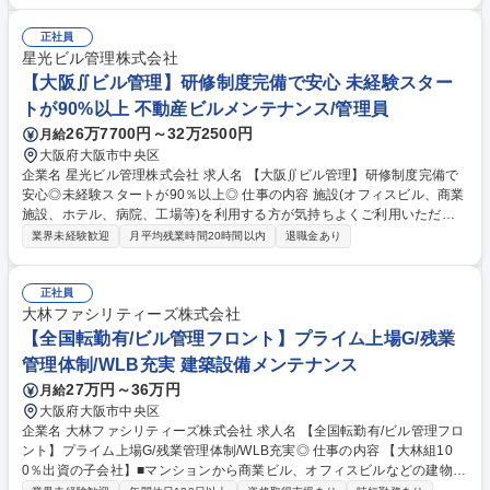
ック ■各種工事に伴う立ち合い業務 ■定期点検のスケジュール作成/各テナ
ント工事、点検情報の広報や案内 ■緊急時対応（地震発生後の点検、火災
正社員
報知器が鳴った際の対応など） ■設備の点検（点検項目に沿って確認）
星光ビル管理株式会社
【設備の例】空調機、非常階段、排水管や給水管など 募集職種 【京都∬
【大阪∬ビル管理】研修制度完備で安心 未経験スター
ビル管理】経験者歓迎｜関西トップクラスの棟管理・残業月15h程度
トが90%以上 不動産ビルメンテナンス/管理員
26万7700円～32万2500円
月給
大阪府大阪市中央区
企業名 星光ビル管理株式会社 求人名 【大阪∬ビル管理】研修制度完備で
安心◎未経験スタートが90％以上◎ 仕事の内容 施設(オフィスビル、商業
施設、ホテル、病院、工場等)を利用する方が気持ちよくご利用いただけ
るように、施設管理のプロとして利用環境を守っていただきます。90%以
業界未経験歓迎
月平均残業時間20時間以内
退職金あり
上の社員が未経験スタートで活躍しています！ ■建物内の巡回、モニター
チェック ■各種工事に伴う立ち合い業務 ■定期点検のスケジュール作成/各
テナント工事、点検情報の広報や案内 ■緊急時対応（地震発生後の点検、
正社員
火災報知器が鳴った際の対応など） ■設備の点検（点検項目に沿って確
大林ファシリティーズ株式会社
認） 【設備の例】空調機、非常階段、排水管や給水管など 募集職種 【大
【全国転勤有/ビル管理フロント】プライム上場G/残業
阪∬ビル管理】研修制度完備で安心◎未経験スタートが90％以上◎
管理体制/WLB充実 建築設備メンテナンス
27万円～36万円
月給
大阪府大阪市中央区
企業名 大林ファシリティーズ株式会社 求人名 【全国転勤有/ビル管理フロ
ント】プライム上場G/残業管理体制/WLB充実◎ 仕事の内容 【大林組10
0％出資の子会社】■マンションから商業ビル、オフィスビルなどの建物管