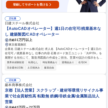
登録してサポートを受ける
正社員
日建スチール株式会社
【AutoCADオペレーター】週1日の在宅可/残業基本な
し 建築製図/CADオペレーター
31万円以上
月給
東京都葛飾区
企業名 日建スチール株式会社 求人名 【AutoCADオペレーター】週1日の
在宅可／残業基本なし 仕事の内容 石膏ボード加工ユニット「JUPITA」を
展開する当社にて、製造用図面の作成をご担当。営業や設計の指示をもと
に、AutoCADでの作図や修正、納品書作成サポートなどを行います。 ■A
業界未経験歓迎
転勤なし
時短勤務あり
退職金あり
在宅OK
utoCADによる図面作図・修正業務 ■製造チームとの図面確認（週1から2
完全週休2日制
土日祝休み
服装自由
回工場訪問およびオンライン） ■営業との仕様すり合わせ ■納品書作成な
どの周辺サポート業務 【仕事の魅力】指示図面の読解や修正が中心で納ま
り検討はありません。入社後1ヶ月の製造研修やOJTを通じて段階的に成
正社員
長できます。 募集職種 【AutoCADオペレーター】週1日の在宅可／残業
巖本商事株式会社
基本なし
京都【法人営業】スクラップ・建材等環境リサイクル事
業で社会貢献性高 転勤無 鉄鋼/非鉄金属/金属製品法人
営業
43万円～72万円
月給