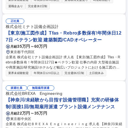
どの管理物件でご活躍いただきます 【業務内容詳細】 ・管理受託してい
退職金あり
完全週休2日制
る施設の設備維持保全業務。 ・電気設備、空調設備、給排水設備等の運転
監視・点検 ・施設内巡回、修繕業務、緊急トラブル対応、測定業務 募集
職種 【愛知・名古屋市/設備管理】プライム上場大林組G/年間休日125日/
正社員
残業少なめ◎
株式会社ミナト設備企画設計
【東京/施工図作成】Tfas・Rebro多数保有!年間休日12
7日 ベテラン歓迎 建築製図/CADオペレーター
35万円～60万円
月給
東京都千代田区
企業名 株式会社ミナト設備企画設計 求人名 【東京/施工図作成】Tfas・R
ebro多数保有！年間休日127日★ベテラン歓迎 仕事の内容 大型複合施設
や商業施設/研究施設/ホテルなど幅広いプロジェクトにおける施工図の作
成、BIMによる検討業務を担当いただきます。ご入社後は、ご経験やスキ
業界未経験歓迎
年間休日120日以上
完全週休2日制
土日祝休み
ルに合わせて育成体制の構築とフォローを行います。 【具体的には】・主
に建築設備（電気/空調/衛生設備）の施工図作成をご担当頂きます。・受
注状況により、大手設計事務所、ゼネコン、サブコン案件の担当として顧
派遣社員
無期雇用派遣
客の支店、現場事務所にて勤務していただく可能性があります。変更の範
株式会社BREXA Engineering
囲：当社業務全般 【年収モデル】年収550万円/33歳(主任/月給39万円 賞
【神奈川/未経験から目指す設備管理職】充実の研修体
与41万円×2回) 年収630万円/40歳(課長/月給45万円 賞与45万円×2回) 募集
制!面接1回/無期雇用派遣 プラント設備メンテナンス
職種 【東京/施工図作成】Tfas・Rebro多数保有！年間休日127日★ベテラ
22万円～35万円
月給
ン歓迎
東京都中央区
企業名 株式会社ＢＲＥＸＡ Ｅｎｇｉｎｅｅｒｉｎｇ 求人名 【神奈川/未経