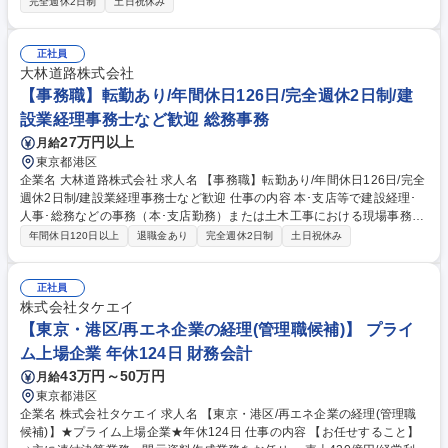
完全週休2日制
土日祝休み
ナー様・テナント様の窓口対応 ・常駐管理現場のサポート業務 ・定期メ
ンテナンスの手配・監督・報告 ・設備不具合に対する修繕提案および見積
作成 ・収支管理業務 ※変更の範囲：当社業務全般※建物の改変を伴う業
正社員
務は含まない 募集職種 東京【ビル管理フロント】大林組100％出資/定年6
大林道路株式会社
5歳/年休125日
【事務職】転勤あり/年間休日126日/完全週休2日制/建
設業経理事務士など歓迎 総務事務
27万円以上
月給
東京都港区
企業名 大林道路株式会社 求人名 【事務職】転勤あり/年間休日126日/完全
週休2日制/建設業経理事務士など歓迎 仕事の内容 本･支店等で建設経理･
人事･総務などの事務（本･支店勤務）または土木工事における現場事務
（営業所勤務等）をお任せいたします。（全国勤務コース※ステップアッ
年間休日120日以上
退職金あり
完全週休2日制
土日祝休み
プのタイミングで転勤がある場合があります。） 本店では人事・経理・総
務などの専門性が高い事務部門を担当していただき、支店では営業所等の
現業部門支援や支店全体の経理･総務･人事等をご担当いただきます。現場
正社員
事務においては、営業所で管轄する各工事プロジェクトの収支計算から決
株式会社タケエイ
算報告までの経理的な業務、安全書類の整備、施主や取引先への緊急事態
【東京・港区/再エネ企業の経理(管理職候補)】 プライ
対応や請求書対応、工事担当者のフォロー、営業所内のマネジメント業務
ム上場企業 年休124日 財務会計
など、幅広い事務全般をご担当いただきます。 募集職種 【事務職】転勤
43万円～50万円
月給
あり/年間休日126日/完全週休2日制/建設業経理事務士など歓迎
東京都港区
企業名 株式会社タケエイ 求人名 【東京・港区/再エネ企業の経理(管理職
候補)】★プライム上場企業★年休124日 仕事の内容 【お任せすること】