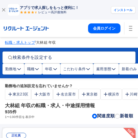
アプリで求人探しをもっと便利に！
インストール
レビュー高評価
無料
会員ログイン
/
転職・求人トップ
大林組 年収
検索条件を設定する
勤務地
職種
年収
こだわり条件
雇用形態
新着のみ
勤務地の追加設定を忘れていませんか？
東京23区
大阪市
名古屋市
東京都
横浜市
川崎
大林組 年収の転職・求人・中途採用情報
935
件
関連度順
新着順
1
〜
100
件目を表示中
正社員