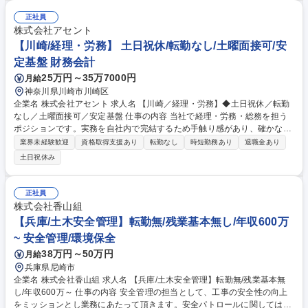
ング及び経営数値の分析・レポーティング■契約・与信管理を含むリスク
マネジメント全般■各部門を巻き込んだ戦略実行・推進、組織マネジメン
正社員
ト■取引先・他社とのアライアンス戦略の企画・推進、新規事業の立案・
株式会社アセント
推進■経営リスクのモニタリングと改善提言■経営企画部の立ち上げと体制
【川崎/経理・労務】 土日祝休/転勤なし/土曜面接可/安
構築 募集職種 【経営企画責任者】社長の右腕として会社の未来と戦略を
定基盤 財務会計
描く/年休127日
25万円～35万7000円
月給
神奈川県川崎市川崎区
企業名 株式会社アセント 求人名 【川崎／経理・労務】◆土日祝休／転勤
なし／土曜面接可／安定基盤 仕事の内容 当社で経理・労務・総務を担う
ポジションです。実務を自社内で完結するため手触り感があり、確かな専
門性が身につきます。チームで協力し合える環境で、長くご活躍いただけ
業界未経験歓迎
資格取得支援あり
転勤なし
時短勤務あり
退職金あり
る会社です。 【経理】※使用ツール：奉行シリーズ／Excel 月次・年次決
土日祝休み
算・支払い・入金処理・資金繰り等 【労務】※使用システム：奉行シリー
ズ／勤給解決／Excel 給与・社会保険・入退社の人事諸手続き等 【総務庶
務】※使用システム：奉行シリーズ／Excel 社内イベント・契約関連・固
正社員
定資産管理・各種庶務等 募集職種 【川崎／経理・労務】◆土日祝休／転
株式会社香山組
勤なし／土曜面接可／安定基盤
【兵庫/土木安全管理】転勤無/残業基本無し/年収600万
~ 安全管理/環境保全
38万円～50万円
月給
兵庫県尼崎市
企業名 株式会社香山組 求人名 【兵庫/土木安全管理】転勤無/残業基本無
し/年収600万～ 仕事の内容 安全管理の担当として、工事の安全性の向上
をミッションとし業務にあたって頂きます。安全パトロールに関しては月/