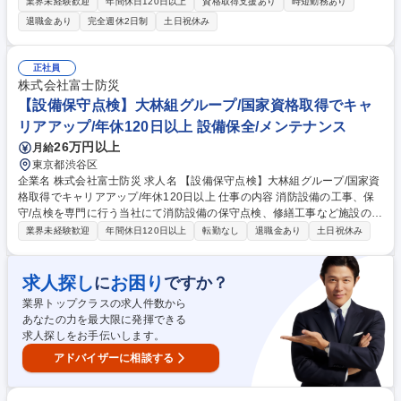
理を中心に行っている当社にて、ビル管理フロント業務をお任せいたしま
業界未経験歓迎
年間休日120日以上
資格取得支援あり
時短勤務あり
す。土日祝休みで残業時間も少なく働きやすい環境です！ 【詳細】非常駐
退職金あり
完全週休2日制
土日祝休み
のビル管理受託案件を中心に、フロント一人当たりにつき約10～20件程
度の建物をご担当いただきます。建物のオーナー様、テナント様に寄り添
いながら、管理を行っていただきます。オーナー様・テナント様とのフロ
正社員
ント担当として、定期メンテナンスの立ち合いや日常の点検管理や修繕工
株式会社富士防災
事の提案など、専門知識も必要ですがコミュニケーション力が大事な仕事
【設備保守点検】大林組グループ/国家資格取得でキャ
内容となります。※建物の改変を伴う業務は含まない 募集職種 【全国転
リアアップ/年休120日以上 設備保全/メンテナンス
勤有/ビル管理フロント】プライム上場G/残業管理体制/WLB充実◎
26万円以上
月給
東京都渋谷区
企業名 株式会社富士防災 求人名 【設備保守点検】大林組グループ/国家資
格取得でキャリアアップ/年休120日以上 仕事の内容 消防設備の工事、保
守/点検を専門に行う当社にて消防設備の保守点検、修繕工事など施設の維
持管理業務全般をお任せします。半年に1回の定期点検を通じて、建物の
業界未経験歓迎
年間休日120日以上
転勤なし
退職金あり
土日祝休み
安全を守る重要な仕事です。 【具体的には】 オフィスビル/商業施設/マン
ション/ホテル/飲食店/病院/工場などの消防設備の定期点検(年2回)を担
当。多岐に渡る消防設備が正常に稼働しているかを確認し、不具合が発見
求人探し
お困り
に
ですか？
された場合、その是正を行い、管轄する消防署等へ報告します。 ★資格取
業界トップクラスの求人件数から
得支援制度も充実しており、着実なスキルアップが可能です。 募集職種
あなたの力を最大限に発揮できる
【設備保守点検】大林組グループ/国家資格取得でキャリアアップ/年休120
求人探しをお手伝いします。
日以上
アドバイザーに相談する