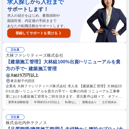
求人探し
入社まで
から
カスタマーサポート 【主要取引先(敬称略)】清水建設・竹中工務店・鹿島
サポートします！
建設・戸田建設・久米設計・三菱地所設計・日本設計・日建設計・平田晃
久建築設計 等 募集職種 【東京/3DCG、レンダリング】コンピュテーショ
求人の紹介をはじめ、書類添削や
ン技術で想像以上の建築を
面談対策、内定後の手続きまで
あなたの転職活動をサポートします。
登録してサポートを受ける
正社員
大林ファシリティーズ株式会社
【建築施工管理】大林組100%出資/~リニューアルを貴
方の手で~ 建築施工管理
25万円以上
月給
東京都千代田区
企業名 大林ファシリティーズ株式会社 求人名 【建築施工管理】大林組10
0％出資/～リニューアルを貴方の手で～ 仕事の内容 リニューアル工事事
業における建築施工管理をご担当頂きます。受注案件は様々で、オフィス
ビル/大学キャンパス/病院/研究所等の改修工事や内装工事の案件を請け負
業界未経験歓迎
年間休日120日以上
転勤なし
退職金あり
土日祝休み
います。※業務詳細は下記を参照下さい。 【入社後の流れ】■先輩と現場
同行の下、書類作成や現場業務をOJT体制で習得。 ■早くて半年、通常1～
２年間で自走いただきます。 ■将来は所長としてメンバーのマネジメント
正社員
も行って頂く可能性もあります。様々なリニューアル工事に取り組む為最
株式会社内外テクノス
適な管理計画設計が重要です。案件規模に合わせ最適な人員を算出するだ