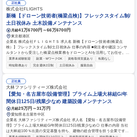
正社員
株式会社FLIGHTS
新橋【ドローン技術者(橋梁点検)】フレックスタイム制/
土日祝休み 土木設備メンテナンス
41万6700円～66万6700円
月給
東京都港区
企業名 株式会社ＦＬＩＧＨＴＳ 求人名 新橋【ドローン技術者(橋梁点
検）】フレックスタイム制/土日祝休み 仕事の内容 ■発注者や建設コンサ
ルタントから受注した橋梁点検業務をドローンとAIを活用してお任せ。
【具体的には】当社がドローン点検の対象としているRC橋をターゲット
業界未経験歓迎
副業・WワークOK
資格取得支援あり
転勤なし
とした発注者との協議から、実際のドローンによるデータ取得や損傷図作
時短勤務あり
完全週休2日制
土日祝休み
服装自由
成をパートナーと協力して行います。 【入社後】ドローンに関する知見は
不要です！まずは入社後、ドローンに関する研修(座学/実技)を受け、徐々
にドローンに関する知見を身に着けていたきます。 募集職種 新橋【ドロ
正社員
ーン技術者(橋梁点検）】フレックスタイム制/土日祝休み
大林ファシリティーズ株式会社
【愛知・名古屋市/設備管理】プライム上場大林組G/年
間休日125日/残業少なめ 建築設備メンテナンス
25万円～31万円
月給
愛知県名古屋市中区
企業名 大林ファシリティーズ株式会社 求人名 【愛知・名古屋市/設備管
理】プライム上場大林組G/年間休日125日/残業少なめ◎ 仕事の内容 当社
は大林組100％出資の安定基盤を持ち、建物の総合管理を担う企業です。
設備管理の経験を活かし、弊社が管理しているオフィスビルや商業施設な
業界未経験歓迎
年間休日120日以上
資格取得支援あり
時短勤務あり