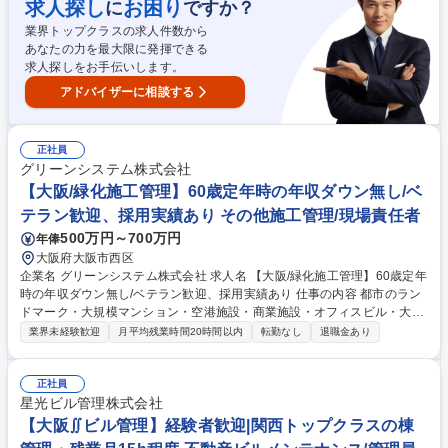
す。 ■基本設計：より具体的な設計内容をCADなどを使用して図面を作成
求人探し
お困り
に
ですか？
します。 ■詳細設計：基本設計した図面を、より精緻化して、実際に製造
業界トップクラスの求人件数から
できる状態にします。詳細な図面や仕様書を作成します [業務内容の変更
あなたの力を最大限に発揮できる
の範囲:当社業務全般] 募集職種 【機械設計】地震観測機器/地震研究や防災
求人探しをお手伝いします。
対策など社会貢献性高/転勤なし
アドバイザーに相談する
正社員
グリーンシステム株式会社
【大阪/緑化施工管理】60歳定年時の年収ダウン無し/ベ
テラン歓迎、採用実績あり その他施工管理/現場責任者
500万円～700万円
年俸
大阪府大阪市西区
企業名 グリーンシステム株式会社 求人名 【大阪/緑化施工管理】60歳定年
時の年収ダウン無し/ベテラン歓迎、採用実績あり 仕事の内容 都市のラン
ドマーク・大規模マンション・空港施設・商業施設・オフィスビル・大規
模緑地等の植栽・緑地・屋上/壁面/屋内緑化などの都市緑化の施工管理業
業界未経験歓迎
月平均残業時間20時間以内
転勤なし
退職金あり
務及びメンテナンス業務を主にお任せいたします。 ■監督員業務（安全管
理/工程管理/品質管理/コスト管理/調達業務）■発注者との折衝・検査書類
作成・検査対応等■公共・民間造園工事案件の施工監督者としての業務。
正社員
※経験に応じて育成業務もお任せします。 【入社後の担当案件】関西圏の
星光ビル管理株式会社
大規模建築物の植栽(4,000～8,000万円規模) ★公共の大規模案件に携われ
【大阪∬ビル管理】経験者歓迎|関西トップクラスの棟
るチャンスもあります！ 【担当エリア】大阪本社では関西以西(主に近