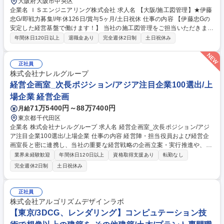
大阪府大阪市中央区
企業名 ＩＳエンジニアリング株式会社 求人名 【大阪/施工図管理】★伊藤
忠G/即戦力募集!/年休126日/賞与5ヶ月/土日祝休 仕事の内容 【伊藤忠Gの
安定した経営基盤で働けます！】 当社の施工図管理をご担当いただきま
す。伊藤忠グループ/伊藤忠建材100％子会社である当社にて、働き方の見
年間休日120日以上
退職金あり
完全週休2日制
土日祝休み
直しが可能です。 【具体業務】ALCパネルや押出成形板・PC板などの内
外壁素材を用いた設計の監理業務。（設計業務は基本的に外注）外注会社
との打ち合わせ・指示・伝達やゼネコン担当者との打ち合わせ、仕上がっ
正社員
た図面のチェックなどを担当。 【過去実績】東京や大阪を代表する超高層
株式会社ナレルグループ
ビル、ターミナルビル、ホテル、工場等豊富な実績あり 募集職種 【大阪/
経営企画室_次長ポジション/アジア注目企業100選出/上
施工図管理】★伊藤忠G/即戦力募集!/年休126日/賞与5ヶ月/土日祝休
場企業 経営企画
71万5400円～88万7400円
月給
東京都千代田区
企業名 株式会社ナレルグループ 求人名 経営企画室_次長ポジション/アジ
ア注目企業100選出/上場企業 仕事の内容 経営陣・担当役員および経営企
画室長と密に連携し、当社の重要な経営戦略の企画立案・実行推進や、社
内の重要プロジェクトの牽引を担当いただける次長クラスを募集します。
業界未経験歓迎
年間休日120日以上
資格取得支援あり
転勤なし
■経営課題の抽出および改善施策の立案・実行 ■中期経営計画に基づく重
完全週休2日制
土日祝休み
点戦略の企画立案・実行推進 ■全社横断プロジェクトの企画・統括 ■経営
陣への提言および意思決定支援 ■経営企画機能の高度化 ■特命事項への対
応 募集職種 経営企画室_次長ポジション/アジア注目企業100選出/上場企
正社員
業
株式会社アルゴリズムデザインラボ
【東京/3DCG、レンダリング】コンピュテーション技