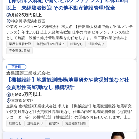
【神奈川/大林組で働く/ビルメンテナンス】年休150日
以上 未経験者歓迎 その他不動産施設管理/保全
25万円以上
月給
神奈川県横浜市西区
企業名 センジョーンズ株式会社 求人名 【神奈川/大林組で働く/ビルメンテ
ナンス】年休150日以上 未経験者歓迎 仕事の内容 ビルメンテナンス担当
として施設・設備の維持管理業務をお任せします。※工事作業は含みませ
ん 【具体業務】 ■電気設備、空調設備、給排水設備、消防設備などの定期
業界未経験歓迎
年間休日120日以上
転勤なし
退職金あり
点検と保守 ■建物内の清掃・環境整備 ■安全衛生・セキュリティ管理 ■見
完全週休2日制
積書作成などの事務作業 ■現場立ち合い 募集職種 【神奈川/大林組で働く/
ビルメンテナンス】年休150日以上 未経験者歓迎
正社員
倉橋護謨工業株式会社
【機械設計】地震観測機器/地震研究や防災対策など社
会貢献性高/転勤なし 機構設計
25万円以上
月給
東京都足立区
企業名 倉橋護謨工業株式会社 求人名 【機械設計】地震観測機器/地震研究
や防災対策など社会貢献性高/転勤なし 仕事の内容 地震観測機器（地震計/
レコーダー等）の機構設計（機械設計）の開発をお任せいたします。上流
工程（施策/設計）から後工程（検証/評価）までを一貫して担当します。
転勤なし
退職金あり
在宅OK
完全週休2日制
構想設計→基本設計→詳細設計の流れで進めます ■構想設計：顧客の要望
から全体のサイズや形状、使用する部品難度を製品のコンセプトをきめま