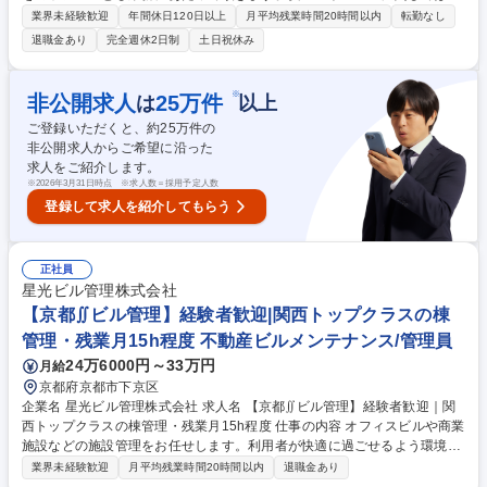
5～10件程度のペースで現場を回って頂き、現場監督との打ち合わせを行
業界未経験歓迎
年間休日120日以上
月平均残業時間20時間以内
転勤なし
います。 【業務詳細】■安全計画の策定と実践■工事現場職員に対する、
退職金あり
完全週休2日制
土日祝休み
安全の教育■現場のパトロール■事故発生時の緊急時の対応業務■安全パト
ロール ＊現場での先輩社員によるOJTやセミナー、研修体制がございま
す。 現場の安全が自身によって保たれていることが大きなやりがい・魅力
※
非公開求人
25
万件
は
以上
の一つです。 変更の範囲:無し 募集職種 【兵庫/土木安全管理】転勤無/残
ご登録いただくと、約
25
万件の
業基本無し/年収600万～
非公開求人からご希望に沿った
求人をご紹介します。
※
2026年3月31日時点 ※求人数＝採用予定人数
登録して求人を紹介してもらう
正社員
星光ビル管理株式会社
【京都∬ビル管理】経験者歓迎|関西トップクラスの棟
管理・残業月15h程度 不動産ビルメンテナンス/管理員
24万6000円～33万円
月給
京都府京都市下京区
企業名 星光ビル管理株式会社 求人名 【京都∬ビル管理】経験者歓迎｜関
西トップクラスの棟管理・残業月15h程度 仕事の内容 オフィスビルや商業
施設などの施設管理をお任せします。利用者が快適に過ごせるよう環境維
持に努めていただきます。充実した研修体制のもと、スキルを磨きながら
業界未経験歓迎
月平均残業時間20時間以内
退職金あり
幅広くご活躍いただけるポジションです。 ■建物内の巡回、モニターチェ