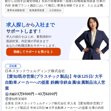
験から目指す設備管理職】充実の研修体制！面接1回/無期雇用派遣 仕事の
内容 各種プラント施設において幅広い業務を体験できます。たとえば機器
の巡回、点検業務、メンテナンス、制御室での運転監視、管理などの保
業界未経験歓迎
無期雇用派遣
土日祝休み
守・操業に関わる仕事です。充実の研修制度で未経験からでもチャレンジ
可能！ 【～人気の理由ベスト3～学歴や職歴関係なく市場価値の上がる仕
事！】1：高難易度国家資格を充実のサポートで習得可能！例)電気工事
求人探し
入社まで
から
士、冷凍機械責任者、危険物取扱者、ボイラー技士 etc. 2：将来性◎＝プ
サポートします！
ラントの安定稼働は今後も必要不可欠で、専門技術を磨けば長く活躍可能
です！ 3：社会の役に立つ仕事（あなたの仕事がみんなの生活を支えま
求人の紹介をはじめ、書類添削や
す！） ★屋内業務が9割になります！ 募集職種 【神奈川/未経験から目指
面談対策、内定後の手続きまで
す設備管理職】充実の研修体制！面接1回/無期雇用派遣
あなたの転職活動をサポートします。
登録してサポートを受ける
正社員
日本スタッドウェルディング株式会社
【愛知/既存営業(プラスチック製品)】年休125日/ 大手
自動車メーカーへの提案 鉄鋼/非鉄金属/金属製品法人営
業
23万9500円～43万6200円
月給
愛知県安城市
企業名 日本スタッドウェルディング株式会社 求人名 【愛知/既存営業(プ
ラスチック製品)】年休125日/★大手自動車メーカーへの提案 仕事の内容