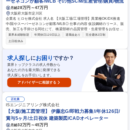
ーゼネコンが顧客/WLB その他SCM/生産管理/購買/物流
上場グループ
28万円～47万円
月給
大阪府大阪市淀川区
企業名 ヒロセ株式会社 求人名 【大阪工場/工場管理】異業種OK/DX推進
中/国やスーパーゼネコンが顧客/WLB◎ 仕事の内容 仮設鋼材のリース、販
売、加工を手掛ける同社にて、橋梁部材の品質管理・生産管理をお任せ致
します。ビル建設や道路、橋梁、鉄道など社会インフラの整備に必要不可
業界未経験歓迎
年間休日120日以上
退職金あり
完全週休2日制
欠な製品を扱います。 ■加工された鋼材の品質管理（溶接の品質管理業
土日祝休み
務）■鉄骨部材案件の外注先選定・管理、自社で製作を行う場合の原料の
仕入れ交渉、工程・納期管理、在庫管理 【取扱い製品】土木・建築の基礎
工事において使用される土留杭や山留、業界トップクラスの保有量と品質
求人探し
お困り
に
ですか？
を誇る鋼矢板やH形鋼、都市開発や都市整備などで路面を一時的に作る為
業界トップクラスの求人件数から
に使用される覆工板など。 募集職種 【大阪工場/工場管理】異業種OK/DX
あなたの力を最大限に発揮できる
推進中/国やスーパーゼネコンが顧客/WLB◎
求人探しをお手伝いします。
アドバイザーに相談する
正社員
ISエンジニアリング株式会社
【大阪/施工図管理】 伊藤忠G/即戦力募集!/年休126日/
賞与5ヶ月/土日祝休 建築製図/CADオペレーター
32万円～45万円
月給