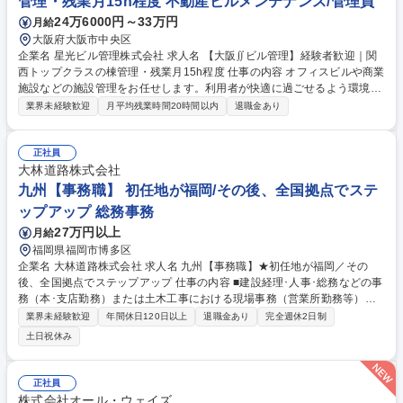
管理・残業月15h程度 不動産ビルメンテナンス/管理員
畿、九州の工事を担当) 募集職種 【大阪/緑化施工管理】60歳定年時の年収
24万6000円～33万円
月給
ダウン無し/ベテラン歓迎、採用実績あり
大阪府大阪市中央区
企業名 星光ビル管理株式会社 求人名 【大阪∬ビル管理】経験者歓迎｜関
西トップクラスの棟管理・残業月15h程度 仕事の内容 オフィスビルや商業
施設などの施設管理をお任せします。利用者が快適に過ごせるよう環境維
持に努めていただきます。充実した研修体制のもと、スキルを磨きながら
業界未経験歓迎
月平均残業時間20時間以内
退職金あり
幅広くご活躍いただけるポジションです。 ■建物内の巡回、モニターチェ
ック ■各種工事に伴う立ち合い業務 ■定期点検のスケジュール作成/各テナ
ント工事、点検情報の広報や案内 ■緊急時対応（地震発生後の点検、火災
正社員
報知器が鳴った際の対応など） ■設備の点検（点検項目に沿って確認）
大林道路株式会社
【設備の例】空調機、非常階段、排水管や給水管など 募集職種 【大阪∬
九州【事務職】 初任地が福岡/その後、全国拠点でステ
ビル管理】経験者歓迎｜関西トップクラスの棟管理・残業月15h程度
ップアップ 総務事務
27万円以上
月給
福岡県福岡市博多区
企業名 大林道路株式会社 求人名 九州【事務職】★初任地が福岡／その
後、全国拠点でステップアップ 仕事の内容 ■建設経理･人事･総務などの事
務（本･支店勤務）または土木工事における現場事務（営業所勤務等）を
お任せいたします。管理職になる手前まで九州支店管内で働いていただ
業界未経験歓迎
年間休日120日以上
退職金あり
完全週休2日制
き、管理職レベルに到達した段階で 全国の拠点に転勤するというキャリア
土日祝休み
パスを想定しています。 現場事務においては、営業所で管轄する各工事プ
ロジェクトの収支計算から決算報告までの経理的な業務、安全書類の整
備、施主や取引先への緊急事態対応や請求書対応、工事担当者のフォロ
正社員
ー、営業所内のマネジメント業務など、幅広い事務全般をご担当いただき
株式会社オール・ウェイズ