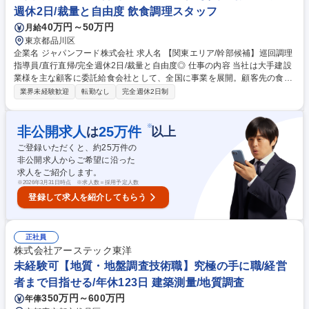
週休2日/裁量と自由度 飲食調理スタッフ
40万円～50万円
月給
東京都品川区
企業名 ジャパンフード株式会社 求人名 【関東エリア/幹部候補】巡回調理
指導員/直行直帰/完全週休2日/裁量と自由度◎ 仕事の内容 当社は大手建設
業様を主な顧客に委託給食会社として、全国に事業を展開。顧客先の食堂
（九州エリア）を巡回し、お客様のご意見,ご希望を伺いながら運営をお手
業界未経験歓迎
転勤なし
完全週休2日制
伝いして頂きます。*将来的な幹部候補の募集です。 建設現場やその作業
員の方の仮住まいで運営される食堂の賄さんです。出張が多いですが、同
じく仮住まいにて仕事を頑張られている利用者の方々に、温かくおいしい
※
非公開求人
25
万件
は
以上
お食事をお届けする、やりがいのある仕事です。料理を通して人に喜んで
ご登録いただくと、約
25
万件の
いただきたい方、いろいろな場所に行くことが好きな方の応募をお待ちし
非公開求人からご希望に沿った
ています。新規現場での食堂運営の開設準備や食堂提供を軌道に乗せるた
求人をご紹介します。
め、1ヵ月～3ヵ月程度滞在して頂きます。 募集職種 【関東エリア/幹部候
※
2026年3月31日時点 ※求人数＝採用予定人数
補】巡回調理指導員/直行直帰/完全週休2日/裁量と自由度◎
登録して求人を紹介してもらう
正社員
株式会社アーステック東洋
未経験可【地質・地盤調査技術職】究極の手に職/経営
者まで目指せる/年休123日 建築測量/地質調査
350万円～600万円
年俸