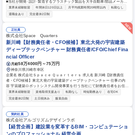
■当社が開発･設計･製造するプラスチック製品を大手自動車/部品メーカー
などの法人へ提案型営業をお任せします。関係構築の上、既存の大手メー
業界未経験歓迎
年間休日120日以上
月平均残業時間20時間以内
転勤なし
カーに対し、さらに一歩踏み込んだ課題提案型の営業が可能です。 【仕事
退職金あり
完全週休2日制
の流れ】企業の設計担当者様や調達担当者様が現在抱えている課題を伺
い、必要なものは何かを考え、当社設計担当と新しいアイディアや解決策
の提案を行い、製品を創り上げていきます。一人で行動するのではなく、
正社員
チームでフォローし合って案件を進めていただきます。専門的な知識を習
株式会社Space Quarters
得して頂くため、育成期間を設け丁寧に指導し業務を覚えていただきま
新川崎【財務責任者・CFO候補】東北大発の宇宙建築
す。また営業の際は社用車の使用が可能です。 募集職種 【愛知/既存営業
ディープテックベンチャー 財務責任者/CFO/Chief Fina
(プラスチック製品)】年休125日/★大手自動車メーカーへの提案
ncial Officer
58万4000円～75万円
月給
神奈川県川崎市幸区
企業名 株式会社Ｓｐａｃｅ Ｑｕａｒｔｅｒｓ 求人名 新川崎【財務責任
者・CFO候補】東北大発の宇宙建築ディープテックベンチャー 仕事の内
容 宇宙建築ロボットシステム開発事業を行う当社にて財務責任者をお任せ
します。事業成長を財務面からリードする重要なミッションです。 ・資金
業界未経験歓迎
資格取得支援あり
転勤なし
時短勤務あり
在宅OK
調達に向けた戦略立案・資料作成（VC対応含む） ・財務モデルの策定と
完全週休2日制
土日祝休み
服装自由
予実管理 ・事業成長を支える財務戦略の立案・実行 ・経営陣と連携した
財務面からの意思決定支援 募集職種 新川崎【財務責任者・CFO候補】東
北大発の宇宙建築ディープテックベンチャー
契約社員
株式会社アルゴリズムデザインラボ
【経営企画】建設業を変革するBIM・コンピュテーショ
ンのプロフェッショナル 経営企画