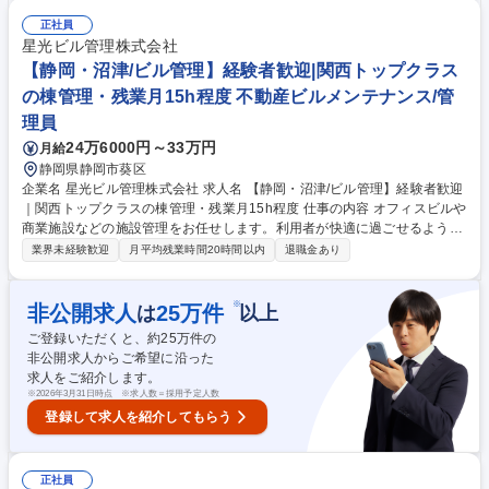
のご提案や交渉■オフィスビル・庁舎、店舗・商業施設、工場・研究施
設、教育関連施設など、幅広い案件をご担当いただけます。 ※変更の範
正社員
囲：適性に基づき当社業務全般 募集職種 【東京/営業】大林組100％子会
星光ビル管理株式会社
社/土日休み/年休125日/月残業10h/福利厚生充実
【静岡・沼津/ビル管理】経験者歓迎|関西トップクラス
の棟管理・残業月15h程度 不動産ビルメンテナンス/管
理員
24万6000円～33万円
月給
静岡県静岡市葵区
企業名 星光ビル管理株式会社 求人名 【静岡・沼津/ビル管理】経験者歓迎
｜関西トップクラスの棟管理・残業月15h程度 仕事の内容 オフィスビルや
商業施設などの施設管理をお任せします。利用者が快適に過ごせるよう環
境維持に努めていただきます。充実した研修体制のもと、スキルを磨きな
業界未経験歓迎
月平均残業時間20時間以内
退職金あり
がら幅広くご活躍いただけるポジションです。 ■建物内の巡回、モニター
チェック ■各種工事に伴う立ち合い業務 ■定期点検のスケジュール作成/各
テナント工事、点検情報の広報や案内 ■緊急時対応（地震発生後の点検、
※
非公開求人
25
万件
は
以上
火災報知器が鳴った際の対応など） ■設備の点検（点検項目に沿って確
ご登録いただくと、約
25
万件の
認） 【設備の例】空調機、非常階段、排水管や給水管など 募集職種 【静
非公開求人からご希望に沿った
岡・沼津/ビル管理】経験者歓迎｜関西トップクラスの棟管理・残業月15h
求人をご紹介します。
程度
※
2026年3月31日時点 ※求人数＝採用予定人数
登録して求人を紹介してもらう
正社員