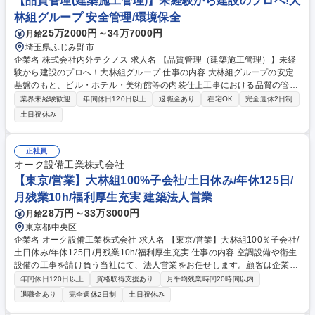
【品質管理(建築施工管理)】未経験から建設のプロへ!大
けではなく、現場経験を踏まえプロセスを見直す等、日々PDCAサイクル
林組グループ 安全管理/環境保全
を回し計画精度を追求頂きたいです。 募集職種 【建築施工管理】大林組1
25万2000円～34万7000円
月給
00％出資/～リニューアルを貴方の手で～
埼玉県ふじみ野市
企業名 株式会社内外テクノス 求人名 【品質管理（建築施工管理）】未経
験から建設のプロへ！大林組グループ 仕事の内容 大林組グループの安定
基盤のもと、ビル・ホテル・美術館等の内装仕上工事における品質の管理
をお任せします ■内装工事（主に木工事）の工程・原価管理 ■協力会社
業界未経験歓迎
年間休日120日以上
退職金あり
在宅OK
完全週休2日制
（職人さん）への指示・現場調整 ■安全品質業務：現場の安全や品質のチ
土日祝休み
ェック、品質関連書類の作成等 ◎入社後は先輩の指導のもと、現場の基礎
から学べるため安心です。 ◎iPhone、iPad貸与。ITツール活用で業務効
率化を推進中。 募集職種 【品質管理（建築施工管理）】未経験から建設
正社員
のプロへ！大林組グループ
オーク設備工業株式会社
【東京/営業】大林組100%子会社/土日休み/年休125日/
月残業10h/福利厚生充実 建築法人営業
28万円～33万3000円
月給
東京都中央区
企業名 オーク設備工業株式会社 求人名 【東京/営業】大林組100％子会社/
土日休み/年休125日/月残業10h/福利厚生充実 仕事の内容 空調設備や衛生
設備の工事を請け負う当社にて、法人営業をお任せします。顧客は企業
（ゼネコンを含む）、官庁向けの営業となり、既存のお客様中心なので飛
年間休日120日以上
資格取得支援あり
月平均残業時間20時間以内
び込みや新規テレアポはなく、長期でご活躍いただけます。 【具体的に
退職金あり
完全週休2日制
土日祝休み
は】 ■ゼネコン・官公庁・各種メーカーなど、既存のお客様に向けた案件