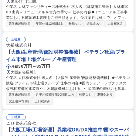
東京都千代田区
企業名 大林ファシリティーズ株式会社 求人名 【建築施工管理】大林組10
0％出資～リニューアルを貴方の手で～ 仕事の内容 ■リニューアル工事事
業における建築施工管理をご担当頂きます。受注案件は様々で、オフィス
ビル/大学キャンパス/病院/研究所等の改修工事や内装工事の案件を請け負
業界未経験歓迎
年間休日120日以上
転勤なし
退職金あり
土日祝休み
います。※業務詳細は下記を参照下さい。 【入社後の流れ】■先輩と現場
同行の下、書類作成や現場業務をOJT体制で習得。 ■早くて半年、通常1～
２年間で自走いただきます。 ■将来は所長としてメンバーのマネジメント
正社員
も行って頂く可能性もあります。様々なリニューアル工事に取り組む為最
大裕株式会社
適な管理計画設計が重要です。案件規模に合わせ最適な人員を算出するだ
【大阪/生産管理/仮設材整備機械】 ベテラン歓迎/プラ
けではなく、現場経験を踏まえプロセスを見直す等、日々PDCAサイクル
イム市場上場グループ 生産管理
を回し計画精度を追求頂きたいです。 募集職種 【建築施工管理】大林組1
30万円～35万円
月給
00％出資～リニューアルを貴方の手で～
大阪府寝屋川市
企業名 大裕株式会社 求人名 【大阪/生産管理/仮設材整備機械】★ベテラン
歓迎/プライム市場上場グループ 仕事の内容 ■国内シェアトップクラスの
仮設材整備関連装置や土木建設機械における、生産管理の即戦力を募集。
■購買事務、製造部の工程管理、完成品動作確認など、これまでの経験に
業界未経験歓迎
月平均残業時間20時間以内
転勤なし
退職金あり
応じた裁量をお任せします。 ■資材調達から製造工程の進捗管理、最終的
完全週休2日制
土日祝休み
な完成品の動作確認まで、生産管理の一連の業務をお任せします。扱う製
品はすべて自社開発の一品一様であるため、画一的な管理ではなく、培っ
てきた経験や判断力を存分に活かせる環境です。 ■主要な取引先は大手ゼ
正社員
ネコンや主要リース会社であり、大規模な建設現場の省力化を支える産業
ヒロセ株式会社
機械のモノづくりを、これまでの知見をベースに牽引していただきます。
【大阪工場/工場管理】異業種OK/DX推進中/国やスーパ
募集職種 【大阪/生産管理/仮設材整備機械】★ベテラン歓迎/プライム市場