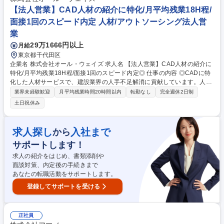
ます。 募集職種 九州【事務職】★初任地が福岡／その後、全国拠点でス
【法人営業】CAD人材の紹介に特化/月平均残業18H程/
テップアップ
面接1回のスピード内定 人材/アウトソーシング法人営
業
29万1666円以上
月給
東京都千代田区
企業名 株式会社オール・ウェイズ 求人名 【法人営業】CAD人材の紹介に
特化/月平均残業18H程/面接1回のスピード内定◎ 仕事の内容 ◎CADに特
化した人材サービスで、建設業界の人手不足解消に貢献しています。人材
サービス"CAD JOB"の登録者とクライアント企業双方のニーズをヒアリン
業界未経験歓迎
月平均残業時間20時間以内
転勤なし
完全週休2日制
グし、マッチング・採用決定までをお任せします。 【詳細】■法人営業
土日祝休み
(クライアントの課題を抽出。必要な人物像をヒアリング)■コーディネート
業務 (企業ニーズを満たす人材を探し、カウンセリング後、就業先をご紹
介) ■アフターフォロー (就職決定後、登録者の就業先を訪問。企業と登録
求人探し
入社まで
から
者 の満足度をヒアリング) 募集職種 【法人営業】CAD人材の紹介に特化/
サポートします！
月平均残業18H程/面接1回のスピード内定◎
求人の紹介をはじめ、書類添削や
面談対策、内定後の手続きまで
あなたの転職活動をサポートします。
登録してサポートを受ける
正社員