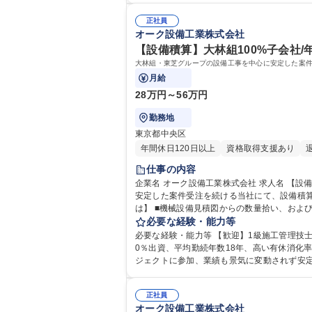
正社員
オーク設備工業株式会社
【設備積算】大林組100%子会社/
大林組・東芝グループの設備工事を中心に安定した案
月給
28万円～56万円
勤務地
東京都中央区
年間休日120日以上
資格取得支援あり
仕事の内容
企業名 オーク設備工業株式会社 求人名 【設備積算】大林組100％子会社/年間休日125日/福利厚生充実/安定基盤で活躍 仕事の内容 大林組・東芝グループの設備工事を中心に
安定した案件受注を続ける当社にて、設備積算を
は】 ■機械設備見積図からの数量拾い、およ
や半導体工場等、大規模・最先端物件への対応■各種見積データ
必要な経験・能力等
間休日125日/福利厚生充実/安定基盤で活躍
必要な経験・能力等 【歓迎】1級施工管理技士、2級
0％出資、平均勤続年数18年、高い有休消化率
ジェクトに参加、業績も景気に変動されず安定■年
格 学歴：大学院 大学 高専 短大 専修学校 高校
正社員
オーク設備工業株式会社