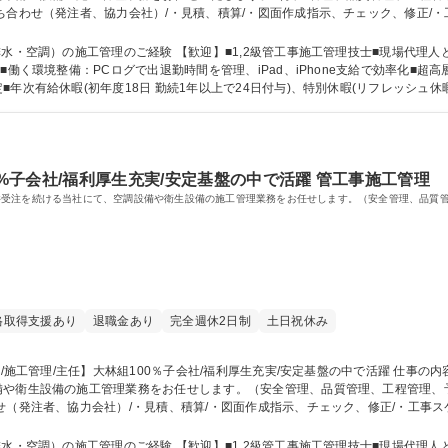
ち合わせ（発注者、協力会社）/・見積、積算/・図面作成指示、チェック、修正/・
）/・各種検査の対応/・試運転の実施・記録・調整/・施工写真の撮影、整理 ※変更の
社/福利厚生充実/安定基盤の中で活躍
）の施工管理のご経験 【歓迎】■1,2級管工事施工管理技士■現場代理人として施工管理経験 【
■働く環境整備：PCログで出退勤時間を管理、iPad、iPhone支給で効率化■
有給休暇(初年度18日 勤続1年以上で24日付与)、特別休暇(リフレッシュ休暇 積立保
：2級管工事施工管理技士 1級管工事施工管理技士
0%子会社/福利厚生充実/安定基盤の中で活躍 管工事施工管理
件受注を続ける当社にて、空調設備や衛生設備の施工管理業務をお任せします。（安全管理、品質
格取得支援あり
退職金あり
完全週休2日制
土日祝休み
や衛生設備の施工管理業務をお任せします。（安全管理、品質管理、工程管理、予算管
せ（発注者、協力会社）/・見積、積算/・図面作成指示、チェック、修正/・工事ス
検査の対応/・試運転の実施・記録・調整/・施工写真の撮影、整理 ※変更の範囲：適性に
厚生充実/安定基盤の中で活躍
）の施工管理のご経験 【歓迎】■1,2級管工事施工管理技士■現場代理人として施工管理経験 【