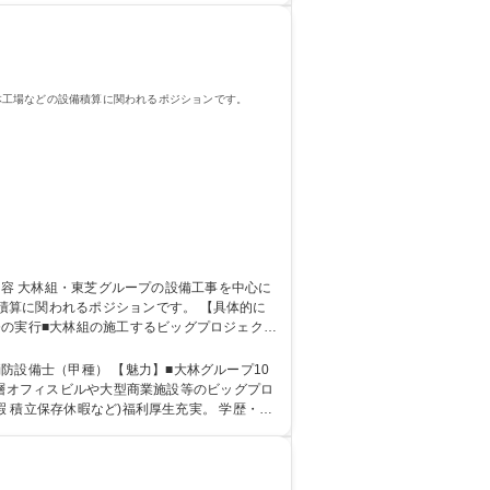
体工場などの設備積算に関われるポジションです。
われるポジションです。 【具体的に
務の実行■大林組の施工するビッグプロジェクト
力】■大林グループ10
超高層オフィスビルや大型商業施設等のビッグプロ
保存休暇など)福利厚生充実。 学歴・資