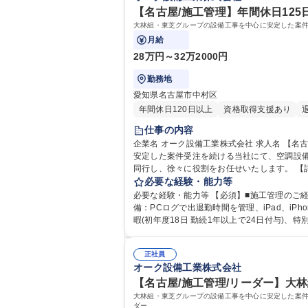
【名古屋/施工管理】年間休日125
大林組・東芝グループの設備工事を中心に安定した案
月給
28万円～32万2000円
勤務地
愛知県名古屋市中村区
年間休日120日以上
資格取得支援あり
仕事の内容
企業名 オーク設備工業株式会社 求人名 【名古屋/施工管理】年間休日125日/大林組100％子会社/福利厚生充実/安定基盤 仕事の内容 大林組・東芝グループの設備工事を中心に
安定した案件受注を続ける当社にて、空調設備や衛生
同行し、徐々に役割をお任せいたします。 【
社の手配■現場管理（工程、安全、品質、原価管
必要な経験・能力等
【名古屋/施工管理】年間休日125日/大林組1
必要な経験・能力等 【必須】■施工管理のご経験 【歓迎】■1、2級管工事施工管理技士 【
備：PCログで出退勤時間を管理、iPad、i
暇(初年度18日 勤続1年以上で24日付与)、特別休暇(リフレッシュ休暇 積立保
格：
正社員
オーク設備工業株式会社
【名古屋/施工管理/リーダー】大林
大林組・東芝グループの設備工事を中心に安定した案
ダー