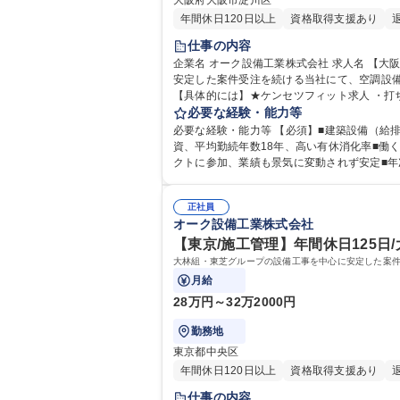
大阪府大阪市淀川区
年間休日120日以上
資格取得支援あり
仕事の内容
企業名 オーク設備工業株式会社 求人名 【大阪/施工管理/リーダー】大林組100％子会社/福利厚生充実/安定基盤で活躍 仕事の内容 大林組・東芝グループの設備工事を中心に
安定した案件受注を続ける当社にて、空調設
【具体的には】★ケンセツフィット求人 ・打
手配/・現場管理（工程、安全、品質、原価管理
必要な経験・能力等
種 【大阪/施工管理/リーダー】大林組100％
必要な経験・能力等 【必須】■建築設備（給排水・空調）
資、平均勤続年数18年、高い有休消化率■働く
クトに参加、業績も景気に変動されず安定■年次有給
歴：大学院 大学 高専 高校 語学力： 資格：
正社員
オーク設備工業株式会社
【東京/施工管理】年間休日125日
大林組・東芝グループの設備工事を中心に安定した案
月給
28万円～32万2000円
勤務地
東京都中央区
年間休日120日以上
資格取得支援あり
仕事の内容