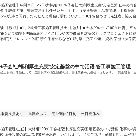
生設備の施工管理業務をお任せいたします。（安全管理、品質管理、工程管理、予算管
ランの先輩と同行、だんだんと業務に慣れていきます■打ち合わせ（発注者、協力会
社の手配■現場管理（工程、安全、品質、原価管理■各種検査の対応■試運転の実施
き当社業務全般 募集職種 【東京/施工管理】年間休日125日/大林組100％子会社/福利厚生充実/安定基盤
魅力】■大林グループ100％出資、平均勤続年数18年、高い有休消化率■働く環境整
Phone支給で効率化■超高層オフィスビルや大型商業施設等のビッグプロジェクト
存休暇など)福利厚生充実 学歴・資格 学歴：大学院 大学 高専 短大 専修学校 高校 語学力： 資
0%子会社/福利厚生充実/安定基盤の中で活躍 管工事施工管理
件受注を続ける当社にて、空調設備や衛生設備の施工管理業務をお任せいたします。（安全管理、
格取得支援あり
退職金あり
完全週休2日制
土日祝休み
備や衛生設備の施工管理業務をお任せいたします。（安全管理、品質管理、工程管