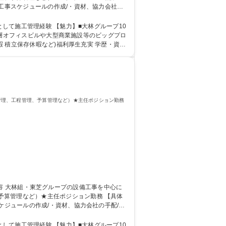
工事スケジュールの作成/・資材、協力会社の
範囲：適性に基づき当社業務全般 募集職
魅力】■大林グループ10
超高層オフィスビルや大型商業施設等のビッグプロ
存休暇など)福利厚生充実 学歴・資格
管理、工程管理、予算管理など）★主任ポジション勤務
理など）★主任ポジション勤務 【具体
ケジュールの作成/・資材、協力会社の手配/・
基づき当社業務全般 募集職種 【大
魅力】■大林グループ10