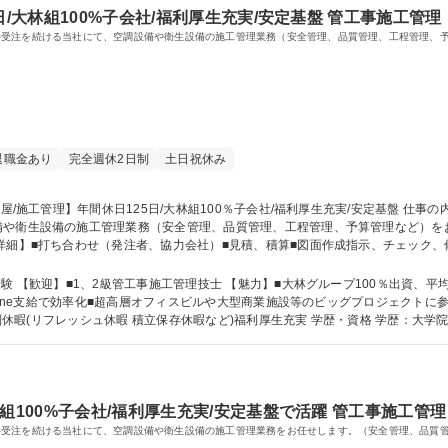
日/大林組100%子会社/福利厚生充実/安定基盤 管工事施工管理
件受注を続ける当社にて、空調設備や衛生設備の施工管理業務（安全管理、品質管理、工程管理、
退職金あり
完全週休2日制
土日祝休み
設備の施工管理業務（安全管理、品質管理、工程管理、予算管理など）をお任せいたします。 
詳細】■打ち合わせ（発注者、協力会社）■見積、積算■図面作成指示、チェック、
理）■各種検査の対応■試運転の実施・記録・調整■施工写真の撮影、整理 ※変更の範
00％子会社/福利厚生充実/安定基盤
魅力】■大林グループ100％出資、平均勤続年数18年、高い有休消化率■働く環境整
Phone支給で効率化■超高層オフィスビルや大型商業施設等のビッグプロジェクト
存休暇など)福利厚生充実 学歴・資格 学歴：大学院 大学 高専 短大 専修学校 高校 語学力： 資
組100%子会社/福利厚生充実/安定基盤で活躍 管工事施工管理
件受注を続ける当社にて、空調設備や衛生設備の施工管理業務をお任せします。（安全管理、品質