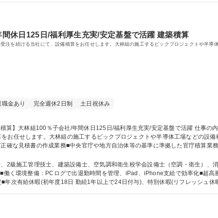
年間休日125日/福利厚生充実/安定基盤で活躍 建築積算
件受注を続ける当社にて、設備積算をお任せします。大林組の施工するビックプロジェクトや半導
退職金あり
完全週休2日制
土日祝休み
お任せします。大林組の施工するビックプロジェクトや半導体工場などの設備積算に関
び正確な見積書の作成業務■中央官庁や地方自治体等の基準に準拠した官庁積算業
や過去の施工実績に基づくコスト分析、および見積精度の向上 募集職種 【設備積算】大林組100％子会社/年
施工管理技士、建築設備士、空気調和衛生校学会設備士（空調・衛生）、消防設備士（甲種） 【魅
■働く環境整備：PCログで出退勤時間を管理、iPad、iPhone支給で効率化■
次有給休暇(初年度18日 勤続1年以上で24日付与)、特別休暇(リフレッシュ休暇 積立
 語学力： 資格：