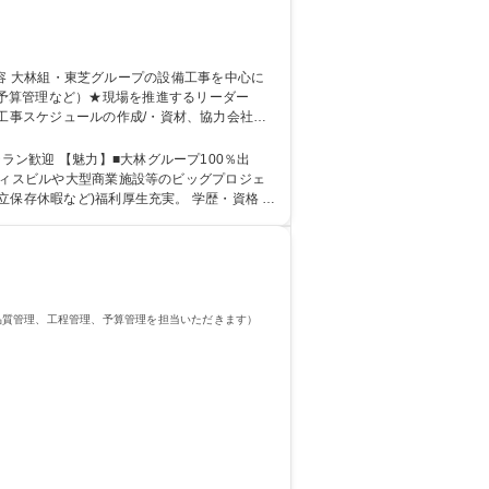
予算管理など）★現場を推進するリーダー
工事スケジュールの作成/・資材、協力会社の
範囲：適性に基づき当社業務全般 募集職
プ100％出
オフィスビルや大型商業施設等のビッグプロジェ
など)福利厚生充実。 学歴・資格 学
品質管理、工程管理、予算管理を担当いただきます）