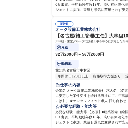
0％出資、平均勤続年数18年、高い有休消化率
ジェクトに参加、業績も景気に変動されず安定■年次
学歴：大学院 大学 高専 高校 語学力： 資格
正社員
オーク設備工業株式会社
【名古屋/施工管理/主任】大林組1
大林組・東芝グループの設備工事を中心に安定した案
月給
32万2000円～56万2000円
勤務地
愛知県名古屋市中村区
年間休日120日以上
資格取得支援あり
仕事の内容
企業名 オーク設備工業株式会社 求人名 【名古屋/施工管理/主任】大林組100％子会社/福利厚生充実/安定基盤の中で活躍 仕事の内容 大林組・東芝グループの設備工事を中心
に安定した案件受注を続ける当社にて、空調設備
には】）★ケンセツフィット求人 打ち合わせ
場管理（工程、安全、品質、原価管理）/・各種検査
必要な経験・能力等
屋/施工管理/主任】大林組100％子会社/福利
必要な経験・能力等 【必須】■建築設備（給排水・空調
0％出資、平均勤続年数18年、高い有休消化率
ジェクトに参加、業績も景気に変動されず安定■年次
学歴：大学院 大学 高専 短大 専修学校 高校