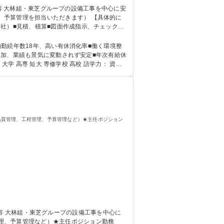
理を担当いただきます） 【具体的に
社）■見積、積算■図面作成指示、チェック、
・記録・調整■施工写真の撮影、整理※変更の
に参加、業績も景気に変動されず安定■年次有給休
品質管理、工程管理、予算管理など）★主任ポジション
理、予算管理など）★主任ポジション勤務