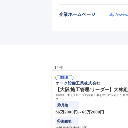
企業ホームページ
http://www
14件
正社員
オーク設備工業株式会社
【大阪/施工管理/リーダー】大林組
大林組・東芝グループの設備工事を中心に安定した案
ダー
月給
56万2000円～63万2000円
勤務地