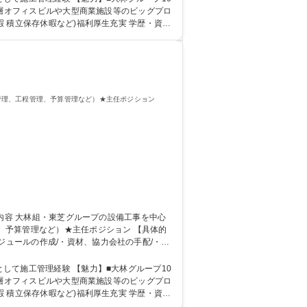
超高層オフィスビルや大型商業施設等のビッグプロ
存休暇など)福利厚生充実 学歴・資格
管理、工程管理、予算管理など）★主任ポジション
理など）★主任ポジション 【具体的
ジュールの作成/・資材、協力会社の手配/・現
き当社業務全般 募集職種 【名古
魅力】■大林グループ10
超高層オフィスビルや大型商業施設等のビッグプロ
存休暇など)福利厚生充実 学歴・資格