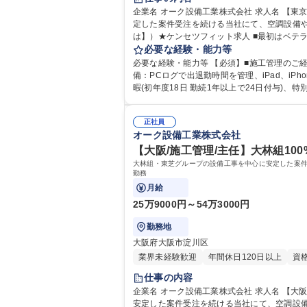
企業名 オーク設備工業株式会社 求人名 【東京/施工管理】年間休日125日/大林組100％子会社/福利厚生充実/安定基盤 仕事の内容 大林組・東芝グループの設備工事を中心に安
定した案件受注を続ける当社にて、空調設備や衛
は】）★ケンセツフィット求人 ■最初はベテ
修正■工事スケジュールの作成■資材、協力会
必要な経験・能力等
範囲：適性に基づ
必要な経験・能力等 【必須】■施工管理のご経験 【歓迎】■1、2級管工事施工管理技士 【
備：PCログで出退勤時間を管理、iPad、i
暇(初年度18日 勤続1年以上で24日付与)、特別休暇(リフレッシュ休暇 積立保
格：
正社員
オーク設備工業株式会社
【大阪/施工管理/主任】大林組10
大林組・東芝グループの設備工事を中心に安定した案
勤務
月給
25万9000円～54万3000円
勤務地
大阪府大阪市淀川区
業界未経験歓迎
年間休日120日以上
資
仕事の内容
企業名 オーク設備工業株式会社 求人名 【大阪/施工管理/主任】大林組100％子会社/福利厚生充実/安定基盤の中で活躍 仕事の内容 大林組・東芝グループの設備工事を中心に
安定した案件受注を続ける当社にて、空調設