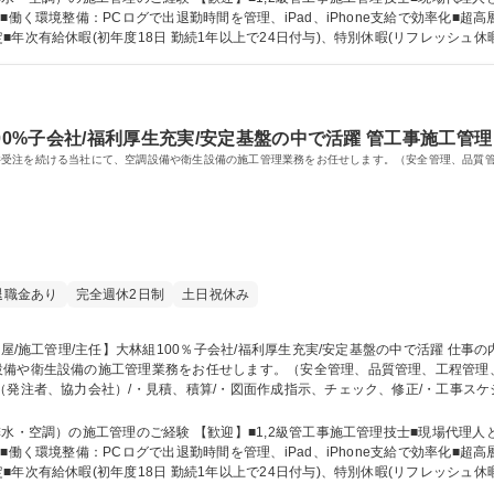
■働く環境整備：PCログで出退勤時間を管理、iPad、iPhone支給で効率化■
有給休暇(初年度18日 勤続1年以上で24日付与)、特別休暇(リフレッシュ休暇 積立保
：2級管工事施工管理技士 1級管工事施工管理技士
00%子会社/福利厚生充実/安定基盤の中で活躍 管工事施工管理
件受注を続ける当社にて、空調設備や衛生設備の施工管理業務をお任せします。（安全管理、品質
退職金あり
完全週休2日制
土日祝休み
や衛生設備の施工管理業務をお任せします。（安全管理、品質管理、工程管理、予算管
（発注者、協力会社）/・見積、積算/・図面作成指示、チェック、修正/・工事スケ
の対応/・試運転の実施・記録・調整/・施工写真の撮影、整理 ※変更の範囲：適性に基づ
厚生充実/安定基盤の中で活躍
）の施工管理のご経験 【歓迎】■1,2級管工事施工管理技士■現場代理人として施工管理経験 【
■働く環境整備：PCログで出退勤時間を管理、iPad、iPhone支給で効率化■
有給休暇(初年度18日 勤続1年以上で24日付与)、特別休暇(リフレッシュ休暇 積立保
 語学力： 資格：2級管工事施工管理技士 1級管工事施工管理技士