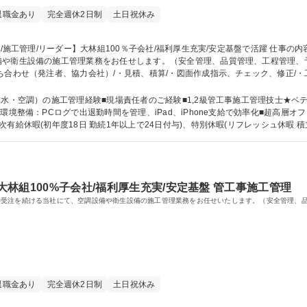
退職金あり
完全週休2日制
土日祝休み
備や衛生設備の施工管理業務をお任せします。（安全管理、品質管理、工程管理、
ち合わせ（発注者、協力会社）/・見積、積算/・図面作成指示、チェック、修正/・
）/・各種検査の対応/・試運転の実施・記録・調整/・施工写真の撮影、整理 ※変更の
子会社/福利厚生充実/安定基盤で活躍
の施工管理経験■現場責任者のご経験■1,2級管工事施工管理技士★ベテラン歓迎 【魅力】■大林グルー
環境整備：PCログで出退勤時間を管理、iPad、iPhone支給で効率化■超高層
休暇(初年度18日 勤続1年以上で24日付与)、特別休暇(リフレッシュ休暇 積立保存休暇
2級管工事施工管理技士 1級管工事施工管理技士
/大林組100%子会社/福利厚生充実/安定基盤 管工事施工管理
件受注を続ける当社にて、空調設備や衛生設備の施工管理業務をお任せいたします。（安全管理、
退職金あり
完全週休2日制
土日祝休み