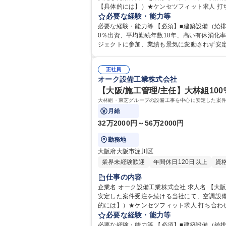
【具体的には】）★ケンセツフィット求人 打
手配/・現場管理（工程、安全、品質、原価管理
必要な経験・能力等
種 【大阪/施工管理/主任】大林組100％子会
必要な経験・能力等 【必須】■建築設備（給排水・空調
0％出資、平均勤続年数18年、高い有休消化率
ジェクトに参加、業績も景気に変動されず安定■年次
学歴：大学院 大学 高専 高校 語学力： 資格
正社員
オーク設備工業株式会社
【大阪/施工管理/主任】大林組10
大林組・東芝グループの設備工事を中心に安定した案
月給
32万2000円～56万2000円
勤務地
大阪府大阪市淀川区
業界未経験歓迎
年間休日120日以上
資
仕事の内容
企業名 オーク設備工業株式会社 求人名 【大阪/施工管理/主任】大林組100％子会社/福利厚生充実/安定基盤の中で活躍 仕事の内容 大林組・東芝グループの設備工事を中心に
安定した案件受注を続ける当社にて、空調設備
的には】）★ケンセツフィット求人 打ち合わ
現場管理（工程、安全、品質、原価管理）/・各種
必要な経験・能力等
阪/施工管理/主任】大林組100％子会社/福利
必要な経験・能力等 【必須】■建築設備（給排水・空調