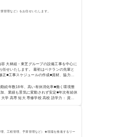
予算管理など）をお任せいたします。
最初はベテランの先輩と
修正■工事スケジュールの作成■資材、協力会
囲：適性に基づき当社業務全般 募集職種
に参加、業績も景気に変動されず安定■年次有給休
管理、工程管理、予算管理など）★現場を推進するリー