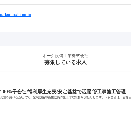
.oaksetsubi.co.jp
オーク設備工業株式会社
募集している求人
100%子会社/福利厚生充実/安定基盤で活躍 管工事施工管理
件受注を続ける当社にて、空調設備や衛生設備の施工管理業務をお任せします。（安全管理、品質