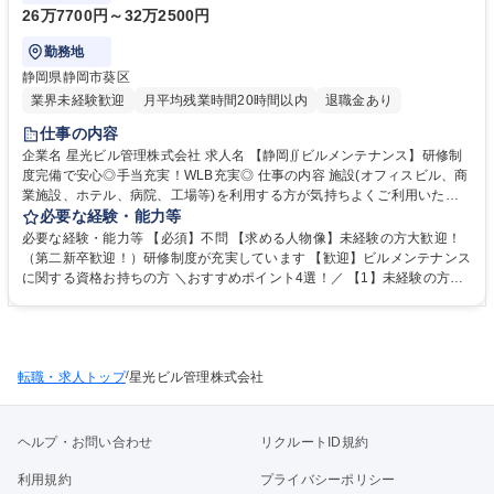
26万7700円～32万2500円
勤務地
静岡県静岡市葵区
業界未経験歓迎
月平均残業時間20時間以内
退職金あり
仕事の内容
企業名 星光ビル管理株式会社 求人名 【静岡∬ビルメンテナンス】研修制
度完備で安心◎手当充実！WLB充実◎ 仕事の内容 施設(オフィスビル、商
業施設、ホテル、病院、工場等)を利用する方が気持ちよくご利用いただ
けるように、施設管理のプロとして利用環境を守っていただきます。90%
必要な経験・能力等
以上の社員が未経験スタートで活躍しています！ ■建物内の巡回、モニタ
必要な経験・能力等 【必須】不問 【求める人物像】未経験の方大歓迎！
ーチェック ■各種工事に伴う立ち合い業務 ■定期点検のスケジュール作成/
（第二新卒歓迎！）研修制度が充実しています 【歓迎】ビルメンテナンス
各テナント工事、点検情報の広報や案内 ■緊急時対応（地震発生後の点
に関する資格お持ちの方 ＼おすすめポイント4選！／ 【1】未経験の方大
検、火災報知器が鳴った際の対応など） ■設備の点検（点検項目に沿って
歓迎！様々な業界から多数入社実績有り！ 【2】AI時代が到来している
確認） 【設備の例】空調機、非常階段、排水管や給水管など 募集職種
中、AIには発揮できない技術の習得可能◎ 【3】研修制度充実！研修セン
【静岡∬ビルメンテナンス】研修制度完備で安心◎手当充実！WLB充実◎
ターやOJTで業務をサポートします！ 【4】平均月残業15h程度。プライ
ベートとの両立も可能です！ →お人柄採用です！気になる方は【応募ボタ
/
転職・求人トップ
ン】をプッシュ！ 学歴・資格 学歴：大学院 大学 高専 短大 専修学校 高校
星光ビル管理株式会社
語学力： 資格：危険物取扱者 ボイラー技士 第二種電気工事士
ヘルプ・お問い合わせ
リクルートID規約
利用規約
プライバシーポリシー