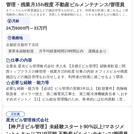
管理・残業月15h程度 不動産ビルメンテナンス/管理員
オフィスビルや商業施設などの施設管理をお任せします。利用者が快適に過ごせるよう環
境維持に努めていただきます。充実した研修体制のもと、スキルを磨きながら幅広くご活
躍いただけるポジションです。
月給
24万6000円～33万円
勤務地
京都府京都市下京区
業界未経験歓迎
月平均残業時間20時間以内
退職金あり
仕事の内容
企業名 星光ビル管理株式会社 求人名 【京都∬ビル管理】経験者歓迎｜関
西トップクラスの棟管理・残業月15h程度 仕事の内容 オフィスビルや商業
施設などの施設管理をお任せします。利用者が快適に過ごせるよう環境維
持に努めていただきます。充実した研修体制のもと、スキルを磨きながら
必要な経験・能力等
幅広くご活躍いただけるポジションです。 ■建物内の巡回、モニターチェ
必要な経験・能力等 【必須】ビル管理の実務1年以上 【歓迎要件】危険物
ック ■各種工事に伴う立ち合い業務 ■定期点検のスケジュール作成/各テナ
取扱者、ボイラー技士、第二種電気工事士、第三種冷凍機械責任者 ＼おす
ント工事、点検情報の広報や案内 ■緊急時対応（地震発生後の点検、火災
すめポイント／ 【1】ビル総合管理職のため、将来的には社内異動（営
報知器が鳴った際の対応など） ■設備の点検（点検項目に沿って確認）
業、工事、PM、労務、財務など）を通じて多角的なキャリアアップを図
【設備の例】空調機、非常階段、排水管や給水管など 募集職種 【京都∬
ることが可能！ 【2】管理物件数は約2,300棟と関西トップクラス。さら
ビル管理】経験者歓迎｜関西トップクラスの棟管理・残業月15h程度
正社員
に日本生命保険相互会社の緊密企業であるため、安心して長くご活躍いた
星光ビル管理株式会社
だけます。 【3】平均月残業15h程度。プライベートとの両立も可能で
す。 学歴・資格 学歴：大学院 大学 高専 短大 専修学校 高校 語学力： 資
【神戸∬ビル管理】未経験スタート90%以上!マネジメ
格：危険物取扱者 ボイラー技士 第二種電気工事士
ントへキャリアUP可能 不動産ビルメンテナンス/管理員