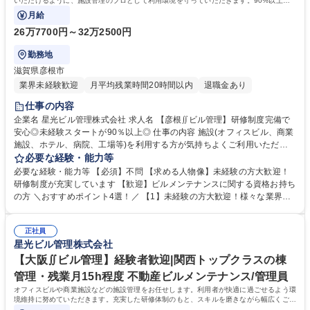
いただけるように、施設管理のプロとして利用環境を守っていただきます。90%以上の
社員が未経験スタートで活躍しています！
月給
26万7700円～32万2500円
勤務地
滋賀県彦根市
業界未経験歓迎
月平均残業時間20時間以内
退職金あり
仕事の内容
企業名 星光ビル管理株式会社 求人名 【彦根∬ビル管理】研修制度完備で
安心◎未経験スタートが90％以上◎ 仕事の内容 施設(オフィスビル、商業
施設、ホテル、病院、工場等)を利用する方が気持ちよくご利用いただけ
るように、施設管理のプロとして利用環境を守っていただきます。90%以
必要な経験・能力等
上の社員が未経験スタートで活躍しています！ ■建物内の巡回、モニター
必要な経験・能力等 【必須】不問 【求める人物像】未経験の方大歓迎！
チェック ■各種工事に伴う立ち合い業務 ■定期点検のスケジュール作成/各
研修制度が充実しています 【歓迎】ビルメンテナンスに関する資格お持ち
テナント工事、点検情報の広報や案内 ■緊急時対応（地震発生後の点検、
の方 ＼おすすめポイント4選！／ 【1】未経験の方大歓迎！様々な業界か
火災報知器が鳴った際の対応など） ■設備の点検（点検項目に沿って確
ら多数入社実績有り！ 【2】AI時代が到来している中、AIには発揮できな
認） 【設備の例】空調機、非常階段、排水管や給水管など 募集職種 【彦
い技術の習得可能◎ 【3】研修制度充実！研修センターやOJTで業務をサ
根∬ビル管理】研修制度完備で安心◎未経験スタートが90％以上◎
正社員
ポートします！ 【4】平均月残業15h程度。プライベートとの両立も可能
星光ビル管理株式会社
です！ →お人柄採用です！気になる方は【応募ボタン】をプッシュ！ 学
歴・資格 学歴：大学院 大学 高専 短大 専修学校 高校 語学力： 資格：危険
【大阪∬ビル管理】経験者歓迎|関西トップクラスの棟
物取扱者 ボイラー技士 第二種電気工事士
管理・残業月15h程度 不動産ビルメンテナンス/管理員
オフィスビルや商業施設などの施設管理をお任せします。利用者が快適に過ごせるよう環
境維持に努めていただきます。充実した研修体制のもと、スキルを磨きながら幅広くご活
躍いただけるポジションです。