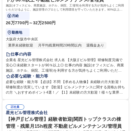
施設(オフィスビル、商業施設、ホテル、病院、工場等)を利用する方が気持ちよくご利用
いただけるように、施設管理のプロとして利用環境を守っていただきます。90%以上の
社員が未経験スタートで活躍しています！
月給
26万7700円～32万2500円
勤務地
大阪府大阪市中央区
業界未経験歓迎
月平均残業時間20時間以内
退職金あり
仕事の内容
企業名 星光ビル管理株式会社 求人名 【大阪∬ビル管理】研修制度完備で
安心◎未経験スタートが90％以上◎ 仕事の内容 施設(オフィスビル、商業
施設、ホテル、病院、工場等)を利用する方が気持ちよくご利用いただけ
るように、施設管理のプロとして利用環境を守っていただきます。90%以
必要な経験・能力等
上の社員が未経験スタートで活躍しています！ ■建物内の巡回、モニター
必要な経験・能力等 【必須】不問 【求める人物像】未経験の方大歓迎！
チェック ■各種工事に伴う立ち合い業務 ■定期点検のスケジュール作成/各
研修制度が充実しています 【歓迎】ビルメンテナンスに関する資格お持ち
テナント工事、点検情報の広報や案内 ■緊急時対応（地震発生後の点検、
の方 ＼おすすめポイント4選！／ 【1】未経験の方大歓迎！様々な業界か
火災報知器が鳴った際の対応など） ■設備の点検（点検項目に沿って確
ら多数入社実績有り！ 【2】AI時代が到来している中、AIには発揮できな
認） 【設備の例】空調機、非常階段、排水管や給水管など 募集職種 【大
い技術の習得可能◎ 【3】研修制度充実！研修センターやOJTで業務をサ
阪∬ビル管理】研修制度完備で安心◎未経験スタートが90％以上◎
正社員
ポートします！ 【4】平均月残業15h程度。プライベートとの両立も可能
星光ビル管理株式会社
です！ →お人柄採用です！気になる方は【応募ボタン】をプッシュ！ 学
歴・資格 学歴：大学院 大学 高専 短大 専修学校 高校 語学力： 資格：危険
【神戸∬ビル管理】経験者歓迎|関西トップクラスの棟
物取扱者 ボイラー技士 第二種電気工事士
管理・残業月15h程度 不動産ビルメンテナンス/管理員