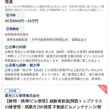
理員
オフィスビルや商業施設などの施設管理をお任せします。利用者が快適に過ごせるよう環
境維持に努めていただきます。充実した研修体制のもと、スキルを磨きながら幅広くご活
躍いただけるポジションです。
月給
24万6000円～33万円
勤務地
静岡県静岡市葵区
業界未経験歓迎
月平均残業時間20時間以内
退職金あり
仕事の内容
企業名 星光ビル管理株式会社 求人名 【静岡・沼津/ビル管理】経験者歓迎
｜関西トップクラスの棟管理・残業月15h程度 仕事の内容 オフィスビルや
商業施設などの施設管理をお任せします。利用者が快適に過ごせるよう環
境維持に努めていただきます。充実した研修体制のもと、スキルを磨きな
必要な経験・能力等
がら幅広くご活躍いただけるポジションです。 ■建物内の巡回、モニター
必要な経験・能力等 【必須】ビル管理の実務1年以上及び以下いずれかの
チェック ■各種工事に伴う立ち合い業務 ■定期点検のスケジュール作成/各
資格取得者 危険物取扱者、ボイラー技士、第二種電気工事士、第三種冷凍
テナント工事、点検情報の広報や案内 ■緊急時対応（地震発生後の点検、
機械責任者 ＼おすすめポイント／ 【1】ビル総合管理職のため、将来的に
火災報知器が鳴った際の対応など） ■設備の点検（点検項目に沿って確
は社内異動（営業、工事、PM、労務、財務など）を通じて多角的なキャ
認） 【設備の例】空調機、非常階段、排水管や給水管など 募集職種 【静
リアアップを図ることが可能！ 【2】管理物件数は約2,300棟と関西トッ
岡・沼津/ビル管理】経験者歓迎｜関西トップクラスの棟管理・残業月15h
正社員
プクラス。さらに日本生命保険相互会社の緊密企業であるため、安心して
星光ビル管理株式会社
程度
長くご活躍いただけます。 【3】平均月残業15h程度。プライベートとの
両立も可能です。 学歴・資格 学歴：大学院 大学 高専 短大 専修学校 高校
【静岡・焼津/ビル管理】経験者歓迎|関西トップクラス
語学力： 資格：危険物取扱者 ボイラー技士 第二種電気工事士
の棟管理・残業月15h程度 不動産ビルメンテナンス/管