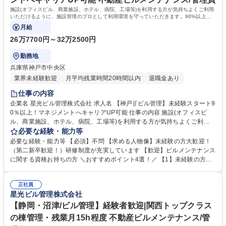
施設(オフィスビル、商業施設、ホテル、病院、工場等)を利用する方が気持ちよくご利用
いただけるように、施設管理のプロとして利用環境を守っていただきます。90%以上の
社員が未経験スタートで活躍しています！
月給
26万7700円～32万2500円
勤務地
兵庫県神戸市中央区
業界未経験歓迎
月平均残業時間20時間以内
退職金あり
仕事の内容
企業名 星光ビル管理株式会社 求人名 【神戸∬ビル管理】未経験スタート9
0％以上！マネジメントへキャリアUP可能 仕事の内容 施設(オフィスビ
ル、商業施設、ホテル、病院、工場等)を利用する方が気持ちよくご利用
いただけるように、施設管理のプロとして利用環境を守っていただきま
必要な経験・能力等
す。90%以上の社員が未経験スタートで活躍しています！ ■建物内の巡
必要な経験・能力等 【必須】不問 【求める人物像】未経験の方大歓迎！
回、モニターチェック ■各種工事に伴う立ち合い業務 ■定期点検のスケジ
（第二新卒歓迎！）研修制度が充実しています 【歓迎】ビルメンテナンス
ュール作成/各テナント工事、点検情報の広報や案内 ■緊急時対応（地震発
に関する資格お持ちの方 ＼おすすめポイント4選！／ 【1】未経験の方大
生後の点検、火災報知器が鳴った際の対応など） ■設備の点検（点検項目
歓迎！様々な業界から多数入社実績有り！ 【2】AI時代が到来している
に沿って確認） 【設備の例】空調機、非常階段、排水管や給水管など 募
中、AIには発揮できない技術の習得可能◎ 【3】研修制度充実！研修セン
集職種 【神戸∬ビル管理】未経験スタート90％以上！マネジメントへキャ
正社員
ターやOJTで業務をサポートします！ 【4】平均月残業15h程度。プライ
星光ビル管理株式会社
リアUP可能
ベートとの両立も可能です！ →お人柄採用です！気になる方は【応募ボタ
ン】をプッシュ！ 学歴・資格 学歴：大学院 大学 高専 短大 専修学校 高校
【静岡・沼津/ビル管理】経験者歓迎|関西トップクラス
語学力： 資格：危険物取扱者 ボイラー技士 第二種電気工事士
の棟管理・残業月15h程度 不動産ビルメンテナンス/管