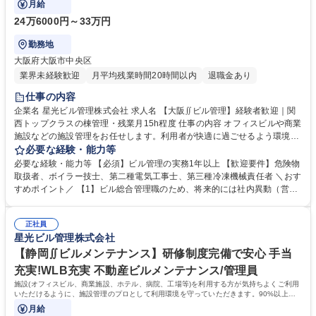
月給
24万6000円～33万円
勤務地
大阪府大阪市中央区
業界未経験歓迎
月平均残業時間20時間以内
退職金あり
仕事の内容
企業名 星光ビル管理株式会社 求人名 【大阪∬ビル管理】経験者歓迎｜関
西トップクラスの棟管理・残業月15h程度 仕事の内容 オフィスビルや商業
施設などの施設管理をお任せします。利用者が快適に過ごせるよう環境維
持に努めていただきます。充実した研修体制のもと、スキルを磨きながら
必要な経験・能力等
幅広くご活躍いただけるポジションです。 ■建物内の巡回、モニターチェ
必要な経験・能力等 【必須】ビル管理の実務1年以上 【歓迎要件】危険物
ック ■各種工事に伴う立ち合い業務 ■定期点検のスケジュール作成/各テナ
取扱者、ボイラー技士、第二種電気工事士、第三種冷凍機械責任者 ＼おす
ント工事、点検情報の広報や案内 ■緊急時対応（地震発生後の点検、火災
すめポイント／ 【1】ビル総合管理職のため、将来的には社内異動（営
報知器が鳴った際の対応など） ■設備の点検（点検項目に沿って確認）
業、工事、PM、労務、財務など）を通じて多角的なキャリアアップを図
【設備の例】空調機、非常階段、排水管や給水管など 募集職種 【大阪∬
ることが可能！ 【2】管理物件数は約2,300棟と関西トップクラス。さら
ビル管理】経験者歓迎｜関西トップクラスの棟管理・残業月15h程度
正社員
に日本生命保険相互会社の緊密企業であるため、安心して長くご活躍いた
星光ビル管理株式会社
だけます。 【3】平均月残業15h程度。プライベートとの両立も可能で
す。 学歴・資格 学歴：大学院 大学 高専 短大 専修学校 高校 語学力： 資
【静岡∬ビルメンテナンス】研修制度完備で安心 手当
格：危険物取扱者 ボイラー技士 第二種電気工事士
充実!WLB充実 不動産ビルメンテナンス/管理員
施設(オフィスビル、商業施設、ホテル、病院、工場等)を利用する方が気持ちよくご利用
いただけるように、施設管理のプロとして利用環境を守っていただきます。90%以上の
社員が未経験スタートで活躍しています！
月給