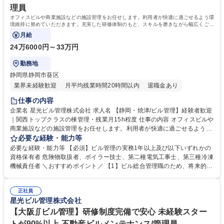
理員
オフィスビルや商業施設などの施設管理をお任せします。利用者が快適に過ごせるよう環
境維持に努めていただきます。充実した研修体制のもと、スキルを磨きながら幅広くご活
躍いただけるポジションです。
月給
24万6000円～33万円
勤務地
静岡県静岡市葵区
業界未経験歓迎
月平均残業時間20時間以内
退職金あり
仕事の内容
企業名 星光ビル管理株式会社 求人名 【静岡・焼津/ビル管理】経験者歓迎
｜関西トップクラスの棟管理・残業月15h程度 仕事の内容 オフィスビルや
商業施設などの施設管理をお任せします。利用者が快適に過ごせるよう環
境維持に努めていただきます。充実した研修体制のもと、スキルを磨きな
必要な経験・能力等
がら幅広くご活躍いただけるポジションです。 ■建物内の巡回、モニター
必要な経験・能力等 【必須】ビル管理の実務1年以上及び以下いずれかの
チェック ■各種工事に伴う立ち合い業務 ■定期点検のスケジュール作成/各
資格保有者 危険物取扱者、ボイラー技士、第二種電気工事士、第三種冷凍
テナント工事、点検情報の広報や案内 ■緊急時対応（地震発生後の点検、
機械責任者 ＼おすすめポイント／ 【1】ビル総合管理職のため、将来的に
火災報知器が鳴った際の対応など） ■設備の点検（点検項目に沿って確
は社内異動（営業、工事、PM、労務、財務など）を通じて多角的なキャ
認） 【設備の例】空調機、非常階段、排水管や給水管など 募集職種 【静
リアアップを図ることが可能！ 【2】管理物件数は約2,300棟と関西トッ
岡・焼津/ビル管理】経験者歓迎｜関西トップクラスの棟管理・残業月15h
正社員
プクラス。さらに日本生命保険相互会社の緊密企業であるため、安心して
星光ビル管理株式会社
程度
長くご活躍いただけます。 【3】平均月残業15h程度。プライベートとの
両立も可能です。 学歴・資格 学歴：大学院 大学 高専 短大 専修学校 高校
【大阪∬ビル管理】研修制度完備で安心 未経験スター
語学力： 資格：危険物取扱者 ボイラー技士 第二種電気工事士
トが90%以上 不動産ビルメンテナンス/管理員