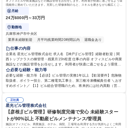
オフィスビルや商業施設などの施設管理をお任せします。利用者が快適に過ごせるよう環
境維持に努めていただきます。充実した研修体制のもと、スキルを磨きながら幅広くご活
躍いただけるポジションです。
月給
24万6000円～33万円
勤務地
兵庫県神戸市中央区
業界未経験歓迎
月平均残業時間20時間以内
退職金あり
仕事の内容
企業名 星光ビル管理株式会社 求人名 【神戸∬ビル管理】経験者歓迎｜関
西トップクラスの棟管理・残業月15h程度 仕事の内容 オフィスビルや商業
施設などの施設管理をお任せします。利用者が快適に過ごせるよう環境維
持に努めていただきます。充実した研修体制のもと、スキルを磨きながら
必要な経験・能力等
幅広くご活躍いただけるポジションです。 ■建物内の巡回、モニターチェ
必要な経験・能力等 【必須】ビル管理の実務1年以上 【歓迎要件】危険物
ック ■各種工事に伴う立ち合い業務 ■定期点検のスケジュール作成/各テナ
取扱者、ボイラー技士、第二種電気工事士、第三種冷凍機械責任者 ＼おす
ント工事、点検情報の広報や案内 ■緊急時対応（地震発生後の点検、火災
すめポイント／ 【1】ビル総合管理職のため、将来的には社内異動（営
報知器が鳴った際の対応など） ■設備の点検（点検項目に沿って確認）
業、工事、PM、労務、財務など）を通じて多角的なキャリアアップを図
【設備の例】空調機、非常階段、排水管や給水管など 募集職種 【神戸∬
ることが可能！ 【2】管理物件数は約2,300棟と関西トップクラス。さら
ビル管理】経験者歓迎｜関西トップクラスの棟管理・残業月15h程度
正社員
に日本生命保険相互会社の緊密企業であるため、安心して長くご活躍いた
星光ビル管理株式会社
だけます。 【3】平均月残業15h程度。プライベートとの両立も可能で
す。 学歴・資格 学歴：大学院 大学 高専 短大 専修学校 高校 語学力： 資
【彦根∬ビル管理】研修制度完備で安心 未経験スター
格：危険物取扱者 ボイラー技士 第二種電気工事士
トが90%以上 不動産ビルメンテナンス/管理員
施設(オフィスビル、商業施設、ホテル、病院、工場等)を利用する方が気持ちよくご利用