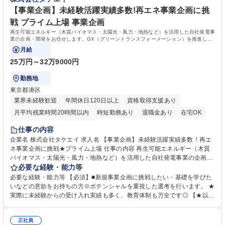
株式会社(東証プライム市場上場)の完全子会社となりました。 学歴・資格
学歴：大学院 大学 高専 短大 専修学校 高校 語学力： 資格：
【事業企画】未経験活躍実績多数!再エネ事業企画に挑
戦 プライム上場 事業企画
再生可能エネルギー（木質バイオマス・太陽光・風力・地熱など）を活用した自社発電事
業の企画・開発をお任せします。GX（グリーントランスフォーメーション）を推進し、
脱炭素社会の実現に貢献いただきます。
月給
25万円～32万9000円
勤務地
東京都港区
業界未経験歓迎
年間休日120日以上
資格取得支援あり
月平均残業時間20時間以内
時短勤務あり
退職金あり
在宅OK
完全週休2日制
土日祝休み
仕事の内容
企業名 株式会社タケエイ 求人名 【事業企画】未経験活躍実績多数！再エ
ネ事業企画に挑戦★プライム上場 仕事の内容 再生可能エネルギー（木質
バイオマス・太陽光・風力・地熱など）を活用した自社発電事業の企画・
開発をお任せします。GX（グリーントランスフォーメーション）を推進
必要な経験・能力等
し、脱炭素社会の実現に貢献いただきます。 【★未経験受け入れ実績多
必要な経験・能力等 【必須】■新規事業企画に挑戦したい・基礎を学びた
数！段階的に習得可能です】■再エネ発電事業の企画・立案（例：遊休地
いなどの意欲をお持ちの方※ポテンシャルを重視した選考を行います。 ★
を活用した太陽光発電、林地残材を活かしたバイオマス発電）■補助金・
実際に未経験からの受け入れ実績も多く、教育体制も万全です◎ 【★以下
助成金申請（マニュアルあり）■行政・自治体との合意形成、許認可取得■
ひとつでも当てはまる方は大歓迎です】 ■経理・財務の実務経験 ■不動産
事業計画・予算の策定と進捗管理（先輩がテンプレートを共有）■EPC業
業界・農業の知見・ ■社会貢献性が高い問題に、安定した環境で向き合い
者や電力会社との調整、系統連系協議（OJTで習得）■需給調整など電力
正社員
たい方 ■行政・自治体との折衝経験■補助金申請や制度理解のある方 ■再エ