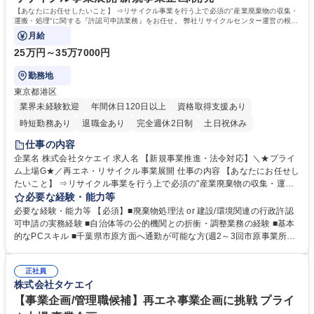
【あなたにお任せしたいこと】 ⇒リサイクル事業を行う上で必須の"産業廃棄物の収集・
運搬・処理"に関する『許認可申請業務』をお任せ。 弊社リサイクルセンター運営の根幹
を担う重要なポジションです。
月給
25万円～35万7000円
勤務地
東京都港区
業界未経験歓迎
年間休日120日以上
資格取得支援あり
時短勤務あり
退職金あり
完全週休2日制
土日祝休み
仕事の内容
企業名 株式会社タケエイ 求人名 【新規事業推進・法令対応】＼★プライ
ム上場G★／再エネ・リサイクル事業展開 仕事の内容 【あなたにお任せし
たいこと】 ⇒リサイクル事業を行う上で必須の"産業廃棄物の収集・運
搬・処理"に関する『許認可申請業務』をお任せ。 弊社リサイクルセンタ
必要な経験・能力等
ー運営の根幹を担う重要なポジションです。 【具体的には】⇒行政との打
必要な経験・能力等 【必須】■廃棄物処理法 or 建設/環境関連の行政許認
合せ、現場スタッフとの連携、施設のスムーズな運営・開設を支える役
可申請の実務経験 ■自治体等の公的機関との折衝・調整業務の経験 ■基本
割。 【1】廃棄物処理法及び関連法令に基づく、新規施設・設備設置に伴
的なPCスキル ■千葉県市原方面へ通勤が可能な方(週2～3回市原事業所で
う行政折衝及び許認可申請業務 【2】自治体(千葉県/市原市等)へ提出書類
の業務あり) 【歓迎】 ■環境計量士（濃度・騒音・振動）の知見をお持ち
作成、対面での協議/調整業務 【3】 温室効果ガス(GHG)排出量算定、及
の方、または理系的な視点を実務に活かしたい方 ■環境関連法令全般、省
びISO事務局運営。 ★現場と事務の双方をフットワーク軽く往復できる方
正社員
エネ法等に関する知識を有する方 ■サステナビリティ経営（ESG・CSR）
株式会社タケエイ
は向いています。 募集職種 【新規事業推進・法令対応】＼★プライム上
に関する業務経験 ■気候変動関連開示業務の実務経験 学歴・資格 学歴：
場G★／再エネ・リサイクル事業展開
大学院 大学 語学力： 資格：
【事業企画/管理職候補】再エネ事業企画に挑戦 プライ