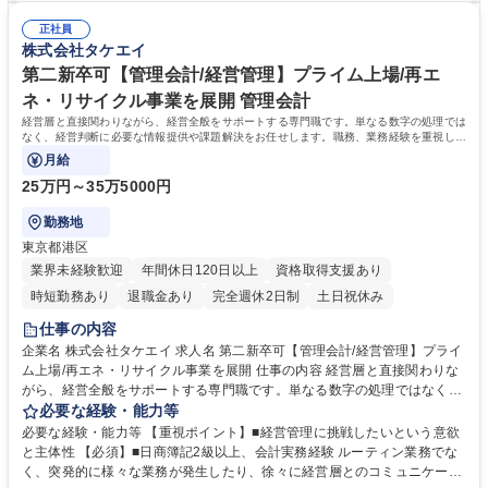
がテンプレートを共有） 【どんな人たちと関わる?】太陽光発電事業の場
治体や事業者を巻き込み一つの再生エネの新規事業を作り、売上もしっか
合⇒『太陽光パネルの設計会社』や許認可のやり取りをする『自治体』
正社員
りと構築する、起業したかのようなワクワク感と脱炭素を掲げる世の中
株式会社タケエイ
『東京電力などの大手電力会社』等。 募集職種 【東京・港区/再エネ事業
で、非常に社会意義性の高いポジションであるところです。 【入社後の流
の事業企画】★プライム上場×未経験★⇒意欲重視です
れ】【1】最初の1週間は研修ビデオを見たりセミナーで知識を装着【2】
第二新卒可【管理会計/経営管理】プライム上場/再エ
1か月程度から簡単な業務をお任せ【3】独り立ち 学歴・資格 学歴：大学
ネ・リサイクル事業を展開 管理会計
院 大学 高専 短大 専修学校 高校 語学力： 資格：
経営層と直接関わりながら、経営全般をサポートする専門職です。単なる数字の処理では
なく、経営判断に必要な情報提供や課題解決をお任せします。職務、業務経験を重視しま
す。
月給
25万円～35万5000円
勤務地
東京都港区
業界未経験歓迎
年間休日120日以上
資格取得支援あり
時短勤務あり
退職金あり
完全週休2日制
土日祝休み
仕事の内容
企業名 株式会社タケエイ 求人名 第二新卒可【管理会計/経営管理】プライ
ム上場/再エネ・リサイクル事業を展開 仕事の内容 経営層と直接関わりな
がら、経営全般をサポートする専門職です。単なる数字の処理ではなく、
経営判断に必要な情報提供や課題解決をお任せします。職務、業務経験を
必要な経験・能力等
重視します。 ■中期経営計画の策定、進捗管理■年次予算策定、予算実績
必要な経験・能力等 【重視ポイント】■経営管理に挑戦したいという意欲
差異分析 ■経営課題の発見及び改善提案、遂行フォロー等（PDCA実践）
と主体性 【必須】■日商簿記2級以上、会計実務経験 ルーティン業務でな
■KPIデータ収集、KPI進捗に基づく当期の着地見込み算出 ■その他会社行
く、突発的に様々な業務が発生したり、徐々に経営層とのコミュニケーシ