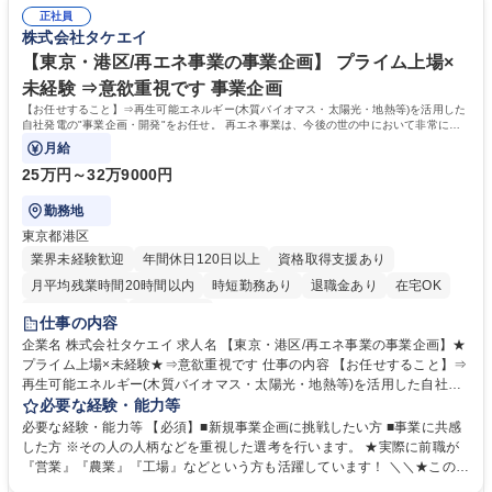
度。業務を分担してお任せする文化なので、過度な負荷なく長期的に働く
電所運営に伴う付帯業務 募集職種 【バイオマス発電所統括管理補佐（総
正社員
ことができます【当社について】「総合環境企業」を目指し、環境関連事
株式会社タケエイ
合職）】GXを推進/プライム上場
業や再生可能エネルギー事業にも注力しています。2021年10月より当社
とリバーHDは経営統合をし、TREホールディングス株式会社(東証プライ
【東京・港区/再エネ事業の事業企画】 プライム上場×
ム市場上場)の完全子会社となりました。 学歴・資格 学歴：大学院 大学
未経験 ⇒意欲重視です 事業企画
高専 短大 専修学校 高校 語学力： 資格：
【お任せすること】⇒再生可能エネルギー(木質バイオマス・太陽光・地熱等)を活用した
自社発電の"事業企画・開発"をお任せ。 再エネ事業は、今後の世の中において非常に社
会貢献性が高くやりがいがあります。
月給
25万円～32万9000円
勤務地
東京都港区
業界未経験歓迎
年間休日120日以上
資格取得支援あり
月平均残業時間20時間以内
時短勤務あり
退職金あり
在宅OK
完全週休2日制
土日祝休み
仕事の内容
企業名 株式会社タケエイ 求人名 【東京・港区/再エネ事業の事業企画】★
プライム上場×未経験★⇒意欲重視です 仕事の内容 【お任せすること】⇒
再生可能エネルギー(木質バイオマス・太陽光・地熱等)を活用した自社発
電の"事業企画・開発"をお任せ。 再エネ事業は、今後の世の中において非
必要な経験・能力等
常に社会貢献性が高くやりがいがあります。 ★新規事業に挑戦したい意欲
必要な経験・能力等 【必須】■新規事業企画に挑戦したい方 ■事業に共感
があれば未経験でもぜひご応募ください★ 【具体的には】⇒■行政・自治
した方 ※その人の人柄などを重視した選考を行います。 ★実際に前職が
体とのやり取りや許認可取得 ■再エネ事業の新規企画(例:建築で発生する
『営業』『農業』『工場』などという方も活躍しています！ ＼＼★このポ
資材を利用したバイオマス発電) ■事業計画・予算の策定と進捗管理（先輩
ジションの面白いところ★／／ ■自身でマーケを行い、事業を企画し、自