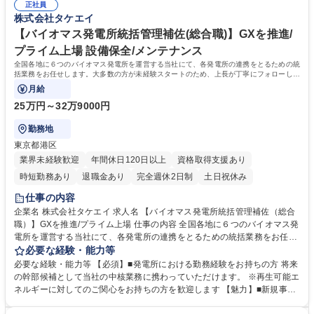
げ】プライム上場/残業20h程/面接1回
正社員
株式会社タケエイ
【バイオマス発電所統括管理補佐(総合職)】GXを推進/
プライム上場 設備保全/メンテナンス
全国各地に６つのバイオマス発電所を運営する当社にて、各発電所の連携をとるための統
括業務をお任せします。大多数の方が未経験スタートのため、上長が丁寧にフォローしま
す。
月給
25万円～32万9000円
勤務地
東京都港区
業界未経験歓迎
年間休日120日以上
資格取得支援あり
時短勤務あり
退職金あり
完全週休2日制
土日祝休み
仕事の内容
企業名 株式会社タケエイ 求人名 【バイオマス発電所統括管理補佐（総合
職）】GXを推進/プライム上場 仕事の内容 全国各地に６つのバイオマス発
電所を運営する当社にて、各発電所の連携をとるための統括業務をお任せ
します。大多数の方が未経験スタートのため、上長が丁寧にフォローしま
必要な経験・能力等
す。 ■会議体の運営、参加■各発電所の連携をとるための各種データ整理
必要な経験・能力等 【必須】■発電所における勤務経験をお持ちの方 将来
（発電量、燃料使用料等）■修繕内容の現地確認・精査・共有 ※月に2~3
の幹部候補として当社の中核業務に携わっていただけます。 ※再生可能エ
回程度、東北地方に出張が発生します。（1回あたり1泊2日程度）■各発
ネルギーに対してのご関心をお持ちの方を歓迎します 【魅力】■新規事業
電所の設備投資案件に対するバックアップ（投資前後での投資効果の検
開発の経営企画・上流工程に携わる機会もあります残業：月平均20h程
証）■新規ＰＪへの対応（調査、プランニング） ■その他、バイオマス発