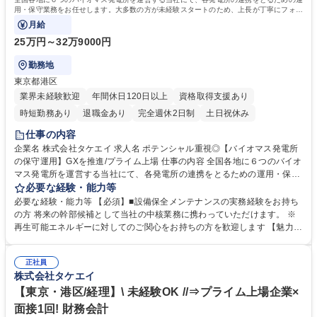
用・保守業務をお任せします。大多数の方が未経験スタートのため、上長が丁寧にフォロ
ーします。
月給
25万円～32万9000円
勤務地
東京都港区
業界未経験歓迎
年間休日120日以上
資格取得支援あり
時短勤務あり
退職金あり
完全週休2日制
土日祝休み
仕事の内容
企業名 株式会社タケエイ 求人名 ポテンシャル重視◎【バイオマス発電所
の保守運用】GXを推進/プライム上場 仕事の内容 全国各地に６つのバイオ
マス発電所を運営する当社にて、各発電所の連携をとるための運用・保守
業務をお任せします。大多数の方が未経験スタートのため、上長が丁寧に
必要な経験・能力等
フォローします。 ■会議体の運営、参加■各発電所の連携をとるための各
必要な経験・能力等 【必須】■設備保全メンテナンスの実務経験をお持ち
種データ整理（発電量、燃料使用料等）■修繕内容の現地確認・精査・共
の方 将来の幹部候補として当社の中核業務に携わっていただけます。 ※
有 ※月に2~3回程度、東北地方に出張が発生します。（1回あたり1泊2日
再生可能エネルギーに対してのご関心をお持ちの方を歓迎します 【魅力】
程度）■各発電所の設備投資案件に対するバックアップ（投資前後での投
■将来的には幹部を目指していただけるポジションです。残業：月平均20
資効果の検証）■新規ＰＪへの対応（調査、プランニング） ■その他、バ
h程度。業務を分担してお任せする文化なので、過度な負荷なく長期的に
イオマス発電所運営に伴う付帯業務 募集職種 ポテンシャル重視◎【バイ
正社員
働くことができます【当社について】「総合環境企業」を目指し、環境関
株式会社タケエイ
オマス発電所の保守運用】GXを推進/プライム上場
連事業や再生可能エネルギー事業にも注力しています。2021年10月より
当社とリバーHDは経営統合をし、TREホールディングス株式会社(東証プ
【東京・港区/経理】\ 未経験OK //⇒プライム上場企業×
ライム市場上場)の完全子会社となりました。 学歴・資格 学歴：大学院 大
面接1回! 財務会計
学 高専 短大 専修学校 高校 語学力： 資格：