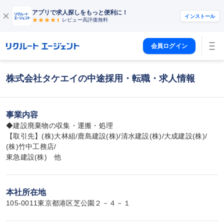
アプリで求人探しをもっと便利に！
インストール
レビュー高評価
無料
会員ログイン
株式会社タケエイの中途採用・転職・求人情報
事業内容
◆建設廃棄物の収集・運搬・処理

【取引先】(株)大林組/鹿島建設(株)/清水建設(株)/大成建設(株)/
(株)竹中工務店/

東急建設(株)　他
本社所在地
105-0011東京都港区芝公園２－４－１