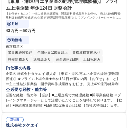
エネ事業等の事業企画(管理職候補)】★プライム上場⇒年休124日
学 高専 短大 専修学校 高校 語学力： 資格：
【東京・港区/再エネ企業の経理(管理職候補)】 プライ
ム上場企業 年休124日 財務会計
【お任せすること】⇒主に連結決算業務、開示資料作成業務をお任せ。 売上420億円/経
常利益38億円(※連結)の企業で"経理部管理職候補"としてプレイングマネージャーとして
活躍いただくことをご期待しております。
月給
43万円～50万円
勤務地
東京都港区
業界未経験歓迎
年間休日120日以上
資格取得支援あり
時短勤務あり
退職金あり
完全週休2日制
土日祝休み
仕事の内容
企業名 株式会社タケエイ 求人名 【東京・港区/再エネ企業の経理(管理職
候補)】★プライム上場企業★年休124日 仕事の内容 【お任せすること】
⇒主に連結決算業務、開示資料作成業務をお任せ。 売上420億円/経常利益
38億円(※連結)の企業で"経理部管理職候補"としてプレイングマネージャ
必要な経験・能力等
ーとして活躍いただくことをご期待しております。 【具体的には】■月次
必要な経験・能力等 【必須】■上場企業での経理経験 ■開示業務経験 ※プ
決算・四半期決算・決算書類作成 ■監査対応 ■開示業務(有価証券報告書・
レイングマネージャーとして活躍いただくことを期待しております。 【歓
決算短信など) ■子会社教育・指導 ■メンバーマネジメント※銀行とのやり
迎】■連結決算業務経験 ■日商簿記2級または1級 【当社の特徴は】日本有
とり(資金調達等)なし。 【使用ソフト】■会計システム：GLOVIA iZ ■連結
数のリサイクル施設や最終処分場を自社で保有。日本を代表するSDGs推
システム：GLOVIA GC※2026年12月よりDIVAへ移行予定 【入社後の流
進企業として認知されています。「総合環境企業」を目指し、環境関連事
れ】 ■初日はPCのセットアップから始まり、徐々に管理職としてご活躍い
正社員
業や再生可能エネルギー事業にも注力しています。 【働き方】 ■残業（平
株式会社タケエイ
ただきます。 募集職種 【東京・港区/再エネ企業の経理(管理職候補)】★
均1日1時間程度）■年休124日 ⇒★今年の8～9月頃に、同じ港区のキレイ