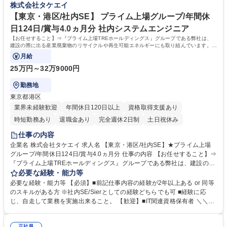
株式会社タケエイ
市場でのオペレーション（1on1での指導あり） 募集職種 【事業企画】未
ネ・インフラ業界での業務経験 ■エネルギー政策やGXに関する知識 学
経験活躍実績多数！再エネ事業企画に挑戦★プライム上場
歴・資格 学歴：大学院 大学 高専 短大 専修学校 高校 語学力： 資格：
【東京・港区/社内SE】 プライム上場グループ/年間休
日124日/賞与4.0ヵ月分 社内システムエンジニア
【お任せすること】⇒『プライム上場TREホールディングス』グループである弊社は、
建設の際に出る産業廃棄物のリサイクルや再生可能エネルギーにも取り組んでいます。そ
んな弊社での社内SEをこの度お任せ！
月給
25万円～32万9000円
勤務地
東京都港区
業界未経験歓迎
年間休日120日以上
資格取得支援あり
時短勤務あり
退職金あり
完全週休2日制
土日祝休み
仕事の内容
企業名 株式会社タケエイ 求人名 【東京・港区/社内SE】★プライム上場
グループ/年間休日124日/賞与4.0ヵ月分 仕事の内容 【お任せすること】⇒
『プライム上場TREホールディングス』グループである弊社は、建設の際
に出る産業廃棄物のリサイクルや再生可能エネルギーにも取り組んでいま
必要な経験・能力等
す。そんな弊社での社内SEをこの度お任せ！ 【具体的な業務内容例】 ■
必要な経験・能力等 【必須】■前記仕事内容の経験が2年以上ある or 同等
基幹システム(販売管理及び関連システム)の運用・保守、ベンダー対応 ※
のスキルがある方 ※社内SE/Sierとしての経験どちらでも可 ■経験に応
開発はベンダーに業務委託しています。 ■グループ内で使用するPC、スマ
じ、自走して業務を実施出来ること。 【歓迎】■IT関連資格保有者 ＼＼★
ートフォン、タブレット等のキッティング ■ITヘルプデスク(社内ユーザー
弊社の魅力★／／ 【働き方】■残業（平均1日1時間程度）■年休124日 ★
からの問合せ対応) ■社内への費用配賦、グループ会社への立替請求処理、
今年の8～9月頃に、同じ港区のキレイなオフィスビルに移転予定！★ 学
正社員