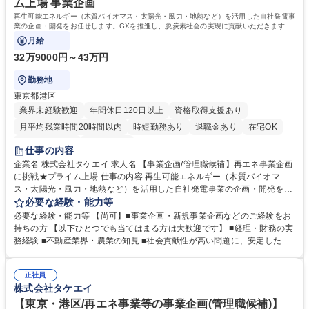
ム上場 事業企画
再生可能エネルギー（木質バイオマス・太陽光・風力・地熱など）を活用した自社発電事
業の企画・開発をお任せします。GXを推進し、脱炭素社会の実現に貢献いただきます。
3年後以降に管理職着任を想定しています。
月給
32万9000円～43万円
勤務地
東京都港区
業界未経験歓迎
年間休日120日以上
資格取得支援あり
月平均残業時間20時間以内
時短勤務あり
退職金あり
在宅OK
完全週休2日制
土日祝休み
仕事の内容
企業名 株式会社タケエイ 求人名 【事業企画/管理職候補】再エネ事業企画
に挑戦★プライム上場 仕事の内容 再生可能エネルギー（木質バイオマ
ス・太陽光・風力・地熱など）を活用した自社発電事業の企画・開発をお
任せします。GXを推進し、脱炭素社会の実現に貢献いただきます。3年後
必要な経験・能力等
以降に管理職着任を想定しています。 ■再エネ発電事業の企画・立案
必要な経験・能力等 【尚可】■事業企画・新規事業企画などのご経験をお
（例：遊休地を活用した太陽光発電、林地残材を活かしたバイオマス発
持ちの方 【以下ひとつでも当てはまる方は大歓迎です】 ■経理・財務の実
電）■補助金・助成金申請（マニュアルあり）■行政・自治体との合意形
務経験 ■不動産業界・農業の知見 ■社会貢献性が高い問題に、安定した環
成、許認可取得■事業計画・予算の策定と進捗管理（先輩がテンプレート
境で向き合いたい方 ■行政・自治体との折衝経験■補助金申請や制度理解
を共有）■EPC業者や電力会社との調整、系統連系協議（OJTで習得）■需
のある方 ■再エネ・インフラ業界での業務経験 ■エネルギー政策やGXに関
給調整など電力市場でのオペレーション（1on1での指導あり） 募集職種
正社員
する知識 学歴・資格 学歴：大学院 大学 高専 短大 専修学校 高校 語学力：
株式会社タケエイ
【事業企画/管理職候補】再エネ事業企画に挑戦★プライム上場
資格：
【東京・港区/再エネ事業等の事業企画(管理職候補)】