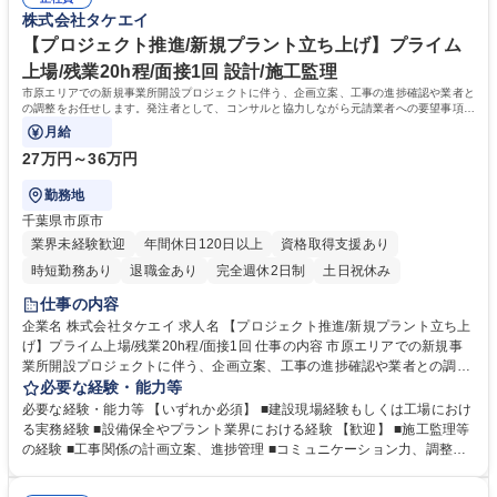
取引先への支払い処理等の事務作業 など 募集職種 【東京・港区/社内S
歴・資格 学歴：大学院 大学 高専 短大 専修学校 語学力： 資格：
株式会社タケエイ
E】★プライム上場グループ/年間休日124日/賞与4.0ヵ月分
【プロジェクト推進/新規プラント立ち上げ】プライム
上場/残業20h程/面接1回 設計/施工監理
市原エリアでの新規事業所開設プロジェクトに伴う、企画立案、工事の進捗確認や業者と
の調整をお任せします。発注者として、コンサルと協力しながら元請業者への要望事項の
伝達や折衝をおこないます。
月給
27万円～36万円
勤務地
千葉県市原市
業界未経験歓迎
年間休日120日以上
資格取得支援あり
時短勤務あり
退職金あり
完全週休2日制
土日祝休み
仕事の内容
企業名 株式会社タケエイ 求人名 【プロジェクト推進/新規プラント立ち上
げ】プライム上場/残業20h程/面接1回 仕事の内容 市原エリアでの新規事
業所開設プロジェクトに伴う、企画立案、工事の進捗確認や業者との調整
をお任せします。発注者として、コンサルと協力しながら元請業者への要
必要な経験・能力等
望事項の伝達や折衝をおこないます。 実際に工事状況を確認しながら工事
必要な経験・能力等 【いずれか必須】 ■建設現場経験もしくは工場におけ
内容に関する打ち合わせも実施いたします。※工事実務は含みません ■工
る実務経験 ■設備保全やプラント業界における経験 【歓迎】 ■施工監理等
場、プラント等の計画立案■元請け、コンサルとの工事内容の計画立案
の経験 ■工事関係の計画立案、進捗管理 ■コミュニケーション力、調整力
（要件伝達）■元請業者への工事進捗状況確認（現場確認） 【変更の範
学歴・資格 学歴：大学院 大学 高専 短大 専修学校 高校 語学力： 資格：第
囲：当社業務全般】 募集職種 【プロジェクト推進/新規プラント立ち上
一種運転免許普通自動車