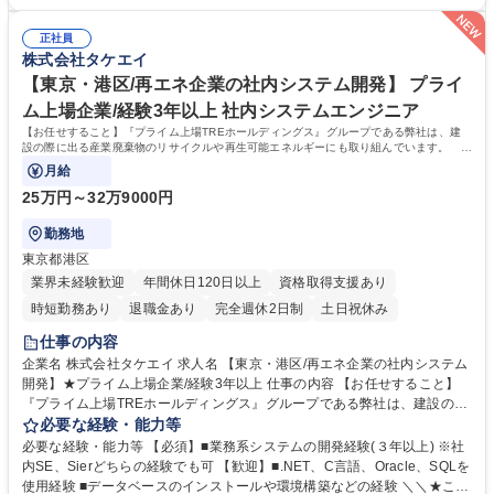
事での事務局運営 ＜将来的には経営層への内容説明、指示伝達、実行状況
ョンも発生したりと、多岐に渡るため、以下の要素を歓迎します！【歓
の管理もお任せいたします。＞ 募集職種 第二新卒可【管理会計/経営管
迎】■予算策定経験があれば優遇 ■協調性やコミュニケーション能力があ
理】プライム上場/再エネ・リサイクル事業を展開
正社員
る方■マルチタスクに抵抗がない方・学習意欲がある方■管理会計システム
株式会社タケエイ
導入など、業務改善に向けた施策にご興味をお持ちの方 学歴・資格 学
歴：大学院 大学 高専 短大 専修学校 高校 語学力： 資格：日商簿記検定2
【東京・港区/再エネ企業の社内システム開発】 プライ
級
ム上場企業/経験3年以上 社内システムエンジニア
【お任せすること】『プライム上場TREホールディングス』グループである弊社は、建
設の際に出る産業廃棄物のリサイクルや再生可能エネルギーにも取り組んでいます。 今
回は"社内基幹システム開発"をお任せ！
月給
25万円～32万9000円
勤務地
東京都港区
業界未経験歓迎
年間休日120日以上
資格取得支援あり
時短勤務あり
退職金あり
完全週休2日制
土日祝休み
仕事の内容
企業名 株式会社タケエイ 求人名 【東京・港区/再エネ企業の社内システム
開発】★プライム上場企業/経験3年以上 仕事の内容 【お任せすること】
『プライム上場TREホールディングス』グループである弊社は、建設の際
に出る産業廃棄物のリサイクルや再生可能エネルギーにも取り組んでいま
必要な経験・能力等
す。 今回は"社内基幹システム開発"をお任せ！ 【具体的には】■社内基幹
必要な経験・能力等 【必須】■業務系システムの開発経験(３年以上) ※社
システム(ORALCE/.net)改修プロジェクト参画 ・要件定義/設計/テストの
内SE、Sierどちらの経験でも可 【歓迎】■.NET、C言語、Oracle、SQLを
各フェーズで開発ベンダと調整／PJ推進 ・移行、教育、受入テスト等の
使用経験 ■データベースのインストールや環境構築などの経験 ＼＼★この