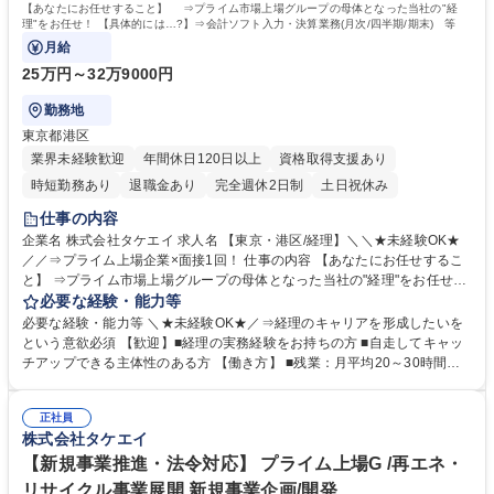
【あなたにお任せすること】 ⇒プライム市場上場グループの母体となった当社の"経
理"をお任せ！ 【具体的には…?】⇒会計ソフト入力・決算業務(月次/四半期/期末) 等
月給
25万円～32万9000円
勤務地
東京都港区
業界未経験歓迎
年間休日120日以上
資格取得支援あり
時短勤務あり
退職金あり
完全週休2日制
土日祝休み
仕事の内容
企業名 株式会社タケエイ 求人名 【東京・港区/経理】＼＼★未経験OK★
／／⇒プライム上場企業×面接1回！ 仕事の内容 【あなたにお任せするこ
と】 ⇒プライム市場上場グループの母体となった当社の"経理"をお任せ！
【具体的には…?】⇒会計ソフト入力・決算業務(月次/四半期/期末) 等
必要な経験・能力等
【将来的には…?】 ⇒年次決算や制度会計経理等も経験し、連結決算や開
必要な経験・能力等 ＼★未経験OK★／⇒経理のキャリアを形成したいを
示業務の経験も。 【入社後の流れ】 ⇒初日はPCのセットアップから始ま
という意欲必須 【歓迎】■経理の実務経験をお持ちの方 ■自走してキャッ
り、実務は先輩の横について少しずつ覚えていくので安心です！ 【使用ソ
チアップできる主体性のある方 【働き方】 ■残業：月平均20～30時間程
フト】■会計システム：GLOVIA iZ ■連結システム：GLOVIA GC※2026年
度。繁忙期には1日2～3時間程度。 ■年休124日 ⇒★今年の8～9月頃に、
12月よりDIVAへ移行予定 募集職種 【東京・港区/経理】＼＼★未経験OK
同じ港区のキレイなオフィスに移転予定！★ 【キャリアは】 ポストの空
★／／⇒プライム上場企業×面接1回！
正社員
きに関係なく、実力に応じて役職に着任できる組織形態です。 学歴・資格
株式会社タケエイ
学歴：大学院 大学 高専 短大 専修学校 高校 語学力： 資格：日商簿記検定
3級
【新規事業推進・法令対応】 プライム上場G /再エネ・
リサイクル事業展開 新規事業企画/開発