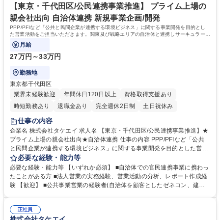
プライム上場企業★年休124日
なオフィスに移転予定！★ 学歴・資格 学歴：大学院 大学 高専 短大 専修
【東京・千代田区/公民連携事業推進】 プライム上場の
学校 高校 語学力： 資格：日商簿記検定3級
親会社出向 自治体連携 新規事業企画/開発
PPP/PFIなど「公共と民間企業が連携する環境ビジネス」に関する事業開発を目的とし
た営業活動をご担当いただきます。関東及び戦略エリアの自治体と連携しサーキュラーエ
コノミー実現に向けた事業開発をお任せ。
月給
27万円～33万円
勤務地
東京都千代田区
業界未経験歓迎
年間休日120日以上
資格取得支援あり
時短勤務あり
退職金あり
完全週休2日制
土日祝休み
仕事の内容
企業名 株式会社タケエイ 求人名 【東京・千代田区/公民連携事業推進】★
プライム上場の親会社出向★自治体連携 仕事の内容 PPP/PFIなど「公共
と民間企業が連携する環境ビジネス」に関する事業開発を目的とした営業
活動をご担当いただきます。関東及び戦略エリアの自治体と連携しサーキ
必要な経験・能力等
ュラーエコノミー実現に向けた事業開発をお任せ。 ■自治体・行政機関等
必要な経験・能力等 【いずれか必須】 ■自治体での官民連携事業に携わっ
へのヒアリングやフィードバック、プロジェクトメイキングを主体的にリ
たことがある方 ■法人営業の実務経験、営業活動の分析、レポート作成経
ード ■PPP/PFI事業の情報収集・案件発掘・人脈形成 ■環境政策および市
験 【歓迎】 ■公共事業営業の経験者(自治体を顧客としたゼネコン、建設
場動向の調査分析・公共の事業性調査対応、戦略・ビジネススキーム提案
コンサルなど) 【当社について】「総合環境企業」を目指し、環境関連事
■セミナー・委員会・加盟団体への参加、金融機関やパートナー企業との
業や再生可能エネルギー事業に注力しています。 2021年10月より当社と
連携や協業活動 募集職種 【東京・千代田区/公民連携事業推進】★プライ
正社員
リバーHD（現リバー株式会社）は経営統合をし、TREホールディングス
株式会社タケエイ
ム上場の親会社出向★自治体連携