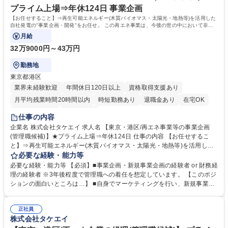
プライム上場⇒年休124日 事業企画
【お任せすること】⇒再生可能エネルギー(木質バイオマス・太陽光・地熱等)を活用した
自社発電の"事業企画・開発"をお任せ。 この再エネ事業は、今後の世の中において非常
に社会貢献性が高くやりがいがあります。
月給
32万9000円～43万円
勤務地
東京都港区
業界未経験歓迎
年間休日120日以上
資格取得支援あり
月平均残業時間20時間以内
時短勤務あり
退職金あり
在宅OK
完全週休2日制
土日祝休み
仕事の内容
企業名 株式会社タケエイ 求人名 【東京・港区/再エネ事業等の事業企画
(管理職候補)】★プライム上場⇒年休124日 仕事の内容 【お任せするこ
と】⇒再生可能エネルギー(木質バイオマス・太陽光・地熱等)を活用した
自社発電の"事業企画・開発"をお任せ。 この再エネ事業は、今後の世の中
必要な経験・能力等
において非常に社会貢献性が高くやりがいがあります。 【具体的には】⇒
必要な経験・能力等 【必須】■事業企画・新規事業企画の経験者 or 財務経
■行政・自治体との折衝/許認可取得 ■マーケティング ■再エネ事業の新規
理の経験者 ※3年後程度で管理職への着任を想定しています。 【このポジ
企画(例：建築で発生する資材によるバイオマス発電) ■事業計画・予算の
ションの面白いところは…】 ■自身でマーケティングを行い、新規事業を
策定と進捗管理（先輩がテンプレートを共有） 【関わる事業者】太陽光発
企画し、自治体や関係事業者を巻き込んで一つの再生可能エネルギーの新
電事業の場合⇒『太陽光パネルの設計会社』や許認可のやり取りをする
規事業を作り、売上もしっかりと構築する。 まさに起業をしたかのような
『自治体』『東京電力などの大手電力会社』等。 ★最初は管理職の先輩と
正社員
ワクワク感もあり、かつ脱炭素を掲げている世の中において、非常に社会
株式会社タケエイ
一緒になって、業務を徐々に覚えていきます★ 募集職種 【東京・港区/再
意義性の高いポジションであるところです。 学歴・資格 学歴：大学院 大