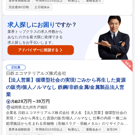
いるニッチな業界です。法律で設置が義務付けられているため、事業が安
業界未経験歓迎
年間休日120日以上
転勤なし
退職金あり
定しております。 公共施設や商業施設、学校、病院などに設置する「救助
完全週休2日制
土日祝休み
袋」の提案をお任せします。具体的には下記業務をお任せします。 ■取引
先との打ち合わせ ■現地調査・採寸、見積作成 ■設計担当へ図面依頼 ■工
場へ製造依頼 ■工事担当への引継ぎ／取付工事立ち会い ■消防検査・訓練
求人探し
お困り
に
ですか？
立ち会い 等 納品まで一貫してフォローします。 募集職種 【東京】営業/救
業界トップクラスの求人件数から
助袋の提案/ニッチな分野/安定×成長/ノルマ・新規開拓なし
あなたの力を最大限に発揮できる
求人探しをお手伝いします。
アドバイザーに相談する
正社員
日鉄エコマテリアルズ株式会社
【法人営業】循環型社会の実現!ごみから再生した資源
の販売/個人ノルマなし 鉄鋼/非鉄金属/金属製品法人営
業
28万円～39万円
月給
福岡県北九州市戸畑区
企業名 日鉄エコマテリアルズ株式会社 求人名 【法人営業】循環型社会の
実現！ごみから再生した資源の販売/個人ノルマなし 仕事の内容 一般ごみ
処理施設から生まれる溶融物（溶融スラグ・溶融メタル）のリサイクル事
業を担う営業。自治体･処理施設から溶融副産物を仕入れ、資材や原料と
業界未経験歓迎
年間休日120日以上
転勤なし
退職金あり
在宅OK
して企業へ販売することで、循環型社会の実現に貢献します。 【業務詳