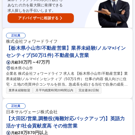
発のイベントなど多岐にわたり、一年を通じて常に新しい案件に携われる
あなたの力を最大限に発揮できる
面白さがあります。 募集職種 【静岡/イベント企画営業】既存・反響中心/
求人探しをお手伝いします。
ノルマ無
アドバイザーに相談する
正社員
株式会社フォワードライフ
【栃木県小山市/不動産営業】業界未経験/ノルマ×/イン
センティブ(50万/1件) 不動産個人営業
30万円～47万円
月給
栃木県小山市
企業名 株式会社フォワードライフ 求人名 【栃木県小山市/不動産営業】業
界未経験/ノルマ×/インセンティブ（50万/1件） 仕事の内容 個人向けに住
宅・土地の売買仲介コンサルを担当。急成長を続ける当社で自身の成長を
実感しながら、将来はお客様のライフプラン全般を総合的にサポートでき
業界未経験歓迎
月平均残業時間20時間以内
完全週休2日制
る希少価値の高い人材を目指せます。 【具体的な業務内容】 ■賃貸にお住
まいの方に対してマイホーム意識アンケートの取得、一戸建て・マンショ
ン・ローン商品等のご提案～商談をお任せいたします。 ■栃木県・茨城
正社員
県・群馬県で、要望に応じて社宅をご用意いたします。 ※泊まり込み等が
日本サルヴェージ株式会社
発生する場合有（費用：会社負担） 【教育体制】創業者社長＋先輩社員よ
【大田区/営業,調整役(海難対応バックアップ)】英語力
り充実した丁寧な指導がありますので安心して働いていただけます。 募集
活かす/社会貢献度高 その他営業
職種 【栃木県小山市/不動産営業】業界未経験/ノルマ×/インセンティブ（5
28万870円以上
月給
0万/1件）