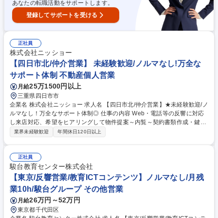
あなたの転職活動をサポートします。
登録してサポートを受ける
正社員
株式会社ニッショー
【四日市北/仲介営業】 未経験歓迎/ノルマなし!万全な
サポート体制 不動産個人営業
25万1500円以上
月給
三重県四日市市
企業名 株式会社ニッショー 求人名 【四日市北/仲介営業】★未経験歓迎/ノ
ルマなし！万全なサポート体制◎ 仕事の内容 Web・電話等の反響に対応
し来店対応、希望をヒアリングして物件提案～内覧～契約書類作成・鍵渡
しまで担当。管理業務は管理部門が担当。 専門知識は入社後に身につくた
業界未経験歓迎
年間休日120日以上
め未経験でも安心です。 成約率6割の完全反響営業。お問い合わせ対応→
来店予約→希望条件だけでなく会話から生活像を掘り下げ提案。 内覧では
周辺環境等の情報も案内。入居決定後は契約書類を作成し鍵をお渡し。空
正社員
き時間はWeb掲載物件の更新。 入社後1～2カ月は支店長・先輩が研修。
駿台教育センター株式会社
（業務内容の変更の範囲）当社業務全般 募集職種 【四日市北/仲介営業】
【東京/反響営業/教育ICTコンテンツ】ノルマなし/月残
★未経験歓迎/ノルマなし！万全なサポート体制◎
業10h/駿台グループ その他営業
26万円～52万円
月給
東京都千代田区