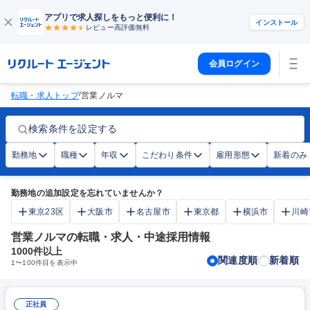
アプリで求人探しをもっと便利に！
インストール
レビュー高評価
無料
会員ログイン
/
転職・求人トップ
営業ノルマ
検索条件を設定する
勤務地
職種
年収
こだわり条件
雇用形態
新着のみ
勤務地の追加設定を忘れていませんか？
東京23区
大阪市
名古屋市
東京都
横浜市
川崎
営業ノルマの転職・求人・中途採用情報
1000
件以上
関連度順
新着順
1
〜
100
件目を表示中
正社員