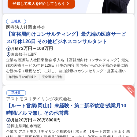
／個人ノルマ無し
登録して求人を紹介してもらう
正社員
医療法人社団東整会
【富裕層向けコンサルティング】最先端の医療サービ
ス/年休126日 その他ビジネスコンサルタント
72万円～108万円
月給
東京都千代田区
企業名 医療法人社団東整会 求人名 【富裕層向けコンサルティング】最先
端の医療サービス/年休126日 仕事の内容 国内外からのお子様の身長に悩
む親御様（母親など）に対し、自由診療のカウンセリング・提案を担いま
す。丁寧なヒアリングを通じて不安を解消し、最適な治療プランを提案す
年間休日120日以上
完全週休2日制
る役割です。 ・来院された親御様（母親等）への身長治療に関するコンサ
ルティング ・親御様が抱える不安や治療期間・予算等に関するヒアリング
の実施 ・身長データ解析・専門資料を用いた具体的な治療プランの提案・
正社員
成約 ・カウンセリングに付随する提案資料の作成、および数値データの管
アストモスリテイリング株式会社
理 ・公式ＬIＮE等を活用した、患者様（親御様）からの問い合わせ返信
【ルート営業(岡山)】未経験・第二新卒歓迎!残業月10
・将来的なメンバーの育成サポート、カウンセリングプロセスの改善 募集
時間/ノルマ無し その他営業
職種 【富裕層向けコンサルティング】最先端の医療サービス/年休126日
20万円～26万8000円
月給
岡山県岡山市南区
企業名 アストモスリテイリング株式会社 求人名 【ルート営業（岡山)】未