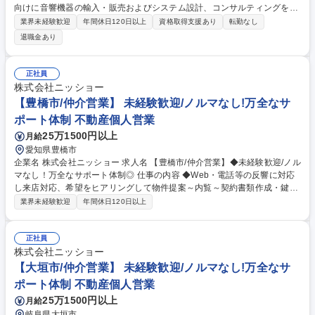
向けに音響機器の輸入・販売およびシステム設計、コンサルティングを行
っていただきます。ノルマはなく、既にお取引がある企業への提案になる
業界未経験歓迎
年間休日120日以上
資格取得支援あり
転勤なし
ため、長期的に関係性を構築したい方にピッタリです。 【営業スタイル】
退職金あり
■数字を追うことよりも、顧客の課題解決を最優先にできる環境です。
【具体的な業務内容】■海外製の先端放送システムを日本のラジオ局のニ
ーズに合わせてカスタマイズして提供します。■技術的な仕様決めは専任
正社員
の社内エンジニアが担当するため、提案や顧客フォローに専念できる環境
株式会社ニッショー
です。■海外メーカーとのやりとりや最新機器視察などのため、年に1回程
【豊橋市/仲介営業】 未経験歓迎/ノルマなし!万全なサ
度の海外出張が発生します。 募集職種 【放送音響営業】海外プロ機材の
ポート体制 不動産個人営業
知識を深めて成長！英語が得意な方歓迎
25万1500円以上
月給
愛知県豊橋市
企業名 株式会社ニッショー 求人名 【豊橋市/仲介営業】◆未経験歓迎/ノル
マなし！万全なサポート体制◎ 仕事の内容 ◆Web・電話等の反響に対応
し来店対応、希望をヒアリングして物件提案～内覧～契約書類作成・鍵渡
しまで担当。管理業務は管理部門が担当。 専門知識は入社後に身につくた
業界未経験歓迎
年間休日120日以上
め未経験でも安心です。 成約率6割の完全反響営業。お問い合わせ対応→
来店予約→希望条件だけでなく会話から生活像を掘り下げ提案。 内覧では
周辺環境等の情報も案内。入居決定後は契約書類を作成し鍵をお渡し。空
正社員
き時間はWeb掲載物件の更新。 入社後1～2カ月は支店長・先輩が研修。
株式会社ニッショー
（業務内容の変更の範囲）当社業務全般 募集職種 【豊橋市/仲介営業】◆
【大垣市/仲介営業】 未経験歓迎/ノルマなし!万全なサ
未経験歓迎/ノルマなし！万全なサポート体制◎
ポート体制 不動産個人営業
25万1500円以上
月給
岐阜県大垣市