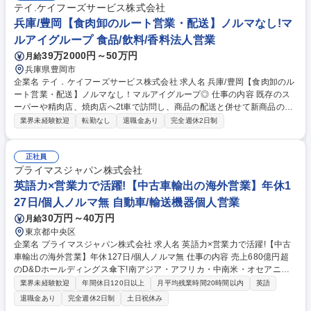
テイ.ケイフーズサービス株式会社
兵庫/豊岡【食肉卸のルート営業・配送】ノルマなし!マ
ルアイグループ 食品/飲料/香料法人営業
39万2000円～50万円
月給
兵庫県豊岡市
企業名 テイ．ケイフーズサービス株式会社 求人名 兵庫/豊岡【食肉卸のル
ート営業・配送】ノルマなし！マルアイグループ◎ 仕事の内容 既存のス
ーパーや精肉店、焼肉店へ2t車で訪問し、商品の配送と併せて新商品のご
案内や見積もり提示などの提案営業を行います。配送を通じて顧客と深い
業界未経験歓迎
転勤なし
退職金あり
完全週休2日制
関係性を築き、売上拡大を担う重要なポジションです。 プレイングマネー
ジャーとして、既存顧客（スーパー、精肉店等）へのルート営業および配
送をお任せします。 ・3t車での自社食肉製品の配送 ・配送時の注文伺
正社員
い、新商品の提案、見積もり提示 ・顧客ニーズのヒアリングと課題解決の
プライマスジャパン株式会社
提案 ※入社後は内勤（電話対応・商品管理）や先輩との同乗研修で、商品
英語力×営業力で活躍!【中古車輸出の海外営業】年休1
知識や関係構築のノウハウを丁寧に指導します。独り立ち後も手厚くフォ
27日/個人ノルマ無 自動車/輸送機器個人営業
ローする環境です。 募集職種 兵庫/豊岡【食肉卸のルート営業・配送】ノ
30万円～40万円
月給
ルマなし！マルアイグループ◎
東京都中央区
企業名 プライマスジャパン株式会社 求人名 英語力×営業力で活躍!【中古
車輸出の海外営業】年休127日/個人ノルマ無 仕事の内容 売上680億円超
のD&Dホールディングス傘下!南アジア・アフリカ・中南米・オセアニア
といった世界各国を中心に中古車輸出事業を展開する当社にて、中古車輸
業界未経験歓迎
年間休日120日以上
月平均残業時間20時間以内
英語
出の海外営業をお任せします。海外営業の経験は不問! 営業経験を活かし
退職金あり
完全週休2日制
土日祝休み
て海外とつながる仕事がしたい方、歓迎です。海外顧客とのやり取りは英