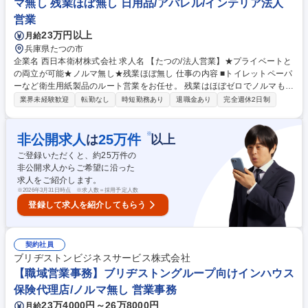
マ無し 残業ほぼ無し 日用品/アパレル/インテリア法人
響営業/教育ICTコンテンツ】ノルマなし/月残業10h/駿台グループ
営業
23万円以上
月給
兵庫県たつの市
企業名 西日本衛材株式会社 求人名 【たつの/法人営業】★プライベートと
の両立が可能★ノルマ無し★残業ほぼ無し 仕事の内容 ■トイレットペーパ
ーなど衛生用紙製品のルート営業をお任せ。 残業はほぼゼロでノルマもご
ざいませんので働きやすい環境です。 （取引先）大手量販店の本部や生
業界未経験歓迎
転勤なし
時短勤務あり
退職金あり
完全週休2日制
協、消費財卸売業者 ■顧客から回収した古紙を原料化して紙のリサイクル
を行う当社のシステムは、多くの企業、官公庁及び地方自治体に広く利用
されています。 【出張】担当エリアによってはほぼございませんが、基本
※
非公開求人
25
万件
は
以上
的に月2～3回程1泊2日程度の出張有。（担当エリア）関西～中四国の中
ご登録いただくと、約
25
万件の
でエリアを区分。 【働く環境】有給制度や産休・育休・時短制度も整いW
非公開求人からご希望に沿った
LB◎！また、現場を大切にする志向、意見が言いやすい風通しの良い社風
求人をご紹介します。
です! 募集職種 【たつの/法人営業】★プライベートとの両立が可能★ノル
※
2026年3月31日時点 ※求人数＝採用予定人数
マ無し★残業ほぼ無し
登録して求人を紹介してもらう
契約社員
ブリヂストンビジネスサービス株式会社
【職域営業事務】ブリヂストングループ向けインハウス
保険代理店/ノルマ無し 営業事務
23万4000円～26万8000円
月給