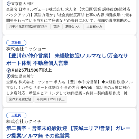
東京都大田区
企業名 日本サルヴェージ株式会社 求人名 【大田区/営業,調整役(海難対応
バックアップ)】英語力活かす/社会貢献度高◎ 仕事の内容 海難救助・海洋
開発を行っている当社にて座礁などの海難において、船舶や環境救助のた
めの関係者との調整や作業全体のコーディネートをお任せします。 【具体
月平均残業時間20時間以内
英語
退職金あり
土日祝休み
的な業務】■船会社などとの折衝・報告 ■救助費の折衝や協定・収支分析 ■
作業スタッフや船舶の手配・諸官庁との調整 ■国内外関係者との関係強化
■海難への緊急対応 ※ノルマはございません。英語力を活かせます。財産
正社員
救助や環境救助を通じて海運業を支える社会貢献度の高い仕事です。 ※現
株式会社ニッショー
地へ長期出張しての調整業務もありますが、基本は事務所デスクワークで
【豊川市/仲介営業】 未経験歓迎/ノルマなし!万全なサ
救助の実作業はございません。 募集職種 【大田区/営業,調整役(海難対応
ポート体制 不動産個人営業
バックアップ)】英語力活かす/社会貢献度高◎
25万1500円以上
月給
愛知県豊川市
企業名 株式会社ニッショー 求人名 【豊川市/仲介営業】◆未経験歓迎/ノル
マなし！万全なサポート体制◎ 仕事の内容 ◆Web・電話等の反響に対応
し来店対応、希望をヒアリングして物件提案～内覧～契約書類作成・鍵渡
しまで担当。管理業務は管理部門が担当。 専門知識は入社後に身につくた
業界未経験歓迎
年間休日120日以上
め未経験でも安心です。 成約率6割の完全反響営業。お問い合わせ対応→
来店予約→希望条件だけでなく会話から生活像を掘り下げ提案。 内覧では
周辺環境等の情報も案内。入居決定後は契約書類を作成し鍵をお渡し。空
正社員
き時間はWeb掲載物件の更新。 入社後1～2カ月は支店長・先輩が研修。
株式会社カクイチ
（業務内容の変更の範囲）当社業務全般 募集職種 【豊川市/仲介営業】◆
第二新卒・営業未経験歓迎 【茨城エリア/営業】ガレー
未経験歓迎/ノルマなし！万全なサポート体制◎
ジ提案/ノルマ無 その他営業