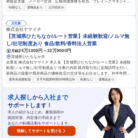
業販促支援、メーカー交渉、広報関連業務を担当。プレイングマネジャー
として、新規開拓、展示会の企画・運営、市場動向や話題商品の情報収
転勤なし
退職金あり
土日祝休み
集・発信を担います。 営業販促支援に加え、商品企画や広報活動を通じて
グループ全体の販売力向上を担います。 メーカーとの価格・条件交渉、新
規仕入先開拓、オリジナル商品の企画・開発、商品見本市の企画・運営、
正社員
販促物制作、市場動向・商品情報の収集・分析、社内報等による情報発信
株式会社ヤマイチ
を担当します。 部長を補佐し、組織運営も支援します。 募集職種 【業界
【茨城県ひたちなか/ルート営業】未経験歓迎/ノルマ無
最大手商社の販売支援部/副部長】転勤・残業なし・ノルマなし
し/社宅制度あり 食品/飲料/香料法人営業
24万1000円～32万9000円
月給
茨城県ひたちなか市
企業名 株式会社ヤマイチ 求人名 【茨城県ひたちなか/ルート営業】未経験
歓迎/ノルマ無し/社宅制度あり 仕事の内容 既存取引先に定期訪問を行い、
新商品の提案や既存商品の価格改定の交渉等をお任せします。約半年間は
上司や先輩の商談に同行し、業界知識や相場の読み方をじっくり学びま
業界未経験歓迎
月平均残業時間20時間以内
転勤なし
退職金あり
す。 【誰に】大手量販店本部のバイヤー/食品卸業者 【何を】しらすなど
の水産加工品 提案の自由度: 既存の形にとらわれず、新商品の提案や「ど
うすればもっと売れるか」という売り方のアイデアを形にしやすい環境で
求人探し
入社まで
から
す。 現在IPOを目指しており様々なことにチャレンジしやすく、今後の事
サポートします！
業拡大に向けて増員採用になります。 募集職種 【茨城県ひたちなか/ルー
ト営業】未経験歓迎/ノルマ無し/社宅制度あり
求人の紹介をはじめ、書類添削や
面談対策、内定後の手続きまで
あなたの転職活動をサポートします。
登録してサポートを受ける