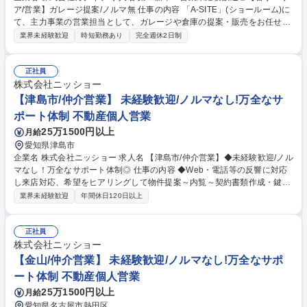
ア/営業】ガレージ提案/ノルマ無 仕事の内容 「A-SITE」(ショールーム)に
て、主力事業の営業担当として、ガレージや倉庫の提案・販売をお任せ。
全国のJAや農機具販売店等からのご紹介が中心のため、新規の飛び込み営
業界未経験歓迎
時短勤務あり
完全週休2日制
業は一切ありません。 【1日の流れ(例)】8:30 出社・現場調査先の図面確
認 → 10:00 代理店(JA)へ訪問・情報交換 → 13:00 施工現場の進捗・安全
確認 → 15:00 A-SITEにご来店されたお客様と商談 → 17:00 見積書作成・
正社員
事務処理 → 18:00退社 ★ノルマはなく目標数字を追うスタイルで、ペナ
株式会社ニッショー
ルティもないため安定して働けます。★製品の機能性だけでなく、雑誌掲
【津島市/仲介営業】 未経験歓迎/ノルマなし!万全なサ
載もされるデザイン性の高さが武器になります。 募集職種 第二新卒・営
ポート体制 不動産個人営業
業未経験歓迎◎【岩手エリア/営業】ガレージ提案/ノルマ無
25万1500円以上
月給
愛知県津島市
企業名 株式会社ニッショー 求人名 【津島市/仲介営業】◆未経験歓迎/ノル
マなし！万全なサポート体制◎ 仕事の内容 ◆Web・電話等の反響に対応
し来店対応、希望をヒアリングして物件提案～内覧～契約書類作成・鍵渡
しまで担当。管理業務は管理部門が担当。 専門知識は入社後に身につくた
業界未経験歓迎
年間休日120日以上
め未経験でも安心です。 成約率6割の完全反響営業。お問い合わせ対応→
来店予約→希望条件だけでなく会話から生活像を掘り下げ提案。 内覧では
周辺環境等の情報も案内。入居決定後は契約書類を作成し鍵をお渡し。空
正社員
き時間はWeb掲載物件の更新。 入社後1～2カ月は支店長・先輩が研修。
株式会社ニッショー
（業務内容の変更の範囲）当社業務全般 募集職種 【津島市/仲介営業】◆
【金山/仲介営業】 未経験歓迎/ノルマなし!万全なサポ
未経験歓迎/ノルマなし！万全なサポート体制◎
ート体制 不動産個人営業
25万1500円以上
月給
愛知県名古屋市熱田区