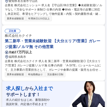
愛知県名古屋市守山区
企業名 株式会社ニッショー 求人名 【守山区/仲介営業】◆未経験歓迎/ノル
マなし！万全なサポート体制◎ 仕事の内容 ◆Web・電話等の反響に対応
し来店対応、希望をヒアリングして物件提案～内覧～契約書類作成・鍵渡
しまで担当。管理業務は管理部門が担当。 専門知識は入社後に身につくた
業界未経験歓迎
年間休日120日以上
め未経験でも安心です。 成約率6割の完全反響営業。お問い合わせ対応→
来店予約→希望条件だけでなく会話から生活像を掘り下げ提案。 内覧では
周辺環境等の情報も案内。入居決定後は契約書類を作成し鍵をお渡し。空
正社員
き時間はWeb掲載物件の更新。 入社後1～2カ月は支店長・先輩が研修。
株式会社カクイチ
（業務内容の変更の範囲）当社業務全般 募集職種 【守山区/仲介営業】◆
第二新卒・営業未経験歓迎 【大分エリア/営業】ガレー
未経験歓迎/ノルマなし！万全なサポート体制◎
ジ提案/ノルマ無 その他営業
27万円以上
月給
福岡県糸島市
企業名 株式会社カクイチ 求人名 第二新卒・営業未経験歓迎◎【大分エリ
ア/営業】ガレージ提案/ノルマ無 仕事の内容 「A-SITE」(ショールーム)に
て、主力事業の営業担当として、ガレージや倉庫の提案・販売をお任せ。
全国のJAや農機具販売店等からのご紹介が中心のため、新規の飛び込み営
業界未経験歓迎
時短勤務あり
完全週休2日制
業は一切ありません。 【1日の流れ(例)】8:30 出社・現場調査先の図面確
認 → 10:00 代理店(JA)へ訪問・情報交換 → 13:00 施工現場の進捗・安全
確認 → 15:00 A-SITEにご来店されたお客様と商談 → 17:00 見積書作成・
求人探し
入社まで
から
事務処理 → 18:00退社 ★ノルマはなく目標数字を追うスタイルで、ペナ
サポートします！
ルティもないため安定して働けます。★製品の機能性だけでなく、雑誌掲
載もされるデザイン性の高さが武器になります。 募集職種 第二新卒・営
求人の紹介をはじめ、書類添削や
業未経験歓迎◎【大分エリア/営業】ガレージ提案/ノルマ無
面談対策、内定後の手続きまで