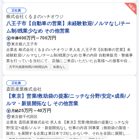
語が中心ですが、入社後に業務の流れを丁寧に学べる環境が整っています
【詳細】★まずは、既存社員のアシスタントからお任せ■海外顧客へのヒ
正社員
アリング・提案■海外エージェントとの連携・フォローアップ■中古車オー
株式会社くるまのハチオウジ
クションでの車両入札■海外マーケットの情報収集・分析■WEBサイトへ
八王子市【自動車の営業】未経験歓迎/ノルマなし/チー
の車両情報の掲載・更新■新規顧客開拓（将来的に） 募集職種 英語力×営
ム制/残業少なめ その他営業
業力で活躍!【中古車輸出の海外営業】年休127日/個人ノルマ無
400万円～700万円
年俸
東京都八王子市
企業名 株式会社くるまのハチオウジ 求人名 八王子市【自動車の営業】未
経験歓迎/ノルマなし/チーム制/残業少なめ 仕事の内容 自動車販売・整備事
業を行っている当社にて、店舗にご来店いただいたお客様への接客や自動
車の提案営業をお任せいたします。車の知識や営業経験がない方でも、手
月平均残業時間20時間以内
転勤なし
厚いサポート体制があるため安心して始められます。 ■ご来店されたお客
様への要望ヒアリングおよび最適なお車のご提案 ■ご契約手続きと必要書
類の作成（書き方なども丁寧に指導します） ■納車までのフォローアップ
正社員
業務 ■店舗での接客業務全般 ※先輩社員によるマンツーマンサポートがあ
斎田産業株式会社
り、基礎から着実に業務を習得できる環境が整っています。個人の営業ノ
【東京】営業/救助袋の提案/ニッチな分野/安定×成長/ノ
ルマはなく、チームで目標達成を目指します。【業務内容の変更範囲】当
ルマ・新規開拓なし その他営業
社の指定する業務 募集職種 八王子市【自動車の営業】未経験歓迎/ノルマ
25万円～40万円
月給
なし/チーム制/残業少なめ
東京都千代田区
企業名 斎田産業株式会社 求人名 【東京】営業/救助袋の提案/ニッチな分
野/安定×成長/ノルマ・新規開拓なし 仕事の内容 同事業（救助袋の製造・
販売）を展開する企業は東日本で2社しかない中、それを全国に展開して