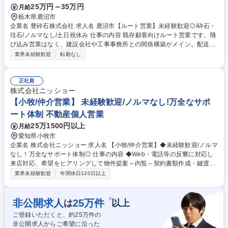
25万円～35万円
月給
ロー中心/残業10H以下/転勤,ノルマ無し
栃木県鹿沼市
企業名 豊砕石株式会社 求人名 鹿沼市【ルート営業】未経験歓迎◎/砕石・
珪石/ノルマなし/土日祝休み 仕事の内容 既存顧客向けルート営業です。飛
び込み営業はなく、建設会社や工事事務所との関係構築がメイン。配送ル
ート確認や現場監督との打ち合わせ、マニフェスト管理など幅広い業務を
業界未経験歓迎
転勤なし
担当します。ノルマなしです。 【具体的には】 ■建設会社や工事事務所と
の関係構築 ■砕石の配送ルートの確認 ■現場監督との数量・日程打ち合わ
せ ■産業廃棄物のマニフェスト管理、各種届出業務 【業務内容の変更範
正社員
囲】当社の指定する業務 募集職種 鹿沼市【ルート営業】未経験歓迎◎/砕
株式会社ニッショー
石・珪石/ノルマなし/土日祝休み
【小牧/仲介営業】 未経験歓迎/ノルマなし!万全なサポ
ート体制 不動産個人営業
25万1500円以上
月給
愛知県小牧市
企業名 株式会社ニッショー 求人名 【小牧/仲介営業】◆未経験歓迎/ノルマ
なし！万全なサポート体制◎ 仕事の内容 ◆Web・電話等の反響に対応し
来店対応、希望をヒアリングして物件提案～内覧～契約書類作成・鍵渡し
まで担当。管理業務は管理部門が担当。 専門知識は入社後に身につくため
業界未経験歓迎
年間休日120日以上
未経験でも安心です。 成約率6割の完全反響営業。お問い合わせ対応→来
店予約→希望条件だけでなく会話から生活像を掘り下げ提案。 内覧では周
辺環境等の情報も案内。入居決定後は契約書類を作成し鍵をお渡し。空き
※
非公開求人
25
万件
は
以上
時間はWeb掲載物件の更新。 入社後1～2カ月は支店長・先輩が研修。
ご登録いただくと、約
25
万件の
（業務内容の変更の範囲）当社業務全般 募集職種 【小牧/仲介営業】◆未
非公開求人からご希望に沿った
経験歓迎/ノルマなし！万全なサポート体制◎