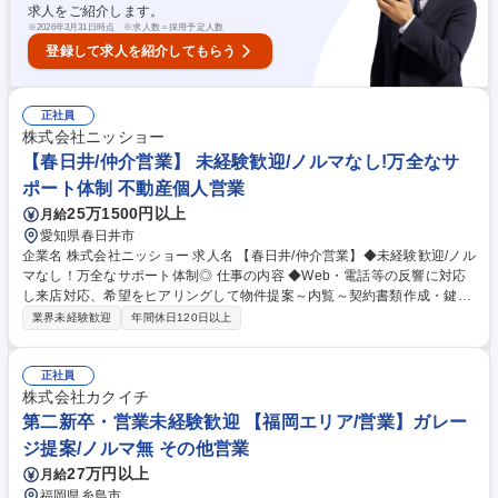
求人をご紹介します。
※
2026年3月31日時点 ※求人数＝採用予定人数
登録して求人を紹介してもらう
正社員
株式会社ニッショー
【春日井/仲介営業】 未経験歓迎/ノルマなし!万全なサ
ポート体制 不動産個人営業
25万1500円以上
月給
愛知県春日井市
企業名 株式会社ニッショー 求人名 【春日井/仲介営業】◆未経験歓迎/ノル
マなし！万全なサポート体制◎ 仕事の内容 ◆Web・電話等の反響に対応
し来店対応、希望をヒアリングして物件提案～内覧～契約書類作成・鍵渡
しまで担当。管理業務は管理部門が担当。 専門知識は入社後に身につくた
業界未経験歓迎
年間休日120日以上
め未経験でも安心です。 成約率6割の完全反響営業。お問い合わせ対応→
来店予約→希望条件だけでなく会話から生活像を掘り下げ提案。 内覧では
周辺環境等の情報も案内。入居決定後は契約書類を作成し鍵をお渡し。空
正社員
き時間はWeb掲載物件の更新。 入社後1～2カ月は支店長・先輩が研修。
株式会社カクイチ
（業務内容の変更の範囲）当社業務全般 募集職種 【春日井/仲介営業】◆
第二新卒・営業未経験歓迎 【福岡エリア/営業】ガレー
未経験歓迎/ノルマなし！万全なサポート体制◎
ジ提案/ノルマ無 その他営業
27万円以上
月給
福岡県糸島市