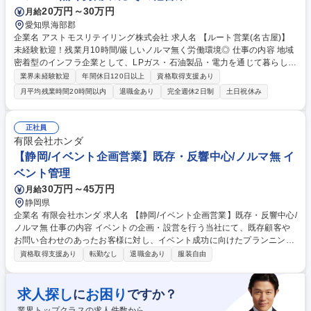
業未経験歓迎◎【千葉エリア/営業】ガレージ提案/ノルマ無
20万円～30万円
月給
愛知県海部郡
企業名 アストモスリテイリング株式会社 求人名 【ルート営業(名古屋)】
未経験歓迎！残業月10時間/厳しいノルマ無く労働環境◎ 仕事の内容 地域
密着型のインフラ企業として、LPガス・石油製品・電力を通じて暮らしを
支えています。ルート営業職は既存顧客（個人・法人）への保安業務や機
業界未経験歓迎
年間休日120日以上
資格取得支援あり
器点検を中心に担当。数字に追われず顧客に併せてカタログを使った 最新
月平均残業時間20時間以内
退職金あり
完全週休2日制
土日祝休み
機器やリフォーム提案も可能です 【詳細】■賃貸物件の入退去時立ち会
い、ガス開閉栓作業■ガス機器点検、保安業務■ガスメーター取り外し■最
新機器や水回りのリフォーム提案 ※建物の改変を伴う業務は含まない
正社員
【入社後の研修・サポート体制】業務知識や顧客対応は未経験から丁寧に
有限会社ホンダ
教育する体制が整っております。■入社後：約1ヵ月間の導入研修（各部署
【静岡/イベント企画営業】既存・反響中心/ノルマ無 イ
を経験）■配属後：最大半年間、専属メンターによるOJTを実施 募集職種
ベント管理
【ルート営業(名古屋)】未経験歓迎！残業月10時間/厳しいノルマ無く労働
環境◎
30万円～45万円
月給
静岡県
企業名 有限会社ホンダ 求人名 【静岡/イベント企画営業】既存・反響中心/
ノルマ無 仕事の内容 イベントの企画・設営を行う当社にて、既存顧客や
お問い合わせのあったお客様に対し、イベント成功に向けたプランニン
グ、機材・スタッフの手配などを行う営業職をお任せします。 顧客との打
資格取得支援あり
転勤なし
退職金あり
服装自由
ち合わせを通じてニーズ（規模、目的、予算）をヒアリングし、会場レイ
アウトや必要な什器、看板、スタッフ人数などを提案・見積もり作成しま
す。受注後は社内の施工部門へ詳細を引き継ぎ、当日の運営までサポート
求人探し
お困り
に
ですか？
します。 案件は毎年恒例のイベントだけでなく、学会や会議室の設営、単
業界トップクラスの求人件数から