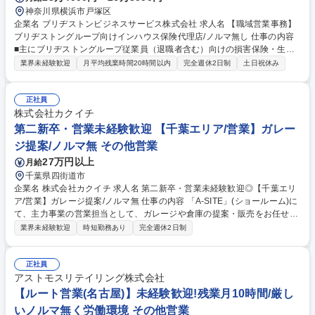
神奈川県横浜市戸塚区
企業名 ブリヂストンビジネスサービス株式会社 求人名 【職域営業事務】
ブリヂストングループ向けインハウス保険代理店/ノルマ無し 仕事の内容
■主にブリヂストングループ従業員（退職者含む）向けの損害保険・生命
保険の新規、更改、変更等の顧客対応、専門事務の損保業務全般をお任せ
業界未経験歓迎
月平均残業時間20時間以内
完全週休2日制
土日祝休み
します。自動車保険の団体扱を主に取り扱います。 ■お客様の来店対応、
問い合わせ対応（メール・電話）■お客様の保険更新案内などのご連絡・
ご説明■各種書類作成・計上業務■団体扱の給与控除業務等 【特徴】ノル
正社員
マ、飛び込み営業等は無く担当していただくお客さまへ向き合って業務を
株式会社カクイチ
していただくことが可能な環境です。完全週休2日制で営業活動のための
第二新卒・営業未経験歓迎 【千葉エリア/営業】ガレー
休日出勤も無く、毎月平均15ｈ程度の残業でワークライフバランスのとれ
ジ提案/ノルマ無 その他営業
た環境です。 募集職種 【職域営業事務】ブリヂストングループ向けイン
27万円以上
月給
ハウス保険代理店/ノルマ無し
千葉県四街道市
企業名 株式会社カクイチ 求人名 第二新卒・営業未経験歓迎◎【千葉エリ
ア/営業】ガレージ提案/ノルマ無 仕事の内容 「A-SITE」(ショールーム)に
て、主力事業の営業担当として、ガレージや倉庫の提案・販売をお任せ。
全国のJAや農機具販売店等からのご紹介が中心のため、新規の飛び込み営
業界未経験歓迎
時短勤務あり
完全週休2日制
業は一切ありません。 【1日の流れ(例)】8:30 出社・現場調査先の図面確
認 → 10:00 代理店(JA)へ訪問・情報交換 → 13:00 施工現場の進捗・安全
確認 → 15:00 A-SITEにご来店されたお客様と商談 → 17:00 見積書作成・
正社員
事務処理 → 18:00退社 ★ノルマはなく目標数字を追うスタイルで、ペナ
アストモスリテイリング株式会社
ルティもないため安定して働けます。★製品の機能性だけでなく、雑誌掲
【ルート営業(名古屋)】未経験歓迎!残業月10時間/厳し
載もされるデザイン性の高さが武器になります。 募集職種 第二新卒・営
いノルマ無く労働環境 その他営業