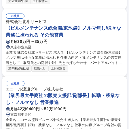
完全週休2日制
土日祝休み
細】 ■自治体及び処理施設からの仕入れ業務■溶融物の産出量確認・管理■
建設会社や精錬会社など既存顧客への提案営業■新規顧客の開拓および販
路拡大■顧客との価格交渉・契約業務■受発注管理、物流・配送手配 【募
正社員
集背景】事業領域拡大と営業体制強化のため。20年以上にわたり安定成長
株式会社北斗サービス
を続けており、近年は売上･利益ともに大きく拡大。 募集職種 【法人営
【ビルメンテナンス総合職/東池袋】ノルマ無し/様々な
業】循環型社会の実現！ごみから再生した資源の販売/個人ノルマなし
業務に携われる その他営業
30万円～35万円
月給
東京都豊島区
企業名 株式会社北斗サービス 求人名 【ビルメンテナンス総合職/東池袋】
ノルマ無し/様々な業務に携われる 仕事の内容 ビルメンテナンスの営業担
当として、取引先との商談や外注先との打ち合わせ、パートアルバイトの
管理等をお任せします。新規案件は、既存取引先からの紹介が多いため、
業界未経験歓迎
転勤なし
土日祝休み
既存の案件に注力いただくことになります。 【具体的な業務内容】 ビル
メンテナンスの営業として多岐にわたる業務を担当いただきます。主な取
引先としては、自社より規模の大きい同業他社、学校、官公庁等。既存の
正社員
取引先への見積書作成、外注業者の手配、オフィスビル・学校等ビル管理
エコール流通グループ株式会社
における日常業務・定期業務の運営管理など現場管理を行います。また自
【業界最大手商社の販売支援部/副部長】転勤・残業な
担当現場で働く方の面接や入社後の指導も併せて担当します。 募集職種
し・ノルマなし 営業推進
【ビルメンテナンス総合職/東池袋】ノルマ無し/様々な業務に携われる
42万9400円～52万1900円
月給
東京都中央区
企業名 エコール流通グループ株式会社 求人名 【業界最大手商社の販売支
援部/副部長】転勤・残業なし・ノルマなし 仕事の内容 グループ各社の営