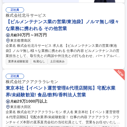
正社員
株式会社北斗サービス
【ビルメンテナンス業の営業/東池袋】ノルマ無し/様々
な業務に携われる その他営業
30万円～35万円
月給
東京都豊島区
企業名 株式会社北斗サービス 求人名 【ビルメンテナンス業の営業/東池
袋】ノルマ無し/様々な業務に携われる 仕事の内容 ビルメンテナンスの営
業担当として、取引先との商談や外注先との打ち合わせ、パートアルバイ
トの管理等をお任せします。新規案件は、既存取引先からの紹介が多いた
業界未経験歓迎
転勤なし
土日祝休み
め、既存の案件に注力いただくことになります。 【具体的な業務内容】
ビルメンテナンスの営業として多岐にわたる業務を担当いただきます。主
な取引先としては、自社より規模の大きい同業他社、学校、官公庁等。既
正社員
存の取引先への見積書作成、外注業者の手配、オフィスビル・学校等ビル
株式会社アクアクララレモン
管理における日常業務・定期業務の運営管理など現場管理を行います。ま
東京本社【イベント運営管理&代理店開拓】宅配水業
た自担当現場で働く方の面接や入社後の指導も併せて担当します。 募集職
界/未経験歓迎! 食品/飲料/香料法人営業
種 【ビルメンテナンス業の営業/東池袋】ノルマ無し/様々な業務に携われ
29万1000円以上
月給
る
東京都大田区
企業名 株式会社アクアクララレモン 求人名 東京本社【イベント運営管理
＆代理店開拓】宅配水業界/未経験歓迎！ 仕事の内容 アクアクララ・フラ
ンチャイズ本部の直系直売会社の当社社員として、営業をお任せいたしま