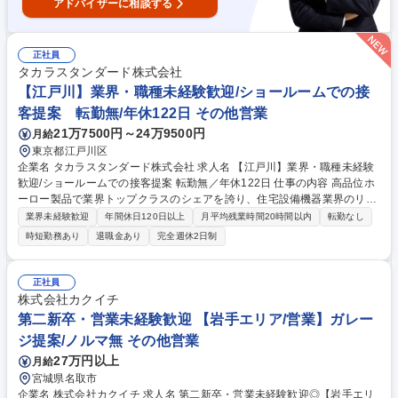
アドバイザーに相談する
正社員
タカラスタンダード株式会社
【江戸川】業界・職種未経験歓迎/ショールームでの接
客提案 転勤無/年休122日 その他営業
21万7500円～24万9500円
月給
東京都江戸川区
企業名 タカラスタンダード株式会社 求人名 【江戸川】業界・職種未経験
歓迎/ショールームでの接客提案 転勤無／年休122日 仕事の内容 高品位ホ
ーロー製品で業界トップクラスのシェアを誇り、住宅設備機器業界のリー
ディングカンパニーである当社にて、住宅設備機器のショールームへ来場
業界未経験歓迎
年間休日120日以上
月平均残業時間20時間以内
転勤なし
されたお客様の対応・販売促進などをお任せいたします。 ■カタログ、タ
時短勤務あり
退職金あり
完全週休2日制
ブレット端末などを利用しての商品のご案内■お客様のご要望のヒアリン
グ、製品のご紹介およびご提案、見積作成など■タブレットPCを使用した
商品及び事例紹介■イメージ図作成、ワードやエクセルを使った簡単な事
正社員
務作業■電話対応、カタログの整理や補充、展示のプラン作成 など ※一般
株式会社カクイチ
のお客様のアテンド業務中心になり、平日3～4組、土日祝：4～6組をご
第二新卒・営業未経験歓迎 【岩手エリア/営業】ガレー
対応します（ノルマはありません） 募集職種 【江戸川】業界・職種未経
ジ提案/ノルマ無 その他営業
験歓迎/ショールームでの接客提案 転勤無／年休122日
27万円以上
月給
宮城県名取市
企業名 株式会社カクイチ 求人名 第二新卒・営業未経験歓迎◎【岩手エリ