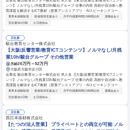
企業名 駿台教育センター株式会社 求人名 【東京/反響営業/教育ICTコンテ
ンツ】ノルマなし/月残業10h/駿台グループ 仕事の内容 高校や自治体へ教
育課題を解決するICT教材（授業アシストアプリ・AIスピーキングコーチ
等）を提案します。9割のお客様が紹介経由。個人ノルマ無、単なる物売
業界未経験歓迎
資格取得支援あり
月平均残業時間20時間以内
退職金あり
りではなく、教育現場の課題解決に貢献できる仕事です ■既存顧客への定
完全週休2日制
土日祝休み
期訪問、活用状況のフォロー■新規顧客ヒアリング ■最適なICT教材（動
画・学習管理システム等）のプレゼン（30～50人規模）※契約実務は別
担当が対応。導入後のフォローも行います。 ※1日1社程度の商談で週の
正社員
半分は外出、ZOOMでのアポも多く効率的です。【やりがい】授業外の負
駿台教育センター株式会社
担が多い先生方の業務削減や全国の教育格差解消等、教育現場の課題解決
【大阪/反響営業/教育ICTコンテンツ】ノルマなし/月残
に直接貢献できる社会的意義が非常に高い仕事です。 募集職種 【東京/反
業10h/駿台グループ その他営業
響営業/教育ICTコンテンツ】ノルマなし/月残業10h/駿台グループ
26万円～52万円
月給
大阪府大阪市淀川区
企業名 駿台教育センター株式会社 求人名 【大阪/反響営業/教育ICTコンテ
ンツ】ノルマなし/月残業10h/駿台グループ 仕事の内容 高校や自治体へ教
育課題を解決するICT教材（授業アシストアプリ・AIスピーキングコーチ
等）を提案します。9割のお客様が紹介経由。個人ノルマ無、単なる物売
業界未経験歓迎
資格取得支援あり
月平均残業時間20時間以内
退職金あり
りではなく、教育現場の課題解決に貢献できる仕事です ■既存顧客への定
完全週休2日制
土日祝休み
期訪問、活用状況のフォロー■新規顧客ヒアリング ■最適なICT教材（動
画・学習管理システム等）のプレゼン（30～50人規模）※契約実務は別
担当が対応。導入後のフォローも行います。 ※1日1社程度の商談で週の
正社員
半分は外出、ZOOMでのアポも多く効率的です。【やりがい】授業外の負
西日本衛材株式会社
担が多い先生方の業務削減や全国の教育格差解消等、教育現場の課題解決
【たつの/法人営業】 プライベートとの両立が可能 ノル
に直接貢献できる社会的意義が非常に高い仕事です。 募集職種 【大阪/反