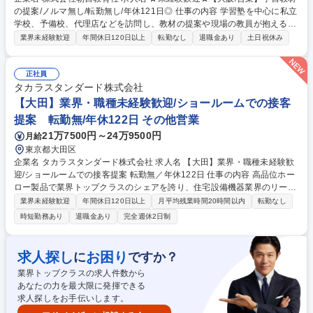
の提案/ノルマ無し/転勤無し/年休121日◎ 仕事の内容 学習塾を中心に私立
学校、予備校、代理店などを訪問し、教材の提案や現場の教員が抱える課
題への最適な解決方法を導くサポート業務をお任せします。育成体制も充
業界未経験歓迎
年間休日120日以上
転勤なし
退職金あり
土日祝休み
実しており、安心して働ける環境です◎ 教材のご提案から、検品、発送ま
で多岐に渡る業務をお任せいたします。 顧客ごと、そして生徒一人ひとり
の課題に向き合い、最適な教材や学習支援ツールを提案。コロナ以降、デ
正社員
ジタル教材の需要も急増しており、幅広い選択肢の中から提案力・課題解
タカラスタンダード株式会社
決力を磨ける環境です。 営業ノルマがないため、顧客の悩みに真っすぐ向
【大田】業界・職種未経験歓迎/ショールームでの接客
き合える課題解決型の営業スタイルです。 募集職種 ★未経験歓迎★【大
提案 転勤無/年休122日 その他営業
阪/営業】学習教材の提案/ノルマ無し/転勤無し/年休121日◎
21万7500円～24万9500円
月給
東京都大田区
企業名 タカラスタンダード株式会社 求人名 【大田】業界・職種未経験歓
迎/ショールームでの接客提案 転勤無／年休122日 仕事の内容 高品位ホー
ロー製品で業界トップクラスのシェアを誇り、住宅設備機器業界のリーデ
ィングカンパニーである当社にて、住宅設備機器のショールームへ来場さ
業界未経験歓迎
年間休日120日以上
月平均残業時間20時間以内
転勤なし
れたお客様の対応・販売促進などをお任せいたします。 ■カタログ、タブ
時短勤務あり
退職金あり
完全週休2日制
レット端末などを利用しての商品のご案内■お客様のご要望のヒアリン
グ、製品のご紹介およびご提案、見積作成など■タブレットPCを使用した
商品及び事例紹介■イメージ図作成、ワードやエクセルを使った簡単な事
求人探し
お困り
に
ですか？
務作業■電話対応、カタログの整理や補充、展示のプラン作成 など ※一般
業界トップクラスの求人件数から
のお客様のアテンド業務中心になり、平日3～4組、土日祝：4～6組をご
あなたの力を最大限に発揮できる
対応します（ノルマはありません） 募集職種 【大田】業界・職種未経験
求人探しをお手伝いします。
歓迎/ショールームでの接客提案 転勤無／年休122日