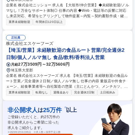
企業名 株式会社ニッショー 求人名 【大垣市/仲介営業】◆未経験歓迎/ノル
マなし！万全なサポート体制◎ 仕事の内容 ◆Web・電話等の反響に対応
し来店対応、希望をヒアリングして物件提案～内覧～契約書類作成・鍵渡
しまで担当。管理業務は管理部門が担当。 専門知識は入社後に身につくた
業界未経験歓迎
年間休日120日以上
め未経験でも安心です。 成約率6割の完全反響営業。お問い合わせ対応→
来店予約→希望条件だけでなく会話から生活像を掘り下げ提案。 内覧では
周辺環境等の情報も案内。入居決定後は契約書類を作成し鍵をお渡し。空
正社員
き時間はWeb掲載物件の更新。 入社後1～2カ月は支店長・先輩が研修。
株式会社エスケーフーズ
（業務内容の変更の範囲）当社業務全般 募集職種 【大垣市/仲介営業】◆
【埼玉/営業】未経験歓迎の食品ルート営業/完全週休2
未経験歓迎/ノルマなし！万全なサポート体制◎
日制/個人ノルマ無し 食品/飲料/香料法人営業
27万3509円～32万5606円
月給
埼玉県大里郡
企業名 株式会社エスケーフーズ 求人名 【埼玉/営業】未経験歓迎の食品ル
ート営業／完全週休２日制／個人ノルマ無し 仕事の内容 量販店や外食チ
ェーン、給食事業者等へ自社製造の惣菜（主にとんかつ、メンチカツ、ハ
ンバーグ等）をご提案するルート営業。既存のお客様を 中心に、関東エリ
業界未経験歓迎
転勤なし
退職金あり
完全週休2日制
土日祝休み
アを中心に担当いただきます。【変更範囲：変更なし】 ★先輩社員との同
行からスタートし基礎から学べるルート営業 ★スーパー等既存顧客への定
期訪問と丁寧なヒアリング ★各店舗の客層に合わせた自社商品のピックア
※
非公開求人
25
万件
は
以上
ップとご案内 ★受注時の社内製造部門との細やかな生産調整と確実な納期
ご登録いただくと、約
25
万件の
管理 ★お客様の心に寄り添い中長期的な信頼関係を築き上げる温かいフォ
非公開求人からご希望に沿った
ロー ※異業種からの転職者も活躍しています！＜既存顧客のみノルマ無し
求人をご紹介します。
＞ 募集職種 【埼玉/営業】未経験歓迎の食品ルート営業／完全週休２日制
※
2026年3月31日時点 ※求人数＝採用予定人数