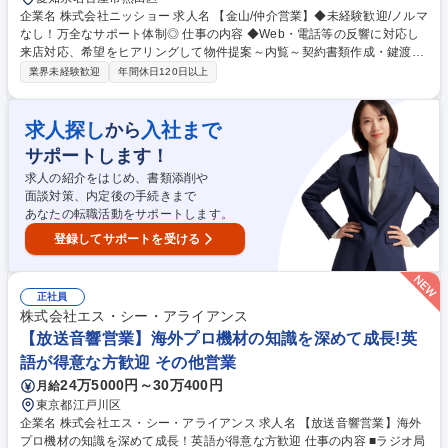
企業名 株式会社ニッショー 求人名 【金山/仲介営業】◆未経験歓迎/ノルマ
なし！万全なサポート体制◎ 仕事の内容 ◆Web・電話等の反響に対応し
来店対応、希望をヒアリングして物件提案～内覧～契約書類作成・鍵渡し
まで担当。管理業務は管理部門が担当。 専門知識は入社後に身につくため
業界未経験歓迎
年間休日120日以上
未経験でも安心です。 成約率6割の完全反響営業。お問い合わせ対応→来
店予約→希望条件だけでなく会話から生活像を掘り下げ提案。 内覧では周
辺環境等の情報も案内。入居決定後は契約書類を作成し鍵をお渡し。空き
求人探し
入社まで
から
時間はWeb掲載物件の更新。 入社後1～2カ月は支店長・先輩が研修。
サポートします！
（業務内容の変更の範囲）当社業務全般 募集職種 【金山/仲介営業】◆未
経験歓迎/ノルマなし！万全なサポート体制◎
求人の紹介をはじめ、書類添削や
面談対策、内定後の手続きまで
あなたの転職活動をサポートします。
登録してサポートを受ける
正社員
株式会社エス・シー・アライアンス
【放送音響営業】海外プロ機材の知識を深めて成長!英
語が得意な方歓迎 その他営業
24万5000円～30万400円
月給
東京都江戸川区
企業名 株式会社エス・シー・アライアンス 求人名 【放送音響営業】海外
プロ機材の知識を深めて成長！英語が得意な方歓迎 仕事の内容 ■ラジオ局