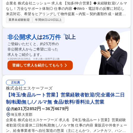
企業名 株式会社ニッショー 求人名 【知多/仲介営業】◆未経験歓迎/ノルマ
なし！万全なサポート体制◎ 仕事の内容 ◆Web・電話等の反響に対応し
来店対応、希望をヒアリングして物件提案～内覧～契約書類作成・鍵渡し
まで担当。管理業務は管理部門が担当。 専門知識は入社後に身につくため
業界未経験歓迎
年間休日120日以上
未経験でも安心です。 成約率6割の完全反響営業。お問い合わせ対応→来
店予約→希望条件だけでなく会話から生活像を掘り下げ提案。 内覧では周
辺環境等の情報も案内。入居決定後は契約書類を作成し鍵をお渡し。空き
※
非公開求人
25
万件
は
以上
時間はWeb掲載物件の更新。 入社後1～2カ月は支店長・先輩が研修。
ご登録いただくと、約
25
万件の
（業務内容の変更の範囲）当社業務全般 募集職種 【知多/仲介営業】◆未
非公開求人からご希望に沿った
経験歓迎/ノルマなし！万全なサポート体制◎
求人をご紹介します。
※
2026年3月31日時点 ※求人数＝採用予定人数
登録して求人を紹介してもらう
正社員
株式会社エスケーフーズ
【埼玉/食品ルート営業】営業経験者歓迎/完全週休二日
制/転勤無し/ノルマ無 食品/飲料/香料法人営業
31万2852円～36万4679円
月給
埼玉県大里郡
企業名 株式会社エスケーフーズ 求人名 【埼玉/食品ルート営業】営業経験
者歓迎/完全週休二日制/転勤無し/ノルマ無 仕事の内容 量販店や外食チェー
ン、給食事業者等へ自社製造の惣菜（主にとんかつ、メンチカツ、ハンバ