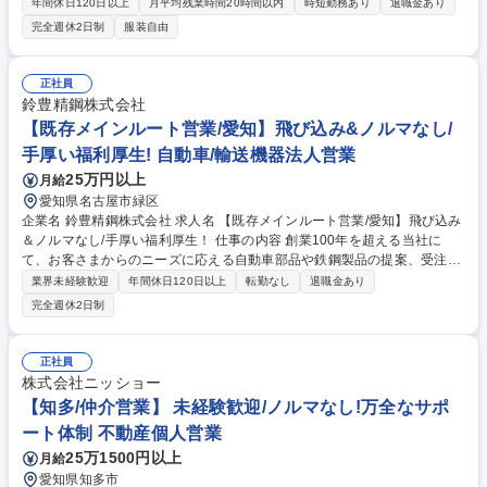
す。【業務内容】■提案営業■催事(試飲会イベント)の運営管理■協力企業
年間休日120日以上
月平均残業時間20時間以内
時短勤務あり
退職金あり
との企画･実行■代理店開拓 【業務詳細】■アクアクララの利用希望者を紹
完全週休2日制
服装自由
介してい頂く代理店の開発と契約活動：提案書・企画書の作成等■自社の
ウォーターサーバーなどに関するご提案、ご案内、問い合わせ対応■大型
商業施設・ショッピングモール、子育て中の方を対象にしたイベントの運
正社員
営管理 【変更範囲：当社が定める業務】 募集職種 東京本社【イベント運
鈴豊精鋼株式会社
営管理＆代理店開拓】宅配水業界/未経験歓迎！
【既存メインルート営業/愛知】飛び込み&ノルマなし/
手厚い福利厚生! 自動車/輸送機器法人営業
25万円以上
月給
愛知県名古屋市緑区
企業名 鈴豊精鋼株式会社 求人名 【既存メインルート営業/愛知】飛び込み
＆ノルマなし/手厚い福利厚生！ 仕事の内容 創業100年を超える当社に
て、お客さまからのニーズに応える自動車部品や鉄鋼製品の提案、受注、
納品までのスケジュール管理をお任せいたします。既存顧客がメインで、
業界未経験歓迎
年間休日120日以上
転勤なし
退職金あり
飛び込み営業やノルマは一切ありません。 【具体的な業務詳細】 ■注文書
完全週休2日制
の管理 ■納期等のスケジュール調整・管理 ■材料の仕入れ全般 など お客さ
まの要望に応えるためにイチから企画提案をしたり、社内の設計・バイヤ
ーと協力してオーダーメイドで製品を製造したり...と顧客との取引を通じ
正社員
「売る」だけでない高いスキルを身につけ成長することができます。 募集
株式会社ニッショー
職種 【既存メインルート営業/愛知】飛び込み＆ノルマなし/手厚い福利厚
【知多/仲介営業】 未経験歓迎/ノルマなし!万全なサポ
生！
ート体制 不動産個人営業
25万1500円以上
月給
愛知県知多市