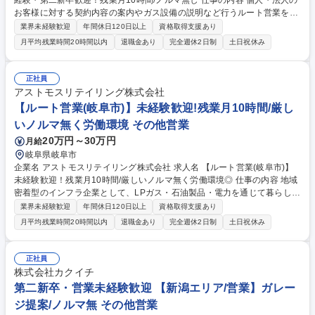
経験・第二新卒歓迎！残業月10時間/ノルマ無し 仕事の内容 個人・法人の
お客様に対する契約内容の案内やガス設備の説明など行うルート営業をお
任せします。未経験でも充実の教育体制で専門スキルの習得可能。※ガス
業界未経験歓迎
年間休日120日以上
資格取得支援あり
ボンベの運送や設置業務はございません。 ★ノルマに追われない★…既存
月平均残業時間20時間以内
退職金あり
完全週休2日制
土日祝休み
中心のルート営業で、押し売りや個人ノルマに追われることはありませ
ん。 ★働きやすい社風★…残業月10時間～20時間程度/10年20年と働き続
けるスタッフも多く、「定着率90％」を誇ります。有給休暇の取得も奨励
正社員
しています。 ★専門スキルを習得★…定期的な勉強会や講習会を実施。入
アストモスリテイリング株式会社
社2年目以降は会社負担で国家資格「高圧ガス第二種販売主任者」の取得
【ルート営業(岐阜市)】未経験歓迎!残業月10時間/厳し
を支援 募集職種 【ルート営業（岡山)】未経験・第二新卒歓迎！残業月10
いノルマ無く労働環境 その他営業
時間/ノルマ無し
20万円～30万円
月給
岐阜県岐阜市
企業名 アストモスリテイリング株式会社 求人名 【ルート営業(岐阜市)】
未経験歓迎！残業月10時間/厳しいノルマ無く労働環境◎ 仕事の内容 地域
密着型のインフラ企業として、LPガス・石油製品・電力を通じて暮らしを
支えています。ルート営業職は既存顧客（個人・法人）への保安業務や機
業界未経験歓迎
年間休日120日以上
資格取得支援あり
器点検を中心に担当。数字に追われず顧客に併せてカタログを使った 最新
月平均残業時間20時間以内
退職金あり
完全週休2日制
土日祝休み
機器やリフォーム提案も可能です 【詳細】■賃貸物件の入退去時立ち会
い、ガス開閉栓作業■ガス機器点検、保安業務■ガスメーター取り外し■最
新機器や水回りのリフォーム提案 ※建物の改変を伴う業務は含まない
正社員
【入社後の研修・サポート体制】業務知識や顧客対応は未経験から丁寧に
株式会社カクイチ
教育する体制が整っております。■入社後：約1ヵ月間の導入研修（各部署
第二新卒・営業未経験歓迎 【新潟エリア/営業】ガレー
を経験）■配属後：最大半年間、専属メンターによるOJTを実施 募集職種
ジ提案/ノルマ無 その他営業
【ルート営業(岐阜市)】未経験歓迎！残業月10時間/厳しいノルマ無く労働