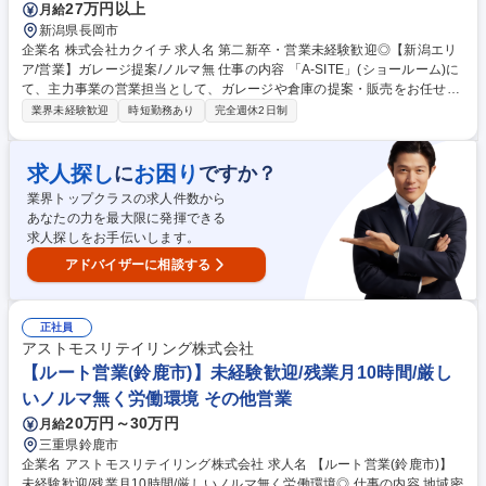
環境◎
27万円以上
月給
新潟県長岡市
企業名 株式会社カクイチ 求人名 第二新卒・営業未経験歓迎◎【新潟エリ
ア/営業】ガレージ提案/ノルマ無 仕事の内容 「A-SITE」(ショールーム)に
て、主力事業の営業担当として、ガレージや倉庫の提案・販売をお任せ。
全国のJAや農機具販売店等からのご紹介が中心のため、新規の飛び込み営
業界未経験歓迎
時短勤務あり
完全週休2日制
業は一切ありません。 【1日の流れ(例)】8:30 出社・現場調査先の図面確
認 → 10:00 代理店(JA)へ訪問・情報交換 → 13:00 施工現場の進捗・安全
確認 → 15:00 A-SITEにご来店されたお客様と商談 → 17:00 見積書作成・
求人探し
お困り
に
ですか？
事務処理 → 18:00退社 ★ノルマはなく目標数字を追うスタイルで、ペナ
業界トップクラスの求人件数から
ルティもないため安定して働けます。★製品の機能性だけでなく、雑誌掲
あなたの力を最大限に発揮できる
載もされるデザイン性の高さが武器になります。 募集職種 第二新卒・営
求人探しをお手伝いします。
業未経験歓迎◎【新潟エリア/営業】ガレージ提案/ノルマ無
アドバイザーに相談する
正社員
アストモスリテイリング株式会社
【ルート営業(鈴鹿市)】未経験歓迎/残業月10時間/厳し
いノルマ無く労働環境 その他営業
20万円～30万円
月給
三重県鈴鹿市
企業名 アストモスリテイリング株式会社 求人名 【ルート営業(鈴鹿市)】
未経験歓迎/残業月10時間/厳しいノルマ無く労働環境◎ 仕事の内容 地域密