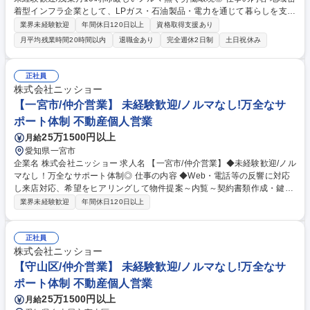
着型インフラ企業として、LPガス・石油製品・電力を通じて暮らしを支え
ています。ルート営業職は既存顧客（個人・法人）への保安業務や機器点
業界未経験歓迎
年間休日120日以上
資格取得支援あり
検を中心に担当。数字に追われず顧客に併せてカタログを使った 最新機器
月平均残業時間20時間以内
退職金あり
完全週休2日制
土日祝休み
やリフォーム提案も可能です 【詳細】■賃貸物件の入退去時立ち会い、ガ
ス開閉栓作業■ガス機器点検、保安業務■ガスメーター取り外し■最新機器
や水回りのリフォーム提案 ※建物の改変を伴う業務は含まない 【入社後
正社員
の研修・サポート体制】業務知識や顧客対応は未経験から丁寧に教育する
株式会社ニッショー
体制が整っております。■入社後：約1ヵ月間の導入研修（各部署を経験）
【一宮市/仲介営業】 未経験歓迎/ノルマなし!万全なサ
■配属後：最大半年間、専属メンターによるOJTを実施 募集職種 【ルート
ポート体制 不動産個人営業
営業(鈴鹿市)】未経験歓迎/残業月10時間/厳しいノルマ無く労働環境◎
25万1500円以上
月給
愛知県一宮市
企業名 株式会社ニッショー 求人名 【一宮市/仲介営業】◆未経験歓迎/ノル
マなし！万全なサポート体制◎ 仕事の内容 ◆Web・電話等の反響に対応
し来店対応、希望をヒアリングして物件提案～内覧～契約書類作成・鍵渡
しまで担当。管理業務は管理部門が担当。 専門知識は入社後に身につくた
業界未経験歓迎
年間休日120日以上
め未経験でも安心です。 成約率6割の完全反響営業。お問い合わせ対応→
来店予約→希望条件だけでなく会話から生活像を掘り下げ提案。 内覧では
周辺環境等の情報も案内。入居決定後は契約書類を作成し鍵をお渡し。空
正社員
き時間はWeb掲載物件の更新。 入社後1～2カ月は支店長・先輩が研修。
株式会社ニッショー
（業務内容の変更の範囲）当社業務全般 募集職種 【一宮市/仲介営業】◆
【守山区/仲介営業】 未経験歓迎/ノルマなし!万全なサ
未経験歓迎/ノルマなし！万全なサポート体制◎
ポート体制 不動産個人営業
25万1500円以上
月給