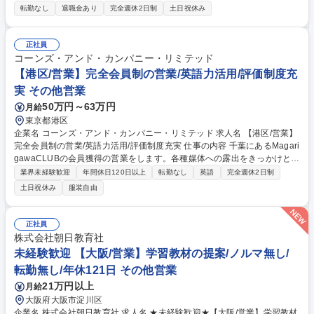
ーグ等）をご提案するルート営業。既存のお客様を中心に、関東エリアを
転勤なし
退職金あり
完全週休2日制
土日祝休み
中心に担当。飛び込み営業やテレアポはありません。 ◆スーパー等既存顧
客への定期訪問と丁寧なヒアリング ◆各店舗の客層に合わせた自社商品の
ピックアップとご案内 ◆顧客ニーズもとに、商品企画や販促立案 ◆受注
正社員
時の社内製造部門との細やかな生産調整と確実な納期管理 ◆お客様の心に
コーンズ・アンド・カンパニー・リミテッド
寄り添い中長期的な信頼関係を築き上げる温かいフォロー ※既存顧客がメ
【港区/営業】完全会員制の営業/英語力活用/評価制度充
インです！ガツガツした営業ではなく顧客関係性大事です 募集職種 【埼
実 その他営業
玉/食品ルート営業】営業経験者歓迎/完全週休二日制/転勤無し/ノルマ無
50万円～63万円
月給
東京都港区
企業名 コーンズ・アンド・カンパニー・リミテッド 求人名 【港区/営業】
完全会員制の営業/英語力活用/評価制度充実 仕事の内容 千葉にあるMagari
gawaCLUBの会員獲得の営業をします。各種媒体への露出をきっかけとし
た問い合わせからの獲得、紹介からの獲得（会員・グループ会社・販売協
業界未経験歓迎
年間休日120日以上
転勤なし
英語
完全週休2日制
力会社など）を中心にお任せします。 【詳細】■ネット、電話、外部より
土日祝休み
服装自由
問い合わせをいただいた顧客への説明■社内で紹介を受けたお客様へ対し
ての説明■契約書締結、書類関係の作成 ■施設案内（現地への招待）■イベ
ント案内（勧誘の為の招待＋既存会員向け）■イベント企画/運営（どうい
正社員
ったイベントを実施するかマーケティング担当とのミーティング、会員様
株式会社朝日教育社
のアテンド、運営側スタッフとしての対応）■顧客管理（データ管理）※
未経験歓迎 【大阪/営業】学習教材の提案/ノルマ無し/
ノルマはチーム/個人で設定） 募集職種 【港区/営業】完全会員制の営業/英
転勤無し/年休121日 その他営業
語力活用/評価制度充実
21万円以上
月給
大阪府大阪市淀川区
企業名 株式会社朝日教育社 求人名 ★未経験歓迎★【大阪/営業】学習教材