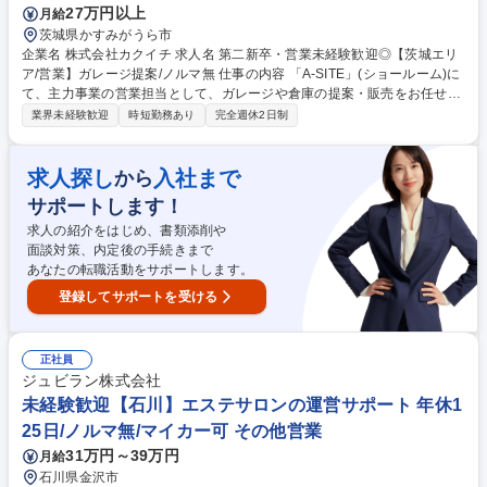
27万円以上
月給
茨城県かすみがうら市
企業名 株式会社カクイチ 求人名 第二新卒・営業未経験歓迎◎【茨城エリ
ア/営業】ガレージ提案/ノルマ無 仕事の内容 「A-SITE」(ショールーム)に
て、主力事業の営業担当として、ガレージや倉庫の提案・販売をお任せ。
全国のJAや農機具販売店等からのご紹介が中心のため、新規の飛び込み営
業界未経験歓迎
時短勤務あり
完全週休2日制
業は一切ありません。 【1日の流れ(例)】8:30 出社・現場調査先の図面確
認 → 10:00 代理店(JA)へ訪問・情報交換 → 13:00 施工現場の進捗・安全
確認 → 15:00 A-SITEにご来店されたお客様と商談 → 17:00 見積書作成・
求人探し
入社まで
から
事務処理 → 18:00退社 ★ノルマはなく目標数字を追うスタイルで、ペナ
サポートします！
ルティもないため安定して働けます。★製品の機能性だけでなく、雑誌掲
載もされるデザイン性の高さが武器になります。 募集職種 第二新卒・営
求人の紹介をはじめ、書類添削や
業未経験歓迎◎【茨城エリア/営業】ガレージ提案/ノルマ無
面談対策、内定後の手続きまで
あなたの転職活動をサポートします。
登録してサポートを受ける
正社員
ジュビラン株式会社
未経験歓迎【石川】エステサロンの運営サポート 年休1
25日/ノルマ無/マイカー可 その他営業
31万円～39万円
月給
石川県金沢市