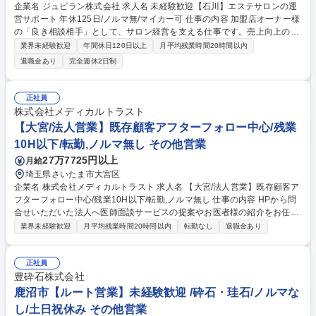
企業名 ジュビラン株式会社 求人名 未経験歓迎【石川】エステサロンの運
営サポート 年休125日/ノルマ無/マイカー可 仕事の内容 加盟店オーナー様
の「良き相談相手」として、サロン経営を支える仕事です。売上向上のた
めの施策提案や、技術・知識のレクチャーを通じ、二人三脚で地域一番店
業界未経験歓迎
年間休日120日以上
月平均残業時間20時間以内
を目指します。※1年かけてプロに育てる研修あり ●既存オーナー様への
退職金あり
完全週休2日制
定期訪問（現状ヒアリング・アドバイス） ●販促キャンペーンの企画提案
やSNS活用のサポート ●美容技術や皮膚理論、新商品の勉強会実施 ●新規
オープンを検討中の方への開業支援 【魅力】相手は1人でサロンを営む女
正社員
性オーナー様が中心。経営の孤独に寄り添い、共に喜びを分かち合える
株式会社メディカルトラスト
「貢献実感」の強い仕事です。 募集職種 未経験歓迎【石川】エステサロ
【大宮/法人営業】既存顧客アフターフォロー中心/残業
ンの運営サポート 年休125日/ノルマ無/マイカー可
10H以下/転勤,ノルマ無し その他営業
27万7725円以上
月給
埼玉県さいたま市大宮区
企業名 株式会社メディカルトラスト 求人名 【大宮/法人営業】既存顧客ア
フターフォロー中心/残業10H以下/転勤,ノルマ無し 仕事の内容 HPから問
合せいただいた法人へ医師面談サービスの提案やお医者様の紹介をお任せ
します。法律で従業員数50名以上の事業場は「産業医の選任」が義務付け
業界未経験歓迎
月平均残業時間20時間以内
転勤なし
退職金あり
られているため、お問合せからご契約に至ることが大半です。 新規顧客へ
のご案内は月に1～2回程度で、基本は既存顧客の継続利用に向けたフォロ
ー業務が中心です。ただし、医師開拓や新規事業など業務が多岐に渡るの
正社員
で、自発的に動いて頂ける経験豊富な方をお待ちしています。 ■お問合せ
豊砕石株式会社
頂いた企業に対して、サービス内容の説明や料金の見積もり ■企業の産業
鹿沼市【ルート営業】未経験歓迎 /砕石・珪石/ノルマな
医となるお医者様を検討、企業と医師の顔合わせに立会い ■企業とお医者
し/土日祝休み その他営業
様へ定期的にフォロー 募集職種 【大宮/法人営業】既存顧客アフターフォ