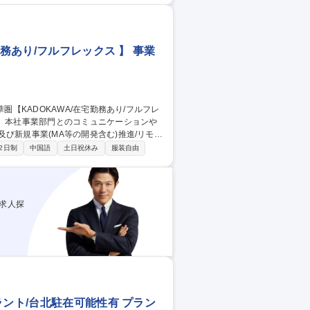
を大切にしながら、語学力を駆使してスピ
務あり/フルフレックス 】 事業
び新規事業(MA等の開発含む)推進/リモー
2日制
中国語
土日祝休み
服装自由
引等)の間に立ち、事業推進を力強く進めると
を募集。 【配属先】KADOKAWA海外
求人探
ラント/台北駐在可能性有 プラン