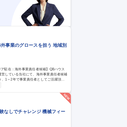
海外事業のグロースを担う 地域別
、1～2年で事業責任者としてご活躍頂き
すぐに責任者として駐在するという訳ではな
を知り、研修をして頂いた上で拠点長をお任
在員として常駐も可能です。 募集職
ロースを担う
験なしでチャレンジ 機械フィー