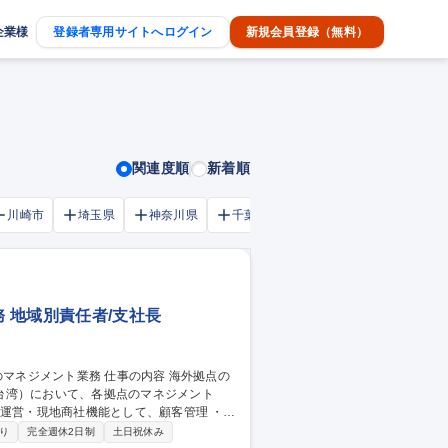
企業様
登録者専用サイトへログイン
新規会員登録（無料）
関連度順
新着順
川崎市
埼玉県
神奈川県
千葉市
大阪府
千葉県
 地域別責任者/支社長
台湾）において、各拠点のマネジメント
の新規開拓 ※ご希望の勤務地にて赴任いた
り
完全週休2日制
土日祝休み