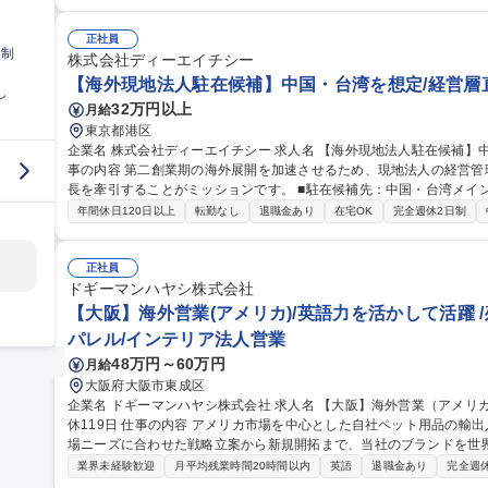
だく予定です。 ※ご経験に応じて、VISA取得後～1年以内を目安に駐在いただく予定
長候補】上海・台湾でのマネジメント業務
正社員
日制
株式会社ディーエイチシー
【海外現地法人駐在候補】中国・台湾を想定/経営層
し
32万円以上
月給
東京都港区
企業名 株式会社ディーエイチシー 求人名 【海外現地法人駐在候補】中国・台湾を想定/経営層直下で事業推進 仕
事の内容 第二創業期の海外展開を加速させるため、現地法人の経営
長を牽引することがミッションです。 ■駐在候補先：中国・台湾メイン
社後約6ヶ月は本社にて研修・キャッチアップを実施） ■予算の予実
年間休日120日以上
転勤なし
退職金あり
在宅OK
完全週休2日制
ティング ■現地社員と協業した戦略立案・広報販促施策の実行支援 
社各部門との連携サポート ■海外展開に関わる新規事業開発や、全社
繋ぐ窓口として、定例会議の進行やリレーション強化の基盤構築 募集職種 【海外現地法人駐在候補】中国・台湾
正社員
を想定/経営層直下で事業推進
ドギーマンハヤシ株式会社
【大阪】海外営業(アメリカ)/英語力を活かして活躍 /残
パレル/インテリア法人営業
48万円～60万円
月給
大阪府大阪市東成区
企業名 ドギーマンハヤシ株式会社 求人名 【大阪】海外営業（アメリカ）/英語力を活かして活躍◎/残業月10h/年
休119日 仕事の内容 アメリカ市場を中心とした自社ペット用品の輸出入・海外営業活動をお任せいたします。市
場ニーズに合わせた戦略立案から新規開拓まで、当社のブランドを世
ョンです。 ・アメリカ市場の新規顧客開拓および既存顧客対応 ・英語を用いた輸出入実務、商談、現地の市場調
業界未経験歓迎
月平均残業時間20時間以内
英語
退職金あり
完全週
査 ・展示会への出展、運営、海外現地法人との連携（将来的に海外勤務