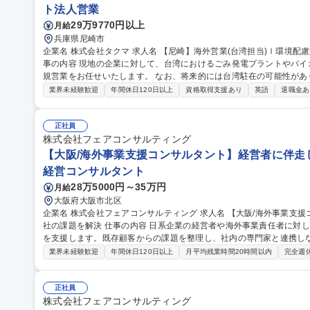
ト法人営業
29万9770円以上
月給
兵庫県尼崎市
企業名 株式会社タクマ 求人名 【尼崎】海外営業(台湾担当)ｌ環境配慮型ごみ焼却プラント/台北駐在可能性有 仕
事の内容 現地の企業に対して、台湾におけるごみ発電プラントやバ
規営業をお任せいたします。 なお、将来的には台湾駐在の可能性があります。 我が社の台湾での事
は長く、1992年～2001年にかけては4件のごみ発電施設を納入して
業界未経験歓迎
年間休日120日以上
資格取得支援あり
英語
退職金あ
ごみ施設が増加しており、老朽化に伴う施設更新や大規模修繕のニーズ
0年に台北支店の営業を再開し、台湾での営業体制を強化しています。 募集職種 【尼崎】海外営業(台湾担当)ｌ
境配慮型ごみ焼却プラント/台北駐在可能性有
正社員
株式会社フェアコンサルティング
【大阪/海外事業支援コンサルタント】経営者に伴走し
経営コンサルタント
28万5000円～35万円
月給
大阪府大阪市北区
企業名 株式会社フェアコンサルティング 求人名 【大阪/海外事業支援コンサルタント】経営者に伴走し海外子会
社の課題を解決 仕事の内容 日系企業の経営者や海外事業責任者に対し、海外子会社運営に関する経営課題の解決
を支援します。既存顧客からの課題を整理し、社内の専門家と連携し
ら始めていただきます 【案件事例】下記の案件に対し課題を整理することが求められます。 ■海外企業の企業買
業界未経験歓迎
年間休日120日以上
月平均残業時間20時間以内
完全週
収の相談■海外拠点のガバナンス・コンプライアンス強化や日本本社と
※顧客は日系企業の為、日本語でやりとりいただきます。★上記の案
を頂くことが多いです。※別の国の相談や他コンサルティング会社に
正社員
株式会社フェアコンサルティング
ざいます 募集職種 【大阪/海外事業支援コンサルタント】経営者