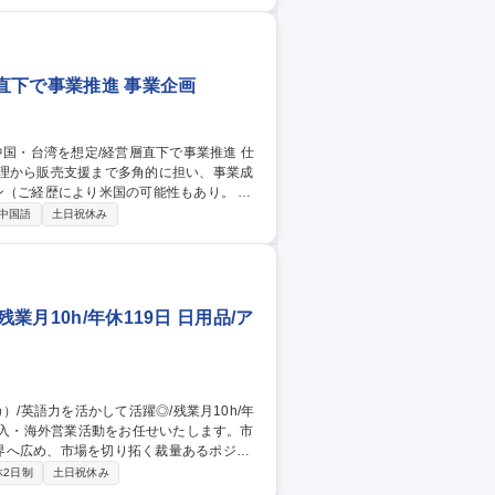
です。 募集職種 【海外拠点
直下で事業推進 事業企画
管理から販売支援まで多角的に担い、事業成
（ご経歴により米国の可能性もあり。 入
管理および経営分析、本社経営層へのレポー
中国語
土日祝休み
■海外市場向けの新商品開発・導入における本
横断プロジェクトの推進 ■現地法人と本社を
業月10h/年休119日 日用品/ア
界へ広め、市場を切り拓く裁量あるポジシ
休2日制
土日祝休み
の可能性あり） 【働き方】原則OJTで丁