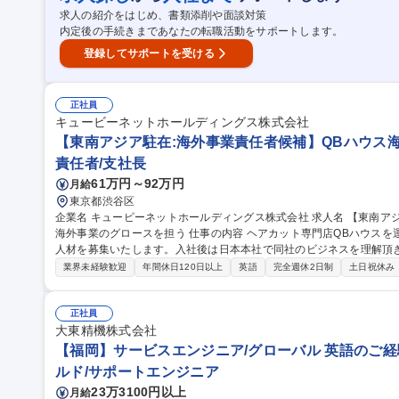
求人の紹介をはじめ、書類添削や面談対策
内定後の手続きまであなたの転職活動をサポートします。
登録してサポートを受ける
正社員
キュービーネットホールディングス株式会社
【東南アジア駐在:海外事業責任者候補】QBハウス
責任者/支社長
61万円～92万円
月給
東京都渋谷区
企業名 キュービーネットホールディングス株式会社 求人名 【東南アジア駐在：海外事業責任者候補】QBハウス
海外事業のグロースを担う 仕事の内容 ヘアカット専門店QBハウスを運営している当社にて、海外事業責任者候補
人材を募集いたします。入社後は日本本社で同社のビジネスを理解頂き
ます。 【業務内容】・海外子会社のマネジメント全般・計数管理業務・出店計画、店舗開発に伴う現地パートナ
業界未経験歓迎
年間休日120日以上
英語
完全週休2日制
土日祝休み
ーとの調整・スタイリストの採用/体制の指揮・管理。★入社時から
く、海外事業室として日本本社で半年～1年程度事業特性や拠点特性
せできればと思っておりますが、即戦力として実力のある方は、初めから駐
正社員
種 【東南アジア駐在：海外事業責任者候補】QBハウス海外事業のグ
大東精機株式会社
【福岡】サービスエンジニア/グローバル 英語のご経
ルド/サポートエンジニア
23万3100円以上
月給