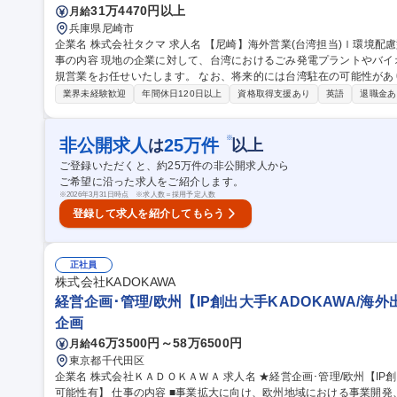
31万4470円以上
月給
兵庫県尼崎市
企業名 株式会社タクマ 求人名 【尼崎】海外営業(台湾担当)ｌ環境配慮型ごみ焼却プラント/台北駐在可能性有 仕
事の内容 現地の企業に対して、台湾におけるごみ発電プラントやバ
規営業をお任せいたします。 なお、将来的には台湾駐在の可能性があります。 我が社の台湾での事
は長く、1992年～2001年にかけては4件のごみ発電施設を納入して
業界未経験歓迎
年間休日120日以上
資格取得支援あり
英語
退職金あ
ごみ施設が増加しており、老朽化に伴う施設更新や大規模修繕のニーズ
0年に台北支店の営業を再開し、台湾での営業体制を強化しています。 募集職種 【尼崎】海外営業(台湾担当)ｌ
境配慮型ごみ焼却プラント/台北駐在可能性有
※
非公開求人
25
万件
は
以上
ご登録いただくと、約
25
万件の非公開求人から
ご希望に沿った求人をご紹介します。
※
2026年3月31日時点 ※求人数＝採用予定人数
登録して求人を紹介してもらう
正社員
株式会社KADOKAWA
経営企画･管理/欧州【IP創出大手KADOKAWA/海
企画
46万3500円～58万6500円
月給
東京都千代田区
企業名 株式会社ＫＡＤＯＫＡＷＡ 求人名 ★経営企画･管理/欧州【IP創出大手KADOKAWA/海外出張有＆海外駐在
可能性有】 仕事の内容 ■事業拡大に向け、欧州地域における事業開発、現地法人の事業管理および実務面のサポ