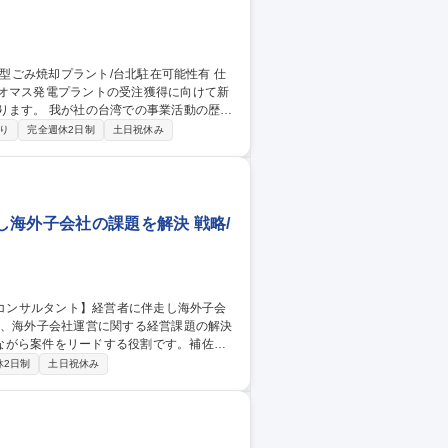
イオマス発電プラントの受注獲得に向けて新
業活動の歴史
います。 現在、台湾では稼働後20年を超える
り
完全週休2日制
土日祝休み
が高まっていることから、我が社でも202
環
海外子会社の課題を解決 戦略/
ながら案件をリードする役割です。補佐か
休2日制
土日祝休み
の連携強化■現地の会計制度対応■海外進出
件に取り組むことで顧客から地続きで相談
任せている案件の相談をいただくことがご
に伴走し海外子会社の課題を解決