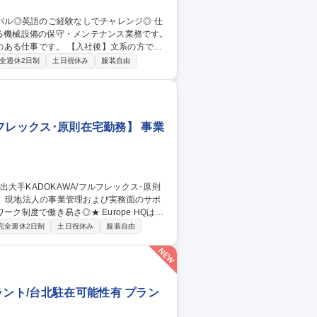
れる機械設備の保守・メンテナンス業務です。
【入社後】文系の方でも
JT含めフォローアップを実施します。ベテ
全週休2日制
土日祝休み
服装自由
できます。 【採用背景】海外事業の拡
ターフォロー業務の枠を超えた業務に挑戦
】サービスエン
ルフレックス･原則在宅勤務】 事業
易さ◎★ Europe HQは、
携を通じ欧州事業を拡大中。KADOKAWA
完全週休2日制
土日祝休み
服装自由
ます。 【具体的には】◎欧州現地法人の予算・中
法人の新規事業開発を中心とした業務支
ラント/台北駐在可能性有 プラン