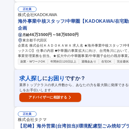
寧にサポートします。月残業平均10時間程度と少なく、プライベート
ード感のあるグローバルビジネスに挑戦可能です。 募集職種 【大阪】海外営業（アメリカ）/英語力を活かして活
正社員
躍◎/残業月10h/年休119日
株式会社KADOKAWA
海外事業中核スタッフ/中華圏【KADOKAWA/在宅勤
企画
46万3500円～58万6500円
月給
東京都千代田区
企業名 株式会社ＫＡＤＯＫＡＷＡ 求人名 ★海外事業中核スタッフ/中華圏【KADOKAWA/在宅勤務あり/フルフレ
ックス◎】 仕事の内容 ■中華圏の事業拡大に向け、台湾角川において、本社事業部門とのコミュニケーションや
事業管理業務を担当。★拡大中の中華圏事業/中華圏子会社の既存事業及
トワーク可★ 【概要】中華圏(中国/台湾/香港)の事業拡大に向け、本社およびグループ各社と連携を取り、社内
副業・WワークOK
年間休日120日以上
退職金あり
在宅OK
完全週休
外、国内外のステークホルダー(関係部署/自社拠点/JVパートナー/取
同時に、在京組織の取りまとめや事業・財務管理系の役割も担って頂く方
事業グループ Greater China Headquarters(中華圏HQ) 募集職種 ★海外事業中核スタッフ/中華圏【KADOKAWA/
求人探し
お困り
に
ですか？
在宅勤務あり/フルフレックス◎】
業界トップクラスの求人件数から、あなたの力を最大限に発揮できる
しをお手伝いします。
アドバイザーに相談する
正社員
株式会社タクマ
【尼崎】海外営業(台湾担当)l環境配慮型ごみ焼却プ