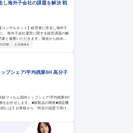
走し海外子会社の課題を解決 戦
門家と連携いただきます。補佐から始めて
休2日制
土日祝休み
■現地の会計制度対応■海外進出 ※顧客は
組むことで顧客から地続きで相談を頂くこ
る案件の相談をいただくことがございます
外子会社の課題を解決
ップシェア/平均残業6H 高分子
務をお任せします。■新製品の開発■測定機
、それに答えられる製品の開発を行いま
ョンを取りながら進めていきます。また、
す。 【業務の変更範囲：会社の定める業務
内トップシェア/平均残業6H