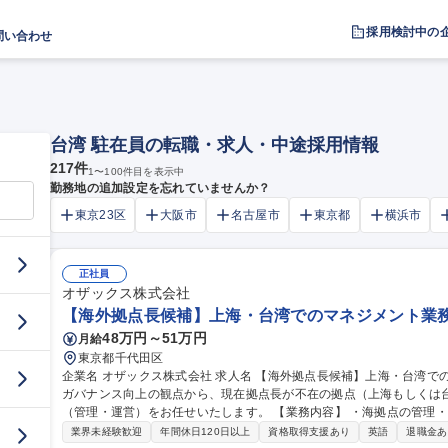
採用検討中の
問い合わせ
台湾 駐在員の転職・求人・中途採用情報
217
件
1
〜
100
件目を表示中
勤務地の追加設定を忘れていませんか？
東京23区
大阪市
名古屋市
東京都
横浜市
正社員
オザックス株式会社
【海外拠点長候補】上海・台湾でのマネジメント業務
48万円～51万円
月給
東京都千代田区
企業名 オザックス株式会社 求人名 【海外拠点長候補】上海・台湾でのマネジメント業務 仕事の内容 海外拠点の
ガバナンス向上の観点から、現在拠点長が不在の拠点（上海もしくは
（管理・運営）をお任せいたします。 【業務内容】 ・海拠点の管理・運営・現地商社機能として、顧客管理 ・現
地独自製品の輸出・ローカルスタッフのマネジメント ・小売り業界へ
業界未経験歓迎
年間休日120日以上
資格取得支援あり
英語
退職金あ