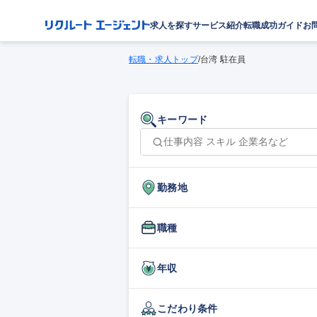
求人を探す
サービス紹介
転職成功ガイド
お
転職・求人トップ
/
台湾 駐在員
キーワード
勤務地
職種
年収
こだわり条件