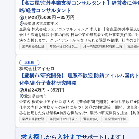
【名古屋/海外事業支援コンサルタント】経営者に伴
略/経営コンサルタント
28万5000円～35万円
月給
愛知県名古屋市中区
企業名 株式会社フェアコンサルティング 求人名 【名古屋/海外事業支援コンサルタント】経営者に伴走し海外子
会社の課題を解決 仕事の内容 日系企業の経営者や海外事業責任者に対し、海外子会社運営に関する経営課題の解
決を支援します。クライアントから寄せられる課題を整理、社内の専
いただきます 【案件事例】下記の案件に対し課題を整理することが求められます。 ■海外企業の企業買収の相談■
業界未経験歓迎
年間休日120日以上
月平均残業時間20時間以内
完全週
海外拠点のガバナンス・コンプライアンス強化や日本本社との連携強化
日系企業の為、日本語でやりとりいただきます。★上記の案件に取り
とが多いです。※別の国の相談や他コンサルティング会社に任せてい
正社員
募集職種 【名古屋/海外事業支援コンサルタント】経営者に伴走し海
株式会社アイセロ
【豊橋市/研究開発】 理系卒歓迎 防錆フィルム国内ト
化学/高分子素材研究開発
24万円～35万円
月給
愛知県豊橋市
企業名 株式会社アイセロ 求人名 【豊橋市/研究開発】★理系卒歓迎★防錆フィルム国内トップシェア/平均残業6H
仕事の内容 お客様からの依頼に基づく製品の性能測定、開発、改良業
器を使用した分析業務■特殊な機能を持つ製品の研究開発を担当 【具体的には】お客様から「特定の温度で溶ける
フィルム」「特定の条件下で機能するフィルム」などの要望に応じて
業界未経験歓迎
年間休日120日以上
退職金あり
完全週休2日制
す。基本的には担当製品を持ちますが、研究室内でのコミュニケーシ
新製品開発のテーマも持ち、測定・分析機器を使用した研究も行いま
全般】 募集職種 【豊橋市/研究開発】★理系卒歓迎★防錆フィルム国
求人探し
入社まで
から
サポートします！