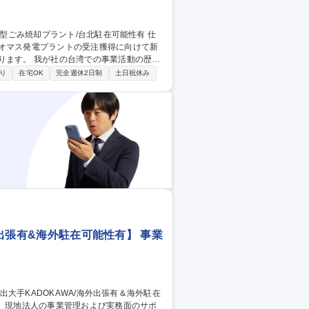
イオマス発電プラントの受注獲得に向けて新
業活動の歴史
います。 現在、台湾では稼働後20年を超える
り
在宅OK
完全週休2日制
土日祝休み
が高まっていることから、我が社でも202
環
外出張有&海外駐在可能性有】 事業