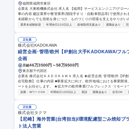
福岡県福岡市東区
企業名 大東精機株式会社 求人名 【福岡】サービスエンジニア/グローバル◎英語のご経験なしでチャレンジ◎ 仕
事の内容 建設業界や整管業界(階段手すり・自動車部品等)で使用さ
未経験からでも技術を身につけ、ものづくりの現場を支えるやりがいのある仕事です。 
ゼロから機械や業界について学べる入社後研修の他、個人に合わせたO
業界未経験歓迎
年間休日120日以上
資格取得支援あり
退職金あり
完
ラン社員の教育意識が高く、周囲からフィードバックを受けながら成長
大、そのための組織体制構築のための増員採用です。自身次第でアフ
する機会もあります。海外事業に携わりたい本気度高い方の応募を期待します。 募集職種 【福岡
正社員
ジニア/グローバル◎英語のご経験なしでチャレンジ◎
株式会社KADOKAWA
経営企画･管理/欧州【IP創出大手KADOKAWA/フ
企画
46万3500円～58万6500円
月給
東京都千代田区
企業名 株式会社ＫＡＤＯＫＡＷＡ 求人名 ★経営企画･管理/欧州【IP創出大手KADOKAWA/フルフレックス･原則
在宅勤務】 仕事の内容 ■事業拡大に向け、欧州地域における事業開発、現地法人の事業管理および実務面のサポ
ートをお任せします。 ★拡大中の欧州事業/フルフレックス･リモートワーク制度で働き
KADOKAWAグループの日本拠点、海外拠点、現地法人の担当者との連
副業・WワークOK
年間休日120日以上
英語
退職金あり
在宅OK
東京拠点にあるEurope Headquartersにおいて以下を担当頂き
期計画・評価指標の作成と業績管理における指導と監督、◎欧州現地
援、◎新規M&A案件の推進支援および買収後のPMI対応 募集職種 ★経営企画･管理/欧州【IP創出大手KADOKAW
正社員
A/フルフレックス･原則在宅勤務】
株式会社タクマ
【尼崎】海外営業(台湾担当)l環境配慮型ごみ焼却プ
ト法人営業