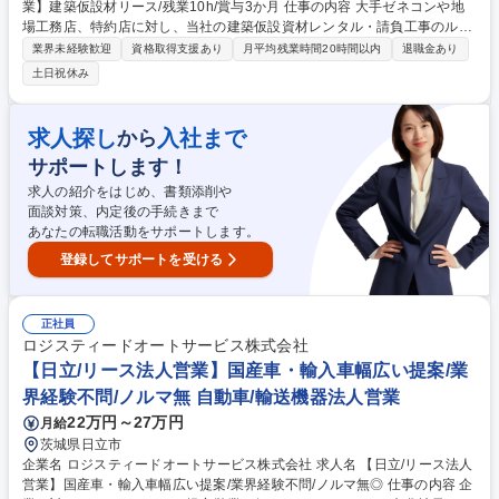
業】建築仮設材リース/残業10h/賞与3か月 仕事の内容 大手ゼネコンや地
場工務店、特約店に対し、当社の建築仮設資材レンタル・請負工事のルー
ト営業を行います。足場プランの打合せやVE提案、見積書作成等を通じ
業界未経験歓迎
資格取得支援あり
月平均残業時間20時間以内
退職金あり
て、現場の安全なインフラ構築を支援します。 【具体的な業務内容】■既
土日祝休み
存の取引先（大手ゼネコン等）への定期訪問・ニーズ獲得■仮設足場プラ
ンの打合せ、VE提案、入札のサポート■請負工事の打合せ、見積書・資料
作成などのデスクワーク 【仕事の魅力】 新規の飛び込みは一切なく、顧
求人探し
入社まで
から
客との信頼関係構築に集中できるルート営業です。 募集職種 未経験歓迎
サポートします！
【大阪/ルート営業】建築仮設材リース/残業10h/賞与3か月
求人の紹介をはじめ、書類添削や
面談対策、内定後の手続きまで
あなたの転職活動をサポートします。
登録してサポートを受ける
正社員
ロジスティードオートサービス株式会社
【日立/リース法人営業】国産車・輸入車幅広い提案/業
界経験不問/ノルマ無 自動車/輸送機器法人営業
22万円～27万円
月給
茨城県日立市
企業名 ロジスティードオートサービス株式会社 求人名 【日立/リース法人
営業】国産車・輸入車幅広い提案/業界経験不問/ノルマ無◎ 仕事の内容 企