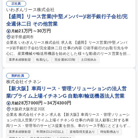
正社員
いわぎんリース株式会社
【盛岡】リース営業(中堅メンバー)/岩手銀行子会社/完
全週休二日 その他営業
21万円～30万円
月給
岩手県盛岡市
企業名 いわぎんリース株式会社 求人名 【盛岡】リース営業(中堅メンバ
ー)/岩手銀行子会社/完全週休二日 仕事の内容 ◎岩手銀行のお取引先を中
心に、産業機械や輸送用機器を始めとした様々な動産のリース営業を担当
いただきます。 【変更の範囲】会社の定める業務 【具体的には】■岩手県
業界未経験歓迎
転勤なし
完全週休2日制
土日祝休み
内を中心とする営業エリア(宮城、青森、秋田各県の岩手銀行の営業エリ
アを含む)の中から担当エリアを割当て■担当エリア内の新規取引先の開拓
および既存取引先（1人当り担当先数：200社程度）のフォローアップ■基
契約社員
本的には日帰り営業ですが、遠方の取引先の場合は宿泊を伴う出張あり■
株式会社イチネン
月例の営業部会で営業実績を共有するほか、チーム単位で営業目標達成に
【新大阪】車両リース・管理ソリューションの法人営
向けたミーティングを随時行っています。 募集職種 【盛岡】リース営業
業/プライム上場イチネンG 自動車/輸送機器法人営業
(中堅メンバー)/岩手銀行子会社/完全週休二日
28万7000円～34万4300円
月給
大阪府大阪市淀川区
企業名 株式会社イチネン 求人名 【新大阪】車両リース・管理ソリューシ
ョンの法人営業/プライム上場イチネンG 仕事の内容 法人顧客に対する車
両リース・管理等のサービス提案を担当。車のリース手配にとどまらず、
車検や保険、税金等を包括的に請け負い、企業の事務業務を効率化、コス
業界未経験歓迎
年間休日120日以上
資格取得支援あり
時短勤務あり
ト削減やリスクマネジメントに貢献します。 【未経験でも安心の研修体