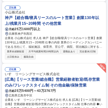
メンテナンス■壊れているかの確認を含む点検と,次の出荷に向けた修復作
業■工事現場に設置されたデジタルサイネージ・LED機器の定期メンテナ
正社員
ンスと故障対応正確な整備を通じて企業のレンタルサービスを支えるポジ
小山株式会社
ション。 募集職種 大阪【リース機器の整備・フィールドメンテナンス】
神戸【総合職/寝具リースのルート営業】創業130年以
年休125日/月残業15h程
上/残業月15~20時間 その他営業
25万1600円以上
月給
兵庫県神戸市西区
企業名 小山株式会社 求人名 神戸【総合職/寝具リースのルート営業】創業
130年以上/残業月15～20時間 仕事の内容 業界のリーディングカンパニー
である当社にて、福祉施設、保育所、官公庁、病院、宿泊施設に対する寝
具リースの営業をお任せします。 本ポジションは総合職のポジションで
業界未経験歓迎
月平均残業時間20時間以内
退職金あり
完全週休2日制
す。 【具体的には】 上記のようなお客様先に、寝具やリネンを中心にニ
土日祝休み
服装自由
ーズに沿った幅広い商材を扱います。寝具以外にも例えば家具やカーテン
など、お客様のニーズに沿ったものであれば、自由に提案することができ
ます。1日あたり5～8件ほどのお客様先へ、寝具を積み込みお届け&ニー
正社員
ズをお伺いいただきます。頻繁にお会いするお役様が多く、お客様のお困
いすゞリーシングサービス株式会社
りごとに気づき、提案・解決いただけるお仕事です。 募集職種 神戸【総
[広島]【リース営業/総合職】営業経験者歓迎/既存営業
合職/寝具リースのルート営業】創業130年以上/残業月15～20時間
のみ/フレックスタイム制 その他金融/保険営業
25万5400円～43万2767円
月給
広島県広島市中区
企業名 いすゞリーシングサービス株式会社 求人名 [広島]【リース営業/総
合職】営業経験者歓迎/既存営業のみ/フレックスタイム制 仕事の内容 ◆い