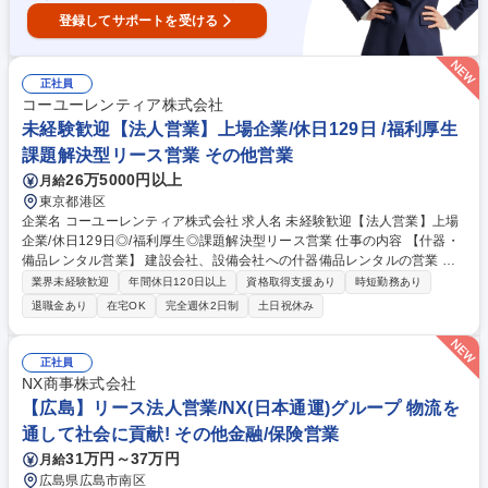
登録してサポートを受ける
正社員
コーユーレンティア株式会社
未経験歓迎【法人営業】上場企業/休日129日 /福利厚生
課題解決型リース営業 その他営業
26万5000円以上
月給
東京都港区
企業名 コーユーレンティア株式会社 求人名 未経験歓迎【法人営業】上場
企業/休日129日◎/福利厚生◎課題解決型リース営業 仕事の内容 【什器・
備品レンタル営業】 建設会社、設備会社への什器備品レンタルの営業 大
手建設会社や設備会社の建設現場仮設事務所に対する提案営業を担当して
業界未経験歓迎
年間休日120日以上
資格取得支援あり
時短勤務あり
いただきます。 什器備品・ICT商材などのレンタル提案に加え、顧客の課
退職金あり
在宅OK
完全週休2日制
土日祝休み
題やニーズを把握し、業務効率化やコスト削減につながるソリューション
を提案します。 募集職種 未経験歓迎【法人営業】上場企業/休日129日◎/
福利厚生◎課題解決型リース営業
正社員
NX商事株式会社
【広島】リース法人営業/NX(日本通運)グループ 物流を
通して社会に貢献! その他金融/保険営業
31万円～37万円
月給
広島県広島市南区