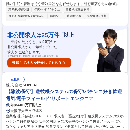
員の手配・管理を行う管制業務をお任せします。既存顧客からの依頼に基
づき、現場ニーズに合わせた人員配置を調整。電話対応を中心とした内勤
業界未経験歓迎
年間休日120日以上
資格取得支援あり
メインの業務で、現場巡回も行います。 建設・土木現場等へ配置する警備
月平均残業時間20時間以内
転勤なし
退職金あり
完全週休2日制
員の手配および管理全般を担当します。 ・既存顧客からの電話受注、警備
土日祝休み
員の手配・調整 ・現場への配置連絡、勤怠等の労務管理 ・月数回の現場
訪問（適正な警備実施の確認、ヒアリング） ※入社後10日間程度は現場
※
非公開求人
25
万件
は
以上
での警備研修を実施し、業務フローを習得していただきます。年に数回、
応援として現場に出ることもありますが、基本は事務所内でのコントロー
ご登録いただくと、約
25
万件の
ル業務です。 募集職種 【大阪/貝塚】警備部門の管制員/経験者募集/年休1
非公開求人からご希望に沿った
22日・残業月0～2h！
求人をご紹介します。
※
2026年3月31日時点 ※求人数＝採用予定人数
登録して求人を紹介してもらう
正社員
株式会社SUNTAC
【難波/保守】遊技機システムの保守/パチンコ好き歓迎
電気/電子フィールド/サポートエンジニア
400万円以上
年俸
大阪府大阪市浪速区
企業名 株式会社ＳＵＮＴＡＣ 求人名 【難波/保守】遊技機システムの保守/
パチンコ好き歓迎◎ 仕事の内容 ★急成長中のパチンコ機器メーカーにて
新たなキャリアを構築★ 独自ブランド事業として開発したパチンコホール