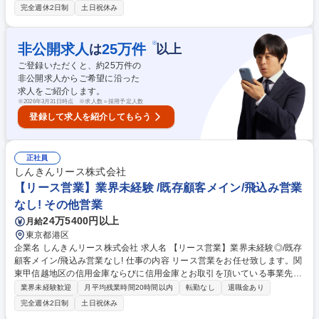
が、そこに至るまでには、走行距離・燃費・メンテナンス実施履歴・予
完全週休2日制
土日祝休み
算・事業計画・財務状況等、細かなことを確認しつつ検討する工程があ
り、結果、お客様の経費削減につながります。納車後は、定期点検・車検
等、契約満了までしっかりとしたお付き合いをし、お客様に安心・安全を
※
非公開求人
25
万件
は
以上
提供します。 募集職種 [名古屋市北区]既存向け自動車リース営業/業界不問
ご登録いただくと、約
25
万件の
◆営業経験者歓迎！車通勤OK
非公開求人からご希望に沿った
求人をご紹介します。
※
2026年3月31日時点 ※求人数＝採用予定人数
登録して求人を紹介してもらう
正社員
しんきんリース株式会社
【リース営業】業界未経験 /既存顧客メイン/飛込み営業
なし! その他営業
24万5400円以上
月給
東京都港区
企業名 しんきんリース株式会社 求人名 【リース営業】業界未経験◎/既存
顧客メイン/飛込み営業なし! 仕事の内容 リース営業をお任せ致します。関
東甲信越地区の信用金庫ならびに信用金庫とお取引を頂いている事業先に
対してリースサービスを提供いたします。 【具体的には】信用金庫からの
業界未経験歓迎
月平均残業時間20時間以内
転勤なし
退職金あり
ご紹介に基づく営業。飛び込みセールスはありませんが、信用金庫のグル
完全週休2日制
土日祝休み
ープ会社としての誠実なお客様対応が求められます。また、ご紹介頂いた