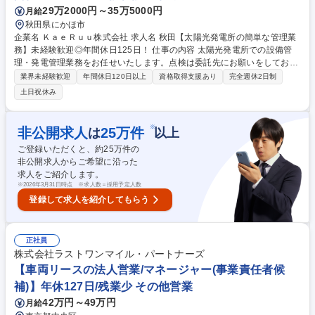
29万2000円～35万5000円
月給
秋田県にかほ市
企業名 ＫａｅＲｕｕ株式会社 求人名 秋田【太陽光発電所の簡単な管理業
務】未経験歓迎◎年間休日125日！ 仕事の内容 太陽光発電所での設備管
理・発電管理業務をお任せいたします。点検は委託先にお願いをしており
ますので作業の立会いや除草作業などです。＊先輩社員が入社後はやり方
業界未経験歓迎
年間休日120日以上
資格取得支援あり
完全週休2日制
などフォローをしますので安心。 【具体的には】 ■委託先の設備点検業者
土日祝休み
の管理業務がメインになります。点検の依頼や、点検後の確認や作業時の
立会いなど。（点検に関しては委託しておりますのでご安心ください）ま
たソーラーパネル付近の除草作業や雪かきなどをお任せします。基本は担
※
非公開求人
25
万件
は
以上
当エリアの発電所を担当。（秋田：7か所）2人以上で発電所に向かいま
ご登録いただくと、約
25
万件の
す。外出作業でないときは事務所で事務作業を行います。 募集職種 秋田
非公開求人からご希望に沿った
【太陽光発電所の簡単な管理業務】未経験歓迎◎年間休日125日！
求人をご紹介します。
※
2026年3月31日時点 ※求人数＝採用予定人数
登録して求人を紹介してもらう
正社員
株式会社ラストワンマイル・パートナーズ
【車両リースの法人営業/マネージャー(事業責任者候
補)】年休127日/残業少 その他営業
42万円～49万円
月給