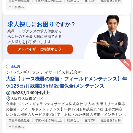
ートフォン、複合機など）の検品や整備、メンテナンスを行う内勤のお仕
業界未経験歓迎
年間休日120日以上
転勤なし
在宅OK
完全週休2日制
事です。 リース先から戻ってきた複合機などのＯＡ機器やLED・デジタル
土日祝休み
サイネージを、次に利用するお客様へ万全の状態でお届けするための大切
な裏方業務をお任せします。具体的には、返却された機器の動作確認や外
観のチェック、部品の交換、クリーニングといった整備全般を行います。
求人探し
お困り
に
ですか？
故障があれば修復作業も行いますが、現場への外出や設置工事などの外勤
業界トップクラスの求人件数から
業務は一切ありません。コツコツと作業を進めるのが得意な方に最適の環
あなたの力を最大限に発揮できる
境です。 募集職種 愛知【リース機器の機械整備(複合機、PC等)】年休12
求人探しをお手伝いします。
5日/月残業15h程
アドバイザーに相談する
正社員
ジャパンギャランティサービス株式会社
大阪【リース機器の整備・フィールドメンテナンス】年
休125日/月残業15h程 設備保全/メンテナンス
23万1400円以上
月給
大阪府大阪市淀川区
企業名 ジャパンギャランティサービス株式会社 求人名 大阪【リース機器
の整備・フィールドメンテナンス】年休125日/月残業15h程 仕事の内容
レンタル機器のサービス拠点にて、返却された機器の整備・メンテナンス
とデジタルサイネージ・LED機器のメンテナンスを行います。工事現場で
業界未経験歓迎
年間休日120日以上
転勤なし
在宅OK
完全週休2日制
の設置・点検業務および整備対応をお任せいたします ■顧客先から返却さ
土日祝休み
れたレンタル機器(パソコン,スマートデバイス,複合機など)の検品・整備・