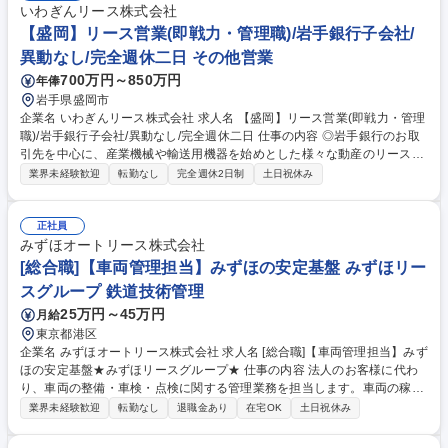
いわぎんリース株式会社
【盛岡】リース営業(即戦力・管理職)/岩手銀行子会社/
異動なし/完全週休二日 その他営業
700万円～850万円
年俸
岩手県盛岡市
企業名 いわぎんリース株式会社 求人名 【盛岡】リース営業(即戦力・管理
職)/岩手銀行子会社/異動なし/完全週休二日 仕事の内容 ◎岩手銀行のお取
引先を中心に、産業機械や輸送用機器を始めとした様々な動産のリース営
業を担当いただきます。売り上げを立てる事だけを目的にするのではな
業界未経験歓迎
転勤なし
完全週休2日制
土日祝休み
く、岩手銀行に寄せられる「信用」「信頼」を 背景として、お取引先にと
っての「相談相手」という存在で、岩手銀行と共に「課題解決の伴走者」
という立ち位置を目指しています。入社後は、リース営業のプロフェッシ
正社員
ョナルとして、単独での営業活動に携わっていただくのはもちろんのこ
みずほオートリース株式会社
と、岩手銀行営業店の行員との帯同訪問営業にも注力いただき、岩手銀行
[総合職]【車両管理担当】みずほの安定基盤 みずほリー
のお取引先の設備投資に対する営業のサポートにも取組んでいただきま
スグループ 鉄道技術管理
す。【変更の範囲】会社の定める業務 募集職種 【盛岡】リース営業(即戦
25万円～45万円
月給
力・管理職)/岩手銀行子会社/異動なし/完全週休二日
東京都港区
企業名 みずほオートリース株式会社 求人名 [総合職]【車両管理担当】みず
ほの安定基盤★みずほリースグループ★ 仕事の内容 法人のお客様に代わ
り、車両の整備・車検・点検に関する管理業務を担当します。車両の稼働
を止めないために、関係各所と調整しながら最適なスケジュールと手配を
業界未経験歓迎
転勤なし
退職金あり
在宅OK
土日祝休み
行うポジションです。 ■車検・点検スケジュールの作成／進捗管理■車検
時の諸費用の手配（必要書類・支払い手続き等）■委託整備工場との折衝