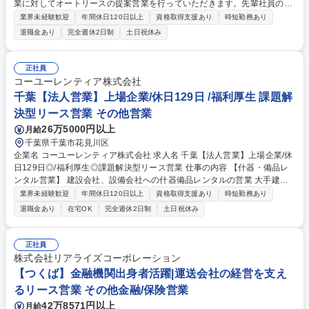
業に対してオートリースの提案営業を行っていただきます。先輩社員のフ
ォローを受けながら顧客のニーズやエリアによっては販売（新車・中古）
業界未経験歓迎
年間休日120日以上
資格取得支援あり
時短勤務あり
や買取を提案する場合もあり、幅広く新規開拓をお任せ致します。 【詳
退職金あり
完全週休2日制
土日祝休み
細】入社後2～3年は新規開拓を中心に行っていただきます。（ノルマはご
ざいません。）また並行して、既存顧客も数社引継ぎ管理手法も学んでい
ただきます。最終的に新規と既存の割合は5:5で、既存顧客の課題に対す
正社員
るソリューション提案や契約後のフォローまで行っていただきます。 募集
コーユーレンティア株式会社
職種 【日立/リース法人営業】国産車・輸入車幅広い提案/業界経験不問/ノ
千葉【法人営業】上場企業/休日129日 /福利厚生 課題解
ルマ無◎
決型リース営業 その他営業
26万5000円以上
月給
千葉県千葉市花見川区
企業名 コーユーレンティア株式会社 求人名 千葉【法人営業】上場企業/休
日129日◎/福利厚生◎課題解決型リース営業 仕事の内容 【什器・備品レ
ンタル営業】 建設会社、設備会社への什器備品レンタルの営業 大手建設
会社や設備会社の建設現場仮設事務所に対する提案営業を担当していただ
業界未経験歓迎
年間休日120日以上
資格取得支援あり
時短勤務あり
きます。 什器備品・ICT商材などのレンタル提案に加え、顧客の課題やニ
退職金あり
在宅OK
完全週休2日制
土日祝休み
ーズを把握し、業務効率化やコスト削減につながるソリューションを提案
します。 募集職種 千葉【法人営業】上場企業/休日129日◎/福利厚生◎課
題解決型リース営業
正社員
株式会社リアライズコーポレーション
【つくば】金融機関出身者活躍|運送会社の経営を支え
るリース営業 その他金融/保険営業
42万8571円以上
月給