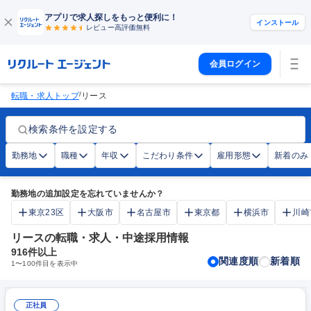
アプリで求人探しをもっと便利に！
インストール
レビュー高評価
無料
会員ログイン
/
転職・求人トップ
リース
検索条件を設定する
勤務地
職種
年収
こだわり条件
雇用形態
新着のみ
勤務地の追加設定を忘れていませんか？
東京23区
大阪市
名古屋市
東京都
横浜市
川崎
リースの転職・求人・中途採用情報
916
件以上
関連度順
新着順
1
〜
100
件目を表示中
正社員