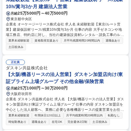
10h/賞与3か月 建築法人営業
25万5000円～40万5000円
月給
東京都中央区
企業名 オーケージーリース株式会社 求人名 未経験歓迎【東京/ルート営
業】建築仮設材リース/残業10h/賞与3か月 仕事の内容 大手ゼネコンや地
場工務店、特約店に対し、当社の建築仮設資材レンタル・請負工事のルー
ト営業を行います。足場プランの打合せやVE提案、見積書作成等を通じ
業界未経験歓迎
資格取得支援あり
月平均残業時間20時間以内
退職金あり
て、現場の安全なインフラ構築を支援します。 【具体的な業務内容】■既
土日祝休み
存の取引先（大手ゼネコン等）への定期訪問・ニーズ獲得■仮設足場プラ
ンの打合せ、VE提案、入札のサポート■請負工事の打合せ、見積書・資料
作成などのデスクワーク 【仕事の魅力】 新規の飛び込みは一切なく、顧
正社員
客との信頼関係構築に集中できるルート営業です。 募集職種 未経験歓迎
ダスキン共益株式会社
【東京/ルート営業】建築仮設材リース/残業10h/賞与3か月
【大阪/機器リースの法人営業】ダスキン加盟店向け/東
証プライム上場グループ その他金融/保険営業
25万1000円～30万2000円
月給
大阪府吹田市
企業名 ダスキン共益株式会社 求人名 【大阪/機器リースの法人営業】ダス
キン加盟店向け/東証プライム上場グループ 仕事の内容 ダスキン加盟店を
中心とした法人顧客へ、業務に必要な各種機器リースの提案営業をお任せ
します。既存顧客へのフォローや新規提案、見積作成、契約手続き等、事
業界未経験歓迎
年間休日120日以上
月平均残業時間20時間以内
転勤なし
務業務も含めて幅広く担当いただきます。 【具体的には】 ・ダスキン加
時短勤務あり
退職金あり
在宅OK
完全週休2日制
土日祝休み
盟店へのOA機器や各種業務機器等のリース提案 ・既存顧客のフォローお
よび入替提案 ・新規法人顧客への提案営業 ・見積作成、契約手続き、ア