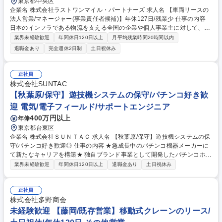
東京都中央区
企業名 株式会社ラストワンマイル・パートナーズ 求人名 【車両リースの
法人営業/マネージャー(事業責任者候補)】年休127日/残業少 仕事の内容
日本のインフラである物流を支える全国の企業や個人事業主に対して、軽
貨物領域を中心とした車両のリースを提案する当社にて、事業責任者候補
業界未経験歓迎
年間休日120日以上
月平均残業時間20時間以内
として営業組織全体を牽引いただきます。 事業成長にダイレクトに直結す
退職金あり
完全週休2日制
土日祝休み
る重要な意思決定をリードできる経営層に近いポジションです【詳細】■
リース事業における成長戦略の立案および実行■売上や利益の最大化に向
けた各種施策の設計■パートナー企業とのアライアンス構築、チャネル最
正社員
適化■KPI管理、収益改善施策の推進、与信判断■メンバーの採用、育成、
株式会社SUNTAC
評価などの組織マネジメント 等(仕事内容変更の範囲：当社業務全般) 募集
【秋葉原/保守】遊技機システムの保守/パチンコ好き歓
職種 【車両リースの法人営業/マネージャー(事業責任者候補)】年休127日/
迎 電気/電子フィールド/サポートエンジニア
残業少
400万円以上
年俸
東京都台東区
企業名 株式会社ＳＵＮＴＡＣ 求人名 【秋葉原/保守】遊技機システムの保
守/パチンコ好き歓迎◎ 仕事の内容 ★急成長中のパチンコ機器メーカーに
て新たなキャリアを構築★ 独自ブランド事業として開発したパチンコホー
ル向けコンピュータ事業の当社にて、ホールシステムの「保守メンテンナ
業界未経験歓迎
年間休日120日以上
退職金あり
土日祝休み
ンス」をご担当いただきます。 ■パチンコホール店の各種管理を行うホー
ルコンピュータ・賞品・顧客管理システム・遊技台データの表示や演出を
行う呼出ランプの保守メンテンナンスをご担当いただきます。 ※メンテナ
正社員
ンスは設備機器内だけで、建物側の改変は伴わない ■保守メンテナンスの
株式会社多野商会
みにとどまらず、顧客への提案活動も将来的にお任せします。 募集職種
未経験歓迎 【藤岡/既存営業】移動式クレーンのリース/
【秋葉原/保守】遊技機システムの保守/パチンコ好き歓迎◎