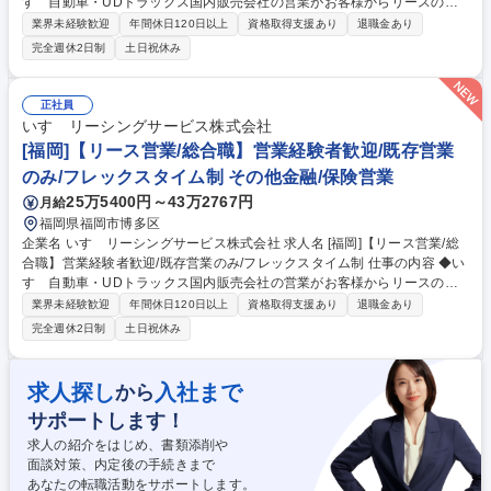
すゞ自動車・UDトラックス国内販売会社の営業がお客様からリースのニ
ーズを獲得し、その後の営業商談のサポート及び手続きをお任せいたしま
業界未経験歓迎
年間休日120日以上
資格取得支援あり
退職金あり
す。 ＜ポジションの特長＞ ●お客様先に直接営業に行くのではなく、まず
完全週休2日制
土日祝休み
はグループ会社のいすゞ自動車販売会社を訪問し、販売会社からお客様先
に営業していきます。販売会社から紹介いただく商談を進めていきます。
●お願い営業などは全くなく、お客様は本当に欲しいと思っているものを
正社員
提供できるのが魅力です。 ●グループ会社との協業のため、メンテナンス
いすゞリーシングサービス株式会社
なども当社で担当します。 （業務内容変更の範囲）当社業務全般 募集職
[福岡]【リース営業/総合職】営業経験者歓迎/既存営業
種 [広島]【リース営業/総合職】営業経験者歓迎/既存営業のみ/フレックス
のみ/フレックスタイム制 その他金融/保険営業
タイム制
25万5400円～43万2767円
月給
福岡県福岡市博多区
企業名 いすゞリーシングサービス株式会社 求人名 [福岡]【リース営業/総
合職】営業経験者歓迎/既存営業のみ/フレックスタイム制 仕事の内容 ◆い
すゞ自動車・UDトラックス国内販売会社の営業がお客様からリースのニ
ーズを獲得し、その後の営業商談のサポート及び手続きをお任せいたしま
業界未経験歓迎
年間休日120日以上
資格取得支援あり
退職金あり
す。 ＜ポジションの特長＞ ●お客様先に直接営業に行くのではなく、まず
完全週休2日制
土日祝休み
はグループ会社のいすゞ自動車販売会社を訪問し、販売会社からお客様先
に営業していきます。販売会社から紹介いただく商談を進めていきます。
●お願い営業などは全くなく、お客様は本当に欲しいと思っているものを
求人探し
入社まで
から
提供できるのが魅力です。 ●グループ会社との協業のため、メンテナンス
サポートします！
なども当社で担当します。 （業務内容変更の範囲）当社業務全般 募集職
種 [福岡]【リース営業/総合職】営業経験者歓迎/既存営業のみ/フレックス
求人の紹介をはじめ、書類添削や
タイム制
面談対策、内定後の手続きまで
あなたの転職活動をサポートします。