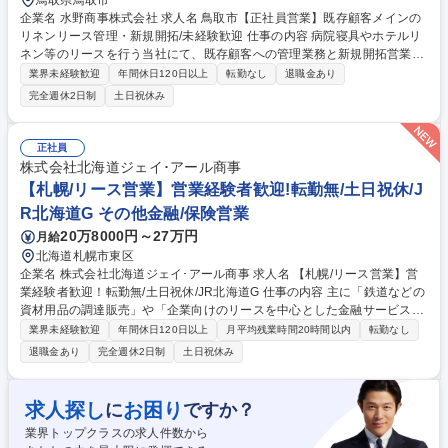
鳥取県鳥取市
企業名 水野商事株式会社 求人名 鳥取市【正社員営業】既存顧客メインの
リネンリース管理・新規開拓/未経験歓迎 仕事の内容 病院寝具やホテルリ
ネン等のリースを行う当社にて、既存顧客への管理業務と新規開拓営業を
お任せします。鳥取県内を中心に営業車を使用し、顧客のニーズに合わせ
業界未経験歓迎
年間休日120日以上
転勤なし
退職金あり
た快適な環境づくりを深く支えるポジションです。 ■既存顧客（病院やホ
完全週休2日制
土日祝休み
テル等）への定期訪問、寝具・リネン類のリース管理業務 ■顧客のニーズ
に応じた最適なリースプランの提案や新規顧客の開拓営業 ■パソコン（W
ord、Excel等）を使用した見積書や各種書類の作成業務 ■ワンボックス車
正社員
やステーションワゴン等の営業車を使用した顧客先への移動 ※入社後は工
株式会社北海道ジェイ･アール商事
場での作業や配送等の研修を実施します。 【業務内容の変更範囲】当社の
【札幌/リース営業】営業経験者歓迎!転勤無/土日祝休/J
指定する業務 募集職種 鳥取市【正社員営業】既存顧客メインのリネンリ
R北海道G その他金融/保険営業
ース管理・新規開拓/未経験歓迎
20万8000円～27万円
月給
北海道札幌市東区
企業名 株式会社北海道ジェイ･アール商事 求人名 【札幌/リース営業】営
業経験者歓迎！転勤無/土日祝休/JR北海道G 仕事の内容 主に「鉄道などの
資材用品の調達販売」や「企業向けのリースを中心とした金融サービスの
提供」など"モノやカネ"の側面からJR北海道グループをサポートする役割
業界未経験歓迎
年間休日120日以上
月平均残業時間20時間以内
転勤なし
を担う当社にて金融部門の法人営業をお任せします。 【具体的な業務内
退職金あり
完全週休2日制
土日祝休み
容】■道内一般企業や官公庁の他、JR北海道グループ会社向けのリース割
賦営業(顧客企業は札幌近郊が多く、一部は旭川近郊/既存取引先へのルー
ト営業をメイン(既存9割：新規1割)) ■与信審査 ■その他付帯業務 ■上記の
求人探し
お困り
に
ですか？
他、大手リース会社とのシンジケート案件（協調案件）のチャレンジが可
業界トップクラスの求人件数から
能 ※当面はリース割賦業務をお任せしますが、適性や希望に応じて不動産