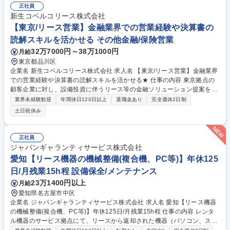
（入庫調整、整備内容・見積確認、納期調整）■レスキュー対応（故障・
正社員
トラブル時の受付、レッカー等の手配、状況管理）■部品発注、整備関連
新生コベルコリース株式会社
の事務処理（記録・データ管理 など）■車両に関する管理業務をお客様の
【東京/リース営業】金融業界での営業経験や決算書の
代行として実施 募集職種 [総合職]【車両管理担当】みずほの安定基盤★み
読解スキルを活かせる その他金融/保険営業
ずほリースグループ★
32万7000円～38万1000円
月給
東京都品川区
企業名 新生コベルコリース株式会社 求人名 【東京/リース営業】金融業界
での営業経験や決算書の読解スキルを活かせる★ 仕事の内容 東京拠点の
顧客企業に対し、設備投資に伴うリース等の金融ソリューション提案をお
任せします。神戸製鋼グループの安定基盤を活かした深耕営業から、SBI
業界未経験歓迎
年間休日120日以上
退職金あり
完全週休2日制
新生銀行のネットワークを活用した新規開拓まで担います。 東京エリアの
土日祝休み
法人顧客に対し、機械設備等の導入に関するファイナンス提案を行いま
す。設備投資計画のヒアリング、物件選定、見積作成、決算書の読み込み
と財務分析による与信審査、契約締結、納入後のフォローまで一貫して担
正社員
当します。顧客の財務状況を正確に把握し、適切なリスク管理に基づく与
ジャパンギャランティサービス株式会社
信判断と、経営課題の解決に向けた最適な金融スキームの構築が求められ
愛知【リース機器の機械整備(複合機、PC等)】年休125
ます。コンサルティング要素の強い高度な営業業務です。 募集職種 【東
日/月残業15h程 設備保全/メンテナンス
京/リース営業】金融業界での営業経験や決算書の読解スキルを活かせる★
23万1400円以上
月給
愛知県名古屋市中区
企業名 ジャパンギャランティサービス株式会社 求人名 愛知【リース機器
の機械整備(複合機、PC等)】年休125日/月残業15h程 仕事の内容 レンタ
ル機器のサービス拠点にて、リースから返却された機器（パソコン、スマ