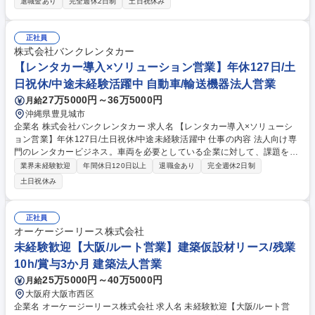
退職金あり
完全週休2日制
土日祝休み
制】 入社後は座学やOJTを通じ、車の知識やリース、保険の仕組みを基礎
から学べます。 【具体的には】 ■用途に合わせた最適な車種やプランの提
案（独立系のため、自動車メーカーに縛られない提案が可能です） ■走行
正社員
データや事故歴に基づき、最適な車種の入れ替えや保険プランの見直しな
株式会社バンクレンタカー
どを定期的に提案 ■既存のお客様と長く深く付き合う営業スタイルです。
【レンタカー導入×ソリューション営業】年休127日/土
募集職種 【新大阪】車両リース・管理ソリューションの法人営業/プライ
日祝休/中途未経験活躍中 自動車/輸送機器法人営業
ム上場イチネンG
27万5000円～36万5000円
月給
沖縄県豊見城市
企業名 株式会社バンクレンタカー 求人名 【レンタカー導入×ソリューシ
ョン営業】年休127日/土日祝休/中途未経験活躍中 仕事の内容 法人向け専
門のレンタカービジネス。車両を必要としている企業に対して、課題をヒ
アリングし、要望に応じたプランでレンタカー配備のご提案をしていただ
業界未経験歓迎
年間休日120日以上
退職金あり
完全週休2日制
きます。現在は既存営業がメインです。営業経験を活かし、 即戦力とし
土日祝休み
て、業務に幅広く携わっていただきます【詳細】■既存取引先に対するレ
ンタカー・リース導入に向けた深耕営業・提案■新規取引先開拓および新
たなビジネスチャンスの創出（支店全員で意見を出し合い開拓をしており
正社員
ますので、ご自身の経験を活かすことができます）■レンタカー・リース
オーケージーリース株式会社
車両の買取販売の対応■業務に付随する事務作業（見積もり作成、台帳入
未経験歓迎【大阪/ルート営業】建築仮設材リース/残業
力など）や車両管理 募集職種 【レンタカー導入×ソリューション営業】年
10h/賞与3か月 建築法人営業
休127日/土日祝休/中途未経験活躍中
25万5000円～40万5000円
月給
大阪府大阪市西区
企業名 オーケージーリース株式会社 求人名 未経験歓迎【大阪/ルート営