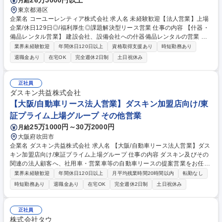
26万5000円以上
月給
東京都港区
企業名 コーユーレンティア株式会社 求人名 未経験歓迎【法人営業】上場
企業/休日129日◎/福利厚生◎課題解決型リース営業 仕事の内容 【什器・
備品レンタル営業】 建設会社、設備会社への什器備品レンタルの営業 大
手建設会社や設備会社の建設現場仮設事務所に対する提案営業を担当して
業界未経験歓迎
年間休日120日以上
資格取得支援あり
時短勤務あり
いただきます。 什器備品・ICT商材などのレンタル提案に加え、顧客の課
退職金あり
在宅OK
完全週休2日制
土日祝休み
題やニーズを把握し、業務効率化やコスト削減につながるソリューション
を提案します。 募集職種 未経験歓迎【法人営業】上場企業/休日129日◎/
福利厚生◎課題解決型リース営業
正社員
ダスキン共益株式会社
【大阪/自動車リース法人営業】ダスキン加盟店向け/東
証プライム上場グループ その他営業
25万1000円～30万2000円
月給
大阪府吹田市
企業名 ダスキン共益株式会社 求人名 【大阪/自動車リース法人営業】ダス
キン加盟店向け/東証プライム上場グループ 仕事の内容 ダスキン及びその
関連の法人顧客へ、社用車・営業車等の自動車リースの提案営業をお任せ
します。既存顧客のフォローから新規提案、各種契約手続きやアフターフ
業界未経験歓迎
年間休日120日以上
月平均残業時間20時間以内
転勤なし
ォローまで、幅広くご担当していただきます。 【具体的には】・ダスキン
時短勤務あり
退職金あり
在宅OK
完全週休2日制
土日祝休み
グループや加盟店への自動車リース提案 ・既存顧客のフォローおよび入替
提案 ・新規法人顧客への提案営業 ・販売店担当者との同行商談 ・見積作
成、契約手続き、アフターフォロー ※入社後は丁寧なOJTがあり、段階的
正社員
に業務を習得できる環境です。 募集職種 【大阪/自動車リース法人営業】
株式会社タウ