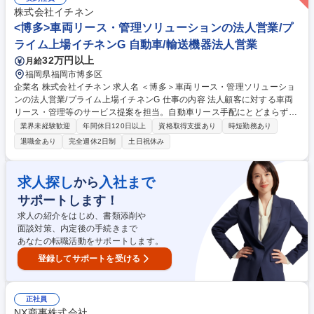
面の強みを生かし、顧客の事業成長に直結する高付加価値な提案を共に生
株式会社イチネン
み出しましょう。 ※一部、顧客紹介での新規顧客との打合せもお任せしま
<博多>車両リース・管理ソリューションの法人営業/プ
す。 募集職種 【福岡市／総合リースの法人営業】JA･三井系Gの安定基盤
ライム上場イチネンG 自動車/輸送機器法人営業
／第二新卒歓迎
32万円以上
月給
福岡県福岡市博多区
企業名 株式会社イチネン 求人名 ＜博多＞車両リース・管理ソリューショ
ンの法人営業/プライム上場イチネンG 仕事の内容 法人顧客に対する車両
リース・管理等のサービス提案を担当。自動車リース手配にとどまらず、
車検や保険、税金等を包括的に請け負い、企業の事務業務を効率化、コス
業界未経験歓迎
年間休日120日以上
資格取得支援あり
時短勤務あり
ト削減やリスクマネジメントに貢献します。 【未経験でも安心の研修体
退職金あり
完全週休2日制
土日祝休み
制】 入社後は座学やOJTを通じ、車の知識やリース、保険の仕組みを基礎
から学べます。 【具体的には】 ■用途に合わせた最適な車種やプランの提
案（独立系のため、自動車メーカーに縛られない提案が可能です） ■走行
求人探し
入社まで
から
データや事故歴に基づき、最適な車種の入れ替えや保険プランの見直しな
サポートします！
どを定期的に提案 ■既存のお客様と長く深く付き合う営業スタイルです。
募集職種 ＜博多＞車両リース・管理ソリューションの法人営業/プライム
求人の紹介をはじめ、書類添削や
上場イチネンG
面談対策、内定後の手続きまで
あなたの転職活動をサポートします。
登録してサポートを受ける
正社員
NX商事株式会社