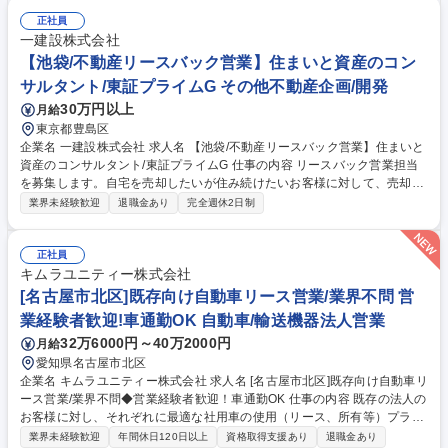
フターフォロー ※入社後は丁寧なOJTがあり、段階的に業務を習得できる
正社員
環境で 募集職種 【大阪/機器リースの法人営業】ダスキン加盟店向け/東証
一建設株式会社
プライム上場グループ
【池袋/不動産リースバック営業】住まいと資産のコン
サルタント/東証プライムG その他不動産企画/開発
30万円以上
月給
東京都豊島区
企業名 一建設株式会社 求人名 【池袋/不動産リースバック営業】住まいと
資産のコンサルタント/東証プライムG 仕事の内容 リースバック営業担当
を募集します。自宅を売却したいが住み続けたいお客様に対して、売却か
ら賃貸までを提案・契約する仕事です。 ※変更の範囲：当社業務全般
業界未経験歓迎
退職金あり
完全週休2日制
【詳細】■お問い合わせ対応 ■お客様のご要望・資産状況のヒアリング ■不
動産査定および提案資料作成 ■仕入契約（不動産売買契約・賃貸借契約）
に関する業務 ■仲介業者との折衝 ■販売契約・決済に関する業務 ■販売物
正社員
件についての広告活動 募集職種 【池袋/不動産リースバック営業】住まい
キムラユニティー株式会社
と資産のコンサルタント/東証プライムG
[名古屋市北区]既存向け自動車リース営業/業界不問 営
業経験者歓迎!車通勤OK 自動車/輸送機器法人営業
32万6000円～40万2000円
月給
愛知県名古屋市北区
企業名 キムラユニティー株式会社 求人名 [名古屋市北区]既存向け自動車リ
ース営業/業界不問◆営業経験者歓迎！車通勤OK 仕事の内容 既存の法人の
お客様に対し、それぞれに最適な社用車の使用（リース、所有等）プラン
を作り、ご契約に繋げる仕事です。 仕事としては「お貸しすること」です
業界未経験歓迎
年間休日120日以上
資格取得支援あり
退職金あり