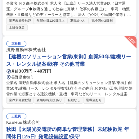
企業名 ＮＸ商事株式会社 求人名 【広島】リース法人営業/NX（日本通
運）グループ◆物流を通して社会に貢献！ 仕事の内容 主に、車両・物流
機器・IT機器などのディーラーと協業し、法人（官公庁や民間企業等）顧
客にリースの提案営業を行います。個々のニーズや課題をしっかりと把握
業界未経験歓迎
年間休日120日以上
退職金あり
完全週休2日制
して解決する「寄り添う対応」が特長です。 ■単なるモノの提供にとどま
土日祝休み
らず、ＮＸ（日本通運）グループの強みを活かした物流関連のトータルサ
ービス、東京センチュリーと連携した多様なファイナンスサービスなど幅
広いソリューションを提案できます。 ■これまでの経験や知識を活かし
正社員
て、複雑化する顧客ニーズに柔軟に対応し、新たな事業領域の開拓に挑戦
滋野自動車株式会社
するなど、持続的に成長できる環境が整っています。 募集職種 【広島】
【建機のソリューション営業/東御】創業50年/建機リー
リース法人営業/NX（日本通運）グループ◆物流を通して社会に貢献！
ス・レンタル提案/既存 その他営業
30万円～40万円
月給
長野県東御市
企業名 滋野自動車株式会社 求人名 【建機のソリューション営業/東御】創
業50年/建機リース・レンタル提案/既存 仕事の内容 お客様が工事現場や除
雪作業で必要とする建設機械・重機・車両などのリース・レンタル提案を
行う仕事です。建設会社や土木会社など、既存取引先を中心としたルート
業界未経験歓迎
資格取得支援あり
転勤なし
退職金あり
営業をお任せします。 ＜主な業務内容＞ ・建設機械、車両レンタルの提
案 ・工事内容や使用期間のヒアリング ・見積作成、受注対応 ・納品スケ
ジュールの調整 ・新規問い合わせ対応 募集職種 【建機のソリューション
正社員
営業/東御】創業50年/建機リース・レンタル提案/既存
KaeRuu株式会社
秋田【太陽光発電所の簡単な管理業務】未経験歓迎 年
間休日125日! 発電設備設置/保守