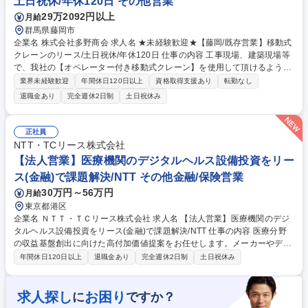
土日祝休/年休120日 その他営業
29万2092円以上
月給
群馬県藤岡市
企業名 株式会社多野商会 求人名 ★未経験歓迎★【藤岡/既存営業】移動式
クレーンのリース/土日祝休/年休120日 仕事の内容 工事現場、建築現場等
で、我社の【オペレーター付き移動式クレーン】を使用して頂けるように
提案します。（県外の大手同業他社に出向き営業も行います。） 【顧客】
業界未経験歓迎
年間休日120日以上
資格取得支援あり
転勤なし
建設会社や設備会社、大手鉄鋼メーカー(橋梁・水門) 等 【詳細】まずは既
退職金あり
完全週休2日制
土日祝休み
存のお客様を周りながら関係構築をしていきます。 基本的にはお客様から
問い合わせがあり見積もり等の資料作成などを含めてフォローを行って頂
きます。 割合：既存9、新規1 営業会議等の会議資料の作成 配車業務の補
正社員
助 各会議への参加等 募集職種 ★未経験歓迎★【藤岡/既存営業】移動式ク
NTT・TCリース株式会社
レーンのリース/土日祝休/年休120日
【法人営業】医療機関のデジタルヘルス設備投資をリー
ス(金融)で課題解決/NTT その他金融/保険営業
30万円～56万円
月給
東京都港区
企業名 ＮＴＴ・ＴＣリース株式会社 求人名 【法人営業】医療機関のデジ
タルヘルス設備投資をリース(金融)で課題解決/NTT 仕事の内容 医療分野
の収益基盤創出に向けた高付加価値提案をお任せします。メーカーやディ
ーラーと連携したエリア営業を通じ、デジタルヘルス領域における独自ポ
年間休日120日以上
退職金あり
完全週休2日制
土日祝休み
ジションを確立します。 【詳細】■東海・北陸以東のエリアにおいて、医
療商社やメーカーと連携したエリア営業を推進 ■メーカー本部へのアプロ
ーチによるポテンシャル計測および全国規模での案件発掘 ■地域特性の把
求人探し
お困り
に
ですか？
握と連携によるエリアポテンシャルの最大化 ■部門内勉強会への参加やOJ