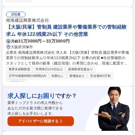
題やニーズを把握し、ロードアシスタンスサービス、ハウスサポートサー
ビス等を活用した提案営業を行います。既存サービスの利用拡大提案（ア
ップセル・クロスセル）に加え、顧客要望を踏まえた新サービスの企画・
正社員
提案、社内関連部署と連携したプロジェクト推進にも携わっていただきま
南海建設興業株式会社
す。 募集職種 【既存顧客向けソリューション営業】保険・リース・カー
【大阪/貝塚】管制員 建設業界や警備業界での管制経験
ド会社等への提案営業
求ム 年休122/残業2h以下 その他営業
31万3000円～33万3000円
月給
大阪府貝塚市
企業名 南海建設興業株式会社 求人名 【大阪/貝塚】管制員 建設業界や警備
業界での管制経験求ム◎年休122/残業2h以下 仕事の内容 ■当社警備部の
スタッフとして既存の顧客（建設現場）の希望に合わせ、現場に配置する
警備員を手配します。これまでのご経験を地元×安定基盤×WLB◎の環境
業界未経験歓迎
年間休日120日以上
資格取得支援あり
で受注、発注等の電話対応・顧客のフォローを担います。 ■事務所内の業
月平均残業時間20時間以内
転勤なし
退職金あり
完全週休2日制
務の他、担当現場の適正な警備業務実施確認とヒアリングのため、月に数
土日祝休み
回、現場を訪問していただきます。 ■電話受注業務を円滑にすると同時
に、年に数回ほど警備員として警備業務に従事することがあるため、採用
求人探し
お困り
に
ですか？
後、現場（屋外）での警備員としての警備業務の研修を10日間程度実施
し、当社の業務フローを習得します。当社社員が丁寧に教えますのでご安
業界トップクラスの求人件数から
心ください。【業務の変更の範囲】当社業務全般 募集職種 【大阪/貝塚】
あなたの力を最大限に発揮できる
管制員 建設業界や警備業界での管制経験求ム◎年休122/残業2h以下
求人探しをお手伝いします。
アドバイザーに相談する