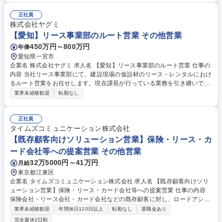
事業先の事業概要の把握や与信分析も行って頂きます。コピー機から機械
設備、パソコン、建設重機、車両など幅広い動産を取り扱い、お客様の事
正社員
業成長をサポートします【入社後】現場でのOJT形式で、丁寧にフォロー
株式会社ヤグミ
しますので、業界未経験でも安心の環境◎ 募集職種 【リース営業】業界
【愛知】リース事業部のルート営業 その他営業
未経験◎/既存顧客メイン/飛込み営業なし!
450万円～800万円
年俸
愛知県一宮市
企業名 株式会社ヤグミ 求人名 【愛知】リース事業部のルート営業 仕事の
内容 当社リース事業部にて、建設現場の仮設材のリース・レンタルにおけ
るルート営業をお任せします。現在課長が行っている業務を引き継いで頂
き、当面は既存のルート営業をお任せします。 【業務の流れ】 1.主に現
業界未経験歓迎
転勤なし
場事務所にて既存のお客様（現場監督）から、現場に必要な建設部材等の
ご提案をします。 2.必要な商材についてお客様と詳細な打ち合わせを行い
ます。在庫を管理し、対応可能な納期かどうかなども併せて確認し、見積
正社員
書を作成します。 3.発注書を作成し、納品日にお客様に対し納品の確認を
タイムズコミュニケーション株式会社
行います。 募集職種 【愛知】リース事業部のルート営業
【既存顧客向けソリューション営業】保険・リース・カ
ード会社等への提案営業 その他営業
32万5000円～41万円
月給
東京都江東区
企業名 タイムズコミュニケーション株式会社 求人名 【既存顧客向けソリ
ューション営業】保険・リース・カード会社等への提案営業 仕事の内容
保険会社・リース会社・カード会社などの既存顧客に対し、ロードアシス
タンスサービスやハウスサポートサービスを提案する営業職です。顧客の
業界未経験歓迎
年間休日120日以上
転勤なし
退職金あり
課題解決を通じて長期的な関係を構築します 【具体的には】既存顧客の課
完全週休2日制