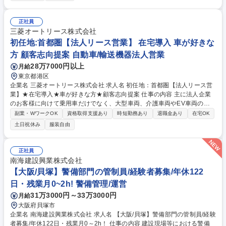
を提案する業務です。(1)提案営業：最適なリースシステムの設計・提案
(2)顧客フォロー：契約後のフォロー、契約継続の商談※三菱グループを始
め多くの企業との取引があります。入社後は原則として既存の顧客を担当
正社員
して頂き、その後は新規開拓もお任せします。 募集職種 初任地：福岡
三菱オートリース株式会社
【法人リース営業】★在宅導入★車が好きな方★顧客志向提案
初任地:首都圏【法人リース営業】 在宅導入 車が好きな
方 顧客志向提案 自動車/輸送機器法人営業
28万7000円以上
月給
東京都港区
企業名 三菱オートリース株式会社 求人名 初任地：首都圏【法人リース営
業】★在宅導入★車が好きな方★顧客志向提案 仕事の内容 主に法人企業
のお客様に向けて乗用車だけでなく、大型車両、介護車両やEV車両のリ
ースを提供している当社にてオートリースの法人営業をご担当いただきま
副業・WワークOK
資格取得支援あり
時短勤務あり
退職金あり
在宅OK
す。 お客様の自動車に関する多様な要望を踏まえ、最適なソリューション
土日祝休み
服装自由
を提案する業務です。(1)提案営業：最適なリースシステムの設計・提案
(2)顧客フォロー：契約後のフォロー、契約継続の商談※三菱グループを始
め多くの企業との取引があります。入社後は原則として既存の顧客を担当
正社員
して頂き、その後は新規開拓もお任せします。 募集職種 初任地：首都圏
南海建設興業株式会社
【法人リース営業】★在宅導入★車が好きな方★顧客志向提案
【大阪/貝塚】警備部門の管制員/経験者募集/年休122
日・残業月0~2h! 警備管理/運営
31万3000円～33万3000円
月給
大阪府貝塚市
企業名 南海建設興業株式会社 求人名 【大阪/貝塚】警備部門の管制員/経験
者募集/年休122日・残業月0～2h！ 仕事の内容 建設現場等における警備