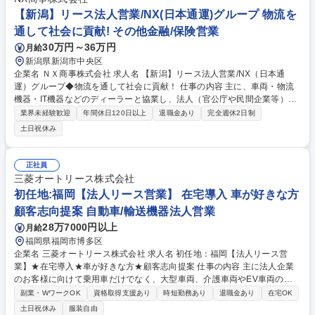
【新潟】リース法人営業/NX(日本通運)グループ 物流を
通して社会に貢献! その他金融/保険営業
30万円～36万円
月給
新潟県新潟市中央区
企業名 ＮＸ商事株式会社 求人名 【新潟】リース法人営業/NX（日本通
運）グループ◆物流を通して社会に貢献！ 仕事の内容 主に、車両・物流
機器・IT機器などのディーラーと協業し、法人（官公庁や民間企業等）顧
客にリースの提案営業を行います。個々のニーズや課題をしっかりと把握
業界未経験歓迎
年間休日120日以上
退職金あり
完全週休2日制
して解決する「寄り添う対応」が特長です。 ■単なるモノの提供にとどま
土日祝休み
らず、ＮＸ（日本通運）グループの強みを活かした物流関連のトータルサ
ービス、東京センチュリーと連携した多様なファイナンスサービスなど幅
広いソリューションを提案できます。 ■これまでの経験や知識を活かし
正社員
て、複雑化する顧客ニーズに柔軟に対応し、新たな事業領域の開拓に挑戦
三菱オートリース株式会社
するなど、持続的に成長できる環境が整っています。 募集職種 【新潟】
初任地:福岡【法人リース営業】 在宅導入 車が好きな方
リース法人営業/NX（日本通運）グループ◆物流を通して社会に貢献！
顧客志向提案 自動車/輸送機器法人営業
28万7000円以上
月給
福岡県福岡市博多区
企業名 三菱オートリース株式会社 求人名 初任地：福岡【法人リース営
業】★在宅導入★車が好きな方★顧客志向提案 仕事の内容 主に法人企業
のお客様に向けて乗用車だけでなく、大型車両、介護車両やEV車両のリ
ースを提供している当社にてオートリースの法人営業をご担当いただきま
副業・WワークOK
資格取得支援あり
時短勤務あり
退職金あり
在宅OK
す。 お客様の自動車に関する多様な要望を踏まえ、最適なソリューション
土日祝休み
服装自由