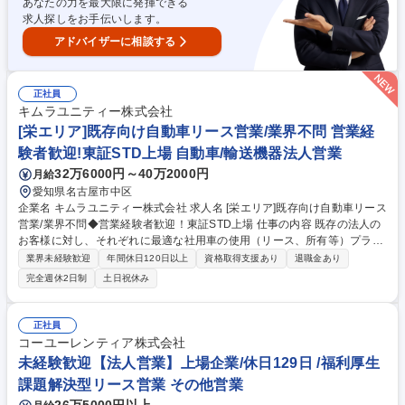
あなたの力を最大限に発揮できる
ファンドへの投資をお任せする可能性も有り 募集職種 【札幌/リース営
求人探しをお手伝いします。
業】営業経験者歓迎！転勤無/土日祝休/JR北海道G
アドバイザーに相談する
正社員
キムラユニティー株式会社
[栄エリア]既存向け自動車リース営業/業界不問 営業経
験者歓迎!東証STD上場 自動車/輸送機器法人営業
32万6000円～40万2000円
月給
愛知県名古屋市中区
企業名 キムラユニティー株式会社 求人名 [栄エリア]既存向け自動車リース
営業/業界不問◆営業経験者歓迎！東証STD上場 仕事の内容 既存の法人の
お客様に対し、それぞれに最適な社用車の使用（リース、所有等）プラン
を作り、ご契約に繋げる仕事です。 仕事としては「お貸しすること」です
業界未経験歓迎
年間休日120日以上
資格取得支援あり
退職金あり
が、そこに至るまでには、走行距離・燃費・メンテナンス実施履歴・予
完全週休2日制
土日祝休み
算・事業計画・財務状況等、細かなことを確認しつつ検討する工程があ
り、結果、お客様の経費削減につながります。納車後は、定期点検・車検
等、契約満了までしっかりとしたお付き合いをし、お客様に安心・安全を
正社員
提供します。 募集職種 [栄エリア]既存向け自動車リース営業/業界不問◆営
コーユーレンティア株式会社
業経験者歓迎！東証STD上場
未経験歓迎【法人営業】上場企業/休日129日 /福利厚生
課題解決型リース営業 その他営業