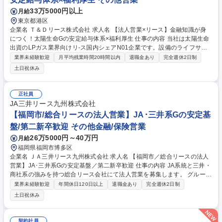
33万5000円以上
月給
東京都港区
企業名 Ｔ＆Ｄリース株式会社 求人名 【法人営業×リース】金融知識が身
につく！太陽生命Gの安定給与体系×福利厚生 仕事の内容 当社は太陽生命
出資のLPガス業界向けリ-ス国内シェアN01企業です。設備のライフサイ
クルに合わせて、節税対策やキャッシュフロー改善など、顧客の経営課題
業界未経験歓迎
月平均残業時間20時間以内
退職金あり
完全週休2日制
を解決するオーダーメイドの提案を行っていただきます LPガス事業者
土日祝休み
（卸業者、家族経営事業者、法人様）に対してリース商品の提案営業を行
います。企業が設備投資を行う際の資金調達手段の1つです。単にモノを
貸し出すだけでなく、顧客の経営層と直接商談し、財務課題に踏み込むコ
正社員
ンサルティング。大手生命Gの安定した経営基盤を背景に、競争力ある料
JA三井リース九州株式会社
率設定/直接販売体制/高いリピート率や継続的な取引★入社後は金融知識
【福岡市/総合リースの法人営業】JA･三井系Gの安定基
や財務分析スキルを研修で習得できます。 募集職種 【法人営業×リース】
盤/第二新卒歓迎 その他金融/保険営業
金融知識が身につく！太陽生命Gの安定給与体系×福利厚生
26万5000円～40万円
月給
福岡県福岡市博多区
企業名 ＪＡ三井リース九州株式会社 求人名 【福岡市／総合リースの法人
営業】JA･三井系Gの安定基盤／第二新卒歓迎 仕事の内容 JA系統と三井・
商社系の強みを持つ総合リース会社にて法人営業を募集します。 グループ
監修の研修・先輩社員とのOJTを経て、既存顧客を中心に多彩なソリュー
業界未経験歓迎
年間休日120日以上
退職金あり
完全週休2日制
ション提案をお任せします。 【提案手法】リース・割賦、支払委託、ファ
土日祝休み
クタリング、ベンダーファイナンス、融資、ＤＸ推進、コスト改善、省エ
ネ・業務効率化設備改善 等 ■入社後は基礎的な研修を実施した後、先輩社
員との同行営業にて業務の流れを学んでいただきます。JA系統と三井の両
契約社員