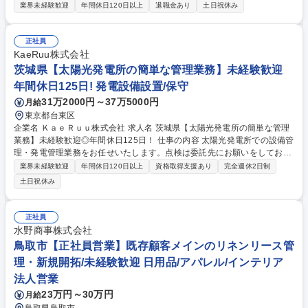
向けコンピュータ事業の当社にて、ホールシステムの「保守メンテンナン
業界未経験歓迎
年間休日120日以上
退職金あり
土日祝休み
ス」をご担当いただきます。 ■パチンコホール店の各種管理を行うホール
コンピュータ・賞品・顧客管理システム・遊技台データの表示や演出を行
う呼出ランプの保守メンテンナンスをご担当いただきます。 ※メンテナン
正社員
スは設備機器内だけで、建物側の改変は伴わない ■保守メンテナンスのみ
KaeRuu株式会社
にとどまらず、顧客への提案活動も将来的にお任せします。 募集職種
茨城県【太陽光発電所の簡単な管理業務】未経験歓迎
【難波/保守】遊技機システムの保守/パチンコ好き歓迎◎
年間休日125日! 発電設備設置/保守
31万2000円～37万5000円
月給
東京都台東区
企業名 ＫａｅＲｕｕ株式会社 求人名 茨城県【太陽光発電所の簡単な管理
業務】未経験歓迎◎年間休日125日！ 仕事の内容 太陽光発電所での設備管
理・発電管理業務をお任せいたします。点検は委託先にお願いをしており
ますので作業の立会いや除草作業などです。＊先輩社員が入社後はやり方
業界未経験歓迎
年間休日120日以上
資格取得支援あり
完全週休2日制
などフォローをしますので安心。 【具体的には】 ■委託先の設備点検業者
土日祝休み
の管理業務がメインになります。点検の依頼や、点検後の確認や作業時の
立会いなど。（点検に関しては委託しておりますのでご安心ください）ま
たソーラーパネル付近の除草作業や雪かきなどをお任せします。基本は担
正社員
当エリアの発電所を担当。（関東：7か所）2人以上で発電所に向かいま
水野商事株式会社
す。場所により1泊2日などの出張もございます。外出作業でないときは事
鳥取市【正社員営業】既存顧客メインのリネンリース管
務所で事務作業でを行います。 募集職種 茨城県【太陽光発電所の簡単な
理・新規開拓/未経験歓迎 日用品/アパレル/インテリア
管理業務】未経験歓迎◎年間休日125日！
法人営業
23万円～30万円
月給