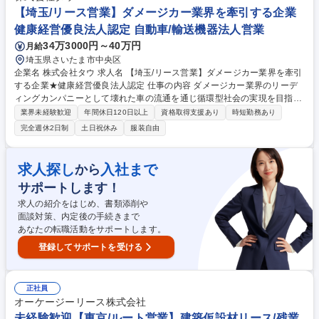
ダスキン加盟店向け/東証プライム上場グループ
【埼玉/リース営業】ダメージカー業界を牽引する企業
健康経営優良法人認定 自動車/輸送機器法人営業
34万3000円～40万円
月給
埼玉県さいたま市中央区
企業名 株式会社タウ 求人名 【埼玉/リース営業】ダメージカー業界を牽引
する企業★健康経営優良法人認定 仕事の内容 ダメージカー業界のリーデ
ィングカンパニーとして壊れた車の流通を通じ循環型社会の実現を目指し
ています。損害保険会社やリース会社に対し、ダメージカー（損害車）の
業界未経験歓迎
年間休日120日以上
資格取得支援あり
時短勤務あり
仕入拡大を目指した提案営業をお任せします。 【具体的には】■担当顧客
完全週休2日制
土日祝休み
服装自由
への定期訪問・ヒアリング■ダメージカーの査定依頼対応・提案書作成■顧
客の課題に対する自社リソースを活用したソリューション提案■電話やメ
ールによる各種問い合わせ対応 【ポイント】定期的な訪問等でお客様との
求人探し
入社まで
から
コミュニケーションをとり、関係構築することがポイント。買取営業と言
サポートします！
っても、実は値段の「高い・安い」に留まらず、柔軟な対応や丁寧な応対
を評価されることが多いです。 募集職種 【埼玉/リース営業】ダメージカ
求人の紹介をはじめ、書類添削や
ー業界を牽引する企業★健康経営優良法人認定
面談対策、内定後の手続きまで
あなたの転職活動をサポートします。
登録してサポートを受ける
正社員
オーケージーリース株式会社
未経験歓迎【東京/ルート営業】建築仮設材リース/残業