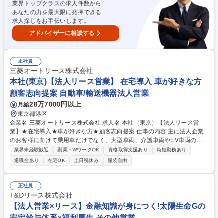
業界トップクラスの求人件数から
Tを通じて、注力商材の知見習得や独自スキルアップを実施 ※各担当者は
あなたの力を最大限に発揮できる
スキル、経験によりメーカー、エリア（医療商社）、またはその両方を担
求人探しをお手伝いします。
当。 募集職種 【法人営業】医療機関のデジタルヘルス設備投資をリース
(金融)で課題解決/NTT
アドバイザーに相談する
正社員
三菱オートリース株式会社
本社(東京)【法人リース営業】 在宅導入 車が好きな方
顧客志向提案 自動車/輸送機器法人営業
28万7000円以上
月給
東京都港区
企業名 三菱オートリース株式会社 求人名 本社（東京）【法人リース営
業】★在宅導入★車が好きな方★顧客志向提案 仕事の内容 主に法人企業
のお客様に向けて乗用車だけでなく、大型車両、介護車両やEV車両のリ
ースを提供している当社にてオートリースの法人営業をご担当いただきま
業界未経験歓迎
副業・WワークOK
資格取得支援あり
時短勤務あり
す。 お客様の自動車に関する多様な要望を踏まえ、最適なソリューション
退職金あり
在宅OK
土日祝休み
服装自由
を提案する業務です。(1)提案営業：最適なリースシステムの設計・提案
(2)顧客フォロー：契約後のフォロー、契約継続の商談※三菱グループを始
め多くの企業との取引があります。入社後は原則として既存の顧客を担当
正社員
して頂き、その後は新規開拓もお任せします。 募集職種 本社（東京）
T&Dリース株式会社
【法人リース営業】★在宅導入★車が好きな方★顧客志向提案
【法人営業×リース】金融知識が身につく!太陽生命Gの
安定給与体系×福利厚生 その他営業