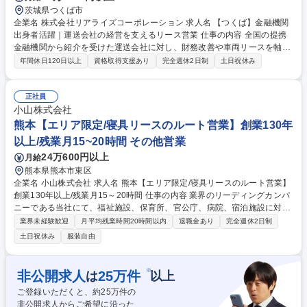
茨城県つくば市
企業名 株式会社リアライズコーポレーション 求人名 【つくば】金融機関
出身者活躍｜運送会社の経営を支えるリース営業 仕事の内容 全国の提携
金融機関から紹介を受けた運送会社に対し、財務改善や車両リースを軸と
したコンサルティング営業を担当。顧客の経営課題に踏み込み、最適なソ
年間休日120日以上
資格取得支援あり
完全週休2日制
土日祝休み
リューション提案を行います。 【主要業務】 ■運送会社への財務コンサル
ティング・提案営業 ■オペレーティングリース契約の提案・締結 ■金融機
関との連携・勉強会実施 ■既存顧客フォロー・関係構築 ■営業に付随する
正社員
事務業務 募集職種 【つくば】金融機関出身者活躍｜運送会社の経営を支
小山株式会社
えるリース営業
熊本【エリア限定/寝具リースのルート営業】創業130年
以上/残業月15~20時間 その他営業
24万600円以上
月給
熊本県熊本市東区
企業名 小山株式会社 求人名 熊本【エリア限定/寝具リースのルート営業】
創業130年以上/残業月15～20時間 仕事の内容 業界のリーディングカンパ
ニーである当社にて、福祉施設、保育所、官公庁、病院、宿泊施設に対す
る寝具リースの営業をお任せします。 【具体的には】 上記のようなお客
業界未経験歓迎
月平均残業時間20時間以内
退職金あり
完全週休2日制
様先に、寝具やリネンを中心にニーズに沿った幅広い商材を扱います。寝
土日祝休み
服装自由
具以外にも例えば家具やカーテンなど、お客様のニーズに沿ったものであ
れば、自由に提案することができます。1日あたり5～8件ほどのお客様先
へ、寝具を積み込みお届け&ニーズをお伺いいただきます。頻繁にお会い
※
非公開求人
25
万件
は
以上
するお役様が多く、お客様のお困りごとに気づき、提案・解決いただける
ご登録いただくと、約
25
万件の
お仕事です。 募集職種 熊本【エリア限定/寝具リースのルート営業】創業
非公開求人からご希望に沿った
130年以上/残業月15～20時間