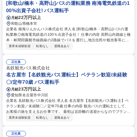
催し運転に対するモチベーションを高く持ち続ける取り組みを強化してい
[和歌山/橋本・高野山]バスの運転業務 南海電気鉄道の1
ます。 募集職種 【八日市/観光バスの運転手】滋賀交通のグループ会社◎
00%出資子会社! バス運転手
ベテラン歓迎★
22万円以上
月給
和歌山県橋本市
企業名 南海りんかんバス株式会社 求人名 [和歌山/橋本・高野山]バスの運
転業務◎南海電気鉄道の100％出資子会社！ 仕事の内容 高野山内路線と橋
本・林間田園都市線路線の2路線でバスを運行し,地元住民や観光客等にと
って不可欠な交通インフラサービスを提供している当社にて,バスの運転手
業界未経験歓迎
転勤なし
退職金あり
をお任せします！ ゆくゆくは運行管理をお任せする可能性もあります。
【運行管理業務】運転手の乗務割の作成/運転手の代務補充/休憩・睡眠施
設の保守管理/運転手の指導監督・安全運行の指示/運転手の疲労・健康状
正社員
態の把握 等 募集職種 [和歌山/橋本・高野山]バスの運転業務◎南海電気鉄
名鉄観光バス株式会社
道の100％出資子会社！
名古屋市【名鉄観光バス運転士】ベテラン歓迎/未経験
〇/定年70歳 バス運転手
23万円以上
月給
愛知県名古屋市中川区
企業名 名鉄観光バス株式会社 求人名 名古屋市【名鉄観光バス運転士】ベ
テラン歓迎／未経験〇／定年70歳 仕事の内容 観光バスの運転士として、
お客様の旅を支えるお仕事です。 最初は近距離の送迎からなのでブランク
がある方も安心。業務の多くが日帰りで、健康的に無理なく続けられま
業界未経験歓迎
転勤なし
退職金あり
す。業務内容の変更範囲；当社業務全般 日帰り観光や学校行事の送迎が中
心です。 【手厚い研修体制】 約3ヶ月の研修があり、専用の教習車で基礎
から練習できます。大型免許は入社前に最短2週間で取得可能（費用会社
正社員