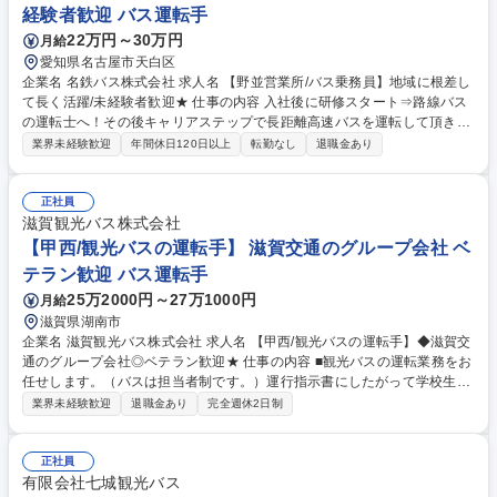
経験者歓迎 バス運転手
22万円～30万円
月給
愛知県名古屋市天白区
企業名 名鉄バス株式会社 求人名 【野並営業所/バス乗務員】地域に根差し
て長く活躍/未経験者歓迎★ 仕事の内容 入社後に研修スタート⇒路線バス
の運転士へ！その後キャリアステップで長距離高速バスを運転して頂きま
す。名古屋駅を発着点とし、仙台～福岡まで幅広いエリアに行くことがで
業界未経験歓迎
年間休日120日以上
転勤なし
退職金あり
きます。また、6月24日竣工の新しい 営業所や特別使用車もございます。
勤務は有給消化率90％！プライベートも◎独自の教習コースと車両を用い
た約3ヶ月のトレーニングで“運転手デビュー”を応援します！※ステップア
正社員
ップによっては夜行バスもございます※変更範囲：当社業務全般 【ある1
滋賀観光バス株式会社
日の流れ】■06:00 出勤、バスの点検、点呼■06:20 乗務開始■10:00 自由
【甲西/観光バスの運転手】 滋賀交通のグループ会社 ベ
時間（休憩or一時帰宅)■16:00 乗務再開■21:00 終業 募集職種 【野並営業
テラン歓迎 バス運転手
所/バス乗務員】地域に根差して長く活躍/未経験者歓迎★
25万2000円～27万1000円
月給
滋賀県湖南市
企業名 滋賀観光バス株式会社 求人名 【甲西/観光バスの運転手】◆滋賀交
通のグループ会社◎ベテラン歓迎★ 仕事の内容 ■観光バスの運転業務をお
任せします。（バスは担当者制です。）運行指示書にしたがって学校生徒
の送迎、一般団体の温泉旅行、日帰り旅行等があります。★甲西営業所で
業界未経験歓迎
退職金あり
完全週休2日制
の募集です。 【具体的には】 入社後の研修は、法定で決められている座
学10時間、実技20時間の基礎研修からスタート。未経験者の方、すぐに
は独り立ちが難しいと判断した方に対しては、運転手が納得いくまで研修
正社員
を行いますので安心してください。社内では安全に対する講習会を開催し
有限会社七城観光バス