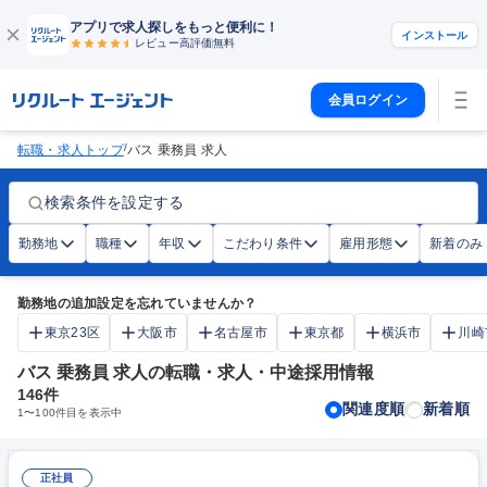
アプリで求人探しをもっと便利に！
インストール
レビュー高評価
無料
会員ログイン
/
転職・求人トップ
バス 乗務員 求人
検索条件を設定する
勤務地
職種
年収
こだわり条件
雇用形態
新着のみ
勤務地の追加設定を忘れていませんか？
東京23区
大阪市
名古屋市
東京都
横浜市
川崎
バス 乗務員 求人の転職・求人・中途採用情報
146
件
関連度順
新着順
1
〜
100
件目を表示中
正社員