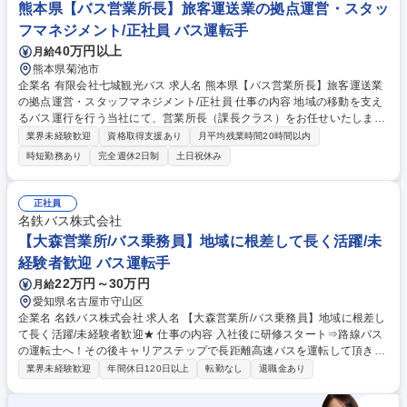
運転に対するモチベーションを高く持ち続ける取り組みを強化していま
熊本県【バス営業所長】旅客運送業の拠点運営・スタッ
す。 募集職種 【甲西/観光バスの運転手】◆滋賀交通のグループ会社◎ベ
フマネジメント/正社員 バス運転手
テラン歓迎★
40万円以上
月給
熊本県菊池市
企業名 有限会社七城観光バス 求人名 熊本県【バス営業所長】旅客運送業
の拠点運営・スタッフマネジメント/正社員 仕事の内容 地域の移動を支え
るバス運行を行う当社にて、営業所長（課長クラス）をお任せいたしま
す。具体的には、営業所の戦略立案や売上・予算の管理、乗務員等の労
業界未経験歓迎
資格取得支援あり
月平均残業時間20時間以内
務・安全管理、他部署との連携など運営全般を行います。 ■営業所・販売
時短勤務あり
完全週休2日制
土日祝休み
課の戦略立案、売上・利益の予算管理、大口顧客との強固な関係構築およ
び定期ミーティングの実施 ■運行管理、整備、人事など各部署との円滑な
連携・全体調整業務 ■乗務員への勤務割作成、休憩・負荷管理、労務リス
正社員
クマネジメントの徹底 ■安全向上・事故削減プロジェクトの主導、安全KP
名鉄バス株式会社
Iの適正評価 ■行政対応（監査、報告、是正対応）の責任者業務全般 【業
【大森営業所/バス乗務員】地域に根差して長く活躍/未
務内容の変更範囲】当社の指定する業務 募集職種 熊本県【バス営業所
経験者歓迎 バス運転手
長】旅客運送業の拠点運営・スタッフマネジメント/正社員
22万円～30万円
月給
愛知県名古屋市守山区
企業名 名鉄バス株式会社 求人名 【大森営業所/バス乗務員】地域に根差し
て長く活躍/未経験者歓迎★ 仕事の内容 入社後に研修スタート⇒路線バス
の運転士へ！その後キャリアステップで長距離高速バスを運転して頂きま
す。名古屋駅を発着点とし、仙台～福岡まで幅広いエリアに行くことがで
業界未経験歓迎
年間休日120日以上
転勤なし
退職金あり
きます。また、6月24日竣工の新しい 営業所や特別使用車もございます。
勤務は有給消化率90％！プライベートも◎独自の教習コースと車両を用い