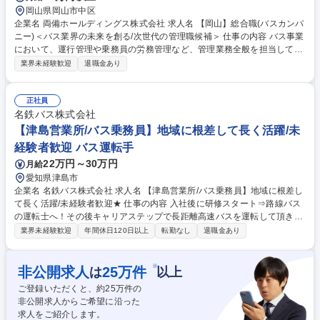
岡山県岡山市中区
企業名 両備ホールディングス株式会社 求人名 【岡山】総合職(バスカンパ
ニー)＜バス業界の未来を創る/次世代の管理職候補＞ 仕事の内容 バス事業
において、運行管理や乗務員の労務管理など、管理業務全般を担当してい
ただきます。まずは運行管理の事務的なお仕事を覚えていただくことにな
業界未経験歓迎
退職金あり
りますが、管理職になっていただくことを想定した採用です！ バス運行に
かかわる事務的業務だけでなく、円滑に運行を回していくためのドライバ
ーの方への声掛け、バスの法律に関する専門知識の習得など、地域交通を
正社員
支えるサポート職として、事務×調整力×専門知識を身に付けられるやりが
名鉄バス株式会社
いのある仕事です【具体的な業務例】・スケジュール作成と管理・バス運
【津島営業所/バス乗務員】地域に根差して長く活躍/未
転手の労務管理・教育指導・車両管理・お客様対応 など 【変更の範囲】
経験者歓迎 バス運転手
当社が定める業務全般。 募集職種 【岡山】総合職(バスカンパニー)＜バス
22万円～30万円
月給
業界の未来を創る/次世代の管理職候補＞
愛知県津島市
企業名 名鉄バス株式会社 求人名 【津島営業所/バス乗務員】地域に根差し
て長く活躍/未経験者歓迎★ 仕事の内容 入社後に研修スタート⇒路線バス
の運転士へ！その後キャリアステップで長距離高速バスを運転して頂きま
す。名古屋駅を発着点とし、仙台～福岡まで幅広いエリアに行くことがで
業界未経験歓迎
年間休日120日以上
転勤なし
退職金あり
きます。また、6月24日竣工の新しい 営業所や特別使用車もございます。
勤務は有給消化率90％！プライベートも◎独自の教習コースと車両を用い
た約3ヶ月のトレーニングで“運転手デビュー”を応援します！※ステップア
※
非公開求人
25
万件
は
以上
ップによっては夜行バスもございます※変更範囲：当社業務全般 【ある1
ご登録いただくと、約
25
万件の
日の流れ】■06:00 出勤、バスの点検、点呼■06:20 乗務開始■10:00 自由
非公開求人からご希望に沿った
時間（休憩or一時帰宅)■16:00 乗務再開■21:00 終業 募集職種 【津島営業
求人をご紹介します。
所/バス乗務員】地域に根差して長く活躍/未経験者歓迎★