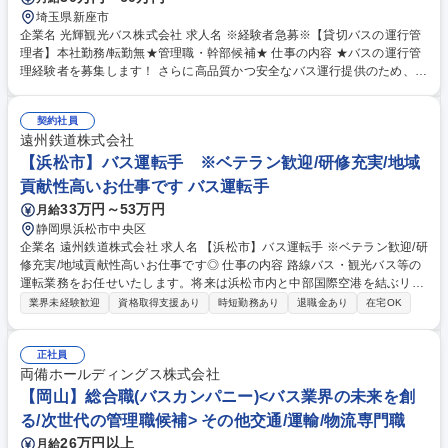
埼玉県新座市
企業名 光輝観光バス株式会社 求人名 ※経験者急募※【貸切バスの運行管
理者】本社勤務/転勤無★管理職・幹部候補★ 仕事の内容 ★バスの運行管
理経験者を募集します！ さらに高品質かつ安全なバス運行提供のため、体
制強化を図ります。 ■運行指示書の作成 ■安全に走行できるルートの確認
■運転士の乗務前点呼（体調・アルコール・免許証のチェック） ■乗務員
契約社員
のシフト作成などの労務管理 ■旅行会社の担当者との打ち合わせ 【変更の
遠州鉄道株式会社
範囲：無】 募集職種 ※経験者急募※【貸切バスの運行管理者】本社勤務/
転勤無★管理職・幹部候補★
【浜松市】バス運転手 ※ベテラン歓迎/研修充実/地域
貢献性高いお仕事です バス運転手
33万円～53万円
月給
静岡県浜松市中央区
企業名 遠州鉄道株式会社 求人名 【浜松市】バス運転手 ※ベテラン歓迎/研
修充実/地域貢献性高いお仕事です◎ 仕事の内容 路線バス・観光バス等の
運転業務をお任せいたします。将来は浜松市内と中部国際空港を結ぶリム
ジンバス「e-wing」や、東京・大阪間の都市を結ぶ高速バス「e-Line
業界未経験歓迎
資格取得支援あり
時短勤務あり
退職金あり
在宅OK
R」、観光バスなどへのステップアップも可能です！ ＜ある運転手の1日
＞【出勤】運行管理者と朝のあいさつ。アルコールチェック後、今日の運
行ダイヤの確認。→【車両点検】→【始業点呼・出庫】運行管理者に免許
正社員
証を提示し、自身の健康状態・車両状態等を報告し運行開始。→【乗務】
両備ホールディングス株式会社
お客様の安全と快適性を大事にし運転。→【休憩】 仲間たちとプライベー
【岡山】総合職(バスカンパニー)<バス業界の未来を創
トの話や交通情報共有→【入庫・終業点検】バスの終業点検と清掃。運行
る/次世代の管理職候補> その他交通/運輸/物流専門職
管理者に本日の報告をして終了。 募集職種 【浜松市】バス運転手 ※ベテ
26万円以上
月給
ラン歓迎/研修充実/地域貢献性高いお仕事です◎