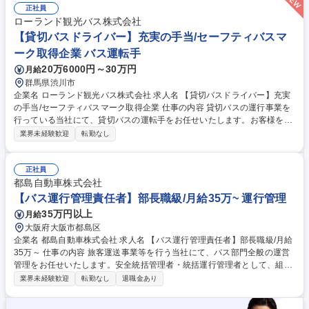
ていただき、業務ごとのOJTも時間をかけて実施するため、未経験からの
正社員
チャレンジ歓迎です。 【変更の範囲】当社が定める業務全般。 募集職種
ローランド観光バス株式会社
【岡山/転勤無】エアポートスタッフ＜グランドスタッフ/残業月平均10時
【貸切バスドライバー】充実の手当/セーフティバスマ
間程＞
ーク取得企業 バス運転手
20万6000円～30万円
月給
群馬県渋川市
企業名 ローランド観光バス株式会社 求人名 【貸切バスドライバー】充実
の手当/セーフティバスマーク取得企業 仕事の内容 貸切バスの運行事業を
行っている当社にて、貸切バスの運転手をお任せいたします。お客様を目
的地まで安全にお届けするやりがいのある業務です。セーフティバスマー
業界未経験歓迎
転勤なし
ク認定企業として高い安全意識で取り組めます。 ■貸切バスの運転業務全
般 ■ワンマン時における添乗業務 ■社内および業務に関わる清掃 ■車両の
日常点検や安全確認 ■その他、運行に付随する業務 ※２泊３日程度の宿泊
正社員
を伴う乗務が発生する場合があります。乗務内容に応じて就業時間が変動
都島自動車株式会社
します。 【業務内容の変更範囲】当社の指定する業務 募集職種 【貸切バ
【バス運行管理責任者】部長職級/月給35万~ 運行管理
スドライバー】充実の手当/セーフティバスマーク取得企業
35万円以上
月給
大阪府大阪市都島区
企業名 都島自動車株式会社 求人名 【バス運行管理責任者】部長職級/月給
35万～ 仕事の内容 旅客運送事業等を行う当社にて、バス部門全般の運営
管理をお任せいたします。安全統括管理者・統括運行管理者として、組織
の安全運行と事業運営の核となるポジションで、即戦力としての活躍を期
業界未経験歓迎
転勤なし
退職金あり
待しています。 バス部門の運営全般を統括。■運輸支局対応■監査・入札
契約対応■貸切バスの受注管理■乗務員の安全教育・側乗教育の実施。部長