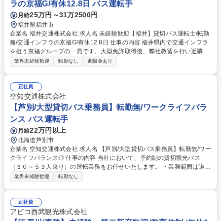
ラの京福G/有休12.8日 バス運転手
25万円～31万2500円
月給
福井県福井市
企業名 福井交通株式会社 求人名 未経験歓迎【福井】貸切バス運転士/転勤
無/交通インフラの京福G/有休12.8日 仕事の内容 福井県内で交通インフラ
を担う京福グループの一員です。大型免許取得後、弊社教習を行い近隣へ
の送迎や近隣の貸切バス運転業務についていただきます。※免許取得費用
業界未経験歓迎
転勤なし
退職金あり
は当社負担（3年勤続の条件あり）。 年休が取りやすい環境で、貸切バス
を運転する運転士1人あたりの平均年休取得日数は12.8日/年 セカンドキャ
リアや手に職をつけたい人など、福井県のインフラを支える仕事を一緒に
正社員
しましょう 募集職種 未経験歓迎【福井】貸切バス運転士/転勤無/交通イン
空知交通株式会社
フラの京福G/有休12.8日
【芦別/大型貸切バス乗務員】転勤無/ワークライフバラ
ンス バス運転手
22万円以上
月給
北海道芦別市
企業名 空知交通株式会社 求人名 【芦別/大型貸切バス乗務員】転勤無/ワー
クライフバランス◎ 仕事の内容 当社において、予約制の貸切観光バス
（３０～５３人乗り）の運転業務をお任せいたします。 ・業務範囲は道内
全域（宿泊を伴う場合あり） ・バス車両の洗車 ・運行前や運行後点検等
業界未経験歓迎
転勤なし
の車両整備 ・運転日報の作成（手書き） ・その他、上記に付随する業務
募集職種 【芦別/大型貸切バス乗務員】転勤無/ワークライフバランス◎
正社員
アビコ西武観光株式会社