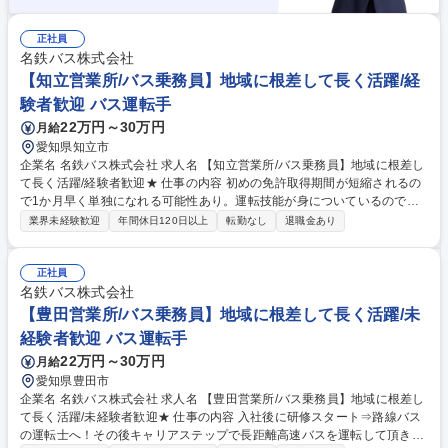
正社員
名鉄バス株式会社
【知立営業所/バス乗務員】地域に根差して長く活躍/経
験者歓迎 バス運転手
22万円～30万円
月給
愛知県知立市
企業名 名鉄バス株式会社 求人名 【知立営業所/バス乗務員】地域に根差し
て長く活躍/経験者歓迎★ 仕事の内容 初めの免許取得期間が短縮されるの
で1か月早く単独になれる可能性あり。運転技能が身についているので優
位性がある状態で研修いただくことができます。 将来的には適性があれば
業界未経験歓迎
年間休日120日以上
転勤なし
退職金あり
繁忙期（お盆・正月・GW等）に助勤。 →適正があると確認できましたら
名古屋中央営業所に配属となって長距離高速バスを運転できます。 ※名古
屋中央営業所以外では「長距離高速バス」の仕事はございません。 募集職
正社員
種 【知立営業所/バス乗務員】地域に根差して長く活躍/経験者歓迎★
名鉄バス株式会社
【豊田営業所/バス乗務員】地域に根差して長く活躍/未
経験者歓迎 バス運転手
22万円～30万円
月給
愛知県豊田市
企業名 名鉄バス株式会社 求人名 【豊田営業所/バス乗務員】地域に根差し
て長く活躍/未経験者歓迎★ 仕事の内容 入社後に研修スタート⇒路線バス
の運転士へ！その後キャリアステップで長距離高速バスを運転して頂きま