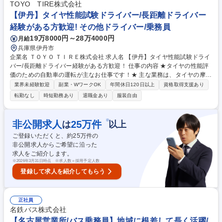
負担＊規定有）。バス未経験からプロへと導きます。 【最新の安全設備】
TOYO TIRE株式会社
衝突防止ブレーキ等の最新システムを全車導入。運転士の安全と身体への
【伊丹】タイヤ性能試験ドライバー/長距離ドライバー
負担軽減を最優先に考えており、国内最大級の規模を誇る、その安心感が
経験がある方歓迎! その他ドライバー/乗務員
あります。 募集職種 名古屋市【名鉄観光バス運転士】ベテラン歓迎／未
19万8000円～28万4000円
月給
経験〇／定年70歳
兵庫県伊丹市
企業名 ＴＯＹＯ ＴＩＲＥ株式会社 求人名 【伊丹】タイヤ性能試験ドライ
バー/長距離ドライバー経験がある方歓迎！ 仕事の内容 ★タイヤの性能評
価のための自動車の運転が主なお仕事です！★ 主な業務は、タイヤの摩耗
性能試験のため車の運転です。性能試験のための計画・実施・報告の一連
業界未経験歓迎
副業・WワークOK
年間休日120日以上
資格取得支援あり
の流れをお任せするイメージです。 【具体的な業務内容】■一般道におい
転勤なし
時短勤務あり
退職金あり
服装自由
て、規定コースを指定された速度・加速度で走行し、1日あたり約400km
の走行試験を実施■宮崎県・愛知県・北海道佐呂間などの他拠点へ約1か月
間出張し、各地で実車試験を実施■タイヤ溝深さの測定、データ入力・解
※
非公開求人
25
万件
は
以上
析・分析、報告書作成■自動車の始業点検・簡易整備、車両アライメント
ご登録いただくと、約
25
万件の
の測定・調整、車両・タイヤ重量測定、リム着脱、タイヤ交換、各種計測
非公開求人からご希望に沿った
機器・試験機の操作 募集職種 【伊丹】タイヤ性能試験ドライバー/長距離
求人をご紹介します。
ドライバー経験がある方歓迎！
※
2026年3月31日時点 ※求人数＝採用予定人数
登録して求人を紹介してもらう
正社員
名鉄バス株式会社
【名古屋営業所/バス乗務員】地域に根差して長く活躍/