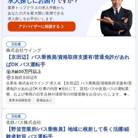
求人探し
お困り
に
ですか？
掃・点検、ダイヤ改正・迂回などの知らせ掲出、時刻表差し替え）■ダイ
業界トップクラスの求人件数から
ヤ改正（お客様への告知資料用意、社内音声データ更新、方向幕データ更
あなたの力を最大限に発揮できる
新、乗務員のために運行表作成）■窓口対応（接客対応、定期券の発行な
求人探しをお手伝いします。
ど）※変更の範囲：会社の定める業務 募集職種 【浜松市】バス事業の運
営・管理 UIターン・キャリアチェンジ歓迎◎
アドバイザーに相談する
正社員
株式会社ウイング
【京田辺】バス乗務員/資格取得支援有/普通免許があれ
ばOK バス運転手
30万円以上
月給
京都府京田辺市
企業名 株式会社ウイング 求人名 【京田辺】バス乗務員/資格取得支援有/普
通免許があればOK 仕事の内容 ■当社にて、貸切バスや送迎バスの運転業
務、および車両の日常点検や清掃等の付随業務をお任せいたします。 ■貸
切観光バスの運転 ■地域のコミュニティバスの運転 ■企業送迎バスの運転
業界未経験歓迎
退職金あり
■運行前の車両点検、日常の車両清掃 ■運行日報の作成 など ※未経験の方
でも安心して業務に取り組めるようサポート体制を整えています。 募集職
種 【京田辺】バス乗務員/資格取得支援有/普通免許があればOK
正社員
名鉄バス株式会社
【野並営業所/バス乗務員】地域に根差して長く活躍/経
験者歓迎 バス運転手