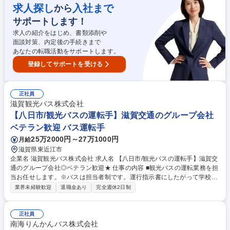
た約3ヶ月のトレーニングで“運転手デビュー”を応援します！※ステップア
求人探し
入社まで
から
ップによっては夜行バスもございます※変更範囲：当社業務全般 【ある1
サポートします！
日の流れ】■06:00 出勤、バスの点検、点呼■06:20 乗務開始■10:00 自由
時間（休憩or一時帰宅)■16:00 乗務再開■21:00 終業 募集職種 【大森営業
求人の紹介をはじめ、書類添削や
所/バス乗務員】地域に根差して長く活躍/未経験者歓迎★
面談対策、内定後の手続きまで
あなたの転職活動をサポートします。
登録してサポートを受ける
正社員
滋賀観光バス株式会社
【八日市/観光バスの運転手】滋賀交通のグループ会社
ベテラン歓迎 バス運転手
25万2000円～27万1000円
月給
滋賀県東近江市
企業名 滋賀観光バス株式会社 求人名 【八日市/観光バスの運転手】滋賀交
通のグループ会社◎ベテラン歓迎★ 仕事の内容 ■観光バスの運転業務を担
当お任せします。※バスは担当者制です。運行指示書にしたがって学校生
徒の送迎、一般団体の温泉旅行、日帰り旅行等があります。★八日市営業
業界未経験歓迎
退職金あり
完全週休2日制
所での募集です。 【具体的には】 入社後の研修は、法定で決められてい
る座学10時間、実技20時間の基礎研修からスタート。未経験者の方、す
ぐには独り立ちが難しいと判断した方に対しては、運転手が納得いくまで
正社員
研修を行いますので安心してください。社内では安全に対する講習会を開
南海りんかんバス株式会社