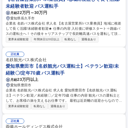
未経験者歓迎 バス運転手
22万円～30万円
月給
愛知県長久手市
企業名 名鉄バス株式会社 求人名 【名古屋営業所/バス乗務員】地域に根差
して長く活躍/未経験者歓迎★ 仕事の内容 入社後に研修スタート⇒路線バ
スの運転士へ！その後キャリアステップで長距離高速バスを運転して頂き
ます。名古屋駅を発着点とし、仙台～福岡まで幅広いエリアに行くことが
業界未経験歓迎
年間休日120日以上
転勤なし
退職金あり
できます。また、6月24日竣工の新しい 営業所や特別使用車もございま
す。勤務は有給消化率90％！プライベートも◎独自の教習コースと車両を
用いた約3ヶ月のトレーニングで“運転手デビュー”を応援します！※ステッ
正社員
プアップによっては夜行バスもございます※変更範囲：当社業務全般 【あ
名鉄観光バス株式会社
る1日の流れ】■06:00 出勤、バスの点検、点呼■06:20 乗務開始■10:00 自
愛知県豊田市【名鉄観光バス運転士】ベテラン歓迎/未
由時間（休憩or一時帰宅)■16:00 乗務再開■21:00 終業 募集職種 【名古屋
経験〇/定年70歳 バス運転手
営業所/バス乗務員】地域に根差して長く活躍/未経験者歓迎★
23万円以上
月給
愛知県豊田市
企業名 名鉄観光バス株式会社 求人名 愛知県豊田市【名鉄観光バス運転
士】ベテラン歓迎／未経験〇／定年70歳 仕事の内容 観光バスの運転士と
して、お客様の旅を支えるお仕事です。 最初は近距離の送迎からなのでブ
ランクがある方も安心。業務の多くが日帰りで、健康的に無理なく続けら
業界未経験歓迎
転勤なし
退職金あり
れます。業務内容の変更範囲；当社業務全般 日帰り観光や学校行事の送迎
が中心です。 【手厚い研修体制】 約3ヶ月の研修があり、専用の教習車で
基礎から練習できます。大型免許は入社前に最短2週間で取得可能（費用
正社員
会社負担＊規定有）。バス未経験からプロへと導きます。 【最新の安全設
両備ホールディングス株式会社