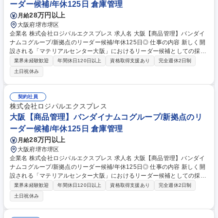
ーダー候補/年休125日 倉庫管理
28万円以上
月給
大阪府堺市堺区
企業名 株式会社ロジパルエクスプレス 求人名 大阪【商品管理】バンダイ
ナムコグループ/新拠点のリーダー候補/年休125日◎ 仕事の内容 新しく開
設される「マテリアルセンター大阪」におけるリーダー候補としての採用
です。入社後まずは、プラモデルの成形・金型・原料などの入出荷や保管/
業界未経験歓迎
年間休日120日以上
資格取得支援あり
完全週休2日制
ロケーション管理/ピッキング業務などの業務をお任せします。 バンダイ
土日祝休み
ナムコグループの貴重な国内生産(プラモデル等)を支える、「成形・金
型・原料などの入出荷、保管、ピッキング業務」が中心です。フォークリ
フトを操作するだけでなく、専用システムを使った商品配置(ロケーショ
契約社員
ン)のデータ管理も行います。 【将来的には】チームマネージャーとして
株式会社ロジパルエクスプレス
営業所全体の管理をお任せしたいと考えており、ご自身の頑張り次第で早
大阪【商品管理】バンダイナムコグループ/新拠点のリ
期にステップアップできる環境です。 募集職種 大阪【商品管理】バンダ
ーダー候補/年休125日 倉庫管理
イナムコグループ/新拠点のリーダー候補/年休125日◎
28万円以上
月給
大阪府堺市堺区
企業名 株式会社ロジパルエクスプレス 求人名 大阪【商品管理】バンダイ
ナムコグループ/新拠点のリーダー候補/年休125日◎ 仕事の内容 新しく開
設される「マテリアルセンター大阪」におけるリーダー候補としての採用
です。入社後まずは、プラモデルの成形・金型・原料などの入出荷や保管/
業界未経験歓迎
年間休日120日以上
資格取得支援あり
完全週休2日制
ロケーション管理/ピッキング業務などの業務をお任せします。 バンダイ
土日祝休み
ナムコグループの貴重な国内生産(プラモデル等)を支える、「成形・金
型・原料などの入出荷、保管、ピッキング業務」が中心です。フォークリ