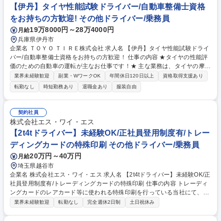
催し運転に対するモチベーションを高く持ち続ける取り組みを強化してい
【伊丹】タイヤ性能試験ドライバー/自動車整備士資格
ます。 募集職種 【守山/観光バスの運転手】◆滋賀交通のグループ会社◎
をお持ちの方歓迎! その他ドライバー/乗務員
ベテラン歓迎★
19万8000円～28万4000円
月給
兵庫県伊丹市
企業名 ＴＯＹＯ ＴＩＲＥ株式会社 求人名 【伊丹】タイヤ性能試験ドライ
バー/自動車整備士資格をお持ちの方歓迎！ 仕事の内容 ★タイヤの性能評
価のための自動車の運転が主なお仕事です！★ 主な業務は、タイヤの摩耗
性能試験のため車の運転です。性能試験のための計画・実施・報告の一連
業界未経験歓迎
副業・WワークOK
年間休日120日以上
資格取得支援あり
の流れをお任せするイメージです。 【具体的な業務内容】■一般道におい
転勤なし
時短勤務あり
退職金あり
服装自由
て、規定コースを指定された速度・加速度で走行し、1日あたり約400km
の走行試験を実施■宮崎県・愛知県・北海道佐呂間などの他拠点へ約1か月
間出張し、各地で実車試験を実施■タイヤ溝深さの測定、データ入力・解
契約社員
析・分析、報告書作成■自動車の始業点検・簡易整備、車両アライメント
株式会社エス・ワイ・エス
の測定・調整、車両・タイヤ重量測定、リム着脱、タイヤ交換、各種計測
【2t4tドライバー】未経験OK/正社員登用制度有/トレー
機器・試験機の操作 募集職種 【伊丹】タイヤ性能試験ドライバー/自動車
ディングカードの特殊印刷 その他ドライバー/乗務員
整備士資格をお持ちの方歓迎！
20万円～40万円
月給
埼玉県越谷市
企業名 株式会社エス・ワイ・エス 求人名 【2t4tドライバー】未経験OK/正
社員登用制度有/トレーディングカードの特殊印刷 仕事の内容 トレーディ
ングカードのレアカード等に使われる特殊印刷を行っている当社にて、2
t、4tトラックのドライバー業務をお任せします。大手玩具メーカー等の安
業界未経験歓迎
転勤なし
完全週休2日制
土日祝休み
定企業との取引やインバウンドでの案件が多く業績伸長中 【具体的には】
■自社工場・協力会社への自社商品（印刷物）の納品、引き取り ■工場間