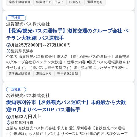
す。名古屋駅を発着点とし、仙台～福岡まで幅広いエリアに行くことがで
業界未経験歓迎
年間休日120日以上
転勤なし
退職金あり
きます。また、6月24日竣工の新しい 営業所や特別使用車もございます。
勤務は有給消化率90％！プライベートも◎独自の教習コースと車両を用い
た約3ヶ月のトレーニングで“運転手デビュー”を応援します！※ステップア
正社員
ップによっては夜行バスもございます※変更範囲：当社業務全般 【ある1
滋賀観光バス株式会社
日の流れ】■06:00 出勤、バスの点検、点呼■06:20 乗務開始■10:00 自由
【長浜/観光バスの運転手】滋賀交通のグループ会社 ベ
時間（休憩or一時帰宅)■16:00 乗務再開■21:00 終業 募集職種 【豊田営業
テラン大歓迎! バス運転手
所/バス乗務員】地域に根差して長く活躍/未経験者歓迎★
25万2000円～27万1000円
月給
滋賀県長浜市
企業名 滋賀観光バス株式会社 求人名 【長浜/観光バスの運転手】滋賀交通
のグループ会社◎ベテラン大歓迎！ 仕事の内容 ■観光バスの運転業務をお
任せします。（※バスは担当者制です）運行指示書にしたがって学校生徒
の送迎、一般団体の温泉旅行、日帰り旅行等をご対応いただきます。★長
業界未経験歓迎
退職金あり
完全週休2日制
浜営業所での募集です。 【具体的には】 入社後の研修は、法定で決めら
れている座学10時間、実技20時間の基礎研修からスタート。未経験者の
方、すぐには独り立ちが難しいと判断した方に対しては、運転手が納得い
正社員
くまで研修を行いますので安心してください。社内では安全に対する講習
名鉄観光バス株式会社
会を開催し運転に対するモチベーションを高く持ち続ける取り組みを強化
愛知県刈谷市【名鉄観光バス運転士】未経験から大歓
しています。 募集職種 【長浜/観光バスの運転手】滋賀交通のグループ会
迎!/1月よりベースUP バス運転手
社◎ベテラン大歓迎！
23万円以上
月給
愛知県刈谷市
企業名 名鉄観光バス株式会社 求人名 愛知県刈谷市【名鉄観光バス運転
士】未経験から大歓迎！／1月よりベースUP◎ 仕事の内容 名鉄グループ