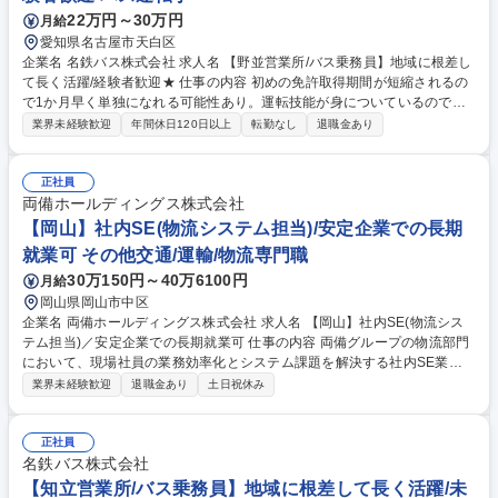
22万円～30万円
月給
愛知県名古屋市天白区
企業名 名鉄バス株式会社 求人名 【野並営業所/バス乗務員】地域に根差し
て長く活躍/経験者歓迎★ 仕事の内容 初めの免許取得期間が短縮されるの
で1か月早く単独になれる可能性あり。運転技能が身についているので優
位性がある状態で研修いただくことができます。 将来的には適性があれば
業界未経験歓迎
年間休日120日以上
転勤なし
退職金あり
繁忙期（お盆・正月・GW等）に助勤。 →適正があると確認できましたら
名古屋中央営業所に配属となって長距離高速バスを運転できます。 ※名古
屋中央営業所以外では「長距離高速バス」の仕事はございません。 募集職
正社員
種 【野並営業所/バス乗務員】地域に根差して長く活躍/経験者歓迎★
両備ホールディングス株式会社
【岡山】社内SE(物流システム担当)/安定企業での長期
就業可 その他交通/運輸/物流専門職
30万150円～40万6100円
月給
岡山県岡山市中区
企業名 両備ホールディングス株式会社 求人名 【岡山】社内SE(物流シス
テム担当)／安定企業での長期就業可 仕事の内容 両備グループの物流部門
において、現場社員の業務効率化とシステム課題を解決する社内SE業務
をお任せします。社内IT全般の中核担当として、システムの安定稼働およ
業界未経験歓迎
退職金あり
土日祝休み
び新規システム導入の推進を担います。 【具体的な業務】◆物流現場の業
務課題抽出から最適な業務支援型システムの導入検討、外部開発ベンダー
との要件折衝、および新システムの運用設計◆現場ニーズに即した既存物
正社員
流システムのリニューアル企画、運用プロセスの変更推進、自動化ツール
名鉄バス株式会社
導入による抜本的な業務改善実現◆全社システムの安定稼働に向けたマス
【知立営業所/バス乗務員】地域に根差して長く活躍/未