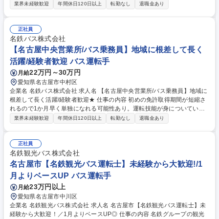
頂きます。名古屋駅を発着点とし、仙台～福岡まで幅広いエリアに行くこ
業界未経験歓迎
年間休日120日以上
転勤なし
退職金あり
とができます。また、6月24日竣工の新しい 営業所や特別使用車もござい
ます。勤務は有給消化率90％！プライベートも◎独自の教習コースと車両
を用いた約3ヶ月のトレーニングで“運転手デビュー”を応援します！※ステ
正社員
ップアップによっては夜行バスもございます※変更範囲：当社業務全般
名鉄バス株式会社
【ある1日の流れ】■06:00 出勤、バスの点検、点呼■06:20 乗務開始■10:0
【名古屋中央営業所/バス乗務員】地域に根差して長く
0 自由時間（休憩or一時帰宅)■16:00 乗務再開■21:00 終業 募集職種 【名
活躍/経験者歓迎 バス運転手
古屋中央営業所/バス乗務員】地域に根差して長く活躍/未経験者歓迎★
22万円～30万円
月給
愛知県名古屋市中村区
企業名 名鉄バス株式会社 求人名 【名古屋中央営業所/バス乗務員】地域に
根差して長く活躍/経験者歓迎★ 仕事の内容 初めの免許取得期間が短縮さ
れるので1か月早く単独になれる可能性あり。運転技能が身についている
ので優位性がある状態で研修いただくことができます。 将来的には適性が
業界未経験歓迎
年間休日120日以上
転勤なし
退職金あり
あれば繁忙期（お盆・正月・GW等）に助勤。 →適正があると確認できま
したら名古屋中央営業所に配属となって長距離高速バスを運転できます。
※名古屋中央営業所以外では「長距離高速バス」の仕事はございません。
正社員
募集職種 【名古屋中央営業所/バス乗務員】地域に根差して長く活躍/経験
名鉄観光バス株式会社
者歓迎★
名古屋市【名鉄観光バス運転士】未経験から大歓迎!/1
月よりベースUP バス運転手
23万円以上
月給
愛知県名古屋市中川区
企業名 名鉄観光バス株式会社 求人名 名古屋市【名鉄観光バス運転士】未
経験から大歓迎！／1月よりベースUP◎ 仕事の内容 名鉄グループの観光