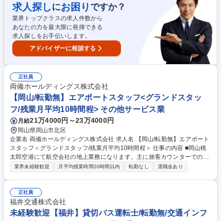
職級としての採用を想定し、知見を活かして組織を牽引していただく役割
求人探し
お困り
に
ですか？
です。経験や能力に合わせて業務をお任せし、細かな社内ルールは既存ス
業界トップクラスの求人件数から
タッフが丁寧に共有します。地域交通の安全を守る責任と裁量のある要職
あなたの力を最大限に発揮できる
です。 【業務内容の変更範囲】当社の指定する業務 募集職種 【バス運行
求人探しをお手伝いします。
管理責任者】部長職級/月給35万～
アドバイザーに相談する
正社員
両備ホールディングス株式会社
【岡山/転勤無】エアポートスタッフ<グランドスタッ
フ/残業月平均10時間程> その他サービス業
21万4000円～23万4000円
月給
岡山県岡山市北区
企業名 両備ホールディングス株式会社 求人名 【岡山/転勤無】エアポート
スタッフ＜グランドスタッフ/残業月平均10時間程＞ 仕事の内容 ■岡山桃
太郎空港にて航空会社の地上業務になります。主に旅客カウンターでの搭
乗手続き・手荷物受託、出発ロビーでの旅客誘導、搭乗口での改札業務、
業界未経験歓迎
月平均残業時間20時間以内
転勤なし
退職金あり
到着業務、ラウンジ業務などを担当していただきます。 【入社後につい
て】 ■入社後は、e-ラーニングや羽田研修などを通じて基礎知識を習得し
ていただき、業務ごとのOJTも時間をかけて実施するため、未経験からの
正社員
チャレンジ歓迎です。 【変更の範囲】当社が定める業務全般。 募集職種
福井交通株式会社
【岡山/転勤無】エアポートスタッフ＜グランドスタッフ/残業月平均10時
未経験歓迎【福井】貸切バス運転士/転勤無/交通インフ
間程＞