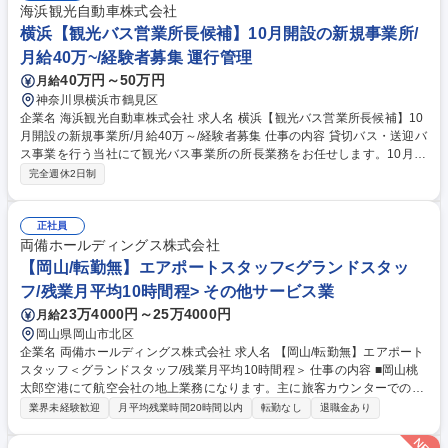
海浜観光自動車株式会社
横浜【観光バス営業所長候補】10月開設の新規事業所/
月給40万~/経験者募集 運行管理
40万円～50万円
月給
神奈川県横浜市鶴見区
企業名 海浜観光自動車株式会社 求人名 横浜【観光バス営業所長候補】10
月開設の新規事業所/月給40万～/経験者募集 仕事の内容 貸切バス・送迎バ
ス事業を行う当社にて観光バス事業所の所長業務をお任せします。10月の
営業開始に合わせ、当初は別事業所の所長補佐からスタートし、業務全体
完全週休2日制
の流れをじっくりと掴んでいただきます。 ■10月の新規営業開始に向けた
各種準備業務 ■現営業所長（別事業所）の補佐、実務を通じた業務習得 ■
一般的な観光バスの営業所長業務（運行・労務管理、安全管理等） ■乗務
正社員
員のマネジメント、配車対応、トラブル発生時の一次対応 ■営業活動やア
両備ホールディングス株式会社
ライアンス強化、近隣事業者との連携 ★新規立ち上げのため、一から理想
【岡山/転勤無】エアポートスタッフ<グランドスタッ
の組織・事業所づくりに携われます。 募集職種 横浜【観光バス営業所長
フ/残業月平均10時間程> その他サービス業
候補】10月開設の新規事業所/月給40万～/経験者募集
23万4000円～25万4000円
月給
岡山県岡山市北区
企業名 両備ホールディングス株式会社 求人名 【岡山/転勤無】エアポート
スタッフ＜グランドスタッフ/残業月平均10時間程＞ 仕事の内容 ■岡山桃
太郎空港にて航空会社の地上業務になります。主に旅客カウンターでの搭
乗手続き・手荷物受託、出発ロビーでの旅客誘導、搭乗口での改札業務、
業界未経験歓迎
月平均残業時間20時間以内
転勤なし
退職金あり
到着業務、ラウンジ業務などを担当していただきます。 【入社後につい
て】 ■入社後は、e-ラーニングや羽田研修などを通じて基礎知識を習得し