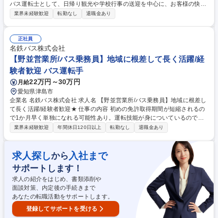
バス運転士として、日帰り観光や学校行事の送迎を中心に、お客様の快適
な旅をサポートする業務をお任せします。業務の8～9割が日帰りのため、
業界未経験歓迎
転勤なし
退職金あり
無理なく健康的に長く続けられる環境です。 最初のお仕事は近距離かつ定
期ルートを走行する送迎からスタート 〇よくある仕事（8～9割が日帰り
です！） ・日帰り観光（自社ツアー「ドラゴンズパック」等） ・学校行
正社員
事（遠足や修学旅行、部活動遠征等） ・企業の従業員輸送、企業・団体の
名鉄バス株式会社
親睦会や慰安旅行、研修旅行 約3ヶ月の座学研修や実践研修があり未経験
【野並営業所/バス乗務員】地域に根差して長く活躍/経
でも安心して就業できます！ 募集職種 名古屋市【名鉄観光バス運転士】
験者歓迎 バス運転手
未経験から大歓迎！／1月よりベースUP◎
22万円～30万円
月給
愛知県津島市
企業名 名鉄バス株式会社 求人名 【野並営業所/バス乗務員】地域に根差し
て長く活躍/経験者歓迎★ 仕事の内容 初めの免許取得期間が短縮されるの
で1か月早く単独になれる可能性あり。運転技能が身についているので優
位性がある状態で研修いただくことができます。 将来的には適性があれば
業界未経験歓迎
年間休日120日以上
転勤なし
退職金あり
繁忙期（お盆・正月・GW等）に助勤。 →適正があると確認できましたら
名古屋中央営業所に配属となって長距離高速バスを運転できます。 ※名古
屋中央営業所以外では「長距離高速バス」の仕事はございません。 募集職
求人探し
入社まで
から
種 【野並営業所/バス乗務員】地域に根差して長く活躍/経験者歓迎★
サポートします！
求人の紹介をはじめ、書類添削や
面談対策、内定後の手続きまで
あなたの転職活動をサポートします。
登録してサポートを受ける