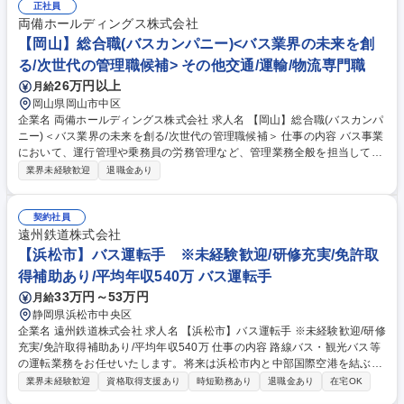
フトを操作するだけでなく、専用システムを使った商品配置(ロケーショ
正社員
ン)のデータ管理も行います。 【将来的には】チームマネージャーとして
両備ホールディングス株式会社
営業所全体の管理をお任せしたいと考えており、ご自身の頑張り次第で早
【岡山】総合職(バスカンパニー)<バス業界の未来を創
期にステップアップできる環境です。 募集職種 大阪【商品管理】バンダ
る/次世代の管理職候補> その他交通/運輸/物流専門職
イナムコグループ/新拠点のリーダー候補/年休125日◎
26万円以上
月給
岡山県岡山市中区
企業名 両備ホールディングス株式会社 求人名 【岡山】総合職(バスカンパ
ニー)＜バス業界の未来を創る/次世代の管理職候補＞ 仕事の内容 バス事業
において、運行管理や乗務員の労務管理など、管理業務全般を担当してい
ただきます。まずは運行管理の事務的なお仕事を覚えていただくことにな
業界未経験歓迎
退職金あり
りますが、管理職になっていただくことを想定した採用です！ バス運行に
かかわる事務的業務だけでなく、円滑に運行を回していくためのドライバ
ーの方への声掛け、バスの法律に関する専門知識の習得など、地域交通を
契約社員
支えるサポート職として、事務×調整力×専門知識を身に付けられるやりが
遠州鉄道株式会社
いのある仕事です【具体的な業務例】・スケジュール作成と管理・バス運
【浜松市】バス運転手 ※未経験歓迎/研修充実/免許取
転手の労務管理・教育指導・車両管理・お客様対応 など 【変更の範囲】
得補助あり/平均年収540万 バス運転手
当社が定める業務全般。 募集職種 【岡山】総合職(バスカンパニー)＜バス
33万円～53万円
月給
業界の未来を創る/次世代の管理職候補＞
静岡県浜松市中央区
企業名 遠州鉄道株式会社 求人名 【浜松市】バス運転手 ※未経験歓迎/研修
充実/免許取得補助あり/平均年収540万 仕事の内容 路線バス・観光バス等
の運転業務をお任せいたします。将来は浜松市内と中部国際空港を結ぶリ
ムジンバス「e-wing」や、東京・大阪間の都市を結ぶ高速バス「e-Line
業界未経験歓迎
資格取得支援あり
時短勤務あり
退職金あり
在宅OK
R」、観光バスなどへのステップアップも可能です！ ＜ある運転手の1日