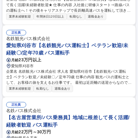
て長く活躍/未経験者歓迎★ 仕事の内容 入社後に研修スタート⇒路線バス
の運転士へ！その後キャリアステップで長距離高速バスを運転して頂きま
す。名古屋駅を発着点とし、仙台～福岡まで幅広いエリアに行くことがで
業界未経験歓迎
年間休日120日以上
転勤なし
退職金あり
きます。また、6月24日竣工の新しい 営業所や特別使用車もございます。
勤務は有給消化率90％！プライベートも◎独自の教習コースと車両を用い
た約3ヶ月のトレーニングで“運転手デビュー”を応援します！※ステップア
正社員
ップによっては夜行バスもございます※変更範囲：当社業務全般 【ある1
名鉄観光バス株式会社
日の流れ】■06:00 出勤、バスの点検、点呼■06:20 乗務開始■10:00 自由
愛知県刈谷市【名鉄観光バス運転士】ベテラン歓迎/未
時間（休憩or一時帰宅)■16:00 乗務再開■21:00 終業 募集職種 【蒲郡営業
経験〇/定年70歳 バス運転手
所/バス乗務員】地域に根差して長く活躍/未経験者歓迎★
23万円以上
月給
愛知県刈谷市
企業名 名鉄観光バス株式会社 求人名 愛知県刈谷市【名鉄観光バス運転
士】ベテラン歓迎／未経験〇／定年70歳 仕事の内容 観光バスの運転士と
して、お客様の旅を支えるお仕事です。 最初は近距離の送迎からなのでブ
ランクがある方も安心。業務の多くが日帰りで、健康的に無理なく続けら
業界未経験歓迎
転勤なし
退職金あり
れます。業務内容の変更範囲；当社業務全般 日帰り観光や学校行事の送迎
が中心です。 【手厚い研修体制】 約3ヶ月の研修があり、専用の教習車で
基礎から練習できます。大型免許は入社前に最短2週間で取得可能（費用
正社員
会社負担＊規定有）。バス未経験からプロへと導きます。 【最新の安全設
名鉄バス株式会社
備】 衝突防止ブレーキ等の最新システムを全車導入。運転士の安全と身体
【名古屋営業所/バス乗務員】地域に根差して長く活躍/
への負担軽減を最優先に考えており、国内最大級の規模を誇る、その安心
経験者歓迎 バス運転手
感があります。 募集職種 愛知県刈谷市【名鉄観光バス運転士】ベテラン
22万円～30万円
月給
歓迎／未経験〇／定年70歳