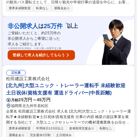
の観光バス運転士として、日帰り観光や学校行事の送迎を中心に、お客様
の快適な旅をサポートする業務をお任せします。業務の8～9割が日帰りの
業界未経験歓迎
転勤なし
退職金あり
ため、無理なく健康的に長く続けられる環境です。 最初のお仕事は近距離
かつ定期ルートを走行する送迎からスタート 〇よくある仕事（8～9割が
日帰りです！） ・日帰り観光（自社ツアー「ドラゴンズパック」等） ・
※
非公開求人
25
万件
は
以上
学校行事（遠足や修学旅行、部活動遠征等） ・企業の従業員輸送、企業・
ご登録いただくと、約
25
万件の
団体の親睦会や慰安旅行、研修旅行 約3ヶ月の座学研修や実践研修があり
非公開求人からご希望に沿った
未経験でも安心して就業できます！ 募集職種 愛知県刈谷市【名鉄観光バ
求人をご紹介します。
ス運転士】未経験から大歓迎！／1月よりベースUP◎
※
2026年3月31日時点 ※求人数＝採用予定人数
登録して求人を紹介してもらう
正社員
松田建設工業株式会社
[北九州]大型ユニック・トレーラー運転手 未経験歓迎
土日祝休/資格支援有 運送ドライバー(中長距離)
25万円～45万円
月給
福岡県北九州市若松区
企業名 松田建設工業株式会社 求人名 [北九州]大型ユニック・トレーラー運
転手★未経験歓迎★土日祝休/資格支援有 仕事の内容 橋梁の架設事業を展
開する当社にて、大型ユニックやトレーラーでの機材運搬業務をお任せい
たします。資格取得支援制度を活用し、中型免許や未経験からでも一生モ
業界未経験歓迎
年間休日120日以上
資格取得支援あり
転勤なし
ノの専門技術を身につけることが可能です。 当社所有の大型ユニックやト
退職金あり
完全週休2日制
土日祝休み