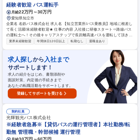
タ情報の緻密な整備、社内部門からの高度な技術的問い合わせ対応、およ
経験者歓迎 バス運転手
びセキュリティ対応支援 募集職種 【岡山】社内SE(物流システム担当)／
22万円～30万円
月給
安定企業での長期就業可
愛知県知立市
企業名 名鉄バス株式会社 求人名 【知立営業所/バス乗務員】地域に根差し
て長く活躍/未経験者歓迎★ 仕事の内容 入社後に研修スタート⇒路線バス
の運転士へ！その後キャリアステップで長距離高速バスを運転して頂きま
す。名古屋駅を発着点とし、仙台～福岡まで幅広いエリアに行くことがで
業界未経験歓迎
年間休日120日以上
転勤なし
退職金あり
きます。また、6月24日竣工の新しい 営業所や特別使用車もございます。
勤務は有給消化率90％！プライベートも◎独自の教習コースと車両を用い
た約3ヶ月のトレーニングで“運転手デビュー”を応援します！※ステップア
求人探し
入社まで
から
ップによっては夜行バスもございます※変更範囲：当社業務全般 【ある1
サポートします！
日の流れ】■06:00 出勤、バスの点検、点呼■06:20 乗務開始■10:00 自由
時間（休憩or一時帰宅)■16:00 乗務再開■21:00 終業 募集職種 【知立営業
求人の紹介をはじめ、書類添削や
所/バス乗務員】地域に根差して長く活躍/未経験者歓迎★
面談対策、内定後の手続きまで
あなたの転職活動をサポートします。
登録してサポートを受ける
契約社員
光輝観光バス株式会社
※経験者急募※【貸切バスの運行管理者】本社勤務/転
勤無 管理職・幹部候補 運行管理
30万円～60万円
月給