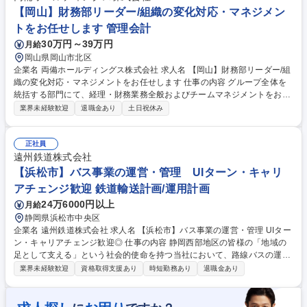
備】 衝突防止ブレーキ等の最新システムを全車導入。運転士の安全と身体
【岡山】財務部リーダー/組織の変化対応・マネジメン
への負担軽減を最優先に考えており、国内最大級の規模を誇る、その安心
トをお任せします 管理会計
感があります。 募集職種 愛知県豊田市【名鉄観光バス運転士】ベテラン
30万円～39万円
月給
歓迎／未経験〇／定年70歳
岡山県岡山市北区
企業名 両備ホールディングス株式会社 求人名 【岡山】財務部リーダー/組
織の変化対応・マネジメントをお任せします 仕事の内容 グループ全体を
統括する部門にて、経理・財務業務全般およびチームマネジメントをお任
せします。グループ50社の業績や資金状況を横断的に把握し、数字を通じ
業界未経験歓迎
退職金あり
土日祝休み
て経営判断を根底から支える重要なポジションです。 【業務内容】◆グル
ープ会社向けの管理会計業務および資金管理業務全般 ◆50社を超えるグ
ループ全体の連結決算業務および税務関連業務 ◆金融機関との折衝や資金
正社員
調達に関する戦略立案と実行 ◆5～10名規模のチームマネジメント、メン
遠州鉄道株式会社
バー育成、業務進捗管理 ◆数字に基づく経営陣への改善提案と、事業拡大
【浜松市】バス事業の運営・管理 UIターン・キャリ
に向けた組織基盤強化 《変更の範囲》当社が定める業務全般 募集職種
アチェンジ歓迎 鉄道輸送計画/運用計画
【岡山】財務部リーダー/組織の変化対応・マネジメントをお任せします
24万6000円以上
月給
静岡県浜松市中央区
企業名 遠州鉄道株式会社 求人名 【浜松市】バス事業の運営・管理 UIター
ン・キャリアチェンジ歓迎◎ 仕事の内容 静岡西部地区の皆様の「地域の
足として支える」という社会的使命を持つ当社において、路線バスの運行
ダイヤをはじめ、車両や社内設備の導入、営業所配置など、路線バスの事
業界未経験歓迎
資格取得支援あり
時短勤務あり
退職金あり
業展開に関する計画立案業務をお任せ。 【主業務】＜計画課＞■春秋2回
の路線バスダイヤ改正 ■イベント開催時のシャトルバス運行計画を策定し
運営 ■販促企画の策定や、告知物の作成＜輸送営業所＞■バス停管理（清