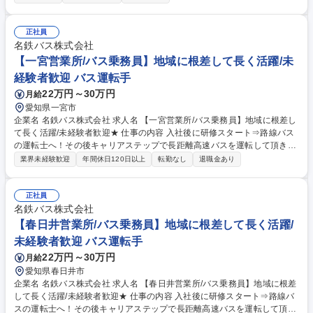
レーラーを使用し、現場へ架設機材やクレーン部品等を運搬いただきま
す。■現場:九州メイン(直行直帰可)■自社橋梁現場がメイン(自社車両使用)
■入社後に会社負担で大型・けん引資格の取得が可能！熟練の先輩社員に
正社員
よる手厚い指導体制があり、異業界出身の方や実務未経験の方も安心して
名鉄バス株式会社
スタートできる素晴らしい環境が整っています。【業務内容の変更の範
【一宮営業所/バス乗務員】地域に根差して長く活躍/未
囲】当社の指定する業務 募集職種 [北九州]大型ユニック・トレーラー運転
経験者歓迎 バス運転手
手★未経験歓迎★土日祝休/資格支援有
22万円～30万円
月給
愛知県一宮市
企業名 名鉄バス株式会社 求人名 【一宮営業所/バス乗務員】地域に根差し
て長く活躍/未経験者歓迎★ 仕事の内容 入社後に研修スタート⇒路線バス
の運転士へ！その後キャリアステップで長距離高速バスを運転して頂きま
す。名古屋駅を発着点とし、仙台～福岡まで幅広いエリアに行くことがで
業界未経験歓迎
年間休日120日以上
転勤なし
退職金あり
きます。また、6月24日竣工の新しい 営業所や特別使用車もございます。
勤務は有給消化率90％！プライベートも◎独自の教習コースと車両を用い
た約3ヶ月のトレーニングで“運転手デビュー”を応援します！※ステップア
正社員
ップによっては夜行バスもございます※変更範囲：当社業務全般 【ある1
名鉄バス株式会社
日の流れ】■06:00 出勤、バスの点検、点呼■06:20 乗務開始■10:00 自由
【春日井営業所/バス乗務員】地域に根差して長く活躍/
時間（休憩or一時帰宅)■16:00 乗務再開■21:00 終業 募集職種 【一宮営業
未経験者歓迎 バス運転手
所/バス乗務員】地域に根差して長く活躍/未経験者歓迎★
22万円～30万円
月給
愛知県春日井市
企業名 名鉄バス株式会社 求人名 【春日井営業所/バス乗務員】地域に根差
して長く活躍/未経験者歓迎★ 仕事の内容 入社後に研修スタート⇒路線バ
スの運転士へ！その後キャリアステップで長距離高速バスを運転して頂き