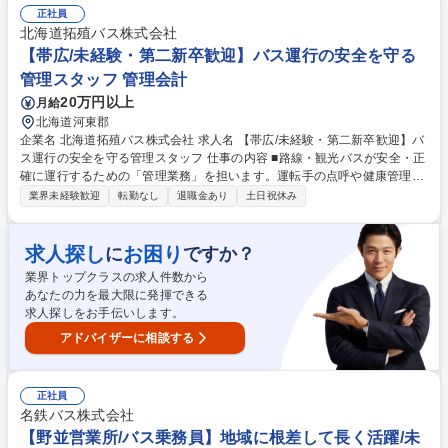
の部材調達、フォークリフトによる積み込み、荷下ろし ■工場内荷受け・
正社員
出荷業務 近距離配送・パレット輸送がメインです。基本、手積み手下ろし
北海道拓殖バス株式会社
ありません。 募集職種 【2t4tドライバー】未経験OK/正社員登用制度有/ト
【帯広/未経験・第二新卒歓迎】バス運行の安全を守る
レーディングカードの特殊印刷
管理スタッフ 管理会計
20万円以上
月給
北海道河東郡
企業名 北海道拓殖バス株式会社 求人名 【帯広/未経験・第二新卒歓迎】バ
ス運行の安全を守る管理スタッフ 仕事の内容 ■路線・観光バスが安全・正
確に運行するための「管理業務」を担います。運転手の点呼や健康管理、
安全な運行計画（シフト）の作成など、バックオフィスから地域の交通イ
業界未経験歓迎
転勤なし
退職金あり
土日祝休み
ンフラを統括・コントロールする仕事です。 【具体的には】□乗務員の点
呼、アルコールチェック、健康状態の確認 □安全運行を支えるための乗務
割（ドライバーのシフト）の作成・管理 □運行状況のモニタリング、トラ
求人探し
お困り
に
ですか？
ブル時の指示・対応 □安全運転のための教育や指導 ★運転手さんが安心し
業界トップクラスの求人件数から
てハンドルを握れるよう、裏側から支える「司令塔」です。時間をかけて
あなたの力を最大限に発揮できる
丁寧に知識を伝承するため、未経験でも安心です。 募集職種 【帯広/未経
求人探しをお手伝いします。
験・第二新卒歓迎】バス運行の安全を守る管理スタッフ
アドバイザーに相談する
正社員
名鉄バス株式会社
【野並営業所/バス乗務員】地域に根差して長く活躍/未