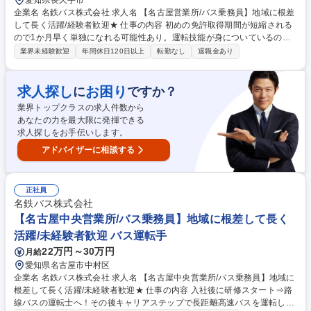
愛知県長久手市
企業名 名鉄バス株式会社 求人名 【名古屋営業所/バス乗務員】地域に根差
して長く活躍/経験者歓迎★ 仕事の内容 初めの免許取得期間が短縮される
ので1か月早く単独になれる可能性あり。運転技能が身についているので
優位性がある状態で研修いただくことができます。 将来的には適性があれ
業界未経験歓迎
年間休日120日以上
転勤なし
退職金あり
ば繁忙期（お盆・正月・GW等）に助勤。 →適正があると確認できました
ら名古屋中央営業所に配属となって長距離高速バスを運転できます。 ※名
古屋中央営業所以外では「長距離高速バス」の仕事はございません。 募集
求人探し
お困り
に
ですか？
職種 【名古屋営業所/バス乗務員】地域に根差して長く活躍/経験者歓迎★
業界トップクラスの求人件数から
あなたの力を最大限に発揮できる
求人探しをお手伝いします。
アドバイザーに相談する
正社員
名鉄バス株式会社
【名古屋中央営業所/バス乗務員】地域に根差して長く
活躍/未経験者歓迎 バス運転手
22万円～30万円
月給
愛知県名古屋市中村区
企業名 名鉄バス株式会社 求人名 【名古屋中央営業所/バス乗務員】地域に
根差して長く活躍/未経験者歓迎★ 仕事の内容 入社後に研修スタート⇒路
線バスの運転士へ！その後キャリアステップで長距離高速バスを運転して