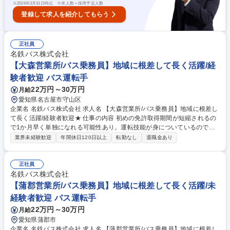
※
2026年3月31日時点 ※求人数＝採用予定人数
登録して求人を紹介してもらう
正社員
名鉄バス株式会社
【大森営業所/バス乗務員】地域に根差して長く活躍/経
験者歓迎 バス運転手
22万円～30万円
月給
愛知県名古屋市守山区
企業名 名鉄バス株式会社 求人名 【大森営業所/バス乗務員】地域に根差し
て長く活躍/経験者歓迎★ 仕事の内容 初めの免許取得期間が短縮されるの
で1か月早く単独になれる可能性あり。運転技能が身についているので優
位性がある状態で研修いただくことができます。 将来的には適性があれば
業界未経験歓迎
年間休日120日以上
転勤なし
退職金あり
繁忙期（お盆・正月・GW等）に助勤。 →適正があると確認できましたら
名古屋中央営業所に配属となって長距離高速バスを運転できます。 ※名古
屋中央営業所以外では「長距離高速バス」の仕事はございません。 募集職
正社員
種 【大森営業所/バス乗務員】地域に根差して長く活躍/経験者歓迎★
名鉄バス株式会社
【蒲郡営業所/バス乗務員】地域に根差して長く活躍/未
経験者歓迎 バス運転手
22万円～30万円
月給
愛知県蒲郡市
企業名 名鉄バス株式会社 求人名 【蒲郡営業所/バス乗務員】地域に根差し