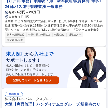
【江戸川/事務】未経験・第二新卒歓迎/教育体制 /年休1
24日/バス運行管理業務 一般事務
24万円～28万円
月給
東京都江戸川区
企業名 アビコ西武観光株式会社 求人名 【江戸川/事務】未経験・第二新卒
歓迎/教育体制◎/年休124日/バス運行管理業務 仕事の内容 創業30年以上の
歴史があり、公益社団法人日本バス協会が認定する「貸切バス事業者安全
性評価認定制度」を所有している当社にて、運行管理業務の担当者として
業界未経験歓迎
年間休日120日以上
転勤なし
退職金あり
以下業務をお任せします。 ■バス旅行の行程、見積書の作成 ■貸切バスの
完全週休2日制
運行管理業務・労務管理・申請書類の作成等 ■バスを安全に運行するため
に点呼・乗務員の健康チェック・運行状況の確認等もご担当頂きます。
【やりがい】大学サークル・町内会などの個人のお客様から、ショッピン
求人探し
入社まで
から
グセンターのシャトルバスといった企業様まで、“一期一会”を企業理念
サポートします！
に、快適な旅の「大切な時間」をプロデュースするお手伝いをします。 募
集職種 【江戸川/事務】未経験・第二新卒歓迎/教育体制◎/年休124日/バス
求人の紹介をはじめ、書類添削や
運行管理業務
面談対策、内定後の手続きまで
あなたの転職活動をサポートします。
登録してサポートを受ける
契約社員
株式会社ロジパルエクスプレス
大阪【商品管理】バンダイナムコグループ/新拠点のリ