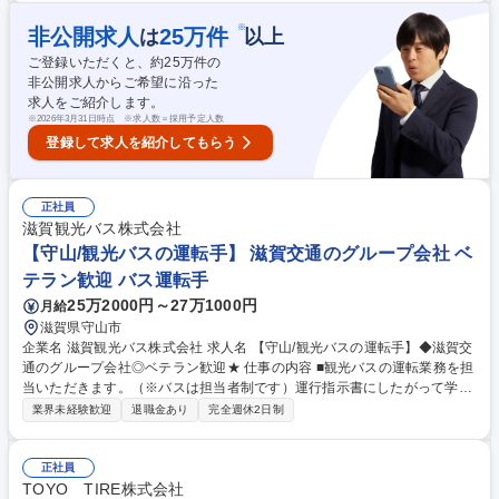
＞【出勤】運行管理者と朝のあいさつ。アルコールチェック後、今日の運
行ダイヤの確認。→【車両点検】→【始業点呼・出庫】運行管理者に免許
※
非公開求人
25
万件
は
以上
証を提示し、自身の健康状態・車両状態等を報告し運行開始。→【乗務】
ご登録いただくと、約
25
万件の
お客様の安全と快適性を大事にし運転。→【休憩】 仲間たちとプライベー
非公開求人からご希望に沿った
トの話や交通情報共有→【入庫・終業点検】バスの終業点検と清掃。運行
求人をご紹介します。
管理者に本日の報告をして終了。 募集職種 【浜松市】バス運転手 ※未経
※
2026年3月31日時点 ※求人数＝採用予定人数
験歓迎/研修充実/免許取得補助あり/平均年収540万
登録して求人を紹介してもらう
正社員
滋賀観光バス株式会社
【守山/観光バスの運転手】 滋賀交通のグループ会社 ベ
テラン歓迎 バス運転手
25万2000円～27万1000円
月給
滋賀県守山市
企業名 滋賀観光バス株式会社 求人名 【守山/観光バスの運転手】◆滋賀交
通のグループ会社◎ベテラン歓迎★ 仕事の内容 ■観光バスの運転業務を担
当いただきます。（※バスは担当者制です）運行指示書にしたがって学校
生徒の送迎、一般団体の温泉旅行、日帰り旅行等があります。※守山営業
業界未経験歓迎
退職金あり
完全週休2日制
所での募集です。 【具体的には】 入社後の研修は、法定で決められてい
る座学10時間、実技20時間の基礎研修からスタート。未経験者の方、す
ぐには独り立ちが難しいと判断した方に対しては、運転手が納得いくまで
正社員
研修を行いますので安心してください。社内では安全に対する講習会を開
TOYO TIRE株式会社